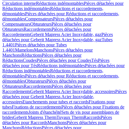
Circulation interne
Réductions indémontables
Pièces détachées pour
Réductions indémontables
Réductions et raccordements,
démontables
Pièces détachées pour Réductions et raccordements,
démontables
Compensateurs
Pièces détachées pour
Compensateurs
Obturateurs
Pièces détachées pour
Obturateurs
Raccordements
Pièces détachées pour
Raccordements
Geberit Mapress Acier Inoxydable, gaz
Pièces
détachées pour Geberit Mapress Acier Inoxydable, gaz
Tubes
1.4401
Pièces détachées pour Tubes
1.4401
Mamelons
Manchons
Pièces détachées pour
Manchons
Réductions
Pièces détachées pour
Réductions
Coudes
Pièces détachées pour Coudes
Tés
Pièces
détachées pour Tés
Réductions indémontables
Pièces détachées pour
Réductions indémontables
Réductions et raccordements,
démontables
Pièces détachées pour Réductions et raccordements,
démontables
Obturateurs
Pièces détachées pour
Obturateurs
Raccordements
Pièces détachées pour
Raccordements
Geberit Mapress Acier Inoxydable, accessoires
Pièces
détachées pour Geberit Mapress Acier Inoxydable,
accessoires
Etanchements pour tubes et raccords
Fixations pour
tubes
Fixations de raccordements
Pièces détachées pour Fixations de
raccordements
Joints d'étanchéité
Sets de vis pour assemblages de
brides
Geberit Mapress Therm
Tuyaux Therm
Raccords
Pièces
détachées pour Raccords
Manchons
Pièces détachées pour
Manchons
Réductions
Pièces détachées pour