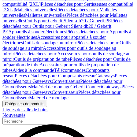
compatibilité [2XL]
Pièces détachées pour Sertisseuses compatibilité
[2XL]
Mallettes universelles
Pièces détachées pour Mallettes
universelles
Mallettes universelles
Pièces détachées pour Mallettes
universelles
Outils pour Geberit Silent-db20 / Geberit PE
Pièces
détachées pour Outils pour Geberit Silent-db20 / Geberit
PE
Appareils à souder électriques
Pièces détachées pour Appareils à
souder électriques
Accessoires pour appareils à souder
électriques
Outils de soudage au miroir
Pièces détachées pour Outils
de soudage au miroir
Accessoires pour outils de soudage au
miroir
Pièces détachées pour Accessoires pour outils de soudage au
miroir
Outils de préparation de tube
Pièces détachées pour Outils de
préparation de tube
Accessoires pour outils de préparation de
tubes
Aides à la commande
Télécommandes
Composants
réseau
Pièces détachées pour Composants réseau
Gateways
Pièces
détachées pour Gateways
Convertisseurs
Pièces détachées pour
Convertisseurs
Matériel de montage
Geberit Connect
Gateways
Pièces
détachées pour Gateways
Convertisseur
Pièces détachées pour
Convertisseur
Matériel de montage
Catégories de produits
Lignes de salle de bains
Nouveautés