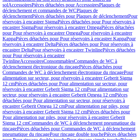
sol
Accessoires
Pièces détachées pour Accessoires
Plaques de
déclenchement et commandes de WC
Plaques de
déclenchement
Pièces détachées pour Plaques de déclenchement
Pour
réservoirs à encastrer Sigma
Pièces détachées pour Pour réservoirs à
encastrer Sigma
Pour réservoirs à encastrer Omega
Pièces détachées
pour Pour réservoirs à encastrer Omega
Pour réservoirs à encastrer
Kappa
Pièces détachées pour Pour réservoirs à encastrer Kappa
Pour
réservoirs à encastrer Delta
Pièces détachées pour Pour réservoirs à
encastrer Delta
Pour réservoirs à encastrer Twinline
Pièces détachées
pour Pour réservoirs à encastrer
Twinline
Accessoires
Consommables
Commandes de WC à
déclenchement électronique du rinçage
Pièces détachées pour
Commandes de WC à déclenchement électronique du rinçage
Pour
alimentation sur secteur, pour réservoirs à encastrer Geberit Sigma
12 cm
Pièces détachées pour Pour alimentation sur secteur, pour
réservoirs à encastrer Geberit Sigma 12 cm
Pour alimentation sur
secteur, pour réservoirs à encastrer Geberit Omega 12 cm
Pièces
détachées pour Pour alimentation sur secteur, pour réservoirs à
encastrer Geberit Omega 12 cm
Pour alimentation par piles, pour
réservoirs à encastrer Geberit Sigma 12 cm
Pièces détachées pour
Pour alimentation par piles, pour réservoirs à encastrer Geberit
Sigma 12 cm
Commandes de WC à déclenchement pneumatique du
rinçage
Pièces détachées pour Commandes de WC à déclenchement
pneumatique du rinçage
Pour rinçage double touche
Pièces détachées
pour Pour rinçage double touche
Pour rinçage simple touche
Pièces