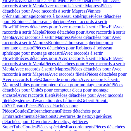
FlowFit
Avec raccords à sertir Mepla
Pièces détachées pour Avec
raccords à sertir Mepla
Avec raccords à sertir Mapress
Pièces
détachées pour Avec raccords à sertir Mapress
Vannes
d’échantillonnage
Robinets à boisseau sphérique
Pièces détachées
pour Robinets à boisseau sphérique
Avec raccords à sertir
FlowFit
Pièces détachées pour Avec raccords à sertir FlowFit
Avec
raccords à sertir Mepla
Pièces détachées pour Avec raccords à sertir
Mepla
Avec raccords à sertir Mapress
Pièces détachées pour Avec
raccords à sertir Mapress
Robinets à boisseau sphérique pour
montage encastré
Pièces détachées pour Robinets à boisseau
sphérique pour montage encastré
Avec raccords à sertir
FlowFit
Pièces détachées pour Avec raccords à sertir FlowFit
Avec
raccords à sertir Mepla
Pièces détachées pour Avec raccords à sertir
Mepla
Avec raccords à sertir Mapress
Pièces détachées pour Avec
raccords à sertir Mapress
Avec raccords filetés
Pièces détachées pour
Avec raccords filetés
Clapets de non retour
Avec raccords à sertir
Mapress
Unités pour compteur d'eau pour montage encastré
Pièces
détachées pour Unités pour compteur d'eau pour montage
encastré
Avec raccords filetés
Pièces détachées pour Avec raccords
filetés
Systèmes d'évacuation des bâtiments
Geberit Silent-
db20
Tuyaux
Pièces
Pièces détachées pour
Pièces
Coudes
Embranchements
Pièces détachées pour
Embranchements
Réductions
Ouvertures de nettoyage
Pièces
détachées pour Ouvertures de nettoyage
Pièces
SuperTube
Coudes
Pièces spéciales
Raccordements
Pièces détachées