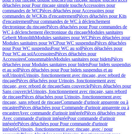
détachées pour Pour rinçage simple touche
Accessoires pour
commandes de WC
Pièces détachées pour Accessoires pour
commandes de WC
Kits d'encastrement
Pièces détachées pour Kits
d'encastrement
Pour commandes de WC à déclenchement
électronique du rinçage
Pièces détachées pour Pour commandes de
WC à déclenchement électronique du rinçage
Modules sanitaires
Geberit Monolith
Modules sanitaires pour WC
Pièces détachées pour
Modules sanitaires pour WC
Pour WC suspendus
Pièces détachées
pour Pour WC suspendus
Pour WC au sol
Pièces détachées pour
Pour WC au sol
Accessoires
Pièces détachées pour
Accessoires
Consommables
Modules sanitaires pour bidets
Pièces
détachées pour Modules sanitaires pour bidets
Pour bidets suspendus
et au sol
Pièces détachées pour Pour bidets suspendus et au
sol
Urinoirs
Urinoirs, fonctionnement avec rinçage, avec rebord de
rinçage
Pièces détachées pour Urinoirs, fonctionnement avec
rinçage, avec rebord de rinçage
Sans couvercle
Pièces détachées pour
Sans couvercle
Urinoirs, fonctionnement avec rinçage, sans rebord
de rinçage
Pièces détachées pour Urinoirs, fonctionnement avec
rinçage, sans rebord de rinçage
Commande d'urinoir apparente ou à
encastrer
Pièces détachées pour Commande d'urinoir apparente ou à
encastrer
Avec commande d'urinoir intégrée
Pièces détachées pour
Avec commande d'urinoir intégrée
Pour commande d'urinoir
intégrée
Pièces détachées pour Pour commande d'urinoir
intégrée
Urinoirs, fonctionnement avec rinçage, avec / pour