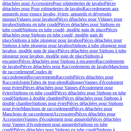
détachées pour Accessoires
Pour robinetteries de lavabo
Pièces
détachées pour Pour robinetteries de lavabo
Raccordements aux
appareils pour espace lavabo, éviers, appareils et déversoirs
muraux
Vidages pour lavabos
Pièces détachées pour Vidages pour
lavabos
Siphons en tube coudé
Pièces détachées pour Siphons en
tube coudé
Siphons en tube coudé, modèle gain de place
Pièces
détachées pour Siphons en tube coudé, modèle gain de
place
Siphons à tube plongeur pour lavabos
Pièces détachées pour
Siphons à tube plongeur pour lavabos
Siphons à tube plongeur pour
lavabos, modèle gain de place
Pièces détachées pour Siphons à tube
plongeur pour lavabos, modèle gain de place
Siphons à
encastrer
Pièces détachées pour Siphons à encastrer
Raccordements
de lavabo
Pièces détachées pour Raccordements de lavabo
Manchons
de raccordement
Coudes de
raccordement
Recouvrements
Raccords
Pièces détachées pour
Raccords
Joints
Tubes de trop-plein
Rallonges
Vannes d'écoulement
pour éviers
Pièces détachées pour Vannes d'écoulement pour
éviers
Siphons en tube coudé
Pièces détachées pour Siphons en tube
coudé
Siphons à double chambre
Pièces détachées pour Siphons à
double chambre
Siphons pour évier
Pièces détachées pour Siphons
pour évier
Manchons de raccordement
Pièces détachées pour
Manchons de raccordement
Accessoires
Pièces détachées pour
Accessoires
Vannes d'écoulement pour appareils
Pièces détachées
pour Vannes d'écoulement pour appareils
Siphons en tube
coudé
Pièces détachées pour Siphons en tube coudé
Siphons à