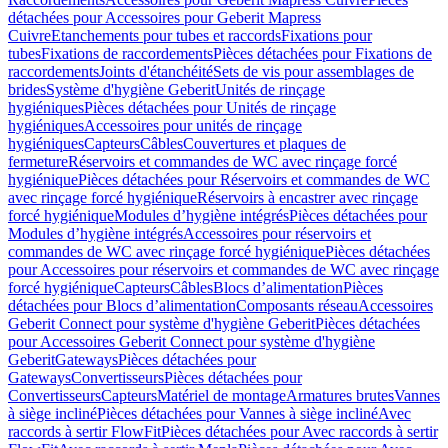
détachées pour Accessoires pour Geberit Mapress
Cuivre
Etanchements pour tubes et raccords
Fixations pour
tubes
Fixations de raccordements
Pièces détachées pour Fixations de
raccordements
Joints d'étanchéité
Sets de vis pour assemblages de
brides
Système d'hygiène Geberit
Unités de rinçage
hygiéniques
Pièces détachées pour Unités de rinçage
hygiéniques
Accessoires pour unités de rinçage
hygiéniques
Capteurs
Câbles
Couvertures et plaques de
fermeture
Réservoirs et commandes de WC avec rinçage forcé
hygiénique
Pièces détachées pour Réservoirs et commandes de WC
avec rinçage forcé hygiénique
Réservoirs à encastrer avec rinçage
forcé hygiénique
Modules d’hygiène intégrés
Pièces détachées pour
Modules d’hygiène intégrés
Accessoires pour réservoirs et
commandes de WC avec rinçage forcé hygiénique
Pièces détachées
pour Accessoires pour réservoirs et commandes de WC avec rinçage
forcé hygiénique
Capteurs
Câbles
Blocs d’alimentation
Pièces
détachées pour Blocs d’alimentation
Composants réseau
Accessoires
Geberit Connect pour système d'hygiène Geberit
Pièces détachées
pour Accessoires Geberit Connect pour système d'hygiène
Geberit
Gateways
Pièces détachées pour
Gateways
Convertisseurs
Pièces détachées pour
Convertisseurs
Capteurs
Matériel de montage
Armatures brutes
Vannes
à siège incliné
Pièces détachées pour Vannes à siège incliné
Avec
raccords à sertir FlowFit
Pièces détachées pour Avec raccords à sertir