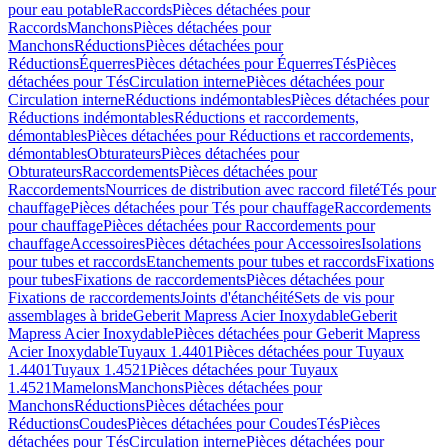
pour eau potable
Raccords
Pièces détachées pour
Raccords
Manchons
Pièces détachées pour
Manchons
Réductions
Pièces détachées pour
Réductions
Équerres
Pièces détachées pour Équerres
Tés
Pièces
détachées pour Tés
Circulation interne
Pièces détachées pour
Circulation interne
Réductions indémontables
Pièces détachées pour
Réductions indémontables
Réductions et raccordements,
démontables
Pièces détachées pour Réductions et raccordements,
démontables
Obturateurs
Pièces détachées pour
Obturateurs
Raccordements
Pièces détachées pour
Raccordements
Nourrices de distribution avec raccord fileté
Tés pour
chauffage
Pièces détachées pour Tés pour chauffage
Raccordements
pour chauffage
Pièces détachées pour Raccordements pour
chauffage
Accessoires
Pièces détachées pour Accessoires
Isolations
pour tubes et raccords
Etanchements pour tubes et raccords
Fixations
pour tubes
Fixations de raccordements
Pièces détachées pour
Fixations de raccordements
Joints d'étanchéité
Sets de vis pour
assemblages à bride
Geberit Mapress Acier Inoxydable
Geberit
Mapress Acier Inoxydable
Pièces détachées pour Geberit Mapress
Acier Inoxydable
Tuyaux 1.4401
Pièces détachées pour Tuyaux
1.4401
Tuyaux 1.4521
Pièces détachées pour Tuyaux
1.4521
Mamelons
Manchons
Pièces détachées pour
Manchons
Réductions
Pièces détachées pour
Réductions
Coudes
Pièces détachées pour Coudes
Tés
Pièces
détachées pour Tés
Circulation interne
Pièces détachées pour