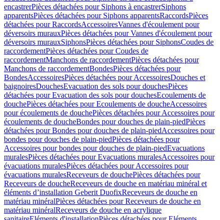
encastrer
Pièces détachées pour Siphons à encastrer
Siphons
apparents
Pièces détachées pour Siphons apparents
Raccords
Pièces
détachées pour Raccords
Accessoires
Vannes d'écoulement pour
déversoirs muraux
Pièces détachées pour Vannes d'écoulement pour
déversoirs muraux
Siphons
Pièces détachées pour Siphons
Coudes de
raccordement
Pièces détachées pour Coudes de
raccordement
Manchons de raccordement
Pièces détachées pour
Manchons de raccordement
Bondes
Pièces détachées pour
Bondes
Accessoires
Pièces détachées pour Accessoires
Douches et
baignoires
Douches
Evacuation des sols pour douches
Pièces
détachées pour Evacuation des sols pour douches
Ecoulements de
douche
Pièces détachées pour Ecoulements de douche
Accessoires
pour écoulements de douche
Pièces détachées pour Accessoires pour
écoulements de douche
Bondes pour douches de plain-pied
Pièces
détachées pour Bondes pour douches de plain-pied
Accessoires pour
bondes pour douches de plain-pied
Pièces détachées pour
Accessoires pour bondes pour douches de plain-pied
Evacuations
murales
Pièces détachées pour Evacuations murales
Accessoires pour
évacuations murales
Pièces détachées pour Accessoires pour
évacuations murales
Receveurs de douche
Pièces détachées pour
Receveurs de douche
Receveurs de douche en matériau minéral et
éléments d’installation Geberit Duofix
Receveurs de douche en
matériau minéral
Pièces détachées pour Receveurs de douche en
matériau minéral
Receveurs de douche en acrylique
sanitaire
Eléments d'installation
Pièces détachées pour Eléments