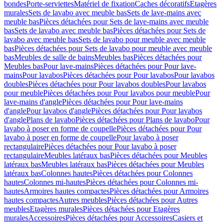
bondes
Porte-serviettes
Matériel de fixation
Caches décoratifs
Etagères
murales
Sets de lavabo avec meuble bas
Sets de lave-mains avec
meuble bas
Pièces détachées pour Sets de lave-mains avec meuble
bas
Sets de lavabo avec meuble bas
Pièces détachées pour Sets de
lavabo avec meuble bas
Sets de lavabo pour meuble avec meuble
bas
Pièces détachées pour Sets de lavabo pour meuble avec meuble
bas
Meubles de salle de bains
Meubles bas
Pièces détachées pour
Meubles bas
Pour lave-mains
Pièces détachées pour Pour lave-
mains
Pour lavabos
Pièces détachées pour Pour lavabos
Pour lavabos
doubles
Pièces détachées pour Pour lavabos doubles
Pour lavabos
pour meuble
Pièces détachées pour Pour lavabos pour meuble
Pour
lave-mains d'angle
Pièces détachées pour Pour lave-mains
d'angle
Pour lavabos d'angle
Pièces détachées pour Pour lavabos
d'angle
Plans de lavabo
Pièces détachées pour Plans de lavabo
Pour
lavabo à poser en forme de coupelle
Pièces détachées pour Pour
lavabo à poser en forme de coupelle
Pour lavabo à poser
rectangulaire
Pièces détachées pour Pour lavabo à poser
rectangulaire
Meubles latéraux bas
Pièces détachées pour Meubles
latéraux bas
Meubles latéraux bas
Pièces détachées pour Meubles
latéraux bas
Colonnes hautes
Pièces détachées pour Colonnes
hautes
Colonnes mi-hautes
Pièces détachées pour Colonnes mi-
hautes
Armoires hautes compactes
Pièces détachées pour Armoires
hautes compactes
Autres meubles
Pièces détachées pour Autres
meubles
Etagères murales
Pièces détachées pour Etagères
murales
Accessoires
Pièces détachées pour Accessoires
Casiers et