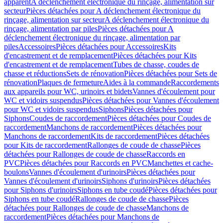
apparent
A déclenchement électronique du rinçage, alimentation sur
secteur
Pièces détachées pour A déclenchement électronique du
rinçage, alimentation sur secteur
A déclenchement électronique du
rinçage, alimentation par piles
Pièces détachées pour A
déclenchement électronique du rinçage, alimentation par
piles
Accessoires
Pièces détachées pour Accessoires
Kits
d'encastrement et de remplacement
Pièces détachées pour Kits
d'encastrement et de remplacement
Tubes de chasse, coudes de
chasse et réductions
Sets de rénovation
Pièces détachées pour Sets de
rénovation
Plaques de fermeture
Aides à la commande
Raccordements
aux appareils pour WC, urinoirs et bidets
Vannes d'écoulement pour
WC et vidoirs suspendus
Pièces détachées pour Vannes d'écoulement
pour WC et vidoirs suspendus
Siphons
Pièces détachées pour
Siphons
Coudes de raccordement
Pièces détachées pour Coudes de
raccordement
Manchons de raccordement
Pièces détachées pour
Manchons de raccordement
Kits de raccordement
Pièces détachées
pour Kits de raccordement
Rallonges de coude de chasse
Pièces
détachées pour Rallonges de coude de chasse
Raccords en
PVC
Pièces détachées pour Raccords en PVC
Manchettes et cache-
boulons
Vannes d'écoulement d'urinoirs
Pièces détachées pour
Vannes d'écoulement d'urinoirs
Siphons d'urinoirs
Pièces détachées
pour Siphons d'urinoirs
Siphons en tube coudé
Pièces détachées pour
Siphons en tube coudé
Rallonges de coude de chasse
Pièces
détachées pour Rallonges de coude de chasse
Manchons de
raccordement
Pièces détachées pour Manchons de