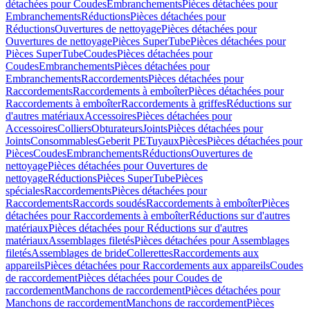
détachées pour Coudes
Embranchements
Pièces détachées pour
Embranchements
Réductions
Pièces détachées pour
Réductions
Ouvertures de nettoyage
Pièces détachées pour
Ouvertures de nettoyage
Pièces SuperTube
Pièces détachées pour
Pièces SuperTube
Coudes
Pièces détachées pour
Coudes
Embranchements
Pièces détachées pour
Embranchements
Raccordements
Pièces détachées pour
Raccordements
Raccordements à emboîter
Pièces détachées pour
Raccordements à emboîter
Raccordements à griffes
Réductions sur
d'autres matériaux
Accessoires
Pièces détachées pour
Accessoires
Colliers
Obturateurs
Joints
Pièces détachées pour
Joints
Consommables
Geberit PE
Tuyaux
Pièces
Pièces détachées pour
Pièces
Coudes
Embranchements
Réductions
Ouvertures de
nettoyage
Pièces détachées pour Ouvertures de
nettoyage
Réductions
Pièces SuperTube
Pièces
spéciales
Raccordements
Pièces détachées pour
Raccordements
Raccords soudés
Raccordements à emboîter
Pièces
détachées pour Raccordements à emboîter
Réductions sur d'autres
matériaux
Pièces détachées pour Réductions sur d'autres
matériaux
Assemblages filetés
Pièces détachées pour Assemblages
filetés
Assemblages de bride
Collerettes
Raccordements aux
appareils
Pièces détachées pour Raccordements aux appareils
Coudes
de raccordement
Pièces détachées pour Coudes de
raccordement
Manchons de raccordement
Pièces détachées pour
Manchons de raccordement
Manchons de raccordement
Pièces