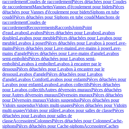
raccordement
Coudes de raccordement
Pièces détachées pour Coudes
de raccordement
Manchettes
Vannes d'écoulement pour bidets
Pièces
détachées pour Vannes d'écoulement pour bidets
Siphons en tube
coudé
Pièces détachées pour Siphons en tube coudé
Manchons de
raccordement
Coudes de
raccordement
Recouvrements
Raccords
Joints
Point
d'eau
Lavabos
Lavabos
Pièces détachées pour Lavabos
Lavabos
doubles
Lavabos pour meuble
Pièces détachées pour Lavabos pour
meuble
Lavabos à poser
Pièces détachées pour Lavabos à poser
Lave-
mains
Pièces détachées pour Lave-mains
Lave-mains à poser
Lave-
mains d'angle
Pièces détachées pour Lave-mains d'angle
Lavabos
semi-emboîtés
Pièces détachées pour Lavabos semi-
emboîtés
Lavabos à emboîter
Lavabos à encastrer par le
dessous
Pièces détachées pour Lavabos à encastrer par le
dessous
Lavabos d'angle
Pièces détachées pour Lavabos
d'angle
Lavabos Comfort
Lavabos pour enfants
Pièces détachées pour
Lavabos pour enfants
Lavabos
Lavabos collectifs
Pièces détachées
pour Lavabos collectifs
Autres déversoirs muraux
Pièces détachées
pour Autres déversoirs muraux
Déversoirs muraux
Pièces détachées
pour Déversoirs muraux
Vidoirs suspendus
Pièces détachées pour
Vidoirs suspendus
Vidoirs multi-usages
Pièces détachées pour Vidoirs
multi-usages
Vidoirs pour plâtre
Lavabos pour salles de classe
Pièces
détachées pour Lavabos pour salles de
classe
Accessoires
Colonnes
Pièces détachées pour Colonnes
Cache-
siphons
Pièces détachées pour Cache-siphons
Accessoires
Caches