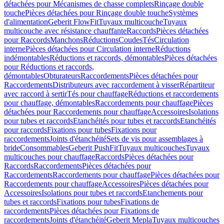
détachées pour Mécanismes de chasse complets
Rinçage double
touche
Pièces détachées pour Rinçage double touche
Systèmes
d'alimentation
Geberit FlowFit
Tuyaux multicouche
Tuyaux
multicouche avec résistance chauffante
Raccords
Pièces détachées
pour Raccords
Manchons
Réductions
Coudes
Tés
Circulation
interne
Pièces détachées pour Circulation interne
Réductions
indémontables
Réductions et raccords, démontables
Pièces détachées
pour Réductions et raccords,
démontables
Obturateurs
Raccordements
Pièces détachées pour
Raccordements
Distributeurs avec raccordement à visser
Répartiteur
avec raccord à sertir
Tés pour chauffage
Réductions et raccordements
pour chauffage, démontables
Raccordements pour chauffage
Pièces
détachées pour Raccordements pour chauffage
Accessoires
Isolations
pour tubes et raccords
Etanchéités pour tubes et raccords
Etanchéités
pour raccords
Fixations pour tubes
Fixations pour
raccordements
Joints d'étanchéité
Sets de vis pour assemblages à
bride
Consommables
Geberit PushFit
Tuyaux multicouches
Tuyaux
multicouches pour chauffage
Raccords
Pièces détachées pour
Raccords
Raccordements
Pièces détachées pour
Raccordements
Raccordements pour chauffage
Pièces détachées pour
Raccordements pour chauffage
Accessoires
Pièces détachées pour
Accessoires
Isolations pour tubes et raccords
Etanchements pour
tubes et raccords
Fixations pour tubes
Fixations de
raccordements
Pièces détachées pour Fixations de
raccordements
Joints d'étanchéité
Geberit Mepla
Tuyaux multicouches