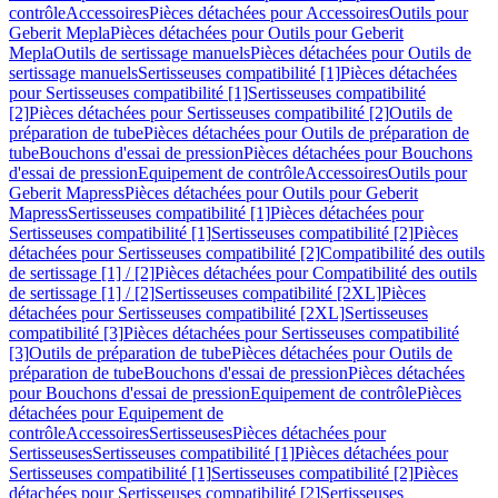
contrôle
Accessoires
Pièces détachées pour Accessoires
Outils pour
Geberit Mepla
Pièces détachées pour Outils pour Geberit
Mepla
Outils de sertissage manuels
Pièces détachées pour Outils de
sertissage manuels
Sertisseuses compatibilité [1]
Pièces détachées
pour Sertisseuses compatibilité [1]
Sertisseuses compatibilité
[2]
Pièces détachées pour Sertisseuses compatibilité [2]
Outils de
préparation de tube
Pièces détachées pour Outils de préparation de
tube
Bouchons d'essai de pression
Pièces détachées pour Bouchons
d'essai de pression
Equipement de contrôle
Accessoires
Outils pour
Geberit Mapress
Pièces détachées pour Outils pour Geberit
Mapress
Sertisseuses compatibilité [1]
Pièces détachées pour
Sertisseuses compatibilité [1]
Sertisseuses compatibilité [2]
Pièces
détachées pour Sertisseuses compatibilité [2]
Compatibilité des outils
de sertissage [1] / [2]
Pièces détachées pour Compatibilité des outils
de sertissage [1] / [2]
Sertisseuses compatibilité [2XL]
Pièces
détachées pour Sertisseuses compatibilité [2XL]
Sertisseuses
compatibilité [3]
Pièces détachées pour Sertisseuses compatibilité
[3]
Outils de préparation de tube
Pièces détachées pour Outils de
préparation de tube
Bouchons d'essai de pression
Pièces détachées
pour Bouchons d'essai de pression
Equipement de contrôle
Pièces
détachées pour Equipement de
contrôle
Accessoires
Sertisseuses
Pièces détachées pour
Sertisseuses
Sertisseuses compatibilité [1]
Pièces détachées pour
Sertisseuses compatibilité [1]
Sertisseuses compatibilité [2]
Pièces
détachées pour Sertisseuses compatibilité [2]
Sertisseuses