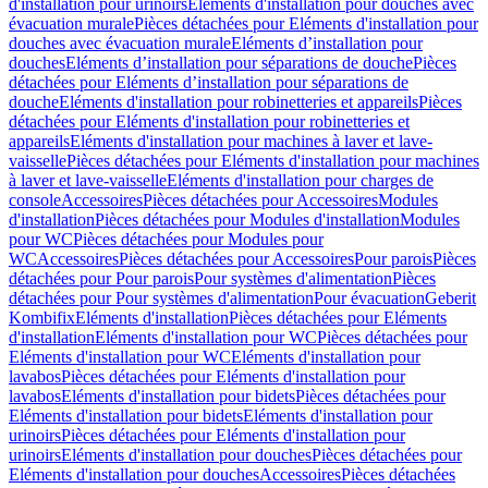
d'installation pour urinoirs
Eléments d'installation pour douches avec
évacuation murale
Pièces détachées pour Eléments d'installation pour
douches avec évacuation murale
Eléments d’installation pour
douches
Eléments d’installation pour séparations de douche
Pièces
détachées pour Eléments d’installation pour séparations de
douche
Eléments d'installation pour robinetteries et appareils
Pièces
détachées pour Eléments d'installation pour robinetteries et
appareils
Eléments d'installation pour machines à laver et lave-
vaisselle
Pièces détachées pour Eléments d'installation pour machines
à laver et lave-vaisselle
Eléments d'installation pour charges de
console
Accessoires
Pièces détachées pour Accessoires
Modules
d'installation
Pièces détachées pour Modules d'installation
Modules
pour WC
Pièces détachées pour Modules pour
WC
Accessoires
Pièces détachées pour Accessoires
Pour parois
Pièces
détachées pour Pour parois
Pour systèmes d'alimentation
Pièces
détachées pour Pour systèmes d'alimentation
Pour évacuation
Geberit
Kombifix
Eléments d'installation
Pièces détachées pour Eléments
d'installation
Eléments d'installation pour WC
Pièces détachées pour
Eléments d'installation pour WC
Eléments d'installation pour
lavabos
Pièces détachées pour Eléments d'installation pour
lavabos
Eléments d'installation pour bidets
Pièces détachées pour
Eléments d'installation pour bidets
Eléments d'installation pour
urinoirs
Pièces détachées pour Eléments d'installation pour
urinoirs
Eléments d'installation pour douches
Pièces détachées pour
Eléments d'installation pour douches
Accessoires
Pièces détachées