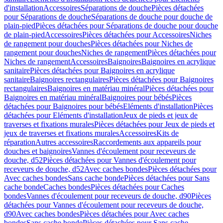
d'installation
Accessoires
Séparations de douche
Pièces détachées
pour Séparations de douche
Séparations de douche pour douche de
plain-pied
Pièces détachées pour Séparations de douche pour douche
de plain-pied
Accessoires
Pièces détachées pour Accessoires
Niches
de rangement pour douches
Pièces détachées pour Niches de
rangement pour douches
Niches de rangement
Pièces détachées pour
Niches de rangement
Accessoires
Baignoires
Baignoires en acrylique
sanitaire
Pièces détachées pour Baignoires en acrylique
sanitaire
Baignoires rectangulaires
Pièces détachées pour Baignoires
rectangulaires
Baignoires en matériau minéral
Pièces détachées pour
Baignoires en matériau minéral
Baignoires pour bébés
Pièces
détachées pour Baignoires pour bébés
Eléments d'installation
Pièces
détachées pour Eléments d'installation
Jeux de pieds et jeux de
traverses et fixations murales
Pièces détachées pour Jeux de pieds et
jeux de traverses et fixations murales
Accessoires
Kits de
réparation
Autres accessoires
Raccordements aux appareils pour
douches et baignoires
Vannes d'écoulement pour receveurs de
douche, d52
Pièces détachées pour Vannes d'écoulement pour
receveurs de douche, d52
Avec caches bondes
Pièces détachées pour
Avec caches bondes
Sans cache bonde
Pièces détachées pour Sans
cache bonde
Caches bondes
Pièces détachées pour Caches
bondes
Vannes d'écoulement pour receveurs de douche, d90
Pièces
détachées pour Vannes d'écoulement pour receveurs de douche,
d90
Avec caches bondes
Pièces détachées pour Avec caches
bondes
Sans cache bonde
Pièces détachées pour Sans cache