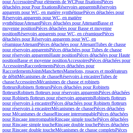
pour Accessoires
Pour eléments de WC
Pour fixations
Pièces
détachées pour Pour fixations
Réservoirs apparents
Réservoirs
apparents pour WC, en matière synthétique
Pièces détachées pour
Réservoirs apparents pour WC, en matière
synthétique
Attenant
Pièces détachées pour Attenant
Basse et
moyenne position
Pièces détachées pour Basse et moyenne
position
Réservoirs apparents pour WC, en céramique
Pièces
détachées pour Réservoirs apparents pour WC, en
céramique
Attenant
Pièces détachées pour Attenant
Tubes de chasse
pour réservoirs apparents
Pièces détachées pour Tubes de chasse
pour réservoirs apparents
Haute position
Pièces détachées pour Haute
position
Basse et moyenne position
Accessoires
Pièces détachées pour
Accessoires
Raccordements
Pièces détachées pour
Raccordements
Joints
Manchettes
Mamelons, rosaces et modérateurs
de débit
Mécanismes de chasse
Réservoirs à encastrer
Tubes de
chasse
Accessoires
Mécanismes de chasse et robinets
flotteurs
Robinets flotteurs
Pièces détachées pour Robinets
flotteurs
Robinets flotteurs pour réservoirs apparents
Pièces détachées
pour Robinets flotteurs pour réservoirs apparents
Robinets flotteurs
pour réservoirs à encastrer
Pièces détachées pour Robinets flotteurs
pour réservoirs à encastrer
Mécanismes de chasse
Pièces détachées
pour Mécanismes de chasse
Rinçage interrompable
Pièces détachées
pour Rinçage interrompable
Rinçage simple touche
Pièces détachées
pour Rinçage simple touche
Rinçage double touche
Pièces détachées
pour Rinçage double touche
Mécanismes de chasse complets
Pièces