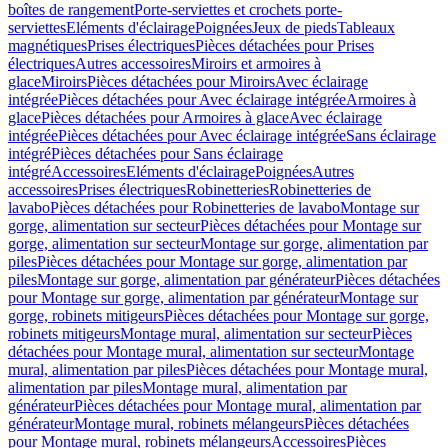
boîtes de rangement
Porte-serviettes et crochets porte-
serviettes
Eléments d'éclairage
Poignées
Jeux de pieds
Tableaux
magnétiques
Prises électriques
Pièces détachées pour Prises
électriques
Autres accessoires
Miroirs et armoires à
glace
Miroirs
Pièces détachées pour Miroirs
Avec éclairage
intégrée
Pièces détachées pour Avec éclairage intégrée
Armoires à
glace
Pièces détachées pour Armoires à glace
Avec éclairage
intégrée
Pièces détachées pour Avec éclairage intégrée
Sans éclairage
intégré
Pièces détachées pour Sans éclairage
intégré
Accessoires
Eléments d'éclairage
Poignées
Autres
accessoires
Prises électriques
Robinetteries
Robinetteries de
lavabo
Pièces détachées pour Robinetteries de lavabo
Montage sur
gorge, alimentation sur secteur
Pièces détachées pour Montage sur
gorge, alimentation sur secteur
Montage sur gorge, alimentation par
piles
Pièces détachées pour Montage sur gorge, alimentation par
piles
Montage sur gorge, alimentation par générateur
Pièces détachées
pour Montage sur gorge, alimentation par générateur
Montage sur
gorge, robinets mitigeurs
Pièces détachées pour Montage sur gorge,
robinets mitigeurs
Montage mural, alimentation sur secteur
Pièces
détachées pour Montage mural, alimentation sur secteur
Montage
mural, alimentation par piles
Pièces détachées pour Montage mural,
alimentation par piles
Montage mural, alimentation par
générateur
Pièces détachées pour Montage mural, alimentation par
générateur
Montage mural, robinets mélangeurs
Pièces détachées
pour Montage mural, robinets mélangeurs
Accessoires
Pièces