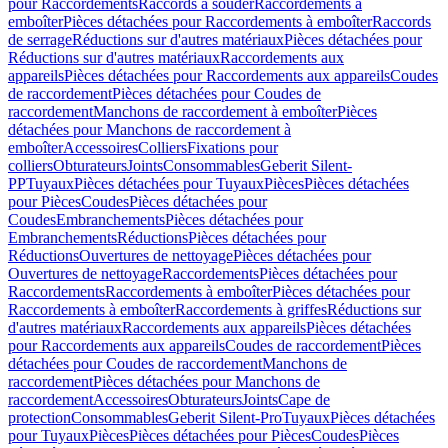
pour Raccordements
Raccords à souder
Raccordements à
emboîter
Pièces détachées pour Raccordements à emboîter
Raccords
de serrage
Réductions sur d'autres matériaux
Pièces détachées pour
Réductions sur d'autres matériaux
Raccordements aux
appareils
Pièces détachées pour Raccordements aux appareils
Coudes
de raccordement
Pièces détachées pour Coudes de
raccordement
Manchons de raccordement à emboîter
Pièces
détachées pour Manchons de raccordement à
emboîter
Accessoires
Colliers
Fixations pour
colliers
Obturateurs
Joints
Consommables
Geberit Silent-
PP
Tuyaux
Pièces détachées pour Tuyaux
Pièces
Pièces détachées
pour Pièces
Coudes
Pièces détachées pour
Coudes
Embranchements
Pièces détachées pour
Embranchements
Réductions
Pièces détachées pour
Réductions
Ouvertures de nettoyage
Pièces détachées pour
Ouvertures de nettoyage
Raccordements
Pièces détachées pour
Raccordements
Raccordements à emboîter
Pièces détachées pour
Raccordements à emboîter
Raccordements à griffes
Réductions sur
d'autres matériaux
Raccordements aux appareils
Pièces détachées
pour Raccordements aux appareils
Coudes de raccordement
Pièces
détachées pour Coudes de raccordement
Manchons de
raccordement
Pièces détachées pour Manchons de
raccordement
Accessoires
Obturateurs
Joints
Cape de
protection
Consommables
Geberit Silent-Pro
Tuyaux
Pièces détachées
pour Tuyaux
Pièces
Pièces détachées pour Pièces
Coudes
Pièces