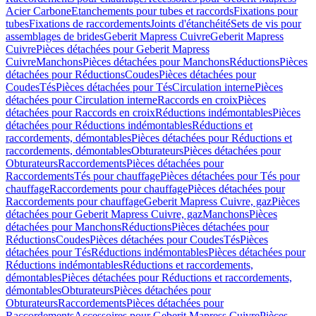
Acier Carbone
Etanchements pour tubes et raccords
Fixations pour
tubes
Fixations de raccordements
Joints d'étanchéité
Sets de vis pour
assemblages de brides
Geberit Mapress Cuivre
Geberit Mapress
Cuivre
Pièces détachées pour Geberit Mapress
Cuivre
Manchons
Pièces détachées pour Manchons
Réductions
Pièces
détachées pour Réductions
Coudes
Pièces détachées pour
Coudes
Tés
Pièces détachées pour Tés
Circulation interne
Pièces
détachées pour Circulation interne
Raccords en croix
Pièces
détachées pour Raccords en croix
Réductions indémontables
Pièces
détachées pour Réductions indémontables
Réductions et
raccordements, démontables
Pièces détachées pour Réductions et
raccordements, démontables
Obturateurs
Pièces détachées pour
Obturateurs
Raccordements
Pièces détachées pour
Raccordements
Tés pour chauffage
Pièces détachées pour Tés pour
chauffage
Raccordements pour chauffage
Pièces détachées pour
Raccordements pour chauffage
Geberit Mapress Cuivre, gaz
Pièces
détachées pour Geberit Mapress Cuivre, gaz
Manchons
Pièces
détachées pour Manchons
Réductions
Pièces détachées pour
Réductions
Coudes
Pièces détachées pour Coudes
Tés
Pièces
détachées pour Tés
Réductions indémontables
Pièces détachées pour
Réductions indémontables
Réductions et raccordements,
démontables
Pièces détachées pour Réductions et raccordements,
démontables
Obturateurs
Pièces détachées pour
Obturateurs
Raccordements
Pièces détachées pour
Raccordements
Accessoires pour Geberit Mapress Cuivre
Pièces