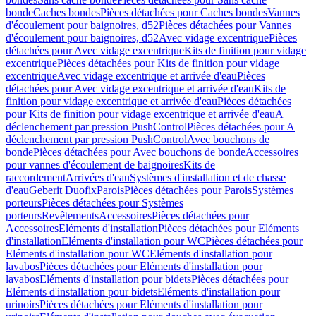
bonde
Caches bondes
Pièces détachées pour Caches bondes
Vannes
d'écoulement pour baignoires, d52
Pièces détachées pour Vannes
d'écoulement pour baignoires, d52
Avec vidage excentrique
Pièces
détachées pour Avec vidage excentrique
Kits de finition pour vidage
excentrique
Pièces détachées pour Kits de finition pour vidage
excentrique
Avec vidage excentrique et arrivée d'eau
Pièces
détachées pour Avec vidage excentrique et arrivée d'eau
Kits de
finition pour vidage excentrique et arrivée d'eau
Pièces détachées
pour Kits de finition pour vidage excentrique et arrivée d'eau
A
déclenchement par pression PushControl
Pièces détachées pour A
déclenchement par pression PushControl
Avec bouchons de
bonde
Pièces détachées pour Avec bouchons de bonde
Accessoires
pour vannes d'écoulement de baignoires
Kits de
raccordement
Arrivées d'eau
Systèmes d'installation et de chasse
d'eau
Geberit Duofix
Parois
Pièces détachées pour Parois
Systèmes
porteurs
Pièces détachées pour Systèmes
porteurs
Revêtements
Accessoires
Pièces détachées pour
Accessoires
Eléments d'installation
Pièces détachées pour Eléments
d'installation
Eléments d'installation pour WC
Pièces détachées pour
Eléments d'installation pour WC
Eléments d'installation pour
lavabos
Pièces détachées pour Eléments d'installation pour
lavabos
Eléments d'installation pour bidets
Pièces détachées pour
Eléments d'installation pour bidets
Eléments d'installation pour
urinoirs
Pièces détachées pour Eléments d'installation pour