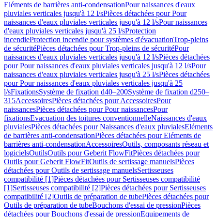
Eléments de barrières anti-condensation
Pour naissances d'eaux
pluviales verticales jusqu'à 12 l/s
Pièces détachées pour Pour
naissances d'eaux pluviales verticales jusqu'à 12 l/s
Pour naissances
d'eaux pluviales verticales jusqu'à 25 l/s
Protection
incendie
Protection incendie pour systèmes d'évacuation
Trop-pleins
de sécurité
Pièces détachées pour Trop-pleins de sécurité
Pour
naissances d'eaux pluviales verticales jusqu'à 12 l/s
Pièces détachées
pour Pour naissances d'eaux pluviales verticales jusqu'à 12 l/s
Pour
naissances d'eaux pluviales verticales jusqu'à 25 l/s
Pièces détachées
pour Pour naissances d'eaux pluviales verticales jusqu'à 25
l/s
Fixations
Système de fixation d40–200
Système de fixation d250–
315
Accessoires
Pièces détachées pour Accessoires
Pour
naissances
Pièces détachées pour Pour naissances
Pour
fixations
Evacuation des toitures conventionnelle
Naissances d'eaux
pluviales
Pièces détachées pour Naissances d'eaux pluviales
Eléments
de barrières anti-condensation
Pièces détachées pour Eléments de
barrières anti-condensation
Accessoires
Outils, composants réseau et
logiciels
Outils
Outils pour Geberit FlowFit
Pièces détachées pour
Outils pour Geberit FlowFit
Outils de sertissage manuels
Pièces
détachées pour Outils de sertissage manuels
Sertisseuses
compatibilité [1]
Pièces détachées pour Sertisseuses compatibilité
[1]
Sertisseuses compatibilité [2]
Pièces détachées pour Sertisseuses
compatibilité [2]
Outils de préparation de tube
Pièces détachées pour
Outils de préparation de tube
Bouchons d'essai de pression
Pièces
détachées pour Bouchons d'essai de pression
Equipements de