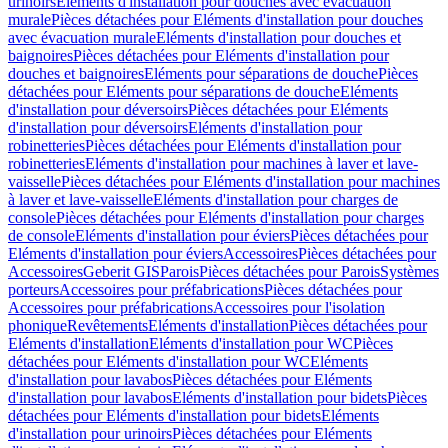
urinoirs
Eléments d'installation pour douches avec évacuation
murale
Pièces détachées pour Eléments d'installation pour douches
avec évacuation murale
Eléments d'installation pour douches et
baignoires
Pièces détachées pour Eléments d'installation pour
douches et baignoires
Eléments pour séparations de douche
Pièces
détachées pour Eléments pour séparations de douche
Eléments
d'installation pour déversoirs
Pièces détachées pour Eléments
d'installation pour déversoirs
Eléments d'installation pour
robinetteries
Pièces détachées pour Eléments d'installation pour
robinetteries
Eléments d'installation pour machines à laver et lave-
vaisselle
Pièces détachées pour Eléments d'installation pour machines
à laver et lave-vaisselle
Eléments d'installation pour charges de
console
Pièces détachées pour Eléments d'installation pour charges
de console
Eléments d'installation pour éviers
Pièces détachées pour
Eléments d'installation pour éviers
Accessoires
Pièces détachées pour
Accessoires
Geberit GIS
Parois
Pièces détachées pour Parois
Systèmes
porteurs
Accessoires pour préfabrications
Pièces détachées pour
Accessoires pour préfabrications
Accessoires pour l'isolation
phonique
Revêtements
Eléments d'installation
Pièces détachées pour
Eléments d'installation
Eléments d'installation pour WC
Pièces
détachées pour Eléments d'installation pour WC
Eléments
d'installation pour lavabos
Pièces détachées pour Eléments
d'installation pour lavabos
Eléments d'installation pour bidets
Pièces
détachées pour Eléments d'installation pour bidets
Eléments
d'installation pour urinoirs
Pièces détachées pour Eléments