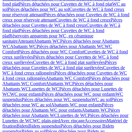
fond plat
Pièces détachées pour Cuvettes de WC à fond plat
WC au
sol
Pièces détachées pour WC au sol
Cuvettes de WC à fond creux
pour réservoir attenant
Pièces détachées pour Cuvettes de WC à fond
creux pour réservoir attenant
Cuvettes de WC à fond creux
Pièces
détachées pour Cuvettes de WC à fond creux
Cuvettes de WC à
fond plat
Pièces détachées pour Cuvettes de WC à fond
plat
Réservoirs apparents pour WC, en céramique
sanitaire
Attenant
Abattants WC
Pièces détachées pour Abattants
WC
Abattants WC
Pièces détachées pour Abattants WC
WC
Comfort
Pièces détachées pour WC Comfort
Cuvettes de WC à fond
creux surélevées
Pièces détachées pour Cuvettes de WC à fond
creux surélevées
Cuvettes de WC à fond plat surélevées
Pièces
détachées pour Cuvettes de WC à fond plat surélevées
Cuvettes de
WC à fond creux rallongées
Pièces détachées pour Cuvettes de WC
à fond creux rallongées
Abattants WC Comfort
Pièces détachées pour
Abattants WC Comfort
Abattants WC
Pièces détachées pour
Abattants WC
Lunettes de WC
Pièces détachées pour Lunettes de
WC
WC pour enfants
Pièces détachées pour WC pour enfants
WC
suspendus
Pièces détachées pour WC suspendus
WC au sol
Pièces
détachées pour WC au sol
Abattants WC pour enfants
Pièces
détachées pour Abattants WC pour enfants
Abattants WC
Pièces
détachées pour Abattants WC
Lunettes de WC
Pièces détachées pour
Lunettes de WC
WC plain-pied
Avec rinçage
Accessoires
Matériel de
fixation
Bidets
Bidets suspendus
Pièces détachées pour Bidets
suspendus
Bidets au sol
Pièces détachées pour Bidets au