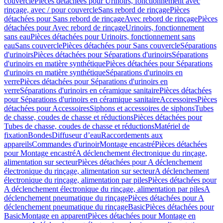
couvercle
Pièces détachées pour Urinoirs, fonctionnement avec
rinçage, avec / pour couvercle
Sans rebord de rinçage
Pièces
détachées pour Sans rebord de rinçage
Avec rebord de rinçage
Pièces
détachées pour Avec rebord de rinçage
Urinoirs, fonctionnement
sans eau
Pièces détachées pour Urinoirs, fonctionnement sans
eau
Sans couvercle
Pièces détachées pour Sans couvercle
Séparations
d'urinoirs
Pièces détachées pour Séparations d'urinoirs
Séparations
d'urinoirs en matière synthétique
Pièces détachées pour Séparations
d'urinoirs en matière synthétique
Séparations d'urinoirs en
verre
Pièces détachées pour Séparations d'urinoirs en
verre
Séparations d'urinoirs en céramique sanitaire
Pièces détachées
pour Séparations d'urinoirs en céramique sanitaire
Accessoires
Pièces
détachées pour Accessoires
Siphons et accessoires de siphons
Tubes
de chasse, coudes de chasse et réductions
Pièces détachées pour
Tubes de chasse, coudes de chasse et réductions
Matériel de
fixation
Bondes
Diffuseur d’eau
Raccordements aux
appareils
Commandes d'urinoir
Montage encastré
Pièces détachées
pour Montage encastré
A déclenchement électronique du rinçage,
alimentation sur secteur
Pièces détachées pour A déclenchement
électronique du rinçage, alimentation sur secteur
A déclenchement
électronique du rinçage, alimentation par piles
Pièces détachées pour
A déclenchement électronique du rinçage, alimentation par piles
A
déclenchement pneumatique du rinçage
Pièces détachées pour A
déclenchement pneumatique du rinçage
Basic
Pièces détachées pour
Basic
Montage en apparent
Pièces détachées pour Montage en