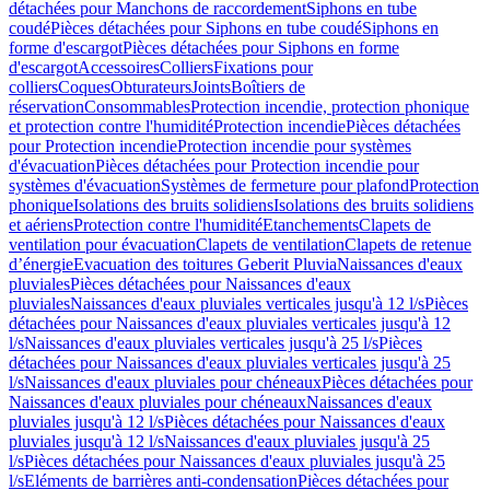
détachées pour Manchons de raccordement
Siphons en tube
coudé
Pièces détachées pour Siphons en tube coudé
Siphons en
forme d'escargot
Pièces détachées pour Siphons en forme
d'escargot
Accessoires
Colliers
Fixations pour
colliers
Coques
Obturateurs
Joints
Boîtiers de
réservation
Consommables
Protection incendie, protection phonique
et protection contre l'humidité
Protection incendie
Pièces détachées
pour Protection incendie
Protection incendie pour systèmes
d'évacuation
Pièces détachées pour Protection incendie pour
systèmes d'évacuation
Systèmes de fermeture pour plafond
Protection
phonique
Isolations des bruits solidiens
Isolations des bruits solidiens
et aériens
Protection contre l'humidité
Etanchements
Clapets de
ventilation pour évacuation
Clapets de ventilation
Clapets de retenue
d’énergie
Evacuation des toitures Geberit Pluvia
Naissances d'eaux
pluviales
Pièces détachées pour Naissances d'eaux
pluviales
Naissances d'eaux pluviales verticales jusqu'à 12 l/s
Pièces
détachées pour Naissances d'eaux pluviales verticales jusqu'à 12
l/s
Naissances d'eaux pluviales verticales jusqu'à 25 l/s
Pièces
détachées pour Naissances d'eaux pluviales verticales jusqu'à 25
l/s
Naissances d'eaux pluviales pour chéneaux
Pièces détachées pour
Naissances d'eaux pluviales pour chéneaux
Naissances d'eaux
pluviales jusqu'à 12 l/s
Pièces détachées pour Naissances d'eaux
pluviales jusqu'à 12 l/s
Naissances d'eaux pluviales jusqu'à 25
l/s
Pièces détachées pour Naissances d'eaux pluviales jusqu'à 25
l/s
Eléments de barrières anti-condensation
Pièces détachées pour