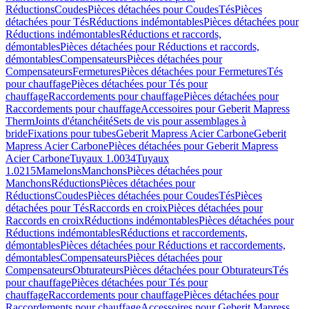
Réductions
Coudes
Pièces détachées pour Coudes
Tés
Pièces
détachées pour Tés
Réductions indémontables
Pièces détachées pour
Réductions indémontables
Réductions et raccords,
démontables
Pièces détachées pour Réductions et raccords,
démontables
Compensateurs
Pièces détachées pour
Compensateurs
Fermetures
Pièces détachées pour Fermetures
Tés
pour chauffage
Pièces détachées pour Tés pour
chauffage
Raccordements pour chauffage
Pièces détachées pour
Raccordements pour chauffage
Accessoires pour Geberit Mapress
Therm
Joints d'étanchéité
Sets de vis pour assemblages à
bride
Fixations pour tubes
Geberit Mapress Acier Carbone
Geberit
Mapress Acier Carbone
Pièces détachées pour Geberit Mapress
Acier Carbone
Tuyaux 1.0034
Tuyaux
1.0215
Mamelons
Manchons
Pièces détachées pour
Manchons
Réductions
Pièces détachées pour
Réductions
Coudes
Pièces détachées pour Coudes
Tés
Pièces
détachées pour Tés
Raccords en croix
Pièces détachées pour
Raccords en croix
Réductions indémontables
Pièces détachées pour
Réductions indémontables
Réductions et raccordements,
démontables
Pièces détachées pour Réductions et raccordements,
démontables
Compensateurs
Pièces détachées pour
Compensateurs
Obturateurs
Pièces détachées pour Obturateurs
Tés
pour chauffage
Pièces détachées pour Tés pour
chauffage
Raccordements pour chauffage
Pièces détachées pour
Raccordements pour chauffage
Accessoires pour Geberit Mapress