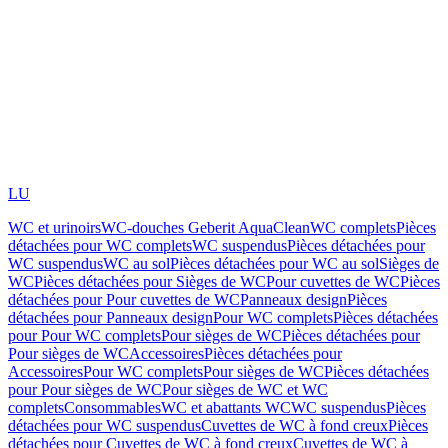
LU
WC et urinoirs
WC-douches Geberit AquaClean
WC complets
Pièces
détachées pour WC complets
WC suspendus
Pièces détachées pour
WC suspendus
WC au sol
Pièces détachées pour WC au sol
Sièges de
WC
Pièces détachées pour Sièges de WC
Pour cuvettes de WC
Pièces
détachées pour Pour cuvettes de WC
Panneaux design
Pièces
détachées pour Panneaux design
Pour WC complets
Pièces détachées
pour Pour WC complets
Pour sièges de WC
Pièces détachées pour
Pour sièges de WC
Accessoires
Pièces détachées pour
Accessoires
Pour WC complets
Pour sièges de WC
Pièces détachées
pour Pour sièges de WC
Pour sièges de WC et WC
complets
Consommables
WC et abattants WC
WC suspendus
Pièces
détachées pour WC suspendus
Cuvettes de WC à fond creux
Pièces
détachées pour Cuvettes de WC à fond creux
Cuvettes de WC à