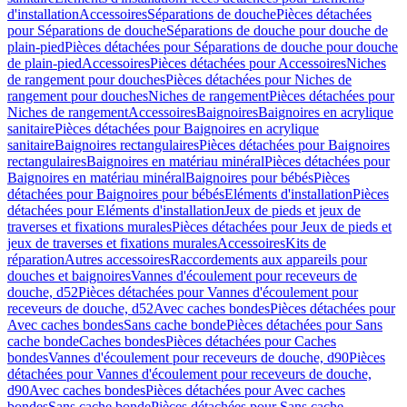
d'installation
Accessoires
Séparations de douche
Pièces détachées
pour Séparations de douche
Séparations de douche pour douche de
plain-pied
Pièces détachées pour Séparations de douche pour douche
de plain-pied
Accessoires
Pièces détachées pour Accessoires
Niches
de rangement pour douches
Pièces détachées pour Niches de
rangement pour douches
Niches de rangement
Pièces détachées pour
Niches de rangement
Accessoires
Baignoires
Baignoires en acrylique
sanitaire
Pièces détachées pour Baignoires en acrylique
sanitaire
Baignoires rectangulaires
Pièces détachées pour Baignoires
rectangulaires
Baignoires en matériau minéral
Pièces détachées pour
Baignoires en matériau minéral
Baignoires pour bébés
Pièces
détachées pour Baignoires pour bébés
Eléments d'installation
Pièces
détachées pour Eléments d'installation
Jeux de pieds et jeux de
traverses et fixations murales
Pièces détachées pour Jeux de pieds et
jeux de traverses et fixations murales
Accessoires
Kits de
réparation
Autres accessoires
Raccordements aux appareils pour
douches et baignoires
Vannes d'écoulement pour receveurs de
douche, d52
Pièces détachées pour Vannes d'écoulement pour
receveurs de douche, d52
Avec caches bondes
Pièces détachées pour
Avec caches bondes
Sans cache bonde
Pièces détachées pour Sans
cache bonde
Caches bondes
Pièces détachées pour Caches
bondes
Vannes d'écoulement pour receveurs de douche, d90
Pièces
détachées pour Vannes d'écoulement pour receveurs de douche,
d90
Avec caches bondes
Pièces détachées pour Avec caches
bondes
Sans cache bonde
Pièces détachées pour Sans cache