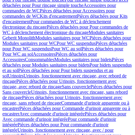
détachées pour Pour rinçage simple touche
Accessoires pour
commandes de WC
Pièces détachées pour Accessoires pour
commandes de WC
Kits d'encastrement
Pièces détachées pour Kits
d'encastrement
Pour commandes de WC à déclenchement
électronique du rinçage
Pièces détachées pour Pour commandes de
WC à déclenchement électronique du rinçage
Modules sanitaires
Geberit Monolith
Modules sanitaires pour WC
Pièces détachées pour
Modules sanitaires pour WC
Pour WC suspendus
Pièces détachées
pour Pour WC suspendus
Pour WC au sol
Pièces détachées pour
Pour WC au sol
Accessoires
Pièces détachées pour
Accessoires
Consommables
Modules sanitaires pour bidets
Pièces
détachées pour Modules sanitaires pour bidets
Pour bidets suspendus
et au sol
Pièces détachées pour Pour bidets suspendus et au
sol
Urinoirs
Urinoirs, fonctionnement avec rinçage, avec rebord de
rinçage
Pièces détachées pour Urinoirs, fonctionnement avec
rinçage, avec rebord de rinçage
Sans couvercle
Pièces détachées pour
Sans couvercle
Urinoirs, fonctionnement avec rinçage, sans rebord
de rinçage
Pièces détachées pour Urinoirs, fonctionnement avec
rinçage, sans rebord de rinçage
Commande d'urinoir apparente ou à
encastrer
Pièces détachées pour Commande d'urinoir apparente ou à
encastrer
Avec commande d'urinoir intégrée
Pièces détachées pour
Avec commande d'urinoir intégrée
Pour commande d'urinoir
intégrée
Pièces détachées pour Pour commande d'urinoir
intégrée
Urinoirs, fonctionnement avec rinçage, avec / pour