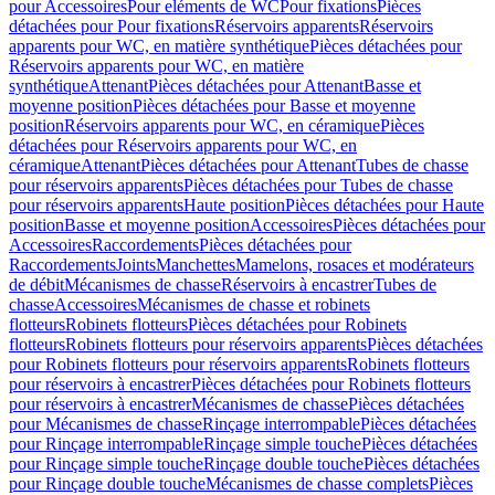
pour Accessoires
Pour eléments de WC
Pour fixations
Pièces
détachées pour Pour fixations
Réservoirs apparents
Réservoirs
apparents pour WC, en matière synthétique
Pièces détachées pour
Réservoirs apparents pour WC, en matière
synthétique
Attenant
Pièces détachées pour Attenant
Basse et
moyenne position
Pièces détachées pour Basse et moyenne
position
Réservoirs apparents pour WC, en céramique
Pièces
détachées pour Réservoirs apparents pour WC, en
céramique
Attenant
Pièces détachées pour Attenant
Tubes de chasse
pour réservoirs apparents
Pièces détachées pour Tubes de chasse
pour réservoirs apparents
Haute position
Pièces détachées pour Haute
position
Basse et moyenne position
Accessoires
Pièces détachées pour
Accessoires
Raccordements
Pièces détachées pour
Raccordements
Joints
Manchettes
Mamelons, rosaces et modérateurs
de débit
Mécanismes de chasse
Réservoirs à encastrer
Tubes de
chasse
Accessoires
Mécanismes de chasse et robinets
flotteurs
Robinets flotteurs
Pièces détachées pour Robinets
flotteurs
Robinets flotteurs pour réservoirs apparents
Pièces détachées
pour Robinets flotteurs pour réservoirs apparents
Robinets flotteurs
pour réservoirs à encastrer
Pièces détachées pour Robinets flotteurs
pour réservoirs à encastrer
Mécanismes de chasse
Pièces détachées
pour Mécanismes de chasse
Rinçage interrompable
Pièces détachées
pour Rinçage interrompable
Rinçage simple touche
Pièces détachées
pour Rinçage simple touche
Rinçage double touche
Pièces détachées
pour Rinçage double touche
Mécanismes de chasse complets
Pièces