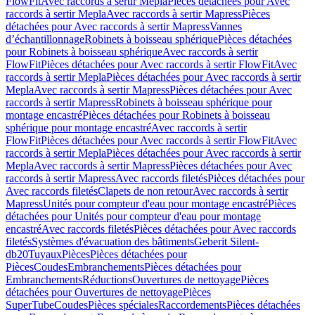
FlowFit
Avec raccords à sertir Mepla
Pièces détachées pour Avec
raccords à sertir Mepla
Avec raccords à sertir Mapress
Pièces
détachées pour Avec raccords à sertir Mapress
Vannes
d’échantillonnage
Robinets à boisseau sphérique
Pièces détachées
pour Robinets à boisseau sphérique
Avec raccords à sertir
FlowFit
Pièces détachées pour Avec raccords à sertir FlowFit
Avec
raccords à sertir Mepla
Pièces détachées pour Avec raccords à sertir
Mepla
Avec raccords à sertir Mapress
Pièces détachées pour Avec
raccords à sertir Mapress
Robinets à boisseau sphérique pour
montage encastré
Pièces détachées pour Robinets à boisseau
sphérique pour montage encastré
Avec raccords à sertir
FlowFit
Pièces détachées pour Avec raccords à sertir FlowFit
Avec
raccords à sertir Mepla
Pièces détachées pour Avec raccords à sertir
Mepla
Avec raccords à sertir Mapress
Pièces détachées pour Avec
raccords à sertir Mapress
Avec raccords filetés
Pièces détachées pour
Avec raccords filetés
Clapets de non retour
Avec raccords à sertir
Mapress
Unités pour compteur d'eau pour montage encastré
Pièces
détachées pour Unités pour compteur d'eau pour montage
encastré
Avec raccords filetés
Pièces détachées pour Avec raccords
filetés
Systèmes d'évacuation des bâtiments
Geberit Silent-
db20
Tuyaux
Pièces
Pièces détachées pour
Pièces
Coudes
Embranchements
Pièces détachées pour
Embranchements
Réductions
Ouvertures de nettoyage
Pièces
détachées pour Ouvertures de nettoyage
Pièces
SuperTube
Coudes
Pièces spéciales
Raccordements
Pièces détachées