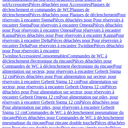
sol
Accessoires
Pièces détachées pour Accessoires
Plaques de
déclenchement et commandes de WC
Plaques de
déclenchement
Pièces détachées pour Plaques de déclenchement
Pour
réservoirs à encastrer Sigma
Pièces détachées pour Pour réservoirs à
encastrer Sigma
Pour réservoirs à encastrer Omega
Pièces détachées
pour Pour réservoirs à encastrer Omega
Pour réservoirs à encastrer
Kappa
Pièces détachées pour Pour réservoirs à encastrer Kappa
Pour
réservoirs à encastrer Delta
Pièces détachées pour Pour réservoirs à
encastrer Delta
Pour réservoirs à encastrer Twinline
Pièces détachées
pour Pour réservoirs à encastrer
Twinline
Accessoires
Consommables
Commandes de WC à
déclenchement électronique du rinçage
Pièces détachées pour
Commandes de WC à déclenchement électronique du rinçage
Pour
alimentation sur secteur, pour réservoirs à encastrer Geberit Sigma
12 cm
Pièces détachées pour Pour alimentation sur secteur, pour
réservoirs à encastrer Geberit Sigma 12 cm
Pour alimentation sur
secteur, pour réservoirs à encastrer Geberit Omega 12 cm
Pièces
détachées pour Pour alimentation sur secteur, pour réservoirs à
encastrer Geberit Omega 12 cm
Pour alimentation par piles, pour
réservoirs à encastrer Geberit Sigma 12 cm
Pièces détachées pour
Pour alimentation par piles, pour réservoirs à encastrer Geberit
Sigma 12 cm
Commandes de WC à déclenchement pneumatique du
rinçage
Pièces détachées pour Commandes de WC à déclenchement
pneumatique du rinçage
Pour rinçage double touche
Pièces détachées
pour Pour rinçage double touche
Pour rinçage simple touche
Pièces