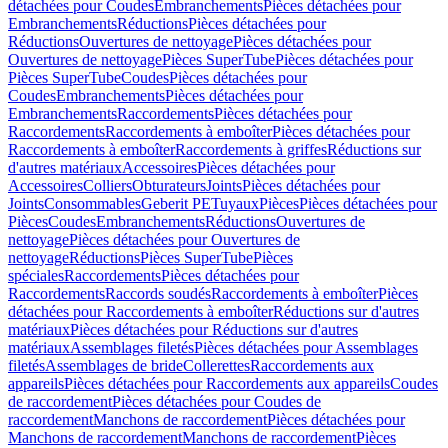
détachées pour Coudes
Embranchements
Pièces détachées pour
Embranchements
Réductions
Pièces détachées pour
Réductions
Ouvertures de nettoyage
Pièces détachées pour
Ouvertures de nettoyage
Pièces SuperTube
Pièces détachées pour
Pièces SuperTube
Coudes
Pièces détachées pour
Coudes
Embranchements
Pièces détachées pour
Embranchements
Raccordements
Pièces détachées pour
Raccordements
Raccordements à emboîter
Pièces détachées pour
Raccordements à emboîter
Raccordements à griffes
Réductions sur
d'autres matériaux
Accessoires
Pièces détachées pour
Accessoires
Colliers
Obturateurs
Joints
Pièces détachées pour
Joints
Consommables
Geberit PE
Tuyaux
Pièces
Pièces détachées pour
Pièces
Coudes
Embranchements
Réductions
Ouvertures de
nettoyage
Pièces détachées pour Ouvertures de
nettoyage
Réductions
Pièces SuperTube
Pièces
spéciales
Raccordements
Pièces détachées pour
Raccordements
Raccords soudés
Raccordements à emboîter
Pièces
détachées pour Raccordements à emboîter
Réductions sur d'autres
matériaux
Pièces détachées pour Réductions sur d'autres
matériaux
Assemblages filetés
Pièces détachées pour Assemblages
filetés
Assemblages de bride
Collerettes
Raccordements aux
appareils
Pièces détachées pour Raccordements aux appareils
Coudes
de raccordement
Pièces détachées pour Coudes de
raccordement
Manchons de raccordement
Pièces détachées pour
Manchons de raccordement
Manchons de raccordement
Pièces