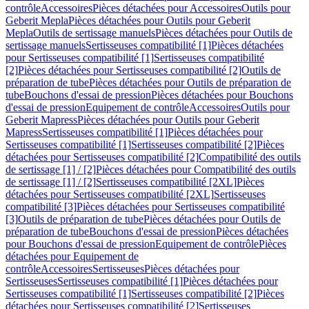
contrôle
Accessoires
Pièces détachées pour Accessoires
Outils pour
Geberit Mepla
Pièces détachées pour Outils pour Geberit
Mepla
Outils de sertissage manuels
Pièces détachées pour Outils de
sertissage manuels
Sertisseuses compatibilité [1]
Pièces détachées
pour Sertisseuses compatibilité [1]
Sertisseuses compatibilité
[2]
Pièces détachées pour Sertisseuses compatibilité [2]
Outils de
préparation de tube
Pièces détachées pour Outils de préparation de
tube
Bouchons d'essai de pression
Pièces détachées pour Bouchons
d'essai de pression
Equipement de contrôle
Accessoires
Outils pour
Geberit Mapress
Pièces détachées pour Outils pour Geberit
Mapress
Sertisseuses compatibilité [1]
Pièces détachées pour
Sertisseuses compatibilité [1]
Sertisseuses compatibilité [2]
Pièces
détachées pour Sertisseuses compatibilité [2]
Compatibilité des outils
de sertissage [1] / [2]
Pièces détachées pour Compatibilité des outils
de sertissage [1] / [2]
Sertisseuses compatibilité [2XL]
Pièces
détachées pour Sertisseuses compatibilité [2XL]
Sertisseuses
compatibilité [3]
Pièces détachées pour Sertisseuses compatibilité
[3]
Outils de préparation de tube
Pièces détachées pour Outils de
préparation de tube
Bouchons d'essai de pression
Pièces détachées
pour Bouchons d'essai de pression
Equipement de contrôle
Pièces
détachées pour Equipement de
contrôle
Accessoires
Sertisseuses
Pièces détachées pour
Sertisseuses
Sertisseuses compatibilité [1]
Pièces détachées pour
Sertisseuses compatibilité [1]
Sertisseuses compatibilité [2]
Pièces
détachées pour Sertisseuses compatibilité [2]
Sertisseuses