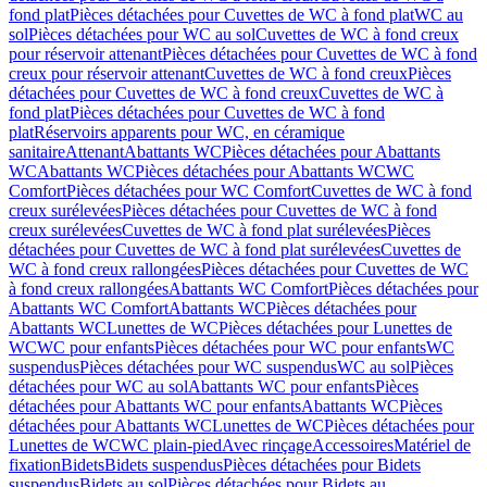
fond plat
Pièces détachées pour Cuvettes de WC à fond plat
WC au
sol
Pièces détachées pour WC au sol
Cuvettes de WC à fond creux
pour réservoir attenant
Pièces détachées pour Cuvettes de WC à fond
creux pour réservoir attenant
Cuvettes de WC à fond creux
Pièces
détachées pour Cuvettes de WC à fond creux
Cuvettes de WC à
fond plat
Pièces détachées pour Cuvettes de WC à fond
plat
Réservoirs apparents pour WC, en céramique
sanitaire
Attenant
Abattants WC
Pièces détachées pour Abattants
WC
Abattants WC
Pièces détachées pour Abattants WC
WC
Comfort
Pièces détachées pour WC Comfort
Cuvettes de WC à fond
creux surélevées
Pièces détachées pour Cuvettes de WC à fond
creux surélevées
Cuvettes de WC à fond plat surélevées
Pièces
détachées pour Cuvettes de WC à fond plat surélevées
Cuvettes de
WC à fond creux rallongées
Pièces détachées pour Cuvettes de WC
à fond creux rallongées
Abattants WC Comfort
Pièces détachées pour
Abattants WC Comfort
Abattants WC
Pièces détachées pour
Abattants WC
Lunettes de WC
Pièces détachées pour Lunettes de
WC
WC pour enfants
Pièces détachées pour WC pour enfants
WC
suspendus
Pièces détachées pour WC suspendus
WC au sol
Pièces
détachées pour WC au sol
Abattants WC pour enfants
Pièces
détachées pour Abattants WC pour enfants
Abattants WC
Pièces
détachées pour Abattants WC
Lunettes de WC
Pièces détachées pour
Lunettes de WC
WC plain-pied
Avec rinçage
Accessoires
Matériel de
fixation
Bidets
Bidets suspendus
Pièces détachées pour Bidets
suspendus
Bidets au sol
Pièces détachées pour Bidets au