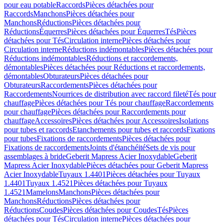
pour eau potable
Raccords
Pièces détachées pour
Raccords
Manchons
Pièces détachées pour
Manchons
Réductions
Pièces détachées pour
Réductions
Équerres
Pièces détachées pour Équerres
Tés
Pièces
détachées pour Tés
Circulation interne
Pièces détachées pour
Circulation interne
Réductions indémontables
Pièces détachées pour
Réductions indémontables
Réductions et raccordements,
démontables
Pièces détachées pour Réductions et raccordements,
démontables
Obturateurs
Pièces détachées pour
Obturateurs
Raccordements
Pièces détachées pour
Raccordements
Nourrices de distribution avec raccord fileté
Tés pour
chauffage
Pièces détachées pour Tés pour chauffage
Raccordements
pour chauffage
Pièces détachées pour Raccordements pour
chauffage
Accessoires
Pièces détachées pour Accessoires
Isolations
pour tubes et raccords
Etanchements pour tubes et raccords
Fixations
pour tubes
Fixations de raccordements
Pièces détachées pour
Fixations de raccordements
Joints d'étanchéité
Sets de vis pour
assemblages à bride
Geberit Mapress Acier Inoxydable
Geberit
Mapress Acier Inoxydable
Pièces détachées pour Geberit Mapress
Acier Inoxydable
Tuyaux 1.4401
Pièces détachées pour Tuyaux
1.4401
Tuyaux 1.4521
Pièces détachées pour Tuyaux
1.4521
Mamelons
Manchons
Pièces détachées pour
Manchons
Réductions
Pièces détachées pour
Réductions
Coudes
Pièces détachées pour Coudes
Tés
Pièces
détachées pour Tés
Circulation interne
Pièces détachées pour