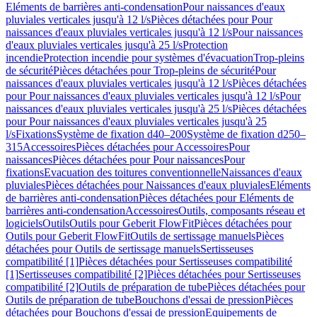
Eléments de barrières anti-condensation
Pour naissances d'eaux
pluviales verticales jusqu'à 12 l/s
Pièces détachées pour Pour
naissances d'eaux pluviales verticales jusqu'à 12 l/s
Pour naissances
d'eaux pluviales verticales jusqu'à 25 l/s
Protection
incendie
Protection incendie pour systèmes d'évacuation
Trop-pleins
de sécurité
Pièces détachées pour Trop-pleins de sécurité
Pour
naissances d'eaux pluviales verticales jusqu'à 12 l/s
Pièces détachées
pour Pour naissances d'eaux pluviales verticales jusqu'à 12 l/s
Pour
naissances d'eaux pluviales verticales jusqu'à 25 l/s
Pièces détachées
pour Pour naissances d'eaux pluviales verticales jusqu'à 25
l/s
Fixations
Système de fixation d40–200
Système de fixation d250–
315
Accessoires
Pièces détachées pour Accessoires
Pour
naissances
Pièces détachées pour Pour naissances
Pour
fixations
Evacuation des toitures conventionnelle
Naissances d'eaux
pluviales
Pièces détachées pour Naissances d'eaux pluviales
Eléments
de barrières anti-condensation
Pièces détachées pour Eléments de
barrières anti-condensation
Accessoires
Outils, composants réseau et
logiciels
Outils
Outils pour Geberit FlowFit
Pièces détachées pour
Outils pour Geberit FlowFit
Outils de sertissage manuels
Pièces
détachées pour Outils de sertissage manuels
Sertisseuses
compatibilité [1]
Pièces détachées pour Sertisseuses compatibilité
[1]
Sertisseuses compatibilité [2]
Pièces détachées pour Sertisseuses
compatibilité [2]
Outils de préparation de tube
Pièces détachées pour
Outils de préparation de tube
Bouchons d'essai de pression
Pièces
détachées pour Bouchons d'essai de pression
Equipements de