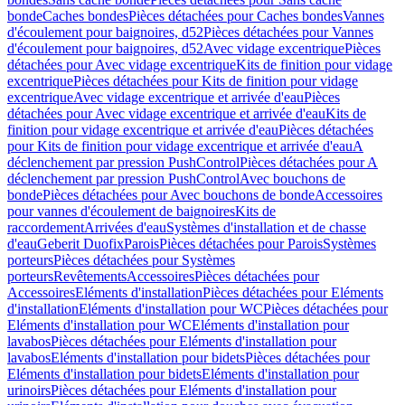
bonde
Caches bondes
Pièces détachées pour Caches bondes
Vannes
d'écoulement pour baignoires, d52
Pièces détachées pour Vannes
d'écoulement pour baignoires, d52
Avec vidage excentrique
Pièces
détachées pour Avec vidage excentrique
Kits de finition pour vidage
excentrique
Pièces détachées pour Kits de finition pour vidage
excentrique
Avec vidage excentrique et arrivée d'eau
Pièces
détachées pour Avec vidage excentrique et arrivée d'eau
Kits de
finition pour vidage excentrique et arrivée d'eau
Pièces détachées
pour Kits de finition pour vidage excentrique et arrivée d'eau
A
déclenchement par pression PushControl
Pièces détachées pour A
déclenchement par pression PushControl
Avec bouchons de
bonde
Pièces détachées pour Avec bouchons de bonde
Accessoires
pour vannes d'écoulement de baignoires
Kits de
raccordement
Arrivées d'eau
Systèmes d'installation et de chasse
d'eau
Geberit Duofix
Parois
Pièces détachées pour Parois
Systèmes
porteurs
Pièces détachées pour Systèmes
porteurs
Revêtements
Accessoires
Pièces détachées pour
Accessoires
Eléments d'installation
Pièces détachées pour Eléments
d'installation
Eléments d'installation pour WC
Pièces détachées pour
Eléments d'installation pour WC
Eléments d'installation pour
lavabos
Pièces détachées pour Eléments d'installation pour
lavabos
Eléments d'installation pour bidets
Pièces détachées pour
Eléments d'installation pour bidets
Eléments d'installation pour
urinoirs
Pièces détachées pour Eléments d'installation pour