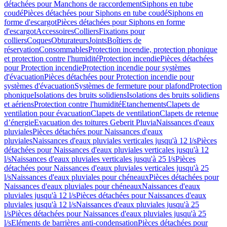
détachées pour Manchons de raccordement
Siphons en tube
coudé
Pièces détachées pour Siphons en tube coudé
Siphons en
forme d'escargot
Pièces détachées pour Siphons en forme
d'escargot
Accessoires
Colliers
Fixations pour
colliers
Coques
Obturateurs
Joints
Boîtiers de
réservation
Consommables
Protection incendie, protection phonique
et protection contre l'humidité
Protection incendie
Pièces détachées
pour Protection incendie
Protection incendie pour systèmes
d'évacuation
Pièces détachées pour Protection incendie pour
systèmes d'évacuation
Systèmes de fermeture pour plafond
Protection
phonique
Isolations des bruits solidiens
Isolations des bruits solidiens
et aériens
Protection contre l'humidité
Etanchements
Clapets de
ventilation pour évacuation
Clapets de ventilation
Clapets de retenue
d’énergie
Evacuation des toitures Geberit Pluvia
Naissances d'eaux
pluviales
Pièces détachées pour Naissances d'eaux
pluviales
Naissances d'eaux pluviales verticales jusqu'à 12 l/s
Pièces
détachées pour Naissances d'eaux pluviales verticales jusqu'à 12
l/s
Naissances d'eaux pluviales verticales jusqu'à 25 l/s
Pièces
détachées pour Naissances d'eaux pluviales verticales jusqu'à 25
l/s
Naissances d'eaux pluviales pour chéneaux
Pièces détachées pour
Naissances d'eaux pluviales pour chéneaux
Naissances d'eaux
pluviales jusqu'à 12 l/s
Pièces détachées pour Naissances d'eaux
pluviales jusqu'à 12 l/s
Naissances d'eaux pluviales jusqu'à 25
l/s
Pièces détachées pour Naissances d'eaux pluviales jusqu'à 25
l/s
Eléments de barrières anti-condensation
Pièces détachées pour