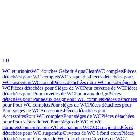
LU
WC et urinoirs
WC-douches Geberit AquaClean
WC complets
Pièces
détachées pour WC complets
WC suspendus
Pièces détachées pour
WC suspendus
WC au sol
Pièces détachées pour WC au sol
Sièges de
WC
Pièces détachées pour Sièges de WC
Pour cuvettes de WC
Pièces
détachées pour Pour cuvettes de WC
Panneaux design
Pièces
détachées pour Panneaux design
Pour WC complets
Pièces détachées
pour Pour WC complets
Pour sièges de WC
Pièces détachées pour
Pour sièges de WC
Accessoires
Pièces détachées pour
Accessoires
Pour WC complets
Pour sièges de WC
Pièces détachées
pour Pour sièges de WC
Pour sièges de WC et WC
complets
Consommables
WC et abattants WC
WC suspendus
Pièces
détachées pour WC suspendus
Cuvettes de WC à fond creux
Pièces
détachées pour Cuvettes de WC à fond creux
Cuvettes de WC à