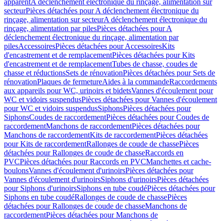
apparent
A déclenchement électronique du rinçage, alimentation sur
secteur
Pièces détachées pour A déclenchement électronique du
rinçage, alimentation sur secteur
A déclenchement électronique du
rinçage, alimentation par piles
Pièces détachées pour A
déclenchement électronique du rinçage, alimentation par
piles
Accessoires
Pièces détachées pour Accessoires
Kits
d'encastrement et de remplacement
Pièces détachées pour Kits
d'encastrement et de remplacement
Tubes de chasse, coudes de
chasse et réductions
Sets de rénovation
Pièces détachées pour Sets de
rénovation
Plaques de fermeture
Aides à la commande
Raccordements
aux appareils pour WC, urinoirs et bidets
Vannes d'écoulement pour
WC et vidoirs suspendus
Pièces détachées pour Vannes d'écoulement
pour WC et vidoirs suspendus
Siphons
Pièces détachées pour
Siphons
Coudes de raccordement
Pièces détachées pour Coudes de
raccordement
Manchons de raccordement
Pièces détachées pour
Manchons de raccordement
Kits de raccordement
Pièces détachées
pour Kits de raccordement
Rallonges de coude de chasse
Pièces
détachées pour Rallonges de coude de chasse
Raccords en
PVC
Pièces détachées pour Raccords en PVC
Manchettes et cache-
boulons
Vannes d'écoulement d'urinoirs
Pièces détachées pour
Vannes d'écoulement d'urinoirs
Siphons d'urinoirs
Pièces détachées
pour Siphons d'urinoirs
Siphons en tube coudé
Pièces détachées pour
Siphons en tube coudé
Rallonges de coude de chasse
Pièces
détachées pour Rallonges de coude de chasse
Manchons de
raccordement
Pièces détachées pour Manchons de