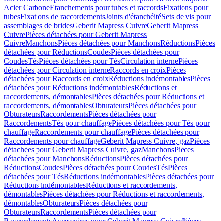
Acier Carbone
Etanchements pour tubes et raccords
Fixations pour
tubes
Fixations de raccordements
Joints d'étanchéité
Sets de vis pour
assemblages de brides
Geberit Mapress Cuivre
Geberit Mapress
Cuivre
Pièces détachées pour Geberit Mapress
Cuivre
Manchons
Pièces détachées pour Manchons
Réductions
Pièces
détachées pour Réductions
Coudes
Pièces détachées pour
Coudes
Tés
Pièces détachées pour Tés
Circulation interne
Pièces
détachées pour Circulation interne
Raccords en croix
Pièces
détachées pour Raccords en croix
Réductions indémontables
Pièces
détachées pour Réductions indémontables
Réductions et
raccordements, démontables
Pièces détachées pour Réductions et
raccordements, démontables
Obturateurs
Pièces détachées pour
Obturateurs
Raccordements
Pièces détachées pour
Raccordements
Tés pour chauffage
Pièces détachées pour Tés pour
chauffage
Raccordements pour chauffage
Pièces détachées pour
Raccordements pour chauffage
Geberit Mapress Cuivre, gaz
Pièces
détachées pour Geberit Mapress Cuivre, gaz
Manchons
Pièces
détachées pour Manchons
Réductions
Pièces détachées pour
Réductions
Coudes
Pièces détachées pour Coudes
Tés
Pièces
détachées pour Tés
Réductions indémontables
Pièces détachées pour
Réductions indémontables
Réductions et raccordements,
démontables
Pièces détachées pour Réductions et raccordements,
démontables
Obturateurs
Pièces détachées pour
Obturateurs
Raccordements
Pièces détachées pour
Raccordements
Accessoires pour Geberit Mapress Cuivre
Pièces