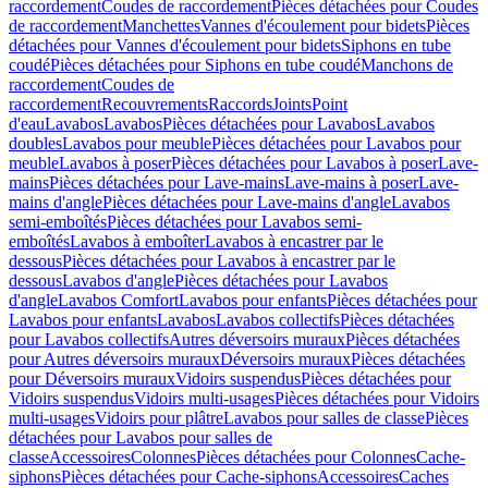
raccordement
Coudes de raccordement
Pièces détachées pour Coudes
de raccordement
Manchettes
Vannes d'écoulement pour bidets
Pièces
détachées pour Vannes d'écoulement pour bidets
Siphons en tube
coudé
Pièces détachées pour Siphons en tube coudé
Manchons de
raccordement
Coudes de
raccordement
Recouvrements
Raccords
Joints
Point
d'eau
Lavabos
Lavabos
Pièces détachées pour Lavabos
Lavabos
doubles
Lavabos pour meuble
Pièces détachées pour Lavabos pour
meuble
Lavabos à poser
Pièces détachées pour Lavabos à poser
Lave-
mains
Pièces détachées pour Lave-mains
Lave-mains à poser
Lave-
mains d'angle
Pièces détachées pour Lave-mains d'angle
Lavabos
semi-emboîtés
Pièces détachées pour Lavabos semi-
emboîtés
Lavabos à emboîter
Lavabos à encastrer par le
dessous
Pièces détachées pour Lavabos à encastrer par le
dessous
Lavabos d'angle
Pièces détachées pour Lavabos
d'angle
Lavabos Comfort
Lavabos pour enfants
Pièces détachées pour
Lavabos pour enfants
Lavabos
Lavabos collectifs
Pièces détachées
pour Lavabos collectifs
Autres déversoirs muraux
Pièces détachées
pour Autres déversoirs muraux
Déversoirs muraux
Pièces détachées
pour Déversoirs muraux
Vidoirs suspendus
Pièces détachées pour
Vidoirs suspendus
Vidoirs multi-usages
Pièces détachées pour Vidoirs
multi-usages
Vidoirs pour plâtre
Lavabos pour salles de classe
Pièces
détachées pour Lavabos pour salles de
classe
Accessoires
Colonnes
Pièces détachées pour Colonnes
Cache-
siphons
Pièces détachées pour Cache-siphons
Accessoires
Caches