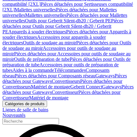
compatibilité [2XL]
Pièces détachées pour Sertisseuses compatibilité
[2XL]
Mallettes universelles
Pièces détachées pour Mallettes
universelles
Mallettes universelles
Pièces détachées pour Mallettes
universelles
Outils pour Geberit Silent-db20 / Geberit PE
Pièces
détachées pour Outils pour Geberit Silent-db20 / Geberit
PE
Appareils à souder électriques
Pièces détachées pour Appareils à
souder électriques
Accessoires pour appareils à souder
électriques
Outils de soudage au miroir
Pièces détachées pour Outils
de soudage au miroir
Accessoires pour outils de soudage au
miroir
Pièces détachées pour Accessoires pour outils de soudage au
miroir
Outils de préparation de tube
Pièces détachées pour Outils de
préparation de tube
Accessoires pour outils de préparation de
tubes
Aides à la commande
Télécommandes
Composants
réseau
Pièces détachées pour Composants réseau
Gateways
Pièces
détachées pour Gateways
Convertisseurs
Pièces détachées pour
Convertisseurs
Matériel de montage
Geberit Connect
Gateways
Pièces
détachées pour Gateways
Convertisseur
Pièces détachées pour
Convertisseur
Matériel de montage
Catégories de produits
Lignes de salle de bains
Nouveautés