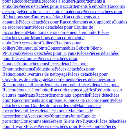
pour Raccordements
Raccords à souder
Raccordements à
emboîter
Pièces détachées pour Raccordements à emboîter
Raccords
de serrage
Réductions sur d'autres matériaux
Pièces détachées pour
Réductions sur d'autres matériaux
Raccordements aux
appareils
Pièces détachées pour Raccordements aux appareils
Coudes
de raccordement
Pièces détachées pour Coudes de
raccordement
Manchons de raccordement à emboîter
Pièces
détachées pour Manchons de raccordement à
emboîter
Accessoires
Colliers
Fixations pour
colliers
Obturateurs
Joints
Consommables
Geberit Silent-
PP
Tuyaux
Pièces détachées pour Tuyaux
Pièces
Pièces détachées
pour Pièces
Coudes
Pièces détachées pour
Coudes
Embranchements
Pièces détachées pour
Embranchements
Réductions
Pièces détachées pour
Réductions
Ouvertures de nettoyage
Pièces détachées pour
Ouvertures de nettoyage
Raccordements
Pièces détachées pour
Raccordements
Raccordements à emboîter
Pièces détachées pour
Raccordements à emboîter
Raccordements à griffes
Réductions sur
d'autres matériaux
Raccordements aux appareils
Pièces détachées
pour Raccordements aux appareils
Coudes de raccordement
Pièces
détachées pour Coudes de raccordement
Manchons de
raccordement
Pièces détachées pour Manchons de
raccordement
Accessoires
Obturateurs
Joints
Cape de
protection
Consommables
Geberit Silent-Pro
Tuyaux
Pièces détachées
pour Tuyaux
Pièces
Pièces détachées pour Pièces
Coudes
Pièces