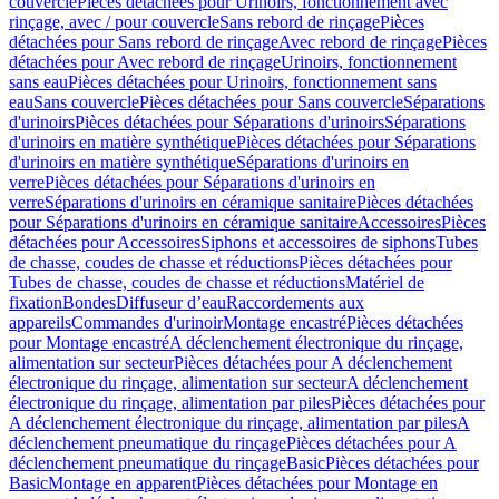
couvercle
Pièces détachées pour Urinoirs, fonctionnement avec
rinçage, avec / pour couvercle
Sans rebord de rinçage
Pièces
détachées pour Sans rebord de rinçage
Avec rebord de rinçage
Pièces
détachées pour Avec rebord de rinçage
Urinoirs, fonctionnement
sans eau
Pièces détachées pour Urinoirs, fonctionnement sans
eau
Sans couvercle
Pièces détachées pour Sans couvercle
Séparations
d'urinoirs
Pièces détachées pour Séparations d'urinoirs
Séparations
d'urinoirs en matière synthétique
Pièces détachées pour Séparations
d'urinoirs en matière synthétique
Séparations d'urinoirs en
verre
Pièces détachées pour Séparations d'urinoirs en
verre
Séparations d'urinoirs en céramique sanitaire
Pièces détachées
pour Séparations d'urinoirs en céramique sanitaire
Accessoires
Pièces
détachées pour Accessoires
Siphons et accessoires de siphons
Tubes
de chasse, coudes de chasse et réductions
Pièces détachées pour
Tubes de chasse, coudes de chasse et réductions
Matériel de
fixation
Bondes
Diffuseur d’eau
Raccordements aux
appareils
Commandes d'urinoir
Montage encastré
Pièces détachées
pour Montage encastré
A déclenchement électronique du rinçage,
alimentation sur secteur
Pièces détachées pour A déclenchement
électronique du rinçage, alimentation sur secteur
A déclenchement
électronique du rinçage, alimentation par piles
Pièces détachées pour
A déclenchement électronique du rinçage, alimentation par piles
A
déclenchement pneumatique du rinçage
Pièces détachées pour A
déclenchement pneumatique du rinçage
Basic
Pièces détachées pour
Basic
Montage en apparent
Pièces détachées pour Montage en