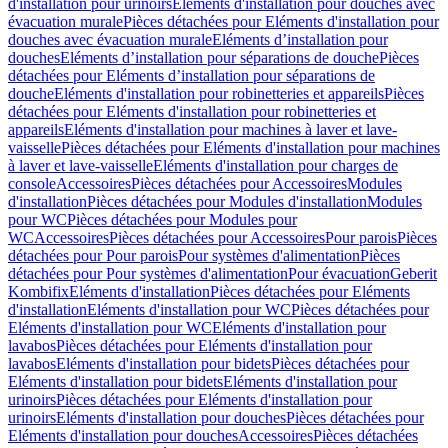
d'installation pour urinoirs
Eléments d'installation pour douches avec
évacuation murale
Pièces détachées pour Eléments d'installation pour
douches avec évacuation murale
Eléments d’installation pour
douches
Eléments d’installation pour séparations de douche
Pièces
détachées pour Eléments d’installation pour séparations de
douche
Eléments d'installation pour robinetteries et appareils
Pièces
détachées pour Eléments d'installation pour robinetteries et
appareils
Eléments d'installation pour machines à laver et lave-
vaisselle
Pièces détachées pour Eléments d'installation pour machines
à laver et lave-vaisselle
Eléments d'installation pour charges de
console
Accessoires
Pièces détachées pour Accessoires
Modules
d'installation
Pièces détachées pour Modules d'installation
Modules
pour WC
Pièces détachées pour Modules pour
WC
Accessoires
Pièces détachées pour Accessoires
Pour parois
Pièces
détachées pour Pour parois
Pour systèmes d'alimentation
Pièces
détachées pour Pour systèmes d'alimentation
Pour évacuation
Geberit
Kombifix
Eléments d'installation
Pièces détachées pour Eléments
d'installation
Eléments d'installation pour WC
Pièces détachées pour
Eléments d'installation pour WC
Eléments d'installation pour
lavabos
Pièces détachées pour Eléments d'installation pour
lavabos
Eléments d'installation pour bidets
Pièces détachées pour
Eléments d'installation pour bidets
Eléments d'installation pour
urinoirs
Pièces détachées pour Eléments d'installation pour
urinoirs
Eléments d'installation pour douches
Pièces détachées pour
Eléments d'installation pour douches
Accessoires
Pièces détachées