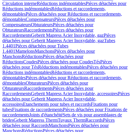
Circulation interne
Réductions indémontables
Pièces détachées pour
Réductions indémontables
Réductions et raccordements,
démontables
Pièces détachées pour Réductions et raccordements,
démontables
Compensateurs
Pièces détachées pour
Compensateurs
Obturateurs
Pièces détachées pour
Obturateurs
Raccordements
Pièces détachées pour
Raccordements
Geberit Mapress Acier Inoxydable, gaz
Pièces
détachées pour Geberit Mapress Acier Inoxydable, gaz
Tubes
1.4401
Pièces détachées pour Tubes
1.4401
Mamelons
Manchons
Pièces détachées pour
Manchons
Réductions
Pièces détachées pour
Réductions
Coudes
Pièces détachées pour Coudes
Tés
Pièces
détachées pour Tés
Réductions indémontables
Pièces détachées pour
Réductions indémontables
Réductions et raccordements,
démontables
Pièces détachées pour Réductions et raccordements,
démontables
Obturateurs
Pièces détachées pour
Obturateurs
Raccordements
Pièces détachées pour
Raccordements
Geberit Mapress Acier Inoxydable, accessoires
Pièces
détachées pour Geberit Mapress Acier Inoxydable,
accessoires
Etanchements pour tubes et raccords
Fixations pour
tubes
Fixations de raccordements
Pièces détachées pour Fixations de
raccordements
Joints d'étanchéité
Sets de vis pour assemblages de
brides
Geberit Mapress Therm
Tuyaux Therm
Raccords
Pièces
détachées pour Raccords
Manchons
Pièces détachées pour
Manchons
Réductions
Pièces détachées pour