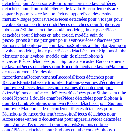
détachées pour Accessoires
Pour robinetteries de lavabo
Pièces
détachées pour Pour robinetteries de lavabo
Raccordements aux
appareils pour espace lavabo, éviers, appareils et déversoirs
muraux
Vidages pour lavabos
Pièces détachées pour Vidages pour
lavabos
Siphons en tube coudé
Pièces détachées pour Siphons en
tube coudé
Siphons en tube coudé, modèle gain de place
Pièces
détachées pour Siphons en tube coudé, modèle gain de
place
Siphons à tube plongeur pour lavabos
Pièces détachées pour
Siphons à tube plongeur pour lavabos
Siphons à tube plongeur pour
lavabos, modèle gain de place
Pièces détachées pour Siphons à tube
plongeur pour lavabos, modèle gain de place
Siphons à
encastrer
Pièces détachées pour Siphons à encastrer
Raccordements
de lavabo
Pièces détachées pour Raccordements de lavabo
Manchons
de raccordement
Coudes de
raccordement
Recouvrements
Raccords
Pièces détachées pour
Raccords
Joints
Tubes de trop-plein
Rallonges
Vannes d'écoulement
pour éviers
Pièces détachées pour Vannes d'écoulement pour
éviers
Siphons en tube coudé
Pièces détachées pour Siphons en tube
coudé
Siphons à double chambre
Pièces détachées pour Siphons à
double chambre
Siphons pour évier
Pièces détachées pour Siphons
pour évier
Manchons de raccordement
Pièces détachées pour
Manchons de raccordement
Accessoires
Pièces détachées pour
Accessoires
Vannes d'écoulement pour appareils
Pièces détachées
pour Vannes d'écoulement pour appareils
Siphons en tube
coudé
Pièces détachées pour Siphons en tube coudé
Siphons à