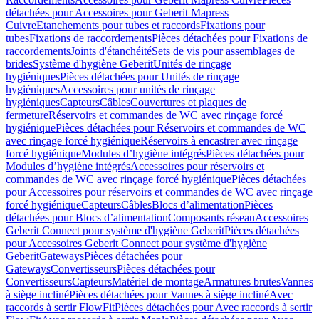
détachées pour Accessoires pour Geberit Mapress
Cuivre
Etanchements pour tubes et raccords
Fixations pour
tubes
Fixations de raccordements
Pièces détachées pour Fixations de
raccordements
Joints d'étanchéité
Sets de vis pour assemblages de
brides
Système d'hygiène Geberit
Unités de rinçage
hygiéniques
Pièces détachées pour Unités de rinçage
hygiéniques
Accessoires pour unités de rinçage
hygiéniques
Capteurs
Câbles
Couvertures et plaques de
fermeture
Réservoirs et commandes de WC avec rinçage forcé
hygiénique
Pièces détachées pour Réservoirs et commandes de WC
avec rinçage forcé hygiénique
Réservoirs à encastrer avec rinçage
forcé hygiénique
Modules d’hygiène intégrés
Pièces détachées pour
Modules d’hygiène intégrés
Accessoires pour réservoirs et
commandes de WC avec rinçage forcé hygiénique
Pièces détachées
pour Accessoires pour réservoirs et commandes de WC avec rinçage
forcé hygiénique
Capteurs
Câbles
Blocs d’alimentation
Pièces
détachées pour Blocs d’alimentation
Composants réseau
Accessoires
Geberit Connect pour système d'hygiène Geberit
Pièces détachées
pour Accessoires Geberit Connect pour système d'hygiène
Geberit
Gateways
Pièces détachées pour
Gateways
Convertisseurs
Pièces détachées pour
Convertisseurs
Capteurs
Matériel de montage
Armatures brutes
Vannes
à siège incliné
Pièces détachées pour Vannes à siège incliné
Avec
raccords à sertir FlowFit
Pièces détachées pour Avec raccords à sertir