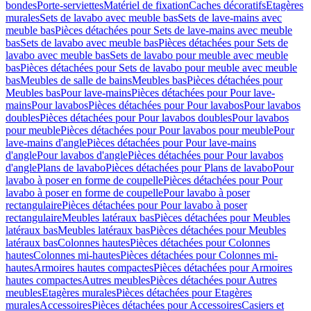
bondes
Porte-serviettes
Matériel de fixation
Caches décoratifs
Etagères
murales
Sets de lavabo avec meuble bas
Sets de lave-mains avec
meuble bas
Pièces détachées pour Sets de lave-mains avec meuble
bas
Sets de lavabo avec meuble bas
Pièces détachées pour Sets de
lavabo avec meuble bas
Sets de lavabo pour meuble avec meuble
bas
Pièces détachées pour Sets de lavabo pour meuble avec meuble
bas
Meubles de salle de bains
Meubles bas
Pièces détachées pour
Meubles bas
Pour lave-mains
Pièces détachées pour Pour lave-
mains
Pour lavabos
Pièces détachées pour Pour lavabos
Pour lavabos
doubles
Pièces détachées pour Pour lavabos doubles
Pour lavabos
pour meuble
Pièces détachées pour Pour lavabos pour meuble
Pour
lave-mains d'angle
Pièces détachées pour Pour lave-mains
d'angle
Pour lavabos d'angle
Pièces détachées pour Pour lavabos
d'angle
Plans de lavabo
Pièces détachées pour Plans de lavabo
Pour
lavabo à poser en forme de coupelle
Pièces détachées pour Pour
lavabo à poser en forme de coupelle
Pour lavabo à poser
rectangulaire
Pièces détachées pour Pour lavabo à poser
rectangulaire
Meubles latéraux bas
Pièces détachées pour Meubles
latéraux bas
Meubles latéraux bas
Pièces détachées pour Meubles
latéraux bas
Colonnes hautes
Pièces détachées pour Colonnes
hautes
Colonnes mi-hautes
Pièces détachées pour Colonnes mi-
hautes
Armoires hautes compactes
Pièces détachées pour Armoires
hautes compactes
Autres meubles
Pièces détachées pour Autres
meubles
Etagères murales
Pièces détachées pour Etagères
murales
Accessoires
Pièces détachées pour Accessoires
Casiers et