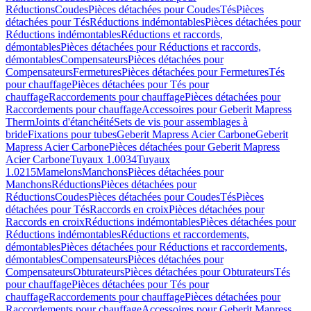
Réductions
Coudes
Pièces détachées pour Coudes
Tés
Pièces
détachées pour Tés
Réductions indémontables
Pièces détachées pour
Réductions indémontables
Réductions et raccords,
démontables
Pièces détachées pour Réductions et raccords,
démontables
Compensateurs
Pièces détachées pour
Compensateurs
Fermetures
Pièces détachées pour Fermetures
Tés
pour chauffage
Pièces détachées pour Tés pour
chauffage
Raccordements pour chauffage
Pièces détachées pour
Raccordements pour chauffage
Accessoires pour Geberit Mapress
Therm
Joints d'étanchéité
Sets de vis pour assemblages à
bride
Fixations pour tubes
Geberit Mapress Acier Carbone
Geberit
Mapress Acier Carbone
Pièces détachées pour Geberit Mapress
Acier Carbone
Tuyaux 1.0034
Tuyaux
1.0215
Mamelons
Manchons
Pièces détachées pour
Manchons
Réductions
Pièces détachées pour
Réductions
Coudes
Pièces détachées pour Coudes
Tés
Pièces
détachées pour Tés
Raccords en croix
Pièces détachées pour
Raccords en croix
Réductions indémontables
Pièces détachées pour
Réductions indémontables
Réductions et raccordements,
démontables
Pièces détachées pour Réductions et raccordements,
démontables
Compensateurs
Pièces détachées pour
Compensateurs
Obturateurs
Pièces détachées pour Obturateurs
Tés
pour chauffage
Pièces détachées pour Tés pour
chauffage
Raccordements pour chauffage
Pièces détachées pour
Raccordements pour chauffage
Accessoires pour Geberit Mapress