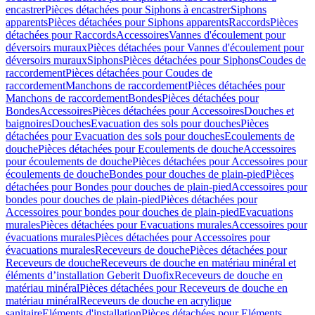
encastrer
Pièces détachées pour Siphons à encastrer
Siphons
apparents
Pièces détachées pour Siphons apparents
Raccords
Pièces
détachées pour Raccords
Accessoires
Vannes d'écoulement pour
déversoirs muraux
Pièces détachées pour Vannes d'écoulement pour
déversoirs muraux
Siphons
Pièces détachées pour Siphons
Coudes de
raccordement
Pièces détachées pour Coudes de
raccordement
Manchons de raccordement
Pièces détachées pour
Manchons de raccordement
Bondes
Pièces détachées pour
Bondes
Accessoires
Pièces détachées pour Accessoires
Douches et
baignoires
Douches
Evacuation des sols pour douches
Pièces
détachées pour Evacuation des sols pour douches
Ecoulements de
douche
Pièces détachées pour Ecoulements de douche
Accessoires
pour écoulements de douche
Pièces détachées pour Accessoires pour
écoulements de douche
Bondes pour douches de plain-pied
Pièces
détachées pour Bondes pour douches de plain-pied
Accessoires pour
bondes pour douches de plain-pied
Pièces détachées pour
Accessoires pour bondes pour douches de plain-pied
Evacuations
murales
Pièces détachées pour Evacuations murales
Accessoires pour
évacuations murales
Pièces détachées pour Accessoires pour
évacuations murales
Receveurs de douche
Pièces détachées pour
Receveurs de douche
Receveurs de douche en matériau minéral et
éléments d’installation Geberit Duofix
Receveurs de douche en
matériau minéral
Pièces détachées pour Receveurs de douche en
matériau minéral
Receveurs de douche en acrylique
sanitaire
Eléments d'installation
Pièces détachées pour Eléments