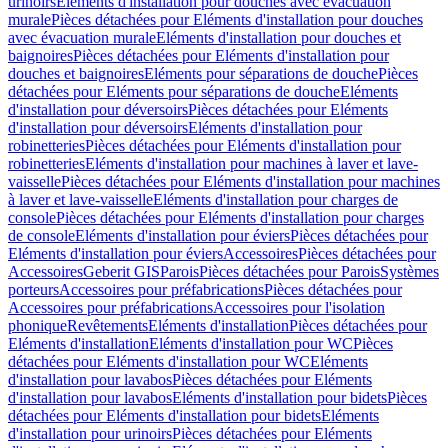
urinoirs
Eléments d'installation pour douches avec évacuation
murale
Pièces détachées pour Eléments d'installation pour douches
avec évacuation murale
Eléments d'installation pour douches et
baignoires
Pièces détachées pour Eléments d'installation pour
douches et baignoires
Eléments pour séparations de douche
Pièces
détachées pour Eléments pour séparations de douche
Eléments
d'installation pour déversoirs
Pièces détachées pour Eléments
d'installation pour déversoirs
Eléments d'installation pour
robinetteries
Pièces détachées pour Eléments d'installation pour
robinetteries
Eléments d'installation pour machines à laver et lave-
vaisselle
Pièces détachées pour Eléments d'installation pour machines
à laver et lave-vaisselle
Eléments d'installation pour charges de
console
Pièces détachées pour Eléments d'installation pour charges
de console
Eléments d'installation pour éviers
Pièces détachées pour
Eléments d'installation pour éviers
Accessoires
Pièces détachées pour
Accessoires
Geberit GIS
Parois
Pièces détachées pour Parois
Systèmes
porteurs
Accessoires pour préfabrications
Pièces détachées pour
Accessoires pour préfabrications
Accessoires pour l'isolation
phonique
Revêtements
Eléments d'installation
Pièces détachées pour
Eléments d'installation
Eléments d'installation pour WC
Pièces
détachées pour Eléments d'installation pour WC
Eléments
d'installation pour lavabos
Pièces détachées pour Eléments
d'installation pour lavabos
Eléments d'installation pour bidets
Pièces
détachées pour Eléments d'installation pour bidets
Eléments
d'installation pour urinoirs
Pièces détachées pour Eléments