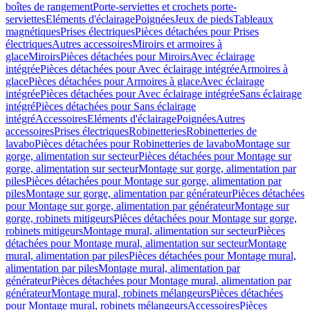
boîtes de rangement
Porte-serviettes et crochets porte-
serviettes
Eléments d'éclairage
Poignées
Jeux de pieds
Tableaux
magnétiques
Prises électriques
Pièces détachées pour Prises
électriques
Autres accessoires
Miroirs et armoires à
glace
Miroirs
Pièces détachées pour Miroirs
Avec éclairage
intégrée
Pièces détachées pour Avec éclairage intégrée
Armoires à
glace
Pièces détachées pour Armoires à glace
Avec éclairage
intégrée
Pièces détachées pour Avec éclairage intégrée
Sans éclairage
intégré
Pièces détachées pour Sans éclairage
intégré
Accessoires
Eléments d'éclairage
Poignées
Autres
accessoires
Prises électriques
Robinetteries
Robinetteries de
lavabo
Pièces détachées pour Robinetteries de lavabo
Montage sur
gorge, alimentation sur secteur
Pièces détachées pour Montage sur
gorge, alimentation sur secteur
Montage sur gorge, alimentation par
piles
Pièces détachées pour Montage sur gorge, alimentation par
piles
Montage sur gorge, alimentation par générateur
Pièces détachées
pour Montage sur gorge, alimentation par générateur
Montage sur
gorge, robinets mitigeurs
Pièces détachées pour Montage sur gorge,
robinets mitigeurs
Montage mural, alimentation sur secteur
Pièces
détachées pour Montage mural, alimentation sur secteur
Montage
mural, alimentation par piles
Pièces détachées pour Montage mural,
alimentation par piles
Montage mural, alimentation par
générateur
Pièces détachées pour Montage mural, alimentation par
générateur
Montage mural, robinets mélangeurs
Pièces détachées
pour Montage mural, robinets mélangeurs
Accessoires
Pièces