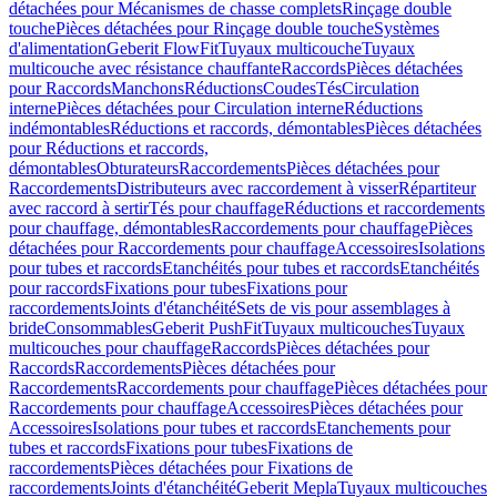
détachées pour Mécanismes de chasse complets
Rinçage double
touche
Pièces détachées pour Rinçage double touche
Systèmes
d'alimentation
Geberit FlowFit
Tuyaux multicouche
Tuyaux
multicouche avec résistance chauffante
Raccords
Pièces détachées
pour Raccords
Manchons
Réductions
Coudes
Tés
Circulation
interne
Pièces détachées pour Circulation interne
Réductions
indémontables
Réductions et raccords, démontables
Pièces détachées
pour Réductions et raccords,
démontables
Obturateurs
Raccordements
Pièces détachées pour
Raccordements
Distributeurs avec raccordement à visser
Répartiteur
avec raccord à sertir
Tés pour chauffage
Réductions et raccordements
pour chauffage, démontables
Raccordements pour chauffage
Pièces
détachées pour Raccordements pour chauffage
Accessoires
Isolations
pour tubes et raccords
Etanchéités pour tubes et raccords
Etanchéités
pour raccords
Fixations pour tubes
Fixations pour
raccordements
Joints d'étanchéité
Sets de vis pour assemblages à
bride
Consommables
Geberit PushFit
Tuyaux multicouches
Tuyaux
multicouches pour chauffage
Raccords
Pièces détachées pour
Raccords
Raccordements
Pièces détachées pour
Raccordements
Raccordements pour chauffage
Pièces détachées pour
Raccordements pour chauffage
Accessoires
Pièces détachées pour
Accessoires
Isolations pour tubes et raccords
Etanchements pour
tubes et raccords
Fixations pour tubes
Fixations de
raccordements
Pièces détachées pour Fixations de
raccordements
Joints d'étanchéité
Geberit Mepla
Tuyaux multicouches