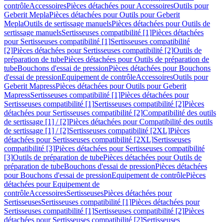
contrôle
Accessoires
Pièces détachées pour Accessoires
Outils pour
Geberit Mepla
Pièces détachées pour Outils pour Geberit
Mepla
Outils de sertissage manuels
Pièces détachées pour Outils de
sertissage manuels
Sertisseuses compatibilité [1]
Pièces détachées
pour Sertisseuses compatibilité [1]
Sertisseuses compatibilité
[2]
Pièces détachées pour Sertisseuses compatibilité [2]
Outils de
préparation de tube
Pièces détachées pour Outils de préparation de
tube
Bouchons d'essai de pression
Pièces détachées pour Bouchons
d'essai de pression
Equipement de contrôle
Accessoires
Outils pour
Geberit Mapress
Pièces détachées pour Outils pour Geberit
Mapress
Sertisseuses compatibilité [1]
Pièces détachées pour
Sertisseuses compatibilité [1]
Sertisseuses compatibilité [2]
Pièces
détachées pour Sertisseuses compatibilité [2]
Compatibilité des outils
de sertissage [1] / [2]
Pièces détachées pour Compatibilité des outils
de sertissage [1] / [2]
Sertisseuses compatibilité [2XL]
Pièces
détachées pour Sertisseuses compatibilité [2XL]
Sertisseuses
compatibilité [3]
Pièces détachées pour Sertisseuses compatibilité
[3]
Outils de préparation de tube
Pièces détachées pour Outils de
préparation de tube
Bouchons d'essai de pression
Pièces détachées
pour Bouchons d'essai de pression
Equipement de contrôle
Pièces
détachées pour Equipement de
contrôle
Accessoires
Sertisseuses
Pièces détachées pour
Sertisseuses
Sertisseuses compatibilité [1]
Pièces détachées pour
Sertisseuses compatibilité [1]
Sertisseuses compatibilité [2]
Pièces
détachées pour Sertisseuses compatibilité [2]
Sertisseuses