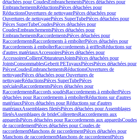
détachées pour Coudes
Embranchements
Pièces détachées pour
Embranchements
Réductions
Pièces détachées pour
Réductions
Ouvertures de nettoyage
Pièces détachées pour
Ouvertures de nettoyage
Pièces SuperTube
Pièces détachées pour
Pièces SuperTube
Coudes
Pièces détachées pour
Coudes
Embranchements
Pièces détachées pour
Embranchements
Raccordements
Pièces détachées pour
Raccordements
Raccordements à emboîter
Pièces détachées pour
Raccordements à emboîter
Raccordements à griffes
Réductions sur
d'autres matériaux
Accessoires
Pièces détachées pour
Accessoires
Colliers
Obturateurs
Joints
Pièces détachées pour
Joints
Consommables
Geberit PE
Tuyaux
Pièces
Pièces détachées pour
Pièces
Coudes
Embranchements
Réductions
Ouvertures de
nettoyage
Pièces détachées pour Ouvertures de
nettoyage
Réductions
Pièces SuperTube
Pièces
spéciales
Raccordements
Pièces détachées pour
Raccordements
Raccords soudés
Raccordements à emboîter
Pièces
détachées pour Raccordements à emboîter
Réductions sur d'autres
matériaux
Pièces détachées pour Réductions sur d'autres
matériaux
Assemblages filetés
Pièces détachées pour Assemblages
filetés
Assemblages de bride
Collerettes
Raccordements aux
appareils
Pièces détachées pour Raccordements aux appareils
Coudes
de raccordement
Pièces détachées pour Coudes de
raccordement
Manchons de raccordement
Pièces détachées pour
Manchons de raccordement
Manchons de raccordement
Pièces