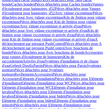
bonde
Caches bondes
Pièces détachées pour Caches bondes
Vannes
d'écoulement pour baignoires, d52
Pièces détachées pour Vannes
d'écoulement pour baignoires, d52
Avec vidage excentrique
Pièces
détachées pour Avec vidage excentrique
Kits de finition pour vidage
excentrique
Pièces détachées pour Kits de finition pour vidage
excentrique
Avec vidage excentrique et arrivée d'eau
Pièces
détachées pour Avec vidage excentrique et arrivée d'eau
Kits de
finition pour vidage excentrique et arrivée d'eau
Pièces détachées
pour Kits de finition pour vidage excentrique et arrivée d'eau
A
déclenchement par pression PushControl
Pièces détachées pour A
déclenchement par pression PushControl
Avec bouchons de
bonde
Pièces détachées pour Avec bouchons de bonde
Accessoires
pour vannes d'écoulement de baignoires
Kits de
raccordement
Arrivées d'eau
Systèmes d'installation et de chasse
d'eau
Geberit Duofix
Parois
Pièces détachées pour Parois
Systèmes
porteurs
Pièces détachées pour Systèmes
porteurs
Revêtements
Accessoires
Pièces détachées pour
Accessoires
Eléments d'installation
Pièces détachées pour Eléments
d'installation
Eléments d'installation pour WC
Pièces détachées pour
Eléments d'installation pour WC
Eléments d'installation pour
lavabos
Pièces détachées pour Eléments d'installation pour
lavabos
Eléments d'installation pour bidets
Pièces détachées pour
Eléments d'installation pour bidets
Eléments d'installation pour
urinoirs
Pièces détachées pour Eléments d'installation pour