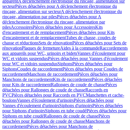
apparent
A déclenchement électronique du rinçage, alimentation sur
secteur
Pièces détachées pour A déclenchement électronique du
rinçage, alimentation sur secteur
A déclenchement électronique du
rinçage, alimentation par piles
Pièces détachées pour A
déclenchement électronique du rinçage, alimentation par
piles
Accessoires
Pièces détachées pour Accessoires
Kits
d'encastrement et de remplacement
Pièces détachées pour Kits
d'encastrement et de remplacement
Tubes de chasse, coudes de
chasse et réductions
Sets de rénovation
Pièces détachées pour Sets de
rénovation
Plaques de fermeture
Aides à la commande
Raccordements
aux appareils pour WC, urinoirs et bidets
Vannes d'écoulement pour
WC et vidoirs suspendus
Pièces détachées pour Vannes d'écoulement
pour WC et vidoirs suspendus
Siphons
Pièces détachées pour
Siphons
Coudes de raccordement
Pièces détachées pour Coudes de
raccordement
Manchons de raccordement
Pièces détachées pour
Manchons de raccordement
Kits de raccordement
Pièces détachées
pour Kits de raccordement
Rallonges de coude de chasse
Pièces
détachées pour Rallonges de coude de chasse
Raccords en
PVC
Pièces détachées pour Raccords en PVC
Manchettes et cache-
boulons
Vannes d'écoulement d'urinoirs
Pièces détachées pour
Vannes d'écoulement d'urinoirs
Siphons d'urinoirs
Pièces détachées
pour Siphons d'urinoirs
Siphons en tube coudé
Pièces détachées pour
Siphons en tube coudé
Rallonges de coude de chasse
Pièces
détachées pour Rallonges de coude de chasse
Manchons de
raccordement
Pièces détachées pour Manchons de