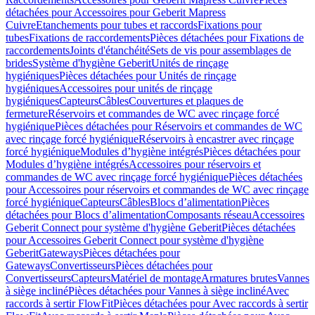
détachées pour Accessoires pour Geberit Mapress
Cuivre
Etanchements pour tubes et raccords
Fixations pour
tubes
Fixations de raccordements
Pièces détachées pour Fixations de
raccordements
Joints d'étanchéité
Sets de vis pour assemblages de
brides
Système d'hygiène Geberit
Unités de rinçage
hygiéniques
Pièces détachées pour Unités de rinçage
hygiéniques
Accessoires pour unités de rinçage
hygiéniques
Capteurs
Câbles
Couvertures et plaques de
fermeture
Réservoirs et commandes de WC avec rinçage forcé
hygiénique
Pièces détachées pour Réservoirs et commandes de WC
avec rinçage forcé hygiénique
Réservoirs à encastrer avec rinçage
forcé hygiénique
Modules d’hygiène intégrés
Pièces détachées pour
Modules d’hygiène intégrés
Accessoires pour réservoirs et
commandes de WC avec rinçage forcé hygiénique
Pièces détachées
pour Accessoires pour réservoirs et commandes de WC avec rinçage
forcé hygiénique
Capteurs
Câbles
Blocs d’alimentation
Pièces
détachées pour Blocs d’alimentation
Composants réseau
Accessoires
Geberit Connect pour système d'hygiène Geberit
Pièces détachées
pour Accessoires Geberit Connect pour système d'hygiène
Geberit
Gateways
Pièces détachées pour
Gateways
Convertisseurs
Pièces détachées pour
Convertisseurs
Capteurs
Matériel de montage
Armatures brutes
Vannes
à siège incliné
Pièces détachées pour Vannes à siège incliné
Avec
raccords à sertir FlowFit
Pièces détachées pour Avec raccords à sertir