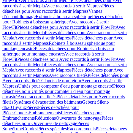
FlowFit
Avec raccords à sertir Mepla
Pièces détachées pour Avec
raccords à sertir Mepla
Avec raccords à sertir Mapress
Pièces
détachées pour Avec raccords à sertir Mapress
Vannes
d’échantillonnage
Robinets à boisseau sphérique
Pièces détachées
pour Robinets à boisseau sphérique
Avec raccords à sertir
FlowFit
Pièces détachées pour Avec raccords à sertir FlowFit
Avec
raccords à sertir Mepla
Pièces détachées pour Avec raccords à sertir
Mepla
Avec raccords à sertir Mapress
Pièces détachées pour Avec
raccords à sertir Mapress
Robinets à boisseau sphérique pour
montage encastré
Pièces détachées pour Robinets à boisseau
sphérique pour montage encastré
Avec raccords à sertir
FlowFit
Pièces détachées pour Avec raccords à sertir FlowFit
Avec
raccords à sertir Mepla
Pièces détachées pour Avec raccords à sertir
Mepla
Avec raccords à sertir Mapress
Pièces détachées pour Avec
raccords à sertir Mapress
Avec raccords filetés
Pièces détachées pour
Avec raccords filetés
Clapets de non retour
Avec raccords à sertir
Mapress
Unités pour compteur d'eau pour montage encastré
Pièces
détachées pour Unités pour compteur d'eau pour montage
encastré
Avec raccords filetés
Pièces détachées pour Avec raccords
filetés
Systèmes d'évacuation des bâtiments
Geberit Silent-
db20
Tuyaux
Pièces
Pièces détachées pour
Pièces
Coudes
Embranchements
Pièces détachées pour
Embranchements
Réductions
Ouvertures de nettoyage
Pièces
détachées pour Ouvertures de nettoyage
Pièces
SuperTube
Coudes
Pièces spéciales
Raccordements
Pièces détachées