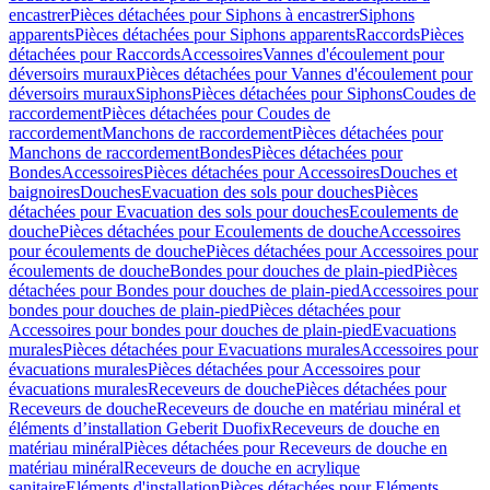
encastrer
Pièces détachées pour Siphons à encastrer
Siphons
apparents
Pièces détachées pour Siphons apparents
Raccords
Pièces
détachées pour Raccords
Accessoires
Vannes d'écoulement pour
déversoirs muraux
Pièces détachées pour Vannes d'écoulement pour
déversoirs muraux
Siphons
Pièces détachées pour Siphons
Coudes de
raccordement
Pièces détachées pour Coudes de
raccordement
Manchons de raccordement
Pièces détachées pour
Manchons de raccordement
Bondes
Pièces détachées pour
Bondes
Accessoires
Pièces détachées pour Accessoires
Douches et
baignoires
Douches
Evacuation des sols pour douches
Pièces
détachées pour Evacuation des sols pour douches
Ecoulements de
douche
Pièces détachées pour Ecoulements de douche
Accessoires
pour écoulements de douche
Pièces détachées pour Accessoires pour
écoulements de douche
Bondes pour douches de plain-pied
Pièces
détachées pour Bondes pour douches de plain-pied
Accessoires pour
bondes pour douches de plain-pied
Pièces détachées pour
Accessoires pour bondes pour douches de plain-pied
Evacuations
murales
Pièces détachées pour Evacuations murales
Accessoires pour
évacuations murales
Pièces détachées pour Accessoires pour
évacuations murales
Receveurs de douche
Pièces détachées pour
Receveurs de douche
Receveurs de douche en matériau minéral et
éléments d’installation Geberit Duofix
Receveurs de douche en
matériau minéral
Pièces détachées pour Receveurs de douche en
matériau minéral
Receveurs de douche en acrylique
sanitaire
Eléments d'installation
Pièces détachées pour Eléments