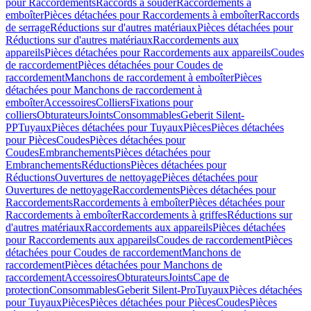
pour Raccordements
Raccords à souder
Raccordements à
emboîter
Pièces détachées pour Raccordements à emboîter
Raccords
de serrage
Réductions sur d'autres matériaux
Pièces détachées pour
Réductions sur d'autres matériaux
Raccordements aux
appareils
Pièces détachées pour Raccordements aux appareils
Coudes
de raccordement
Pièces détachées pour Coudes de
raccordement
Manchons de raccordement à emboîter
Pièces
détachées pour Manchons de raccordement à
emboîter
Accessoires
Colliers
Fixations pour
colliers
Obturateurs
Joints
Consommables
Geberit Silent-
PP
Tuyaux
Pièces détachées pour Tuyaux
Pièces
Pièces détachées
pour Pièces
Coudes
Pièces détachées pour
Coudes
Embranchements
Pièces détachées pour
Embranchements
Réductions
Pièces détachées pour
Réductions
Ouvertures de nettoyage
Pièces détachées pour
Ouvertures de nettoyage
Raccordements
Pièces détachées pour
Raccordements
Raccordements à emboîter
Pièces détachées pour
Raccordements à emboîter
Raccordements à griffes
Réductions sur
d'autres matériaux
Raccordements aux appareils
Pièces détachées
pour Raccordements aux appareils
Coudes de raccordement
Pièces
détachées pour Coudes de raccordement
Manchons de
raccordement
Pièces détachées pour Manchons de
raccordement
Accessoires
Obturateurs
Joints
Cape de
protection
Consommables
Geberit Silent-Pro
Tuyaux
Pièces détachées
pour Tuyaux
Pièces
Pièces détachées pour Pièces
Coudes
Pièces