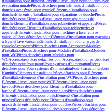
d'installation pour urinoirs
Eléments d'installation pour douches avec
évacuation murale
Pièces détachées pour Eléments d'installation pour
douches avec évacuation murale
Eléments d’installation pour
douches
Eléments d’installation pour séparations de douche
Pièces
détachées pour Eléments d’installation pour séparations de
douche
Eléments d'installation pour robinetteries et appareils
Pièces
détachées pour Eléments d'installation pour robinetteries et
appareils
Eléments d'installation pour machines à laver et lave-
vaisselle
Pièces détachées pour Eléments d'installation pour machines
à laver et lave-vaisselle
Eléments d'installation pour charges de
console
Accessoires
Pièces détachées pour Accessoires
Modules
d'installation
Pièces détachées pour Modules d'installation
Modules
pour WC
Pièces détachées pour Modules pour
WC
Accessoires
Pièces détachées pour Accessoires
Pour parois
Pièces
détachées pour Pour parois
Pour systèmes d'alimentation
Pièces
détachées pour Pour systèmes d'alimentation
Pour évacuation
Geberit
Kombifix
Eléments d'installation
Pièces détachées pour Eléments
d'installation
Eléments d'installation pour WC
Pièces détachées pour
Eléments d'installation pour WC
Eléments d'installation pour
lavabos
Pièces détachées pour Eléments d'installation pour
lavabos
Eléments d'installation pour bidets
Pièces détachées pour
Eléments d'installation pour bidets
Eléments d'installation pour
urinoirs
Pièces détachées pour Eléments d'installation pour
urinoirs
Eléments d'installation pour douches
Pièces détachées pour
Eléments d'installation pour douches
Accessoires
Pièces détachées