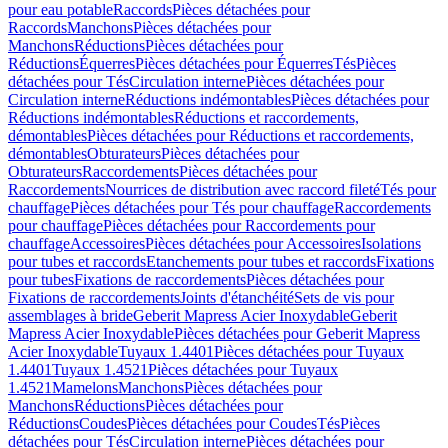
pour eau potable
Raccords
Pièces détachées pour
Raccords
Manchons
Pièces détachées pour
Manchons
Réductions
Pièces détachées pour
Réductions
Équerres
Pièces détachées pour Équerres
Tés
Pièces
détachées pour Tés
Circulation interne
Pièces détachées pour
Circulation interne
Réductions indémontables
Pièces détachées pour
Réductions indémontables
Réductions et raccordements,
démontables
Pièces détachées pour Réductions et raccordements,
démontables
Obturateurs
Pièces détachées pour
Obturateurs
Raccordements
Pièces détachées pour
Raccordements
Nourrices de distribution avec raccord fileté
Tés pour
chauffage
Pièces détachées pour Tés pour chauffage
Raccordements
pour chauffage
Pièces détachées pour Raccordements pour
chauffage
Accessoires
Pièces détachées pour Accessoires
Isolations
pour tubes et raccords
Etanchements pour tubes et raccords
Fixations
pour tubes
Fixations de raccordements
Pièces détachées pour
Fixations de raccordements
Joints d'étanchéité
Sets de vis pour
assemblages à bride
Geberit Mapress Acier Inoxydable
Geberit
Mapress Acier Inoxydable
Pièces détachées pour Geberit Mapress
Acier Inoxydable
Tuyaux 1.4401
Pièces détachées pour Tuyaux
1.4401
Tuyaux 1.4521
Pièces détachées pour Tuyaux
1.4521
Mamelons
Manchons
Pièces détachées pour
Manchons
Réductions
Pièces détachées pour
Réductions
Coudes
Pièces détachées pour Coudes
Tés
Pièces
détachées pour Tés
Circulation interne
Pièces détachées pour