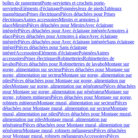
boîtes de rangement
Porte-serviettes et crochets porte-
serviettes
Eléments d'éclairage
Poignées
Jeux de pieds
Tableaux
magnétiques
Prises électriques
Pièces détachées pour Prises
électriques
Autres accessoires
Miroirs et armoires à
glace
Miroirs
Pièces détachées pour Miroirs
Avec éclairage
intégrée
Pièces détachées pour Avec éclairage intégrée
Armoires à
glace
Pièces détachées pour Armoires à glace
Avec éclairage
intégrée
Pièces détachées pour Avec éclairage intégrée
Sans éclairage
intégré
Pièces détachées pour Sans éclairage
intégré
Accessoires
Eléments d'éclairage
Poignées
Autres
accessoires
Prises électriques
Robinetteries
Robinetteries de
lavabo
Pièces détachées pour Robinetteries de lavabo
Montage sur
gorge, alimentation sur secteur
Pièces détachées pour Montage sur
gorge, alimentation sur secteur
Montage sur gorge, alimentation par
piles
Pièces détachées pour Montage sur gorge, alimentation par
piles
Montage sur gorge, alimentation par générateur
Pièces détachées
pour Montage sur gorge, alimentation par générateur
Montage sur
gorge, robinets mitigeurs
Pièces détachées pour Montage sur gorge,
robinets mitigeurs
Montage mural, alimentation sur secteur
Pièces
détachées pour Montage mural, alimentation sur secteur
Montage
mural, alimentation par piles
Pièces détachées pour Montage mural,
alimentation par piles
Montage mural, alimentation par
générateur
Pièces détachées pour Montage mural, alimentation par
générateur
Montage mural, robinets mélangeurs
Pièces détachées
pour Montage mural, robinets mélangeurs
Accessoires
Pièces