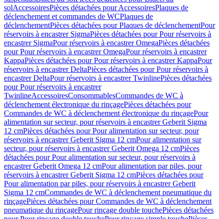
sol
Accessoires
Pièces détachées pour Accessoires
Plaques de
déclenchement et commandes de WC
Plaques de
déclenchement
Pièces détachées pour Plaques de déclenchement
Pour
réservoirs à encastrer Sigma
Pièces détachées pour Pour réservoirs à
encastrer Sigma
Pour réservoirs à encastrer Omega
Pièces détachées
pour Pour réservoirs à encastrer Omega
Pour réservoirs à encastrer
Kappa
Pièces détachées pour Pour réservoirs à encastrer Kappa
Pour
réservoirs à encastrer Delta
Pièces détachées pour Pour réservoirs à
encastrer Delta
Pour réservoirs à encastrer Twinline
Pièces détachées
pour Pour réservoirs à encastrer
Twinline
Accessoires
Consommables
Commandes de WC à
déclenchement électronique du rinçage
Pièces détachées pour
Commandes de WC à déclenchement électronique du rinçage
Pour
alimentation sur secteur, pour réservoirs à encastrer Geberit Sigma
12 cm
Pièces détachées pour Pour alimentation sur secteur, pour
réservoirs à encastrer Geberit Sigma 12 cm
Pour alimentation sur
secteur, pour réservoirs à encastrer Geberit Omega 12 cm
Pièces
détachées pour Pour alimentation sur secteur, pour réservoirs à
encastrer Geberit Omega 12 cm
Pour alimentation par piles, pour
réservoirs à encastrer Geberit Sigma 12 cm
Pièces détachées pour
Pour alimentation par piles, pour réservoirs à encastrer Geberit
Sigma 12 cm
Commandes de WC à déclenchement pneumatique du
rinçage
Pièces détachées pour Commandes de WC à déclenchement
pneumatique du rinçage
Pour rinçage double touche
Pièces détachées
pour Pour rinçage double touche
Pour rinçage simple touche
Pièces