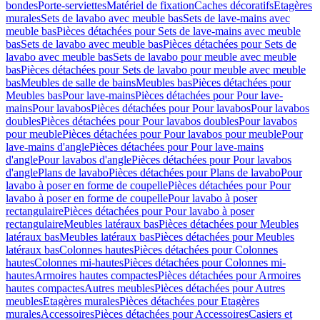
bondes
Porte-serviettes
Matériel de fixation
Caches décoratifs
Etagères
murales
Sets de lavabo avec meuble bas
Sets de lave-mains avec
meuble bas
Pièces détachées pour Sets de lave-mains avec meuble
bas
Sets de lavabo avec meuble bas
Pièces détachées pour Sets de
lavabo avec meuble bas
Sets de lavabo pour meuble avec meuble
bas
Pièces détachées pour Sets de lavabo pour meuble avec meuble
bas
Meubles de salle de bains
Meubles bas
Pièces détachées pour
Meubles bas
Pour lave-mains
Pièces détachées pour Pour lave-
mains
Pour lavabos
Pièces détachées pour Pour lavabos
Pour lavabos
doubles
Pièces détachées pour Pour lavabos doubles
Pour lavabos
pour meuble
Pièces détachées pour Pour lavabos pour meuble
Pour
lave-mains d'angle
Pièces détachées pour Pour lave-mains
d'angle
Pour lavabos d'angle
Pièces détachées pour Pour lavabos
d'angle
Plans de lavabo
Pièces détachées pour Plans de lavabo
Pour
lavabo à poser en forme de coupelle
Pièces détachées pour Pour
lavabo à poser en forme de coupelle
Pour lavabo à poser
rectangulaire
Pièces détachées pour Pour lavabo à poser
rectangulaire
Meubles latéraux bas
Pièces détachées pour Meubles
latéraux bas
Meubles latéraux bas
Pièces détachées pour Meubles
latéraux bas
Colonnes hautes
Pièces détachées pour Colonnes
hautes
Colonnes mi-hautes
Pièces détachées pour Colonnes mi-
hautes
Armoires hautes compactes
Pièces détachées pour Armoires
hautes compactes
Autres meubles
Pièces détachées pour Autres
meubles
Etagères murales
Pièces détachées pour Etagères
murales
Accessoires
Pièces détachées pour Accessoires
Casiers et