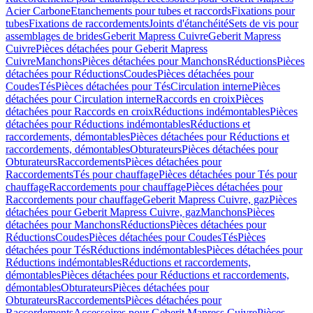
Acier Carbone
Etanchements pour tubes et raccords
Fixations pour
tubes
Fixations de raccordements
Joints d'étanchéité
Sets de vis pour
assemblages de brides
Geberit Mapress Cuivre
Geberit Mapress
Cuivre
Pièces détachées pour Geberit Mapress
Cuivre
Manchons
Pièces détachées pour Manchons
Réductions
Pièces
détachées pour Réductions
Coudes
Pièces détachées pour
Coudes
Tés
Pièces détachées pour Tés
Circulation interne
Pièces
détachées pour Circulation interne
Raccords en croix
Pièces
détachées pour Raccords en croix
Réductions indémontables
Pièces
détachées pour Réductions indémontables
Réductions et
raccordements, démontables
Pièces détachées pour Réductions et
raccordements, démontables
Obturateurs
Pièces détachées pour
Obturateurs
Raccordements
Pièces détachées pour
Raccordements
Tés pour chauffage
Pièces détachées pour Tés pour
chauffage
Raccordements pour chauffage
Pièces détachées pour
Raccordements pour chauffage
Geberit Mapress Cuivre, gaz
Pièces
détachées pour Geberit Mapress Cuivre, gaz
Manchons
Pièces
détachées pour Manchons
Réductions
Pièces détachées pour
Réductions
Coudes
Pièces détachées pour Coudes
Tés
Pièces
détachées pour Tés
Réductions indémontables
Pièces détachées pour
Réductions indémontables
Réductions et raccordements,
démontables
Pièces détachées pour Réductions et raccordements,
démontables
Obturateurs
Pièces détachées pour
Obturateurs
Raccordements
Pièces détachées pour
Raccordements
Accessoires pour Geberit Mapress Cuivre
Pièces