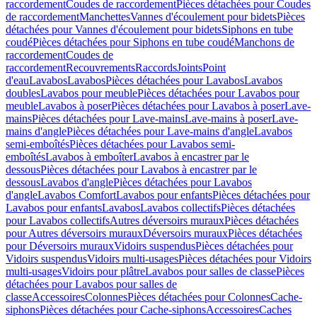
raccordement
Coudes de raccordement
Pièces détachées pour Coudes
de raccordement
Manchettes
Vannes d'écoulement pour bidets
Pièces
détachées pour Vannes d'écoulement pour bidets
Siphons en tube
coudé
Pièces détachées pour Siphons en tube coudé
Manchons de
raccordement
Coudes de
raccordement
Recouvrements
Raccords
Joints
Point
d'eau
Lavabos
Lavabos
Pièces détachées pour Lavabos
Lavabos
doubles
Lavabos pour meuble
Pièces détachées pour Lavabos pour
meuble
Lavabos à poser
Pièces détachées pour Lavabos à poser
Lave-
mains
Pièces détachées pour Lave-mains
Lave-mains à poser
Lave-
mains d'angle
Pièces détachées pour Lave-mains d'angle
Lavabos
semi-emboîtés
Pièces détachées pour Lavabos semi-
emboîtés
Lavabos à emboîter
Lavabos à encastrer par le
dessous
Pièces détachées pour Lavabos à encastrer par le
dessous
Lavabos d'angle
Pièces détachées pour Lavabos
d'angle
Lavabos Comfort
Lavabos pour enfants
Pièces détachées pour
Lavabos pour enfants
Lavabos
Lavabos collectifs
Pièces détachées
pour Lavabos collectifs
Autres déversoirs muraux
Pièces détachées
pour Autres déversoirs muraux
Déversoirs muraux
Pièces détachées
pour Déversoirs muraux
Vidoirs suspendus
Pièces détachées pour
Vidoirs suspendus
Vidoirs multi-usages
Pièces détachées pour Vidoirs
multi-usages
Vidoirs pour plâtre
Lavabos pour salles de classe
Pièces
détachées pour Lavabos pour salles de
classe
Accessoires
Colonnes
Pièces détachées pour Colonnes
Cache-
siphons
Pièces détachées pour Cache-siphons
Accessoires
Caches