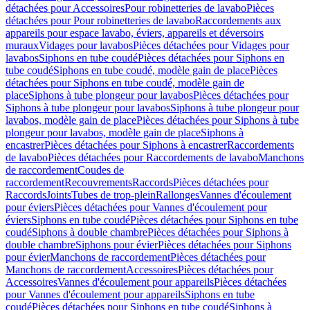
détachées pour Accessoires
Pour robinetteries de lavabo
Pièces
détachées pour Pour robinetteries de lavabo
Raccordements aux
appareils pour espace lavabo, éviers, appareils et déversoirs
muraux
Vidages pour lavabos
Pièces détachées pour Vidages pour
lavabos
Siphons en tube coudé
Pièces détachées pour Siphons en
tube coudé
Siphons en tube coudé, modèle gain de place
Pièces
détachées pour Siphons en tube coudé, modèle gain de
place
Siphons à tube plongeur pour lavabos
Pièces détachées pour
Siphons à tube plongeur pour lavabos
Siphons à tube plongeur pour
lavabos, modèle gain de place
Pièces détachées pour Siphons à tube
plongeur pour lavabos, modèle gain de place
Siphons à
encastrer
Pièces détachées pour Siphons à encastrer
Raccordements
de lavabo
Pièces détachées pour Raccordements de lavabo
Manchons
de raccordement
Coudes de
raccordement
Recouvrements
Raccords
Pièces détachées pour
Raccords
Joints
Tubes de trop-plein
Rallonges
Vannes d'écoulement
pour éviers
Pièces détachées pour Vannes d'écoulement pour
éviers
Siphons en tube coudé
Pièces détachées pour Siphons en tube
coudé
Siphons à double chambre
Pièces détachées pour Siphons à
double chambre
Siphons pour évier
Pièces détachées pour Siphons
pour évier
Manchons de raccordement
Pièces détachées pour
Manchons de raccordement
Accessoires
Pièces détachées pour
Accessoires
Vannes d'écoulement pour appareils
Pièces détachées
pour Vannes d'écoulement pour appareils
Siphons en tube
coudé
Pièces détachées pour Siphons en tube coudé
Siphons à