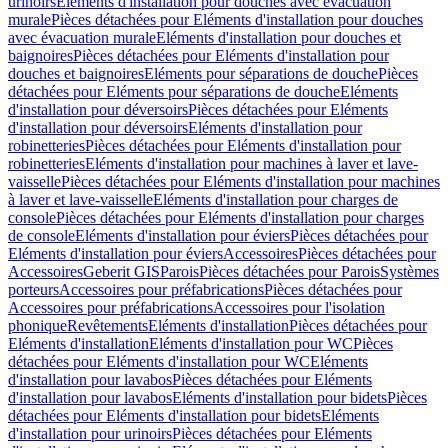
urinoirs
Eléments d'installation pour douches avec évacuation
murale
Pièces détachées pour Eléments d'installation pour douches
avec évacuation murale
Eléments d'installation pour douches et
baignoires
Pièces détachées pour Eléments d'installation pour
douches et baignoires
Eléments pour séparations de douche
Pièces
détachées pour Eléments pour séparations de douche
Eléments
d'installation pour déversoirs
Pièces détachées pour Eléments
d'installation pour déversoirs
Eléments d'installation pour
robinetteries
Pièces détachées pour Eléments d'installation pour
robinetteries
Eléments d'installation pour machines à laver et lave-
vaisselle
Pièces détachées pour Eléments d'installation pour machines
à laver et lave-vaisselle
Eléments d'installation pour charges de
console
Pièces détachées pour Eléments d'installation pour charges
de console
Eléments d'installation pour éviers
Pièces détachées pour
Eléments d'installation pour éviers
Accessoires
Pièces détachées pour
Accessoires
Geberit GIS
Parois
Pièces détachées pour Parois
Systèmes
porteurs
Accessoires pour préfabrications
Pièces détachées pour
Accessoires pour préfabrications
Accessoires pour l'isolation
phonique
Revêtements
Eléments d'installation
Pièces détachées pour
Eléments d'installation
Eléments d'installation pour WC
Pièces
détachées pour Eléments d'installation pour WC
Eléments
d'installation pour lavabos
Pièces détachées pour Eléments
d'installation pour lavabos
Eléments d'installation pour bidets
Pièces
détachées pour Eléments d'installation pour bidets
Eléments
d'installation pour urinoirs
Pièces détachées pour Eléments