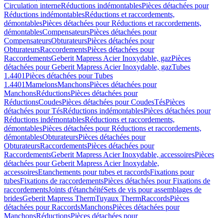
Circulation interne
Réductions indémontables
Pièces détachées pour
Réductions indémontables
Réductions et raccordements,
démontables
Pièces détachées pour Réductions et raccordements,
démontables
Compensateurs
Pièces détachées pour
Compensateurs
Obturateurs
Pièces détachées pour
Obturateurs
Raccordements
Pièces détachées pour
Raccordements
Geberit Mapress Acier Inoxydable, gaz
Pièces
détachées pour Geberit Mapress Acier Inoxydable, gaz
Tubes
1.4401
Pièces détachées pour Tubes
1.4401
Mamelons
Manchons
Pièces détachées pour
Manchons
Réductions
Pièces détachées pour
Réductions
Coudes
Pièces détachées pour Coudes
Tés
Pièces
détachées pour Tés
Réductions indémontables
Pièces détachées pour
Réductions indémontables
Réductions et raccordements,
démontables
Pièces détachées pour Réductions et raccordements,
démontables
Obturateurs
Pièces détachées pour
Obturateurs
Raccordements
Pièces détachées pour
Raccordements
Geberit Mapress Acier Inoxydable, accessoires
Pièces
détachées pour Geberit Mapress Acier Inoxydable,
accessoires
Etanchements pour tubes et raccords
Fixations pour
tubes
Fixations de raccordements
Pièces détachées pour Fixations de
raccordements
Joints d'étanchéité
Sets de vis pour assemblages de
brides
Geberit Mapress Therm
Tuyaux Therm
Raccords
Pièces
détachées pour Raccords
Manchons
Pièces détachées pour
Manchons
Réductions
Pièces détachées pour