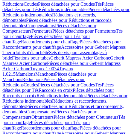
Réductions
Coudes
Pièces détachées pour Coudes
Tés
Pièces
détachées pour Tés
Réductions indémontables
Pièces détachées pour
Réductions indémontables
Réductions et raccords,
démontables
Pièces détachées pour Réductions et raccords,
démontables
Compensateurs
Pièces détachées pour
Compensateurs
Fermetures
Pièces détachées pour Fermetures
Tés
pour chauffage
Pièces détachées pour Tés pour
chauffage
Raccordements pour chauffage
Pièces détachées pour
Raccordements pour chauffage
Accessoires pour Geberit Mapress
Therm
Joints d'étanchéité
Sets de vis pour assemblages à
bride
Fixations pour tubes
Geberit Mapress Acier Carbone
Geberit
Mapress Acier Carbone
Pièces détachées pour Geberit Mapress
Acier Carbone
Tuyaux 1.0034
Tuyaux
1.0215
Mamelons
Manchons
Pièces détachées pour
Manchons
Réductions
Pièces détachées pour
Réductions
Coudes
Pièces détachées pour Coudes
Tés
Pièces
détachées pour Tés
Raccords en croix
Pièces détachées pour
Raccords en croix
Réductions indémontables
Pièces détachées pour
Réductions indémontables
Réductions et raccordements,
démontables
Pièces détachées pour Réductions et raccordements,
démontables
Compensateurs
Pièces détachées pour
Compensateurs
Obturateurs
Pièces détachées pour Obturateurs
Tés
pour chauffage
Pièces détachées pour Tés pour
chauffage
Raccordements pour chauffage
Pièces détachées pour
Raccordements pour chauffage
Accessoires pour Geberit Mapress