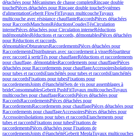
détachées pour Mécanismes de chasse complets
Rinçage double
touche
Pièces détachées pour Rinçage double touche
Systèmes
d'alimentation
Geberit FlowFit
Tuyaux multicouche
Tuyaux
multicouche avec résistance chauffante
Raccords
Pièces détachées
pour Raccords
Manchons
Réductions
Coudes
Tés
Circulation
interne
Pièces détachées pour Circulation interne
Réductions
indémontables
Réductions et raccords, démontables
Pièces détachées
pour Réductions et raccords,
démontables
Obturateurs
Raccordements
Pièces détachées pour
Raccordements
Distributeurs avec raccordement à visser
Répartiteur
avec raccord à sertir
Tés pour chauffage
Réductions et raccordements
pour chauffage, démontables
Raccordements pour chauffage
Pièces
détachées pour Raccordements pour chauffage
Accessoires
Isolations
pour tubes et raccords
Etanchéités pour tubes et raccords
Etanchéités
pour raccords
Fixations pour tubes
Fixations pour
raccordements
Joints d'étanchéité
Sets de vis pour assemblages à
bride
Consommables
Geberit PushFit
Tuyaux multicouches
Tuyaux
multicouches pour chauffage
Raccords
Pièces détachées pour
Raccords
Raccordements
Pièces détachées pour
Raccordements
Raccordements pour chauffage
Pièces détachées pour
Raccordements pour chauffage
Accessoires
Pièces détachées pour
Accessoires
Isolations pour tubes et raccords
Etanchements pour
tubes et raccords
Fixations pour tubes
Fixations de
raccordements
Pièces détachées pour Fixations de
raccordements
Joints d'étanchéité
Geberit Mepla
Tuyaux multicouches