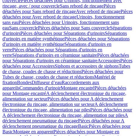
couvercle
Pièces détachées pour Urinoirs, fonctionnement avec
rinçage, avec / pour couvercle
Sans rebord de rinçage
Pièces
détachées pour Sans rebord de rinçage
Avec rebord de rinçage
Pièces
détachées pour Avec rebord de rinçage
Urinoirs, fonctionnement
sans eau
Pièces détachées pour Urinoirs, fonctionnement sans
eau
Sans couvercle
Pièces détachées pour Sans couvercle
Séparations
d'urinoirs
Pièces détachées pour Séparations d'urinoirs
Séparations
d'urinoirs en matière synthétique
Pièces détachées pour Séparations
d'urinoirs en matière synthétique
Séparations d'urinoirs en
verre
Pièces détachées pour Séparations d'urinoirs en
verre
Séparations d'urinoirs en céramique sanitaire
Pièces détachées
pour Séparations d'urinoirs en céramique sanitaire
Accessoires
Pièces
détachées pour Accessoires
Siphons et accessoires de siphons
Tubes
de chasse, coudes de chasse et réductions
Pièces détachées pour
Tubes de chasse, coudes de chasse et réductions
Matériel de
fixation
Bondes
Diffuseur d’eau
Raccordements aux
appareils
Commandes d'urinoir
Montage encastré
Pièces détachées
pour Montage encastré
A déclenchement électronique du rinçage,
alimentation sur secteur
Pièces détachées pour A déclenchement
électronique du rinçage, alimentation sur secteur
A déclenchement
électronique du rinçage, alimentation par piles
Pièces détachées pour
A déclenchement électronique du rinçage, alimentation par piles
A
déclenchement pneumatique du rinçage
Pièces détachées pour A
déclenchement pneumatique du rinçage
Basic
Pièces détachées pour
Basic
Montage en apparent
Pièces détachées pour Montage en