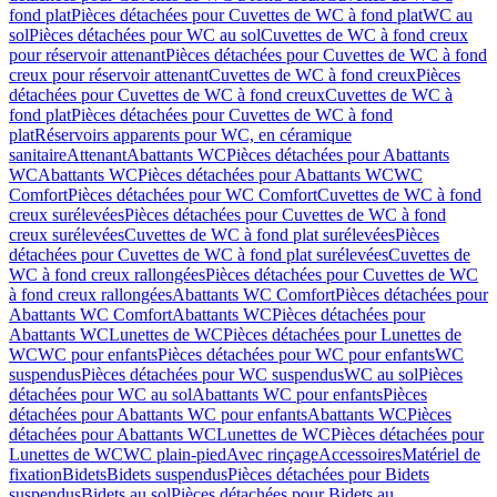
fond plat
Pièces détachées pour Cuvettes de WC à fond plat
WC au
sol
Pièces détachées pour WC au sol
Cuvettes de WC à fond creux
pour réservoir attenant
Pièces détachées pour Cuvettes de WC à fond
creux pour réservoir attenant
Cuvettes de WC à fond creux
Pièces
détachées pour Cuvettes de WC à fond creux
Cuvettes de WC à
fond plat
Pièces détachées pour Cuvettes de WC à fond
plat
Réservoirs apparents pour WC, en céramique
sanitaire
Attenant
Abattants WC
Pièces détachées pour Abattants
WC
Abattants WC
Pièces détachées pour Abattants WC
WC
Comfort
Pièces détachées pour WC Comfort
Cuvettes de WC à fond
creux surélevées
Pièces détachées pour Cuvettes de WC à fond
creux surélevées
Cuvettes de WC à fond plat surélevées
Pièces
détachées pour Cuvettes de WC à fond plat surélevées
Cuvettes de
WC à fond creux rallongées
Pièces détachées pour Cuvettes de WC
à fond creux rallongées
Abattants WC Comfort
Pièces détachées pour
Abattants WC Comfort
Abattants WC
Pièces détachées pour
Abattants WC
Lunettes de WC
Pièces détachées pour Lunettes de
WC
WC pour enfants
Pièces détachées pour WC pour enfants
WC
suspendus
Pièces détachées pour WC suspendus
WC au sol
Pièces
détachées pour WC au sol
Abattants WC pour enfants
Pièces
détachées pour Abattants WC pour enfants
Abattants WC
Pièces
détachées pour Abattants WC
Lunettes de WC
Pièces détachées pour
Lunettes de WC
WC plain-pied
Avec rinçage
Accessoires
Matériel de
fixation
Bidets
Bidets suspendus
Pièces détachées pour Bidets
suspendus
Bidets au sol
Pièces détachées pour Bidets au