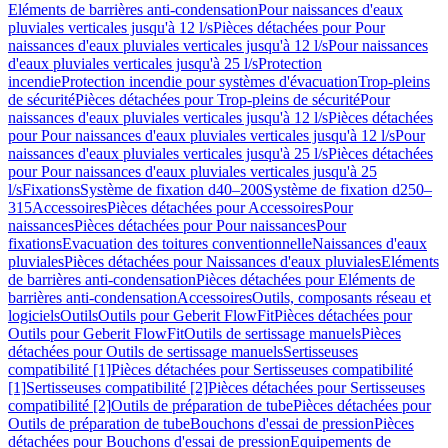
Eléments de barrières anti-condensation
Pour naissances d'eaux
pluviales verticales jusqu'à 12 l/s
Pièces détachées pour Pour
naissances d'eaux pluviales verticales jusqu'à 12 l/s
Pour naissances
d'eaux pluviales verticales jusqu'à 25 l/s
Protection
incendie
Protection incendie pour systèmes d'évacuation
Trop-pleins
de sécurité
Pièces détachées pour Trop-pleins de sécurité
Pour
naissances d'eaux pluviales verticales jusqu'à 12 l/s
Pièces détachées
pour Pour naissances d'eaux pluviales verticales jusqu'à 12 l/s
Pour
naissances d'eaux pluviales verticales jusqu'à 25 l/s
Pièces détachées
pour Pour naissances d'eaux pluviales verticales jusqu'à 25
l/s
Fixations
Système de fixation d40–200
Système de fixation d250–
315
Accessoires
Pièces détachées pour Accessoires
Pour
naissances
Pièces détachées pour Pour naissances
Pour
fixations
Evacuation des toitures conventionnelle
Naissances d'eaux
pluviales
Pièces détachées pour Naissances d'eaux pluviales
Eléments
de barrières anti-condensation
Pièces détachées pour Eléments de
barrières anti-condensation
Accessoires
Outils, composants réseau et
logiciels
Outils
Outils pour Geberit FlowFit
Pièces détachées pour
Outils pour Geberit FlowFit
Outils de sertissage manuels
Pièces
détachées pour Outils de sertissage manuels
Sertisseuses
compatibilité [1]
Pièces détachées pour Sertisseuses compatibilité
[1]
Sertisseuses compatibilité [2]
Pièces détachées pour Sertisseuses
compatibilité [2]
Outils de préparation de tube
Pièces détachées pour
Outils de préparation de tube
Bouchons d'essai de pression
Pièces
détachées pour Bouchons d'essai de pression
Equipements de