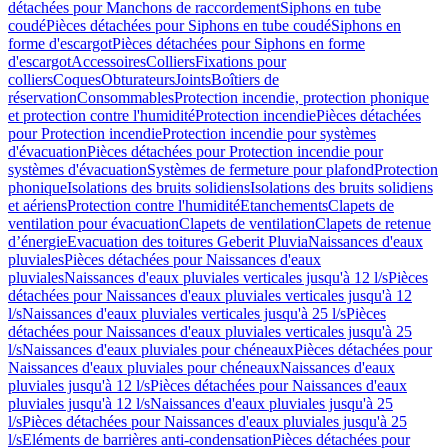
détachées pour Manchons de raccordement
Siphons en tube
coudé
Pièces détachées pour Siphons en tube coudé
Siphons en
forme d'escargot
Pièces détachées pour Siphons en forme
d'escargot
Accessoires
Colliers
Fixations pour
colliers
Coques
Obturateurs
Joints
Boîtiers de
réservation
Consommables
Protection incendie, protection phonique
et protection contre l'humidité
Protection incendie
Pièces détachées
pour Protection incendie
Protection incendie pour systèmes
d'évacuation
Pièces détachées pour Protection incendie pour
systèmes d'évacuation
Systèmes de fermeture pour plafond
Protection
phonique
Isolations des bruits solidiens
Isolations des bruits solidiens
et aériens
Protection contre l'humidité
Etanchements
Clapets de
ventilation pour évacuation
Clapets de ventilation
Clapets de retenue
d’énergie
Evacuation des toitures Geberit Pluvia
Naissances d'eaux
pluviales
Pièces détachées pour Naissances d'eaux
pluviales
Naissances d'eaux pluviales verticales jusqu'à 12 l/s
Pièces
détachées pour Naissances d'eaux pluviales verticales jusqu'à 12
l/s
Naissances d'eaux pluviales verticales jusqu'à 25 l/s
Pièces
détachées pour Naissances d'eaux pluviales verticales jusqu'à 25
l/s
Naissances d'eaux pluviales pour chéneaux
Pièces détachées pour
Naissances d'eaux pluviales pour chéneaux
Naissances d'eaux
pluviales jusqu'à 12 l/s
Pièces détachées pour Naissances d'eaux
pluviales jusqu'à 12 l/s
Naissances d'eaux pluviales jusqu'à 25
l/s
Pièces détachées pour Naissances d'eaux pluviales jusqu'à 25
l/s
Eléments de barrières anti-condensation
Pièces détachées pour