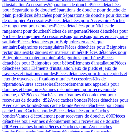
d'installation
Accessoires
Séparations de douche
Pièces détachées
pour Séparations de douche
Séparations de douche pour douche de
plain-pied
Pièces détachées pour Séparations de douche pour douche
de plain-pied
Accessoires
Pièces détachées pour Accessoires
Niches
de rangement pour douches
Pièces détachées pour Niches de
rangement pour douches
Niches de rangement
Pièces détachées pour
Niches de rangement
Accessoires
Baignoires
Baignoires en acrylique
sanitaire
Pièces détachées pour Baignoires en acrylique
sanitaire
Baignoires rectangulaires
Pièces détachées pour Baignoires
rectangulaires
Baignoires en matériau minéral
Pièces détachées pour
Baignoires en matériau minéral
Baignoires pour bébés
Pièces
détachées pour Baignoires pour bébés
Eléments d'installation
Pièces
détachées pour Eléments d'installation
Jeux de pieds et jeux de
traverses et fixations murales
Pièces détachées pour Jeux de pieds et
jeux de traverses et fixations murales
Accessoires
Kits de
réparation
Autres accessoires
Raccordements aux appareils pour
douches et baignoires
Vannes d'écoulement pour receveurs de
douche, d52
Pièces détachées pour Vannes d'écoulement pour
receveurs de douche, d52
Avec caches bondes
Pièces détachées pour
Avec caches bondes
Sans cache bonde
Pièces détachées pour Sans
cache bonde
Caches bondes
Pièces détachées pour Caches
bondes
Vannes d'écoulement pour receveurs de douche, d90
Pièces
détachées pour Vannes d'écoulement pour receveurs de douche,
d90
Avec caches bondes
Pièces détachées pour Avec caches
bondes
Sans cache bonde
Pièces détachées pour Sans cache