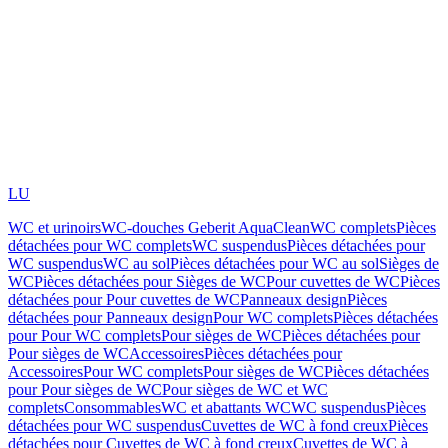
LU
WC et urinoirs
WC-douches Geberit AquaClean
WC complets
Pièces
détachées pour WC complets
WC suspendus
Pièces détachées pour
WC suspendus
WC au sol
Pièces détachées pour WC au sol
Sièges de
WC
Pièces détachées pour Sièges de WC
Pour cuvettes de WC
Pièces
détachées pour Pour cuvettes de WC
Panneaux design
Pièces
détachées pour Panneaux design
Pour WC complets
Pièces détachées
pour Pour WC complets
Pour sièges de WC
Pièces détachées pour
Pour sièges de WC
Accessoires
Pièces détachées pour
Accessoires
Pour WC complets
Pour sièges de WC
Pièces détachées
pour Pour sièges de WC
Pour sièges de WC et WC
complets
Consommables
WC et abattants WC
WC suspendus
Pièces
détachées pour WC suspendus
Cuvettes de WC à fond creux
Pièces
détachées pour Cuvettes de WC à fond creux
Cuvettes de WC à