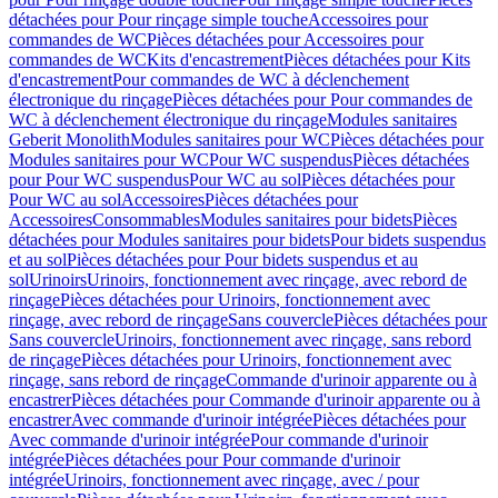
détachées pour Pour rinçage simple touche
Accessoires pour
commandes de WC
Pièces détachées pour Accessoires pour
commandes de WC
Kits d'encastrement
Pièces détachées pour Kits
d'encastrement
Pour commandes de WC à déclenchement
électronique du rinçage
Pièces détachées pour Pour commandes de
WC à déclenchement électronique du rinçage
Modules sanitaires
Geberit Monolith
Modules sanitaires pour WC
Pièces détachées pour
Modules sanitaires pour WC
Pour WC suspendus
Pièces détachées
pour Pour WC suspendus
Pour WC au sol
Pièces détachées pour
Pour WC au sol
Accessoires
Pièces détachées pour
Accessoires
Consommables
Modules sanitaires pour bidets
Pièces
détachées pour Modules sanitaires pour bidets
Pour bidets suspendus
et au sol
Pièces détachées pour Pour bidets suspendus et au
sol
Urinoirs
Urinoirs, fonctionnement avec rinçage, avec rebord de
rinçage
Pièces détachées pour Urinoirs, fonctionnement avec
rinçage, avec rebord de rinçage
Sans couvercle
Pièces détachées pour
Sans couvercle
Urinoirs, fonctionnement avec rinçage, sans rebord
de rinçage
Pièces détachées pour Urinoirs, fonctionnement avec
rinçage, sans rebord de rinçage
Commande d'urinoir apparente ou à
encastrer
Pièces détachées pour Commande d'urinoir apparente ou à
encastrer
Avec commande d'urinoir intégrée
Pièces détachées pour
Avec commande d'urinoir intégrée
Pour commande d'urinoir
intégrée
Pièces détachées pour Pour commande d'urinoir
intégrée
Urinoirs, fonctionnement avec rinçage, avec / pour