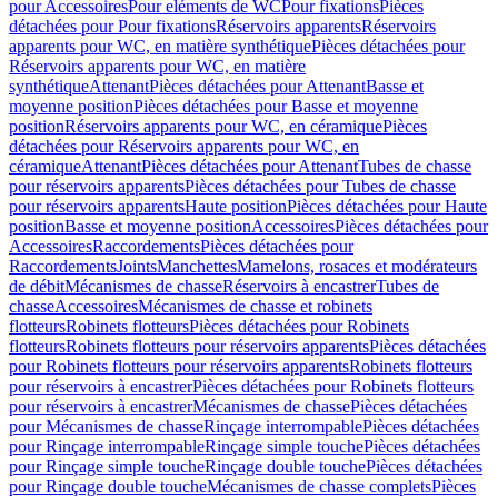
pour Accessoires
Pour eléments de WC
Pour fixations
Pièces
détachées pour Pour fixations
Réservoirs apparents
Réservoirs
apparents pour WC, en matière synthétique
Pièces détachées pour
Réservoirs apparents pour WC, en matière
synthétique
Attenant
Pièces détachées pour Attenant
Basse et
moyenne position
Pièces détachées pour Basse et moyenne
position
Réservoirs apparents pour WC, en céramique
Pièces
détachées pour Réservoirs apparents pour WC, en
céramique
Attenant
Pièces détachées pour Attenant
Tubes de chasse
pour réservoirs apparents
Pièces détachées pour Tubes de chasse
pour réservoirs apparents
Haute position
Pièces détachées pour Haute
position
Basse et moyenne position
Accessoires
Pièces détachées pour
Accessoires
Raccordements
Pièces détachées pour
Raccordements
Joints
Manchettes
Mamelons, rosaces et modérateurs
de débit
Mécanismes de chasse
Réservoirs à encastrer
Tubes de
chasse
Accessoires
Mécanismes de chasse et robinets
flotteurs
Robinets flotteurs
Pièces détachées pour Robinets
flotteurs
Robinets flotteurs pour réservoirs apparents
Pièces détachées
pour Robinets flotteurs pour réservoirs apparents
Robinets flotteurs
pour réservoirs à encastrer
Pièces détachées pour Robinets flotteurs
pour réservoirs à encastrer
Mécanismes de chasse
Pièces détachées
pour Mécanismes de chasse
Rinçage interrompable
Pièces détachées
pour Rinçage interrompable
Rinçage simple touche
Pièces détachées
pour Rinçage simple touche
Rinçage double touche
Pièces détachées
pour Rinçage double touche
Mécanismes de chasse complets
Pièces