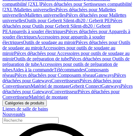
compatibilité [2XL]
Pièces détachées pour Sertisseuses compatibilité
[2XL]
Mallettes universelles
Pièces détachées pour Mallettes
universelles
Mallettes universelles
Pièces détachées pour Mallettes
universelles
Outils pour Geberit Silent-db20 / Geberit PE
Pièces
détachées pour Outils pour Geberit Silent-db20 / Geberit
PE
Appareils à souder électriques
Pièces détachées pour Appareils à
souder électriques
Accessoires pour appareils à souder
électriques
Outils de soudage au miroir
Pièces détachées pour Outils
de soudage au miroir
Accessoires pour outils de soudage au
miroir
Pièces détachées pour Accessoires pour outils de soudage au
miroir
Outils de préparation de tube
Pièces détachées pour Outils de
préparation de tube
Accessoires pour outils de préparation de
tubes
Aides à la commande
Télécommandes
Composants
réseau
Pièces détachées pour Composants réseau
Gateways
Pièces
détachées pour Gateways
Convertisseurs
Pièces détachées pour
Convertisseurs
Matériel de montage
Geberit Connect
Gateways
Pièces
détachées pour Gateways
Convertisseur
Pièces détachées pour
Convertisseur
Matériel de montage
Catégories de produits
Lignes de salle de bains
Nouveautés