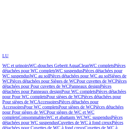
LU
WC et urinoirs
WC-douches Geberit AquaClean
WC complets
Pièces
détachées pour WC complets
WC suspendus
Pièces détachées pour
WC suspendus
WC au sol
Pièces détachées pour WC au sol
Sièges de
WC
Pièces détachées pour Sièges de WC
Pour cuvettes de WC
Pièces
détachées pour Pour cuvettes de WC
Panneaux design
Pièces
détachées pour Panneaux design
Pour WC complets
Pièces détachées
pour Pour WC complets
Pour sièges de WC
Pièces détachées pour
Pour sièges de WC
Accessoires
Pièces détachées pour
Accessoires
Pour WC complets
Pour sièges de WC
Pièces détachées
pour Pour sièges de WC
Pour sièges de WC et WC
complets
Consommables
WC et abattants WC
WC suspendus
Pièces
détachées pour WC suspendus
Cuvettes de WC à fond creux
Pièces
détachées pour Cuvettes de WC à fond creux
Cuvettes de WC à