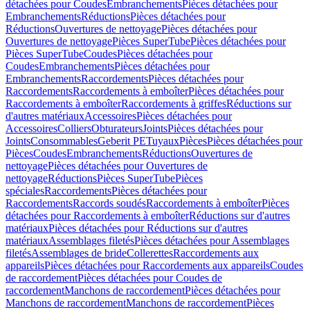
détachées pour Coudes
Embranchements
Pièces détachées pour
Embranchements
Réductions
Pièces détachées pour
Réductions
Ouvertures de nettoyage
Pièces détachées pour
Ouvertures de nettoyage
Pièces SuperTube
Pièces détachées pour
Pièces SuperTube
Coudes
Pièces détachées pour
Coudes
Embranchements
Pièces détachées pour
Embranchements
Raccordements
Pièces détachées pour
Raccordements
Raccordements à emboîter
Pièces détachées pour
Raccordements à emboîter
Raccordements à griffes
Réductions sur
d'autres matériaux
Accessoires
Pièces détachées pour
Accessoires
Colliers
Obturateurs
Joints
Pièces détachées pour
Joints
Consommables
Geberit PE
Tuyaux
Pièces
Pièces détachées pour
Pièces
Coudes
Embranchements
Réductions
Ouvertures de
nettoyage
Pièces détachées pour Ouvertures de
nettoyage
Réductions
Pièces SuperTube
Pièces
spéciales
Raccordements
Pièces détachées pour
Raccordements
Raccords soudés
Raccordements à emboîter
Pièces
détachées pour Raccordements à emboîter
Réductions sur d'autres
matériaux
Pièces détachées pour Réductions sur d'autres
matériaux
Assemblages filetés
Pièces détachées pour Assemblages
filetés
Assemblages de bride
Collerettes
Raccordements aux
appareils
Pièces détachées pour Raccordements aux appareils
Coudes
de raccordement
Pièces détachées pour Coudes de
raccordement
Manchons de raccordement
Pièces détachées pour
Manchons de raccordement
Manchons de raccordement
Pièces