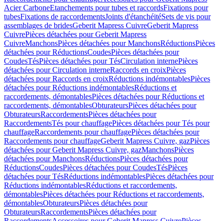
Acier Carbone
Etanchements pour tubes et raccords
Fixations pour
tubes
Fixations de raccordements
Joints d'étanchéité
Sets de vis pour
assemblages de brides
Geberit Mapress Cuivre
Geberit Mapress
Cuivre
Pièces détachées pour Geberit Mapress
Cuivre
Manchons
Pièces détachées pour Manchons
Réductions
Pièces
détachées pour Réductions
Coudes
Pièces détachées pour
Coudes
Tés
Pièces détachées pour Tés
Circulation interne
Pièces
détachées pour Circulation interne
Raccords en croix
Pièces
détachées pour Raccords en croix
Réductions indémontables
Pièces
détachées pour Réductions indémontables
Réductions et
raccordements, démontables
Pièces détachées pour Réductions et
raccordements, démontables
Obturateurs
Pièces détachées pour
Obturateurs
Raccordements
Pièces détachées pour
Raccordements
Tés pour chauffage
Pièces détachées pour Tés pour
chauffage
Raccordements pour chauffage
Pièces détachées pour
Raccordements pour chauffage
Geberit Mapress Cuivre, gaz
Pièces
détachées pour Geberit Mapress Cuivre, gaz
Manchons
Pièces
détachées pour Manchons
Réductions
Pièces détachées pour
Réductions
Coudes
Pièces détachées pour Coudes
Tés
Pièces
détachées pour Tés
Réductions indémontables
Pièces détachées pour
Réductions indémontables
Réductions et raccordements,
démontables
Pièces détachées pour Réductions et raccordements,
démontables
Obturateurs
Pièces détachées pour
Obturateurs
Raccordements
Pièces détachées pour
Raccordements
Accessoires pour Geberit Mapress Cuivre
Pièces