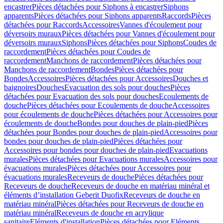
encastrer
Pièces détachées pour Siphons à encastrer
Siphons
apparents
Pièces détachées pour Siphons apparents
Raccords
Pièces
détachées pour Raccords
Accessoires
Vannes d'écoulement pour
déversoirs muraux
Pièces détachées pour Vannes d'écoulement pour
déversoirs muraux
Siphons
Pièces détachées pour Siphons
Coudes de
raccordement
Pièces détachées pour Coudes de
raccordement
Manchons de raccordement
Pièces détachées pour
Manchons de raccordement
Bondes
Pièces détachées pour
Bondes
Accessoires
Pièces détachées pour Accessoires
Douches et
baignoires
Douches
Evacuation des sols pour douches
Pièces
détachées pour Evacuation des sols pour douches
Ecoulements de
douche
Pièces détachées pour Ecoulements de douche
Accessoires
pour écoulements de douche
Pièces détachées pour Accessoires pour
écoulements de douche
Bondes pour douches de plain-pied
Pièces
détachées pour Bondes pour douches de plain-pied
Accessoires pour
bondes pour douches de plain-pied
Pièces détachées pour
Accessoires pour bondes pour douches de plain-pied
Evacuations
murales
Pièces détachées pour Evacuations murales
Accessoires pour
évacuations murales
Pièces détachées pour Accessoires pour
évacuations murales
Receveurs de douche
Pièces détachées pour
Receveurs de douche
Receveurs de douche en matériau minéral et
éléments d’installation Geberit Duofix
Receveurs de douche en
matériau minéral
Pièces détachées pour Receveurs de douche en
matériau minéral
Receveurs de douche en acrylique
sanitaire
Eléments d'installation
Pièces détachées pour Eléments