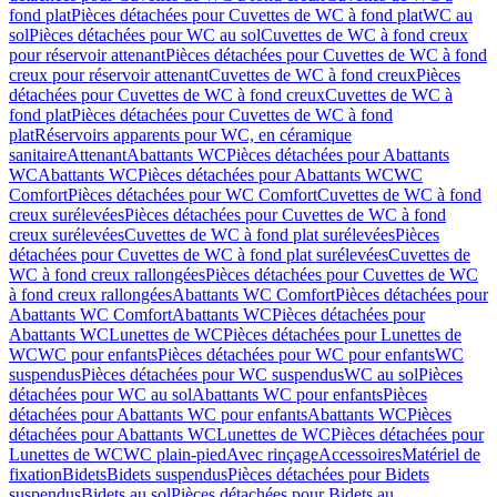
fond plat
Pièces détachées pour Cuvettes de WC à fond plat
WC au
sol
Pièces détachées pour WC au sol
Cuvettes de WC à fond creux
pour réservoir attenant
Pièces détachées pour Cuvettes de WC à fond
creux pour réservoir attenant
Cuvettes de WC à fond creux
Pièces
détachées pour Cuvettes de WC à fond creux
Cuvettes de WC à
fond plat
Pièces détachées pour Cuvettes de WC à fond
plat
Réservoirs apparents pour WC, en céramique
sanitaire
Attenant
Abattants WC
Pièces détachées pour Abattants
WC
Abattants WC
Pièces détachées pour Abattants WC
WC
Comfort
Pièces détachées pour WC Comfort
Cuvettes de WC à fond
creux surélevées
Pièces détachées pour Cuvettes de WC à fond
creux surélevées
Cuvettes de WC à fond plat surélevées
Pièces
détachées pour Cuvettes de WC à fond plat surélevées
Cuvettes de
WC à fond creux rallongées
Pièces détachées pour Cuvettes de WC
à fond creux rallongées
Abattants WC Comfort
Pièces détachées pour
Abattants WC Comfort
Abattants WC
Pièces détachées pour
Abattants WC
Lunettes de WC
Pièces détachées pour Lunettes de
WC
WC pour enfants
Pièces détachées pour WC pour enfants
WC
suspendus
Pièces détachées pour WC suspendus
WC au sol
Pièces
détachées pour WC au sol
Abattants WC pour enfants
Pièces
détachées pour Abattants WC pour enfants
Abattants WC
Pièces
détachées pour Abattants WC
Lunettes de WC
Pièces détachées pour
Lunettes de WC
WC plain-pied
Avec rinçage
Accessoires
Matériel de
fixation
Bidets
Bidets suspendus
Pièces détachées pour Bidets
suspendus
Bidets au sol
Pièces détachées pour Bidets au