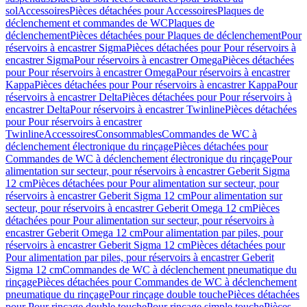
sol
Accessoires
Pièces détachées pour Accessoires
Plaques de
déclenchement et commandes de WC
Plaques de
déclenchement
Pièces détachées pour Plaques de déclenchement
Pour
réservoirs à encastrer Sigma
Pièces détachées pour Pour réservoirs à
encastrer Sigma
Pour réservoirs à encastrer Omega
Pièces détachées
pour Pour réservoirs à encastrer Omega
Pour réservoirs à encastrer
Kappa
Pièces détachées pour Pour réservoirs à encastrer Kappa
Pour
réservoirs à encastrer Delta
Pièces détachées pour Pour réservoirs à
encastrer Delta
Pour réservoirs à encastrer Twinline
Pièces détachées
pour Pour réservoirs à encastrer
Twinline
Accessoires
Consommables
Commandes de WC à
déclenchement électronique du rinçage
Pièces détachées pour
Commandes de WC à déclenchement électronique du rinçage
Pour
alimentation sur secteur, pour réservoirs à encastrer Geberit Sigma
12 cm
Pièces détachées pour Pour alimentation sur secteur, pour
réservoirs à encastrer Geberit Sigma 12 cm
Pour alimentation sur
secteur, pour réservoirs à encastrer Geberit Omega 12 cm
Pièces
détachées pour Pour alimentation sur secteur, pour réservoirs à
encastrer Geberit Omega 12 cm
Pour alimentation par piles, pour
réservoirs à encastrer Geberit Sigma 12 cm
Pièces détachées pour
Pour alimentation par piles, pour réservoirs à encastrer Geberit
Sigma 12 cm
Commandes de WC à déclenchement pneumatique du
rinçage
Pièces détachées pour Commandes de WC à déclenchement
pneumatique du rinçage
Pour rinçage double touche
Pièces détachées
pour Pour rinçage double touche
Pour rinçage simple touche
Pièces