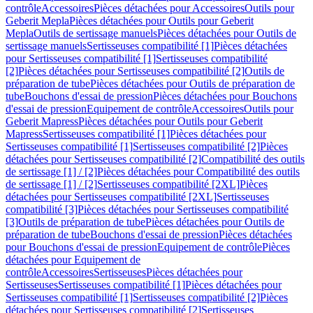
contrôle
Accessoires
Pièces détachées pour Accessoires
Outils pour
Geberit Mepla
Pièces détachées pour Outils pour Geberit
Mepla
Outils de sertissage manuels
Pièces détachées pour Outils de
sertissage manuels
Sertisseuses compatibilité [1]
Pièces détachées
pour Sertisseuses compatibilité [1]
Sertisseuses compatibilité
[2]
Pièces détachées pour Sertisseuses compatibilité [2]
Outils de
préparation de tube
Pièces détachées pour Outils de préparation de
tube
Bouchons d'essai de pression
Pièces détachées pour Bouchons
d'essai de pression
Equipement de contrôle
Accessoires
Outils pour
Geberit Mapress
Pièces détachées pour Outils pour Geberit
Mapress
Sertisseuses compatibilité [1]
Pièces détachées pour
Sertisseuses compatibilité [1]
Sertisseuses compatibilité [2]
Pièces
détachées pour Sertisseuses compatibilité [2]
Compatibilité des outils
de sertissage [1] / [2]
Pièces détachées pour Compatibilité des outils
de sertissage [1] / [2]
Sertisseuses compatibilité [2XL]
Pièces
détachées pour Sertisseuses compatibilité [2XL]
Sertisseuses
compatibilité [3]
Pièces détachées pour Sertisseuses compatibilité
[3]
Outils de préparation de tube
Pièces détachées pour Outils de
préparation de tube
Bouchons d'essai de pression
Pièces détachées
pour Bouchons d'essai de pression
Equipement de contrôle
Pièces
détachées pour Equipement de
contrôle
Accessoires
Sertisseuses
Pièces détachées pour
Sertisseuses
Sertisseuses compatibilité [1]
Pièces détachées pour
Sertisseuses compatibilité [1]
Sertisseuses compatibilité [2]
Pièces
détachées pour Sertisseuses compatibilité [2]
Sertisseuses