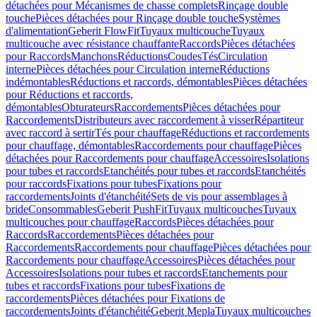
détachées pour Mécanismes de chasse complets
Rinçage double
touche
Pièces détachées pour Rinçage double touche
Systèmes
d'alimentation
Geberit FlowFit
Tuyaux multicouche
Tuyaux
multicouche avec résistance chauffante
Raccords
Pièces détachées
pour Raccords
Manchons
Réductions
Coudes
Tés
Circulation
interne
Pièces détachées pour Circulation interne
Réductions
indémontables
Réductions et raccords, démontables
Pièces détachées
pour Réductions et raccords,
démontables
Obturateurs
Raccordements
Pièces détachées pour
Raccordements
Distributeurs avec raccordement à visser
Répartiteur
avec raccord à sertir
Tés pour chauffage
Réductions et raccordements
pour chauffage, démontables
Raccordements pour chauffage
Pièces
détachées pour Raccordements pour chauffage
Accessoires
Isolations
pour tubes et raccords
Etanchéités pour tubes et raccords
Etanchéités
pour raccords
Fixations pour tubes
Fixations pour
raccordements
Joints d'étanchéité
Sets de vis pour assemblages à
bride
Consommables
Geberit PushFit
Tuyaux multicouches
Tuyaux
multicouches pour chauffage
Raccords
Pièces détachées pour
Raccords
Raccordements
Pièces détachées pour
Raccordements
Raccordements pour chauffage
Pièces détachées pour
Raccordements pour chauffage
Accessoires
Pièces détachées pour
Accessoires
Isolations pour tubes et raccords
Etanchements pour
tubes et raccords
Fixations pour tubes
Fixations de
raccordements
Pièces détachées pour Fixations de
raccordements
Joints d'étanchéité
Geberit Mepla
Tuyaux multicouches