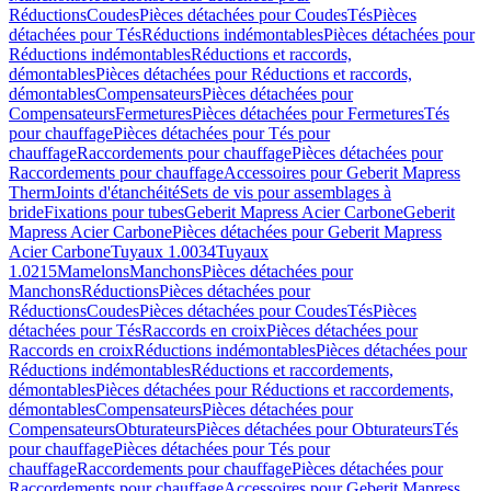
Réductions
Coudes
Pièces détachées pour Coudes
Tés
Pièces
détachées pour Tés
Réductions indémontables
Pièces détachées pour
Réductions indémontables
Réductions et raccords,
démontables
Pièces détachées pour Réductions et raccords,
démontables
Compensateurs
Pièces détachées pour
Compensateurs
Fermetures
Pièces détachées pour Fermetures
Tés
pour chauffage
Pièces détachées pour Tés pour
chauffage
Raccordements pour chauffage
Pièces détachées pour
Raccordements pour chauffage
Accessoires pour Geberit Mapress
Therm
Joints d'étanchéité
Sets de vis pour assemblages à
bride
Fixations pour tubes
Geberit Mapress Acier Carbone
Geberit
Mapress Acier Carbone
Pièces détachées pour Geberit Mapress
Acier Carbone
Tuyaux 1.0034
Tuyaux
1.0215
Mamelons
Manchons
Pièces détachées pour
Manchons
Réductions
Pièces détachées pour
Réductions
Coudes
Pièces détachées pour Coudes
Tés
Pièces
détachées pour Tés
Raccords en croix
Pièces détachées pour
Raccords en croix
Réductions indémontables
Pièces détachées pour
Réductions indémontables
Réductions et raccordements,
démontables
Pièces détachées pour Réductions et raccordements,
démontables
Compensateurs
Pièces détachées pour
Compensateurs
Obturateurs
Pièces détachées pour Obturateurs
Tés
pour chauffage
Pièces détachées pour Tés pour
chauffage
Raccordements pour chauffage
Pièces détachées pour
Raccordements pour chauffage
Accessoires pour Geberit Mapress