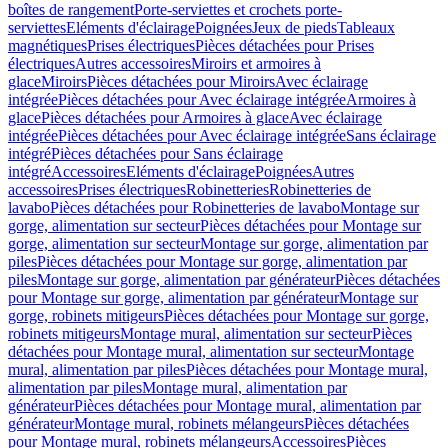
boîtes de rangement
Porte-serviettes et crochets porte-
serviettes
Eléments d'éclairage
Poignées
Jeux de pieds
Tableaux
magnétiques
Prises électriques
Pièces détachées pour Prises
électriques
Autres accessoires
Miroirs et armoires à
glace
Miroirs
Pièces détachées pour Miroirs
Avec éclairage
intégrée
Pièces détachées pour Avec éclairage intégrée
Armoires à
glace
Pièces détachées pour Armoires à glace
Avec éclairage
intégrée
Pièces détachées pour Avec éclairage intégrée
Sans éclairage
intégré
Pièces détachées pour Sans éclairage
intégré
Accessoires
Eléments d'éclairage
Poignées
Autres
accessoires
Prises électriques
Robinetteries
Robinetteries de
lavabo
Pièces détachées pour Robinetteries de lavabo
Montage sur
gorge, alimentation sur secteur
Pièces détachées pour Montage sur
gorge, alimentation sur secteur
Montage sur gorge, alimentation par
piles
Pièces détachées pour Montage sur gorge, alimentation par
piles
Montage sur gorge, alimentation par générateur
Pièces détachées
pour Montage sur gorge, alimentation par générateur
Montage sur
gorge, robinets mitigeurs
Pièces détachées pour Montage sur gorge,
robinets mitigeurs
Montage mural, alimentation sur secteur
Pièces
détachées pour Montage mural, alimentation sur secteur
Montage
mural, alimentation par piles
Pièces détachées pour Montage mural,
alimentation par piles
Montage mural, alimentation par
générateur
Pièces détachées pour Montage mural, alimentation par
générateur
Montage mural, robinets mélangeurs
Pièces détachées
pour Montage mural, robinets mélangeurs
Accessoires
Pièces