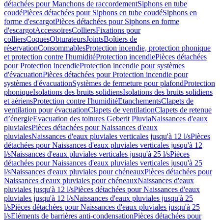
détachées pour Manchons de raccordement
Siphons en tube
coudé
Pièces détachées pour Siphons en tube coudé
Siphons en
forme d'escargot
Pièces détachées pour Siphons en forme
d'escargot
Accessoires
Colliers
Fixations pour
colliers
Coques
Obturateurs
Joints
Boîtiers de
réservation
Consommables
Protection incendie, protection phonique
et protection contre l'humidité
Protection incendie
Pièces détachées
pour Protection incendie
Protection incendie pour systèmes
d'évacuation
Pièces détachées pour Protection incendie pour
systèmes d'évacuation
Systèmes de fermeture pour plafond
Protection
phonique
Isolations des bruits solidiens
Isolations des bruits solidiens
et aériens
Protection contre l'humidité
Etanchements
Clapets de
ventilation pour évacuation
Clapets de ventilation
Clapets de retenue
d’énergie
Evacuation des toitures Geberit Pluvia
Naissances d'eaux
pluviales
Pièces détachées pour Naissances d'eaux
pluviales
Naissances d'eaux pluviales verticales jusqu'à 12 l/s
Pièces
détachées pour Naissances d'eaux pluviales verticales jusqu'à 12
l/s
Naissances d'eaux pluviales verticales jusqu'à 25 l/s
Pièces
détachées pour Naissances d'eaux pluviales verticales jusqu'à 25
l/s
Naissances d'eaux pluviales pour chéneaux
Pièces détachées pour
Naissances d'eaux pluviales pour chéneaux
Naissances d'eaux
pluviales jusqu'à 12 l/s
Pièces détachées pour Naissances d'eaux
pluviales jusqu'à 12 l/s
Naissances d'eaux pluviales jusqu'à 25
l/s
Pièces détachées pour Naissances d'eaux pluviales jusqu'à 25
l/s
Eléments de barrières anti-condensation
Pièces détachées pour