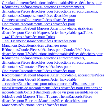
Circulation interne
Réductions indémontables
Pièces détachées pour
Réductions indémontables
Réductions et raccordements,
démontables
Pièces détachées pour Réductions et raccordements,
démontables
Compensateurs
Pièces détachées pour
Compensateurs
Obturateurs
Pièces détachées pour
Obturateurs
Raccordements
Pièces détachées pour
Raccordements
Geberit Mapress Acier Inoxydable, gaz
Pièces
détachées pour Geberit Mapress Acier Inoxydable, gaz
Tubes
1.4401
Pièces détachées pour Tubes
1.4401
Mamelons
Manchons
Pièces détachées pour
Manchons
Réductions
Pièces détachées pour
Réductions
Coudes
Pièces détachées pour Coudes
Tés
Pièces
détachées pour Tés
Réductions indémontables
Pièces détachées pour
Réductions indémontables
Réductions et raccordements,
démontables
Pièces détachées pour Réductions et raccordements,
démontables
Obturateurs
Pièces détachées pour
Obturateurs
Raccordements
Pièces détachées pour
Raccordements
Geberit Mapress Acier Inoxydable, accessoires
Pièces
détachées pour Geberit Mapress Acier Inoxydable,
accessoires
Etanchements pour tubes et raccords
Fixations pour
tubes
Fixations de raccordements
Pièces détachées pour Fixations de
raccordements
Joints d'étanchéité
Sets de vis pour assemblages de
brides
Geberit Mapress Therm
Tuyaux Therm
Raccords
Pièces
détachées pour Raccords
Manchons
Pièces détachées pour
Manchons
Réductions
Pièces détachées pour