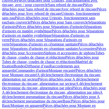
couvercle
Pièces détachées pour Urinoirs, fonctionnement avec
rinçage, avec / pour couvercle
Sans rebord de rinçage
Pièces
détachées pour Sans rebord de rinçage
Avec rebord de rinçage
Pièces
détachées pour Avec rebord de rinçage
Urinoirs, fonctionnement
sans eau
Pièces détachées pour Urinoirs, fonctionnement sans
eau
Sans couvercle
Pièces détachées pour Sans couvercle
Séparations
d'urinoirs
Pièces détachées pour Séparations d'urinoirs
Séparations
d'urinoirs en matière synthétique
Pièces détachées pour Séparations
d'urinoirs en matière synthétique
Séparations d'urinoirs en
verre
Pièces détachées pour Séparations d'urinoirs en
verre
Séparations d'urinoirs en céramique sanitaire
Pièces détachées
pour Séparations d'urinoirs en céramique sanitaire
Accessoires
Pièces
détachées pour Accessoires
Siphons et accessoires de siphons
Tubes
de chasse, coudes de chasse et réductions
Pièces détachées pour
Tubes de chasse, coudes de chasse et réductions
Matériel de
fixation
Bondes
Diffuseur d’eau
Raccordements aux
appareils
Commandes d'urinoir
Montage encastré
Pièces détachées
pour Montage encastré
A déclenchement électronique du rinçage,
alimentation sur secteur
Pièces détachées pour A déclenchement
électronique du rinçage, alimentation sur secteur
A déclenchement
électronique du rinçage, alimentation par piles
Pièces détachées pour
A déclenchement électronique du rinçage, alimentation par piles
A
déclenchement pneumatique du rinçage
Pièces détachées pour A
déclenchement pneumatique du rinçage
Basic
Pièces détachées pour
Basic
Montage en apparent
Pièces détachées pour Montage en