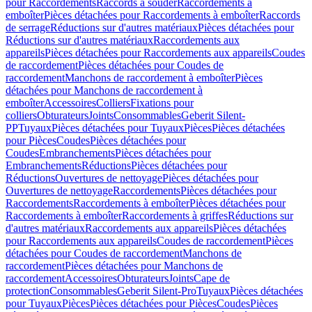
pour Raccordements
Raccords à souder
Raccordements à
emboîter
Pièces détachées pour Raccordements à emboîter
Raccords
de serrage
Réductions sur d'autres matériaux
Pièces détachées pour
Réductions sur d'autres matériaux
Raccordements aux
appareils
Pièces détachées pour Raccordements aux appareils
Coudes
de raccordement
Pièces détachées pour Coudes de
raccordement
Manchons de raccordement à emboîter
Pièces
détachées pour Manchons de raccordement à
emboîter
Accessoires
Colliers
Fixations pour
colliers
Obturateurs
Joints
Consommables
Geberit Silent-
PP
Tuyaux
Pièces détachées pour Tuyaux
Pièces
Pièces détachées
pour Pièces
Coudes
Pièces détachées pour
Coudes
Embranchements
Pièces détachées pour
Embranchements
Réductions
Pièces détachées pour
Réductions
Ouvertures de nettoyage
Pièces détachées pour
Ouvertures de nettoyage
Raccordements
Pièces détachées pour
Raccordements
Raccordements à emboîter
Pièces détachées pour
Raccordements à emboîter
Raccordements à griffes
Réductions sur
d'autres matériaux
Raccordements aux appareils
Pièces détachées
pour Raccordements aux appareils
Coudes de raccordement
Pièces
détachées pour Coudes de raccordement
Manchons de
raccordement
Pièces détachées pour Manchons de
raccordement
Accessoires
Obturateurs
Joints
Cape de
protection
Consommables
Geberit Silent-Pro
Tuyaux
Pièces détachées
pour Tuyaux
Pièces
Pièces détachées pour Pièces
Coudes
Pièces