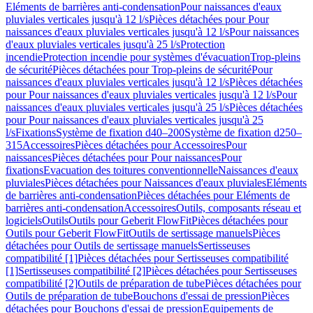
Eléments de barrières anti-condensation
Pour naissances d'eaux
pluviales verticales jusqu'à 12 l/s
Pièces détachées pour Pour
naissances d'eaux pluviales verticales jusqu'à 12 l/s
Pour naissances
d'eaux pluviales verticales jusqu'à 25 l/s
Protection
incendie
Protection incendie pour systèmes d'évacuation
Trop-pleins
de sécurité
Pièces détachées pour Trop-pleins de sécurité
Pour
naissances d'eaux pluviales verticales jusqu'à 12 l/s
Pièces détachées
pour Pour naissances d'eaux pluviales verticales jusqu'à 12 l/s
Pour
naissances d'eaux pluviales verticales jusqu'à 25 l/s
Pièces détachées
pour Pour naissances d'eaux pluviales verticales jusqu'à 25
l/s
Fixations
Système de fixation d40–200
Système de fixation d250–
315
Accessoires
Pièces détachées pour Accessoires
Pour
naissances
Pièces détachées pour Pour naissances
Pour
fixations
Evacuation des toitures conventionnelle
Naissances d'eaux
pluviales
Pièces détachées pour Naissances d'eaux pluviales
Eléments
de barrières anti-condensation
Pièces détachées pour Eléments de
barrières anti-condensation
Accessoires
Outils, composants réseau et
logiciels
Outils
Outils pour Geberit FlowFit
Pièces détachées pour
Outils pour Geberit FlowFit
Outils de sertissage manuels
Pièces
détachées pour Outils de sertissage manuels
Sertisseuses
compatibilité [1]
Pièces détachées pour Sertisseuses compatibilité
[1]
Sertisseuses compatibilité [2]
Pièces détachées pour Sertisseuses
compatibilité [2]
Outils de préparation de tube
Pièces détachées pour
Outils de préparation de tube
Bouchons d'essai de pression
Pièces
détachées pour Bouchons d'essai de pression
Equipements de