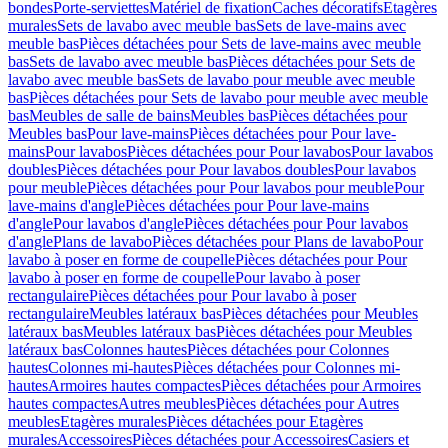
bondes
Porte-serviettes
Matériel de fixation
Caches décoratifs
Etagères
murales
Sets de lavabo avec meuble bas
Sets de lave-mains avec
meuble bas
Pièces détachées pour Sets de lave-mains avec meuble
bas
Sets de lavabo avec meuble bas
Pièces détachées pour Sets de
lavabo avec meuble bas
Sets de lavabo pour meuble avec meuble
bas
Pièces détachées pour Sets de lavabo pour meuble avec meuble
bas
Meubles de salle de bains
Meubles bas
Pièces détachées pour
Meubles bas
Pour lave-mains
Pièces détachées pour Pour lave-
mains
Pour lavabos
Pièces détachées pour Pour lavabos
Pour lavabos
doubles
Pièces détachées pour Pour lavabos doubles
Pour lavabos
pour meuble
Pièces détachées pour Pour lavabos pour meuble
Pour
lave-mains d'angle
Pièces détachées pour Pour lave-mains
d'angle
Pour lavabos d'angle
Pièces détachées pour Pour lavabos
d'angle
Plans de lavabo
Pièces détachées pour Plans de lavabo
Pour
lavabo à poser en forme de coupelle
Pièces détachées pour Pour
lavabo à poser en forme de coupelle
Pour lavabo à poser
rectangulaire
Pièces détachées pour Pour lavabo à poser
rectangulaire
Meubles latéraux bas
Pièces détachées pour Meubles
latéraux bas
Meubles latéraux bas
Pièces détachées pour Meubles
latéraux bas
Colonnes hautes
Pièces détachées pour Colonnes
hautes
Colonnes mi-hautes
Pièces détachées pour Colonnes mi-
hautes
Armoires hautes compactes
Pièces détachées pour Armoires
hautes compactes
Autres meubles
Pièces détachées pour Autres
meubles
Etagères murales
Pièces détachées pour Etagères
murales
Accessoires
Pièces détachées pour Accessoires
Casiers et