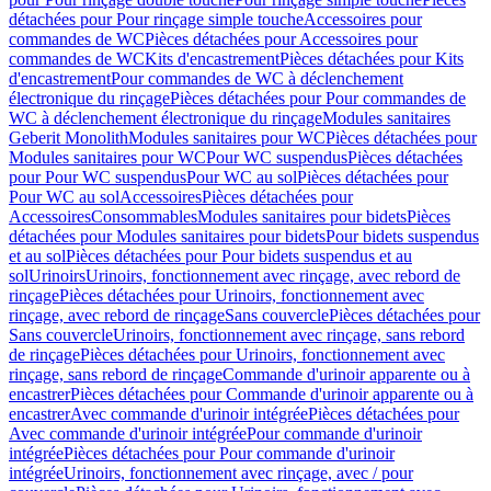
détachées pour Pour rinçage simple touche
Accessoires pour
commandes de WC
Pièces détachées pour Accessoires pour
commandes de WC
Kits d'encastrement
Pièces détachées pour Kits
d'encastrement
Pour commandes de WC à déclenchement
électronique du rinçage
Pièces détachées pour Pour commandes de
WC à déclenchement électronique du rinçage
Modules sanitaires
Geberit Monolith
Modules sanitaires pour WC
Pièces détachées pour
Modules sanitaires pour WC
Pour WC suspendus
Pièces détachées
pour Pour WC suspendus
Pour WC au sol
Pièces détachées pour
Pour WC au sol
Accessoires
Pièces détachées pour
Accessoires
Consommables
Modules sanitaires pour bidets
Pièces
détachées pour Modules sanitaires pour bidets
Pour bidets suspendus
et au sol
Pièces détachées pour Pour bidets suspendus et au
sol
Urinoirs
Urinoirs, fonctionnement avec rinçage, avec rebord de
rinçage
Pièces détachées pour Urinoirs, fonctionnement avec
rinçage, avec rebord de rinçage
Sans couvercle
Pièces détachées pour
Sans couvercle
Urinoirs, fonctionnement avec rinçage, sans rebord
de rinçage
Pièces détachées pour Urinoirs, fonctionnement avec
rinçage, sans rebord de rinçage
Commande d'urinoir apparente ou à
encastrer
Pièces détachées pour Commande d'urinoir apparente ou à
encastrer
Avec commande d'urinoir intégrée
Pièces détachées pour
Avec commande d'urinoir intégrée
Pour commande d'urinoir
intégrée
Pièces détachées pour Pour commande d'urinoir
intégrée
Urinoirs, fonctionnement avec rinçage, avec / pour