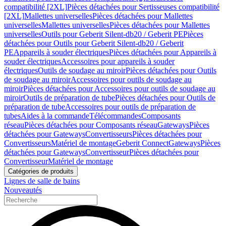
compatibilité [2XL]
Pièces détachées pour Sertisseuses compatibilité
[2XL]
Mallettes universelles
Pièces détachées pour Mallettes
universelles
Mallettes universelles
Pièces détachées pour Mallettes
universelles
Outils pour Geberit Silent-db20 / Geberit PE
Pièces
détachées pour Outils pour Geberit Silent-db20 / Geberit
PE
Appareils à souder électriques
Pièces détachées pour Appareils à
souder électriques
Accessoires pour appareils à souder
électriques
Outils de soudage au miroir
Pièces détachées pour Outils
de soudage au miroir
Accessoires pour outils de soudage au
miroir
Pièces détachées pour Accessoires pour outils de soudage au
miroir
Outils de préparation de tube
Pièces détachées pour Outils de
préparation de tube
Accessoires pour outils de préparation de
tubes
Aides à la commande
Télécommandes
Composants
réseau
Pièces détachées pour Composants réseau
Gateways
Pièces
détachées pour Gateways
Convertisseurs
Pièces détachées pour
Convertisseurs
Matériel de montage
Geberit Connect
Gateways
Pièces
détachées pour Gateways
Convertisseur
Pièces détachées pour
Convertisseur
Matériel de montage
Catégories de produits
Lignes de salle de bains
Nouveautés