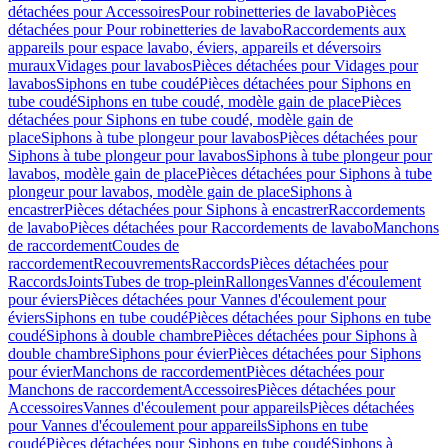
détachées pour Accessoires
Pour robinetteries de lavabo
Pièces
détachées pour Pour robinetteries de lavabo
Raccordements aux
appareils pour espace lavabo, éviers, appareils et déversoirs
muraux
Vidages pour lavabos
Pièces détachées pour Vidages pour
lavabos
Siphons en tube coudé
Pièces détachées pour Siphons en
tube coudé
Siphons en tube coudé, modèle gain de place
Pièces
détachées pour Siphons en tube coudé, modèle gain de
place
Siphons à tube plongeur pour lavabos
Pièces détachées pour
Siphons à tube plongeur pour lavabos
Siphons à tube plongeur pour
lavabos, modèle gain de place
Pièces détachées pour Siphons à tube
plongeur pour lavabos, modèle gain de place
Siphons à
encastrer
Pièces détachées pour Siphons à encastrer
Raccordements
de lavabo
Pièces détachées pour Raccordements de lavabo
Manchons
de raccordement
Coudes de
raccordement
Recouvrements
Raccords
Pièces détachées pour
Raccords
Joints
Tubes de trop-plein
Rallonges
Vannes d'écoulement
pour éviers
Pièces détachées pour Vannes d'écoulement pour
éviers
Siphons en tube coudé
Pièces détachées pour Siphons en tube
coudé
Siphons à double chambre
Pièces détachées pour Siphons à
double chambre
Siphons pour évier
Pièces détachées pour Siphons
pour évier
Manchons de raccordement
Pièces détachées pour
Manchons de raccordement
Accessoires
Pièces détachées pour
Accessoires
Vannes d'écoulement pour appareils
Pièces détachées
pour Vannes d'écoulement pour appareils
Siphons en tube
coudé
Pièces détachées pour Siphons en tube coudé
Siphons à