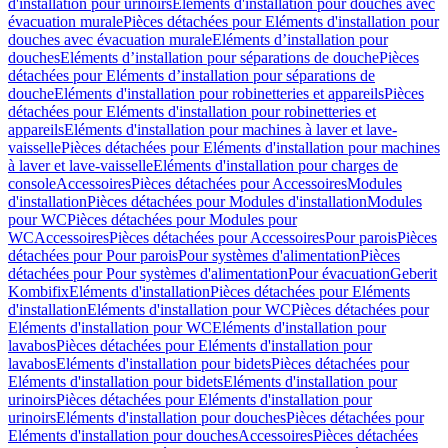
d'installation pour urinoirs
Eléments d'installation pour douches avec
évacuation murale
Pièces détachées pour Eléments d'installation pour
douches avec évacuation murale
Eléments d’installation pour
douches
Eléments d’installation pour séparations de douche
Pièces
détachées pour Eléments d’installation pour séparations de
douche
Eléments d'installation pour robinetteries et appareils
Pièces
détachées pour Eléments d'installation pour robinetteries et
appareils
Eléments d'installation pour machines à laver et lave-
vaisselle
Pièces détachées pour Eléments d'installation pour machines
à laver et lave-vaisselle
Eléments d'installation pour charges de
console
Accessoires
Pièces détachées pour Accessoires
Modules
d'installation
Pièces détachées pour Modules d'installation
Modules
pour WC
Pièces détachées pour Modules pour
WC
Accessoires
Pièces détachées pour Accessoires
Pour parois
Pièces
détachées pour Pour parois
Pour systèmes d'alimentation
Pièces
détachées pour Pour systèmes d'alimentation
Pour évacuation
Geberit
Kombifix
Eléments d'installation
Pièces détachées pour Eléments
d'installation
Eléments d'installation pour WC
Pièces détachées pour
Eléments d'installation pour WC
Eléments d'installation pour
lavabos
Pièces détachées pour Eléments d'installation pour
lavabos
Eléments d'installation pour bidets
Pièces détachées pour
Eléments d'installation pour bidets
Eléments d'installation pour
urinoirs
Pièces détachées pour Eléments d'installation pour
urinoirs
Eléments d'installation pour douches
Pièces détachées pour
Eléments d'installation pour douches
Accessoires
Pièces détachées