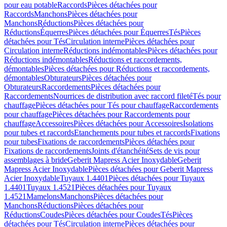
pour eau potable
Raccords
Pièces détachées pour
Raccords
Manchons
Pièces détachées pour
Manchons
Réductions
Pièces détachées pour
Réductions
Équerres
Pièces détachées pour Équerres
Tés
Pièces
détachées pour Tés
Circulation interne
Pièces détachées pour
Circulation interne
Réductions indémontables
Pièces détachées pour
Réductions indémontables
Réductions et raccordements,
démontables
Pièces détachées pour Réductions et raccordements,
démontables
Obturateurs
Pièces détachées pour
Obturateurs
Raccordements
Pièces détachées pour
Raccordements
Nourrices de distribution avec raccord fileté
Tés pour
chauffage
Pièces détachées pour Tés pour chauffage
Raccordements
pour chauffage
Pièces détachées pour Raccordements pour
chauffage
Accessoires
Pièces détachées pour Accessoires
Isolations
pour tubes et raccords
Etanchements pour tubes et raccords
Fixations
pour tubes
Fixations de raccordements
Pièces détachées pour
Fixations de raccordements
Joints d'étanchéité
Sets de vis pour
assemblages à bride
Geberit Mapress Acier Inoxydable
Geberit
Mapress Acier Inoxydable
Pièces détachées pour Geberit Mapress
Acier Inoxydable
Tuyaux 1.4401
Pièces détachées pour Tuyaux
1.4401
Tuyaux 1.4521
Pièces détachées pour Tuyaux
1.4521
Mamelons
Manchons
Pièces détachées pour
Manchons
Réductions
Pièces détachées pour
Réductions
Coudes
Pièces détachées pour Coudes
Tés
Pièces
détachées pour Tés
Circulation interne
Pièces détachées pour