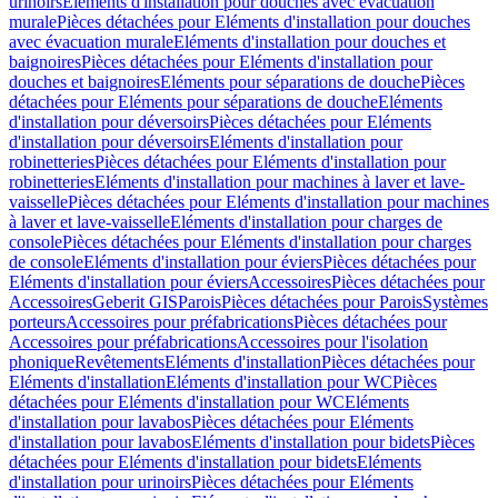
urinoirs
Eléments d'installation pour douches avec évacuation
murale
Pièces détachées pour Eléments d'installation pour douches
avec évacuation murale
Eléments d'installation pour douches et
baignoires
Pièces détachées pour Eléments d'installation pour
douches et baignoires
Eléments pour séparations de douche
Pièces
détachées pour Eléments pour séparations de douche
Eléments
d'installation pour déversoirs
Pièces détachées pour Eléments
d'installation pour déversoirs
Eléments d'installation pour
robinetteries
Pièces détachées pour Eléments d'installation pour
robinetteries
Eléments d'installation pour machines à laver et lave-
vaisselle
Pièces détachées pour Eléments d'installation pour machines
à laver et lave-vaisselle
Eléments d'installation pour charges de
console
Pièces détachées pour Eléments d'installation pour charges
de console
Eléments d'installation pour éviers
Pièces détachées pour
Eléments d'installation pour éviers
Accessoires
Pièces détachées pour
Accessoires
Geberit GIS
Parois
Pièces détachées pour Parois
Systèmes
porteurs
Accessoires pour préfabrications
Pièces détachées pour
Accessoires pour préfabrications
Accessoires pour l'isolation
phonique
Revêtements
Eléments d'installation
Pièces détachées pour
Eléments d'installation
Eléments d'installation pour WC
Pièces
détachées pour Eléments d'installation pour WC
Eléments
d'installation pour lavabos
Pièces détachées pour Eléments
d'installation pour lavabos
Eléments d'installation pour bidets
Pièces
détachées pour Eléments d'installation pour bidets
Eléments
d'installation pour urinoirs
Pièces détachées pour Eléments