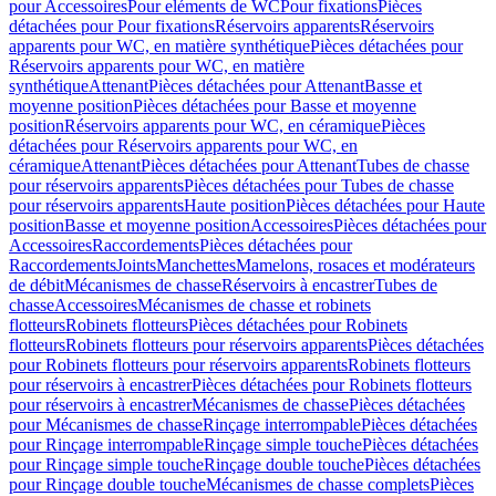
pour Accessoires
Pour eléments de WC
Pour fixations
Pièces
détachées pour Pour fixations
Réservoirs apparents
Réservoirs
apparents pour WC, en matière synthétique
Pièces détachées pour
Réservoirs apparents pour WC, en matière
synthétique
Attenant
Pièces détachées pour Attenant
Basse et
moyenne position
Pièces détachées pour Basse et moyenne
position
Réservoirs apparents pour WC, en céramique
Pièces
détachées pour Réservoirs apparents pour WC, en
céramique
Attenant
Pièces détachées pour Attenant
Tubes de chasse
pour réservoirs apparents
Pièces détachées pour Tubes de chasse
pour réservoirs apparents
Haute position
Pièces détachées pour Haute
position
Basse et moyenne position
Accessoires
Pièces détachées pour
Accessoires
Raccordements
Pièces détachées pour
Raccordements
Joints
Manchettes
Mamelons, rosaces et modérateurs
de débit
Mécanismes de chasse
Réservoirs à encastrer
Tubes de
chasse
Accessoires
Mécanismes de chasse et robinets
flotteurs
Robinets flotteurs
Pièces détachées pour Robinets
flotteurs
Robinets flotteurs pour réservoirs apparents
Pièces détachées
pour Robinets flotteurs pour réservoirs apparents
Robinets flotteurs
pour réservoirs à encastrer
Pièces détachées pour Robinets flotteurs
pour réservoirs à encastrer
Mécanismes de chasse
Pièces détachées
pour Mécanismes de chasse
Rinçage interrompable
Pièces détachées
pour Rinçage interrompable
Rinçage simple touche
Pièces détachées
pour Rinçage simple touche
Rinçage double touche
Pièces détachées
pour Rinçage double touche
Mécanismes de chasse complets
Pièces