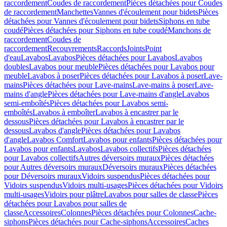
raccordement
Coudes de raccordement
Pièces détachées pour Coudes
de raccordement
Manchettes
Vannes d'écoulement pour bidets
Pièces
détachées pour Vannes d'écoulement pour bidets
Siphons en tube
coudé
Pièces détachées pour Siphons en tube coudé
Manchons de
raccordement
Coudes de
raccordement
Recouvrements
Raccords
Joints
Point
d'eau
Lavabos
Lavabos
Pièces détachées pour Lavabos
Lavabos
doubles
Lavabos pour meuble
Pièces détachées pour Lavabos pour
meuble
Lavabos à poser
Pièces détachées pour Lavabos à poser
Lave-
mains
Pièces détachées pour Lave-mains
Lave-mains à poser
Lave-
mains d'angle
Pièces détachées pour Lave-mains d'angle
Lavabos
semi-emboîtés
Pièces détachées pour Lavabos semi-
emboîtés
Lavabos à emboîter
Lavabos à encastrer par le
dessous
Pièces détachées pour Lavabos à encastrer par le
dessous
Lavabos d'angle
Pièces détachées pour Lavabos
d'angle
Lavabos Comfort
Lavabos pour enfants
Pièces détachées pour
Lavabos pour enfants
Lavabos
Lavabos collectifs
Pièces détachées
pour Lavabos collectifs
Autres déversoirs muraux
Pièces détachées
pour Autres déversoirs muraux
Déversoirs muraux
Pièces détachées
pour Déversoirs muraux
Vidoirs suspendus
Pièces détachées pour
Vidoirs suspendus
Vidoirs multi-usages
Pièces détachées pour Vidoirs
multi-usages
Vidoirs pour plâtre
Lavabos pour salles de classe
Pièces
détachées pour Lavabos pour salles de
classe
Accessoires
Colonnes
Pièces détachées pour Colonnes
Cache-
siphons
Pièces détachées pour Cache-siphons
Accessoires
Caches