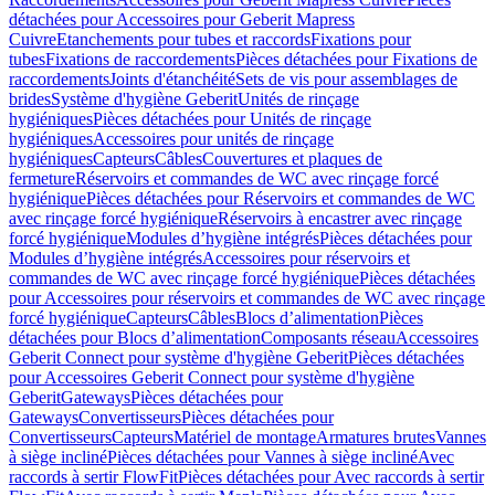
détachées pour Accessoires pour Geberit Mapress
Cuivre
Etanchements pour tubes et raccords
Fixations pour
tubes
Fixations de raccordements
Pièces détachées pour Fixations de
raccordements
Joints d'étanchéité
Sets de vis pour assemblages de
brides
Système d'hygiène Geberit
Unités de rinçage
hygiéniques
Pièces détachées pour Unités de rinçage
hygiéniques
Accessoires pour unités de rinçage
hygiéniques
Capteurs
Câbles
Couvertures et plaques de
fermeture
Réservoirs et commandes de WC avec rinçage forcé
hygiénique
Pièces détachées pour Réservoirs et commandes de WC
avec rinçage forcé hygiénique
Réservoirs à encastrer avec rinçage
forcé hygiénique
Modules d’hygiène intégrés
Pièces détachées pour
Modules d’hygiène intégrés
Accessoires pour réservoirs et
commandes de WC avec rinçage forcé hygiénique
Pièces détachées
pour Accessoires pour réservoirs et commandes de WC avec rinçage
forcé hygiénique
Capteurs
Câbles
Blocs d’alimentation
Pièces
détachées pour Blocs d’alimentation
Composants réseau
Accessoires
Geberit Connect pour système d'hygiène Geberit
Pièces détachées
pour Accessoires Geberit Connect pour système d'hygiène
Geberit
Gateways
Pièces détachées pour
Gateways
Convertisseurs
Pièces détachées pour
Convertisseurs
Capteurs
Matériel de montage
Armatures brutes
Vannes
à siège incliné
Pièces détachées pour Vannes à siège incliné
Avec
raccords à sertir FlowFit
Pièces détachées pour Avec raccords à sertir