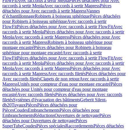
FlowFit
Avec raccords à sertir Mepla
Pièces détachées pour Avec
raccords à sertir Mepla
Avec raccords à sertir Mapress
Pièces
détachées pour Avec raccords à sertir Mapress
Vannes
d’échantillonnage
Robinets à boisseau sphérique
Pièces détachées
pour Robinets à boisseau sphérique
Avec raccords à sertir
FlowFit
Pièces détachées pour Avec raccords à sertir FlowFit
Avec
raccords à sertir Mepla
Pièces détachées pour Avec raccords à sertir
Mepla
Avec raccords à sertir Mapress
Pièces détachées pour Avec
raccords à sertir Mapress
Robinets à boisseau sphérique pour
montage encastré
Pièces détachées pour Robinets à boisseau
sphérique pour montage encastré
Avec raccords à sertir
FlowFit
Pièces détachées pour Avec raccords à sertir FlowFit
Avec
raccords à sertir Mepla
Pièces détachées pour Avec raccords à sertir
Mepla
Avec raccords à sertir Mapress
Pièces détachées pour Avec
raccords à sertir Mapress
Avec raccords filetés
Pièces détachées pour
Avec raccords filetés
Clapets de non retour
Avec raccords à sertir
Mapress
Unités pour compteur d'eau pour montage encastré
Pièces
détachées pour Unités pour compteur d'eau pour montage
encastré
Avec raccords filetés
Pièces détachées pour Avec raccords
filetés
Systèmes d'évacuation des bâtiments
Geberit Silent-
db20
Tuyaux
Pièces
Pièces détachées pour
Pièces
Coudes
Embranchements
Pièces détachées pour
Embranchements
Réductions
Ouvertures de nettoyage
Pièces
détachées pour Ouvertures de nettoyage
Pièces
SuperTube
Coudes
Pièces spéciales
Raccordements
Pièces détachées