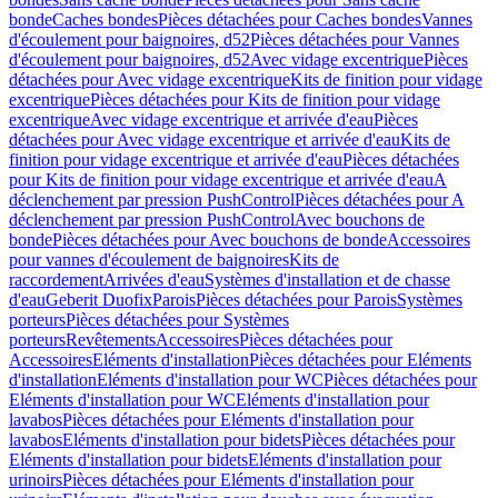
bonde
Caches bondes
Pièces détachées pour Caches bondes
Vannes
d'écoulement pour baignoires, d52
Pièces détachées pour Vannes
d'écoulement pour baignoires, d52
Avec vidage excentrique
Pièces
détachées pour Avec vidage excentrique
Kits de finition pour vidage
excentrique
Pièces détachées pour Kits de finition pour vidage
excentrique
Avec vidage excentrique et arrivée d'eau
Pièces
détachées pour Avec vidage excentrique et arrivée d'eau
Kits de
finition pour vidage excentrique et arrivée d'eau
Pièces détachées
pour Kits de finition pour vidage excentrique et arrivée d'eau
A
déclenchement par pression PushControl
Pièces détachées pour A
déclenchement par pression PushControl
Avec bouchons de
bonde
Pièces détachées pour Avec bouchons de bonde
Accessoires
pour vannes d'écoulement de baignoires
Kits de
raccordement
Arrivées d'eau
Systèmes d'installation et de chasse
d'eau
Geberit Duofix
Parois
Pièces détachées pour Parois
Systèmes
porteurs
Pièces détachées pour Systèmes
porteurs
Revêtements
Accessoires
Pièces détachées pour
Accessoires
Eléments d'installation
Pièces détachées pour Eléments
d'installation
Eléments d'installation pour WC
Pièces détachées pour
Eléments d'installation pour WC
Eléments d'installation pour
lavabos
Pièces détachées pour Eléments d'installation pour
lavabos
Eléments d'installation pour bidets
Pièces détachées pour
Eléments d'installation pour bidets
Eléments d'installation pour
urinoirs
Pièces détachées pour Eléments d'installation pour