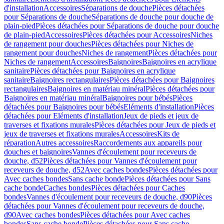
d'installation
Accessoires
Séparations de douche
Pièces détachées
pour Séparations de douche
Séparations de douche pour douche de
plain-pied
Pièces détachées pour Séparations de douche pour douche
de plain-pied
Accessoires
Pièces détachées pour Accessoires
Niches
de rangement pour douches
Pièces détachées pour Niches de
rangement pour douches
Niches de rangement
Pièces détachées pour
Niches de rangement
Accessoires
Baignoires
Baignoires en acrylique
sanitaire
Pièces détachées pour Baignoires en acrylique
sanitaire
Baignoires rectangulaires
Pièces détachées pour Baignoires
rectangulaires
Baignoires en matériau minéral
Pièces détachées pour
Baignoires en matériau minéral
Baignoires pour bébés
Pièces
détachées pour Baignoires pour bébés
Eléments d'installation
Pièces
détachées pour Eléments d'installation
Jeux de pieds et jeux de
traverses et fixations murales
Pièces détachées pour Jeux de pieds et
jeux de traverses et fixations murales
Accessoires
Kits de
réparation
Autres accessoires
Raccordements aux appareils pour
douches et baignoires
Vannes d'écoulement pour receveurs de
douche, d52
Pièces détachées pour Vannes d'écoulement pour
receveurs de douche, d52
Avec caches bondes
Pièces détachées pour
Avec caches bondes
Sans cache bonde
Pièces détachées pour Sans
cache bonde
Caches bondes
Pièces détachées pour Caches
bondes
Vannes d'écoulement pour receveurs de douche, d90
Pièces
détachées pour Vannes d'écoulement pour receveurs de douche,
d90
Avec caches bondes
Pièces détachées pour Avec caches
bondes
Sans cache bonde
Pièces détachées pour Sans cache