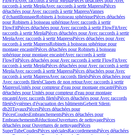
FlowFit
Avec raccords à sertir Mepla
Pièces détachées pour Avec
raccords à sertir Mepla
Avec raccords à sertir Mapress
Pièces
détachées pour Avec raccords à sertir Mapress
Vannes
d’échantillonnage
Robinets à boisseau sphérique
Pièces détachées
pour Robinets à boisseau sphérique
Avec raccords à sertir
FlowFit
Pièces détachées pour Avec raccords à sertir FlowFit
Avec
raccords à sertir Mepla
Pièces détachées pour Avec raccords à sertir
Mepla
Avec raccords à sertir Mapress
Pièces détachées pour Avec
raccords à sertir Mapress
Robinets à boisseau sphérique pour
montage encastré
Pièces détachées pour Robinets à boisseau
sphérique pour montage encastré
Avec raccords à sertir
FlowFit
Pièces détachées pour Avec raccords à sertir FlowFit
Avec
raccords à sertir Mepla
Pièces détachées pour Avec raccords à sertir
Mepla
Avec raccords à sertir Mapress
Pièces détachées pour Avec
raccords à sertir Mapress
Avec raccords filetés
Pièces détachées pour
Avec raccords filetés
Clapets de non retour
Avec raccords à sertir
Mapress
Unités pour compteur d'eau pour montage encastré
Pièces
détachées pour Unités pour compteur d'eau pour montage
encastré
Avec raccords filetés
Pièces détachées pour Avec raccords
filetés
Systèmes d'évacuation des bâtiments
Geberit Silent-
db20
Tuyaux
Pièces
Pièces détachées pour
Pièces
Coudes
Embranchements
Pièces détachées pour
Embranchements
Réductions
Ouvertures de nettoyage
Pièces
détachées pour Ouvertures de nettoyage
Pièces
SuperTube
Coudes
Pièces spéciales
Raccordements
Pièces détachées