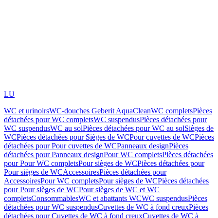
LU
WC et urinoirs
WC-douches Geberit AquaClean
WC complets
Pièces
détachées pour WC complets
WC suspendus
Pièces détachées pour
WC suspendus
WC au sol
Pièces détachées pour WC au sol
Sièges de
WC
Pièces détachées pour Sièges de WC
Pour cuvettes de WC
Pièces
détachées pour Pour cuvettes de WC
Panneaux design
Pièces
détachées pour Panneaux design
Pour WC complets
Pièces détachées
pour Pour WC complets
Pour sièges de WC
Pièces détachées pour
Pour sièges de WC
Accessoires
Pièces détachées pour
Accessoires
Pour WC complets
Pour sièges de WC
Pièces détachées
pour Pour sièges de WC
Pour sièges de WC et WC
complets
Consommables
WC et abattants WC
WC suspendus
Pièces
détachées pour WC suspendus
Cuvettes de WC à fond creux
Pièces
détachées pour Cuvettes de WC à fond creux
Cuvettes de WC à