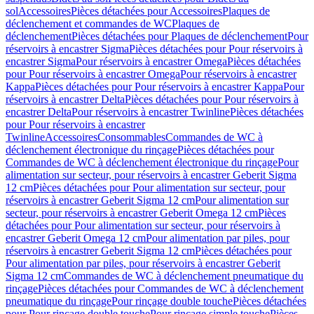
sol
Accessoires
Pièces détachées pour Accessoires
Plaques de
déclenchement et commandes de WC
Plaques de
déclenchement
Pièces détachées pour Plaques de déclenchement
Pour
réservoirs à encastrer Sigma
Pièces détachées pour Pour réservoirs à
encastrer Sigma
Pour réservoirs à encastrer Omega
Pièces détachées
pour Pour réservoirs à encastrer Omega
Pour réservoirs à encastrer
Kappa
Pièces détachées pour Pour réservoirs à encastrer Kappa
Pour
réservoirs à encastrer Delta
Pièces détachées pour Pour réservoirs à
encastrer Delta
Pour réservoirs à encastrer Twinline
Pièces détachées
pour Pour réservoirs à encastrer
Twinline
Accessoires
Consommables
Commandes de WC à
déclenchement électronique du rinçage
Pièces détachées pour
Commandes de WC à déclenchement électronique du rinçage
Pour
alimentation sur secteur, pour réservoirs à encastrer Geberit Sigma
12 cm
Pièces détachées pour Pour alimentation sur secteur, pour
réservoirs à encastrer Geberit Sigma 12 cm
Pour alimentation sur
secteur, pour réservoirs à encastrer Geberit Omega 12 cm
Pièces
détachées pour Pour alimentation sur secteur, pour réservoirs à
encastrer Geberit Omega 12 cm
Pour alimentation par piles, pour
réservoirs à encastrer Geberit Sigma 12 cm
Pièces détachées pour
Pour alimentation par piles, pour réservoirs à encastrer Geberit
Sigma 12 cm
Commandes de WC à déclenchement pneumatique du
rinçage
Pièces détachées pour Commandes de WC à déclenchement
pneumatique du rinçage
Pour rinçage double touche
Pièces détachées
pour Pour rinçage double touche
Pour rinçage simple touche
Pièces