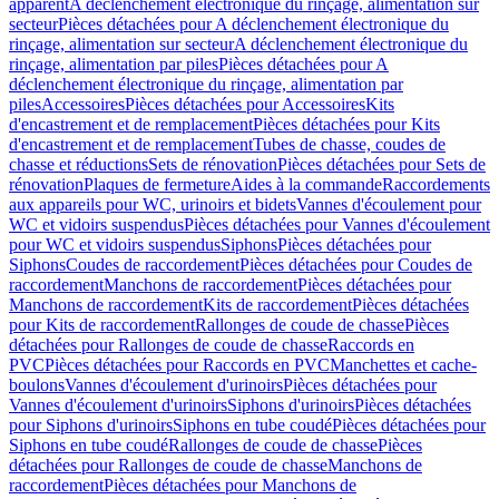
apparent
A déclenchement électronique du rinçage, alimentation sur
secteur
Pièces détachées pour A déclenchement électronique du
rinçage, alimentation sur secteur
A déclenchement électronique du
rinçage, alimentation par piles
Pièces détachées pour A
déclenchement électronique du rinçage, alimentation par
piles
Accessoires
Pièces détachées pour Accessoires
Kits
d'encastrement et de remplacement
Pièces détachées pour Kits
d'encastrement et de remplacement
Tubes de chasse, coudes de
chasse et réductions
Sets de rénovation
Pièces détachées pour Sets de
rénovation
Plaques de fermeture
Aides à la commande
Raccordements
aux appareils pour WC, urinoirs et bidets
Vannes d'écoulement pour
WC et vidoirs suspendus
Pièces détachées pour Vannes d'écoulement
pour WC et vidoirs suspendus
Siphons
Pièces détachées pour
Siphons
Coudes de raccordement
Pièces détachées pour Coudes de
raccordement
Manchons de raccordement
Pièces détachées pour
Manchons de raccordement
Kits de raccordement
Pièces détachées
pour Kits de raccordement
Rallonges de coude de chasse
Pièces
détachées pour Rallonges de coude de chasse
Raccords en
PVC
Pièces détachées pour Raccords en PVC
Manchettes et cache-
boulons
Vannes d'écoulement d'urinoirs
Pièces détachées pour
Vannes d'écoulement d'urinoirs
Siphons d'urinoirs
Pièces détachées
pour Siphons d'urinoirs
Siphons en tube coudé
Pièces détachées pour
Siphons en tube coudé
Rallonges de coude de chasse
Pièces
détachées pour Rallonges de coude de chasse
Manchons de
raccordement
Pièces détachées pour Manchons de