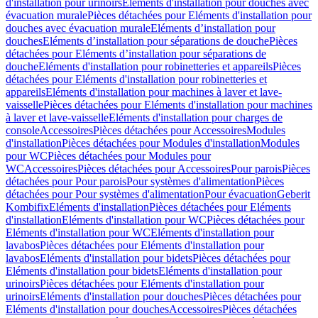
d'installation pour urinoirs
Eléments d'installation pour douches avec
évacuation murale
Pièces détachées pour Eléments d'installation pour
douches avec évacuation murale
Eléments d’installation pour
douches
Eléments d’installation pour séparations de douche
Pièces
détachées pour Eléments d’installation pour séparations de
douche
Eléments d'installation pour robinetteries et appareils
Pièces
détachées pour Eléments d'installation pour robinetteries et
appareils
Eléments d'installation pour machines à laver et lave-
vaisselle
Pièces détachées pour Eléments d'installation pour machines
à laver et lave-vaisselle
Eléments d'installation pour charges de
console
Accessoires
Pièces détachées pour Accessoires
Modules
d'installation
Pièces détachées pour Modules d'installation
Modules
pour WC
Pièces détachées pour Modules pour
WC
Accessoires
Pièces détachées pour Accessoires
Pour parois
Pièces
détachées pour Pour parois
Pour systèmes d'alimentation
Pièces
détachées pour Pour systèmes d'alimentation
Pour évacuation
Geberit
Kombifix
Eléments d'installation
Pièces détachées pour Eléments
d'installation
Eléments d'installation pour WC
Pièces détachées pour
Eléments d'installation pour WC
Eléments d'installation pour
lavabos
Pièces détachées pour Eléments d'installation pour
lavabos
Eléments d'installation pour bidets
Pièces détachées pour
Eléments d'installation pour bidets
Eléments d'installation pour
urinoirs
Pièces détachées pour Eléments d'installation pour
urinoirs
Eléments d'installation pour douches
Pièces détachées pour
Eléments d'installation pour douches
Accessoires
Pièces détachées