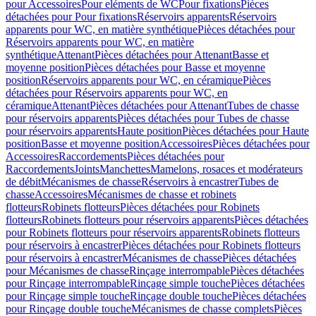
pour Accessoires
Pour eléments de WC
Pour fixations
Pièces
détachées pour Pour fixations
Réservoirs apparents
Réservoirs
apparents pour WC, en matière synthétique
Pièces détachées pour
Réservoirs apparents pour WC, en matière
synthétique
Attenant
Pièces détachées pour Attenant
Basse et
moyenne position
Pièces détachées pour Basse et moyenne
position
Réservoirs apparents pour WC, en céramique
Pièces
détachées pour Réservoirs apparents pour WC, en
céramique
Attenant
Pièces détachées pour Attenant
Tubes de chasse
pour réservoirs apparents
Pièces détachées pour Tubes de chasse
pour réservoirs apparents
Haute position
Pièces détachées pour Haute
position
Basse et moyenne position
Accessoires
Pièces détachées pour
Accessoires
Raccordements
Pièces détachées pour
Raccordements
Joints
Manchettes
Mamelons, rosaces et modérateurs
de débit
Mécanismes de chasse
Réservoirs à encastrer
Tubes de
chasse
Accessoires
Mécanismes de chasse et robinets
flotteurs
Robinets flotteurs
Pièces détachées pour Robinets
flotteurs
Robinets flotteurs pour réservoirs apparents
Pièces détachées
pour Robinets flotteurs pour réservoirs apparents
Robinets flotteurs
pour réservoirs à encastrer
Pièces détachées pour Robinets flotteurs
pour réservoirs à encastrer
Mécanismes de chasse
Pièces détachées
pour Mécanismes de chasse
Rinçage interrompable
Pièces détachées
pour Rinçage interrompable
Rinçage simple touche
Pièces détachées
pour Rinçage simple touche
Rinçage double touche
Pièces détachées
pour Rinçage double touche
Mécanismes de chasse complets
Pièces