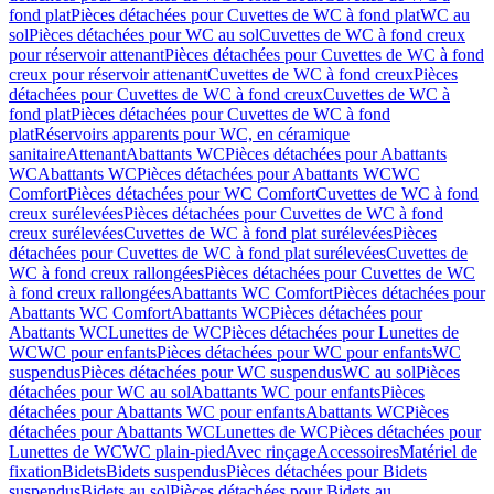
fond plat
Pièces détachées pour Cuvettes de WC à fond plat
WC au
sol
Pièces détachées pour WC au sol
Cuvettes de WC à fond creux
pour réservoir attenant
Pièces détachées pour Cuvettes de WC à fond
creux pour réservoir attenant
Cuvettes de WC à fond creux
Pièces
détachées pour Cuvettes de WC à fond creux
Cuvettes de WC à
fond plat
Pièces détachées pour Cuvettes de WC à fond
plat
Réservoirs apparents pour WC, en céramique
sanitaire
Attenant
Abattants WC
Pièces détachées pour Abattants
WC
Abattants WC
Pièces détachées pour Abattants WC
WC
Comfort
Pièces détachées pour WC Comfort
Cuvettes de WC à fond
creux surélevées
Pièces détachées pour Cuvettes de WC à fond
creux surélevées
Cuvettes de WC à fond plat surélevées
Pièces
détachées pour Cuvettes de WC à fond plat surélevées
Cuvettes de
WC à fond creux rallongées
Pièces détachées pour Cuvettes de WC
à fond creux rallongées
Abattants WC Comfort
Pièces détachées pour
Abattants WC Comfort
Abattants WC
Pièces détachées pour
Abattants WC
Lunettes de WC
Pièces détachées pour Lunettes de
WC
WC pour enfants
Pièces détachées pour WC pour enfants
WC
suspendus
Pièces détachées pour WC suspendus
WC au sol
Pièces
détachées pour WC au sol
Abattants WC pour enfants
Pièces
détachées pour Abattants WC pour enfants
Abattants WC
Pièces
détachées pour Abattants WC
Lunettes de WC
Pièces détachées pour
Lunettes de WC
WC plain-pied
Avec rinçage
Accessoires
Matériel de
fixation
Bidets
Bidets suspendus
Pièces détachées pour Bidets
suspendus
Bidets au sol
Pièces détachées pour Bidets au