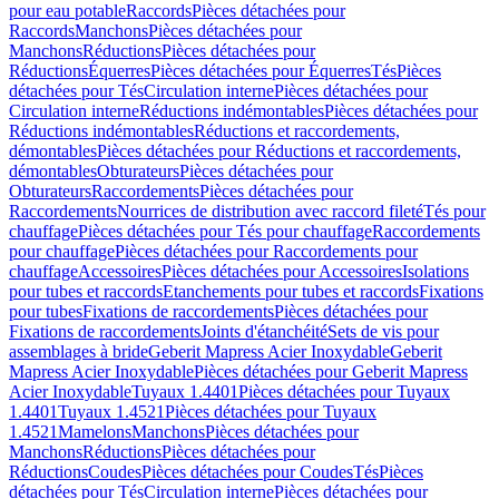
pour eau potable
Raccords
Pièces détachées pour
Raccords
Manchons
Pièces détachées pour
Manchons
Réductions
Pièces détachées pour
Réductions
Équerres
Pièces détachées pour Équerres
Tés
Pièces
détachées pour Tés
Circulation interne
Pièces détachées pour
Circulation interne
Réductions indémontables
Pièces détachées pour
Réductions indémontables
Réductions et raccordements,
démontables
Pièces détachées pour Réductions et raccordements,
démontables
Obturateurs
Pièces détachées pour
Obturateurs
Raccordements
Pièces détachées pour
Raccordements
Nourrices de distribution avec raccord fileté
Tés pour
chauffage
Pièces détachées pour Tés pour chauffage
Raccordements
pour chauffage
Pièces détachées pour Raccordements pour
chauffage
Accessoires
Pièces détachées pour Accessoires
Isolations
pour tubes et raccords
Etanchements pour tubes et raccords
Fixations
pour tubes
Fixations de raccordements
Pièces détachées pour
Fixations de raccordements
Joints d'étanchéité
Sets de vis pour
assemblages à bride
Geberit Mapress Acier Inoxydable
Geberit
Mapress Acier Inoxydable
Pièces détachées pour Geberit Mapress
Acier Inoxydable
Tuyaux 1.4401
Pièces détachées pour Tuyaux
1.4401
Tuyaux 1.4521
Pièces détachées pour Tuyaux
1.4521
Mamelons
Manchons
Pièces détachées pour
Manchons
Réductions
Pièces détachées pour
Réductions
Coudes
Pièces détachées pour Coudes
Tés
Pièces
détachées pour Tés
Circulation interne
Pièces détachées pour