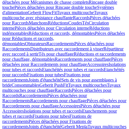
détachées pour Mécanismes de chasse complets
Rinçage double
touche
Pièces détachées pour Rinçage double touche
Systèmes
d'alimentation
Geberit FlowFit
Tuyaux multicouche
Tuyaux
multicouche avec résistance chauffante
Raccords
Pièces détachées
pour Raccords
Manchons
Réductions
Coudes
Tés
Circulation
interne
Pièces détachées pour Circulation interne
Réductions
indémontables
Réductions et raccords, démontables
Pièces détachées
pour Réductions et raccords,
démontables
Obturateurs
Raccordements
Pièces détachées pour
Raccordements
Distributeurs avec raccordement à visser
Répartiteur
avec raccord à sertir
Tés pour chauffage
Réductions et raccordements
pour chauffage, démontables
Raccordements pour chauffage
Pièces
détachées pour Raccordements pour chauffage
Accessoires
Isolations
pour tubes et raccords
Etanchéités pour tubes et raccords
Etanchéités
pour raccords
Fixations pour tubes
Fixations pour
raccordements
Joints d'étanchéité
Sets de vis pour assemblages à
bride
Consommables
Geberit PushFit
Tuyaux multicouches
Tuyaux
multicouches pour chauffage
Raccords
Pièces détachées pour
Raccords
Raccordements
Pièces détachées pour
Raccordements
Raccordements pour chauffage
Pièces détachées pour
Raccordements pour chauffage
Accessoires
Pièces détachées pour
Accessoires
Isolations pour tubes et raccords
Etanchements pour
tubes et raccords
Fixations pour tubes
Fixations de
raccordements
Pièces détachées pour Fixations de
raccordements
Joints d'étanchéité
Geberit Mepla
Tuyaux multicouches