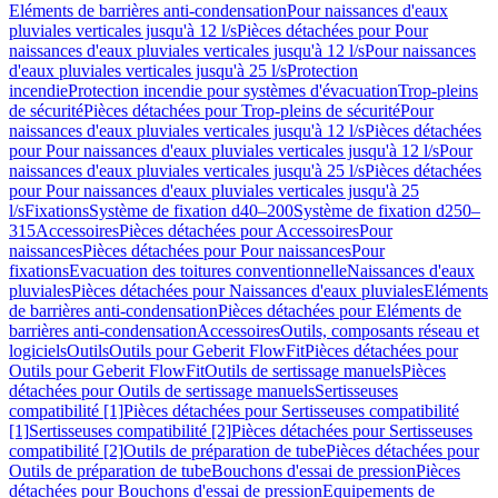
Eléments de barrières anti-condensation
Pour naissances d'eaux
pluviales verticales jusqu'à 12 l/s
Pièces détachées pour Pour
naissances d'eaux pluviales verticales jusqu'à 12 l/s
Pour naissances
d'eaux pluviales verticales jusqu'à 25 l/s
Protection
incendie
Protection incendie pour systèmes d'évacuation
Trop-pleins
de sécurité
Pièces détachées pour Trop-pleins de sécurité
Pour
naissances d'eaux pluviales verticales jusqu'à 12 l/s
Pièces détachées
pour Pour naissances d'eaux pluviales verticales jusqu'à 12 l/s
Pour
naissances d'eaux pluviales verticales jusqu'à 25 l/s
Pièces détachées
pour Pour naissances d'eaux pluviales verticales jusqu'à 25
l/s
Fixations
Système de fixation d40–200
Système de fixation d250–
315
Accessoires
Pièces détachées pour Accessoires
Pour
naissances
Pièces détachées pour Pour naissances
Pour
fixations
Evacuation des toitures conventionnelle
Naissances d'eaux
pluviales
Pièces détachées pour Naissances d'eaux pluviales
Eléments
de barrières anti-condensation
Pièces détachées pour Eléments de
barrières anti-condensation
Accessoires
Outils, composants réseau et
logiciels
Outils
Outils pour Geberit FlowFit
Pièces détachées pour
Outils pour Geberit FlowFit
Outils de sertissage manuels
Pièces
détachées pour Outils de sertissage manuels
Sertisseuses
compatibilité [1]
Pièces détachées pour Sertisseuses compatibilité
[1]
Sertisseuses compatibilité [2]
Pièces détachées pour Sertisseuses
compatibilité [2]
Outils de préparation de tube
Pièces détachées pour
Outils de préparation de tube
Bouchons d'essai de pression
Pièces
détachées pour Bouchons d'essai de pression
Equipements de