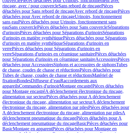
couvercle
Pièces détachées pour Urinoirs, fonctionnement avec
rinçage, avec / pour couvercle
Sans rebord de rinçage
Pièces
détachées pour Sans rebord de rinçage
Avec rebord de rinçage
Pièces
détachées pour Avec rebord de rinçage
Urinoirs, fonctionnement
sans eau
Pièces détachées pour Urinoirs, fonctionnement sans
eau
Sans couvercle
Pièces détachées pour Sans couvercle
Séparations
d'urinoirs
Pièces détachées pour Séparations d'urinoirs
Séparations
d'urinoirs en matière synthétique
Pièces détachées pour Séparations
d'urinoirs en matière synthétique
Séparations d'urinoirs en
verre
Pièces détachées pour Séparations d'urinoirs en
verre
Séparations d'urinoirs en céramique sanitaire
Pièces détachées
pour Séparations d'urinoirs en céramique sanitaire
Accessoires
Pièces
détachées pour Accessoires
Siphons et accessoires de siphons
Tubes
de chasse, coudes de chasse et réductions
Pièces détachées pour
Tubes de chasse, coudes de chasse et réductions
Matériel de
fixation
Bondes
Diffuseur d’eau
Raccordements aux
appareils
Commandes d'urinoir
Montage encastré
Pièces détachées
pour Montage encastré
A déclenchement électronique du rinçage,
alimentation sur secteur
Pièces détachées pour A déclenchement
électronique du rinçage, alimentation sur secteur
A déclenchement
électronique du rinçage, alimentation par piles
Pièces détachées pour
A déclenchement électronique du rinçage, alimentation par piles
A
déclenchement pneumatique du rinçage
Pièces détachées pour A
déclenchement pneumatique du rinçage
Basic
Pièces détachées pour
Basic
Montage en apparent
Pièces détachées pour Montage en