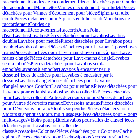
raccordement
Coudes de raccordement
Pièces détachées pour Coudes
de raccordement
Manchettes
Vannes d'écoulement pour bidets
Pièces
détachées pour Vannes d'écoulement pour bidets
Siphons en tube
coudé
Pièces détachées pour Siphons en tube coudé
Manchons de
raccordement
Coudes de
raccordement
Recouvrements
Raccords
Joints
Point
d'eau
Lavabos
Lavabos
Pièces détachées pour Lavabos
Lavabos
doubles
Lavabos pour meuble
Pièces détachées pour Lavabos pour
meuble
Lavabos à poser
Pièces détachées pour Lavabos à poser
Lave-
mains
Pièces détachées pour Lave-mains
Lave-mains à poser
Lave-
mains d'angle
Pièces détachées pour Lave-mains d'angle
Lavabos
semi-emboîtés
Pièces détachées pour Lavabos semi-
emboîtés
Lavabos à emboîter
Lavabos à encastrer par le
dessous
Pièces détachées pour Lavabos à encastrer par le
dessous
Lavabos d'angle
Pièces détachées pour Lavabos
d'angle
Lavabos Comfort
Lavabos pour enfants
Pièces détachées pour
Lavabos pour enfants
Lavabos
Lavabos collectifs
Pièces détachées
pour Lavabos collectifs
Autres déversoirs muraux
Pièces détachées
pour Autres déversoirs muraux
Déversoirs muraux
Pièces détachées
pour Déversoirs muraux
Vidoirs suspendus
Pièces détachées pour
Vidoirs suspendus
Vidoirs multi-usages
Pièces détachées pour Vidoirs
multi-usages
Vidoirs pour plâtre
Lavabos pour salles de classe
Pièces
détachées pour Lavabos pour salles de
classe
Accessoires
Colonnes
Pièces détachées pour Colonnes
Cache-
siphons
Pièces détachées pour Cache-siphons
Accessoires
Caches