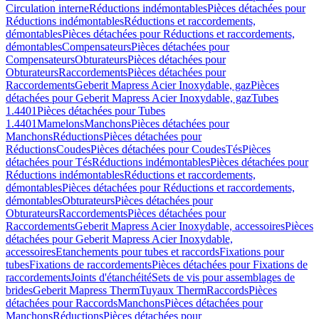
Circulation interne
Réductions indémontables
Pièces détachées pour
Réductions indémontables
Réductions et raccordements,
démontables
Pièces détachées pour Réductions et raccordements,
démontables
Compensateurs
Pièces détachées pour
Compensateurs
Obturateurs
Pièces détachées pour
Obturateurs
Raccordements
Pièces détachées pour
Raccordements
Geberit Mapress Acier Inoxydable, gaz
Pièces
détachées pour Geberit Mapress Acier Inoxydable, gaz
Tubes
1.4401
Pièces détachées pour Tubes
1.4401
Mamelons
Manchons
Pièces détachées pour
Manchons
Réductions
Pièces détachées pour
Réductions
Coudes
Pièces détachées pour Coudes
Tés
Pièces
détachées pour Tés
Réductions indémontables
Pièces détachées pour
Réductions indémontables
Réductions et raccordements,
démontables
Pièces détachées pour Réductions et raccordements,
démontables
Obturateurs
Pièces détachées pour
Obturateurs
Raccordements
Pièces détachées pour
Raccordements
Geberit Mapress Acier Inoxydable, accessoires
Pièces
détachées pour Geberit Mapress Acier Inoxydable,
accessoires
Etanchements pour tubes et raccords
Fixations pour
tubes
Fixations de raccordements
Pièces détachées pour Fixations de
raccordements
Joints d'étanchéité
Sets de vis pour assemblages de
brides
Geberit Mapress Therm
Tuyaux Therm
Raccords
Pièces
détachées pour Raccords
Manchons
Pièces détachées pour
Manchons
Réductions
Pièces détachées pour