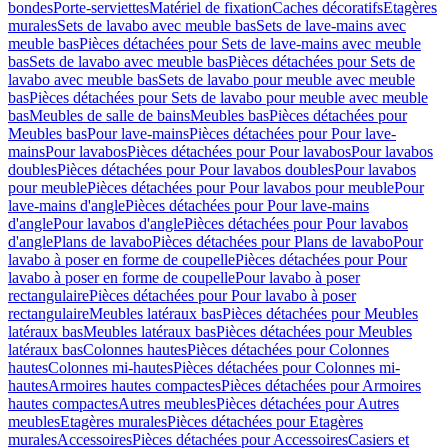
bondes
Porte-serviettes
Matériel de fixation
Caches décoratifs
Etagères
murales
Sets de lavabo avec meuble bas
Sets de lave-mains avec
meuble bas
Pièces détachées pour Sets de lave-mains avec meuble
bas
Sets de lavabo avec meuble bas
Pièces détachées pour Sets de
lavabo avec meuble bas
Sets de lavabo pour meuble avec meuble
bas
Pièces détachées pour Sets de lavabo pour meuble avec meuble
bas
Meubles de salle de bains
Meubles bas
Pièces détachées pour
Meubles bas
Pour lave-mains
Pièces détachées pour Pour lave-
mains
Pour lavabos
Pièces détachées pour Pour lavabos
Pour lavabos
doubles
Pièces détachées pour Pour lavabos doubles
Pour lavabos
pour meuble
Pièces détachées pour Pour lavabos pour meuble
Pour
lave-mains d'angle
Pièces détachées pour Pour lave-mains
d'angle
Pour lavabos d'angle
Pièces détachées pour Pour lavabos
d'angle
Plans de lavabo
Pièces détachées pour Plans de lavabo
Pour
lavabo à poser en forme de coupelle
Pièces détachées pour Pour
lavabo à poser en forme de coupelle
Pour lavabo à poser
rectangulaire
Pièces détachées pour Pour lavabo à poser
rectangulaire
Meubles latéraux bas
Pièces détachées pour Meubles
latéraux bas
Meubles latéraux bas
Pièces détachées pour Meubles
latéraux bas
Colonnes hautes
Pièces détachées pour Colonnes
hautes
Colonnes mi-hautes
Pièces détachées pour Colonnes mi-
hautes
Armoires hautes compactes
Pièces détachées pour Armoires
hautes compactes
Autres meubles
Pièces détachées pour Autres
meubles
Etagères murales
Pièces détachées pour Etagères
murales
Accessoires
Pièces détachées pour Accessoires
Casiers et