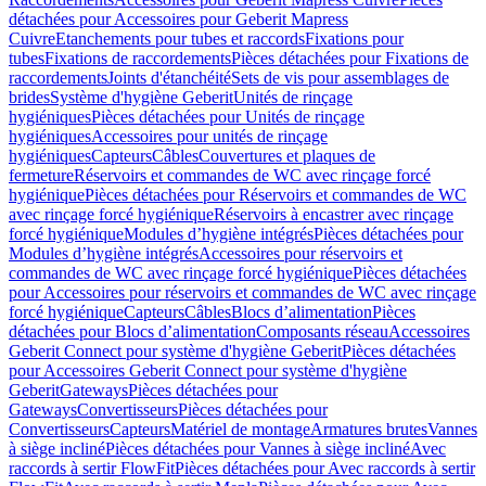
détachées pour Accessoires pour Geberit Mapress
Cuivre
Etanchements pour tubes et raccords
Fixations pour
tubes
Fixations de raccordements
Pièces détachées pour Fixations de
raccordements
Joints d'étanchéité
Sets de vis pour assemblages de
brides
Système d'hygiène Geberit
Unités de rinçage
hygiéniques
Pièces détachées pour Unités de rinçage
hygiéniques
Accessoires pour unités de rinçage
hygiéniques
Capteurs
Câbles
Couvertures et plaques de
fermeture
Réservoirs et commandes de WC avec rinçage forcé
hygiénique
Pièces détachées pour Réservoirs et commandes de WC
avec rinçage forcé hygiénique
Réservoirs à encastrer avec rinçage
forcé hygiénique
Modules d’hygiène intégrés
Pièces détachées pour
Modules d’hygiène intégrés
Accessoires pour réservoirs et
commandes de WC avec rinçage forcé hygiénique
Pièces détachées
pour Accessoires pour réservoirs et commandes de WC avec rinçage
forcé hygiénique
Capteurs
Câbles
Blocs d’alimentation
Pièces
détachées pour Blocs d’alimentation
Composants réseau
Accessoires
Geberit Connect pour système d'hygiène Geberit
Pièces détachées
pour Accessoires Geberit Connect pour système d'hygiène
Geberit
Gateways
Pièces détachées pour
Gateways
Convertisseurs
Pièces détachées pour
Convertisseurs
Capteurs
Matériel de montage
Armatures brutes
Vannes
à siège incliné
Pièces détachées pour Vannes à siège incliné
Avec
raccords à sertir FlowFit
Pièces détachées pour Avec raccords à sertir