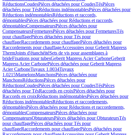
Réductions
Coudes
Pièces détachées pour Coudes
Tés
Pièces
détachées pour Tés
Réductions indémontables
Pièces détachées pour
Réductions indémontables
Réductions et raccords,
démontables
Pièces détachées pour Réductions et raccords,
démontables
Compensateurs
Pièces détachées pour
Compensateurs
Fermetures
Pièces détachées pour Fermetures
Tés
pour chauffage
Pièces détachées pour Tés pour
chauffage
Raccordements pour chauffage
Pièces détachées pour
Raccordements pour chauffage
Accessoires pour Geberit Mapress
Therm
Joints d'étanchéité
Sets de vis pour assemblages à
bride
Fixations pour tubes
Geberit Mapress Acier Carbone
Geberit
Mapress Acier Carbone
Pièces détachées pour Geberit Mapress
Acier Carbone
Tuyaux 1.0034
Tuyaux
1.0215
Mamelons
Manchons
Pièces détachées pour
Manchons
Réductions
Pièces détachées pour
Réductions
Coudes
Pièces détachées pour Coudes
Tés
Pièces
détachées pour Tés
Raccords en croix
Pièces détachées pour
Raccords en croix
Réductions indémontables
Pièces détachées pour
Réductions indémontables
Réductions et raccordements,
démontables
Pièces détachées pour Réductions et raccordements,
démontables
Compensateurs
Pièces détachées pour
Compensateurs
Obturateurs
Pièces détachées pour Obturateurs
Tés
pour chauffage
Pièces détachées pour Tés pour
chauffage
Raccordements pour chauffage
Pièces détachées pour
Raccordements pour chauffage
Accessoires pour Geberit Mapress