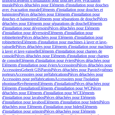
urinoirs
Eléments d'installation pour douches avec évacuation
murale
Pièces détachées pour Eléments d'installation pour douches
avec évacuation murale
Eléments d'installation pour douches et
baignoires
Pièces détachées pour Eléments d'installation pour
douches et baignoires
Eléments pour séparations de douche
Pièces
détachées pour Eléments pour séparations de douche
Eléments
d'installation pour déversoirs
Pièces détachées pour Eléments
d'installation pour déversoirs
Eléments d'installation pour
robinetteries
Pièces détachées pour Eléments d'installation pour
robinetteries
Eléments d'installation pour machines à laver et lave-
vaisselle
Pièces détachées pour Eléments d'installation pour machines
à laver et lave-vaisselle
Eléments d'installation pour charges de
console
Pièces détachées pour Eléments d'installation pour charges
de console
Eléments d'installation pour éviers
Pièces détachées pour
Eléments d'installation pour éviers
Accessoires
Pièces détachées pour
Accessoires
Geberit GIS
Parois
Pièces détachées pour Parois
Systèmes
porteurs
Accessoires pour préfabrications
Pièces détachées pour
Accessoires pour préfabrications
Accessoires pour l'isolation
phonique
Revêtements
Eléments d'installation
Pièces détachées pour
Eléments d'installation
Eléments d'installation pour WC
Pièces
détachées pour Eléments d'installation pour WC
Eléments
d'installation pour lavabos
Pièces détachées pour Eléments
d'installation pour lavabos
Eléments d'installation pour bidets
Pièces
détachées pour Eléments d'installation pour bidets
Eléments
d'installation pour urinoirs
Pièces détachées pour Eléments