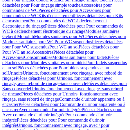
détachées pour Pour rinçage simple touche
Accessoires pour
commandes de WC
Pièces détachées pour Accessoires pour
commandes de WC
Kits d'encastrement
Pièces détachées pour Kits
d'encastrement
Pour commandes de WC à déclenchement
électronique du rinçage
Pièces détachées pour Pour commandes de
WC à déclenchement électronique du rinçage
Modules sanitaires
Geberit Monolith
Modules sanitaires pour WC
Pièces détachées pour
Modules sanitaires pour WC
Pour WC suspendus
Pièces détachées
pour Pour WC suspendus
Pour WC au sol
Pièces détachées pour
Pour WC au sol
Accessoires
Pièces détachées pour
Accessoires
Consommables
Modules sanitaires pour bidets
Pièces
détachées pour Modules sanitaires pour bidets
Pour bidets suspendus
et au sol
Pièces détachées pour Pour bidets suspendus et au
sol
Urinoirs
Urinoirs, fonctionnement avec rinçage, avec rebord de
rinçage
Pièces détachées pour Urinoirs, fonctionnement avec
rinçage, avec rebord de rinçage
Sans couvercle
Pièces détachées pour
Sans couvercle
Urinoirs, fonctionnement avec rinçage, sans rebord
de rinçage
Pièces détachées pour Urinoirs, fonctionnement avec
rinçage, sans rebord de rinçage
Commande d'urinoir apparente ou à
encastrer
Pièces détachées pour Commande d'urinoir apparente ou à
encastrer
Avec commande d'urinoir intégrée
Pièces détachées pour
Avec commande d'urinoir intégrée
Pour commande d'urinoir
intégrée
Pièces détachées pour Pour commande d'urinoir
intégrée
Urinoirs, fonctionnement avec rinçage, avec / pour