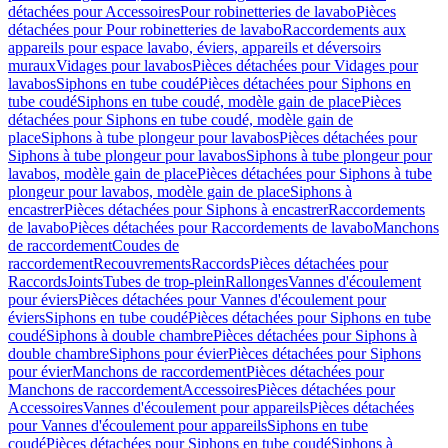
détachées pour Accessoires
Pour robinetteries de lavabo
Pièces
détachées pour Pour robinetteries de lavabo
Raccordements aux
appareils pour espace lavabo, éviers, appareils et déversoirs
muraux
Vidages pour lavabos
Pièces détachées pour Vidages pour
lavabos
Siphons en tube coudé
Pièces détachées pour Siphons en
tube coudé
Siphons en tube coudé, modèle gain de place
Pièces
détachées pour Siphons en tube coudé, modèle gain de
place
Siphons à tube plongeur pour lavabos
Pièces détachées pour
Siphons à tube plongeur pour lavabos
Siphons à tube plongeur pour
lavabos, modèle gain de place
Pièces détachées pour Siphons à tube
plongeur pour lavabos, modèle gain de place
Siphons à
encastrer
Pièces détachées pour Siphons à encastrer
Raccordements
de lavabo
Pièces détachées pour Raccordements de lavabo
Manchons
de raccordement
Coudes de
raccordement
Recouvrements
Raccords
Pièces détachées pour
Raccords
Joints
Tubes de trop-plein
Rallonges
Vannes d'écoulement
pour éviers
Pièces détachées pour Vannes d'écoulement pour
éviers
Siphons en tube coudé
Pièces détachées pour Siphons en tube
coudé
Siphons à double chambre
Pièces détachées pour Siphons à
double chambre
Siphons pour évier
Pièces détachées pour Siphons
pour évier
Manchons de raccordement
Pièces détachées pour
Manchons de raccordement
Accessoires
Pièces détachées pour
Accessoires
Vannes d'écoulement pour appareils
Pièces détachées
pour Vannes d'écoulement pour appareils
Siphons en tube
coudé
Pièces détachées pour Siphons en tube coudé
Siphons à