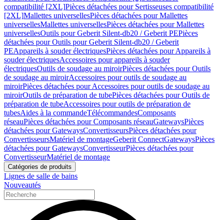
compatibilité [2XL]
Pièces détachées pour Sertisseuses compatibilité
[2XL]
Mallettes universelles
Pièces détachées pour Mallettes
universelles
Mallettes universelles
Pièces détachées pour Mallettes
universelles
Outils pour Geberit Silent-db20 / Geberit PE
Pièces
détachées pour Outils pour Geberit Silent-db20 / Geberit
PE
Appareils à souder électriques
Pièces détachées pour Appareils à
souder électriques
Accessoires pour appareils à souder
électriques
Outils de soudage au miroir
Pièces détachées pour Outils
de soudage au miroir
Accessoires pour outils de soudage au
miroir
Pièces détachées pour Accessoires pour outils de soudage au
miroir
Outils de préparation de tube
Pièces détachées pour Outils de
préparation de tube
Accessoires pour outils de préparation de
tubes
Aides à la commande
Télécommandes
Composants
réseau
Pièces détachées pour Composants réseau
Gateways
Pièces
détachées pour Gateways
Convertisseurs
Pièces détachées pour
Convertisseurs
Matériel de montage
Geberit Connect
Gateways
Pièces
détachées pour Gateways
Convertisseur
Pièces détachées pour
Convertisseur
Matériel de montage
Catégories de produits
Lignes de salle de bains
Nouveautés