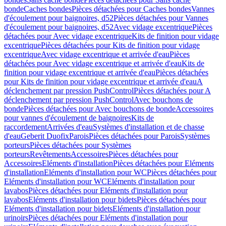
bonde
Caches bondes
Pièces détachées pour Caches bondes
Vannes
d'écoulement pour baignoires, d52
Pièces détachées pour Vannes
d'écoulement pour baignoires, d52
Avec vidage excentrique
Pièces
détachées pour Avec vidage excentrique
Kits de finition pour vidage
excentrique
Pièces détachées pour Kits de finition pour vidage
excentrique
Avec vidage excentrique et arrivée d'eau
Pièces
détachées pour Avec vidage excentrique et arrivée d'eau
Kits de
finition pour vidage excentrique et arrivée d'eau
Pièces détachées
pour Kits de finition pour vidage excentrique et arrivée d'eau
A
déclenchement par pression PushControl
Pièces détachées pour A
déclenchement par pression PushControl
Avec bouchons de
bonde
Pièces détachées pour Avec bouchons de bonde
Accessoires
pour vannes d'écoulement de baignoires
Kits de
raccordement
Arrivées d'eau
Systèmes d'installation et de chasse
d'eau
Geberit Duofix
Parois
Pièces détachées pour Parois
Systèmes
porteurs
Pièces détachées pour Systèmes
porteurs
Revêtements
Accessoires
Pièces détachées pour
Accessoires
Eléments d'installation
Pièces détachées pour Eléments
d'installation
Eléments d'installation pour WC
Pièces détachées pour
Eléments d'installation pour WC
Eléments d'installation pour
lavabos
Pièces détachées pour Eléments d'installation pour
lavabos
Eléments d'installation pour bidets
Pièces détachées pour
Eléments d'installation pour bidets
Eléments d'installation pour
urinoirs
Pièces détachées pour Eléments d'installation pour