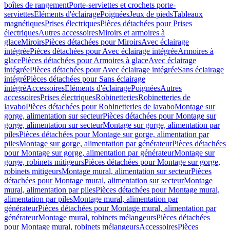
boîtes de rangement
Porte-serviettes et crochets porte-
serviettes
Eléments d'éclairage
Poignées
Jeux de pieds
Tableaux
magnétiques
Prises électriques
Pièces détachées pour Prises
électriques
Autres accessoires
Miroirs et armoires à
glace
Miroirs
Pièces détachées pour Miroirs
Avec éclairage
intégrée
Pièces détachées pour Avec éclairage intégrée
Armoires à
glace
Pièces détachées pour Armoires à glace
Avec éclairage
intégrée
Pièces détachées pour Avec éclairage intégrée
Sans éclairage
intégré
Pièces détachées pour Sans éclairage
intégré
Accessoires
Eléments d'éclairage
Poignées
Autres
accessoires
Prises électriques
Robinetteries
Robinetteries de
lavabo
Pièces détachées pour Robinetteries de lavabo
Montage sur
gorge, alimentation sur secteur
Pièces détachées pour Montage sur
gorge, alimentation sur secteur
Montage sur gorge, alimentation par
piles
Pièces détachées pour Montage sur gorge, alimentation par
piles
Montage sur gorge, alimentation par générateur
Pièces détachées
pour Montage sur gorge, alimentation par générateur
Montage sur
gorge, robinets mitigeurs
Pièces détachées pour Montage sur gorge,
robinets mitigeurs
Montage mural, alimentation sur secteur
Pièces
détachées pour Montage mural, alimentation sur secteur
Montage
mural, alimentation par piles
Pièces détachées pour Montage mural,
alimentation par piles
Montage mural, alimentation par
générateur
Pièces détachées pour Montage mural, alimentation par
générateur
Montage mural, robinets mélangeurs
Pièces détachées
pour Montage mural, robinets mélangeurs
Accessoires
Pièces