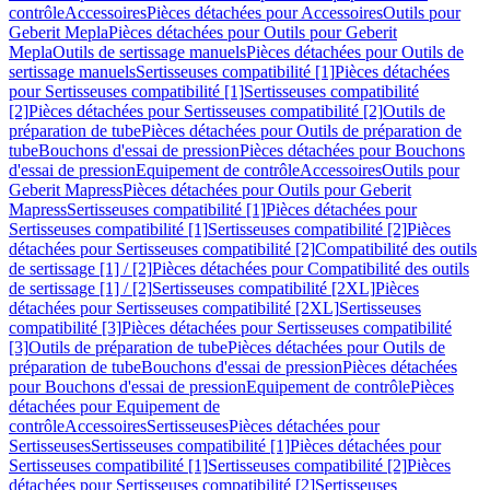
contrôle
Accessoires
Pièces détachées pour Accessoires
Outils pour
Geberit Mepla
Pièces détachées pour Outils pour Geberit
Mepla
Outils de sertissage manuels
Pièces détachées pour Outils de
sertissage manuels
Sertisseuses compatibilité [1]
Pièces détachées
pour Sertisseuses compatibilité [1]
Sertisseuses compatibilité
[2]
Pièces détachées pour Sertisseuses compatibilité [2]
Outils de
préparation de tube
Pièces détachées pour Outils de préparation de
tube
Bouchons d'essai de pression
Pièces détachées pour Bouchons
d'essai de pression
Equipement de contrôle
Accessoires
Outils pour
Geberit Mapress
Pièces détachées pour Outils pour Geberit
Mapress
Sertisseuses compatibilité [1]
Pièces détachées pour
Sertisseuses compatibilité [1]
Sertisseuses compatibilité [2]
Pièces
détachées pour Sertisseuses compatibilité [2]
Compatibilité des outils
de sertissage [1] / [2]
Pièces détachées pour Compatibilité des outils
de sertissage [1] / [2]
Sertisseuses compatibilité [2XL]
Pièces
détachées pour Sertisseuses compatibilité [2XL]
Sertisseuses
compatibilité [3]
Pièces détachées pour Sertisseuses compatibilité
[3]
Outils de préparation de tube
Pièces détachées pour Outils de
préparation de tube
Bouchons d'essai de pression
Pièces détachées
pour Bouchons d'essai de pression
Equipement de contrôle
Pièces
détachées pour Equipement de
contrôle
Accessoires
Sertisseuses
Pièces détachées pour
Sertisseuses
Sertisseuses compatibilité [1]
Pièces détachées pour
Sertisseuses compatibilité [1]
Sertisseuses compatibilité [2]
Pièces
détachées pour Sertisseuses compatibilité [2]
Sertisseuses