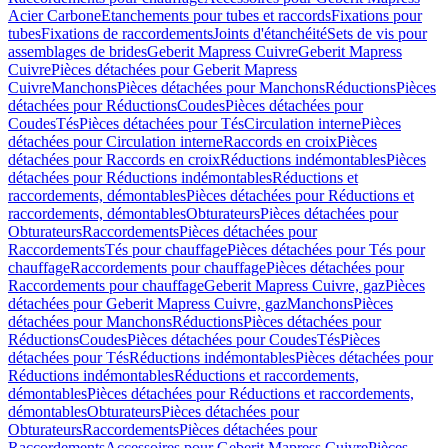
Acier Carbone
Etanchements pour tubes et raccords
Fixations pour
tubes
Fixations de raccordements
Joints d'étanchéité
Sets de vis pour
assemblages de brides
Geberit Mapress Cuivre
Geberit Mapress
Cuivre
Pièces détachées pour Geberit Mapress
Cuivre
Manchons
Pièces détachées pour Manchons
Réductions
Pièces
détachées pour Réductions
Coudes
Pièces détachées pour
Coudes
Tés
Pièces détachées pour Tés
Circulation interne
Pièces
détachées pour Circulation interne
Raccords en croix
Pièces
détachées pour Raccords en croix
Réductions indémontables
Pièces
détachées pour Réductions indémontables
Réductions et
raccordements, démontables
Pièces détachées pour Réductions et
raccordements, démontables
Obturateurs
Pièces détachées pour
Obturateurs
Raccordements
Pièces détachées pour
Raccordements
Tés pour chauffage
Pièces détachées pour Tés pour
chauffage
Raccordements pour chauffage
Pièces détachées pour
Raccordements pour chauffage
Geberit Mapress Cuivre, gaz
Pièces
détachées pour Geberit Mapress Cuivre, gaz
Manchons
Pièces
détachées pour Manchons
Réductions
Pièces détachées pour
Réductions
Coudes
Pièces détachées pour Coudes
Tés
Pièces
détachées pour Tés
Réductions indémontables
Pièces détachées pour
Réductions indémontables
Réductions et raccordements,
démontables
Pièces détachées pour Réductions et raccordements,
démontables
Obturateurs
Pièces détachées pour
Obturateurs
Raccordements
Pièces détachées pour
Raccordements
Accessoires pour Geberit Mapress Cuivre
Pièces