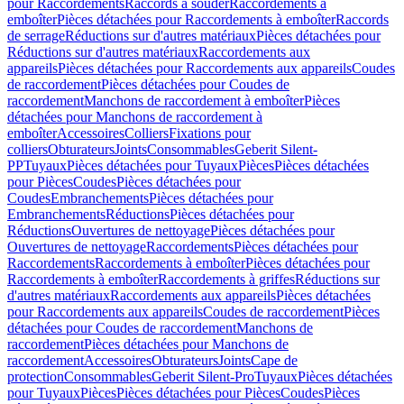
pour Raccordements
Raccords à souder
Raccordements à
emboîter
Pièces détachées pour Raccordements à emboîter
Raccords
de serrage
Réductions sur d'autres matériaux
Pièces détachées pour
Réductions sur d'autres matériaux
Raccordements aux
appareils
Pièces détachées pour Raccordements aux appareils
Coudes
de raccordement
Pièces détachées pour Coudes de
raccordement
Manchons de raccordement à emboîter
Pièces
détachées pour Manchons de raccordement à
emboîter
Accessoires
Colliers
Fixations pour
colliers
Obturateurs
Joints
Consommables
Geberit Silent-
PP
Tuyaux
Pièces détachées pour Tuyaux
Pièces
Pièces détachées
pour Pièces
Coudes
Pièces détachées pour
Coudes
Embranchements
Pièces détachées pour
Embranchements
Réductions
Pièces détachées pour
Réductions
Ouvertures de nettoyage
Pièces détachées pour
Ouvertures de nettoyage
Raccordements
Pièces détachées pour
Raccordements
Raccordements à emboîter
Pièces détachées pour
Raccordements à emboîter
Raccordements à griffes
Réductions sur
d'autres matériaux
Raccordements aux appareils
Pièces détachées
pour Raccordements aux appareils
Coudes de raccordement
Pièces
détachées pour Coudes de raccordement
Manchons de
raccordement
Pièces détachées pour Manchons de
raccordement
Accessoires
Obturateurs
Joints
Cape de
protection
Consommables
Geberit Silent-Pro
Tuyaux
Pièces détachées
pour Tuyaux
Pièces
Pièces détachées pour Pièces
Coudes
Pièces