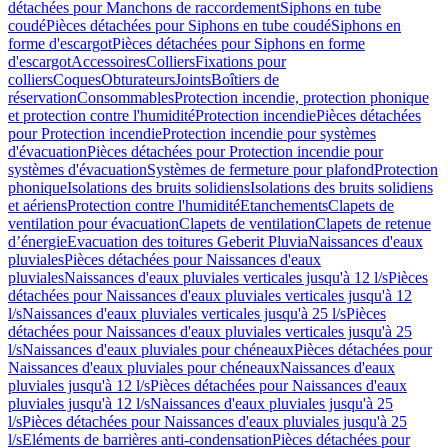
détachées pour Manchons de raccordement
Siphons en tube
coudé
Pièces détachées pour Siphons en tube coudé
Siphons en
forme d'escargot
Pièces détachées pour Siphons en forme
d'escargot
Accessoires
Colliers
Fixations pour
colliers
Coques
Obturateurs
Joints
Boîtiers de
réservation
Consommables
Protection incendie, protection phonique
et protection contre l'humidité
Protection incendie
Pièces détachées
pour Protection incendie
Protection incendie pour systèmes
d'évacuation
Pièces détachées pour Protection incendie pour
systèmes d'évacuation
Systèmes de fermeture pour plafond
Protection
phonique
Isolations des bruits solidiens
Isolations des bruits solidiens
et aériens
Protection contre l'humidité
Etanchements
Clapets de
ventilation pour évacuation
Clapets de ventilation
Clapets de retenue
d’énergie
Evacuation des toitures Geberit Pluvia
Naissances d'eaux
pluviales
Pièces détachées pour Naissances d'eaux
pluviales
Naissances d'eaux pluviales verticales jusqu'à 12 l/s
Pièces
détachées pour Naissances d'eaux pluviales verticales jusqu'à 12
l/s
Naissances d'eaux pluviales verticales jusqu'à 25 l/s
Pièces
détachées pour Naissances d'eaux pluviales verticales jusqu'à 25
l/s
Naissances d'eaux pluviales pour chéneaux
Pièces détachées pour
Naissances d'eaux pluviales pour chéneaux
Naissances d'eaux
pluviales jusqu'à 12 l/s
Pièces détachées pour Naissances d'eaux
pluviales jusqu'à 12 l/s
Naissances d'eaux pluviales jusqu'à 25
l/s
Pièces détachées pour Naissances d'eaux pluviales jusqu'à 25
l/s
Eléments de barrières anti-condensation
Pièces détachées pour