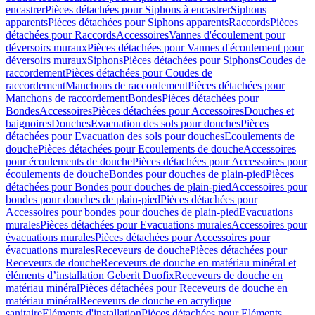
encastrer
Pièces détachées pour Siphons à encastrer
Siphons
apparents
Pièces détachées pour Siphons apparents
Raccords
Pièces
détachées pour Raccords
Accessoires
Vannes d'écoulement pour
déversoirs muraux
Pièces détachées pour Vannes d'écoulement pour
déversoirs muraux
Siphons
Pièces détachées pour Siphons
Coudes de
raccordement
Pièces détachées pour Coudes de
raccordement
Manchons de raccordement
Pièces détachées pour
Manchons de raccordement
Bondes
Pièces détachées pour
Bondes
Accessoires
Pièces détachées pour Accessoires
Douches et
baignoires
Douches
Evacuation des sols pour douches
Pièces
détachées pour Evacuation des sols pour douches
Ecoulements de
douche
Pièces détachées pour Ecoulements de douche
Accessoires
pour écoulements de douche
Pièces détachées pour Accessoires pour
écoulements de douche
Bondes pour douches de plain-pied
Pièces
détachées pour Bondes pour douches de plain-pied
Accessoires pour
bondes pour douches de plain-pied
Pièces détachées pour
Accessoires pour bondes pour douches de plain-pied
Evacuations
murales
Pièces détachées pour Evacuations murales
Accessoires pour
évacuations murales
Pièces détachées pour Accessoires pour
évacuations murales
Receveurs de douche
Pièces détachées pour
Receveurs de douche
Receveurs de douche en matériau minéral et
éléments d’installation Geberit Duofix
Receveurs de douche en
matériau minéral
Pièces détachées pour Receveurs de douche en
matériau minéral
Receveurs de douche en acrylique
sanitaire
Eléments d'installation
Pièces détachées pour Eléments