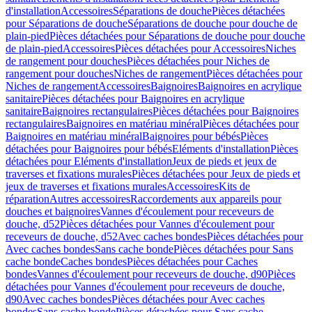
d'installation
Accessoires
Séparations de douche
Pièces détachées
pour Séparations de douche
Séparations de douche pour douche de
plain-pied
Pièces détachées pour Séparations de douche pour douche
de plain-pied
Accessoires
Pièces détachées pour Accessoires
Niches
de rangement pour douches
Pièces détachées pour Niches de
rangement pour douches
Niches de rangement
Pièces détachées pour
Niches de rangement
Accessoires
Baignoires
Baignoires en acrylique
sanitaire
Pièces détachées pour Baignoires en acrylique
sanitaire
Baignoires rectangulaires
Pièces détachées pour Baignoires
rectangulaires
Baignoires en matériau minéral
Pièces détachées pour
Baignoires en matériau minéral
Baignoires pour bébés
Pièces
détachées pour Baignoires pour bébés
Eléments d'installation
Pièces
détachées pour Eléments d'installation
Jeux de pieds et jeux de
traverses et fixations murales
Pièces détachées pour Jeux de pieds et
jeux de traverses et fixations murales
Accessoires
Kits de
réparation
Autres accessoires
Raccordements aux appareils pour
douches et baignoires
Vannes d'écoulement pour receveurs de
douche, d52
Pièces détachées pour Vannes d'écoulement pour
receveurs de douche, d52
Avec caches bondes
Pièces détachées pour
Avec caches bondes
Sans cache bonde
Pièces détachées pour Sans
cache bonde
Caches bondes
Pièces détachées pour Caches
bondes
Vannes d'écoulement pour receveurs de douche, d90
Pièces
détachées pour Vannes d'écoulement pour receveurs de douche,
d90
Avec caches bondes
Pièces détachées pour Avec caches
bondes
Sans cache bonde
Pièces détachées pour Sans cache