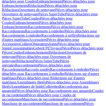
détachées pour Coudes
Embranchements
Pièces détachées pour
Embranchements
Réductions
Pièces détachées pour
Réductions
Ouvertures de nettoyage
Pièces détachées pour
Ouvertures de nettoyage
Pièces SuperTube
Pièces détachées pour
Pièces SuperTube
Coudes
Pièces détachées pour
Coudes
Embranchements
Pièces détachées pour
Embranchements
Raccordements
Pièces détachées pour
Raccordements
Raccordements à emboîter
Pièces détachées pour
Raccordements à emboîter
Raccordements à griffes
Réductions sur
d'autres matériaux
Accessoires
Pièces détachées pour
Accessoires
Colliers
Obturateurs
Joints
Pièces détachées pour
Joints
Consommables
Geberit PE
Tuyaux
Pièces
Pièces détachées pour
Pièces
Coudes
Embranchements
Réductions
Ouvertures de
nettoyage
Pièces détachées pour Ouvertures de
nettoyage
Réductions
Pièces SuperTube
Pièces
spéciales
Raccordements
Pièces détachées pour
Raccordements
Raccords soudés
Raccordements à emboîter
Pièces
détachées pour Raccordements à emboîter
Réductions sur d'autres
matériaux
Pièces détachées pour Réductions sur d'autres
matériaux
Assemblages filetés
Pièces détachées pour Assemblages
filetés
Assemblages de bride
Collerettes
Raccordements aux
appareils
Pièces détachées pour Raccordements aux appareils
Coudes
de raccordement
Pièces détachées pour Coudes de
raccordement
Manchons de raccordement
Pièces détachées pour
Manchons de raccordement
Manchons de raccordement
Pièces