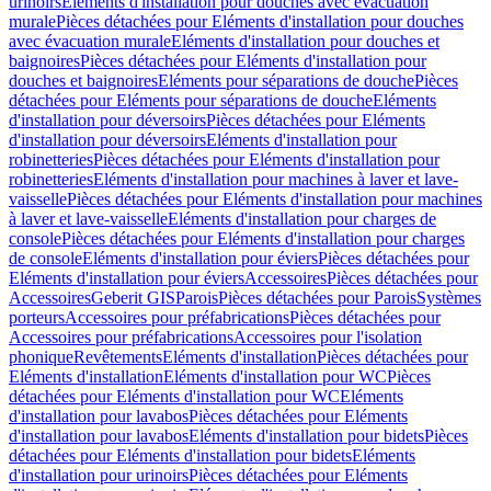
urinoirs
Eléments d'installation pour douches avec évacuation
murale
Pièces détachées pour Eléments d'installation pour douches
avec évacuation murale
Eléments d'installation pour douches et
baignoires
Pièces détachées pour Eléments d'installation pour
douches et baignoires
Eléments pour séparations de douche
Pièces
détachées pour Eléments pour séparations de douche
Eléments
d'installation pour déversoirs
Pièces détachées pour Eléments
d'installation pour déversoirs
Eléments d'installation pour
robinetteries
Pièces détachées pour Eléments d'installation pour
robinetteries
Eléments d'installation pour machines à laver et lave-
vaisselle
Pièces détachées pour Eléments d'installation pour machines
à laver et lave-vaisselle
Eléments d'installation pour charges de
console
Pièces détachées pour Eléments d'installation pour charges
de console
Eléments d'installation pour éviers
Pièces détachées pour
Eléments d'installation pour éviers
Accessoires
Pièces détachées pour
Accessoires
Geberit GIS
Parois
Pièces détachées pour Parois
Systèmes
porteurs
Accessoires pour préfabrications
Pièces détachées pour
Accessoires pour préfabrications
Accessoires pour l'isolation
phonique
Revêtements
Eléments d'installation
Pièces détachées pour
Eléments d'installation
Eléments d'installation pour WC
Pièces
détachées pour Eléments d'installation pour WC
Eléments
d'installation pour lavabos
Pièces détachées pour Eléments
d'installation pour lavabos
Eléments d'installation pour bidets
Pièces
détachées pour Eléments d'installation pour bidets
Eléments
d'installation pour urinoirs
Pièces détachées pour Eléments