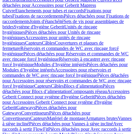
détachées pour Accessoires pour Geberit Mapress
Cuivre
Etanchements pour tubes et raccords
Fixations pour
tubes
Fixations de raccordements
Pièces détachées pour Fixations de
raccordements
Joints d'étanchéité
Sets de vis pour assemblages de
brides
Système d'hygiène Geberit
Unités de rinçage
hygiéniques
Pièces détachées pour Unités de rinçage
hygiéniques
Accessoires pour unités de rinçage
hygiéniques
Capteurs
Câbles
Couvertures et plaques de
fermeture
Réservoirs et commandes de WC avec rinçage forcé
hygiénique
Pièces détachées pour Réservoirs et commandes de WC
avec rinçage forcé hygiénique
Réservoirs à encastrer avec rinçage
forcé hygiénique
Modules d’hygiène intégrés
Pièces détachées pour
Modules d’hygiène intégrés
Accessoires pour réservoirs et
commandes de WC avec rinçage forcé hygiénique
Pièces détachées
pour Accessoires pour réservoirs et commandes de WC avec rinçage
forcé hygiénique
Capteurs
Câbles
Blocs d’alimentation
Pièces
détachées pour Blocs d’alimentation
Composants réseau
Accessoires
Geberit Connect pour système d'hygiène Geberit
Pièces détachées
pour Accessoires Geberit Connect pour système d'hygiène
Geberit
Gateways
Pièces détachées pour
Gateways
Convertisseurs
Pièces détachées pour
Convertisseurs
Capteurs
Matériel de montage
Armatures brutes
Vannes
à siège incliné
Pièces détachées pour Vannes à siège incliné
Avec
raccords à sertir FlowFit
Pièces détachées pour Avec raccords à sertir