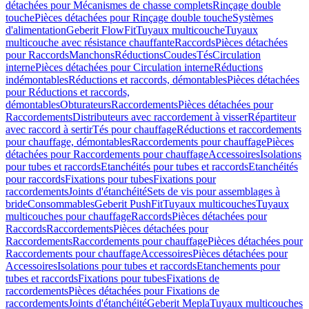
détachées pour Mécanismes de chasse complets
Rinçage double
touche
Pièces détachées pour Rinçage double touche
Systèmes
d'alimentation
Geberit FlowFit
Tuyaux multicouche
Tuyaux
multicouche avec résistance chauffante
Raccords
Pièces détachées
pour Raccords
Manchons
Réductions
Coudes
Tés
Circulation
interne
Pièces détachées pour Circulation interne
Réductions
indémontables
Réductions et raccords, démontables
Pièces détachées
pour Réductions et raccords,
démontables
Obturateurs
Raccordements
Pièces détachées pour
Raccordements
Distributeurs avec raccordement à visser
Répartiteur
avec raccord à sertir
Tés pour chauffage
Réductions et raccordements
pour chauffage, démontables
Raccordements pour chauffage
Pièces
détachées pour Raccordements pour chauffage
Accessoires
Isolations
pour tubes et raccords
Etanchéités pour tubes et raccords
Etanchéités
pour raccords
Fixations pour tubes
Fixations pour
raccordements
Joints d'étanchéité
Sets de vis pour assemblages à
bride
Consommables
Geberit PushFit
Tuyaux multicouches
Tuyaux
multicouches pour chauffage
Raccords
Pièces détachées pour
Raccords
Raccordements
Pièces détachées pour
Raccordements
Raccordements pour chauffage
Pièces détachées pour
Raccordements pour chauffage
Accessoires
Pièces détachées pour
Accessoires
Isolations pour tubes et raccords
Etanchements pour
tubes et raccords
Fixations pour tubes
Fixations de
raccordements
Pièces détachées pour Fixations de
raccordements
Joints d'étanchéité
Geberit Mepla
Tuyaux multicouches