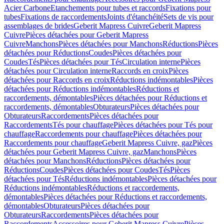
Acier Carbone
Etanchements pour tubes et raccords
Fixations pour
tubes
Fixations de raccordements
Joints d'étanchéité
Sets de vis pour
assemblages de brides
Geberit Mapress Cuivre
Geberit Mapress
Cuivre
Pièces détachées pour Geberit Mapress
Cuivre
Manchons
Pièces détachées pour Manchons
Réductions
Pièces
détachées pour Réductions
Coudes
Pièces détachées pour
Coudes
Tés
Pièces détachées pour Tés
Circulation interne
Pièces
détachées pour Circulation interne
Raccords en croix
Pièces
détachées pour Raccords en croix
Réductions indémontables
Pièces
détachées pour Réductions indémontables
Réductions et
raccordements, démontables
Pièces détachées pour Réductions et
raccordements, démontables
Obturateurs
Pièces détachées pour
Obturateurs
Raccordements
Pièces détachées pour
Raccordements
Tés pour chauffage
Pièces détachées pour Tés pour
chauffage
Raccordements pour chauffage
Pièces détachées pour
Raccordements pour chauffage
Geberit Mapress Cuivre, gaz
Pièces
détachées pour Geberit Mapress Cuivre, gaz
Manchons
Pièces
détachées pour Manchons
Réductions
Pièces détachées pour
Réductions
Coudes
Pièces détachées pour Coudes
Tés
Pièces
détachées pour Tés
Réductions indémontables
Pièces détachées pour
Réductions indémontables
Réductions et raccordements,
démontables
Pièces détachées pour Réductions et raccordements,
démontables
Obturateurs
Pièces détachées pour
Obturateurs
Raccordements
Pièces détachées pour
Raccordements
Accessoires pour Geberit Mapress Cuivre
Pièces