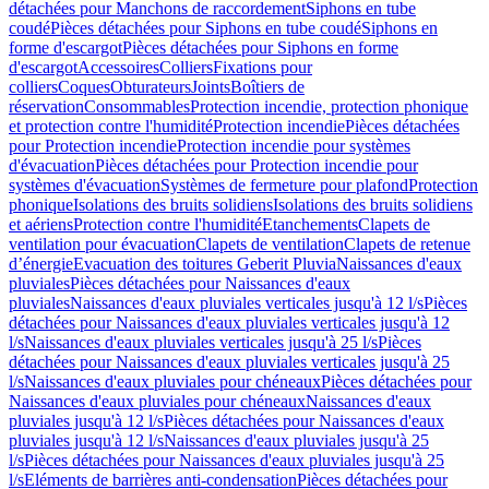
détachées pour Manchons de raccordement
Siphons en tube
coudé
Pièces détachées pour Siphons en tube coudé
Siphons en
forme d'escargot
Pièces détachées pour Siphons en forme
d'escargot
Accessoires
Colliers
Fixations pour
colliers
Coques
Obturateurs
Joints
Boîtiers de
réservation
Consommables
Protection incendie, protection phonique
et protection contre l'humidité
Protection incendie
Pièces détachées
pour Protection incendie
Protection incendie pour systèmes
d'évacuation
Pièces détachées pour Protection incendie pour
systèmes d'évacuation
Systèmes de fermeture pour plafond
Protection
phonique
Isolations des bruits solidiens
Isolations des bruits solidiens
et aériens
Protection contre l'humidité
Etanchements
Clapets de
ventilation pour évacuation
Clapets de ventilation
Clapets de retenue
d’énergie
Evacuation des toitures Geberit Pluvia
Naissances d'eaux
pluviales
Pièces détachées pour Naissances d'eaux
pluviales
Naissances d'eaux pluviales verticales jusqu'à 12 l/s
Pièces
détachées pour Naissances d'eaux pluviales verticales jusqu'à 12
l/s
Naissances d'eaux pluviales verticales jusqu'à 25 l/s
Pièces
détachées pour Naissances d'eaux pluviales verticales jusqu'à 25
l/s
Naissances d'eaux pluviales pour chéneaux
Pièces détachées pour
Naissances d'eaux pluviales pour chéneaux
Naissances d'eaux
pluviales jusqu'à 12 l/s
Pièces détachées pour Naissances d'eaux
pluviales jusqu'à 12 l/s
Naissances d'eaux pluviales jusqu'à 25
l/s
Pièces détachées pour Naissances d'eaux pluviales jusqu'à 25
l/s
Eléments de barrières anti-condensation
Pièces détachées pour