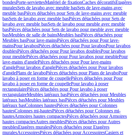
bondes
Porte-serviettes
Matériel de fixation
Caches décoratifs
Etagères
murales
Sets de lavabo avec meuble bas
Sets de lave-mains avec
meuble bas
Pièces détachées pour Sets de lave-mains avec meuble
bas
Sets de lavabo avec meuble bas
Pièces détachées pour Sets de
lavabo avec meuble bas
Sets de lavabo pour meuble avec meuble
bas
Pièces détachées pour Sets de lavabo pour meuble avec meuble
bas
Meubles de salle de bains
Meubles bas
Pièces détachées pour
Meubles bas
Pour lave-mains
Pièces détachées pour Pour lave-
mains
Pour lavabos
Pièces détachées pour Pour lavabos
Pour lavabos
doubles
Pièces détachées pour Pour lavabos doubles
Pour lavabos
pour meuble
Pièces détachées pour Pour lavabos pour meuble
Pour
lave-mains d'angle
Pièces détachées pour Pour lave-mains
d'angle
Pour lavabos d'angle
Pièces détachées pour Pour lavabos
d'angle
Plans de lavabo
Pièces détachées pour Plans de lavabo
Pour
lavabo à poser en forme de coupelle
Pièces détachées pour Pour
lavabo à poser en forme de coupelle
Pour lavabo à poser
rectangulaire
Pièces détachées pour Pour lavabo à poser
rectangulaire
Meubles latéraux bas
Pièces détachées pour Meubles
latéraux bas
Meubles latéraux bas
Pièces détachées pour Meubles
latéraux bas
Colonnes hautes
Pièces détachées pour Colonnes
hautes
Colonnes mi-hautes
Pièces détachées pour Colonnes mi-
hautes
Armoires hautes compactes
Pièces détachées pour Armoires
hautes compactes
Autres meubles
Pièces détachées pour Autres
meubles
Etagères murales
Pièces détachées pour Etagères
murales
Accessoires
Pièces détachées pour Accessoires
Casiers et