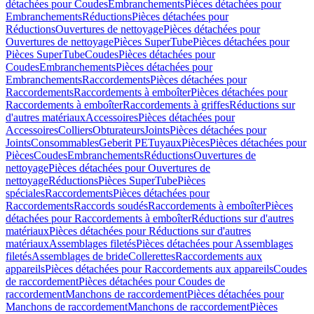
détachées pour Coudes
Embranchements
Pièces détachées pour
Embranchements
Réductions
Pièces détachées pour
Réductions
Ouvertures de nettoyage
Pièces détachées pour
Ouvertures de nettoyage
Pièces SuperTube
Pièces détachées pour
Pièces SuperTube
Coudes
Pièces détachées pour
Coudes
Embranchements
Pièces détachées pour
Embranchements
Raccordements
Pièces détachées pour
Raccordements
Raccordements à emboîter
Pièces détachées pour
Raccordements à emboîter
Raccordements à griffes
Réductions sur
d'autres matériaux
Accessoires
Pièces détachées pour
Accessoires
Colliers
Obturateurs
Joints
Pièces détachées pour
Joints
Consommables
Geberit PE
Tuyaux
Pièces
Pièces détachées pour
Pièces
Coudes
Embranchements
Réductions
Ouvertures de
nettoyage
Pièces détachées pour Ouvertures de
nettoyage
Réductions
Pièces SuperTube
Pièces
spéciales
Raccordements
Pièces détachées pour
Raccordements
Raccords soudés
Raccordements à emboîter
Pièces
détachées pour Raccordements à emboîter
Réductions sur d'autres
matériaux
Pièces détachées pour Réductions sur d'autres
matériaux
Assemblages filetés
Pièces détachées pour Assemblages
filetés
Assemblages de bride
Collerettes
Raccordements aux
appareils
Pièces détachées pour Raccordements aux appareils
Coudes
de raccordement
Pièces détachées pour Coudes de
raccordement
Manchons de raccordement
Pièces détachées pour
Manchons de raccordement
Manchons de raccordement
Pièces