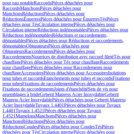
pour eau potable
Raccords
Pièces détachées pour
Raccords
Manchons
Pièces détachées pour
Manchons
Réductions
Pièces détachées pour
Réductions
Équerres
Pièces détachées pour Équerres
Tés
Pièces
détachées pour Tés
Circulation interne
Pièces détachées pour
Circulation interne
Réductions indémontables
Pièces détachées pour
Réductions indémontables
Réductions et raccordements,
démontables
Pièces détachées pour Réductions et raccordements,
démontables
Obturateurs
Pièces détachées pour
Obturateurs
Raccordements
Pièces détachées pour
Raccordements
Nourrices de distribution avec raccord fileté
Tés pour
chauffage
Pièces détachées pour Tés pour chauffage
Raccordements
pour chauffage
Pièces détachées pour Raccordements pour
chauffage
Accessoires
Pièces détachées pour Accessoires
Isolations
pour tubes et raccords
Etanchements pour tubes et raccords
Fixations
pour tubes
Fixations de raccordements
Pièces détachées pour
Fixations de raccordements
Joints d'étanchéité
Sets de vis pour
assemblages à bride
Geberit Mapress Acier Inoxydable
Geberit
Mapress Acier Inoxydable
Pièces détachées pour Geberit Mapress
Acier Inoxydable
Tuyaux 1.4401
Pièces détachées pour Tuyaux
1.4401
Tuyaux 1.4521
Pièces détachées pour Tuyaux
1.4521
Mamelons
Manchons
Pièces détachées pour
Manchons
Réductions
Pièces détachées pour
Réductions
Coudes
Pièces détachées pour Coudes
Tés
Pièces
détachées pour Tés
Circulation interne
Pièces détachées pour