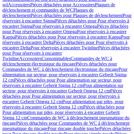
sol
Accessoires
Pièces détachées pour Accessoires
Plaques de
déclenchement et commandes de WC
Plaques de
déclenchement
Pièces détachées pour Plaques de déclenchement
Pour
réservoirs à encastrer Sigma
Pièces détachées pour Pour réservoirs à
encastrer Sigma
Pour réservoirs à encastrer Omega
Pièces détachées
pour Pour réservoirs à encastrer Omega
Pour réservoirs à encastrer
Kappa
Pièces détachées pour Pour réservoirs à encastrer Kappa
Pour
réservoirs à encastrer Delta
Pièces détachées pour Pour réservoirs à
encastrer Delta
Pour réservoirs à encastrer Twinline
Pièces détachées
pour Pour réservoirs à encastrer
Twinline
Accessoires
Consommables
Commandes de WC à
déclenchement électronique du rinçage
Pièces détachées pour
Commandes de WC à déclenchement électronique du rinçage
Pour
alimentation sur secteur, pour réservoirs à encastrer Geberit Sigma
12 cm
Pièces détachées pour Pour alimentation sur secteur, pour
réservoirs à encastrer Geberit Sigma 12 cm
Pour alimentation sur
secteur, pour réservoirs à encastrer Geberit Omega 12 cm
Pièces
détachées pour Pour alimentation sur secteur, pour réservoirs à
encastrer Geberit Omega 12 cm
Pour alimentation par piles, pour
réservoirs à encastrer Geberit Sigma 12 cm
Pièces détachées pour
Pour alimentation par piles, pour réservoirs à encastrer Geberit
Sigma 12 cm
Commandes de WC à déclenchement pneumatique du
rinçage
Pièces détachées pour Commandes de WC à déclenchement
pneumatique du rinçage
Pour rinçage double touche
Pièces détachées
pour Pour rinçage double touche
Pour rinçage simple touche
Pièces