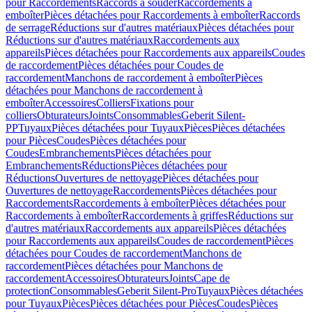
pour Raccordements
Raccords à souder
Raccordements à
emboîter
Pièces détachées pour Raccordements à emboîter
Raccords
de serrage
Réductions sur d'autres matériaux
Pièces détachées pour
Réductions sur d'autres matériaux
Raccordements aux
appareils
Pièces détachées pour Raccordements aux appareils
Coudes
de raccordement
Pièces détachées pour Coudes de
raccordement
Manchons de raccordement à emboîter
Pièces
détachées pour Manchons de raccordement à
emboîter
Accessoires
Colliers
Fixations pour
colliers
Obturateurs
Joints
Consommables
Geberit Silent-
PP
Tuyaux
Pièces détachées pour Tuyaux
Pièces
Pièces détachées
pour Pièces
Coudes
Pièces détachées pour
Coudes
Embranchements
Pièces détachées pour
Embranchements
Réductions
Pièces détachées pour
Réductions
Ouvertures de nettoyage
Pièces détachées pour
Ouvertures de nettoyage
Raccordements
Pièces détachées pour
Raccordements
Raccordements à emboîter
Pièces détachées pour
Raccordements à emboîter
Raccordements à griffes
Réductions sur
d'autres matériaux
Raccordements aux appareils
Pièces détachées
pour Raccordements aux appareils
Coudes de raccordement
Pièces
détachées pour Coudes de raccordement
Manchons de
raccordement
Pièces détachées pour Manchons de
raccordement
Accessoires
Obturateurs
Joints
Cape de
protection
Consommables
Geberit Silent-Pro
Tuyaux
Pièces détachées
pour Tuyaux
Pièces
Pièces détachées pour Pièces
Coudes
Pièces