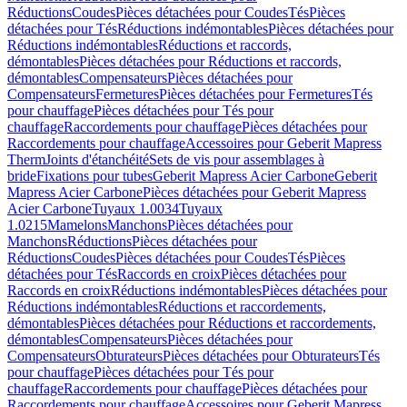
Réductions
Coudes
Pièces détachées pour Coudes
Tés
Pièces
détachées pour Tés
Réductions indémontables
Pièces détachées pour
Réductions indémontables
Réductions et raccords,
démontables
Pièces détachées pour Réductions et raccords,
démontables
Compensateurs
Pièces détachées pour
Compensateurs
Fermetures
Pièces détachées pour Fermetures
Tés
pour chauffage
Pièces détachées pour Tés pour
chauffage
Raccordements pour chauffage
Pièces détachées pour
Raccordements pour chauffage
Accessoires pour Geberit Mapress
Therm
Joints d'étanchéité
Sets de vis pour assemblages à
bride
Fixations pour tubes
Geberit Mapress Acier Carbone
Geberit
Mapress Acier Carbone
Pièces détachées pour Geberit Mapress
Acier Carbone
Tuyaux 1.0034
Tuyaux
1.0215
Mamelons
Manchons
Pièces détachées pour
Manchons
Réductions
Pièces détachées pour
Réductions
Coudes
Pièces détachées pour Coudes
Tés
Pièces
détachées pour Tés
Raccords en croix
Pièces détachées pour
Raccords en croix
Réductions indémontables
Pièces détachées pour
Réductions indémontables
Réductions et raccordements,
démontables
Pièces détachées pour Réductions et raccordements,
démontables
Compensateurs
Pièces détachées pour
Compensateurs
Obturateurs
Pièces détachées pour Obturateurs
Tés
pour chauffage
Pièces détachées pour Tés pour
chauffage
Raccordements pour chauffage
Pièces détachées pour
Raccordements pour chauffage
Accessoires pour Geberit Mapress