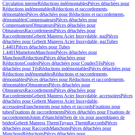
Circulation interne
Réductions indémontables
Pièces détachées pour
Réductions indémontables
Réductions et raccordements,
démontables
Pièces détachées pour Réductions et raccordements,
démontables
Compensateurs
Pièces détachées pour
Compensateurs
Obturateurs
Pièces détachées pour
Obturateurs
Raccordements
Pièces détachées pour
Raccordements
Geberit Mapress Acier Inoxydable, gaz
Pièces
détachées pour Geberit Mapress Acier Inoxydable, gaz
Tubes
1.4401
Pièces détachées pour Tubes
1.4401
Mamelons
Manchons
Pièces détachées pour
Manchons
Réductions
Pièces détachées pour
Réductions
Coudes
Pièces détachées pour Coudes
Tés
Pièces
détachées pour Tés
Réductions indémontables
Pièces détachées pour
Réductions indémontables
Réductions et raccordements,
démontables
Pièces détachées pour Réductions et raccordements,
démontables
Obturateurs
Pièces détachées pour
Obturateurs
Raccordements
Pièces détachées pour
Raccordements
Geberit Mapress Acier Inoxydable, accessoires
Pièces
détachées pour Geberit Mapress Acier Inoxydable,
accessoires
Etanchements pour tubes et raccords
Fixations pour
tubes
Fixations de raccordements
Pièces détachées pour Fixations de
raccordements
Joints d'étanchéité
Sets de vis pour assemblages de
brides
Geberit Mapress Therm
Tuyaux Therm
Raccords
Pièces
détachées pour Raccords
Manchons
Pièces détachées pour
Manchons
Réductions
Pièces détachées pour