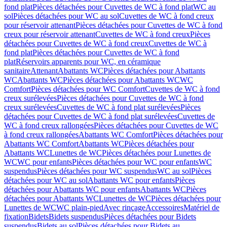
fond plat
Pièces détachées pour Cuvettes de WC à fond plat
WC au
sol
Pièces détachées pour WC au sol
Cuvettes de WC à fond creux
pour réservoir attenant
Pièces détachées pour Cuvettes de WC à fond
creux pour réservoir attenant
Cuvettes de WC à fond creux
Pièces
détachées pour Cuvettes de WC à fond creux
Cuvettes de WC à
fond plat
Pièces détachées pour Cuvettes de WC à fond
plat
Réservoirs apparents pour WC, en céramique
sanitaire
Attenant
Abattants WC
Pièces détachées pour Abattants
WC
Abattants WC
Pièces détachées pour Abattants WC
WC
Comfort
Pièces détachées pour WC Comfort
Cuvettes de WC à fond
creux surélevées
Pièces détachées pour Cuvettes de WC à fond
creux surélevées
Cuvettes de WC à fond plat surélevées
Pièces
détachées pour Cuvettes de WC à fond plat surélevées
Cuvettes de
WC à fond creux rallongées
Pièces détachées pour Cuvettes de WC
à fond creux rallongées
Abattants WC Comfort
Pièces détachées pour
Abattants WC Comfort
Abattants WC
Pièces détachées pour
Abattants WC
Lunettes de WC
Pièces détachées pour Lunettes de
WC
WC pour enfants
Pièces détachées pour WC pour enfants
WC
suspendus
Pièces détachées pour WC suspendus
WC au sol
Pièces
détachées pour WC au sol
Abattants WC pour enfants
Pièces
détachées pour Abattants WC pour enfants
Abattants WC
Pièces
détachées pour Abattants WC
Lunettes de WC
Pièces détachées pour
Lunettes de WC
WC plain-pied
Avec rinçage
Accessoires
Matériel de
fixation
Bidets
Bidets suspendus
Pièces détachées pour Bidets
suspendus
Bidets au sol
Pièces détachées pour Bidets au