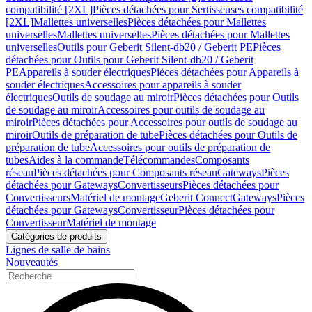
compatibilité [2XL]
Pièces détachées pour Sertisseuses compatibilité
[2XL]
Mallettes universelles
Pièces détachées pour Mallettes
universelles
Mallettes universelles
Pièces détachées pour Mallettes
universelles
Outils pour Geberit Silent-db20 / Geberit PE
Pièces
détachées pour Outils pour Geberit Silent-db20 / Geberit
PE
Appareils à souder électriques
Pièces détachées pour Appareils à
souder électriques
Accessoires pour appareils à souder
électriques
Outils de soudage au miroir
Pièces détachées pour Outils
de soudage au miroir
Accessoires pour outils de soudage au
miroir
Pièces détachées pour Accessoires pour outils de soudage au
miroir
Outils de préparation de tube
Pièces détachées pour Outils de
préparation de tube
Accessoires pour outils de préparation de
tubes
Aides à la commande
Télécommandes
Composants
réseau
Pièces détachées pour Composants réseau
Gateways
Pièces
détachées pour Gateways
Convertisseurs
Pièces détachées pour
Convertisseurs
Matériel de montage
Geberit Connect
Gateways
Pièces
détachées pour Gateways
Convertisseur
Pièces détachées pour
Convertisseur
Matériel de montage
Catégories de produits
Lignes de salle de bains
Nouveautés