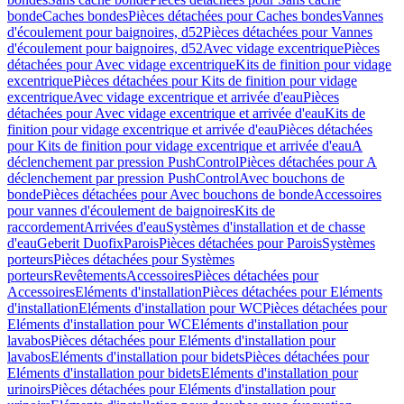
bonde
Caches bondes
Pièces détachées pour Caches bondes
Vannes
d'écoulement pour baignoires, d52
Pièces détachées pour Vannes
d'écoulement pour baignoires, d52
Avec vidage excentrique
Pièces
détachées pour Avec vidage excentrique
Kits de finition pour vidage
excentrique
Pièces détachées pour Kits de finition pour vidage
excentrique
Avec vidage excentrique et arrivée d'eau
Pièces
détachées pour Avec vidage excentrique et arrivée d'eau
Kits de
finition pour vidage excentrique et arrivée d'eau
Pièces détachées
pour Kits de finition pour vidage excentrique et arrivée d'eau
A
déclenchement par pression PushControl
Pièces détachées pour A
déclenchement par pression PushControl
Avec bouchons de
bonde
Pièces détachées pour Avec bouchons de bonde
Accessoires
pour vannes d'écoulement de baignoires
Kits de
raccordement
Arrivées d'eau
Systèmes d'installation et de chasse
d'eau
Geberit Duofix
Parois
Pièces détachées pour Parois
Systèmes
porteurs
Pièces détachées pour Systèmes
porteurs
Revêtements
Accessoires
Pièces détachées pour
Accessoires
Eléments d'installation
Pièces détachées pour Eléments
d'installation
Eléments d'installation pour WC
Pièces détachées pour
Eléments d'installation pour WC
Eléments d'installation pour
lavabos
Pièces détachées pour Eléments d'installation pour
lavabos
Eléments d'installation pour bidets
Pièces détachées pour
Eléments d'installation pour bidets
Eléments d'installation pour
urinoirs
Pièces détachées pour Eléments d'installation pour