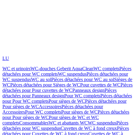
LU
WC et urinoirs
WC-douches Geberit AquaClean
WC complets
Pièces
détachées pour WC complets
WC suspendus
Pièces détachées pour
WC suspendus
WC au sol
Pièces détachées pour WC au sol
Sièges de
WC
Pièces détachées pour Sièges de WC
Pour cuvettes de WC
Pièces
détachées pour Pour cuvettes de WC
Panneaux design
Pièces
détachées pour Panneaux design
Pour WC complets
Pièces détachées
pour Pour WC complets
Pour sièges de WC
Pièces détachées pour
Pour sièges de WC
Accessoires
Pièces détachées pour
Accessoires
Pour WC complets
Pour sièges de WC
Pièces détachées
pour Pour sièges de WC
Pour sièges de WC et WC
complets
Consommables
WC et abattants WC
WC suspendus
Pièces
détachées pour WC suspendus
Cuvettes de WC à fond creux
Pièces
détachées pour Cuvettes de WC à fond creux
Cuvettes de WC à