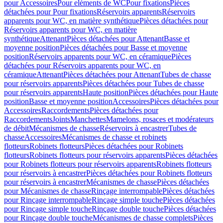
pour Accessoires
Pour eléments de WC
Pour fixations
Pièces
détachées pour Pour fixations
Réservoirs apparents
Réservoirs
apparents pour WC, en matière synthétique
Pièces détachées pour
Réservoirs apparents pour WC, en matière
synthétique
Attenant
Pièces détachées pour Attenant
Basse et
moyenne position
Pièces détachées pour Basse et moyenne
position
Réservoirs apparents pour WC, en céramique
Pièces
détachées pour Réservoirs apparents pour WC, en
céramique
Attenant
Pièces détachées pour Attenant
Tubes de chasse
pour réservoirs apparents
Pièces détachées pour Tubes de chasse
pour réservoirs apparents
Haute position
Pièces détachées pour Haute
position
Basse et moyenne position
Accessoires
Pièces détachées pour
Accessoires
Raccordements
Pièces détachées pour
Raccordements
Joints
Manchettes
Mamelons, rosaces et modérateurs
de débit
Mécanismes de chasse
Réservoirs à encastrer
Tubes de
chasse
Accessoires
Mécanismes de chasse et robinets
flotteurs
Robinets flotteurs
Pièces détachées pour Robinets
flotteurs
Robinets flotteurs pour réservoirs apparents
Pièces détachées
pour Robinets flotteurs pour réservoirs apparents
Robinets flotteurs
pour réservoirs à encastrer
Pièces détachées pour Robinets flotteurs
pour réservoirs à encastrer
Mécanismes de chasse
Pièces détachées
pour Mécanismes de chasse
Rinçage interrompable
Pièces détachées
pour Rinçage interrompable
Rinçage simple touche
Pièces détachées
pour Rinçage simple touche
Rinçage double touche
Pièces détachées
pour Rinçage double touche
Mécanismes de chasse complets
Pièces