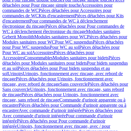
détachées pour Pour rinçage simple touche
Accessoires pour
commandes de WC
Pièces détachées pour Accessoires pour
commandes de WC
Kits d'encastrement
Pièces détachées pour Kits
d'encastrement
Pour commandes de WC à déclenchement
électronique du rinçage
Pièces détachées pour Pour commandes de
WC à déclenchement électronique du rinçage
Modules sanitaires
Geberit Monolith
Modules sanitaires pour WC
Pièces détachées pour
Modules sanitaires pour WC
Pour WC suspendus
Pièces détachées
pour Pour WC suspendus
Pour WC au sol
Pièces détachées pour
Pour WC au sol
Accessoires
Pièces détachées pour
Accessoires
Consommables
Modules sanitaires pour bidets
Pièces
détachées pour Modules sanitaires pour bidets
Pour bidets suspendus
et au sol
Pièces détachées pour Pour bidets suspendus et au
sol
Urinoirs
Urinoirs, fonctionnement avec rinçage, avec rebord de
rinçage
Pièces détachées pour Urinoirs, fonctionnement avec
rinçage, avec rebord de rinçage
Sans couvercle
Pièces détachées pour
Sans couvercle
Urinoirs, fonctionnement avec rinçage, sans rebord
de rinçage
Pièces détachées pour Urinoirs, fonctionnement avec
rinçage, sans rebord de rinçage
Commande d'urinoir apparente ou à
encastrer
Pièces détachées pour Commande d'urinoir apparente ou à
encastrer
Avec commande d'urinoir intégrée
Pièces détachées pour
Avec commande d'urinoir intégrée
Pour commande d'urinoir
intégrée
Pièces détachées pour Pour commande d'urinoir
intégrée
Urinoirs, fonctionnement avec rinçage, avec / pour