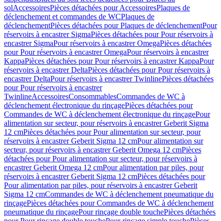
sol
Accessoires
Pièces détachées pour Accessoires
Plaques de
déclenchement et commandes de WC
Plaques de
déclenchement
Pièces détachées pour Plaques de déclenchement
Pour
réservoirs à encastrer Sigma
Pièces détachées pour Pour réservoirs à
encastrer Sigma
Pour réservoirs à encastrer Omega
Pièces détachées
pour Pour réservoirs à encastrer Omega
Pour réservoirs à encastrer
Kappa
Pièces détachées pour Pour réservoirs à encastrer Kappa
Pour
réservoirs à encastrer Delta
Pièces détachées pour Pour réservoirs à
encastrer Delta
Pour réservoirs à encastrer Twinline
Pièces détachées
pour Pour réservoirs à encastrer
Twinline
Accessoires
Consommables
Commandes de WC à
déclenchement électronique du rinçage
Pièces détachées pour
Commandes de WC à déclenchement électronique du rinçage
Pour
alimentation sur secteur, pour réservoirs à encastrer Geberit Sigma
12 cm
Pièces détachées pour Pour alimentation sur secteur, pour
réservoirs à encastrer Geberit Sigma 12 cm
Pour alimentation sur
secteur, pour réservoirs à encastrer Geberit Omega 12 cm
Pièces
détachées pour Pour alimentation sur secteur, pour réservoirs à
encastrer Geberit Omega 12 cm
Pour alimentation par piles, pour
réservoirs à encastrer Geberit Sigma 12 cm
Pièces détachées pour
Pour alimentation par piles, pour réservoirs à encastrer Geberit
Sigma 12 cm
Commandes de WC à déclenchement pneumatique du
rinçage
Pièces détachées pour Commandes de WC à déclenchement
pneumatique du rinçage
Pour rinçage double touche
Pièces détachées
pour Pour rinçage double touche
Pour rinçage simple touche
Pièces