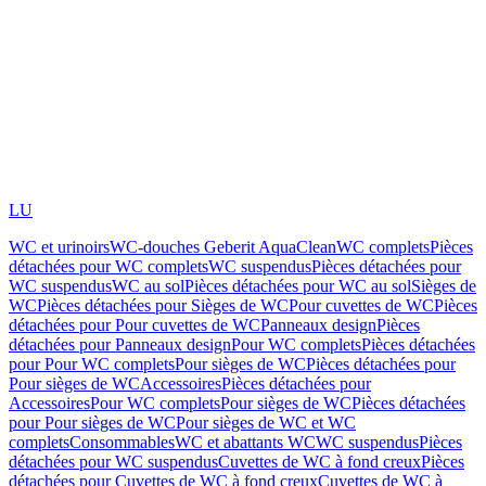
LU
WC et urinoirs
WC-douches Geberit AquaClean
WC complets
Pièces
détachées pour WC complets
WC suspendus
Pièces détachées pour
WC suspendus
WC au sol
Pièces détachées pour WC au sol
Sièges de
WC
Pièces détachées pour Sièges de WC
Pour cuvettes de WC
Pièces
détachées pour Pour cuvettes de WC
Panneaux design
Pièces
détachées pour Panneaux design
Pour WC complets
Pièces détachées
pour Pour WC complets
Pour sièges de WC
Pièces détachées pour
Pour sièges de WC
Accessoires
Pièces détachées pour
Accessoires
Pour WC complets
Pour sièges de WC
Pièces détachées
pour Pour sièges de WC
Pour sièges de WC et WC
complets
Consommables
WC et abattants WC
WC suspendus
Pièces
détachées pour WC suspendus
Cuvettes de WC à fond creux
Pièces
détachées pour Cuvettes de WC à fond creux
Cuvettes de WC à