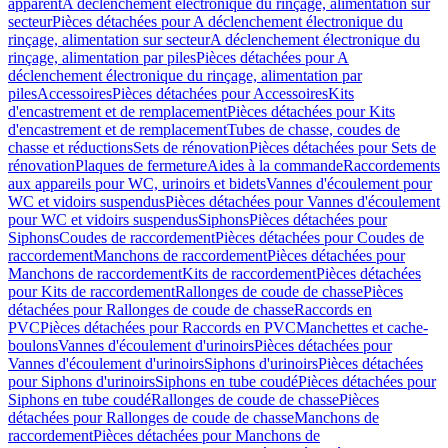
apparent
A déclenchement électronique du rinçage, alimentation sur
secteur
Pièces détachées pour A déclenchement électronique du
rinçage, alimentation sur secteur
A déclenchement électronique du
rinçage, alimentation par piles
Pièces détachées pour A
déclenchement électronique du rinçage, alimentation par
piles
Accessoires
Pièces détachées pour Accessoires
Kits
d'encastrement et de remplacement
Pièces détachées pour Kits
d'encastrement et de remplacement
Tubes de chasse, coudes de
chasse et réductions
Sets de rénovation
Pièces détachées pour Sets de
rénovation
Plaques de fermeture
Aides à la commande
Raccordements
aux appareils pour WC, urinoirs et bidets
Vannes d'écoulement pour
WC et vidoirs suspendus
Pièces détachées pour Vannes d'écoulement
pour WC et vidoirs suspendus
Siphons
Pièces détachées pour
Siphons
Coudes de raccordement
Pièces détachées pour Coudes de
raccordement
Manchons de raccordement
Pièces détachées pour
Manchons de raccordement
Kits de raccordement
Pièces détachées
pour Kits de raccordement
Rallonges de coude de chasse
Pièces
détachées pour Rallonges de coude de chasse
Raccords en
PVC
Pièces détachées pour Raccords en PVC
Manchettes et cache-
boulons
Vannes d'écoulement d'urinoirs
Pièces détachées pour
Vannes d'écoulement d'urinoirs
Siphons d'urinoirs
Pièces détachées
pour Siphons d'urinoirs
Siphons en tube coudé
Pièces détachées pour
Siphons en tube coudé
Rallonges de coude de chasse
Pièces
détachées pour Rallonges de coude de chasse
Manchons de
raccordement
Pièces détachées pour Manchons de