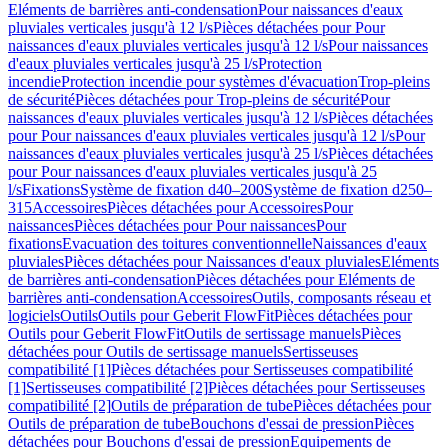
Eléments de barrières anti-condensation
Pour naissances d'eaux
pluviales verticales jusqu'à 12 l/s
Pièces détachées pour Pour
naissances d'eaux pluviales verticales jusqu'à 12 l/s
Pour naissances
d'eaux pluviales verticales jusqu'à 25 l/s
Protection
incendie
Protection incendie pour systèmes d'évacuation
Trop-pleins
de sécurité
Pièces détachées pour Trop-pleins de sécurité
Pour
naissances d'eaux pluviales verticales jusqu'à 12 l/s
Pièces détachées
pour Pour naissances d'eaux pluviales verticales jusqu'à 12 l/s
Pour
naissances d'eaux pluviales verticales jusqu'à 25 l/s
Pièces détachées
pour Pour naissances d'eaux pluviales verticales jusqu'à 25
l/s
Fixations
Système de fixation d40–200
Système de fixation d250–
315
Accessoires
Pièces détachées pour Accessoires
Pour
naissances
Pièces détachées pour Pour naissances
Pour
fixations
Evacuation des toitures conventionnelle
Naissances d'eaux
pluviales
Pièces détachées pour Naissances d'eaux pluviales
Eléments
de barrières anti-condensation
Pièces détachées pour Eléments de
barrières anti-condensation
Accessoires
Outils, composants réseau et
logiciels
Outils
Outils pour Geberit FlowFit
Pièces détachées pour
Outils pour Geberit FlowFit
Outils de sertissage manuels
Pièces
détachées pour Outils de sertissage manuels
Sertisseuses
compatibilité [1]
Pièces détachées pour Sertisseuses compatibilité
[1]
Sertisseuses compatibilité [2]
Pièces détachées pour Sertisseuses
compatibilité [2]
Outils de préparation de tube
Pièces détachées pour
Outils de préparation de tube
Bouchons d'essai de pression
Pièces
détachées pour Bouchons d'essai de pression
Equipements de