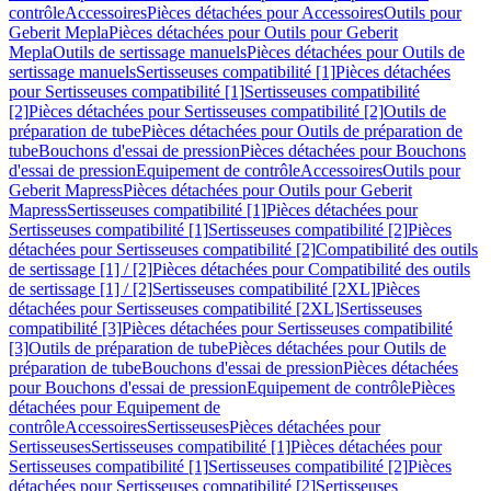
contrôle
Accessoires
Pièces détachées pour Accessoires
Outils pour
Geberit Mepla
Pièces détachées pour Outils pour Geberit
Mepla
Outils de sertissage manuels
Pièces détachées pour Outils de
sertissage manuels
Sertisseuses compatibilité [1]
Pièces détachées
pour Sertisseuses compatibilité [1]
Sertisseuses compatibilité
[2]
Pièces détachées pour Sertisseuses compatibilité [2]
Outils de
préparation de tube
Pièces détachées pour Outils de préparation de
tube
Bouchons d'essai de pression
Pièces détachées pour Bouchons
d'essai de pression
Equipement de contrôle
Accessoires
Outils pour
Geberit Mapress
Pièces détachées pour Outils pour Geberit
Mapress
Sertisseuses compatibilité [1]
Pièces détachées pour
Sertisseuses compatibilité [1]
Sertisseuses compatibilité [2]
Pièces
détachées pour Sertisseuses compatibilité [2]
Compatibilité des outils
de sertissage [1] / [2]
Pièces détachées pour Compatibilité des outils
de sertissage [1] / [2]
Sertisseuses compatibilité [2XL]
Pièces
détachées pour Sertisseuses compatibilité [2XL]
Sertisseuses
compatibilité [3]
Pièces détachées pour Sertisseuses compatibilité
[3]
Outils de préparation de tube
Pièces détachées pour Outils de
préparation de tube
Bouchons d'essai de pression
Pièces détachées
pour Bouchons d'essai de pression
Equipement de contrôle
Pièces
détachées pour Equipement de
contrôle
Accessoires
Sertisseuses
Pièces détachées pour
Sertisseuses
Sertisseuses compatibilité [1]
Pièces détachées pour
Sertisseuses compatibilité [1]
Sertisseuses compatibilité [2]
Pièces
détachées pour Sertisseuses compatibilité [2]
Sertisseuses