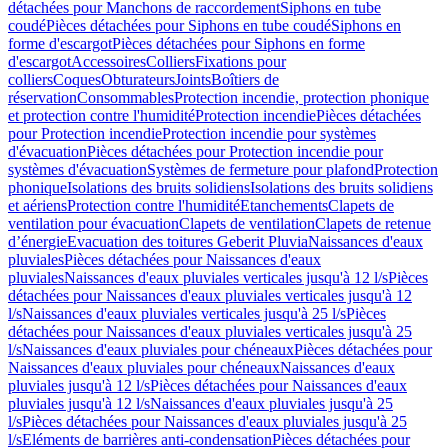
détachées pour Manchons de raccordement
Siphons en tube
coudé
Pièces détachées pour Siphons en tube coudé
Siphons en
forme d'escargot
Pièces détachées pour Siphons en forme
d'escargot
Accessoires
Colliers
Fixations pour
colliers
Coques
Obturateurs
Joints
Boîtiers de
réservation
Consommables
Protection incendie, protection phonique
et protection contre l'humidité
Protection incendie
Pièces détachées
pour Protection incendie
Protection incendie pour systèmes
d'évacuation
Pièces détachées pour Protection incendie pour
systèmes d'évacuation
Systèmes de fermeture pour plafond
Protection
phonique
Isolations des bruits solidiens
Isolations des bruits solidiens
et aériens
Protection contre l'humidité
Etanchements
Clapets de
ventilation pour évacuation
Clapets de ventilation
Clapets de retenue
d’énergie
Evacuation des toitures Geberit Pluvia
Naissances d'eaux
pluviales
Pièces détachées pour Naissances d'eaux
pluviales
Naissances d'eaux pluviales verticales jusqu'à 12 l/s
Pièces
détachées pour Naissances d'eaux pluviales verticales jusqu'à 12
l/s
Naissances d'eaux pluviales verticales jusqu'à 25 l/s
Pièces
détachées pour Naissances d'eaux pluviales verticales jusqu'à 25
l/s
Naissances d'eaux pluviales pour chéneaux
Pièces détachées pour
Naissances d'eaux pluviales pour chéneaux
Naissances d'eaux
pluviales jusqu'à 12 l/s
Pièces détachées pour Naissances d'eaux
pluviales jusqu'à 12 l/s
Naissances d'eaux pluviales jusqu'à 25
l/s
Pièces détachées pour Naissances d'eaux pluviales jusqu'à 25
l/s
Eléments de barrières anti-condensation
Pièces détachées pour