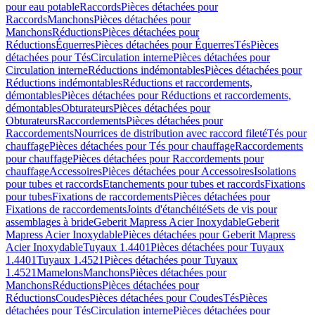
pour eau potable
Raccords
Pièces détachées pour
Raccords
Manchons
Pièces détachées pour
Manchons
Réductions
Pièces détachées pour
Réductions
Équerres
Pièces détachées pour Équerres
Tés
Pièces
détachées pour Tés
Circulation interne
Pièces détachées pour
Circulation interne
Réductions indémontables
Pièces détachées pour
Réductions indémontables
Réductions et raccordements,
démontables
Pièces détachées pour Réductions et raccordements,
démontables
Obturateurs
Pièces détachées pour
Obturateurs
Raccordements
Pièces détachées pour
Raccordements
Nourrices de distribution avec raccord fileté
Tés pour
chauffage
Pièces détachées pour Tés pour chauffage
Raccordements
pour chauffage
Pièces détachées pour Raccordements pour
chauffage
Accessoires
Pièces détachées pour Accessoires
Isolations
pour tubes et raccords
Etanchements pour tubes et raccords
Fixations
pour tubes
Fixations de raccordements
Pièces détachées pour
Fixations de raccordements
Joints d'étanchéité
Sets de vis pour
assemblages à bride
Geberit Mapress Acier Inoxydable
Geberit
Mapress Acier Inoxydable
Pièces détachées pour Geberit Mapress
Acier Inoxydable
Tuyaux 1.4401
Pièces détachées pour Tuyaux
1.4401
Tuyaux 1.4521
Pièces détachées pour Tuyaux
1.4521
Mamelons
Manchons
Pièces détachées pour
Manchons
Réductions
Pièces détachées pour
Réductions
Coudes
Pièces détachées pour Coudes
Tés
Pièces
détachées pour Tés
Circulation interne
Pièces détachées pour