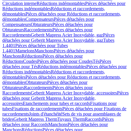
Circulation interne
Réductions indémontables
Pièces détachées pour
Réductions indémontables
Réductions et raccordements,
démontables
Pièces détachées pour Réductions et raccordements,
démontables
Compensateurs
Pièces détachées pour
Compensateurs
Obturateurs
Pièces détachées pour
Obturateurs
Raccordements
Pièces détachées pour
Raccordements
Geberit Mapress Acier Inoxydable, gaz
Pièces
détachées pour Geberit Mapress Acier Inoxydable, gaz
Tubes
1.4401
Pièces détachées pour Tubes
1.4401
Mamelons
Manchons
Pièces détachées pour
Manchons
Réductions
Pièces détachées pour
Réductions
Coudes
Pièces détachées pour Coudes
Tés
Pièces
détachées pour Tés
Réductions indémontables
Pièces détachées pour
Réductions indémontables
Réductions et raccordements,
démontables
Pièces détachées pour Réductions et raccordements,
démontables
Obturateurs
Pièces détachées pour
Obturateurs
Raccordements
Pièces détachées pour
Raccordements
Geberit Mapress Acier Inoxydable, accessoires
Pièces
détachées pour Geberit Mapress Acier Inoxydable,
accessoires
Etanchements pour tubes et raccords
Fixations pour
tubes
Fixations de raccordements
Pièces détachées pour Fixations de
raccordements
Joints d'étanchéité
Sets de vis pour assemblages de
brides
Geberit Mapress Therm
Tuyaux Therm
Raccords
Pièces
détachées pour Raccords
Manchons
Pièces détachées pour
Manchons
Réductions
Pièces détachées pour