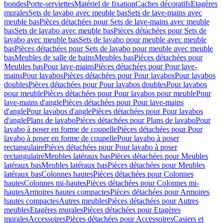
bondes
Porte-serviettes
Matériel de fixation
Caches décoratifs
Etagères
murales
Sets de lavabo avec meuble bas
Sets de lave-mains avec
meuble bas
Pièces détachées pour Sets de lave-mains avec meuble
bas
Sets de lavabo avec meuble bas
Pièces détachées pour Sets de
lavabo avec meuble bas
Sets de lavabo pour meuble avec meuble
bas
Pièces détachées pour Sets de lavabo pour meuble avec meuble
bas
Meubles de salle de bains
Meubles bas
Pièces détachées pour
Meubles bas
Pour lave-mains
Pièces détachées pour Pour lave-
mains
Pour lavabos
Pièces détachées pour Pour lavabos
Pour lavabos
doubles
Pièces détachées pour Pour lavabos doubles
Pour lavabos
pour meuble
Pièces détachées pour Pour lavabos pour meuble
Pour
lave-mains d'angle
Pièces détachées pour Pour lave-mains
d'angle
Pour lavabos d'angle
Pièces détachées pour Pour lavabos
d'angle
Plans de lavabo
Pièces détachées pour Plans de lavabo
Pour
lavabo à poser en forme de coupelle
Pièces détachées pour Pour
lavabo à poser en forme de coupelle
Pour lavabo à poser
rectangulaire
Pièces détachées pour Pour lavabo à poser
rectangulaire
Meubles latéraux bas
Pièces détachées pour Meubles
latéraux bas
Meubles latéraux bas
Pièces détachées pour Meubles
latéraux bas
Colonnes hautes
Pièces détachées pour Colonnes
hautes
Colonnes mi-hautes
Pièces détachées pour Colonnes mi-
hautes
Armoires hautes compactes
Pièces détachées pour Armoires
hautes compactes
Autres meubles
Pièces détachées pour Autres
meubles
Etagères murales
Pièces détachées pour Etagères
murales
Accessoires
Pièces détachées pour Accessoires
Casiers et