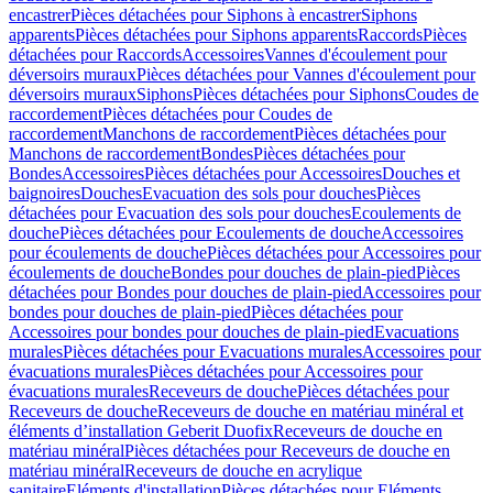
encastrer
Pièces détachées pour Siphons à encastrer
Siphons
apparents
Pièces détachées pour Siphons apparents
Raccords
Pièces
détachées pour Raccords
Accessoires
Vannes d'écoulement pour
déversoirs muraux
Pièces détachées pour Vannes d'écoulement pour
déversoirs muraux
Siphons
Pièces détachées pour Siphons
Coudes de
raccordement
Pièces détachées pour Coudes de
raccordement
Manchons de raccordement
Pièces détachées pour
Manchons de raccordement
Bondes
Pièces détachées pour
Bondes
Accessoires
Pièces détachées pour Accessoires
Douches et
baignoires
Douches
Evacuation des sols pour douches
Pièces
détachées pour Evacuation des sols pour douches
Ecoulements de
douche
Pièces détachées pour Ecoulements de douche
Accessoires
pour écoulements de douche
Pièces détachées pour Accessoires pour
écoulements de douche
Bondes pour douches de plain-pied
Pièces
détachées pour Bondes pour douches de plain-pied
Accessoires pour
bondes pour douches de plain-pied
Pièces détachées pour
Accessoires pour bondes pour douches de plain-pied
Evacuations
murales
Pièces détachées pour Evacuations murales
Accessoires pour
évacuations murales
Pièces détachées pour Accessoires pour
évacuations murales
Receveurs de douche
Pièces détachées pour
Receveurs de douche
Receveurs de douche en matériau minéral et
éléments d’installation Geberit Duofix
Receveurs de douche en
matériau minéral
Pièces détachées pour Receveurs de douche en
matériau minéral
Receveurs de douche en acrylique
sanitaire
Eléments d'installation
Pièces détachées pour Eléments