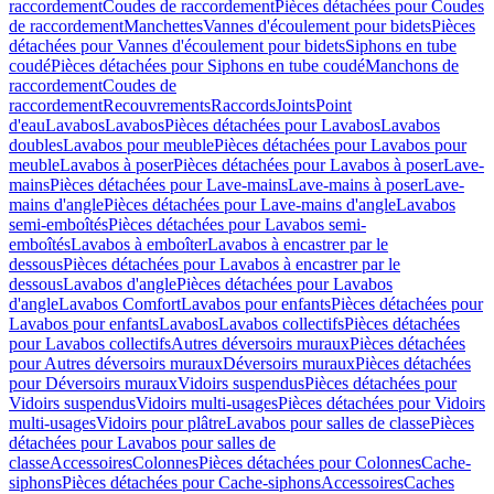
raccordement
Coudes de raccordement
Pièces détachées pour Coudes
de raccordement
Manchettes
Vannes d'écoulement pour bidets
Pièces
détachées pour Vannes d'écoulement pour bidets
Siphons en tube
coudé
Pièces détachées pour Siphons en tube coudé
Manchons de
raccordement
Coudes de
raccordement
Recouvrements
Raccords
Joints
Point
d'eau
Lavabos
Lavabos
Pièces détachées pour Lavabos
Lavabos
doubles
Lavabos pour meuble
Pièces détachées pour Lavabos pour
meuble
Lavabos à poser
Pièces détachées pour Lavabos à poser
Lave-
mains
Pièces détachées pour Lave-mains
Lave-mains à poser
Lave-
mains d'angle
Pièces détachées pour Lave-mains d'angle
Lavabos
semi-emboîtés
Pièces détachées pour Lavabos semi-
emboîtés
Lavabos à emboîter
Lavabos à encastrer par le
dessous
Pièces détachées pour Lavabos à encastrer par le
dessous
Lavabos d'angle
Pièces détachées pour Lavabos
d'angle
Lavabos Comfort
Lavabos pour enfants
Pièces détachées pour
Lavabos pour enfants
Lavabos
Lavabos collectifs
Pièces détachées
pour Lavabos collectifs
Autres déversoirs muraux
Pièces détachées
pour Autres déversoirs muraux
Déversoirs muraux
Pièces détachées
pour Déversoirs muraux
Vidoirs suspendus
Pièces détachées pour
Vidoirs suspendus
Vidoirs multi-usages
Pièces détachées pour Vidoirs
multi-usages
Vidoirs pour plâtre
Lavabos pour salles de classe
Pièces
détachées pour Lavabos pour salles de
classe
Accessoires
Colonnes
Pièces détachées pour Colonnes
Cache-
siphons
Pièces détachées pour Cache-siphons
Accessoires
Caches