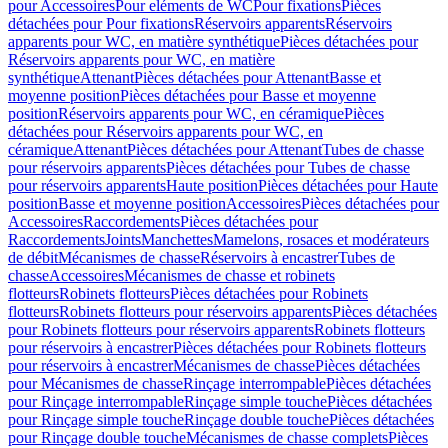
pour Accessoires
Pour eléments de WC
Pour fixations
Pièces
détachées pour Pour fixations
Réservoirs apparents
Réservoirs
apparents pour WC, en matière synthétique
Pièces détachées pour
Réservoirs apparents pour WC, en matière
synthétique
Attenant
Pièces détachées pour Attenant
Basse et
moyenne position
Pièces détachées pour Basse et moyenne
position
Réservoirs apparents pour WC, en céramique
Pièces
détachées pour Réservoirs apparents pour WC, en
céramique
Attenant
Pièces détachées pour Attenant
Tubes de chasse
pour réservoirs apparents
Pièces détachées pour Tubes de chasse
pour réservoirs apparents
Haute position
Pièces détachées pour Haute
position
Basse et moyenne position
Accessoires
Pièces détachées pour
Accessoires
Raccordements
Pièces détachées pour
Raccordements
Joints
Manchettes
Mamelons, rosaces et modérateurs
de débit
Mécanismes de chasse
Réservoirs à encastrer
Tubes de
chasse
Accessoires
Mécanismes de chasse et robinets
flotteurs
Robinets flotteurs
Pièces détachées pour Robinets
flotteurs
Robinets flotteurs pour réservoirs apparents
Pièces détachées
pour Robinets flotteurs pour réservoirs apparents
Robinets flotteurs
pour réservoirs à encastrer
Pièces détachées pour Robinets flotteurs
pour réservoirs à encastrer
Mécanismes de chasse
Pièces détachées
pour Mécanismes de chasse
Rinçage interrompable
Pièces détachées
pour Rinçage interrompable
Rinçage simple touche
Pièces détachées
pour Rinçage simple touche
Rinçage double touche
Pièces détachées
pour Rinçage double touche
Mécanismes de chasse complets
Pièces