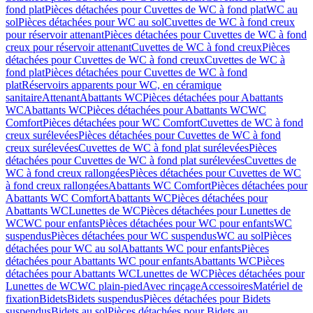
fond plat
Pièces détachées pour Cuvettes de WC à fond plat
WC au
sol
Pièces détachées pour WC au sol
Cuvettes de WC à fond creux
pour réservoir attenant
Pièces détachées pour Cuvettes de WC à fond
creux pour réservoir attenant
Cuvettes de WC à fond creux
Pièces
détachées pour Cuvettes de WC à fond creux
Cuvettes de WC à
fond plat
Pièces détachées pour Cuvettes de WC à fond
plat
Réservoirs apparents pour WC, en céramique
sanitaire
Attenant
Abattants WC
Pièces détachées pour Abattants
WC
Abattants WC
Pièces détachées pour Abattants WC
WC
Comfort
Pièces détachées pour WC Comfort
Cuvettes de WC à fond
creux surélevées
Pièces détachées pour Cuvettes de WC à fond
creux surélevées
Cuvettes de WC à fond plat surélevées
Pièces
détachées pour Cuvettes de WC à fond plat surélevées
Cuvettes de
WC à fond creux rallongées
Pièces détachées pour Cuvettes de WC
à fond creux rallongées
Abattants WC Comfort
Pièces détachées pour
Abattants WC Comfort
Abattants WC
Pièces détachées pour
Abattants WC
Lunettes de WC
Pièces détachées pour Lunettes de
WC
WC pour enfants
Pièces détachées pour WC pour enfants
WC
suspendus
Pièces détachées pour WC suspendus
WC au sol
Pièces
détachées pour WC au sol
Abattants WC pour enfants
Pièces
détachées pour Abattants WC pour enfants
Abattants WC
Pièces
détachées pour Abattants WC
Lunettes de WC
Pièces détachées pour
Lunettes de WC
WC plain-pied
Avec rinçage
Accessoires
Matériel de
fixation
Bidets
Bidets suspendus
Pièces détachées pour Bidets
suspendus
Bidets au sol
Pièces détachées pour Bidets au