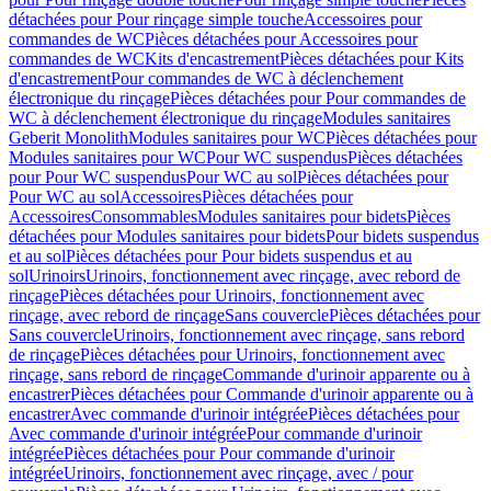
détachées pour Pour rinçage simple touche
Accessoires pour
commandes de WC
Pièces détachées pour Accessoires pour
commandes de WC
Kits d'encastrement
Pièces détachées pour Kits
d'encastrement
Pour commandes de WC à déclenchement
électronique du rinçage
Pièces détachées pour Pour commandes de
WC à déclenchement électronique du rinçage
Modules sanitaires
Geberit Monolith
Modules sanitaires pour WC
Pièces détachées pour
Modules sanitaires pour WC
Pour WC suspendus
Pièces détachées
pour Pour WC suspendus
Pour WC au sol
Pièces détachées pour
Pour WC au sol
Accessoires
Pièces détachées pour
Accessoires
Consommables
Modules sanitaires pour bidets
Pièces
détachées pour Modules sanitaires pour bidets
Pour bidets suspendus
et au sol
Pièces détachées pour Pour bidets suspendus et au
sol
Urinoirs
Urinoirs, fonctionnement avec rinçage, avec rebord de
rinçage
Pièces détachées pour Urinoirs, fonctionnement avec
rinçage, avec rebord de rinçage
Sans couvercle
Pièces détachées pour
Sans couvercle
Urinoirs, fonctionnement avec rinçage, sans rebord
de rinçage
Pièces détachées pour Urinoirs, fonctionnement avec
rinçage, sans rebord de rinçage
Commande d'urinoir apparente ou à
encastrer
Pièces détachées pour Commande d'urinoir apparente ou à
encastrer
Avec commande d'urinoir intégrée
Pièces détachées pour
Avec commande d'urinoir intégrée
Pour commande d'urinoir
intégrée
Pièces détachées pour Pour commande d'urinoir
intégrée
Urinoirs, fonctionnement avec rinçage, avec / pour