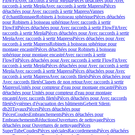
FlowFit
Avec raccords à sertir Mepla
Pièces détachées pour Avec
raccords à sertir Mepla
Avec raccords à sertir Mapress
Pièces
détachées pour Avec raccords à sertir Mapress
Vannes
d’échantillonnage
Robinets à boisseau sphérique
Pièces détachées
pour Robinets à boisseau sphérique
Avec raccords à sertir
FlowFit
Pièces détachées pour Avec raccords à sertir FlowFit
Avec
raccords à sertir Mepla
Pièces détachées pour Avec raccords à sertir
Mepla
Avec raccords à sertir Mapress
Pièces détachées pour Avec
raccords à sertir Mapress
Robinets à boisseau sphérique pour
montage encastré
Pièces détachées pour Robinets à boisseau
sphérique pour montage encastré
Avec raccords à sertir
FlowFit
Pièces détachées pour Avec raccords à sertir FlowFit
Avec
raccords à sertir Mepla
Pièces détachées pour Avec raccords à sertir
Mepla
Avec raccords à sertir Mapress
Pièces détachées pour Avec
raccords à sertir Mapress
Avec raccords filetés
Pièces détachées pour
Avec raccords filetés
Clapets de non retour
Avec raccords à sertir
Mapress
Unités pour compteur d'eau pour montage encastré
Pièces
détachées pour Unités pour compteur d'eau pour montage
encastré
Avec raccords filetés
Pièces détachées pour Avec raccords
filetés
Systèmes d'évacuation des bâtiments
Geberit Silent-
db20
Tuyaux
Pièces
Pièces détachées pour
Pièces
Coudes
Embranchements
Pièces détachées pour
Embranchements
Réductions
Ouvertures de nettoyage
Pièces
détachées pour Ouvertures de nettoyage
Pièces
SuperTube
Coudes
Pièces spéciales
Raccordements
Pièces détachées