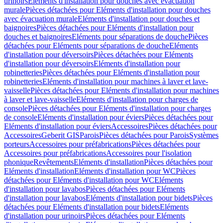
urinoirs
Eléments d'installation pour douches avec évacuation
murale
Pièces détachées pour Eléments d'installation pour douches
avec évacuation murale
Eléments d'installation pour douches et
baignoires
Pièces détachées pour Eléments d'installation pour
douches et baignoires
Eléments pour séparations de douche
Pièces
détachées pour Eléments pour séparations de douche
Eléments
d'installation pour déversoirs
Pièces détachées pour Eléments
d'installation pour déversoirs
Eléments d'installation pour
robinetteries
Pièces détachées pour Eléments d'installation pour
robinetteries
Eléments d'installation pour machines à laver et lave-
vaisselle
Pièces détachées pour Eléments d'installation pour machines
à laver et lave-vaisselle
Eléments d'installation pour charges de
console
Pièces détachées pour Eléments d'installation pour charges
de console
Eléments d'installation pour éviers
Pièces détachées pour
Eléments d'installation pour éviers
Accessoires
Pièces détachées pour
Accessoires
Geberit GIS
Parois
Pièces détachées pour Parois
Systèmes
porteurs
Accessoires pour préfabrications
Pièces détachées pour
Accessoires pour préfabrications
Accessoires pour l'isolation
phonique
Revêtements
Eléments d'installation
Pièces détachées pour
Eléments d'installation
Eléments d'installation pour WC
Pièces
détachées pour Eléments d'installation pour WC
Eléments
d'installation pour lavabos
Pièces détachées pour Eléments
d'installation pour lavabos
Eléments d'installation pour bidets
Pièces
détachées pour Eléments d'installation pour bidets
Eléments
d'installation pour urinoirs
Pièces détachées pour Eléments