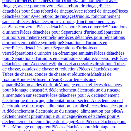
couvercle
Pièces détachées pour Urinoirs, fonctionnement avec
rinçage, avec / pour couvercle
Sans rebord de rinçage
Pièces
détachées pour Sans rebord de rinçage
Avec rebord de rinçage
Pièces
détachées pour Avec rebord de rinçage
Urinoirs, fonctionnement
sans eau
Pièces détachées pour Urinoirs, fonctionnement sans
eau
Sans couvercle
Pièces détachées pour Sans couvercle
Séparations
d'urinoirs
Pièces détachées pour Séparations d'urinoirs
Séparations
d'urinoirs en matière synthétique
Pièces détachées pour Séparations
d'urinoirs en matière synthétique
Séparations d'urinoirs en
verre
Pièces détachées pour Séparations d'urinoirs en
verre
Séparations d'urinoirs en céramique sanitaire
Pièces détachées
pour Séparations d'urinoirs en céramique sanitaire
Accessoires
Pièces
détachées pour Accessoires
Siphons et accessoires de siphons
Tubes
de chasse, coudes de chasse et réductions
Pièces détachées pour
Tubes de chasse, coudes de chasse et réductions
Matériel de
fixation
Bondes
Diffuseur d’eau
Raccordements aux
appareils
Commandes d'urinoir
Montage encastré
Pièces détachées
pour Montage encastré
A déclenchement électronique du rinçage,
alimentation sur secteur
Pièces détachées pour A déclenchement
électronique du rinçage, alimentation sur secteur
A déclenchement
électronique du rinçage, alimentation par piles
Pièces détachées pour
A déclenchement électronique du rinçage, alimentation par piles
A
déclenchement pneumatique du rinçage
Pièces détachées pour A
déclenchement pneumatique du rinçage
Basic
Pièces détachées pour
Basic
Montage en apparent
Pièces détachées pour Montage en