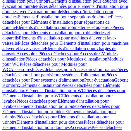
d'installation pour urinoirs
Eléments d'installation pour douches avec
évacuation murale
Pièces détachées pour Eléments d'installation pour
douches avec évacuation murale
Eléments d’installation pour
douches
Eléments d’installation pour séparations de douche
Pièces
détachées pour Eléments d’installation pour séparations de
douche
Eléments d'installation pour robinetteries et appareils
Pièces
détachées pour Eléments d'installation pour robinetteries et
appareils
Eléments d'installation pour machines à laver et lave-
vaisselle
Pièces détachées pour Eléments d'installation pour machines
à laver et lave-vaisselle
Eléments d'installation pour charges de
console
Accessoires
Pièces détachées pour Accessoires
Modules
d'installation
Pièces détachées pour Modules d'installation
Modules
pour WC
Pièces détachées pour Modules pour
WC
Accessoires
Pièces détachées pour Accessoires
Pour parois
Pièces
détachées pour Pour parois
Pour systèmes d'alimentation
Pièces
détachées pour Pour systèmes d'alimentation
Pour évacuation
Geberit
Kombifix
Eléments d'installation
Pièces détachées pour Eléments
d'installation
Eléments d'installation pour WC
Pièces détachées pour
Eléments d'installation pour WC
Eléments d'installation pour
lavabos
Pièces détachées pour Eléments d'installation pour
lavabos
Eléments d'installation pour bidets
Pièces détachées pour
Eléments d'installation pour bidets
Eléments d'installation pour
urinoirs
Pièces détachées pour Eléments d'installation pour
urinoirs
Eléments d'installation pour douches
Pièces détachées pour
Eléments d'installation pour douches
Accessoires
Pièces détachées