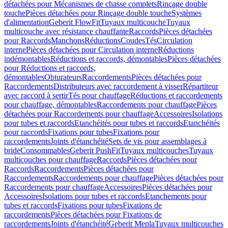
détachées pour Mécanismes de chasse complets
Rinçage double
touche
Pièces détachées pour Rinçage double touche
Systèmes
d'alimentation
Geberit FlowFit
Tuyaux multicouche
Tuyaux
multicouche avec résistance chauffante
Raccords
Pièces détachées
pour Raccords
Manchons
Réductions
Coudes
Tés
Circulation
interne
Pièces détachées pour Circulation interne
Réductions
indémontables
Réductions et raccords, démontables
Pièces détachées
pour Réductions et raccords,
démontables
Obturateurs
Raccordements
Pièces détachées pour
Raccordements
Distributeurs avec raccordement à visser
Répartiteur
avec raccord à sertir
Tés pour chauffage
Réductions et raccordements
pour chauffage, démontables
Raccordements pour chauffage
Pièces
détachées pour Raccordements pour chauffage
Accessoires
Isolations
pour tubes et raccords
Etanchéités pour tubes et raccords
Etanchéités
pour raccords
Fixations pour tubes
Fixations pour
raccordements
Joints d'étanchéité
Sets de vis pour assemblages à
bride
Consommables
Geberit PushFit
Tuyaux multicouches
Tuyaux
multicouches pour chauffage
Raccords
Pièces détachées pour
Raccords
Raccordements
Pièces détachées pour
Raccordements
Raccordements pour chauffage
Pièces détachées pour
Raccordements pour chauffage
Accessoires
Pièces détachées pour
Accessoires
Isolations pour tubes et raccords
Etanchements pour
tubes et raccords
Fixations pour tubes
Fixations de
raccordements
Pièces détachées pour Fixations de
raccordements
Joints d'étanchéité
Geberit Mepla
Tuyaux multicouches