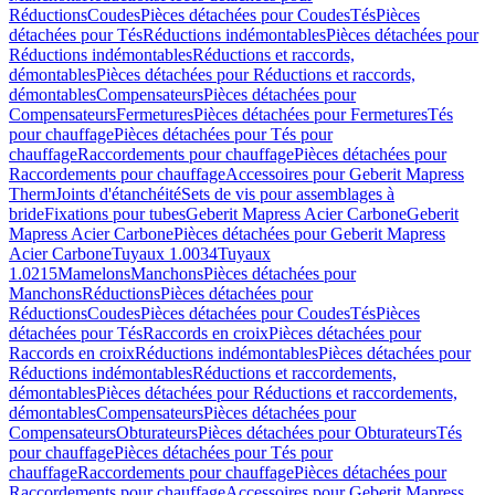
Réductions
Coudes
Pièces détachées pour Coudes
Tés
Pièces
détachées pour Tés
Réductions indémontables
Pièces détachées pour
Réductions indémontables
Réductions et raccords,
démontables
Pièces détachées pour Réductions et raccords,
démontables
Compensateurs
Pièces détachées pour
Compensateurs
Fermetures
Pièces détachées pour Fermetures
Tés
pour chauffage
Pièces détachées pour Tés pour
chauffage
Raccordements pour chauffage
Pièces détachées pour
Raccordements pour chauffage
Accessoires pour Geberit Mapress
Therm
Joints d'étanchéité
Sets de vis pour assemblages à
bride
Fixations pour tubes
Geberit Mapress Acier Carbone
Geberit
Mapress Acier Carbone
Pièces détachées pour Geberit Mapress
Acier Carbone
Tuyaux 1.0034
Tuyaux
1.0215
Mamelons
Manchons
Pièces détachées pour
Manchons
Réductions
Pièces détachées pour
Réductions
Coudes
Pièces détachées pour Coudes
Tés
Pièces
détachées pour Tés
Raccords en croix
Pièces détachées pour
Raccords en croix
Réductions indémontables
Pièces détachées pour
Réductions indémontables
Réductions et raccordements,
démontables
Pièces détachées pour Réductions et raccordements,
démontables
Compensateurs
Pièces détachées pour
Compensateurs
Obturateurs
Pièces détachées pour Obturateurs
Tés
pour chauffage
Pièces détachées pour Tés pour
chauffage
Raccordements pour chauffage
Pièces détachées pour
Raccordements pour chauffage
Accessoires pour Geberit Mapress