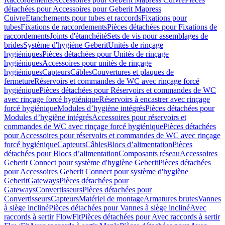
détachées pour Accessoires pour Geberit Mapress
Cuivre
Etanchements pour tubes et raccords
Fixations pour
tubes
Fixations de raccordements
Pièces détachées pour Fixations de
raccordements
Joints d'étanchéité
Sets de vis pour assemblages de
brides
Système d'hygiène Geberit
Unités de rinçage
hygiéniques
Pièces détachées pour Unités de rinçage
hygiéniques
Accessoires pour unités de rinçage
hygiéniques
Capteurs
Câbles
Couvertures et plaques de
fermeture
Réservoirs et commandes de WC avec rinçage forcé
hygiénique
Pièces détachées pour Réservoirs et commandes de WC
avec rinçage forcé hygiénique
Réservoirs à encastrer avec rinçage
forcé hygiénique
Modules d’hygiène intégrés
Pièces détachées pour
Modules d’hygiène intégrés
Accessoires pour réservoirs et
commandes de WC avec rinçage forcé hygiénique
Pièces détachées
pour Accessoires pour réservoirs et commandes de WC avec rinçage
forcé hygiénique
Capteurs
Câbles
Blocs d’alimentation
Pièces
détachées pour Blocs d’alimentation
Composants réseau
Accessoires
Geberit Connect pour système d'hygiène Geberit
Pièces détachées
pour Accessoires Geberit Connect pour système d'hygiène
Geberit
Gateways
Pièces détachées pour
Gateways
Convertisseurs
Pièces détachées pour
Convertisseurs
Capteurs
Matériel de montage
Armatures brutes
Vannes
à siège incliné
Pièces détachées pour Vannes à siège incliné
Avec
raccords à sertir FlowFit
Pièces détachées pour Avec raccords à sertir