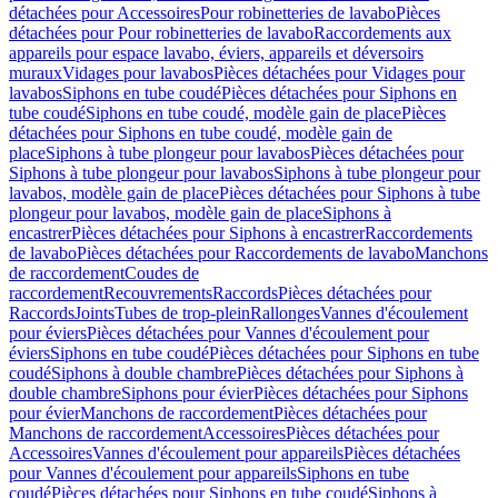
détachées pour Accessoires
Pour robinetteries de lavabo
Pièces
détachées pour Pour robinetteries de lavabo
Raccordements aux
appareils pour espace lavabo, éviers, appareils et déversoirs
muraux
Vidages pour lavabos
Pièces détachées pour Vidages pour
lavabos
Siphons en tube coudé
Pièces détachées pour Siphons en
tube coudé
Siphons en tube coudé, modèle gain de place
Pièces
détachées pour Siphons en tube coudé, modèle gain de
place
Siphons à tube plongeur pour lavabos
Pièces détachées pour
Siphons à tube plongeur pour lavabos
Siphons à tube plongeur pour
lavabos, modèle gain de place
Pièces détachées pour Siphons à tube
plongeur pour lavabos, modèle gain de place
Siphons à
encastrer
Pièces détachées pour Siphons à encastrer
Raccordements
de lavabo
Pièces détachées pour Raccordements de lavabo
Manchons
de raccordement
Coudes de
raccordement
Recouvrements
Raccords
Pièces détachées pour
Raccords
Joints
Tubes de trop-plein
Rallonges
Vannes d'écoulement
pour éviers
Pièces détachées pour Vannes d'écoulement pour
éviers
Siphons en tube coudé
Pièces détachées pour Siphons en tube
coudé
Siphons à double chambre
Pièces détachées pour Siphons à
double chambre
Siphons pour évier
Pièces détachées pour Siphons
pour évier
Manchons de raccordement
Pièces détachées pour
Manchons de raccordement
Accessoires
Pièces détachées pour
Accessoires
Vannes d'écoulement pour appareils
Pièces détachées
pour Vannes d'écoulement pour appareils
Siphons en tube
coudé
Pièces détachées pour Siphons en tube coudé
Siphons à