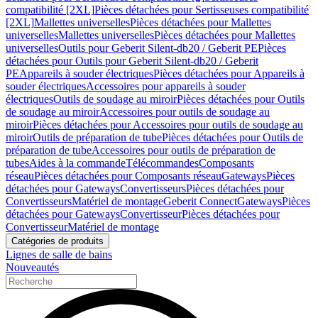
compatibilité [2XL]
Pièces détachées pour Sertisseuses compatibilité
[2XL]
Mallettes universelles
Pièces détachées pour Mallettes
universelles
Mallettes universelles
Pièces détachées pour Mallettes
universelles
Outils pour Geberit Silent-db20 / Geberit PE
Pièces
détachées pour Outils pour Geberit Silent-db20 / Geberit
PE
Appareils à souder électriques
Pièces détachées pour Appareils à
souder électriques
Accessoires pour appareils à souder
électriques
Outils de soudage au miroir
Pièces détachées pour Outils
de soudage au miroir
Accessoires pour outils de soudage au
miroir
Pièces détachées pour Accessoires pour outils de soudage au
miroir
Outils de préparation de tube
Pièces détachées pour Outils de
préparation de tube
Accessoires pour outils de préparation de
tubes
Aides à la commande
Télécommandes
Composants
réseau
Pièces détachées pour Composants réseau
Gateways
Pièces
détachées pour Gateways
Convertisseurs
Pièces détachées pour
Convertisseurs
Matériel de montage
Geberit Connect
Gateways
Pièces
détachées pour Gateways
Convertisseur
Pièces détachées pour
Convertisseur
Matériel de montage
Catégories de produits
Lignes de salle de bains
Nouveautés