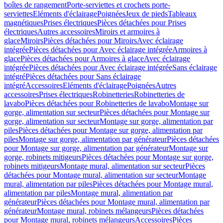
boîtes de rangement
Porte-serviettes et crochets porte-
serviettes
Eléments d'éclairage
Poignées
Jeux de pieds
Tableaux
magnétiques
Prises électriques
Pièces détachées pour Prises
électriques
Autres accessoires
Miroirs et armoires à
glace
Miroirs
Pièces détachées pour Miroirs
Avec éclairage
intégrée
Pièces détachées pour Avec éclairage intégrée
Armoires à
glace
Pièces détachées pour Armoires à glace
Avec éclairage
intégrée
Pièces détachées pour Avec éclairage intégrée
Sans éclairage
intégré
Pièces détachées pour Sans éclairage
intégré
Accessoires
Eléments d'éclairage
Poignées
Autres
accessoires
Prises électriques
Robinetteries
Robinetteries de
lavabo
Pièces détachées pour Robinetteries de lavabo
Montage sur
gorge, alimentation sur secteur
Pièces détachées pour Montage sur
gorge, alimentation sur secteur
Montage sur gorge, alimentation par
piles
Pièces détachées pour Montage sur gorge, alimentation par
piles
Montage sur gorge, alimentation par générateur
Pièces détachées
pour Montage sur gorge, alimentation par générateur
Montage sur
gorge, robinets mitigeurs
Pièces détachées pour Montage sur gorge,
robinets mitigeurs
Montage mural, alimentation sur secteur
Pièces
détachées pour Montage mural, alimentation sur secteur
Montage
mural, alimentation par piles
Pièces détachées pour Montage mural,
alimentation par piles
Montage mural, alimentation par
générateur
Pièces détachées pour Montage mural, alimentation par
générateur
Montage mural, robinets mélangeurs
Pièces détachées
pour Montage mural, robinets mélangeurs
Accessoires
Pièces