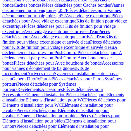
bonde
Caches bondes
Pièces détachées pour Caches bondes
Vannes
d'écoulement pour baignoires, d52
Pièces détachées pour Vannes
d'écoulement pour baignoires, d52
Avec vidage excentrique
Pièces
détachées pour Avec vidage excentrique
Kits de finition pour vidage
excentrique
Pièces détachées pour Kits de finition pour vidage
excentrique
Avec vidage excentrique et arrivée d'eau
Pièces
détachées pour Avec vidage excentrique et arrivée d'eau
Kits de
finition pour vidage excentrique et arrivée d'eau
Pièces détachées
pour Kits de finition pour vidage excentrique et arrivée d'eau
A
déclenchement par pression PushControl
Pièces détachées pour A
déclenchement par pression PushControl
Avec bouchons de
bonde
Pièces détachées pour Avec bouchons de bonde
Accessoires
pour vannes d'écoulement de baignoires
Kits de
raccordement
Arrivées d'eau
Systèmes d'installation et de chasse
d'eau
Geberit Duofix
Parois
Pièces détachées pour Parois
Systèmes
porteurs
Pièces détachées pour Systèmes
porteurs
Revêtements
Accessoires
Pièces détachées pour
Accessoires
Eléments d'installation
Pièces détachées pour Eléments
d'installation
Eléments d'installation pour WC
Pièces détachées pour
Eléments d'installation pour WC
Eléments d'installation pour
lavabos
Pièces détachées pour Eléments d'installation pour
lavabos
Eléments d'installation pour bidets
Pièces détachées pour
Eléments d'installation pour bidets
Eléments d'installation pour
urinoirs
Pièces détachées pour Eléments d'installation pour