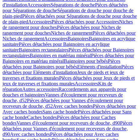
d'installation
Accessoires
Séparations de douche
Pièces détachées
pour Séparations de douche
Séparations de douche pour douche de
plain-pied
Pièces détachées pour Séparations de douche pour douche
de plain-pied
Accessoires
Pièces détachées pour Accessoires
Niches
de rangement pour douches
Pièces détachées pour Niches de
rangement pour douches
Niches de rangement
Pièces détachées pour
Niches de rangement
Accessoires
Baignoires
Baignoires en acrylique
sanitaire
Pièces détachées pour Baignoires en acrylique
sanitaire
Baignoires rectangulaires
Pièces détachées pour Baignoires
rectangulaires
Baignoires en matériau minéral
Pièces détachées pour
Baignoires en matériau minéral
Baignoires pour bébés
Pièces
détachées pour Baignoires pour bébés
Eléments d'installation
Pièces
détachées pour Eléments d'installation
Jeux de pieds et jeux de
traverses et fixations murales
Pièces détachées pour Jeux de pieds et
jeux de traverses et fixations murales
Accessoires
Kits de
réparation
Autres accessoires
Raccordements aux appareils pour
douches et baignoires
Vannes d'écoulement pour receveurs de
douche, d52
Pièces détachées pour Vannes d'écoulement pour
receveurs de douche, d52
Avec caches bondes
Pièces détachées pour
Avec caches bondes
Sans cache bonde
Pièces détachées pour Sans
cache bonde
Caches bondes
Pièces détachées pour Caches
bondes
Vannes d'écoulement pour receveurs de douche, d90
Pièces
détachées pour Vannes d'écoulement pour receveurs de douche,
d90
Avec caches bondes
Pièces détachées pour Avec caches
bondes
Sans cache bonde
Pièces détachées pour Sans cache