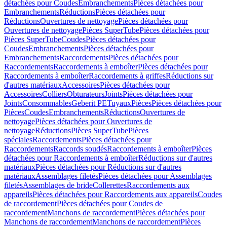
détachées pour Coudes
Embranchements
Pièces détachées pour
Embranchements
Réductions
Pièces détachées pour
Réductions
Ouvertures de nettoyage
Pièces détachées pour
Ouvertures de nettoyage
Pièces SuperTube
Pièces détachées pour
Pièces SuperTube
Coudes
Pièces détachées pour
Coudes
Embranchements
Pièces détachées pour
Embranchements
Raccordements
Pièces détachées pour
Raccordements
Raccordements à emboîter
Pièces détachées pour
Raccordements à emboîter
Raccordements à griffes
Réductions sur
d'autres matériaux
Accessoires
Pièces détachées pour
Accessoires
Colliers
Obturateurs
Joints
Pièces détachées pour
Joints
Consommables
Geberit PE
Tuyaux
Pièces
Pièces détachées pour
Pièces
Coudes
Embranchements
Réductions
Ouvertures de
nettoyage
Pièces détachées pour Ouvertures de
nettoyage
Réductions
Pièces SuperTube
Pièces
spéciales
Raccordements
Pièces détachées pour
Raccordements
Raccords soudés
Raccordements à emboîter
Pièces
détachées pour Raccordements à emboîter
Réductions sur d'autres
matériaux
Pièces détachées pour Réductions sur d'autres
matériaux
Assemblages filetés
Pièces détachées pour Assemblages
filetés
Assemblages de bride
Collerettes
Raccordements aux
appareils
Pièces détachées pour Raccordements aux appareils
Coudes
de raccordement
Pièces détachées pour Coudes de
raccordement
Manchons de raccordement
Pièces détachées pour
Manchons de raccordement
Manchons de raccordement
Pièces