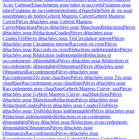
Acier Carbone
Etanchements pour tubes et raccords
Fixations pour
tubes
Fixations de raccordements
Joints d'étanchéité
Sets de vis pour
assemblages de brides
Geberit Mapress Cuivre
Geberit Mapress
Cuivre
Pièces détachées pour Geberit Mapress
Cuivre
Manchons
Pièces détachées pour Manchons
Réductions
Pièces
détachées pour Réductions
Coudes
Pièces détachées pour
Coudes
Tés
Pièces détachées pour Tés
Circulation interne
Pièces
détachées pour Circulation interne
Raccords en croix
Pièces
détachées pour Raccords en croix
Réductions indémontables
Pièces
détachées pour Réductions indémontables
Réductions et
raccordements, démontables
Pièces détachées pour Réductions et
raccordements, démontables
Obturateurs
Pièces détachées pour
Obturateurs
Raccordements
Pièces détachées pour
Raccordements
Tés pour chauffage
Pièces détachées pour Tés pour
chauffage
Raccordements pour chauffage
Pièces détachées pour
Raccordements pour chauffage
Geberit Mapress Cuivre, gaz
Pièces
détachées pour Geberit Mapress Cuivre, gaz
Manchons
Pièces
détachées pour Manchons
Réductions
Pièces détachées pour
Réductions
Coudes
Pièces détachées pour Coudes
Tés
Pièces
détachées pour Tés
Réductions indémontables
Pièces détachées pour
Réductions indémontables
Réductions et raccordements,
démontables
Pièces détachées pour Réductions et raccordements,
démontables
Obturateurs
Pièces détachées pour
Obturateurs
Raccordements
Pièces détachées pour
Raccordements
Accessoires pour Geberit Mapress Cuivre
Pièces