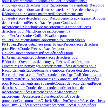
pour Raccordements
Raccords à souder
Raccordements à
emboîter
Pièces détachées pour Raccordements à emboîter
Raccords
de serrage
Réductions sur d'autres matériaux
Pièces détachées pour
Réductions sur d'autres matériaux
Raccordements aux
appareils
Pièces détachées pour Raccordements aux appareils
Coudes
de raccordement
Pièces détachées pour Coudes de
raccordement
Manchons de raccordement à emboîter
Pièces
détachées pour Manchons de raccordement à
emboîter
Accessoires
Colliers
Fixations pour
colliers
Obturateurs
Joints
Consommables
Geberit Silent-
PP
Tuyaux
Pièces détachées pour Tuyaux
Pièces
Pièces détachées
pour Pièces
Coudes
Pièces détachées pour
Coudes
Embranchements
Pièces détachées pour
Embranchements
Réductions
Pièces détachées pour
Réductions
Ouvertures de nettoyage
Pièces détachées pour
Ouvertures de nettoyage
Raccordements
Pièces détachées pour
Raccordements
Raccordements à emboîter
Pièces détachées pour
Raccordements à emboîter
Raccordements à griffes
Réductions sur
d'autres matériaux
Raccordements aux appareils
Pièces détachées
pour Raccordements aux appareils
Coudes de raccordement
Pièces
détachées pour Coudes de raccordement
Manchons de
raccordement
Pièces détachées pour Manchons de
raccordement
Accessoires
Obturateurs
Joints
Cape de
protection
Consommables
Geberit Silent-Pro
Tuyaux
Pièces détachées
pour Tuyaux
Pièces
Pièces détachées pour Pièces
Coudes
Pièces