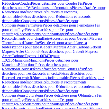
Réductions
Coudes
Pièces détachées pour Coudes
Tés
Pièces
détachées pour Tés
Réductions indémontables
Pièces détachées pour
Réductions indémontables
Réductions et raccords,
démontables
Pièces détachées pour Réductions et raccords,
démontables
Compensateurs
Pièces détachées pour
Compensateurs
Fermetures
Pièces détachées pour Fermetures
Tés
pour chauffage
Pièces détachées pour Tés pour
chauffage
Raccordements pour chauffage
Pièces détachées pour
Raccordements pour chauffage
Accessoires pour Geberit Mapress
Therm
Joints d'étanchéité
Sets de vis pour assemblages à
bride
Fixations pour tubes
Geberit Mapress Acier Carbone
Geberit
Mapress Acier Carbone
Pièces détachées pour Geberit Mapress
Acier Carbone
Tuyaux 1.0034
Tuyaux
1.0215
Mamelons
Manchons
Pièces détachées pour
Manchons
Réductions
Pièces détachées pour
Réductions
Coudes
Pièces détachées pour Coudes
Tés
Pièces
détachées pour Tés
Raccords en croix
Pièces détachées pour
Raccords en croix
Réductions indémontables
Pièces détachées pour
Réductions indémontables
Réductions et raccordements,
démontables
Pièces détachées pour Réductions et raccordements,
démontables
Compensateurs
Pièces détachées pour
Compensateurs
Obturateurs
Pièces détachées pour Obturateurs
Tés
pour chauffage
Pièces détachées pour Tés pour
chauffage
Raccordements pour chauffage
Pièces détachées pour
Raccordements pour chauffage
Accessoires pour Geberit Mapress