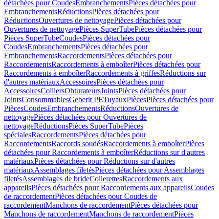
détachées pour Coudes
Embranchements
Pièces détachées pour
Embranchements
Réductions
Pièces détachées pour
Réductions
Ouvertures de nettoyage
Pièces détachées pour
Ouvertures de nettoyage
Pièces SuperTube
Pièces détachées pour
Pièces SuperTube
Coudes
Pièces détachées pour
Coudes
Embranchements
Pièces détachées pour
Embranchements
Raccordements
Pièces détachées pour
Raccordements
Raccordements à emboîter
Pièces détachées pour
Raccordements à emboîter
Raccordements à griffes
Réductions sur
d'autres matériaux
Accessoires
Pièces détachées pour
Accessoires
Colliers
Obturateurs
Joints
Pièces détachées pour
Joints
Consommables
Geberit PE
Tuyaux
Pièces
Pièces détachées pour
Pièces
Coudes
Embranchements
Réductions
Ouvertures de
nettoyage
Pièces détachées pour Ouvertures de
nettoyage
Réductions
Pièces SuperTube
Pièces
spéciales
Raccordements
Pièces détachées pour
Raccordements
Raccords soudés
Raccordements à emboîter
Pièces
détachées pour Raccordements à emboîter
Réductions sur d'autres
matériaux
Pièces détachées pour Réductions sur d'autres
matériaux
Assemblages filetés
Pièces détachées pour Assemblages
filetés
Assemblages de bride
Collerettes
Raccordements aux
appareils
Pièces détachées pour Raccordements aux appareils
Coudes
de raccordement
Pièces détachées pour Coudes de
raccordement
Manchons de raccordement
Pièces détachées pour
Manchons de raccordement
Manchons de raccordement
Pièces