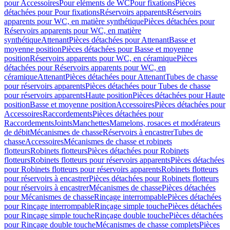
pour Accessoires
Pour eléments de WC
Pour fixations
Pièces
détachées pour Pour fixations
Réservoirs apparents
Réservoirs
apparents pour WC, en matière synthétique
Pièces détachées pour
Réservoirs apparents pour WC, en matière
synthétique
Attenant
Pièces détachées pour Attenant
Basse et
moyenne position
Pièces détachées pour Basse et moyenne
position
Réservoirs apparents pour WC, en céramique
Pièces
détachées pour Réservoirs apparents pour WC, en
céramique
Attenant
Pièces détachées pour Attenant
Tubes de chasse
pour réservoirs apparents
Pièces détachées pour Tubes de chasse
pour réservoirs apparents
Haute position
Pièces détachées pour Haute
position
Basse et moyenne position
Accessoires
Pièces détachées pour
Accessoires
Raccordements
Pièces détachées pour
Raccordements
Joints
Manchettes
Mamelons, rosaces et modérateurs
de débit
Mécanismes de chasse
Réservoirs à encastrer
Tubes de
chasse
Accessoires
Mécanismes de chasse et robinets
flotteurs
Robinets flotteurs
Pièces détachées pour Robinets
flotteurs
Robinets flotteurs pour réservoirs apparents
Pièces détachées
pour Robinets flotteurs pour réservoirs apparents
Robinets flotteurs
pour réservoirs à encastrer
Pièces détachées pour Robinets flotteurs
pour réservoirs à encastrer
Mécanismes de chasse
Pièces détachées
pour Mécanismes de chasse
Rinçage interrompable
Pièces détachées
pour Rinçage interrompable
Rinçage simple touche
Pièces détachées
pour Rinçage simple touche
Rinçage double touche
Pièces détachées
pour Rinçage double touche
Mécanismes de chasse complets
Pièces