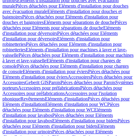
urinoirs
Eléments d'installation pour douches avec évacuation
murale
Pièces détachées pour Eléments d'installation pour douches
avec évacuation murale
Eléments d'installation pour douches et
baignoires
Pièces détachées pour Eléments d'installation pour
douches et baignoires
Eléments pour séparations de douche
Pièces
détachées pour Eléments pour séparations de douche
Eléments
d'installation pour déversoirs
Pièces détachées pour Eléments
d'installation pour déversoirs
Eléments d'installation pour
robinetteries
Pièces détachées pour Eléments d'installation pour
robinetteries
Eléments d'installation pour machines à laver et lave-
vaisselle
Pièces détachées pour Eléments d'installation pour machines
à laver et lave-vaisselle
Eléments d'installation pour charges de
console
Pièces détachées pour Eléments d'installation pour charges
de console
Eléments d'installation pour éviers
Pièces détachées pour
Eléments d'installation pour éviers
Accessoires
Pièces détachées pour
Accessoires
Geberit GIS
Parois
Pièces détachées pour Parois
Systèmes
porteurs
Accessoires pour préfabrications
Pièces détachées pour
Accessoires pour préfabrications
Accessoires pour l'isolation
phonique
Revêtements
Eléments d'installation
Pièces détachées pour
Eléments d'installation
Eléments d'installation pour WC
Pièces
détachées pour Eléments d'installation pour WC
Eléments
d'installation pour lavabos
Pièces détachées pour Eléments
d'installation pour lavabos
Eléments d'installation pour bidets
Pièces
détachées pour Eléments d'installation pour bidets
Eléments
d'installation pour urinoirs
Pièces détachées pour Eléments