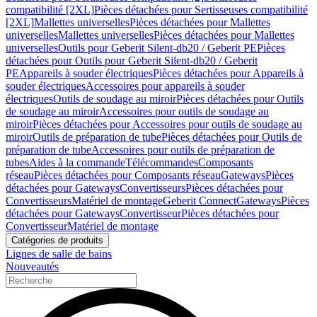
compatibilité [2XL]
Pièces détachées pour Sertisseuses compatibilité
[2XL]
Mallettes universelles
Pièces détachées pour Mallettes
universelles
Mallettes universelles
Pièces détachées pour Mallettes
universelles
Outils pour Geberit Silent-db20 / Geberit PE
Pièces
détachées pour Outils pour Geberit Silent-db20 / Geberit
PE
Appareils à souder électriques
Pièces détachées pour Appareils à
souder électriques
Accessoires pour appareils à souder
électriques
Outils de soudage au miroir
Pièces détachées pour Outils
de soudage au miroir
Accessoires pour outils de soudage au
miroir
Pièces détachées pour Accessoires pour outils de soudage au
miroir
Outils de préparation de tube
Pièces détachées pour Outils de
préparation de tube
Accessoires pour outils de préparation de
tubes
Aides à la commande
Télécommandes
Composants
réseau
Pièces détachées pour Composants réseau
Gateways
Pièces
détachées pour Gateways
Convertisseurs
Pièces détachées pour
Convertisseurs
Matériel de montage
Geberit Connect
Gateways
Pièces
détachées pour Gateways
Convertisseur
Pièces détachées pour
Convertisseur
Matériel de montage
Catégories de produits
Lignes de salle de bains
Nouveautés