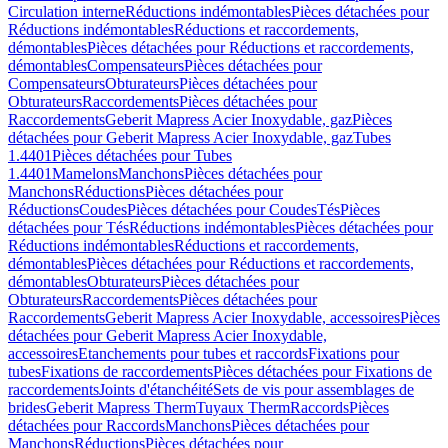
Circulation interne
Réductions indémontables
Pièces détachées pour
Réductions indémontables
Réductions et raccordements,
démontables
Pièces détachées pour Réductions et raccordements,
démontables
Compensateurs
Pièces détachées pour
Compensateurs
Obturateurs
Pièces détachées pour
Obturateurs
Raccordements
Pièces détachées pour
Raccordements
Geberit Mapress Acier Inoxydable, gaz
Pièces
détachées pour Geberit Mapress Acier Inoxydable, gaz
Tubes
1.4401
Pièces détachées pour Tubes
1.4401
Mamelons
Manchons
Pièces détachées pour
Manchons
Réductions
Pièces détachées pour
Réductions
Coudes
Pièces détachées pour Coudes
Tés
Pièces
détachées pour Tés
Réductions indémontables
Pièces détachées pour
Réductions indémontables
Réductions et raccordements,
démontables
Pièces détachées pour Réductions et raccordements,
démontables
Obturateurs
Pièces détachées pour
Obturateurs
Raccordements
Pièces détachées pour
Raccordements
Geberit Mapress Acier Inoxydable, accessoires
Pièces
détachées pour Geberit Mapress Acier Inoxydable,
accessoires
Etanchements pour tubes et raccords
Fixations pour
tubes
Fixations de raccordements
Pièces détachées pour Fixations de
raccordements
Joints d'étanchéité
Sets de vis pour assemblages de
brides
Geberit Mapress Therm
Tuyaux Therm
Raccords
Pièces
détachées pour Raccords
Manchons
Pièces détachées pour
Manchons
Réductions
Pièces détachées pour