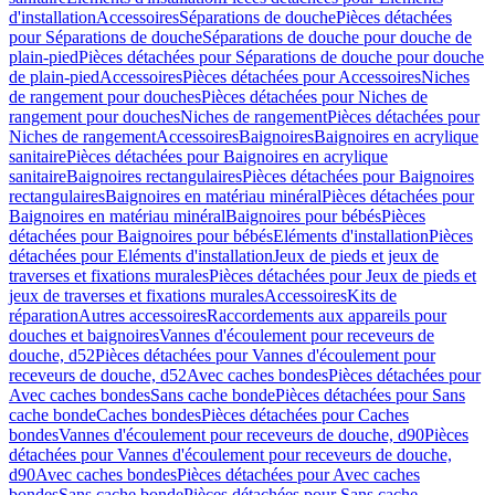
d'installation
Accessoires
Séparations de douche
Pièces détachées
pour Séparations de douche
Séparations de douche pour douche de
plain-pied
Pièces détachées pour Séparations de douche pour douche
de plain-pied
Accessoires
Pièces détachées pour Accessoires
Niches
de rangement pour douches
Pièces détachées pour Niches de
rangement pour douches
Niches de rangement
Pièces détachées pour
Niches de rangement
Accessoires
Baignoires
Baignoires en acrylique
sanitaire
Pièces détachées pour Baignoires en acrylique
sanitaire
Baignoires rectangulaires
Pièces détachées pour Baignoires
rectangulaires
Baignoires en matériau minéral
Pièces détachées pour
Baignoires en matériau minéral
Baignoires pour bébés
Pièces
détachées pour Baignoires pour bébés
Eléments d'installation
Pièces
détachées pour Eléments d'installation
Jeux de pieds et jeux de
traverses et fixations murales
Pièces détachées pour Jeux de pieds et
jeux de traverses et fixations murales
Accessoires
Kits de
réparation
Autres accessoires
Raccordements aux appareils pour
douches et baignoires
Vannes d'écoulement pour receveurs de
douche, d52
Pièces détachées pour Vannes d'écoulement pour
receveurs de douche, d52
Avec caches bondes
Pièces détachées pour
Avec caches bondes
Sans cache bonde
Pièces détachées pour Sans
cache bonde
Caches bondes
Pièces détachées pour Caches
bondes
Vannes d'écoulement pour receveurs de douche, d90
Pièces
détachées pour Vannes d'écoulement pour receveurs de douche,
d90
Avec caches bondes
Pièces détachées pour Avec caches
bondes
Sans cache bonde
Pièces détachées pour Sans cache