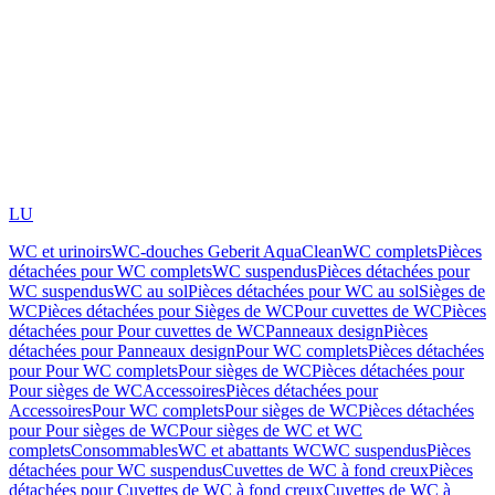
LU
WC et urinoirs
WC-douches Geberit AquaClean
WC complets
Pièces
détachées pour WC complets
WC suspendus
Pièces détachées pour
WC suspendus
WC au sol
Pièces détachées pour WC au sol
Sièges de
WC
Pièces détachées pour Sièges de WC
Pour cuvettes de WC
Pièces
détachées pour Pour cuvettes de WC
Panneaux design
Pièces
détachées pour Panneaux design
Pour WC complets
Pièces détachées
pour Pour WC complets
Pour sièges de WC
Pièces détachées pour
Pour sièges de WC
Accessoires
Pièces détachées pour
Accessoires
Pour WC complets
Pour sièges de WC
Pièces détachées
pour Pour sièges de WC
Pour sièges de WC et WC
complets
Consommables
WC et abattants WC
WC suspendus
Pièces
détachées pour WC suspendus
Cuvettes de WC à fond creux
Pièces
détachées pour Cuvettes de WC à fond creux
Cuvettes de WC à