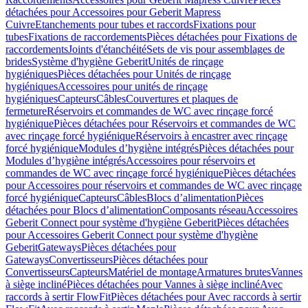
détachées pour Accessoires pour Geberit Mapress
Cuivre
Etanchements pour tubes et raccords
Fixations pour
tubes
Fixations de raccordements
Pièces détachées pour Fixations de
raccordements
Joints d'étanchéité
Sets de vis pour assemblages de
brides
Système d'hygiène Geberit
Unités de rinçage
hygiéniques
Pièces détachées pour Unités de rinçage
hygiéniques
Accessoires pour unités de rinçage
hygiéniques
Capteurs
Câbles
Couvertures et plaques de
fermeture
Réservoirs et commandes de WC avec rinçage forcé
hygiénique
Pièces détachées pour Réservoirs et commandes de WC
avec rinçage forcé hygiénique
Réservoirs à encastrer avec rinçage
forcé hygiénique
Modules d’hygiène intégrés
Pièces détachées pour
Modules d’hygiène intégrés
Accessoires pour réservoirs et
commandes de WC avec rinçage forcé hygiénique
Pièces détachées
pour Accessoires pour réservoirs et commandes de WC avec rinçage
forcé hygiénique
Capteurs
Câbles
Blocs d’alimentation
Pièces
détachées pour Blocs d’alimentation
Composants réseau
Accessoires
Geberit Connect pour système d'hygiène Geberit
Pièces détachées
pour Accessoires Geberit Connect pour système d'hygiène
Geberit
Gateways
Pièces détachées pour
Gateways
Convertisseurs
Pièces détachées pour
Convertisseurs
Capteurs
Matériel de montage
Armatures brutes
Vannes
à siège incliné
Pièces détachées pour Vannes à siège incliné
Avec
raccords à sertir FlowFit
Pièces détachées pour Avec raccords à sertir