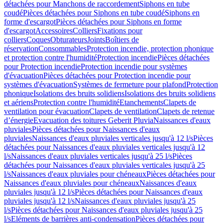
détachées pour Manchons de raccordement
Siphons en tube
coudé
Pièces détachées pour Siphons en tube coudé
Siphons en
forme d'escargot
Pièces détachées pour Siphons en forme
d'escargot
Accessoires
Colliers
Fixations pour
colliers
Coques
Obturateurs
Joints
Boîtiers de
réservation
Consommables
Protection incendie, protection phonique
et protection contre l'humidité
Protection incendie
Pièces détachées
pour Protection incendie
Protection incendie pour systèmes
d'évacuation
Pièces détachées pour Protection incendie pour
systèmes d'évacuation
Systèmes de fermeture pour plafond
Protection
phonique
Isolations des bruits solidiens
Isolations des bruits solidiens
et aériens
Protection contre l'humidité
Etanchements
Clapets de
ventilation pour évacuation
Clapets de ventilation
Clapets de retenue
d’énergie
Evacuation des toitures Geberit Pluvia
Naissances d'eaux
pluviales
Pièces détachées pour Naissances d'eaux
pluviales
Naissances d'eaux pluviales verticales jusqu'à 12 l/s
Pièces
détachées pour Naissances d'eaux pluviales verticales jusqu'à 12
l/s
Naissances d'eaux pluviales verticales jusqu'à 25 l/s
Pièces
détachées pour Naissances d'eaux pluviales verticales jusqu'à 25
l/s
Naissances d'eaux pluviales pour chéneaux
Pièces détachées pour
Naissances d'eaux pluviales pour chéneaux
Naissances d'eaux
pluviales jusqu'à 12 l/s
Pièces détachées pour Naissances d'eaux
pluviales jusqu'à 12 l/s
Naissances d'eaux pluviales jusqu'à 25
l/s
Pièces détachées pour Naissances d'eaux pluviales jusqu'à 25
l/s
Eléments de barrières anti-condensation
Pièces détachées pour