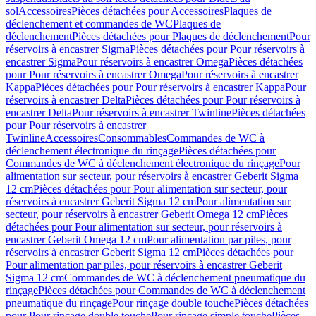
sol
Accessoires
Pièces détachées pour Accessoires
Plaques de
déclenchement et commandes de WC
Plaques de
déclenchement
Pièces détachées pour Plaques de déclenchement
Pour
réservoirs à encastrer Sigma
Pièces détachées pour Pour réservoirs à
encastrer Sigma
Pour réservoirs à encastrer Omega
Pièces détachées
pour Pour réservoirs à encastrer Omega
Pour réservoirs à encastrer
Kappa
Pièces détachées pour Pour réservoirs à encastrer Kappa
Pour
réservoirs à encastrer Delta
Pièces détachées pour Pour réservoirs à
encastrer Delta
Pour réservoirs à encastrer Twinline
Pièces détachées
pour Pour réservoirs à encastrer
Twinline
Accessoires
Consommables
Commandes de WC à
déclenchement électronique du rinçage
Pièces détachées pour
Commandes de WC à déclenchement électronique du rinçage
Pour
alimentation sur secteur, pour réservoirs à encastrer Geberit Sigma
12 cm
Pièces détachées pour Pour alimentation sur secteur, pour
réservoirs à encastrer Geberit Sigma 12 cm
Pour alimentation sur
secteur, pour réservoirs à encastrer Geberit Omega 12 cm
Pièces
détachées pour Pour alimentation sur secteur, pour réservoirs à
encastrer Geberit Omega 12 cm
Pour alimentation par piles, pour
réservoirs à encastrer Geberit Sigma 12 cm
Pièces détachées pour
Pour alimentation par piles, pour réservoirs à encastrer Geberit
Sigma 12 cm
Commandes de WC à déclenchement pneumatique du
rinçage
Pièces détachées pour Commandes de WC à déclenchement
pneumatique du rinçage
Pour rinçage double touche
Pièces détachées
pour Pour rinçage double touche
Pour rinçage simple touche
Pièces