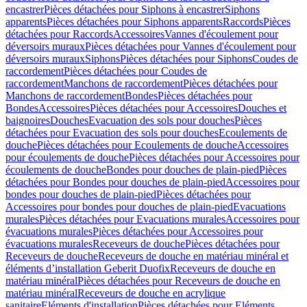
encastrer
Pièces détachées pour Siphons à encastrer
Siphons
apparents
Pièces détachées pour Siphons apparents
Raccords
Pièces
détachées pour Raccords
Accessoires
Vannes d'écoulement pour
déversoirs muraux
Pièces détachées pour Vannes d'écoulement pour
déversoirs muraux
Siphons
Pièces détachées pour Siphons
Coudes de
raccordement
Pièces détachées pour Coudes de
raccordement
Manchons de raccordement
Pièces détachées pour
Manchons de raccordement
Bondes
Pièces détachées pour
Bondes
Accessoires
Pièces détachées pour Accessoires
Douches et
baignoires
Douches
Evacuation des sols pour douches
Pièces
détachées pour Evacuation des sols pour douches
Ecoulements de
douche
Pièces détachées pour Ecoulements de douche
Accessoires
pour écoulements de douche
Pièces détachées pour Accessoires pour
écoulements de douche
Bondes pour douches de plain-pied
Pièces
détachées pour Bondes pour douches de plain-pied
Accessoires pour
bondes pour douches de plain-pied
Pièces détachées pour
Accessoires pour bondes pour douches de plain-pied
Evacuations
murales
Pièces détachées pour Evacuations murales
Accessoires pour
évacuations murales
Pièces détachées pour Accessoires pour
évacuations murales
Receveurs de douche
Pièces détachées pour
Receveurs de douche
Receveurs de douche en matériau minéral et
éléments d’installation Geberit Duofix
Receveurs de douche en
matériau minéral
Pièces détachées pour Receveurs de douche en
matériau minéral
Receveurs de douche en acrylique
sanitaire
Eléments d'installation
Pièces détachées pour Eléments