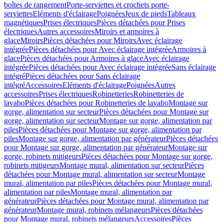
boîtes de rangement
Porte-serviettes et crochets porte-
serviettes
Eléments d'éclairage
Poignées
Jeux de pieds
Tableaux
magnétiques
Prises électriques
Pièces détachées pour Prises
électriques
Autres accessoires
Miroirs et armoires à
glace
Miroirs
Pièces détachées pour Miroirs
Avec éclairage
intégrée
Pièces détachées pour Avec éclairage intégrée
Armoires à
glace
Pièces détachées pour Armoires à glace
Avec éclairage
intégrée
Pièces détachées pour Avec éclairage intégrée
Sans éclairage
intégré
Pièces détachées pour Sans éclairage
intégré
Accessoires
Eléments d'éclairage
Poignées
Autres
accessoires
Prises électriques
Robinetteries
Robinetteries de
lavabo
Pièces détachées pour Robinetteries de lavabo
Montage sur
gorge, alimentation sur secteur
Pièces détachées pour Montage sur
gorge, alimentation sur secteur
Montage sur gorge, alimentation par
piles
Pièces détachées pour Montage sur gorge, alimentation par
piles
Montage sur gorge, alimentation par générateur
Pièces détachées
pour Montage sur gorge, alimentation par générateur
Montage sur
gorge, robinets mitigeurs
Pièces détachées pour Montage sur gorge,
robinets mitigeurs
Montage mural, alimentation sur secteur
Pièces
détachées pour Montage mural, alimentation sur secteur
Montage
mural, alimentation par piles
Pièces détachées pour Montage mural,
alimentation par piles
Montage mural, alimentation par
générateur
Pièces détachées pour Montage mural, alimentation par
générateur
Montage mural, robinets mélangeurs
Pièces détachées
pour Montage mural, robinets mélangeurs
Accessoires
Pièces