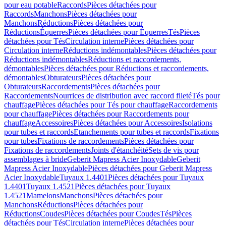
pour eau potable
Raccords
Pièces détachées pour
Raccords
Manchons
Pièces détachées pour
Manchons
Réductions
Pièces détachées pour
Réductions
Équerres
Pièces détachées pour Équerres
Tés
Pièces
détachées pour Tés
Circulation interne
Pièces détachées pour
Circulation interne
Réductions indémontables
Pièces détachées pour
Réductions indémontables
Réductions et raccordements,
démontables
Pièces détachées pour Réductions et raccordements,
démontables
Obturateurs
Pièces détachées pour
Obturateurs
Raccordements
Pièces détachées pour
Raccordements
Nourrices de distribution avec raccord fileté
Tés pour
chauffage
Pièces détachées pour Tés pour chauffage
Raccordements
pour chauffage
Pièces détachées pour Raccordements pour
chauffage
Accessoires
Pièces détachées pour Accessoires
Isolations
pour tubes et raccords
Etanchements pour tubes et raccords
Fixations
pour tubes
Fixations de raccordements
Pièces détachées pour
Fixations de raccordements
Joints d'étanchéité
Sets de vis pour
assemblages à bride
Geberit Mapress Acier Inoxydable
Geberit
Mapress Acier Inoxydable
Pièces détachées pour Geberit Mapress
Acier Inoxydable
Tuyaux 1.4401
Pièces détachées pour Tuyaux
1.4401
Tuyaux 1.4521
Pièces détachées pour Tuyaux
1.4521
Mamelons
Manchons
Pièces détachées pour
Manchons
Réductions
Pièces détachées pour
Réductions
Coudes
Pièces détachées pour Coudes
Tés
Pièces
détachées pour Tés
Circulation interne
Pièces détachées pour