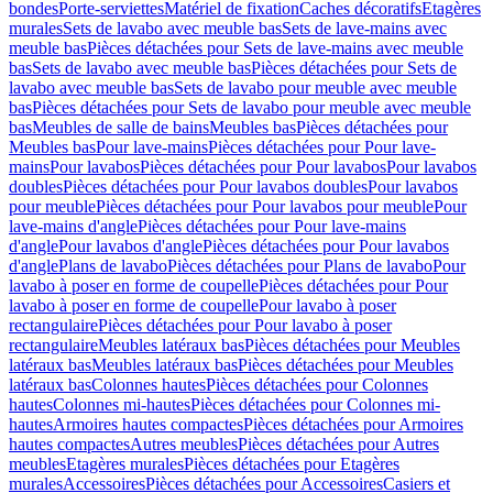
bondes
Porte-serviettes
Matériel de fixation
Caches décoratifs
Etagères
murales
Sets de lavabo avec meuble bas
Sets de lave-mains avec
meuble bas
Pièces détachées pour Sets de lave-mains avec meuble
bas
Sets de lavabo avec meuble bas
Pièces détachées pour Sets de
lavabo avec meuble bas
Sets de lavabo pour meuble avec meuble
bas
Pièces détachées pour Sets de lavabo pour meuble avec meuble
bas
Meubles de salle de bains
Meubles bas
Pièces détachées pour
Meubles bas
Pour lave-mains
Pièces détachées pour Pour lave-
mains
Pour lavabos
Pièces détachées pour Pour lavabos
Pour lavabos
doubles
Pièces détachées pour Pour lavabos doubles
Pour lavabos
pour meuble
Pièces détachées pour Pour lavabos pour meuble
Pour
lave-mains d'angle
Pièces détachées pour Pour lave-mains
d'angle
Pour lavabos d'angle
Pièces détachées pour Pour lavabos
d'angle
Plans de lavabo
Pièces détachées pour Plans de lavabo
Pour
lavabo à poser en forme de coupelle
Pièces détachées pour Pour
lavabo à poser en forme de coupelle
Pour lavabo à poser
rectangulaire
Pièces détachées pour Pour lavabo à poser
rectangulaire
Meubles latéraux bas
Pièces détachées pour Meubles
latéraux bas
Meubles latéraux bas
Pièces détachées pour Meubles
latéraux bas
Colonnes hautes
Pièces détachées pour Colonnes
hautes
Colonnes mi-hautes
Pièces détachées pour Colonnes mi-
hautes
Armoires hautes compactes
Pièces détachées pour Armoires
hautes compactes
Autres meubles
Pièces détachées pour Autres
meubles
Etagères murales
Pièces détachées pour Etagères
murales
Accessoires
Pièces détachées pour Accessoires
Casiers et