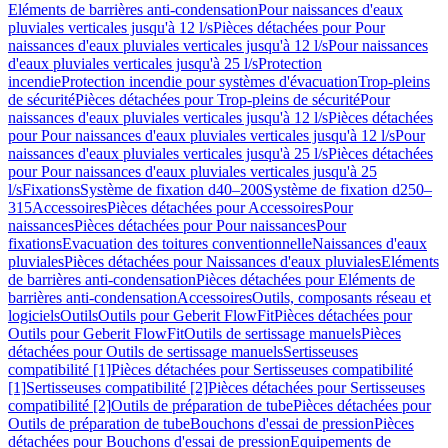
Eléments de barrières anti-condensation
Pour naissances d'eaux
pluviales verticales jusqu'à 12 l/s
Pièces détachées pour Pour
naissances d'eaux pluviales verticales jusqu'à 12 l/s
Pour naissances
d'eaux pluviales verticales jusqu'à 25 l/s
Protection
incendie
Protection incendie pour systèmes d'évacuation
Trop-pleins
de sécurité
Pièces détachées pour Trop-pleins de sécurité
Pour
naissances d'eaux pluviales verticales jusqu'à 12 l/s
Pièces détachées
pour Pour naissances d'eaux pluviales verticales jusqu'à 12 l/s
Pour
naissances d'eaux pluviales verticales jusqu'à 25 l/s
Pièces détachées
pour Pour naissances d'eaux pluviales verticales jusqu'à 25
l/s
Fixations
Système de fixation d40–200
Système de fixation d250–
315
Accessoires
Pièces détachées pour Accessoires
Pour
naissances
Pièces détachées pour Pour naissances
Pour
fixations
Evacuation des toitures conventionnelle
Naissances d'eaux
pluviales
Pièces détachées pour Naissances d'eaux pluviales
Eléments
de barrières anti-condensation
Pièces détachées pour Eléments de
barrières anti-condensation
Accessoires
Outils, composants réseau et
logiciels
Outils
Outils pour Geberit FlowFit
Pièces détachées pour
Outils pour Geberit FlowFit
Outils de sertissage manuels
Pièces
détachées pour Outils de sertissage manuels
Sertisseuses
compatibilité [1]
Pièces détachées pour Sertisseuses compatibilité
[1]
Sertisseuses compatibilité [2]
Pièces détachées pour Sertisseuses
compatibilité [2]
Outils de préparation de tube
Pièces détachées pour
Outils de préparation de tube
Bouchons d'essai de pression
Pièces
détachées pour Bouchons d'essai de pression
Equipements de