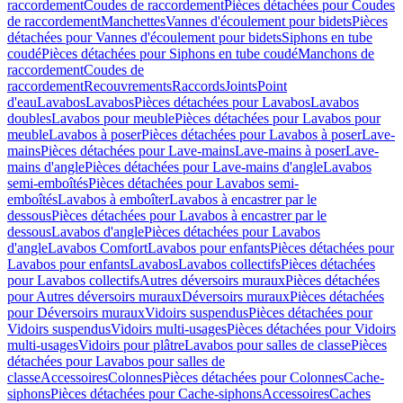
raccordement
Coudes de raccordement
Pièces détachées pour Coudes
de raccordement
Manchettes
Vannes d'écoulement pour bidets
Pièces
détachées pour Vannes d'écoulement pour bidets
Siphons en tube
coudé
Pièces détachées pour Siphons en tube coudé
Manchons de
raccordement
Coudes de
raccordement
Recouvrements
Raccords
Joints
Point
d'eau
Lavabos
Lavabos
Pièces détachées pour Lavabos
Lavabos
doubles
Lavabos pour meuble
Pièces détachées pour Lavabos pour
meuble
Lavabos à poser
Pièces détachées pour Lavabos à poser
Lave-
mains
Pièces détachées pour Lave-mains
Lave-mains à poser
Lave-
mains d'angle
Pièces détachées pour Lave-mains d'angle
Lavabos
semi-emboîtés
Pièces détachées pour Lavabos semi-
emboîtés
Lavabos à emboîter
Lavabos à encastrer par le
dessous
Pièces détachées pour Lavabos à encastrer par le
dessous
Lavabos d'angle
Pièces détachées pour Lavabos
d'angle
Lavabos Comfort
Lavabos pour enfants
Pièces détachées pour
Lavabos pour enfants
Lavabos
Lavabos collectifs
Pièces détachées
pour Lavabos collectifs
Autres déversoirs muraux
Pièces détachées
pour Autres déversoirs muraux
Déversoirs muraux
Pièces détachées
pour Déversoirs muraux
Vidoirs suspendus
Pièces détachées pour
Vidoirs suspendus
Vidoirs multi-usages
Pièces détachées pour Vidoirs
multi-usages
Vidoirs pour plâtre
Lavabos pour salles de classe
Pièces
détachées pour Lavabos pour salles de
classe
Accessoires
Colonnes
Pièces détachées pour Colonnes
Cache-
siphons
Pièces détachées pour Cache-siphons
Accessoires
Caches