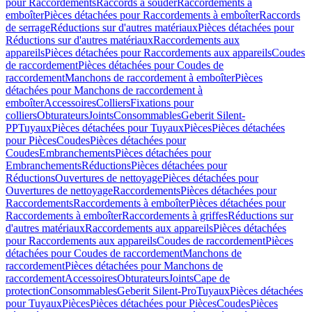
pour Raccordements
Raccords à souder
Raccordements à
emboîter
Pièces détachées pour Raccordements à emboîter
Raccords
de serrage
Réductions sur d'autres matériaux
Pièces détachées pour
Réductions sur d'autres matériaux
Raccordements aux
appareils
Pièces détachées pour Raccordements aux appareils
Coudes
de raccordement
Pièces détachées pour Coudes de
raccordement
Manchons de raccordement à emboîter
Pièces
détachées pour Manchons de raccordement à
emboîter
Accessoires
Colliers
Fixations pour
colliers
Obturateurs
Joints
Consommables
Geberit Silent-
PP
Tuyaux
Pièces détachées pour Tuyaux
Pièces
Pièces détachées
pour Pièces
Coudes
Pièces détachées pour
Coudes
Embranchements
Pièces détachées pour
Embranchements
Réductions
Pièces détachées pour
Réductions
Ouvertures de nettoyage
Pièces détachées pour
Ouvertures de nettoyage
Raccordements
Pièces détachées pour
Raccordements
Raccordements à emboîter
Pièces détachées pour
Raccordements à emboîter
Raccordements à griffes
Réductions sur
d'autres matériaux
Raccordements aux appareils
Pièces détachées
pour Raccordements aux appareils
Coudes de raccordement
Pièces
détachées pour Coudes de raccordement
Manchons de
raccordement
Pièces détachées pour Manchons de
raccordement
Accessoires
Obturateurs
Joints
Cape de
protection
Consommables
Geberit Silent-Pro
Tuyaux
Pièces détachées
pour Tuyaux
Pièces
Pièces détachées pour Pièces
Coudes
Pièces