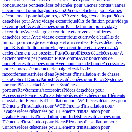
bonde
Caches bondes
Pièces détachées pour Caches bondes
Vannes
d'écoulement pour baignoires, d52
Pièces détachées pour Vannes
d'écoulement pour baignoires, d52
Avec vidage excentrique
Pièces
détachées pour Avec vidage excentrique
Kits de finition pour vidage
excentrique
Pièces détachées pour Kits de finition pour vidage
excentrique
Avec vidage excentrique et arrivée d'eau
Pièces
détachées pour Avec vidage excentrique et arrivée d'eau
Kits de
finition pour vidage excentrique et arrivée d'eau
Pièces détachées
pour Kits de finition pour vidage excentrique et arrivée d'eau
A
déclenchement par pression PushControl
Pièces détachées pour A
déclenchement par pression PushControl
Avec bouchons de
bonde
Pièces détachées pour Avec bouchons de bonde
Accessoires
pour vannes d'écoulement de baignoires
Kits de
raccordement
Arrivées d'eau
Systèmes d'installation et de chasse
d'eau
Geberit Duofix
Parois
Pièces détachées pour Parois
Systèmes
porteurs
Pièces détachées pour Systèmes
porteurs
Revêtements
Accessoires
Pièces détachées pour
Accessoires
Eléments d'installation
Pièces détachées pour Eléments
d'installation
Eléments d'installation pour WC
Pièces détachées pour
Eléments d'installation pour WC
Eléments d'installation pour
lavabos
Pièces détachées pour Eléments d'installation pour
lavabos
Eléments d'installation pour bidets
Pièces détachées pour
Eléments d'installation pour bidets
Eléments d'installation pour
urinoirs
Pièces détachées pour Eléments d'installation pour