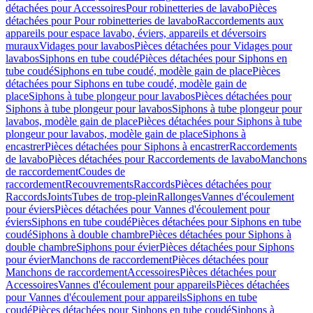
détachées pour Accessoires
Pour robinetteries de lavabo
Pièces
détachées pour Pour robinetteries de lavabo
Raccordements aux
appareils pour espace lavabo, éviers, appareils et déversoirs
muraux
Vidages pour lavabos
Pièces détachées pour Vidages pour
lavabos
Siphons en tube coudé
Pièces détachées pour Siphons en
tube coudé
Siphons en tube coudé, modèle gain de place
Pièces
détachées pour Siphons en tube coudé, modèle gain de
place
Siphons à tube plongeur pour lavabos
Pièces détachées pour
Siphons à tube plongeur pour lavabos
Siphons à tube plongeur pour
lavabos, modèle gain de place
Pièces détachées pour Siphons à tube
plongeur pour lavabos, modèle gain de place
Siphons à
encastrer
Pièces détachées pour Siphons à encastrer
Raccordements
de lavabo
Pièces détachées pour Raccordements de lavabo
Manchons
de raccordement
Coudes de
raccordement
Recouvrements
Raccords
Pièces détachées pour
Raccords
Joints
Tubes de trop-plein
Rallonges
Vannes d'écoulement
pour éviers
Pièces détachées pour Vannes d'écoulement pour
éviers
Siphons en tube coudé
Pièces détachées pour Siphons en tube
coudé
Siphons à double chambre
Pièces détachées pour Siphons à
double chambre
Siphons pour évier
Pièces détachées pour Siphons
pour évier
Manchons de raccordement
Pièces détachées pour
Manchons de raccordement
Accessoires
Pièces détachées pour
Accessoires
Vannes d'écoulement pour appareils
Pièces détachées
pour Vannes d'écoulement pour appareils
Siphons en tube
coudé
Pièces détachées pour Siphons en tube coudé
Siphons à