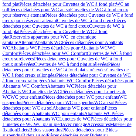
fond plat
Pièces détachées pour Cuvettes de WC à fond plat
WC au
sol
Pièces détachées pour WC au sol
Cuvettes de WC à fond creux
pour réservoir attenant
Pièces détachées pour Cuvettes de WC à fond
creux pour réservoir attenant
Cuvettes de WC à fond creux
Pièces
détachées pour Cuvettes de WC à fond creux
Cuvettes de WC à
fond plat
Pièces détachées pour Cuvettes de WC à fond
plat
Réservoirs apparents pour WC, en céramique
sanitaire
Attenant
Abattants WC
Pièces détachées pour Abattants
WC
Abattants WC
Pièces détachées pour Abattants WC
WC
Comfort
Pièces détachées pour WC Comfort
Cuvettes de WC à fond
creux surélevées
Pièces détachées pour Cuvettes de WC à fond
creux surélevées
Cuvettes de WC à fond plat surélevées
Pièces
détachées pour Cuvettes de WC à fond plat surélevées
Cuvettes de
WC à fond creux rallongées
Pièces détachées pour Cuvettes de WC
à fond creux rallongées
Abattants WC Comfort
Pièces détachées pour
Abattants WC Comfort
Abattants WC
Pièces détachées pour
Abattants WC
Lunettes de WC
Pièces détachées pour Lunettes de
WC
WC pour enfants
Pièces détachées pour WC pour enfants
WC
suspendus
Pièces détachées pour WC suspendus
WC au sol
Pièces
détachées pour WC au sol
Abattants WC pour enfants
Pièces
détachées pour Abattants WC pour enfants
Abattants WC
Pièces
détachées pour Abattants WC
Lunettes de WC
Pièces détachées pour
Lunettes de WC
WC plain-pied
Avec rinçage
Accessoires
Matériel de
fixation
Bidets
Bidets suspendus
Pièces détachées pour Bidets
suspendus
Bidets au sol
Pièces détachées pour Bidets au