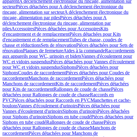
apparent
A déclenchement électronique du rinçage, alimentation sur
secteur
Pièces détachées pour A déclenchement électronique du
rinçage, alimentation sur secteur
A déclenchement électronique du
rinçage, alimentation par piles
Pièces détachées pour A
déclenchement électronique du rinçage, alimentation par
piles
Accessoires
Pièces détachées pour Accessoires
Kits
d'encastrement et de remplacement
Pièces détachées pour Kits
d'encastrement et de remplacement
Tubes de chasse, coudes de
chasse et réductions
Sets de rénovation
Pièces détachées pour Sets de
rénovation
Plaques de fermeture
Aides à la commande
Raccordements
aux appareils pour WC, urinoirs et bidets
Vannes d'écoulement pour
WC et vidoirs suspendus
Pièces détachées pour Vannes d'écoulement
pour WC et vidoirs suspendus
Siphons
Pièces détachées pour
Siphons
Coudes de raccordement
Pièces détachées pour Coudes de
raccordement
Manchons de raccordement
Pièces détachées pour
Manchons de raccordement
Kits de raccordement
Pièces détachées
pour Kits de raccordement
Rallonges de coude de chasse
Pièces
détachées pour Rallonges de coude de chasse
Raccords en
PVC
Pièces détachées pour Raccords en PVC
Manchettes et cache-
boulons
Vannes d'écoulement d'urinoirs
Pièces détachées pour
Vannes d'écoulement d'urinoirs
Siphons d'urinoirs
Pièces détachées
pour Siphons d'urinoirs
Siphons en tube coudé
Pièces détachées pour
Siphons en tube coudé
Rallonges de coude de chasse
Pièces
détachées pour Rallonges de coude de chasse
Manchons de
raccordement
Pièces détachées pour Manchons de