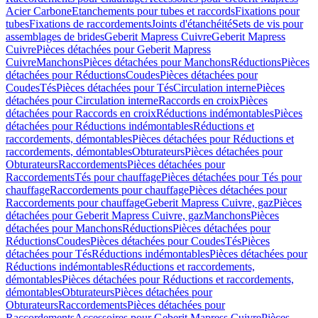
Acier Carbone
Etanchements pour tubes et raccords
Fixations pour
tubes
Fixations de raccordements
Joints d'étanchéité
Sets de vis pour
assemblages de brides
Geberit Mapress Cuivre
Geberit Mapress
Cuivre
Pièces détachées pour Geberit Mapress
Cuivre
Manchons
Pièces détachées pour Manchons
Réductions
Pièces
détachées pour Réductions
Coudes
Pièces détachées pour
Coudes
Tés
Pièces détachées pour Tés
Circulation interne
Pièces
détachées pour Circulation interne
Raccords en croix
Pièces
détachées pour Raccords en croix
Réductions indémontables
Pièces
détachées pour Réductions indémontables
Réductions et
raccordements, démontables
Pièces détachées pour Réductions et
raccordements, démontables
Obturateurs
Pièces détachées pour
Obturateurs
Raccordements
Pièces détachées pour
Raccordements
Tés pour chauffage
Pièces détachées pour Tés pour
chauffage
Raccordements pour chauffage
Pièces détachées pour
Raccordements pour chauffage
Geberit Mapress Cuivre, gaz
Pièces
détachées pour Geberit Mapress Cuivre, gaz
Manchons
Pièces
détachées pour Manchons
Réductions
Pièces détachées pour
Réductions
Coudes
Pièces détachées pour Coudes
Tés
Pièces
détachées pour Tés
Réductions indémontables
Pièces détachées pour
Réductions indémontables
Réductions et raccordements,
démontables
Pièces détachées pour Réductions et raccordements,
démontables
Obturateurs
Pièces détachées pour
Obturateurs
Raccordements
Pièces détachées pour
Raccordements
Accessoires pour Geberit Mapress Cuivre
Pièces