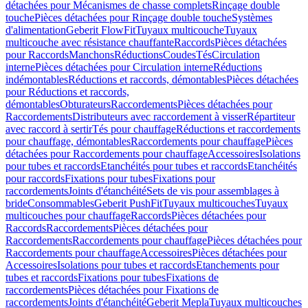
détachées pour Mécanismes de chasse complets
Rinçage double
touche
Pièces détachées pour Rinçage double touche
Systèmes
d'alimentation
Geberit FlowFit
Tuyaux multicouche
Tuyaux
multicouche avec résistance chauffante
Raccords
Pièces détachées
pour Raccords
Manchons
Réductions
Coudes
Tés
Circulation
interne
Pièces détachées pour Circulation interne
Réductions
indémontables
Réductions et raccords, démontables
Pièces détachées
pour Réductions et raccords,
démontables
Obturateurs
Raccordements
Pièces détachées pour
Raccordements
Distributeurs avec raccordement à visser
Répartiteur
avec raccord à sertir
Tés pour chauffage
Réductions et raccordements
pour chauffage, démontables
Raccordements pour chauffage
Pièces
détachées pour Raccordements pour chauffage
Accessoires
Isolations
pour tubes et raccords
Etanchéités pour tubes et raccords
Etanchéités
pour raccords
Fixations pour tubes
Fixations pour
raccordements
Joints d'étanchéité
Sets de vis pour assemblages à
bride
Consommables
Geberit PushFit
Tuyaux multicouches
Tuyaux
multicouches pour chauffage
Raccords
Pièces détachées pour
Raccords
Raccordements
Pièces détachées pour
Raccordements
Raccordements pour chauffage
Pièces détachées pour
Raccordements pour chauffage
Accessoires
Pièces détachées pour
Accessoires
Isolations pour tubes et raccords
Etanchements pour
tubes et raccords
Fixations pour tubes
Fixations de
raccordements
Pièces détachées pour Fixations de
raccordements
Joints d'étanchéité
Geberit Mepla
Tuyaux multicouches