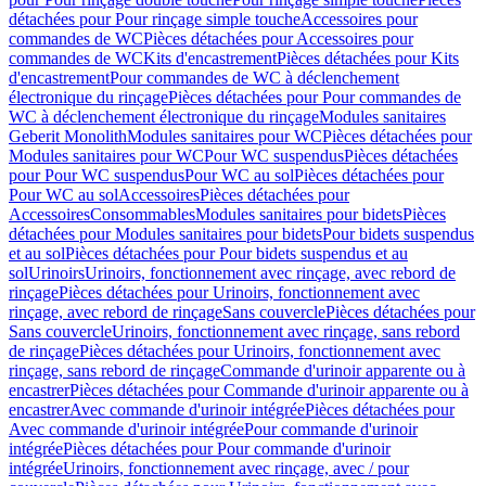
détachées pour Pour rinçage simple touche
Accessoires pour
commandes de WC
Pièces détachées pour Accessoires pour
commandes de WC
Kits d'encastrement
Pièces détachées pour Kits
d'encastrement
Pour commandes de WC à déclenchement
électronique du rinçage
Pièces détachées pour Pour commandes de
WC à déclenchement électronique du rinçage
Modules sanitaires
Geberit Monolith
Modules sanitaires pour WC
Pièces détachées pour
Modules sanitaires pour WC
Pour WC suspendus
Pièces détachées
pour Pour WC suspendus
Pour WC au sol
Pièces détachées pour
Pour WC au sol
Accessoires
Pièces détachées pour
Accessoires
Consommables
Modules sanitaires pour bidets
Pièces
détachées pour Modules sanitaires pour bidets
Pour bidets suspendus
et au sol
Pièces détachées pour Pour bidets suspendus et au
sol
Urinoirs
Urinoirs, fonctionnement avec rinçage, avec rebord de
rinçage
Pièces détachées pour Urinoirs, fonctionnement avec
rinçage, avec rebord de rinçage
Sans couvercle
Pièces détachées pour
Sans couvercle
Urinoirs, fonctionnement avec rinçage, sans rebord
de rinçage
Pièces détachées pour Urinoirs, fonctionnement avec
rinçage, sans rebord de rinçage
Commande d'urinoir apparente ou à
encastrer
Pièces détachées pour Commande d'urinoir apparente ou à
encastrer
Avec commande d'urinoir intégrée
Pièces détachées pour
Avec commande d'urinoir intégrée
Pour commande d'urinoir
intégrée
Pièces détachées pour Pour commande d'urinoir
intégrée
Urinoirs, fonctionnement avec rinçage, avec / pour