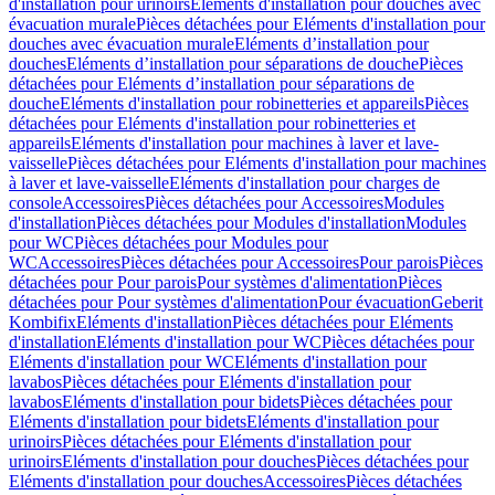
d'installation pour urinoirs
Eléments d'installation pour douches avec
évacuation murale
Pièces détachées pour Eléments d'installation pour
douches avec évacuation murale
Eléments d’installation pour
douches
Eléments d’installation pour séparations de douche
Pièces
détachées pour Eléments d’installation pour séparations de
douche
Eléments d'installation pour robinetteries et appareils
Pièces
détachées pour Eléments d'installation pour robinetteries et
appareils
Eléments d'installation pour machines à laver et lave-
vaisselle
Pièces détachées pour Eléments d'installation pour machines
à laver et lave-vaisselle
Eléments d'installation pour charges de
console
Accessoires
Pièces détachées pour Accessoires
Modules
d'installation
Pièces détachées pour Modules d'installation
Modules
pour WC
Pièces détachées pour Modules pour
WC
Accessoires
Pièces détachées pour Accessoires
Pour parois
Pièces
détachées pour Pour parois
Pour systèmes d'alimentation
Pièces
détachées pour Pour systèmes d'alimentation
Pour évacuation
Geberit
Kombifix
Eléments d'installation
Pièces détachées pour Eléments
d'installation
Eléments d'installation pour WC
Pièces détachées pour
Eléments d'installation pour WC
Eléments d'installation pour
lavabos
Pièces détachées pour Eléments d'installation pour
lavabos
Eléments d'installation pour bidets
Pièces détachées pour
Eléments d'installation pour bidets
Eléments d'installation pour
urinoirs
Pièces détachées pour Eléments d'installation pour
urinoirs
Eléments d'installation pour douches
Pièces détachées pour
Eléments d'installation pour douches
Accessoires
Pièces détachées