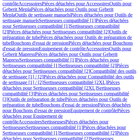
contrôle
Accessoires
Pièces détachées pour Accessoires
Outils pour
Geberit Mepla
Pièces détachées pour Outils pour Geberit
Mepla
Outils de sertissage manuels
Pièces détachées pour Outils de
sertissage manuels
Sertisseuses compatibilité [1]
Pièces détachées
pour Sertisseuses compatibilité [1]
Sertisseuses compatibilité
[2]
Pièces détachées pour Sertisseuses compatibilité [2]
Outils de
préparation de tube
Pièces détachées pour Outils de préparation de
tube
Bouchons d'essai de pression
Pièces détachées pour Bouchons
d'essai de pression
Equipement de contrôle
Accessoires
Outils pour
Geberit Mapress
Pièces détachées pour Outils pour Geberit
Mapress
Sertisseuses compatibilité [1]
Pièces détachées pour
Sertisseuses compatibilité [1]
Sertisseuses compatibilité [2]
Pièces
détachées pour Sertisseuses compatibilité [2]
Compatibilité des outils
de sertissage [1] / [2]
Pièces détachées pour Compatibilité des outils
de sertissage [1] / [2]
Sertisseuses compatibilité [2XL]
Pièces
détachées pour Sertisseuses compatibilité [2XL]
Sertisseuses
compatibilité [3]
Pièces détachées pour Sertisseuses compatibilité
[3]
Outils de préparation de tube
Pièces détachées pour Outils de
préparation de tube
Bouchons d'essai de pression
Pièces détachées
pour Bouchons d'essai de pression
Equipement de contrôle
Pièces
détachées pour Equipement de
contrôle
Accessoires
Sertisseuses
Pièces détachées pour
Sertisseuses
Sertisseuses compatibilité [1]
Pièces détachées pour
Sertisseuses compatibilité [1]
Sertisseuses compatibilité [2]
Pièces
détachées pour Sertisseuses compatibilité [2]
Sertisseuses