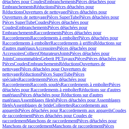
détachées pour Coudes
Embranchements
Pièces détachées pour
Embranchements
Réductions
Pièces détachées pour
Réductions
Ouvertures de nettoyage
Pièces détachées pour
Ouvertures de nettoyage
Pièces SuperTube
Pièces détachées pour
Pièces SuperTube
Coudes
Pièces détachées pour
Coudes
Embranchements
Pièces détachées pour
Embranchements
Raccordements
Pièces détachées pour
Raccordements
Raccordements à emboîter
Pièces détachées pour
Raccordements à emboîter
Raccordements à griffes
Réductions sur
d'autres matériaux
Accessoires
Pièces détachées pour
Accessoires
Colliers
Obturateurs
Joints
Pièces détachées pour
Joints
Consommables
Geberit PE
Tuyaux
Pièces
Pièces détachées pour
Pièces
Coudes
Embranchements
Réductions
Ouvertures de
nettoyage
Pièces détachées pour Ouvertures de
nettoyage
Réductions
Pièces SuperTube
Pièces
spéciales
Raccordements
Pièces détachées pour
Raccordements
Raccords soudés
Raccordements à emboîter
Pièces
détachées pour Raccordements à emboîter
Réductions sur d'autres
matériaux
Pièces détachées pour Réductions sur d'autres
matériaux
Assemblages filetés
Pièces détachées pour Assemblages
filetés
Assemblages de bride
Collerettes
Raccordements aux
appareils
Pièces détachées pour Raccordements aux appareils
Coudes
de raccordement
Pièces détachées pour Coudes de
raccordement
Manchons de raccordement
Pièces détachées pour
Manchons de raccordement
Manchons de raccordement
Pièces