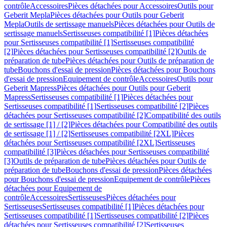
contrôle
Accessoires
Pièces détachées pour Accessoires
Outils pour
Geberit Mepla
Pièces détachées pour Outils pour Geberit
Mepla
Outils de sertissage manuels
Pièces détachées pour Outils de
sertissage manuels
Sertisseuses compatibilité [1]
Pièces détachées
pour Sertisseuses compatibilité [1]
Sertisseuses compatibilité
[2]
Pièces détachées pour Sertisseuses compatibilité [2]
Outils de
préparation de tube
Pièces détachées pour Outils de préparation de
tube
Bouchons d'essai de pression
Pièces détachées pour Bouchons
d'essai de pression
Equipement de contrôle
Accessoires
Outils pour
Geberit Mapress
Pièces détachées pour Outils pour Geberit
Mapress
Sertisseuses compatibilité [1]
Pièces détachées pour
Sertisseuses compatibilité [1]
Sertisseuses compatibilité [2]
Pièces
détachées pour Sertisseuses compatibilité [2]
Compatibilité des outils
de sertissage [1] / [2]
Pièces détachées pour Compatibilité des outils
de sertissage [1] / [2]
Sertisseuses compatibilité [2XL]
Pièces
détachées pour Sertisseuses compatibilité [2XL]
Sertisseuses
compatibilité [3]
Pièces détachées pour Sertisseuses compatibilité
[3]
Outils de préparation de tube
Pièces détachées pour Outils de
préparation de tube
Bouchons d'essai de pression
Pièces détachées
pour Bouchons d'essai de pression
Equipement de contrôle
Pièces
détachées pour Equipement de
contrôle
Accessoires
Sertisseuses
Pièces détachées pour
Sertisseuses
Sertisseuses compatibilité [1]
Pièces détachées pour
Sertisseuses compatibilité [1]
Sertisseuses compatibilité [2]
Pièces
détachées pour Sertisseuses compatibilité [2]
Sertisseuses