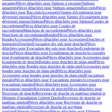
encastrer
Pièces détachées pour Siphons à encastrer
Siphons
apparents
Pièces détachées pour Siphons apparents
Raccords
Pièces
détachées pour Raccords
Accessoires
Vannes d'écoulement pour
déversoirs muraux
Pièces détachées pour Vannes d'écoulement pour
déversoirs muraux
Siphons
Pièces détachées pour Siphons
Coudes de
raccordement
Pièces détachées pour Coudes de
raccordement
Manchons de raccordement
Pièces détachées pour
Manchons de raccordement
Bondes
Pièces détachées pour
Bondes
Accessoires
Pièces détachées pour Accessoires
Douches et
baignoires
Douches
Evacuation des sols pour douches
Pièces
détachées pour Evacuation des sols pour douches
Ecoulements de
douche
Pièces détachées pour Ecoulements de douche
Accessoires
pour écoulements de douche
Pièces détachées pour Accessoires pour
écoulements de douche
Bondes pour douches de plain-pied
Pièces
détachées pour Bondes pour douches de plain-pied
Accessoires pour
bondes pour douches de plain-pied
Pièces détachées pour
Accessoires pour bondes pour douches de plain-pied
Evacuations
murales
Pièces détachées pour Evacuations murales
Accessoires pour
évacuations murales
Pièces détachées pour Accessoires pour
évacuations murales
Receveurs de douche
Pièces détachées pour
Receveurs de douche
Receveurs de douche en matériau minéral et
éléments d’installation Geberit Duofix
Receveurs de douche en
matériau minéral
Pièces détachées pour Receveurs de douche en
matériau minéral
Receveurs de douche en acrylique
sanitaire
Eléments d'installation
Pièces détachées pour Eléments