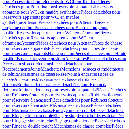
pour Accessoires
Pour eléments de WC
Pour fixations
Pièces
détachées pour Pour fixations
Réservoirs apparents
Réservoirs
apparents pour WC, en matière synthétique
Pièces détachées pour
Réservoirs apparents pour WC, en matière
synthétique
Attenant
Pièces détachées pour Attenant
Basse et
moyenne position
Pièces détachées pour Basse et moyenne
position
Réservoirs apparents pour WC, en céramique
Pièces
détachées pour Réservoirs apparents pour WC, en
céramique
Attenant
Pièces détachées pour Attenant
Tubes de chasse
pour réservoirs apparents
Pièces détachées pour Tubes de chasse
pour réservoirs apparents
Haute position
Pièces détachées pour Haute
position
Basse et moyenne position
Accessoires
Pièces détachées pour
Accessoires
Raccordements
Pièces détachées pour
Raccordements
Joints
Manchettes
Mamelons, rosaces et modérateurs
de débit
Mécanismes de chasse
Réservoirs à encastrer
Tubes de
chasse
Accessoires
Mécanismes de chasse et robinets
flotteurs
Robinets flotteurs
Pièces détachées pour Robinets
flotteurs
Robinets flotteurs pour réservoirs apparents
Pièces détachées
pour Robinets flotteurs pour réservoirs apparents
Robinets flotteurs
pour réservoirs à encastrer
Pièces détachées pour Robinets flotteurs
pour réservoirs à encastrer
Mécanismes de chasse
Pièces détachées
pour Mécanismes de chasse
Rinçage interrompable
Pièces détachées
pour Rinçage interrompable
Rinçage simple touche
Pièces détachées
pour Rinçage simple touche
Rinçage double touche
Pièces détachées
pour Rinçage double touche
Mécanismes de chasse complets
Pièces