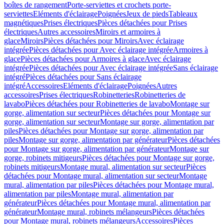
boîtes de rangement
Porte-serviettes et crochets porte-
serviettes
Eléments d'éclairage
Poignées
Jeux de pieds
Tableaux
magnétiques
Prises électriques
Pièces détachées pour Prises
électriques
Autres accessoires
Miroirs et armoires à
glace
Miroirs
Pièces détachées pour Miroirs
Avec éclairage
intégrée
Pièces détachées pour Avec éclairage intégrée
Armoires à
glace
Pièces détachées pour Armoires à glace
Avec éclairage
intégrée
Pièces détachées pour Avec éclairage intégrée
Sans éclairage
intégré
Pièces détachées pour Sans éclairage
intégré
Accessoires
Eléments d'éclairage
Poignées
Autres
accessoires
Prises électriques
Robinetteries
Robinetteries de
lavabo
Pièces détachées pour Robinetteries de lavabo
Montage sur
gorge, alimentation sur secteur
Pièces détachées pour Montage sur
gorge, alimentation sur secteur
Montage sur gorge, alimentation par
piles
Pièces détachées pour Montage sur gorge, alimentation par
piles
Montage sur gorge, alimentation par générateur
Pièces détachées
pour Montage sur gorge, alimentation par générateur
Montage sur
gorge, robinets mitigeurs
Pièces détachées pour Montage sur gorge,
robinets mitigeurs
Montage mural, alimentation sur secteur
Pièces
détachées pour Montage mural, alimentation sur secteur
Montage
mural, alimentation par piles
Pièces détachées pour Montage mural,
alimentation par piles
Montage mural, alimentation par
générateur
Pièces détachées pour Montage mural, alimentation par
générateur
Montage mural, robinets mélangeurs
Pièces détachées
pour Montage mural, robinets mélangeurs
Accessoires
Pièces