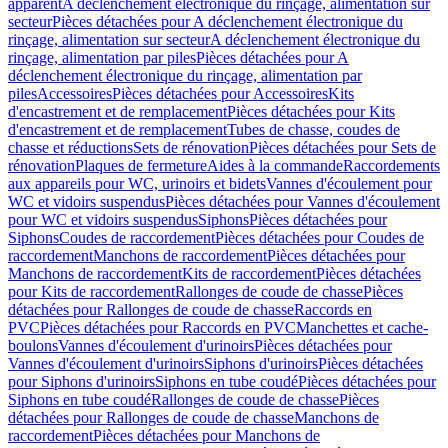
apparent
A déclenchement électronique du rinçage, alimentation sur
secteur
Pièces détachées pour A déclenchement électronique du
rinçage, alimentation sur secteur
A déclenchement électronique du
rinçage, alimentation par piles
Pièces détachées pour A
déclenchement électronique du rinçage, alimentation par
piles
Accessoires
Pièces détachées pour Accessoires
Kits
d'encastrement et de remplacement
Pièces détachées pour Kits
d'encastrement et de remplacement
Tubes de chasse, coudes de
chasse et réductions
Sets de rénovation
Pièces détachées pour Sets de
rénovation
Plaques de fermeture
Aides à la commande
Raccordements
aux appareils pour WC, urinoirs et bidets
Vannes d'écoulement pour
WC et vidoirs suspendus
Pièces détachées pour Vannes d'écoulement
pour WC et vidoirs suspendus
Siphons
Pièces détachées pour
Siphons
Coudes de raccordement
Pièces détachées pour Coudes de
raccordement
Manchons de raccordement
Pièces détachées pour
Manchons de raccordement
Kits de raccordement
Pièces détachées
pour Kits de raccordement
Rallonges de coude de chasse
Pièces
détachées pour Rallonges de coude de chasse
Raccords en
PVC
Pièces détachées pour Raccords en PVC
Manchettes et cache-
boulons
Vannes d'écoulement d'urinoirs
Pièces détachées pour
Vannes d'écoulement d'urinoirs
Siphons d'urinoirs
Pièces détachées
pour Siphons d'urinoirs
Siphons en tube coudé
Pièces détachées pour
Siphons en tube coudé
Rallonges de coude de chasse
Pièces
détachées pour Rallonges de coude de chasse
Manchons de
raccordement
Pièces détachées pour Manchons de