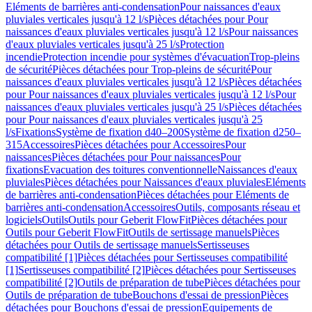
Eléments de barrières anti-condensation
Pour naissances d'eaux
pluviales verticales jusqu'à 12 l/s
Pièces détachées pour Pour
naissances d'eaux pluviales verticales jusqu'à 12 l/s
Pour naissances
d'eaux pluviales verticales jusqu'à 25 l/s
Protection
incendie
Protection incendie pour systèmes d'évacuation
Trop-pleins
de sécurité
Pièces détachées pour Trop-pleins de sécurité
Pour
naissances d'eaux pluviales verticales jusqu'à 12 l/s
Pièces détachées
pour Pour naissances d'eaux pluviales verticales jusqu'à 12 l/s
Pour
naissances d'eaux pluviales verticales jusqu'à 25 l/s
Pièces détachées
pour Pour naissances d'eaux pluviales verticales jusqu'à 25
l/s
Fixations
Système de fixation d40–200
Système de fixation d250–
315
Accessoires
Pièces détachées pour Accessoires
Pour
naissances
Pièces détachées pour Pour naissances
Pour
fixations
Evacuation des toitures conventionnelle
Naissances d'eaux
pluviales
Pièces détachées pour Naissances d'eaux pluviales
Eléments
de barrières anti-condensation
Pièces détachées pour Eléments de
barrières anti-condensation
Accessoires
Outils, composants réseau et
logiciels
Outils
Outils pour Geberit FlowFit
Pièces détachées pour
Outils pour Geberit FlowFit
Outils de sertissage manuels
Pièces
détachées pour Outils de sertissage manuels
Sertisseuses
compatibilité [1]
Pièces détachées pour Sertisseuses compatibilité
[1]
Sertisseuses compatibilité [2]
Pièces détachées pour Sertisseuses
compatibilité [2]
Outils de préparation de tube
Pièces détachées pour
Outils de préparation de tube
Bouchons d'essai de pression
Pièces
détachées pour Bouchons d'essai de pression
Equipements de