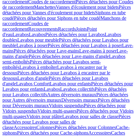
raccordement
Coudes de raccordement
Pièces détachées pour Coudes
de raccordement
Manchettes
Vannes d'écoulement pour bidets
Pièces
détachées pour Vannes d'écoulement pour bidets
Siphons en tube
coudé
Pièces détachées pour Siphons en tube coudé
Manchons de
raccordement
Coudes de
raccordement
Recouvrements
Raccords
Joints
Point
d'eau
Lavabos
Lavabos
Pièces détachées pour Lavabos
Lavabos
doubles
Lavabos pour meuble
Pièces détachées pour Lavabos pour
meuble
Lavabos à poser
Pièces détachées pour Lavabos à poser
Lave-
mains
Pièces détachées pour Lave-mains
Lave-mains à poser
Lave-
mains d'angle
Pièces détachées pour Lave-mains d'angle
Lavabos
semi-emboîtés
Pièces détachées pour Lavabos semi-
emboîtés
Lavabos à emboîter
Lavabos à encastrer par le
dessous
Pièces détachées pour Lavabos à encastrer par le
dessous
Lavabos d'angle
Pièces détachées pour Lavabos
d'angle
Lavabos Comfort
Lavabos pour enfants
Pièces détachées pour
Lavabos pour enfants
Lavabos
Lavabos collectifs
Pièces détachées
pour Lavabos collectifs
Autres déversoirs muraux
Pièces détachées
pour Autres déversoirs muraux
Déversoirs muraux
Pièces détachées
pour Déversoirs muraux
Vidoirs suspendus
Pièces détachées pour
Vidoirs suspendus
Vidoirs multi-usages
Pièces détachées pour Vidoirs
multi-usages
Vidoirs pour plâtre
Lavabos pour salles de classe
Pièces
détachées pour Lavabos pour salles de
classe
Accessoires
Colonnes
Pièces détachées pour Colonnes
Cache-
siphons
Pièces détachées pour Cache-siphons
Accessoires
Caches