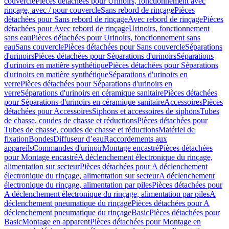
couvercle
Pièces détachées pour Urinoirs, fonctionnement avec
rinçage, avec / pour couvercle
Sans rebord de rinçage
Pièces
détachées pour Sans rebord de rinçage
Avec rebord de rinçage
Pièces
détachées pour Avec rebord de rinçage
Urinoirs, fonctionnement
sans eau
Pièces détachées pour Urinoirs, fonctionnement sans
eau
Sans couvercle
Pièces détachées pour Sans couvercle
Séparations
d'urinoirs
Pièces détachées pour Séparations d'urinoirs
Séparations
d'urinoirs en matière synthétique
Pièces détachées pour Séparations
d'urinoirs en matière synthétique
Séparations d'urinoirs en
verre
Pièces détachées pour Séparations d'urinoirs en
verre
Séparations d'urinoirs en céramique sanitaire
Pièces détachées
pour Séparations d'urinoirs en céramique sanitaire
Accessoires
Pièces
détachées pour Accessoires
Siphons et accessoires de siphons
Tubes
de chasse, coudes de chasse et réductions
Pièces détachées pour
Tubes de chasse, coudes de chasse et réductions
Matériel de
fixation
Bondes
Diffuseur d’eau
Raccordements aux
appareils
Commandes d'urinoir
Montage encastré
Pièces détachées
pour Montage encastré
A déclenchement électronique du rinçage,
alimentation sur secteur
Pièces détachées pour A déclenchement
électronique du rinçage, alimentation sur secteur
A déclenchement
électronique du rinçage, alimentation par piles
Pièces détachées pour
A déclenchement électronique du rinçage, alimentation par piles
A
déclenchement pneumatique du rinçage
Pièces détachées pour A
déclenchement pneumatique du rinçage
Basic
Pièces détachées pour
Basic
Montage en apparent
Pièces détachées pour Montage en