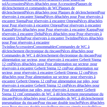
sol
Accessoires
Pièces détachées pour Accessoires
Plaques de
déclenchement et commandes de WC
Plaques de
déclenchement
Pièces détachées pour Plaques de déclenchement
Pour
réservoirs à encastrer Sigma
Pièces détachées pour Pour réservoirs à
encastrer Sigma
Pour réservoirs à encastrer Omega
Pièces détachées
pour Pour réservoirs à encastrer Omega
Pour réservoirs à encastrer
Kappa
Pièces détachées pour Pour réservoirs à encastrer Kappa
Pour
réservoirs à encastrer Delta
Pièces détachées pour Pour réservoirs à
encastrer Delta
Pour réservoirs à encastrer Twinline
Pièces détachées
pour Pour réservoirs à encastrer
Twinline
Accessoires
Consommables
Commandes de WC à
déclenchement électronique du rinçage
Pièces détachées pour
Commandes de WC à déclenchement électronique du rinçage
Pour
alimentation sur secteur, pour réservoirs à encastrer Geberit Sigma
12 cm
Pièces détachées pour Pour alimentation sur secteur, pour
réservoirs à encastrer Geberit Sigma 12 cm
Pour alimentation sur
secteur, pour réservoirs à encastrer Geberit Omega 12 cm
Pièces
détachées pour Pour alimentation sur secteur, pour réservoirs à
encastrer Geberit Omega 12 cm
Pour alimentation par piles, pour
réservoirs à encastrer Geberit Sigma 12 cm
Pièces détachées pour
Pour alimentation par piles, pour réservoirs à encastrer Geberit
Sigma 12 cm
Commandes de WC à déclenchement pneumatique du
rinçage
Pièces détachées pour Commandes de WC à déclenchement
pneumatique du rinçage
Pour rinçage double touche
Pièces détachées
pour Pour rinçage double touche
Pour rinçage simple touche
Pièces