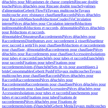
détachées pour Mécanismes de chasse complets
Rinçage double
touche
Pièces détachées pour Rinçage double touche
Systèmes
d'alimentation
Geberit FlowFit
Tuyaux multicouche
Tuyaux
multicouche avec résistance chauffante
Raccords
Pièces détachées
pour Raccords
Manchons
Réductions
Coudes
Tés
Circulation
interne
Pièces détachées pour Circulation interne
Réductions
indémontables
Réductions et raccords, démontables
Pièces détachées
pour Réductions et raccords,
démontables
Obturateurs
Raccordements
Pièces détachées pour
Raccordements
Distributeurs avec raccordement à visser
Répartiteur
avec raccord à sertir
Tés pour chauffage
Réductions et raccordements
pour chauffage, démontables
Raccordements pour chauffage
Pièces
détachées pour Raccordements pour chauffage
Accessoires
Isolations
pour tubes et raccords
Etanchéités pour tubes et raccords
Etanchéités
pour raccords
Fixations pour tubes
Fixations pour
raccordements
Joints d'étanchéité
Sets de vis pour assemblages à
bride
Consommables
Geberit PushFit
Tuyaux multicouches
Tuyaux
multicouches pour chauffage
Raccords
Pièces détachées pour
Raccords
Raccordements
Pièces détachées pour
Raccordements
Raccordements pour chauffage
Pièces détachées pour
Raccordements pour chauffage
Accessoires
Pièces détachées pour
Accessoires
Isolations pour tubes et raccords
Etanchements pour
tubes et raccords
Fixations pour tubes
Fixations de
raccordements
Pièces détachées pour Fixations de
raccordements
Joints d'étanchéité
Geberit Mepla
Tuyaux multicouches