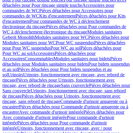
détachées pour Pour rinçage simple touche
Accessoires pour
commandes de WC
Pièces détachées pour Accessoires pour
commandes de WC
Kits d'encastrement
Pièces détachées pour Kits
d'encastrement
Pour commandes de WC à déclenchement
électronique du rinçage
Pièces détachées pour Pour commandes de
WC à déclenchement électronique du rinçage
Modules sanitaires
Geberit Monolith
Modules sanitaires pour WC
Pièces détachées pour
Modules sanitaires pour WC
Pour WC suspendus
Pièces détachées
pour Pour WC suspendus
Pour WC au sol
Pièces détachées pour
Pour WC au sol
Accessoires
Pièces détachées pour
Accessoires
Consommables
Modules sanitaires pour bidets
Pièces
détachées pour Modules sanitaires pour bidets
Pour bidets suspendus
et au sol
Pièces détachées pour Pour bidets suspendus et au
sol
Urinoirs
Urinoirs, fonctionnement avec rinçage, avec rebord de
rinçage
Pièces détachées pour Urinoirs, fonctionnement avec
rinçage, avec rebord de rinçage
Sans couvercle
Pièces détachées pour
Sans couvercle
Urinoirs, fonctionnement avec rinçage, sans rebord
de rinçage
Pièces détachées pour Urinoirs, fonctionnement avec
rinçage, sans rebord de rinçage
Commande d'urinoir apparente ou à
encastrer
Pièces détachées pour Commande d'urinoir apparente ou à
encastrer
Avec commande d'urinoir intégrée
Pièces détachées pour
Avec commande d'urinoir intégrée
Pour commande d'urinoir
intégrée
Pièces détachées pour Pour commande d'urinoir
intégrée
Urinoirs, fonctionnement avec rinçage, avec / pour