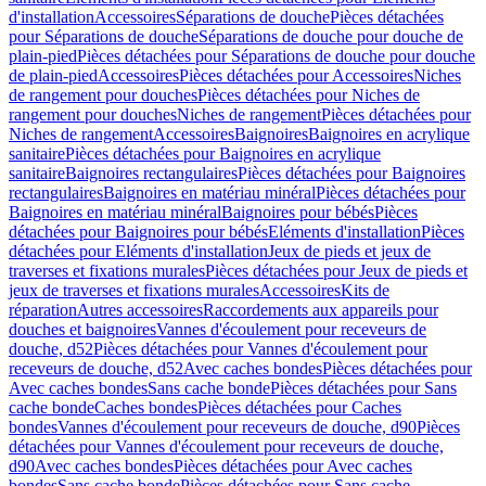
d'installation
Accessoires
Séparations de douche
Pièces détachées
pour Séparations de douche
Séparations de douche pour douche de
plain-pied
Pièces détachées pour Séparations de douche pour douche
de plain-pied
Accessoires
Pièces détachées pour Accessoires
Niches
de rangement pour douches
Pièces détachées pour Niches de
rangement pour douches
Niches de rangement
Pièces détachées pour
Niches de rangement
Accessoires
Baignoires
Baignoires en acrylique
sanitaire
Pièces détachées pour Baignoires en acrylique
sanitaire
Baignoires rectangulaires
Pièces détachées pour Baignoires
rectangulaires
Baignoires en matériau minéral
Pièces détachées pour
Baignoires en matériau minéral
Baignoires pour bébés
Pièces
détachées pour Baignoires pour bébés
Eléments d'installation
Pièces
détachées pour Eléments d'installation
Jeux de pieds et jeux de
traverses et fixations murales
Pièces détachées pour Jeux de pieds et
jeux de traverses et fixations murales
Accessoires
Kits de
réparation
Autres accessoires
Raccordements aux appareils pour
douches et baignoires
Vannes d'écoulement pour receveurs de
douche, d52
Pièces détachées pour Vannes d'écoulement pour
receveurs de douche, d52
Avec caches bondes
Pièces détachées pour
Avec caches bondes
Sans cache bonde
Pièces détachées pour Sans
cache bonde
Caches bondes
Pièces détachées pour Caches
bondes
Vannes d'écoulement pour receveurs de douche, d90
Pièces
détachées pour Vannes d'écoulement pour receveurs de douche,
d90
Avec caches bondes
Pièces détachées pour Avec caches
bondes
Sans cache bonde
Pièces détachées pour Sans cache