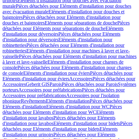
urinoirs
Eléments d'installation pour douches avec évacuation
murale
Pièces détachées pour Eléments d'installation pour douches
avec évacuation murale
Eléments d'installation pour douches et
baignoires
Pièces détachées pour Eléments d'installation pour
douches et baignoires
Eléments pour séparations de douche
Pièces
détachées pour Eléments pour séparations de douche
Eléments
d'installation pour déversoirs
Pièces détachées pour Eléments
d'installation pour déversoirs
Eléments d'installation pour
robinetteries
Pièces détachées pour Eléments d'installation pour
robinetteries
Eléments d'installation pour machines à laver et lave-
vaisselle
Pièces détachées pour Eléments d'installation pour machines
à laver et lave-vaisselle
Eléments d'installation pour charges de
console
Pièces détachées pour Eléments d'installation pour charges
de console
Eléments d'installation pour éviers
Pièces détachées pour
Eléments d'installation pour éviers
Accessoires
Pièces détachées pour
Accessoires
Geberit GIS
Parois
Pièces détachées pour Parois
Systèmes
porteurs
Accessoires pour préfabrications
Pièces détachées pour
Accessoires pour préfabrications
Accessoires pour l'isolation
phonique
Revêtements
Eléments d'installation
Pièces détachées pour
Eléments d'installation
Eléments d'installation pour WC
Pièces
détachées pour Eléments d'installation pour WC
Eléments
d'installation pour lavabos
Pièces détachées pour Eléments
d'installation pour lavabos
Eléments d'installation pour bidets
Pièces
détachées pour Eléments d'installation pour bidets
Eléments
d'installation pour urinoirs
Pièces détachées pour Eléments