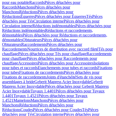
pour eau potable
Raccords
Pièces détachées pour
Raccords
Manchons
Pièces détachées pour
Manchons
Réductions
Pièces détachées pour
Réductions
Équerres
Pièces détachées pour Équerres
Tés
Pièces
détachées pour Tés
Circulation interne
Pièces détachées pour
Circulation interne
Réductions indémontables
Pièces détachées pour
Réductions indémontables
Réductions et raccordements,
démontables
Pièces détachées pour Réductions et raccordements,
démontables
Obturateurs
Pièces détachées pour
Obturateurs
Raccordements
Pièces détachées pour
Raccordements
Nourrices de distribution avec raccord fileté
Tés pour
chauffage
Pièces détachées pour Tés pour chauffage
Raccordements
pour chauffage
Pièces détachées pour Raccordements pour
chauffage
Accessoires
Pièces détachées pour Accessoires
Isolations
pour tubes et raccords
Etanchements pour tubes et raccords
Fixations
pour tubes
Fixations de raccordements
Pièces détachées pour
Fixations de raccordements
Joints d'étanchéité
Sets de vis pour
assemblages à bride
Geberit Mapress Acier Inoxydable
Geberit
Mapress Acier Inoxydable
Pièces détachées pour Geberit Mapress
Acier Inoxydable
Tuyaux 1.4401
Pièces détachées pour Tuyaux
1.4401
Tuyaux 1.4521
Pièces détachées pour Tuyaux
1.4521
Mamelons
Manchons
Pièces détachées pour
Manchons
Réductions
Pièces détachées pour
Réductions
Coudes
Pièces détachées pour Coudes
Tés
Pièces
détachées pour Tés
Circulation interne
Pièces détachées pour