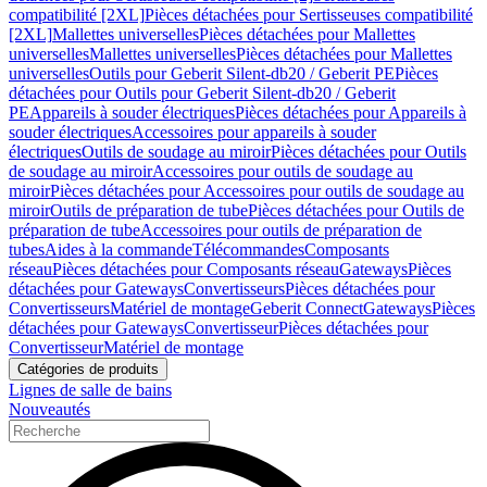
compatibilité [2XL]
Pièces détachées pour Sertisseuses compatibilité
[2XL]
Mallettes universelles
Pièces détachées pour Mallettes
universelles
Mallettes universelles
Pièces détachées pour Mallettes
universelles
Outils pour Geberit Silent-db20 / Geberit PE
Pièces
détachées pour Outils pour Geberit Silent-db20 / Geberit
PE
Appareils à souder électriques
Pièces détachées pour Appareils à
souder électriques
Accessoires pour appareils à souder
électriques
Outils de soudage au miroir
Pièces détachées pour Outils
de soudage au miroir
Accessoires pour outils de soudage au
miroir
Pièces détachées pour Accessoires pour outils de soudage au
miroir
Outils de préparation de tube
Pièces détachées pour Outils de
préparation de tube
Accessoires pour outils de préparation de
tubes
Aides à la commande
Télécommandes
Composants
réseau
Pièces détachées pour Composants réseau
Gateways
Pièces
détachées pour Gateways
Convertisseurs
Pièces détachées pour
Convertisseurs
Matériel de montage
Geberit Connect
Gateways
Pièces
détachées pour Gateways
Convertisseur
Pièces détachées pour
Convertisseur
Matériel de montage
Catégories de produits
Lignes de salle de bains
Nouveautés