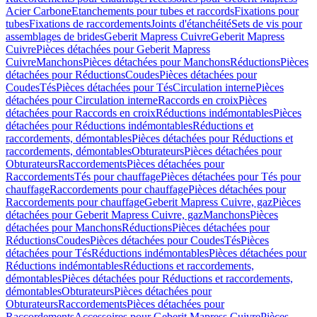
Acier Carbone
Etanchements pour tubes et raccords
Fixations pour
tubes
Fixations de raccordements
Joints d'étanchéité
Sets de vis pour
assemblages de brides
Geberit Mapress Cuivre
Geberit Mapress
Cuivre
Pièces détachées pour Geberit Mapress
Cuivre
Manchons
Pièces détachées pour Manchons
Réductions
Pièces
détachées pour Réductions
Coudes
Pièces détachées pour
Coudes
Tés
Pièces détachées pour Tés
Circulation interne
Pièces
détachées pour Circulation interne
Raccords en croix
Pièces
détachées pour Raccords en croix
Réductions indémontables
Pièces
détachées pour Réductions indémontables
Réductions et
raccordements, démontables
Pièces détachées pour Réductions et
raccordements, démontables
Obturateurs
Pièces détachées pour
Obturateurs
Raccordements
Pièces détachées pour
Raccordements
Tés pour chauffage
Pièces détachées pour Tés pour
chauffage
Raccordements pour chauffage
Pièces détachées pour
Raccordements pour chauffage
Geberit Mapress Cuivre, gaz
Pièces
détachées pour Geberit Mapress Cuivre, gaz
Manchons
Pièces
détachées pour Manchons
Réductions
Pièces détachées pour
Réductions
Coudes
Pièces détachées pour Coudes
Tés
Pièces
détachées pour Tés
Réductions indémontables
Pièces détachées pour
Réductions indémontables
Réductions et raccordements,
démontables
Pièces détachées pour Réductions et raccordements,
démontables
Obturateurs
Pièces détachées pour
Obturateurs
Raccordements
Pièces détachées pour
Raccordements
Accessoires pour Geberit Mapress Cuivre
Pièces