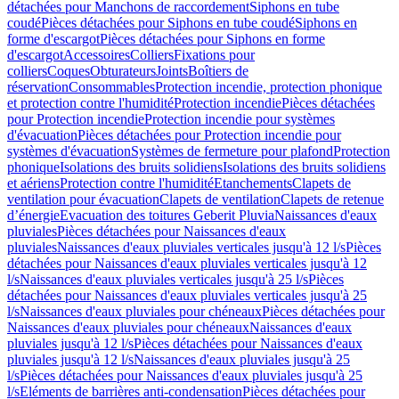
détachées pour Manchons de raccordement
Siphons en tube
coudé
Pièces détachées pour Siphons en tube coudé
Siphons en
forme d'escargot
Pièces détachées pour Siphons en forme
d'escargot
Accessoires
Colliers
Fixations pour
colliers
Coques
Obturateurs
Joints
Boîtiers de
réservation
Consommables
Protection incendie, protection phonique
et protection contre l'humidité
Protection incendie
Pièces détachées
pour Protection incendie
Protection incendie pour systèmes
d'évacuation
Pièces détachées pour Protection incendie pour
systèmes d'évacuation
Systèmes de fermeture pour plafond
Protection
phonique
Isolations des bruits solidiens
Isolations des bruits solidiens
et aériens
Protection contre l'humidité
Etanchements
Clapets de
ventilation pour évacuation
Clapets de ventilation
Clapets de retenue
d’énergie
Evacuation des toitures Geberit Pluvia
Naissances d'eaux
pluviales
Pièces détachées pour Naissances d'eaux
pluviales
Naissances d'eaux pluviales verticales jusqu'à 12 l/s
Pièces
détachées pour Naissances d'eaux pluviales verticales jusqu'à 12
l/s
Naissances d'eaux pluviales verticales jusqu'à 25 l/s
Pièces
détachées pour Naissances d'eaux pluviales verticales jusqu'à 25
l/s
Naissances d'eaux pluviales pour chéneaux
Pièces détachées pour
Naissances d'eaux pluviales pour chéneaux
Naissances d'eaux
pluviales jusqu'à 12 l/s
Pièces détachées pour Naissances d'eaux
pluviales jusqu'à 12 l/s
Naissances d'eaux pluviales jusqu'à 25
l/s
Pièces détachées pour Naissances d'eaux pluviales jusqu'à 25
l/s
Eléments de barrières anti-condensation
Pièces détachées pour