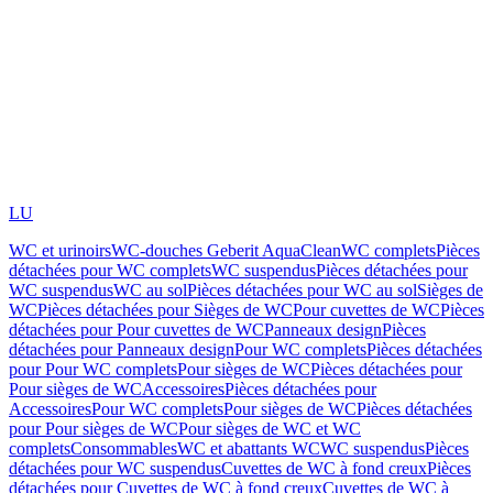
LU
WC et urinoirs
WC-douches Geberit AquaClean
WC complets
Pièces
détachées pour WC complets
WC suspendus
Pièces détachées pour
WC suspendus
WC au sol
Pièces détachées pour WC au sol
Sièges de
WC
Pièces détachées pour Sièges de WC
Pour cuvettes de WC
Pièces
détachées pour Pour cuvettes de WC
Panneaux design
Pièces
détachées pour Panneaux design
Pour WC complets
Pièces détachées
pour Pour WC complets
Pour sièges de WC
Pièces détachées pour
Pour sièges de WC
Accessoires
Pièces détachées pour
Accessoires
Pour WC complets
Pour sièges de WC
Pièces détachées
pour Pour sièges de WC
Pour sièges de WC et WC
complets
Consommables
WC et abattants WC
WC suspendus
Pièces
détachées pour WC suspendus
Cuvettes de WC à fond creux
Pièces
détachées pour Cuvettes de WC à fond creux
Cuvettes de WC à