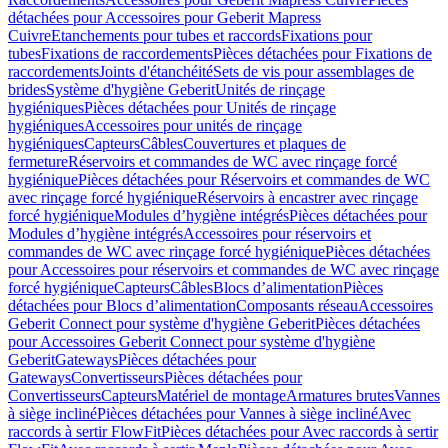
détachées pour Accessoires pour Geberit Mapress
Cuivre
Etanchements pour tubes et raccords
Fixations pour
tubes
Fixations de raccordements
Pièces détachées pour Fixations de
raccordements
Joints d'étanchéité
Sets de vis pour assemblages de
brides
Système d'hygiène Geberit
Unités de rinçage
hygiéniques
Pièces détachées pour Unités de rinçage
hygiéniques
Accessoires pour unités de rinçage
hygiéniques
Capteurs
Câbles
Couvertures et plaques de
fermeture
Réservoirs et commandes de WC avec rinçage forcé
hygiénique
Pièces détachées pour Réservoirs et commandes de WC
avec rinçage forcé hygiénique
Réservoirs à encastrer avec rinçage
forcé hygiénique
Modules d’hygiène intégrés
Pièces détachées pour
Modules d’hygiène intégrés
Accessoires pour réservoirs et
commandes de WC avec rinçage forcé hygiénique
Pièces détachées
pour Accessoires pour réservoirs et commandes de WC avec rinçage
forcé hygiénique
Capteurs
Câbles
Blocs d’alimentation
Pièces
détachées pour Blocs d’alimentation
Composants réseau
Accessoires
Geberit Connect pour système d'hygiène Geberit
Pièces détachées
pour Accessoires Geberit Connect pour système d'hygiène
Geberit
Gateways
Pièces détachées pour
Gateways
Convertisseurs
Pièces détachées pour
Convertisseurs
Capteurs
Matériel de montage
Armatures brutes
Vannes
à siège incliné
Pièces détachées pour Vannes à siège incliné
Avec
raccords à sertir FlowFit
Pièces détachées pour Avec raccords à sertir