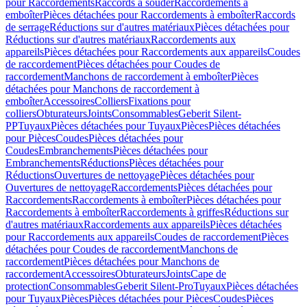
pour Raccordements
Raccords à souder
Raccordements à
emboîter
Pièces détachées pour Raccordements à emboîter
Raccords
de serrage
Réductions sur d'autres matériaux
Pièces détachées pour
Réductions sur d'autres matériaux
Raccordements aux
appareils
Pièces détachées pour Raccordements aux appareils
Coudes
de raccordement
Pièces détachées pour Coudes de
raccordement
Manchons de raccordement à emboîter
Pièces
détachées pour Manchons de raccordement à
emboîter
Accessoires
Colliers
Fixations pour
colliers
Obturateurs
Joints
Consommables
Geberit Silent-
PP
Tuyaux
Pièces détachées pour Tuyaux
Pièces
Pièces détachées
pour Pièces
Coudes
Pièces détachées pour
Coudes
Embranchements
Pièces détachées pour
Embranchements
Réductions
Pièces détachées pour
Réductions
Ouvertures de nettoyage
Pièces détachées pour
Ouvertures de nettoyage
Raccordements
Pièces détachées pour
Raccordements
Raccordements à emboîter
Pièces détachées pour
Raccordements à emboîter
Raccordements à griffes
Réductions sur
d'autres matériaux
Raccordements aux appareils
Pièces détachées
pour Raccordements aux appareils
Coudes de raccordement
Pièces
détachées pour Coudes de raccordement
Manchons de
raccordement
Pièces détachées pour Manchons de
raccordement
Accessoires
Obturateurs
Joints
Cape de
protection
Consommables
Geberit Silent-Pro
Tuyaux
Pièces détachées
pour Tuyaux
Pièces
Pièces détachées pour Pièces
Coudes
Pièces