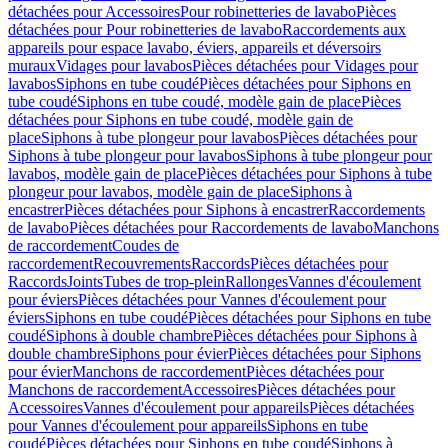
détachées pour Accessoires
Pour robinetteries de lavabo
Pièces
détachées pour Pour robinetteries de lavabo
Raccordements aux
appareils pour espace lavabo, éviers, appareils et déversoirs
muraux
Vidages pour lavabos
Pièces détachées pour Vidages pour
lavabos
Siphons en tube coudé
Pièces détachées pour Siphons en
tube coudé
Siphons en tube coudé, modèle gain de place
Pièces
détachées pour Siphons en tube coudé, modèle gain de
place
Siphons à tube plongeur pour lavabos
Pièces détachées pour
Siphons à tube plongeur pour lavabos
Siphons à tube plongeur pour
lavabos, modèle gain de place
Pièces détachées pour Siphons à tube
plongeur pour lavabos, modèle gain de place
Siphons à
encastrer
Pièces détachées pour Siphons à encastrer
Raccordements
de lavabo
Pièces détachées pour Raccordements de lavabo
Manchons
de raccordement
Coudes de
raccordement
Recouvrements
Raccords
Pièces détachées pour
Raccords
Joints
Tubes de trop-plein
Rallonges
Vannes d'écoulement
pour éviers
Pièces détachées pour Vannes d'écoulement pour
éviers
Siphons en tube coudé
Pièces détachées pour Siphons en tube
coudé
Siphons à double chambre
Pièces détachées pour Siphons à
double chambre
Siphons pour évier
Pièces détachées pour Siphons
pour évier
Manchons de raccordement
Pièces détachées pour
Manchons de raccordement
Accessoires
Pièces détachées pour
Accessoires
Vannes d'écoulement pour appareils
Pièces détachées
pour Vannes d'écoulement pour appareils
Siphons en tube
coudé
Pièces détachées pour Siphons en tube coudé
Siphons à