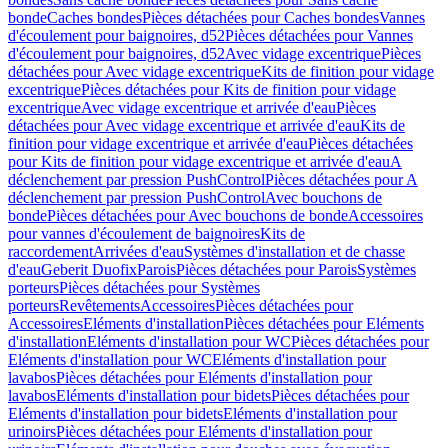
bonde
Caches bondes
Pièces détachées pour Caches bondes
Vannes
d'écoulement pour baignoires, d52
Pièces détachées pour Vannes
d'écoulement pour baignoires, d52
Avec vidage excentrique
Pièces
détachées pour Avec vidage excentrique
Kits de finition pour vidage
excentrique
Pièces détachées pour Kits de finition pour vidage
excentrique
Avec vidage excentrique et arrivée d'eau
Pièces
détachées pour Avec vidage excentrique et arrivée d'eau
Kits de
finition pour vidage excentrique et arrivée d'eau
Pièces détachées
pour Kits de finition pour vidage excentrique et arrivée d'eau
A
déclenchement par pression PushControl
Pièces détachées pour A
déclenchement par pression PushControl
Avec bouchons de
bonde
Pièces détachées pour Avec bouchons de bonde
Accessoires
pour vannes d'écoulement de baignoires
Kits de
raccordement
Arrivées d'eau
Systèmes d'installation et de chasse
d'eau
Geberit Duofix
Parois
Pièces détachées pour Parois
Systèmes
porteurs
Pièces détachées pour Systèmes
porteurs
Revêtements
Accessoires
Pièces détachées pour
Accessoires
Eléments d'installation
Pièces détachées pour Eléments
d'installation
Eléments d'installation pour WC
Pièces détachées pour
Eléments d'installation pour WC
Eléments d'installation pour
lavabos
Pièces détachées pour Eléments d'installation pour
lavabos
Eléments d'installation pour bidets
Pièces détachées pour
Eléments d'installation pour bidets
Eléments d'installation pour
urinoirs
Pièces détachées pour Eléments d'installation pour