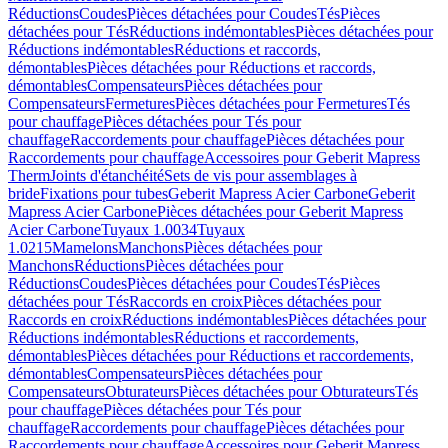
Réductions
Coudes
Pièces détachées pour Coudes
Tés
Pièces
détachées pour Tés
Réductions indémontables
Pièces détachées pour
Réductions indémontables
Réductions et raccords,
démontables
Pièces détachées pour Réductions et raccords,
démontables
Compensateurs
Pièces détachées pour
Compensateurs
Fermetures
Pièces détachées pour Fermetures
Tés
pour chauffage
Pièces détachées pour Tés pour
chauffage
Raccordements pour chauffage
Pièces détachées pour
Raccordements pour chauffage
Accessoires pour Geberit Mapress
Therm
Joints d'étanchéité
Sets de vis pour assemblages à
bride
Fixations pour tubes
Geberit Mapress Acier Carbone
Geberit
Mapress Acier Carbone
Pièces détachées pour Geberit Mapress
Acier Carbone
Tuyaux 1.0034
Tuyaux
1.0215
Mamelons
Manchons
Pièces détachées pour
Manchons
Réductions
Pièces détachées pour
Réductions
Coudes
Pièces détachées pour Coudes
Tés
Pièces
détachées pour Tés
Raccords en croix
Pièces détachées pour
Raccords en croix
Réductions indémontables
Pièces détachées pour
Réductions indémontables
Réductions et raccordements,
démontables
Pièces détachées pour Réductions et raccordements,
démontables
Compensateurs
Pièces détachées pour
Compensateurs
Obturateurs
Pièces détachées pour Obturateurs
Tés
pour chauffage
Pièces détachées pour Tés pour
chauffage
Raccordements pour chauffage
Pièces détachées pour
Raccordements pour chauffage
Accessoires pour Geberit Mapress