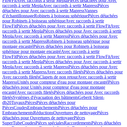
FlowFit
Avec raccords à sertir Mepla
Pièces détachées pour Avec
raccords à sertir Mepla
Avec raccords à sertir Mapress
Pièces
détachées pour Avec raccords à sertir Mapress
Vannes
d’échantillonnage
Robinets à boisseau sphérique
Pièces détachées
pour Robinets à boisseau sphérique
Avec raccords à sertir
FlowFit
Pièces détachées pour Avec raccords à sertir FlowFit
Avec
raccords à sertir Mepla
Pièces détachées pour Avec raccords à sertir
Mepla
Avec raccords à sertir Mapress
Pièces détachées pour Avec
raccords à sertir Mapress
Robinets à boisseau sphérique pour
montage encastré
Pièces détachées pour Robinets à boisseau
sphérique pour montage encastré
Avec raccords à sertir
FlowFit
Pièces détachées pour Avec raccords à sertir FlowFit
Avec
raccords à sertir Mepla
Pièces détachées pour Avec raccords à sertir
Mepla
Avec raccords à sertir Mapress
Pièces détachées pour Avec
raccords à sertir Mapress
Avec raccords filetés
Pièces détachées pour
Avec raccords filetés
Clapets de non retour
Avec raccords à sertir
Mapress
Unités pour compteur d'eau pour montage encastré
Pièces
détachées pour Unités pour compteur d'eau pour montage
encastré
Avec raccords filetés
Pièces détachées pour Avec raccords
filetés
Systèmes d'évacuation des bâtiments
Geberit Silent-
db20
Tuyaux
Pièces
Pièces détachées pour
Pièces
Coudes
Embranchements
Pièces détachées pour
Embranchements
Réductions
Ouvertures de nettoyage
Pièces
détachées pour Ouvertures de nettoyage
Pièces
SuperTube
Coudes
Pièces spéciales
Raccordements
Pièces détachées