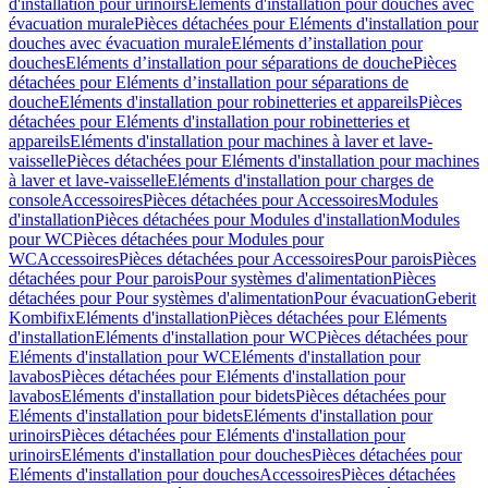
d'installation pour urinoirs
Eléments d'installation pour douches avec
évacuation murale
Pièces détachées pour Eléments d'installation pour
douches avec évacuation murale
Eléments d’installation pour
douches
Eléments d’installation pour séparations de douche
Pièces
détachées pour Eléments d’installation pour séparations de
douche
Eléments d'installation pour robinetteries et appareils
Pièces
détachées pour Eléments d'installation pour robinetteries et
appareils
Eléments d'installation pour machines à laver et lave-
vaisselle
Pièces détachées pour Eléments d'installation pour machines
à laver et lave-vaisselle
Eléments d'installation pour charges de
console
Accessoires
Pièces détachées pour Accessoires
Modules
d'installation
Pièces détachées pour Modules d'installation
Modules
pour WC
Pièces détachées pour Modules pour
WC
Accessoires
Pièces détachées pour Accessoires
Pour parois
Pièces
détachées pour Pour parois
Pour systèmes d'alimentation
Pièces
détachées pour Pour systèmes d'alimentation
Pour évacuation
Geberit
Kombifix
Eléments d'installation
Pièces détachées pour Eléments
d'installation
Eléments d'installation pour WC
Pièces détachées pour
Eléments d'installation pour WC
Eléments d'installation pour
lavabos
Pièces détachées pour Eléments d'installation pour
lavabos
Eléments d'installation pour bidets
Pièces détachées pour
Eléments d'installation pour bidets
Eléments d'installation pour
urinoirs
Pièces détachées pour Eléments d'installation pour
urinoirs
Eléments d'installation pour douches
Pièces détachées pour
Eléments d'installation pour douches
Accessoires
Pièces détachées