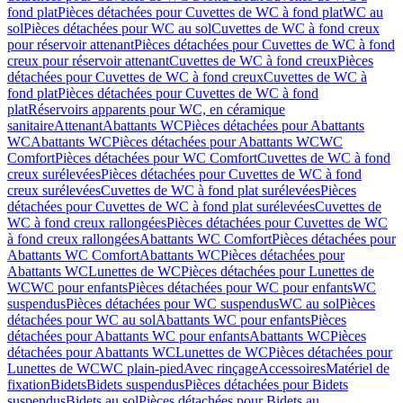
fond plat
Pièces détachées pour Cuvettes de WC à fond plat
WC au
sol
Pièces détachées pour WC au sol
Cuvettes de WC à fond creux
pour réservoir attenant
Pièces détachées pour Cuvettes de WC à fond
creux pour réservoir attenant
Cuvettes de WC à fond creux
Pièces
détachées pour Cuvettes de WC à fond creux
Cuvettes de WC à
fond plat
Pièces détachées pour Cuvettes de WC à fond
plat
Réservoirs apparents pour WC, en céramique
sanitaire
Attenant
Abattants WC
Pièces détachées pour Abattants
WC
Abattants WC
Pièces détachées pour Abattants WC
WC
Comfort
Pièces détachées pour WC Comfort
Cuvettes de WC à fond
creux surélevées
Pièces détachées pour Cuvettes de WC à fond
creux surélevées
Cuvettes de WC à fond plat surélevées
Pièces
détachées pour Cuvettes de WC à fond plat surélevées
Cuvettes de
WC à fond creux rallongées
Pièces détachées pour Cuvettes de WC
à fond creux rallongées
Abattants WC Comfort
Pièces détachées pour
Abattants WC Comfort
Abattants WC
Pièces détachées pour
Abattants WC
Lunettes de WC
Pièces détachées pour Lunettes de
WC
WC pour enfants
Pièces détachées pour WC pour enfants
WC
suspendus
Pièces détachées pour WC suspendus
WC au sol
Pièces
détachées pour WC au sol
Abattants WC pour enfants
Pièces
détachées pour Abattants WC pour enfants
Abattants WC
Pièces
détachées pour Abattants WC
Lunettes de WC
Pièces détachées pour
Lunettes de WC
WC plain-pied
Avec rinçage
Accessoires
Matériel de
fixation
Bidets
Bidets suspendus
Pièces détachées pour Bidets
suspendus
Bidets au sol
Pièces détachées pour Bidets au