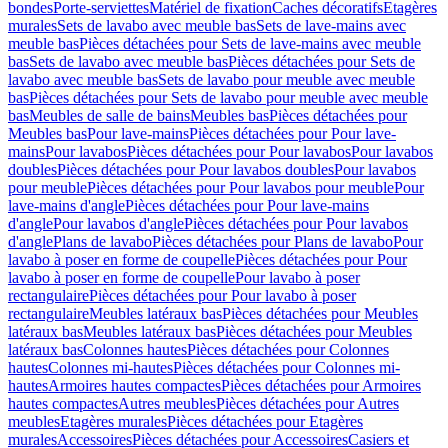
bondes
Porte-serviettes
Matériel de fixation
Caches décoratifs
Etagères
murales
Sets de lavabo avec meuble bas
Sets de lave-mains avec
meuble bas
Pièces détachées pour Sets de lave-mains avec meuble
bas
Sets de lavabo avec meuble bas
Pièces détachées pour Sets de
lavabo avec meuble bas
Sets de lavabo pour meuble avec meuble
bas
Pièces détachées pour Sets de lavabo pour meuble avec meuble
bas
Meubles de salle de bains
Meubles bas
Pièces détachées pour
Meubles bas
Pour lave-mains
Pièces détachées pour Pour lave-
mains
Pour lavabos
Pièces détachées pour Pour lavabos
Pour lavabos
doubles
Pièces détachées pour Pour lavabos doubles
Pour lavabos
pour meuble
Pièces détachées pour Pour lavabos pour meuble
Pour
lave-mains d'angle
Pièces détachées pour Pour lave-mains
d'angle
Pour lavabos d'angle
Pièces détachées pour Pour lavabos
d'angle
Plans de lavabo
Pièces détachées pour Plans de lavabo
Pour
lavabo à poser en forme de coupelle
Pièces détachées pour Pour
lavabo à poser en forme de coupelle
Pour lavabo à poser
rectangulaire
Pièces détachées pour Pour lavabo à poser
rectangulaire
Meubles latéraux bas
Pièces détachées pour Meubles
latéraux bas
Meubles latéraux bas
Pièces détachées pour Meubles
latéraux bas
Colonnes hautes
Pièces détachées pour Colonnes
hautes
Colonnes mi-hautes
Pièces détachées pour Colonnes mi-
hautes
Armoires hautes compactes
Pièces détachées pour Armoires
hautes compactes
Autres meubles
Pièces détachées pour Autres
meubles
Etagères murales
Pièces détachées pour Etagères
murales
Accessoires
Pièces détachées pour Accessoires
Casiers et