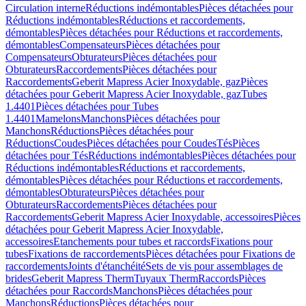
Circulation interne
Réductions indémontables
Pièces détachées pour
Réductions indémontables
Réductions et raccordements,
démontables
Pièces détachées pour Réductions et raccordements,
démontables
Compensateurs
Pièces détachées pour
Compensateurs
Obturateurs
Pièces détachées pour
Obturateurs
Raccordements
Pièces détachées pour
Raccordements
Geberit Mapress Acier Inoxydable, gaz
Pièces
détachées pour Geberit Mapress Acier Inoxydable, gaz
Tubes
1.4401
Pièces détachées pour Tubes
1.4401
Mamelons
Manchons
Pièces détachées pour
Manchons
Réductions
Pièces détachées pour
Réductions
Coudes
Pièces détachées pour Coudes
Tés
Pièces
détachées pour Tés
Réductions indémontables
Pièces détachées pour
Réductions indémontables
Réductions et raccordements,
démontables
Pièces détachées pour Réductions et raccordements,
démontables
Obturateurs
Pièces détachées pour
Obturateurs
Raccordements
Pièces détachées pour
Raccordements
Geberit Mapress Acier Inoxydable, accessoires
Pièces
détachées pour Geberit Mapress Acier Inoxydable,
accessoires
Etanchements pour tubes et raccords
Fixations pour
tubes
Fixations de raccordements
Pièces détachées pour Fixations de
raccordements
Joints d'étanchéité
Sets de vis pour assemblages de
brides
Geberit Mapress Therm
Tuyaux Therm
Raccords
Pièces
détachées pour Raccords
Manchons
Pièces détachées pour
Manchons
Réductions
Pièces détachées pour