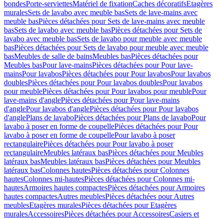
bondes
Porte-serviettes
Matériel de fixation
Caches décoratifs
Etagères
murales
Sets de lavabo avec meuble bas
Sets de lave-mains avec
meuble bas
Pièces détachées pour Sets de lave-mains avec meuble
bas
Sets de lavabo avec meuble bas
Pièces détachées pour Sets de
lavabo avec meuble bas
Sets de lavabo pour meuble avec meuble
bas
Pièces détachées pour Sets de lavabo pour meuble avec meuble
bas
Meubles de salle de bains
Meubles bas
Pièces détachées pour
Meubles bas
Pour lave-mains
Pièces détachées pour Pour lave-
mains
Pour lavabos
Pièces détachées pour Pour lavabos
Pour lavabos
doubles
Pièces détachées pour Pour lavabos doubles
Pour lavabos
pour meuble
Pièces détachées pour Pour lavabos pour meuble
Pour
lave-mains d'angle
Pièces détachées pour Pour lave-mains
d'angle
Pour lavabos d'angle
Pièces détachées pour Pour lavabos
d'angle
Plans de lavabo
Pièces détachées pour Plans de lavabo
Pour
lavabo à poser en forme de coupelle
Pièces détachées pour Pour
lavabo à poser en forme de coupelle
Pour lavabo à poser
rectangulaire
Pièces détachées pour Pour lavabo à poser
rectangulaire
Meubles latéraux bas
Pièces détachées pour Meubles
latéraux bas
Meubles latéraux bas
Pièces détachées pour Meubles
latéraux bas
Colonnes hautes
Pièces détachées pour Colonnes
hautes
Colonnes mi-hautes
Pièces détachées pour Colonnes mi-
hautes
Armoires hautes compactes
Pièces détachées pour Armoires
hautes compactes
Autres meubles
Pièces détachées pour Autres
meubles
Etagères murales
Pièces détachées pour Etagères
murales
Accessoires
Pièces détachées pour Accessoires
Casiers et