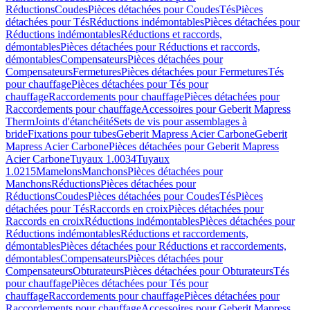
Réductions
Coudes
Pièces détachées pour Coudes
Tés
Pièces
détachées pour Tés
Réductions indémontables
Pièces détachées pour
Réductions indémontables
Réductions et raccords,
démontables
Pièces détachées pour Réductions et raccords,
démontables
Compensateurs
Pièces détachées pour
Compensateurs
Fermetures
Pièces détachées pour Fermetures
Tés
pour chauffage
Pièces détachées pour Tés pour
chauffage
Raccordements pour chauffage
Pièces détachées pour
Raccordements pour chauffage
Accessoires pour Geberit Mapress
Therm
Joints d'étanchéité
Sets de vis pour assemblages à
bride
Fixations pour tubes
Geberit Mapress Acier Carbone
Geberit
Mapress Acier Carbone
Pièces détachées pour Geberit Mapress
Acier Carbone
Tuyaux 1.0034
Tuyaux
1.0215
Mamelons
Manchons
Pièces détachées pour
Manchons
Réductions
Pièces détachées pour
Réductions
Coudes
Pièces détachées pour Coudes
Tés
Pièces
détachées pour Tés
Raccords en croix
Pièces détachées pour
Raccords en croix
Réductions indémontables
Pièces détachées pour
Réductions indémontables
Réductions et raccordements,
démontables
Pièces détachées pour Réductions et raccordements,
démontables
Compensateurs
Pièces détachées pour
Compensateurs
Obturateurs
Pièces détachées pour Obturateurs
Tés
pour chauffage
Pièces détachées pour Tés pour
chauffage
Raccordements pour chauffage
Pièces détachées pour
Raccordements pour chauffage
Accessoires pour Geberit Mapress