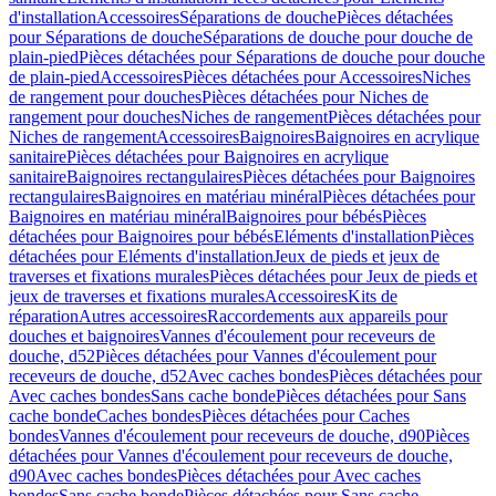
d'installation
Accessoires
Séparations de douche
Pièces détachées
pour Séparations de douche
Séparations de douche pour douche de
plain-pied
Pièces détachées pour Séparations de douche pour douche
de plain-pied
Accessoires
Pièces détachées pour Accessoires
Niches
de rangement pour douches
Pièces détachées pour Niches de
rangement pour douches
Niches de rangement
Pièces détachées pour
Niches de rangement
Accessoires
Baignoires
Baignoires en acrylique
sanitaire
Pièces détachées pour Baignoires en acrylique
sanitaire
Baignoires rectangulaires
Pièces détachées pour Baignoires
rectangulaires
Baignoires en matériau minéral
Pièces détachées pour
Baignoires en matériau minéral
Baignoires pour bébés
Pièces
détachées pour Baignoires pour bébés
Eléments d'installation
Pièces
détachées pour Eléments d'installation
Jeux de pieds et jeux de
traverses et fixations murales
Pièces détachées pour Jeux de pieds et
jeux de traverses et fixations murales
Accessoires
Kits de
réparation
Autres accessoires
Raccordements aux appareils pour
douches et baignoires
Vannes d'écoulement pour receveurs de
douche, d52
Pièces détachées pour Vannes d'écoulement pour
receveurs de douche, d52
Avec caches bondes
Pièces détachées pour
Avec caches bondes
Sans cache bonde
Pièces détachées pour Sans
cache bonde
Caches bondes
Pièces détachées pour Caches
bondes
Vannes d'écoulement pour receveurs de douche, d90
Pièces
détachées pour Vannes d'écoulement pour receveurs de douche,
d90
Avec caches bondes
Pièces détachées pour Avec caches
bondes
Sans cache bonde
Pièces détachées pour Sans cache