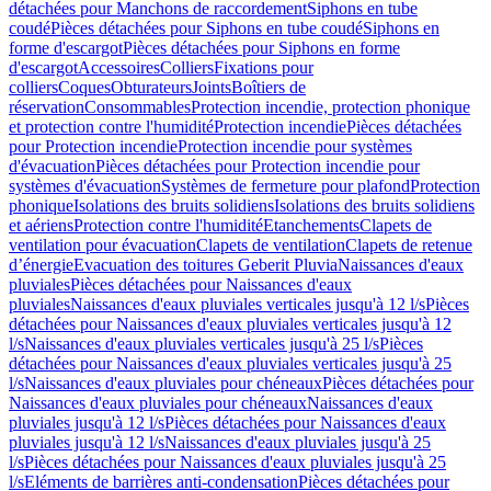
détachées pour Manchons de raccordement
Siphons en tube
coudé
Pièces détachées pour Siphons en tube coudé
Siphons en
forme d'escargot
Pièces détachées pour Siphons en forme
d'escargot
Accessoires
Colliers
Fixations pour
colliers
Coques
Obturateurs
Joints
Boîtiers de
réservation
Consommables
Protection incendie, protection phonique
et protection contre l'humidité
Protection incendie
Pièces détachées
pour Protection incendie
Protection incendie pour systèmes
d'évacuation
Pièces détachées pour Protection incendie pour
systèmes d'évacuation
Systèmes de fermeture pour plafond
Protection
phonique
Isolations des bruits solidiens
Isolations des bruits solidiens
et aériens
Protection contre l'humidité
Etanchements
Clapets de
ventilation pour évacuation
Clapets de ventilation
Clapets de retenue
d’énergie
Evacuation des toitures Geberit Pluvia
Naissances d'eaux
pluviales
Pièces détachées pour Naissances d'eaux
pluviales
Naissances d'eaux pluviales verticales jusqu'à 12 l/s
Pièces
détachées pour Naissances d'eaux pluviales verticales jusqu'à 12
l/s
Naissances d'eaux pluviales verticales jusqu'à 25 l/s
Pièces
détachées pour Naissances d'eaux pluviales verticales jusqu'à 25
l/s
Naissances d'eaux pluviales pour chéneaux
Pièces détachées pour
Naissances d'eaux pluviales pour chéneaux
Naissances d'eaux
pluviales jusqu'à 12 l/s
Pièces détachées pour Naissances d'eaux
pluviales jusqu'à 12 l/s
Naissances d'eaux pluviales jusqu'à 25
l/s
Pièces détachées pour Naissances d'eaux pluviales jusqu'à 25
l/s
Eléments de barrières anti-condensation
Pièces détachées pour