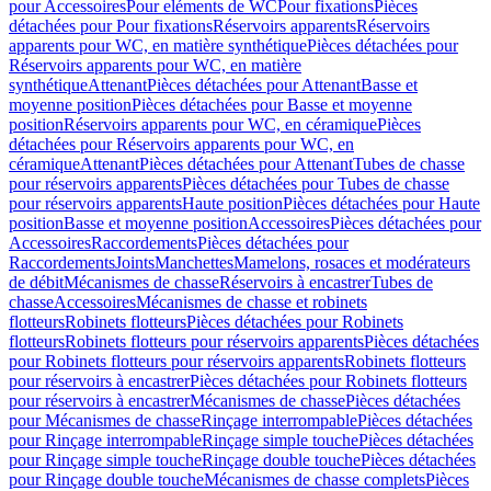
pour Accessoires
Pour eléments de WC
Pour fixations
Pièces
détachées pour Pour fixations
Réservoirs apparents
Réservoirs
apparents pour WC, en matière synthétique
Pièces détachées pour
Réservoirs apparents pour WC, en matière
synthétique
Attenant
Pièces détachées pour Attenant
Basse et
moyenne position
Pièces détachées pour Basse et moyenne
position
Réservoirs apparents pour WC, en céramique
Pièces
détachées pour Réservoirs apparents pour WC, en
céramique
Attenant
Pièces détachées pour Attenant
Tubes de chasse
pour réservoirs apparents
Pièces détachées pour Tubes de chasse
pour réservoirs apparents
Haute position
Pièces détachées pour Haute
position
Basse et moyenne position
Accessoires
Pièces détachées pour
Accessoires
Raccordements
Pièces détachées pour
Raccordements
Joints
Manchettes
Mamelons, rosaces et modérateurs
de débit
Mécanismes de chasse
Réservoirs à encastrer
Tubes de
chasse
Accessoires
Mécanismes de chasse et robinets
flotteurs
Robinets flotteurs
Pièces détachées pour Robinets
flotteurs
Robinets flotteurs pour réservoirs apparents
Pièces détachées
pour Robinets flotteurs pour réservoirs apparents
Robinets flotteurs
pour réservoirs à encastrer
Pièces détachées pour Robinets flotteurs
pour réservoirs à encastrer
Mécanismes de chasse
Pièces détachées
pour Mécanismes de chasse
Rinçage interrompable
Pièces détachées
pour Rinçage interrompable
Rinçage simple touche
Pièces détachées
pour Rinçage simple touche
Rinçage double touche
Pièces détachées
pour Rinçage double touche
Mécanismes de chasse complets
Pièces