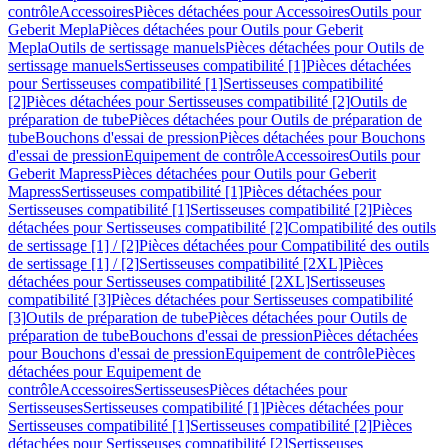
contrôle
Accessoires
Pièces détachées pour Accessoires
Outils pour
Geberit Mepla
Pièces détachées pour Outils pour Geberit
Mepla
Outils de sertissage manuels
Pièces détachées pour Outils de
sertissage manuels
Sertisseuses compatibilité [1]
Pièces détachées
pour Sertisseuses compatibilité [1]
Sertisseuses compatibilité
[2]
Pièces détachées pour Sertisseuses compatibilité [2]
Outils de
préparation de tube
Pièces détachées pour Outils de préparation de
tube
Bouchons d'essai de pression
Pièces détachées pour Bouchons
d'essai de pression
Equipement de contrôle
Accessoires
Outils pour
Geberit Mapress
Pièces détachées pour Outils pour Geberit
Mapress
Sertisseuses compatibilité [1]
Pièces détachées pour
Sertisseuses compatibilité [1]
Sertisseuses compatibilité [2]
Pièces
détachées pour Sertisseuses compatibilité [2]
Compatibilité des outils
de sertissage [1] / [2]
Pièces détachées pour Compatibilité des outils
de sertissage [1] / [2]
Sertisseuses compatibilité [2XL]
Pièces
détachées pour Sertisseuses compatibilité [2XL]
Sertisseuses
compatibilité [3]
Pièces détachées pour Sertisseuses compatibilité
[3]
Outils de préparation de tube
Pièces détachées pour Outils de
préparation de tube
Bouchons d'essai de pression
Pièces détachées
pour Bouchons d'essai de pression
Equipement de contrôle
Pièces
détachées pour Equipement de
contrôle
Accessoires
Sertisseuses
Pièces détachées pour
Sertisseuses
Sertisseuses compatibilité [1]
Pièces détachées pour
Sertisseuses compatibilité [1]
Sertisseuses compatibilité [2]
Pièces
détachées pour Sertisseuses compatibilité [2]
Sertisseuses