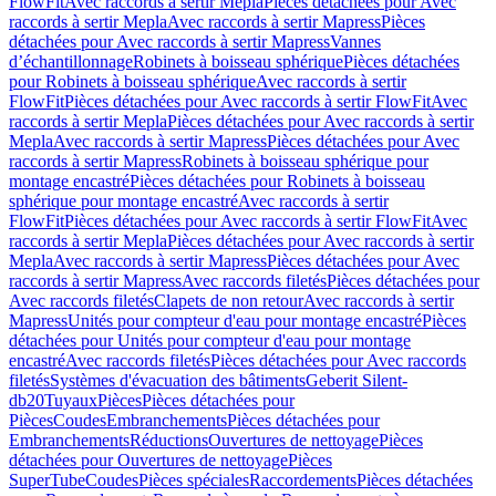
FlowFit
Avec raccords à sertir Mepla
Pièces détachées pour Avec
raccords à sertir Mepla
Avec raccords à sertir Mapress
Pièces
détachées pour Avec raccords à sertir Mapress
Vannes
d’échantillonnage
Robinets à boisseau sphérique
Pièces détachées
pour Robinets à boisseau sphérique
Avec raccords à sertir
FlowFit
Pièces détachées pour Avec raccords à sertir FlowFit
Avec
raccords à sertir Mepla
Pièces détachées pour Avec raccords à sertir
Mepla
Avec raccords à sertir Mapress
Pièces détachées pour Avec
raccords à sertir Mapress
Robinets à boisseau sphérique pour
montage encastré
Pièces détachées pour Robinets à boisseau
sphérique pour montage encastré
Avec raccords à sertir
FlowFit
Pièces détachées pour Avec raccords à sertir FlowFit
Avec
raccords à sertir Mepla
Pièces détachées pour Avec raccords à sertir
Mepla
Avec raccords à sertir Mapress
Pièces détachées pour Avec
raccords à sertir Mapress
Avec raccords filetés
Pièces détachées pour
Avec raccords filetés
Clapets de non retour
Avec raccords à sertir
Mapress
Unités pour compteur d'eau pour montage encastré
Pièces
détachées pour Unités pour compteur d'eau pour montage
encastré
Avec raccords filetés
Pièces détachées pour Avec raccords
filetés
Systèmes d'évacuation des bâtiments
Geberit Silent-
db20
Tuyaux
Pièces
Pièces détachées pour
Pièces
Coudes
Embranchements
Pièces détachées pour
Embranchements
Réductions
Ouvertures de nettoyage
Pièces
détachées pour Ouvertures de nettoyage
Pièces
SuperTube
Coudes
Pièces spéciales
Raccordements
Pièces détachées