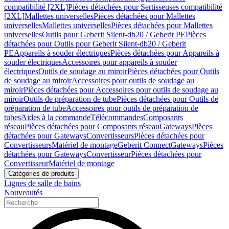
compatibilité [2XL]
Pièces détachées pour Sertisseuses compatibilité
[2XL]
Mallettes universelles
Pièces détachées pour Mallettes
universelles
Mallettes universelles
Pièces détachées pour Mallettes
universelles
Outils pour Geberit Silent-db20 / Geberit PE
Pièces
détachées pour Outils pour Geberit Silent-db20 / Geberit
PE
Appareils à souder électriques
Pièces détachées pour Appareils à
souder électriques
Accessoires pour appareils à souder
électriques
Outils de soudage au miroir
Pièces détachées pour Outils
de soudage au miroir
Accessoires pour outils de soudage au
miroir
Pièces détachées pour Accessoires pour outils de soudage au
miroir
Outils de préparation de tube
Pièces détachées pour Outils de
préparation de tube
Accessoires pour outils de préparation de
tubes
Aides à la commande
Télécommandes
Composants
réseau
Pièces détachées pour Composants réseau
Gateways
Pièces
détachées pour Gateways
Convertisseurs
Pièces détachées pour
Convertisseurs
Matériel de montage
Geberit Connect
Gateways
Pièces
détachées pour Gateways
Convertisseur
Pièces détachées pour
Convertisseur
Matériel de montage
Catégories de produits
Lignes de salle de bains
Nouveautés