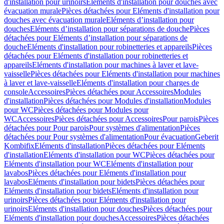
d'installation pour urinoirs
Eléments d'installation pour douches avec
évacuation murale
Pièces détachées pour Eléments d'installation pour
douches avec évacuation murale
Eléments d’installation pour
douches
Eléments d’installation pour séparations de douche
Pièces
détachées pour Eléments d’installation pour séparations de
douche
Eléments d'installation pour robinetteries et appareils
Pièces
détachées pour Eléments d'installation pour robinetteries et
appareils
Eléments d'installation pour machines à laver et lave-
vaisselle
Pièces détachées pour Eléments d'installation pour machines
à laver et lave-vaisselle
Eléments d'installation pour charges de
console
Accessoires
Pièces détachées pour Accessoires
Modules
d'installation
Pièces détachées pour Modules d'installation
Modules
pour WC
Pièces détachées pour Modules pour
WC
Accessoires
Pièces détachées pour Accessoires
Pour parois
Pièces
détachées pour Pour parois
Pour systèmes d'alimentation
Pièces
détachées pour Pour systèmes d'alimentation
Pour évacuation
Geberit
Kombifix
Eléments d'installation
Pièces détachées pour Eléments
d'installation
Eléments d'installation pour WC
Pièces détachées pour
Eléments d'installation pour WC
Eléments d'installation pour
lavabos
Pièces détachées pour Eléments d'installation pour
lavabos
Eléments d'installation pour bidets
Pièces détachées pour
Eléments d'installation pour bidets
Eléments d'installation pour
urinoirs
Pièces détachées pour Eléments d'installation pour
urinoirs
Eléments d'installation pour douches
Pièces détachées pour
Eléments d'installation pour douches
Accessoires
Pièces détachées