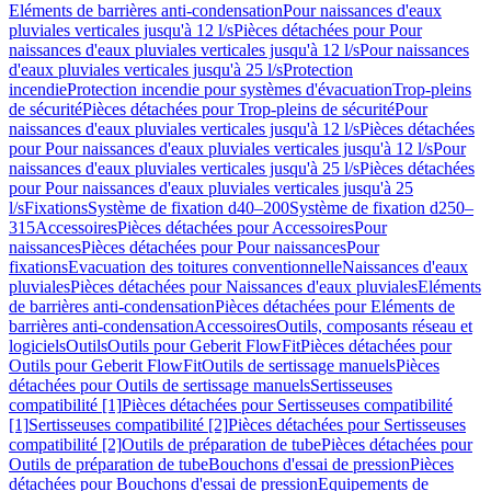
Eléments de barrières anti-condensation
Pour naissances d'eaux
pluviales verticales jusqu'à 12 l/s
Pièces détachées pour Pour
naissances d'eaux pluviales verticales jusqu'à 12 l/s
Pour naissances
d'eaux pluviales verticales jusqu'à 25 l/s
Protection
incendie
Protection incendie pour systèmes d'évacuation
Trop-pleins
de sécurité
Pièces détachées pour Trop-pleins de sécurité
Pour
naissances d'eaux pluviales verticales jusqu'à 12 l/s
Pièces détachées
pour Pour naissances d'eaux pluviales verticales jusqu'à 12 l/s
Pour
naissances d'eaux pluviales verticales jusqu'à 25 l/s
Pièces détachées
pour Pour naissances d'eaux pluviales verticales jusqu'à 25
l/s
Fixations
Système de fixation d40–200
Système de fixation d250–
315
Accessoires
Pièces détachées pour Accessoires
Pour
naissances
Pièces détachées pour Pour naissances
Pour
fixations
Evacuation des toitures conventionnelle
Naissances d'eaux
pluviales
Pièces détachées pour Naissances d'eaux pluviales
Eléments
de barrières anti-condensation
Pièces détachées pour Eléments de
barrières anti-condensation
Accessoires
Outils, composants réseau et
logiciels
Outils
Outils pour Geberit FlowFit
Pièces détachées pour
Outils pour Geberit FlowFit
Outils de sertissage manuels
Pièces
détachées pour Outils de sertissage manuels
Sertisseuses
compatibilité [1]
Pièces détachées pour Sertisseuses compatibilité
[1]
Sertisseuses compatibilité [2]
Pièces détachées pour Sertisseuses
compatibilité [2]
Outils de préparation de tube
Pièces détachées pour
Outils de préparation de tube
Bouchons d'essai de pression
Pièces
détachées pour Bouchons d'essai de pression
Equipements de