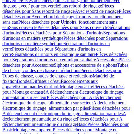
couvercle
Pièces détachées pour Urinoirs, fonctionnement avec
rinçage, avec / pour couvercle
Sans rebord de rinçage
Pièces
détachées pour Sans rebord de rinçage
Avec rebord de rinçage
Pièces
détachées pour Avec rebord de rinçage
Urinoirs, fonctionnement
sans eau
Pièces détachées pour Urinoirs, fonctionnement sans
eau
Sans couvercle
Pièces détachées pour Sans couvercle
Séparations
d'urinoirs
Pièces détachées pour Séparations d'urinoirs
Séparations
d'urinoirs en matière synthétique
Pièces détachées pour Séparations
d'urinoirs en matière synthétique
Séparations d'urinoirs en
verre
Pièces détachées pour Séparations d'urinoirs en
verre
Séparations d'urinoirs en céramique sanitaire
Pièces détachées
pour Séparations d'urinoirs en céramique sanitaire
Accessoires
Pièces
détachées pour Accessoires
Siphons et accessoires de siphons
Tubes
de chasse, coudes de chasse et réductions
Pièces détachées pour
Tubes de chasse, coudes de chasse et réductions
Matériel de
fixation
Bondes
Diffuseur d’eau
Raccordements aux
appareils
Commandes d'urinoir
Montage encastré
Pièces détachées
pour Montage encastré
A déclenchement électronique du rinçage,
alimentation sur secteur
Pièces détachées pour A déclenchement
électronique du rinçage, alimentation sur secteur
A déclenchement
électronique du rinçage, alimentation par piles
Pièces détachées pour
A déclenchement électronique du rinçage, alimentation par piles
A
déclenchement pneumatique du rinçage
Pièces détachées pour A
déclenchement pneumatique du rinçage
Basic
Pièces détachées pour
Basic
Montage en apparent
Pièces détachées pour Montage en