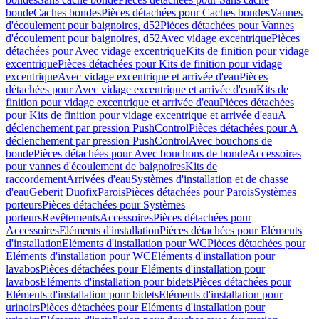
bonde
Caches bondes
Pièces détachées pour Caches bondes
Vannes
d'écoulement pour baignoires, d52
Pièces détachées pour Vannes
d'écoulement pour baignoires, d52
Avec vidage excentrique
Pièces
détachées pour Avec vidage excentrique
Kits de finition pour vidage
excentrique
Pièces détachées pour Kits de finition pour vidage
excentrique
Avec vidage excentrique et arrivée d'eau
Pièces
détachées pour Avec vidage excentrique et arrivée d'eau
Kits de
finition pour vidage excentrique et arrivée d'eau
Pièces détachées
pour Kits de finition pour vidage excentrique et arrivée d'eau
A
déclenchement par pression PushControl
Pièces détachées pour A
déclenchement par pression PushControl
Avec bouchons de
bonde
Pièces détachées pour Avec bouchons de bonde
Accessoires
pour vannes d'écoulement de baignoires
Kits de
raccordement
Arrivées d'eau
Systèmes d'installation et de chasse
d'eau
Geberit Duofix
Parois
Pièces détachées pour Parois
Systèmes
porteurs
Pièces détachées pour Systèmes
porteurs
Revêtements
Accessoires
Pièces détachées pour
Accessoires
Eléments d'installation
Pièces détachées pour Eléments
d'installation
Eléments d'installation pour WC
Pièces détachées pour
Eléments d'installation pour WC
Eléments d'installation pour
lavabos
Pièces détachées pour Eléments d'installation pour
lavabos
Eléments d'installation pour bidets
Pièces détachées pour
Eléments d'installation pour bidets
Eléments d'installation pour
urinoirs
Pièces détachées pour Eléments d'installation pour