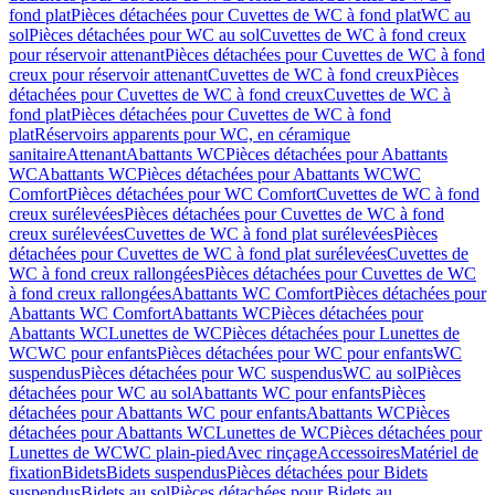
fond plat
Pièces détachées pour Cuvettes de WC à fond plat
WC au
sol
Pièces détachées pour WC au sol
Cuvettes de WC à fond creux
pour réservoir attenant
Pièces détachées pour Cuvettes de WC à fond
creux pour réservoir attenant
Cuvettes de WC à fond creux
Pièces
détachées pour Cuvettes de WC à fond creux
Cuvettes de WC à
fond plat
Pièces détachées pour Cuvettes de WC à fond
plat
Réservoirs apparents pour WC, en céramique
sanitaire
Attenant
Abattants WC
Pièces détachées pour Abattants
WC
Abattants WC
Pièces détachées pour Abattants WC
WC
Comfort
Pièces détachées pour WC Comfort
Cuvettes de WC à fond
creux surélevées
Pièces détachées pour Cuvettes de WC à fond
creux surélevées
Cuvettes de WC à fond plat surélevées
Pièces
détachées pour Cuvettes de WC à fond plat surélevées
Cuvettes de
WC à fond creux rallongées
Pièces détachées pour Cuvettes de WC
à fond creux rallongées
Abattants WC Comfort
Pièces détachées pour
Abattants WC Comfort
Abattants WC
Pièces détachées pour
Abattants WC
Lunettes de WC
Pièces détachées pour Lunettes de
WC
WC pour enfants
Pièces détachées pour WC pour enfants
WC
suspendus
Pièces détachées pour WC suspendus
WC au sol
Pièces
détachées pour WC au sol
Abattants WC pour enfants
Pièces
détachées pour Abattants WC pour enfants
Abattants WC
Pièces
détachées pour Abattants WC
Lunettes de WC
Pièces détachées pour
Lunettes de WC
WC plain-pied
Avec rinçage
Accessoires
Matériel de
fixation
Bidets
Bidets suspendus
Pièces détachées pour Bidets
suspendus
Bidets au sol
Pièces détachées pour Bidets au