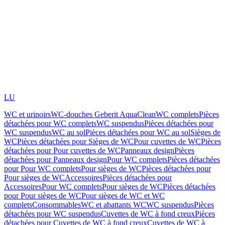
LU
WC et urinoirs
WC-douches Geberit AquaClean
WC complets
Pièces
détachées pour WC complets
WC suspendus
Pièces détachées pour
WC suspendus
WC au sol
Pièces détachées pour WC au sol
Sièges de
WC
Pièces détachées pour Sièges de WC
Pour cuvettes de WC
Pièces
détachées pour Pour cuvettes de WC
Panneaux design
Pièces
détachées pour Panneaux design
Pour WC complets
Pièces détachées
pour Pour WC complets
Pour sièges de WC
Pièces détachées pour
Pour sièges de WC
Accessoires
Pièces détachées pour
Accessoires
Pour WC complets
Pour sièges de WC
Pièces détachées
pour Pour sièges de WC
Pour sièges de WC et WC
complets
Consommables
WC et abattants WC
WC suspendus
Pièces
détachées pour WC suspendus
Cuvettes de WC à fond creux
Pièces
détachées pour Cuvettes de WC à fond creux
Cuvettes de WC à