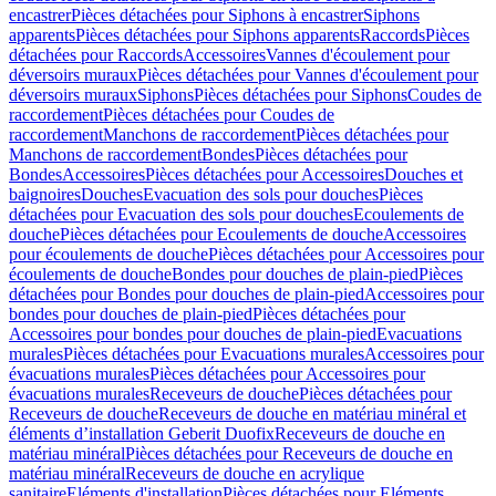
encastrer
Pièces détachées pour Siphons à encastrer
Siphons
apparents
Pièces détachées pour Siphons apparents
Raccords
Pièces
détachées pour Raccords
Accessoires
Vannes d'écoulement pour
déversoirs muraux
Pièces détachées pour Vannes d'écoulement pour
déversoirs muraux
Siphons
Pièces détachées pour Siphons
Coudes de
raccordement
Pièces détachées pour Coudes de
raccordement
Manchons de raccordement
Pièces détachées pour
Manchons de raccordement
Bondes
Pièces détachées pour
Bondes
Accessoires
Pièces détachées pour Accessoires
Douches et
baignoires
Douches
Evacuation des sols pour douches
Pièces
détachées pour Evacuation des sols pour douches
Ecoulements de
douche
Pièces détachées pour Ecoulements de douche
Accessoires
pour écoulements de douche
Pièces détachées pour Accessoires pour
écoulements de douche
Bondes pour douches de plain-pied
Pièces
détachées pour Bondes pour douches de plain-pied
Accessoires pour
bondes pour douches de plain-pied
Pièces détachées pour
Accessoires pour bondes pour douches de plain-pied
Evacuations
murales
Pièces détachées pour Evacuations murales
Accessoires pour
évacuations murales
Pièces détachées pour Accessoires pour
évacuations murales
Receveurs de douche
Pièces détachées pour
Receveurs de douche
Receveurs de douche en matériau minéral et
éléments d’installation Geberit Duofix
Receveurs de douche en
matériau minéral
Pièces détachées pour Receveurs de douche en
matériau minéral
Receveurs de douche en acrylique
sanitaire
Eléments d'installation
Pièces détachées pour Eléments