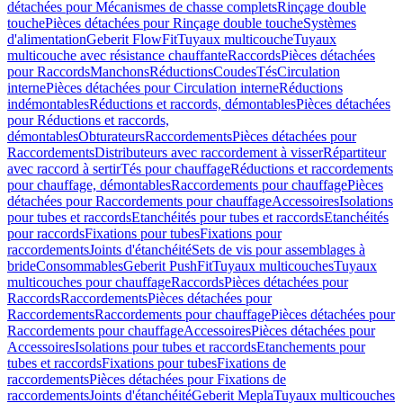
détachées pour Mécanismes de chasse complets
Rinçage double
touche
Pièces détachées pour Rinçage double touche
Systèmes
d'alimentation
Geberit FlowFit
Tuyaux multicouche
Tuyaux
multicouche avec résistance chauffante
Raccords
Pièces détachées
pour Raccords
Manchons
Réductions
Coudes
Tés
Circulation
interne
Pièces détachées pour Circulation interne
Réductions
indémontables
Réductions et raccords, démontables
Pièces détachées
pour Réductions et raccords,
démontables
Obturateurs
Raccordements
Pièces détachées pour
Raccordements
Distributeurs avec raccordement à visser
Répartiteur
avec raccord à sertir
Tés pour chauffage
Réductions et raccordements
pour chauffage, démontables
Raccordements pour chauffage
Pièces
détachées pour Raccordements pour chauffage
Accessoires
Isolations
pour tubes et raccords
Etanchéités pour tubes et raccords
Etanchéités
pour raccords
Fixations pour tubes
Fixations pour
raccordements
Joints d'étanchéité
Sets de vis pour assemblages à
bride
Consommables
Geberit PushFit
Tuyaux multicouches
Tuyaux
multicouches pour chauffage
Raccords
Pièces détachées pour
Raccords
Raccordements
Pièces détachées pour
Raccordements
Raccordements pour chauffage
Pièces détachées pour
Raccordements pour chauffage
Accessoires
Pièces détachées pour
Accessoires
Isolations pour tubes et raccords
Etanchements pour
tubes et raccords
Fixations pour tubes
Fixations de
raccordements
Pièces détachées pour Fixations de
raccordements
Joints d'étanchéité
Geberit Mepla
Tuyaux multicouches