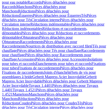
pour eau potable
Raccords
Pièces détachées pour
Raccords
Manchons
Pièces détachées pour
Manchons
Réductions
Pièces détachées pour
Réductions
Équerres
Pièces détachées pour Équerres
Tés
Pièces
détachées pour Tés
Circulation interne
Pièces détachées pour
Circulation interne
Réductions indémontables
Pièces détachées pour
Réductions indémontables
Réductions et raccordements,
démontables
Pièces détachées pour Réductions et raccordements,
démontables
Obturateurs
Pièces détachées pour
Obturateurs
Raccordements
Pièces détachées pour
Raccordements
Nourrices de distribution avec raccord fileté
Tés pour
chauffage
Pièces détachées pour Tés pour chauffage
Raccordements
pour chauffage
Pièces détachées pour Raccordements pour
chauffage
Accessoires
Pièces détachées pour Accessoires
Isolations
pour tubes et raccords
Etanchements pour tubes et raccords
Fixations
pour tubes
Fixations de raccordements
Pièces détachées pour
Fixations de raccordements
Joints d'étanchéité
Sets de vis pour
assemblages à bride
Geberit Mapress Acier Inoxydable
Geberit
Mapress Acier Inoxydable
Pièces détachées pour Geberit Mapress
Acier Inoxydable
Tuyaux 1.4401
Pièces détachées pour Tuyaux
1.4401
Tuyaux 1.4521
Pièces détachées pour Tuyaux
1.4521
Mamelons
Manchons
Pièces détachées pour
Manchons
Réductions
Pièces détachées pour
Réductions
Coudes
Pièces détachées pour Coudes
Tés
Pièces
détachées pour Tés
Circulation interne
Pièces détachées pour