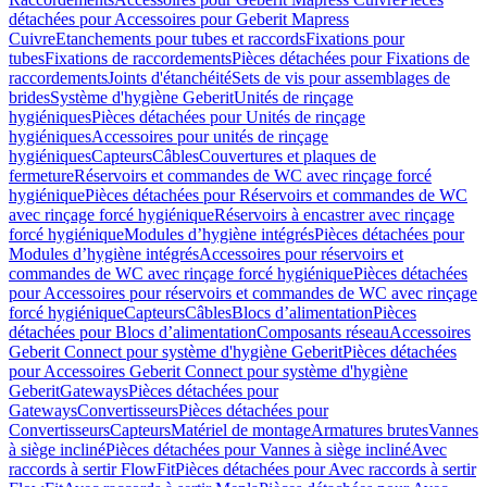
détachées pour Accessoires pour Geberit Mapress
Cuivre
Etanchements pour tubes et raccords
Fixations pour
tubes
Fixations de raccordements
Pièces détachées pour Fixations de
raccordements
Joints d'étanchéité
Sets de vis pour assemblages de
brides
Système d'hygiène Geberit
Unités de rinçage
hygiéniques
Pièces détachées pour Unités de rinçage
hygiéniques
Accessoires pour unités de rinçage
hygiéniques
Capteurs
Câbles
Couvertures et plaques de
fermeture
Réservoirs et commandes de WC avec rinçage forcé
hygiénique
Pièces détachées pour Réservoirs et commandes de WC
avec rinçage forcé hygiénique
Réservoirs à encastrer avec rinçage
forcé hygiénique
Modules d’hygiène intégrés
Pièces détachées pour
Modules d’hygiène intégrés
Accessoires pour réservoirs et
commandes de WC avec rinçage forcé hygiénique
Pièces détachées
pour Accessoires pour réservoirs et commandes de WC avec rinçage
forcé hygiénique
Capteurs
Câbles
Blocs d’alimentation
Pièces
détachées pour Blocs d’alimentation
Composants réseau
Accessoires
Geberit Connect pour système d'hygiène Geberit
Pièces détachées
pour Accessoires Geberit Connect pour système d'hygiène
Geberit
Gateways
Pièces détachées pour
Gateways
Convertisseurs
Pièces détachées pour
Convertisseurs
Capteurs
Matériel de montage
Armatures brutes
Vannes
à siège incliné
Pièces détachées pour Vannes à siège incliné
Avec
raccords à sertir FlowFit
Pièces détachées pour Avec raccords à sertir