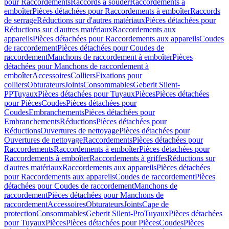
pour Raccordements
Raccords à souder
Raccordements à
emboîter
Pièces détachées pour Raccordements à emboîter
Raccords
de serrage
Réductions sur d'autres matériaux
Pièces détachées pour
Réductions sur d'autres matériaux
Raccordements aux
appareils
Pièces détachées pour Raccordements aux appareils
Coudes
de raccordement
Pièces détachées pour Coudes de
raccordement
Manchons de raccordement à emboîter
Pièces
détachées pour Manchons de raccordement à
emboîter
Accessoires
Colliers
Fixations pour
colliers
Obturateurs
Joints
Consommables
Geberit Silent-
PP
Tuyaux
Pièces détachées pour Tuyaux
Pièces
Pièces détachées
pour Pièces
Coudes
Pièces détachées pour
Coudes
Embranchements
Pièces détachées pour
Embranchements
Réductions
Pièces détachées pour
Réductions
Ouvertures de nettoyage
Pièces détachées pour
Ouvertures de nettoyage
Raccordements
Pièces détachées pour
Raccordements
Raccordements à emboîter
Pièces détachées pour
Raccordements à emboîter
Raccordements à griffes
Réductions sur
d'autres matériaux
Raccordements aux appareils
Pièces détachées
pour Raccordements aux appareils
Coudes de raccordement
Pièces
détachées pour Coudes de raccordement
Manchons de
raccordement
Pièces détachées pour Manchons de
raccordement
Accessoires
Obturateurs
Joints
Cape de
protection
Consommables
Geberit Silent-Pro
Tuyaux
Pièces détachées
pour Tuyaux
Pièces
Pièces détachées pour Pièces
Coudes
Pièces