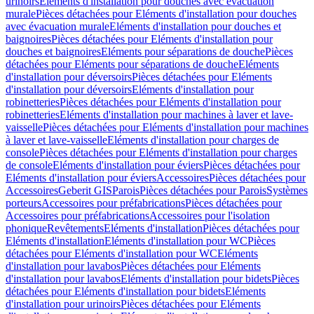
urinoirs
Eléments d'installation pour douches avec évacuation
murale
Pièces détachées pour Eléments d'installation pour douches
avec évacuation murale
Eléments d'installation pour douches et
baignoires
Pièces détachées pour Eléments d'installation pour
douches et baignoires
Eléments pour séparations de douche
Pièces
détachées pour Eléments pour séparations de douche
Eléments
d'installation pour déversoirs
Pièces détachées pour Eléments
d'installation pour déversoirs
Eléments d'installation pour
robinetteries
Pièces détachées pour Eléments d'installation pour
robinetteries
Eléments d'installation pour machines à laver et lave-
vaisselle
Pièces détachées pour Eléments d'installation pour machines
à laver et lave-vaisselle
Eléments d'installation pour charges de
console
Pièces détachées pour Eléments d'installation pour charges
de console
Eléments d'installation pour éviers
Pièces détachées pour
Eléments d'installation pour éviers
Accessoires
Pièces détachées pour
Accessoires
Geberit GIS
Parois
Pièces détachées pour Parois
Systèmes
porteurs
Accessoires pour préfabrications
Pièces détachées pour
Accessoires pour préfabrications
Accessoires pour l'isolation
phonique
Revêtements
Eléments d'installation
Pièces détachées pour
Eléments d'installation
Eléments d'installation pour WC
Pièces
détachées pour Eléments d'installation pour WC
Eléments
d'installation pour lavabos
Pièces détachées pour Eléments
d'installation pour lavabos
Eléments d'installation pour bidets
Pièces
détachées pour Eléments d'installation pour bidets
Eléments
d'installation pour urinoirs
Pièces détachées pour Eléments