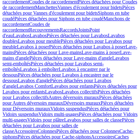
raccordement
Coudes de raccordement
Pièces détachées pour Coudes
de raccordement
Manchettes
Vannes d'écoulement pour bidets
Pièces
détachées pour Vannes d'écoulement pour bidets
Siphons en tube
coudé
Pièces détachées pour Siphons en tube coudé
Manchons de
raccordement
Coudes de
raccordement
Recouvrements
Raccords
Joints
Point
d'eau
Lavabos
Lavabos
Pièces détachées pour Lavabos
Lavabos
doubles
Lavabos pour meuble
Pièces détachées pour Lavabos pour
meuble
Lavabos à poser
Pièces détachées pour Lavabos à poser
Lave-
mains
Pièces détachées pour Lave-mains
Lave-mains à poser
Lave-
mains d'angle
Pièces détachées pour Lave-mains d'angle
Lavabos
semi-emboîtés
Pièces détachées pour Lavabos semi-
emboîtés
Lavabos à emboîter
Lavabos à encastrer par le
dessous
Pièces détachées pour Lavabos à encastrer par le
dessous
Lavabos d'angle
Pièces détachées pour Lavabos
d'angle
Lavabos Comfort
Lavabos pour enfants
Pièces détachées pour
Lavabos pour enfants
Lavabos
Lavabos collectifs
Pièces détachées
pour Lavabos collectifs
Autres déversoirs muraux
Pièces détachées
pour Autres déversoirs muraux
Déversoirs muraux
Pièces détachées
pour Déversoirs muraux
Vidoirs suspendus
Pièces détachées pour
Vidoirs suspendus
Vidoirs multi-usages
Pièces détachées pour Vidoirs
multi-usages
Vidoirs pour plâtre
Lavabos pour salles de classe
Pièces
détachées pour Lavabos pour salles de
classe
Accessoires
Colonnes
Pièces détachées pour Colonnes
Cache-
siphons
Pièces détachées pour Cache-siphons
Accessoires
Caches