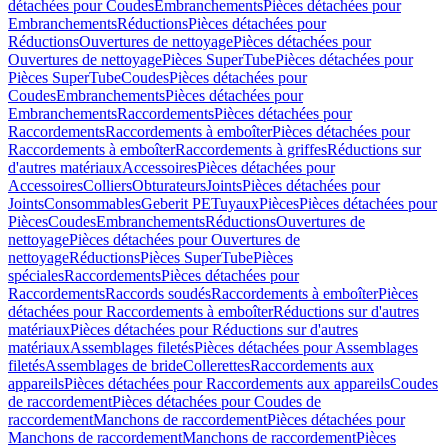
détachées pour Coudes
Embranchements
Pièces détachées pour
Embranchements
Réductions
Pièces détachées pour
Réductions
Ouvertures de nettoyage
Pièces détachées pour
Ouvertures de nettoyage
Pièces SuperTube
Pièces détachées pour
Pièces SuperTube
Coudes
Pièces détachées pour
Coudes
Embranchements
Pièces détachées pour
Embranchements
Raccordements
Pièces détachées pour
Raccordements
Raccordements à emboîter
Pièces détachées pour
Raccordements à emboîter
Raccordements à griffes
Réductions sur
d'autres matériaux
Accessoires
Pièces détachées pour
Accessoires
Colliers
Obturateurs
Joints
Pièces détachées pour
Joints
Consommables
Geberit PE
Tuyaux
Pièces
Pièces détachées pour
Pièces
Coudes
Embranchements
Réductions
Ouvertures de
nettoyage
Pièces détachées pour Ouvertures de
nettoyage
Réductions
Pièces SuperTube
Pièces
spéciales
Raccordements
Pièces détachées pour
Raccordements
Raccords soudés
Raccordements à emboîter
Pièces
détachées pour Raccordements à emboîter
Réductions sur d'autres
matériaux
Pièces détachées pour Réductions sur d'autres
matériaux
Assemblages filetés
Pièces détachées pour Assemblages
filetés
Assemblages de bride
Collerettes
Raccordements aux
appareils
Pièces détachées pour Raccordements aux appareils
Coudes
de raccordement
Pièces détachées pour Coudes de
raccordement
Manchons de raccordement
Pièces détachées pour
Manchons de raccordement
Manchons de raccordement
Pièces