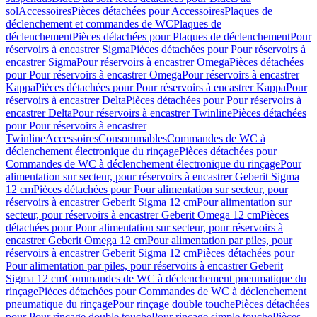
sol
Accessoires
Pièces détachées pour Accessoires
Plaques de
déclenchement et commandes de WC
Plaques de
déclenchement
Pièces détachées pour Plaques de déclenchement
Pour
réservoirs à encastrer Sigma
Pièces détachées pour Pour réservoirs à
encastrer Sigma
Pour réservoirs à encastrer Omega
Pièces détachées
pour Pour réservoirs à encastrer Omega
Pour réservoirs à encastrer
Kappa
Pièces détachées pour Pour réservoirs à encastrer Kappa
Pour
réservoirs à encastrer Delta
Pièces détachées pour Pour réservoirs à
encastrer Delta
Pour réservoirs à encastrer Twinline
Pièces détachées
pour Pour réservoirs à encastrer
Twinline
Accessoires
Consommables
Commandes de WC à
déclenchement électronique du rinçage
Pièces détachées pour
Commandes de WC à déclenchement électronique du rinçage
Pour
alimentation sur secteur, pour réservoirs à encastrer Geberit Sigma
12 cm
Pièces détachées pour Pour alimentation sur secteur, pour
réservoirs à encastrer Geberit Sigma 12 cm
Pour alimentation sur
secteur, pour réservoirs à encastrer Geberit Omega 12 cm
Pièces
détachées pour Pour alimentation sur secteur, pour réservoirs à
encastrer Geberit Omega 12 cm
Pour alimentation par piles, pour
réservoirs à encastrer Geberit Sigma 12 cm
Pièces détachées pour
Pour alimentation par piles, pour réservoirs à encastrer Geberit
Sigma 12 cm
Commandes de WC à déclenchement pneumatique du
rinçage
Pièces détachées pour Commandes de WC à déclenchement
pneumatique du rinçage
Pour rinçage double touche
Pièces détachées
pour Pour rinçage double touche
Pour rinçage simple touche
Pièces