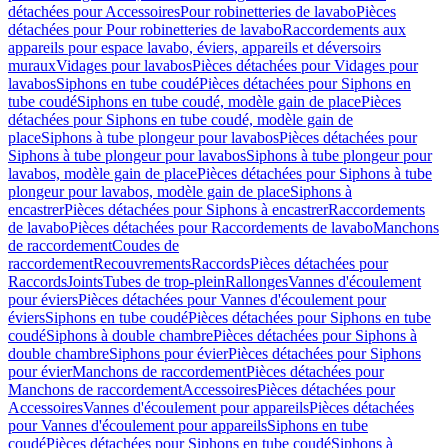
détachées pour Accessoires
Pour robinetteries de lavabo
Pièces
détachées pour Pour robinetteries de lavabo
Raccordements aux
appareils pour espace lavabo, éviers, appareils et déversoirs
muraux
Vidages pour lavabos
Pièces détachées pour Vidages pour
lavabos
Siphons en tube coudé
Pièces détachées pour Siphons en
tube coudé
Siphons en tube coudé, modèle gain de place
Pièces
détachées pour Siphons en tube coudé, modèle gain de
place
Siphons à tube plongeur pour lavabos
Pièces détachées pour
Siphons à tube plongeur pour lavabos
Siphons à tube plongeur pour
lavabos, modèle gain de place
Pièces détachées pour Siphons à tube
plongeur pour lavabos, modèle gain de place
Siphons à
encastrer
Pièces détachées pour Siphons à encastrer
Raccordements
de lavabo
Pièces détachées pour Raccordements de lavabo
Manchons
de raccordement
Coudes de
raccordement
Recouvrements
Raccords
Pièces détachées pour
Raccords
Joints
Tubes de trop-plein
Rallonges
Vannes d'écoulement
pour éviers
Pièces détachées pour Vannes d'écoulement pour
éviers
Siphons en tube coudé
Pièces détachées pour Siphons en tube
coudé
Siphons à double chambre
Pièces détachées pour Siphons à
double chambre
Siphons pour évier
Pièces détachées pour Siphons
pour évier
Manchons de raccordement
Pièces détachées pour
Manchons de raccordement
Accessoires
Pièces détachées pour
Accessoires
Vannes d'écoulement pour appareils
Pièces détachées
pour Vannes d'écoulement pour appareils
Siphons en tube
coudé
Pièces détachées pour Siphons en tube coudé
Siphons à