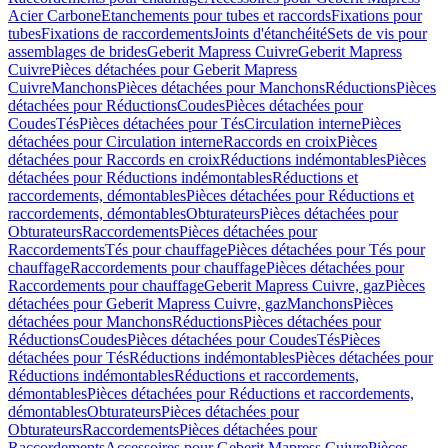
Acier Carbone
Etanchements pour tubes et raccords
Fixations pour
tubes
Fixations de raccordements
Joints d'étanchéité
Sets de vis pour
assemblages de brides
Geberit Mapress Cuivre
Geberit Mapress
Cuivre
Pièces détachées pour Geberit Mapress
Cuivre
Manchons
Pièces détachées pour Manchons
Réductions
Pièces
détachées pour Réductions
Coudes
Pièces détachées pour
Coudes
Tés
Pièces détachées pour Tés
Circulation interne
Pièces
détachées pour Circulation interne
Raccords en croix
Pièces
détachées pour Raccords en croix
Réductions indémontables
Pièces
détachées pour Réductions indémontables
Réductions et
raccordements, démontables
Pièces détachées pour Réductions et
raccordements, démontables
Obturateurs
Pièces détachées pour
Obturateurs
Raccordements
Pièces détachées pour
Raccordements
Tés pour chauffage
Pièces détachées pour Tés pour
chauffage
Raccordements pour chauffage
Pièces détachées pour
Raccordements pour chauffage
Geberit Mapress Cuivre, gaz
Pièces
détachées pour Geberit Mapress Cuivre, gaz
Manchons
Pièces
détachées pour Manchons
Réductions
Pièces détachées pour
Réductions
Coudes
Pièces détachées pour Coudes
Tés
Pièces
détachées pour Tés
Réductions indémontables
Pièces détachées pour
Réductions indémontables
Réductions et raccordements,
démontables
Pièces détachées pour Réductions et raccordements,
démontables
Obturateurs
Pièces détachées pour
Obturateurs
Raccordements
Pièces détachées pour
Raccordements
Accessoires pour Geberit Mapress Cuivre
Pièces