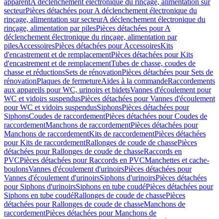
apparent
A déclenchement électronique du rinçage, alimentation sur
secteur
Pièces détachées pour A déclenchement électronique du
rinçage, alimentation sur secteur
A déclenchement électronique du
rinçage, alimentation par piles
Pièces détachées pour A
déclenchement électronique du rinçage, alimentation par
piles
Accessoires
Pièces détachées pour Accessoires
Kits
d'encastrement et de remplacement
Pièces détachées pour Kits
d'encastrement et de remplacement
Tubes de chasse, coudes de
chasse et réductions
Sets de rénovation
Pièces détachées pour Sets de
rénovation
Plaques de fermeture
Aides à la commande
Raccordements
aux appareils pour WC, urinoirs et bidets
Vannes d'écoulement pour
WC et vidoirs suspendus
Pièces détachées pour Vannes d'écoulement
pour WC et vidoirs suspendus
Siphons
Pièces détachées pour
Siphons
Coudes de raccordement
Pièces détachées pour Coudes de
raccordement
Manchons de raccordement
Pièces détachées pour
Manchons de raccordement
Kits de raccordement
Pièces détachées
pour Kits de raccordement
Rallonges de coude de chasse
Pièces
détachées pour Rallonges de coude de chasse
Raccords en
PVC
Pièces détachées pour Raccords en PVC
Manchettes et cache-
boulons
Vannes d'écoulement d'urinoirs
Pièces détachées pour
Vannes d'écoulement d'urinoirs
Siphons d'urinoirs
Pièces détachées
pour Siphons d'urinoirs
Siphons en tube coudé
Pièces détachées pour
Siphons en tube coudé
Rallonges de coude de chasse
Pièces
détachées pour Rallonges de coude de chasse
Manchons de
raccordement
Pièces détachées pour Manchons de