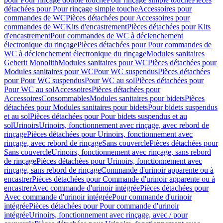
détachées pour Pour rinçage simple touche
Accessoires pour
commandes de WC
Pièces détachées pour Accessoires pour
commandes de WC
Kits d'encastrement
Pièces détachées pour Kits
d'encastrement
Pour commandes de WC à déclenchement
électronique du rinçage
Pièces détachées pour Pour commandes de
WC à déclenchement électronique du rinçage
Modules sanitaires
Geberit Monolith
Modules sanitaires pour WC
Pièces détachées pour
Modules sanitaires pour WC
Pour WC suspendus
Pièces détachées
pour Pour WC suspendus
Pour WC au sol
Pièces détachées pour
Pour WC au sol
Accessoires
Pièces détachées pour
Accessoires
Consommables
Modules sanitaires pour bidets
Pièces
détachées pour Modules sanitaires pour bidets
Pour bidets suspendus
et au sol
Pièces détachées pour Pour bidets suspendus et au
sol
Urinoirs
Urinoirs, fonctionnement avec rinçage, avec rebord de
rinçage
Pièces détachées pour Urinoirs, fonctionnement avec
rinçage, avec rebord de rinçage
Sans couvercle
Pièces détachées pour
Sans couvercle
Urinoirs, fonctionnement avec rinçage, sans rebord
de rinçage
Pièces détachées pour Urinoirs, fonctionnement avec
rinçage, sans rebord de rinçage
Commande d'urinoir apparente ou à
encastrer
Pièces détachées pour Commande d'urinoir apparente ou à
encastrer
Avec commande d'urinoir intégrée
Pièces détachées pour
Avec commande d'urinoir intégrée
Pour commande d'urinoir
intégrée
Pièces détachées pour Pour commande d'urinoir
intégrée
Urinoirs, fonctionnement avec rinçage, avec / pour