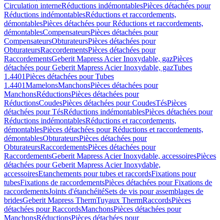
Circulation interne
Réductions indémontables
Pièces détachées pour
Réductions indémontables
Réductions et raccordements,
démontables
Pièces détachées pour Réductions et raccordements,
démontables
Compensateurs
Pièces détachées pour
Compensateurs
Obturateurs
Pièces détachées pour
Obturateurs
Raccordements
Pièces détachées pour
Raccordements
Geberit Mapress Acier Inoxydable, gaz
Pièces
détachées pour Geberit Mapress Acier Inoxydable, gaz
Tubes
1.4401
Pièces détachées pour Tubes
1.4401
Mamelons
Manchons
Pièces détachées pour
Manchons
Réductions
Pièces détachées pour
Réductions
Coudes
Pièces détachées pour Coudes
Tés
Pièces
détachées pour Tés
Réductions indémontables
Pièces détachées pour
Réductions indémontables
Réductions et raccordements,
démontables
Pièces détachées pour Réductions et raccordements,
démontables
Obturateurs
Pièces détachées pour
Obturateurs
Raccordements
Pièces détachées pour
Raccordements
Geberit Mapress Acier Inoxydable, accessoires
Pièces
détachées pour Geberit Mapress Acier Inoxydable,
accessoires
Etanchements pour tubes et raccords
Fixations pour
tubes
Fixations de raccordements
Pièces détachées pour Fixations de
raccordements
Joints d'étanchéité
Sets de vis pour assemblages de
brides
Geberit Mapress Therm
Tuyaux Therm
Raccords
Pièces
détachées pour Raccords
Manchons
Pièces détachées pour
Manchons
Réductions
Pièces détachées pour