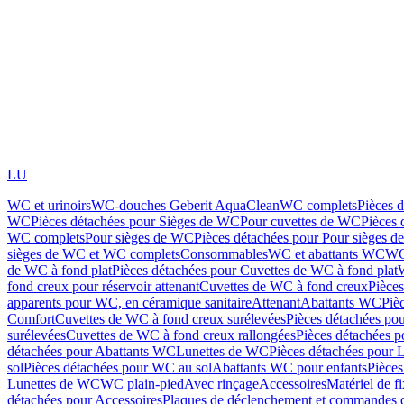
LU
WC et urinoirs
WC-douches Geberit AquaClean
WC complets
Pièces 
WC
Pièces détachées pour Sièges de WC
Pour cuvettes de WC
Pièces 
WC complets
Pour sièges de WC
Pièces détachées pour Pour sièges 
sièges de WC et WC complets
Consommables
WC et abattants WC
WC
de WC à fond plat
Pièces détachées pour Cuvettes de WC à fond plat
fond creux pour réservoir attenant
Cuvettes de WC à fond creux
Pièce
apparents pour WC, en céramique sanitaire
Attenant
Abattants WC
Piè
Comfort
Cuvettes de WC à fond creux surélevées
Pièces détachées po
surélevées
Cuvettes de WC à fond creux rallongées
Pièces détachées p
détachées pour Abattants WC
Lunettes de WC
Pièces détachées pour 
sol
Pièces détachées pour WC au sol
Abattants WC pour enfants
Pièces
Lunettes de WC
WC plain-pied
Avec rinçage
Accessoires
Matériel de f
détachées pour Accessoires
Plaques de déclenchement et commandes