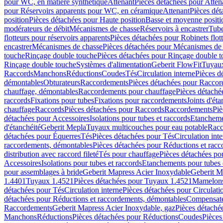
pour WC, en matière synthétique
Attenant
Pièces détachées pour Atten
pour Réservoirs apparents pour WC, en céramique
Attenant
Pièces dét
position
Pièces détachées pour Haute position
Basse et moyenne positi
modérateurs de débit
Mécanismes de chasse
Réservoirs à encastrer
Tube
flotteurs pour réservoirs apparents
Pièces détachées pour Robinets flott
encastrer
Mécanismes de chasse
Pièces détachées pour Mécanismes de
touche
Rinçage double touche
Pièces détachées pour Rinçage double 
Rinçage double touche
Systèmes d'alimentation
Geberit FlowFit
Tuyaux
Raccords
Manchons
Réductions
Coudes
Tés
Circulation interne
Pièces d
démontables
Obturateurs
Raccordements
Pièces détachées pour Racco
chauffage, démontables
Raccordements pour chauffage
Pièces détaché
raccords
Fixations pour tubes
Fixations pour raccordements
Joints d'éta
chauffage
Raccords
Pièces détachées pour Raccords
Raccordements
Piè
détachées pour Accessoires
Isolations pour tubes et raccords
Etanchemen
d'étanchéité
Geberit Mepla
Tuyaux multicouches pour eau potable
Racc
détachées pour Équerres
Tés
Pièces détachées pour Tés
Circulation int
raccordements, démontables
Pièces détachées pour Réductions et rac
distribution avec raccord fileté
Tés pour chauffage
Pièces détachées po
Accessoires
Isolations pour tubes et raccords
Etanchements pour tubes 
pour assemblages à bride
Geberit Mapress Acier Inoxydable
Geberit M
1.4401
Tuyaux 1.4521
Pièces détachées pour Tuyaux 1.4521
Mamelon
détachées pour Tés
Circulation interne
Pièces détachées pour Circulati
détachées pour Réductions et raccordements, démontables
Compensat
Raccordements
Geberit Mapress Acier Inoxydable, gaz
Pièces détaché
Manchons
Réductions
Pièces détachées pour Réductions
Coudes
Pièces