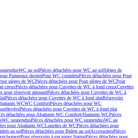
suspendus
WC au sol
Pièces détachées pour WC au sol
Sièges de
 pour Panneaux design
Pour WC complets
Pièces détachées pour Pour
Pour sièges de WC
Pièces détachées pour Pour sièges de WC
Pour
nd creux
Pièces détachées pour Cuvettes de WC à fond creux
Cuvettes
 pour réservoir attenant
Pièces détachées pour Cuvettes de WC à
lat
Pièces détachées pour Cuvettes de WC à fond plat
Réservoirs
Abattants WC
WC Comfort
Pièces détachées pour WC
surélevées
Pièces détachées pour Cuvettes de WC à fond plat
ces détachées pour Abattants WC Comfort
Abattants WC
Pièces
s
WC suspendus
Pièces détachées pour WC suspendus
WC au
hées pour Abattants WC
Lunettes de WC
Pièces détachées pour
idets au sol
Pièces détachées pour Bidets au sol
Accessoires
Pièces
clenchement
Pour réservoirs à encastrer Sigma
Pièces détachées pour