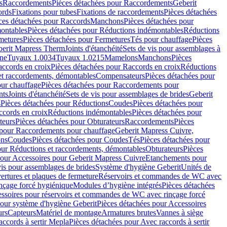
s
Raccordements
Pièces détachées pour Raccordements
Geberit
ords
Fixations pour tubes
Fixations de raccordements
Pièces détachées
ces détachées pour Raccords
Manchons
Pièces détachées pour
ontables
Pièces détachées pour Réductions indémontables
Réductions
metures
Pièces détachées pour Fermetures
Tés pour chauffage
Pièces
berit Mapress Therm
Joints d'étanchéité
Sets de vis pour assemblages à
one
Tuyaux 1.0034
Tuyaux 1.0215
Mamelons
Manchons
Pièces
ccords en croix
Pièces détachées pour Raccords en croix
Réductions
et raccordements, démontables
Compensateurs
Pièces détachées pour
ur chauffage
Pièces détachées pour Raccordements pour
nts
Joints d'étanchéité
Sets de vis pour assemblages de brides
Geberit
s
Pièces détachées pour Réductions
Coudes
Pièces détachées pour
ccords en croix
Réductions indémontables
Pièces détachées pour
teurs
Pièces détachées pour Obturateurs
Raccordements
Pièces
 pour Raccordements pour chauffage
Geberit Mapress Cuivre,
ons
Coudes
Pièces détachées pour Coudes
Tés
Pièces détachées pour
our Réductions et raccordements, démontables
Obturateurs
Pièces
pour Accessoires pour Geberit Mapress Cuivre
Etanchements pour
vis pour assemblages de brides
Système d'hygiène Geberit
Unités de
rtures et plaques de fermeture
Réservoirs et commandes de WC avec
inçage forcé hygiénique
Modules d’hygiène intégrés
Pièces détachées
essoires pour réservoirs et commandes de WC avec rinçage forcé
our système d'hygiène Geberit
Pièces détachées pour Accessoires
urs
Capteurs
Matériel de montage
Armatures brutes
Vannes à siège
accords à sertir Mepla
Pièces détachées pour Avec raccords à sertir