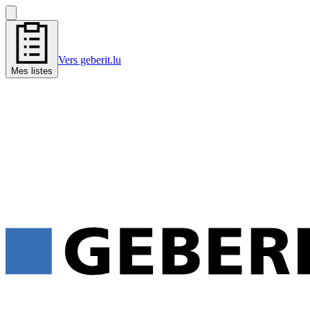
Vers geberit.lu
Mes listes