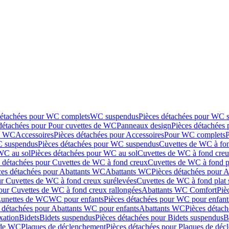
détachées pour WC complets
WC suspendus
Pièces détachées pour WC 
détachées pour Pour cuvettes de WC
Panneaux design
Pièces détachées
de WC
Accessoires
Pièces détachées pour Accessoires
Pour WC complets
 suspendus
Pièces détachées pour WC suspendus
Cuvettes de WC à fo
WC au sol
Pièces détachées pour WC au sol
Cuvettes de WC à fond creux
s détachées pour Cuvettes de WC à fond creux
Cuvettes de WC à fond p
ces détachées pour Abattants WC
Abattants WC
Pièces détachées pour 
ur Cuvettes de WC à fond creux surélevées
Cuvettes de WC à fond plat 
our Cuvettes de WC à fond creux rallongées
Abattants WC Comfort
Piè
Lunettes de WC
WC pour enfants
Pièces détachées pour WC pour enfant
 détachées pour Abattants WC pour enfants
Abattants WC
Pièces détac
ixation
Bidets
Bidets suspendus
Pièces détachées pour Bidets suspendus
B
 de WC
Plaques de déclenchement
Pièces détachées pour Plaques de dé