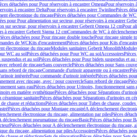
èces détachées pour Pour réservoirs à encastrer Omega
Pour réservoirs 
ervoirs à encastrer Delta
Pour réservoirs à encastrer Twinline
Pièces déta
t électronique du rinçage
Pièces détachées pour Commandes de WC à
ées pour Pour alimentation sur secteur, pour réservoirs à encastrer Geb
on sur secteur, pour réservoirs à encastrer Geberit Omega 12 cm
Pour al
irs à encastrer Geberit Sigma 12 cm
Commandes de WC à déclenchement
ièces détachées pour Pour rinçage double touche
Pour rinçage simple t
ommandes de WC
Kits d'encastrement
Pièces détachées pour Kits d'encast
t électronique du rinçage
Modules sanitaires Geberit Monolith
Modules
our WC au sol
Pièces détachées pour Pour WC au sol
Accessoires
Pièces
 suspendus et au sol
Pièces détachées pour Pour bidets suspendus et au 
avec rebord de rinçage
Sans couvercle
Pièces détachées pour Sans couve
sans rebord de rinçage
Commande d'urinoir apparente ou à encastrer
Piè
rinoir intégrée
Pour commande d'urinoir intégrée
Pièces détachées pou
nnement avec rinçage, avec / pour couvercle
Sans rebord de rinçage
Pièc
onnement sans eau
Pièces détachées pour Urinoirs, fonctionnement sans 
inoirs en matière synthétique
Pièces détachées pour Séparations d'urinoi
n céramique sanitaire
Pièces détachées pour Séparations d'urinoirs en cé
 de chasse et réductions
Pièces détachées pour Tubes de chasse, coudes 
stré
Pièces détachées pour Montage encastré
A déclenchement électroniq
enchement électronique du rinçage, alimentation par piles
Pièces détach
 A déclenchement pneumatique du rinçage
Basic
Pièces détachées pour B
cteur
Pièces détachées pour A déclenchement électronique du rinçage, al
que du rinçage, alimentation par piles
Accessoires
Pièces détachées pou
de chasse et réductions
Sets de rénovation
Pièces détachées pour Sets de