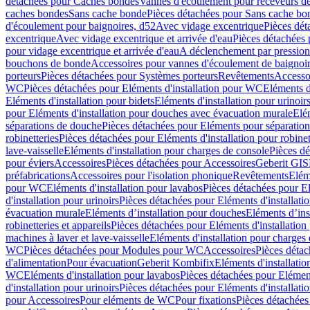
détachées pour Caches bondes
Vannes d'écoulement pour receveurs d
caches bondes
Sans cache bonde
Pièces détachées pour Sans cache bo
d'écoulement pour baignoires, d52
Avec vidage excentrique
Pièces dét
excentrique
Avec vidage excentrique et arrivée d'eau
Pièces détachées 
pour vidage excentrique et arrivée d'eau
A déclenchement par pressio
bouchons de bonde
Accessoires pour vannes d'écoulement de baignoi
porteurs
Pièces détachées pour Systèmes porteurs
Revêtements
Accesso
WC
Pièces détachées pour Eléments d'installation pour WC
Eléments d
Eléments d'installation pour bidets
Eléments d'installation pour urinoir
pour Eléments d'installation pour douches avec évacuation murale
Elé
séparations de douche
Pièces détachées pour Eléments pour séparatio
robinetteries
Pièces détachées pour Eléments d'installation pour robinet
lave-vaisselle
Eléments d'installation pour charges de console
Pièces dé
pour éviers
Accessoires
Pièces détachées pour Accessoires
Geberit GIS
préfabrications
Accessoires pour l'isolation phonique
Revêtements
Eléme
pour WC
Eléments d'installation pour lavabos
Pièces détachées pour El
d'installation pour urinoirs
Pièces détachées pour Eléments d'installatio
évacuation murale
Eléments d’installation pour douches
Eléments d’ins
robinetteries et appareils
Pièces détachées pour Eléments d'installation 
machines à laver et lave-vaisselle
Eléments d'installation pour charges
WC
Pièces détachées pour Modules pour WC
Accessoires
Pièces détac
d'alimentation
Pour évacuation
Geberit Kombifix
Eléments d'installatio
WC
Eléments d'installation pour lavabos
Pièces détachées pour Elément
d'installation pour urinoirs
Pièces détachées pour Eléments d'installatio
pour Accessoires
Pour eléments de WC
Pour fixations
Pièces détachées