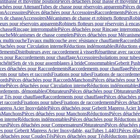
ant
Basse et moyenne position
Pièces détachées pour Basse et moyenne 
achées pour Attenant
Tubes de chasse pour réservoirs apparents
Pièces d
on
Accessoires
Pièces détachées pour Accessoires
Raccordements
Pièces 
s de chasse
Accessoires
Mécanismes de chasse et robinets flotteurs
Robin
eurs pour réservoirs apparents
Robinets flotteurs pour réservoirs à encas
 chasse
Rinçage interrompable
Pièces détachées pour Rinçage interromp
touche
Mécanismes de chasse complets
Pièces détachées pour Mécanisme
 multicouche
Tuyaux multicouche avec résistance chauffante
Raccords
étachées pour Circulation interne
Réductions indémontables
Réductions e
rdements
Distributeurs avec raccordement à visser
Répartiteur avec raccor
es pour Raccordements pour chauffage
Accessoires
Isolations pour tubes
nchéité
Sets de vis pour assemblages à bride
Consommables
Geberit Push
ces détachées pour Raccordements
Raccordements pour chauffage
Pièce
ts pour tubes et raccords
Fixations pour tubes
Fixations de raccordeme
ords
Pièces détachées pour Raccords
Manchons
Pièces détachées pour 
erne
Pièces détachées pour Circulation interne
Réductions indémontables
cordements, démontables
Obturateurs
Pièces détachées pour Obturateurs
R
ur Tés pour chauffage
Raccordements pour chauffage
Pièces détachées 
et raccords
Fixations pour tubes
Fixations de raccordements
Pièces détac
apress Acier Inoxydable
Pièces détachées pour Geberit Mapress Acier 
s
Manchons
Pièces détachées pour Manchons
Réductions
Pièces détaché
on interne
Réductions indémontables
Pièces détachées pour Réductions 
eurs
Pièces détachées pour Compensateurs
Obturateurs
Pièces détachées 
es pour Geberit Mapress Acier Inoxydable, gaz
Tubes 1.4401
Pièces dét
 détachées pour Coudes
Tés
Pièces détachées pour Tés
Réductions indém