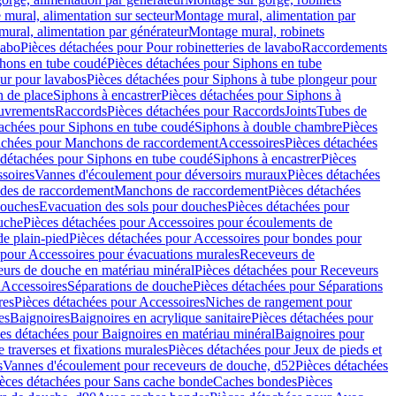
mural, alimentation sur secteur
Montage mural, alimentation par
ural, alimentation par générateur
Montage mural, robinets
vabo
Pièces détachées pour Pour robinetteries de lavabo
Raccordements
hons en tube coudé
Pièces détachées pour Siphons en tube
ur pour lavabos
Pièces détachées pour Siphons à tube plongeur pour
n de place
Siphons à encastrer
Pièces détachées pour Siphons à
uvrements
Raccords
Pièces détachées pour Raccords
Joints
Tubes de
tachées pour Siphons en tube coudé
Siphons à double chambre
Pièces
achées pour Manchons de raccordement
Accessoires
Pièces détachées
 détachées pour Siphons en tube coudé
Siphons à encastrer
Pièces
soires
Vannes d'écoulement pour déversoirs muraux
Pièces détachées
udes de raccordement
Manchons de raccordement
Pièces détachées
ouches
Evacuation des sols pour douches
Pièces détachées pour
uche
Pièces détachées pour Accessoires pour écoulements de
e plain-pied
Pièces détachées pour Accessoires pour bondes pour
 pour Accessoires pour évacuations murales
Receveurs de
urs de douche en matériau minéral
Pièces détachées pour Receveurs
n
Accessoires
Séparations de douche
Pièces détachées pour Séparations
res
Pièces détachées pour Accessoires
Niches de rangement pour
es
Baignoires
Baignoires en acrylique sanitaire
Pièces détachées pour
es détachées pour Baignoires en matériau minéral
Baignoires pour
e traverses et fixations murales
Pièces détachées pour Jeux de pieds et
s
Vannes d'écoulement pour receveurs de douche, d52
Pièces détachées
èces détachées pour Sans cache bonde
Caches bondes
Pièces