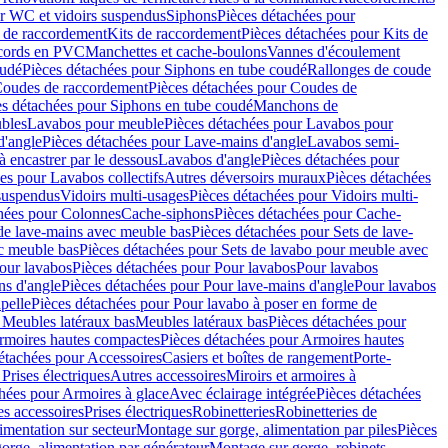
r WC et vidoirs suspendus
Siphons
Pièces détachées pour
 de raccordement
Kits de raccordement
Pièces détachées pour Kits de
ccords en PVC
Manchettes et cache-boulons
Vannes d'écoulement
oudé
Pièces détachées pour Siphons en tube coudé
Rallonges de coude
oudes de raccordement
Pièces détachées pour Coudes de
es détachées pour Siphons en tube coudé
Manchons de
bles
Lavabos pour meuble
Pièces détachées pour Lavabos pour
d'angle
Pièces détachées pour Lave-mains d'angle
Lavabos semi-
 encastrer par le dessous
Lavabos d'angle
Pièces détachées pour
es pour Lavabos collectifs
Autres déversoirs muraux
Pièces détachées
 suspendus
Vidoirs multi-usages
Pièces détachées pour Vidoirs multi-
hées pour Colonnes
Cache-siphons
Pièces détachées pour Cache-
de lave-mains avec meuble bas
Pièces détachées pour Sets de lave-
c meuble bas
Pièces détachées pour Sets de lavabo pour meuble avec
our lavabos
Pièces détachées pour Pour lavabos
Pour lavabos
ns d'angle
Pièces détachées pour Pour lave-mains d'angle
Pour lavabos
pelle
Pièces détachées pour Pour lavabo à poser en forme de
 Meubles latéraux bas
Meubles latéraux bas
Pièces détachées pour
rmoires hautes compactes
Pièces détachées pour Armoires hautes
étachées pour Accessoires
Casiers et boîtes de rangement
Porte-
Prises électriques
Autres accessoires
Miroirs et armoires à
hées pour Armoires à glace
Avec éclairage intégrée
Pièces détachées
es accessoires
Prises électriques
Robinetteries
Robinetteries de
imentation sur secteur
Montage sur gorge, alimentation par piles
Pièces
orge, alimentation par générateur
Montage sur gorge, robinets