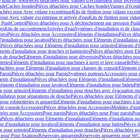
e douche, d90
Pièces détachées pour Vannes d'écoulement pour receveu
nde
Caches bondes
Pièces détachées pour Caches bondes
Vannes d'écoul
achées pour Avec vidage excentrique
Kits de finition pour vidage excen
pour Avec vidage excentrique et arrivée d'eau
Kits de finition pour vida
n PushControl
Pièces détachées pour A déclenchement par pression Pus
res
Kits de raccordement
Arrivées d'eau
Systèmes d'installation et de chas
ires
Pièces détachées pour Accessoires
Eléments d'installation
Pièces dét
'installation pour lavabos
Pièces détachées pour Eléments d'installation
s
Pièces détachées pour Eléments d'installation pour urinoirs
Eléments d'i
ments d'installation pour douches et baignoires
Pièces détachées pour Elé
ns de douche
Eléments d'installation pour déversoirs
Pièces détachées pou
teries
Eléments d'installation pour machines à laver et lave-vaisselle
Pièc
tachées pour Eléments d'installation pour charges de console
Eléments d'
Parois
Pièces détachées pour Parois
Systèmes porteurs
Accessoires pour p
nts d'installation
Pièces détachées pour Eléments d'installation
Eléments
éments d'installation pour lavabos
Eléments d'installation pour bidets
Piè
n pour urinoirs
Eléments d'installation pour douches avec évacuation m
tallation pour séparations de douche
Pièces détachées pour Eléments d’i
pour robinetteries et appareils
Eléments d'installation pour machines à lav
 de console
Accessoires
Pièces détachées pour Accessoires
Modules d'inst
hées pour Accessoires
Pour parois
Pièces détachées pour Pour parois
Pou
n
Pièces détachées pour Eléments d'installation
Eléments d'installation 
s d'installation pour lavabos
Eléments d'installation pour bidets
Pièces d
n pour urinoirs
Eléments d'installation pour douches
Pièces détachées po
 pour Pour fixations
Réservoirs apparents
Réservoirs apparents pour WC,