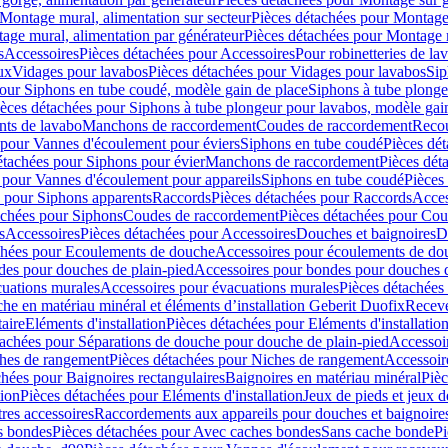
Montage mural, alimentation sur secteur
Pièces détachées pour Montage 
age mural, alimentation par générateur
Pièces détachées pour Montage m
s
Accessoires
Pièces détachées pour Accessoires
Pour robinetteries de la
ux
Vidages pour lavabos
Pièces détachées pour Vidages pour lavabos
Sip
our Siphons en tube coudé, modèle gain de place
Siphons à tube plonge
ièces détachées pour Siphons à tube plongeur pour lavabos, modèle gai
nts de lavabo
Manchons de raccordement
Coudes de raccordement
Reco
 pour Vannes d'écoulement pour éviers
Siphons en tube coudé
Pièces dé
étachées pour Siphons pour évier
Manchons de raccordement
Pièces dét
 pour Vannes d'écoulement pour appareils
Siphons en tube coudé
Pièces
s pour Siphons apparents
Raccords
Pièces détachées pour Raccords
Acces
achées pour Siphons
Coudes de raccordement
Pièces détachées pour Co
s
Accessoires
Pièces détachées pour Accessoires
Douches et baignoires
D
chées pour Ecoulements de douche
Accessoires pour écoulements de do
des pour douches de plain-pied
Accessoires pour bondes pour douches d
cuations murales
Accessoires pour évacuations murales
Pièces détachées
e en matériau minéral et éléments d’installation Geberit Duofix
Receve
aire
Eléments d'installation
Pièces détachées pour Eléments d'installatio
tachées pour Séparations de douche pour douche de plain-pied
Accessoi
hes de rangement
Pièces détachées pour Niches de rangement
Accessoir
chées pour Baignoires rectangulaires
Baignoires en matériau minéral
Pièc
tion
Pièces détachées pour Eléments d'installation
Jeux de pieds et jeux d
res accessoires
Raccordements aux appareils pour douches et baignoire
s bondes
Pièces détachées pour Avec caches bondes
Sans cache bonde
Pi