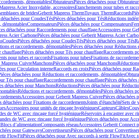
accordements, démontables
Obturateurs
Pièces détachées pour Obturateur
Mapress Acier Inoxydable, accessoires
Etanchements pour tubes et racc
ssemblages de brides
Geberit Mapress Therm
Tuyaux Therm
Raccords
Piè
 détachées pour Coudes
Tés
Pièces détachées pour Tés
Réductions indém
s, démontables
Compensateurs
Pièces détachées pour Compensateurs
Fer
ces détachées pour Raccordements pour chauffage
Accessoires pour Ge
ress Acier Carbone
Pièces détachées pour Geberit Mapress Acier Carb
ns
Coudes
Pièces détachées pour Coudes
Tés
Pièces détachées pour Tés
Ra
ions et raccordements, démontables
Pièces détachées pour Réductions 
r chauffage
Pièces détachées pour Tés pour chauffage
Raccordements po
ts pour tubes et raccords
Fixations pour tubes
Fixations de raccordeme
t Mapress Cuivre
Manchons
Pièces détachées pour Manchons
Réduction
ées pour Circulation interne
Raccords en croix
Pièces détachées pour Ra
Pièces détachées pour Réductions et raccordements, démontables
Obtura
our Tés pour chauffage
Raccordements pour chauffage
Pièces détachées
es détachées pour Manchons
Réductions
Pièces détachées pour Réducti
montables
Réductions et raccordements, démontables
Pièces détachées p
cordements
Accessoires pour Geberit Mapress Cuivre
Pièces détachées 
s détachées pour Fixations de raccordements
Joints d'étanchéité
Sets de 
ues
Accessoires pour unités de rinçage hygiéniques
Capteurs
Câbles
Couve
des de WC avec rinçage forcé hygiénique
Réservoirs à encastrer avec r
mandes de WC avec rinçage forcé hygiénique
Pièces détachées pour Acc
 Blocs d’alimentation
Composants réseau
Accessoires Geberit Connect p
achées pour Gateways
Convertisseurs
Pièces détachées pour Convertisse
rtir FlowFit
Pièces détachées pour Avec raccords à sertir FlowFit
Avec r