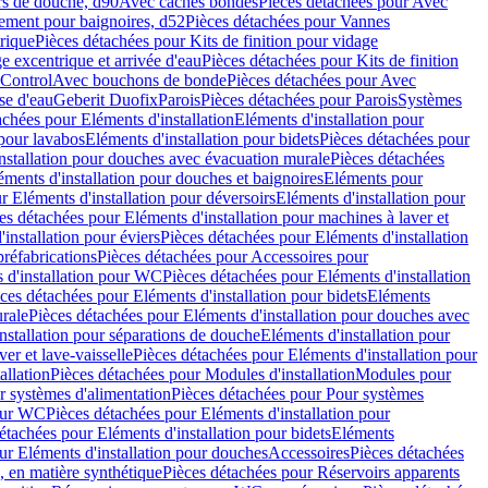
rs de douche, d90
Avec caches bondes
Pièces détachées pour Avec
ement pour baignoires, d52
Pièces détachées pour Vannes
trique
Pièces détachées pour Kits de finition pour vidage
ge excentrique et arrivée d'eau
Pièces détachées pour Kits de finition
hControl
Avec bouchons de bonde
Pièces détachées pour Avec
se d'eau
Geberit Duofix
Parois
Pièces détachées pour Parois
Systèmes
achées pour Eléments d'installation
Eléments d'installation pour
 pour lavabos
Eléments d'installation pour bidets
Pièces détachées pour
nstallation pour douches avec évacuation murale
Pièces détachées
ments d'installation pour douches et baignoires
Eléments pour
r Eléments d'installation pour déversoirs
Eléments d'installation pour
es détachées pour Eléments d'installation pour machines à laver et
installation pour éviers
Pièces détachées pour Eléments d'installation
réfabrications
Pièces détachées pour Accessoires pour
 d'installation pour WC
Pièces détachées pour Eléments d'installation
ces détachées pour Eléments d'installation pour bidets
Eléments
urale
Pièces détachées pour Eléments d'installation pour douches avec
nstallation pour séparations de douche
Eléments d'installation pour
er et lave-vaisselle
Pièces détachées pour Eléments d'installation pour
allation
Pièces détachées pour Modules d'installation
Modules pour
r systèmes d'alimentation
Pièces détachées pour Pour systèmes
pour WC
Pièces détachées pour Eléments d'installation pour
étachées pour Eléments d'installation pour bidets
Eléments
ur Eléments d'installation pour douches
Accessoires
Pièces détachées
 en matière synthétique
Pièces détachées pour Réservoirs apparents