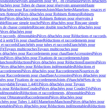
position
Réservoirs apparents pour WC, en céramique
Pièces détachées
étachées pour Tubes de chasse pour réservoirs apparents
Haute
détachées pour Raccordements
Joints
Manchettes
Mamelons, rosaces et
ets flotteurs
Pièces détachées pour Robinets flotteurs
Robinets
trer
Pièces détachées pour Robinets flotteurs pour réservoirs à
able
Rinçage simple touche
Pièces détachées pour Rinçage simple
s de chasse complets
Rinçage double touche
Pièces détachées pour
Pièces détachées pour
t raccords, démontables
Pièces détachées pour Réductions et raccords,
d à sertir
Tés pour chauffage
Réductions et raccordements pour
 et raccords
Etanchéités pour tubes et raccords
Etanchéités pour
Fit
Tuyaux multicouches
Tuyaux multicouches pour
s détachées pour Raccordements pour chauffage
Accessoires
Pièces
nts
Pièces détachées pour Fixations de raccordements
Joints
Manchons
Réductions
Pièces détachées pour Réductions
Équerres
Pièces
Pièces détachées pour Réductions indémontables
Réductions et
accordements
Pièces détachées pour Raccordements
Nourrices de
pour Raccordements pour chauffage
Accessoires
Pièces détachées pour
hées pour Fixations de raccordements
Joints d'étanchéité
Sets de vis
Inoxydable
Tuyaux 1.4401
Pièces détachées pour Tuyaux
es pour Réductions
Coudes
Pièces détachées pour Coudes
Tés
Pièces
indémontables
Réductions et raccordements, démontables
Pièces
pour Obturateurs
Raccordements
Pièces détachées pour
achées pour Tubes 1.4401
Mamelons
Manchons
Pièces détachées pour
ontables
Pièces détachées pour Réductions indémontables
Réductions