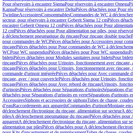
Pour réservoirs à encastrer Sigma
Pour réservoirs à encastrer Omega
Pi
Kappa
Pour réservoirs à encastrer Delta
Pièces détachées pour Pour rés
Twinline
Accessoires
Consommables
Commandes de WC à déclenchemen
secteur, pour réservoirs à encastrer Geberit Sigma 12 cm
Pièces détach
encastrer Geberit Omega 12 cm
Pièces détachées pour Pour alimentati
12 cm
Pièces détachées pour Pour alimentation par piles, pour réservo
à déclenchement pneumatique du rinçage
Pour rinçage double touche
P
pour commandes de WC
Pièces détachées pour Accessoires pour c
rinçage
Pièces détachées pour Pour commandes de WC à déclenchemen
WC
Pour WC suspendus
Pièces détachées pour Pour WC suspendus
P
bidets
Pièces détachées pour Modules sanitaires pour bidets
Pour bidets
rinçage
Pièces détachées pour Urinoirs, fonctionnement avec rinçage, 
rinçage
Pièces détachées pour Urinoirs, fonctionnement avec rinçage, 
commande d'urinoir intégrée
Pièces détachées pour Avec commande d'u
rinçage, avec / pour couvercle
Pièces détachées pour Urinoirs, fonctio
rinçage
Pièces détachées pour Avec rebord de rinçage
Urinoirs, foncti
d'urinoirs
Pièces détachées pour Séparations d'urinoirs
Séparations d'ur
détachées pour Séparations d'urinoirs en verre
Séparations d'urinoirs e
Accessoires
Siphons et accessoires de siphons
Tubes de chasse, coudes
d’eau
Raccordements aux appareils
Commandes d'urinoir
Montage enca
déclenchement électronique du rinçage, alimentation sur secteur
A décl
piles
A déclenchement pneumatique du rinçage
Pièces détachées pour
apparent
A déclenchement électronique du rinçage, alimentation sur se
alimentation par piles
Pièces détachées pour A déclenchement électroni
pour Kits d'encastrement et de remplacement
Tubes de chasse, coudes 