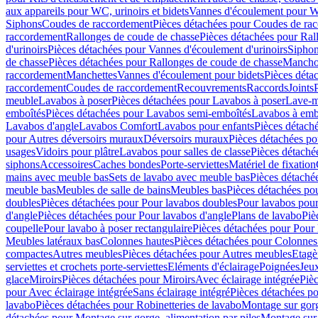
aux appareils pour WC, urinoirs et bidets
Vannes d'écoulement pour W
Siphons
Coudes de raccordement
Pièces détachées pour Coudes de ra
raccordement
Rallonges de coude de chasse
Pièces détachées pour Ral
d'urinoirs
Pièces détachées pour Vannes d'écoulement d'urinoirs
Siphon
de chasse
Pièces détachées pour Rallonges de coude de chasse
Mancho
raccordement
Manchettes
Vannes d'écoulement pour bidets
Pièces déta
raccordement
Coudes de raccordement
Recouvrements
Raccords
Joints
meuble
Lavabos à poser
Pièces détachées pour Lavabos à poser
Lave-m
emboîtés
Pièces détachées pour Lavabos semi-emboîtés
Lavabos à emb
Lavabos d'angle
Lavabos Comfort
Lavabos pour enfants
Pièces détach
pour Autres déversoirs muraux
Déversoirs muraux
Pièces détachées p
usages
Vidoirs pour plâtre
Lavabos pour salles de classe
Pièces détaché
siphons
Accessoires
Caches bondes
Porte-serviettes
Matériel de fixation
mains avec meuble bas
Sets de lavabo avec meuble bas
Pièces détaché
meuble bas
Meubles de salle de bains
Meubles bas
Pièces détachées po
doubles
Pièces détachées pour Pour lavabos doubles
Pour lavabos pou
d'angle
Pièces détachées pour Pour lavabos d'angle
Plans de lavabo
Piè
coupelle
Pour lavabo à poser rectangulaire
Pièces détachées pour Pour 
Meubles latéraux bas
Colonnes hautes
Pièces détachées pour Colonnes
compactes
Autres meubles
Pièces détachées pour Autres meubles
Etagè
serviettes et crochets porte-serviettes
Eléments d'éclairage
Poignées
Jeu
glace
Miroirs
Pièces détachées pour Miroirs
Avec éclairage intégrée
Pièc
pour Avec éclairage intégrée
Sans éclairage intégré
Pièces détachées po
lavabo
Pièces détachées pour Robinetteries de lavabo
Montage sur gorg
détachées pour Montage sur gorge, alimentation par piles
Montage sur 