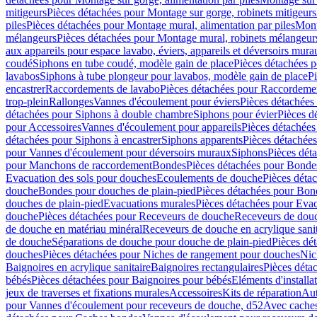
mitigeurs
Pièces détachées pour Montage sur gorge, robinets mitigeurs
piles
Pièces détachées pour Montage mural, alimentation par piles
Mont
mélangeurs
Pièces détachées pour Montage mural, robinets mélangeur
aux appareils pour espace lavabo, éviers, appareils et déversoirs mura
coudé
Siphons en tube coudé, modèle gain de place
Pièces détachées p
lavabos
Siphons à tube plongeur pour lavabos, modèle gain de place
P
encastrer
Raccordements de lavabo
Pièces détachées pour Raccordeme
trop-plein
Rallonges
Vannes d'écoulement pour éviers
Pièces détachées
détachées pour Siphons à double chambre
Siphons pour évier
Pièces d
pour Accessoires
Vannes d'écoulement pour appareils
Pièces détachées
détachées pour Siphons à encastrer
Siphons apparents
Pièces détachée
pour Vannes d'écoulement pour déversoirs muraux
Siphons
Pièces dét
pour Manchons de raccordement
Bondes
Pièces détachées pour Bonde
Evacuation des sols pour douches
Ecoulements de douche
Pièces déta
douche
Bondes pour douches de plain-pied
Pièces détachées pour Bon
douches de plain-pied
Evacuations murales
Pièces détachées pour Eva
douche
Pièces détachées pour Receveurs de douche
Receveurs de douch
de douche en matériau minéral
Receveurs de douche en acrylique sanit
de douche
Séparations de douche pour douche de plain-pied
Pièces dé
douches
Pièces détachées pour Niches de rangement pour douches
Nic
Baignoires en acrylique sanitaire
Baignoires rectangulaires
Pièces déta
bébés
Pièces détachées pour Baignoires pour bébés
Eléments d'installa
jeux de traverses et fixations murales
Accessoires
Kits de réparation
Aut
pour Vannes d'écoulement pour receveurs de douche, d52
Avec cache