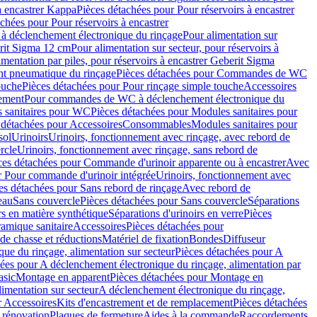
à encastrer Kappa
Pièces détachées pour Pour réservoirs à encastrer
chées pour Pour réservoirs à encastrer
 déclenchement électronique du rinçage
Pour alimentation sur
erit Sigma 12 cm
Pour alimentation sur secteur, pour réservoirs à
imentation par piles, pour réservoirs à encastrer Geberit Sigma
 pneumatique du rinçage
Pièces détachées pour Commandes de WC
ouche
Pièces détachées pour Pour rinçage simple touche
Accessoires
rement
Pour commandes de WC à déclenchement électronique du
 sanitaires pour WC
Pièces détachées pour Modules sanitaires pour
 détachées pour Accessoires
Consommables
Modules sanitaires pour
sol
Urinoirs
Urinoirs, fonctionnement avec rinçage, avec rebord de
rcle
Urinoirs, fonctionnement avec rinçage, sans rebord de
ces détachées pour Commande d'urinoir apparente ou à encastrer
Avec
r Pour commande d'urinoir intégrée
Urinoirs, fonctionnement avec
es détachées pour Sans rebord de rinçage
Avec rebord de
eau
Sans couvercle
Pièces détachées pour Sans couvercle
Séparations
rs en matière synthétique
Séparations d'urinoirs en verre
Pièces
ramique sanitaire
Accessoires
Pièces détachées pour
de chasse et réductions
Matériel de fixation
Bondes
Diffuseur
ue du rinçage, alimentation sur secteur
Pièces détachées pour A
ées pour A déclenchement électronique du rinçage, alimentation par
asic
Montage en apparent
Pièces détachées pour Montage en
imentation sur secteur
A déclenchement électronique du rinçage,
r Accessoires
Kits d'encastrement et de remplacement
Pièces détachées
 rénovation
Plaques de fermeture
Aides à la commande
Raccordements