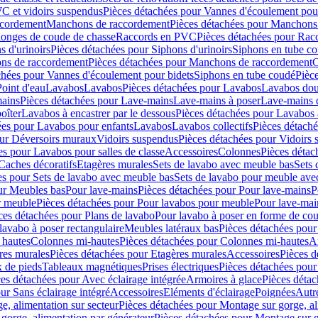
C et vidoirs suspendus
Pièces détachées pour Vannes d'écoulement pou
ccordement
Manchons de raccordement
Pièces détachées pour Manchons
longes de coude de chasse
Raccords en PVC
Pièces détachées pour Ra
s d'urinoirs
Pièces détachées pour Siphons d'urinoirs
Siphons en tube c
ns de raccordement
Pièces détachées pour Manchons de raccordement
C
chées pour Vannes d'écoulement pour bidets
Siphons en tube coudé
Pièc
Point d'eau
Lavabos
Lavabos
Pièces détachées pour Lavabos
Lavabos dou
ains
Pièces détachées pour Lave-mains
Lave-mains à poser
Lave-mains 
oîter
Lavabos à encastrer par le dessous
Pièces détachées pour Lavabos à
ées pour Lavabos pour enfants
Lavabos
Lavabos collectifs
Pièces détaché
our Déversoirs muraux
Vidoirs suspendus
Pièces détachées pour Vidoirs
es pour Lavabos pour salles de classe
Accessoires
Colonnes
Pièces détac
Caches décoratifs
Etagères murales
Sets de lavabo avec meuble bas
Sets 
es pour Sets de lavabo avec meuble bas
Sets de lavabo pour meuble ave
ur Meubles bas
Pour lave-mains
Pièces détachées pour Pour lave-mains
P
r meuble
Pièces détachées pour Pour lavabos pour meuble
Pour lave-mai
ces détachées pour Plans de lavabo
Pour lavabo à poser en forme de cou
lavabo à poser rectangulaire
Meubles latéraux bas
Pièces détachées pour
 hautes
Colonnes mi-hautes
Pièces détachées pour Colonnes mi-hautes
A
res murales
Pièces détachées pour Etagères murales
Accessoires
Pièces d
x de pieds
Tableaux magnétiques
Prises électriques
Pièces détachées pour 
es détachées pour Avec éclairage intégrée
Armoires à glace
Pièces détac
ur Sans éclairage intégré
Accessoires
Eléments d'éclairage
Poignées
Autr
e, alimentation sur secteur
Pièces détachées pour Montage sur gorge, al
gorge, alimentation par générateur
Pièces détachées pour Montage sur g