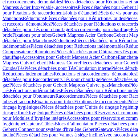
et raccordements, démontables
Pièces détachées pour Réductions et r
Mapress Acier Inoxydable, accessoires
Pièces détachées pour Geberit 
pour Fixations de raccordements
Joints d'étanchéité
Sets de vis pour a
Manchons
Réductions
Pièces détachées pour Réductions
Coudes
Pièces
et raccords, démontables
Pièces détachées pour Réductions et raccord
détachées pour Tés pour chauffage
Raccordements pour chauffage
Piè
bride
Fixations pour tubes
Geberit Mapress Acier Carbone
Geberit Map
détachées pour Manchons
Réductions
Pièces détachées pour Réductio
indémontables
Pièces détachées pour Réductions indémontables
Réduct
Compensateurs
Obturateurs
Pièces détachées pour Obturateurs
Tés pou
chauffage
Accessoires pour Geberit Mapress Acier Carbone
Etanchemen
Mapress Cuivre
Geberit Mapress Cuivre
Pièces détachées pour Geberi
Coudes
Tés
Pièces détachées pour Tés
Circulation interne
Pièces détach
Réductions indémontables
Réductions et raccordements, démontables
détachées pour Raccordements
Tés pour chauffage
Pièces détachées p
gaz
Pièces détachées pour Geberit Mapress Cuivre, gaz
Manchons
Pièc
Tés
Réductions indémontables
Pièces détachées pour Réductions indé
détachées pour Obturateurs
Raccordements
Pièces détachées pour Rac
tubes et raccords
Fixations pour tubes
Fixations de raccordements
Pièce
rinçage hygiéniques
Pièces détachées pour Unités de rinçage hygiéniq
rinçage forcé hygiénique
Pièces détachées pour Réservoirs et comman
pour Modules d’hygiène intégrés
Accessoires pour réservoirs et com
hygiénique
Capteurs
Câbles
Blocs d’alimentation
Pièces détachées pour
Geberit Connect pour système d'hygiène Geberit
Gateways
Pièces dét
incliné
Pièces détachées pour Vannes à siège incliné
Avec raccords à se