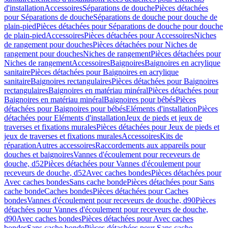
d'installation
Accessoires
Séparations de douche
Pièces détachées
pour Séparations de douche
Séparations de douche pour douche de
plain-pied
Pièces détachées pour Séparations de douche pour douche
de plain-pied
Accessoires
Pièces détachées pour Accessoires
Niches
de rangement pour douches
Pièces détachées pour Niches de
rangement pour douches
Niches de rangement
Pièces détachées pour
Niches de rangement
Accessoires
Baignoires
Baignoires en acrylique
sanitaire
Pièces détachées pour Baignoires en acrylique
sanitaire
Baignoires rectangulaires
Pièces détachées pour Baignoires
rectangulaires
Baignoires en matériau minéral
Pièces détachées pour
Baignoires en matériau minéral
Baignoires pour bébés
Pièces
détachées pour Baignoires pour bébés
Eléments d'installation
Pièces
détachées pour Eléments d'installation
Jeux de pieds et jeux de
traverses et fixations murales
Pièces détachées pour Jeux de pieds et
jeux de traverses et fixations murales
Accessoires
Kits de
réparation
Autres accessoires
Raccordements aux appareils pour
douches et baignoires
Vannes d'écoulement pour receveurs de
douche, d52
Pièces détachées pour Vannes d'écoulement pour
receveurs de douche, d52
Avec caches bondes
Pièces détachées pour
Avec caches bondes
Sans cache bonde
Pièces détachées pour Sans
cache bonde
Caches bondes
Pièces détachées pour Caches
bondes
Vannes d'écoulement pour receveurs de douche, d90
Pièces
détachées pour Vannes d'écoulement pour receveurs de douche,
d90
Avec caches bondes
Pièces détachées pour Avec caches
bondes
Sans cache bonde
Pièces détachées pour Sans cache