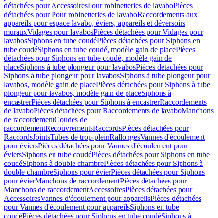
détachées pour Accessoires
Pour robinetteries de lavabo
Pièces
détachées pour Pour robinetteries de lavabo
Raccordements aux
appareils pour espace lavabo, éviers, appareils et déversoirs
muraux
Vidages pour lavabos
Pièces détachées pour Vidages pour
lavabos
Siphons en tube coudé
Pièces détachées pour Siphons en
tube coudé
Siphons en tube coudé, modèle gain de place
Pièces
détachées pour Siphons en tube coudé, modèle gain de
place
Siphons à tube plongeur pour lavabos
Pièces détachées pour
Siphons à tube plongeur pour lavabos
Siphons à tube plongeur pour
lavabos, modèle gain de place
Pièces détachées pour Siphons à tube
plongeur pour lavabos, modèle gain de place
Siphons à
encastrer
Pièces détachées pour Siphons à encastrer
Raccordements
de lavabo
Pièces détachées pour Raccordements de lavabo
Manchons
de raccordement
Coudes de
raccordement
Recouvrements
Raccords
Pièces détachées pour
Raccords
Joints
Tubes de trop-plein
Rallonges
Vannes d'écoulement
pour éviers
Pièces détachées pour Vannes d'écoulement pour
éviers
Siphons en tube coudé
Pièces détachées pour Siphons en tube
coudé
Siphons à double chambre
Pièces détachées pour Siphons à
double chambre
Siphons pour évier
Pièces détachées pour Siphons
pour évier
Manchons de raccordement
Pièces détachées pour
Manchons de raccordement
Accessoires
Pièces détachées pour
Accessoires
Vannes d'écoulement pour appareils
Pièces détachées
pour Vannes d'écoulement pour appareils
Siphons en tube
coudé
Pièces détachées pour Siphons en tube coudé
Siphons à