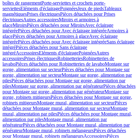
boîtes de rangement
Porte-serviettes et crochets porte-
serviettes
Eléments d'éclairage
Poignées
Jeux de pieds
Tableaux
magnétiques
Prises électriques
Pièces détachées pour Prises
électriques
Autres accessoires
Miroirs et armoires à
glace
Miroirs
Pièces détachées pour Miroirs
Avec éclairage
intégrée
Pièces détachées pour Avec éclairage intégrée
Armoires à
glace
Pièces détachées pour Armoires à glace
Avec éclairage
intégrée
Pièces détachées pour Avec éclairage intégrée
Sans éclairage
intégré
Pièces détachées pour Sans éclairage
intégré
Accessoires
Eléments d'éclairage
Poignées
Autres
accessoires
Prises électriques
Robinetteries
Robinetteries de
lavabo
Pièces détachées pour Robinetteries de lavabo
Montage sur
gorge, alimentation sur secteur
Pièces détachées pour Montage sur
gorge, alimentation sur secteur
Montage sur gorge, alimentation par
piles
Pièces détachées pour Montage sur gorge, alimentation par
piles
Montage sur gorge, alimentation par générateur
Pièces détachées
pour Montage sur gorge, alimentation par générateur
Montage sur
gorge, robinets mitigeurs
Pièces détachées pour Montage sur gorge,
robinets mitigeurs
Montage mural, alimentation sur secteur
Pièces
détachées pour Montage mural, alimentation sur secteur
Montage
mural, alimentation par piles
Pièces détachées pour Montage mural,
alimentation par piles
Montage mural, alimentation par
générateur
Pièces détachées pour Montage mural, alimentation par
générateur
Montage mural, robinets mélangeurs
Pièces détachées
pour Montage mural, robinets mélangeurs
Accessoires
Pièces