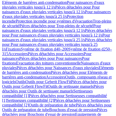
Eléments de barrières anti-condensation
Pour naissances d'eaux
pluviales verticales jusqu'à 12 l/s
Pièces détachées pour Pour
naissances d'eaux pluviales verticales jusqu'à 12 l/s
Pour naissances
d'eaux pluviales verticales jusqu'à 25 l/s
Protection
incendie
Protection incendie pour systèmes d'évacuation
Trop-pleins
de sécurité
Pièces détachées pour Trop-pleins de sécurité
Pour
naissances d'eaux pluviales verticales jusqu'à 12 l/s
Pièces détachées
pour Pour naissances d'eaux pluviales verticales jusqu'à 12 l/s
Pour
naissances d'eaux pluviales verticales jusqu'à 25 l/s
Pièces détachées
pour Pour naissances d'eaux pluviales verticales jusqu'à 25
l/s
Fixations
Système de fixation d40–200
Système de fixation d250–
315
Accessoires
Pièces détachées pour Accessoires
Pour
naissances
Pièces détachées pour Pour naissances
Pour
fixations
Evacuation des toitures conventionnelle
Naissances d'eaux
pluviales
Pièces détachées pour Naissances d'eaux pluviales
Eléments
de barrières anti-condensation
Pièces détachées pour Eléments de
barrières anti-condensation
Accessoires
Outils, composants réseau et
logiciels
Outils
Outils pour Geberit FlowFit
Pièces détachées pour
Outils pour Geberit FlowFit
Outils de sertissage manuels
Pièces
détachées pour Outils de sertissage manuels
Sertisseuses
compatibilité [1]
Pièces détachées pour Sertisseuses compatibilité
[1]
Sertisseuses compatibilité [2]
Pièces détachées pour Sertisseuses
compatibilité [2]
Outils de préparation de tube
Pièces détachées pour
Outils de préparation de tube
Bouchons d'essai de pression
Pièces
détachées pour Bouchons d'essai de pression
Equipements de