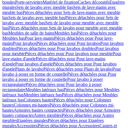
bondes
Porte-serviettes
Matériel de fixation
Caches décoratifs
Etagères
murales
Sets de lavabo avec meuble bas
Sets de lave-mains avec
meuble bas
Pièces détachées pour Sets de lave-mains avec meuble
bas
Sets de lavabo avec meuble bas
Pièces détachées pour Sets de
lavabo avec meuble bas
Sets de lavabo pour meuble avec meuble
bas
Pièces détachées pour Sets de lavabo pour meuble avec meuble
bas
Meubles de salle de bains
Meubles bas
Pièces détachées pour
Meubles bas
Pour lave-mains
Pièces détachées pour Pour lave-
mains
Pour lavabos
Pièces détachées pour Pour lavabos
Pour lavabos
doubles
Pièces détachées pour Pour lavabos doubles
Pour lavabos
pour meuble
Pièces détachées pour Pour lavabos pour meuble
Pour
lave-mains d'angle
Pièces détachées pour Pour lave-mains
d'angle
Pour lavabos d'angle
Pièces détachées pour Pour lavabos
d'angle
Plans de lavabo
Pièces détachées pour Plans de lavabo
Pour
lavabo à poser en forme de coupelle
Pièces détachées pour Pour
lavabo à poser en forme de coupelle
Pour lavabo à poser
rectangulaire
Pièces détachées pour Pour lavabo à poser
rectangulaire
Meubles latéraux bas
Pièces détachées pour Meubles
latéraux bas
Meubles latéraux bas
Pièces détachées pour Meubles
latéraux bas
Colonnes hautes
Pièces détachées pour Colonnes
hautes
Colonnes mi-hautes
Pièces détachées pour Colonnes mi-
hautes
Armoires hautes compactes
Pièces détachées pour Armoires
hautes compactes
Autres meubles
Pièces détachées pour Autres
meubles
Etagères murales
Pièces détachées pour Etagères
murales
Accessoires
Pièces détachées pour Accessoires
Casiers et