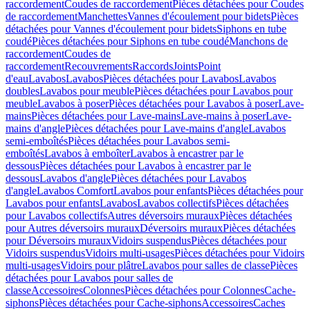
raccordement
Coudes de raccordement
Pièces détachées pour Coudes
de raccordement
Manchettes
Vannes d'écoulement pour bidets
Pièces
détachées pour Vannes d'écoulement pour bidets
Siphons en tube
coudé
Pièces détachées pour Siphons en tube coudé
Manchons de
raccordement
Coudes de
raccordement
Recouvrements
Raccords
Joints
Point
d'eau
Lavabos
Lavabos
Pièces détachées pour Lavabos
Lavabos
doubles
Lavabos pour meuble
Pièces détachées pour Lavabos pour
meuble
Lavabos à poser
Pièces détachées pour Lavabos à poser
Lave-
mains
Pièces détachées pour Lave-mains
Lave-mains à poser
Lave-
mains d'angle
Pièces détachées pour Lave-mains d'angle
Lavabos
semi-emboîtés
Pièces détachées pour Lavabos semi-
emboîtés
Lavabos à emboîter
Lavabos à encastrer par le
dessous
Pièces détachées pour Lavabos à encastrer par le
dessous
Lavabos d'angle
Pièces détachées pour Lavabos
d'angle
Lavabos Comfort
Lavabos pour enfants
Pièces détachées pour
Lavabos pour enfants
Lavabos
Lavabos collectifs
Pièces détachées
pour Lavabos collectifs
Autres déversoirs muraux
Pièces détachées
pour Autres déversoirs muraux
Déversoirs muraux
Pièces détachées
pour Déversoirs muraux
Vidoirs suspendus
Pièces détachées pour
Vidoirs suspendus
Vidoirs multi-usages
Pièces détachées pour Vidoirs
multi-usages
Vidoirs pour plâtre
Lavabos pour salles de classe
Pièces
détachées pour Lavabos pour salles de
classe
Accessoires
Colonnes
Pièces détachées pour Colonnes
Cache-
siphons
Pièces détachées pour Cache-siphons
Accessoires
Caches