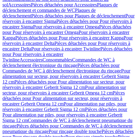
sol
Accessoires
Pièces détachées pour Accessoires
Plaques de
déclenchement et commandes de WC
Plaques de
déclenchement
Pièces détachées pour Plaques de déclenchement
Pour
réservoirs à encastrer Sigma
Pièces détachées pour Pour réservoirs à
encastrer Sigma
Pour réservoirs à encastrer Omega
Pièces détachées
pour Pour réservoirs à encastrer Omega
Pour réservoirs à encastrer
Kappa
Pièces détachées pour Pour réservoirs à encastrer Kappa
Pour
réservoirs à encastrer Delta
Pièces détachées pour Pour réservoirs à
encastrer Delta
Pour réservoirs à encastrer Twinline
Pièces détachées
pour Pour réservoirs à encastrer
Twinline
Accessoires
Consommables
Commandes de WC à
déclenchement électronique du rinçage
Pièces détachées pour
Commandes de WC à déclenchement électronique du rinçage
Pour
alimentation sur secteur, pour réservoirs à encastrer Geberit Sigma
12 cm
Pièces détachées pour Pour alimentation sur secteur, pour
réservoirs à encastrer Geberit Sigma 12 cm
Pour alimentation sur
secteur, pour réservoirs à encastrer Geberit Omega 12 cm
Pièces
détachées pour Pour alimentation sur secteur, pour réservoirs à
encastrer Geberit Omega 12 cm
Pour alimentation par piles, pour
réservoirs à encastrer Geberit Sigma 12 cm
Pièces détachées pour
Pour alimentation par piles, pour réservoirs à encastrer Geberit
Sigma 12 cm
Commandes de WC à déclenchement pneumatique du
rinçage
Pièces détachées pour Commandes de WC à déclenchement
pneumatique du rinçage
Pour rinçage double touche
Pièces détachées
pour Pour rinçage double touche
Pour rinçage simple touche
Pièces