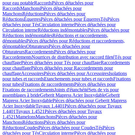
pour eau potable
Raccords
Pièces détachées pour
Raccords
Manchons
Pièces détachées pour
Manchons
Réductions
Pièces détachées pour
Réductions
Équerres
Pièces détachées pour Équerres
Tés
Pièces
détachées pour Tés
Circulation interne
Pièces détachées pour
Circulation interne
Réductions indémontables
Pièces détachées pour
Réductions indémontables
Réductions et raccordements,
démontables
Pièces détachées pour Réductions et raccordements,
démontables
Obturateurs
Pièces détachées pour
Obturateurs
Raccordements
Pièces détachées pour
Raccordements
Nourrices de distribution avec raccord fileté
Tés pour
chauffage
Pièces détachées pour Tés pour chauffage
Raccordements
pour chauffage
Pièces détachées pour Raccordements pour
chauffage
Accessoires
Pièces détachées pour Accessoires
Isolations
pour tubes et raccords
Etanchements pour tubes et raccords
Fixations
pour tubes
Fixations de raccordements
Pièces détachées pour
Fixations de raccordements
Joints d'étanchéité
Sets de vis pour
assemblages à bride
Geberit Mapress Acier Inoxydable
Geberit
Mapress Acier Inoxydable
Pièces détachées pour Geberit Mapress
Acier Inoxydable
Tuyaux 1.4401
Pièces détachées pour Tuyaux
1.4401
Tuyaux 1.4521
Pièces détachées pour Tuyaux
1.4521
Mamelons
Manchons
Pièces détachées pour
Manchons
Réductions
Pièces détachées pour
Réductions
Coudes
Pièces détachées pour Coudes
Tés
Pièces
détachées pour Tés
Circulation interne
Pièces détachées pour