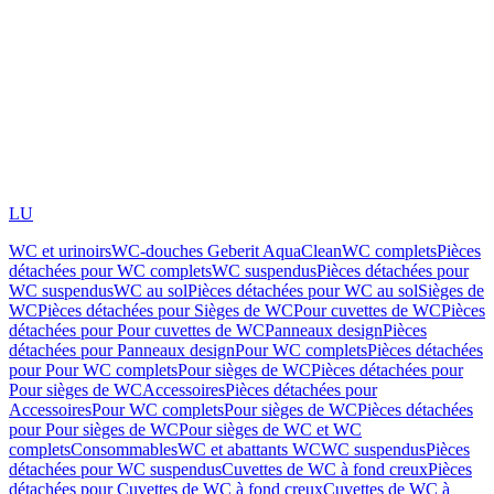
LU
WC et urinoirs
WC-douches Geberit AquaClean
WC complets
Pièces
détachées pour WC complets
WC suspendus
Pièces détachées pour
WC suspendus
WC au sol
Pièces détachées pour WC au sol
Sièges de
WC
Pièces détachées pour Sièges de WC
Pour cuvettes de WC
Pièces
détachées pour Pour cuvettes de WC
Panneaux design
Pièces
détachées pour Panneaux design
Pour WC complets
Pièces détachées
pour Pour WC complets
Pour sièges de WC
Pièces détachées pour
Pour sièges de WC
Accessoires
Pièces détachées pour
Accessoires
Pour WC complets
Pour sièges de WC
Pièces détachées
pour Pour sièges de WC
Pour sièges de WC et WC
complets
Consommables
WC et abattants WC
WC suspendus
Pièces
détachées pour WC suspendus
Cuvettes de WC à fond creux
Pièces
détachées pour Cuvettes de WC à fond creux
Cuvettes de WC à