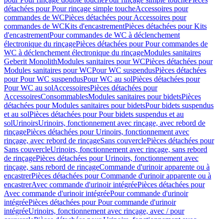
détachées pour Pour rinçage simple touche
Accessoires pour
commandes de WC
Pièces détachées pour Accessoires pour
commandes de WC
Kits d'encastrement
Pièces détachées pour Kits
d'encastrement
Pour commandes de WC à déclenchement
électronique du rinçage
Pièces détachées pour Pour commandes de
WC à déclenchement électronique du rinçage
Modules sanitaires
Geberit Monolith
Modules sanitaires pour WC
Pièces détachées pour
Modules sanitaires pour WC
Pour WC suspendus
Pièces détachées
pour Pour WC suspendus
Pour WC au sol
Pièces détachées pour
Pour WC au sol
Accessoires
Pièces détachées pour
Accessoires
Consommables
Modules sanitaires pour bidets
Pièces
détachées pour Modules sanitaires pour bidets
Pour bidets suspendus
et au sol
Pièces détachées pour Pour bidets suspendus et au
sol
Urinoirs
Urinoirs, fonctionnement avec rinçage, avec rebord de
rinçage
Pièces détachées pour Urinoirs, fonctionnement avec
rinçage, avec rebord de rinçage
Sans couvercle
Pièces détachées pour
Sans couvercle
Urinoirs, fonctionnement avec rinçage, sans rebord
de rinçage
Pièces détachées pour Urinoirs, fonctionnement avec
rinçage, sans rebord de rinçage
Commande d'urinoir apparente ou à
encastrer
Pièces détachées pour Commande d'urinoir apparente ou à
encastrer
Avec commande d'urinoir intégrée
Pièces détachées pour
Avec commande d'urinoir intégrée
Pour commande d'urinoir
intégrée
Pièces détachées pour Pour commande d'urinoir
intégrée
Urinoirs, fonctionnement avec rinçage, avec / pour