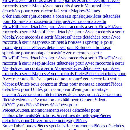
FlowFit
Avec raccords à sertir Mepla
Pièces détachées pour Avec
raccords à sertir Mepla
Avec raccords à sertir Mapress
Pièces
détachées pour Avec raccords à sertir Mapress
Vannes
d’échantillonnage
Robinets à boisseau sphérique
Pièces détachées
pour Robinets à boisseau sphérique
Avec raccords à sertir
FlowFit
Pièces détachées pour Avec raccords à sertir FlowFit
Avec
raccords à sertir Mepla
Pièces détachées pour Avec raccords à sertir
Mepla
Avec raccords à sertir Mapress
Pièces détachées pour Avec
raccords à sertir Mapress
Robinets à boisseau sphérique pour
montage encastré
Pièces détachées pour Robinets à boisseau
sphérique pour montage encastré
Avec raccords à sertir
FlowFit
Pièces détachées pour Avec raccords à sertir FlowFit
Avec
raccords à sertir Mepla
Pièces détachées pour Avec raccords à sertir
Mepla
Avec raccords à sertir Mapress
Pièces détachées pour Avec
raccords à sertir Mapress
Avec raccords filetés
Pièces détachées pour
Avec raccords filetés
Clapets de non retour
Avec raccords à sertir
Mapress
Unités pour compteur d'eau pour montage encastré
Pièces
détachées pour Unités pour compteur d'eau pour montage
encastré
Avec raccords filetés
Pièces détachées pour Avec raccords
filetés
Systèmes d'évacuation des bâtiments
Geberit Silent-
db20
Tuyaux
Pièces
Pièces détachées pour
Pièces
Coudes
Embranchements
Pièces détachées pour
Embranchements
Réductions
Ouvertures de nettoyage
Pièces
détachées pour Ouvertures de nettoyage
Pièces
SuperTube
Coudes
Pièces spéciales
Raccordements
Pièces détachées