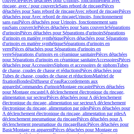
couvercle
Pièces détachées pour Urinoirs, fonctionnement avec
rinçage, avec / pour couvercle
Sans rebord de rinçage
Pièces
détachées pour Sans rebord de rinçage
Avec rebord de rinçage
Pièces
détachées pour Avec rebord de rinçage
Urinoirs, fonctionnement
sans eau
Pièces détachées pour Urinoirs, fonctionnement sans
eau
Sans couvercle
Pièces détachées pour Sans couvercle
Séparations
d'urinoirs
Pièces détachées pour Séparations d'urinoirs
Séparations
d'urinoirs en matière synthétique
Pièces détachées pour Séparations
d'urinoirs en matière synthétique
Séparations d'urinoirs en
verre
Pièces détachées pour Séparations d'urinoirs en
verre
Séparations d'urinoirs en céramique sanitaire
Pièces détachées
pour Séparations d'urinoirs en céramique sanitaire
Accessoires
Pièces
détachées pour Accessoires
Siphons et accessoires de siphons
Tubes
de chasse, coudes de chasse et réductions
Pièces détachées pour
Tubes de chasse, coudes de chasse et réductions
Matériel de
fixation
Bondes
Diffuseur d’eau
Raccordements aux
appareils
Commandes d'urinoir
Montage encastré
Pièces détachées
pour Montage encastré
A déclenchement électronique du rinçage,
alimentation sur secteur
Pièces détachées pour A déclenchement
électronique du rinçage, alimentation sur secteur
A déclenchement
électronique du rinçage, alimentation par piles
Pièces détachées pour
A déclenchement électronique du rinçage, alimentation par piles
A
déclenchement pneumatique du rinçage
Pièces détachées pour A
déclenchement pneumatique du rinçage
Basic
Pièces détachées pour
Basic
Montage en apparent
Pièces détachées pour Montage en