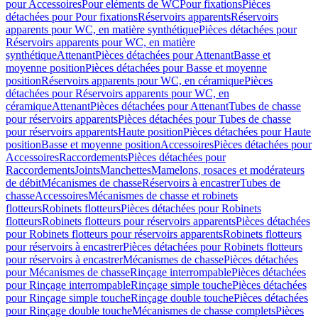
pour Accessoires
Pour eléments de WC
Pour fixations
Pièces
détachées pour Pour fixations
Réservoirs apparents
Réservoirs
apparents pour WC, en matière synthétique
Pièces détachées pour
Réservoirs apparents pour WC, en matière
synthétique
Attenant
Pièces détachées pour Attenant
Basse et
moyenne position
Pièces détachées pour Basse et moyenne
position
Réservoirs apparents pour WC, en céramique
Pièces
détachées pour Réservoirs apparents pour WC, en
céramique
Attenant
Pièces détachées pour Attenant
Tubes de chasse
pour réservoirs apparents
Pièces détachées pour Tubes de chasse
pour réservoirs apparents
Haute position
Pièces détachées pour Haute
position
Basse et moyenne position
Accessoires
Pièces détachées pour
Accessoires
Raccordements
Pièces détachées pour
Raccordements
Joints
Manchettes
Mamelons, rosaces et modérateurs
de débit
Mécanismes de chasse
Réservoirs à encastrer
Tubes de
chasse
Accessoires
Mécanismes de chasse et robinets
flotteurs
Robinets flotteurs
Pièces détachées pour Robinets
flotteurs
Robinets flotteurs pour réservoirs apparents
Pièces détachées
pour Robinets flotteurs pour réservoirs apparents
Robinets flotteurs
pour réservoirs à encastrer
Pièces détachées pour Robinets flotteurs
pour réservoirs à encastrer
Mécanismes de chasse
Pièces détachées
pour Mécanismes de chasse
Rinçage interrompable
Pièces détachées
pour Rinçage interrompable
Rinçage simple touche
Pièces détachées
pour Rinçage simple touche
Rinçage double touche
Pièces détachées
pour Rinçage double touche
Mécanismes de chasse complets
Pièces