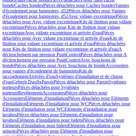
bonde
Caches bondes
Pièces détachées pour Caches bondes
Vannes
d'écoulement pour baignoires, d52
Pièces détachées pour Vannes
d'écoulement pour baignoires, d52
Avec vidage excentrique
Pièces
détachées pour Avec vidage excentrique
Kits de finition pour vidage
excentrique
Pièces détachées pour Kits de finition pour vidage
excentrique
Avec vidage excentrique et arrivée d'eau
Pièces
détachées pour Avec vidage excentrique et arrivée d'eau
Kits de
finition pour vidage excentrique et arrivée d'eau
Pièces détachées
pour Kits de finition pour vidage excentrique et arrivée d'eau
A
déclenchement par pression PushControl
Pièces détachées pour A
déclenchement par pression PushControl
Avec bouchons de
bonde
Pièces détachées pour Avec bouchons de bonde
Accessoires
pour vannes d'écoulement de baignoires
Kits de
raccordement
Arrivées d'eau
Systèmes d'installation et de chasse
d'eau
Geberit Duofix
Parois
Pièces détachées pour Parois
Systèmes
porteurs
Pièces détachées pour Systèmes
porteurs
Revêtements
Accessoires
Pièces détachées pour
Accessoires
Eléments d'installation
Pièces détachées pour Eléments
d'installation
Eléments d'installation pour WC
Pièces détachées pour
Eléments d'installation pour WC
Eléments d'installation pour
lavabos
Pièces détachées pour Eléments d'installation pour
lavabos
Eléments d'installation pour bidets
Pièces détachées pour
Eléments d'installation pour bidets
Eléments d'installation pour
urinoirs
Pièces détachées pour Eléments d'installation pour