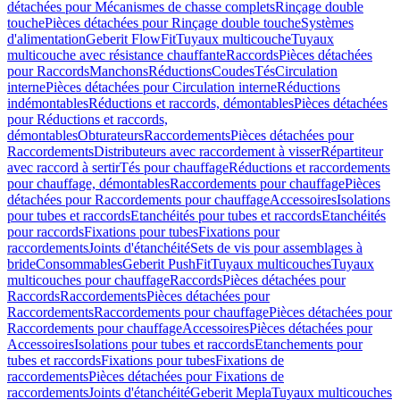
détachées pour Mécanismes de chasse complets
Rinçage double
touche
Pièces détachées pour Rinçage double touche
Systèmes
d'alimentation
Geberit FlowFit
Tuyaux multicouche
Tuyaux
multicouche avec résistance chauffante
Raccords
Pièces détachées
pour Raccords
Manchons
Réductions
Coudes
Tés
Circulation
interne
Pièces détachées pour Circulation interne
Réductions
indémontables
Réductions et raccords, démontables
Pièces détachées
pour Réductions et raccords,
démontables
Obturateurs
Raccordements
Pièces détachées pour
Raccordements
Distributeurs avec raccordement à visser
Répartiteur
avec raccord à sertir
Tés pour chauffage
Réductions et raccordements
pour chauffage, démontables
Raccordements pour chauffage
Pièces
détachées pour Raccordements pour chauffage
Accessoires
Isolations
pour tubes et raccords
Etanchéités pour tubes et raccords
Etanchéités
pour raccords
Fixations pour tubes
Fixations pour
raccordements
Joints d'étanchéité
Sets de vis pour assemblages à
bride
Consommables
Geberit PushFit
Tuyaux multicouches
Tuyaux
multicouches pour chauffage
Raccords
Pièces détachées pour
Raccords
Raccordements
Pièces détachées pour
Raccordements
Raccordements pour chauffage
Pièces détachées pour
Raccordements pour chauffage
Accessoires
Pièces détachées pour
Accessoires
Isolations pour tubes et raccords
Etanchements pour
tubes et raccords
Fixations pour tubes
Fixations de
raccordements
Pièces détachées pour Fixations de
raccordements
Joints d'étanchéité
Geberit Mepla
Tuyaux multicouches