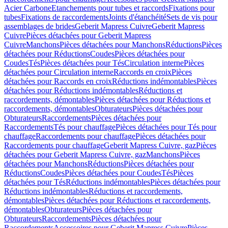
Acier Carbone
Etanchements pour tubes et raccords
Fixations pour
tubes
Fixations de raccordements
Joints d'étanchéité
Sets de vis pour
assemblages de brides
Geberit Mapress Cuivre
Geberit Mapress
Cuivre
Pièces détachées pour Geberit Mapress
Cuivre
Manchons
Pièces détachées pour Manchons
Réductions
Pièces
détachées pour Réductions
Coudes
Pièces détachées pour
Coudes
Tés
Pièces détachées pour Tés
Circulation interne
Pièces
détachées pour Circulation interne
Raccords en croix
Pièces
détachées pour Raccords en croix
Réductions indémontables
Pièces
détachées pour Réductions indémontables
Réductions et
raccordements, démontables
Pièces détachées pour Réductions et
raccordements, démontables
Obturateurs
Pièces détachées pour
Obturateurs
Raccordements
Pièces détachées pour
Raccordements
Tés pour chauffage
Pièces détachées pour Tés pour
chauffage
Raccordements pour chauffage
Pièces détachées pour
Raccordements pour chauffage
Geberit Mapress Cuivre, gaz
Pièces
détachées pour Geberit Mapress Cuivre, gaz
Manchons
Pièces
détachées pour Manchons
Réductions
Pièces détachées pour
Réductions
Coudes
Pièces détachées pour Coudes
Tés
Pièces
détachées pour Tés
Réductions indémontables
Pièces détachées pour
Réductions indémontables
Réductions et raccordements,
démontables
Pièces détachées pour Réductions et raccordements,
démontables
Obturateurs
Pièces détachées pour
Obturateurs
Raccordements
Pièces détachées pour
Raccordements
Accessoires pour Geberit Mapress Cuivre
Pièces