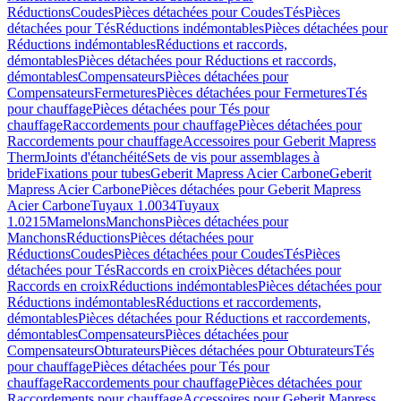
Réductions
Coudes
Pièces détachées pour Coudes
Tés
Pièces
détachées pour Tés
Réductions indémontables
Pièces détachées pour
Réductions indémontables
Réductions et raccords,
démontables
Pièces détachées pour Réductions et raccords,
démontables
Compensateurs
Pièces détachées pour
Compensateurs
Fermetures
Pièces détachées pour Fermetures
Tés
pour chauffage
Pièces détachées pour Tés pour
chauffage
Raccordements pour chauffage
Pièces détachées pour
Raccordements pour chauffage
Accessoires pour Geberit Mapress
Therm
Joints d'étanchéité
Sets de vis pour assemblages à
bride
Fixations pour tubes
Geberit Mapress Acier Carbone
Geberit
Mapress Acier Carbone
Pièces détachées pour Geberit Mapress
Acier Carbone
Tuyaux 1.0034
Tuyaux
1.0215
Mamelons
Manchons
Pièces détachées pour
Manchons
Réductions
Pièces détachées pour
Réductions
Coudes
Pièces détachées pour Coudes
Tés
Pièces
détachées pour Tés
Raccords en croix
Pièces détachées pour
Raccords en croix
Réductions indémontables
Pièces détachées pour
Réductions indémontables
Réductions et raccordements,
démontables
Pièces détachées pour Réductions et raccordements,
démontables
Compensateurs
Pièces détachées pour
Compensateurs
Obturateurs
Pièces détachées pour Obturateurs
Tés
pour chauffage
Pièces détachées pour Tés pour
chauffage
Raccordements pour chauffage
Pièces détachées pour
Raccordements pour chauffage
Accessoires pour Geberit Mapress