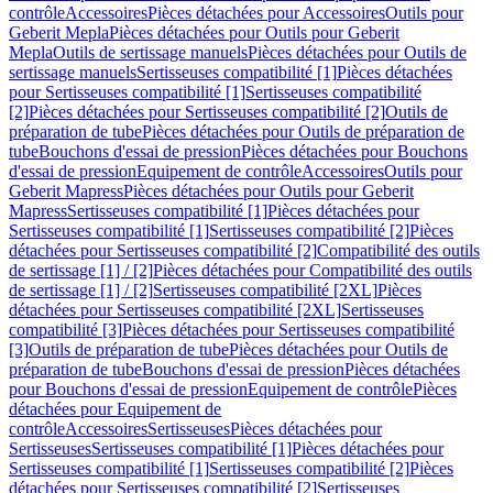
contrôle
Accessoires
Pièces détachées pour Accessoires
Outils pour
Geberit Mepla
Pièces détachées pour Outils pour Geberit
Mepla
Outils de sertissage manuels
Pièces détachées pour Outils de
sertissage manuels
Sertisseuses compatibilité [1]
Pièces détachées
pour Sertisseuses compatibilité [1]
Sertisseuses compatibilité
[2]
Pièces détachées pour Sertisseuses compatibilité [2]
Outils de
préparation de tube
Pièces détachées pour Outils de préparation de
tube
Bouchons d'essai de pression
Pièces détachées pour Bouchons
d'essai de pression
Equipement de contrôle
Accessoires
Outils pour
Geberit Mapress
Pièces détachées pour Outils pour Geberit
Mapress
Sertisseuses compatibilité [1]
Pièces détachées pour
Sertisseuses compatibilité [1]
Sertisseuses compatibilité [2]
Pièces
détachées pour Sertisseuses compatibilité [2]
Compatibilité des outils
de sertissage [1] / [2]
Pièces détachées pour Compatibilité des outils
de sertissage [1] / [2]
Sertisseuses compatibilité [2XL]
Pièces
détachées pour Sertisseuses compatibilité [2XL]
Sertisseuses
compatibilité [3]
Pièces détachées pour Sertisseuses compatibilité
[3]
Outils de préparation de tube
Pièces détachées pour Outils de
préparation de tube
Bouchons d'essai de pression
Pièces détachées
pour Bouchons d'essai de pression
Equipement de contrôle
Pièces
détachées pour Equipement de
contrôle
Accessoires
Sertisseuses
Pièces détachées pour
Sertisseuses
Sertisseuses compatibilité [1]
Pièces détachées pour
Sertisseuses compatibilité [1]
Sertisseuses compatibilité [2]
Pièces
détachées pour Sertisseuses compatibilité [2]
Sertisseuses