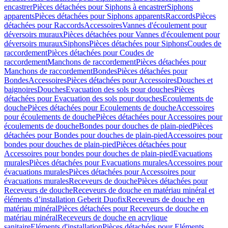
encastrer
Pièces détachées pour Siphons à encastrer
Siphons
apparents
Pièces détachées pour Siphons apparents
Raccords
Pièces
détachées pour Raccords
Accessoires
Vannes d'écoulement pour
déversoirs muraux
Pièces détachées pour Vannes d'écoulement pour
déversoirs muraux
Siphons
Pièces détachées pour Siphons
Coudes de
raccordement
Pièces détachées pour Coudes de
raccordement
Manchons de raccordement
Pièces détachées pour
Manchons de raccordement
Bondes
Pièces détachées pour
Bondes
Accessoires
Pièces détachées pour Accessoires
Douches et
baignoires
Douches
Evacuation des sols pour douches
Pièces
détachées pour Evacuation des sols pour douches
Ecoulements de
douche
Pièces détachées pour Ecoulements de douche
Accessoires
pour écoulements de douche
Pièces détachées pour Accessoires pour
écoulements de douche
Bondes pour douches de plain-pied
Pièces
détachées pour Bondes pour douches de plain-pied
Accessoires pour
bondes pour douches de plain-pied
Pièces détachées pour
Accessoires pour bondes pour douches de plain-pied
Evacuations
murales
Pièces détachées pour Evacuations murales
Accessoires pour
évacuations murales
Pièces détachées pour Accessoires pour
évacuations murales
Receveurs de douche
Pièces détachées pour
Receveurs de douche
Receveurs de douche en matériau minéral et
éléments d’installation Geberit Duofix
Receveurs de douche en
matériau minéral
Pièces détachées pour Receveurs de douche en
matériau minéral
Receveurs de douche en acrylique
sanitaire
Eléments d'installation
Pièces détachées pour Eléments