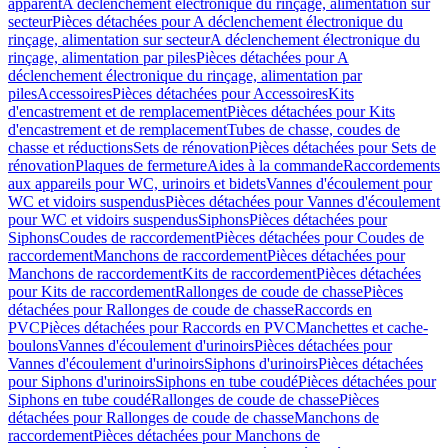
apparent
A déclenchement électronique du rinçage, alimentation sur
secteur
Pièces détachées pour A déclenchement électronique du
rinçage, alimentation sur secteur
A déclenchement électronique du
rinçage, alimentation par piles
Pièces détachées pour A
déclenchement électronique du rinçage, alimentation par
piles
Accessoires
Pièces détachées pour Accessoires
Kits
d'encastrement et de remplacement
Pièces détachées pour Kits
d'encastrement et de remplacement
Tubes de chasse, coudes de
chasse et réductions
Sets de rénovation
Pièces détachées pour Sets de
rénovation
Plaques de fermeture
Aides à la commande
Raccordements
aux appareils pour WC, urinoirs et bidets
Vannes d'écoulement pour
WC et vidoirs suspendus
Pièces détachées pour Vannes d'écoulement
pour WC et vidoirs suspendus
Siphons
Pièces détachées pour
Siphons
Coudes de raccordement
Pièces détachées pour Coudes de
raccordement
Manchons de raccordement
Pièces détachées pour
Manchons de raccordement
Kits de raccordement
Pièces détachées
pour Kits de raccordement
Rallonges de coude de chasse
Pièces
détachées pour Rallonges de coude de chasse
Raccords en
PVC
Pièces détachées pour Raccords en PVC
Manchettes et cache-
boulons
Vannes d'écoulement d'urinoirs
Pièces détachées pour
Vannes d'écoulement d'urinoirs
Siphons d'urinoirs
Pièces détachées
pour Siphons d'urinoirs
Siphons en tube coudé
Pièces détachées pour
Siphons en tube coudé
Rallonges de coude de chasse
Pièces
détachées pour Rallonges de coude de chasse
Manchons de
raccordement
Pièces détachées pour Manchons de