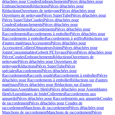
détachées pour Coudes
Embranchements
Pièces détachées pour
Embranchements
Réductions
Pièces détachées pour
Réductions
Ouvertures de nettoyage
Pièces détachées pour
Ouvertures de nettoyage
Pièces SuperTube
Pièces détachées pour
Pièces SuperTube
Coudes
Pièces détachées pour
Coudes
Embranchements
Pièces détachées pour
Embranchements
Raccordements
Pièces détachées pour
Raccordements
Raccordements à emboîter
Pièces détachées pour
Raccordements à emboîter
Raccordements à griffes
Réductions sur
d'autres matériaux
Accessoires
Pièces détachées pour
Accessoires
Colliers
Obturateurs
Joints
Pièces détachées pour
Joints
Consommables
Geberit PE
Tuyaux
Pièces
Pièces détachées pour
Pièces
Coudes
Embranchements
Réductions
Ouvertures de
nettoyage
Pièces détachées pour Ouvertures de
nettoyage
Réductions
Pièces SuperTube
Pièces
spéciales
Raccordements
Pièces détachées pour
Raccordements
Raccords soudés
Raccordements à emboîter
Pièces
détachées pour Raccordements à emboîter
Réductions sur d'autres
matériaux
Pièces détachées pour Réductions sur d'autres
matériaux
Assemblages filetés
Pièces détachées pour Assemblages
filetés
Assemblages de bride
Collerettes
Raccordements aux
appareils
Pièces détachées pour Raccordements aux appareils
Coudes
de raccordement
Pièces détachées pour Coudes de
raccordement
Manchons de raccordement
Pièces détachées pour
Manchons de raccordement
Manchons de raccordement
Pièces