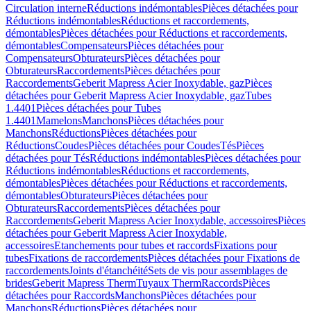
Circulation interne
Réductions indémontables
Pièces détachées pour
Réductions indémontables
Réductions et raccordements,
démontables
Pièces détachées pour Réductions et raccordements,
démontables
Compensateurs
Pièces détachées pour
Compensateurs
Obturateurs
Pièces détachées pour
Obturateurs
Raccordements
Pièces détachées pour
Raccordements
Geberit Mapress Acier Inoxydable, gaz
Pièces
détachées pour Geberit Mapress Acier Inoxydable, gaz
Tubes
1.4401
Pièces détachées pour Tubes
1.4401
Mamelons
Manchons
Pièces détachées pour
Manchons
Réductions
Pièces détachées pour
Réductions
Coudes
Pièces détachées pour Coudes
Tés
Pièces
détachées pour Tés
Réductions indémontables
Pièces détachées pour
Réductions indémontables
Réductions et raccordements,
démontables
Pièces détachées pour Réductions et raccordements,
démontables
Obturateurs
Pièces détachées pour
Obturateurs
Raccordements
Pièces détachées pour
Raccordements
Geberit Mapress Acier Inoxydable, accessoires
Pièces
détachées pour Geberit Mapress Acier Inoxydable,
accessoires
Etanchements pour tubes et raccords
Fixations pour
tubes
Fixations de raccordements
Pièces détachées pour Fixations de
raccordements
Joints d'étanchéité
Sets de vis pour assemblages de
brides
Geberit Mapress Therm
Tuyaux Therm
Raccords
Pièces
détachées pour Raccords
Manchons
Pièces détachées pour
Manchons
Réductions
Pièces détachées pour