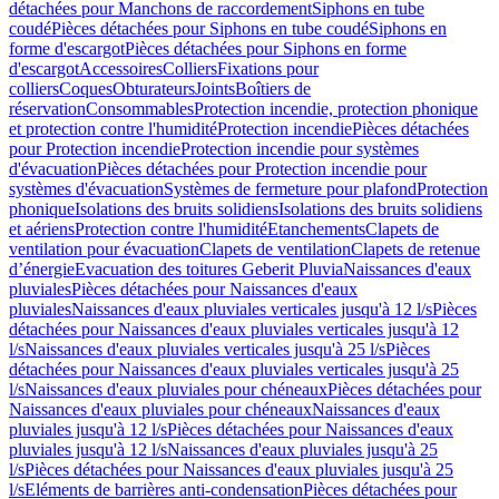
détachées pour Manchons de raccordement
Siphons en tube
coudé
Pièces détachées pour Siphons en tube coudé
Siphons en
forme d'escargot
Pièces détachées pour Siphons en forme
d'escargot
Accessoires
Colliers
Fixations pour
colliers
Coques
Obturateurs
Joints
Boîtiers de
réservation
Consommables
Protection incendie, protection phonique
et protection contre l'humidité
Protection incendie
Pièces détachées
pour Protection incendie
Protection incendie pour systèmes
d'évacuation
Pièces détachées pour Protection incendie pour
systèmes d'évacuation
Systèmes de fermeture pour plafond
Protection
phonique
Isolations des bruits solidiens
Isolations des bruits solidiens
et aériens
Protection contre l'humidité
Etanchements
Clapets de
ventilation pour évacuation
Clapets de ventilation
Clapets de retenue
d’énergie
Evacuation des toitures Geberit Pluvia
Naissances d'eaux
pluviales
Pièces détachées pour Naissances d'eaux
pluviales
Naissances d'eaux pluviales verticales jusqu'à 12 l/s
Pièces
détachées pour Naissances d'eaux pluviales verticales jusqu'à 12
l/s
Naissances d'eaux pluviales verticales jusqu'à 25 l/s
Pièces
détachées pour Naissances d'eaux pluviales verticales jusqu'à 25
l/s
Naissances d'eaux pluviales pour chéneaux
Pièces détachées pour
Naissances d'eaux pluviales pour chéneaux
Naissances d'eaux
pluviales jusqu'à 12 l/s
Pièces détachées pour Naissances d'eaux
pluviales jusqu'à 12 l/s
Naissances d'eaux pluviales jusqu'à 25
l/s
Pièces détachées pour Naissances d'eaux pluviales jusqu'à 25
l/s
Eléments de barrières anti-condensation
Pièces détachées pour