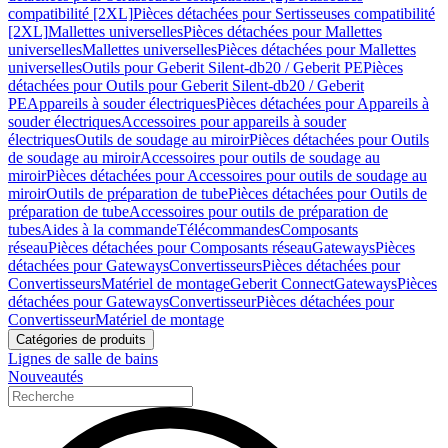
compatibilité [2XL]
Pièces détachées pour Sertisseuses compatibilité
[2XL]
Mallettes universelles
Pièces détachées pour Mallettes
universelles
Mallettes universelles
Pièces détachées pour Mallettes
universelles
Outils pour Geberit Silent-db20 / Geberit PE
Pièces
détachées pour Outils pour Geberit Silent-db20 / Geberit
PE
Appareils à souder électriques
Pièces détachées pour Appareils à
souder électriques
Accessoires pour appareils à souder
électriques
Outils de soudage au miroir
Pièces détachées pour Outils
de soudage au miroir
Accessoires pour outils de soudage au
miroir
Pièces détachées pour Accessoires pour outils de soudage au
miroir
Outils de préparation de tube
Pièces détachées pour Outils de
préparation de tube
Accessoires pour outils de préparation de
tubes
Aides à la commande
Télécommandes
Composants
réseau
Pièces détachées pour Composants réseau
Gateways
Pièces
détachées pour Gateways
Convertisseurs
Pièces détachées pour
Convertisseurs
Matériel de montage
Geberit Connect
Gateways
Pièces
détachées pour Gateways
Convertisseur
Pièces détachées pour
Convertisseur
Matériel de montage
Catégories de produits
Lignes de salle de bains
Nouveautés