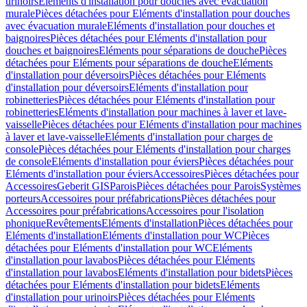
urinoirs
Eléments d'installation pour douches avec évacuation
murale
Pièces détachées pour Eléments d'installation pour douches
avec évacuation murale
Eléments d'installation pour douches et
baignoires
Pièces détachées pour Eléments d'installation pour
douches et baignoires
Eléments pour séparations de douche
Pièces
détachées pour Eléments pour séparations de douche
Eléments
d'installation pour déversoirs
Pièces détachées pour Eléments
d'installation pour déversoirs
Eléments d'installation pour
robinetteries
Pièces détachées pour Eléments d'installation pour
robinetteries
Eléments d'installation pour machines à laver et lave-
vaisselle
Pièces détachées pour Eléments d'installation pour machines
à laver et lave-vaisselle
Eléments d'installation pour charges de
console
Pièces détachées pour Eléments d'installation pour charges
de console
Eléments d'installation pour éviers
Pièces détachées pour
Eléments d'installation pour éviers
Accessoires
Pièces détachées pour
Accessoires
Geberit GIS
Parois
Pièces détachées pour Parois
Systèmes
porteurs
Accessoires pour préfabrications
Pièces détachées pour
Accessoires pour préfabrications
Accessoires pour l'isolation
phonique
Revêtements
Eléments d'installation
Pièces détachées pour
Eléments d'installation
Eléments d'installation pour WC
Pièces
détachées pour Eléments d'installation pour WC
Eléments
d'installation pour lavabos
Pièces détachées pour Eléments
d'installation pour lavabos
Eléments d'installation pour bidets
Pièces
détachées pour Eléments d'installation pour bidets
Eléments
d'installation pour urinoirs
Pièces détachées pour Eléments