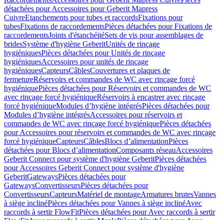
détachées pour Accessoires pour Geberit Mapress
Cuivre
Etanchements pour tubes et raccords
Fixations pour
tubes
Fixations de raccordements
Pièces détachées pour Fixations de
raccordements
Joints d'étanchéité
Sets de vis pour assemblages de
brides
Système d'hygiène Geberit
Unités de rinçage
hygiéniques
Pièces détachées pour Unités de rinçage
hygiéniques
Accessoires pour unités de rinçage
hygiéniques
Capteurs
Câbles
Couvertures et plaques de
fermeture
Réservoirs et commandes de WC avec rinçage forcé
hygiénique
Pièces détachées pour Réservoirs et commandes de WC
avec rinçage forcé hygiénique
Réservoirs à encastrer avec rinçage
forcé hygiénique
Modules d’hygiène intégrés
Pièces détachées pour
Modules d’hygiène intégrés
Accessoires pour réservoirs et
commandes de WC avec rinçage forcé hygiénique
Pièces détachées
pour Accessoires pour réservoirs et commandes de WC avec rinçage
forcé hygiénique
Capteurs
Câbles
Blocs d’alimentation
Pièces
détachées pour Blocs d’alimentation
Composants réseau
Accessoires
Geberit Connect pour système d'hygiène Geberit
Pièces détachées
pour Accessoires Geberit Connect pour système d'hygiène
Geberit
Gateways
Pièces détachées pour
Gateways
Convertisseurs
Pièces détachées pour
Convertisseurs
Capteurs
Matériel de montage
Armatures brutes
Vannes
à siège incliné
Pièces détachées pour Vannes à siège incliné
Avec
raccords à sertir FlowFit
Pièces détachées pour Avec raccords à sertir