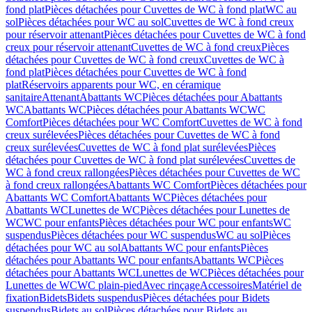
fond plat
Pièces détachées pour Cuvettes de WC à fond plat
WC au
sol
Pièces détachées pour WC au sol
Cuvettes de WC à fond creux
pour réservoir attenant
Pièces détachées pour Cuvettes de WC à fond
creux pour réservoir attenant
Cuvettes de WC à fond creux
Pièces
détachées pour Cuvettes de WC à fond creux
Cuvettes de WC à
fond plat
Pièces détachées pour Cuvettes de WC à fond
plat
Réservoirs apparents pour WC, en céramique
sanitaire
Attenant
Abattants WC
Pièces détachées pour Abattants
WC
Abattants WC
Pièces détachées pour Abattants WC
WC
Comfort
Pièces détachées pour WC Comfort
Cuvettes de WC à fond
creux surélevées
Pièces détachées pour Cuvettes de WC à fond
creux surélevées
Cuvettes de WC à fond plat surélevées
Pièces
détachées pour Cuvettes de WC à fond plat surélevées
Cuvettes de
WC à fond creux rallongées
Pièces détachées pour Cuvettes de WC
à fond creux rallongées
Abattants WC Comfort
Pièces détachées pour
Abattants WC Comfort
Abattants WC
Pièces détachées pour
Abattants WC
Lunettes de WC
Pièces détachées pour Lunettes de
WC
WC pour enfants
Pièces détachées pour WC pour enfants
WC
suspendus
Pièces détachées pour WC suspendus
WC au sol
Pièces
détachées pour WC au sol
Abattants WC pour enfants
Pièces
détachées pour Abattants WC pour enfants
Abattants WC
Pièces
détachées pour Abattants WC
Lunettes de WC
Pièces détachées pour
Lunettes de WC
WC plain-pied
Avec rinçage
Accessoires
Matériel de
fixation
Bidets
Bidets suspendus
Pièces détachées pour Bidets
suspendus
Bidets au sol
Pièces détachées pour Bidets au