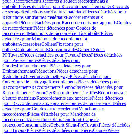
pour Raccordements
Raccords à souder
Raccordements à
emboîter
Pièces détachées pour Raccordements à emboîter
Raccords
de serrage
Réductions sur d'autres matériaux
Pièces détachées pour
Réductions sur d'autres matériaux
Raccordements aux
appareils
Pièces détachées pour Raccordements aux appareils
Coudes
de raccordement
Pièces détachées pour Coudes de
raccordement
Manchons de raccordement à emboîter
Pièces
détachées pour Manchons de raccordement à
emboîter
Accessoires
Colliers
Fixations pour
colliers
Obturateurs
Joints
Consommables
Geberit Silent-
PP
Tuyaux
Pièces détachées pour Tuyaux
Pièces
Pièces détachées
pour Pièces
Coudes
Pièces détachées pour
Coudes
Embranchements
Pièces détachées pour
Embranchements
Réductions
Pièces détachées pour
Réductions
Ouvertures de nettoyage
Pièces détachées pour
Ouvertures de nettoyage
Raccordements
Pièces détachées pour
Raccordements
Raccordements à emboîter
Pièces détachées pour
Raccordements à emboîter
Raccordements à griffes
Réductions sur
d'autres matériaux
Raccordements aux appareils
Pièces détachées
pour Raccordements aux appareils
Coudes de raccordement
Pièces
détachées pour Coudes de raccordement
Manchons de
raccordement
Pièces détachées pour Manchons de
raccordement
Accessoires
Obturateurs
Joints
Cape de
protection
Consommables
Geberit Silent-Pro
Tuyaux
Pièces détachées
pour Tuyaux
Pièces
Pièces détachées pour Pièces
Coudes
Pièces