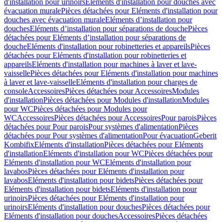
d'installation pour urinoirs
Eléments d'installation pour douches avec
évacuation murale
Pièces détachées pour Eléments d'installation pour
douches avec évacuation murale
Eléments d’installation pour
douches
Eléments d’installation pour séparations de douche
Pièces
détachées pour Eléments d’installation pour séparations de
douche
Eléments d'installation pour robinetteries et appareils
Pièces
détachées pour Eléments d'installation pour robinetteries et
appareils
Eléments d'installation pour machines à laver et lave-
vaisselle
Pièces détachées pour Eléments d'installation pour machines
à laver et lave-vaisselle
Eléments d'installation pour charges de
console
Accessoires
Pièces détachées pour Accessoires
Modules
d'installation
Pièces détachées pour Modules d'installation
Modules
pour WC
Pièces détachées pour Modules pour
WC
Accessoires
Pièces détachées pour Accessoires
Pour parois
Pièces
détachées pour Pour parois
Pour systèmes d'alimentation
Pièces
détachées pour Pour systèmes d'alimentation
Pour évacuation
Geberit
Kombifix
Eléments d'installation
Pièces détachées pour Eléments
d'installation
Eléments d'installation pour WC
Pièces détachées pour
Eléments d'installation pour WC
Eléments d'installation pour
lavabos
Pièces détachées pour Eléments d'installation pour
lavabos
Eléments d'installation pour bidets
Pièces détachées pour
Eléments d'installation pour bidets
Eléments d'installation pour
urinoirs
Pièces détachées pour Eléments d'installation pour
urinoirs
Eléments d'installation pour douches
Pièces détachées pour
Eléments d'installation pour douches
Accessoires
Pièces détachées