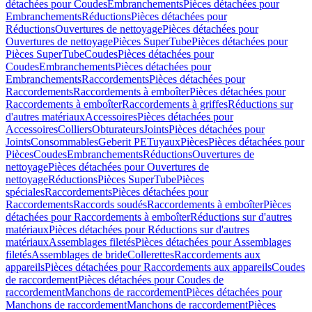
détachées pour Coudes
Embranchements
Pièces détachées pour
Embranchements
Réductions
Pièces détachées pour
Réductions
Ouvertures de nettoyage
Pièces détachées pour
Ouvertures de nettoyage
Pièces SuperTube
Pièces détachées pour
Pièces SuperTube
Coudes
Pièces détachées pour
Coudes
Embranchements
Pièces détachées pour
Embranchements
Raccordements
Pièces détachées pour
Raccordements
Raccordements à emboîter
Pièces détachées pour
Raccordements à emboîter
Raccordements à griffes
Réductions sur
d'autres matériaux
Accessoires
Pièces détachées pour
Accessoires
Colliers
Obturateurs
Joints
Pièces détachées pour
Joints
Consommables
Geberit PE
Tuyaux
Pièces
Pièces détachées pour
Pièces
Coudes
Embranchements
Réductions
Ouvertures de
nettoyage
Pièces détachées pour Ouvertures de
nettoyage
Réductions
Pièces SuperTube
Pièces
spéciales
Raccordements
Pièces détachées pour
Raccordements
Raccords soudés
Raccordements à emboîter
Pièces
détachées pour Raccordements à emboîter
Réductions sur d'autres
matériaux
Pièces détachées pour Réductions sur d'autres
matériaux
Assemblages filetés
Pièces détachées pour Assemblages
filetés
Assemblages de bride
Collerettes
Raccordements aux
appareils
Pièces détachées pour Raccordements aux appareils
Coudes
de raccordement
Pièces détachées pour Coudes de
raccordement
Manchons de raccordement
Pièces détachées pour
Manchons de raccordement
Manchons de raccordement
Pièces