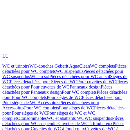
LU
WC et urinoirs
WC-douches Geberit AquaClean
WC complets
Pièces
détachées pour WC complets
WC suspendus
Pièces détachées pour
WC suspendus
WC au sol
Pièces détachées pour WC au sol
Sièges de
WC
Pièces détachées pour Sièges de WC
Pour cuvettes de WC
Pièces
détachées pour Pour cuvettes de WC
Panneaux design
Pièces
détachées pour Panneaux design
Pour WC complets
Pièces détachées
pour Pour WC complets
Pour sièges de WC
Pièces détachées pour
Pour sièges de WC
Accessoires
Pièces détachées pour
Accessoires
Pour WC complets
Pour sièges de WC
Pièces détachées
pour Pour sièges de WC
Pour sièges de WC et WC
complets
Consommables
WC et abattants WC
WC suspendus
Pièces
détachées pour WC suspendus
Cuvettes de WC à fond creux
Pièces
détachées pour Cuvettes de WC à fond creux
Cuvettes de WC à