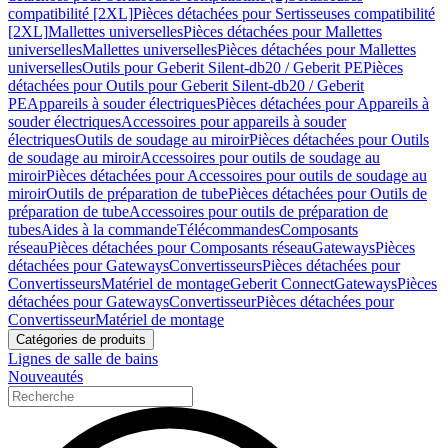
compatibilité [2XL]
Pièces détachées pour Sertisseuses compatibilité
[2XL]
Mallettes universelles
Pièces détachées pour Mallettes
universelles
Mallettes universelles
Pièces détachées pour Mallettes
universelles
Outils pour Geberit Silent-db20 / Geberit PE
Pièces
détachées pour Outils pour Geberit Silent-db20 / Geberit
PE
Appareils à souder électriques
Pièces détachées pour Appareils à
souder électriques
Accessoires pour appareils à souder
électriques
Outils de soudage au miroir
Pièces détachées pour Outils
de soudage au miroir
Accessoires pour outils de soudage au
miroir
Pièces détachées pour Accessoires pour outils de soudage au
miroir
Outils de préparation de tube
Pièces détachées pour Outils de
préparation de tube
Accessoires pour outils de préparation de
tubes
Aides à la commande
Télécommandes
Composants
réseau
Pièces détachées pour Composants réseau
Gateways
Pièces
détachées pour Gateways
Convertisseurs
Pièces détachées pour
Convertisseurs
Matériel de montage
Geberit Connect
Gateways
Pièces
détachées pour Gateways
Convertisseur
Pièces détachées pour
Convertisseur
Matériel de montage
Catégories de produits
Lignes de salle de bains
Nouveautés