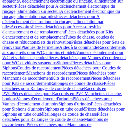
apparent
A déclenchement électronique du rinçage, alimentation sur
secteur
Pièces détachées pour A déclenchement électronique du
rinçage, alimentation sur secteur
A déclenchement électronique du
rinçage, alimentation par piles
Pièces détachées pour A
déclenchement électronique du rinçage, alimentation par
piles
Accessoires
Pièces détachées pour Accessoires
Kits
d'encastrement et de remplacement
Pièces détachées pour Kits
d'encastrement et de remplacement
Tubes de chasse, coudes de
chasse et réductions
Sets de rénovation
Pièces détachées pour Sets de
rénovation
Plaques de fermeture
Aides à la commande
Raccordements
aux appareils pour WC, urinoirs et bidets
Vannes d'écoulement pour
WC et vidoirs suspendus
Pièces détachées pour Vannes d'écoulement
pour WC et vidoirs suspendus
Siphons
Pièces détachées pour
Siphons
Coudes de raccordement
Pièces détachées pour Coudes de
raccordement
Manchons de raccordement
Pièces détachées pour
Manchons de raccordement
Kits de raccordement
Pièces détachées
pour Kits de raccordement
Rallonges de coude de chasse
Pièces
détachées pour Rallonges de coude de chasse
Raccords en
PVC
Pièces détachées pour Raccords en PVC
Manchettes et cache-
boulons
Vannes d'écoulement d'urinoirs
Pièces détachées pour
Vannes d'écoulement d'urinoirs
Siphons d'urinoirs
Pièces détachées
pour Siphons d'urinoirs
Siphons en tube coudé
Pièces détachées pour
Siphons en tube coudé
Rallonges de coude de chasse
Pièces
détachées pour Rallonges de coude de chasse
Manchons de
raccordement
Pièces détachées pour Manchons de