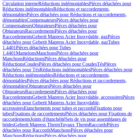
Circulation interne
Réductions indémontables
Pièces détachées pour
Réductions indémontables
Réductions et raccordements,
démontables
Pièces détachées pour Réductions et raccordements,
démontables
Compensateurs
Pièces détachées pour
Compensateurs
Obturateurs
Pièces détachées pour
Obturateurs
Raccordements
Pièces détachées pour
Raccordements
Geberit Mapress Acier Inoxydable, gaz
Pièces
détachées pour Geberit Mapress Acier Inoxydable, gaz
Tubes
1.4401
Pièces détachées pour Tubes
1.4401
Mamelons
Manchons
Pièces détachées pour
Manchons
Réductions
Pièces détachées pour
Réductions
Coudes
Pièces détachées pour Coudes
Tés
Pièces
détachées pour Tés
Réductions indémontables
Pièces détachées pour
Réductions indémontables
Réductions et raccordements,
démontables
Pièces détachées pour Réductions et raccordements,
démontables
Obturateurs
Pièces détachées pour
Obturateurs
Raccordements
Pièces détachées pour
Raccordements
Geberit Mapress Acier Inoxydable, accessoires
Pièces
détachées pour Geberit Mapress Acier Inoxydable,
accessoires
Etanchements pour tubes et raccords
Fixations pour
tubes
Fixations de raccordements
Pièces détachées pour Fixations de
raccordements
Joints d'étanchéité
Sets de vis pour assemblages de
brides
Geberit Mapress Therm
Tuyaux Therm
Raccords
Pièces
détachées pour Raccords
Manchons
Pièces détachées pour
Manchons
Réductions
Pièces détachées pour