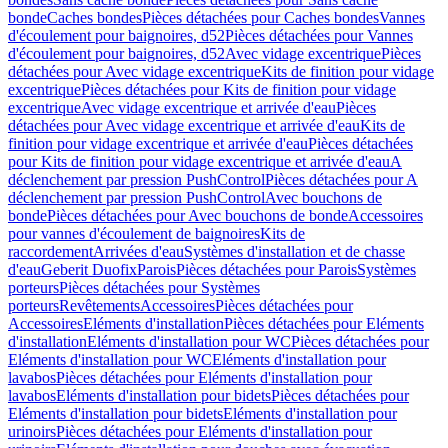
bonde
Caches bondes
Pièces détachées pour Caches bondes
Vannes
d'écoulement pour baignoires, d52
Pièces détachées pour Vannes
d'écoulement pour baignoires, d52
Avec vidage excentrique
Pièces
détachées pour Avec vidage excentrique
Kits de finition pour vidage
excentrique
Pièces détachées pour Kits de finition pour vidage
excentrique
Avec vidage excentrique et arrivée d'eau
Pièces
détachées pour Avec vidage excentrique et arrivée d'eau
Kits de
finition pour vidage excentrique et arrivée d'eau
Pièces détachées
pour Kits de finition pour vidage excentrique et arrivée d'eau
A
déclenchement par pression PushControl
Pièces détachées pour A
déclenchement par pression PushControl
Avec bouchons de
bonde
Pièces détachées pour Avec bouchons de bonde
Accessoires
pour vannes d'écoulement de baignoires
Kits de
raccordement
Arrivées d'eau
Systèmes d'installation et de chasse
d'eau
Geberit Duofix
Parois
Pièces détachées pour Parois
Systèmes
porteurs
Pièces détachées pour Systèmes
porteurs
Revêtements
Accessoires
Pièces détachées pour
Accessoires
Eléments d'installation
Pièces détachées pour Eléments
d'installation
Eléments d'installation pour WC
Pièces détachées pour
Eléments d'installation pour WC
Eléments d'installation pour
lavabos
Pièces détachées pour Eléments d'installation pour
lavabos
Eléments d'installation pour bidets
Pièces détachées pour
Eléments d'installation pour bidets
Eléments d'installation pour
urinoirs
Pièces détachées pour Eléments d'installation pour