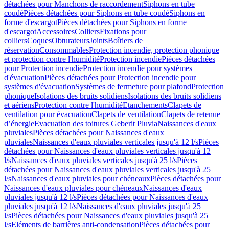
détachées pour Manchons de raccordement
Siphons en tube
coudé
Pièces détachées pour Siphons en tube coudé
Siphons en
forme d'escargot
Pièces détachées pour Siphons en forme
d'escargot
Accessoires
Colliers
Fixations pour
colliers
Coques
Obturateurs
Joints
Boîtiers de
réservation
Consommables
Protection incendie, protection phonique
et protection contre l'humidité
Protection incendie
Pièces détachées
pour Protection incendie
Protection incendie pour systèmes
d'évacuation
Pièces détachées pour Protection incendie pour
systèmes d'évacuation
Systèmes de fermeture pour plafond
Protection
phonique
Isolations des bruits solidiens
Isolations des bruits solidiens
et aériens
Protection contre l'humidité
Etanchements
Clapets de
ventilation pour évacuation
Clapets de ventilation
Clapets de retenue
d’énergie
Evacuation des toitures Geberit Pluvia
Naissances d'eaux
pluviales
Pièces détachées pour Naissances d'eaux
pluviales
Naissances d'eaux pluviales verticales jusqu'à 12 l/s
Pièces
détachées pour Naissances d'eaux pluviales verticales jusqu'à 12
l/s
Naissances d'eaux pluviales verticales jusqu'à 25 l/s
Pièces
détachées pour Naissances d'eaux pluviales verticales jusqu'à 25
l/s
Naissances d'eaux pluviales pour chéneaux
Pièces détachées pour
Naissances d'eaux pluviales pour chéneaux
Naissances d'eaux
pluviales jusqu'à 12 l/s
Pièces détachées pour Naissances d'eaux
pluviales jusqu'à 12 l/s
Naissances d'eaux pluviales jusqu'à 25
l/s
Pièces détachées pour Naissances d'eaux pluviales jusqu'à 25
l/s
Eléments de barrières anti-condensation
Pièces détachées pour