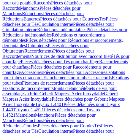
pour eau potable
Raccords
Pièces détachées pour
Raccords
Manchons
Pièces détachées pour
Manchons
Réductions
Pièces détachées pour
Réductions
Équerres
Pièces détachées pour Équerres
Tés
Pièces
détachées pour Tés
Circulation interne
Pièces détachées pour
Circulation interne
Réductions indémontables
Pièces détachées pour
Réductions indémontables
Réductions et raccordements,
démontables
Pièces détachées pour Réductions et raccordements,
démontables
Obturateurs
Pièces détachées pour
Obturateurs
Raccordements
Pièces détachées pour
Raccordements
Nourrices de distribution avec raccord fileté
Tés pour
chauffage
Pièces détachées pour Tés pour chauffage
Raccordements
pour chauffage
Pièces détachées pour Raccordements pour
chauffage
Accessoires
Pièces détachées pour Accessoires
Isolations
pour tubes et raccords
Etanchements pour tubes et raccords
Fixations
pour tubes
Fixations de raccordements
Pièces détachées pour
Fixations de raccordements
Joints d'étanchéité
Sets de vis pour
assemblages à bride
Geberit Mapress Acier Inoxydable
Geberit
Mapress Acier Inoxydable
Pièces détachées pour Geberit Mapress
Acier Inoxydable
Tuyaux 1.4401
Pièces détachées pour Tuyaux
1.4401
Tuyaux 1.4521
Pièces détachées pour Tuyaux
1.4521
Mamelons
Manchons
Pièces détachées pour
Manchons
Réductions
Pièces détachées pour
Réductions
Coudes
Pièces détachées pour Coudes
Tés
Pièces
détachées pour Tés
Circulation interne
Pièces détachées pour