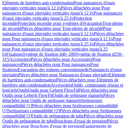
Eléments de barrières anti-condensation
Pour naissances d'eaux
pluviales verticales jusqu'à 12 l/s
Pièces détachées pour Pour
naissances d'eaux pluviales verticales jusqu'à 12 l/s
Pour naissances
d'eaux pluviales verticales jusqu'à 25 l/s
Protection
incendie
Protection incendie pour systèmes d'évacuation
Trop-pleins
de sécurité
Pièces détachées pour Trop-pleins de sécurité
Pour
naissances d'eaux pluviales verticales jusqu'à 12 l/s
Pièces détachées
pour Pour naissances d'eaux pluviales verticales jusqu'à 12 l/s
Pour
naissances d'eaux pluviales verticales jusqu'à 25 l/s
Pièces détachées
pour Pour naissances d'eaux pluviales verticales jusqu'à 25
l/s
Fixations
Système de fixation d40–200
Système de fixation d250–
315
Accessoires
Pièces détachées pour Accessoires
Pour
naissances
Pièces détachées pour Pour naissances
Pour
fixations
Evacuation des toitures conventionnelle
Naissances d'eaux
pluviales
Pièces détachées pour Naissances d'eaux pluviales
Eléments
de barrières anti-condensation
Pièces détachées pour Eléments de
barrières anti-condensation
Accessoires
Outils, composants réseau et
logiciels
Outils
Outils pour Geberit FlowFit
Pièces détachées pour
Outils pour Geberit FlowFit
Outils de sertissage manuels
Pièces
détachées pour Outils de sertissage manuels
Sertisseuses
compatibilité [1]
Pièces détachées pour Sertisseuses compatibilité
[1]
Sertisseuses compatibilité [2]
Pièces détachées pour Sertisseuses
compatibilité [2]
Outils de préparation de tube
Pièces détachées pour
Outils de préparation de tube
Bouchons d'essai de pression
Pièces
détachées pour Bouchons d'essai de pression
Equipements de