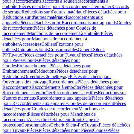
pour Raccordements
Raccords à souder
Raccordements à
emboîter
Pièces détachées pour Raccordements à emboîter
Raccords
de serrage
Réductions sur d'autres matériaux
Pièces détachées pour
Réductions sur d'autres matériaux
Raccordements aux
appareils
Pièces détachées pour Raccordements aux appareils
Coudes
de raccordement
Pièces détachées pour Coudes de
raccordement
Manchons de raccordement à emboîter
Pièces
détachées pour Manchons de raccordement à
emboîter
Accessoires
Colliers
Fixations pour
colliers
Obturateurs
Joints
Consommables
Geberit Silent-
PP
Tuyaux
Pièces détachées pour Tuyaux
Pièces
Pièces détachées
pour Pièces
Coudes
Pièces détachées pour
Coudes
Embranchements
Pièces détachées pour
Embranchements
Réductions
Pièces détachées pour
Réductions
Ouvertures de nettoyage
Pièces détachées pour
Ouvertures de nettoyage
Raccordements
Pièces détachées pour
Raccordements
Raccordements à emboîter
Pièces détachées pour
Raccordements à emboîter
Raccordements à griffes
Réductions sur
d'autres matériaux
Raccordements aux appareils
Pièces détachées
pour Raccordements aux appareils
Coudes de raccordement
Pièces
détachées pour Coudes de raccordement
Manchons de
raccordement
Pièces détachées pour Manchons de
raccordement
Accessoires
Obturateurs
Joints
Cape de
protection
Consommables
Geberit Silent-Pro
Tuyaux
Pièces détachées
pour Tuyaux
Pièces
Pièces détachées pour Pièces
Coudes
Pièces