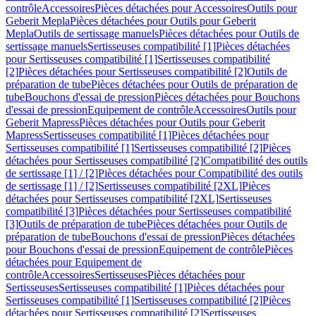
contrôle
Accessoires
Pièces détachées pour Accessoires
Outils pour
Geberit Mepla
Pièces détachées pour Outils pour Geberit
Mepla
Outils de sertissage manuels
Pièces détachées pour Outils de
sertissage manuels
Sertisseuses compatibilité [1]
Pièces détachées
pour Sertisseuses compatibilité [1]
Sertisseuses compatibilité
[2]
Pièces détachées pour Sertisseuses compatibilité [2]
Outils de
préparation de tube
Pièces détachées pour Outils de préparation de
tube
Bouchons d'essai de pression
Pièces détachées pour Bouchons
d'essai de pression
Equipement de contrôle
Accessoires
Outils pour
Geberit Mapress
Pièces détachées pour Outils pour Geberit
Mapress
Sertisseuses compatibilité [1]
Pièces détachées pour
Sertisseuses compatibilité [1]
Sertisseuses compatibilité [2]
Pièces
détachées pour Sertisseuses compatibilité [2]
Compatibilité des outils
de sertissage [1] / [2]
Pièces détachées pour Compatibilité des outils
de sertissage [1] / [2]
Sertisseuses compatibilité [2XL]
Pièces
détachées pour Sertisseuses compatibilité [2XL]
Sertisseuses
compatibilité [3]
Pièces détachées pour Sertisseuses compatibilité
[3]
Outils de préparation de tube
Pièces détachées pour Outils de
préparation de tube
Bouchons d'essai de pression
Pièces détachées
pour Bouchons d'essai de pression
Equipement de contrôle
Pièces
détachées pour Equipement de
contrôle
Accessoires
Sertisseuses
Pièces détachées pour
Sertisseuses
Sertisseuses compatibilité [1]
Pièces détachées pour
Sertisseuses compatibilité [1]
Sertisseuses compatibilité [2]
Pièces
détachées pour Sertisseuses compatibilité [2]
Sertisseuses