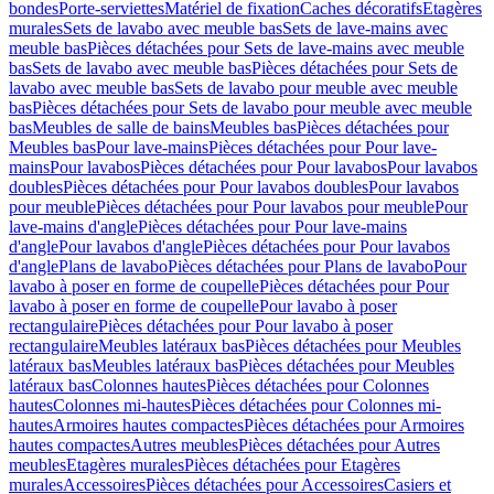
bondes
Porte-serviettes
Matériel de fixation
Caches décoratifs
Etagères
murales
Sets de lavabo avec meuble bas
Sets de lave-mains avec
meuble bas
Pièces détachées pour Sets de lave-mains avec meuble
bas
Sets de lavabo avec meuble bas
Pièces détachées pour Sets de
lavabo avec meuble bas
Sets de lavabo pour meuble avec meuble
bas
Pièces détachées pour Sets de lavabo pour meuble avec meuble
bas
Meubles de salle de bains
Meubles bas
Pièces détachées pour
Meubles bas
Pour lave-mains
Pièces détachées pour Pour lave-
mains
Pour lavabos
Pièces détachées pour Pour lavabos
Pour lavabos
doubles
Pièces détachées pour Pour lavabos doubles
Pour lavabos
pour meuble
Pièces détachées pour Pour lavabos pour meuble
Pour
lave-mains d'angle
Pièces détachées pour Pour lave-mains
d'angle
Pour lavabos d'angle
Pièces détachées pour Pour lavabos
d'angle
Plans de lavabo
Pièces détachées pour Plans de lavabo
Pour
lavabo à poser en forme de coupelle
Pièces détachées pour Pour
lavabo à poser en forme de coupelle
Pour lavabo à poser
rectangulaire
Pièces détachées pour Pour lavabo à poser
rectangulaire
Meubles latéraux bas
Pièces détachées pour Meubles
latéraux bas
Meubles latéraux bas
Pièces détachées pour Meubles
latéraux bas
Colonnes hautes
Pièces détachées pour Colonnes
hautes
Colonnes mi-hautes
Pièces détachées pour Colonnes mi-
hautes
Armoires hautes compactes
Pièces détachées pour Armoires
hautes compactes
Autres meubles
Pièces détachées pour Autres
meubles
Etagères murales
Pièces détachées pour Etagères
murales
Accessoires
Pièces détachées pour Accessoires
Casiers et