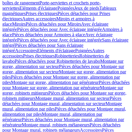
boîtes de rangement
Porte-serviettes et crochets porte-
serviettes
Eléments d'éclairage
Poignées
Jeux de pieds
Tableaux
magnétiques
Prises électriques
Pièces détachées pour Prises
électriques
Autres accessoires
Miroirs et armoires à
glace
Miroirs
Pièces détachées pour Miroirs
Avec éclairage
intégrée
Pièces détachées pour Avec éclairage intégrée
Armoires à
glace
Pièces détachées pour Armoires à glace
Avec éclairage
intégrée
Pièces détachées pour Avec éclairage intégrée
Sans éclairage
intégré
Pièces détachées pour Sans éclairage
intégré
Accessoires
Eléments d'éclairage
Poignées
Autres
accessoires
Prises électriques
Robinetteries
Robinetteries de
lavabo
Pièces détachées pour Robinetteries de lavabo
Montage sur
gorge, alimentation sur secteur
Pièces détachées pour Montage sur
gorge, alimentation sur secteur
Montage sur gorge, alimentation par
piles
Pièces détachées pour Montage sur gorge, alimentation par
piles
Montage sur gorge, alimentation par générateur
Pièces détachées
pour Montage sur gorge, alimentation par générateur
Montage sur
gorge, robinets mitigeurs
Pièces détachées pour Montage sur gorge,
robinets mitigeurs
Montage mural, alimentation sur secteur
Pièces
détachées pour Montage mural, alimentation sur secteur
Montage
mural, alimentation par piles
Pièces détachées pour Montage mural,
alimentation par piles
Montage mural, alimentation par
générateur
Pièces détachées pour Montage mural, alimentation par
générateur
Montage mural, robinets mélangeurs
Pièces détachées
pour Montage mural, robinets mélangeurs
Accessoires
Pièces