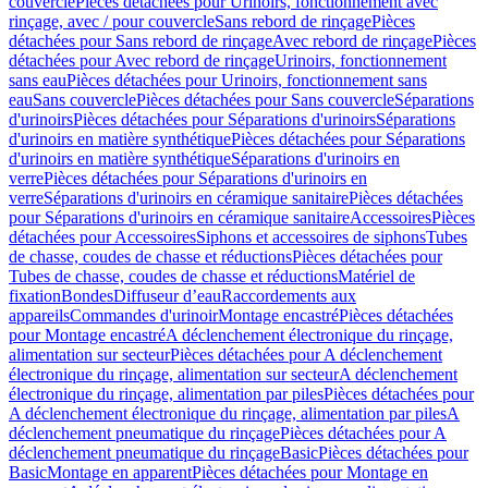
couvercle
Pièces détachées pour Urinoirs, fonctionnement avec
rinçage, avec / pour couvercle
Sans rebord de rinçage
Pièces
détachées pour Sans rebord de rinçage
Avec rebord de rinçage
Pièces
détachées pour Avec rebord de rinçage
Urinoirs, fonctionnement
sans eau
Pièces détachées pour Urinoirs, fonctionnement sans
eau
Sans couvercle
Pièces détachées pour Sans couvercle
Séparations
d'urinoirs
Pièces détachées pour Séparations d'urinoirs
Séparations
d'urinoirs en matière synthétique
Pièces détachées pour Séparations
d'urinoirs en matière synthétique
Séparations d'urinoirs en
verre
Pièces détachées pour Séparations d'urinoirs en
verre
Séparations d'urinoirs en céramique sanitaire
Pièces détachées
pour Séparations d'urinoirs en céramique sanitaire
Accessoires
Pièces
détachées pour Accessoires
Siphons et accessoires de siphons
Tubes
de chasse, coudes de chasse et réductions
Pièces détachées pour
Tubes de chasse, coudes de chasse et réductions
Matériel de
fixation
Bondes
Diffuseur d’eau
Raccordements aux
appareils
Commandes d'urinoir
Montage encastré
Pièces détachées
pour Montage encastré
A déclenchement électronique du rinçage,
alimentation sur secteur
Pièces détachées pour A déclenchement
électronique du rinçage, alimentation sur secteur
A déclenchement
électronique du rinçage, alimentation par piles
Pièces détachées pour
A déclenchement électronique du rinçage, alimentation par piles
A
déclenchement pneumatique du rinçage
Pièces détachées pour A
déclenchement pneumatique du rinçage
Basic
Pièces détachées pour
Basic
Montage en apparent
Pièces détachées pour Montage en