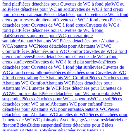
fond plat
Pièces détachées pour Cuvettes de WC à fond plat
WC au
sol
Pièces détachées pour WC au sol
Cuvettes de WC à fond creux
pour réservoir attenant
Pièces détachées pour Cuvettes de WC à fond
creux pour réservoir attenant
Cuvettes de WC à fond creux
Pièces
détachées pour Cuvettes de WC à fond creux
Cuvettes de WC à
fond plat
Pièces détachées pour Cuvettes de WC à fond
plat
Réservoirs apparents pour WC, en céramique
sanitaire
Attenant
Abattants WC
Pièces détachées pour Abattants
WC
Abattants WC
Pièces détachées pour Abattants WC
WC
Comfort
Pièces détachées pour WC Comfort
Cuvettes de WC à fond
creux surélevées
Pièces détachées pour Cuvettes de WC à fond
creux surélevées
Cuvettes de WC à fond plat surélevées
Pièces
détachées pour Cuvettes de WC à fond plat surélevées
Cuvettes de
WC à fond creux rallongées
Pièces détachées pour Cuvettes de WC
à fond creux rallongées
Abattants WC Comfort
Pièces détachées pour
Abattants WC Comfort
Abattants WC
Pièces détachées pour
Abattants WC
Lunettes de WC
Pièces détachées pour Lunettes de
WC
WC pour enfants
Pièces détachées pour WC pour enfants
WC
suspendus
Pièces détachées pour WC suspendus
WC au sol
Pièces
détachées pour WC au sol
Abattants WC pour enfants
Pièces
détachées pour Abattants WC pour enfants
Abattants WC
Pièces
détachées pour Abattants WC
Lunettes de WC
Pièces détachées pour
Lunettes de WC
WC plain-pied
Avec rinçage
Accessoires
Matériel de
fixation
Bidets
Bidets suspendus
Pièces détachées pour Bidets
suspendus
Bidets au sol
Pièces détachées pour Bidets au