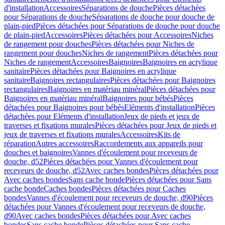
d'installation
Accessoires
Séparations de douche
Pièces détachées
pour Séparations de douche
Séparations de douche pour douche de
plain-pied
Pièces détachées pour Séparations de douche pour douche
de plain-pied
Accessoires
Pièces détachées pour Accessoires
Niches
de rangement pour douches
Pièces détachées pour Niches de
rangement pour douches
Niches de rangement
Pièces détachées pour
Niches de rangement
Accessoires
Baignoires
Baignoires en acrylique
sanitaire
Pièces détachées pour Baignoires en acrylique
sanitaire
Baignoires rectangulaires
Pièces détachées pour Baignoires
rectangulaires
Baignoires en matériau minéral
Pièces détachées pour
Baignoires en matériau minéral
Baignoires pour bébés
Pièces
détachées pour Baignoires pour bébés
Eléments d'installation
Pièces
détachées pour Eléments d'installation
Jeux de pieds et jeux de
traverses et fixations murales
Pièces détachées pour Jeux de pieds et
jeux de traverses et fixations murales
Accessoires
Kits de
réparation
Autres accessoires
Raccordements aux appareils pour
douches et baignoires
Vannes d'écoulement pour receveurs de
douche, d52
Pièces détachées pour Vannes d'écoulement pour
receveurs de douche, d52
Avec caches bondes
Pièces détachées pour
Avec caches bondes
Sans cache bonde
Pièces détachées pour Sans
cache bonde
Caches bondes
Pièces détachées pour Caches
bondes
Vannes d'écoulement pour receveurs de douche, d90
Pièces
détachées pour Vannes d'écoulement pour receveurs de douche,
d90
Avec caches bondes
Pièces détachées pour Avec caches
bondes
Sans cache bonde
Pièces détachées pour Sans cache