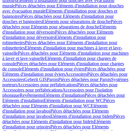
urinoirs
Eléments d'installation pour douches avec évacuation
murale
Pièces détachées pour Eléments d'installation pour douches
avec évacuation murale
Eléments d'installation pour douches et
baignoires
Pièces détachées pour Eléments d'installation pour
douches et baignoires
Eléments pour séparations de douche
Pièces
détachées pour Eléments pour séparations de douche
Eléments
d'installation pour déversoirs
Pièces détachées pour Eléments
d'installation pour déversoirs
Eléments d'installation pour
robinetteries
Pièces détachées pour Eléments d'installation pour
robinetteries
Eléments d'installation pour machines à laver et lave-
vaisselle
Pièces détachées pour Eléments d'installation pour machines
à laver et lave-vaisselle
Eléments d'installation pour charges de
console
Pièces détachées pour Eléments d'installation pour charges
de console
Eléments d'installation pour éviers
Pièces détachées pour
Eléments d'installation pour éviers
Accessoires
Pièces détachées pour
Accessoires
Geberit GIS
Parois
Pièces détachées pour Parois
Systèmes
porteurs
Accessoires pour préfabrications
Pièces détachées pour
Accessoires pour préfabrications
Accessoires pour l'isolation
phonique
Revêtements
Eléments d'installation
Pièces détachées pour
Eléments d'installation
Eléments d'installation pour WC
Pièces
détachées pour Eléments d'installation pour WC
Eléments
d'installation pour lavabos
Pièces détachées pour Eléments
d'installation pour lavabos
Eléments d'installation pour bidets
Pièces
détachées pour Eléments d'installation pour bidets
Eléments
d'installation pour urinoirs
Pièces détachées pour Eléments