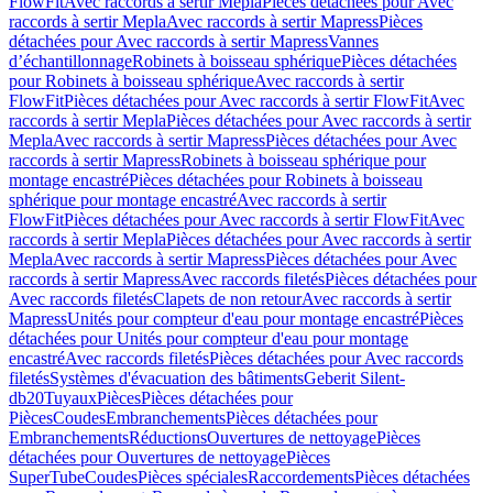
FlowFit
Avec raccords à sertir Mepla
Pièces détachées pour Avec
raccords à sertir Mepla
Avec raccords à sertir Mapress
Pièces
détachées pour Avec raccords à sertir Mapress
Vannes
d’échantillonnage
Robinets à boisseau sphérique
Pièces détachées
pour Robinets à boisseau sphérique
Avec raccords à sertir
FlowFit
Pièces détachées pour Avec raccords à sertir FlowFit
Avec
raccords à sertir Mepla
Pièces détachées pour Avec raccords à sertir
Mepla
Avec raccords à sertir Mapress
Pièces détachées pour Avec
raccords à sertir Mapress
Robinets à boisseau sphérique pour
montage encastré
Pièces détachées pour Robinets à boisseau
sphérique pour montage encastré
Avec raccords à sertir
FlowFit
Pièces détachées pour Avec raccords à sertir FlowFit
Avec
raccords à sertir Mepla
Pièces détachées pour Avec raccords à sertir
Mepla
Avec raccords à sertir Mapress
Pièces détachées pour Avec
raccords à sertir Mapress
Avec raccords filetés
Pièces détachées pour
Avec raccords filetés
Clapets de non retour
Avec raccords à sertir
Mapress
Unités pour compteur d'eau pour montage encastré
Pièces
détachées pour Unités pour compteur d'eau pour montage
encastré
Avec raccords filetés
Pièces détachées pour Avec raccords
filetés
Systèmes d'évacuation des bâtiments
Geberit Silent-
db20
Tuyaux
Pièces
Pièces détachées pour
Pièces
Coudes
Embranchements
Pièces détachées pour
Embranchements
Réductions
Ouvertures de nettoyage
Pièces
détachées pour Ouvertures de nettoyage
Pièces
SuperTube
Coudes
Pièces spéciales
Raccordements
Pièces détachées