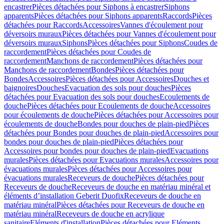
encastrer
Pièces détachées pour Siphons à encastrer
Siphons
apparents
Pièces détachées pour Siphons apparents
Raccords
Pièces
détachées pour Raccords
Accessoires
Vannes d'écoulement pour
déversoirs muraux
Pièces détachées pour Vannes d'écoulement pour
déversoirs muraux
Siphons
Pièces détachées pour Siphons
Coudes de
raccordement
Pièces détachées pour Coudes de
raccordement
Manchons de raccordement
Pièces détachées pour
Manchons de raccordement
Bondes
Pièces détachées pour
Bondes
Accessoires
Pièces détachées pour Accessoires
Douches et
baignoires
Douches
Evacuation des sols pour douches
Pièces
détachées pour Evacuation des sols pour douches
Ecoulements de
douche
Pièces détachées pour Ecoulements de douche
Accessoires
pour écoulements de douche
Pièces détachées pour Accessoires pour
écoulements de douche
Bondes pour douches de plain-pied
Pièces
détachées pour Bondes pour douches de plain-pied
Accessoires pour
bondes pour douches de plain-pied
Pièces détachées pour
Accessoires pour bondes pour douches de plain-pied
Evacuations
murales
Pièces détachées pour Evacuations murales
Accessoires pour
évacuations murales
Pièces détachées pour Accessoires pour
évacuations murales
Receveurs de douche
Pièces détachées pour
Receveurs de douche
Receveurs de douche en matériau minéral et
éléments d’installation Geberit Duofix
Receveurs de douche en
matériau minéral
Pièces détachées pour Receveurs de douche en
matériau minéral
Receveurs de douche en acrylique
sanitaire
Eléments d'installation
Pièces détachées pour Eléments