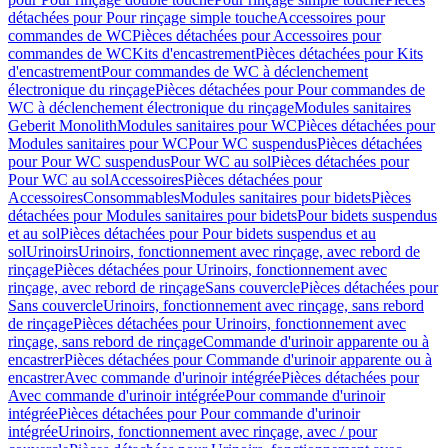
détachées pour Pour rinçage simple touche
Accessoires pour
commandes de WC
Pièces détachées pour Accessoires pour
commandes de WC
Kits d'encastrement
Pièces détachées pour Kits
d'encastrement
Pour commandes de WC à déclenchement
électronique du rinçage
Pièces détachées pour Pour commandes de
WC à déclenchement électronique du rinçage
Modules sanitaires
Geberit Monolith
Modules sanitaires pour WC
Pièces détachées pour
Modules sanitaires pour WC
Pour WC suspendus
Pièces détachées
pour Pour WC suspendus
Pour WC au sol
Pièces détachées pour
Pour WC au sol
Accessoires
Pièces détachées pour
Accessoires
Consommables
Modules sanitaires pour bidets
Pièces
détachées pour Modules sanitaires pour bidets
Pour bidets suspendus
et au sol
Pièces détachées pour Pour bidets suspendus et au
sol
Urinoirs
Urinoirs, fonctionnement avec rinçage, avec rebord de
rinçage
Pièces détachées pour Urinoirs, fonctionnement avec
rinçage, avec rebord de rinçage
Sans couvercle
Pièces détachées pour
Sans couvercle
Urinoirs, fonctionnement avec rinçage, sans rebord
de rinçage
Pièces détachées pour Urinoirs, fonctionnement avec
rinçage, sans rebord de rinçage
Commande d'urinoir apparente ou à
encastrer
Pièces détachées pour Commande d'urinoir apparente ou à
encastrer
Avec commande d'urinoir intégrée
Pièces détachées pour
Avec commande d'urinoir intégrée
Pour commande d'urinoir
intégrée
Pièces détachées pour Pour commande d'urinoir
intégrée
Urinoirs, fonctionnement avec rinçage, avec / pour