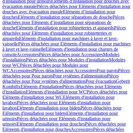
d'installation pour urinoirs
Eléments d'installation pour douches avec
évacuation murale
Pièces détachées pour Eléments d'installation pour
douches avec évacuation murale
Eléments d’installation pour
douches
Eléments d’installation pour séparations de douche
Pièces
détachées pour Eléments d’installation pour séparations de
douche
Eléments d'installation pour robinetteries et appareils
Pièces
détachées pour Eléments d'installation pour robinetteries et
appareils
Eléments d'installation pour machines à laver et lave-
vaisselle
Pièces détachées pour Eléments d'installation pour machines
à laver et lave-vaisselle
Eléments d'installation pour charges de
console
Accessoires
Pièces détachées pour Accessoires
Modules
d'installation
Pièces détachées pour Modules d'installation
Modules
pour WC
Pièces détachées pour Modules pour
WC
Accessoires
Pièces détachées pour Accessoires
Pour parois
Pièces
détachées pour Pour parois
Pour systèmes d'alimentation
Pièces
détachées pour Pour systèmes d'alimentation
Pour évacuation
Geberit
Kombifix
Eléments d'installation
Pièces détachées pour Eléments
d'installation
Eléments d'installation pour WC
Pièces détachées pour
Eléments d'installation pour WC
Eléments d'installation pour
lavabos
Pièces détachées pour Eléments d'installation pour
lavabos
Eléments d'installation pour bidets
Pièces détachées pour
Eléments d'installation pour bidets
Eléments d'installation pour
urinoirs
Pièces détachées pour Eléments d'installation pour
urinoirs
Eléments d'installation pour douches
Pièces détachées pour
Eléments d'installation pour douches
Accessoires
Pièces détachées