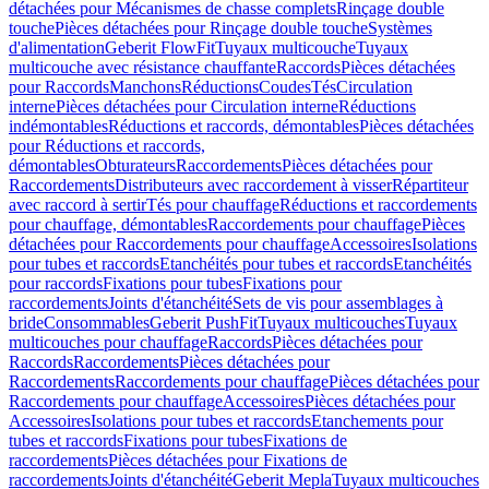
détachées pour Mécanismes de chasse complets
Rinçage double
touche
Pièces détachées pour Rinçage double touche
Systèmes
d'alimentation
Geberit FlowFit
Tuyaux multicouche
Tuyaux
multicouche avec résistance chauffante
Raccords
Pièces détachées
pour Raccords
Manchons
Réductions
Coudes
Tés
Circulation
interne
Pièces détachées pour Circulation interne
Réductions
indémontables
Réductions et raccords, démontables
Pièces détachées
pour Réductions et raccords,
démontables
Obturateurs
Raccordements
Pièces détachées pour
Raccordements
Distributeurs avec raccordement à visser
Répartiteur
avec raccord à sertir
Tés pour chauffage
Réductions et raccordements
pour chauffage, démontables
Raccordements pour chauffage
Pièces
détachées pour Raccordements pour chauffage
Accessoires
Isolations
pour tubes et raccords
Etanchéités pour tubes et raccords
Etanchéités
pour raccords
Fixations pour tubes
Fixations pour
raccordements
Joints d'étanchéité
Sets de vis pour assemblages à
bride
Consommables
Geberit PushFit
Tuyaux multicouches
Tuyaux
multicouches pour chauffage
Raccords
Pièces détachées pour
Raccords
Raccordements
Pièces détachées pour
Raccordements
Raccordements pour chauffage
Pièces détachées pour
Raccordements pour chauffage
Accessoires
Pièces détachées pour
Accessoires
Isolations pour tubes et raccords
Etanchements pour
tubes et raccords
Fixations pour tubes
Fixations de
raccordements
Pièces détachées pour Fixations de
raccordements
Joints d'étanchéité
Geberit Mepla
Tuyaux multicouches