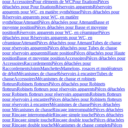
pour Accessoires
Pour eléments de WC
Pour fixations
Pièces
détachées pour Pour fixations
Réservoirs apparents
Réservoirs
apparents pour WC, en matière synthétique
Pièces détachées pour
Réservoirs apparents pour WC, en matière
synthétique
Attenant
Pièces détachées pour Attenant
Basse et
moyenne position
Pièces détachées pour Basse et moyenne
position
Réservoirs apparents pour WC, en céramique
Pièces
détachées pour Réservoirs apparents pour WC, en
céramique
Attenant
Pièces détachées pour Attenant
Tubes de chasse
pour réservoirs apparents
Pièces détachées pour Tubes de chasse
pour réservoirs apparents
Haute position
Pièces détachées pour Haute
position
Basse et moyenne position
Accessoires
Pièces détachées pour
Accessoires
Raccordements
Pièces détachées pour
Raccordements
Joints
Manchettes
Mamelons, rosaces et modérateurs
de débit
Mécanismes de chasse
Réservoirs à encastrer
Tubes de
chasse
Accessoires
Mécanismes de chasse et robinets
flotteurs
Robinets flotteurs
Pièces détachées pour Robinets
flotteurs
Robinets flotteurs pour réservoirs apparents
Pièces détachées
pour Robinets flotteurs pour réservoirs apparents
Robinets flotteurs
pour réservoirs à encastrer
Pièces détachées pour Robinets flotteurs
pour réservoirs à encastrer
Mécanismes de chasse
Pièces détachées
pour Mécanismes de chasse
Rinçage interrompable
Pièces détachées
pour Rinçage interrompable
Rinçage simple touche
Pièces détachées
pour Rinçage simple touche
Rinçage double touche
Pièces détachées
pour Rinçage double touche
Mécanismes de chasse complets
Pièces