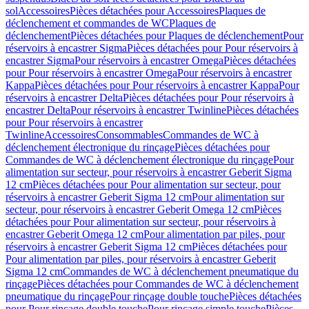
sol
Accessoires
Pièces détachées pour Accessoires
Plaques de
déclenchement et commandes de WC
Plaques de
déclenchement
Pièces détachées pour Plaques de déclenchement
Pour
réservoirs à encastrer Sigma
Pièces détachées pour Pour réservoirs à
encastrer Sigma
Pour réservoirs à encastrer Omega
Pièces détachées
pour Pour réservoirs à encastrer Omega
Pour réservoirs à encastrer
Kappa
Pièces détachées pour Pour réservoirs à encastrer Kappa
Pour
réservoirs à encastrer Delta
Pièces détachées pour Pour réservoirs à
encastrer Delta
Pour réservoirs à encastrer Twinline
Pièces détachées
pour Pour réservoirs à encastrer
Twinline
Accessoires
Consommables
Commandes de WC à
déclenchement électronique du rinçage
Pièces détachées pour
Commandes de WC à déclenchement électronique du rinçage
Pour
alimentation sur secteur, pour réservoirs à encastrer Geberit Sigma
12 cm
Pièces détachées pour Pour alimentation sur secteur, pour
réservoirs à encastrer Geberit Sigma 12 cm
Pour alimentation sur
secteur, pour réservoirs à encastrer Geberit Omega 12 cm
Pièces
détachées pour Pour alimentation sur secteur, pour réservoirs à
encastrer Geberit Omega 12 cm
Pour alimentation par piles, pour
réservoirs à encastrer Geberit Sigma 12 cm
Pièces détachées pour
Pour alimentation par piles, pour réservoirs à encastrer Geberit
Sigma 12 cm
Commandes de WC à déclenchement pneumatique du
rinçage
Pièces détachées pour Commandes de WC à déclenchement
pneumatique du rinçage
Pour rinçage double touche
Pièces détachées
pour Pour rinçage double touche
Pour rinçage simple touche
Pièces