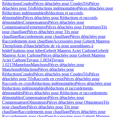
Réductions
Coudes
Pièces détachées pour Coudes
Tés
Pièces
détachées pour Tés
Réductions indémontables
Pièces détachées pour
Réductions indémontables
Réductions et raccords,
démontables
Pièces détachées pour Réductions et raccords,
démontables
Compensateurs
Pièces détachées pour
Compensateurs
Fermetures
Pièces détachées pour Fermetures
Tés
pour chauffage
Pièces détachées pour Tés pour
chauffage
Raccordements pour chauffage
Pièces détachées pour
Raccordements pour chauffage
Accessoires pour Geberit Mapress
Therm
Joints d'étanchéité
Sets de vis pour assemblages à
bride
Fixations pour tubes
Geberit Mapress Acier Carbone
Geberit
Mapress Acier Carbone
Pièces détachées pour Geberit Mapress
Acier Carbone
Tuyaux 1.0034
Tuyaux
1.0215
Mamelons
Manchons
Pièces détachées pour
Manchons
Réductions
Pièces détachées pour
Réductions
Coudes
Pièces détachées pour Coudes
Tés
Pièces
détachées pour Tés
Raccords en croix
Pièces détachées pour
Raccords en croix
Réductions indémontables
Pièces détachées pour
Réductions indémontables
Réductions et raccordements,
démontables
Pièces détachées pour Réductions et raccordements,
démontables
Compensateurs
Pièces détachées pour
Compensateurs
Obturateurs
Pièces détachées pour Obturateurs
Tés
pour chauffage
Pièces détachées pour Tés pour
chauffage
Raccordements pour chauffage
Pièces détachées pour
Raccordements pour chauffage
Accessoires pour Geberit Mapress