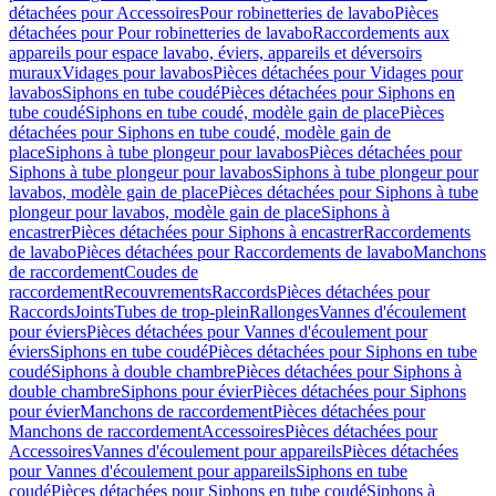
détachées pour Accessoires
Pour robinetteries de lavabo
Pièces
détachées pour Pour robinetteries de lavabo
Raccordements aux
appareils pour espace lavabo, éviers, appareils et déversoirs
muraux
Vidages pour lavabos
Pièces détachées pour Vidages pour
lavabos
Siphons en tube coudé
Pièces détachées pour Siphons en
tube coudé
Siphons en tube coudé, modèle gain de place
Pièces
détachées pour Siphons en tube coudé, modèle gain de
place
Siphons à tube plongeur pour lavabos
Pièces détachées pour
Siphons à tube plongeur pour lavabos
Siphons à tube plongeur pour
lavabos, modèle gain de place
Pièces détachées pour Siphons à tube
plongeur pour lavabos, modèle gain de place
Siphons à
encastrer
Pièces détachées pour Siphons à encastrer
Raccordements
de lavabo
Pièces détachées pour Raccordements de lavabo
Manchons
de raccordement
Coudes de
raccordement
Recouvrements
Raccords
Pièces détachées pour
Raccords
Joints
Tubes de trop-plein
Rallonges
Vannes d'écoulement
pour éviers
Pièces détachées pour Vannes d'écoulement pour
éviers
Siphons en tube coudé
Pièces détachées pour Siphons en tube
coudé
Siphons à double chambre
Pièces détachées pour Siphons à
double chambre
Siphons pour évier
Pièces détachées pour Siphons
pour évier
Manchons de raccordement
Pièces détachées pour
Manchons de raccordement
Accessoires
Pièces détachées pour
Accessoires
Vannes d'écoulement pour appareils
Pièces détachées
pour Vannes d'écoulement pour appareils
Siphons en tube
coudé
Pièces détachées pour Siphons en tube coudé
Siphons à