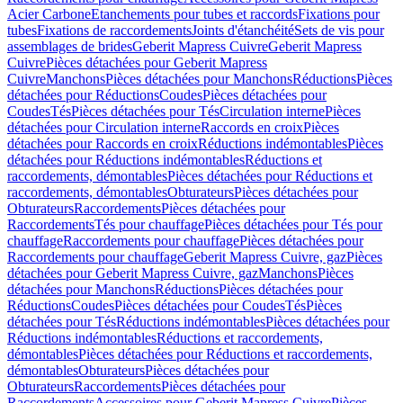
Acier Carbone
Etanchements pour tubes et raccords
Fixations pour
tubes
Fixations de raccordements
Joints d'étanchéité
Sets de vis pour
assemblages de brides
Geberit Mapress Cuivre
Geberit Mapress
Cuivre
Pièces détachées pour Geberit Mapress
Cuivre
Manchons
Pièces détachées pour Manchons
Réductions
Pièces
détachées pour Réductions
Coudes
Pièces détachées pour
Coudes
Tés
Pièces détachées pour Tés
Circulation interne
Pièces
détachées pour Circulation interne
Raccords en croix
Pièces
détachées pour Raccords en croix
Réductions indémontables
Pièces
détachées pour Réductions indémontables
Réductions et
raccordements, démontables
Pièces détachées pour Réductions et
raccordements, démontables
Obturateurs
Pièces détachées pour
Obturateurs
Raccordements
Pièces détachées pour
Raccordements
Tés pour chauffage
Pièces détachées pour Tés pour
chauffage
Raccordements pour chauffage
Pièces détachées pour
Raccordements pour chauffage
Geberit Mapress Cuivre, gaz
Pièces
détachées pour Geberit Mapress Cuivre, gaz
Manchons
Pièces
détachées pour Manchons
Réductions
Pièces détachées pour
Réductions
Coudes
Pièces détachées pour Coudes
Tés
Pièces
détachées pour Tés
Réductions indémontables
Pièces détachées pour
Réductions indémontables
Réductions et raccordements,
démontables
Pièces détachées pour Réductions et raccordements,
démontables
Obturateurs
Pièces détachées pour
Obturateurs
Raccordements
Pièces détachées pour
Raccordements
Accessoires pour Geberit Mapress Cuivre
Pièces