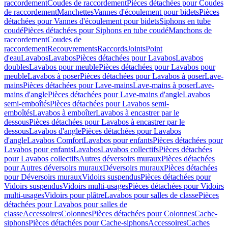
raccordement
Coudes de raccordement
Pièces détachées pour Coudes
de raccordement
Manchettes
Vannes d'écoulement pour bidets
Pièces
détachées pour Vannes d'écoulement pour bidets
Siphons en tube
coudé
Pièces détachées pour Siphons en tube coudé
Manchons de
raccordement
Coudes de
raccordement
Recouvrements
Raccords
Joints
Point
d'eau
Lavabos
Lavabos
Pièces détachées pour Lavabos
Lavabos
doubles
Lavabos pour meuble
Pièces détachées pour Lavabos pour
meuble
Lavabos à poser
Pièces détachées pour Lavabos à poser
Lave-
mains
Pièces détachées pour Lave-mains
Lave-mains à poser
Lave-
mains d'angle
Pièces détachées pour Lave-mains d'angle
Lavabos
semi-emboîtés
Pièces détachées pour Lavabos semi-
emboîtés
Lavabos à emboîter
Lavabos à encastrer par le
dessous
Pièces détachées pour Lavabos à encastrer par le
dessous
Lavabos d'angle
Pièces détachées pour Lavabos
d'angle
Lavabos Comfort
Lavabos pour enfants
Pièces détachées pour
Lavabos pour enfants
Lavabos
Lavabos collectifs
Pièces détachées
pour Lavabos collectifs
Autres déversoirs muraux
Pièces détachées
pour Autres déversoirs muraux
Déversoirs muraux
Pièces détachées
pour Déversoirs muraux
Vidoirs suspendus
Pièces détachées pour
Vidoirs suspendus
Vidoirs multi-usages
Pièces détachées pour Vidoirs
multi-usages
Vidoirs pour plâtre
Lavabos pour salles de classe
Pièces
détachées pour Lavabos pour salles de
classe
Accessoires
Colonnes
Pièces détachées pour Colonnes
Cache-
siphons
Pièces détachées pour Cache-siphons
Accessoires
Caches