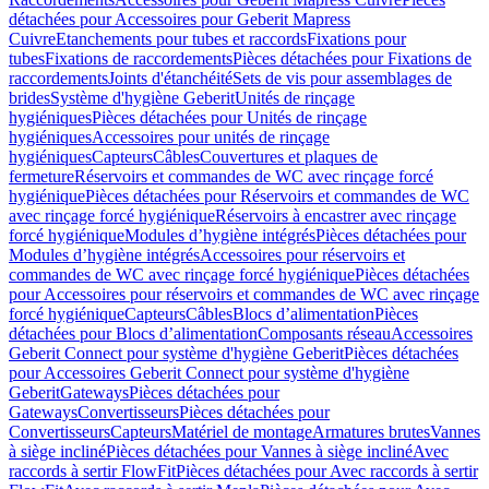
détachées pour Accessoires pour Geberit Mapress
Cuivre
Etanchements pour tubes et raccords
Fixations pour
tubes
Fixations de raccordements
Pièces détachées pour Fixations de
raccordements
Joints d'étanchéité
Sets de vis pour assemblages de
brides
Système d'hygiène Geberit
Unités de rinçage
hygiéniques
Pièces détachées pour Unités de rinçage
hygiéniques
Accessoires pour unités de rinçage
hygiéniques
Capteurs
Câbles
Couvertures et plaques de
fermeture
Réservoirs et commandes de WC avec rinçage forcé
hygiénique
Pièces détachées pour Réservoirs et commandes de WC
avec rinçage forcé hygiénique
Réservoirs à encastrer avec rinçage
forcé hygiénique
Modules d’hygiène intégrés
Pièces détachées pour
Modules d’hygiène intégrés
Accessoires pour réservoirs et
commandes de WC avec rinçage forcé hygiénique
Pièces détachées
pour Accessoires pour réservoirs et commandes de WC avec rinçage
forcé hygiénique
Capteurs
Câbles
Blocs d’alimentation
Pièces
détachées pour Blocs d’alimentation
Composants réseau
Accessoires
Geberit Connect pour système d'hygiène Geberit
Pièces détachées
pour Accessoires Geberit Connect pour système d'hygiène
Geberit
Gateways
Pièces détachées pour
Gateways
Convertisseurs
Pièces détachées pour
Convertisseurs
Capteurs
Matériel de montage
Armatures brutes
Vannes
à siège incliné
Pièces détachées pour Vannes à siège incliné
Avec
raccords à sertir FlowFit
Pièces détachées pour Avec raccords à sertir