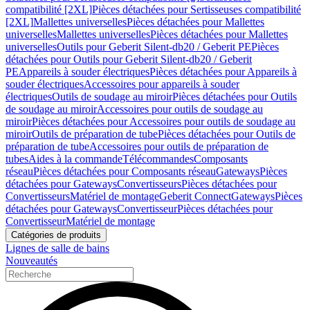
compatibilité [2XL]
Pièces détachées pour Sertisseuses compatibilité
[2XL]
Mallettes universelles
Pièces détachées pour Mallettes
universelles
Mallettes universelles
Pièces détachées pour Mallettes
universelles
Outils pour Geberit Silent-db20 / Geberit PE
Pièces
détachées pour Outils pour Geberit Silent-db20 / Geberit
PE
Appareils à souder électriques
Pièces détachées pour Appareils à
souder électriques
Accessoires pour appareils à souder
électriques
Outils de soudage au miroir
Pièces détachées pour Outils
de soudage au miroir
Accessoires pour outils de soudage au
miroir
Pièces détachées pour Accessoires pour outils de soudage au
miroir
Outils de préparation de tube
Pièces détachées pour Outils de
préparation de tube
Accessoires pour outils de préparation de
tubes
Aides à la commande
Télécommandes
Composants
réseau
Pièces détachées pour Composants réseau
Gateways
Pièces
détachées pour Gateways
Convertisseurs
Pièces détachées pour
Convertisseurs
Matériel de montage
Geberit Connect
Gateways
Pièces
détachées pour Gateways
Convertisseur
Pièces détachées pour
Convertisseur
Matériel de montage
Catégories de produits
Lignes de salle de bains
Nouveautés