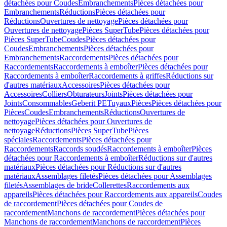
détachées pour Coudes
Embranchements
Pièces détachées pour
Embranchements
Réductions
Pièces détachées pour
Réductions
Ouvertures de nettoyage
Pièces détachées pour
Ouvertures de nettoyage
Pièces SuperTube
Pièces détachées pour
Pièces SuperTube
Coudes
Pièces détachées pour
Coudes
Embranchements
Pièces détachées pour
Embranchements
Raccordements
Pièces détachées pour
Raccordements
Raccordements à emboîter
Pièces détachées pour
Raccordements à emboîter
Raccordements à griffes
Réductions sur
d'autres matériaux
Accessoires
Pièces détachées pour
Accessoires
Colliers
Obturateurs
Joints
Pièces détachées pour
Joints
Consommables
Geberit PE
Tuyaux
Pièces
Pièces détachées pour
Pièces
Coudes
Embranchements
Réductions
Ouvertures de
nettoyage
Pièces détachées pour Ouvertures de
nettoyage
Réductions
Pièces SuperTube
Pièces
spéciales
Raccordements
Pièces détachées pour
Raccordements
Raccords soudés
Raccordements à emboîter
Pièces
détachées pour Raccordements à emboîter
Réductions sur d'autres
matériaux
Pièces détachées pour Réductions sur d'autres
matériaux
Assemblages filetés
Pièces détachées pour Assemblages
filetés
Assemblages de bride
Collerettes
Raccordements aux
appareils
Pièces détachées pour Raccordements aux appareils
Coudes
de raccordement
Pièces détachées pour Coudes de
raccordement
Manchons de raccordement
Pièces détachées pour
Manchons de raccordement
Manchons de raccordement
Pièces