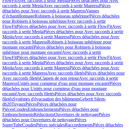
FlowFit
Avec raccords à sertir Mepla
Pièces détachées pour Avec
raccords à sertir Mepla
Avec raccords à sertir Mapress
Pièces
détachées pour Avec raccords à sertir Mapress
Vannes
d’échantillonnage
Robinets à boisseau sphérique
Pièces détachées
pour Robinets à boisseau sphérique
Avec raccords à sertir
FlowFit
Pièces détachées pour Avec raccords à sertir FlowFit
Avec
raccords à sertir Mepla
Pièces détachées pour Avec raccords à sertir
Mepla
Avec raccords à sertir Mapress
Pièces détachées pour Avec
raccords à sertir Mapress
Robinets à boisseau sphérique pour
montage encastré
Pièces détachées pour Robinets à boisseau
sphérique pour montage encastré
Avec raccords à sertir
FlowFit
Pièces détachées pour Avec raccords à sertir FlowFit
Avec
raccords à sertir Mepla
Pièces détachées pour Avec raccords à sertir
Mepla
Avec raccords à sertir Mapress
Pièces détachées pour Avec
raccords à sertir Mapress
Avec raccords filetés
Pièces détachées pour
Avec raccords filetés
Clapets de non retour
Avec raccords à sertir
Mapress
Unités pour compteur d'eau pour montage encastré
Pièces
détachées pour Unités pour compteur d'eau pour montage
encastré
Avec raccords filetés
Pièces détachées pour Avec raccords
filetés
Systèmes d'évacuation des bâtiments
Geberit Silent-
db20
Tuyaux
Pièces
Pièces détachées pour
Pièces
Coudes
Embranchements
Pièces détachées pour
Embranchements
Réductions
Ouvertures de nettoyage
Pièces
détachées pour Ouvertures de nettoyage
Pièces
SuperTube
Coudes
Pièces spéciales
Raccordements
Pièces détachées