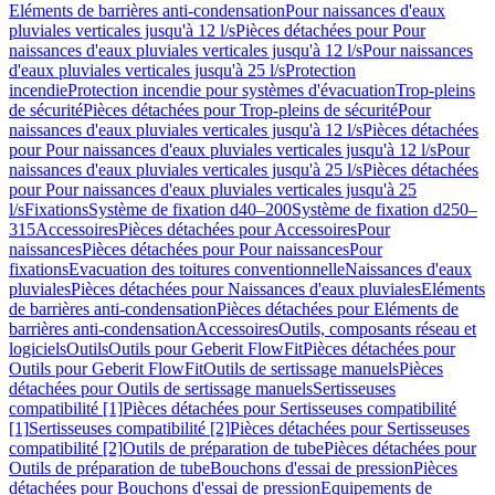
Eléments de barrières anti-condensation
Pour naissances d'eaux
pluviales verticales jusqu'à 12 l/s
Pièces détachées pour Pour
naissances d'eaux pluviales verticales jusqu'à 12 l/s
Pour naissances
d'eaux pluviales verticales jusqu'à 25 l/s
Protection
incendie
Protection incendie pour systèmes d'évacuation
Trop-pleins
de sécurité
Pièces détachées pour Trop-pleins de sécurité
Pour
naissances d'eaux pluviales verticales jusqu'à 12 l/s
Pièces détachées
pour Pour naissances d'eaux pluviales verticales jusqu'à 12 l/s
Pour
naissances d'eaux pluviales verticales jusqu'à 25 l/s
Pièces détachées
pour Pour naissances d'eaux pluviales verticales jusqu'à 25
l/s
Fixations
Système de fixation d40–200
Système de fixation d250–
315
Accessoires
Pièces détachées pour Accessoires
Pour
naissances
Pièces détachées pour Pour naissances
Pour
fixations
Evacuation des toitures conventionnelle
Naissances d'eaux
pluviales
Pièces détachées pour Naissances d'eaux pluviales
Eléments
de barrières anti-condensation
Pièces détachées pour Eléments de
barrières anti-condensation
Accessoires
Outils, composants réseau et
logiciels
Outils
Outils pour Geberit FlowFit
Pièces détachées pour
Outils pour Geberit FlowFit
Outils de sertissage manuels
Pièces
détachées pour Outils de sertissage manuels
Sertisseuses
compatibilité [1]
Pièces détachées pour Sertisseuses compatibilité
[1]
Sertisseuses compatibilité [2]
Pièces détachées pour Sertisseuses
compatibilité [2]
Outils de préparation de tube
Pièces détachées pour
Outils de préparation de tube
Bouchons d'essai de pression
Pièces
détachées pour Bouchons d'essai de pression
Equipements de