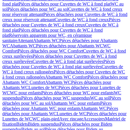
fond plat
Pièces détachées pour Cuvettes de WC à fond plat
WC au
sol
Pièces détachées pour WC au sol
Cuvettes de WC à fond creux
pour réservoir attenant
Pièces détachées pour Cuvettes de WC à fond
creux pour réservoir attenant
Cuvettes de WC à fond creux
Pièces
détachées pour Cuvettes de WC à fond creux
Cuvettes de WC à
fond plat
Pièces détachées pour Cuvettes de WC à fond
plat
Réservoirs apparents pour WC, en céramique
sanitaire
Attenant
Abattants WC
Pièces détachées pour Abattants
WC
Abattants WC
Pièces détachées pour Abattants WC
WC
Comfort
Pièces détachées pour WC Comfort
Cuvettes de WC à fond
creux surélevées
Pièces détachées pour Cuvettes de WC à fond
creux surélevées
Cuvettes de WC à fond plat surélevées
Pièces
détachées pour Cuvettes de WC à fond plat surélevées
Cuvettes de
WC à fond creux rallongées
Pièces détachées pour Cuvettes de WC
à fond creux rallongées
Abattants WC Comfort
Pièces détachées pour
Abattants WC Comfort
Abattants WC
Pièces détachées pour
Abattants WC
Lunettes de WC
Pièces détachées pour Lunettes de
WC
WC pour enfants
Pièces détachées pour WC pour enfants
WC
suspendus
Pièces détachées pour WC suspendus
WC au sol
Pièces
détachées pour WC au sol
Abattants WC pour enfants
Pièces
détachées pour Abattants WC pour enfants
Abattants WC
Pièces
détachées pour Abattants WC
Lunettes de WC
Pièces détachées pour
Lunettes de WC
WC plain-pied
Avec rinçage
Accessoires
Matériel de
fixation
Bidets
Bidets suspendus
Pièces détachées pour Bidets
suspendus
Bidets au sol
Pièces détachées pour Bidets au