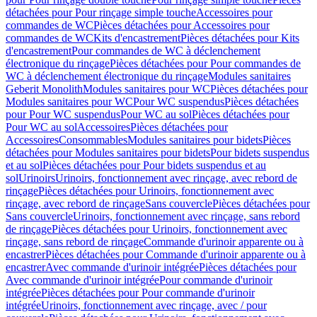
détachées pour Pour rinçage simple touche
Accessoires pour
commandes de WC
Pièces détachées pour Accessoires pour
commandes de WC
Kits d'encastrement
Pièces détachées pour Kits
d'encastrement
Pour commandes de WC à déclenchement
électronique du rinçage
Pièces détachées pour Pour commandes de
WC à déclenchement électronique du rinçage
Modules sanitaires
Geberit Monolith
Modules sanitaires pour WC
Pièces détachées pour
Modules sanitaires pour WC
Pour WC suspendus
Pièces détachées
pour Pour WC suspendus
Pour WC au sol
Pièces détachées pour
Pour WC au sol
Accessoires
Pièces détachées pour
Accessoires
Consommables
Modules sanitaires pour bidets
Pièces
détachées pour Modules sanitaires pour bidets
Pour bidets suspendus
et au sol
Pièces détachées pour Pour bidets suspendus et au
sol
Urinoirs
Urinoirs, fonctionnement avec rinçage, avec rebord de
rinçage
Pièces détachées pour Urinoirs, fonctionnement avec
rinçage, avec rebord de rinçage
Sans couvercle
Pièces détachées pour
Sans couvercle
Urinoirs, fonctionnement avec rinçage, sans rebord
de rinçage
Pièces détachées pour Urinoirs, fonctionnement avec
rinçage, sans rebord de rinçage
Commande d'urinoir apparente ou à
encastrer
Pièces détachées pour Commande d'urinoir apparente ou à
encastrer
Avec commande d'urinoir intégrée
Pièces détachées pour
Avec commande d'urinoir intégrée
Pour commande d'urinoir
intégrée
Pièces détachées pour Pour commande d'urinoir
intégrée
Urinoirs, fonctionnement avec rinçage, avec / pour