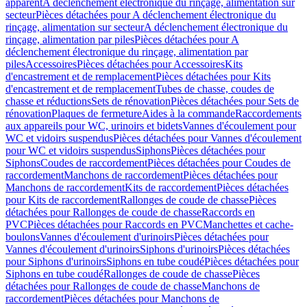
apparent
A déclenchement électronique du rinçage, alimentation sur
secteur
Pièces détachées pour A déclenchement électronique du
rinçage, alimentation sur secteur
A déclenchement électronique du
rinçage, alimentation par piles
Pièces détachées pour A
déclenchement électronique du rinçage, alimentation par
piles
Accessoires
Pièces détachées pour Accessoires
Kits
d'encastrement et de remplacement
Pièces détachées pour Kits
d'encastrement et de remplacement
Tubes de chasse, coudes de
chasse et réductions
Sets de rénovation
Pièces détachées pour Sets de
rénovation
Plaques de fermeture
Aides à la commande
Raccordements
aux appareils pour WC, urinoirs et bidets
Vannes d'écoulement pour
WC et vidoirs suspendus
Pièces détachées pour Vannes d'écoulement
pour WC et vidoirs suspendus
Siphons
Pièces détachées pour
Siphons
Coudes de raccordement
Pièces détachées pour Coudes de
raccordement
Manchons de raccordement
Pièces détachées pour
Manchons de raccordement
Kits de raccordement
Pièces détachées
pour Kits de raccordement
Rallonges de coude de chasse
Pièces
détachées pour Rallonges de coude de chasse
Raccords en
PVC
Pièces détachées pour Raccords en PVC
Manchettes et cache-
boulons
Vannes d'écoulement d'urinoirs
Pièces détachées pour
Vannes d'écoulement d'urinoirs
Siphons d'urinoirs
Pièces détachées
pour Siphons d'urinoirs
Siphons en tube coudé
Pièces détachées pour
Siphons en tube coudé
Rallonges de coude de chasse
Pièces
détachées pour Rallonges de coude de chasse
Manchons de
raccordement
Pièces détachées pour Manchons de