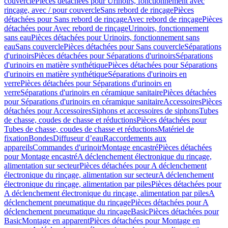
couvercle
Pièces détachées pour Urinoirs, fonctionnement avec
rinçage, avec / pour couvercle
Sans rebord de rinçage
Pièces
détachées pour Sans rebord de rinçage
Avec rebord de rinçage
Pièces
détachées pour Avec rebord de rinçage
Urinoirs, fonctionnement
sans eau
Pièces détachées pour Urinoirs, fonctionnement sans
eau
Sans couvercle
Pièces détachées pour Sans couvercle
Séparations
d'urinoirs
Pièces détachées pour Séparations d'urinoirs
Séparations
d'urinoirs en matière synthétique
Pièces détachées pour Séparations
d'urinoirs en matière synthétique
Séparations d'urinoirs en
verre
Pièces détachées pour Séparations d'urinoirs en
verre
Séparations d'urinoirs en céramique sanitaire
Pièces détachées
pour Séparations d'urinoirs en céramique sanitaire
Accessoires
Pièces
détachées pour Accessoires
Siphons et accessoires de siphons
Tubes
de chasse, coudes de chasse et réductions
Pièces détachées pour
Tubes de chasse, coudes de chasse et réductions
Matériel de
fixation
Bondes
Diffuseur d’eau
Raccordements aux
appareils
Commandes d'urinoir
Montage encastré
Pièces détachées
pour Montage encastré
A déclenchement électronique du rinçage,
alimentation sur secteur
Pièces détachées pour A déclenchement
électronique du rinçage, alimentation sur secteur
A déclenchement
électronique du rinçage, alimentation par piles
Pièces détachées pour
A déclenchement électronique du rinçage, alimentation par piles
A
déclenchement pneumatique du rinçage
Pièces détachées pour A
déclenchement pneumatique du rinçage
Basic
Pièces détachées pour
Basic
Montage en apparent
Pièces détachées pour Montage en