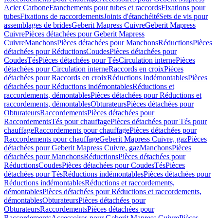
Acier Carbone
Etanchements pour tubes et raccords
Fixations pour
tubes
Fixations de raccordements
Joints d'étanchéité
Sets de vis pour
assemblages de brides
Geberit Mapress Cuivre
Geberit Mapress
Cuivre
Pièces détachées pour Geberit Mapress
Cuivre
Manchons
Pièces détachées pour Manchons
Réductions
Pièces
détachées pour Réductions
Coudes
Pièces détachées pour
Coudes
Tés
Pièces détachées pour Tés
Circulation interne
Pièces
détachées pour Circulation interne
Raccords en croix
Pièces
détachées pour Raccords en croix
Réductions indémontables
Pièces
détachées pour Réductions indémontables
Réductions et
raccordements, démontables
Pièces détachées pour Réductions et
raccordements, démontables
Obturateurs
Pièces détachées pour
Obturateurs
Raccordements
Pièces détachées pour
Raccordements
Tés pour chauffage
Pièces détachées pour Tés pour
chauffage
Raccordements pour chauffage
Pièces détachées pour
Raccordements pour chauffage
Geberit Mapress Cuivre, gaz
Pièces
détachées pour Geberit Mapress Cuivre, gaz
Manchons
Pièces
détachées pour Manchons
Réductions
Pièces détachées pour
Réductions
Coudes
Pièces détachées pour Coudes
Tés
Pièces
détachées pour Tés
Réductions indémontables
Pièces détachées pour
Réductions indémontables
Réductions et raccordements,
démontables
Pièces détachées pour Réductions et raccordements,
démontables
Obturateurs
Pièces détachées pour
Obturateurs
Raccordements
Pièces détachées pour
Raccordements
Accessoires pour Geberit Mapress Cuivre
Pièces