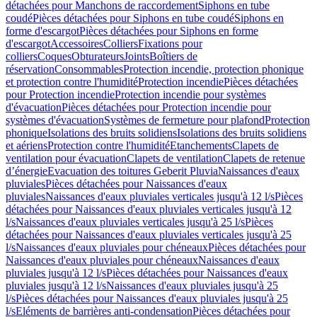
détachées pour Manchons de raccordement
Siphons en tube
coudé
Pièces détachées pour Siphons en tube coudé
Siphons en
forme d'escargot
Pièces détachées pour Siphons en forme
d'escargot
Accessoires
Colliers
Fixations pour
colliers
Coques
Obturateurs
Joints
Boîtiers de
réservation
Consommables
Protection incendie, protection phonique
et protection contre l'humidité
Protection incendie
Pièces détachées
pour Protection incendie
Protection incendie pour systèmes
d'évacuation
Pièces détachées pour Protection incendie pour
systèmes d'évacuation
Systèmes de fermeture pour plafond
Protection
phonique
Isolations des bruits solidiens
Isolations des bruits solidiens
et aériens
Protection contre l'humidité
Etanchements
Clapets de
ventilation pour évacuation
Clapets de ventilation
Clapets de retenue
d’énergie
Evacuation des toitures Geberit Pluvia
Naissances d'eaux
pluviales
Pièces détachées pour Naissances d'eaux
pluviales
Naissances d'eaux pluviales verticales jusqu'à 12 l/s
Pièces
détachées pour Naissances d'eaux pluviales verticales jusqu'à 12
l/s
Naissances d'eaux pluviales verticales jusqu'à 25 l/s
Pièces
détachées pour Naissances d'eaux pluviales verticales jusqu'à 25
l/s
Naissances d'eaux pluviales pour chéneaux
Pièces détachées pour
Naissances d'eaux pluviales pour chéneaux
Naissances d'eaux
pluviales jusqu'à 12 l/s
Pièces détachées pour Naissances d'eaux
pluviales jusqu'à 12 l/s
Naissances d'eaux pluviales jusqu'à 25
l/s
Pièces détachées pour Naissances d'eaux pluviales jusqu'à 25
l/s
Eléments de barrières anti-condensation
Pièces détachées pour