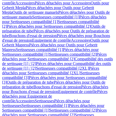
contrôle
Accessoires
Pièces détachées pour Accessoires
Outils pour
Geberit Mepla
Pièces détachées pour Outils pour Geberit
Mepla
Outils de sertissage manuels
Pièces détachées pour Outils de
sertissage manuels
Sertisseuses compatibilité [1]
Pièces détachées
pour Sertisseuses compatibilité [1]
Sertisseuses compatibilité
[2]
Pièces détachées pour Sertisseuses compatibilité [2]
Outils de
préparation de tube
Pièces détachées pour Outils de préparation de
tube
Bouchons d'essai de pression
Pièces détachées pour Bouchons
d'essai de pression
Equipement de contrôle
Accessoires
Outils pour
Geberit Mapress
Pièces détachées pour Outils pour Geberit
Mapress
Sertisseuses compatibilité [1]
Pièces détachées pour
Sertisseuses compatibilité [1]
Sertisseuses compatibilité [2]
Pièces
détachées pour Sertisseuses compatibilité [2]
Compatibilité des outils
de sertissage [1] / [2]
Pièces détachées pour Compatibilité des outils
de sertissage [1] / [2]
Sertisseuses compatibilité [2XL]
Pièces
détachées pour Sertisseuses compatibilité [2XL]
Sertisseuses
compatibilité [3]
Pièces détachées pour Sertisseuses compatibilité
[3]
Outils de préparation de tube
Pièces détachées pour Outils de
préparation de tube
Bouchons d'essai de pression
Pièces détachées
pour Bouchons d'essai de pression
Equipement de contrôle
Pièces
détachées pour Equipement de
contrôle
Accessoires
Sertisseuses
Pièces détachées pour
Sertisseuses
Sertisseuses compatibilité [1]
Pièces détachées pour
Sertisseuses compatibilité [1]
Sertisseuses compatibilité [2]
Pièces
détachées pour Sertisseuses compatibilité [2]
Sertisseuses