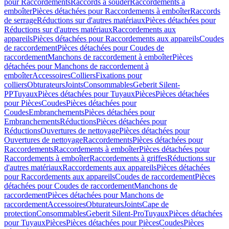
pour Raccordements
Raccords à souder
Raccordements à
emboîter
Pièces détachées pour Raccordements à emboîter
Raccords
de serrage
Réductions sur d'autres matériaux
Pièces détachées pour
Réductions sur d'autres matériaux
Raccordements aux
appareils
Pièces détachées pour Raccordements aux appareils
Coudes
de raccordement
Pièces détachées pour Coudes de
raccordement
Manchons de raccordement à emboîter
Pièces
détachées pour Manchons de raccordement à
emboîter
Accessoires
Colliers
Fixations pour
colliers
Obturateurs
Joints
Consommables
Geberit Silent-
PP
Tuyaux
Pièces détachées pour Tuyaux
Pièces
Pièces détachées
pour Pièces
Coudes
Pièces détachées pour
Coudes
Embranchements
Pièces détachées pour
Embranchements
Réductions
Pièces détachées pour
Réductions
Ouvertures de nettoyage
Pièces détachées pour
Ouvertures de nettoyage
Raccordements
Pièces détachées pour
Raccordements
Raccordements à emboîter
Pièces détachées pour
Raccordements à emboîter
Raccordements à griffes
Réductions sur
d'autres matériaux
Raccordements aux appareils
Pièces détachées
pour Raccordements aux appareils
Coudes de raccordement
Pièces
détachées pour Coudes de raccordement
Manchons de
raccordement
Pièces détachées pour Manchons de
raccordement
Accessoires
Obturateurs
Joints
Cape de
protection
Consommables
Geberit Silent-Pro
Tuyaux
Pièces détachées
pour Tuyaux
Pièces
Pièces détachées pour Pièces
Coudes
Pièces