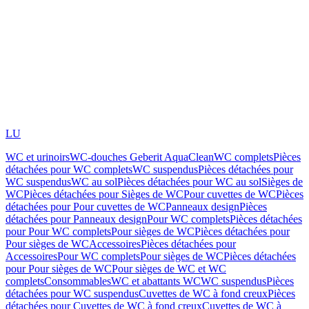
LU
WC et urinoirs
WC-douches Geberit AquaClean
WC complets
Pièces
détachées pour WC complets
WC suspendus
Pièces détachées pour
WC suspendus
WC au sol
Pièces détachées pour WC au sol
Sièges de
WC
Pièces détachées pour Sièges de WC
Pour cuvettes de WC
Pièces
détachées pour Pour cuvettes de WC
Panneaux design
Pièces
détachées pour Panneaux design
Pour WC complets
Pièces détachées
pour Pour WC complets
Pour sièges de WC
Pièces détachées pour
Pour sièges de WC
Accessoires
Pièces détachées pour
Accessoires
Pour WC complets
Pour sièges de WC
Pièces détachées
pour Pour sièges de WC
Pour sièges de WC et WC
complets
Consommables
WC et abattants WC
WC suspendus
Pièces
détachées pour WC suspendus
Cuvettes de WC à fond creux
Pièces
détachées pour Cuvettes de WC à fond creux
Cuvettes de WC à