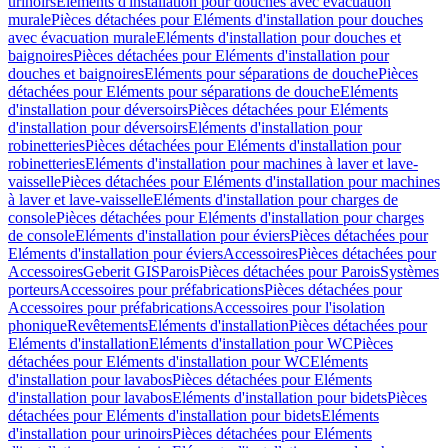
urinoirs
Eléments d'installation pour douches avec évacuation
murale
Pièces détachées pour Eléments d'installation pour douches
avec évacuation murale
Eléments d'installation pour douches et
baignoires
Pièces détachées pour Eléments d'installation pour
douches et baignoires
Eléments pour séparations de douche
Pièces
détachées pour Eléments pour séparations de douche
Eléments
d'installation pour déversoirs
Pièces détachées pour Eléments
d'installation pour déversoirs
Eléments d'installation pour
robinetteries
Pièces détachées pour Eléments d'installation pour
robinetteries
Eléments d'installation pour machines à laver et lave-
vaisselle
Pièces détachées pour Eléments d'installation pour machines
à laver et lave-vaisselle
Eléments d'installation pour charges de
console
Pièces détachées pour Eléments d'installation pour charges
de console
Eléments d'installation pour éviers
Pièces détachées pour
Eléments d'installation pour éviers
Accessoires
Pièces détachées pour
Accessoires
Geberit GIS
Parois
Pièces détachées pour Parois
Systèmes
porteurs
Accessoires pour préfabrications
Pièces détachées pour
Accessoires pour préfabrications
Accessoires pour l'isolation
phonique
Revêtements
Eléments d'installation
Pièces détachées pour
Eléments d'installation
Eléments d'installation pour WC
Pièces
détachées pour Eléments d'installation pour WC
Eléments
d'installation pour lavabos
Pièces détachées pour Eléments
d'installation pour lavabos
Eléments d'installation pour bidets
Pièces
détachées pour Eléments d'installation pour bidets
Eléments
d'installation pour urinoirs
Pièces détachées pour Eléments