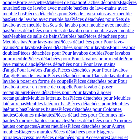
bondes
Porte-serviettes
Matériel de fixation
Caches décoratifs
Etagères
murales
Sets de lavabo avec meuble bas
Sets de lave-mains avec
meuble bas
Pièces détachées pour Sets de lave-mains avec meuble
bas
Sets de lavabo avec meuble bas
Pièces détachées pour Sets de
lavabo avec meuble bas
Sets de lavabo pour meuble avec meuble
bas
Pièces détachées pour Sets de lavabo pour meuble avec meuble
bas
Meubles de salle de bains
Meubles bas
Pièces détachées pour
Meubles bas
Pour lave-mains
Pièces détachées pour Pour lave-
mains
Pour lavabos
Pièces détachées pour Pour lavabos
Pour lavabos
doubles
Pièces détachées pour Pour lavabos doubles
Pour lavabos
pour meuble
Pièces détachées pour Pour lavabos pour meuble
Pour
lave-mains d'angle
Pièces détachées pour Pour lave-mains
d'angle
Pour lavabos d'angle
Pièces détachées pour Pour lavabos
d'angle
Plans de lavabo
Pièces détachées pour Plans de lavabo
Pour
lavabo à poser en forme de coupelle
Pièces détachées pour Pour
lavabo à poser en forme de coupelle
Pour lavabo à poser
rectangulaire
Pièces détachées pour Pour lavabo à poser
rectangulaire
Meubles latéraux bas
Pièces détachées pour Meubles
latéraux bas
Meubles latéraux bas
Pièces détachées pour Meubles
latéraux bas
Colonnes hautes
Pièces détachées pour Colonnes
hautes
Colonnes mi-hautes
Pièces détachées pour Colonnes mi-
hautes
Armoires hautes compactes
Pièces détachées pour Armoires
hautes compactes
Autres meubles
Pièces détachées pour Autres
meubles
Etagères murales
Pièces détachées pour Etagères
murales
Accessoires
Pièces détachées pour Accessoires
Casiers et