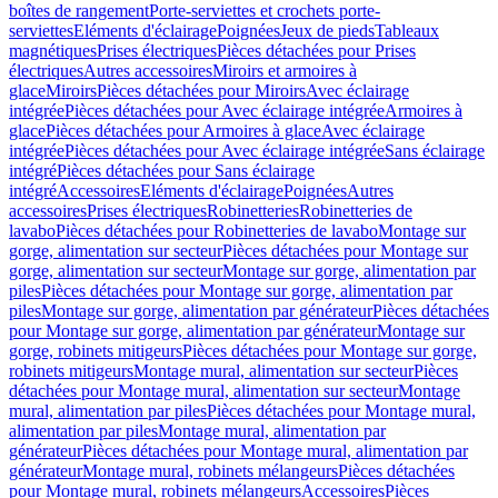
boîtes de rangement
Porte-serviettes et crochets porte-
serviettes
Eléments d'éclairage
Poignées
Jeux de pieds
Tableaux
magnétiques
Prises électriques
Pièces détachées pour Prises
électriques
Autres accessoires
Miroirs et armoires à
glace
Miroirs
Pièces détachées pour Miroirs
Avec éclairage
intégrée
Pièces détachées pour Avec éclairage intégrée
Armoires à
glace
Pièces détachées pour Armoires à glace
Avec éclairage
intégrée
Pièces détachées pour Avec éclairage intégrée
Sans éclairage
intégré
Pièces détachées pour Sans éclairage
intégré
Accessoires
Eléments d'éclairage
Poignées
Autres
accessoires
Prises électriques
Robinetteries
Robinetteries de
lavabo
Pièces détachées pour Robinetteries de lavabo
Montage sur
gorge, alimentation sur secteur
Pièces détachées pour Montage sur
gorge, alimentation sur secteur
Montage sur gorge, alimentation par
piles
Pièces détachées pour Montage sur gorge, alimentation par
piles
Montage sur gorge, alimentation par générateur
Pièces détachées
pour Montage sur gorge, alimentation par générateur
Montage sur
gorge, robinets mitigeurs
Pièces détachées pour Montage sur gorge,
robinets mitigeurs
Montage mural, alimentation sur secteur
Pièces
détachées pour Montage mural, alimentation sur secteur
Montage
mural, alimentation par piles
Pièces détachées pour Montage mural,
alimentation par piles
Montage mural, alimentation par
générateur
Pièces détachées pour Montage mural, alimentation par
générateur
Montage mural, robinets mélangeurs
Pièces détachées
pour Montage mural, robinets mélangeurs
Accessoires
Pièces