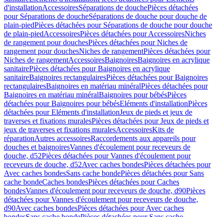
d'installation
Accessoires
Séparations de douche
Pièces détachées
pour Séparations de douche
Séparations de douche pour douche de
plain-pied
Pièces détachées pour Séparations de douche pour douche
de plain-pied
Accessoires
Pièces détachées pour Accessoires
Niches
de rangement pour douches
Pièces détachées pour Niches de
rangement pour douches
Niches de rangement
Pièces détachées pour
Niches de rangement
Accessoires
Baignoires
Baignoires en acrylique
sanitaire
Pièces détachées pour Baignoires en acrylique
sanitaire
Baignoires rectangulaires
Pièces détachées pour Baignoires
rectangulaires
Baignoires en matériau minéral
Pièces détachées pour
Baignoires en matériau minéral
Baignoires pour bébés
Pièces
détachées pour Baignoires pour bébés
Eléments d'installation
Pièces
détachées pour Eléments d'installation
Jeux de pieds et jeux de
traverses et fixations murales
Pièces détachées pour Jeux de pieds et
jeux de traverses et fixations murales
Accessoires
Kits de
réparation
Autres accessoires
Raccordements aux appareils pour
douches et baignoires
Vannes d'écoulement pour receveurs de
douche, d52
Pièces détachées pour Vannes d'écoulement pour
receveurs de douche, d52
Avec caches bondes
Pièces détachées pour
Avec caches bondes
Sans cache bonde
Pièces détachées pour Sans
cache bonde
Caches bondes
Pièces détachées pour Caches
bondes
Vannes d'écoulement pour receveurs de douche, d90
Pièces
détachées pour Vannes d'écoulement pour receveurs de douche,
d90
Avec caches bondes
Pièces détachées pour Avec caches
bondes
Sans cache bonde
Pièces détachées pour Sans cache