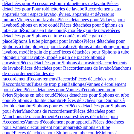
détachées pour Accessoires
Pour robinetteries de lavabo
Pièces
détachées pour Pour robinetteries de lavabo
Raccordements aux
appareils pour espace lavabo, éviers, appareils et déversoirs
muraux
Vidages pour lavabos
Pièces détachées pour Vidages pour
lavabos
Siphons en tube coudé
Pièces détachées pour Siphons en
tube coudé
Siphons en tube coudé, modèle gain de place
Pièces
détachées pour Siphons en tube coudé, modèle gain de
place
Siphons à tube plongeur pour lavabos
Pièces détachées pour
Siphons à tube plongeur pour lavabos
Siphons à tube plongeur pour
lavabos, modèle gain de place
Pièces détachées pour Siphons à tube
plongeur pour lavabos, modèle gain de place
Siphons à
encastrer
Pièces détachées pour Siphons à encastrer
Raccordements
de lavabo
Pièces détachées pour Raccordements de lavabo
Manchons
de raccordement
Coudes de
raccordement
Recouvrements
Raccords
Pièces détachées pour
Raccords
Joints
Tubes de trop-plein
Rallonges
Vannes d'écoulement
pour éviers
Pièces détachées pour Vannes d'écoulement pour
éviers
Siphons en tube coudé
Pièces détachées pour Siphons en tube
coudé
Siphons à double chambre
Pièces détachées pour Siphons à
double chambre
Siphons pour évier
Pièces détachées pour Siphons
pour évier
Manchons de raccordement
Pièces détachées pour
Manchons de raccordement
Accessoires
Pièces détachées pour
Accessoires
Vannes d'écoulement pour appareils
Pièces détachées
pour Vannes d'écoulement pour appareils
Siphons en tube
coudé
Pièces détachées pour Siphons en tube coudé
Siphons à