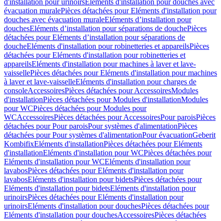
d'installation pour urinoirs
Eléments d'installation pour douches avec
évacuation murale
Pièces détachées pour Eléments d'installation pour
douches avec évacuation murale
Eléments d’installation pour
douches
Eléments d’installation pour séparations de douche
Pièces
détachées pour Eléments d’installation pour séparations de
douche
Eléments d'installation pour robinetteries et appareils
Pièces
détachées pour Eléments d'installation pour robinetteries et
appareils
Eléments d'installation pour machines à laver et lave-
vaisselle
Pièces détachées pour Eléments d'installation pour machines
à laver et lave-vaisselle
Eléments d'installation pour charges de
console
Accessoires
Pièces détachées pour Accessoires
Modules
d'installation
Pièces détachées pour Modules d'installation
Modules
pour WC
Pièces détachées pour Modules pour
WC
Accessoires
Pièces détachées pour Accessoires
Pour parois
Pièces
détachées pour Pour parois
Pour systèmes d'alimentation
Pièces
détachées pour Pour systèmes d'alimentation
Pour évacuation
Geberit
Kombifix
Eléments d'installation
Pièces détachées pour Eléments
d'installation
Eléments d'installation pour WC
Pièces détachées pour
Eléments d'installation pour WC
Eléments d'installation pour
lavabos
Pièces détachées pour Eléments d'installation pour
lavabos
Eléments d'installation pour bidets
Pièces détachées pour
Eléments d'installation pour bidets
Eléments d'installation pour
urinoirs
Pièces détachées pour Eléments d'installation pour
urinoirs
Eléments d'installation pour douches
Pièces détachées pour
Eléments d'installation pour douches
Accessoires
Pièces détachées