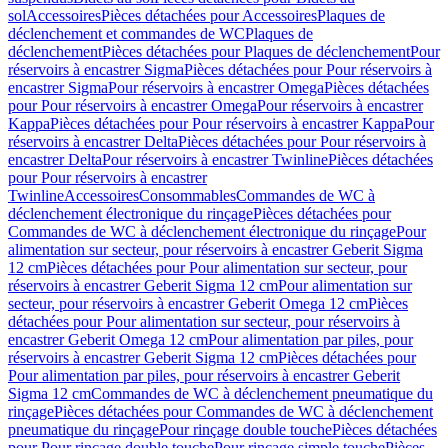
sol
Accessoires
Pièces détachées pour Accessoires
Plaques de
déclenchement et commandes de WC
Plaques de
déclenchement
Pièces détachées pour Plaques de déclenchement
Pour
réservoirs à encastrer Sigma
Pièces détachées pour Pour réservoirs à
encastrer Sigma
Pour réservoirs à encastrer Omega
Pièces détachées
pour Pour réservoirs à encastrer Omega
Pour réservoirs à encastrer
Kappa
Pièces détachées pour Pour réservoirs à encastrer Kappa
Pour
réservoirs à encastrer Delta
Pièces détachées pour Pour réservoirs à
encastrer Delta
Pour réservoirs à encastrer Twinline
Pièces détachées
pour Pour réservoirs à encastrer
Twinline
Accessoires
Consommables
Commandes de WC à
déclenchement électronique du rinçage
Pièces détachées pour
Commandes de WC à déclenchement électronique du rinçage
Pour
alimentation sur secteur, pour réservoirs à encastrer Geberit Sigma
12 cm
Pièces détachées pour Pour alimentation sur secteur, pour
réservoirs à encastrer Geberit Sigma 12 cm
Pour alimentation sur
secteur, pour réservoirs à encastrer Geberit Omega 12 cm
Pièces
détachées pour Pour alimentation sur secteur, pour réservoirs à
encastrer Geberit Omega 12 cm
Pour alimentation par piles, pour
réservoirs à encastrer Geberit Sigma 12 cm
Pièces détachées pour
Pour alimentation par piles, pour réservoirs à encastrer Geberit
Sigma 12 cm
Commandes de WC à déclenchement pneumatique du
rinçage
Pièces détachées pour Commandes de WC à déclenchement
pneumatique du rinçage
Pour rinçage double touche
Pièces détachées
pour Pour rinçage double touche
Pour rinçage simple touche
Pièces