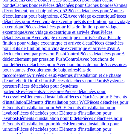
bonde
Caches bondes
Pièces détachées pour Caches bondes
Vannes
d'écoulement pour baignoires, d52
Pièces détachées pour Vannes
d'écoulement pour baignoires, d52
Avec vidage excentrique
Pièces
détachées pour Avec vidage excentrique
Kits de finition pour vidage
excentrique
Pièces détachées pour Kits de finition pour vidage
excentrique
Avec vidage excentrique et arrivée d'eau
Pièces
détachées pour Avec vidage excentrique et arrivée d'eau
Kits de
finition pour vidage excentrique et arrivée d'eau
Pièces détachées
pour Kits de finition pour vidage excentrique et arrivée d'eau
A
déclenchement par pression PushControl
Pièces détachées pour A
déclenchement par pression PushControl
Avec bouchons de
bonde
Pièces détachées pour Avec bouchons de bonde
Accessoires
pour vannes d'écoulement de baignoires
Kits de
raccordement
Arrivées d'eau
Systèmes d'installation et de chasse
d'eau
Geberit Duofix
Parois
Pièces détachées pour Parois
Systèmes
porteurs
Pièces détachées pour Systèmes
porteurs
Revêtements
Accessoires
Pièces détachées pour
Accessoires
Eléments d'installation
Pièces détachées pour Eléments
d'installation
Eléments d'installation pour WC
Pièces détachées pour
Eléments d'installation pour WC
Eléments d'installation pour
lavabos
Pièces détachées pour Eléments d'installation pour
lavabos
Eléments d'installation pour bidets
Pièces détachées pour
Eléments d'installation pour bidets
Eléments d'installation pour
urinoirs
Pièces détachées pour Eléments d'installation pour