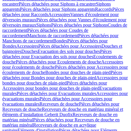
encastrer
Pièces détachées pour Siphons à encastrer
Siphons
apparents
Pièces détachées pour Siphons apparents
Raccords
Pièces
détachées pour Raccords
Accessoires
Vannes d'écoulement pour
déversoirs muraux
Pièces détachées pour Vannes d'écoulement pour
déversoirs muraux
Siphons
Pièces détachées pour Siphons
Coudes de
raccordement
Pièces détachées pour Coudes de
raccordement
Manchons de raccordement
Pièces détachées pour
Manchons de raccordement
Bondes
Pièces détachées pour
Bondes
Accessoires
Pièces détachées pour Accessoires
Douches et
baignoires
Douches
Evacuation des sols pour douches
Pièces
détachées pour Evacuation des sols pour douches
Ecoulements de
douche
Pièces détachées pour Ecoulements de douche
Accessoires
pour écoulements de douche
Pièces détachées pour Accessoires pour
écoulements de douche
Bondes pour douches de plain-pied
Pièces
détachées pour Bondes pour douches de plain-pied
Accessoires pour
bondes pour douches de plain-pied
Pièces détachées pour
Accessoires pour bondes pour douches de plain-pied
Evacuations
murales
Pièces détachées pour Evacuations murales
Accessoires pour
évacuations murales
Pièces détachées pour Accessoires pour
évacuations murales
Receveurs de douche
Pièces détachées pour
Receveurs de douche
Receveurs de douche en matériau minéral et
éléments d’installation Geberit Duofix
Receveurs de douche en
matériau minéral
Pièces détachées pour Receveurs de douche en
matériau minéral
Receveurs de douche en acrylique
sanitaire
Eléments d'installation
Pièces détachées pour Eléments