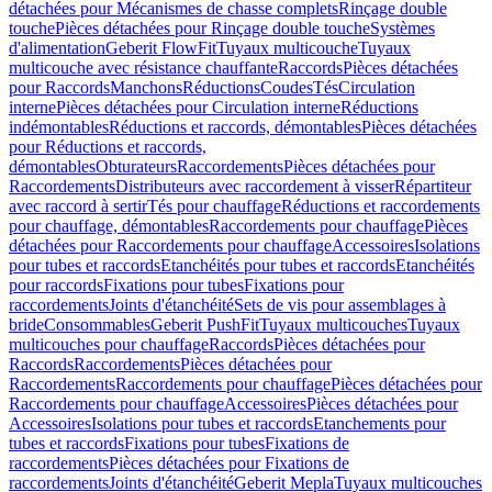
détachées pour Mécanismes de chasse complets
Rinçage double
touche
Pièces détachées pour Rinçage double touche
Systèmes
d'alimentation
Geberit FlowFit
Tuyaux multicouche
Tuyaux
multicouche avec résistance chauffante
Raccords
Pièces détachées
pour Raccords
Manchons
Réductions
Coudes
Tés
Circulation
interne
Pièces détachées pour Circulation interne
Réductions
indémontables
Réductions et raccords, démontables
Pièces détachées
pour Réductions et raccords,
démontables
Obturateurs
Raccordements
Pièces détachées pour
Raccordements
Distributeurs avec raccordement à visser
Répartiteur
avec raccord à sertir
Tés pour chauffage
Réductions et raccordements
pour chauffage, démontables
Raccordements pour chauffage
Pièces
détachées pour Raccordements pour chauffage
Accessoires
Isolations
pour tubes et raccords
Etanchéités pour tubes et raccords
Etanchéités
pour raccords
Fixations pour tubes
Fixations pour
raccordements
Joints d'étanchéité
Sets de vis pour assemblages à
bride
Consommables
Geberit PushFit
Tuyaux multicouches
Tuyaux
multicouches pour chauffage
Raccords
Pièces détachées pour
Raccords
Raccordements
Pièces détachées pour
Raccordements
Raccordements pour chauffage
Pièces détachées pour
Raccordements pour chauffage
Accessoires
Pièces détachées pour
Accessoires
Isolations pour tubes et raccords
Etanchements pour
tubes et raccords
Fixations pour tubes
Fixations de
raccordements
Pièces détachées pour Fixations de
raccordements
Joints d'étanchéité
Geberit Mepla
Tuyaux multicouches