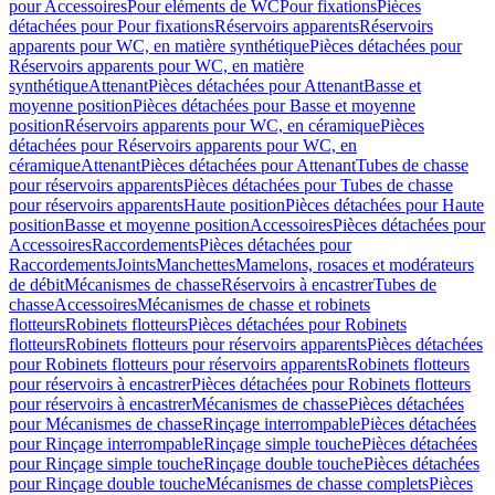
pour Accessoires
Pour eléments de WC
Pour fixations
Pièces
détachées pour Pour fixations
Réservoirs apparents
Réservoirs
apparents pour WC, en matière synthétique
Pièces détachées pour
Réservoirs apparents pour WC, en matière
synthétique
Attenant
Pièces détachées pour Attenant
Basse et
moyenne position
Pièces détachées pour Basse et moyenne
position
Réservoirs apparents pour WC, en céramique
Pièces
détachées pour Réservoirs apparents pour WC, en
céramique
Attenant
Pièces détachées pour Attenant
Tubes de chasse
pour réservoirs apparents
Pièces détachées pour Tubes de chasse
pour réservoirs apparents
Haute position
Pièces détachées pour Haute
position
Basse et moyenne position
Accessoires
Pièces détachées pour
Accessoires
Raccordements
Pièces détachées pour
Raccordements
Joints
Manchettes
Mamelons, rosaces et modérateurs
de débit
Mécanismes de chasse
Réservoirs à encastrer
Tubes de
chasse
Accessoires
Mécanismes de chasse et robinets
flotteurs
Robinets flotteurs
Pièces détachées pour Robinets
flotteurs
Robinets flotteurs pour réservoirs apparents
Pièces détachées
pour Robinets flotteurs pour réservoirs apparents
Robinets flotteurs
pour réservoirs à encastrer
Pièces détachées pour Robinets flotteurs
pour réservoirs à encastrer
Mécanismes de chasse
Pièces détachées
pour Mécanismes de chasse
Rinçage interrompable
Pièces détachées
pour Rinçage interrompable
Rinçage simple touche
Pièces détachées
pour Rinçage simple touche
Rinçage double touche
Pièces détachées
pour Rinçage double touche
Mécanismes de chasse complets
Pièces