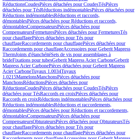
Réductions
Coudes
Pièces détachées pour Coudes
Tés
Pièces
détachées pour Tés
Réductions indémontables
Pièces détachées pour
Réductions indémontables
Réductions et raccords,
démontables
Pièces détachées pour Réductions et raccords,
démontables
Compensateurs
Pièces détachées pour
Compensateurs
Fermetures
Pièces détachées pour Fermetures
Tés
pour chauffage
Pièces détachées pour Tés pour
chauffage
Raccordements pour chauffage
Pièces détachées pour
Raccordements pour chauffage
Accessoires pour Geberit Mapress
Therm
Joints d'étanchéité
Sets de vis pour assemblages à
bride
Fixations pour tubes
Geberit Mapress Acier Carbone
Geberit
Mapress Acier Carbone
Pièces détachées pour Geberit Mapress
Acier Carbone
Tuyaux 1.0034
Tuyaux
1.0215
Mamelons
Manchons
Pièces détachées pour
Manchons
Réductions
Pièces détachées pour
Réductions
Coudes
Pièces détachées pour Coudes
Tés
Pièces
détachées pour Tés
Raccords en croix
Pièces détachées pour
Raccords en croix
Réductions indémontables
Pièces détachées pour
Réductions indémontables
Réductions et raccordements,
démontables
Pièces détachées pour Réductions et raccordements,
démontables
Compensateurs
Pièces détachées pour
Compensateurs
Obturateurs
Pièces détachées pour Obturateurs
Tés
pour chauffage
Pièces détachées pour Tés pour
chauffage
Raccordements pour chauffage
Pièces détachées pour
Raccordements pour chauffage
Accessoires pour Geberit Mapress