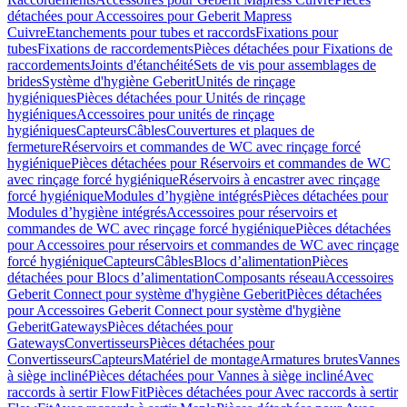
détachées pour Accessoires pour Geberit Mapress
Cuivre
Etanchements pour tubes et raccords
Fixations pour
tubes
Fixations de raccordements
Pièces détachées pour Fixations de
raccordements
Joints d'étanchéité
Sets de vis pour assemblages de
brides
Système d'hygiène Geberit
Unités de rinçage
hygiéniques
Pièces détachées pour Unités de rinçage
hygiéniques
Accessoires pour unités de rinçage
hygiéniques
Capteurs
Câbles
Couvertures et plaques de
fermeture
Réservoirs et commandes de WC avec rinçage forcé
hygiénique
Pièces détachées pour Réservoirs et commandes de WC
avec rinçage forcé hygiénique
Réservoirs à encastrer avec rinçage
forcé hygiénique
Modules d’hygiène intégrés
Pièces détachées pour
Modules d’hygiène intégrés
Accessoires pour réservoirs et
commandes de WC avec rinçage forcé hygiénique
Pièces détachées
pour Accessoires pour réservoirs et commandes de WC avec rinçage
forcé hygiénique
Capteurs
Câbles
Blocs d’alimentation
Pièces
détachées pour Blocs d’alimentation
Composants réseau
Accessoires
Geberit Connect pour système d'hygiène Geberit
Pièces détachées
pour Accessoires Geberit Connect pour système d'hygiène
Geberit
Gateways
Pièces détachées pour
Gateways
Convertisseurs
Pièces détachées pour
Convertisseurs
Capteurs
Matériel de montage
Armatures brutes
Vannes
à siège incliné
Pièces détachées pour Vannes à siège incliné
Avec
raccords à sertir FlowFit
Pièces détachées pour Avec raccords à sertir