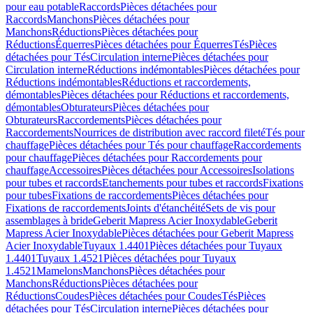
pour eau potable
Raccords
Pièces détachées pour
Raccords
Manchons
Pièces détachées pour
Manchons
Réductions
Pièces détachées pour
Réductions
Équerres
Pièces détachées pour Équerres
Tés
Pièces
détachées pour Tés
Circulation interne
Pièces détachées pour
Circulation interne
Réductions indémontables
Pièces détachées pour
Réductions indémontables
Réductions et raccordements,
démontables
Pièces détachées pour Réductions et raccordements,
démontables
Obturateurs
Pièces détachées pour
Obturateurs
Raccordements
Pièces détachées pour
Raccordements
Nourrices de distribution avec raccord fileté
Tés pour
chauffage
Pièces détachées pour Tés pour chauffage
Raccordements
pour chauffage
Pièces détachées pour Raccordements pour
chauffage
Accessoires
Pièces détachées pour Accessoires
Isolations
pour tubes et raccords
Etanchements pour tubes et raccords
Fixations
pour tubes
Fixations de raccordements
Pièces détachées pour
Fixations de raccordements
Joints d'étanchéité
Sets de vis pour
assemblages à bride
Geberit Mapress Acier Inoxydable
Geberit
Mapress Acier Inoxydable
Pièces détachées pour Geberit Mapress
Acier Inoxydable
Tuyaux 1.4401
Pièces détachées pour Tuyaux
1.4401
Tuyaux 1.4521
Pièces détachées pour Tuyaux
1.4521
Mamelons
Manchons
Pièces détachées pour
Manchons
Réductions
Pièces détachées pour
Réductions
Coudes
Pièces détachées pour Coudes
Tés
Pièces
détachées pour Tés
Circulation interne
Pièces détachées pour