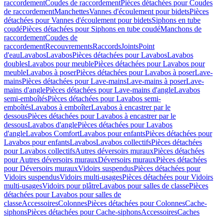
raccordement
Coudes de raccordement
Pièces détachées pour Coudes
de raccordement
Manchettes
Vannes d'écoulement pour bidets
Pièces
détachées pour Vannes d'écoulement pour bidets
Siphons en tube
coudé
Pièces détachées pour Siphons en tube coudé
Manchons de
raccordement
Coudes de
raccordement
Recouvrements
Raccords
Joints
Point
d'eau
Lavabos
Lavabos
Pièces détachées pour Lavabos
Lavabos
doubles
Lavabos pour meuble
Pièces détachées pour Lavabos pour
meuble
Lavabos à poser
Pièces détachées pour Lavabos à poser
Lave-
mains
Pièces détachées pour Lave-mains
Lave-mains à poser
Lave-
mains d'angle
Pièces détachées pour Lave-mains d'angle
Lavabos
semi-emboîtés
Pièces détachées pour Lavabos semi-
emboîtés
Lavabos à emboîter
Lavabos à encastrer par le
dessous
Pièces détachées pour Lavabos à encastrer par le
dessous
Lavabos d'angle
Pièces détachées pour Lavabos
d'angle
Lavabos Comfort
Lavabos pour enfants
Pièces détachées pour
Lavabos pour enfants
Lavabos
Lavabos collectifs
Pièces détachées
pour Lavabos collectifs
Autres déversoirs muraux
Pièces détachées
pour Autres déversoirs muraux
Déversoirs muraux
Pièces détachées
pour Déversoirs muraux
Vidoirs suspendus
Pièces détachées pour
Vidoirs suspendus
Vidoirs multi-usages
Pièces détachées pour Vidoirs
multi-usages
Vidoirs pour plâtre
Lavabos pour salles de classe
Pièces
détachées pour Lavabos pour salles de
classe
Accessoires
Colonnes
Pièces détachées pour Colonnes
Cache-
siphons
Pièces détachées pour Cache-siphons
Accessoires
Caches