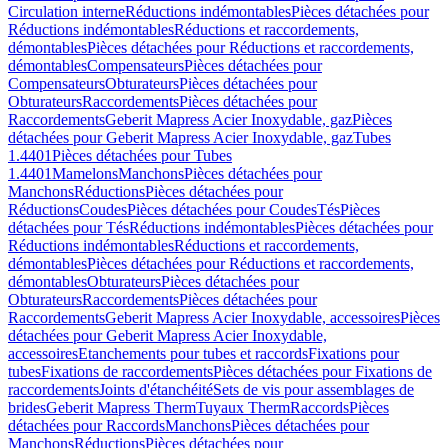
Circulation interne
Réductions indémontables
Pièces détachées pour
Réductions indémontables
Réductions et raccordements,
démontables
Pièces détachées pour Réductions et raccordements,
démontables
Compensateurs
Pièces détachées pour
Compensateurs
Obturateurs
Pièces détachées pour
Obturateurs
Raccordements
Pièces détachées pour
Raccordements
Geberit Mapress Acier Inoxydable, gaz
Pièces
détachées pour Geberit Mapress Acier Inoxydable, gaz
Tubes
1.4401
Pièces détachées pour Tubes
1.4401
Mamelons
Manchons
Pièces détachées pour
Manchons
Réductions
Pièces détachées pour
Réductions
Coudes
Pièces détachées pour Coudes
Tés
Pièces
détachées pour Tés
Réductions indémontables
Pièces détachées pour
Réductions indémontables
Réductions et raccordements,
démontables
Pièces détachées pour Réductions et raccordements,
démontables
Obturateurs
Pièces détachées pour
Obturateurs
Raccordements
Pièces détachées pour
Raccordements
Geberit Mapress Acier Inoxydable, accessoires
Pièces
détachées pour Geberit Mapress Acier Inoxydable,
accessoires
Etanchements pour tubes et raccords
Fixations pour
tubes
Fixations de raccordements
Pièces détachées pour Fixations de
raccordements
Joints d'étanchéité
Sets de vis pour assemblages de
brides
Geberit Mapress Therm
Tuyaux Therm
Raccords
Pièces
détachées pour Raccords
Manchons
Pièces détachées pour
Manchons
Réductions
Pièces détachées pour