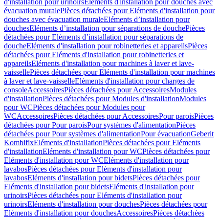
d'installation pour urinoirs
Eléments d'installation pour douches avec
évacuation murale
Pièces détachées pour Eléments d'installation pour
douches avec évacuation murale
Eléments d’installation pour
douches
Eléments d’installation pour séparations de douche
Pièces
détachées pour Eléments d’installation pour séparations de
douche
Eléments d'installation pour robinetteries et appareils
Pièces
détachées pour Eléments d'installation pour robinetteries et
appareils
Eléments d'installation pour machines à laver et lave-
vaisselle
Pièces détachées pour Eléments d'installation pour machines
à laver et lave-vaisselle
Eléments d'installation pour charges de
console
Accessoires
Pièces détachées pour Accessoires
Modules
d'installation
Pièces détachées pour Modules d'installation
Modules
pour WC
Pièces détachées pour Modules pour
WC
Accessoires
Pièces détachées pour Accessoires
Pour parois
Pièces
détachées pour Pour parois
Pour systèmes d'alimentation
Pièces
détachées pour Pour systèmes d'alimentation
Pour évacuation
Geberit
Kombifix
Eléments d'installation
Pièces détachées pour Eléments
d'installation
Eléments d'installation pour WC
Pièces détachées pour
Eléments d'installation pour WC
Eléments d'installation pour
lavabos
Pièces détachées pour Eléments d'installation pour
lavabos
Eléments d'installation pour bidets
Pièces détachées pour
Eléments d'installation pour bidets
Eléments d'installation pour
urinoirs
Pièces détachées pour Eléments d'installation pour
urinoirs
Eléments d'installation pour douches
Pièces détachées pour
Eléments d'installation pour douches
Accessoires
Pièces détachées