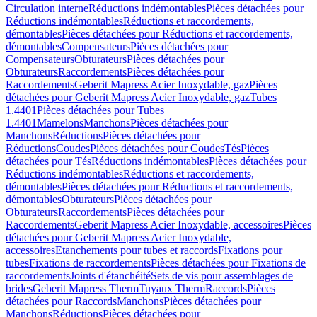
Circulation interne
Réductions indémontables
Pièces détachées pour
Réductions indémontables
Réductions et raccordements,
démontables
Pièces détachées pour Réductions et raccordements,
démontables
Compensateurs
Pièces détachées pour
Compensateurs
Obturateurs
Pièces détachées pour
Obturateurs
Raccordements
Pièces détachées pour
Raccordements
Geberit Mapress Acier Inoxydable, gaz
Pièces
détachées pour Geberit Mapress Acier Inoxydable, gaz
Tubes
1.4401
Pièces détachées pour Tubes
1.4401
Mamelons
Manchons
Pièces détachées pour
Manchons
Réductions
Pièces détachées pour
Réductions
Coudes
Pièces détachées pour Coudes
Tés
Pièces
détachées pour Tés
Réductions indémontables
Pièces détachées pour
Réductions indémontables
Réductions et raccordements,
démontables
Pièces détachées pour Réductions et raccordements,
démontables
Obturateurs
Pièces détachées pour
Obturateurs
Raccordements
Pièces détachées pour
Raccordements
Geberit Mapress Acier Inoxydable, accessoires
Pièces
détachées pour Geberit Mapress Acier Inoxydable,
accessoires
Etanchements pour tubes et raccords
Fixations pour
tubes
Fixations de raccordements
Pièces détachées pour Fixations de
raccordements
Joints d'étanchéité
Sets de vis pour assemblages de
brides
Geberit Mapress Therm
Tuyaux Therm
Raccords
Pièces
détachées pour Raccords
Manchons
Pièces détachées pour
Manchons
Réductions
Pièces détachées pour