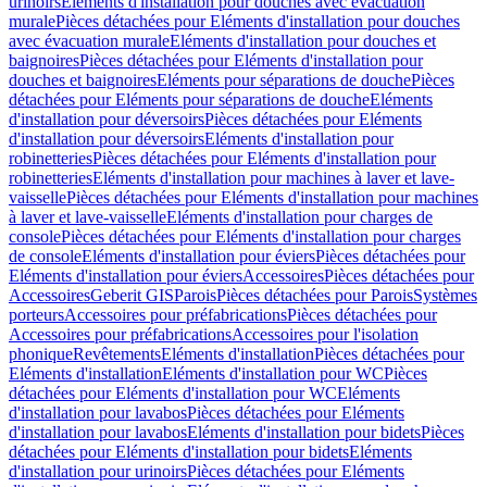
urinoirs
Eléments d'installation pour douches avec évacuation
murale
Pièces détachées pour Eléments d'installation pour douches
avec évacuation murale
Eléments d'installation pour douches et
baignoires
Pièces détachées pour Eléments d'installation pour
douches et baignoires
Eléments pour séparations de douche
Pièces
détachées pour Eléments pour séparations de douche
Eléments
d'installation pour déversoirs
Pièces détachées pour Eléments
d'installation pour déversoirs
Eléments d'installation pour
robinetteries
Pièces détachées pour Eléments d'installation pour
robinetteries
Eléments d'installation pour machines à laver et lave-
vaisselle
Pièces détachées pour Eléments d'installation pour machines
à laver et lave-vaisselle
Eléments d'installation pour charges de
console
Pièces détachées pour Eléments d'installation pour charges
de console
Eléments d'installation pour éviers
Pièces détachées pour
Eléments d'installation pour éviers
Accessoires
Pièces détachées pour
Accessoires
Geberit GIS
Parois
Pièces détachées pour Parois
Systèmes
porteurs
Accessoires pour préfabrications
Pièces détachées pour
Accessoires pour préfabrications
Accessoires pour l'isolation
phonique
Revêtements
Eléments d'installation
Pièces détachées pour
Eléments d'installation
Eléments d'installation pour WC
Pièces
détachées pour Eléments d'installation pour WC
Eléments
d'installation pour lavabos
Pièces détachées pour Eléments
d'installation pour lavabos
Eléments d'installation pour bidets
Pièces
détachées pour Eléments d'installation pour bidets
Eléments
d'installation pour urinoirs
Pièces détachées pour Eléments