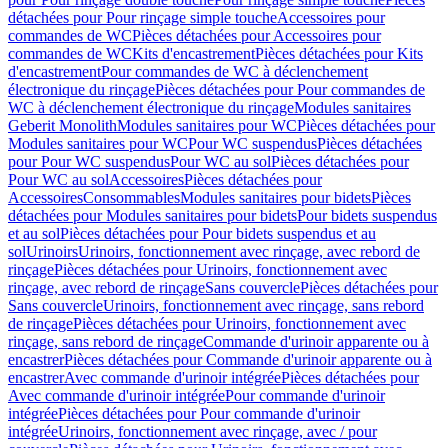
détachées pour Pour rinçage simple touche
Accessoires pour
commandes de WC
Pièces détachées pour Accessoires pour
commandes de WC
Kits d'encastrement
Pièces détachées pour Kits
d'encastrement
Pour commandes de WC à déclenchement
électronique du rinçage
Pièces détachées pour Pour commandes de
WC à déclenchement électronique du rinçage
Modules sanitaires
Geberit Monolith
Modules sanitaires pour WC
Pièces détachées pour
Modules sanitaires pour WC
Pour WC suspendus
Pièces détachées
pour Pour WC suspendus
Pour WC au sol
Pièces détachées pour
Pour WC au sol
Accessoires
Pièces détachées pour
Accessoires
Consommables
Modules sanitaires pour bidets
Pièces
détachées pour Modules sanitaires pour bidets
Pour bidets suspendus
et au sol
Pièces détachées pour Pour bidets suspendus et au
sol
Urinoirs
Urinoirs, fonctionnement avec rinçage, avec rebord de
rinçage
Pièces détachées pour Urinoirs, fonctionnement avec
rinçage, avec rebord de rinçage
Sans couvercle
Pièces détachées pour
Sans couvercle
Urinoirs, fonctionnement avec rinçage, sans rebord
de rinçage
Pièces détachées pour Urinoirs, fonctionnement avec
rinçage, sans rebord de rinçage
Commande d'urinoir apparente ou à
encastrer
Pièces détachées pour Commande d'urinoir apparente ou à
encastrer
Avec commande d'urinoir intégrée
Pièces détachées pour
Avec commande d'urinoir intégrée
Pour commande d'urinoir
intégrée
Pièces détachées pour Pour commande d'urinoir
intégrée
Urinoirs, fonctionnement avec rinçage, avec / pour