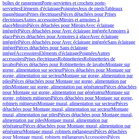
boîtes de rangement
Porte-serviettes et crochets porte-
serviettes
Eléments d'éclairage
Poignées
Jeux de pieds
Tableaux
magnétiques
Prises électriques
Pièces détachées pour Prises
électriques
Autres accessoires
Miroirs et armoires à
glace
Miroirs
Pièces détachées pour Miroirs
Avec éclairage
intégrée
Pièces détachées pour Avec éclairage intégrée
Armoires à
glace
Pièces détachées pour Armoires à glace
Avec éclairage
intégrée
Pièces détachées pour Avec éclairage intégrée
Sans éclairage
intégré
Pièces détachées pour Sans éclairage
intégré
Accessoires
Eléments d'éclairage
Poignées
Autres
accessoires
Prises électriques
Robinetteries
Robinetteries de
lavabo
Pièces détachées pour Robinetteries de lavabo
Montage sur
gorge, alimentation sur secteur
Pièces détachées pour Montage sur
gorge, alimentation sur secteur
Montage sur gorge, alimentation par
piles
Pièces détachées pour Montage sur gorge, alimentation par
piles
Montage sur gorge, alimentation par générateur
Pièces détachées
pour Montage sur gorge, alimentation par générateur
Montage sur
gorge, robinets mitigeurs
Pièces détachées pour Montage sur gorge,
robinets mitigeurs
Montage mural, alimentation sur secteur
Pièces
détachées pour Montage mural, alimentation sur secteur
Montage
mural, alimentation par piles
Pièces détachées pour Montage mural,
alimentation par piles
Montage mural, alimentation par
générateur
Pièces détachées pour Montage mural, alimentation par
générateur
Montage mural, robinets mélangeurs
Pièces détachées
pour Montage mural, robinets mélangeurs
Accessoires
Pièces