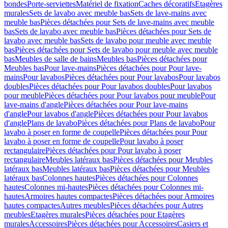
bondes
Porte-serviettes
Matériel de fixation
Caches décoratifs
Etagères
murales
Sets de lavabo avec meuble bas
Sets de lave-mains avec
meuble bas
Pièces détachées pour Sets de lave-mains avec meuble
bas
Sets de lavabo avec meuble bas
Pièces détachées pour Sets de
lavabo avec meuble bas
Sets de lavabo pour meuble avec meuble
bas
Pièces détachées pour Sets de lavabo pour meuble avec meuble
bas
Meubles de salle de bains
Meubles bas
Pièces détachées pour
Meubles bas
Pour lave-mains
Pièces détachées pour Pour lave-
mains
Pour lavabos
Pièces détachées pour Pour lavabos
Pour lavabos
doubles
Pièces détachées pour Pour lavabos doubles
Pour lavabos
pour meuble
Pièces détachées pour Pour lavabos pour meuble
Pour
lave-mains d'angle
Pièces détachées pour Pour lave-mains
d'angle
Pour lavabos d'angle
Pièces détachées pour Pour lavabos
d'angle
Plans de lavabo
Pièces détachées pour Plans de lavabo
Pour
lavabo à poser en forme de coupelle
Pièces détachées pour Pour
lavabo à poser en forme de coupelle
Pour lavabo à poser
rectangulaire
Pièces détachées pour Pour lavabo à poser
rectangulaire
Meubles latéraux bas
Pièces détachées pour Meubles
latéraux bas
Meubles latéraux bas
Pièces détachées pour Meubles
latéraux bas
Colonnes hautes
Pièces détachées pour Colonnes
hautes
Colonnes mi-hautes
Pièces détachées pour Colonnes mi-
hautes
Armoires hautes compactes
Pièces détachées pour Armoires
hautes compactes
Autres meubles
Pièces détachées pour Autres
meubles
Etagères murales
Pièces détachées pour Etagères
murales
Accessoires
Pièces détachées pour Accessoires
Casiers et