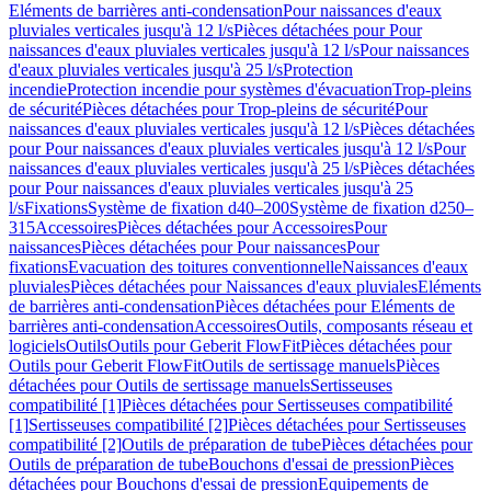
Eléments de barrières anti-condensation
Pour naissances d'eaux
pluviales verticales jusqu'à 12 l/s
Pièces détachées pour Pour
naissances d'eaux pluviales verticales jusqu'à 12 l/s
Pour naissances
d'eaux pluviales verticales jusqu'à 25 l/s
Protection
incendie
Protection incendie pour systèmes d'évacuation
Trop-pleins
de sécurité
Pièces détachées pour Trop-pleins de sécurité
Pour
naissances d'eaux pluviales verticales jusqu'à 12 l/s
Pièces détachées
pour Pour naissances d'eaux pluviales verticales jusqu'à 12 l/s
Pour
naissances d'eaux pluviales verticales jusqu'à 25 l/s
Pièces détachées
pour Pour naissances d'eaux pluviales verticales jusqu'à 25
l/s
Fixations
Système de fixation d40–200
Système de fixation d250–
315
Accessoires
Pièces détachées pour Accessoires
Pour
naissances
Pièces détachées pour Pour naissances
Pour
fixations
Evacuation des toitures conventionnelle
Naissances d'eaux
pluviales
Pièces détachées pour Naissances d'eaux pluviales
Eléments
de barrières anti-condensation
Pièces détachées pour Eléments de
barrières anti-condensation
Accessoires
Outils, composants réseau et
logiciels
Outils
Outils pour Geberit FlowFit
Pièces détachées pour
Outils pour Geberit FlowFit
Outils de sertissage manuels
Pièces
détachées pour Outils de sertissage manuels
Sertisseuses
compatibilité [1]
Pièces détachées pour Sertisseuses compatibilité
[1]
Sertisseuses compatibilité [2]
Pièces détachées pour Sertisseuses
compatibilité [2]
Outils de préparation de tube
Pièces détachées pour
Outils de préparation de tube
Bouchons d'essai de pression
Pièces
détachées pour Bouchons d'essai de pression
Equipements de