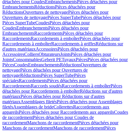
détachées pour Coudes
Embranchements
Pièces détachées pour
Embranchements
Réductions
Pièces détachées pour
Réductions
Ouvertures de nettoyage
Pièces détachées pour
Ouvertures de nettoyage
Pièces SuperTube
Pièces détachées pour
Pièces SuperTube
Coudes
Pièces détachées pour
Coudes
Embranchements
Pièces détachées pour
Embranchements
Raccordements
Pièces détachées pour
Raccordements
Raccordements à emboîter
Pièces détachées pour
Raccordements à emboîter
Raccordements à griffes
Réductions sur
d'autres matériaux
Accessoires
Pièces détachées pour
Accessoires
Colliers
Obturateurs
Joints
Pièces détachées pour
Joints
Consommables
Geberit PE
Tuyaux
Pièces
Pièces détachées pour
Pièces
Coudes
Embranchements
Réductions
Ouvertures de
nettoyage
Pièces détachées pour Ouvertures de
nettoyage
Réductions
Pièces SuperTube
Pièces
spéciales
Raccordements
Pièces détachées pour
Raccordements
Raccords soudés
Raccordements à emboîter
Pièces
détachées pour Raccordements à emboîter
Réductions sur d'autres
matériaux
Pièces détachées pour Réductions sur d'autres
matériaux
Assemblages filetés
Pièces détachées pour Assemblages
filetés
Assemblages de bride
Collerettes
Raccordements aux
appareils
Pièces détachées pour Raccordements aux appareils
Coudes
de raccordement
Pièces détachées pour Coudes de
raccordement
Manchons de raccordement
Pièces détachées pour
Manchons de raccordement
Manchons de raccordement
Pièces