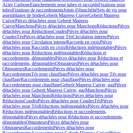
Acier Carbone
Etanchements pour tubes et raccords
Fixations pour
tubes
Fixations de raccordements
Joints d'étanchéité
Sets de vis pour
assemblages de brides
Geberit Mapress Cuivre
Geberit Mapress
Cuivre
Pièces détachées pour Geberit Mapress
Cuivre
Manchons
Pièces détachées pour Manchons
Réductions
Pièces
détachées pour Réductions
Coudes
Pièces détachées pour
Coudes
Tés
Pièces détachées pour Tés
Circulation interne
Pièces
détachées pour Circulation interne
Raccords en croix
Pièces
détachées pour Raccords en croix
Réductions indémontables
Pièces
détachées pour Réductions indémontables
Réductions et
raccordements, démontables
Pièces détachées pour Réductions et
raccordements, démontables
Obturateurs
Pièces détachées pour
Obturateurs
Raccordements
Pièces détachées pour
Raccordements
Tés pour chauffage
Pièces détachées pour Tés pour
chauffage
Raccordements pour chauffage
Pièces détachées pour
Raccordements pour chauffage
Geberit Mapress Cuivre, gaz
Pièces
détachées pour Geberit Mapress Cuivre, gaz
Manchons
Pièces
détachées pour Manchons
Réductions
Pièces détachées pour
Réductions
Coudes
Pièces détachées pour Coudes
Tés
Pièces
détachées pour Tés
Réductions indémontables
Pièces détachées pour
Réductions indémontables
Réductions et raccordements,
démontables
Pièces détachées pour Réductions et raccordements,
démontables
Obturateurs
Pièces détachées pour
Obturateurs
Raccordements
Pièces détachées pour
Raccordements
Accessoires pour Geberit Mapress Cuivre
Pièces