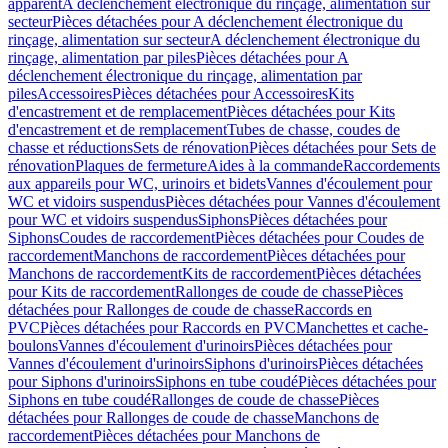
apparent
A déclenchement électronique du rinçage, alimentation sur
secteur
Pièces détachées pour A déclenchement électronique du
rinçage, alimentation sur secteur
A déclenchement électronique du
rinçage, alimentation par piles
Pièces détachées pour A
déclenchement électronique du rinçage, alimentation par
piles
Accessoires
Pièces détachées pour Accessoires
Kits
d'encastrement et de remplacement
Pièces détachées pour Kits
d'encastrement et de remplacement
Tubes de chasse, coudes de
chasse et réductions
Sets de rénovation
Pièces détachées pour Sets de
rénovation
Plaques de fermeture
Aides à la commande
Raccordements
aux appareils pour WC, urinoirs et bidets
Vannes d'écoulement pour
WC et vidoirs suspendus
Pièces détachées pour Vannes d'écoulement
pour WC et vidoirs suspendus
Siphons
Pièces détachées pour
Siphons
Coudes de raccordement
Pièces détachées pour Coudes de
raccordement
Manchons de raccordement
Pièces détachées pour
Manchons de raccordement
Kits de raccordement
Pièces détachées
pour Kits de raccordement
Rallonges de coude de chasse
Pièces
détachées pour Rallonges de coude de chasse
Raccords en
PVC
Pièces détachées pour Raccords en PVC
Manchettes et cache-
boulons
Vannes d'écoulement d'urinoirs
Pièces détachées pour
Vannes d'écoulement d'urinoirs
Siphons d'urinoirs
Pièces détachées
pour Siphons d'urinoirs
Siphons en tube coudé
Pièces détachées pour
Siphons en tube coudé
Rallonges de coude de chasse
Pièces
détachées pour Rallonges de coude de chasse
Manchons de
raccordement
Pièces détachées pour Manchons de