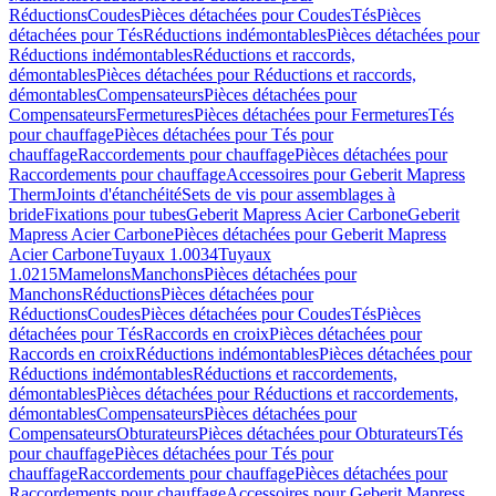
Réductions
Coudes
Pièces détachées pour Coudes
Tés
Pièces
détachées pour Tés
Réductions indémontables
Pièces détachées pour
Réductions indémontables
Réductions et raccords,
démontables
Pièces détachées pour Réductions et raccords,
démontables
Compensateurs
Pièces détachées pour
Compensateurs
Fermetures
Pièces détachées pour Fermetures
Tés
pour chauffage
Pièces détachées pour Tés pour
chauffage
Raccordements pour chauffage
Pièces détachées pour
Raccordements pour chauffage
Accessoires pour Geberit Mapress
Therm
Joints d'étanchéité
Sets de vis pour assemblages à
bride
Fixations pour tubes
Geberit Mapress Acier Carbone
Geberit
Mapress Acier Carbone
Pièces détachées pour Geberit Mapress
Acier Carbone
Tuyaux 1.0034
Tuyaux
1.0215
Mamelons
Manchons
Pièces détachées pour
Manchons
Réductions
Pièces détachées pour
Réductions
Coudes
Pièces détachées pour Coudes
Tés
Pièces
détachées pour Tés
Raccords en croix
Pièces détachées pour
Raccords en croix
Réductions indémontables
Pièces détachées pour
Réductions indémontables
Réductions et raccordements,
démontables
Pièces détachées pour Réductions et raccordements,
démontables
Compensateurs
Pièces détachées pour
Compensateurs
Obturateurs
Pièces détachées pour Obturateurs
Tés
pour chauffage
Pièces détachées pour Tés pour
chauffage
Raccordements pour chauffage
Pièces détachées pour
Raccordements pour chauffage
Accessoires pour Geberit Mapress