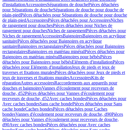
d'installation
Accessoires
Séparations de douche
Pièces détachées
pour Séparations de douche
Séparations de douche pour douche de
plain-pied
Pièces détachées pour Séparations de douche pour douche
de plain-pied
Accessoires
Pièces détachées pour Accessoires
Niches
de rangement pour douches
Pièces détachées pour Niches de
rangement pour douches
Niches de rangement
Pièces détachées pour
Niches de rangement
Accessoires
Baignoires
Baignoires en acrylique
sanitaire
Pièces détachées pour Baignoires en acrylique
sanitaire
Baignoires rectangulaires
Pièces détachées pour Baignoires
rectangulaires
Baignoires en matériau minéral
Pièces détachées pour
Baignoires en matériau minéral
Baignoires pour bébés
Pièces
détachées pour Baignoires pour bébés
Eléments d'installation
Pièces
détachées pour Eléments d'installation
Jeux de pieds et jeux de
traverses et fixations murales
Pièces détachées pour Jeux de pieds et
jeux de traverses et fixations murales
Accessoires
Kits de
réparation
Autres accessoires
Raccordements aux appareils pour
douches et baignoires
Vannes d'écoulement pour receveurs de
douche, d52
Pièces détachées pour Vannes d'écoulement pour
receveurs de douche, d52
Avec caches bondes
Pièces détachées pour
Avec caches bondes
Sans cache bonde
Pièces détachées pour Sans
cache bonde
Caches bondes
Pièces détachées pour Caches
bondes
Vannes d'écoulement pour receveurs de douche, d90
Pièces
détachées pour Vannes d'écoulement pour receveurs de douche,
d90
Avec caches bondes
Pièces détachées pour Avec caches
bondes
Sans cache bonde
Pièces détachées pour Sans cache