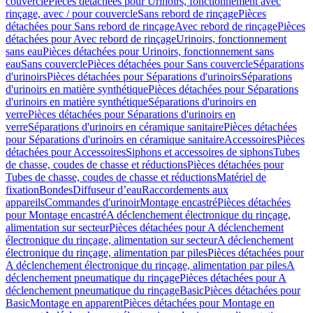
couvercle
Pièces détachées pour Urinoirs, fonctionnement avec
rinçage, avec / pour couvercle
Sans rebord de rinçage
Pièces
détachées pour Sans rebord de rinçage
Avec rebord de rinçage
Pièces
détachées pour Avec rebord de rinçage
Urinoirs, fonctionnement
sans eau
Pièces détachées pour Urinoirs, fonctionnement sans
eau
Sans couvercle
Pièces détachées pour Sans couvercle
Séparations
d'urinoirs
Pièces détachées pour Séparations d'urinoirs
Séparations
d'urinoirs en matière synthétique
Pièces détachées pour Séparations
d'urinoirs en matière synthétique
Séparations d'urinoirs en
verre
Pièces détachées pour Séparations d'urinoirs en
verre
Séparations d'urinoirs en céramique sanitaire
Pièces détachées
pour Séparations d'urinoirs en céramique sanitaire
Accessoires
Pièces
détachées pour Accessoires
Siphons et accessoires de siphons
Tubes
de chasse, coudes de chasse et réductions
Pièces détachées pour
Tubes de chasse, coudes de chasse et réductions
Matériel de
fixation
Bondes
Diffuseur d’eau
Raccordements aux
appareils
Commandes d'urinoir
Montage encastré
Pièces détachées
pour Montage encastré
A déclenchement électronique du rinçage,
alimentation sur secteur
Pièces détachées pour A déclenchement
électronique du rinçage, alimentation sur secteur
A déclenchement
électronique du rinçage, alimentation par piles
Pièces détachées pour
A déclenchement électronique du rinçage, alimentation par piles
A
déclenchement pneumatique du rinçage
Pièces détachées pour A
déclenchement pneumatique du rinçage
Basic
Pièces détachées pour
Basic
Montage en apparent
Pièces détachées pour Montage en