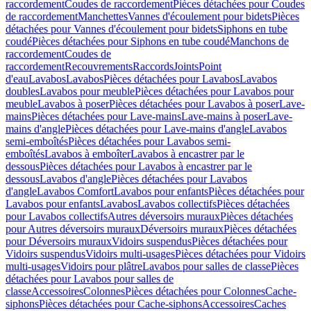
raccordement
Coudes de raccordement
Pièces détachées pour Coudes
de raccordement
Manchettes
Vannes d'écoulement pour bidets
Pièces
détachées pour Vannes d'écoulement pour bidets
Siphons en tube
coudé
Pièces détachées pour Siphons en tube coudé
Manchons de
raccordement
Coudes de
raccordement
Recouvrements
Raccords
Joints
Point
d'eau
Lavabos
Lavabos
Pièces détachées pour Lavabos
Lavabos
doubles
Lavabos pour meuble
Pièces détachées pour Lavabos pour
meuble
Lavabos à poser
Pièces détachées pour Lavabos à poser
Lave-
mains
Pièces détachées pour Lave-mains
Lave-mains à poser
Lave-
mains d'angle
Pièces détachées pour Lave-mains d'angle
Lavabos
semi-emboîtés
Pièces détachées pour Lavabos semi-
emboîtés
Lavabos à emboîter
Lavabos à encastrer par le
dessous
Pièces détachées pour Lavabos à encastrer par le
dessous
Lavabos d'angle
Pièces détachées pour Lavabos
d'angle
Lavabos Comfort
Lavabos pour enfants
Pièces détachées pour
Lavabos pour enfants
Lavabos
Lavabos collectifs
Pièces détachées
pour Lavabos collectifs
Autres déversoirs muraux
Pièces détachées
pour Autres déversoirs muraux
Déversoirs muraux
Pièces détachées
pour Déversoirs muraux
Vidoirs suspendus
Pièces détachées pour
Vidoirs suspendus
Vidoirs multi-usages
Pièces détachées pour Vidoirs
multi-usages
Vidoirs pour plâtre
Lavabos pour salles de classe
Pièces
détachées pour Lavabos pour salles de
classe
Accessoires
Colonnes
Pièces détachées pour Colonnes
Cache-
siphons
Pièces détachées pour Cache-siphons
Accessoires
Caches