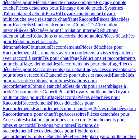
détachées pour Mécanismes de chasse complets
Rinçage double
touche
Pièces détachées pour Rinçage double touche
Systèmes
d'alimentation
Geberit FlowFit
Tuyaux multicouche
Tuyaux
multicouche avec résistance chauffante
Raccords
Pièces détachées
pour Raccords
Manchons
Réductions
Coudes
Tés
Circulation
interne
Pièces détachées pour Circulation interne
Réductions
indémontables
Réductions et raccords, démontables
Pièces détachées
pour Réductions et raccords,
démontables
Obturateurs
Raccordements
Pièces détachées pour
Raccordements
Distributeurs avec raccordement à visser
Répartiteur
avec raccord à sertir
Tés pour chauffage
Réductions et raccordements
pour chauffage, démontables
Raccordements pour chauffage
Pièces
détachées pour Raccordements pour chauffage
Accessoires
Isolations
pour tubes et raccords
Etanchéités pour tubes et raccords
Etanchéités
pour raccords
Fixations pour tubes
Fixations pour
raccordements
Joints d'étanchéité
Sets de vis pour assemblages à
bride
Consommables
Geberit PushFit
Tuyaux multicouches
Tuyaux
multicouches pour chauffage
Raccords
Pièces détachées pour
Raccords
Raccordements
Pièces détachées pour
Raccordements
Raccordements pour chauffage
Pièces détachées pour
Raccordements pour chauffage
Accessoires
Pièces détachées pour
Accessoires
Isolations pour tubes et raccords
Etanchements pour
tubes et raccords
Fixations pour tubes
Fixations de
raccordements
Pièces détachées pour Fixations de
raccordements
Joints d'étanchéité
Geberit Mepla
Tuyaux multicouches