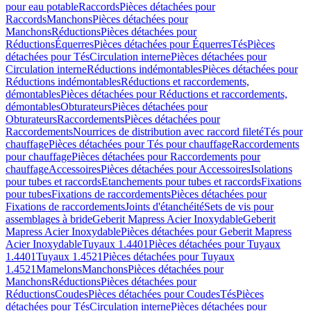
pour eau potable
Raccords
Pièces détachées pour
Raccords
Manchons
Pièces détachées pour
Manchons
Réductions
Pièces détachées pour
Réductions
Équerres
Pièces détachées pour Équerres
Tés
Pièces
détachées pour Tés
Circulation interne
Pièces détachées pour
Circulation interne
Réductions indémontables
Pièces détachées pour
Réductions indémontables
Réductions et raccordements,
démontables
Pièces détachées pour Réductions et raccordements,
démontables
Obturateurs
Pièces détachées pour
Obturateurs
Raccordements
Pièces détachées pour
Raccordements
Nourrices de distribution avec raccord fileté
Tés pour
chauffage
Pièces détachées pour Tés pour chauffage
Raccordements
pour chauffage
Pièces détachées pour Raccordements pour
chauffage
Accessoires
Pièces détachées pour Accessoires
Isolations
pour tubes et raccords
Etanchements pour tubes et raccords
Fixations
pour tubes
Fixations de raccordements
Pièces détachées pour
Fixations de raccordements
Joints d'étanchéité
Sets de vis pour
assemblages à bride
Geberit Mapress Acier Inoxydable
Geberit
Mapress Acier Inoxydable
Pièces détachées pour Geberit Mapress
Acier Inoxydable
Tuyaux 1.4401
Pièces détachées pour Tuyaux
1.4401
Tuyaux 1.4521
Pièces détachées pour Tuyaux
1.4521
Mamelons
Manchons
Pièces détachées pour
Manchons
Réductions
Pièces détachées pour
Réductions
Coudes
Pièces détachées pour Coudes
Tés
Pièces
détachées pour Tés
Circulation interne
Pièces détachées pour