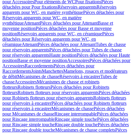
pour Accessoires
Pour eléments de WC
Pour fixations
Pièces
détachées pour Pour fixations
Réservoirs apparents
Réservoirs
apparents pour WC, en matière synthétique
Pièces détachées pour
Réservoirs apparents pour WC, en matière
synthétique
Attenant
Pièces détachées pour Attenant
Basse et
moyenne position
Pièces détachées pour Basse et moyenne
position
Réservoirs apparents pour WC, en céramique
Pièces
détachées pour Réservoirs apparents pour WC, en
céramique
Attenant
Pièces détachées pour Attenant
Tubes de chasse
pour réservoirs apparents
Pièces détachées pour Tubes de chasse
pour réservoirs apparents
Haute position
Pièces détachées pour Haute
position
Basse et moyenne position
Accessoires
Pièces détachées pour
Accessoires
Raccordements
Pièces détachées pour
Raccordements
Joints
Manchettes
Mamelons, rosaces et modérateurs
de débit
Mécanismes de chasse
Réservoirs à encastrer
Tubes de
chasse
Accessoires
Mécanismes de chasse et robinets
flotteurs
Robinets flotteurs
Pièces détachées pour Robinets
flotteurs
Robinets flotteurs pour réservoirs apparents
Pièces détachées
pour Robinets flotteurs pour réservoirs apparents
Robinets flotteurs
pour réservoirs à encastrer
Pièces détachées pour Robinets flotteurs
pour réservoirs à encastrer
Mécanismes de chasse
Pièces détachées
pour Mécanismes de chasse
Rinçage interrompable
Pièces détachées
pour Rinçage interrompable
Rinçage simple touche
Pièces détachées
pour Rinçage simple touche
Rinçage double touche
Pièces détachées
pour Rinçage double touche
Mécanismes de chasse complets
Pièces