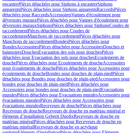
encastrer
Pièces détachées pour Siphons à encastrer
Siphons
apparents
Pièces détachées pour Siphons apparents
Raccords
Pièces
détachées pour Raccords
Accessoires
Vannes d'écoulement pour
déversoirs muraux
Pièces détachées pour Vannes d'écoulement pour
déversoirs muraux
Siphons
Pièces détachées pour Siphons
Coudes de
raccordement
Pièces détachées pour Coudes de
raccordement
Manchons de raccordement
Pièces détachées pour
Manchons de raccordement
Bondes
Pièces détachées pour
Bondes
Accessoires
Pièces détachées pour Accessoires
Douches et
baignoires
Douches
Evacuation des sols pour douches
Pièces
détachées pour Evacuation des sols pour douches
Ecoulements de
douche
Pièces détachées pour Ecoulements de douche
Accessoires
pour écoulements de douche
Pièces détachées pour Accessoires pour
écoulements de douche
Bondes pour douches de plain-pied
Pièces
détachées pour Bondes pour douches de plain-pied
Accessoires pour
bondes pour douches de plain-pied
Pièces détachées pour
Accessoires pour bondes pour douches de plain-pied
Evacuations
murales
Pièces détachées pour Evacuations murales
Accessoires pour
évacuations murales
Pièces détachées pour Accessoires pour
évacuations murales
Receveurs de douche
Pièces détachées pour
Receveurs de douche
Receveurs de douche en matériau minéral et
éléments d’installation Geberit Duofix
Receveurs de douche en
matériau minéral
Pièces détachées pour Receveurs de douche en
matériau minéral
Receveurs de douche en acrylique
sanitaire
Eléments d'installation
Pièces détachées pour Eléments