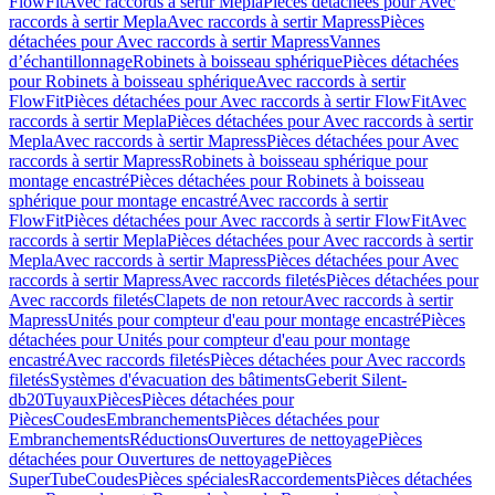
FlowFit
Avec raccords à sertir Mepla
Pièces détachées pour Avec
raccords à sertir Mepla
Avec raccords à sertir Mapress
Pièces
détachées pour Avec raccords à sertir Mapress
Vannes
d’échantillonnage
Robinets à boisseau sphérique
Pièces détachées
pour Robinets à boisseau sphérique
Avec raccords à sertir
FlowFit
Pièces détachées pour Avec raccords à sertir FlowFit
Avec
raccords à sertir Mepla
Pièces détachées pour Avec raccords à sertir
Mepla
Avec raccords à sertir Mapress
Pièces détachées pour Avec
raccords à sertir Mapress
Robinets à boisseau sphérique pour
montage encastré
Pièces détachées pour Robinets à boisseau
sphérique pour montage encastré
Avec raccords à sertir
FlowFit
Pièces détachées pour Avec raccords à sertir FlowFit
Avec
raccords à sertir Mepla
Pièces détachées pour Avec raccords à sertir
Mepla
Avec raccords à sertir Mapress
Pièces détachées pour Avec
raccords à sertir Mapress
Avec raccords filetés
Pièces détachées pour
Avec raccords filetés
Clapets de non retour
Avec raccords à sertir
Mapress
Unités pour compteur d'eau pour montage encastré
Pièces
détachées pour Unités pour compteur d'eau pour montage
encastré
Avec raccords filetés
Pièces détachées pour Avec raccords
filetés
Systèmes d'évacuation des bâtiments
Geberit Silent-
db20
Tuyaux
Pièces
Pièces détachées pour
Pièces
Coudes
Embranchements
Pièces détachées pour
Embranchements
Réductions
Ouvertures de nettoyage
Pièces
détachées pour Ouvertures de nettoyage
Pièces
SuperTube
Coudes
Pièces spéciales
Raccordements
Pièces détachées