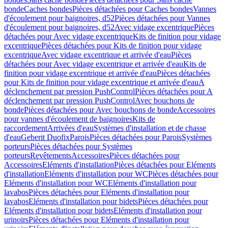
bonde
Caches bondes
Pièces détachées pour Caches bondes
Vannes
d'écoulement pour baignoires, d52
Pièces détachées pour Vannes
d'écoulement pour baignoires, d52
Avec vidage excentrique
Pièces
détachées pour Avec vidage excentrique
Kits de finition pour vidage
excentrique
Pièces détachées pour Kits de finition pour vidage
excentrique
Avec vidage excentrique et arrivée d'eau
Pièces
détachées pour Avec vidage excentrique et arrivée d'eau
Kits de
finition pour vidage excentrique et arrivée d'eau
Pièces détachées
pour Kits de finition pour vidage excentrique et arrivée d'eau
A
déclenchement par pression PushControl
Pièces détachées pour A
déclenchement par pression PushControl
Avec bouchons de
bonde
Pièces détachées pour Avec bouchons de bonde
Accessoires
pour vannes d'écoulement de baignoires
Kits de
raccordement
Arrivées d'eau
Systèmes d'installation et de chasse
d'eau
Geberit Duofix
Parois
Pièces détachées pour Parois
Systèmes
porteurs
Pièces détachées pour Systèmes
porteurs
Revêtements
Accessoires
Pièces détachées pour
Accessoires
Eléments d'installation
Pièces détachées pour Eléments
d'installation
Eléments d'installation pour WC
Pièces détachées pour
Eléments d'installation pour WC
Eléments d'installation pour
lavabos
Pièces détachées pour Eléments d'installation pour
lavabos
Eléments d'installation pour bidets
Pièces détachées pour
Eléments d'installation pour bidets
Eléments d'installation pour
urinoirs
Pièces détachées pour Eléments d'installation pour