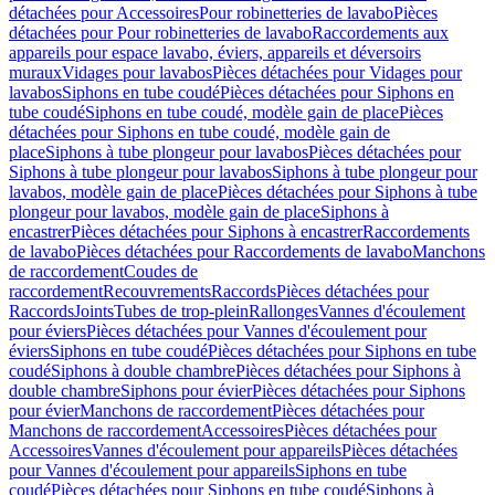
détachées pour Accessoires
Pour robinetteries de lavabo
Pièces
détachées pour Pour robinetteries de lavabo
Raccordements aux
appareils pour espace lavabo, éviers, appareils et déversoirs
muraux
Vidages pour lavabos
Pièces détachées pour Vidages pour
lavabos
Siphons en tube coudé
Pièces détachées pour Siphons en
tube coudé
Siphons en tube coudé, modèle gain de place
Pièces
détachées pour Siphons en tube coudé, modèle gain de
place
Siphons à tube plongeur pour lavabos
Pièces détachées pour
Siphons à tube plongeur pour lavabos
Siphons à tube plongeur pour
lavabos, modèle gain de place
Pièces détachées pour Siphons à tube
plongeur pour lavabos, modèle gain de place
Siphons à
encastrer
Pièces détachées pour Siphons à encastrer
Raccordements
de lavabo
Pièces détachées pour Raccordements de lavabo
Manchons
de raccordement
Coudes de
raccordement
Recouvrements
Raccords
Pièces détachées pour
Raccords
Joints
Tubes de trop-plein
Rallonges
Vannes d'écoulement
pour éviers
Pièces détachées pour Vannes d'écoulement pour
éviers
Siphons en tube coudé
Pièces détachées pour Siphons en tube
coudé
Siphons à double chambre
Pièces détachées pour Siphons à
double chambre
Siphons pour évier
Pièces détachées pour Siphons
pour évier
Manchons de raccordement
Pièces détachées pour
Manchons de raccordement
Accessoires
Pièces détachées pour
Accessoires
Vannes d'écoulement pour appareils
Pièces détachées
pour Vannes d'écoulement pour appareils
Siphons en tube
coudé
Pièces détachées pour Siphons en tube coudé
Siphons à