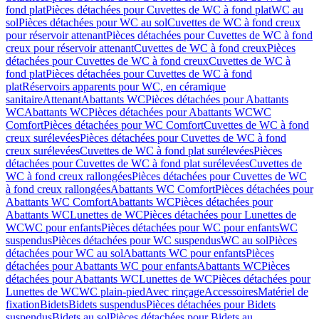
fond plat
Pièces détachées pour Cuvettes de WC à fond plat
WC au
sol
Pièces détachées pour WC au sol
Cuvettes de WC à fond creux
pour réservoir attenant
Pièces détachées pour Cuvettes de WC à fond
creux pour réservoir attenant
Cuvettes de WC à fond creux
Pièces
détachées pour Cuvettes de WC à fond creux
Cuvettes de WC à
fond plat
Pièces détachées pour Cuvettes de WC à fond
plat
Réservoirs apparents pour WC, en céramique
sanitaire
Attenant
Abattants WC
Pièces détachées pour Abattants
WC
Abattants WC
Pièces détachées pour Abattants WC
WC
Comfort
Pièces détachées pour WC Comfort
Cuvettes de WC à fond
creux surélevées
Pièces détachées pour Cuvettes de WC à fond
creux surélevées
Cuvettes de WC à fond plat surélevées
Pièces
détachées pour Cuvettes de WC à fond plat surélevées
Cuvettes de
WC à fond creux rallongées
Pièces détachées pour Cuvettes de WC
à fond creux rallongées
Abattants WC Comfort
Pièces détachées pour
Abattants WC Comfort
Abattants WC
Pièces détachées pour
Abattants WC
Lunettes de WC
Pièces détachées pour Lunettes de
WC
WC pour enfants
Pièces détachées pour WC pour enfants
WC
suspendus
Pièces détachées pour WC suspendus
WC au sol
Pièces
détachées pour WC au sol
Abattants WC pour enfants
Pièces
détachées pour Abattants WC pour enfants
Abattants WC
Pièces
détachées pour Abattants WC
Lunettes de WC
Pièces détachées pour
Lunettes de WC
WC plain-pied
Avec rinçage
Accessoires
Matériel de
fixation
Bidets
Bidets suspendus
Pièces détachées pour Bidets
suspendus
Bidets au sol
Pièces détachées pour Bidets au