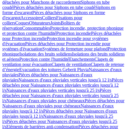
détachées pour Manchons de raccordement
Siphons en tube
coudé
Pièces détachées pour Siphons en tube coudé
Siphons en
forme d'escargot
Pièces détachées pour Siphons en forme
d'escargot
Accessoires
Colliers
Fixations pour
colliers
Coques
Obturateurs
Joints
Boîtiers de
réservation
Consommables
Protection incendie, protection phonique
et protection contre l'humidité
Protection incendie
Pièces détachées
pour Protection incendie
Protection incendie pour systèmes
d'évacuation
Pièces détachées pour Protection incendie pour
systèmes d'évacuation
Systèmes de fermeture pour plafond
Protection
phonique
Isolations des bruits solidiens
Isolations des bruits solidiens
et aériens
Protection contre l'humidité
Etanchements
Clapets de
ventilation pour évacuation
Clapets de ventilation
Clapets de retenue
d’énergie
Evacuation des toitures Geberit Pluvia
Naissances d'eaux
pluviales
Pièces détachées pour Naissances d'eaux
pluviales
Naissances d'eaux pluviales verticales jusqu'à 12 l/s
Pièces
détachées pour Naissances d'eaux pluviales verticales jusqu'à 12
l/s
Naissances d'eaux pluviales verticales jusqu'à 25 l/s
Pièces
détachées pour Naissances d'eaux pluviales verticales jusqu'à 25
l/s
Naissances d'eaux pluviales pour chéneaux
Pièces détachées pour
Naissances d'eaux pluviales pour chéneaux
Naissances d'eaux
pluviales jusqu'à 12 l/s
Pièces détachées pour Naissances d'eaux
pluviales jusqu'à 12 l/s
Naissances d'eaux pluviales jusqu'à 25
l/s
Pièces détachées pour Naissances d'eaux pluviales jusqu'à 25
l/s
Eléments de barrières anti-condensation
Pièces détachées pour