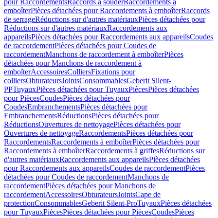
pour Raccordements
Raccords à souder
Raccordements à
emboîter
Pièces détachées pour Raccordements à emboîter
Raccords
de serrage
Réductions sur d'autres matériaux
Pièces détachées pour
Réductions sur d'autres matériaux
Raccordements aux
appareils
Pièces détachées pour Raccordements aux appareils
Coudes
de raccordement
Pièces détachées pour Coudes de
raccordement
Manchons de raccordement à emboîter
Pièces
détachées pour Manchons de raccordement à
emboîter
Accessoires
Colliers
Fixations pour
colliers
Obturateurs
Joints
Consommables
Geberit Silent-
PP
Tuyaux
Pièces détachées pour Tuyaux
Pièces
Pièces détachées
pour Pièces
Coudes
Pièces détachées pour
Coudes
Embranchements
Pièces détachées pour
Embranchements
Réductions
Pièces détachées pour
Réductions
Ouvertures de nettoyage
Pièces détachées pour
Ouvertures de nettoyage
Raccordements
Pièces détachées pour
Raccordements
Raccordements à emboîter
Pièces détachées pour
Raccordements à emboîter
Raccordements à griffes
Réductions sur
d'autres matériaux
Raccordements aux appareils
Pièces détachées
pour Raccordements aux appareils
Coudes de raccordement
Pièces
détachées pour Coudes de raccordement
Manchons de
raccordement
Pièces détachées pour Manchons de
raccordement
Accessoires
Obturateurs
Joints
Cape de
protection
Consommables
Geberit Silent-Pro
Tuyaux
Pièces détachées
pour Tuyaux
Pièces
Pièces détachées pour Pièces
Coudes
Pièces