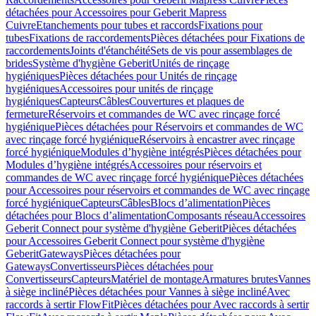
détachées pour Accessoires pour Geberit Mapress
Cuivre
Etanchements pour tubes et raccords
Fixations pour
tubes
Fixations de raccordements
Pièces détachées pour Fixations de
raccordements
Joints d'étanchéité
Sets de vis pour assemblages de
brides
Système d'hygiène Geberit
Unités de rinçage
hygiéniques
Pièces détachées pour Unités de rinçage
hygiéniques
Accessoires pour unités de rinçage
hygiéniques
Capteurs
Câbles
Couvertures et plaques de
fermeture
Réservoirs et commandes de WC avec rinçage forcé
hygiénique
Pièces détachées pour Réservoirs et commandes de WC
avec rinçage forcé hygiénique
Réservoirs à encastrer avec rinçage
forcé hygiénique
Modules d’hygiène intégrés
Pièces détachées pour
Modules d’hygiène intégrés
Accessoires pour réservoirs et
commandes de WC avec rinçage forcé hygiénique
Pièces détachées
pour Accessoires pour réservoirs et commandes de WC avec rinçage
forcé hygiénique
Capteurs
Câbles
Blocs d’alimentation
Pièces
détachées pour Blocs d’alimentation
Composants réseau
Accessoires
Geberit Connect pour système d'hygiène Geberit
Pièces détachées
pour Accessoires Geberit Connect pour système d'hygiène
Geberit
Gateways
Pièces détachées pour
Gateways
Convertisseurs
Pièces détachées pour
Convertisseurs
Capteurs
Matériel de montage
Armatures brutes
Vannes
à siège incliné
Pièces détachées pour Vannes à siège incliné
Avec
raccords à sertir FlowFit
Pièces détachées pour Avec raccords à sertir