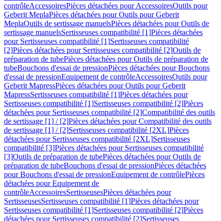
contrôle
Accessoires
Pièces détachées pour Accessoires
Outils pour
Geberit Mepla
Pièces détachées pour Outils pour Geberit
Mepla
Outils de sertissage manuels
Pièces détachées pour Outils de
sertissage manuels
Sertisseuses compatibilité [1]
Pièces détachées
pour Sertisseuses compatibilité [1]
Sertisseuses compatibilité
[2]
Pièces détachées pour Sertisseuses compatibilité [2]
Outils de
préparation de tube
Pièces détachées pour Outils de préparation de
tube
Bouchons d'essai de pression
Pièces détachées pour Bouchons
d'essai de pression
Equipement de contrôle
Accessoires
Outils pour
Geberit Mapress
Pièces détachées pour Outils pour Geberit
Mapress
Sertisseuses compatibilité [1]
Pièces détachées pour
Sertisseuses compatibilité [1]
Sertisseuses compatibilité [2]
Pièces
détachées pour Sertisseuses compatibilité [2]
Compatibilité des outils
de sertissage [1] / [2]
Pièces détachées pour Compatibilité des outils
de sertissage [1] / [2]
Sertisseuses compatibilité [2XL]
Pièces
détachées pour Sertisseuses compatibilité [2XL]
Sertisseuses
compatibilité [3]
Pièces détachées pour Sertisseuses compatibilité
[3]
Outils de préparation de tube
Pièces détachées pour Outils de
préparation de tube
Bouchons d'essai de pression
Pièces détachées
pour Bouchons d'essai de pression
Equipement de contrôle
Pièces
détachées pour Equipement de
contrôle
Accessoires
Sertisseuses
Pièces détachées pour
Sertisseuses
Sertisseuses compatibilité [1]
Pièces détachées pour
Sertisseuses compatibilité [1]
Sertisseuses compatibilité [2]
Pièces
détachées pour Sertisseuses compatibilité [2]
Sertisseuses