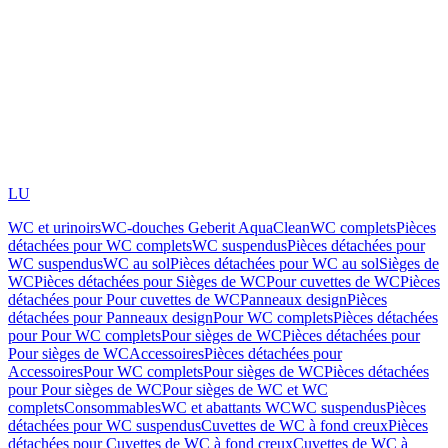
LU
WC et urinoirs
WC-douches Geberit AquaClean
WC complets
Pièces
détachées pour WC complets
WC suspendus
Pièces détachées pour
WC suspendus
WC au sol
Pièces détachées pour WC au sol
Sièges de
WC
Pièces détachées pour Sièges de WC
Pour cuvettes de WC
Pièces
détachées pour Pour cuvettes de WC
Panneaux design
Pièces
détachées pour Panneaux design
Pour WC complets
Pièces détachées
pour Pour WC complets
Pour sièges de WC
Pièces détachées pour
Pour sièges de WC
Accessoires
Pièces détachées pour
Accessoires
Pour WC complets
Pour sièges de WC
Pièces détachées
pour Pour sièges de WC
Pour sièges de WC et WC
complets
Consommables
WC et abattants WC
WC suspendus
Pièces
détachées pour WC suspendus
Cuvettes de WC à fond creux
Pièces
détachées pour Cuvettes de WC à fond creux
Cuvettes de WC à