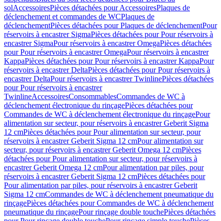
sol
Accessoires
Pièces détachées pour Accessoires
Plaques de
déclenchement et commandes de WC
Plaques de
déclenchement
Pièces détachées pour Plaques de déclenchement
Pour
réservoirs à encastrer Sigma
Pièces détachées pour Pour réservoirs à
encastrer Sigma
Pour réservoirs à encastrer Omega
Pièces détachées
pour Pour réservoirs à encastrer Omega
Pour réservoirs à encastrer
Kappa
Pièces détachées pour Pour réservoirs à encastrer Kappa
Pour
réservoirs à encastrer Delta
Pièces détachées pour Pour réservoirs à
encastrer Delta
Pour réservoirs à encastrer Twinline
Pièces détachées
pour Pour réservoirs à encastrer
Twinline
Accessoires
Consommables
Commandes de WC à
déclenchement électronique du rinçage
Pièces détachées pour
Commandes de WC à déclenchement électronique du rinçage
Pour
alimentation sur secteur, pour réservoirs à encastrer Geberit Sigma
12 cm
Pièces détachées pour Pour alimentation sur secteur, pour
réservoirs à encastrer Geberit Sigma 12 cm
Pour alimentation sur
secteur, pour réservoirs à encastrer Geberit Omega 12 cm
Pièces
détachées pour Pour alimentation sur secteur, pour réservoirs à
encastrer Geberit Omega 12 cm
Pour alimentation par piles, pour
réservoirs à encastrer Geberit Sigma 12 cm
Pièces détachées pour
Pour alimentation par piles, pour réservoirs à encastrer Geberit
Sigma 12 cm
Commandes de WC à déclenchement pneumatique du
rinçage
Pièces détachées pour Commandes de WC à déclenchement
pneumatique du rinçage
Pour rinçage double touche
Pièces détachées
pour Pour rinçage double touche
Pour rinçage simple touche
Pièces