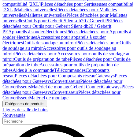
compatibilité [2XL]
Pièces détachées pour Sertisseuses compatibilité
[2XL]
Mallettes universelles
Pièces détachées pour Mallettes
universelles
Mallettes universelles
Pièces détachées pour Mallettes
universelles
Outils pour Geberit Silent-db20 / Geberit PE
Pièces
détachées pour Outils pour Geberit Silent-db20 / Geberit
PE
Appareils à souder électriques
Pièces détachées pour Appareils à
souder électriques
Accessoires pour appareils à souder
électriques
Outils de soudage au miroir
Pièces détachées pour Outils
de soudage au miroir
Accessoires pour outils de soudage au
miroir
Pièces détachées pour Accessoires pour outils de soudage au
miroir
Outils de préparation de tube
Pièces détachées pour Outils de
préparation de tube
Accessoires pour outils de préparation de
tubes
Aides à la commande
Télécommandes
Composants
réseau
Pièces détachées pour Composants réseau
Gateways
Pièces
détachées pour Gateways
Convertisseurs
Pièces détachées pour
Convertisseurs
Matériel de montage
Geberit Connect
Gateways
Pièces
détachées pour Gateways
Convertisseur
Pièces détachées pour
Convertisseur
Matériel de montage
Catégories de produits
Lignes de salle de bains
Nouveautés