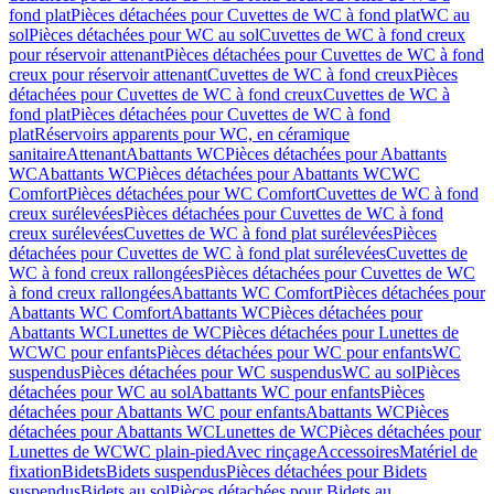
fond plat
Pièces détachées pour Cuvettes de WC à fond plat
WC au
sol
Pièces détachées pour WC au sol
Cuvettes de WC à fond creux
pour réservoir attenant
Pièces détachées pour Cuvettes de WC à fond
creux pour réservoir attenant
Cuvettes de WC à fond creux
Pièces
détachées pour Cuvettes de WC à fond creux
Cuvettes de WC à
fond plat
Pièces détachées pour Cuvettes de WC à fond
plat
Réservoirs apparents pour WC, en céramique
sanitaire
Attenant
Abattants WC
Pièces détachées pour Abattants
WC
Abattants WC
Pièces détachées pour Abattants WC
WC
Comfort
Pièces détachées pour WC Comfort
Cuvettes de WC à fond
creux surélevées
Pièces détachées pour Cuvettes de WC à fond
creux surélevées
Cuvettes de WC à fond plat surélevées
Pièces
détachées pour Cuvettes de WC à fond plat surélevées
Cuvettes de
WC à fond creux rallongées
Pièces détachées pour Cuvettes de WC
à fond creux rallongées
Abattants WC Comfort
Pièces détachées pour
Abattants WC Comfort
Abattants WC
Pièces détachées pour
Abattants WC
Lunettes de WC
Pièces détachées pour Lunettes de
WC
WC pour enfants
Pièces détachées pour WC pour enfants
WC
suspendus
Pièces détachées pour WC suspendus
WC au sol
Pièces
détachées pour WC au sol
Abattants WC pour enfants
Pièces
détachées pour Abattants WC pour enfants
Abattants WC
Pièces
détachées pour Abattants WC
Lunettes de WC
Pièces détachées pour
Lunettes de WC
WC plain-pied
Avec rinçage
Accessoires
Matériel de
fixation
Bidets
Bidets suspendus
Pièces détachées pour Bidets
suspendus
Bidets au sol
Pièces détachées pour Bidets au