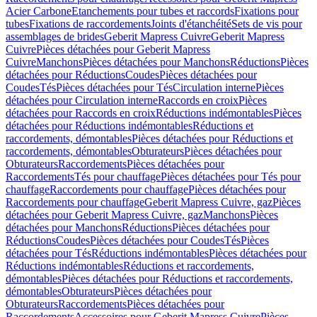
Acier Carbone
Etanchements pour tubes et raccords
Fixations pour
tubes
Fixations de raccordements
Joints d'étanchéité
Sets de vis pour
assemblages de brides
Geberit Mapress Cuivre
Geberit Mapress
Cuivre
Pièces détachées pour Geberit Mapress
Cuivre
Manchons
Pièces détachées pour Manchons
Réductions
Pièces
détachées pour Réductions
Coudes
Pièces détachées pour
Coudes
Tés
Pièces détachées pour Tés
Circulation interne
Pièces
détachées pour Circulation interne
Raccords en croix
Pièces
détachées pour Raccords en croix
Réductions indémontables
Pièces
détachées pour Réductions indémontables
Réductions et
raccordements, démontables
Pièces détachées pour Réductions et
raccordements, démontables
Obturateurs
Pièces détachées pour
Obturateurs
Raccordements
Pièces détachées pour
Raccordements
Tés pour chauffage
Pièces détachées pour Tés pour
chauffage
Raccordements pour chauffage
Pièces détachées pour
Raccordements pour chauffage
Geberit Mapress Cuivre, gaz
Pièces
détachées pour Geberit Mapress Cuivre, gaz
Manchons
Pièces
détachées pour Manchons
Réductions
Pièces détachées pour
Réductions
Coudes
Pièces détachées pour Coudes
Tés
Pièces
détachées pour Tés
Réductions indémontables
Pièces détachées pour
Réductions indémontables
Réductions et raccordements,
démontables
Pièces détachées pour Réductions et raccordements,
démontables
Obturateurs
Pièces détachées pour
Obturateurs
Raccordements
Pièces détachées pour
Raccordements
Accessoires pour Geberit Mapress Cuivre
Pièces