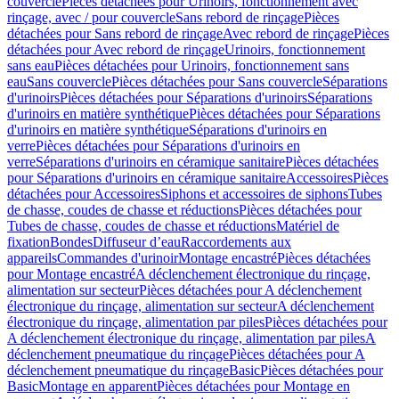
couvercle
Pièces détachées pour Urinoirs, fonctionnement avec
rinçage, avec / pour couvercle
Sans rebord de rinçage
Pièces
détachées pour Sans rebord de rinçage
Avec rebord de rinçage
Pièces
détachées pour Avec rebord de rinçage
Urinoirs, fonctionnement
sans eau
Pièces détachées pour Urinoirs, fonctionnement sans
eau
Sans couvercle
Pièces détachées pour Sans couvercle
Séparations
d'urinoirs
Pièces détachées pour Séparations d'urinoirs
Séparations
d'urinoirs en matière synthétique
Pièces détachées pour Séparations
d'urinoirs en matière synthétique
Séparations d'urinoirs en
verre
Pièces détachées pour Séparations d'urinoirs en
verre
Séparations d'urinoirs en céramique sanitaire
Pièces détachées
pour Séparations d'urinoirs en céramique sanitaire
Accessoires
Pièces
détachées pour Accessoires
Siphons et accessoires de siphons
Tubes
de chasse, coudes de chasse et réductions
Pièces détachées pour
Tubes de chasse, coudes de chasse et réductions
Matériel de
fixation
Bondes
Diffuseur d’eau
Raccordements aux
appareils
Commandes d'urinoir
Montage encastré
Pièces détachées
pour Montage encastré
A déclenchement électronique du rinçage,
alimentation sur secteur
Pièces détachées pour A déclenchement
électronique du rinçage, alimentation sur secteur
A déclenchement
électronique du rinçage, alimentation par piles
Pièces détachées pour
A déclenchement électronique du rinçage, alimentation par piles
A
déclenchement pneumatique du rinçage
Pièces détachées pour A
déclenchement pneumatique du rinçage
Basic
Pièces détachées pour
Basic
Montage en apparent
Pièces détachées pour Montage en