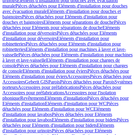
urinoirs
Eléments d'installation pour douches avec évacuation
murale
Pièces détachées pour Eléments d'installation pour douches
avec évacuation murale
Eléments d'installation pour douches et
baignoires
Pièces détachées pour Eléments d'installation pour
douches et baignoires
Eléments pour séparations de douche
Pièces
détachées pour Eléments pour séparations de douche
Eléments
d'installation pour déversoirs
Pièces détachées pour Eléments
d'installation pour déversoirs
Eléments d'installation pour
robinetteries
Pièces détachées pour Eléments d'installation pour
robinetteries
Eléments d'installation pour machines à laver et lave-
vaisselle
Pièces détachées pour Eléments d'installation pour machines
à laver et lave-vaisselle
Eléments d'installation pour charges de
console
Pièces détachées pour Eléments d'installation pour charges
de console
Eléments d'installation pour éviers
Pièces détachées pour
Eléments d'installation pour éviers
Accessoires
Pièces détachées pour
Accessoires
Geberit GIS
Parois
Pièces détachées pour Parois
Systèmes
porteurs
Accessoires pour préfabrications
Pièces détachées pour
Accessoires pour préfabrications
Accessoires pour l'isolation
phonique
Revêtements
Eléments d'installation
Pièces détachées pour
Eléments d'installation
Eléments d'installation pour WC
Pièces
détachées pour Eléments d'installation pour WC
Eléments
d'installation pour lavabos
Pièces détachées pour Eléments
d'installation pour lavabos
Eléments d'installation pour bidets
Pièces
détachées pour Eléments d'installation pour bidets
Eléments
d'installation pour urinoirs
Pièces détachées pour Eléments