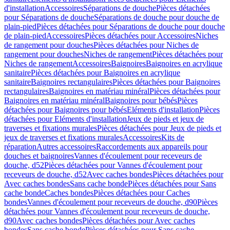
d'installation
Accessoires
Séparations de douche
Pièces détachées
pour Séparations de douche
Séparations de douche pour douche de
plain-pied
Pièces détachées pour Séparations de douche pour douche
de plain-pied
Accessoires
Pièces détachées pour Accessoires
Niches
de rangement pour douches
Pièces détachées pour Niches de
rangement pour douches
Niches de rangement
Pièces détachées pour
Niches de rangement
Accessoires
Baignoires
Baignoires en acrylique
sanitaire
Pièces détachées pour Baignoires en acrylique
sanitaire
Baignoires rectangulaires
Pièces détachées pour Baignoires
rectangulaires
Baignoires en matériau minéral
Pièces détachées pour
Baignoires en matériau minéral
Baignoires pour bébés
Pièces
détachées pour Baignoires pour bébés
Eléments d'installation
Pièces
détachées pour Eléments d'installation
Jeux de pieds et jeux de
traverses et fixations murales
Pièces détachées pour Jeux de pieds et
jeux de traverses et fixations murales
Accessoires
Kits de
réparation
Autres accessoires
Raccordements aux appareils pour
douches et baignoires
Vannes d'écoulement pour receveurs de
douche, d52
Pièces détachées pour Vannes d'écoulement pour
receveurs de douche, d52
Avec caches bondes
Pièces détachées pour
Avec caches bondes
Sans cache bonde
Pièces détachées pour Sans
cache bonde
Caches bondes
Pièces détachées pour Caches
bondes
Vannes d'écoulement pour receveurs de douche, d90
Pièces
détachées pour Vannes d'écoulement pour receveurs de douche,
d90
Avec caches bondes
Pièces détachées pour Avec caches
bondes
Sans cache bonde
Pièces détachées pour Sans cache