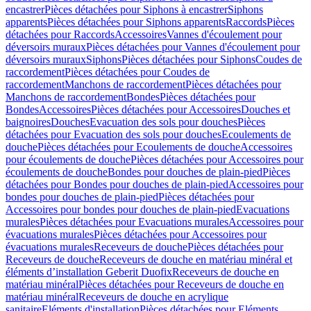
encastrer
Pièces détachées pour Siphons à encastrer
Siphons
apparents
Pièces détachées pour Siphons apparents
Raccords
Pièces
détachées pour Raccords
Accessoires
Vannes d'écoulement pour
déversoirs muraux
Pièces détachées pour Vannes d'écoulement pour
déversoirs muraux
Siphons
Pièces détachées pour Siphons
Coudes de
raccordement
Pièces détachées pour Coudes de
raccordement
Manchons de raccordement
Pièces détachées pour
Manchons de raccordement
Bondes
Pièces détachées pour
Bondes
Accessoires
Pièces détachées pour Accessoires
Douches et
baignoires
Douches
Evacuation des sols pour douches
Pièces
détachées pour Evacuation des sols pour douches
Ecoulements de
douche
Pièces détachées pour Ecoulements de douche
Accessoires
pour écoulements de douche
Pièces détachées pour Accessoires pour
écoulements de douche
Bondes pour douches de plain-pied
Pièces
détachées pour Bondes pour douches de plain-pied
Accessoires pour
bondes pour douches de plain-pied
Pièces détachées pour
Accessoires pour bondes pour douches de plain-pied
Evacuations
murales
Pièces détachées pour Evacuations murales
Accessoires pour
évacuations murales
Pièces détachées pour Accessoires pour
évacuations murales
Receveurs de douche
Pièces détachées pour
Receveurs de douche
Receveurs de douche en matériau minéral et
éléments d’installation Geberit Duofix
Receveurs de douche en
matériau minéral
Pièces détachées pour Receveurs de douche en
matériau minéral
Receveurs de douche en acrylique
sanitaire
Eléments d'installation
Pièces détachées pour Eléments