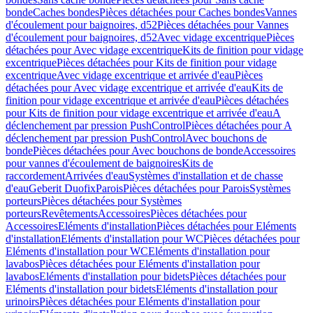
bonde
Caches bondes
Pièces détachées pour Caches bondes
Vannes
d'écoulement pour baignoires, d52
Pièces détachées pour Vannes
d'écoulement pour baignoires, d52
Avec vidage excentrique
Pièces
détachées pour Avec vidage excentrique
Kits de finition pour vidage
excentrique
Pièces détachées pour Kits de finition pour vidage
excentrique
Avec vidage excentrique et arrivée d'eau
Pièces
détachées pour Avec vidage excentrique et arrivée d'eau
Kits de
finition pour vidage excentrique et arrivée d'eau
Pièces détachées
pour Kits de finition pour vidage excentrique et arrivée d'eau
A
déclenchement par pression PushControl
Pièces détachées pour A
déclenchement par pression PushControl
Avec bouchons de
bonde
Pièces détachées pour Avec bouchons de bonde
Accessoires
pour vannes d'écoulement de baignoires
Kits de
raccordement
Arrivées d'eau
Systèmes d'installation et de chasse
d'eau
Geberit Duofix
Parois
Pièces détachées pour Parois
Systèmes
porteurs
Pièces détachées pour Systèmes
porteurs
Revêtements
Accessoires
Pièces détachées pour
Accessoires
Eléments d'installation
Pièces détachées pour Eléments
d'installation
Eléments d'installation pour WC
Pièces détachées pour
Eléments d'installation pour WC
Eléments d'installation pour
lavabos
Pièces détachées pour Eléments d'installation pour
lavabos
Eléments d'installation pour bidets
Pièces détachées pour
Eléments d'installation pour bidets
Eléments d'installation pour
urinoirs
Pièces détachées pour Eléments d'installation pour