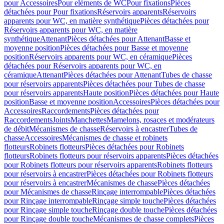
pour Accessoires
Pour eléments de WC
Pour fixations
Pièces
détachées pour Pour fixations
Réservoirs apparents
Réservoirs
apparents pour WC, en matière synthétique
Pièces détachées pour
Réservoirs apparents pour WC, en matière
synthétique
Attenant
Pièces détachées pour Attenant
Basse et
moyenne position
Pièces détachées pour Basse et moyenne
position
Réservoirs apparents pour WC, en céramique
Pièces
détachées pour Réservoirs apparents pour WC, en
céramique
Attenant
Pièces détachées pour Attenant
Tubes de chasse
pour réservoirs apparents
Pièces détachées pour Tubes de chasse
pour réservoirs apparents
Haute position
Pièces détachées pour Haute
position
Basse et moyenne position
Accessoires
Pièces détachées pour
Accessoires
Raccordements
Pièces détachées pour
Raccordements
Joints
Manchettes
Mamelons, rosaces et modérateurs
de débit
Mécanismes de chasse
Réservoirs à encastrer
Tubes de
chasse
Accessoires
Mécanismes de chasse et robinets
flotteurs
Robinets flotteurs
Pièces détachées pour Robinets
flotteurs
Robinets flotteurs pour réservoirs apparents
Pièces détachées
pour Robinets flotteurs pour réservoirs apparents
Robinets flotteurs
pour réservoirs à encastrer
Pièces détachées pour Robinets flotteurs
pour réservoirs à encastrer
Mécanismes de chasse
Pièces détachées
pour Mécanismes de chasse
Rinçage interrompable
Pièces détachées
pour Rinçage interrompable
Rinçage simple touche
Pièces détachées
pour Rinçage simple touche
Rinçage double touche
Pièces détachées
pour Rinçage double touche
Mécanismes de chasse complets
Pièces