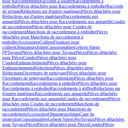
pour Raccordements
Raccords à souder
Raccordements à
emboîter
Pièces détachées pour Raccordements à emboîter
Raccords
de serrage
Réductions sur d'autres matériaux
Pièces détachées pour
Réductions sur d'autres matériaux
Raccordements aux
appareils
Pièces détachées pour Raccordements aux appareils
Coudes
de raccordement
Pièces détachées pour Coudes de
raccordement
Manchons de raccordement à emboîter
Pièces
détachées pour Manchons de raccordement à
emboîter
Accessoires
Colliers
Fixations pour
colliers
Obturateurs
Joints
Consommables
Geberit Silent-
PP
Tuyaux
Pièces détachées pour Tuyaux
Pièces
Pièces détachées
pour Pièces
Coudes
Pièces détachées pour
Coudes
Embranchements
Pièces détachées pour
Embranchements
Réductions
Pièces détachées pour
Réductions
Ouvertures de nettoyage
Pièces détachées pour
Ouvertures de nettoyage
Raccordements
Pièces détachées pour
Raccordements
Raccordements à emboîter
Pièces détachées pour
Raccordements à emboîter
Raccordements à griffes
Réductions sur
d'autres matériaux
Raccordements aux appareils
Pièces détachées
pour Raccordements aux appareils
Coudes de raccordement
Pièces
détachées pour Coudes de raccordement
Manchons de
raccordement
Pièces détachées pour Manchons de
raccordement
Accessoires
Obturateurs
Joints
Cape de
protection
Consommables
Geberit Silent-Pro
Tuyaux
Pièces détachées
pour Tuyaux
Pièces
Pièces détachées pour Pièces
Coudes
Pièces