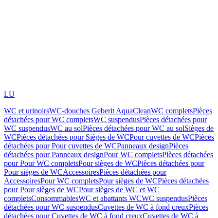
LU
WC et urinoirs
WC-douches Geberit AquaClean
WC complets
Pièces
détachées pour WC complets
WC suspendus
Pièces détachées pour
WC suspendus
WC au sol
Pièces détachées pour WC au sol
Sièges de
WC
Pièces détachées pour Sièges de WC
Pour cuvettes de WC
Pièces
détachées pour Pour cuvettes de WC
Panneaux design
Pièces
détachées pour Panneaux design
Pour WC complets
Pièces détachées
pour Pour WC complets
Pour sièges de WC
Pièces détachées pour
Pour sièges de WC
Accessoires
Pièces détachées pour
Accessoires
Pour WC complets
Pour sièges de WC
Pièces détachées
pour Pour sièges de WC
Pour sièges de WC et WC
complets
Consommables
WC et abattants WC
WC suspendus
Pièces
détachées pour WC suspendus
Cuvettes de WC à fond creux
Pièces
détachées pour Cuvettes de WC à fond creux
Cuvettes de WC à