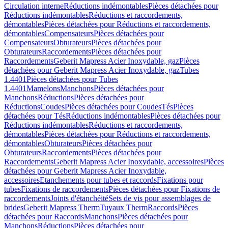
Circulation interne
Réductions indémontables
Pièces détachées pour
Réductions indémontables
Réductions et raccordements,
démontables
Pièces détachées pour Réductions et raccordements,
démontables
Compensateurs
Pièces détachées pour
Compensateurs
Obturateurs
Pièces détachées pour
Obturateurs
Raccordements
Pièces détachées pour
Raccordements
Geberit Mapress Acier Inoxydable, gaz
Pièces
détachées pour Geberit Mapress Acier Inoxydable, gaz
Tubes
1.4401
Pièces détachées pour Tubes
1.4401
Mamelons
Manchons
Pièces détachées pour
Manchons
Réductions
Pièces détachées pour
Réductions
Coudes
Pièces détachées pour Coudes
Tés
Pièces
détachées pour Tés
Réductions indémontables
Pièces détachées pour
Réductions indémontables
Réductions et raccordements,
démontables
Pièces détachées pour Réductions et raccordements,
démontables
Obturateurs
Pièces détachées pour
Obturateurs
Raccordements
Pièces détachées pour
Raccordements
Geberit Mapress Acier Inoxydable, accessoires
Pièces
détachées pour Geberit Mapress Acier Inoxydable,
accessoires
Etanchements pour tubes et raccords
Fixations pour
tubes
Fixations de raccordements
Pièces détachées pour Fixations de
raccordements
Joints d'étanchéité
Sets de vis pour assemblages de
brides
Geberit Mapress Therm
Tuyaux Therm
Raccords
Pièces
détachées pour Raccords
Manchons
Pièces détachées pour
Manchons
Réductions
Pièces détachées pour