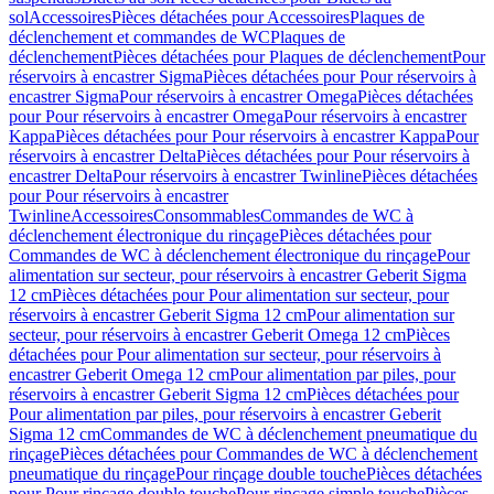
sol
Accessoires
Pièces détachées pour Accessoires
Plaques de
déclenchement et commandes de WC
Plaques de
déclenchement
Pièces détachées pour Plaques de déclenchement
Pour
réservoirs à encastrer Sigma
Pièces détachées pour Pour réservoirs à
encastrer Sigma
Pour réservoirs à encastrer Omega
Pièces détachées
pour Pour réservoirs à encastrer Omega
Pour réservoirs à encastrer
Kappa
Pièces détachées pour Pour réservoirs à encastrer Kappa
Pour
réservoirs à encastrer Delta
Pièces détachées pour Pour réservoirs à
encastrer Delta
Pour réservoirs à encastrer Twinline
Pièces détachées
pour Pour réservoirs à encastrer
Twinline
Accessoires
Consommables
Commandes de WC à
déclenchement électronique du rinçage
Pièces détachées pour
Commandes de WC à déclenchement électronique du rinçage
Pour
alimentation sur secteur, pour réservoirs à encastrer Geberit Sigma
12 cm
Pièces détachées pour Pour alimentation sur secteur, pour
réservoirs à encastrer Geberit Sigma 12 cm
Pour alimentation sur
secteur, pour réservoirs à encastrer Geberit Omega 12 cm
Pièces
détachées pour Pour alimentation sur secteur, pour réservoirs à
encastrer Geberit Omega 12 cm
Pour alimentation par piles, pour
réservoirs à encastrer Geberit Sigma 12 cm
Pièces détachées pour
Pour alimentation par piles, pour réservoirs à encastrer Geberit
Sigma 12 cm
Commandes de WC à déclenchement pneumatique du
rinçage
Pièces détachées pour Commandes de WC à déclenchement
pneumatique du rinçage
Pour rinçage double touche
Pièces détachées
pour Pour rinçage double touche
Pour rinçage simple touche
Pièces