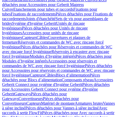
détachées pour Accessoires pour Geberit Mapress
Cuivre
Etanchements pour tubes et raccords
Fixations pour
tubes
Fixations de raccordements
Pièces détachées pour Fixations de
raccordements
Joints d'étanchéité
Sets de vis pour assemblages de
brides
Système d'hygiène Geberit
Unités de rinçage
hygiéniques
Pièces détachées pour Unités de rinçage
hygiéniques
Accessoires pour unités de rinçage
hygiéniques
Capteurs
Câbles
Couvertures et plaques de
fermeture
Réservoirs et commandes de WC avec rinçage forcé
hygiénique
Pièces détachées pour Réservoirs et commandes de WC
avec rinçage forcé hygiénique
Réservoirs à encastrer avec rinçage
forcé hygiénique
Modules d’hygiène intégrés
Pièces détachées pour
Modules d’hygiène intégrés
Accessoires pour réservoirs et
commandes de WC avec rinçage forcé hygiénique
Pièces détachées
pour Accessoires pour réservoirs et commandes de WC avec rinçage
forcé hygiénique
Capteurs
Câbles
Blocs d’alimentation
Pièces
détachées pour Blocs d’alimentation
Composants réseau
Accessoires
Geberit Connect pour système d'hygiène Geberit
Pièces détachées
pour Accessoires Geberit Connect pour système d'hygiène
Geberit
Gateways
Pièces détachées pour
Gateways
Convertisseurs
Pièces détachées pour
Convertisseurs
Capteurs
Matériel de montage
Armatures brutes
Vannes
à siège incliné
Pièces détachées pour Vannes à siège incliné
Avec
raccords à sertir FlowFit
Pièces détachées pour Avec raccords à sertir