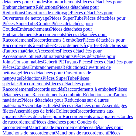
détachées pour Coudes
Embranchements
Pièces détachées pour
Embranchements
Réductions
Pièces détachées pour
Réductions
Ouvertures de nettoyage
Pièces détachées pour
Ouvertures de nettoyage
Pièces SuperTube
Pièces détachées pour
Pièces SuperTube
Coudes
Pièces détachées pour
Coudes
Embranchements
Pièces détachées pour
Embranchements
Raccordements
Pièces détachées pour
Raccordements
Raccordements à emboîter
Pièces détachées pour
Raccordements à emboîter
Raccordements à griffes
Réductions sur
d'autres matériaux
Accessoires
Pièces détachées pour
Accessoires
Colliers
Obturateurs
Joints
Pièces détachées pour
Joints
Consommables
Geberit PE
Tuyaux
Pièces
Pièces détachées pour
Pièces
Coudes
Embranchements
Réductions
Ouvertures de
nettoyage
Pièces détachées pour Ouvertures de
nettoyage
Réductions
Pièces SuperTube
Pièces
spéciales
Raccordements
Pièces détachées pour
Raccordements
Raccords soudés
Raccordements à emboîter
Pièces
détachées pour Raccordements à emboîter
Réductions sur d'autres
matériaux
Pièces détachées pour Réductions sur d'autres
matériaux
Assemblages filetés
Pièces détachées pour Assemblages
filetés
Assemblages de bride
Collerettes
Raccordements aux
appareils
Pièces détachées pour Raccordements aux appareils
Coudes
de raccordement
Pièces détachées pour Coudes de
raccordement
Manchons de raccordement
Pièces détachées pour
Manchons de raccordement
Manchons de raccordement
Pièces