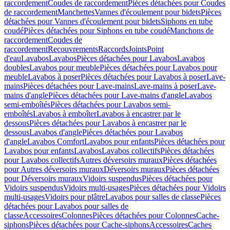
raccordement
Coudes de raccordement
Pièces détachées pour Coudes
de raccordement
Manchettes
Vannes d'écoulement pour bidets
Pièces
détachées pour Vannes d'écoulement pour bidets
Siphons en tube
coudé
Pièces détachées pour Siphons en tube coudé
Manchons de
raccordement
Coudes de
raccordement
Recouvrements
Raccords
Joints
Point
d'eau
Lavabos
Lavabos
Pièces détachées pour Lavabos
Lavabos
doubles
Lavabos pour meuble
Pièces détachées pour Lavabos pour
meuble
Lavabos à poser
Pièces détachées pour Lavabos à poser
Lave-
mains
Pièces détachées pour Lave-mains
Lave-mains à poser
Lave-
mains d'angle
Pièces détachées pour Lave-mains d'angle
Lavabos
semi-emboîtés
Pièces détachées pour Lavabos semi-
emboîtés
Lavabos à emboîter
Lavabos à encastrer par le
dessous
Pièces détachées pour Lavabos à encastrer par le
dessous
Lavabos d'angle
Pièces détachées pour Lavabos
d'angle
Lavabos Comfort
Lavabos pour enfants
Pièces détachées pour
Lavabos pour enfants
Lavabos
Lavabos collectifs
Pièces détachées
pour Lavabos collectifs
Autres déversoirs muraux
Pièces détachées
pour Autres déversoirs muraux
Déversoirs muraux
Pièces détachées
pour Déversoirs muraux
Vidoirs suspendus
Pièces détachées pour
Vidoirs suspendus
Vidoirs multi-usages
Pièces détachées pour Vidoirs
multi-usages
Vidoirs pour plâtre
Lavabos pour salles de classe
Pièces
détachées pour Lavabos pour salles de
classe
Accessoires
Colonnes
Pièces détachées pour Colonnes
Cache-
siphons
Pièces détachées pour Cache-siphons
Accessoires
Caches