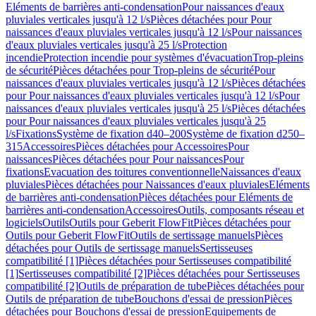
Eléments de barrières anti-condensation
Pour naissances d'eaux
pluviales verticales jusqu'à 12 l/s
Pièces détachées pour Pour
naissances d'eaux pluviales verticales jusqu'à 12 l/s
Pour naissances
d'eaux pluviales verticales jusqu'à 25 l/s
Protection
incendie
Protection incendie pour systèmes d'évacuation
Trop-pleins
de sécurité
Pièces détachées pour Trop-pleins de sécurité
Pour
naissances d'eaux pluviales verticales jusqu'à 12 l/s
Pièces détachées
pour Pour naissances d'eaux pluviales verticales jusqu'à 12 l/s
Pour
naissances d'eaux pluviales verticales jusqu'à 25 l/s
Pièces détachées
pour Pour naissances d'eaux pluviales verticales jusqu'à 25
l/s
Fixations
Système de fixation d40–200
Système de fixation d250–
315
Accessoires
Pièces détachées pour Accessoires
Pour
naissances
Pièces détachées pour Pour naissances
Pour
fixations
Evacuation des toitures conventionnelle
Naissances d'eaux
pluviales
Pièces détachées pour Naissances d'eaux pluviales
Eléments
de barrières anti-condensation
Pièces détachées pour Eléments de
barrières anti-condensation
Accessoires
Outils, composants réseau et
logiciels
Outils
Outils pour Geberit FlowFit
Pièces détachées pour
Outils pour Geberit FlowFit
Outils de sertissage manuels
Pièces
détachées pour Outils de sertissage manuels
Sertisseuses
compatibilité [1]
Pièces détachées pour Sertisseuses compatibilité
[1]
Sertisseuses compatibilité [2]
Pièces détachées pour Sertisseuses
compatibilité [2]
Outils de préparation de tube
Pièces détachées pour
Outils de préparation de tube
Bouchons d'essai de pression
Pièces
détachées pour Bouchons d'essai de pression
Equipements de