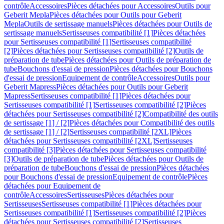
contrôle
Accessoires
Pièces détachées pour Accessoires
Outils pour
Geberit Mepla
Pièces détachées pour Outils pour Geberit
Mepla
Outils de sertissage manuels
Pièces détachées pour Outils de
sertissage manuels
Sertisseuses compatibilité [1]
Pièces détachées
pour Sertisseuses compatibilité [1]
Sertisseuses compatibilité
[2]
Pièces détachées pour Sertisseuses compatibilité [2]
Outils de
préparation de tube
Pièces détachées pour Outils de préparation de
tube
Bouchons d'essai de pression
Pièces détachées pour Bouchons
d'essai de pression
Equipement de contrôle
Accessoires
Outils pour
Geberit Mapress
Pièces détachées pour Outils pour Geberit
Mapress
Sertisseuses compatibilité [1]
Pièces détachées pour
Sertisseuses compatibilité [1]
Sertisseuses compatibilité [2]
Pièces
détachées pour Sertisseuses compatibilité [2]
Compatibilité des outils
de sertissage [1] / [2]
Pièces détachées pour Compatibilité des outils
de sertissage [1] / [2]
Sertisseuses compatibilité [2XL]
Pièces
détachées pour Sertisseuses compatibilité [2XL]
Sertisseuses
compatibilité [3]
Pièces détachées pour Sertisseuses compatibilité
[3]
Outils de préparation de tube
Pièces détachées pour Outils de
préparation de tube
Bouchons d'essai de pression
Pièces détachées
pour Bouchons d'essai de pression
Equipement de contrôle
Pièces
détachées pour Equipement de
contrôle
Accessoires
Sertisseuses
Pièces détachées pour
Sertisseuses
Sertisseuses compatibilité [1]
Pièces détachées pour
Sertisseuses compatibilité [1]
Sertisseuses compatibilité [2]
Pièces
détachées pour Sertisseuses compatibilité [2]
Sertisseuses