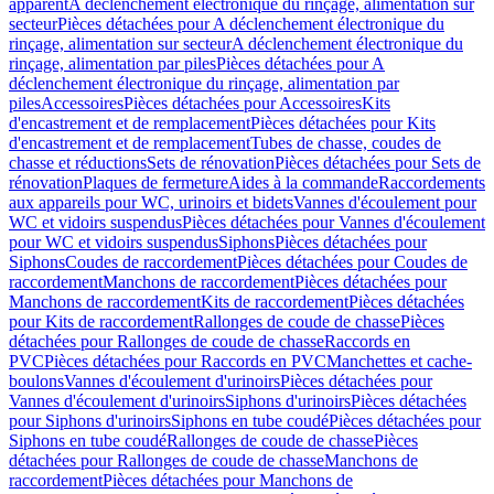
apparent
A déclenchement électronique du rinçage, alimentation sur
secteur
Pièces détachées pour A déclenchement électronique du
rinçage, alimentation sur secteur
A déclenchement électronique du
rinçage, alimentation par piles
Pièces détachées pour A
déclenchement électronique du rinçage, alimentation par
piles
Accessoires
Pièces détachées pour Accessoires
Kits
d'encastrement et de remplacement
Pièces détachées pour Kits
d'encastrement et de remplacement
Tubes de chasse, coudes de
chasse et réductions
Sets de rénovation
Pièces détachées pour Sets de
rénovation
Plaques de fermeture
Aides à la commande
Raccordements
aux appareils pour WC, urinoirs et bidets
Vannes d'écoulement pour
WC et vidoirs suspendus
Pièces détachées pour Vannes d'écoulement
pour WC et vidoirs suspendus
Siphons
Pièces détachées pour
Siphons
Coudes de raccordement
Pièces détachées pour Coudes de
raccordement
Manchons de raccordement
Pièces détachées pour
Manchons de raccordement
Kits de raccordement
Pièces détachées
pour Kits de raccordement
Rallonges de coude de chasse
Pièces
détachées pour Rallonges de coude de chasse
Raccords en
PVC
Pièces détachées pour Raccords en PVC
Manchettes et cache-
boulons
Vannes d'écoulement d'urinoirs
Pièces détachées pour
Vannes d'écoulement d'urinoirs
Siphons d'urinoirs
Pièces détachées
pour Siphons d'urinoirs
Siphons en tube coudé
Pièces détachées pour
Siphons en tube coudé
Rallonges de coude de chasse
Pièces
détachées pour Rallonges de coude de chasse
Manchons de
raccordement
Pièces détachées pour Manchons de