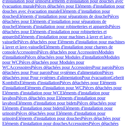
d'installation pour urinoirs
Eléments d'installation pour douches avec
évacuation murale
Pièces détachées pour Eléments d'installation pour
douches avec évacuation murale
Eléments d’installation pour
douches
Eléments d’installation pour séparations de douche
Pièces
détachées pour Eléments d’installation pour séparations de
douche
Eléments d'installation pour robinetteries et appareils
Pièces
détachées pour Eléments d'installation pour robinetteries et
appareils
Eléments d'installation pour machines à laver et lave-
vaisselle
Pièces détachées pour Eléments d'installation pour machines
à laver et lave-vaisselle
Eléments d'installation pour charges de
console
Accessoires
Pièces détachées pour Accessoires
Modules
d'installation
Pièces détachées pour Modules d'installation
Modules
pour WC
Pièces détachées pour Modules pour
WC
Accessoires
Pièces détachées pour Accessoires
Pour parois
Pièces
détachées pour Pour parois
Pour systèmes d'alimentation
Pièces
détachées pour Pour systèmes d'alimentation
Pour évacuation
Geberit
Kombifix
Eléments d'installation
Pièces détachées pour Eléments
d'installation
Eléments d'installation pour WC
Pièces détachées pour
Eléments d'installation pour WC
Eléments d'installation pour
lavabos
Pièces détachées pour Eléments d'installation pour
lavabos
Eléments d'installation pour bidets
Pièces détachées pour
Eléments d'installation pour bidets
Eléments d'installation pour
urinoirs
Pièces détachées pour Eléments d'installation pour
urinoirs
Eléments d'installation pour douches
Pièces détachées pour
Eléments d'installation pour douches
Accessoires
Pièces détachées