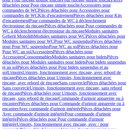
détachées pour Pour rinçage simple touche
Accessoires pour
commandes de WC
Pièces détachées pour Accessoires pour
commandes de WC
Kits d'encastrement
Pièces détachées pour Kits
d'encastrement
Pour commandes de WC à déclenchement
électronique du rinçage
Pièces détachées pour Pour commandes de
WC à déclenchement électronique du rinçage
Modules sanitaires
Geberit Monolith
Modules sanitaires pour WC
Pièces détachées pour
Modules sanitaires pour WC
Pour WC suspendus
Pièces détachées
pour Pour WC suspendus
Pour WC au sol
Pièces détachées pour
Pour WC au sol
Accessoires
Pièces détachées pour
Accessoires
Consommables
Modules sanitaires pour bidets
Pièces
détachées pour Modules sanitaires pour bidets
Pour bidets suspendus
et au sol
Pièces détachées pour Pour bidets suspendus et au
sol
Urinoirs
Urinoirs, fonctionnement avec rinçage, avec rebord de
rinçage
Pièces détachées pour Urinoirs, fonctionnement avec
rinçage, avec rebord de rinçage
Sans couvercle
Pièces détachées pour
Sans couvercle
Urinoirs, fonctionnement avec rinçage, sans rebord
de rinçage
Pièces détachées pour Urinoirs, fonctionnement avec
rinçage, sans rebord de rinçage
Commande d'urinoir apparente ou à
encastrer
Pièces détachées pour Commande d'urinoir apparente ou à
encastrer
Avec commande d'urinoir intégrée
Pièces détachées pour
Avec commande d'urinoir intégrée
Pour commande d'urinoir
intégrée
Pièces détachées pour Pour commande d'urinoir
intégrée
Urinoirs, fonctionnement avec rinçage, avec / pour