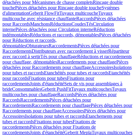
détachées pour Mécanismes de chasse complets
Rinçage double
touche
Pièces détachées pour Rinçage double touche
Systèmes
d'alimentation
Geberit FlowFit
Tuyaux multicouche
Tuyaux
multicouche avec résistance chauffante
Raccords
Pièces détachées
pour Raccords
Manchons
Réductions
Coudes
Tés
Circulation
interne
Pièces détachées pour Circulation interne
Réductions
indémontables
Réductions et raccords, démontables
Pièces détachées
pour Réductions et raccords,
démontables
Obturateurs
Raccordements
Pièces détachées pour
Raccordements
Distributeurs avec raccordement à visser
Répartiteur
avec raccord à sertir
Tés pour chauffage
Réductions et raccordements
pour chauffage, démontables
Raccordements pour chauffage
Pièces
détachées pour Raccordements pour chauffage
Accessoires
Isolations
pour tubes et raccords
Etanchéités pour tubes et raccords
Etanchéités
pour raccords
Fixations pour tubes
Fixations pour
raccordements
Joints d'étanchéité
Sets de vis pour assemblages à
bride
Consommables
Geberit PushFit
Tuyaux multicouches
Tuyaux
multicouches pour chauffage
Raccords
Pièces détachées pour
Raccords
Raccordements
Pièces détachées pour
Raccordements
Raccordements pour chauffage
Pièces détachées pour
Raccordements pour chauffage
Accessoires
Pièces détachées pour
Accessoires
Isolations pour tubes et raccords
Etanchements pour
tubes et raccords
Fixations pour tubes
Fixations de
raccordements
Pièces détachées pour Fixations de
raccordements
Joints d'étanchéité
Geberit Mepla
Tuyaux multicouches