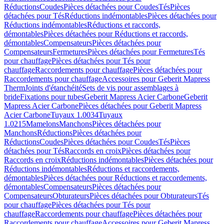
Réductions
Coudes
Pièces détachées pour Coudes
Tés
Pièces
détachées pour Tés
Réductions indémontables
Pièces détachées pour
Réductions indémontables
Réductions et raccords,
démontables
Pièces détachées pour Réductions et raccords,
démontables
Compensateurs
Pièces détachées pour
Compensateurs
Fermetures
Pièces détachées pour Fermetures
Tés
pour chauffage
Pièces détachées pour Tés pour
chauffage
Raccordements pour chauffage
Pièces détachées pour
Raccordements pour chauffage
Accessoires pour Geberit Mapress
Therm
Joints d'étanchéité
Sets de vis pour assemblages à
bride
Fixations pour tubes
Geberit Mapress Acier Carbone
Geberit
Mapress Acier Carbone
Pièces détachées pour Geberit Mapress
Acier Carbone
Tuyaux 1.0034
Tuyaux
1.0215
Mamelons
Manchons
Pièces détachées pour
Manchons
Réductions
Pièces détachées pour
Réductions
Coudes
Pièces détachées pour Coudes
Tés
Pièces
détachées pour Tés
Raccords en croix
Pièces détachées pour
Raccords en croix
Réductions indémontables
Pièces détachées pour
Réductions indémontables
Réductions et raccordements,
démontables
Pièces détachées pour Réductions et raccordements,
démontables
Compensateurs
Pièces détachées pour
Compensateurs
Obturateurs
Pièces détachées pour Obturateurs
Tés
pour chauffage
Pièces détachées pour Tés pour
chauffage
Raccordements pour chauffage
Pièces détachées pour
Raccordements pour chauffage
Accessoires pour Geberit Mapress