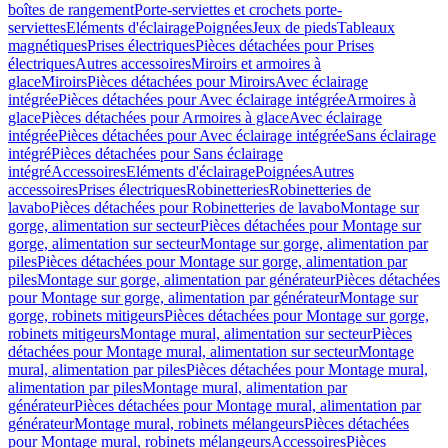
boîtes de rangement
Porte-serviettes et crochets porte-
serviettes
Eléments d'éclairage
Poignées
Jeux de pieds
Tableaux
magnétiques
Prises électriques
Pièces détachées pour Prises
électriques
Autres accessoires
Miroirs et armoires à
glace
Miroirs
Pièces détachées pour Miroirs
Avec éclairage
intégrée
Pièces détachées pour Avec éclairage intégrée
Armoires à
glace
Pièces détachées pour Armoires à glace
Avec éclairage
intégrée
Pièces détachées pour Avec éclairage intégrée
Sans éclairage
intégré
Pièces détachées pour Sans éclairage
intégré
Accessoires
Eléments d'éclairage
Poignées
Autres
accessoires
Prises électriques
Robinetteries
Robinetteries de
lavabo
Pièces détachées pour Robinetteries de lavabo
Montage sur
gorge, alimentation sur secteur
Pièces détachées pour Montage sur
gorge, alimentation sur secteur
Montage sur gorge, alimentation par
piles
Pièces détachées pour Montage sur gorge, alimentation par
piles
Montage sur gorge, alimentation par générateur
Pièces détachées
pour Montage sur gorge, alimentation par générateur
Montage sur
gorge, robinets mitigeurs
Pièces détachées pour Montage sur gorge,
robinets mitigeurs
Montage mural, alimentation sur secteur
Pièces
détachées pour Montage mural, alimentation sur secteur
Montage
mural, alimentation par piles
Pièces détachées pour Montage mural,
alimentation par piles
Montage mural, alimentation par
générateur
Pièces détachées pour Montage mural, alimentation par
générateur
Montage mural, robinets mélangeurs
Pièces détachées
pour Montage mural, robinets mélangeurs
Accessoires
Pièces