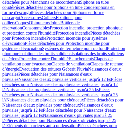
détachées pour Manchons de raccordement
Siphons en tube
coudé
Pièces détachées pour Siphons en tube coudé
Siphons en
forme d'escargot
Pièces détachées pour Siphons en forme
d'escargot
Accessoires
Colliers
Fixations pour
colliers
Coques
Obturateurs
Joints
Boîtiers de
réservation
Consommables
Protection incendie, protection phonique
et protection contre l'humidité
Protection incendie
Pièces détachées
pour Protection incendie
Protection incendie pour systèmes
d'évacuation
Pièces détachées pour Protection incendie pour
systèmes d'évacuation
Systèmes de fermeture pour plafond
Protection
phonique
Isolations des bruits solidiens
Isolations des bruits solidiens
et aériens
Protection contre l'humidité
Etanchements
Clapets de
ventilation pour évacuation
Clapets de ventilation
Clapets de retenue
d’énergie
Evacuation des toitures Geberit Pluvia
Naissances d'eaux
pluviales
Pièces détachées pour Naissances d'eaux
pluviales
Naissances d'eaux pluviales verticales jusqu'à 12 l/s
Pièces
détachées pour Naissances d'eaux pluviales verticales jusqu'à 12
l/s
Naissances d'eaux pluviales verticales jusqu'à 25 l/s
Pièces
détachées pour Naissances d'eaux pluviales verticales jusqu'à 25
l/s
Naissances d'eaux pluviales pour chéneaux
Pièces détachées pour
Naissances d'eaux pluviales pour chéneaux
Naissances d'eaux
pluviales jusqu'à 12 l/s
Pièces détachées pour Naissances d'eaux
pluviales jusqu'à 12 l/s
Naissances d'eaux pluviales jusqu'à 25
l/s
Pièces détachées pour Naissances d'eaux pluviales jusqu'à 25
l/s
Eléments de barrières anti-condensation
Pièces détachées pour