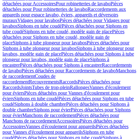
détachées pour Accessoires
Pour robinetteries de lavabo
Pièces
détachées pour Pour robinetteries de lavabo
Raccordements aux
appareils pour espace lavabo, éviers, appareils et déversoirs
muraux
Vidages pour lavabos
Pièces détachées pour Vidages pour
lavabos
Siphons en tube coudé
Pièces détachées pour Siphons en
tube coudé
Siphons en tube coudé, modèle gain de place
Pièces
détachées pour Siphons en tube coudé, modèle gain de
place
Siphons à tube plongeur pour lavabos
Pièces détachées pour
Siphons à tube plongeur pour lavabos
Siphons à tube plongeur pour
lavabos, modèle gain de place
Pièces détachées pour Siphons à tube
plongeur pour lavabos, modèle gain de place
Siphons à
encastrer
Pièces détachées pour Siphons à encastrer
Raccordements
de lavabo
Pièces détachées pour Raccordements de lavabo
Manchons
de raccordement
Coudes de
raccordement
Recouvrements
Raccords
Pièces détachées pour
Raccords
Joints
Tubes de trop-plein
Rallonges
Vannes d'écoulement
pour éviers
Pièces détachées pour Vannes d'écoulement pour
éviers
Siphons en tube coudé
Pièces détachées pour Siphons en tube
coudé
Siphons à double chambre
Pièces détachées pour Siphons à
double chambre
Siphons pour évier
Pièces détachées pour Siphons
pour évier
Manchons de raccordement
Pièces détachées pour
Manchons de raccordement
Accessoires
Pièces détachées pour
Accessoires
Vannes d'écoulement pour appareils
Pièces détachées
pour Vannes d'écoulement pour appareils
Siphons en tube
coudé
Pièces détachées pour Siphons en tube coudé
Siphons à