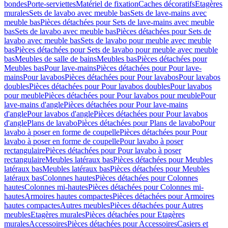
bondes
Porte-serviettes
Matériel de fixation
Caches décoratifs
Etagères
murales
Sets de lavabo avec meuble bas
Sets de lave-mains avec
meuble bas
Pièces détachées pour Sets de lave-mains avec meuble
bas
Sets de lavabo avec meuble bas
Pièces détachées pour Sets de
lavabo avec meuble bas
Sets de lavabo pour meuble avec meuble
bas
Pièces détachées pour Sets de lavabo pour meuble avec meuble
bas
Meubles de salle de bains
Meubles bas
Pièces détachées pour
Meubles bas
Pour lave-mains
Pièces détachées pour Pour lave-
mains
Pour lavabos
Pièces détachées pour Pour lavabos
Pour lavabos
doubles
Pièces détachées pour Pour lavabos doubles
Pour lavabos
pour meuble
Pièces détachées pour Pour lavabos pour meuble
Pour
lave-mains d'angle
Pièces détachées pour Pour lave-mains
d'angle
Pour lavabos d'angle
Pièces détachées pour Pour lavabos
d'angle
Plans de lavabo
Pièces détachées pour Plans de lavabo
Pour
lavabo à poser en forme de coupelle
Pièces détachées pour Pour
lavabo à poser en forme de coupelle
Pour lavabo à poser
rectangulaire
Pièces détachées pour Pour lavabo à poser
rectangulaire
Meubles latéraux bas
Pièces détachées pour Meubles
latéraux bas
Meubles latéraux bas
Pièces détachées pour Meubles
latéraux bas
Colonnes hautes
Pièces détachées pour Colonnes
hautes
Colonnes mi-hautes
Pièces détachées pour Colonnes mi-
hautes
Armoires hautes compactes
Pièces détachées pour Armoires
hautes compactes
Autres meubles
Pièces détachées pour Autres
meubles
Etagères murales
Pièces détachées pour Etagères
murales
Accessoires
Pièces détachées pour Accessoires
Casiers et