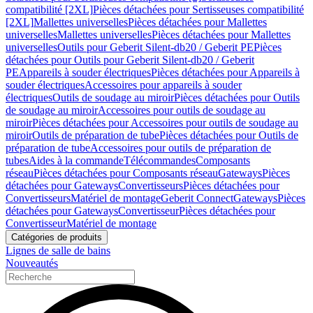
compatibilité [2XL]
Pièces détachées pour Sertisseuses compatibilité
[2XL]
Mallettes universelles
Pièces détachées pour Mallettes
universelles
Mallettes universelles
Pièces détachées pour Mallettes
universelles
Outils pour Geberit Silent-db20 / Geberit PE
Pièces
détachées pour Outils pour Geberit Silent-db20 / Geberit
PE
Appareils à souder électriques
Pièces détachées pour Appareils à
souder électriques
Accessoires pour appareils à souder
électriques
Outils de soudage au miroir
Pièces détachées pour Outils
de soudage au miroir
Accessoires pour outils de soudage au
miroir
Pièces détachées pour Accessoires pour outils de soudage au
miroir
Outils de préparation de tube
Pièces détachées pour Outils de
préparation de tube
Accessoires pour outils de préparation de
tubes
Aides à la commande
Télécommandes
Composants
réseau
Pièces détachées pour Composants réseau
Gateways
Pièces
détachées pour Gateways
Convertisseurs
Pièces détachées pour
Convertisseurs
Matériel de montage
Geberit Connect
Gateways
Pièces
détachées pour Gateways
Convertisseur
Pièces détachées pour
Convertisseur
Matériel de montage
Catégories de produits
Lignes de salle de bains
Nouveautés