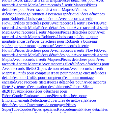
FlowFit
Avec raccords à sertir Mepla
Pièces détachées pour Avec
raccords à sertir Mepla
Avec raccords à sertir Mapress
Pièces
détachées pour Avec raccords à sertir Mapress
Vannes
d’échantillonnage
Robinets à boisseau sphérique
Pièces détachées
pour Robinets à boisseau sphérique
Avec raccords à sertir
FlowFit
Pièces détachées pour Avec raccords à sertir FlowFit
Avec
raccords à sertir Mepla
Pièces détachées pour Avec raccords à sertir
Mepla
Avec raccords à sertir Mapress
Pièces détachées pour Avec
raccords à sertir Mapress
Robinets à boisseau sphérique pour
montage encastré
Pièces détachées pour Robinets à boisseau
sphérique pour montage encastré
Avec raccords à sertir
FlowFit
Pièces détachées pour Avec raccords à sertir FlowFit
Avec
raccords à sertir Mepla
Pièces détachées pour Avec raccords à sertir
Mepla
Avec raccords à sertir Mapress
Pièces détachées pour Avec
raccords à sertir Mapress
Avec raccords filetés
Pièces détachées pour
Avec raccords filetés
Clapets de non retour
Avec raccords à sertir
Mapress
Unités pour compteur d'eau pour montage encastré
Pièces
détachées pour Unités pour compteur d'eau pour montage
encastré
Avec raccords filetés
Pièces détachées pour Avec raccords
filetés
Systèmes d'évacuation des bâtiments
Geberit Silent-
db20
Tuyaux
Pièces
Pièces détachées pour
Pièces
Coudes
Embranchements
Pièces détachées pour
Embranchements
Réductions
Ouvertures de nettoyage
Pièces
détachées pour Ouvertures de nettoyage
Pièces
SuperTube
Coudes
Pièces spéciales
Raccordements
Pièces détachées