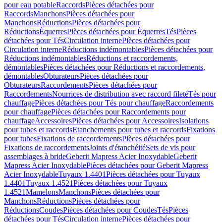
pour eau potable
Raccords
Pièces détachées pour
Raccords
Manchons
Pièces détachées pour
Manchons
Réductions
Pièces détachées pour
Réductions
Équerres
Pièces détachées pour Équerres
Tés
Pièces
détachées pour Tés
Circulation interne
Pièces détachées pour
Circulation interne
Réductions indémontables
Pièces détachées pour
Réductions indémontables
Réductions et raccordements,
démontables
Pièces détachées pour Réductions et raccordements,
démontables
Obturateurs
Pièces détachées pour
Obturateurs
Raccordements
Pièces détachées pour
Raccordements
Nourrices de distribution avec raccord fileté
Tés pour
chauffage
Pièces détachées pour Tés pour chauffage
Raccordements
pour chauffage
Pièces détachées pour Raccordements pour
chauffage
Accessoires
Pièces détachées pour Accessoires
Isolations
pour tubes et raccords
Etanchements pour tubes et raccords
Fixations
pour tubes
Fixations de raccordements
Pièces détachées pour
Fixations de raccordements
Joints d'étanchéité
Sets de vis pour
assemblages à bride
Geberit Mapress Acier Inoxydable
Geberit
Mapress Acier Inoxydable
Pièces détachées pour Geberit Mapress
Acier Inoxydable
Tuyaux 1.4401
Pièces détachées pour Tuyaux
1.4401
Tuyaux 1.4521
Pièces détachées pour Tuyaux
1.4521
Mamelons
Manchons
Pièces détachées pour
Manchons
Réductions
Pièces détachées pour
Réductions
Coudes
Pièces détachées pour Coudes
Tés
Pièces
détachées pour Tés
Circulation interne
Pièces détachées pour