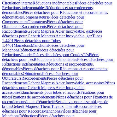
Circulation interne
Réductions indémontables
Pièces détachées pour
Réductions indémontables
Réductions et raccordements,
démontables
Pièces détachées pour Réductions et raccordements,
démontables
Compensateurs
Pièces détachées pour
Compensateurs
Obturateurs
Pièces détachées pour
Obturateurs
Raccordements
Pièces détachées pour
Raccordements
Geberit Mapress Acier Inoxydable, gaz
Pièces
détachées pour Geberit Mapress Acier Inoxydable, gaz
Tubes
1.4401
Pièces détachées pour Tubes
1.4401
Mamelons
Manchons
Pièces détachées pour
Manchons
Réductions
Pièces détachées pour
Réductions
Coudes
Pièces détachées pour Coudes
Tés
Pièces
détachées pour Tés
Réductions indémontables
Pièces détachées pour
Réductions indémontables
Réductions et raccordements,
démontables
Pièces détachées pour Réductions et raccordements,
démontables
Obturateurs
Pièces détachées pour
Obturateurs
Raccordements
Pièces détachées pour
Raccordements
Geberit Mapress Acier Inoxydable, accessoires
Pièces
détachées pour Geberit Mapress Acier Inoxydable,
accessoires
Etanchements pour tubes et raccords
Fixations pour
tubes
Fixations de raccordements
Pièces détachées pour Fixations de
raccordements
Joints d'étanchéité
Sets de vis pour assemblages de
brides
Geberit Mapress Therm
Tuyaux Therm
Raccords
Pièces
détachées pour Raccords
Manchons
Pièces détachées pour
Manchons
Réductions
Pièces détachées pour