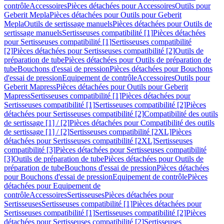
contrôle
Accessoires
Pièces détachées pour Accessoires
Outils pour
Geberit Mepla
Pièces détachées pour Outils pour Geberit
Mepla
Outils de sertissage manuels
Pièces détachées pour Outils de
sertissage manuels
Sertisseuses compatibilité [1]
Pièces détachées
pour Sertisseuses compatibilité [1]
Sertisseuses compatibilité
[2]
Pièces détachées pour Sertisseuses compatibilité [2]
Outils de
préparation de tube
Pièces détachées pour Outils de préparation de
tube
Bouchons d'essai de pression
Pièces détachées pour Bouchons
d'essai de pression
Equipement de contrôle
Accessoires
Outils pour
Geberit Mapress
Pièces détachées pour Outils pour Geberit
Mapress
Sertisseuses compatibilité [1]
Pièces détachées pour
Sertisseuses compatibilité [1]
Sertisseuses compatibilité [2]
Pièces
détachées pour Sertisseuses compatibilité [2]
Compatibilité des outils
de sertissage [1] / [2]
Pièces détachées pour Compatibilité des outils
de sertissage [1] / [2]
Sertisseuses compatibilité [2XL]
Pièces
détachées pour Sertisseuses compatibilité [2XL]
Sertisseuses
compatibilité [3]
Pièces détachées pour Sertisseuses compatibilité
[3]
Outils de préparation de tube
Pièces détachées pour Outils de
préparation de tube
Bouchons d'essai de pression
Pièces détachées
pour Bouchons d'essai de pression
Equipement de contrôle
Pièces
détachées pour Equipement de
contrôle
Accessoires
Sertisseuses
Pièces détachées pour
Sertisseuses
Sertisseuses compatibilité [1]
Pièces détachées pour
Sertisseuses compatibilité [1]
Sertisseuses compatibilité [2]
Pièces
détachées pour Sertisseuses compatibilité [2]
Sertisseuses