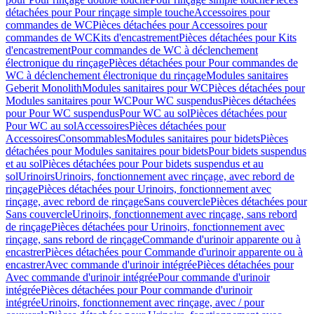
détachées pour Pour rinçage simple touche
Accessoires pour
commandes de WC
Pièces détachées pour Accessoires pour
commandes de WC
Kits d'encastrement
Pièces détachées pour Kits
d'encastrement
Pour commandes de WC à déclenchement
électronique du rinçage
Pièces détachées pour Pour commandes de
WC à déclenchement électronique du rinçage
Modules sanitaires
Geberit Monolith
Modules sanitaires pour WC
Pièces détachées pour
Modules sanitaires pour WC
Pour WC suspendus
Pièces détachées
pour Pour WC suspendus
Pour WC au sol
Pièces détachées pour
Pour WC au sol
Accessoires
Pièces détachées pour
Accessoires
Consommables
Modules sanitaires pour bidets
Pièces
détachées pour Modules sanitaires pour bidets
Pour bidets suspendus
et au sol
Pièces détachées pour Pour bidets suspendus et au
sol
Urinoirs
Urinoirs, fonctionnement avec rinçage, avec rebord de
rinçage
Pièces détachées pour Urinoirs, fonctionnement avec
rinçage, avec rebord de rinçage
Sans couvercle
Pièces détachées pour
Sans couvercle
Urinoirs, fonctionnement avec rinçage, sans rebord
de rinçage
Pièces détachées pour Urinoirs, fonctionnement avec
rinçage, sans rebord de rinçage
Commande d'urinoir apparente ou à
encastrer
Pièces détachées pour Commande d'urinoir apparente ou à
encastrer
Avec commande d'urinoir intégrée
Pièces détachées pour
Avec commande d'urinoir intégrée
Pour commande d'urinoir
intégrée
Pièces détachées pour Pour commande d'urinoir
intégrée
Urinoirs, fonctionnement avec rinçage, avec / pour