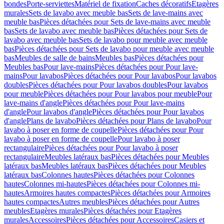
bondes
Porte-serviettes
Matériel de fixation
Caches décoratifs
Etagères
murales
Sets de lavabo avec meuble bas
Sets de lave-mains avec
meuble bas
Pièces détachées pour Sets de lave-mains avec meuble
bas
Sets de lavabo avec meuble bas
Pièces détachées pour Sets de
lavabo avec meuble bas
Sets de lavabo pour meuble avec meuble
bas
Pièces détachées pour Sets de lavabo pour meuble avec meuble
bas
Meubles de salle de bains
Meubles bas
Pièces détachées pour
Meubles bas
Pour lave-mains
Pièces détachées pour Pour lave-
mains
Pour lavabos
Pièces détachées pour Pour lavabos
Pour lavabos
doubles
Pièces détachées pour Pour lavabos doubles
Pour lavabos
pour meuble
Pièces détachées pour Pour lavabos pour meuble
Pour
lave-mains d'angle
Pièces détachées pour Pour lave-mains
d'angle
Pour lavabos d'angle
Pièces détachées pour Pour lavabos
d'angle
Plans de lavabo
Pièces détachées pour Plans de lavabo
Pour
lavabo à poser en forme de coupelle
Pièces détachées pour Pour
lavabo à poser en forme de coupelle
Pour lavabo à poser
rectangulaire
Pièces détachées pour Pour lavabo à poser
rectangulaire
Meubles latéraux bas
Pièces détachées pour Meubles
latéraux bas
Meubles latéraux bas
Pièces détachées pour Meubles
latéraux bas
Colonnes hautes
Pièces détachées pour Colonnes
hautes
Colonnes mi-hautes
Pièces détachées pour Colonnes mi-
hautes
Armoires hautes compactes
Pièces détachées pour Armoires
hautes compactes
Autres meubles
Pièces détachées pour Autres
meubles
Etagères murales
Pièces détachées pour Etagères
murales
Accessoires
Pièces détachées pour Accessoires
Casiers et