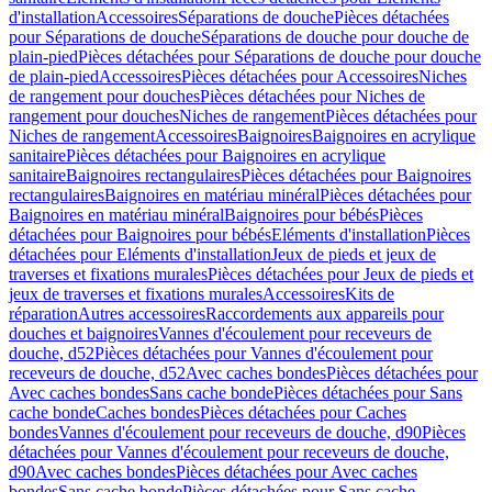
d'installation
Accessoires
Séparations de douche
Pièces détachées
pour Séparations de douche
Séparations de douche pour douche de
plain-pied
Pièces détachées pour Séparations de douche pour douche
de plain-pied
Accessoires
Pièces détachées pour Accessoires
Niches
de rangement pour douches
Pièces détachées pour Niches de
rangement pour douches
Niches de rangement
Pièces détachées pour
Niches de rangement
Accessoires
Baignoires
Baignoires en acrylique
sanitaire
Pièces détachées pour Baignoires en acrylique
sanitaire
Baignoires rectangulaires
Pièces détachées pour Baignoires
rectangulaires
Baignoires en matériau minéral
Pièces détachées pour
Baignoires en matériau minéral
Baignoires pour bébés
Pièces
détachées pour Baignoires pour bébés
Eléments d'installation
Pièces
détachées pour Eléments d'installation
Jeux de pieds et jeux de
traverses et fixations murales
Pièces détachées pour Jeux de pieds et
jeux de traverses et fixations murales
Accessoires
Kits de
réparation
Autres accessoires
Raccordements aux appareils pour
douches et baignoires
Vannes d'écoulement pour receveurs de
douche, d52
Pièces détachées pour Vannes d'écoulement pour
receveurs de douche, d52
Avec caches bondes
Pièces détachées pour
Avec caches bondes
Sans cache bonde
Pièces détachées pour Sans
cache bonde
Caches bondes
Pièces détachées pour Caches
bondes
Vannes d'écoulement pour receveurs de douche, d90
Pièces
détachées pour Vannes d'écoulement pour receveurs de douche,
d90
Avec caches bondes
Pièces détachées pour Avec caches
bondes
Sans cache bonde
Pièces détachées pour Sans cache