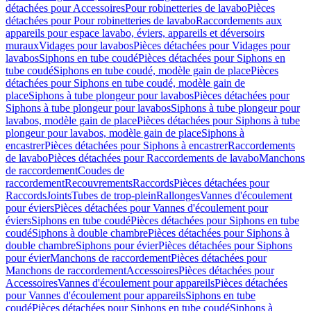
détachées pour Accessoires
Pour robinetteries de lavabo
Pièces
détachées pour Pour robinetteries de lavabo
Raccordements aux
appareils pour espace lavabo, éviers, appareils et déversoirs
muraux
Vidages pour lavabos
Pièces détachées pour Vidages pour
lavabos
Siphons en tube coudé
Pièces détachées pour Siphons en
tube coudé
Siphons en tube coudé, modèle gain de place
Pièces
détachées pour Siphons en tube coudé, modèle gain de
place
Siphons à tube plongeur pour lavabos
Pièces détachées pour
Siphons à tube plongeur pour lavabos
Siphons à tube plongeur pour
lavabos, modèle gain de place
Pièces détachées pour Siphons à tube
plongeur pour lavabos, modèle gain de place
Siphons à
encastrer
Pièces détachées pour Siphons à encastrer
Raccordements
de lavabo
Pièces détachées pour Raccordements de lavabo
Manchons
de raccordement
Coudes de
raccordement
Recouvrements
Raccords
Pièces détachées pour
Raccords
Joints
Tubes de trop-plein
Rallonges
Vannes d'écoulement
pour éviers
Pièces détachées pour Vannes d'écoulement pour
éviers
Siphons en tube coudé
Pièces détachées pour Siphons en tube
coudé
Siphons à double chambre
Pièces détachées pour Siphons à
double chambre
Siphons pour évier
Pièces détachées pour Siphons
pour évier
Manchons de raccordement
Pièces détachées pour
Manchons de raccordement
Accessoires
Pièces détachées pour
Accessoires
Vannes d'écoulement pour appareils
Pièces détachées
pour Vannes d'écoulement pour appareils
Siphons en tube
coudé
Pièces détachées pour Siphons en tube coudé
Siphons à