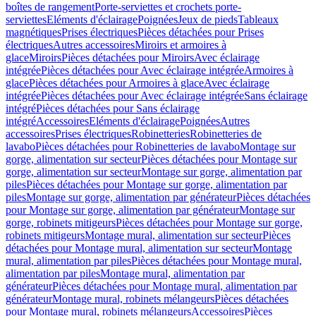
boîtes de rangement
Porte-serviettes et crochets porte-
serviettes
Eléments d'éclairage
Poignées
Jeux de pieds
Tableaux
magnétiques
Prises électriques
Pièces détachées pour Prises
électriques
Autres accessoires
Miroirs et armoires à
glace
Miroirs
Pièces détachées pour Miroirs
Avec éclairage
intégrée
Pièces détachées pour Avec éclairage intégrée
Armoires à
glace
Pièces détachées pour Armoires à glace
Avec éclairage
intégrée
Pièces détachées pour Avec éclairage intégrée
Sans éclairage
intégré
Pièces détachées pour Sans éclairage
intégré
Accessoires
Eléments d'éclairage
Poignées
Autres
accessoires
Prises électriques
Robinetteries
Robinetteries de
lavabo
Pièces détachées pour Robinetteries de lavabo
Montage sur
gorge, alimentation sur secteur
Pièces détachées pour Montage sur
gorge, alimentation sur secteur
Montage sur gorge, alimentation par
piles
Pièces détachées pour Montage sur gorge, alimentation par
piles
Montage sur gorge, alimentation par générateur
Pièces détachées
pour Montage sur gorge, alimentation par générateur
Montage sur
gorge, robinets mitigeurs
Pièces détachées pour Montage sur gorge,
robinets mitigeurs
Montage mural, alimentation sur secteur
Pièces
détachées pour Montage mural, alimentation sur secteur
Montage
mural, alimentation par piles
Pièces détachées pour Montage mural,
alimentation par piles
Montage mural, alimentation par
générateur
Pièces détachées pour Montage mural, alimentation par
générateur
Montage mural, robinets mélangeurs
Pièces détachées
pour Montage mural, robinets mélangeurs
Accessoires
Pièces