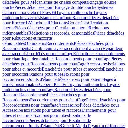
détachées pour Mécanismes de chasse complets
Rinçage double
touche
Pièces détachées pour Rinçage double touche
Systèmes
d'alimentation
Geberit FlowFit
Tuyaux multicouche
Tuyaux
multicouche avec résistance chauffante
Raccords
Pièces détachées
pour Raccords
Manchons
Réductions
Coudes
Tés
Circulation
interne
Pièces détachées pour Circulation interne
Réductions
indémontables
Réductions et raccords, démontables
Pièces détachées
pour Réductions et raccords,
démontables
Obturateurs
Raccordements
Pièces détachées pour
Raccordements
Distributeurs avec raccordement à visser
Répartiteur
avec raccord à sertir
Tés pour chauffage
Réductions et raccordements
pour chauffage, démontables
Raccordements pour chauffage
Pièces
détachées pour Raccordements pour chauffage
Accessoires
Isolations
pour tubes et raccords
Etanchéités pour tubes et raccords
Etanchéités
pour raccords
Fixations pour tubes
Fixations pour
raccordements
Joints d'étanchéité
Sets de vis pour assemblages à
bride
Consommables
Geberit PushFit
Tuyaux multicouches
Tuyaux
multicouches pour chauffage
Raccords
Pièces détachées pour
Raccords
Raccordements
Pièces détachées pour
Raccordements
Raccordements pour chauffage
Pièces détachées pour
Raccordements pour chauffage
Accessoires
Pièces détachées pour
Accessoires
Isolations pour tubes et raccords
Etanchements pour
tubes et raccords
Fixations pour tubes
Fixations de
raccordements
Pièces détachées pour Fixations de
raccordements
Joints d'étanchéité
Geberit Mepla
Tuyaux multicouches