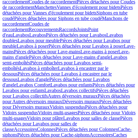
raccordement
Coudes de raccordement
Pièces détachées pour Coudes
de raccordement
Manchettes
Vannes d'écoulement pour bidets
Pièces
détachées pour Vannes d'écoulement pour bidets
Siphons en tube
coudé
Pièces détachées pour Siphons en tube coudé
Manchons de
raccordement
Coudes de
raccordement
Recouvrements
Raccords
Joints
Point
d'eau
Lavabos
Lavabos
Pièces détachées pour Lavabos
Lavabos
doubles
Lavabos pour meuble
Pièces détachées pour Lavabos pour
meuble
Lavabos à poser
Pièces détachées pour Lavabos à poser
Lave-
mains
Pièces détachées pour Lave-mains
Lave-mains à poser
Lave-
mains d'angle
Pièces détachées pour Lave-mains d'angle
Lavabos
semi-emboîtés
Pièces détachées pour Lavabos semi-
emboîtés
Lavabos à emboîter
Lavabos à encastrer par le
dessous
Pièces détachées pour Lavabos à encastrer par le
dessous
Lavabos d'angle
Pièces détachées pour Lavabos
d'angle
Lavabos Comfort
Lavabos pour enfants
Pièces détachées pour
Lavabos pour enfants
Lavabos
Lavabos collectifs
Pièces détachées
pour Lavabos collectifs
Autres déversoirs muraux
Pièces détachées
pour Autres déversoirs muraux
Déversoirs muraux
Pièces détachées
pour Déversoirs muraux
Vidoirs suspendus
Pièces détachées pour
Vidoirs suspendus
Vidoirs multi-usages
Pièces détachées pour Vidoirs
multi-usages
Vidoirs pour plâtre
Lavabos pour salles de classe
Pièces
détachées pour Lavabos pour salles de
classe
Accessoires
Colonnes
Pièces détachées pour Colonnes
Cache-
siphons
Pièces détachées pour Cache-siphons
Accessoires
Caches