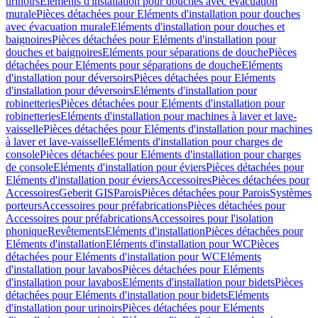
urinoirs
Eléments d'installation pour douches avec évacuation
murale
Pièces détachées pour Eléments d'installation pour douches
avec évacuation murale
Eléments d'installation pour douches et
baignoires
Pièces détachées pour Eléments d'installation pour
douches et baignoires
Eléments pour séparations de douche
Pièces
détachées pour Eléments pour séparations de douche
Eléments
d'installation pour déversoirs
Pièces détachées pour Eléments
d'installation pour déversoirs
Eléments d'installation pour
robinetteries
Pièces détachées pour Eléments d'installation pour
robinetteries
Eléments d'installation pour machines à laver et lave-
vaisselle
Pièces détachées pour Eléments d'installation pour machines
à laver et lave-vaisselle
Eléments d'installation pour charges de
console
Pièces détachées pour Eléments d'installation pour charges
de console
Eléments d'installation pour éviers
Pièces détachées pour
Eléments d'installation pour éviers
Accessoires
Pièces détachées pour
Accessoires
Geberit GIS
Parois
Pièces détachées pour Parois
Systèmes
porteurs
Accessoires pour préfabrications
Pièces détachées pour
Accessoires pour préfabrications
Accessoires pour l'isolation
phonique
Revêtements
Eléments d'installation
Pièces détachées pour
Eléments d'installation
Eléments d'installation pour WC
Pièces
détachées pour Eléments d'installation pour WC
Eléments
d'installation pour lavabos
Pièces détachées pour Eléments
d'installation pour lavabos
Eléments d'installation pour bidets
Pièces
détachées pour Eléments d'installation pour bidets
Eléments
d'installation pour urinoirs
Pièces détachées pour Eléments