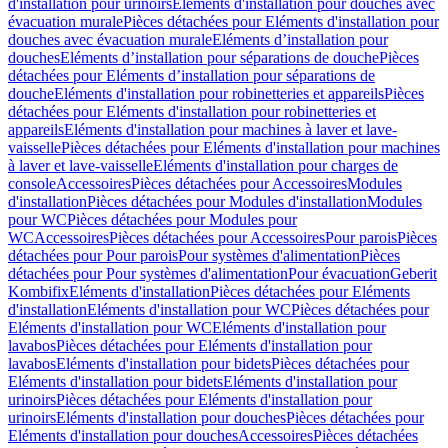
d'installation pour urinoirs
Eléments d'installation pour douches avec
évacuation murale
Pièces détachées pour Eléments d'installation pour
douches avec évacuation murale
Eléments d’installation pour
douches
Eléments d’installation pour séparations de douche
Pièces
détachées pour Eléments d’installation pour séparations de
douche
Eléments d'installation pour robinetteries et appareils
Pièces
détachées pour Eléments d'installation pour robinetteries et
appareils
Eléments d'installation pour machines à laver et lave-
vaisselle
Pièces détachées pour Eléments d'installation pour machines
à laver et lave-vaisselle
Eléments d'installation pour charges de
console
Accessoires
Pièces détachées pour Accessoires
Modules
d'installation
Pièces détachées pour Modules d'installation
Modules
pour WC
Pièces détachées pour Modules pour
WC
Accessoires
Pièces détachées pour Accessoires
Pour parois
Pièces
détachées pour Pour parois
Pour systèmes d'alimentation
Pièces
détachées pour Pour systèmes d'alimentation
Pour évacuation
Geberit
Kombifix
Eléments d'installation
Pièces détachées pour Eléments
d'installation
Eléments d'installation pour WC
Pièces détachées pour
Eléments d'installation pour WC
Eléments d'installation pour
lavabos
Pièces détachées pour Eléments d'installation pour
lavabos
Eléments d'installation pour bidets
Pièces détachées pour
Eléments d'installation pour bidets
Eléments d'installation pour
urinoirs
Pièces détachées pour Eléments d'installation pour
urinoirs
Eléments d'installation pour douches
Pièces détachées pour
Eléments d'installation pour douches
Accessoires
Pièces détachées