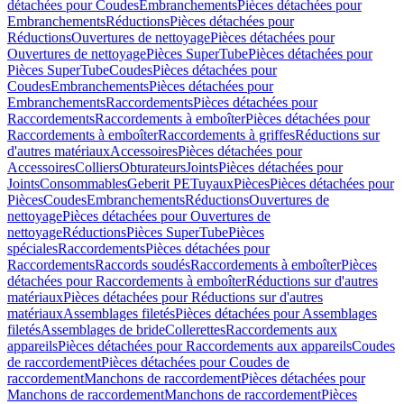
détachées pour Coudes
Embranchements
Pièces détachées pour
Embranchements
Réductions
Pièces détachées pour
Réductions
Ouvertures de nettoyage
Pièces détachées pour
Ouvertures de nettoyage
Pièces SuperTube
Pièces détachées pour
Pièces SuperTube
Coudes
Pièces détachées pour
Coudes
Embranchements
Pièces détachées pour
Embranchements
Raccordements
Pièces détachées pour
Raccordements
Raccordements à emboîter
Pièces détachées pour
Raccordements à emboîter
Raccordements à griffes
Réductions sur
d'autres matériaux
Accessoires
Pièces détachées pour
Accessoires
Colliers
Obturateurs
Joints
Pièces détachées pour
Joints
Consommables
Geberit PE
Tuyaux
Pièces
Pièces détachées pour
Pièces
Coudes
Embranchements
Réductions
Ouvertures de
nettoyage
Pièces détachées pour Ouvertures de
nettoyage
Réductions
Pièces SuperTube
Pièces
spéciales
Raccordements
Pièces détachées pour
Raccordements
Raccords soudés
Raccordements à emboîter
Pièces
détachées pour Raccordements à emboîter
Réductions sur d'autres
matériaux
Pièces détachées pour Réductions sur d'autres
matériaux
Assemblages filetés
Pièces détachées pour Assemblages
filetés
Assemblages de bride
Collerettes
Raccordements aux
appareils
Pièces détachées pour Raccordements aux appareils
Coudes
de raccordement
Pièces détachées pour Coudes de
raccordement
Manchons de raccordement
Pièces détachées pour
Manchons de raccordement
Manchons de raccordement
Pièces