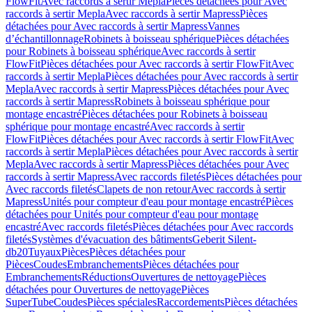
FlowFit
Avec raccords à sertir Mepla
Pièces détachées pour Avec
raccords à sertir Mepla
Avec raccords à sertir Mapress
Pièces
détachées pour Avec raccords à sertir Mapress
Vannes
d’échantillonnage
Robinets à boisseau sphérique
Pièces détachées
pour Robinets à boisseau sphérique
Avec raccords à sertir
FlowFit
Pièces détachées pour Avec raccords à sertir FlowFit
Avec
raccords à sertir Mepla
Pièces détachées pour Avec raccords à sertir
Mepla
Avec raccords à sertir Mapress
Pièces détachées pour Avec
raccords à sertir Mapress
Robinets à boisseau sphérique pour
montage encastré
Pièces détachées pour Robinets à boisseau
sphérique pour montage encastré
Avec raccords à sertir
FlowFit
Pièces détachées pour Avec raccords à sertir FlowFit
Avec
raccords à sertir Mepla
Pièces détachées pour Avec raccords à sertir
Mepla
Avec raccords à sertir Mapress
Pièces détachées pour Avec
raccords à sertir Mapress
Avec raccords filetés
Pièces détachées pour
Avec raccords filetés
Clapets de non retour
Avec raccords à sertir
Mapress
Unités pour compteur d'eau pour montage encastré
Pièces
détachées pour Unités pour compteur d'eau pour montage
encastré
Avec raccords filetés
Pièces détachées pour Avec raccords
filetés
Systèmes d'évacuation des bâtiments
Geberit Silent-
db20
Tuyaux
Pièces
Pièces détachées pour
Pièces
Coudes
Embranchements
Pièces détachées pour
Embranchements
Réductions
Ouvertures de nettoyage
Pièces
détachées pour Ouvertures de nettoyage
Pièces
SuperTube
Coudes
Pièces spéciales
Raccordements
Pièces détachées