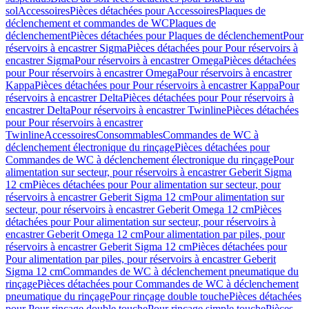
sol
Accessoires
Pièces détachées pour Accessoires
Plaques de
déclenchement et commandes de WC
Plaques de
déclenchement
Pièces détachées pour Plaques de déclenchement
Pour
réservoirs à encastrer Sigma
Pièces détachées pour Pour réservoirs à
encastrer Sigma
Pour réservoirs à encastrer Omega
Pièces détachées
pour Pour réservoirs à encastrer Omega
Pour réservoirs à encastrer
Kappa
Pièces détachées pour Pour réservoirs à encastrer Kappa
Pour
réservoirs à encastrer Delta
Pièces détachées pour Pour réservoirs à
encastrer Delta
Pour réservoirs à encastrer Twinline
Pièces détachées
pour Pour réservoirs à encastrer
Twinline
Accessoires
Consommables
Commandes de WC à
déclenchement électronique du rinçage
Pièces détachées pour
Commandes de WC à déclenchement électronique du rinçage
Pour
alimentation sur secteur, pour réservoirs à encastrer Geberit Sigma
12 cm
Pièces détachées pour Pour alimentation sur secteur, pour
réservoirs à encastrer Geberit Sigma 12 cm
Pour alimentation sur
secteur, pour réservoirs à encastrer Geberit Omega 12 cm
Pièces
détachées pour Pour alimentation sur secteur, pour réservoirs à
encastrer Geberit Omega 12 cm
Pour alimentation par piles, pour
réservoirs à encastrer Geberit Sigma 12 cm
Pièces détachées pour
Pour alimentation par piles, pour réservoirs à encastrer Geberit
Sigma 12 cm
Commandes de WC à déclenchement pneumatique du
rinçage
Pièces détachées pour Commandes de WC à déclenchement
pneumatique du rinçage
Pour rinçage double touche
Pièces détachées
pour Pour rinçage double touche
Pour rinçage simple touche
Pièces