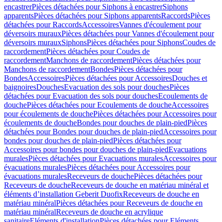
encastrer
Pièces détachées pour Siphons à encastrer
Siphons
apparents
Pièces détachées pour Siphons apparents
Raccords
Pièces
détachées pour Raccords
Accessoires
Vannes d'écoulement pour
déversoirs muraux
Pièces détachées pour Vannes d'écoulement pour
déversoirs muraux
Siphons
Pièces détachées pour Siphons
Coudes de
raccordement
Pièces détachées pour Coudes de
raccordement
Manchons de raccordement
Pièces détachées pour
Manchons de raccordement
Bondes
Pièces détachées pour
Bondes
Accessoires
Pièces détachées pour Accessoires
Douches et
baignoires
Douches
Evacuation des sols pour douches
Pièces
détachées pour Evacuation des sols pour douches
Ecoulements de
douche
Pièces détachées pour Ecoulements de douche
Accessoires
pour écoulements de douche
Pièces détachées pour Accessoires pour
écoulements de douche
Bondes pour douches de plain-pied
Pièces
détachées pour Bondes pour douches de plain-pied
Accessoires pour
bondes pour douches de plain-pied
Pièces détachées pour
Accessoires pour bondes pour douches de plain-pied
Evacuations
murales
Pièces détachées pour Evacuations murales
Accessoires pour
évacuations murales
Pièces détachées pour Accessoires pour
évacuations murales
Receveurs de douche
Pièces détachées pour
Receveurs de douche
Receveurs de douche en matériau minéral et
éléments d’installation Geberit Duofix
Receveurs de douche en
matériau minéral
Pièces détachées pour Receveurs de douche en
matériau minéral
Receveurs de douche en acrylique
sanitaire
Eléments d'installation
Pièces détachées pour Eléments