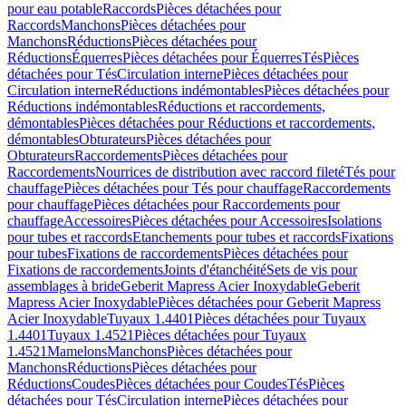
pour eau potable
Raccords
Pièces détachées pour
Raccords
Manchons
Pièces détachées pour
Manchons
Réductions
Pièces détachées pour
Réductions
Équerres
Pièces détachées pour Équerres
Tés
Pièces
détachées pour Tés
Circulation interne
Pièces détachées pour
Circulation interne
Réductions indémontables
Pièces détachées pour
Réductions indémontables
Réductions et raccordements,
démontables
Pièces détachées pour Réductions et raccordements,
démontables
Obturateurs
Pièces détachées pour
Obturateurs
Raccordements
Pièces détachées pour
Raccordements
Nourrices de distribution avec raccord fileté
Tés pour
chauffage
Pièces détachées pour Tés pour chauffage
Raccordements
pour chauffage
Pièces détachées pour Raccordements pour
chauffage
Accessoires
Pièces détachées pour Accessoires
Isolations
pour tubes et raccords
Etanchements pour tubes et raccords
Fixations
pour tubes
Fixations de raccordements
Pièces détachées pour
Fixations de raccordements
Joints d'étanchéité
Sets de vis pour
assemblages à bride
Geberit Mapress Acier Inoxydable
Geberit
Mapress Acier Inoxydable
Pièces détachées pour Geberit Mapress
Acier Inoxydable
Tuyaux 1.4401
Pièces détachées pour Tuyaux
1.4401
Tuyaux 1.4521
Pièces détachées pour Tuyaux
1.4521
Mamelons
Manchons
Pièces détachées pour
Manchons
Réductions
Pièces détachées pour
Réductions
Coudes
Pièces détachées pour Coudes
Tés
Pièces
détachées pour Tés
Circulation interne
Pièces détachées pour