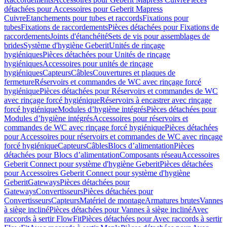
détachées pour Accessoires pour Geberit Mapress
Cuivre
Etanchements pour tubes et raccords
Fixations pour
tubes
Fixations de raccordements
Pièces détachées pour Fixations de
raccordements
Joints d'étanchéité
Sets de vis pour assemblages de
brides
Système d'hygiène Geberit
Unités de rinçage
hygiéniques
Pièces détachées pour Unités de rinçage
hygiéniques
Accessoires pour unités de rinçage
hygiéniques
Capteurs
Câbles
Couvertures et plaques de
fermeture
Réservoirs et commandes de WC avec rinçage forcé
hygiénique
Pièces détachées pour Réservoirs et commandes de WC
avec rinçage forcé hygiénique
Réservoirs à encastrer avec rinçage
forcé hygiénique
Modules d’hygiène intégrés
Pièces détachées pour
Modules d’hygiène intégrés
Accessoires pour réservoirs et
commandes de WC avec rinçage forcé hygiénique
Pièces détachées
pour Accessoires pour réservoirs et commandes de WC avec rinçage
forcé hygiénique
Capteurs
Câbles
Blocs d’alimentation
Pièces
détachées pour Blocs d’alimentation
Composants réseau
Accessoires
Geberit Connect pour système d'hygiène Geberit
Pièces détachées
pour Accessoires Geberit Connect pour système d'hygiène
Geberit
Gateways
Pièces détachées pour
Gateways
Convertisseurs
Pièces détachées pour
Convertisseurs
Capteurs
Matériel de montage
Armatures brutes
Vannes
à siège incliné
Pièces détachées pour Vannes à siège incliné
Avec
raccords à sertir FlowFit
Pièces détachées pour Avec raccords à sertir