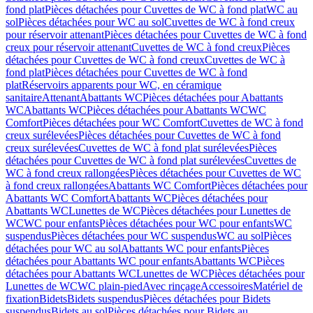
fond plat
Pièces détachées pour Cuvettes de WC à fond plat
WC au
sol
Pièces détachées pour WC au sol
Cuvettes de WC à fond creux
pour réservoir attenant
Pièces détachées pour Cuvettes de WC à fond
creux pour réservoir attenant
Cuvettes de WC à fond creux
Pièces
détachées pour Cuvettes de WC à fond creux
Cuvettes de WC à
fond plat
Pièces détachées pour Cuvettes de WC à fond
plat
Réservoirs apparents pour WC, en céramique
sanitaire
Attenant
Abattants WC
Pièces détachées pour Abattants
WC
Abattants WC
Pièces détachées pour Abattants WC
WC
Comfort
Pièces détachées pour WC Comfort
Cuvettes de WC à fond
creux surélevées
Pièces détachées pour Cuvettes de WC à fond
creux surélevées
Cuvettes de WC à fond plat surélevées
Pièces
détachées pour Cuvettes de WC à fond plat surélevées
Cuvettes de
WC à fond creux rallongées
Pièces détachées pour Cuvettes de WC
à fond creux rallongées
Abattants WC Comfort
Pièces détachées pour
Abattants WC Comfort
Abattants WC
Pièces détachées pour
Abattants WC
Lunettes de WC
Pièces détachées pour Lunettes de
WC
WC pour enfants
Pièces détachées pour WC pour enfants
WC
suspendus
Pièces détachées pour WC suspendus
WC au sol
Pièces
détachées pour WC au sol
Abattants WC pour enfants
Pièces
détachées pour Abattants WC pour enfants
Abattants WC
Pièces
détachées pour Abattants WC
Lunettes de WC
Pièces détachées pour
Lunettes de WC
WC plain-pied
Avec rinçage
Accessoires
Matériel de
fixation
Bidets
Bidets suspendus
Pièces détachées pour Bidets
suspendus
Bidets au sol
Pièces détachées pour Bidets au