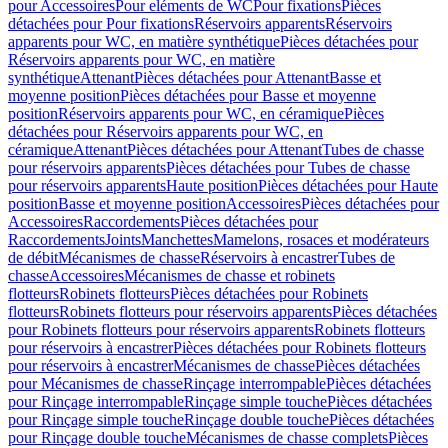
pour Accessoires
Pour eléments de WC
Pour fixations
Pièces
détachées pour Pour fixations
Réservoirs apparents
Réservoirs
apparents pour WC, en matière synthétique
Pièces détachées pour
Réservoirs apparents pour WC, en matière
synthétique
Attenant
Pièces détachées pour Attenant
Basse et
moyenne position
Pièces détachées pour Basse et moyenne
position
Réservoirs apparents pour WC, en céramique
Pièces
détachées pour Réservoirs apparents pour WC, en
céramique
Attenant
Pièces détachées pour Attenant
Tubes de chasse
pour réservoirs apparents
Pièces détachées pour Tubes de chasse
pour réservoirs apparents
Haute position
Pièces détachées pour Haute
position
Basse et moyenne position
Accessoires
Pièces détachées pour
Accessoires
Raccordements
Pièces détachées pour
Raccordements
Joints
Manchettes
Mamelons, rosaces et modérateurs
de débit
Mécanismes de chasse
Réservoirs à encastrer
Tubes de
chasse
Accessoires
Mécanismes de chasse et robinets
flotteurs
Robinets flotteurs
Pièces détachées pour Robinets
flotteurs
Robinets flotteurs pour réservoirs apparents
Pièces détachées
pour Robinets flotteurs pour réservoirs apparents
Robinets flotteurs
pour réservoirs à encastrer
Pièces détachées pour Robinets flotteurs
pour réservoirs à encastrer
Mécanismes de chasse
Pièces détachées
pour Mécanismes de chasse
Rinçage interrompable
Pièces détachées
pour Rinçage interrompable
Rinçage simple touche
Pièces détachées
pour Rinçage simple touche
Rinçage double touche
Pièces détachées
pour Rinçage double touche
Mécanismes de chasse complets
Pièces