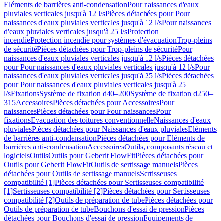
Eléments de barrières anti-condensation
Pour naissances d'eaux
pluviales verticales jusqu'à 12 l/s
Pièces détachées pour Pour
naissances d'eaux pluviales verticales jusqu'à 12 l/s
Pour naissances
d'eaux pluviales verticales jusqu'à 25 l/s
Protection
incendie
Protection incendie pour systèmes d'évacuation
Trop-pleins
de sécurité
Pièces détachées pour Trop-pleins de sécurité
Pour
naissances d'eaux pluviales verticales jusqu'à 12 l/s
Pièces détachées
pour Pour naissances d'eaux pluviales verticales jusqu'à 12 l/s
Pour
naissances d'eaux pluviales verticales jusqu'à 25 l/s
Pièces détachées
pour Pour naissances d'eaux pluviales verticales jusqu'à 25
l/s
Fixations
Système de fixation d40–200
Système de fixation d250–
315
Accessoires
Pièces détachées pour Accessoires
Pour
naissances
Pièces détachées pour Pour naissances
Pour
fixations
Evacuation des toitures conventionnelle
Naissances d'eaux
pluviales
Pièces détachées pour Naissances d'eaux pluviales
Eléments
de barrières anti-condensation
Pièces détachées pour Eléments de
barrières anti-condensation
Accessoires
Outils, composants réseau et
logiciels
Outils
Outils pour Geberit FlowFit
Pièces détachées pour
Outils pour Geberit FlowFit
Outils de sertissage manuels
Pièces
détachées pour Outils de sertissage manuels
Sertisseuses
compatibilité [1]
Pièces détachées pour Sertisseuses compatibilité
[1]
Sertisseuses compatibilité [2]
Pièces détachées pour Sertisseuses
compatibilité [2]
Outils de préparation de tube
Pièces détachées pour
Outils de préparation de tube
Bouchons d'essai de pression
Pièces
détachées pour Bouchons d'essai de pression
Equipements de