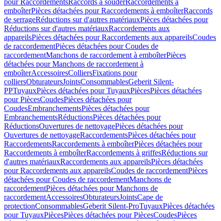
pour Raccordements
Raccords à souder
Raccordements à
emboîter
Pièces détachées pour Raccordements à emboîter
Raccords
de serrage
Réductions sur d'autres matériaux
Pièces détachées pour
Réductions sur d'autres matériaux
Raccordements aux
appareils
Pièces détachées pour Raccordements aux appareils
Coudes
de raccordement
Pièces détachées pour Coudes de
raccordement
Manchons de raccordement à emboîter
Pièces
détachées pour Manchons de raccordement à
emboîter
Accessoires
Colliers
Fixations pour
colliers
Obturateurs
Joints
Consommables
Geberit Silent-
PP
Tuyaux
Pièces détachées pour Tuyaux
Pièces
Pièces détachées
pour Pièces
Coudes
Pièces détachées pour
Coudes
Embranchements
Pièces détachées pour
Embranchements
Réductions
Pièces détachées pour
Réductions
Ouvertures de nettoyage
Pièces détachées pour
Ouvertures de nettoyage
Raccordements
Pièces détachées pour
Raccordements
Raccordements à emboîter
Pièces détachées pour
Raccordements à emboîter
Raccordements à griffes
Réductions sur
d'autres matériaux
Raccordements aux appareils
Pièces détachées
pour Raccordements aux appareils
Coudes de raccordement
Pièces
détachées pour Coudes de raccordement
Manchons de
raccordement
Pièces détachées pour Manchons de
raccordement
Accessoires
Obturateurs
Joints
Cape de
protection
Consommables
Geberit Silent-Pro
Tuyaux
Pièces détachées
pour Tuyaux
Pièces
Pièces détachées pour Pièces
Coudes
Pièces