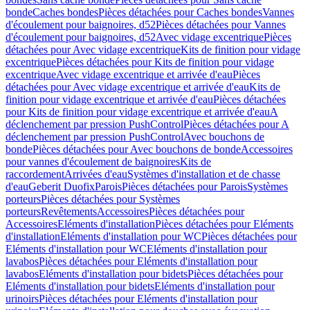
bonde
Caches bondes
Pièces détachées pour Caches bondes
Vannes
d'écoulement pour baignoires, d52
Pièces détachées pour Vannes
d'écoulement pour baignoires, d52
Avec vidage excentrique
Pièces
détachées pour Avec vidage excentrique
Kits de finition pour vidage
excentrique
Pièces détachées pour Kits de finition pour vidage
excentrique
Avec vidage excentrique et arrivée d'eau
Pièces
détachées pour Avec vidage excentrique et arrivée d'eau
Kits de
finition pour vidage excentrique et arrivée d'eau
Pièces détachées
pour Kits de finition pour vidage excentrique et arrivée d'eau
A
déclenchement par pression PushControl
Pièces détachées pour A
déclenchement par pression PushControl
Avec bouchons de
bonde
Pièces détachées pour Avec bouchons de bonde
Accessoires
pour vannes d'écoulement de baignoires
Kits de
raccordement
Arrivées d'eau
Systèmes d'installation et de chasse
d'eau
Geberit Duofix
Parois
Pièces détachées pour Parois
Systèmes
porteurs
Pièces détachées pour Systèmes
porteurs
Revêtements
Accessoires
Pièces détachées pour
Accessoires
Eléments d'installation
Pièces détachées pour Eléments
d'installation
Eléments d'installation pour WC
Pièces détachées pour
Eléments d'installation pour WC
Eléments d'installation pour
lavabos
Pièces détachées pour Eléments d'installation pour
lavabos
Eléments d'installation pour bidets
Pièces détachées pour
Eléments d'installation pour bidets
Eléments d'installation pour
urinoirs
Pièces détachées pour Eléments d'installation pour