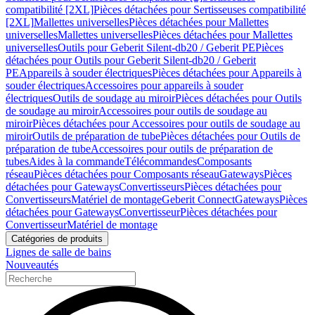
compatibilité [2XL]
Pièces détachées pour Sertisseuses compatibilité
[2XL]
Mallettes universelles
Pièces détachées pour Mallettes
universelles
Mallettes universelles
Pièces détachées pour Mallettes
universelles
Outils pour Geberit Silent-db20 / Geberit PE
Pièces
détachées pour Outils pour Geberit Silent-db20 / Geberit
PE
Appareils à souder électriques
Pièces détachées pour Appareils à
souder électriques
Accessoires pour appareils à souder
électriques
Outils de soudage au miroir
Pièces détachées pour Outils
de soudage au miroir
Accessoires pour outils de soudage au
miroir
Pièces détachées pour Accessoires pour outils de soudage au
miroir
Outils de préparation de tube
Pièces détachées pour Outils de
préparation de tube
Accessoires pour outils de préparation de
tubes
Aides à la commande
Télécommandes
Composants
réseau
Pièces détachées pour Composants réseau
Gateways
Pièces
détachées pour Gateways
Convertisseurs
Pièces détachées pour
Convertisseurs
Matériel de montage
Geberit Connect
Gateways
Pièces
détachées pour Gateways
Convertisseur
Pièces détachées pour
Convertisseur
Matériel de montage
Catégories de produits
Lignes de salle de bains
Nouveautés