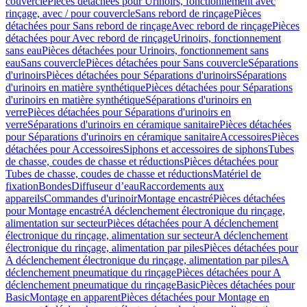
couvercle
Pièces détachées pour Urinoirs, fonctionnement avec
rinçage, avec / pour couvercle
Sans rebord de rinçage
Pièces
détachées pour Sans rebord de rinçage
Avec rebord de rinçage
Pièces
détachées pour Avec rebord de rinçage
Urinoirs, fonctionnement
sans eau
Pièces détachées pour Urinoirs, fonctionnement sans
eau
Sans couvercle
Pièces détachées pour Sans couvercle
Séparations
d'urinoirs
Pièces détachées pour Séparations d'urinoirs
Séparations
d'urinoirs en matière synthétique
Pièces détachées pour Séparations
d'urinoirs en matière synthétique
Séparations d'urinoirs en
verre
Pièces détachées pour Séparations d'urinoirs en
verre
Séparations d'urinoirs en céramique sanitaire
Pièces détachées
pour Séparations d'urinoirs en céramique sanitaire
Accessoires
Pièces
détachées pour Accessoires
Siphons et accessoires de siphons
Tubes
de chasse, coudes de chasse et réductions
Pièces détachées pour
Tubes de chasse, coudes de chasse et réductions
Matériel de
fixation
Bondes
Diffuseur d’eau
Raccordements aux
appareils
Commandes d'urinoir
Montage encastré
Pièces détachées
pour Montage encastré
A déclenchement électronique du rinçage,
alimentation sur secteur
Pièces détachées pour A déclenchement
électronique du rinçage, alimentation sur secteur
A déclenchement
électronique du rinçage, alimentation par piles
Pièces détachées pour
A déclenchement électronique du rinçage, alimentation par piles
A
déclenchement pneumatique du rinçage
Pièces détachées pour A
déclenchement pneumatique du rinçage
Basic
Pièces détachées pour
Basic
Montage en apparent
Pièces détachées pour Montage en