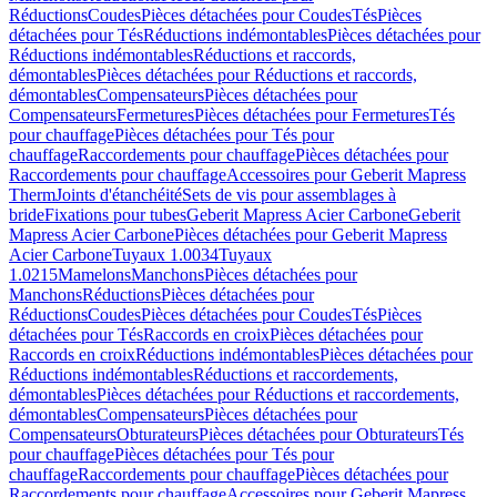
Réductions
Coudes
Pièces détachées pour Coudes
Tés
Pièces
détachées pour Tés
Réductions indémontables
Pièces détachées pour
Réductions indémontables
Réductions et raccords,
démontables
Pièces détachées pour Réductions et raccords,
démontables
Compensateurs
Pièces détachées pour
Compensateurs
Fermetures
Pièces détachées pour Fermetures
Tés
pour chauffage
Pièces détachées pour Tés pour
chauffage
Raccordements pour chauffage
Pièces détachées pour
Raccordements pour chauffage
Accessoires pour Geberit Mapress
Therm
Joints d'étanchéité
Sets de vis pour assemblages à
bride
Fixations pour tubes
Geberit Mapress Acier Carbone
Geberit
Mapress Acier Carbone
Pièces détachées pour Geberit Mapress
Acier Carbone
Tuyaux 1.0034
Tuyaux
1.0215
Mamelons
Manchons
Pièces détachées pour
Manchons
Réductions
Pièces détachées pour
Réductions
Coudes
Pièces détachées pour Coudes
Tés
Pièces
détachées pour Tés
Raccords en croix
Pièces détachées pour
Raccords en croix
Réductions indémontables
Pièces détachées pour
Réductions indémontables
Réductions et raccordements,
démontables
Pièces détachées pour Réductions et raccordements,
démontables
Compensateurs
Pièces détachées pour
Compensateurs
Obturateurs
Pièces détachées pour Obturateurs
Tés
pour chauffage
Pièces détachées pour Tés pour
chauffage
Raccordements pour chauffage
Pièces détachées pour
Raccordements pour chauffage
Accessoires pour Geberit Mapress