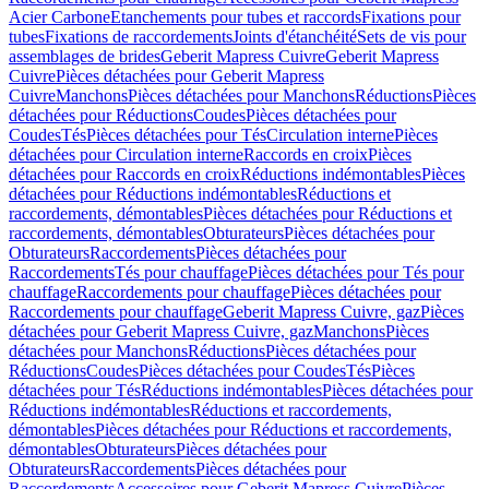
Acier Carbone
Etanchements pour tubes et raccords
Fixations pour
tubes
Fixations de raccordements
Joints d'étanchéité
Sets de vis pour
assemblages de brides
Geberit Mapress Cuivre
Geberit Mapress
Cuivre
Pièces détachées pour Geberit Mapress
Cuivre
Manchons
Pièces détachées pour Manchons
Réductions
Pièces
détachées pour Réductions
Coudes
Pièces détachées pour
Coudes
Tés
Pièces détachées pour Tés
Circulation interne
Pièces
détachées pour Circulation interne
Raccords en croix
Pièces
détachées pour Raccords en croix
Réductions indémontables
Pièces
détachées pour Réductions indémontables
Réductions et
raccordements, démontables
Pièces détachées pour Réductions et
raccordements, démontables
Obturateurs
Pièces détachées pour
Obturateurs
Raccordements
Pièces détachées pour
Raccordements
Tés pour chauffage
Pièces détachées pour Tés pour
chauffage
Raccordements pour chauffage
Pièces détachées pour
Raccordements pour chauffage
Geberit Mapress Cuivre, gaz
Pièces
détachées pour Geberit Mapress Cuivre, gaz
Manchons
Pièces
détachées pour Manchons
Réductions
Pièces détachées pour
Réductions
Coudes
Pièces détachées pour Coudes
Tés
Pièces
détachées pour Tés
Réductions indémontables
Pièces détachées pour
Réductions indémontables
Réductions et raccordements,
démontables
Pièces détachées pour Réductions et raccordements,
démontables
Obturateurs
Pièces détachées pour
Obturateurs
Raccordements
Pièces détachées pour
Raccordements
Accessoires pour Geberit Mapress Cuivre
Pièces