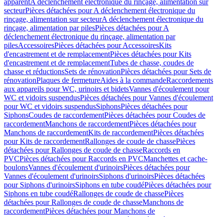
apparent
A déclenchement électronique du rinçage, alimentation sur
secteur
Pièces détachées pour A déclenchement électronique du
rinçage, alimentation sur secteur
A déclenchement électronique du
rinçage, alimentation par piles
Pièces détachées pour A
déclenchement électronique du rinçage, alimentation par
piles
Accessoires
Pièces détachées pour Accessoires
Kits
d'encastrement et de remplacement
Pièces détachées pour Kits
d'encastrement et de remplacement
Tubes de chasse, coudes de
chasse et réductions
Sets de rénovation
Pièces détachées pour Sets de
rénovation
Plaques de fermeture
Aides à la commande
Raccordements
aux appareils pour WC, urinoirs et bidets
Vannes d'écoulement pour
WC et vidoirs suspendus
Pièces détachées pour Vannes d'écoulement
pour WC et vidoirs suspendus
Siphons
Pièces détachées pour
Siphons
Coudes de raccordement
Pièces détachées pour Coudes de
raccordement
Manchons de raccordement
Pièces détachées pour
Manchons de raccordement
Kits de raccordement
Pièces détachées
pour Kits de raccordement
Rallonges de coude de chasse
Pièces
détachées pour Rallonges de coude de chasse
Raccords en
PVC
Pièces détachées pour Raccords en PVC
Manchettes et cache-
boulons
Vannes d'écoulement d'urinoirs
Pièces détachées pour
Vannes d'écoulement d'urinoirs
Siphons d'urinoirs
Pièces détachées
pour Siphons d'urinoirs
Siphons en tube coudé
Pièces détachées pour
Siphons en tube coudé
Rallonges de coude de chasse
Pièces
détachées pour Rallonges de coude de chasse
Manchons de
raccordement
Pièces détachées pour Manchons de