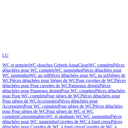
LU
WC et urinoirs
WC-douches Geberit AquaClean
WC complets
Pièces
détachées pour WC complets
WC suspendus
Pièces détachées pour
WC suspendus
WC au sol
Pièces détachées pour WC au sol
Sièges de
WC
Pièces détachées pour Sièges de WC
Pour cuvettes de WC
Pièces
détachées pour Pour cuvettes de WC
Panneaux design
Pièces
détachées pour Panneaux design
Pour WC complets
Pièces détachées
pour Pour WC complets
Pour sièges de WC
Pièces détachées pour
Pour sièges de WC
Accessoires
Pièces détachées pour
Accessoires
Pour WC complets
Pour sièges de WC
Pièces détachées
pour Pour sièges de WC
Pour sièges de WC et WC
complets
Consommables
WC et abattants WC
WC suspendus
Pièces
détachées pour WC suspendus
Cuvettes de WC à fond creux
Pièces
détachées pour Cuvettes de WC à fond creux
Cuvettes de WC à