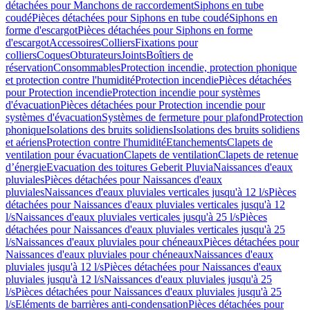
détachées pour Manchons de raccordement
Siphons en tube
coudé
Pièces détachées pour Siphons en tube coudé
Siphons en
forme d'escargot
Pièces détachées pour Siphons en forme
d'escargot
Accessoires
Colliers
Fixations pour
colliers
Coques
Obturateurs
Joints
Boîtiers de
réservation
Consommables
Protection incendie, protection phonique
et protection contre l'humidité
Protection incendie
Pièces détachées
pour Protection incendie
Protection incendie pour systèmes
d'évacuation
Pièces détachées pour Protection incendie pour
systèmes d'évacuation
Systèmes de fermeture pour plafond
Protection
phonique
Isolations des bruits solidiens
Isolations des bruits solidiens
et aériens
Protection contre l'humidité
Etanchements
Clapets de
ventilation pour évacuation
Clapets de ventilation
Clapets de retenue
d’énergie
Evacuation des toitures Geberit Pluvia
Naissances d'eaux
pluviales
Pièces détachées pour Naissances d'eaux
pluviales
Naissances d'eaux pluviales verticales jusqu'à 12 l/s
Pièces
détachées pour Naissances d'eaux pluviales verticales jusqu'à 12
l/s
Naissances d'eaux pluviales verticales jusqu'à 25 l/s
Pièces
détachées pour Naissances d'eaux pluviales verticales jusqu'à 25
l/s
Naissances d'eaux pluviales pour chéneaux
Pièces détachées pour
Naissances d'eaux pluviales pour chéneaux
Naissances d'eaux
pluviales jusqu'à 12 l/s
Pièces détachées pour Naissances d'eaux
pluviales jusqu'à 12 l/s
Naissances d'eaux pluviales jusqu'à 25
l/s
Pièces détachées pour Naissances d'eaux pluviales jusqu'à 25
l/s
Eléments de barrières anti-condensation
Pièces détachées pour