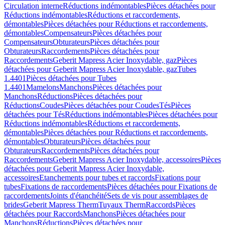
Circulation interne
Réductions indémontables
Pièces détachées pour
Réductions indémontables
Réductions et raccordements,
démontables
Pièces détachées pour Réductions et raccordements,
démontables
Compensateurs
Pièces détachées pour
Compensateurs
Obturateurs
Pièces détachées pour
Obturateurs
Raccordements
Pièces détachées pour
Raccordements
Geberit Mapress Acier Inoxydable, gaz
Pièces
détachées pour Geberit Mapress Acier Inoxydable, gaz
Tubes
1.4401
Pièces détachées pour Tubes
1.4401
Mamelons
Manchons
Pièces détachées pour
Manchons
Réductions
Pièces détachées pour
Réductions
Coudes
Pièces détachées pour Coudes
Tés
Pièces
détachées pour Tés
Réductions indémontables
Pièces détachées pour
Réductions indémontables
Réductions et raccordements,
démontables
Pièces détachées pour Réductions et raccordements,
démontables
Obturateurs
Pièces détachées pour
Obturateurs
Raccordements
Pièces détachées pour
Raccordements
Geberit Mapress Acier Inoxydable, accessoires
Pièces
détachées pour Geberit Mapress Acier Inoxydable,
accessoires
Etanchements pour tubes et raccords
Fixations pour
tubes
Fixations de raccordements
Pièces détachées pour Fixations de
raccordements
Joints d'étanchéité
Sets de vis pour assemblages de
brides
Geberit Mapress Therm
Tuyaux Therm
Raccords
Pièces
détachées pour Raccords
Manchons
Pièces détachées pour
Manchons
Réductions
Pièces détachées pour