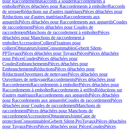
pour Raccordements
Raccords à souder
Raccordements à
emboîter
Pièces détachées pour Raccordements à emboîter
Raccords
de serrage
Réductions sur d'autres matériaux
Pièces détachées pour
Réductions sur d'autres matériaux
Raccordements aux
appareils
Pièces détachées pour Raccordements aux appareils
Coudes
de raccordement
Pièces détachées pour Coudes de
raccordement
Manchons de raccordement à emboîter
Pièces
détachées pour Manchons de raccordement à
emboîter
Accessoires
Colliers
Fixations pour
colliers
Obturateurs
Joints
Consommables
Geberit Silent-
PP
Tuyaux
Pièces détachées pour Tuyaux
Pièces
Pièces détachées
pour Pièces
Coudes
Pièces détachées pour
Coudes
Embranchements
Pièces détachées pour
Embranchements
Réductions
Pièces détachées pour
Réductions
Ouvertures de nettoyage
Pièces détachées pour
Ouvertures de nettoyage
Raccordements
Pièces détachées pour
Raccordements
Raccordements à emboîter
Pièces détachées pour
Raccordements à emboîter
Raccordements à griffes
Réductions sur
d'autres matériaux
Raccordements aux appareils
Pièces détachées
pour Raccordements aux appareils
Coudes de raccordement
Pièces
détachées pour Coudes de raccordement
Manchons de
raccordement
Pièces détachées pour Manchons de
raccordement
Accessoires
Obturateurs
Joints
Cape de
protection
Consommables
Geberit Silent-Pro
Tuyaux
Pièces détachées
pour Tuyaux
Pièces
Pièces détachées pour Pièces
Coudes
Pièces