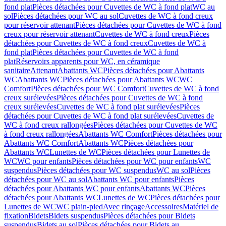
fond plat
Pièces détachées pour Cuvettes de WC à fond plat
WC au
sol
Pièces détachées pour WC au sol
Cuvettes de WC à fond creux
pour réservoir attenant
Pièces détachées pour Cuvettes de WC à fond
creux pour réservoir attenant
Cuvettes de WC à fond creux
Pièces
détachées pour Cuvettes de WC à fond creux
Cuvettes de WC à
fond plat
Pièces détachées pour Cuvettes de WC à fond
plat
Réservoirs apparents pour WC, en céramique
sanitaire
Attenant
Abattants WC
Pièces détachées pour Abattants
WC
Abattants WC
Pièces détachées pour Abattants WC
WC
Comfort
Pièces détachées pour WC Comfort
Cuvettes de WC à fond
creux surélevées
Pièces détachées pour Cuvettes de WC à fond
creux surélevées
Cuvettes de WC à fond plat surélevées
Pièces
détachées pour Cuvettes de WC à fond plat surélevées
Cuvettes de
WC à fond creux rallongées
Pièces détachées pour Cuvettes de WC
à fond creux rallongées
Abattants WC Comfort
Pièces détachées pour
Abattants WC Comfort
Abattants WC
Pièces détachées pour
Abattants WC
Lunettes de WC
Pièces détachées pour Lunettes de
WC
WC pour enfants
Pièces détachées pour WC pour enfants
WC
suspendus
Pièces détachées pour WC suspendus
WC au sol
Pièces
détachées pour WC au sol
Abattants WC pour enfants
Pièces
détachées pour Abattants WC pour enfants
Abattants WC
Pièces
détachées pour Abattants WC
Lunettes de WC
Pièces détachées pour
Lunettes de WC
WC plain-pied
Avec rinçage
Accessoires
Matériel de
fixation
Bidets
Bidets suspendus
Pièces détachées pour Bidets
suspendus
Bidets au sol
Pièces détachées pour Bidets au