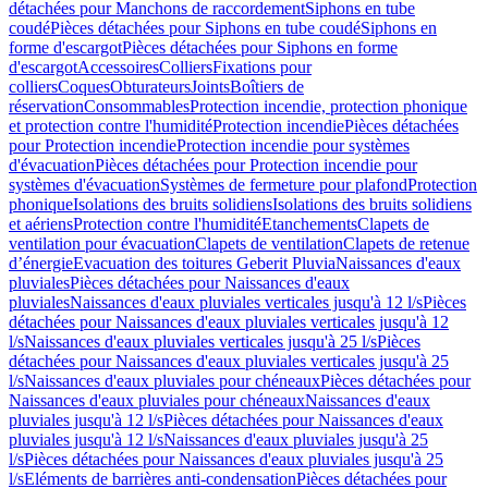
détachées pour Manchons de raccordement
Siphons en tube
coudé
Pièces détachées pour Siphons en tube coudé
Siphons en
forme d'escargot
Pièces détachées pour Siphons en forme
d'escargot
Accessoires
Colliers
Fixations pour
colliers
Coques
Obturateurs
Joints
Boîtiers de
réservation
Consommables
Protection incendie, protection phonique
et protection contre l'humidité
Protection incendie
Pièces détachées
pour Protection incendie
Protection incendie pour systèmes
d'évacuation
Pièces détachées pour Protection incendie pour
systèmes d'évacuation
Systèmes de fermeture pour plafond
Protection
phonique
Isolations des bruits solidiens
Isolations des bruits solidiens
et aériens
Protection contre l'humidité
Etanchements
Clapets de
ventilation pour évacuation
Clapets de ventilation
Clapets de retenue
d’énergie
Evacuation des toitures Geberit Pluvia
Naissances d'eaux
pluviales
Pièces détachées pour Naissances d'eaux
pluviales
Naissances d'eaux pluviales verticales jusqu'à 12 l/s
Pièces
détachées pour Naissances d'eaux pluviales verticales jusqu'à 12
l/s
Naissances d'eaux pluviales verticales jusqu'à 25 l/s
Pièces
détachées pour Naissances d'eaux pluviales verticales jusqu'à 25
l/s
Naissances d'eaux pluviales pour chéneaux
Pièces détachées pour
Naissances d'eaux pluviales pour chéneaux
Naissances d'eaux
pluviales jusqu'à 12 l/s
Pièces détachées pour Naissances d'eaux
pluviales jusqu'à 12 l/s
Naissances d'eaux pluviales jusqu'à 25
l/s
Pièces détachées pour Naissances d'eaux pluviales jusqu'à 25
l/s
Eléments de barrières anti-condensation
Pièces détachées pour