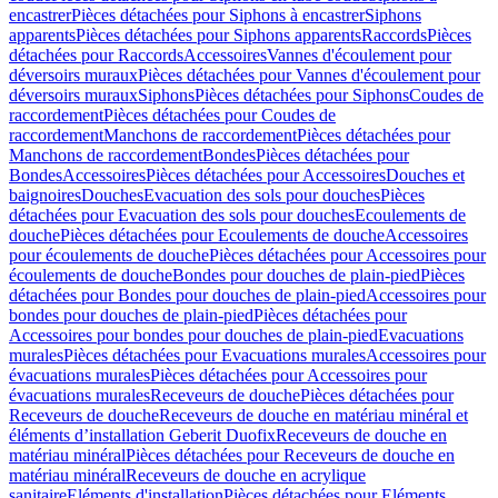
encastrer
Pièces détachées pour Siphons à encastrer
Siphons
apparents
Pièces détachées pour Siphons apparents
Raccords
Pièces
détachées pour Raccords
Accessoires
Vannes d'écoulement pour
déversoirs muraux
Pièces détachées pour Vannes d'écoulement pour
déversoirs muraux
Siphons
Pièces détachées pour Siphons
Coudes de
raccordement
Pièces détachées pour Coudes de
raccordement
Manchons de raccordement
Pièces détachées pour
Manchons de raccordement
Bondes
Pièces détachées pour
Bondes
Accessoires
Pièces détachées pour Accessoires
Douches et
baignoires
Douches
Evacuation des sols pour douches
Pièces
détachées pour Evacuation des sols pour douches
Ecoulements de
douche
Pièces détachées pour Ecoulements de douche
Accessoires
pour écoulements de douche
Pièces détachées pour Accessoires pour
écoulements de douche
Bondes pour douches de plain-pied
Pièces
détachées pour Bondes pour douches de plain-pied
Accessoires pour
bondes pour douches de plain-pied
Pièces détachées pour
Accessoires pour bondes pour douches de plain-pied
Evacuations
murales
Pièces détachées pour Evacuations murales
Accessoires pour
évacuations murales
Pièces détachées pour Accessoires pour
évacuations murales
Receveurs de douche
Pièces détachées pour
Receveurs de douche
Receveurs de douche en matériau minéral et
éléments d’installation Geberit Duofix
Receveurs de douche en
matériau minéral
Pièces détachées pour Receveurs de douche en
matériau minéral
Receveurs de douche en acrylique
sanitaire
Eléments d'installation
Pièces détachées pour Eléments