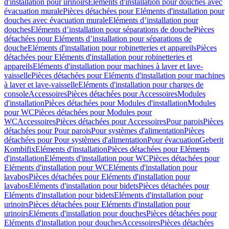
d'installation pour urinoirs
Eléments d'installation pour douches avec
évacuation murale
Pièces détachées pour Eléments d'installation pour
douches avec évacuation murale
Eléments d’installation pour
douches
Eléments d’installation pour séparations de douche
Pièces
détachées pour Eléments d’installation pour séparations de
douche
Eléments d'installation pour robinetteries et appareils
Pièces
détachées pour Eléments d'installation pour robinetteries et
appareils
Eléments d'installation pour machines à laver et lave-
vaisselle
Pièces détachées pour Eléments d'installation pour machines
à laver et lave-vaisselle
Eléments d'installation pour charges de
console
Accessoires
Pièces détachées pour Accessoires
Modules
d'installation
Pièces détachées pour Modules d'installation
Modules
pour WC
Pièces détachées pour Modules pour
WC
Accessoires
Pièces détachées pour Accessoires
Pour parois
Pièces
détachées pour Pour parois
Pour systèmes d'alimentation
Pièces
détachées pour Pour systèmes d'alimentation
Pour évacuation
Geberit
Kombifix
Eléments d'installation
Pièces détachées pour Eléments
d'installation
Eléments d'installation pour WC
Pièces détachées pour
Eléments d'installation pour WC
Eléments d'installation pour
lavabos
Pièces détachées pour Eléments d'installation pour
lavabos
Eléments d'installation pour bidets
Pièces détachées pour
Eléments d'installation pour bidets
Eléments d'installation pour
urinoirs
Pièces détachées pour Eléments d'installation pour
urinoirs
Eléments d'installation pour douches
Pièces détachées pour
Eléments d'installation pour douches
Accessoires
Pièces détachées