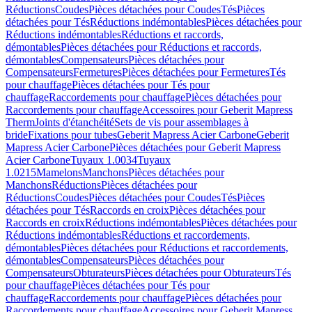
Réductions
Coudes
Pièces détachées pour Coudes
Tés
Pièces
détachées pour Tés
Réductions indémontables
Pièces détachées pour
Réductions indémontables
Réductions et raccords,
démontables
Pièces détachées pour Réductions et raccords,
démontables
Compensateurs
Pièces détachées pour
Compensateurs
Fermetures
Pièces détachées pour Fermetures
Tés
pour chauffage
Pièces détachées pour Tés pour
chauffage
Raccordements pour chauffage
Pièces détachées pour
Raccordements pour chauffage
Accessoires pour Geberit Mapress
Therm
Joints d'étanchéité
Sets de vis pour assemblages à
bride
Fixations pour tubes
Geberit Mapress Acier Carbone
Geberit
Mapress Acier Carbone
Pièces détachées pour Geberit Mapress
Acier Carbone
Tuyaux 1.0034
Tuyaux
1.0215
Mamelons
Manchons
Pièces détachées pour
Manchons
Réductions
Pièces détachées pour
Réductions
Coudes
Pièces détachées pour Coudes
Tés
Pièces
détachées pour Tés
Raccords en croix
Pièces détachées pour
Raccords en croix
Réductions indémontables
Pièces détachées pour
Réductions indémontables
Réductions et raccordements,
démontables
Pièces détachées pour Réductions et raccordements,
démontables
Compensateurs
Pièces détachées pour
Compensateurs
Obturateurs
Pièces détachées pour Obturateurs
Tés
pour chauffage
Pièces détachées pour Tés pour
chauffage
Raccordements pour chauffage
Pièces détachées pour
Raccordements pour chauffage
Accessoires pour Geberit Mapress