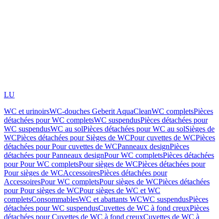
LU
WC et urinoirs
WC-douches Geberit AquaClean
WC complets
Pièces
détachées pour WC complets
WC suspendus
Pièces détachées pour
WC suspendus
WC au sol
Pièces détachées pour WC au sol
Sièges de
WC
Pièces détachées pour Sièges de WC
Pour cuvettes de WC
Pièces
détachées pour Pour cuvettes de WC
Panneaux design
Pièces
détachées pour Panneaux design
Pour WC complets
Pièces détachées
pour Pour WC complets
Pour sièges de WC
Pièces détachées pour
Pour sièges de WC
Accessoires
Pièces détachées pour
Accessoires
Pour WC complets
Pour sièges de WC
Pièces détachées
pour Pour sièges de WC
Pour sièges de WC et WC
complets
Consommables
WC et abattants WC
WC suspendus
Pièces
détachées pour WC suspendus
Cuvettes de WC à fond creux
Pièces
détachées pour Cuvettes de WC à fond creux
Cuvettes de WC à