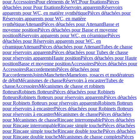
pour Accessoires
Pour eléments de WC
Pour fixations
Pièces
détachées pour Pour fixations
Réservoirs apparents
Réservoirs
apparents pour WC, en matière synthétique
Pièces détachées pour
Réservoirs apparents pour WC, en matière
synthétique
Attenant
Pièces détachées pour Attenant
Basse et
moyenne position
Pièces détachées pour Basse et moyenne
position
Réservoirs apparents pour WC, en céramique
Pièces
détachées pour Réservoirs apparents pour WC, en
céramique
Attenant
Pièces détachées pour Attenant
Tubes de chasse
pour réservoirs apparents
Pièces détachées pour Tubes de chasse
pour réservoirs apparents
Haute position
Pièces détachées pour Haute
position
Basse et moyenne position
Accessoires
Pièces détachées pour
Accessoires
Raccordements
Pièces détachées pour
Raccordements
Joints
Manchettes
Mamelons, rosaces et modérateurs
de débit
Mécanismes de chasse
Réservoirs à encastrer
Tubes de
chasse
Accessoires
Mécanismes de chasse et robinets
flotteurs
Robinets flotteurs
Pièces détachées pour Robinets
flotteurs
Robinets flotteurs pour réservoirs apparents
Pièces détachées
pour Robinets flotteurs pour réservoirs apparents
Robinets flotteurs
pour réservoirs à encastrer
Pièces détachées pour Robinets flotteurs
pour réservoirs à encastrer
Mécanismes de chasse
Pièces détachées
pour Mécanismes de chasse
Rinçage interrompable
Pièces détachées
pour Rinçage interrompable
Rinçage simple touche
Pièces détachées
pour Rinçage simple touche
Rinçage double touche
Pièces détachées
pour Rinçage double touche
Mécanismes de chasse complets
Pièces