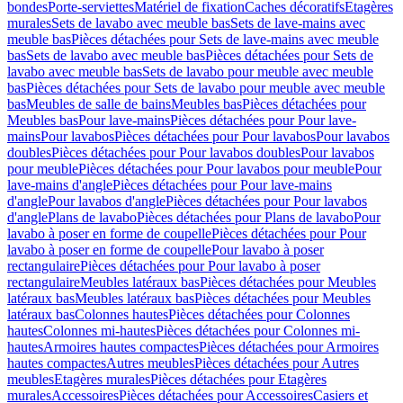
bondes
Porte-serviettes
Matériel de fixation
Caches décoratifs
Etagères
murales
Sets de lavabo avec meuble bas
Sets de lave-mains avec
meuble bas
Pièces détachées pour Sets de lave-mains avec meuble
bas
Sets de lavabo avec meuble bas
Pièces détachées pour Sets de
lavabo avec meuble bas
Sets de lavabo pour meuble avec meuble
bas
Pièces détachées pour Sets de lavabo pour meuble avec meuble
bas
Meubles de salle de bains
Meubles bas
Pièces détachées pour
Meubles bas
Pour lave-mains
Pièces détachées pour Pour lave-
mains
Pour lavabos
Pièces détachées pour Pour lavabos
Pour lavabos
doubles
Pièces détachées pour Pour lavabos doubles
Pour lavabos
pour meuble
Pièces détachées pour Pour lavabos pour meuble
Pour
lave-mains d'angle
Pièces détachées pour Pour lave-mains
d'angle
Pour lavabos d'angle
Pièces détachées pour Pour lavabos
d'angle
Plans de lavabo
Pièces détachées pour Plans de lavabo
Pour
lavabo à poser en forme de coupelle
Pièces détachées pour Pour
lavabo à poser en forme de coupelle
Pour lavabo à poser
rectangulaire
Pièces détachées pour Pour lavabo à poser
rectangulaire
Meubles latéraux bas
Pièces détachées pour Meubles
latéraux bas
Meubles latéraux bas
Pièces détachées pour Meubles
latéraux bas
Colonnes hautes
Pièces détachées pour Colonnes
hautes
Colonnes mi-hautes
Pièces détachées pour Colonnes mi-
hautes
Armoires hautes compactes
Pièces détachées pour Armoires
hautes compactes
Autres meubles
Pièces détachées pour Autres
meubles
Etagères murales
Pièces détachées pour Etagères
murales
Accessoires
Pièces détachées pour Accessoires
Casiers et