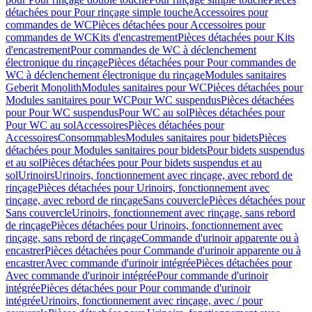
détachées pour Pour rinçage simple touche
Accessoires pour
commandes de WC
Pièces détachées pour Accessoires pour
commandes de WC
Kits d'encastrement
Pièces détachées pour Kits
d'encastrement
Pour commandes de WC à déclenchement
électronique du rinçage
Pièces détachées pour Pour commandes de
WC à déclenchement électronique du rinçage
Modules sanitaires
Geberit Monolith
Modules sanitaires pour WC
Pièces détachées pour
Modules sanitaires pour WC
Pour WC suspendus
Pièces détachées
pour Pour WC suspendus
Pour WC au sol
Pièces détachées pour
Pour WC au sol
Accessoires
Pièces détachées pour
Accessoires
Consommables
Modules sanitaires pour bidets
Pièces
détachées pour Modules sanitaires pour bidets
Pour bidets suspendus
et au sol
Pièces détachées pour Pour bidets suspendus et au
sol
Urinoirs
Urinoirs, fonctionnement avec rinçage, avec rebord de
rinçage
Pièces détachées pour Urinoirs, fonctionnement avec
rinçage, avec rebord de rinçage
Sans couvercle
Pièces détachées pour
Sans couvercle
Urinoirs, fonctionnement avec rinçage, sans rebord
de rinçage
Pièces détachées pour Urinoirs, fonctionnement avec
rinçage, sans rebord de rinçage
Commande d'urinoir apparente ou à
encastrer
Pièces détachées pour Commande d'urinoir apparente ou à
encastrer
Avec commande d'urinoir intégrée
Pièces détachées pour
Avec commande d'urinoir intégrée
Pour commande d'urinoir
intégrée
Pièces détachées pour Pour commande d'urinoir
intégrée
Urinoirs, fonctionnement avec rinçage, avec / pour