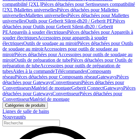
compatibilité [2XL]
Pièces détachées pour Sertisseuses compatibilité
[2XL]
Mallettes universelles
Pièces détachées pour Mallettes
universelles
Mallettes universelles
Pièces détachées pour Mallettes
universelles
Outils pour Geberit Silent-db20 / Geberit PE
Pièces
détachées pour Outils pour Geberit Silent-db20 / Geberit
PE
Appareils à souder électriques
Pièces détachées pour Appareils à
souder électriques
Accessoires pour appareils à souder
électriques
Outils de soudage au miroir
Pièces détachées pour Outils
de soudage au miroir
Accessoires pour outils de soudage au
miroir
Pièces détachées pour Accessoires pour outils de soudage au
miroir
Outils de préparation de tube
Pièces détachées pour Outils de
préparation de tube
Accessoires pour outils de préparation de
tubes
Aides à la commande
Télécommandes
Composants
réseau
Pièces détachées pour Composants réseau
Gateways
Pièces
détachées pour Gateways
Convertisseurs
Pièces détachées pour
Convertisseurs
Matériel de montage
Geberit Connect
Gateways
Pièces
détachées pour Gateways
Convertisseur
Pièces détachées pour
Convertisseur
Matériel de montage
Catégories de produits
Lignes de salle de bains
Nouveautés