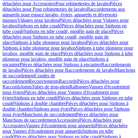
détachées pour Accessoires
Pour robinetteries de lavabo
Pièces
détachées pour Pour robinetteries de lavabo
Raccordements aux
appareils pour espace lavabo, éviers, appareils et déversoirs
muraux
Vidages pour lavabos
Pièces détachées pour Vidages pour
lavabos
Siphons en tube coudé
Pièces détachées pour Siphons en
tube coudé
Siphons en tube coudé, modèle gain de place
Pièces
détachées pour Siphons en tube coudé, modèle gain de
place
Siphons à tube plongeur pour lavabos
Pièces détachées pour
Siphons à tube plongeur pour lavabos
Siphons à tube plongeur pour
lavabos, modèle gain de place
Pièces détachées pour Siphons à tube
plongeur pour lavabos, modèle gain de place
Siphons à
encastrer
Pièces détachées pour Siphons à encastrer
Raccordements
de lavabo
Pièces détachées pour Raccordements de lavabo
Manchons
de raccordement
Coudes de
raccordement
Recouvrements
Raccords
Pièces détachées pour
Raccords
Joints
Tubes de trop-plein
Rallonges
Vannes d'écoulement
pour éviers
Pièces détachées pour Vannes d'écoulement pour
éviers
Siphons en tube coudé
Pièces détachées pour Siphons en tube
coudé
Siphons à double chambre
Pièces détachées pour Siphons à
double chambre
Siphons pour évier
Pièces détachées pour Siphons
pour évier
Manchons de raccordement
Pièces détachées pour
Manchons de raccordement
Accessoires
Pièces détachées pour
Accessoires
Vannes d'écoulement pour appareils
Pièces détachées
pour Vannes d'écoulement pour appareils
Siphons en tube
coudé
Pièces détachées pour Siphons en tube coudé
Siphons à