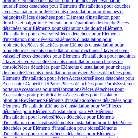
urinoirs
Eléments d'installation pour douches avec évacuation
murale
Pièces détachées pour Eléments d'installation pour douches
avec évacuation murale
Eléments d'installation pour douches et
baignoires
Pièces détachées pour Eléments d'installation pour
douches et baignoires
Eléments pour séparations de douche
Pièces
détachées pour Eléments pour séparations de douche
Eléments
d'installation pour déversoirs
Pièces détachées pour Eléments
d'installation pour déversoirs
Eléments d'installation pour
robinetteries
Pièces détachées pour Eléments d'installation pour
robinetteries
Eléments d'installation pour machines à laver et lave-
vaisselle
Pièces détachées pour Eléments d'installation pour machines
à laver et lave-vaisselle
Eléments d'installation pour charges de
console
Pièces détachées pour Eléments d'installation pour charges
de console
Eléments d'installation pour éviers
Pièces détachées pour
Eléments d'installation pour éviers
Accessoires
Pièces détachées pour
Accessoires
Geberit GIS
Parois
Pièces détachées pour Parois
Systèmes
porteurs
Accessoires pour préfabrications
Pièces détachées pour
Accessoires pour préfabrications
Accessoires pour l'isolation
phonique
Revêtements
Eléments d'installation
Pièces détachées pour
Eléments d'installation
Eléments d'installation pour WC
Pièces
détachées pour Eléments d'installation pour WC
Eléments
d'installation pour lavabos
Pièces détachées pour Eléments
d'installation pour lavabos
Eléments d'installation pour bidets
Pièces
détachées pour Eléments d'installation pour bidets
Eléments
d'installation pour urinoirs
Pièces détachées pour Eléments