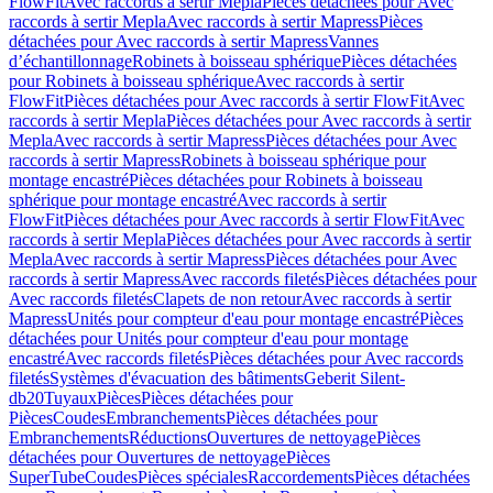
FlowFit
Avec raccords à sertir Mepla
Pièces détachées pour Avec
raccords à sertir Mepla
Avec raccords à sertir Mapress
Pièces
détachées pour Avec raccords à sertir Mapress
Vannes
d’échantillonnage
Robinets à boisseau sphérique
Pièces détachées
pour Robinets à boisseau sphérique
Avec raccords à sertir
FlowFit
Pièces détachées pour Avec raccords à sertir FlowFit
Avec
raccords à sertir Mepla
Pièces détachées pour Avec raccords à sertir
Mepla
Avec raccords à sertir Mapress
Pièces détachées pour Avec
raccords à sertir Mapress
Robinets à boisseau sphérique pour
montage encastré
Pièces détachées pour Robinets à boisseau
sphérique pour montage encastré
Avec raccords à sertir
FlowFit
Pièces détachées pour Avec raccords à sertir FlowFit
Avec
raccords à sertir Mepla
Pièces détachées pour Avec raccords à sertir
Mepla
Avec raccords à sertir Mapress
Pièces détachées pour Avec
raccords à sertir Mapress
Avec raccords filetés
Pièces détachées pour
Avec raccords filetés
Clapets de non retour
Avec raccords à sertir
Mapress
Unités pour compteur d'eau pour montage encastré
Pièces
détachées pour Unités pour compteur d'eau pour montage
encastré
Avec raccords filetés
Pièces détachées pour Avec raccords
filetés
Systèmes d'évacuation des bâtiments
Geberit Silent-
db20
Tuyaux
Pièces
Pièces détachées pour
Pièces
Coudes
Embranchements
Pièces détachées pour
Embranchements
Réductions
Ouvertures de nettoyage
Pièces
détachées pour Ouvertures de nettoyage
Pièces
SuperTube
Coudes
Pièces spéciales
Raccordements
Pièces détachées