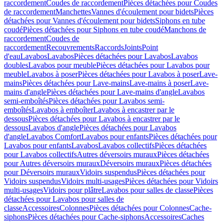
raccordement
Coudes de raccordement
Pièces détachées pour Coudes
de raccordement
Manchettes
Vannes d'écoulement pour bidets
Pièces
détachées pour Vannes d'écoulement pour bidets
Siphons en tube
coudé
Pièces détachées pour Siphons en tube coudé
Manchons de
raccordement
Coudes de
raccordement
Recouvrements
Raccords
Joints
Point
d'eau
Lavabos
Lavabos
Pièces détachées pour Lavabos
Lavabos
doubles
Lavabos pour meuble
Pièces détachées pour Lavabos pour
meuble
Lavabos à poser
Pièces détachées pour Lavabos à poser
Lave-
mains
Pièces détachées pour Lave-mains
Lave-mains à poser
Lave-
mains d'angle
Pièces détachées pour Lave-mains d'angle
Lavabos
semi-emboîtés
Pièces détachées pour Lavabos semi-
emboîtés
Lavabos à emboîter
Lavabos à encastrer par le
dessous
Pièces détachées pour Lavabos à encastrer par le
dessous
Lavabos d'angle
Pièces détachées pour Lavabos
d'angle
Lavabos Comfort
Lavabos pour enfants
Pièces détachées pour
Lavabos pour enfants
Lavabos
Lavabos collectifs
Pièces détachées
pour Lavabos collectifs
Autres déversoirs muraux
Pièces détachées
pour Autres déversoirs muraux
Déversoirs muraux
Pièces détachées
pour Déversoirs muraux
Vidoirs suspendus
Pièces détachées pour
Vidoirs suspendus
Vidoirs multi-usages
Pièces détachées pour Vidoirs
multi-usages
Vidoirs pour plâtre
Lavabos pour salles de classe
Pièces
détachées pour Lavabos pour salles de
classe
Accessoires
Colonnes
Pièces détachées pour Colonnes
Cache-
siphons
Pièces détachées pour Cache-siphons
Accessoires
Caches