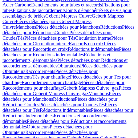
Acier Carbone
Etanchements pour tubes et raccords
Fixations pour
tubes
Fixations de raccordements
Joints d'étanchéité
Sets de vis pour
assemblages de brides
Geberit Mapress Cuivre
Geberit Mapress
Cuivre
Pièces détachées pour Geberit Mapress
Cuivre
Manchons
Pièces détachées pour Manchons
Réductions
Pièces
détachées pour Réductions
Coudes
Pièces détachées pour
Coudes
Tés
Pièces détachées pour Tés
Circulation interne
Pièces
détachées pour Circulation interne
Raccords en croix
Pièces
détachées pour Raccords en croix
Réductions indémontables
Pièces
détachées pour Réductions indémontables
Réductions et
raccordements, démontables
Pièces détachées pour Réductions et
raccordements, démontables
Obturateurs
Pièces détachées pour
Obturateurs
Raccordements
Pièces détachées pour
Raccordements
Tés pour chauffage
Pièces détachées pour Tés pour
chauffage
Raccordements pour chauffage
Pièces détachées pour
Raccordements pour chauffage
Geberit Mapress Cuivre, gaz
Pièces
détachées pour Geberit Mapress Cuivre, gaz
Manchons
Pièces
détachées pour Manchons
Réductions
Pièces détachées pour
Réductions
Coudes
Pièces détachées pour Coudes
Tés
Pièces
détachées pour Tés
Réductions indémontables
Pièces détachées pour
Réductions indémontables
Réductions et raccordements,
démontables
Pièces détachées pour Réductions et raccordements,
démontables
Obturateurs
Pièces détachées pour
Obturateurs
Raccordements
Pièces détachées pour
Raccordements
Accessoires pour Geberit Mapress Cuivre
Pièces