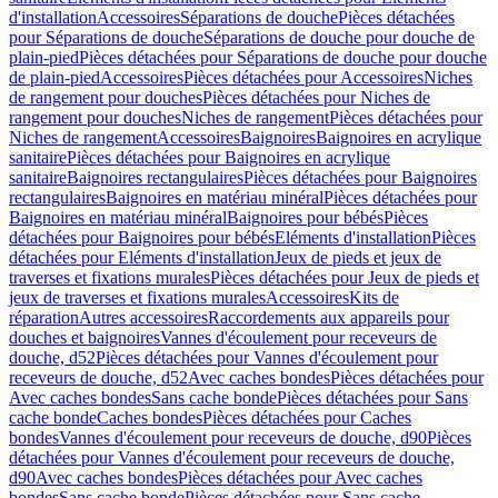
d'installation
Accessoires
Séparations de douche
Pièces détachées
pour Séparations de douche
Séparations de douche pour douche de
plain-pied
Pièces détachées pour Séparations de douche pour douche
de plain-pied
Accessoires
Pièces détachées pour Accessoires
Niches
de rangement pour douches
Pièces détachées pour Niches de
rangement pour douches
Niches de rangement
Pièces détachées pour
Niches de rangement
Accessoires
Baignoires
Baignoires en acrylique
sanitaire
Pièces détachées pour Baignoires en acrylique
sanitaire
Baignoires rectangulaires
Pièces détachées pour Baignoires
rectangulaires
Baignoires en matériau minéral
Pièces détachées pour
Baignoires en matériau minéral
Baignoires pour bébés
Pièces
détachées pour Baignoires pour bébés
Eléments d'installation
Pièces
détachées pour Eléments d'installation
Jeux de pieds et jeux de
traverses et fixations murales
Pièces détachées pour Jeux de pieds et
jeux de traverses et fixations murales
Accessoires
Kits de
réparation
Autres accessoires
Raccordements aux appareils pour
douches et baignoires
Vannes d'écoulement pour receveurs de
douche, d52
Pièces détachées pour Vannes d'écoulement pour
receveurs de douche, d52
Avec caches bondes
Pièces détachées pour
Avec caches bondes
Sans cache bonde
Pièces détachées pour Sans
cache bonde
Caches bondes
Pièces détachées pour Caches
bondes
Vannes d'écoulement pour receveurs de douche, d90
Pièces
détachées pour Vannes d'écoulement pour receveurs de douche,
d90
Avec caches bondes
Pièces détachées pour Avec caches
bondes
Sans cache bonde
Pièces détachées pour Sans cache