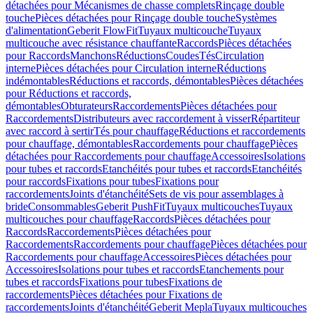
détachées pour Mécanismes de chasse complets
Rinçage double
touche
Pièces détachées pour Rinçage double touche
Systèmes
d'alimentation
Geberit FlowFit
Tuyaux multicouche
Tuyaux
multicouche avec résistance chauffante
Raccords
Pièces détachées
pour Raccords
Manchons
Réductions
Coudes
Tés
Circulation
interne
Pièces détachées pour Circulation interne
Réductions
indémontables
Réductions et raccords, démontables
Pièces détachées
pour Réductions et raccords,
démontables
Obturateurs
Raccordements
Pièces détachées pour
Raccordements
Distributeurs avec raccordement à visser
Répartiteur
avec raccord à sertir
Tés pour chauffage
Réductions et raccordements
pour chauffage, démontables
Raccordements pour chauffage
Pièces
détachées pour Raccordements pour chauffage
Accessoires
Isolations
pour tubes et raccords
Etanchéités pour tubes et raccords
Etanchéités
pour raccords
Fixations pour tubes
Fixations pour
raccordements
Joints d'étanchéité
Sets de vis pour assemblages à
bride
Consommables
Geberit PushFit
Tuyaux multicouches
Tuyaux
multicouches pour chauffage
Raccords
Pièces détachées pour
Raccords
Raccordements
Pièces détachées pour
Raccordements
Raccordements pour chauffage
Pièces détachées pour
Raccordements pour chauffage
Accessoires
Pièces détachées pour
Accessoires
Isolations pour tubes et raccords
Etanchements pour
tubes et raccords
Fixations pour tubes
Fixations de
raccordements
Pièces détachées pour Fixations de
raccordements
Joints d'étanchéité
Geberit Mepla
Tuyaux multicouches