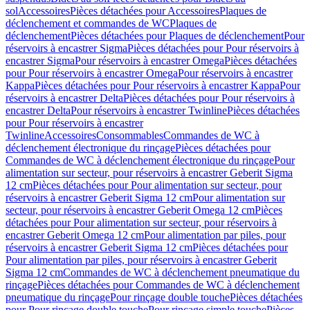
sol
Accessoires
Pièces détachées pour Accessoires
Plaques de
déclenchement et commandes de WC
Plaques de
déclenchement
Pièces détachées pour Plaques de déclenchement
Pour
réservoirs à encastrer Sigma
Pièces détachées pour Pour réservoirs à
encastrer Sigma
Pour réservoirs à encastrer Omega
Pièces détachées
pour Pour réservoirs à encastrer Omega
Pour réservoirs à encastrer
Kappa
Pièces détachées pour Pour réservoirs à encastrer Kappa
Pour
réservoirs à encastrer Delta
Pièces détachées pour Pour réservoirs à
encastrer Delta
Pour réservoirs à encastrer Twinline
Pièces détachées
pour Pour réservoirs à encastrer
Twinline
Accessoires
Consommables
Commandes de WC à
déclenchement électronique du rinçage
Pièces détachées pour
Commandes de WC à déclenchement électronique du rinçage
Pour
alimentation sur secteur, pour réservoirs à encastrer Geberit Sigma
12 cm
Pièces détachées pour Pour alimentation sur secteur, pour
réservoirs à encastrer Geberit Sigma 12 cm
Pour alimentation sur
secteur, pour réservoirs à encastrer Geberit Omega 12 cm
Pièces
détachées pour Pour alimentation sur secteur, pour réservoirs à
encastrer Geberit Omega 12 cm
Pour alimentation par piles, pour
réservoirs à encastrer Geberit Sigma 12 cm
Pièces détachées pour
Pour alimentation par piles, pour réservoirs à encastrer Geberit
Sigma 12 cm
Commandes de WC à déclenchement pneumatique du
rinçage
Pièces détachées pour Commandes de WC à déclenchement
pneumatique du rinçage
Pour rinçage double touche
Pièces détachées
pour Pour rinçage double touche
Pour rinçage simple touche
Pièces