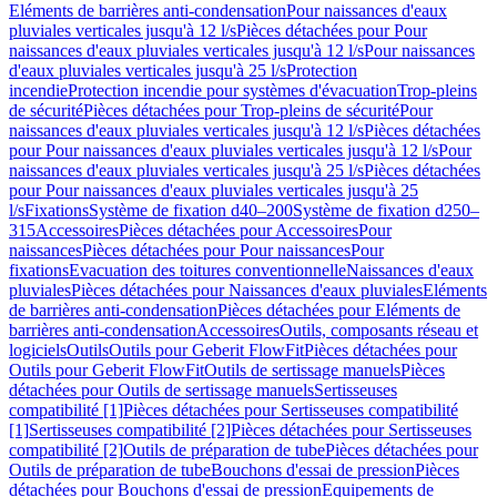
Eléments de barrières anti-condensation
Pour naissances d'eaux
pluviales verticales jusqu'à 12 l/s
Pièces détachées pour Pour
naissances d'eaux pluviales verticales jusqu'à 12 l/s
Pour naissances
d'eaux pluviales verticales jusqu'à 25 l/s
Protection
incendie
Protection incendie pour systèmes d'évacuation
Trop-pleins
de sécurité
Pièces détachées pour Trop-pleins de sécurité
Pour
naissances d'eaux pluviales verticales jusqu'à 12 l/s
Pièces détachées
pour Pour naissances d'eaux pluviales verticales jusqu'à 12 l/s
Pour
naissances d'eaux pluviales verticales jusqu'à 25 l/s
Pièces détachées
pour Pour naissances d'eaux pluviales verticales jusqu'à 25
l/s
Fixations
Système de fixation d40–200
Système de fixation d250–
315
Accessoires
Pièces détachées pour Accessoires
Pour
naissances
Pièces détachées pour Pour naissances
Pour
fixations
Evacuation des toitures conventionnelle
Naissances d'eaux
pluviales
Pièces détachées pour Naissances d'eaux pluviales
Eléments
de barrières anti-condensation
Pièces détachées pour Eléments de
barrières anti-condensation
Accessoires
Outils, composants réseau et
logiciels
Outils
Outils pour Geberit FlowFit
Pièces détachées pour
Outils pour Geberit FlowFit
Outils de sertissage manuels
Pièces
détachées pour Outils de sertissage manuels
Sertisseuses
compatibilité [1]
Pièces détachées pour Sertisseuses compatibilité
[1]
Sertisseuses compatibilité [2]
Pièces détachées pour Sertisseuses
compatibilité [2]
Outils de préparation de tube
Pièces détachées pour
Outils de préparation de tube
Bouchons d'essai de pression
Pièces
détachées pour Bouchons d'essai de pression
Equipements de