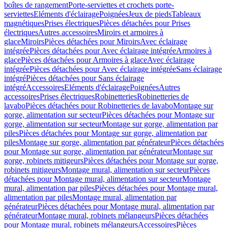
boîtes de rangement
Porte-serviettes et crochets porte-
serviettes
Eléments d'éclairage
Poignées
Jeux de pieds
Tableaux
magnétiques
Prises électriques
Pièces détachées pour Prises
électriques
Autres accessoires
Miroirs et armoires à
glace
Miroirs
Pièces détachées pour Miroirs
Avec éclairage
intégrée
Pièces détachées pour Avec éclairage intégrée
Armoires à
glace
Pièces détachées pour Armoires à glace
Avec éclairage
intégrée
Pièces détachées pour Avec éclairage intégrée
Sans éclairage
intégré
Pièces détachées pour Sans éclairage
intégré
Accessoires
Eléments d'éclairage
Poignées
Autres
accessoires
Prises électriques
Robinetteries
Robinetteries de
lavabo
Pièces détachées pour Robinetteries de lavabo
Montage sur
gorge, alimentation sur secteur
Pièces détachées pour Montage sur
gorge, alimentation sur secteur
Montage sur gorge, alimentation par
piles
Pièces détachées pour Montage sur gorge, alimentation par
piles
Montage sur gorge, alimentation par générateur
Pièces détachées
pour Montage sur gorge, alimentation par générateur
Montage sur
gorge, robinets mitigeurs
Pièces détachées pour Montage sur gorge,
robinets mitigeurs
Montage mural, alimentation sur secteur
Pièces
détachées pour Montage mural, alimentation sur secteur
Montage
mural, alimentation par piles
Pièces détachées pour Montage mural,
alimentation par piles
Montage mural, alimentation par
générateur
Pièces détachées pour Montage mural, alimentation par
générateur
Montage mural, robinets mélangeurs
Pièces détachées
pour Montage mural, robinets mélangeurs
Accessoires
Pièces