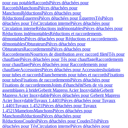
pour eau potable
Raccords
Pièces détachées pour
Raccords
Manchons
Pièces détachées pour
Manchons
Réductions
Pièces détachées pour
Réductions
Équerres
Pièces détachées pour Équerres
Tés
Pièces
détachées pour Tés
Circulation interne
Pièces détachées pour
Circulation interne
Réductions indémontables
Pièces détachées pour
Réductions indémontables
Réductions et raccordements,
démontables
Pièces détachées pour Réductions et raccordements,
démontables
Obturateurs
Pièces détachées pour
Obturateurs
Raccordements
Pièces détachées pour
Raccordements
Nourrices de distribution avec raccord fileté
Tés pour
chauffage
Pièces détachées pour Tés pour chauffage
Raccordements
pour chauffage
Pièces détachées pour Raccordements pour
chauffage
Accessoires
Pièces détachées pour Accessoires
Isolations
pour tubes et raccords
Etanchements pour tubes et raccords
Fixations
pour tubes
Fixations de raccordements
Pièces détachées pour
Fixations de raccordements
Joints d'étanchéité
Sets de vis pour
assemblages à bride
Geberit Mapress Acier Inoxydable
Geberit
Mapress Acier Inoxydable
Pièces détachées pour Geberit Mapress
Acier Inoxydable
Tuyaux 1.4401
Pièces détachées pour Tuyaux
1.4401
Tuyaux 1.4521
Pièces détachées pour Tuyaux
1.4521
Mamelons
Manchons
Pièces détachées pour
Manchons
Réductions
Pièces détachées pour
Réductions
Coudes
Pièces détachées pour Coudes
Tés
Pièces
détachées pour Tés
Circulation interne
Pièces détachées pour