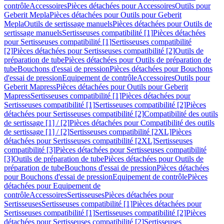
contrôle
Accessoires
Pièces détachées pour Accessoires
Outils pour
Geberit Mepla
Pièces détachées pour Outils pour Geberit
Mepla
Outils de sertissage manuels
Pièces détachées pour Outils de
sertissage manuels
Sertisseuses compatibilité [1]
Pièces détachées
pour Sertisseuses compatibilité [1]
Sertisseuses compatibilité
[2]
Pièces détachées pour Sertisseuses compatibilité [2]
Outils de
préparation de tube
Pièces détachées pour Outils de préparation de
tube
Bouchons d'essai de pression
Pièces détachées pour Bouchons
d'essai de pression
Equipement de contrôle
Accessoires
Outils pour
Geberit Mapress
Pièces détachées pour Outils pour Geberit
Mapress
Sertisseuses compatibilité [1]
Pièces détachées pour
Sertisseuses compatibilité [1]
Sertisseuses compatibilité [2]
Pièces
détachées pour Sertisseuses compatibilité [2]
Compatibilité des outils
de sertissage [1] / [2]
Pièces détachées pour Compatibilité des outils
de sertissage [1] / [2]
Sertisseuses compatibilité [2XL]
Pièces
détachées pour Sertisseuses compatibilité [2XL]
Sertisseuses
compatibilité [3]
Pièces détachées pour Sertisseuses compatibilité
[3]
Outils de préparation de tube
Pièces détachées pour Outils de
préparation de tube
Bouchons d'essai de pression
Pièces détachées
pour Bouchons d'essai de pression
Equipement de contrôle
Pièces
détachées pour Equipement de
contrôle
Accessoires
Sertisseuses
Pièces détachées pour
Sertisseuses
Sertisseuses compatibilité [1]
Pièces détachées pour
Sertisseuses compatibilité [1]
Sertisseuses compatibilité [2]
Pièces
détachées pour Sertisseuses compatibilité [2]
Sertisseuses