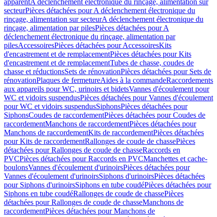
apparent
A déclenchement électronique du rinçage, alimentation sur
secteur
Pièces détachées pour A déclenchement électronique du
rinçage, alimentation sur secteur
A déclenchement électronique du
rinçage, alimentation par piles
Pièces détachées pour A
déclenchement électronique du rinçage, alimentation par
piles
Accessoires
Pièces détachées pour Accessoires
Kits
d'encastrement et de remplacement
Pièces détachées pour Kits
d'encastrement et de remplacement
Tubes de chasse, coudes de
chasse et réductions
Sets de rénovation
Pièces détachées pour Sets de
rénovation
Plaques de fermeture
Aides à la commande
Raccordements
aux appareils pour WC, urinoirs et bidets
Vannes d'écoulement pour
WC et vidoirs suspendus
Pièces détachées pour Vannes d'écoulement
pour WC et vidoirs suspendus
Siphons
Pièces détachées pour
Siphons
Coudes de raccordement
Pièces détachées pour Coudes de
raccordement
Manchons de raccordement
Pièces détachées pour
Manchons de raccordement
Kits de raccordement
Pièces détachées
pour Kits de raccordement
Rallonges de coude de chasse
Pièces
détachées pour Rallonges de coude de chasse
Raccords en
PVC
Pièces détachées pour Raccords en PVC
Manchettes et cache-
boulons
Vannes d'écoulement d'urinoirs
Pièces détachées pour
Vannes d'écoulement d'urinoirs
Siphons d'urinoirs
Pièces détachées
pour Siphons d'urinoirs
Siphons en tube coudé
Pièces détachées pour
Siphons en tube coudé
Rallonges de coude de chasse
Pièces
détachées pour Rallonges de coude de chasse
Manchons de
raccordement
Pièces détachées pour Manchons de