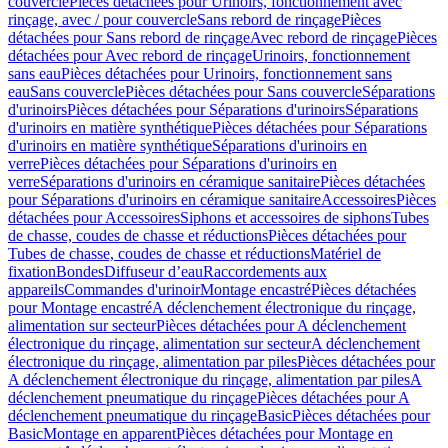
couvercle
Pièces détachées pour Urinoirs, fonctionnement avec
rinçage, avec / pour couvercle
Sans rebord de rinçage
Pièces
détachées pour Sans rebord de rinçage
Avec rebord de rinçage
Pièces
détachées pour Avec rebord de rinçage
Urinoirs, fonctionnement
sans eau
Pièces détachées pour Urinoirs, fonctionnement sans
eau
Sans couvercle
Pièces détachées pour Sans couvercle
Séparations
d'urinoirs
Pièces détachées pour Séparations d'urinoirs
Séparations
d'urinoirs en matière synthétique
Pièces détachées pour Séparations
d'urinoirs en matière synthétique
Séparations d'urinoirs en
verre
Pièces détachées pour Séparations d'urinoirs en
verre
Séparations d'urinoirs en céramique sanitaire
Pièces détachées
pour Séparations d'urinoirs en céramique sanitaire
Accessoires
Pièces
détachées pour Accessoires
Siphons et accessoires de siphons
Tubes
de chasse, coudes de chasse et réductions
Pièces détachées pour
Tubes de chasse, coudes de chasse et réductions
Matériel de
fixation
Bondes
Diffuseur d’eau
Raccordements aux
appareils
Commandes d'urinoir
Montage encastré
Pièces détachées
pour Montage encastré
A déclenchement électronique du rinçage,
alimentation sur secteur
Pièces détachées pour A déclenchement
électronique du rinçage, alimentation sur secteur
A déclenchement
électronique du rinçage, alimentation par piles
Pièces détachées pour
A déclenchement électronique du rinçage, alimentation par piles
A
déclenchement pneumatique du rinçage
Pièces détachées pour A
déclenchement pneumatique du rinçage
Basic
Pièces détachées pour
Basic
Montage en apparent
Pièces détachées pour Montage en