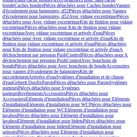
bonde
Caches bondes
Pièces détachées pour Caches bondes
Vannes
d'écoulement pour baignoires, d52
Pièces détachées pour Vannes
d'écoulement pour baignoires, d52
Avec vidage excentrique
Pièces
détachées pour Avec vidage excentrique
Kits de finition pour vidage
excentrique
Pièces détachées pour Kits de finition pour vidage
excentrique
Avec vidage excentrique et arrivée d'eau
Pièces
détachées pour Avec vidage excentrique et arrivée d'eau
Kits de
finition pour vidage excentrique et arrivée d'eau
Pièces détachées
pour Kits de finition pour vidage excentrique et arrivée d'eau
A
déclenchement par pression PushControl
Pièces détachées pour A
déclenchement par pression PushControl
Avec bouchons de
bonde
Pièces détachées pour Avec bouchons de bonde
Accessoires
pour vannes d'écoulement de baignoires
Kits de
raccordement
Arrivées d'eau
Systèmes d'installation et de chasse
d'eau
Geberit Duofix
Parois
Pièces détachées pour Parois
Systèmes
porteurs
Pièces détachées pour Systèmes
porteurs
Revêtements
Accessoires
Pièces détachées pour
Accessoires
Eléments d'installation
Pièces détachées pour Eléments
d'installation
Eléments d'installation pour WC
Pièces détachées pour
Eléments d'installation pour WC
Eléments d'installation pour
lavabos
Pièces détachées pour Eléments d'installation pour
lavabos
Eléments d'installation pour bidets
Pièces détachées pour
Eléments d'installation pour bidets
Eléments d'installation pour
urinoirs
Pièces détachées pour Eléments d'installation pour