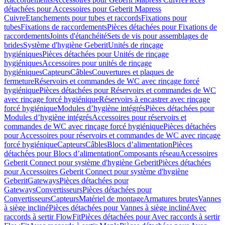
détachées pour Accessoires pour Geberit Mapress
Cuivre
Etanchements pour tubes et raccords
Fixations pour
tubes
Fixations de raccordements
Pièces détachées pour Fixations de
raccordements
Joints d'étanchéité
Sets de vis pour assemblages de
brides
Système d'hygiène Geberit
Unités de rinçage
hygiéniques
Pièces détachées pour Unités de rinçage
hygiéniques
Accessoires pour unités de rinçage
hygiéniques
Capteurs
Câbles
Couvertures et plaques de
fermeture
Réservoirs et commandes de WC avec rinçage forcé
hygiénique
Pièces détachées pour Réservoirs et commandes de WC
avec rinçage forcé hygiénique
Réservoirs à encastrer avec rinçage
forcé hygiénique
Modules d’hygiène intégrés
Pièces détachées pour
Modules d’hygiène intégrés
Accessoires pour réservoirs et
commandes de WC avec rinçage forcé hygiénique
Pièces détachées
pour Accessoires pour réservoirs et commandes de WC avec rinçage
forcé hygiénique
Capteurs
Câbles
Blocs d’alimentation
Pièces
détachées pour Blocs d’alimentation
Composants réseau
Accessoires
Geberit Connect pour système d'hygiène Geberit
Pièces détachées
pour Accessoires Geberit Connect pour système d'hygiène
Geberit
Gateways
Pièces détachées pour
Gateways
Convertisseurs
Pièces détachées pour
Convertisseurs
Capteurs
Matériel de montage
Armatures brutes
Vannes
à siège incliné
Pièces détachées pour Vannes à siège incliné
Avec
raccords à sertir FlowFit
Pièces détachées pour Avec raccords à sertir