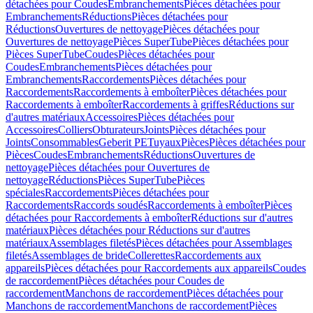
détachées pour Coudes
Embranchements
Pièces détachées pour
Embranchements
Réductions
Pièces détachées pour
Réductions
Ouvertures de nettoyage
Pièces détachées pour
Ouvertures de nettoyage
Pièces SuperTube
Pièces détachées pour
Pièces SuperTube
Coudes
Pièces détachées pour
Coudes
Embranchements
Pièces détachées pour
Embranchements
Raccordements
Pièces détachées pour
Raccordements
Raccordements à emboîter
Pièces détachées pour
Raccordements à emboîter
Raccordements à griffes
Réductions sur
d'autres matériaux
Accessoires
Pièces détachées pour
Accessoires
Colliers
Obturateurs
Joints
Pièces détachées pour
Joints
Consommables
Geberit PE
Tuyaux
Pièces
Pièces détachées pour
Pièces
Coudes
Embranchements
Réductions
Ouvertures de
nettoyage
Pièces détachées pour Ouvertures de
nettoyage
Réductions
Pièces SuperTube
Pièces
spéciales
Raccordements
Pièces détachées pour
Raccordements
Raccords soudés
Raccordements à emboîter
Pièces
détachées pour Raccordements à emboîter
Réductions sur d'autres
matériaux
Pièces détachées pour Réductions sur d'autres
matériaux
Assemblages filetés
Pièces détachées pour Assemblages
filetés
Assemblages de bride
Collerettes
Raccordements aux
appareils
Pièces détachées pour Raccordements aux appareils
Coudes
de raccordement
Pièces détachées pour Coudes de
raccordement
Manchons de raccordement
Pièces détachées pour
Manchons de raccordement
Manchons de raccordement
Pièces