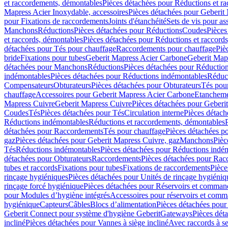
et raccordements, démontables
Pièces détachées pour Réductions et r
Mapress Acier Inoxydable, accessoires
Pièces détachées pour Geberit 
pour Fixations de raccordements
Joints d'étanchéité
Sets de vis pour a
Manchons
Réductions
Pièces détachées pour Réductions
Coudes
Pièces
et raccords, démontables
Pièces détachées pour Réductions et raccord
détachées pour Tés pour chauffage
Raccordements pour chauffage
Piè
bride
Fixations pour tubes
Geberit Mapress Acier Carbone
Geberit Map
détachées pour Manchons
Réductions
Pièces détachées pour Réductio
indémontables
Pièces détachées pour Réductions indémontables
Réduct
Compensateurs
Obturateurs
Pièces détachées pour Obturateurs
Tés pou
chauffage
Accessoires pour Geberit Mapress Acier Carbone
Etanchemen
Mapress Cuivre
Geberit Mapress Cuivre
Pièces détachées pour Geberi
Coudes
Tés
Pièces détachées pour Tés
Circulation interne
Pièces détach
Réductions indémontables
Réductions et raccordements, démontables
détachées pour Raccordements
Tés pour chauffage
Pièces détachées p
gaz
Pièces détachées pour Geberit Mapress Cuivre, gaz
Manchons
Pièc
Tés
Réductions indémontables
Pièces détachées pour Réductions indé
détachées pour Obturateurs
Raccordements
Pièces détachées pour Rac
tubes et raccords
Fixations pour tubes
Fixations de raccordements
Pièce
rinçage hygiéniques
Pièces détachées pour Unités de rinçage hygiéniq
rinçage forcé hygiénique
Pièces détachées pour Réservoirs et comman
pour Modules d’hygiène intégrés
Accessoires pour réservoirs et com
hygiénique
Capteurs
Câbles
Blocs d’alimentation
Pièces détachées pour
Geberit Connect pour système d'hygiène Geberit
Gateways
Pièces dét
incliné
Pièces détachées pour Vannes à siège incliné
Avec raccords à se