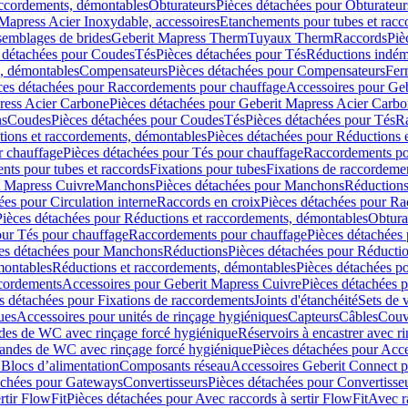
accordements, démontables
Obturateurs
Pièces détachées pour Obturateur
Mapress Acier Inoxydable, accessoires
Etanchements pour tubes et racc
ssemblages de brides
Geberit Mapress Therm
Tuyaux Therm
Raccords
Piè
 détachées pour Coudes
Tés
Pièces détachées pour Tés
Réductions indém
s, démontables
Compensateurs
Pièces détachées pour Compensateurs
Fer
ces détachées pour Raccordements pour chauffage
Accessoires pour Ge
ress Acier Carbone
Pièces détachées pour Geberit Mapress Acier Carb
ns
Coudes
Pièces détachées pour Coudes
Tés
Pièces détachées pour Tés
Ra
ions et raccordements, démontables
Pièces détachées pour Réductions 
r chauffage
Pièces détachées pour Tés pour chauffage
Raccordements po
ts pour tubes et raccords
Fixations pour tubes
Fixations de raccordeme
t Mapress Cuivre
Manchons
Pièces détachées pour Manchons
Réduction
ées pour Circulation interne
Raccords en croix
Pièces détachées pour Ra
Pièces détachées pour Réductions et raccordements, démontables
Obtura
our Tés pour chauffage
Raccordements pour chauffage
Pièces détachées
es détachées pour Manchons
Réductions
Pièces détachées pour Réducti
montables
Réductions et raccordements, démontables
Pièces détachées p
cordements
Accessoires pour Geberit Mapress Cuivre
Pièces détachées 
s détachées pour Fixations de raccordements
Joints d'étanchéité
Sets de 
ues
Accessoires pour unités de rinçage hygiéniques
Capteurs
Câbles
Couve
des de WC avec rinçage forcé hygiénique
Réservoirs à encastrer avec r
mandes de WC avec rinçage forcé hygiénique
Pièces détachées pour Acc
 Blocs d’alimentation
Composants réseau
Accessoires Geberit Connect p
achées pour Gateways
Convertisseurs
Pièces détachées pour Convertisse
rtir FlowFit
Pièces détachées pour Avec raccords à sertir FlowFit
Avec r