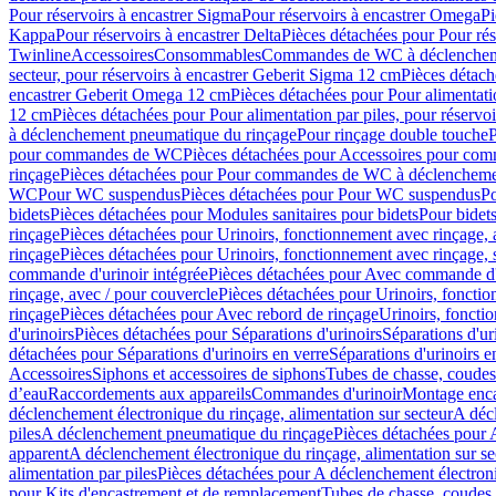
Pour réservoirs à encastrer Sigma
Pour réservoirs à encastrer Omega
Pi
Kappa
Pour réservoirs à encastrer Delta
Pièces détachées pour Pour rés
Twinline
Accessoires
Consommables
Commandes de WC à déclenchemen
secteur, pour réservoirs à encastrer Geberit Sigma 12 cm
Pièces détach
encastrer Geberit Omega 12 cm
Pièces détachées pour Pour alimentati
12 cm
Pièces détachées pour Pour alimentation par piles, pour réservo
à déclenchement pneumatique du rinçage
Pour rinçage double touche
P
pour commandes de WC
Pièces détachées pour Accessoires pour c
rinçage
Pièces détachées pour Pour commandes de WC à déclenchemen
WC
Pour WC suspendus
Pièces détachées pour Pour WC suspendus
P
bidets
Pièces détachées pour Modules sanitaires pour bidets
Pour bidets
rinçage
Pièces détachées pour Urinoirs, fonctionnement avec rinçage, 
rinçage
Pièces détachées pour Urinoirs, fonctionnement avec rinçage, 
commande d'urinoir intégrée
Pièces détachées pour Avec commande d'u
rinçage, avec / pour couvercle
Pièces détachées pour Urinoirs, fonctio
rinçage
Pièces détachées pour Avec rebord de rinçage
Urinoirs, foncti
d'urinoirs
Pièces détachées pour Séparations d'urinoirs
Séparations d'ur
détachées pour Séparations d'urinoirs en verre
Séparations d'urinoirs e
Accessoires
Siphons et accessoires de siphons
Tubes de chasse, coudes
d’eau
Raccordements aux appareils
Commandes d'urinoir
Montage enca
déclenchement électronique du rinçage, alimentation sur secteur
A décl
piles
A déclenchement pneumatique du rinçage
Pièces détachées pour
apparent
A déclenchement électronique du rinçage, alimentation sur se
alimentation par piles
Pièces détachées pour A déclenchement électroni
pour Kits d'encastrement et de remplacement
Tubes de chasse, coudes 