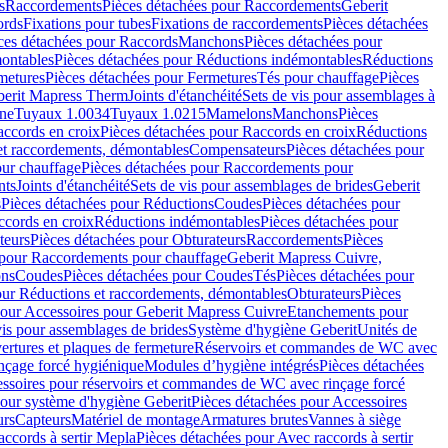
s
Raccordements
Pièces détachées pour Raccordements
Geberit
ords
Fixations pour tubes
Fixations de raccordements
Pièces détachées
ces détachées pour Raccords
Manchons
Pièces détachées pour
ontables
Pièces détachées pour Réductions indémontables
Réductions
metures
Pièces détachées pour Fermetures
Tés pour chauffage
Pièces
berit Mapress Therm
Joints d'étanchéité
Sets de vis pour assemblages à
one
Tuyaux 1.0034
Tuyaux 1.0215
Mamelons
Manchons
Pièces
ccords en croix
Pièces détachées pour Raccords en croix
Réductions
et raccordements, démontables
Compensateurs
Pièces détachées pour
ur chauffage
Pièces détachées pour Raccordements pour
nts
Joints d'étanchéité
Sets de vis pour assemblages de brides
Geberit
s
Pièces détachées pour Réductions
Coudes
Pièces détachées pour
ccords en croix
Réductions indémontables
Pièces détachées pour
teurs
Pièces détachées pour Obturateurs
Raccordements
Pièces
 pour Raccordements pour chauffage
Geberit Mapress Cuivre,
ons
Coudes
Pièces détachées pour Coudes
Tés
Pièces détachées pour
our Réductions et raccordements, démontables
Obturateurs
Pièces
pour Accessoires pour Geberit Mapress Cuivre
Etanchements pour
vis pour assemblages de brides
Système d'hygiène Geberit
Unités de
rtures et plaques de fermeture
Réservoirs et commandes de WC avec
inçage forcé hygiénique
Modules d’hygiène intégrés
Pièces détachées
essoires pour réservoirs et commandes de WC avec rinçage forcé
our système d'hygiène Geberit
Pièces détachées pour Accessoires
urs
Capteurs
Matériel de montage
Armatures brutes
Vannes à siège
accords à sertir Mepla
Pièces détachées pour Avec raccords à sertir