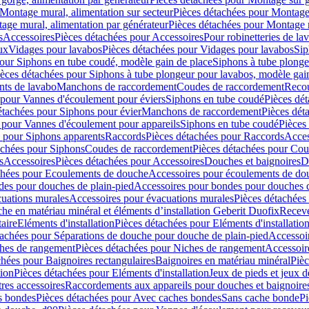
Montage mural, alimentation sur secteur
Pièces détachées pour Montage 
age mural, alimentation par générateur
Pièces détachées pour Montage m
s
Accessoires
Pièces détachées pour Accessoires
Pour robinetteries de la
ux
Vidages pour lavabos
Pièces détachées pour Vidages pour lavabos
Sip
our Siphons en tube coudé, modèle gain de place
Siphons à tube plonge
ièces détachées pour Siphons à tube plongeur pour lavabos, modèle gai
nts de lavabo
Manchons de raccordement
Coudes de raccordement
Reco
 pour Vannes d'écoulement pour éviers
Siphons en tube coudé
Pièces dé
étachées pour Siphons pour évier
Manchons de raccordement
Pièces dét
 pour Vannes d'écoulement pour appareils
Siphons en tube coudé
Pièces
s pour Siphons apparents
Raccords
Pièces détachées pour Raccords
Acces
achées pour Siphons
Coudes de raccordement
Pièces détachées pour Co
s
Accessoires
Pièces détachées pour Accessoires
Douches et baignoires
D
chées pour Ecoulements de douche
Accessoires pour écoulements de do
des pour douches de plain-pied
Accessoires pour bondes pour douches d
cuations murales
Accessoires pour évacuations murales
Pièces détachées
e en matériau minéral et éléments d’installation Geberit Duofix
Receve
aire
Eléments d'installation
Pièces détachées pour Eléments d'installatio
tachées pour Séparations de douche pour douche de plain-pied
Accessoi
hes de rangement
Pièces détachées pour Niches de rangement
Accessoir
chées pour Baignoires rectangulaires
Baignoires en matériau minéral
Pièc
tion
Pièces détachées pour Eléments d'installation
Jeux de pieds et jeux d
res accessoires
Raccordements aux appareils pour douches et baignoire
s bondes
Pièces détachées pour Avec caches bondes
Sans cache bonde
Pi