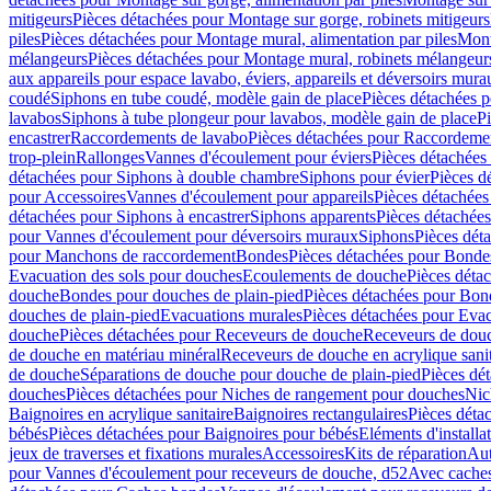
mitigeurs
Pièces détachées pour Montage sur gorge, robinets mitigeurs
piles
Pièces détachées pour Montage mural, alimentation par piles
Mont
mélangeurs
Pièces détachées pour Montage mural, robinets mélangeur
aux appareils pour espace lavabo, éviers, appareils et déversoirs mura
coudé
Siphons en tube coudé, modèle gain de place
Pièces détachées p
lavabos
Siphons à tube plongeur pour lavabos, modèle gain de place
P
encastrer
Raccordements de lavabo
Pièces détachées pour Raccordeme
trop-plein
Rallonges
Vannes d'écoulement pour éviers
Pièces détachées
détachées pour Siphons à double chambre
Siphons pour évier
Pièces d
pour Accessoires
Vannes d'écoulement pour appareils
Pièces détachées
détachées pour Siphons à encastrer
Siphons apparents
Pièces détachée
pour Vannes d'écoulement pour déversoirs muraux
Siphons
Pièces dét
pour Manchons de raccordement
Bondes
Pièces détachées pour Bonde
Evacuation des sols pour douches
Ecoulements de douche
Pièces déta
douche
Bondes pour douches de plain-pied
Pièces détachées pour Bon
douches de plain-pied
Evacuations murales
Pièces détachées pour Eva
douche
Pièces détachées pour Receveurs de douche
Receveurs de douch
de douche en matériau minéral
Receveurs de douche en acrylique sanit
de douche
Séparations de douche pour douche de plain-pied
Pièces dé
douches
Pièces détachées pour Niches de rangement pour douches
Nic
Baignoires en acrylique sanitaire
Baignoires rectangulaires
Pièces déta
bébés
Pièces détachées pour Baignoires pour bébés
Eléments d'installa
jeux de traverses et fixations murales
Accessoires
Kits de réparation
Aut
pour Vannes d'écoulement pour receveurs de douche, d52
Avec cache