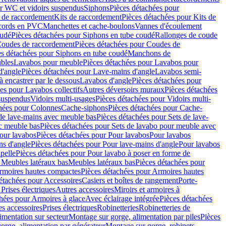
r WC et vidoirs suspendus
Siphons
Pièces détachées pour
 de raccordement
Kits de raccordement
Pièces détachées pour Kits de
ccords en PVC
Manchettes et cache-boulons
Vannes d'écoulement
oudé
Pièces détachées pour Siphons en tube coudé
Rallonges de coude
oudes de raccordement
Pièces détachées pour Coudes de
es détachées pour Siphons en tube coudé
Manchons de
bles
Lavabos pour meuble
Pièces détachées pour Lavabos pour
d'angle
Pièces détachées pour Lave-mains d'angle
Lavabos semi-
 encastrer par le dessous
Lavabos d'angle
Pièces détachées pour
es pour Lavabos collectifs
Autres déversoirs muraux
Pièces détachées
 suspendus
Vidoirs multi-usages
Pièces détachées pour Vidoirs multi-
hées pour Colonnes
Cache-siphons
Pièces détachées pour Cache-
de lave-mains avec meuble bas
Pièces détachées pour Sets de lave-
c meuble bas
Pièces détachées pour Sets de lavabo pour meuble avec
our lavabos
Pièces détachées pour Pour lavabos
Pour lavabos
ns d'angle
Pièces détachées pour Pour lave-mains d'angle
Pour lavabos
pelle
Pièces détachées pour Pour lavabo à poser en forme de
 Meubles latéraux bas
Meubles latéraux bas
Pièces détachées pour
rmoires hautes compactes
Pièces détachées pour Armoires hautes
étachées pour Accessoires
Casiers et boîtes de rangement
Porte-
Prises électriques
Autres accessoires
Miroirs et armoires à
hées pour Armoires à glace
Avec éclairage intégrée
Pièces détachées
es accessoires
Prises électriques
Robinetteries
Robinetteries de
imentation sur secteur
Montage sur gorge, alimentation par piles
Pièces
orge, alimentation par générateur
Montage sur gorge, robinets