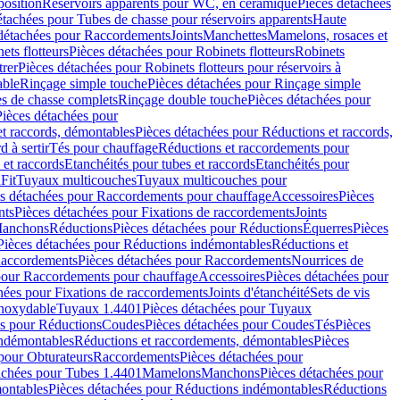
position
Réservoirs apparents pour WC, en céramique
Pièces détachées
étachées pour Tubes de chasse pour réservoirs apparents
Haute
détachées pour Raccordements
Joints
Manchettes
Mamelons, rosaces et
ets flotteurs
Pièces détachées pour Robinets flotteurs
Robinets
trer
Pièces détachées pour Robinets flotteurs pour réservoirs à
able
Rinçage simple touche
Pièces détachées pour Rinçage simple
s de chasse complets
Rinçage double touche
Pièces détachées pour
Pièces détachées pour
t raccords, démontables
Pièces détachées pour Réductions et raccords,
d à sertir
Tés pour chauffage
Réductions et raccordements pour
 et raccords
Etanchéités pour tubes et raccords
Etanchéités pour
Fit
Tuyaux multicouches
Tuyaux multicouches pour
s détachées pour Raccordements pour chauffage
Accessoires
Pièces
nts
Pièces détachées pour Fixations de raccordements
Joints
Manchons
Réductions
Pièces détachées pour Réductions
Équerres
Pièces
Pièces détachées pour Réductions indémontables
Réductions et
accordements
Pièces détachées pour Raccordements
Nourrices de
pour Raccordements pour chauffage
Accessoires
Pièces détachées pour
hées pour Fixations de raccordements
Joints d'étanchéité
Sets de vis
Inoxydable
Tuyaux 1.4401
Pièces détachées pour Tuyaux
es pour Réductions
Coudes
Pièces détachées pour Coudes
Tés
Pièces
indémontables
Réductions et raccordements, démontables
Pièces
pour Obturateurs
Raccordements
Pièces détachées pour
achées pour Tubes 1.4401
Mamelons
Manchons
Pièces détachées pour
ontables
Pièces détachées pour Réductions indémontables
Réductions