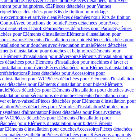
rs de douche, d90
Avec caches bondes
Pièces détachées pour Avec
ement pour baignoires, d52
Pièces détachées pour Vannes
trique
Pièces détachées pour Kits de finition pour vidage
ge excentrique et arrivée d'eau
Pièces détachées pour Kits de finition
hControl
Avec bouchons de bonde
Pièces détachées pour Avec
se d'eau
Geberit Duofix
Parois
Pièces détachées pour Parois
Systèmes
achées pour Eléments d'installation
Eléments d'installation pour
 pour lavabos
Eléments d'installation pour bidets
Pièces détachées pour
nstallation pour douches avec évacuation murale
Pièces détachées
ments d'installation pour douches et baignoires
Eléments pour
r Eléments d'installation pour déversoirs
Eléments d'installation pour
es détachées pour Eléments d'installation pour machines à laver et
installation pour éviers
Pièces détachées pour Eléments d'installation
réfabrications
Pièces détachées pour Accessoires pour
 d'installation pour WC
Pièces détachées pour Eléments d'installation
ces détachées pour Eléments d'installation pour bidets
Eléments
urale
Pièces détachées pour Eléments d'installation pour douches avec
nstallation pour séparations de douche
Eléments d'installation pour
er et lave-vaisselle
Pièces détachées pour Eléments d'installation pour
allation
Pièces détachées pour Modules d'installation
Modules pour
r systèmes d'alimentation
Pièces détachées pour Pour systèmes
pour WC
Pièces détachées pour Eléments d'installation pour
étachées pour Eléments d'installation pour bidets
Eléments
ur Eléments d'installation pour douches
Accessoires
Pièces détachées
 en matière synthétique
Pièces détachées pour Réservoirs apparents