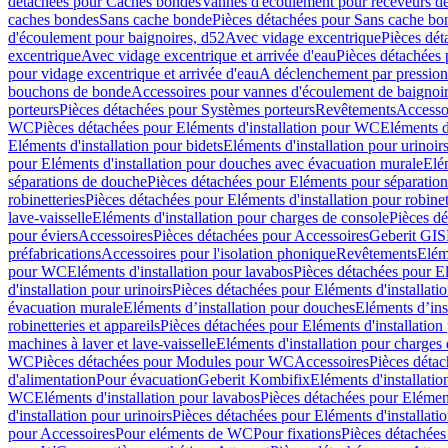
détachées pour Caches bondes
Vannes d'écoulement pour receveurs d
caches bondes
Sans cache bonde
Pièces détachées pour Sans cache bo
d'écoulement pour baignoires, d52
Avec vidage excentrique
Pièces dét
excentrique
Avec vidage excentrique et arrivée d'eau
Pièces détachées 
pour vidage excentrique et arrivée d'eau
A déclenchement par pressio
bouchons de bonde
Accessoires pour vannes d'écoulement de baignoi
porteurs
Pièces détachées pour Systèmes porteurs
Revêtements
Accesso
WC
Pièces détachées pour Eléments d'installation pour WC
Eléments d
Eléments d'installation pour bidets
Eléments d'installation pour urinoir
pour Eléments d'installation pour douches avec évacuation murale
Elé
séparations de douche
Pièces détachées pour Eléments pour séparatio
robinetteries
Pièces détachées pour Eléments d'installation pour robinet
lave-vaisselle
Eléments d'installation pour charges de console
Pièces dé
pour éviers
Accessoires
Pièces détachées pour Accessoires
Geberit GIS
préfabrications
Accessoires pour l'isolation phonique
Revêtements
Eléme
pour WC
Eléments d'installation pour lavabos
Pièces détachées pour El
d'installation pour urinoirs
Pièces détachées pour Eléments d'installatio
évacuation murale
Eléments d’installation pour douches
Eléments d’ins
robinetteries et appareils
Pièces détachées pour Eléments d'installation 
machines à laver et lave-vaisselle
Eléments d'installation pour charges
WC
Pièces détachées pour Modules pour WC
Accessoires
Pièces détac
d'alimentation
Pour évacuation
Geberit Kombifix
Eléments d'installatio
WC
Eléments d'installation pour lavabos
Pièces détachées pour Elément
d'installation pour urinoirs
Pièces détachées pour Eléments d'installatio
pour Accessoires
Pour eléments de WC
Pour fixations
Pièces détachées