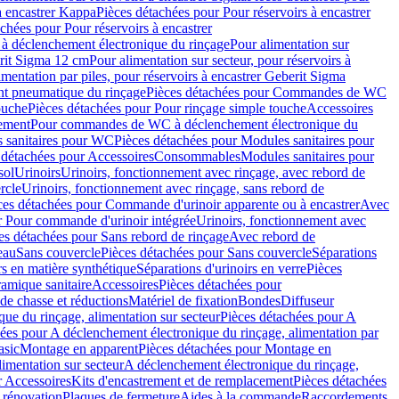
à encastrer Kappa
Pièces détachées pour Pour réservoirs à encastrer
chées pour Pour réservoirs à encastrer
 déclenchement électronique du rinçage
Pour alimentation sur
erit Sigma 12 cm
Pour alimentation sur secteur, pour réservoirs à
imentation par piles, pour réservoirs à encastrer Geberit Sigma
 pneumatique du rinçage
Pièces détachées pour Commandes de WC
ouche
Pièces détachées pour Pour rinçage simple touche
Accessoires
rement
Pour commandes de WC à déclenchement électronique du
 sanitaires pour WC
Pièces détachées pour Modules sanitaires pour
 détachées pour Accessoires
Consommables
Modules sanitaires pour
sol
Urinoirs
Urinoirs, fonctionnement avec rinçage, avec rebord de
rcle
Urinoirs, fonctionnement avec rinçage, sans rebord de
ces détachées pour Commande d'urinoir apparente ou à encastrer
Avec
r Pour commande d'urinoir intégrée
Urinoirs, fonctionnement avec
es détachées pour Sans rebord de rinçage
Avec rebord de
eau
Sans couvercle
Pièces détachées pour Sans couvercle
Séparations
rs en matière synthétique
Séparations d'urinoirs en verre
Pièces
ramique sanitaire
Accessoires
Pièces détachées pour
de chasse et réductions
Matériel de fixation
Bondes
Diffuseur
ue du rinçage, alimentation sur secteur
Pièces détachées pour A
ées pour A déclenchement électronique du rinçage, alimentation par
asic
Montage en apparent
Pièces détachées pour Montage en
imentation sur secteur
A déclenchement électronique du rinçage,
r Accessoires
Kits d'encastrement et de remplacement
Pièces détachées
 rénovation
Plaques de fermeture
Aides à la commande
Raccordements