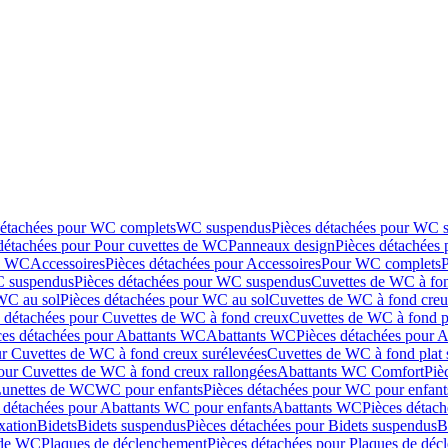
détachées pour WC complets
WC suspendus
Pièces détachées pour WC 
détachées pour Pour cuvettes de WC
Panneaux design
Pièces détachées
de WC
Accessoires
Pièces détachées pour Accessoires
Pour WC complets
 suspendus
Pièces détachées pour WC suspendus
Cuvettes de WC à fo
WC au sol
Pièces détachées pour WC au sol
Cuvettes de WC à fond creux
s détachées pour Cuvettes de WC à fond creux
Cuvettes de WC à fond p
ces détachées pour Abattants WC
Abattants WC
Pièces détachées pour 
ur Cuvettes de WC à fond creux surélevées
Cuvettes de WC à fond plat 
our Cuvettes de WC à fond creux rallongées
Abattants WC Comfort
Piè
Lunettes de WC
WC pour enfants
Pièces détachées pour WC pour enfant
 détachées pour Abattants WC pour enfants
Abattants WC
Pièces détac
ixation
Bidets
Bidets suspendus
Pièces détachées pour Bidets suspendus
B
 de WC
Plaques de déclenchement
Pièces détachées pour Plaques de dé