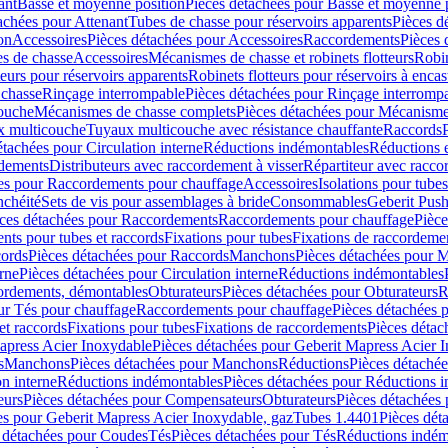
ant
Basse et moyenne position
Pièces détachées pour Basse et moyenne 
achées pour Attenant
Tubes de chasse pour réservoirs apparents
Pièces d
on
Accessoires
Pièces détachées pour Accessoires
Raccordements
Pièces 
s de chasse
Accessoires
Mécanismes de chasse et robinets flotteurs
Robin
eurs pour réservoirs apparents
Robinets flotteurs pour réservoirs à encas
 chasse
Rinçage interrompable
Pièces détachées pour Rinçage interromp
touche
Mécanismes de chasse complets
Pièces détachées pour Mécanisme
 multicouche
Tuyaux multicouche avec résistance chauffante
Raccords
étachées pour Circulation interne
Réductions indémontables
Réductions e
rdements
Distributeurs avec raccordement à visser
Répartiteur avec raccor
es pour Raccordements pour chauffage
Accessoires
Isolations pour tubes
nchéité
Sets de vis pour assemblages à bride
Consommables
Geberit Push
ces détachées pour Raccordements
Raccordements pour chauffage
Pièce
ts pour tubes et raccords
Fixations pour tubes
Fixations de raccordeme
ords
Pièces détachées pour Raccords
Manchons
Pièces détachées pour 
erne
Pièces détachées pour Circulation interne
Réductions indémontables
cordements, démontables
Obturateurs
Pièces détachées pour Obturateurs
R
ur Tés pour chauffage
Raccordements pour chauffage
Pièces détachées 
et raccords
Fixations pour tubes
Fixations de raccordements
Pièces détac
apress Acier Inoxydable
Pièces détachées pour Geberit Mapress Acier 
s
Manchons
Pièces détachées pour Manchons
Réductions
Pièces détaché
on interne
Réductions indémontables
Pièces détachées pour Réductions 
eurs
Pièces détachées pour Compensateurs
Obturateurs
Pièces détachées 
es pour Geberit Mapress Acier Inoxydable, gaz
Tubes 1.4401
Pièces dét
 détachées pour Coudes
Tés
Pièces détachées pour Tés
Réductions indém