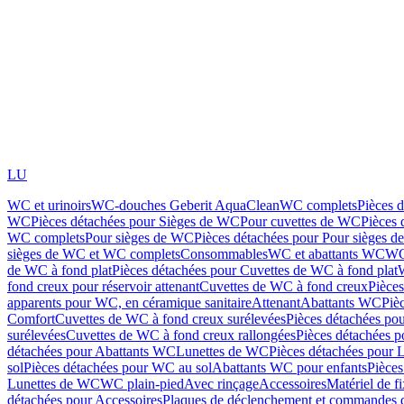
LU
WC et urinoirs
WC-douches Geberit AquaClean
WC complets
Pièces 
WC
Pièces détachées pour Sièges de WC
Pour cuvettes de WC
Pièces 
WC complets
Pour sièges de WC
Pièces détachées pour Pour sièges 
sièges de WC et WC complets
Consommables
WC et abattants WC
WC
de WC à fond plat
Pièces détachées pour Cuvettes de WC à fond plat
fond creux pour réservoir attenant
Cuvettes de WC à fond creux
Pièce
apparents pour WC, en céramique sanitaire
Attenant
Abattants WC
Piè
Comfort
Cuvettes de WC à fond creux surélevées
Pièces détachées po
surélevées
Cuvettes de WC à fond creux rallongées
Pièces détachées p
détachées pour Abattants WC
Lunettes de WC
Pièces détachées pour 
sol
Pièces détachées pour WC au sol
Abattants WC pour enfants
Pièces
Lunettes de WC
WC plain-pied
Avec rinçage
Accessoires
Matériel de f
détachées pour Accessoires
Plaques de déclenchement et commandes