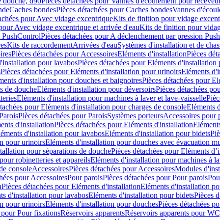
e douche, d90
Pièces détachées pour Vannes d'écoulement pour receveu
nde
Caches bondes
Pièces détachées pour Caches bondes
Vannes d'écoul
achées pour Avec vidage excentrique
Kits de finition pour vidage excen
pour Avec vidage excentrique et arrivée d'eau
Kits de finition pour vida
n PushControl
Pièces détachées pour A déclenchement par pression Pus
res
Kits de raccordement
Arrivées d'eau
Systèmes d'installation et de chas
ires
Pièces détachées pour Accessoires
Eléments d'installation
Pièces dét
'installation pour lavabos
Pièces détachées pour Eléments d'installation
s
Pièces détachées pour Eléments d'installation pour urinoirs
Eléments d'i
ments d'installation pour douches et baignoires
Pièces détachées pour Elé
ns de douche
Eléments d'installation pour déversoirs
Pièces détachées pou
teries
Eléments d'installation pour machines à laver et lave-vaisselle
Pièc
tachées pour Eléments d'installation pour charges de console
Eléments d'
Parois
Pièces détachées pour Parois
Systèmes porteurs
Accessoires pour p
nts d'installation
Pièces détachées pour Eléments d'installation
Eléments
éments d'installation pour lavabos
Eléments d'installation pour bidets
Piè
n pour urinoirs
Eléments d'installation pour douches avec évacuation m
tallation pour séparations de douche
Pièces détachées pour Eléments d’i
pour robinetteries et appareils
Eléments d'installation pour machines à lav
 de console
Accessoires
Pièces détachées pour Accessoires
Modules d'inst
hées pour Accessoires
Pour parois
Pièces détachées pour Pour parois
Pou
n
Pièces détachées pour Eléments d'installation
Eléments d'installation 
s d'installation pour lavabos
Eléments d'installation pour bidets
Pièces d
n pour urinoirs
Eléments d'installation pour douches
Pièces détachées po
 pour Pour fixations
Réservoirs apparents
Réservoirs apparents pour WC,