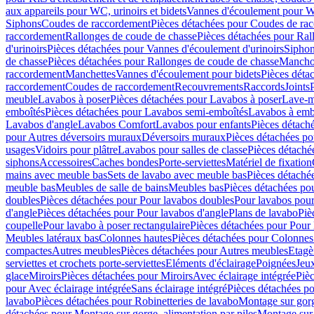
aux appareils pour WC, urinoirs et bidets
Vannes d'écoulement pour W
Siphons
Coudes de raccordement
Pièces détachées pour Coudes de ra
raccordement
Rallonges de coude de chasse
Pièces détachées pour Ral
d'urinoirs
Pièces détachées pour Vannes d'écoulement d'urinoirs
Siphon
de chasse
Pièces détachées pour Rallonges de coude de chasse
Mancho
raccordement
Manchettes
Vannes d'écoulement pour bidets
Pièces déta
raccordement
Coudes de raccordement
Recouvrements
Raccords
Joints
meuble
Lavabos à poser
Pièces détachées pour Lavabos à poser
Lave-m
emboîtés
Pièces détachées pour Lavabos semi-emboîtés
Lavabos à emb
Lavabos d'angle
Lavabos Comfort
Lavabos pour enfants
Pièces détach
pour Autres déversoirs muraux
Déversoirs muraux
Pièces détachées p
usages
Vidoirs pour plâtre
Lavabos pour salles de classe
Pièces détaché
siphons
Accessoires
Caches bondes
Porte-serviettes
Matériel de fixation
mains avec meuble bas
Sets de lavabo avec meuble bas
Pièces détaché
meuble bas
Meubles de salle de bains
Meubles bas
Pièces détachées po
doubles
Pièces détachées pour Pour lavabos doubles
Pour lavabos pou
d'angle
Pièces détachées pour Pour lavabos d'angle
Plans de lavabo
Piè
coupelle
Pour lavabo à poser rectangulaire
Pièces détachées pour Pour 
Meubles latéraux bas
Colonnes hautes
Pièces détachées pour Colonnes
compactes
Autres meubles
Pièces détachées pour Autres meubles
Etagè
serviettes et crochets porte-serviettes
Eléments d'éclairage
Poignées
Jeu
glace
Miroirs
Pièces détachées pour Miroirs
Avec éclairage intégrée
Pièc
pour Avec éclairage intégrée
Sans éclairage intégré
Pièces détachées po
lavabo
Pièces détachées pour Robinetteries de lavabo
Montage sur gorg
détachées pour Montage sur gorge, alimentation par piles
Montage sur 