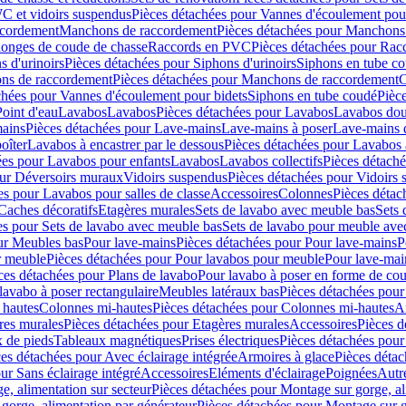
C et vidoirs suspendus
Pièces détachées pour Vannes d'écoulement pou
ccordement
Manchons de raccordement
Pièces détachées pour Manchons
longes de coude de chasse
Raccords en PVC
Pièces détachées pour Ra
s d'urinoirs
Pièces détachées pour Siphons d'urinoirs
Siphons en tube c
ns de raccordement
Pièces détachées pour Manchons de raccordement
C
chées pour Vannes d'écoulement pour bidets
Siphons en tube coudé
Pièc
Point d'eau
Lavabos
Lavabos
Pièces détachées pour Lavabos
Lavabos dou
ains
Pièces détachées pour Lave-mains
Lave-mains à poser
Lave-mains 
oîter
Lavabos à encastrer par le dessous
Pièces détachées pour Lavabos à
ées pour Lavabos pour enfants
Lavabos
Lavabos collectifs
Pièces détaché
our Déversoirs muraux
Vidoirs suspendus
Pièces détachées pour Vidoirs
es pour Lavabos pour salles de classe
Accessoires
Colonnes
Pièces détac
Caches décoratifs
Etagères murales
Sets de lavabo avec meuble bas
Sets 
es pour Sets de lavabo avec meuble bas
Sets de lavabo pour meuble ave
ur Meubles bas
Pour lave-mains
Pièces détachées pour Pour lave-mains
P
r meuble
Pièces détachées pour Pour lavabos pour meuble
Pour lave-mai
ces détachées pour Plans de lavabo
Pour lavabo à poser en forme de cou
lavabo à poser rectangulaire
Meubles latéraux bas
Pièces détachées pour
 hautes
Colonnes mi-hautes
Pièces détachées pour Colonnes mi-hautes
A
res murales
Pièces détachées pour Etagères murales
Accessoires
Pièces d
x de pieds
Tableaux magnétiques
Prises électriques
Pièces détachées pour 
es détachées pour Avec éclairage intégrée
Armoires à glace
Pièces détac
ur Sans éclairage intégré
Accessoires
Eléments d'éclairage
Poignées
Autr
e, alimentation sur secteur
Pièces détachées pour Montage sur gorge, al
gorge, alimentation par générateur
Pièces détachées pour Montage sur g