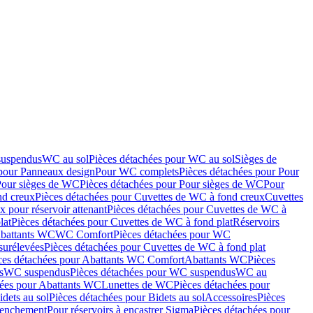
suspendus
WC au sol
Pièces détachées pour WC au sol
Sièges de
 pour Panneaux design
Pour WC complets
Pièces détachées pour Pour
Pour sièges de WC
Pièces détachées pour Pour sièges de WC
Pour
nd creux
Pièces détachées pour Cuvettes de WC à fond creux
Cuvettes
 pour réservoir attenant
Pièces détachées pour Cuvettes de WC à
lat
Pièces détachées pour Cuvettes de WC à fond plat
Réservoirs
Abattants WC
WC Comfort
Pièces détachées pour WC
surélevées
Pièces détachées pour Cuvettes de WC à fond plat
ces détachées pour Abattants WC Comfort
Abattants WC
Pièces
s
WC suspendus
Pièces détachées pour WC suspendus
WC au
hées pour Abattants WC
Lunettes de WC
Pièces détachées pour
idets au sol
Pièces détachées pour Bidets au sol
Accessoires
Pièces
clenchement
Pour réservoirs à encastrer Sigma
Pièces détachées pour