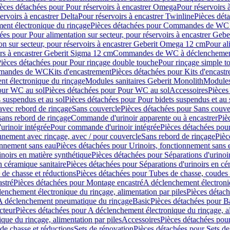
èces détachées pour Pour réservoirs à encastrer Omega
Pour réservoirs 
ervoirs à encastrer Delta
Pour réservoirs à encastrer Twinline
Pièces déta
t électronique du rinçage
Pièces détachées pour Commandes de WC à
ées pour Pour alimentation sur secteur, pour réservoirs à encastrer Geb
on sur secteur, pour réservoirs à encastrer Geberit Omega 12 cm
Pour al
irs à encastrer Geberit Sigma 12 cm
Commandes de WC à déclenchement
ièces détachées pour Pour rinçage double touche
Pour rinçage simple t
ommandes de WC
Kits d'encastrement
Pièces détachées pour Kits d'encast
t électronique du rinçage
Modules sanitaires Geberit Monolith
Modules
our WC au sol
Pièces détachées pour Pour WC au sol
Accessoires
Pièces
 suspendus et au sol
Pièces détachées pour Pour bidets suspendus et au 
avec rebord de rinçage
Sans couvercle
Pièces détachées pour Sans couve
sans rebord de rinçage
Commande d'urinoir apparente ou à encastrer
Piè
rinoir intégrée
Pour commande d'urinoir intégrée
Pièces détachées pou
nnement avec rinçage, avec / pour couvercle
Sans rebord de rinçage
Pièc
onnement sans eau
Pièces détachées pour Urinoirs, fonctionnement sans 
inoirs en matière synthétique
Pièces détachées pour Séparations d'urinoi
n céramique sanitaire
Pièces détachées pour Séparations d'urinoirs en cé
 de chasse et réductions
Pièces détachées pour Tubes de chasse, coudes 
stré
Pièces détachées pour Montage encastré
A déclenchement électroniq
enchement électronique du rinçage, alimentation par piles
Pièces détach
 A déclenchement pneumatique du rinçage
Basic
Pièces détachées pour B
cteur
Pièces détachées pour A déclenchement électronique du rinçage, al
que du rinçage, alimentation par piles
Accessoires
Pièces détachées pou
de chasse et réductions
Sets de rénovation
Pièces détachées pour Sets de