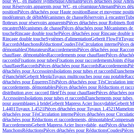
pour WC, en matière synthétique
Attenant
Pièces détachées pour Atten
pour Réservoirs apparents pour WC, en céramique
Attenant
Pièces dét
position
Pièces détachées pour Haute position
Basse et moyenne positi
modérateurs de débit
Mécanismes de chasse
Réservoirs à encastrer
Tube
flotteurs pour réservoirs apparents
Pièces détachées pour Robinets flott
encastrer
Mécanismes de chasse
Pièces détachées pour Mécanismes de
touche
Rinçage double touche
Pièces détachées pour Rinçage double 
Rinçage double touche
Systèmes d'alimentation
Geberit FlowFit
Tuyaux
Raccords
Manchons
Réductions
Coudes
Tés
Circulation interne
Pièces d
démontables
Obturateurs
Raccordements
Pièces détachées pour Racco
chauffage, démontables
Raccordements pour chauffage
Pièces détaché
raccords
Fixations pour tubes
Fixations pour raccordements
Joints d'éta
chauffage
Raccords
Pièces détachées pour Raccords
Raccordements
Piè
détachées pour Accessoires
Isolations pour tubes et raccords
Etanchemen
d'étanchéité
Geberit Mepla
Tuyaux multicouches pour eau potable
Racc
détachées pour Équerres
Tés
Pièces détachées pour Tés
Circulation int
raccordements, démontables
Pièces détachées pour Réductions et rac
distribution avec raccord fileté
Tés pour chauffage
Pièces détachées po
Accessoires
Isolations pour tubes et raccords
Etanchements pour tubes 
pour assemblages à bride
Geberit Mapress Acier Inoxydable
Geberit M
1.4401
Tuyaux 1.4521
Pièces détachées pour Tuyaux 1.4521
Mamelon
détachées pour Tés
Circulation interne
Pièces détachées pour Circulati
détachées pour Réductions et raccordements, démontables
Compensat
Raccordements
Geberit Mapress Acier Inoxydable, gaz
Pièces détaché
Manchons
Réductions
Pièces détachées pour Réductions
Coudes
Pièces