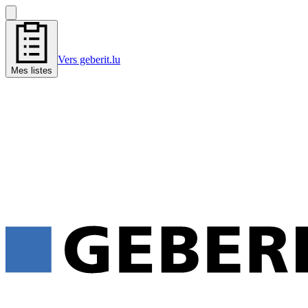
Vers geberit.lu
Mes listes