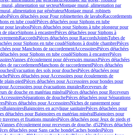
mural, alimentation sur secteur
Montage mural, alimentation par
ural, alimentation par générateur
Montage mural, robinets
vabo
Pièces détachées pour Pour robinetteries de lavabo
Raccordements
hons en tube coudé
Pièces détachées pour Siphons en tube
ur pour lavabos
Pièces détachées pour Siphons à tube plongeur pour
n de place
Siphons à encastrer
Pièces détachées pour Siphons à
uvrements
Raccords
Pièces détachées pour Raccords
Joints
Tubes de
tachées pour Siphons en tube coudé
Siphons à double chambre
Pièces
achées pour Manchons de raccordement
Accessoires
Pièces détachées
 détachées pour Siphons en tube coudé
Siphons à encastrer
Pièces
soires
Vannes d'écoulement pour déversoirs muraux
Pièces détachées
udes de raccordement
Manchons de raccordement
Pièces détachées
ouches
Evacuation des sols pour douches
Pièces détachées pour
uche
Pièces détachées pour Accessoires pour écoulements de
e plain-pied
Pièces détachées pour Accessoires pour bondes pour
 pour Accessoires pour évacuations murales
Receveurs de
urs de douche en matériau minéral
Pièces détachées pour Receveurs
n
Accessoires
Séparations de douche
Pièces détachées pour Séparations
res
Pièces détachées pour Accessoires
Niches de rangement pour
es
Baignoires
Baignoires en acrylique sanitaire
Pièces détachées pour
es détachées pour Baignoires en matériau minéral
Baignoires pour
e traverses et fixations murales
Pièces détachées pour Jeux de pieds et
s
Vannes d'écoulement pour receveurs de douche, d52
Pièces détachées
èces détachées pour Sans cache bonde
Caches bondes
Pièces