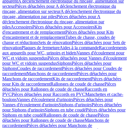
apparent
A déclenchement électronique du rinçage, alimentation sur
secteur
Pièces détachées pour A déclenchement électronique du
rinçage, alimentation sur secteur
A déclenchement électronique du
rinçage, alimentation par piles
Pièces détachées pour A
déclenchement électronique du rinçage, alimentation par
piles
Accessoires
Pièces détachées pour Accessoires
Kits
d'encastrement et de remplacement
Pièces détachées pour Kits
d'encastrement et de remplacement
Tubes de chasse, coudes de
chasse et réductions
Sets de rénovation
Pièces détachées pour Sets de
rénovation
Plaques de fermeture
Aides à la commande
Raccordements
aux appareils pour WC, urinoirs et bidets
Vannes d'écoulement pour
WC et vidoirs suspendus
Pièces détachées pour Vannes d'écoulement
pour WC et vidoirs suspendus
Siphons
Pièces détachées pour
Siphons
Coudes de raccordement
Pièces détachées pour Coudes de
raccordement
Manchons de raccordement
Pièces détachées pour
Manchons de raccordement
Kits de raccordement
Pièces détachées
pour Kits de raccordement
Rallonges de coude de chasse
Pièces
détachées pour Rallonges de coude de chasse
Raccords en
PVC
Pièces détachées pour Raccords en PVC
Manchettes et cache-
boulons
Vannes d'écoulement d'urinoirs
Pièces détachées pour
Vannes d'écoulement d'urinoirs
Siphons d'urinoirs
Pièces détachées
pour Siphons d'urinoirs
Siphons en tube coudé
Pièces détachées pour
Siphons en tube coudé
Rallonges de coude de chasse
Pièces
détachées pour Rallonges de coude de chasse
Manchons de
raccordement
Pièces détachées pour Manchons de