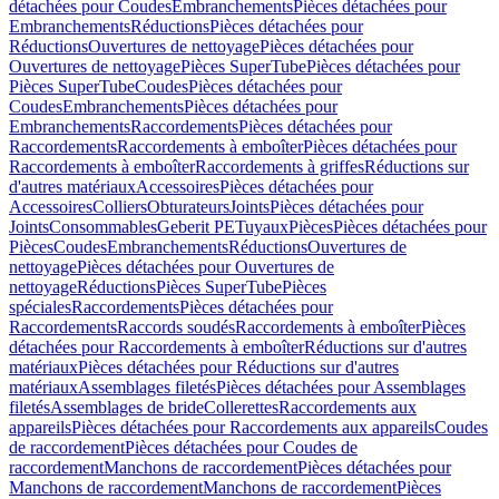
détachées pour Coudes
Embranchements
Pièces détachées pour
Embranchements
Réductions
Pièces détachées pour
Réductions
Ouvertures de nettoyage
Pièces détachées pour
Ouvertures de nettoyage
Pièces SuperTube
Pièces détachées pour
Pièces SuperTube
Coudes
Pièces détachées pour
Coudes
Embranchements
Pièces détachées pour
Embranchements
Raccordements
Pièces détachées pour
Raccordements
Raccordements à emboîter
Pièces détachées pour
Raccordements à emboîter
Raccordements à griffes
Réductions sur
d'autres matériaux
Accessoires
Pièces détachées pour
Accessoires
Colliers
Obturateurs
Joints
Pièces détachées pour
Joints
Consommables
Geberit PE
Tuyaux
Pièces
Pièces détachées pour
Pièces
Coudes
Embranchements
Réductions
Ouvertures de
nettoyage
Pièces détachées pour Ouvertures de
nettoyage
Réductions
Pièces SuperTube
Pièces
spéciales
Raccordements
Pièces détachées pour
Raccordements
Raccords soudés
Raccordements à emboîter
Pièces
détachées pour Raccordements à emboîter
Réductions sur d'autres
matériaux
Pièces détachées pour Réductions sur d'autres
matériaux
Assemblages filetés
Pièces détachées pour Assemblages
filetés
Assemblages de bride
Collerettes
Raccordements aux
appareils
Pièces détachées pour Raccordements aux appareils
Coudes
de raccordement
Pièces détachées pour Coudes de
raccordement
Manchons de raccordement
Pièces détachées pour
Manchons de raccordement
Manchons de raccordement
Pièces