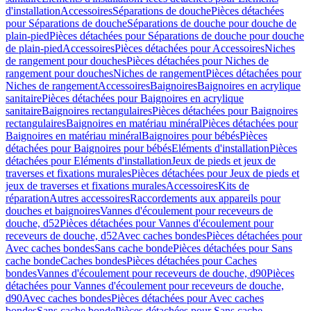
d'installation
Accessoires
Séparations de douche
Pièces détachées
pour Séparations de douche
Séparations de douche pour douche de
plain-pied
Pièces détachées pour Séparations de douche pour douche
de plain-pied
Accessoires
Pièces détachées pour Accessoires
Niches
de rangement pour douches
Pièces détachées pour Niches de
rangement pour douches
Niches de rangement
Pièces détachées pour
Niches de rangement
Accessoires
Baignoires
Baignoires en acrylique
sanitaire
Pièces détachées pour Baignoires en acrylique
sanitaire
Baignoires rectangulaires
Pièces détachées pour Baignoires
rectangulaires
Baignoires en matériau minéral
Pièces détachées pour
Baignoires en matériau minéral
Baignoires pour bébés
Pièces
détachées pour Baignoires pour bébés
Eléments d'installation
Pièces
détachées pour Eléments d'installation
Jeux de pieds et jeux de
traverses et fixations murales
Pièces détachées pour Jeux de pieds et
jeux de traverses et fixations murales
Accessoires
Kits de
réparation
Autres accessoires
Raccordements aux appareils pour
douches et baignoires
Vannes d'écoulement pour receveurs de
douche, d52
Pièces détachées pour Vannes d'écoulement pour
receveurs de douche, d52
Avec caches bondes
Pièces détachées pour
Avec caches bondes
Sans cache bonde
Pièces détachées pour Sans
cache bonde
Caches bondes
Pièces détachées pour Caches
bondes
Vannes d'écoulement pour receveurs de douche, d90
Pièces
détachées pour Vannes d'écoulement pour receveurs de douche,
d90
Avec caches bondes
Pièces détachées pour Avec caches
bondes
Sans cache bonde
Pièces détachées pour Sans cache