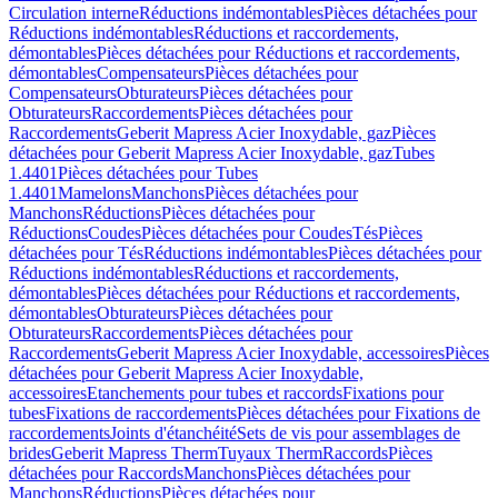
Circulation interne
Réductions indémontables
Pièces détachées pour
Réductions indémontables
Réductions et raccordements,
démontables
Pièces détachées pour Réductions et raccordements,
démontables
Compensateurs
Pièces détachées pour
Compensateurs
Obturateurs
Pièces détachées pour
Obturateurs
Raccordements
Pièces détachées pour
Raccordements
Geberit Mapress Acier Inoxydable, gaz
Pièces
détachées pour Geberit Mapress Acier Inoxydable, gaz
Tubes
1.4401
Pièces détachées pour Tubes
1.4401
Mamelons
Manchons
Pièces détachées pour
Manchons
Réductions
Pièces détachées pour
Réductions
Coudes
Pièces détachées pour Coudes
Tés
Pièces
détachées pour Tés
Réductions indémontables
Pièces détachées pour
Réductions indémontables
Réductions et raccordements,
démontables
Pièces détachées pour Réductions et raccordements,
démontables
Obturateurs
Pièces détachées pour
Obturateurs
Raccordements
Pièces détachées pour
Raccordements
Geberit Mapress Acier Inoxydable, accessoires
Pièces
détachées pour Geberit Mapress Acier Inoxydable,
accessoires
Etanchements pour tubes et raccords
Fixations pour
tubes
Fixations de raccordements
Pièces détachées pour Fixations de
raccordements
Joints d'étanchéité
Sets de vis pour assemblages de
brides
Geberit Mapress Therm
Tuyaux Therm
Raccords
Pièces
détachées pour Raccords
Manchons
Pièces détachées pour
Manchons
Réductions
Pièces détachées pour