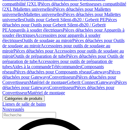
compatibilité [2XL]
Pièces détachées pour Sertisseuses compatibilité
[2XL]
Mallettes universelles
Pièces détachées pour Mallettes
universelles
Mallettes universelles
Pièces détachées pour Mallettes
universelles
Outils pour Geberit Silent-db20 / Geberit PE
Pièces
détachées pour Outils pour Geberit Silent-db20 / Geberit
PE
Appareils à souder électriques
Pièces détachées pour Appareils à
souder électriques
Accessoires pour appareils à souder
électriques
Outils de soudage au miroir
Pièces détachées pour Outils
de soudage au miroir
Accessoires pour outils de soudage au
miroir
Pièces détachées pour Accessoires pour outils de soudage au
miroir
Outils de préparation de tube
Pièces détachées pour Outils de
préparation de tube
Accessoires pour outils de préparation de
tubes
Aides à la commande
Télécommandes
Composants
réseau
Pièces détachées pour Composants réseau
Gateways
Pièces
détachées pour Gateways
Convertisseurs
Pièces détachées pour
Convertisseurs
Matériel de montage
Geberit Connect
Gateways
Pièces
détachées pour Gateways
Convertisseur
Pièces détachées pour
Convertisseur
Matériel de montage
Catégories de produits
Lignes de salle de bains
Nouveautés