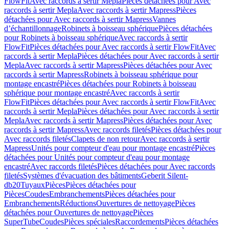
FlowFit
Avec raccords à sertir Mepla
Pièces détachées pour Avec
raccords à sertir Mepla
Avec raccords à sertir Mapress
Pièces
détachées pour Avec raccords à sertir Mapress
Vannes
d’échantillonnage
Robinets à boisseau sphérique
Pièces détachées
pour Robinets à boisseau sphérique
Avec raccords à sertir
FlowFit
Pièces détachées pour Avec raccords à sertir FlowFit
Avec
raccords à sertir Mepla
Pièces détachées pour Avec raccords à sertir
Mepla
Avec raccords à sertir Mapress
Pièces détachées pour Avec
raccords à sertir Mapress
Robinets à boisseau sphérique pour
montage encastré
Pièces détachées pour Robinets à boisseau
sphérique pour montage encastré
Avec raccords à sertir
FlowFit
Pièces détachées pour Avec raccords à sertir FlowFit
Avec
raccords à sertir Mepla
Pièces détachées pour Avec raccords à sertir
Mepla
Avec raccords à sertir Mapress
Pièces détachées pour Avec
raccords à sertir Mapress
Avec raccords filetés
Pièces détachées pour
Avec raccords filetés
Clapets de non retour
Avec raccords à sertir
Mapress
Unités pour compteur d'eau pour montage encastré
Pièces
détachées pour Unités pour compteur d'eau pour montage
encastré
Avec raccords filetés
Pièces détachées pour Avec raccords
filetés
Systèmes d'évacuation des bâtiments
Geberit Silent-
db20
Tuyaux
Pièces
Pièces détachées pour
Pièces
Coudes
Embranchements
Pièces détachées pour
Embranchements
Réductions
Ouvertures de nettoyage
Pièces
détachées pour Ouvertures de nettoyage
Pièces
SuperTube
Coudes
Pièces spéciales
Raccordements
Pièces détachées