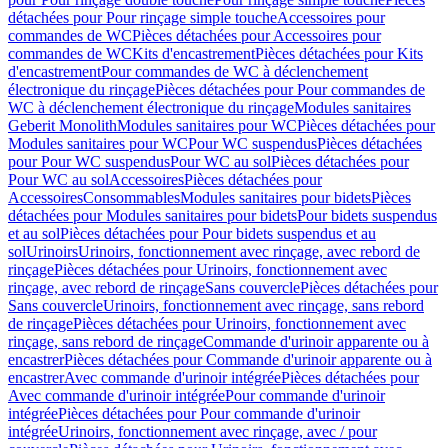
détachées pour Pour rinçage simple touche
Accessoires pour
commandes de WC
Pièces détachées pour Accessoires pour
commandes de WC
Kits d'encastrement
Pièces détachées pour Kits
d'encastrement
Pour commandes de WC à déclenchement
électronique du rinçage
Pièces détachées pour Pour commandes de
WC à déclenchement électronique du rinçage
Modules sanitaires
Geberit Monolith
Modules sanitaires pour WC
Pièces détachées pour
Modules sanitaires pour WC
Pour WC suspendus
Pièces détachées
pour Pour WC suspendus
Pour WC au sol
Pièces détachées pour
Pour WC au sol
Accessoires
Pièces détachées pour
Accessoires
Consommables
Modules sanitaires pour bidets
Pièces
détachées pour Modules sanitaires pour bidets
Pour bidets suspendus
et au sol
Pièces détachées pour Pour bidets suspendus et au
sol
Urinoirs
Urinoirs, fonctionnement avec rinçage, avec rebord de
rinçage
Pièces détachées pour Urinoirs, fonctionnement avec
rinçage, avec rebord de rinçage
Sans couvercle
Pièces détachées pour
Sans couvercle
Urinoirs, fonctionnement avec rinçage, sans rebord
de rinçage
Pièces détachées pour Urinoirs, fonctionnement avec
rinçage, sans rebord de rinçage
Commande d'urinoir apparente ou à
encastrer
Pièces détachées pour Commande d'urinoir apparente ou à
encastrer
Avec commande d'urinoir intégrée
Pièces détachées pour
Avec commande d'urinoir intégrée
Pour commande d'urinoir
intégrée
Pièces détachées pour Pour commande d'urinoir
intégrée
Urinoirs, fonctionnement avec rinçage, avec / pour