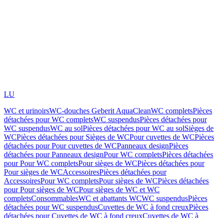
LU
WC et urinoirs
WC-douches Geberit AquaClean
WC complets
Pièces
détachées pour WC complets
WC suspendus
Pièces détachées pour
WC suspendus
WC au sol
Pièces détachées pour WC au sol
Sièges de
WC
Pièces détachées pour Sièges de WC
Pour cuvettes de WC
Pièces
détachées pour Pour cuvettes de WC
Panneaux design
Pièces
détachées pour Panneaux design
Pour WC complets
Pièces détachées
pour Pour WC complets
Pour sièges de WC
Pièces détachées pour
Pour sièges de WC
Accessoires
Pièces détachées pour
Accessoires
Pour WC complets
Pour sièges de WC
Pièces détachées
pour Pour sièges de WC
Pour sièges de WC et WC
complets
Consommables
WC et abattants WC
WC suspendus
Pièces
détachées pour WC suspendus
Cuvettes de WC à fond creux
Pièces
détachées pour Cuvettes de WC à fond creux
Cuvettes de WC à