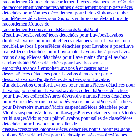
raccordement
Coudes de raccordement
Pièces détachées pour Coudes
de raccordement
Manchettes
Vannes d'écoulement pour bidets
Pièces
détachées pour Vannes d'écoulement pour bidets
Siphons en tube
coudé
Pièces détachées pour Siphons en tube coudé
Manchons de
raccordement
Coudes de
raccordement
Recouvrements
Raccords
Joints
Point
d'eau
Lavabos
Lavabos
Pièces détachées pour Lavabos
Lavabos
doubles
Lavabos pour meuble
Pièces détachées pour Lavabos pour
meuble
Lavabos à poser
Pièces détachées pour Lavabos à poser
Lave-
mains
Pièces détachées pour Lave-mains
Lave-mains à poser
Lave-
mains d'angle
Pièces détachées pour Lave-mains d'angle
Lavabos
semi-emboîtés
Pièces détachées pour Lavabos semi-
emboîtés
Lavabos à emboîter
Lavabos à encastrer par le
dessous
Pièces détachées pour Lavabos à encastrer par le
dessous
Lavabos d'angle
Pièces détachées pour Lavabos
d'angle
Lavabos Comfort
Lavabos pour enfants
Pièces détachées pour
Lavabos pour enfants
Lavabos
Lavabos collectifs
Pièces détachées
pour Lavabos collectifs
Autres déversoirs muraux
Pièces détachées
pour Autres déversoirs muraux
Déversoirs muraux
Pièces détachées
pour Déversoirs muraux
Vidoirs suspendus
Pièces détachées pour
Vidoirs suspendus
Vidoirs multi-usages
Pièces détachées pour Vidoirs
multi-usages
Vidoirs pour plâtre
Lavabos pour salles de classe
Pièces
détachées pour Lavabos pour salles de
classe
Accessoires
Colonnes
Pièces détachées pour Colonnes
Cache-
siphons
Pièces détachées pour Cache-siphons
Accessoires
Caches