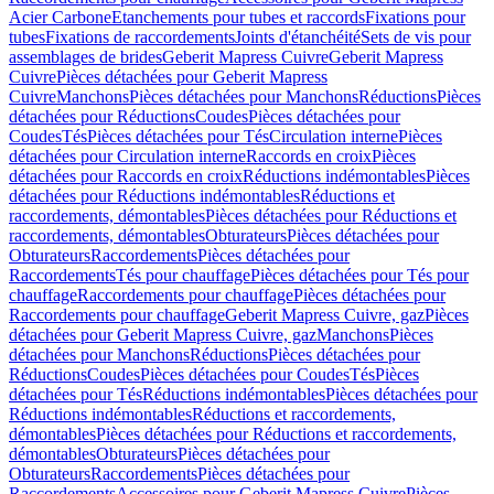
Acier Carbone
Etanchements pour tubes et raccords
Fixations pour
tubes
Fixations de raccordements
Joints d'étanchéité
Sets de vis pour
assemblages de brides
Geberit Mapress Cuivre
Geberit Mapress
Cuivre
Pièces détachées pour Geberit Mapress
Cuivre
Manchons
Pièces détachées pour Manchons
Réductions
Pièces
détachées pour Réductions
Coudes
Pièces détachées pour
Coudes
Tés
Pièces détachées pour Tés
Circulation interne
Pièces
détachées pour Circulation interne
Raccords en croix
Pièces
détachées pour Raccords en croix
Réductions indémontables
Pièces
détachées pour Réductions indémontables
Réductions et
raccordements, démontables
Pièces détachées pour Réductions et
raccordements, démontables
Obturateurs
Pièces détachées pour
Obturateurs
Raccordements
Pièces détachées pour
Raccordements
Tés pour chauffage
Pièces détachées pour Tés pour
chauffage
Raccordements pour chauffage
Pièces détachées pour
Raccordements pour chauffage
Geberit Mapress Cuivre, gaz
Pièces
détachées pour Geberit Mapress Cuivre, gaz
Manchons
Pièces
détachées pour Manchons
Réductions
Pièces détachées pour
Réductions
Coudes
Pièces détachées pour Coudes
Tés
Pièces
détachées pour Tés
Réductions indémontables
Pièces détachées pour
Réductions indémontables
Réductions et raccordements,
démontables
Pièces détachées pour Réductions et raccordements,
démontables
Obturateurs
Pièces détachées pour
Obturateurs
Raccordements
Pièces détachées pour
Raccordements
Accessoires pour Geberit Mapress Cuivre
Pièces