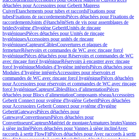
détachées pour Accessoires pour Geberit Mapress
Cuivre
Etanchements pour tubes et raccords
Fixations pour
tubes
Fixations de raccordements
Pièces détachées pour Fixations de
raccordements
Joints d'étanchéité
Sets de vis pour assemblages de
brides
Système d'hygiène Geberit
Unités de rinçage
hygiéniques
Pièces détachées pour Unités de rinçage
hygiéniques
Accessoires pour unités de rinçage
hygiéniques
Capteurs
Câbles
Couvertures et plaques de
fermeture
Réservoirs et commandes de WC avec rinçage forcé
hygiénique
Pièces détachées pour Réservoirs et commandes de WC
avec rinçage forcé hygiénique
Réservoirs à encastrer avec rinçage
forcé hygiénique
Modules d’hygiène intégrés
Pièces détachées pour
Modules d’hygiène intégrés
Accessoires pour réservoirs et
commandes de WC avec rinçage forcé hygiénique
Pièces détachées
pour Accessoires pour réservoirs et commandes de WC avec rinçage
forcé hygiénique
Capteurs
Câbles
Blocs d’alimentation
Pièces
détachées pour Blocs d’alimentation
Composants réseau
Accessoires
Geberit Connect pour système d'hygiène Geberit
Pièces détachées
pour Accessoires Geberit Connect pour système d'hygiène
Geberit
Gateways
Pièces détachées pour
Gateways
Convertisseurs
Pièces détachées pour
Convertisseurs
Capteurs
Matériel de montage
Armatures brutes
Vannes
à siège incliné
Pièces détachées pour Vannes à siège incliné
Avec
raccords à sertir FlowFit
Pièces détachées pour Avec raccords à sertir