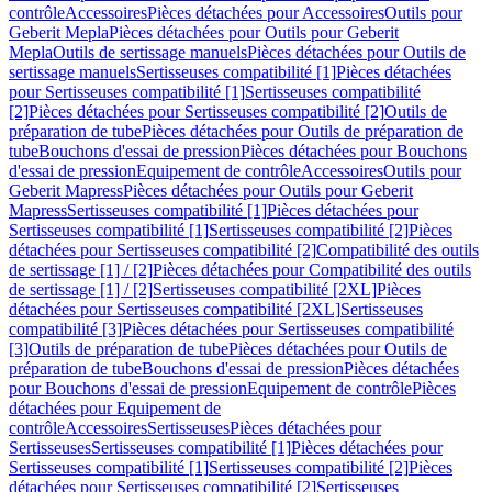
contrôle
Accessoires
Pièces détachées pour Accessoires
Outils pour
Geberit Mepla
Pièces détachées pour Outils pour Geberit
Mepla
Outils de sertissage manuels
Pièces détachées pour Outils de
sertissage manuels
Sertisseuses compatibilité [1]
Pièces détachées
pour Sertisseuses compatibilité [1]
Sertisseuses compatibilité
[2]
Pièces détachées pour Sertisseuses compatibilité [2]
Outils de
préparation de tube
Pièces détachées pour Outils de préparation de
tube
Bouchons d'essai de pression
Pièces détachées pour Bouchons
d'essai de pression
Equipement de contrôle
Accessoires
Outils pour
Geberit Mapress
Pièces détachées pour Outils pour Geberit
Mapress
Sertisseuses compatibilité [1]
Pièces détachées pour
Sertisseuses compatibilité [1]
Sertisseuses compatibilité [2]
Pièces
détachées pour Sertisseuses compatibilité [2]
Compatibilité des outils
de sertissage [1] / [2]
Pièces détachées pour Compatibilité des outils
de sertissage [1] / [2]
Sertisseuses compatibilité [2XL]
Pièces
détachées pour Sertisseuses compatibilité [2XL]
Sertisseuses
compatibilité [3]
Pièces détachées pour Sertisseuses compatibilité
[3]
Outils de préparation de tube
Pièces détachées pour Outils de
préparation de tube
Bouchons d'essai de pression
Pièces détachées
pour Bouchons d'essai de pression
Equipement de contrôle
Pièces
détachées pour Equipement de
contrôle
Accessoires
Sertisseuses
Pièces détachées pour
Sertisseuses
Sertisseuses compatibilité [1]
Pièces détachées pour
Sertisseuses compatibilité [1]
Sertisseuses compatibilité [2]
Pièces
détachées pour Sertisseuses compatibilité [2]
Sertisseuses