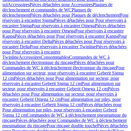
sol
Accessoires
Pièces détachées pour Accessoires
Plaques de
déclenchement et commandes de WC
Plaques de
déclenchement
Pièces détachées pour Plaques de déclenchement
Pour
réservoirs à encastrer Sigma
Pièces détachées pour Pour réservoirs à
encastrer Sigma
Pour réservoirs à encastrer Omega
Pièces détachées
pour Pour réservoirs à encastrer Omega
Pour réservoirs à encastrer
Kappa
Pièces détachées pour Pour réservoirs à encastrer Kappa
Pour
réservoirs à encastrer Delta
Pièces détachées pour Pour réservoirs à
encastrer Delta
Pour réservoirs à encastrer Twinline
Pièces détachées
pour Pour réservoirs à encastrer
Twinline
Accessoires
Consommables
Commandes de WC à
déclenchement électronique du rinçage
Pièces détachées pour
Commandes de WC à déclenchement électronique du rinçage
Pour
alimentation sur secteur, pour réservoirs à encastrer Geberit Sigma
12 cm
Pièces détachées pour Pour alimentation sur secteur, pour
réservoirs à encastrer Geberit Sigma 12 cm
Pour alimentation sur
secteur, pour réservoirs à encastrer Geberit Omega 12 cm
Pièces
détachées pour Pour alimentation sur secteur, pour réservoirs à
encastrer Geberit Omega 12 cm
Pour alimentation par piles, pour
réservoirs à encastrer Geberit Sigma 12 cm
Pièces détachées pour
Pour alimentation par piles, pour réservoirs à encastrer Geberit
Sigma 12 cm
Commandes de WC à déclenchement pneumatique du
rinçage
Pièces détachées pour Commandes de WC à déclenchement
pneumatique du rinçage
Pour rinçage double touche
Pièces détachées
pour Pour rinçage double touche
Pour rinçage simple touche
Pièces