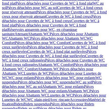
fond plat
Pièces détachées pour Cuvettes de WC à fond plat
WC au
sol
Pièces détachées pour WC au sol
Cuvettes de WC à fond creux
pour réservoir attenant
Pièces détachées pour Cuvettes de WC à fond
creux pour réservoir attenant
Cuvettes de WC à fond creux
Pièces
détachées pour Cuvettes de WC à fond creux
Cuvettes de WC à
fond plat
Pièces détachées pour Cuvettes de WC à fond
plat
Réservoirs apparents pour WC, en céramique
sanitaire
Attenant
Abattants WC
Pièces détachées pour Abattants
WC
Abattants WC
Pièces détachées pour Abattants WC
WC
Comfort
Pièces détachées pour WC Comfort
Cuvettes de WC à fond
creux surélevées
Pièces détachées pour Cuvettes de WC à fond
creux surélevées
Cuvettes de WC à fond plat surélevées
Pièces
détachées pour Cuvettes de WC à fond plat surélevées
Cuvettes de
WC à fond creux rallongées
Pièces détachées pour Cuvettes de WC
à fond creux rallongées
Abattants WC Comfort
Pièces détachées pour
Abattants WC Comfort
Abattants WC
Pièces détachées pour
Abattants WC
Lunettes de WC
Pièces détachées pour Lunettes de
WC
WC pour enfants
Pièces détachées pour WC pour enfants
WC
suspendus
Pièces détachées pour WC suspendus
WC au sol
Pièces
détachées pour WC au sol
Abattants WC pour enfants
Pièces
détachées pour Abattants WC pour enfants
Abattants WC
Pièces
détachées pour Abattants WC
Lunettes de WC
Pièces détachées pour
Lunettes de WC
WC plain-pied
Avec rinçage
Accessoires
Matériel de
fixation
Bidets
Bidets suspendus
Pièces détachées pour Bidets
suspendus
Bidets au sol
Pièces détachées pour Bidets au