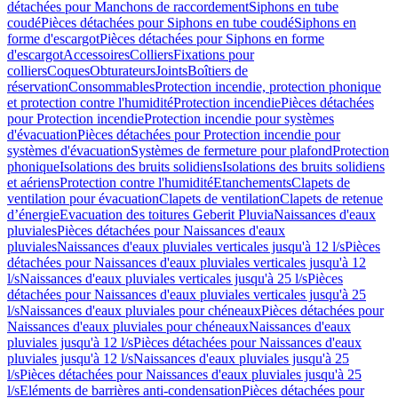
détachées pour Manchons de raccordement
Siphons en tube
coudé
Pièces détachées pour Siphons en tube coudé
Siphons en
forme d'escargot
Pièces détachées pour Siphons en forme
d'escargot
Accessoires
Colliers
Fixations pour
colliers
Coques
Obturateurs
Joints
Boîtiers de
réservation
Consommables
Protection incendie, protection phonique
et protection contre l'humidité
Protection incendie
Pièces détachées
pour Protection incendie
Protection incendie pour systèmes
d'évacuation
Pièces détachées pour Protection incendie pour
systèmes d'évacuation
Systèmes de fermeture pour plafond
Protection
phonique
Isolations des bruits solidiens
Isolations des bruits solidiens
et aériens
Protection contre l'humidité
Etanchements
Clapets de
ventilation pour évacuation
Clapets de ventilation
Clapets de retenue
d’énergie
Evacuation des toitures Geberit Pluvia
Naissances d'eaux
pluviales
Pièces détachées pour Naissances d'eaux
pluviales
Naissances d'eaux pluviales verticales jusqu'à 12 l/s
Pièces
détachées pour Naissances d'eaux pluviales verticales jusqu'à 12
l/s
Naissances d'eaux pluviales verticales jusqu'à 25 l/s
Pièces
détachées pour Naissances d'eaux pluviales verticales jusqu'à 25
l/s
Naissances d'eaux pluviales pour chéneaux
Pièces détachées pour
Naissances d'eaux pluviales pour chéneaux
Naissances d'eaux
pluviales jusqu'à 12 l/s
Pièces détachées pour Naissances d'eaux
pluviales jusqu'à 12 l/s
Naissances d'eaux pluviales jusqu'à 25
l/s
Pièces détachées pour Naissances d'eaux pluviales jusqu'à 25
l/s
Eléments de barrières anti-condensation
Pièces détachées pour