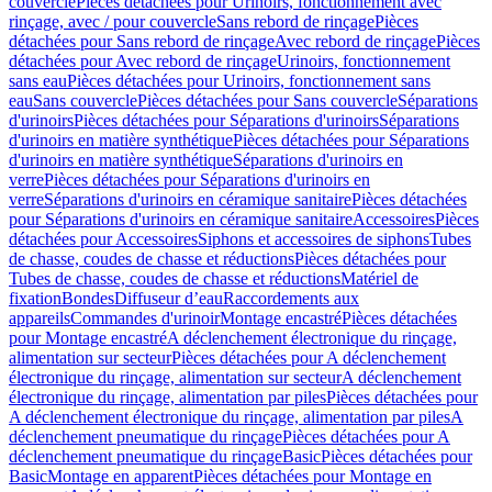
couvercle
Pièces détachées pour Urinoirs, fonctionnement avec
rinçage, avec / pour couvercle
Sans rebord de rinçage
Pièces
détachées pour Sans rebord de rinçage
Avec rebord de rinçage
Pièces
détachées pour Avec rebord de rinçage
Urinoirs, fonctionnement
sans eau
Pièces détachées pour Urinoirs, fonctionnement sans
eau
Sans couvercle
Pièces détachées pour Sans couvercle
Séparations
d'urinoirs
Pièces détachées pour Séparations d'urinoirs
Séparations
d'urinoirs en matière synthétique
Pièces détachées pour Séparations
d'urinoirs en matière synthétique
Séparations d'urinoirs en
verre
Pièces détachées pour Séparations d'urinoirs en
verre
Séparations d'urinoirs en céramique sanitaire
Pièces détachées
pour Séparations d'urinoirs en céramique sanitaire
Accessoires
Pièces
détachées pour Accessoires
Siphons et accessoires de siphons
Tubes
de chasse, coudes de chasse et réductions
Pièces détachées pour
Tubes de chasse, coudes de chasse et réductions
Matériel de
fixation
Bondes
Diffuseur d’eau
Raccordements aux
appareils
Commandes d'urinoir
Montage encastré
Pièces détachées
pour Montage encastré
A déclenchement électronique du rinçage,
alimentation sur secteur
Pièces détachées pour A déclenchement
électronique du rinçage, alimentation sur secteur
A déclenchement
électronique du rinçage, alimentation par piles
Pièces détachées pour
A déclenchement électronique du rinçage, alimentation par piles
A
déclenchement pneumatique du rinçage
Pièces détachées pour A
déclenchement pneumatique du rinçage
Basic
Pièces détachées pour
Basic
Montage en apparent
Pièces détachées pour Montage en