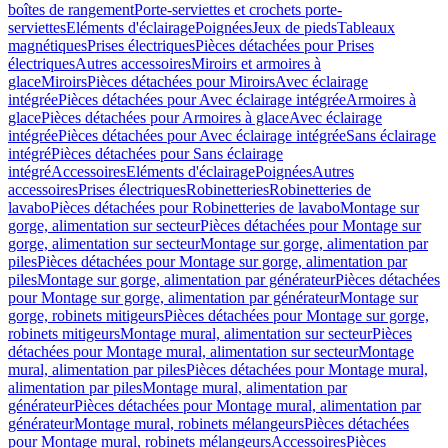
boîtes de rangement
Porte-serviettes et crochets porte-
serviettes
Eléments d'éclairage
Poignées
Jeux de pieds
Tableaux
magnétiques
Prises électriques
Pièces détachées pour Prises
électriques
Autres accessoires
Miroirs et armoires à
glace
Miroirs
Pièces détachées pour Miroirs
Avec éclairage
intégrée
Pièces détachées pour Avec éclairage intégrée
Armoires à
glace
Pièces détachées pour Armoires à glace
Avec éclairage
intégrée
Pièces détachées pour Avec éclairage intégrée
Sans éclairage
intégré
Pièces détachées pour Sans éclairage
intégré
Accessoires
Eléments d'éclairage
Poignées
Autres
accessoires
Prises électriques
Robinetteries
Robinetteries de
lavabo
Pièces détachées pour Robinetteries de lavabo
Montage sur
gorge, alimentation sur secteur
Pièces détachées pour Montage sur
gorge, alimentation sur secteur
Montage sur gorge, alimentation par
piles
Pièces détachées pour Montage sur gorge, alimentation par
piles
Montage sur gorge, alimentation par générateur
Pièces détachées
pour Montage sur gorge, alimentation par générateur
Montage sur
gorge, robinets mitigeurs
Pièces détachées pour Montage sur gorge,
robinets mitigeurs
Montage mural, alimentation sur secteur
Pièces
détachées pour Montage mural, alimentation sur secteur
Montage
mural, alimentation par piles
Pièces détachées pour Montage mural,
alimentation par piles
Montage mural, alimentation par
générateur
Pièces détachées pour Montage mural, alimentation par
générateur
Montage mural, robinets mélangeurs
Pièces détachées
pour Montage mural, robinets mélangeurs
Accessoires
Pièces