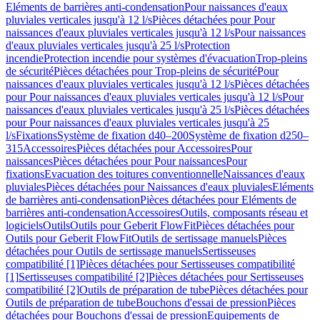
Eléments de barrières anti-condensation
Pour naissances d'eaux
pluviales verticales jusqu'à 12 l/s
Pièces détachées pour Pour
naissances d'eaux pluviales verticales jusqu'à 12 l/s
Pour naissances
d'eaux pluviales verticales jusqu'à 25 l/s
Protection
incendie
Protection incendie pour systèmes d'évacuation
Trop-pleins
de sécurité
Pièces détachées pour Trop-pleins de sécurité
Pour
naissances d'eaux pluviales verticales jusqu'à 12 l/s
Pièces détachées
pour Pour naissances d'eaux pluviales verticales jusqu'à 12 l/s
Pour
naissances d'eaux pluviales verticales jusqu'à 25 l/s
Pièces détachées
pour Pour naissances d'eaux pluviales verticales jusqu'à 25
l/s
Fixations
Système de fixation d40–200
Système de fixation d250–
315
Accessoires
Pièces détachées pour Accessoires
Pour
naissances
Pièces détachées pour Pour naissances
Pour
fixations
Evacuation des toitures conventionnelle
Naissances d'eaux
pluviales
Pièces détachées pour Naissances d'eaux pluviales
Eléments
de barrières anti-condensation
Pièces détachées pour Eléments de
barrières anti-condensation
Accessoires
Outils, composants réseau et
logiciels
Outils
Outils pour Geberit FlowFit
Pièces détachées pour
Outils pour Geberit FlowFit
Outils de sertissage manuels
Pièces
détachées pour Outils de sertissage manuels
Sertisseuses
compatibilité [1]
Pièces détachées pour Sertisseuses compatibilité
[1]
Sertisseuses compatibilité [2]
Pièces détachées pour Sertisseuses
compatibilité [2]
Outils de préparation de tube
Pièces détachées pour
Outils de préparation de tube
Bouchons d'essai de pression
Pièces
détachées pour Bouchons d'essai de pression
Equipements de