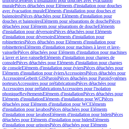
urinoirs
Eléments d'installation pour douches avec évacuation
murale
Pièces détachées pour Eléments d'installation pour douches
avec évacuation murale
Eléments d'installation pour douches et
baignoires
Pièces détachées pour Eléments d'installation pour
douches et baignoires
Eléments pour séparations de douche
Pièces
détachées pour Eléments pour séparations de douche
Eléments
d'installation pour déversoirs
Pièces détachées pour Eléments
d'installation pour déversoirs
Eléments d'installation pour
robinetteries
Pièces détachées pour Eléments d'installation pour
robinetteries
Eléments d'installation pour machines à laver et lave-
vaisselle
Pièces détachées pour Eléments d'installation pour machines
à laver et lave-vaisselle
Eléments d'installation pour charges de
console
Pièces détachées pour Eléments d'installation pour charges
de console
Eléments d'installation pour éviers
Pièces détachées pour
Eléments d'installation pour éviers
Accessoires
Pièces détachées pour
Accessoires
Geberit GIS
Parois
Pièces détachées pour Parois
Systèmes
porteurs
Accessoires pour préfabrications
Pièces détachées pour
Accessoires pour préfabrications
Accessoires pour l'isolation
phonique
Revêtements
Eléments d'installation
Pièces détachées pour
Eléments d'installation
Eléments d'installation pour WC
Pièces
détachées pour Eléments d'installation pour WC
Eléments
d'installation pour lavabos
Pièces détachées pour Eléments
d'installation pour lavabos
Eléments d'installation pour bidets
Pièces
détachées pour Eléments d'installation pour bidets
Eléments
d'installation pour urinoirs
Pièces détachées pour Eléments