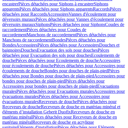
encastrer
Pièces détachées pour Siphons à encastrer
Siphons
apparents
Pièces détachées pour Siphons apparents
Raccords
Pièces
détachées pour Raccords
Accessoires
Vannes d'écoulement pour
déversoirs muraux
Pièces détachées pour Vannes d'écoulement pour
déversoirs muraux
Siphons
Pièces détachées pour Siphons
Coudes de
raccordement
Pièces détachées pour Coudes de
raccordement
Manchons de raccordement
Pièces détachées pour
Manchons de raccordement
Bondes
Pièces détachées pour
Bondes
Accessoires
Pièces détachées pour Accessoires
Douches et
baignoires
Douches
Evacuation des sols pour douches
Pièces
détachées pour Evacuation des sols pour douches
Ecoulements de
douche
Pièces détachées pour Ecoulements de douche
Accessoires
pour écoulements de douche
Pièces détachées pour Accessoires pour
écoulements de douche
Bondes pour douches de plain-pied
Pièces
détachées pour Bondes pour douches de plain-pied
Accessoires pour
bondes pour douches de plain-pied
Pièces détachées pour
Accessoires pour bondes pour douches de plain-pied
Evacuations
murales
Pièces détachées pour Evacuations murales
Accessoires pour
évacuations murales
Pièces détachées pour Accessoires pour
évacuations murales
Receveurs de douche
Pièces détachées pour
Receveurs de douche
Receveurs de douche en matériau minéral et
éléments d’installation Geberit Duofix
Receveurs de douche en
matériau minéral
Pièces détachées pour Receveurs de douche en
matériau minéral
Receveurs de douche en acrylique
sanitaire
Eléments d'installation
Pièces détachées pour Eléments