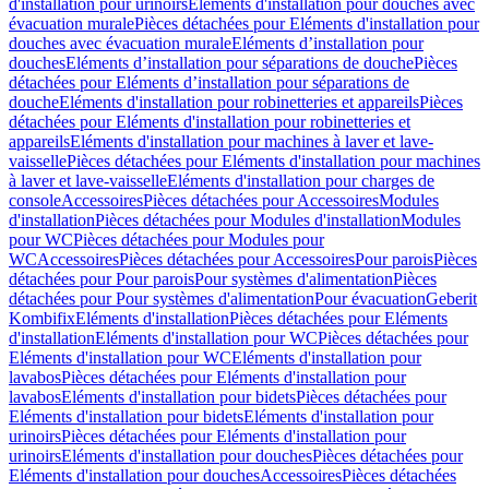
d'installation pour urinoirs
Eléments d'installation pour douches avec
évacuation murale
Pièces détachées pour Eléments d'installation pour
douches avec évacuation murale
Eléments d’installation pour
douches
Eléments d’installation pour séparations de douche
Pièces
détachées pour Eléments d’installation pour séparations de
douche
Eléments d'installation pour robinetteries et appareils
Pièces
détachées pour Eléments d'installation pour robinetteries et
appareils
Eléments d'installation pour machines à laver et lave-
vaisselle
Pièces détachées pour Eléments d'installation pour machines
à laver et lave-vaisselle
Eléments d'installation pour charges de
console
Accessoires
Pièces détachées pour Accessoires
Modules
d'installation
Pièces détachées pour Modules d'installation
Modules
pour WC
Pièces détachées pour Modules pour
WC
Accessoires
Pièces détachées pour Accessoires
Pour parois
Pièces
détachées pour Pour parois
Pour systèmes d'alimentation
Pièces
détachées pour Pour systèmes d'alimentation
Pour évacuation
Geberit
Kombifix
Eléments d'installation
Pièces détachées pour Eléments
d'installation
Eléments d'installation pour WC
Pièces détachées pour
Eléments d'installation pour WC
Eléments d'installation pour
lavabos
Pièces détachées pour Eléments d'installation pour
lavabos
Eléments d'installation pour bidets
Pièces détachées pour
Eléments d'installation pour bidets
Eléments d'installation pour
urinoirs
Pièces détachées pour Eléments d'installation pour
urinoirs
Eléments d'installation pour douches
Pièces détachées pour
Eléments d'installation pour douches
Accessoires
Pièces détachées