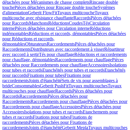
détachées pour Mécanismes de chasse complets
Rinçage double
touche
Pièces détachées pour Rinçage double touche
Systèmes
d'alimentation
Geberit FlowFit
Tuyaux multicouche
Tuyaux
multicouche avec résistance chauffante
Raccords
Pièces détachées
pour Raccords
Manchons
Réductions
Coudes
Tés
Circulation
interne
Pièces détachées pour Circulation interne
Réductions
indémontables
Réductions et raccords, démontables
Pièces détachées
pour Réductions et raccords,
démontables
Obturateurs
Raccordements
Pièces détachées pour
Raccordements
Distributeurs avec raccordement à visser
Répartiteur
avec raccord à sertir
Tés pour chauffage
Réductions et raccordements
pour chauffage, démontables
Raccordements pour chauffage
Pièces
détachées pour Raccordements pour chauffage
Accessoires
Isolations
pour tubes et raccords
Etanchéités pour tubes et raccords
Etanchéités
pour raccords
Fixations pour tubes
Fixations pour
raccordements
Joints d'étanchéité
Sets de vis pour assemblages à
bride
Consommables
Geberit PushFit
Tuyaux multicouches
Tuyaux
multicouches pour chauffage
Raccords
Pièces détachées pour
Raccords
Raccordements
Pièces détachées pour
Raccordements
Raccordements pour chauffage
Pièces détachées pour
Raccordements pour chauffage
Accessoires
Pièces détachées pour
Accessoires
Isolations pour tubes et raccords
Etanchements pour
tubes et raccords
Fixations pour tubes
Fixations de
raccordements
Pièces détachées pour Fixations de
raccordements
Joints d'étanchéité
Geberit Mepla
Tuyaux multicouches