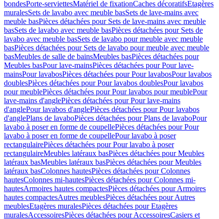
bondes
Porte-serviettes
Matériel de fixation
Caches décoratifs
Etagères
murales
Sets de lavabo avec meuble bas
Sets de lave-mains avec
meuble bas
Pièces détachées pour Sets de lave-mains avec meuble
bas
Sets de lavabo avec meuble bas
Pièces détachées pour Sets de
lavabo avec meuble bas
Sets de lavabo pour meuble avec meuble
bas
Pièces détachées pour Sets de lavabo pour meuble avec meuble
bas
Meubles de salle de bains
Meubles bas
Pièces détachées pour
Meubles bas
Pour lave-mains
Pièces détachées pour Pour lave-
mains
Pour lavabos
Pièces détachées pour Pour lavabos
Pour lavabos
doubles
Pièces détachées pour Pour lavabos doubles
Pour lavabos
pour meuble
Pièces détachées pour Pour lavabos pour meuble
Pour
lave-mains d'angle
Pièces détachées pour Pour lave-mains
d'angle
Pour lavabos d'angle
Pièces détachées pour Pour lavabos
d'angle
Plans de lavabo
Pièces détachées pour Plans de lavabo
Pour
lavabo à poser en forme de coupelle
Pièces détachées pour Pour
lavabo à poser en forme de coupelle
Pour lavabo à poser
rectangulaire
Pièces détachées pour Pour lavabo à poser
rectangulaire
Meubles latéraux bas
Pièces détachées pour Meubles
latéraux bas
Meubles latéraux bas
Pièces détachées pour Meubles
latéraux bas
Colonnes hautes
Pièces détachées pour Colonnes
hautes
Colonnes mi-hautes
Pièces détachées pour Colonnes mi-
hautes
Armoires hautes compactes
Pièces détachées pour Armoires
hautes compactes
Autres meubles
Pièces détachées pour Autres
meubles
Etagères murales
Pièces détachées pour Etagères
murales
Accessoires
Pièces détachées pour Accessoires
Casiers et