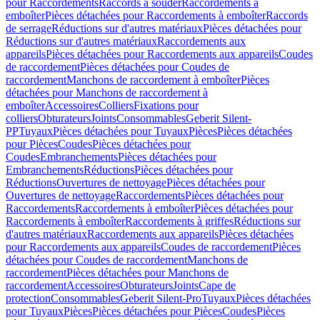
pour Raccordements
Raccords à souder
Raccordements à
emboîter
Pièces détachées pour Raccordements à emboîter
Raccords
de serrage
Réductions sur d'autres matériaux
Pièces détachées pour
Réductions sur d'autres matériaux
Raccordements aux
appareils
Pièces détachées pour Raccordements aux appareils
Coudes
de raccordement
Pièces détachées pour Coudes de
raccordement
Manchons de raccordement à emboîter
Pièces
détachées pour Manchons de raccordement à
emboîter
Accessoires
Colliers
Fixations pour
colliers
Obturateurs
Joints
Consommables
Geberit Silent-
PP
Tuyaux
Pièces détachées pour Tuyaux
Pièces
Pièces détachées
pour Pièces
Coudes
Pièces détachées pour
Coudes
Embranchements
Pièces détachées pour
Embranchements
Réductions
Pièces détachées pour
Réductions
Ouvertures de nettoyage
Pièces détachées pour
Ouvertures de nettoyage
Raccordements
Pièces détachées pour
Raccordements
Raccordements à emboîter
Pièces détachées pour
Raccordements à emboîter
Raccordements à griffes
Réductions sur
d'autres matériaux
Raccordements aux appareils
Pièces détachées
pour Raccordements aux appareils
Coudes de raccordement
Pièces
détachées pour Coudes de raccordement
Manchons de
raccordement
Pièces détachées pour Manchons de
raccordement
Accessoires
Obturateurs
Joints
Cape de
protection
Consommables
Geberit Silent-Pro
Tuyaux
Pièces détachées
pour Tuyaux
Pièces
Pièces détachées pour Pièces
Coudes
Pièces