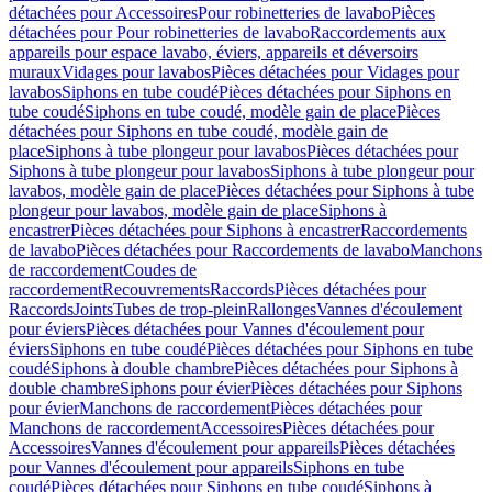
détachées pour Accessoires
Pour robinetteries de lavabo
Pièces
détachées pour Pour robinetteries de lavabo
Raccordements aux
appareils pour espace lavabo, éviers, appareils et déversoirs
muraux
Vidages pour lavabos
Pièces détachées pour Vidages pour
lavabos
Siphons en tube coudé
Pièces détachées pour Siphons en
tube coudé
Siphons en tube coudé, modèle gain de place
Pièces
détachées pour Siphons en tube coudé, modèle gain de
place
Siphons à tube plongeur pour lavabos
Pièces détachées pour
Siphons à tube plongeur pour lavabos
Siphons à tube plongeur pour
lavabos, modèle gain de place
Pièces détachées pour Siphons à tube
plongeur pour lavabos, modèle gain de place
Siphons à
encastrer
Pièces détachées pour Siphons à encastrer
Raccordements
de lavabo
Pièces détachées pour Raccordements de lavabo
Manchons
de raccordement
Coudes de
raccordement
Recouvrements
Raccords
Pièces détachées pour
Raccords
Joints
Tubes de trop-plein
Rallonges
Vannes d'écoulement
pour éviers
Pièces détachées pour Vannes d'écoulement pour
éviers
Siphons en tube coudé
Pièces détachées pour Siphons en tube
coudé
Siphons à double chambre
Pièces détachées pour Siphons à
double chambre
Siphons pour évier
Pièces détachées pour Siphons
pour évier
Manchons de raccordement
Pièces détachées pour
Manchons de raccordement
Accessoires
Pièces détachées pour
Accessoires
Vannes d'écoulement pour appareils
Pièces détachées
pour Vannes d'écoulement pour appareils
Siphons en tube
coudé
Pièces détachées pour Siphons en tube coudé
Siphons à