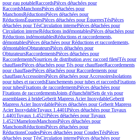
pour eau potable
Raccords
Pièces détachées pour
Raccords
Manchons
Pièces détachées pour
Manchons
Réductions
Pièces détachées pour
Réductions
Équerres
Pièces détachées pour Équerres
Tés
Pièces
détachées pour Tés
Circulation interne
Pièces détachées pour
Circulation interne
Réductions indémontables
Pièces détachées pour
Réductions indémontables
Réductions et raccordements,
démontables
Pièces détachées pour Réductions et raccordements,
démontables
Obturateurs
Pièces détachées pour
Obturateurs
Raccordements
Pièces détachées pour
Raccordements
Nourrices de distribution avec raccord fileté
Tés pour
chauffage
Pièces détachées pour Tés pour chauffage
Raccordements
pour chauffage
Pièces détachées pour Raccordements pour
chauffage
Accessoires
Pièces détachées pour Accessoires
Isolations
pour tubes et raccords
Etanchements pour tubes et raccords
Fixations
pour tubes
Fixations de raccordements
Pièces détachées pour
Fixations de raccordements
Joints d'étanchéité
Sets de vis pour
assemblages à bride
Geberit Mapress Acier Inoxydable
Geberit
Mapress Acier Inoxydable
Pièces détachées pour Geberit Mapress
Acier Inoxydable
Tuyaux 1.4401
Pièces détachées pour Tuyaux
1.4401
Tuyaux 1.4521
Pièces détachées pour Tuyaux
1.4521
Mamelons
Manchons
Pièces détachées pour
Manchons
Réductions
Pièces détachées pour
Réductions
Coudes
Pièces détachées pour Coudes
Tés
Pièces
détachées pour Tés
Circulation interne
Pièces détachées pour