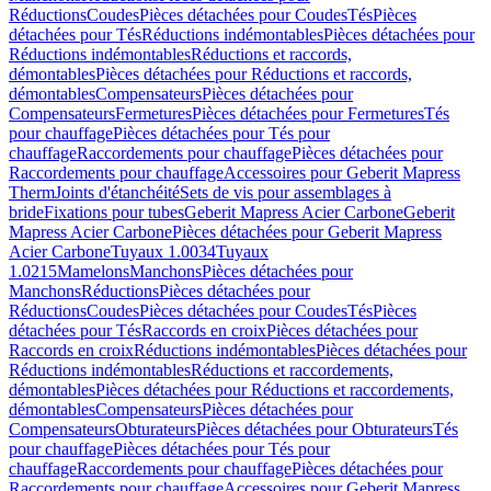
Réductions
Coudes
Pièces détachées pour Coudes
Tés
Pièces
détachées pour Tés
Réductions indémontables
Pièces détachées pour
Réductions indémontables
Réductions et raccords,
démontables
Pièces détachées pour Réductions et raccords,
démontables
Compensateurs
Pièces détachées pour
Compensateurs
Fermetures
Pièces détachées pour Fermetures
Tés
pour chauffage
Pièces détachées pour Tés pour
chauffage
Raccordements pour chauffage
Pièces détachées pour
Raccordements pour chauffage
Accessoires pour Geberit Mapress
Therm
Joints d'étanchéité
Sets de vis pour assemblages à
bride
Fixations pour tubes
Geberit Mapress Acier Carbone
Geberit
Mapress Acier Carbone
Pièces détachées pour Geberit Mapress
Acier Carbone
Tuyaux 1.0034
Tuyaux
1.0215
Mamelons
Manchons
Pièces détachées pour
Manchons
Réductions
Pièces détachées pour
Réductions
Coudes
Pièces détachées pour Coudes
Tés
Pièces
détachées pour Tés
Raccords en croix
Pièces détachées pour
Raccords en croix
Réductions indémontables
Pièces détachées pour
Réductions indémontables
Réductions et raccordements,
démontables
Pièces détachées pour Réductions et raccordements,
démontables
Compensateurs
Pièces détachées pour
Compensateurs
Obturateurs
Pièces détachées pour Obturateurs
Tés
pour chauffage
Pièces détachées pour Tés pour
chauffage
Raccordements pour chauffage
Pièces détachées pour
Raccordements pour chauffage
Accessoires pour Geberit Mapress