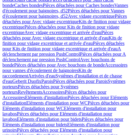
bonde
Caches bondes
Pièces détachées pour Caches bondes
Vannes
d'écoulement pour baignoires, d52
Pièces détachées pour Vannes
d'écoulement pour baignoires, d52
Avec vidage excentrique
Pièces
détachées pour Avec vidage excentrique
Kits de finition pour vidage
excentrique
Pièces détachées pour Kits de finition pour vidage
excentrique
Avec vidage excentrique et arrivée d'eau
Pièces
détachées pour Avec vidage excentrique et arrivée d'eau
Kits de
finition pour vidage excentrique et arrivée d'eau
Pièces détachées
pour Kits de finition pour vidage excentrique et arrivée d'eau
A
déclenchement par pression PushControl
Pièces détachées pour A
déclenchement par pression PushControl
Avec bouchons de
bonde
Pièces détachées pour Avec bouchons de bonde
Accessoires
pour vannes d'écoulement de baignoires
Kits de
raccordement
Arrivées d'eau
Systèmes d'installation et de chasse
d'eau
Geberit Duofix
Parois
Pièces détachées pour Parois
Systèmes
porteurs
Pièces détachées pour Systèmes
porteurs
Revêtements
Accessoires
Pièces détachées pour
Accessoires
Eléments d'installation
Pièces détachées pour Eléments
d'installation
Eléments d'installation pour WC
Pièces détachées pour
Eléments d'installation pour WC
Eléments d'installation pour
lavabos
Pièces détachées pour Eléments d'installation pour
lavabos
Eléments d'installation pour bidets
Pièces détachées pour
Eléments d'installation pour bidets
Eléments d'installation pour
urinoirs
Pièces détachées pour Eléments d'installation pour