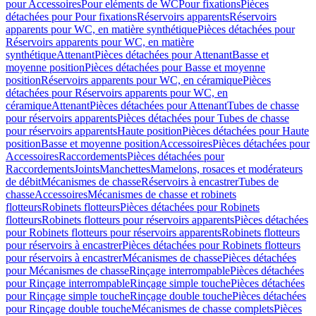
pour Accessoires
Pour eléments de WC
Pour fixations
Pièces
détachées pour Pour fixations
Réservoirs apparents
Réservoirs
apparents pour WC, en matière synthétique
Pièces détachées pour
Réservoirs apparents pour WC, en matière
synthétique
Attenant
Pièces détachées pour Attenant
Basse et
moyenne position
Pièces détachées pour Basse et moyenne
position
Réservoirs apparents pour WC, en céramique
Pièces
détachées pour Réservoirs apparents pour WC, en
céramique
Attenant
Pièces détachées pour Attenant
Tubes de chasse
pour réservoirs apparents
Pièces détachées pour Tubes de chasse
pour réservoirs apparents
Haute position
Pièces détachées pour Haute
position
Basse et moyenne position
Accessoires
Pièces détachées pour
Accessoires
Raccordements
Pièces détachées pour
Raccordements
Joints
Manchettes
Mamelons, rosaces et modérateurs
de débit
Mécanismes de chasse
Réservoirs à encastrer
Tubes de
chasse
Accessoires
Mécanismes de chasse et robinets
flotteurs
Robinets flotteurs
Pièces détachées pour Robinets
flotteurs
Robinets flotteurs pour réservoirs apparents
Pièces détachées
pour Robinets flotteurs pour réservoirs apparents
Robinets flotteurs
pour réservoirs à encastrer
Pièces détachées pour Robinets flotteurs
pour réservoirs à encastrer
Mécanismes de chasse
Pièces détachées
pour Mécanismes de chasse
Rinçage interrompable
Pièces détachées
pour Rinçage interrompable
Rinçage simple touche
Pièces détachées
pour Rinçage simple touche
Rinçage double touche
Pièces détachées
pour Rinçage double touche
Mécanismes de chasse complets
Pièces