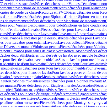
C et vidoirs suspendus
Pièces détachées pour Vannes d'écoulement pou
ccordement
Manchons de raccordement
Pièces détachées pour Manchons
longes de coude de chasse
Raccords en PVC
Pièces détachées pour Ra
s d'urinoirs
Pièces détachées pour Siphons d'urinoirs
Siphons en tube c
ns de raccordement
Pièces détachées pour Manchons de raccordement
C
chées pour Vannes d'écoulement pour bidets
Siphons en tube coudé
Pièc
Point d'eau
Lavabos
Lavabos
Pièces détachées pour Lavabos
Lavabos dou
ains
Pièces détachées pour Lave-mains
Lave-mains à poser
Lave-mains 
oîter
Lavabos à encastrer par le dessous
Pièces détachées pour Lavabos à
ées pour Lavabos pour enfants
Lavabos
Lavabos collectifs
Pièces détaché
our Déversoirs muraux
Vidoirs suspendus
Pièces détachées pour Vidoirs
es pour Lavabos pour salles de classe
Accessoires
Colonnes
Pièces détac
Caches décoratifs
Etagères murales
Sets de lavabo avec meuble bas
Sets 
es pour Sets de lavabo avec meuble bas
Sets de lavabo pour meuble ave
ur Meubles bas
Pour lave-mains
Pièces détachées pour Pour lave-mains
P
r meuble
Pièces détachées pour Pour lavabos pour meuble
Pour lave-mai
ces détachées pour Plans de lavabo
Pour lavabo à poser en forme de cou
lavabo à poser rectangulaire
Meubles latéraux bas
Pièces détachées pour
 hautes
Colonnes mi-hautes
Pièces détachées pour Colonnes mi-hautes
A
res murales
Pièces détachées pour Etagères murales
Accessoires
Pièces d
x de pieds
Tableaux magnétiques
Prises électriques
Pièces détachées pour 
es détachées pour Avec éclairage intégrée
Armoires à glace
Pièces détac
ur Sans éclairage intégré
Accessoires
Eléments d'éclairage
Poignées
Autr
e, alimentation sur secteur
Pièces détachées pour Montage sur gorge, al
gorge, alimentation par générateur
Pièces détachées pour Montage sur g