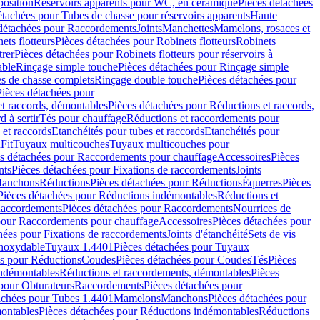
position
Réservoirs apparents pour WC, en céramique
Pièces détachées
étachées pour Tubes de chasse pour réservoirs apparents
Haute
détachées pour Raccordements
Joints
Manchettes
Mamelons, rosaces et
ets flotteurs
Pièces détachées pour Robinets flotteurs
Robinets
trer
Pièces détachées pour Robinets flotteurs pour réservoirs à
able
Rinçage simple touche
Pièces détachées pour Rinçage simple
s de chasse complets
Rinçage double touche
Pièces détachées pour
Pièces détachées pour
t raccords, démontables
Pièces détachées pour Réductions et raccords,
d à sertir
Tés pour chauffage
Réductions et raccordements pour
 et raccords
Etanchéités pour tubes et raccords
Etanchéités pour
Fit
Tuyaux multicouches
Tuyaux multicouches pour
s détachées pour Raccordements pour chauffage
Accessoires
Pièces
nts
Pièces détachées pour Fixations de raccordements
Joints
Manchons
Réductions
Pièces détachées pour Réductions
Équerres
Pièces
Pièces détachées pour Réductions indémontables
Réductions et
accordements
Pièces détachées pour Raccordements
Nourrices de
pour Raccordements pour chauffage
Accessoires
Pièces détachées pour
hées pour Fixations de raccordements
Joints d'étanchéité
Sets de vis
Inoxydable
Tuyaux 1.4401
Pièces détachées pour Tuyaux
es pour Réductions
Coudes
Pièces détachées pour Coudes
Tés
Pièces
indémontables
Réductions et raccordements, démontables
Pièces
pour Obturateurs
Raccordements
Pièces détachées pour
achées pour Tubes 1.4401
Mamelons
Manchons
Pièces détachées pour
ontables
Pièces détachées pour Réductions indémontables
Réductions