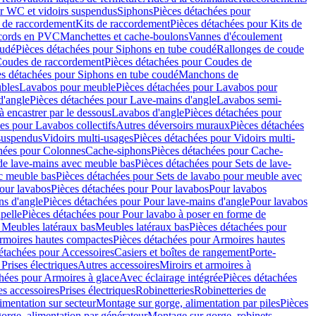
r WC et vidoirs suspendus
Siphons
Pièces détachées pour
 de raccordement
Kits de raccordement
Pièces détachées pour Kits de
ccords en PVC
Manchettes et cache-boulons
Vannes d'écoulement
oudé
Pièces détachées pour Siphons en tube coudé
Rallonges de coude
oudes de raccordement
Pièces détachées pour Coudes de
es détachées pour Siphons en tube coudé
Manchons de
bles
Lavabos pour meuble
Pièces détachées pour Lavabos pour
d'angle
Pièces détachées pour Lave-mains d'angle
Lavabos semi-
 encastrer par le dessous
Lavabos d'angle
Pièces détachées pour
es pour Lavabos collectifs
Autres déversoirs muraux
Pièces détachées
 suspendus
Vidoirs multi-usages
Pièces détachées pour Vidoirs multi-
hées pour Colonnes
Cache-siphons
Pièces détachées pour Cache-
de lave-mains avec meuble bas
Pièces détachées pour Sets de lave-
c meuble bas
Pièces détachées pour Sets de lavabo pour meuble avec
our lavabos
Pièces détachées pour Pour lavabos
Pour lavabos
ns d'angle
Pièces détachées pour Pour lave-mains d'angle
Pour lavabos
pelle
Pièces détachées pour Pour lavabo à poser en forme de
 Meubles latéraux bas
Meubles latéraux bas
Pièces détachées pour
rmoires hautes compactes
Pièces détachées pour Armoires hautes
étachées pour Accessoires
Casiers et boîtes de rangement
Porte-
Prises électriques
Autres accessoires
Miroirs et armoires à
hées pour Armoires à glace
Avec éclairage intégrée
Pièces détachées
es accessoires
Prises électriques
Robinetteries
Robinetteries de
imentation sur secteur
Montage sur gorge, alimentation par piles
Pièces
orge, alimentation par générateur
Montage sur gorge, robinets