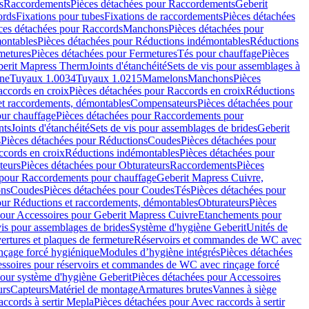
s
Raccordements
Pièces détachées pour Raccordements
Geberit
ords
Fixations pour tubes
Fixations de raccordements
Pièces détachées
ces détachées pour Raccords
Manchons
Pièces détachées pour
ontables
Pièces détachées pour Réductions indémontables
Réductions
metures
Pièces détachées pour Fermetures
Tés pour chauffage
Pièces
berit Mapress Therm
Joints d'étanchéité
Sets de vis pour assemblages à
one
Tuyaux 1.0034
Tuyaux 1.0215
Mamelons
Manchons
Pièces
ccords en croix
Pièces détachées pour Raccords en croix
Réductions
et raccordements, démontables
Compensateurs
Pièces détachées pour
ur chauffage
Pièces détachées pour Raccordements pour
nts
Joints d'étanchéité
Sets de vis pour assemblages de brides
Geberit
s
Pièces détachées pour Réductions
Coudes
Pièces détachées pour
ccords en croix
Réductions indémontables
Pièces détachées pour
teurs
Pièces détachées pour Obturateurs
Raccordements
Pièces
 pour Raccordements pour chauffage
Geberit Mapress Cuivre,
ons
Coudes
Pièces détachées pour Coudes
Tés
Pièces détachées pour
our Réductions et raccordements, démontables
Obturateurs
Pièces
pour Accessoires pour Geberit Mapress Cuivre
Etanchements pour
vis pour assemblages de brides
Système d'hygiène Geberit
Unités de
rtures et plaques de fermeture
Réservoirs et commandes de WC avec
inçage forcé hygiénique
Modules d’hygiène intégrés
Pièces détachées
essoires pour réservoirs et commandes de WC avec rinçage forcé
our système d'hygiène Geberit
Pièces détachées pour Accessoires
urs
Capteurs
Matériel de montage
Armatures brutes
Vannes à siège
accords à sertir Mepla
Pièces détachées pour Avec raccords à sertir