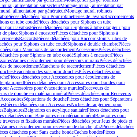
mural, alimentation sur secteur
Montage mural, alimentation par
ural, alimentation par générateur
Montage mural, robinets
vabo
Pièces détachées pour Pour robinetteries de lavabo
Raccordements
hons en tube coudé
Pièces détachées pour Siphons en tube
ur pour lavabos
Pièces détachées pour Siphons à tube plongeur pour
n de place
Siphons à encastrer
Pièces détachées pour Siphons à
uvrements
Raccords
Pièces détachées pour Raccords
Joints
Tubes de
tachées pour Siphons en tube coudé
Siphons à double chambre
Pièces
achées pour Manchons de raccordement
Accessoires
Pièces détachées
 détachées pour Siphons en tube coudé
Siphons à encastrer
Pièces
soires
Vannes d'écoulement pour déversoirs muraux
Pièces détachées
udes de raccordement
Manchons de raccordement
Pièces détachées
ouches
Evacuation des sols pour douches
Pièces détachées pour
uche
Pièces détachées pour Accessoires pour écoulements de
e plain-pied
Pièces détachées pour Accessoires pour bondes pour
 pour Accessoires pour évacuations murales
Receveurs de
urs de douche en matériau minéral
Pièces détachées pour Receveurs
n
Accessoires
Séparations de douche
Pièces détachées pour Séparations
res
Pièces détachées pour Accessoires
Niches de rangement pour
es
Baignoires
Baignoires en acrylique sanitaire
Pièces détachées pour
es détachées pour Baignoires en matériau minéral
Baignoires pour
e traverses et fixations murales
Pièces détachées pour Jeux de pieds et
s
Vannes d'écoulement pour receveurs de douche, d52
Pièces détachées
èces détachées pour Sans cache bonde
Caches bondes
Pièces