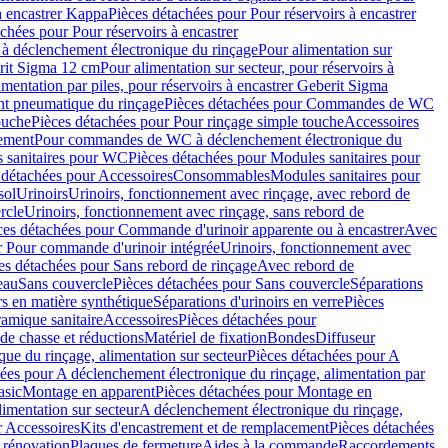
à encastrer Kappa
Pièces détachées pour Pour réservoirs à encastrer
chées pour Pour réservoirs à encastrer
 déclenchement électronique du rinçage
Pour alimentation sur
erit Sigma 12 cm
Pour alimentation sur secteur, pour réservoirs à
imentation par piles, pour réservoirs à encastrer Geberit Sigma
 pneumatique du rinçage
Pièces détachées pour Commandes de WC
ouche
Pièces détachées pour Pour rinçage simple touche
Accessoires
rement
Pour commandes de WC à déclenchement électronique du
 sanitaires pour WC
Pièces détachées pour Modules sanitaires pour
 détachées pour Accessoires
Consommables
Modules sanitaires pour
sol
Urinoirs
Urinoirs, fonctionnement avec rinçage, avec rebord de
rcle
Urinoirs, fonctionnement avec rinçage, sans rebord de
ces détachées pour Commande d'urinoir apparente ou à encastrer
Avec
r Pour commande d'urinoir intégrée
Urinoirs, fonctionnement avec
es détachées pour Sans rebord de rinçage
Avec rebord de
eau
Sans couvercle
Pièces détachées pour Sans couvercle
Séparations
rs en matière synthétique
Séparations d'urinoirs en verre
Pièces
ramique sanitaire
Accessoires
Pièces détachées pour
de chasse et réductions
Matériel de fixation
Bondes
Diffuseur
ue du rinçage, alimentation sur secteur
Pièces détachées pour A
ées pour A déclenchement électronique du rinçage, alimentation par
asic
Montage en apparent
Pièces détachées pour Montage en
imentation sur secteur
A déclenchement électronique du rinçage,
r Accessoires
Kits d'encastrement et de remplacement
Pièces détachées
 rénovation
Plaques de fermeture
Aides à la commande
Raccordements