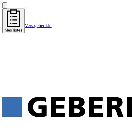
Vers geberit.lu
Mes listes