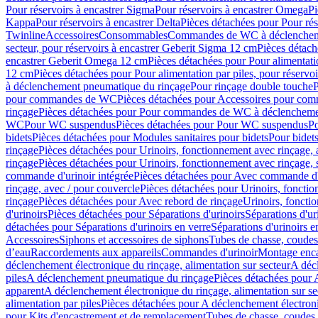
Pour réservoirs à encastrer Sigma
Pour réservoirs à encastrer Omega
Pi
Kappa
Pour réservoirs à encastrer Delta
Pièces détachées pour Pour rés
Twinline
Accessoires
Consommables
Commandes de WC à déclenchemen
secteur, pour réservoirs à encastrer Geberit Sigma 12 cm
Pièces détach
encastrer Geberit Omega 12 cm
Pièces détachées pour Pour alimentati
12 cm
Pièces détachées pour Pour alimentation par piles, pour réservo
à déclenchement pneumatique du rinçage
Pour rinçage double touche
P
pour commandes de WC
Pièces détachées pour Accessoires pour c
rinçage
Pièces détachées pour Pour commandes de WC à déclenchemen
WC
Pour WC suspendus
Pièces détachées pour Pour WC suspendus
P
bidets
Pièces détachées pour Modules sanitaires pour bidets
Pour bidets
rinçage
Pièces détachées pour Urinoirs, fonctionnement avec rinçage, 
rinçage
Pièces détachées pour Urinoirs, fonctionnement avec rinçage, 
commande d'urinoir intégrée
Pièces détachées pour Avec commande d'u
rinçage, avec / pour couvercle
Pièces détachées pour Urinoirs, fonctio
rinçage
Pièces détachées pour Avec rebord de rinçage
Urinoirs, foncti
d'urinoirs
Pièces détachées pour Séparations d'urinoirs
Séparations d'ur
détachées pour Séparations d'urinoirs en verre
Séparations d'urinoirs e
Accessoires
Siphons et accessoires de siphons
Tubes de chasse, coudes
d’eau
Raccordements aux appareils
Commandes d'urinoir
Montage enca
déclenchement électronique du rinçage, alimentation sur secteur
A décl
piles
A déclenchement pneumatique du rinçage
Pièces détachées pour
apparent
A déclenchement électronique du rinçage, alimentation sur se
alimentation par piles
Pièces détachées pour A déclenchement électroni
pour Kits d'encastrement et de remplacement
Tubes de chasse, coudes 