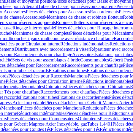
ant
Basse et moyenne position
Pièces détachées pour Basse et moyenne 
achées pour Attenant
Tubes de chasse pour réservoirs apparents
Pièces d
on
Accessoires
Pièces détachées pour Accessoires
Raccordements
Pièces 
s de chasse
Accessoires
Mécanismes de chasse et robinets flotteurs
Robin
eurs pour réservoirs apparents
Robinets flotteurs pour réservoirs à encas
 chasse
Rinçage interrompable
Pièces détachées pour Rinçage interromp
touche
Mécanismes de chasse complets
Pièces détachées pour Mécanisme
 multicouche
Tuyaux multicouche avec résistance chauffante
Raccords
étachées pour Circulation interne
Réductions indémontables
Réductions e
rdements
Distributeurs avec raccordement à visser
Répartiteur avec raccor
es pour Raccordements pour chauffage
Accessoires
Isolations pour tubes
nchéité
Sets de vis pour assemblages à bride
Consommables
Geberit Push
ces détachées pour Raccordements
Raccordements pour chauffage
Pièce
ts pour tubes et raccords
Fixations pour tubes
Fixations de raccordeme
ords
Pièces détachées pour Raccords
Manchons
Pièces détachées pour 
erne
Pièces détachées pour Circulation interne
Réductions indémontables
cordements, démontables
Obturateurs
Pièces détachées pour Obturateurs
R
ur Tés pour chauffage
Raccordements pour chauffage
Pièces détachées 
et raccords
Fixations pour tubes
Fixations de raccordements
Pièces détac
apress Acier Inoxydable
Pièces détachées pour Geberit Mapress Acier 
s
Manchons
Pièces détachées pour Manchons
Réductions
Pièces détaché
on interne
Réductions indémontables
Pièces détachées pour Réductions 
eurs
Pièces détachées pour Compensateurs
Obturateurs
Pièces détachées 
es pour Geberit Mapress Acier Inoxydable, gaz
Tubes 1.4401
Pièces dét
 détachées pour Coudes
Tés
Pièces détachées pour Tés
Réductions indém