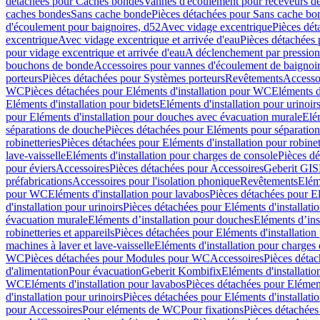
détachées pour Caches bondes
Vannes d'écoulement pour receveurs d
caches bondes
Sans cache bonde
Pièces détachées pour Sans cache bo
d'écoulement pour baignoires, d52
Avec vidage excentrique
Pièces dét
excentrique
Avec vidage excentrique et arrivée d'eau
Pièces détachées 
pour vidage excentrique et arrivée d'eau
A déclenchement par pressio
bouchons de bonde
Accessoires pour vannes d'écoulement de baignoi
porteurs
Pièces détachées pour Systèmes porteurs
Revêtements
Accesso
WC
Pièces détachées pour Eléments d'installation pour WC
Eléments d
Eléments d'installation pour bidets
Eléments d'installation pour urinoir
pour Eléments d'installation pour douches avec évacuation murale
Elé
séparations de douche
Pièces détachées pour Eléments pour séparatio
robinetteries
Pièces détachées pour Eléments d'installation pour robinet
lave-vaisselle
Eléments d'installation pour charges de console
Pièces dé
pour éviers
Accessoires
Pièces détachées pour Accessoires
Geberit GIS
préfabrications
Accessoires pour l'isolation phonique
Revêtements
Eléme
pour WC
Eléments d'installation pour lavabos
Pièces détachées pour El
d'installation pour urinoirs
Pièces détachées pour Eléments d'installatio
évacuation murale
Eléments d’installation pour douches
Eléments d’ins
robinetteries et appareils
Pièces détachées pour Eléments d'installation 
machines à laver et lave-vaisselle
Eléments d'installation pour charges
WC
Pièces détachées pour Modules pour WC
Accessoires
Pièces détac
d'alimentation
Pour évacuation
Geberit Kombifix
Eléments d'installatio
WC
Eléments d'installation pour lavabos
Pièces détachées pour Elément
d'installation pour urinoirs
Pièces détachées pour Eléments d'installatio
pour Accessoires
Pour eléments de WC
Pour fixations
Pièces détachées