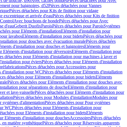
rs de douche, d90
Avec caches bondes
Pièces détachées pour Avec
ement pour baignoires, d52
Pièces détachées pour Vannes
trique
Pièces détachées pour Kits de finition pour vidage
ge excentrique et arrivée d'eau
Pièces détachées pour Kits de finition
hControl
Avec bouchons de bonde
Pièces détachées pour Avec
se d'eau
Geberit Duofix
Parois
Pièces détachées pour Parois
Systèmes
achées pour Eléments d'installation
Eléments d'installation pour
 pour lavabos
Eléments d'installation pour bidets
Pièces détachées pour
nstallation pour douches avec évacuation murale
Pièces détachées
ments d'installation pour douches et baignoires
Eléments pour
r Eléments d'installation pour déversoirs
Eléments d'installation pour
es détachées pour Eléments d'installation pour machines à laver et
installation pour éviers
Pièces détachées pour Eléments d'installation
réfabrications
Pièces détachées pour Accessoires pour
 d'installation pour WC
Pièces détachées pour Eléments d'installation
ces détachées pour Eléments d'installation pour bidets
Eléments
urale
Pièces détachées pour Eléments d'installation pour douches avec
nstallation pour séparations de douche
Eléments d'installation pour
er et lave-vaisselle
Pièces détachées pour Eléments d'installation pour
allation
Pièces détachées pour Modules d'installation
Modules pour
r systèmes d'alimentation
Pièces détachées pour Pour systèmes
pour WC
Pièces détachées pour Eléments d'installation pour
étachées pour Eléments d'installation pour bidets
Eléments
ur Eléments d'installation pour douches
Accessoires
Pièces détachées
 en matière synthétique
Pièces détachées pour Réservoirs apparents