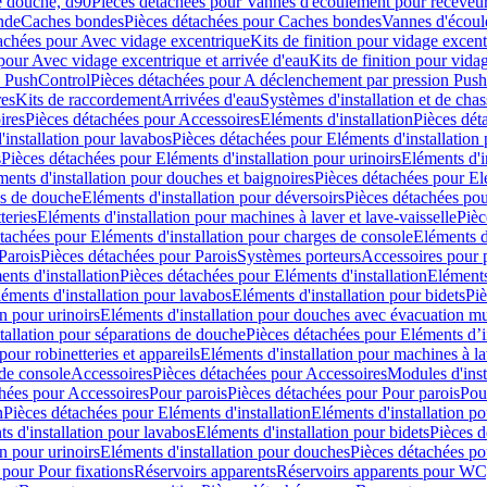
e douche, d90
Pièces détachées pour Vannes d'écoulement pour receveu
nde
Caches bondes
Pièces détachées pour Caches bondes
Vannes d'écoul
achées pour Avec vidage excentrique
Kits de finition pour vidage excen
pour Avec vidage excentrique et arrivée d'eau
Kits de finition pour vida
n PushControl
Pièces détachées pour A déclenchement par pression Pus
res
Kits de raccordement
Arrivées d'eau
Systèmes d'installation et de chas
ires
Pièces détachées pour Accessoires
Eléments d'installation
Pièces dét
'installation pour lavabos
Pièces détachées pour Eléments d'installation
s
Pièces détachées pour Eléments d'installation pour urinoirs
Eléments d'i
ments d'installation pour douches et baignoires
Pièces détachées pour Elé
ns de douche
Eléments d'installation pour déversoirs
Pièces détachées pou
teries
Eléments d'installation pour machines à laver et lave-vaisselle
Pièc
tachées pour Eléments d'installation pour charges de console
Eléments d'
Parois
Pièces détachées pour Parois
Systèmes porteurs
Accessoires pour p
nts d'installation
Pièces détachées pour Eléments d'installation
Eléments
éments d'installation pour lavabos
Eléments d'installation pour bidets
Piè
n pour urinoirs
Eléments d'installation pour douches avec évacuation m
tallation pour séparations de douche
Pièces détachées pour Eléments d’i
pour robinetteries et appareils
Eléments d'installation pour machines à lav
 de console
Accessoires
Pièces détachées pour Accessoires
Modules d'inst
hées pour Accessoires
Pour parois
Pièces détachées pour Pour parois
Pou
n
Pièces détachées pour Eléments d'installation
Eléments d'installation 
s d'installation pour lavabos
Eléments d'installation pour bidets
Pièces d
n pour urinoirs
Eléments d'installation pour douches
Pièces détachées po
 pour Pour fixations
Réservoirs apparents
Réservoirs apparents pour WC,