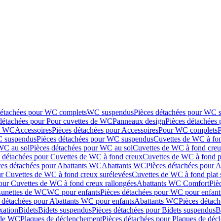
détachées pour WC complets
WC suspendus
Pièces détachées pour WC 
détachées pour Pour cuvettes de WC
Panneaux design
Pièces détachées
de WC
Accessoires
Pièces détachées pour Accessoires
Pour WC complets
 suspendus
Pièces détachées pour WC suspendus
Cuvettes de WC à fo
WC au sol
Pièces détachées pour WC au sol
Cuvettes de WC à fond creux
s détachées pour Cuvettes de WC à fond creux
Cuvettes de WC à fond p
ces détachées pour Abattants WC
Abattants WC
Pièces détachées pour 
ur Cuvettes de WC à fond creux surélevées
Cuvettes de WC à fond plat 
our Cuvettes de WC à fond creux rallongées
Abattants WC Comfort
Piè
Lunettes de WC
WC pour enfants
Pièces détachées pour WC pour enfant
 détachées pour Abattants WC pour enfants
Abattants WC
Pièces détac
ixation
Bidets
Bidets suspendus
Pièces détachées pour Bidets suspendus
B
 de WC
Plaques de déclenchement
Pièces détachées pour Plaques de dé