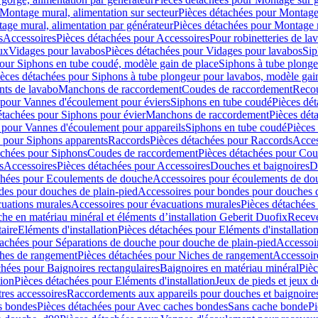
Montage mural, alimentation sur secteur
Pièces détachées pour Montage 
age mural, alimentation par générateur
Pièces détachées pour Montage m
s
Accessoires
Pièces détachées pour Accessoires
Pour robinetteries de la
ux
Vidages pour lavabos
Pièces détachées pour Vidages pour lavabos
Sip
our Siphons en tube coudé, modèle gain de place
Siphons à tube plonge
ièces détachées pour Siphons à tube plongeur pour lavabos, modèle gai
nts de lavabo
Manchons de raccordement
Coudes de raccordement
Reco
 pour Vannes d'écoulement pour éviers
Siphons en tube coudé
Pièces dé
étachées pour Siphons pour évier
Manchons de raccordement
Pièces dét
 pour Vannes d'écoulement pour appareils
Siphons en tube coudé
Pièces
s pour Siphons apparents
Raccords
Pièces détachées pour Raccords
Acces
achées pour Siphons
Coudes de raccordement
Pièces détachées pour Co
s
Accessoires
Pièces détachées pour Accessoires
Douches et baignoires
D
chées pour Ecoulements de douche
Accessoires pour écoulements de do
des pour douches de plain-pied
Accessoires pour bondes pour douches d
cuations murales
Accessoires pour évacuations murales
Pièces détachées
e en matériau minéral et éléments d’installation Geberit Duofix
Receve
aire
Eléments d'installation
Pièces détachées pour Eléments d'installatio
tachées pour Séparations de douche pour douche de plain-pied
Accessoi
hes de rangement
Pièces détachées pour Niches de rangement
Accessoir
chées pour Baignoires rectangulaires
Baignoires en matériau minéral
Pièc
tion
Pièces détachées pour Eléments d'installation
Jeux de pieds et jeux d
res accessoires
Raccordements aux appareils pour douches et baignoire
s bondes
Pièces détachées pour Avec caches bondes
Sans cache bonde
Pi