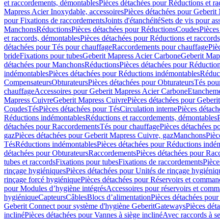
et raccordements, démontables
Pièces détachées pour Réductions et r
Mapress Acier Inoxydable, accessoires
Pièces détachées pour Geberit 
pour Fixations de raccordements
Joints d'étanchéité
Sets de vis pour a
Manchons
Réductions
Pièces détachées pour Réductions
Coudes
Pièces
et raccords, démontables
Pièces détachées pour Réductions et raccord
détachées pour Tés pour chauffage
Raccordements pour chauffage
Piè
bride
Fixations pour tubes
Geberit Mapress Acier Carbone
Geberit Map
détachées pour Manchons
Réductions
Pièces détachées pour Réductio
indémontables
Pièces détachées pour Réductions indémontables
Réduct
Compensateurs
Obturateurs
Pièces détachées pour Obturateurs
Tés pou
chauffage
Accessoires pour Geberit Mapress Acier Carbone
Etanchemen
Mapress Cuivre
Geberit Mapress Cuivre
Pièces détachées pour Geberi
Coudes
Tés
Pièces détachées pour Tés
Circulation interne
Pièces détach
Réductions indémontables
Réductions et raccordements, démontables
détachées pour Raccordements
Tés pour chauffage
Pièces détachées p
gaz
Pièces détachées pour Geberit Mapress Cuivre, gaz
Manchons
Pièc
Tés
Réductions indémontables
Pièces détachées pour Réductions indé
détachées pour Obturateurs
Raccordements
Pièces détachées pour Rac
tubes et raccords
Fixations pour tubes
Fixations de raccordements
Pièce
rinçage hygiéniques
Pièces détachées pour Unités de rinçage hygiéniq
rinçage forcé hygiénique
Pièces détachées pour Réservoirs et comman
pour Modules d’hygiène intégrés
Accessoires pour réservoirs et com
hygiénique
Capteurs
Câbles
Blocs d’alimentation
Pièces détachées pour
Geberit Connect pour système d'hygiène Geberit
Gateways
Pièces dét
incliné
Pièces détachées pour Vannes à siège incliné
Avec raccords à se