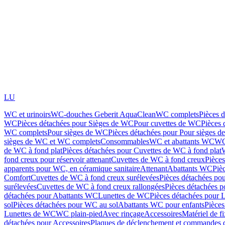
LU
WC et urinoirs
WC-douches Geberit AquaClean
WC complets
Pièces 
WC
Pièces détachées pour Sièges de WC
Pour cuvettes de WC
Pièces 
WC complets
Pour sièges de WC
Pièces détachées pour Pour sièges 
sièges de WC et WC complets
Consommables
WC et abattants WC
WC
de WC à fond plat
Pièces détachées pour Cuvettes de WC à fond plat
fond creux pour réservoir attenant
Cuvettes de WC à fond creux
Pièce
apparents pour WC, en céramique sanitaire
Attenant
Abattants WC
Piè
Comfort
Cuvettes de WC à fond creux surélevées
Pièces détachées po
surélevées
Cuvettes de WC à fond creux rallongées
Pièces détachées p
détachées pour Abattants WC
Lunettes de WC
Pièces détachées pour 
sol
Pièces détachées pour WC au sol
Abattants WC pour enfants
Pièces
Lunettes de WC
WC plain-pied
Avec rinçage
Accessoires
Matériel de f
détachées pour Accessoires
Plaques de déclenchement et commandes