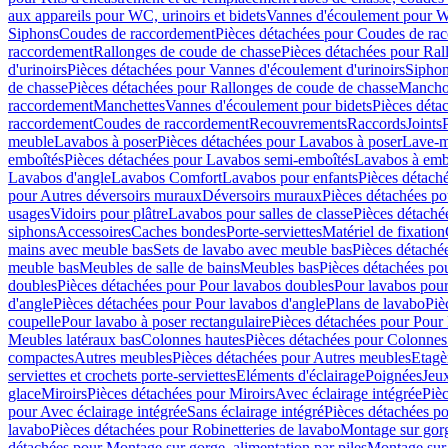
aux appareils pour WC, urinoirs et bidets
Vannes d'écoulement pour W
Siphons
Coudes de raccordement
Pièces détachées pour Coudes de ra
raccordement
Rallonges de coude de chasse
Pièces détachées pour Ral
d'urinoirs
Pièces détachées pour Vannes d'écoulement d'urinoirs
Siphon
de chasse
Pièces détachées pour Rallonges de coude de chasse
Mancho
raccordement
Manchettes
Vannes d'écoulement pour bidets
Pièces déta
raccordement
Coudes de raccordement
Recouvrements
Raccords
Joints
meuble
Lavabos à poser
Pièces détachées pour Lavabos à poser
Lave-m
emboîtés
Pièces détachées pour Lavabos semi-emboîtés
Lavabos à emb
Lavabos d'angle
Lavabos Comfort
Lavabos pour enfants
Pièces détach
pour Autres déversoirs muraux
Déversoirs muraux
Pièces détachées p
usages
Vidoirs pour plâtre
Lavabos pour salles de classe
Pièces détaché
siphons
Accessoires
Caches bondes
Porte-serviettes
Matériel de fixation
mains avec meuble bas
Sets de lavabo avec meuble bas
Pièces détaché
meuble bas
Meubles de salle de bains
Meubles bas
Pièces détachées po
doubles
Pièces détachées pour Pour lavabos doubles
Pour lavabos pou
d'angle
Pièces détachées pour Pour lavabos d'angle
Plans de lavabo
Piè
coupelle
Pour lavabo à poser rectangulaire
Pièces détachées pour Pour 
Meubles latéraux bas
Colonnes hautes
Pièces détachées pour Colonnes
compactes
Autres meubles
Pièces détachées pour Autres meubles
Etagè
serviettes et crochets porte-serviettes
Eléments d'éclairage
Poignées
Jeu
glace
Miroirs
Pièces détachées pour Miroirs
Avec éclairage intégrée
Pièc
pour Avec éclairage intégrée
Sans éclairage intégré
Pièces détachées po
lavabo
Pièces détachées pour Robinetteries de lavabo
Montage sur gorg
détachées pour Montage sur gorge, alimentation par piles
Montage sur 