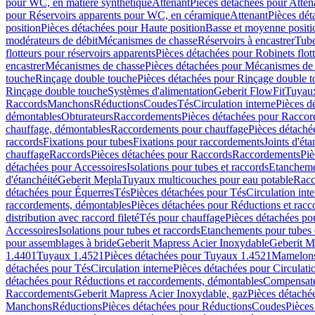
pour WC, en matière synthétique
Attenant
Pièces détachées pour Atten
pour Réservoirs apparents pour WC, en céramique
Attenant
Pièces dét
position
Pièces détachées pour Haute position
Basse et moyenne positi
modérateurs de débit
Mécanismes de chasse
Réservoirs à encastrer
Tube
flotteurs pour réservoirs apparents
Pièces détachées pour Robinets flott
encastrer
Mécanismes de chasse
Pièces détachées pour Mécanismes de
touche
Rinçage double touche
Pièces détachées pour Rinçage double 
Rinçage double touche
Systèmes d'alimentation
Geberit FlowFit
Tuyaux
Raccords
Manchons
Réductions
Coudes
Tés
Circulation interne
Pièces d
démontables
Obturateurs
Raccordements
Pièces détachées pour Racco
chauffage, démontables
Raccordements pour chauffage
Pièces détaché
raccords
Fixations pour tubes
Fixations pour raccordements
Joints d'éta
chauffage
Raccords
Pièces détachées pour Raccords
Raccordements
Piè
détachées pour Accessoires
Isolations pour tubes et raccords
Etanchemen
d'étanchéité
Geberit Mepla
Tuyaux multicouches pour eau potable
Racc
détachées pour Équerres
Tés
Pièces détachées pour Tés
Circulation int
raccordements, démontables
Pièces détachées pour Réductions et rac
distribution avec raccord fileté
Tés pour chauffage
Pièces détachées po
Accessoires
Isolations pour tubes et raccords
Etanchements pour tubes 
pour assemblages à bride
Geberit Mapress Acier Inoxydable
Geberit M
1.4401
Tuyaux 1.4521
Pièces détachées pour Tuyaux 1.4521
Mamelon
détachées pour Tés
Circulation interne
Pièces détachées pour Circulati
détachées pour Réductions et raccordements, démontables
Compensat
Raccordements
Geberit Mapress Acier Inoxydable, gaz
Pièces détaché
Manchons
Réductions
Pièces détachées pour Réductions
Coudes
Pièces