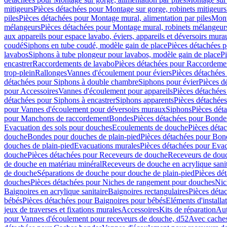
mitigeurs
Pièces détachées pour Montage sur gorge, robinets mitigeurs
piles
Pièces détachées pour Montage mural, alimentation par piles
Mont
mélangeurs
Pièces détachées pour Montage mural, robinets mélangeur
aux appareils pour espace lavabo, éviers, appareils et déversoirs mura
coudé
Siphons en tube coudé, modèle gain de place
Pièces détachées p
lavabos
Siphons à tube plongeur pour lavabos, modèle gain de place
P
encastrer
Raccordements de lavabo
Pièces détachées pour Raccordeme
trop-plein
Rallonges
Vannes d'écoulement pour éviers
Pièces détachées
détachées pour Siphons à double chambre
Siphons pour évier
Pièces d
pour Accessoires
Vannes d'écoulement pour appareils
Pièces détachées
détachées pour Siphons à encastrer
Siphons apparents
Pièces détachée
pour Vannes d'écoulement pour déversoirs muraux
Siphons
Pièces dét
pour Manchons de raccordement
Bondes
Pièces détachées pour Bonde
Evacuation des sols pour douches
Ecoulements de douche
Pièces déta
douche
Bondes pour douches de plain-pied
Pièces détachées pour Bon
douches de plain-pied
Evacuations murales
Pièces détachées pour Eva
douche
Pièces détachées pour Receveurs de douche
Receveurs de douch
de douche en matériau minéral
Receveurs de douche en acrylique sanit
de douche
Séparations de douche pour douche de plain-pied
Pièces dé
douches
Pièces détachées pour Niches de rangement pour douches
Nic
Baignoires en acrylique sanitaire
Baignoires rectangulaires
Pièces déta
bébés
Pièces détachées pour Baignoires pour bébés
Eléments d'installa
jeux de traverses et fixations murales
Accessoires
Kits de réparation
Aut
pour Vannes d'écoulement pour receveurs de douche, d52
Avec cache