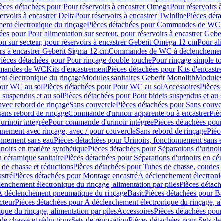
èces détachées pour Pour réservoirs à encastrer Omega
Pour réservoirs 
ervoirs à encastrer Delta
Pour réservoirs à encastrer Twinline
Pièces déta
t électronique du rinçage
Pièces détachées pour Commandes de WC à
ées pour Pour alimentation sur secteur, pour réservoirs à encastrer Geb
on sur secteur, pour réservoirs à encastrer Geberit Omega 12 cm
Pour al
irs à encastrer Geberit Sigma 12 cm
Commandes de WC à déclenchement
ièces détachées pour Pour rinçage double touche
Pour rinçage simple t
ommandes de WC
Kits d'encastrement
Pièces détachées pour Kits d'encast
t électronique du rinçage
Modules sanitaires Geberit Monolith
Modules
our WC au sol
Pièces détachées pour Pour WC au sol
Accessoires
Pièces
 suspendus et au sol
Pièces détachées pour Pour bidets suspendus et au 
avec rebord de rinçage
Sans couvercle
Pièces détachées pour Sans couve
sans rebord de rinçage
Commande d'urinoir apparente ou à encastrer
Piè
rinoir intégrée
Pour commande d'urinoir intégrée
Pièces détachées pou
nnement avec rinçage, avec / pour couvercle
Sans rebord de rinçage
Pièc
onnement sans eau
Pièces détachées pour Urinoirs, fonctionnement sans 
inoirs en matière synthétique
Pièces détachées pour Séparations d'urinoi
n céramique sanitaire
Pièces détachées pour Séparations d'urinoirs en cé
 de chasse et réductions
Pièces détachées pour Tubes de chasse, coudes 
stré
Pièces détachées pour Montage encastré
A déclenchement électroniq
enchement électronique du rinçage, alimentation par piles
Pièces détach
 A déclenchement pneumatique du rinçage
Basic
Pièces détachées pour B
cteur
Pièces détachées pour A déclenchement électronique du rinçage, al
que du rinçage, alimentation par piles
Accessoires
Pièces détachées pou
de chasse et réductions
Sets de rénovation
Pièces détachées pour Sets de