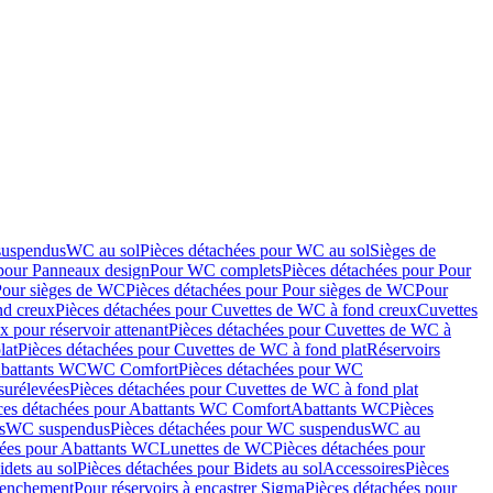
suspendus
WC au sol
Pièces détachées pour WC au sol
Sièges de
 pour Panneaux design
Pour WC complets
Pièces détachées pour Pour
Pour sièges de WC
Pièces détachées pour Pour sièges de WC
Pour
nd creux
Pièces détachées pour Cuvettes de WC à fond creux
Cuvettes
 pour réservoir attenant
Pièces détachées pour Cuvettes de WC à
lat
Pièces détachées pour Cuvettes de WC à fond plat
Réservoirs
Abattants WC
WC Comfort
Pièces détachées pour WC
surélevées
Pièces détachées pour Cuvettes de WC à fond plat
ces détachées pour Abattants WC Comfort
Abattants WC
Pièces
s
WC suspendus
Pièces détachées pour WC suspendus
WC au
hées pour Abattants WC
Lunettes de WC
Pièces détachées pour
idets au sol
Pièces détachées pour Bidets au sol
Accessoires
Pièces
clenchement
Pour réservoirs à encastrer Sigma
Pièces détachées pour