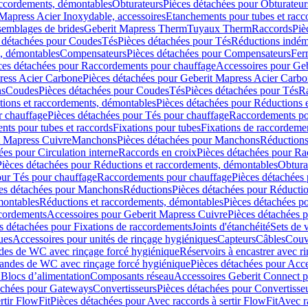
accordements, démontables
Obturateurs
Pièces détachées pour Obturateur
Mapress Acier Inoxydable, accessoires
Etanchements pour tubes et racc
ssemblages de brides
Geberit Mapress Therm
Tuyaux Therm
Raccords
Piè
 détachées pour Coudes
Tés
Pièces détachées pour Tés
Réductions indém
s, démontables
Compensateurs
Pièces détachées pour Compensateurs
Fer
ces détachées pour Raccordements pour chauffage
Accessoires pour Ge
ress Acier Carbone
Pièces détachées pour Geberit Mapress Acier Carb
ns
Coudes
Pièces détachées pour Coudes
Tés
Pièces détachées pour Tés
Ra
ions et raccordements, démontables
Pièces détachées pour Réductions 
r chauffage
Pièces détachées pour Tés pour chauffage
Raccordements po
ts pour tubes et raccords
Fixations pour tubes
Fixations de raccordeme
t Mapress Cuivre
Manchons
Pièces détachées pour Manchons
Réduction
ées pour Circulation interne
Raccords en croix
Pièces détachées pour Ra
Pièces détachées pour Réductions et raccordements, démontables
Obtura
our Tés pour chauffage
Raccordements pour chauffage
Pièces détachées
es détachées pour Manchons
Réductions
Pièces détachées pour Réducti
montables
Réductions et raccordements, démontables
Pièces détachées p
cordements
Accessoires pour Geberit Mapress Cuivre
Pièces détachées 
s détachées pour Fixations de raccordements
Joints d'étanchéité
Sets de 
ues
Accessoires pour unités de rinçage hygiéniques
Capteurs
Câbles
Couve
des de WC avec rinçage forcé hygiénique
Réservoirs à encastrer avec r
mandes de WC avec rinçage forcé hygiénique
Pièces détachées pour Acc
 Blocs d’alimentation
Composants réseau
Accessoires Geberit Connect p
achées pour Gateways
Convertisseurs
Pièces détachées pour Convertisse
rtir FlowFit
Pièces détachées pour Avec raccords à sertir FlowFit
Avec r