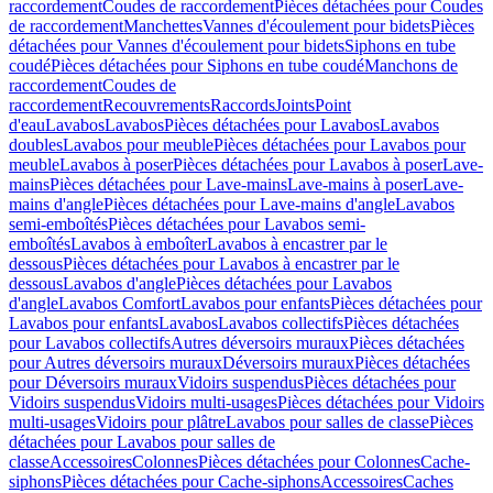
raccordement
Coudes de raccordement
Pièces détachées pour Coudes
de raccordement
Manchettes
Vannes d'écoulement pour bidets
Pièces
détachées pour Vannes d'écoulement pour bidets
Siphons en tube
coudé
Pièces détachées pour Siphons en tube coudé
Manchons de
raccordement
Coudes de
raccordement
Recouvrements
Raccords
Joints
Point
d'eau
Lavabos
Lavabos
Pièces détachées pour Lavabos
Lavabos
doubles
Lavabos pour meuble
Pièces détachées pour Lavabos pour
meuble
Lavabos à poser
Pièces détachées pour Lavabos à poser
Lave-
mains
Pièces détachées pour Lave-mains
Lave-mains à poser
Lave-
mains d'angle
Pièces détachées pour Lave-mains d'angle
Lavabos
semi-emboîtés
Pièces détachées pour Lavabos semi-
emboîtés
Lavabos à emboîter
Lavabos à encastrer par le
dessous
Pièces détachées pour Lavabos à encastrer par le
dessous
Lavabos d'angle
Pièces détachées pour Lavabos
d'angle
Lavabos Comfort
Lavabos pour enfants
Pièces détachées pour
Lavabos pour enfants
Lavabos
Lavabos collectifs
Pièces détachées
pour Lavabos collectifs
Autres déversoirs muraux
Pièces détachées
pour Autres déversoirs muraux
Déversoirs muraux
Pièces détachées
pour Déversoirs muraux
Vidoirs suspendus
Pièces détachées pour
Vidoirs suspendus
Vidoirs multi-usages
Pièces détachées pour Vidoirs
multi-usages
Vidoirs pour plâtre
Lavabos pour salles de classe
Pièces
détachées pour Lavabos pour salles de
classe
Accessoires
Colonnes
Pièces détachées pour Colonnes
Cache-
siphons
Pièces détachées pour Cache-siphons
Accessoires
Caches