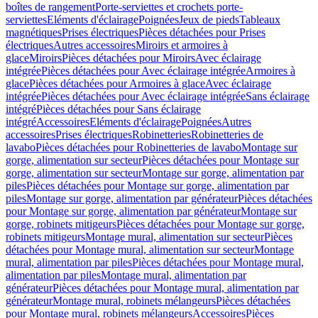
boîtes de rangement
Porte-serviettes et crochets porte-
serviettes
Eléments d'éclairage
Poignées
Jeux de pieds
Tableaux
magnétiques
Prises électriques
Pièces détachées pour Prises
électriques
Autres accessoires
Miroirs et armoires à
glace
Miroirs
Pièces détachées pour Miroirs
Avec éclairage
intégrée
Pièces détachées pour Avec éclairage intégrée
Armoires à
glace
Pièces détachées pour Armoires à glace
Avec éclairage
intégrée
Pièces détachées pour Avec éclairage intégrée
Sans éclairage
intégré
Pièces détachées pour Sans éclairage
intégré
Accessoires
Eléments d'éclairage
Poignées
Autres
accessoires
Prises électriques
Robinetteries
Robinetteries de
lavabo
Pièces détachées pour Robinetteries de lavabo
Montage sur
gorge, alimentation sur secteur
Pièces détachées pour Montage sur
gorge, alimentation sur secteur
Montage sur gorge, alimentation par
piles
Pièces détachées pour Montage sur gorge, alimentation par
piles
Montage sur gorge, alimentation par générateur
Pièces détachées
pour Montage sur gorge, alimentation par générateur
Montage sur
gorge, robinets mitigeurs
Pièces détachées pour Montage sur gorge,
robinets mitigeurs
Montage mural, alimentation sur secteur
Pièces
détachées pour Montage mural, alimentation sur secteur
Montage
mural, alimentation par piles
Pièces détachées pour Montage mural,
alimentation par piles
Montage mural, alimentation par
générateur
Pièces détachées pour Montage mural, alimentation par
générateur
Montage mural, robinets mélangeurs
Pièces détachées
pour Montage mural, robinets mélangeurs
Accessoires
Pièces