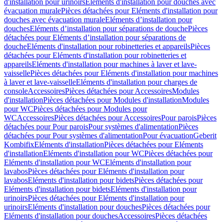
d'installation pour urinoirs
Eléments d'installation pour douches avec
évacuation murale
Pièces détachées pour Eléments d'installation pour
douches avec évacuation murale
Eléments d’installation pour
douches
Eléments d’installation pour séparations de douche
Pièces
détachées pour Eléments d’installation pour séparations de
douche
Eléments d'installation pour robinetteries et appareils
Pièces
détachées pour Eléments d'installation pour robinetteries et
appareils
Eléments d'installation pour machines à laver et lave-
vaisselle
Pièces détachées pour Eléments d'installation pour machines
à laver et lave-vaisselle
Eléments d'installation pour charges de
console
Accessoires
Pièces détachées pour Accessoires
Modules
d'installation
Pièces détachées pour Modules d'installation
Modules
pour WC
Pièces détachées pour Modules pour
WC
Accessoires
Pièces détachées pour Accessoires
Pour parois
Pièces
détachées pour Pour parois
Pour systèmes d'alimentation
Pièces
détachées pour Pour systèmes d'alimentation
Pour évacuation
Geberit
Kombifix
Eléments d'installation
Pièces détachées pour Eléments
d'installation
Eléments d'installation pour WC
Pièces détachées pour
Eléments d'installation pour WC
Eléments d'installation pour
lavabos
Pièces détachées pour Eléments d'installation pour
lavabos
Eléments d'installation pour bidets
Pièces détachées pour
Eléments d'installation pour bidets
Eléments d'installation pour
urinoirs
Pièces détachées pour Eléments d'installation pour
urinoirs
Eléments d'installation pour douches
Pièces détachées pour
Eléments d'installation pour douches
Accessoires
Pièces détachées