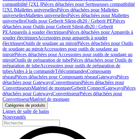
compatibilité [2XL]
Pièces détachées pour Sertisseuses compatibilité
[2XL]
Mallettes universelles
Pièces détachées pour Mallettes
universelles
Mallettes universelles
Pièces détachées pour Mallettes
universelles
Outils pour Geberit Silent-db20 / Geberit PE
Pièces
détachées pour Outils pour Geberit Silent-db20 / Geberit
PE
Appareils à souder électriques
Pièces détachées pour Appareils à
souder électriques
Accessoires pour appareils à souder
électriques
Outils de soudage au miroir
Pièces détachées pour Outils
de soudage au miroir
Accessoires pour outils de soudage au
miroir
Pièces détachées pour Accessoires pour outils de soudage au
miroir
Outils de préparation de tube
Pièces détachées pour Outils de
préparation de tube
Accessoires pour outils de préparation de
tubes
Aides à la commande
Télécommandes
Composants
réseau
Pièces détachées pour Composants réseau
Gateways
Pièces
détachées pour Gateways
Convertisseurs
Pièces détachées pour
Convertisseurs
Matériel de montage
Geberit Connect
Gateways
Pièces
détachées pour Gateways
Convertisseur
Pièces détachées pour
Convertisseur
Matériel de montage
Catégories de produits
Lignes de salle de bains
Nouveautés