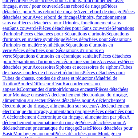
couvercle
Pièces détachées pour Urinoirs, fonctionnement avec
rinçage, avec / pour couvercle
Sans rebord de rinçage
Pièces
détachées pour Sans rebord de rinçage
Avec rebord de rinçage
Pièces
détachées pour Avec rebord de rinçage
Urinoirs, fonctionnement
sans eau
Pièces détachées pour Urinoirs, fonctionnement sans
eau
Sans couvercle
Pièces détachées pour Sans couvercle
Séparations
d'urinoirs
Pièces détachées pour Séparations d'urinoirs
Séparations
d'urinoirs en matière synthétique
Pièces détachées pour Séparations
d'urinoirs en matière synthétique
Séparations d'urinoirs en
verre
Pièces détachées pour Séparations d'urinoirs en
verre
Séparations d'urinoirs en céramique sanitaire
Pièces détachées
pour Séparations d'urinoirs en céramique sanitaire
Accessoires
Pièces
détachées pour Accessoires
Siphons et accessoires de siphons
Tubes
de chasse, coudes de chasse et réductions
Pièces détachées pour
Tubes de chasse, coudes de chasse et réductions
Matériel de
fixation
Bondes
Diffuseur d’eau
Raccordements aux
appareils
Commandes d'urinoir
Montage encastré
Pièces détachées
pour Montage encastré
A déclenchement électronique du rinçage,
alimentation sur secteur
Pièces détachées pour A déclenchement
électronique du rinçage, alimentation sur secteur
A déclenchement
électronique du rinçage, alimentation par piles
Pièces détachées pour
A déclenchement électronique du rinçage, alimentation par piles
A
déclenchement pneumatique du rinçage
Pièces détachées pour A
déclenchement pneumatique du rinçage
Basic
Pièces détachées pour
Basic
Montage en apparent
Pièces détachées pour Montage en