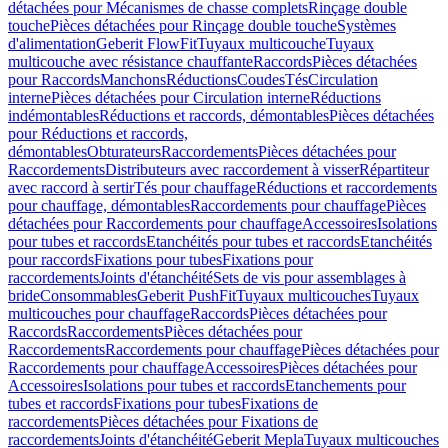
détachées pour Mécanismes de chasse complets
Rinçage double
touche
Pièces détachées pour Rinçage double touche
Systèmes
d'alimentation
Geberit FlowFit
Tuyaux multicouche
Tuyaux
multicouche avec résistance chauffante
Raccords
Pièces détachées
pour Raccords
Manchons
Réductions
Coudes
Tés
Circulation
interne
Pièces détachées pour Circulation interne
Réductions
indémontables
Réductions et raccords, démontables
Pièces détachées
pour Réductions et raccords,
démontables
Obturateurs
Raccordements
Pièces détachées pour
Raccordements
Distributeurs avec raccordement à visser
Répartiteur
avec raccord à sertir
Tés pour chauffage
Réductions et raccordements
pour chauffage, démontables
Raccordements pour chauffage
Pièces
détachées pour Raccordements pour chauffage
Accessoires
Isolations
pour tubes et raccords
Etanchéités pour tubes et raccords
Etanchéités
pour raccords
Fixations pour tubes
Fixations pour
raccordements
Joints d'étanchéité
Sets de vis pour assemblages à
bride
Consommables
Geberit PushFit
Tuyaux multicouches
Tuyaux
multicouches pour chauffage
Raccords
Pièces détachées pour
Raccords
Raccordements
Pièces détachées pour
Raccordements
Raccordements pour chauffage
Pièces détachées pour
Raccordements pour chauffage
Accessoires
Pièces détachées pour
Accessoires
Isolations pour tubes et raccords
Etanchements pour
tubes et raccords
Fixations pour tubes
Fixations de
raccordements
Pièces détachées pour Fixations de
raccordements
Joints d'étanchéité
Geberit Mepla
Tuyaux multicouches