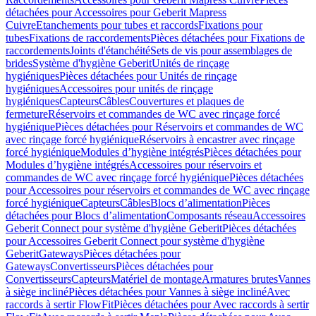
détachées pour Accessoires pour Geberit Mapress
Cuivre
Etanchements pour tubes et raccords
Fixations pour
tubes
Fixations de raccordements
Pièces détachées pour Fixations de
raccordements
Joints d'étanchéité
Sets de vis pour assemblages de
brides
Système d'hygiène Geberit
Unités de rinçage
hygiéniques
Pièces détachées pour Unités de rinçage
hygiéniques
Accessoires pour unités de rinçage
hygiéniques
Capteurs
Câbles
Couvertures et plaques de
fermeture
Réservoirs et commandes de WC avec rinçage forcé
hygiénique
Pièces détachées pour Réservoirs et commandes de WC
avec rinçage forcé hygiénique
Réservoirs à encastrer avec rinçage
forcé hygiénique
Modules d’hygiène intégrés
Pièces détachées pour
Modules d’hygiène intégrés
Accessoires pour réservoirs et
commandes de WC avec rinçage forcé hygiénique
Pièces détachées
pour Accessoires pour réservoirs et commandes de WC avec rinçage
forcé hygiénique
Capteurs
Câbles
Blocs d’alimentation
Pièces
détachées pour Blocs d’alimentation
Composants réseau
Accessoires
Geberit Connect pour système d'hygiène Geberit
Pièces détachées
pour Accessoires Geberit Connect pour système d'hygiène
Geberit
Gateways
Pièces détachées pour
Gateways
Convertisseurs
Pièces détachées pour
Convertisseurs
Capteurs
Matériel de montage
Armatures brutes
Vannes
à siège incliné
Pièces détachées pour Vannes à siège incliné
Avec
raccords à sertir FlowFit
Pièces détachées pour Avec raccords à sertir