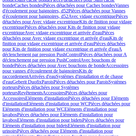
bonde
Caches bondes
Pièces détachées pour Caches bondes
Vannes
d'écoulement pour baignoires, d52
Pièces détachées pour Vannes
d'écoulement pour baignoires, d52
Avec vidage excentrique
Pièces
détachées pour Avec vidage excentrique
Kits de finition pour vidage
excentrique
Pièces détachées pour Kits de finition pour vidage
excentrique
Avec vidage excentrique et arrivée d'eau
Pièces
détachées pour Avec vidage excentrique et arrivée d'eau
Kits de
finition pour vidage excentrique et arrivée d'eau
Pièces détachées
pour Kits de finition pour vidage excentrique et arrivée d'eau
A
déclenchement par pression PushControl
Pièces détachées pour A
déclenchement par pression PushControl
Avec bouchons de
bonde
Pièces détachées pour Avec bouchons de bonde
Accessoires
pour vannes d'écoulement de baignoires
Kits de
raccordement
Arrivées d'eau
Systèmes d'installation et de chasse
d'eau
Geberit Duofix
Parois
Pièces détachées pour Parois
Systèmes
porteurs
Pièces détachées pour Systèmes
porteurs
Revêtements
Accessoires
Pièces détachées pour
Accessoires
Eléments d'installation
Pièces détachées pour Eléments
d'installation
Eléments d'installation pour WC
Pièces détachées pour
Eléments d'installation pour WC
Eléments d'installation pour
lavabos
Pièces détachées pour Eléments d'installation pour
lavabos
Eléments d'installation pour bidets
Pièces détachées pour
Eléments d'installation pour bidets
Eléments d'installation pour
urinoirs
Pièces détachées pour Eléments d'installation pour