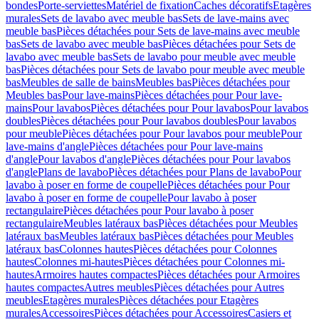
bondes
Porte-serviettes
Matériel de fixation
Caches décoratifs
Etagères
murales
Sets de lavabo avec meuble bas
Sets de lave-mains avec
meuble bas
Pièces détachées pour Sets de lave-mains avec meuble
bas
Sets de lavabo avec meuble bas
Pièces détachées pour Sets de
lavabo avec meuble bas
Sets de lavabo pour meuble avec meuble
bas
Pièces détachées pour Sets de lavabo pour meuble avec meuble
bas
Meubles de salle de bains
Meubles bas
Pièces détachées pour
Meubles bas
Pour lave-mains
Pièces détachées pour Pour lave-
mains
Pour lavabos
Pièces détachées pour Pour lavabos
Pour lavabos
doubles
Pièces détachées pour Pour lavabos doubles
Pour lavabos
pour meuble
Pièces détachées pour Pour lavabos pour meuble
Pour
lave-mains d'angle
Pièces détachées pour Pour lave-mains
d'angle
Pour lavabos d'angle
Pièces détachées pour Pour lavabos
d'angle
Plans de lavabo
Pièces détachées pour Plans de lavabo
Pour
lavabo à poser en forme de coupelle
Pièces détachées pour Pour
lavabo à poser en forme de coupelle
Pour lavabo à poser
rectangulaire
Pièces détachées pour Pour lavabo à poser
rectangulaire
Meubles latéraux bas
Pièces détachées pour Meubles
latéraux bas
Meubles latéraux bas
Pièces détachées pour Meubles
latéraux bas
Colonnes hautes
Pièces détachées pour Colonnes
hautes
Colonnes mi-hautes
Pièces détachées pour Colonnes mi-
hautes
Armoires hautes compactes
Pièces détachées pour Armoires
hautes compactes
Autres meubles
Pièces détachées pour Autres
meubles
Etagères murales
Pièces détachées pour Etagères
murales
Accessoires
Pièces détachées pour Accessoires
Casiers et