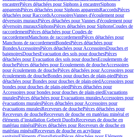
encastrer
Pièces détachées pour Siphons à encastrer
Siphons
apparents
Pièces détachées pour Siphons apparents
Raccords
Pièces
détachées pour Raccords
Accessoires
Vannes d'écoulement pour
déversoirs muraux
Pièces détachées pour Vannes d'écoulement pour
déversoirs muraux
Siphons
Pièces détachées pour Siphons
Coudes de
raccordement
Pièces détachées pour Coudes de
raccordement
Manchons de raccordement
Pièces détachées pour
Manchons de raccordement
Bondes
Pièces détachées pour
Bondes
Accessoires
Pièces détachées pour Accessoires
Douches et
baignoires
Douches
Evacuation des sols pour douches
Pièces
détachées pour Evacuation des sols pour douches
Ecoulements de
douche
Pièces détachées pour Ecoulements de douche
Accessoires
pour écoulements de douche
Pièces détachées pour Accessoires pour
écoulements de douche
Bondes pour douches de plain-pied
Pièces
détachées pour Bondes pour douches de plain-pied
Accessoires pour
bondes pour douches de plain-pied
Pièces détachées pour
Accessoires pour bondes pour douches de plain-pied
Evacuations
murales
Pièces détachées pour Evacuations murales
Accessoires pour
évacuations murales
Pièces détachées pour Accessoires pour
évacuations murales
Receveurs de douche
Pièces détachées pour
Receveurs de douche
Receveurs de douche en matériau minéral et
éléments d’installation Geberit Duofix
Receveurs de douche en
matériau minéral
Pièces détachées pour Receveurs de douche en
matériau minéral
Receveurs de douche en acrylique
sanitaire
Eléments d'installation
Pièces détachées pour Eléments