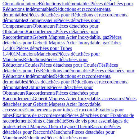
Circulation interne
Réductions indémontables
Pièces détachées pour
Réductions indémontables
Réductions et raccordements,
démontables
Pièces détachées pour Réductions et raccordements,
démontables
Compensateurs
Pièces détachées pour
Compensateurs
Obturateurs
Pièces détachées pour
Obturateurs
Raccordements
Pièces détachées pour
Raccordements
Geberit Mapress Acier Inoxydable, gaz
Pièces
détachées pour Geberit Mapress Acier Inoxydable, gaz
Tubes
1.4401
Pièces détachées pour Tubes
1.4401
Mamelons
Manchons
Pièces détachées pour
Manchons
Réductions
Pièces détachées pour
Réductions
Coudes
Pièces détachées pour Coudes
Tés
Pièces
détachées pour Tés
Réductions indémontables
Pièces détachées pour
Réductions indémontables
Réductions et raccordements,
démontables
Pièces détachées pour Réductions et raccordements,
démontables
Obturateurs
Pièces détachées pour
Obturateurs
Raccordements
Pièces détachées pour
Raccordements
Geberit Mapress Acier Inoxydable, accessoires
Pièces
détachées pour Geberit Mapress Acier Inoxydable,
accessoires
Etanchements pour tubes et raccords
Fixations pour
tubes
Fixations de raccordements
Pièces détachées pour Fixations de
raccordements
Joints d'étanchéité
Sets de vis pour assemblages de
brides
Geberit Mapress Therm
Tuyaux Therm
Raccords
Pièces
détachées pour Raccords
Manchons
Pièces détachées pour
Manchons
Réductions
Pièces détachées pour