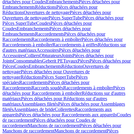
détachées pour Coudes
Embranchements
Pièces détachées pour
Embranchements
Réductions
Pièces détachées pour
Réductions
Ouvertures de nettoyage
Pièces détachées pour
Ouvertures de nettoyage
Pièces SuperTube
Pièces détachées pour
Pièces SuperTube
Coudes
Pièces détachées pour
Coudes
Embranchements
Pièces détachées pour
Embranchements
Raccordements
Pièces détachées pour
Raccordements
Raccordements à emboîter
Pièces détachées pour
Raccordements à emboîter
Raccordements à griffes
Réductions sur
d'autres matériaux
Accessoires
Pièces détachées pour
Accessoires
Colliers
Obturateurs
Joints
Pièces détachées pour
Joints
Consommables
Geberit PE
Tuyaux
Pièces
Pièces détachées pour
Pièces
Coudes
Embranchements
Réductions
Ouvertures de
nettoyage
Pièces détachées pour Ouvertures de
nettoyage
Réductions
Pièces SuperTube
Pièces
spéciales
Raccordements
Pièces détachées pour
Raccordements
Raccords soudés
Raccordements à emboîter
Pièces
détachées pour Raccordements à emboîter
Réductions sur d'autres
matériaux
Pièces détachées pour Réductions sur d'autres
matériaux
Assemblages filetés
Pièces détachées pour Assemblages
filetés
Assemblages de bride
Collerettes
Raccordements aux
appareils
Pièces détachées pour Raccordements aux appareils
Coudes
de raccordement
Pièces détachées pour Coudes de
raccordement
Manchons de raccordement
Pièces détachées pour
Manchons de raccordement
Manchons de raccordement
Pièces