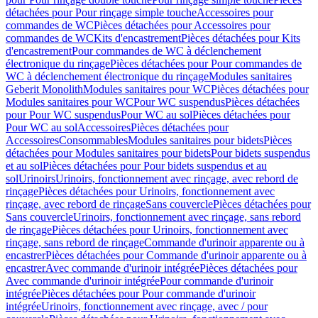
détachées pour Pour rinçage simple touche
Accessoires pour
commandes de WC
Pièces détachées pour Accessoires pour
commandes de WC
Kits d'encastrement
Pièces détachées pour Kits
d'encastrement
Pour commandes de WC à déclenchement
électronique du rinçage
Pièces détachées pour Pour commandes de
WC à déclenchement électronique du rinçage
Modules sanitaires
Geberit Monolith
Modules sanitaires pour WC
Pièces détachées pour
Modules sanitaires pour WC
Pour WC suspendus
Pièces détachées
pour Pour WC suspendus
Pour WC au sol
Pièces détachées pour
Pour WC au sol
Accessoires
Pièces détachées pour
Accessoires
Consommables
Modules sanitaires pour bidets
Pièces
détachées pour Modules sanitaires pour bidets
Pour bidets suspendus
et au sol
Pièces détachées pour Pour bidets suspendus et au
sol
Urinoirs
Urinoirs, fonctionnement avec rinçage, avec rebord de
rinçage
Pièces détachées pour Urinoirs, fonctionnement avec
rinçage, avec rebord de rinçage
Sans couvercle
Pièces détachées pour
Sans couvercle
Urinoirs, fonctionnement avec rinçage, sans rebord
de rinçage
Pièces détachées pour Urinoirs, fonctionnement avec
rinçage, sans rebord de rinçage
Commande d'urinoir apparente ou à
encastrer
Pièces détachées pour Commande d'urinoir apparente ou à
encastrer
Avec commande d'urinoir intégrée
Pièces détachées pour
Avec commande d'urinoir intégrée
Pour commande d'urinoir
intégrée
Pièces détachées pour Pour commande d'urinoir
intégrée
Urinoirs, fonctionnement avec rinçage, avec / pour