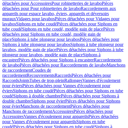
détachées pour Accessoires
Pour robinetteries de lavabo
Pièces
détachées pour Pour robinetteries de lavabo
Raccordements aux
appareils pour espace lavabo, éviers, appareils et déversoirs
muraux
Vidages pour lavabos
Pièces détachées pour Vidages pour
lavabos
Siphons en tube coudé
Pièces détachées pour Siphons en
tube coudé
Siphons en tube coudé, modèle gain de place
Pièces
détachées pour Siphons en tube coudé, modèle gain de
place
Siphons à tube plongeur pour lavabos
Pièces détachées pour
Siphons à tube plongeur pour lavabos
Siphons à tube plongeur pour
lavabos, modèle gain de place
Pièces détachées pour Siphons à tube
plongeur pour lavabos, modèle gain de place
Siphons à
encastrer
Pièces détachées pour Siphons à encastrer
Raccordements
de lavabo
Pièces détachées pour Raccordements de lavabo
Manchons
de raccordement
Coudes de
raccordement
Recouvrements
Raccords
Pièces détachées pour
Raccords
Joints
Tubes de trop-plein
Rallonges
Vannes d'écoulement
pour éviers
Pièces détachées pour Vannes d'écoulement pour
éviers
Siphons en tube coudé
Pièces détachées pour Siphons en tube
coudé
Siphons à double chambre
Pièces détachées pour Siphons à
double chambre
Siphons pour évier
Pièces détachées pour Siphons
pour évier
Manchons de raccordement
Pièces détachées pour
Manchons de raccordement
Accessoires
Pièces détachées pour
Accessoires
Vannes d'écoulement pour appareils
Pièces détachées
pour Vannes d'écoulement pour appareils
Siphons en tube
coudé
Pièces détachées pour Siphons en tube coudé
Siphons à