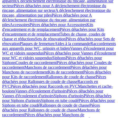
apparent
A déclenchement électronique du rinçage, alimentation sur
secteur
Pièces détachées pour A déclenchement électronique du
rinçage, alimentation sur secteur
A déclenchement électronique du
rinçage, alimentation par piles
Pièces détachées pour A
déclenchement électronique du rinçage, alimentation par
piles
Accessoires
Pièces détachées pour Accessoires
Kits
d'encastrement et de remplacement
Pièces détachées pour Kits
d'encastrement et de remplacement
Tubes de chasse, coudes de
chasse et réductions
Sets de rénovation
Pièces détachées pour Sets de
rénovation
Plaques de fermeture
Aides à la commande
Raccordements
aux appareils pour WC, urinoirs et bidets
Vannes d'écoulement pour
WC et vidoirs suspendus
Pièces détachées pour Vannes d'écoulement
pour WC et vidoirs suspendus
Siphons
Pièces détachées pour
Siphons
Coudes de raccordement
Pièces détachées pour Coudes de
raccordement
Manchons de raccordement
Pièces détachées pour
Manchons de raccordement
Kits de raccordement
Pièces détachées
pour Kits de raccordement
Rallonges de coude de chasse
Pièces
détachées pour Rallonges de coude de chasse
Raccords en
PVC
Pièces détachées pour Raccords en PVC
Manchettes et cache-
boulons
Vannes d'écoulement d'urinoirs
Pièces détachées pour
Vannes d'écoulement d'urinoirs
Siphons d'urinoirs
Pièces détachées
pour Siphons d'urinoirs
Siphons en tube coudé
Pièces détachées pour
Siphons en tube coudé
Rallonges de coude de chasse
Pièces
détachées pour Rallonges de coude de chasse
Manchons de
raccordement
Pièces détachées pour Manchons de