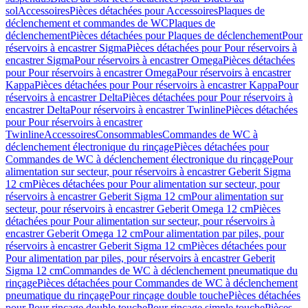
sol
Accessoires
Pièces détachées pour Accessoires
Plaques de
déclenchement et commandes de WC
Plaques de
déclenchement
Pièces détachées pour Plaques de déclenchement
Pour
réservoirs à encastrer Sigma
Pièces détachées pour Pour réservoirs à
encastrer Sigma
Pour réservoirs à encastrer Omega
Pièces détachées
pour Pour réservoirs à encastrer Omega
Pour réservoirs à encastrer
Kappa
Pièces détachées pour Pour réservoirs à encastrer Kappa
Pour
réservoirs à encastrer Delta
Pièces détachées pour Pour réservoirs à
encastrer Delta
Pour réservoirs à encastrer Twinline
Pièces détachées
pour Pour réservoirs à encastrer
Twinline
Accessoires
Consommables
Commandes de WC à
déclenchement électronique du rinçage
Pièces détachées pour
Commandes de WC à déclenchement électronique du rinçage
Pour
alimentation sur secteur, pour réservoirs à encastrer Geberit Sigma
12 cm
Pièces détachées pour Pour alimentation sur secteur, pour
réservoirs à encastrer Geberit Sigma 12 cm
Pour alimentation sur
secteur, pour réservoirs à encastrer Geberit Omega 12 cm
Pièces
détachées pour Pour alimentation sur secteur, pour réservoirs à
encastrer Geberit Omega 12 cm
Pour alimentation par piles, pour
réservoirs à encastrer Geberit Sigma 12 cm
Pièces détachées pour
Pour alimentation par piles, pour réservoirs à encastrer Geberit
Sigma 12 cm
Commandes de WC à déclenchement pneumatique du
rinçage
Pièces détachées pour Commandes de WC à déclenchement
pneumatique du rinçage
Pour rinçage double touche
Pièces détachées
pour Pour rinçage double touche
Pour rinçage simple touche
Pièces