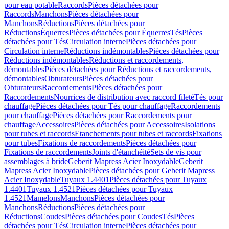
pour eau potable
Raccords
Pièces détachées pour
Raccords
Manchons
Pièces détachées pour
Manchons
Réductions
Pièces détachées pour
Réductions
Équerres
Pièces détachées pour Équerres
Tés
Pièces
détachées pour Tés
Circulation interne
Pièces détachées pour
Circulation interne
Réductions indémontables
Pièces détachées pour
Réductions indémontables
Réductions et raccordements,
démontables
Pièces détachées pour Réductions et raccordements,
démontables
Obturateurs
Pièces détachées pour
Obturateurs
Raccordements
Pièces détachées pour
Raccordements
Nourrices de distribution avec raccord fileté
Tés pour
chauffage
Pièces détachées pour Tés pour chauffage
Raccordements
pour chauffage
Pièces détachées pour Raccordements pour
chauffage
Accessoires
Pièces détachées pour Accessoires
Isolations
pour tubes et raccords
Etanchements pour tubes et raccords
Fixations
pour tubes
Fixations de raccordements
Pièces détachées pour
Fixations de raccordements
Joints d'étanchéité
Sets de vis pour
assemblages à bride
Geberit Mapress Acier Inoxydable
Geberit
Mapress Acier Inoxydable
Pièces détachées pour Geberit Mapress
Acier Inoxydable
Tuyaux 1.4401
Pièces détachées pour Tuyaux
1.4401
Tuyaux 1.4521
Pièces détachées pour Tuyaux
1.4521
Mamelons
Manchons
Pièces détachées pour
Manchons
Réductions
Pièces détachées pour
Réductions
Coudes
Pièces détachées pour Coudes
Tés
Pièces
détachées pour Tés
Circulation interne
Pièces détachées pour