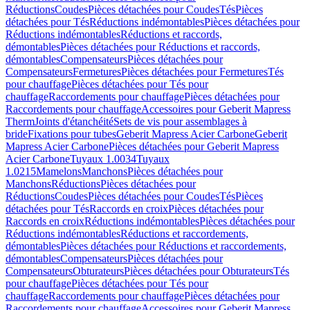
Réductions
Coudes
Pièces détachées pour Coudes
Tés
Pièces
détachées pour Tés
Réductions indémontables
Pièces détachées pour
Réductions indémontables
Réductions et raccords,
démontables
Pièces détachées pour Réductions et raccords,
démontables
Compensateurs
Pièces détachées pour
Compensateurs
Fermetures
Pièces détachées pour Fermetures
Tés
pour chauffage
Pièces détachées pour Tés pour
chauffage
Raccordements pour chauffage
Pièces détachées pour
Raccordements pour chauffage
Accessoires pour Geberit Mapress
Therm
Joints d'étanchéité
Sets de vis pour assemblages à
bride
Fixations pour tubes
Geberit Mapress Acier Carbone
Geberit
Mapress Acier Carbone
Pièces détachées pour Geberit Mapress
Acier Carbone
Tuyaux 1.0034
Tuyaux
1.0215
Mamelons
Manchons
Pièces détachées pour
Manchons
Réductions
Pièces détachées pour
Réductions
Coudes
Pièces détachées pour Coudes
Tés
Pièces
détachées pour Tés
Raccords en croix
Pièces détachées pour
Raccords en croix
Réductions indémontables
Pièces détachées pour
Réductions indémontables
Réductions et raccordements,
démontables
Pièces détachées pour Réductions et raccordements,
démontables
Compensateurs
Pièces détachées pour
Compensateurs
Obturateurs
Pièces détachées pour Obturateurs
Tés
pour chauffage
Pièces détachées pour Tés pour
chauffage
Raccordements pour chauffage
Pièces détachées pour
Raccordements pour chauffage
Accessoires pour Geberit Mapress