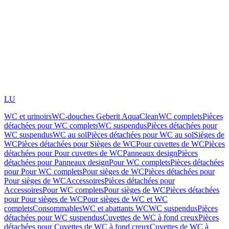
LU
WC et urinoirs
WC-douches Geberit AquaClean
WC complets
Pièces
détachées pour WC complets
WC suspendus
Pièces détachées pour
WC suspendus
WC au sol
Pièces détachées pour WC au sol
Sièges de
WC
Pièces détachées pour Sièges de WC
Pour cuvettes de WC
Pièces
détachées pour Pour cuvettes de WC
Panneaux design
Pièces
détachées pour Panneaux design
Pour WC complets
Pièces détachées
pour Pour WC complets
Pour sièges de WC
Pièces détachées pour
Pour sièges de WC
Accessoires
Pièces détachées pour
Accessoires
Pour WC complets
Pour sièges de WC
Pièces détachées
pour Pour sièges de WC
Pour sièges de WC et WC
complets
Consommables
WC et abattants WC
WC suspendus
Pièces
détachées pour WC suspendus
Cuvettes de WC à fond creux
Pièces
détachées pour Cuvettes de WC à fond creux
Cuvettes de WC à