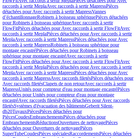
FlowFit
Avec raccords à sertir Mepla
Pièces détachées pour Avec
raccords à sertir Mepla
Avec raccords à sertir Mapress
Pièces
détachées pour Avec raccords à sertir Mapress
Vannes
d’échantillonnage
Robinets à boisseau sphérique
Pièces détachées
pour Robinets à boisseau sphérique
Avec raccords à sertir
FlowFit
Pièces détachées pour Avec raccords à sertir FlowFit
Avec
raccords à sertir Mepla
Pièces détachées pour Avec raccords à sertir
Mepla
Avec raccords à sertir Mapress
Pièces détachées pour Avec
raccords à sertir Mapress
Robinets à boisseau sphérique pour
montage encastré
Pièces détachées pour Robinets à boisseau
sphérique pour montage encastré
Avec raccords à sertir
FlowFit
Pièces détachées pour Avec raccords à sertir FlowFit
Avec
raccords à sertir Mepla
Pièces détachées pour Avec raccords à sertir
Mepla
Avec raccords à sertir Mapress
Pièces détachées pour Avec
raccords à sertir Mapress
Avec raccords filetés
Pièces détachées pour
Avec raccords filetés
Clapets de non retour
Avec raccords à sertir
Mapress
Unités pour compteur d'eau pour montage encastré
Pièces
détachées pour Unités pour compteur d'eau pour montage
encastré
Avec raccords filetés
Pièces détachées pour Avec raccords
filetés
Systèmes d'évacuation des bâtiments
Geberit Silent-
db20
Tuyaux
Pièces
Pièces détachées pour
Pièces
Coudes
Embranchements
Pièces détachées pour
Embranchements
Réductions
Ouvertures de nettoyage
Pièces
détachées pour Ouvertures de nettoyage
Pièces
SuperTube
Coudes
Pièces spéciales
Raccordements
Pièces détachées