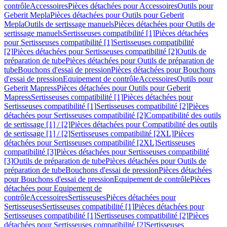
contrôle
Accessoires
Pièces détachées pour Accessoires
Outils pour
Geberit Mepla
Pièces détachées pour Outils pour Geberit
Mepla
Outils de sertissage manuels
Pièces détachées pour Outils de
sertissage manuels
Sertisseuses compatibilité [1]
Pièces détachées
pour Sertisseuses compatibilité [1]
Sertisseuses compatibilité
[2]
Pièces détachées pour Sertisseuses compatibilité [2]
Outils de
préparation de tube
Pièces détachées pour Outils de préparation de
tube
Bouchons d'essai de pression
Pièces détachées pour Bouchons
d'essai de pression
Equipement de contrôle
Accessoires
Outils pour
Geberit Mapress
Pièces détachées pour Outils pour Geberit
Mapress
Sertisseuses compatibilité [1]
Pièces détachées pour
Sertisseuses compatibilité [1]
Sertisseuses compatibilité [2]
Pièces
détachées pour Sertisseuses compatibilité [2]
Compatibilité des outils
de sertissage [1] / [2]
Pièces détachées pour Compatibilité des outils
de sertissage [1] / [2]
Sertisseuses compatibilité [2XL]
Pièces
détachées pour Sertisseuses compatibilité [2XL]
Sertisseuses
compatibilité [3]
Pièces détachées pour Sertisseuses compatibilité
[3]
Outils de préparation de tube
Pièces détachées pour Outils de
préparation de tube
Bouchons d'essai de pression
Pièces détachées
pour Bouchons d'essai de pression
Equipement de contrôle
Pièces
détachées pour Equipement de
contrôle
Accessoires
Sertisseuses
Pièces détachées pour
Sertisseuses
Sertisseuses compatibilité [1]
Pièces détachées pour
Sertisseuses compatibilité [1]
Sertisseuses compatibilité [2]
Pièces
détachées pour Sertisseuses compatibilité [2]
Sertisseuses