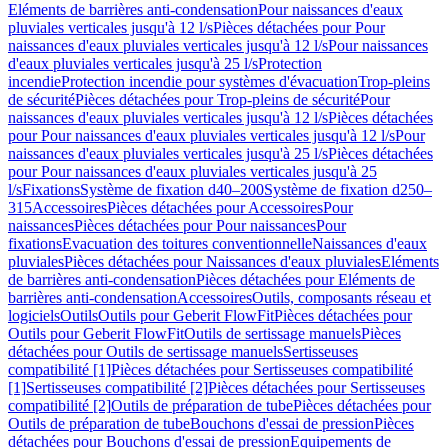
Eléments de barrières anti-condensation
Pour naissances d'eaux
pluviales verticales jusqu'à 12 l/s
Pièces détachées pour Pour
naissances d'eaux pluviales verticales jusqu'à 12 l/s
Pour naissances
d'eaux pluviales verticales jusqu'à 25 l/s
Protection
incendie
Protection incendie pour systèmes d'évacuation
Trop-pleins
de sécurité
Pièces détachées pour Trop-pleins de sécurité
Pour
naissances d'eaux pluviales verticales jusqu'à 12 l/s
Pièces détachées
pour Pour naissances d'eaux pluviales verticales jusqu'à 12 l/s
Pour
naissances d'eaux pluviales verticales jusqu'à 25 l/s
Pièces détachées
pour Pour naissances d'eaux pluviales verticales jusqu'à 25
l/s
Fixations
Système de fixation d40–200
Système de fixation d250–
315
Accessoires
Pièces détachées pour Accessoires
Pour
naissances
Pièces détachées pour Pour naissances
Pour
fixations
Evacuation des toitures conventionnelle
Naissances d'eaux
pluviales
Pièces détachées pour Naissances d'eaux pluviales
Eléments
de barrières anti-condensation
Pièces détachées pour Eléments de
barrières anti-condensation
Accessoires
Outils, composants réseau et
logiciels
Outils
Outils pour Geberit FlowFit
Pièces détachées pour
Outils pour Geberit FlowFit
Outils de sertissage manuels
Pièces
détachées pour Outils de sertissage manuels
Sertisseuses
compatibilité [1]
Pièces détachées pour Sertisseuses compatibilité
[1]
Sertisseuses compatibilité [2]
Pièces détachées pour Sertisseuses
compatibilité [2]
Outils de préparation de tube
Pièces détachées pour
Outils de préparation de tube
Bouchons d'essai de pression
Pièces
détachées pour Bouchons d'essai de pression
Equipements de