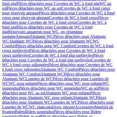
fond plat
Pièces détachées pour Cuvettes de WC à fond plat
WC au
sol
Pièces détachées pour WC au sol
Cuvettes de WC à fond creux
pour réservoir attenant
Pièces détachées pour Cuvettes de WC à fond
creux pour réservoir attenant
Cuvettes de WC à fond creux
Pièces
détachées pour Cuvettes de WC à fond creux
Cuvettes de WC à
fond plat
Pièces détachées pour Cuvettes de WC à fond
plat
Réservoirs apparents pour WC, en céramique
sanitaire
Attenant
Abattants WC
Pièces détachées pour Abattants
WC
Abattants WC
Pièces détachées pour Abattants WC
WC
Comfort
Pièces détachées pour WC Comfort
Cuvettes de WC à fond
creux surélevées
Pièces détachées pour Cuvettes de WC à fond
creux surélevées
Cuvettes de WC à fond plat surélevées
Pièces
détachées pour Cuvettes de WC à fond plat surélevées
Cuvettes de
WC à fond creux rallongées
Pièces détachées pour Cuvettes de WC
à fond creux rallongées
Abattants WC Comfort
Pièces détachées pour
Abattants WC Comfort
Abattants WC
Pièces détachées pour
Abattants WC
Lunettes de WC
Pièces détachées pour Lunettes de
WC
WC pour enfants
Pièces détachées pour WC pour enfants
WC
suspendus
Pièces détachées pour WC suspendus
WC au sol
Pièces
détachées pour WC au sol
Abattants WC pour enfants
Pièces
détachées pour Abattants WC pour enfants
Abattants WC
Pièces
détachées pour Abattants WC
Lunettes de WC
Pièces détachées pour
Lunettes de WC
WC plain-pied
Avec rinçage
Accessoires
Matériel de
fixation
Bidets
Bidets suspendus
Pièces détachées pour Bidets
suspendus
Bidets au sol
Pièces détachées pour Bidets au