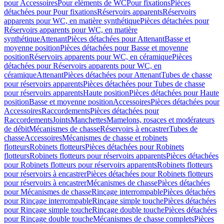
pour Accessoires
Pour eléments de WC
Pour fixations
Pièces
détachées pour Pour fixations
Réservoirs apparents
Réservoirs
apparents pour WC, en matière synthétique
Pièces détachées pour
Réservoirs apparents pour WC, en matière
synthétique
Attenant
Pièces détachées pour Attenant
Basse et
moyenne position
Pièces détachées pour Basse et moyenne
position
Réservoirs apparents pour WC, en céramique
Pièces
détachées pour Réservoirs apparents pour WC, en
céramique
Attenant
Pièces détachées pour Attenant
Tubes de chasse
pour réservoirs apparents
Pièces détachées pour Tubes de chasse
pour réservoirs apparents
Haute position
Pièces détachées pour Haute
position
Basse et moyenne position
Accessoires
Pièces détachées pour
Accessoires
Raccordements
Pièces détachées pour
Raccordements
Joints
Manchettes
Mamelons, rosaces et modérateurs
de débit
Mécanismes de chasse
Réservoirs à encastrer
Tubes de
chasse
Accessoires
Mécanismes de chasse et robinets
flotteurs
Robinets flotteurs
Pièces détachées pour Robinets
flotteurs
Robinets flotteurs pour réservoirs apparents
Pièces détachées
pour Robinets flotteurs pour réservoirs apparents
Robinets flotteurs
pour réservoirs à encastrer
Pièces détachées pour Robinets flotteurs
pour réservoirs à encastrer
Mécanismes de chasse
Pièces détachées
pour Mécanismes de chasse
Rinçage interrompable
Pièces détachées
pour Rinçage interrompable
Rinçage simple touche
Pièces détachées
pour Rinçage simple touche
Rinçage double touche
Pièces détachées
pour Rinçage double touche
Mécanismes de chasse complets
Pièces