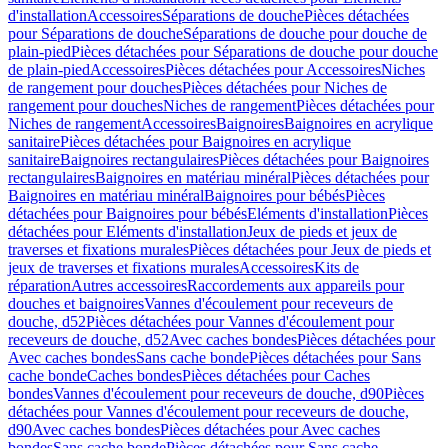
d'installation
Accessoires
Séparations de douche
Pièces détachées
pour Séparations de douche
Séparations de douche pour douche de
plain-pied
Pièces détachées pour Séparations de douche pour douche
de plain-pied
Accessoires
Pièces détachées pour Accessoires
Niches
de rangement pour douches
Pièces détachées pour Niches de
rangement pour douches
Niches de rangement
Pièces détachées pour
Niches de rangement
Accessoires
Baignoires
Baignoires en acrylique
sanitaire
Pièces détachées pour Baignoires en acrylique
sanitaire
Baignoires rectangulaires
Pièces détachées pour Baignoires
rectangulaires
Baignoires en matériau minéral
Pièces détachées pour
Baignoires en matériau minéral
Baignoires pour bébés
Pièces
détachées pour Baignoires pour bébés
Eléments d'installation
Pièces
détachées pour Eléments d'installation
Jeux de pieds et jeux de
traverses et fixations murales
Pièces détachées pour Jeux de pieds et
jeux de traverses et fixations murales
Accessoires
Kits de
réparation
Autres accessoires
Raccordements aux appareils pour
douches et baignoires
Vannes d'écoulement pour receveurs de
douche, d52
Pièces détachées pour Vannes d'écoulement pour
receveurs de douche, d52
Avec caches bondes
Pièces détachées pour
Avec caches bondes
Sans cache bonde
Pièces détachées pour Sans
cache bonde
Caches bondes
Pièces détachées pour Caches
bondes
Vannes d'écoulement pour receveurs de douche, d90
Pièces
détachées pour Vannes d'écoulement pour receveurs de douche,
d90
Avec caches bondes
Pièces détachées pour Avec caches
bondes
Sans cache bonde
Pièces détachées pour Sans cache