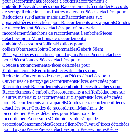
pour Raccordements
Raccords à souder
Raccordements à
emboîter
Pièces détachées pour Raccordements à emboîter
Raccords
de serrage
Réductions sur d'autres matériaux
Pièces détachées pour
Réductions sur d'autres matériaux
Raccordements aux
appareils
Pièces détachées pour Raccordements aux appareils
Coudes
de raccordement
Pièces détachées pour Coudes de
raccordement
Manchons de raccordement à emboîter
Pièces
détachées pour Manchons de raccordement à
emboîter
Accessoires
Colliers
Fixations pour
colliers
Obturateurs
Joints
Consommables
Geberit Silent-
PP
Tuyaux
Pièces détachées pour Tuyaux
Pièces
Pièces détachées
pour Pièces
Coudes
Pièces détachées pour
Coudes
Embranchements
Pièces détachées pour
Embranchements
Réductions
Pièces détachées pour
Réductions
Ouvertures de nettoyage
Pièces détachées pour
Ouvertures de nettoyage
Raccordements
Pièces détachées pour
Raccordements
Raccordements à emboîter
Pièces détachées pour
Raccordements à emboîter
Raccordements à griffes
Réductions sur
d'autres matériaux
Raccordements aux appareils
Pièces détachées
pour Raccordements aux appareils
Coudes de raccordement
Pièces
détachées pour Coudes de raccordement
Manchons de
raccordement
Pièces détachées pour Manchons de
raccordement
Accessoires
Obturateurs
Joints
Cape de
protection
Consommables
Geberit Silent-Pro
Tuyaux
Pièces détachées
pour Tuyaux
Pièces
Pièces détachées pour Pièces
Coudes
Pièces