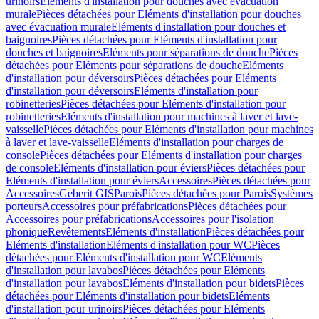
urinoirs
Eléments d'installation pour douches avec évacuation
murale
Pièces détachées pour Eléments d'installation pour douches
avec évacuation murale
Eléments d'installation pour douches et
baignoires
Pièces détachées pour Eléments d'installation pour
douches et baignoires
Eléments pour séparations de douche
Pièces
détachées pour Eléments pour séparations de douche
Eléments
d'installation pour déversoirs
Pièces détachées pour Eléments
d'installation pour déversoirs
Eléments d'installation pour
robinetteries
Pièces détachées pour Eléments d'installation pour
robinetteries
Eléments d'installation pour machines à laver et lave-
vaisselle
Pièces détachées pour Eléments d'installation pour machines
à laver et lave-vaisselle
Eléments d'installation pour charges de
console
Pièces détachées pour Eléments d'installation pour charges
de console
Eléments d'installation pour éviers
Pièces détachées pour
Eléments d'installation pour éviers
Accessoires
Pièces détachées pour
Accessoires
Geberit GIS
Parois
Pièces détachées pour Parois
Systèmes
porteurs
Accessoires pour préfabrications
Pièces détachées pour
Accessoires pour préfabrications
Accessoires pour l'isolation
phonique
Revêtements
Eléments d'installation
Pièces détachées pour
Eléments d'installation
Eléments d'installation pour WC
Pièces
détachées pour Eléments d'installation pour WC
Eléments
d'installation pour lavabos
Pièces détachées pour Eléments
d'installation pour lavabos
Eléments d'installation pour bidets
Pièces
détachées pour Eléments d'installation pour bidets
Eléments
d'installation pour urinoirs
Pièces détachées pour Eléments