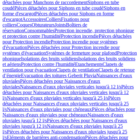
détachées pour Manchons de raccordement
Siphons en tube
coudé
Pièces détachées pour Siphons en tube coudé
Siphons en
forme d'escargot
Pièces détachées pour Siphons en forme
d'escargot
Accessoires
Colliers
Fixations pour
colliers
Coques
Obturateurs
Joints
Boîtiers de
réservation
Consommables
Protection incendie, protection phonique
et protection contre l'humidité
Protection incendie
Pièces détachées
pour Protection incendie
Protection incendie pour systèmes
d'évacuation
Pièces détachées pour Protection incendie pour
systèmes d'évacuation
Systèmes de fermeture pour plafond
Protection
phonique
Isolations des bruits solidiens
Isolations des bruits solidiens
et aériens
Protection contre l'humidité
Etanchements
Clapets de
ventilation pour évacuation
Clapets de ventilation
Clapets de retenue
d’énergie
Evacuation des toitures Geberit Pluvia
Naissances d'eaux
pluviales
Pièces détachées pour Naissances d'eaux
pluviales
Naissances d'eaux pluviales verticales jusqu'à 12 l/s
Pièces
détachées pour Naissances d'eaux pluviales verticales jusqu'à 12
l/s
Naissances d'eaux pluviales verticales jusqu'à 25 l/s
Pièces
détachées pour Naissances d'eaux pluviales verticales jusqu'à 25
l/s
Naissances d'eaux pluviales pour chéneaux
Pièces détachées pour
Naissances d'eaux pluviales pour chéneaux
Naissances d'eaux
pluviales jusqu'à 12 l/s
Pièces détachées pour Naissances d'eaux
pluviales jusqu'à 12 l/s
Naissances d'eaux pluviales jusqu'à 25
l/s
Pièces détachées pour Naissances d'eaux pluviales jusqu'à 25
l/s
Eléments de barrières anti-condensation
Pièces détachées pour