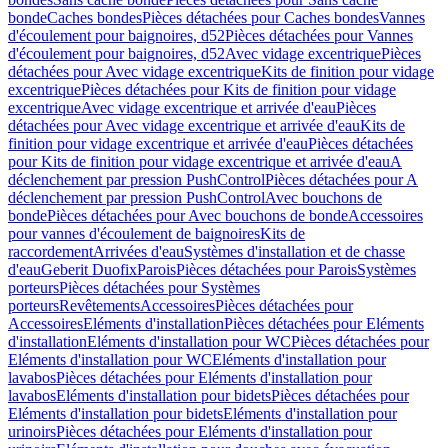
bonde
Caches bondes
Pièces détachées pour Caches bondes
Vannes
d'écoulement pour baignoires, d52
Pièces détachées pour Vannes
d'écoulement pour baignoires, d52
Avec vidage excentrique
Pièces
détachées pour Avec vidage excentrique
Kits de finition pour vidage
excentrique
Pièces détachées pour Kits de finition pour vidage
excentrique
Avec vidage excentrique et arrivée d'eau
Pièces
détachées pour Avec vidage excentrique et arrivée d'eau
Kits de
finition pour vidage excentrique et arrivée d'eau
Pièces détachées
pour Kits de finition pour vidage excentrique et arrivée d'eau
A
déclenchement par pression PushControl
Pièces détachées pour A
déclenchement par pression PushControl
Avec bouchons de
bonde
Pièces détachées pour Avec bouchons de bonde
Accessoires
pour vannes d'écoulement de baignoires
Kits de
raccordement
Arrivées d'eau
Systèmes d'installation et de chasse
d'eau
Geberit Duofix
Parois
Pièces détachées pour Parois
Systèmes
porteurs
Pièces détachées pour Systèmes
porteurs
Revêtements
Accessoires
Pièces détachées pour
Accessoires
Eléments d'installation
Pièces détachées pour Eléments
d'installation
Eléments d'installation pour WC
Pièces détachées pour
Eléments d'installation pour WC
Eléments d'installation pour
lavabos
Pièces détachées pour Eléments d'installation pour
lavabos
Eléments d'installation pour bidets
Pièces détachées pour
Eléments d'installation pour bidets
Eléments d'installation pour
urinoirs
Pièces détachées pour Eléments d'installation pour