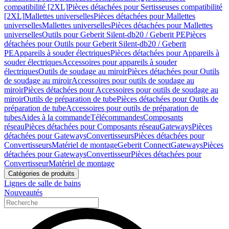
compatibilité [2XL]
Pièces détachées pour Sertisseuses compatibilité
[2XL]
Mallettes universelles
Pièces détachées pour Mallettes
universelles
Mallettes universelles
Pièces détachées pour Mallettes
universelles
Outils pour Geberit Silent-db20 / Geberit PE
Pièces
détachées pour Outils pour Geberit Silent-db20 / Geberit
PE
Appareils à souder électriques
Pièces détachées pour Appareils à
souder électriques
Accessoires pour appareils à souder
électriques
Outils de soudage au miroir
Pièces détachées pour Outils
de soudage au miroir
Accessoires pour outils de soudage au
miroir
Pièces détachées pour Accessoires pour outils de soudage au
miroir
Outils de préparation de tube
Pièces détachées pour Outils de
préparation de tube
Accessoires pour outils de préparation de
tubes
Aides à la commande
Télécommandes
Composants
réseau
Pièces détachées pour Composants réseau
Gateways
Pièces
détachées pour Gateways
Convertisseurs
Pièces détachées pour
Convertisseurs
Matériel de montage
Geberit Connect
Gateways
Pièces
détachées pour Gateways
Convertisseur
Pièces détachées pour
Convertisseur
Matériel de montage
Catégories de produits
Lignes de salle de bains
Nouveautés