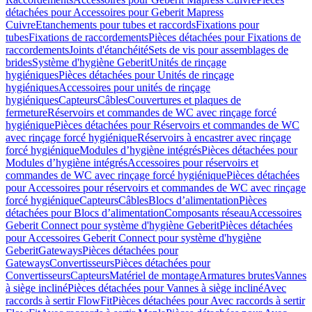
détachées pour Accessoires pour Geberit Mapress
Cuivre
Etanchements pour tubes et raccords
Fixations pour
tubes
Fixations de raccordements
Pièces détachées pour Fixations de
raccordements
Joints d'étanchéité
Sets de vis pour assemblages de
brides
Système d'hygiène Geberit
Unités de rinçage
hygiéniques
Pièces détachées pour Unités de rinçage
hygiéniques
Accessoires pour unités de rinçage
hygiéniques
Capteurs
Câbles
Couvertures et plaques de
fermeture
Réservoirs et commandes de WC avec rinçage forcé
hygiénique
Pièces détachées pour Réservoirs et commandes de WC
avec rinçage forcé hygiénique
Réservoirs à encastrer avec rinçage
forcé hygiénique
Modules d’hygiène intégrés
Pièces détachées pour
Modules d’hygiène intégrés
Accessoires pour réservoirs et
commandes de WC avec rinçage forcé hygiénique
Pièces détachées
pour Accessoires pour réservoirs et commandes de WC avec rinçage
forcé hygiénique
Capteurs
Câbles
Blocs d’alimentation
Pièces
détachées pour Blocs d’alimentation
Composants réseau
Accessoires
Geberit Connect pour système d'hygiène Geberit
Pièces détachées
pour Accessoires Geberit Connect pour système d'hygiène
Geberit
Gateways
Pièces détachées pour
Gateways
Convertisseurs
Pièces détachées pour
Convertisseurs
Capteurs
Matériel de montage
Armatures brutes
Vannes
à siège incliné
Pièces détachées pour Vannes à siège incliné
Avec
raccords à sertir FlowFit
Pièces détachées pour Avec raccords à sertir