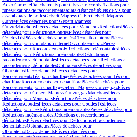
Acier Carbone
Etanchements pour tubes et raccords
Fixations pour
tubes
Fixations de raccordements
Joints d'étanchéité
Sets de vis pour
assemblages de brides
Geberit Mapress Cuivre
Geberit Mapress
Cuivre
Pièces détachées pour Geberit Mapress
Cuivre
Manchons
Pièces détachées pour Manchons
Réductions
Pièces
détachées pour Réductions
Coudes
Pièces détachées pour
Coudes
Tés
Pièces détachées pour Tés
Circulation interne
Pièces
détachées pour Circulation interne
Raccords en croix
Pièces
détachées pour Raccords en croix
Réductions indémontables
Pièces
détachées pour Réductions indémontables
Réductions et
raccordements, démontables
Pièces détachées pour Réductions et
raccordements, démontables
Obturateurs
Pièces détachées pour
Obturateurs
Raccordements
Pièces détachées pour
Raccordements
Tés pour chauffage
Pièces détachées pour Tés pour
chauffage
Raccordements pour chauffage
Pièces détachées pour
Raccordements pour chauffage
Geberit Mapress Cuivre, gaz
Pièces
détachées pour Geberit Mapress Cuivre, gaz
Manchons
Pièces
détachées pour Manchons
Réductions
Pièces détachées pour
Réductions
Coudes
Pièces détachées pour Coudes
Tés
Pièces
détachées pour Tés
Réductions indémontables
Pièces détachées pour
Réductions indémontables
Réductions et raccordements,
démontables
Pièces détachées pour Réductions et raccordements,
démontables
Obturateurs
Pièces détachées pour
Obturateurs
Raccordements
Pièces détachées pour
Raccordements
Accessoires pour Geberit Mapress Cuivre
Pièces