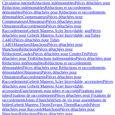
Circulation interne
Réductions indémontables
Pièces détachées pour
Réductions indémontables
Réductions et raccordements,
démontables
Pièces détachées pour Réductions et raccordements,
démontables
Compensateurs
Pièces détachées pour
Compensateurs
Obturateurs
Pièces détachées pour
Obturateurs
Raccordements
Pièces détachées pour
Raccordements
Geberit Mapress Acier Inoxydable, gaz
Pièces
détachées pour Geberit Mapress Acier Inoxydable, gaz
Tubes
1.4401
Pièces détachées pour Tubes
1.4401
Mamelons
Manchons
Pièces détachées pour
Manchons
Réductions
Pièces détachées pour
Réductions
Coudes
Pièces détachées pour Coudes
Tés
Pièces
détachées pour Tés
Réductions indémontables
Pièces détachées pour
Réductions indémontables
Réductions et raccordements,
démontables
Pièces détachées pour Réductions et raccordements,
démontables
Obturateurs
Pièces détachées pour
Obturateurs
Raccordements
Pièces détachées pour
Raccordements
Geberit Mapress Acier Inoxydable, accessoires
Pièces
détachées pour Geberit Mapress Acier Inoxydable,
accessoires
Etanchements pour tubes et raccords
Fixations pour
tubes
Fixations de raccordements
Pièces détachées pour Fixations de
raccordements
Joints d'étanchéité
Sets de vis pour assemblages de
brides
Geberit Mapress Therm
Tuyaux Therm
Raccords
Pièces
détachées pour Raccords
Manchons
Pièces détachées pour
Manchons
Réductions
Pièces détachées pour