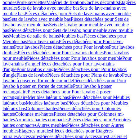
bondes
Porte-serviettes
Matériel de fixation
Caches décoratifs
Etagères
murales
Sets de lavabo avec meuble bas
Sets de lave-mains avec
meuble bas
Pièces détachées pour Sets de lave-mains avec meuble
bas
Sets de lavabo avec meuble bas
Pièces détachées pour Sets de
lavabo avec meuble bas
Sets de lavabo pour meuble avec meuble
bas
Pièces détachées pour Sets de lavabo pour meuble avec meuble
bas
Meubles de salle de bains
Meubles bas
Pièces détachées pour
Meubles bas
Pour lave-mains
Pièces détachées pour Pour lave-
mains
Pour lavabos
Pièces détachées pour Pour lavabos
Pour lavabos
doubles
Pièces détachées pour Pour lavabos doubles
Pour lavabos
pour meuble
Pièces détachées pour Pour lavabos pour meuble
Pour
lave-mains d'angle
Pièces détachées pour Pour lave-mains
d'angle
Pour lavabos d'angle
Pièces détachées pour Pour lavabos
d'angle
Plans de lavabo
Pièces détachées pour Plans de lavabo
Pour
lavabo à poser en forme de coupelle
Pièces détachées pour Pour
lavabo à poser en forme de coupelle
Pour lavabo à poser
rectangulaire
Pièces détachées pour Pour lavabo à poser
rectangulaire
Meubles latéraux bas
Pièces détachées pour Meubles
latéraux bas
Meubles latéraux bas
Pièces détachées pour Meubles
latéraux bas
Colonnes hautes
Pièces détachées pour Colonnes
hautes
Colonnes mi-hautes
Pièces détachées pour Colonnes mi-
hautes
Armoires hautes compactes
Pièces détachées pour Armoires
hautes compactes
Autres meubles
Pièces détachées pour Autres
meubles
Etagères murales
Pièces détachées pour Etagères
murales
Accessoires
Pièces détachées pour Accessoires
Casiers et