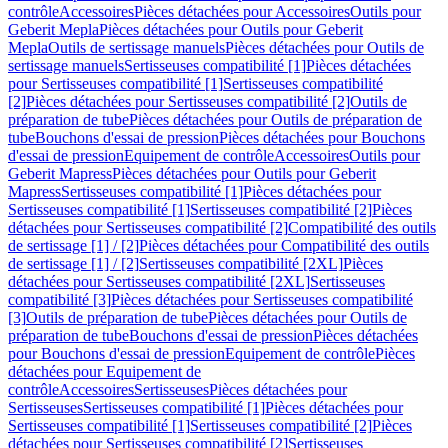
contrôle
Accessoires
Pièces détachées pour Accessoires
Outils pour
Geberit Mepla
Pièces détachées pour Outils pour Geberit
Mepla
Outils de sertissage manuels
Pièces détachées pour Outils de
sertissage manuels
Sertisseuses compatibilité [1]
Pièces détachées
pour Sertisseuses compatibilité [1]
Sertisseuses compatibilité
[2]
Pièces détachées pour Sertisseuses compatibilité [2]
Outils de
préparation de tube
Pièces détachées pour Outils de préparation de
tube
Bouchons d'essai de pression
Pièces détachées pour Bouchons
d'essai de pression
Equipement de contrôle
Accessoires
Outils pour
Geberit Mapress
Pièces détachées pour Outils pour Geberit
Mapress
Sertisseuses compatibilité [1]
Pièces détachées pour
Sertisseuses compatibilité [1]
Sertisseuses compatibilité [2]
Pièces
détachées pour Sertisseuses compatibilité [2]
Compatibilité des outils
de sertissage [1] / [2]
Pièces détachées pour Compatibilité des outils
de sertissage [1] / [2]
Sertisseuses compatibilité [2XL]
Pièces
détachées pour Sertisseuses compatibilité [2XL]
Sertisseuses
compatibilité [3]
Pièces détachées pour Sertisseuses compatibilité
[3]
Outils de préparation de tube
Pièces détachées pour Outils de
préparation de tube
Bouchons d'essai de pression
Pièces détachées
pour Bouchons d'essai de pression
Equipement de contrôle
Pièces
détachées pour Equipement de
contrôle
Accessoires
Sertisseuses
Pièces détachées pour
Sertisseuses
Sertisseuses compatibilité [1]
Pièces détachées pour
Sertisseuses compatibilité [1]
Sertisseuses compatibilité [2]
Pièces
détachées pour Sertisseuses compatibilité [2]
Sertisseuses