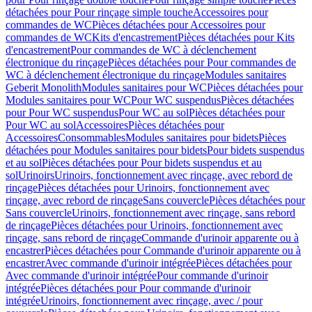
détachées pour Pour rinçage simple touche
Accessoires pour
commandes de WC
Pièces détachées pour Accessoires pour
commandes de WC
Kits d'encastrement
Pièces détachées pour Kits
d'encastrement
Pour commandes de WC à déclenchement
électronique du rinçage
Pièces détachées pour Pour commandes de
WC à déclenchement électronique du rinçage
Modules sanitaires
Geberit Monolith
Modules sanitaires pour WC
Pièces détachées pour
Modules sanitaires pour WC
Pour WC suspendus
Pièces détachées
pour Pour WC suspendus
Pour WC au sol
Pièces détachées pour
Pour WC au sol
Accessoires
Pièces détachées pour
Accessoires
Consommables
Modules sanitaires pour bidets
Pièces
détachées pour Modules sanitaires pour bidets
Pour bidets suspendus
et au sol
Pièces détachées pour Pour bidets suspendus et au
sol
Urinoirs
Urinoirs, fonctionnement avec rinçage, avec rebord de
rinçage
Pièces détachées pour Urinoirs, fonctionnement avec
rinçage, avec rebord de rinçage
Sans couvercle
Pièces détachées pour
Sans couvercle
Urinoirs, fonctionnement avec rinçage, sans rebord
de rinçage
Pièces détachées pour Urinoirs, fonctionnement avec
rinçage, sans rebord de rinçage
Commande d'urinoir apparente ou à
encastrer
Pièces détachées pour Commande d'urinoir apparente ou à
encastrer
Avec commande d'urinoir intégrée
Pièces détachées pour
Avec commande d'urinoir intégrée
Pour commande d'urinoir
intégrée
Pièces détachées pour Pour commande d'urinoir
intégrée
Urinoirs, fonctionnement avec rinçage, avec / pour