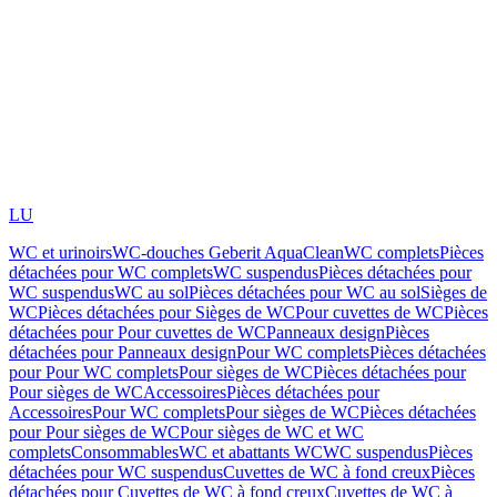
LU
WC et urinoirs
WC-douches Geberit AquaClean
WC complets
Pièces
détachées pour WC complets
WC suspendus
Pièces détachées pour
WC suspendus
WC au sol
Pièces détachées pour WC au sol
Sièges de
WC
Pièces détachées pour Sièges de WC
Pour cuvettes de WC
Pièces
détachées pour Pour cuvettes de WC
Panneaux design
Pièces
détachées pour Panneaux design
Pour WC complets
Pièces détachées
pour Pour WC complets
Pour sièges de WC
Pièces détachées pour
Pour sièges de WC
Accessoires
Pièces détachées pour
Accessoires
Pour WC complets
Pour sièges de WC
Pièces détachées
pour Pour sièges de WC
Pour sièges de WC et WC
complets
Consommables
WC et abattants WC
WC suspendus
Pièces
détachées pour WC suspendus
Cuvettes de WC à fond creux
Pièces
détachées pour Cuvettes de WC à fond creux
Cuvettes de WC à