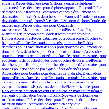
encastrer
Pièces détachées pour Siphons à encastrer
Siphons
apparents
Pièces détachées pour Siphons apparents
Raccords
Pièces
détachées pour Raccords
Accessoires
Vannes d'écoulement pour
déversoirs muraux
Pièces détachées pour Vannes d'écoulement pour
déversoirs muraux
Siphons
Pièces détachées pour Siphons
Coudes de
raccordement
Pièces détachées pour Coudes de
raccordement
Manchons de raccordement
Pièces détachées pour
Manchons de raccordement
Bondes
Pièces détachées pour
Bondes
Accessoires
Pièces détachées pour Accessoires
Douches et
baignoires
Douches
Evacuation des sols pour douches
Pièces
détachées pour Evacuation des sols pour douches
Ecoulements de
douche
Pièces détachées pour Ecoulements de douche
Accessoires
pour écoulements de douche
Pièces détachées pour Accessoires pour
écoulements de douche
Bondes pour douches de plain-pied
Pièces
détachées pour Bondes pour douches de plain-pied
Accessoires pour
bondes pour douches de plain-pied
Pièces détachées pour
Accessoires pour bondes pour douches de plain-pied
Evacuations
murales
Pièces détachées pour Evacuations murales
Accessoires pour
évacuations murales
Pièces détachées pour Accessoires pour
évacuations murales
Receveurs de douche
Pièces détachées pour
Receveurs de douche
Receveurs de douche en matériau minéral et
éléments d’installation Geberit Duofix
Receveurs de douche en
matériau minéral
Pièces détachées pour Receveurs de douche en
matériau minéral
Receveurs de douche en acrylique
sanitaire
Eléments d'installation
Pièces détachées pour Eléments