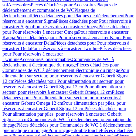
sol
Accessoires
Pièces détachées pour Accessoires
Plaques de
déclenchement et commandes de WC
Plaques de
déclenchement
Pièces détachées pour Plaques de déclenchement
Pour
réservoirs à encastrer Sigma
Pièces détachées pour Pour réservoirs à
encastrer Sigma
Pour réservoirs à encastrer Omega
Pièces détachées
pour Pour réservoirs à encastrer Omega
Pour réservoirs à encastrer
Kappa
Pièces détachées pour Pour réservoirs à encastrer Kappa
Pour
réservoirs à encastrer Delta
Pièces détachées pour Pour réservoirs à
encastrer Delta
Pour réservoirs à encastrer Twinline
Pièces détachées
pour Pour réservoirs à encastrer
Twinline
Accessoires
Consommables
Commandes de WC à
déclenchement électronique du rinçage
Pièces détachées pour
Commandes de WC à déclenchement électronique du rinçage
Pour
alimentation sur secteur, pour réservoirs à encastrer Geberit Sigma
12 cm
Pièces détachées pour Pour alimentation sur secteur, pour
réservoirs à encastrer Geberit Sigma 12 cm
Pour alimentation sur
secteur, pour réservoirs à encastrer Geberit Omega 12 cm
Pièces
détachées pour Pour alimentation sur secteur, pour réservoirs à
encastrer Geberit Omega 12 cm
Pour alimentation par piles, pour
réservoirs à encastrer Geberit Sigma 12 cm
Pièces détachées pour
Pour alimentation par piles, pour réservoirs à encastrer Geberit
Sigma 12 cm
Commandes de WC à déclenchement pneumatique du
rinçage
Pièces détachées pour Commandes de WC à déclenchement
pneumatique du rinçage
Pour rinçage double touche
Pièces détachées
pour Pour rinçage double touche
Pour rinçage simple touche
Pièces