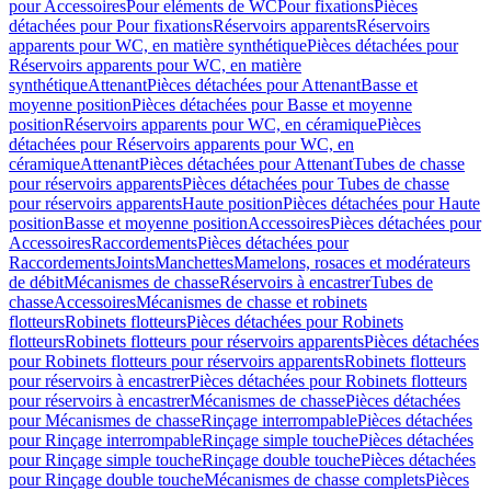
pour Accessoires
Pour eléments de WC
Pour fixations
Pièces
détachées pour Pour fixations
Réservoirs apparents
Réservoirs
apparents pour WC, en matière synthétique
Pièces détachées pour
Réservoirs apparents pour WC, en matière
synthétique
Attenant
Pièces détachées pour Attenant
Basse et
moyenne position
Pièces détachées pour Basse et moyenne
position
Réservoirs apparents pour WC, en céramique
Pièces
détachées pour Réservoirs apparents pour WC, en
céramique
Attenant
Pièces détachées pour Attenant
Tubes de chasse
pour réservoirs apparents
Pièces détachées pour Tubes de chasse
pour réservoirs apparents
Haute position
Pièces détachées pour Haute
position
Basse et moyenne position
Accessoires
Pièces détachées pour
Accessoires
Raccordements
Pièces détachées pour
Raccordements
Joints
Manchettes
Mamelons, rosaces et modérateurs
de débit
Mécanismes de chasse
Réservoirs à encastrer
Tubes de
chasse
Accessoires
Mécanismes de chasse et robinets
flotteurs
Robinets flotteurs
Pièces détachées pour Robinets
flotteurs
Robinets flotteurs pour réservoirs apparents
Pièces détachées
pour Robinets flotteurs pour réservoirs apparents
Robinets flotteurs
pour réservoirs à encastrer
Pièces détachées pour Robinets flotteurs
pour réservoirs à encastrer
Mécanismes de chasse
Pièces détachées
pour Mécanismes de chasse
Rinçage interrompable
Pièces détachées
pour Rinçage interrompable
Rinçage simple touche
Pièces détachées
pour Rinçage simple touche
Rinçage double touche
Pièces détachées
pour Rinçage double touche
Mécanismes de chasse complets
Pièces