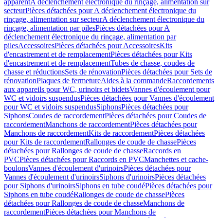
apparent
A déclenchement électronique du rinçage, alimentation sur
secteur
Pièces détachées pour A déclenchement électronique du
rinçage, alimentation sur secteur
A déclenchement électronique du
rinçage, alimentation par piles
Pièces détachées pour A
déclenchement électronique du rinçage, alimentation par
piles
Accessoires
Pièces détachées pour Accessoires
Kits
d'encastrement et de remplacement
Pièces détachées pour Kits
d'encastrement et de remplacement
Tubes de chasse, coudes de
chasse et réductions
Sets de rénovation
Pièces détachées pour Sets de
rénovation
Plaques de fermeture
Aides à la commande
Raccordements
aux appareils pour WC, urinoirs et bidets
Vannes d'écoulement pour
WC et vidoirs suspendus
Pièces détachées pour Vannes d'écoulement
pour WC et vidoirs suspendus
Siphons
Pièces détachées pour
Siphons
Coudes de raccordement
Pièces détachées pour Coudes de
raccordement
Manchons de raccordement
Pièces détachées pour
Manchons de raccordement
Kits de raccordement
Pièces détachées
pour Kits de raccordement
Rallonges de coude de chasse
Pièces
détachées pour Rallonges de coude de chasse
Raccords en
PVC
Pièces détachées pour Raccords en PVC
Manchettes et cache-
boulons
Vannes d'écoulement d'urinoirs
Pièces détachées pour
Vannes d'écoulement d'urinoirs
Siphons d'urinoirs
Pièces détachées
pour Siphons d'urinoirs
Siphons en tube coudé
Pièces détachées pour
Siphons en tube coudé
Rallonges de coude de chasse
Pièces
détachées pour Rallonges de coude de chasse
Manchons de
raccordement
Pièces détachées pour Manchons de