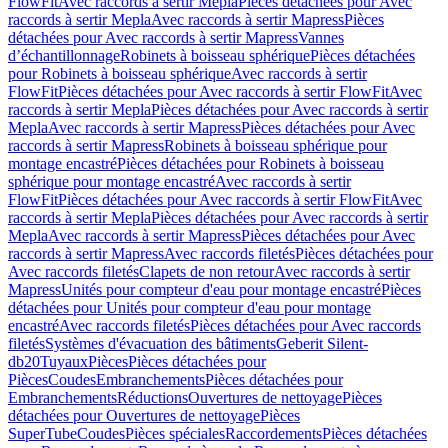
FlowFit
Avec raccords à sertir Mepla
Pièces détachées pour Avec
raccords à sertir Mepla
Avec raccords à sertir Mapress
Pièces
détachées pour Avec raccords à sertir Mapress
Vannes
d’échantillonnage
Robinets à boisseau sphérique
Pièces détachées
pour Robinets à boisseau sphérique
Avec raccords à sertir
FlowFit
Pièces détachées pour Avec raccords à sertir FlowFit
Avec
raccords à sertir Mepla
Pièces détachées pour Avec raccords à sertir
Mepla
Avec raccords à sertir Mapress
Pièces détachées pour Avec
raccords à sertir Mapress
Robinets à boisseau sphérique pour
montage encastré
Pièces détachées pour Robinets à boisseau
sphérique pour montage encastré
Avec raccords à sertir
FlowFit
Pièces détachées pour Avec raccords à sertir FlowFit
Avec
raccords à sertir Mepla
Pièces détachées pour Avec raccords à sertir
Mepla
Avec raccords à sertir Mapress
Pièces détachées pour Avec
raccords à sertir Mapress
Avec raccords filetés
Pièces détachées pour
Avec raccords filetés
Clapets de non retour
Avec raccords à sertir
Mapress
Unités pour compteur d'eau pour montage encastré
Pièces
détachées pour Unités pour compteur d'eau pour montage
encastré
Avec raccords filetés
Pièces détachées pour Avec raccords
filetés
Systèmes d'évacuation des bâtiments
Geberit Silent-
db20
Tuyaux
Pièces
Pièces détachées pour
Pièces
Coudes
Embranchements
Pièces détachées pour
Embranchements
Réductions
Ouvertures de nettoyage
Pièces
détachées pour Ouvertures de nettoyage
Pièces
SuperTube
Coudes
Pièces spéciales
Raccordements
Pièces détachées