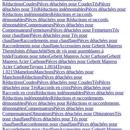
Réductions
Coudes
Pièces détachées pour Coudes
Tés
Pièces
détachées pour Tés
Réductions indémontables
Pièces détachées pour
Réductions indémontables
Réductions et raccords,
démontables
Pièces détachées pour Réductions et raccords,
démontables
Compensateurs
Pièces détachées pour
Compensateurs
Fermetures
Pièces détachées pour Fermetures
Tés
pour chauffage
Pièces détachées pour Tés pour
chauffage
Raccordements pour chauffage
Pièces détachées pour
Raccordements pour chauffage
Accessoires pour Geberit Mapress
Therm
Joints d'étanchéité
Sets de vis pour assemblages à
bride
Fixations pour tubes
Geberit Mapress Acier Carbone
Geberit
Mapress Acier Carbone
Pièces détachées pour Geberit Mapress
Acier Carbone
Tuyaux 1.0034
Tuyaux
1.0215
Mamelons
Manchons
Pièces détachées pour
Manchons
Réductions
Pièces détachées pour
Réductions
Coudes
Pièces détachées pour Coudes
Tés
Pièces
détachées pour Tés
Raccords en croix
Pièces détachées pour
Raccords en croix
Réductions indémontables
Pièces détachées pour
Réductions indémontables
Réductions et raccordements,
démontables
Pièces détachées pour Réductions et raccordements,
démontables
Compensateurs
Pièces détachées pour
Compensateurs
Obturateurs
Pièces détachées pour Obturateurs
Tés
pour chauffage
Pièces détachées pour Tés pour
chauffage
Raccordements pour chauffage
Pièces détachées pour
Raccordements pour chauffage
Accessoires pour Geberit Mapress