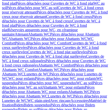
fond plat
Pièces détachées pour Cuvettes de WC à fond plat
WC au
sol
Pièces détachées pour WC au sol
Cuvettes de WC à fond creux
pour réservoir attenant
Pièces détachées pour Cuvettes de WC à fond
creux pour réservoir attenant
Cuvettes de WC à fond creux
Pièces
détachées pour Cuvettes de WC à fond creux
Cuvettes de WC à
fond plat
Pièces détachées pour Cuvettes de WC à fond
plat
Réservoirs apparents pour WC, en céramique
sanitaire
Attenant
Abattants WC
Pièces détachées pour Abattants
WC
Abattants WC
Pièces détachées pour Abattants WC
WC
Comfort
Pièces détachées pour WC Comfort
Cuvettes de WC à fond
creux surélevées
Pièces détachées pour Cuvettes de WC à fond
creux surélevées
Cuvettes de WC à fond plat surélevées
Pièces
détachées pour Cuvettes de WC à fond plat surélevées
Cuvettes de
WC à fond creux rallongées
Pièces détachées pour Cuvettes de WC
à fond creux rallongées
Abattants WC Comfort
Pièces détachées pour
Abattants WC Comfort
Abattants WC
Pièces détachées pour
Abattants WC
Lunettes de WC
Pièces détachées pour Lunettes de
WC
WC pour enfants
Pièces détachées pour WC pour enfants
WC
suspendus
Pièces détachées pour WC suspendus
WC au sol
Pièces
détachées pour WC au sol
Abattants WC pour enfants
Pièces
détachées pour Abattants WC pour enfants
Abattants WC
Pièces
détachées pour Abattants WC
Lunettes de WC
Pièces détachées pour
Lunettes de WC
WC plain-pied
Avec rinçage
Accessoires
Matériel de
fixation
Bidets
Bidets suspendus
Pièces détachées pour Bidets
suspendus
Bidets au sol
Pièces détachées pour Bidets au