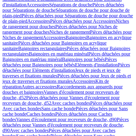
d'installation
Accessoires
Séparations de douche
Pièces détachées
pour Séparations de douche
Séparations de douche pour douche de
plain-pied
Pièces détachées pour Séparations de douche pour douche
de plain-pied
Accessoires
Pièces détachées pour Accessoires
Niches
de rangement pour douches
Pièces détachées pour Niches de
rangement pour douches
Niches de rangement
Pièces détachées pour
Niches de rangement
Accessoires
Baignoires
Baignoires en acrylique
sanitaire
Pièces détachées pour Baignoires en acrylique
sanitaire
Baignoires rectangulaires
Pièces détachées pour Baignoires
rectangulaires
Baignoires en matériau minéral
Pièces détachées pour
Baignoires en matériau minéral
Baignoires pour bébés
Pièces
détachées pour Baignoires pour bébés
Eléments d'installation
Pièces
détachées pour Eléments d'installation
Jeux de pieds et jeux de
traverses et fixations murales
Pièces détachées pour Jeux de pieds et
jeux de traverses et fixations murales
Accessoires
Kits de
réparation
Autres accessoires
Raccordements aux appareils pour
douches et baignoires
Vannes d'écoulement pour receveurs de
douche, d52
Pièces détachées pour Vannes d'écoulement pour
receveurs de douche, d52
Avec caches bondes
Pièces détachées pour
Avec caches bondes
Sans cache bonde
Pièces détachées pour Sans
cache bonde
Caches bondes
Pièces détachées pour Caches
bondes
Vannes d'écoulement pour receveurs de douche, d90
Pièces
détachées pour Vannes d'écoulement pour receveurs de douche,
d90
Avec caches bondes
Pièces détachées pour Avec caches
bondes
Sans cache bonde
Pièces détachées pour Sans cache