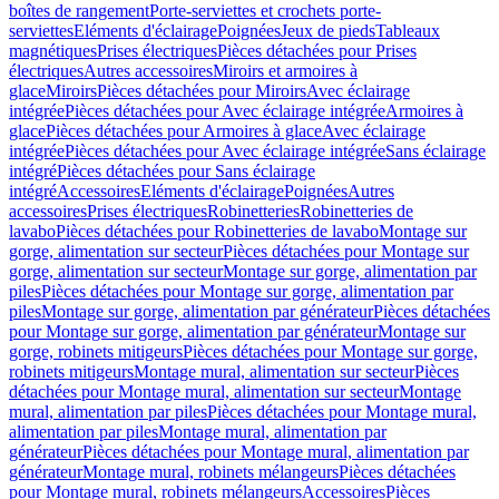
boîtes de rangement
Porte-serviettes et crochets porte-
serviettes
Eléments d'éclairage
Poignées
Jeux de pieds
Tableaux
magnétiques
Prises électriques
Pièces détachées pour Prises
électriques
Autres accessoires
Miroirs et armoires à
glace
Miroirs
Pièces détachées pour Miroirs
Avec éclairage
intégrée
Pièces détachées pour Avec éclairage intégrée
Armoires à
glace
Pièces détachées pour Armoires à glace
Avec éclairage
intégrée
Pièces détachées pour Avec éclairage intégrée
Sans éclairage
intégré
Pièces détachées pour Sans éclairage
intégré
Accessoires
Eléments d'éclairage
Poignées
Autres
accessoires
Prises électriques
Robinetteries
Robinetteries de
lavabo
Pièces détachées pour Robinetteries de lavabo
Montage sur
gorge, alimentation sur secteur
Pièces détachées pour Montage sur
gorge, alimentation sur secteur
Montage sur gorge, alimentation par
piles
Pièces détachées pour Montage sur gorge, alimentation par
piles
Montage sur gorge, alimentation par générateur
Pièces détachées
pour Montage sur gorge, alimentation par générateur
Montage sur
gorge, robinets mitigeurs
Pièces détachées pour Montage sur gorge,
robinets mitigeurs
Montage mural, alimentation sur secteur
Pièces
détachées pour Montage mural, alimentation sur secteur
Montage
mural, alimentation par piles
Pièces détachées pour Montage mural,
alimentation par piles
Montage mural, alimentation par
générateur
Pièces détachées pour Montage mural, alimentation par
générateur
Montage mural, robinets mélangeurs
Pièces détachées
pour Montage mural, robinets mélangeurs
Accessoires
Pièces