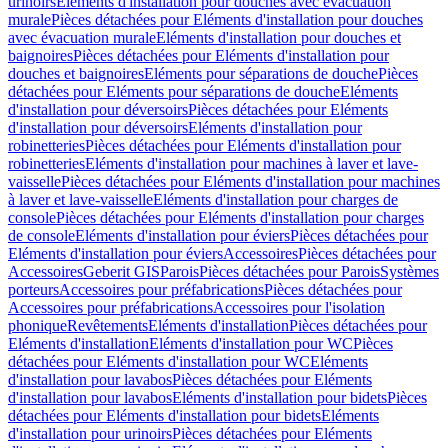
urinoirs
Eléments d'installation pour douches avec évacuation
murale
Pièces détachées pour Eléments d'installation pour douches
avec évacuation murale
Eléments d'installation pour douches et
baignoires
Pièces détachées pour Eléments d'installation pour
douches et baignoires
Eléments pour séparations de douche
Pièces
détachées pour Eléments pour séparations de douche
Eléments
d'installation pour déversoirs
Pièces détachées pour Eléments
d'installation pour déversoirs
Eléments d'installation pour
robinetteries
Pièces détachées pour Eléments d'installation pour
robinetteries
Eléments d'installation pour machines à laver et lave-
vaisselle
Pièces détachées pour Eléments d'installation pour machines
à laver et lave-vaisselle
Eléments d'installation pour charges de
console
Pièces détachées pour Eléments d'installation pour charges
de console
Eléments d'installation pour éviers
Pièces détachées pour
Eléments d'installation pour éviers
Accessoires
Pièces détachées pour
Accessoires
Geberit GIS
Parois
Pièces détachées pour Parois
Systèmes
porteurs
Accessoires pour préfabrications
Pièces détachées pour
Accessoires pour préfabrications
Accessoires pour l'isolation
phonique
Revêtements
Eléments d'installation
Pièces détachées pour
Eléments d'installation
Eléments d'installation pour WC
Pièces
détachées pour Eléments d'installation pour WC
Eléments
d'installation pour lavabos
Pièces détachées pour Eléments
d'installation pour lavabos
Eléments d'installation pour bidets
Pièces
détachées pour Eléments d'installation pour bidets
Eléments
d'installation pour urinoirs
Pièces détachées pour Eléments