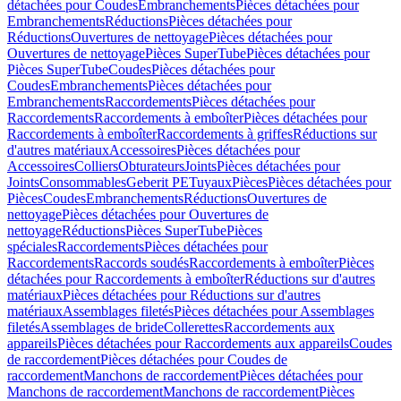
détachées pour Coudes
Embranchements
Pièces détachées pour
Embranchements
Réductions
Pièces détachées pour
Réductions
Ouvertures de nettoyage
Pièces détachées pour
Ouvertures de nettoyage
Pièces SuperTube
Pièces détachées pour
Pièces SuperTube
Coudes
Pièces détachées pour
Coudes
Embranchements
Pièces détachées pour
Embranchements
Raccordements
Pièces détachées pour
Raccordements
Raccordements à emboîter
Pièces détachées pour
Raccordements à emboîter
Raccordements à griffes
Réductions sur
d'autres matériaux
Accessoires
Pièces détachées pour
Accessoires
Colliers
Obturateurs
Joints
Pièces détachées pour
Joints
Consommables
Geberit PE
Tuyaux
Pièces
Pièces détachées pour
Pièces
Coudes
Embranchements
Réductions
Ouvertures de
nettoyage
Pièces détachées pour Ouvertures de
nettoyage
Réductions
Pièces SuperTube
Pièces
spéciales
Raccordements
Pièces détachées pour
Raccordements
Raccords soudés
Raccordements à emboîter
Pièces
détachées pour Raccordements à emboîter
Réductions sur d'autres
matériaux
Pièces détachées pour Réductions sur d'autres
matériaux
Assemblages filetés
Pièces détachées pour Assemblages
filetés
Assemblages de bride
Collerettes
Raccordements aux
appareils
Pièces détachées pour Raccordements aux appareils
Coudes
de raccordement
Pièces détachées pour Coudes de
raccordement
Manchons de raccordement
Pièces détachées pour
Manchons de raccordement
Manchons de raccordement
Pièces