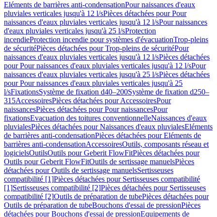
Eléments de barrières anti-condensation
Pour naissances d'eaux
pluviales verticales jusqu'à 12 l/s
Pièces détachées pour Pour
naissances d'eaux pluviales verticales jusqu'à 12 l/s
Pour naissances
d'eaux pluviales verticales jusqu'à 25 l/s
Protection
incendie
Protection incendie pour systèmes d'évacuation
Trop-pleins
de sécurité
Pièces détachées pour Trop-pleins de sécurité
Pour
naissances d'eaux pluviales verticales jusqu'à 12 l/s
Pièces détachées
pour Pour naissances d'eaux pluviales verticales jusqu'à 12 l/s
Pour
naissances d'eaux pluviales verticales jusqu'à 25 l/s
Pièces détachées
pour Pour naissances d'eaux pluviales verticales jusqu'à 25
l/s
Fixations
Système de fixation d40–200
Système de fixation d250–
315
Accessoires
Pièces détachées pour Accessoires
Pour
naissances
Pièces détachées pour Pour naissances
Pour
fixations
Evacuation des toitures conventionnelle
Naissances d'eaux
pluviales
Pièces détachées pour Naissances d'eaux pluviales
Eléments
de barrières anti-condensation
Pièces détachées pour Eléments de
barrières anti-condensation
Accessoires
Outils, composants réseau et
logiciels
Outils
Outils pour Geberit FlowFit
Pièces détachées pour
Outils pour Geberit FlowFit
Outils de sertissage manuels
Pièces
détachées pour Outils de sertissage manuels
Sertisseuses
compatibilité [1]
Pièces détachées pour Sertisseuses compatibilité
[1]
Sertisseuses compatibilité [2]
Pièces détachées pour Sertisseuses
compatibilité [2]
Outils de préparation de tube
Pièces détachées pour
Outils de préparation de tube
Bouchons d'essai de pression
Pièces
détachées pour Bouchons d'essai de pression
Equipements de