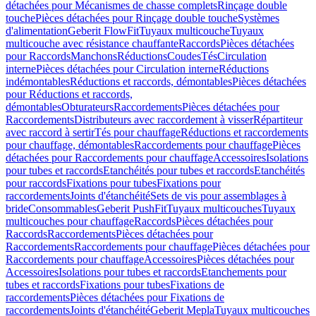
détachées pour Mécanismes de chasse complets
Rinçage double
touche
Pièces détachées pour Rinçage double touche
Systèmes
d'alimentation
Geberit FlowFit
Tuyaux multicouche
Tuyaux
multicouche avec résistance chauffante
Raccords
Pièces détachées
pour Raccords
Manchons
Réductions
Coudes
Tés
Circulation
interne
Pièces détachées pour Circulation interne
Réductions
indémontables
Réductions et raccords, démontables
Pièces détachées
pour Réductions et raccords,
démontables
Obturateurs
Raccordements
Pièces détachées pour
Raccordements
Distributeurs avec raccordement à visser
Répartiteur
avec raccord à sertir
Tés pour chauffage
Réductions et raccordements
pour chauffage, démontables
Raccordements pour chauffage
Pièces
détachées pour Raccordements pour chauffage
Accessoires
Isolations
pour tubes et raccords
Etanchéités pour tubes et raccords
Etanchéités
pour raccords
Fixations pour tubes
Fixations pour
raccordements
Joints d'étanchéité
Sets de vis pour assemblages à
bride
Consommables
Geberit PushFit
Tuyaux multicouches
Tuyaux
multicouches pour chauffage
Raccords
Pièces détachées pour
Raccords
Raccordements
Pièces détachées pour
Raccordements
Raccordements pour chauffage
Pièces détachées pour
Raccordements pour chauffage
Accessoires
Pièces détachées pour
Accessoires
Isolations pour tubes et raccords
Etanchements pour
tubes et raccords
Fixations pour tubes
Fixations de
raccordements
Pièces détachées pour Fixations de
raccordements
Joints d'étanchéité
Geberit Mepla
Tuyaux multicouches