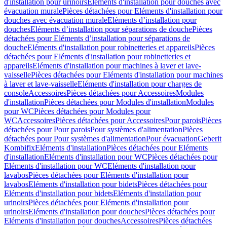
d'installation pour urinoirs
Eléments d'installation pour douches avec
évacuation murale
Pièces détachées pour Eléments d'installation pour
douches avec évacuation murale
Eléments d’installation pour
douches
Eléments d’installation pour séparations de douche
Pièces
détachées pour Eléments d’installation pour séparations de
douche
Eléments d'installation pour robinetteries et appareils
Pièces
détachées pour Eléments d'installation pour robinetteries et
appareils
Eléments d'installation pour machines à laver et lave-
vaisselle
Pièces détachées pour Eléments d'installation pour machines
à laver et lave-vaisselle
Eléments d'installation pour charges de
console
Accessoires
Pièces détachées pour Accessoires
Modules
d'installation
Pièces détachées pour Modules d'installation
Modules
pour WC
Pièces détachées pour Modules pour
WC
Accessoires
Pièces détachées pour Accessoires
Pour parois
Pièces
détachées pour Pour parois
Pour systèmes d'alimentation
Pièces
détachées pour Pour systèmes d'alimentation
Pour évacuation
Geberit
Kombifix
Eléments d'installation
Pièces détachées pour Eléments
d'installation
Eléments d'installation pour WC
Pièces détachées pour
Eléments d'installation pour WC
Eléments d'installation pour
lavabos
Pièces détachées pour Eléments d'installation pour
lavabos
Eléments d'installation pour bidets
Pièces détachées pour
Eléments d'installation pour bidets
Eléments d'installation pour
urinoirs
Pièces détachées pour Eléments d'installation pour
urinoirs
Eléments d'installation pour douches
Pièces détachées pour
Eléments d'installation pour douches
Accessoires
Pièces détachées