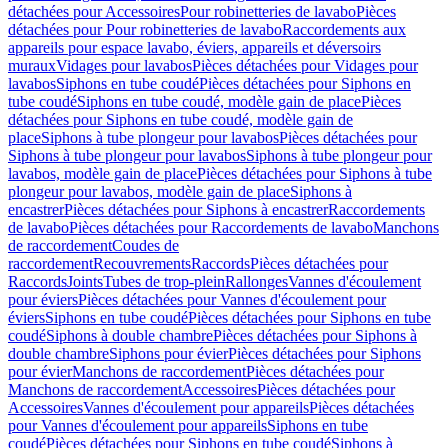
détachées pour Accessoires
Pour robinetteries de lavabo
Pièces
détachées pour Pour robinetteries de lavabo
Raccordements aux
appareils pour espace lavabo, éviers, appareils et déversoirs
muraux
Vidages pour lavabos
Pièces détachées pour Vidages pour
lavabos
Siphons en tube coudé
Pièces détachées pour Siphons en
tube coudé
Siphons en tube coudé, modèle gain de place
Pièces
détachées pour Siphons en tube coudé, modèle gain de
place
Siphons à tube plongeur pour lavabos
Pièces détachées pour
Siphons à tube plongeur pour lavabos
Siphons à tube plongeur pour
lavabos, modèle gain de place
Pièces détachées pour Siphons à tube
plongeur pour lavabos, modèle gain de place
Siphons à
encastrer
Pièces détachées pour Siphons à encastrer
Raccordements
de lavabo
Pièces détachées pour Raccordements de lavabo
Manchons
de raccordement
Coudes de
raccordement
Recouvrements
Raccords
Pièces détachées pour
Raccords
Joints
Tubes de trop-plein
Rallonges
Vannes d'écoulement
pour éviers
Pièces détachées pour Vannes d'écoulement pour
éviers
Siphons en tube coudé
Pièces détachées pour Siphons en tube
coudé
Siphons à double chambre
Pièces détachées pour Siphons à
double chambre
Siphons pour évier
Pièces détachées pour Siphons
pour évier
Manchons de raccordement
Pièces détachées pour
Manchons de raccordement
Accessoires
Pièces détachées pour
Accessoires
Vannes d'écoulement pour appareils
Pièces détachées
pour Vannes d'écoulement pour appareils
Siphons en tube
coudé
Pièces détachées pour Siphons en tube coudé
Siphons à