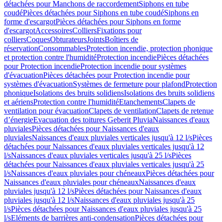
détachées pour Manchons de raccordement
Siphons en tube
coudé
Pièces détachées pour Siphons en tube coudé
Siphons en
forme d'escargot
Pièces détachées pour Siphons en forme
d'escargot
Accessoires
Colliers
Fixations pour
colliers
Coques
Obturateurs
Joints
Boîtiers de
réservation
Consommables
Protection incendie, protection phonique
et protection contre l'humidité
Protection incendie
Pièces détachées
pour Protection incendie
Protection incendie pour systèmes
d'évacuation
Pièces détachées pour Protection incendie pour
systèmes d'évacuation
Systèmes de fermeture pour plafond
Protection
phonique
Isolations des bruits solidiens
Isolations des bruits solidiens
et aériens
Protection contre l'humidité
Etanchements
Clapets de
ventilation pour évacuation
Clapets de ventilation
Clapets de retenue
d’énergie
Evacuation des toitures Geberit Pluvia
Naissances d'eaux
pluviales
Pièces détachées pour Naissances d'eaux
pluviales
Naissances d'eaux pluviales verticales jusqu'à 12 l/s
Pièces
détachées pour Naissances d'eaux pluviales verticales jusqu'à 12
l/s
Naissances d'eaux pluviales verticales jusqu'à 25 l/s
Pièces
détachées pour Naissances d'eaux pluviales verticales jusqu'à 25
l/s
Naissances d'eaux pluviales pour chéneaux
Pièces détachées pour
Naissances d'eaux pluviales pour chéneaux
Naissances d'eaux
pluviales jusqu'à 12 l/s
Pièces détachées pour Naissances d'eaux
pluviales jusqu'à 12 l/s
Naissances d'eaux pluviales jusqu'à 25
l/s
Pièces détachées pour Naissances d'eaux pluviales jusqu'à 25
l/s
Eléments de barrières anti-condensation
Pièces détachées pour