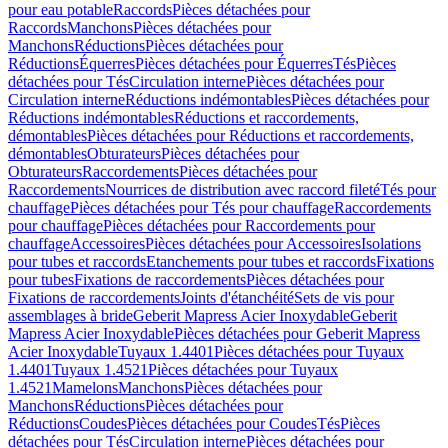
pour eau potable
Raccords
Pièces détachées pour
Raccords
Manchons
Pièces détachées pour
Manchons
Réductions
Pièces détachées pour
Réductions
Équerres
Pièces détachées pour Équerres
Tés
Pièces
détachées pour Tés
Circulation interne
Pièces détachées pour
Circulation interne
Réductions indémontables
Pièces détachées pour
Réductions indémontables
Réductions et raccordements,
démontables
Pièces détachées pour Réductions et raccordements,
démontables
Obturateurs
Pièces détachées pour
Obturateurs
Raccordements
Pièces détachées pour
Raccordements
Nourrices de distribution avec raccord fileté
Tés pour
chauffage
Pièces détachées pour Tés pour chauffage
Raccordements
pour chauffage
Pièces détachées pour Raccordements pour
chauffage
Accessoires
Pièces détachées pour Accessoires
Isolations
pour tubes et raccords
Etanchements pour tubes et raccords
Fixations
pour tubes
Fixations de raccordements
Pièces détachées pour
Fixations de raccordements
Joints d'étanchéité
Sets de vis pour
assemblages à bride
Geberit Mapress Acier Inoxydable
Geberit
Mapress Acier Inoxydable
Pièces détachées pour Geberit Mapress
Acier Inoxydable
Tuyaux 1.4401
Pièces détachées pour Tuyaux
1.4401
Tuyaux 1.4521
Pièces détachées pour Tuyaux
1.4521
Mamelons
Manchons
Pièces détachées pour
Manchons
Réductions
Pièces détachées pour
Réductions
Coudes
Pièces détachées pour Coudes
Tés
Pièces
détachées pour Tés
Circulation interne
Pièces détachées pour