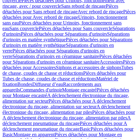
couvercle
Pièces détachées pour Urinoirs, fonctionnement avec
rinçage, avec / pour couvercle
Sans rebord de rinçage
Pièces
détachées pour Sans rebord de rinçage
Avec rebord de rinçage
Pièces
détachées pour Avec rebord de rinçage
Urinoirs, fonctionnement
sans eau
Pièces détachées pour Urinoirs, fonctionnement sans
eau
Sans couvercle
Pièces détachées pour Sans couvercle
Séparations
d'urinoirs
Pièces détachées pour Séparations d'urinoirs
Séparations
d'urinoirs en matière synthétique
Pièces détachées pour Séparations
d'urinoirs en matière synthétique
Séparations d'urinoirs en
verre
Pièces détachées pour Séparations d'urinoirs en
verre
Séparations d'urinoirs en céramique sanitaire
Pièces détachées
pour Séparations d'urinoirs en céramique sanitaire
Accessoires
Pièces
détachées pour Accessoires
Siphons et accessoires de siphons
Tubes
de chasse, coudes de chasse et réductions
Pièces détachées pour
Tubes de chasse, coudes de chasse et réductions
Matériel de
fixation
Bondes
Diffuseur d’eau
Raccordements aux
appareils
Commandes d'urinoir
Montage encastré
Pièces détachées
pour Montage encastré
A déclenchement électronique du rinçage,
alimentation sur secteur
Pièces détachées pour A déclenchement
électronique du rinçage, alimentation sur secteur
A déclenchement
électronique du rinçage, alimentation par piles
Pièces détachées pour
A déclenchement électronique du rinçage, alimentation par piles
A
déclenchement pneumatique du rinçage
Pièces détachées pour A
déclenchement pneumatique du rinçage
Basic
Pièces détachées pour
Basic
Montage en apparent
Pièces détachées pour Montage en