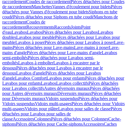
raccordement
Coudes de raccordement
Pièces détachées pour Coudes
de raccordement
Manchettes
Vannes d'écoulement pour bidets
Pièces
détachées pour Vannes d'écoulement pour bidets
Siphons en tube
coudé
Pièces détachées pour Siphons en tube coudé
Manchons de
raccordement
Coudes de
raccordement
Recouvrements
Raccords
Joints
Point
d'eau
Lavabos
Lavabos
Pièces détachées pour Lavabos
Lavabos
doubles
Lavabos pour meuble
Pièces détachées pour Lavabos pour
meuble
Lavabos à poser
Pièces détachées pour Lavabos à poser
Lave-
mains
Pièces détachées pour Lave-mains
Lave-mains à poser
Lave-
mains d'angle
Pièces détachées pour Lave-mains d'angle
Lavabos
semi-emboîtés
Pièces détachées pour Lavabos semi-
emboîtés
Lavabos à emboîter
Lavabos à encastrer par le
dessous
Pièces détachées pour Lavabos à encastrer par le
dessous
Lavabos d'angle
Pièces détachées pour Lavabos
d'angle
Lavabos Comfort
Lavabos pour enfants
Pièces détachées pour
Lavabos pour enfants
Lavabos
Lavabos collectifs
Pièces détachées
pour Lavabos collectifs
Autres déversoirs muraux
Pièces détachées
pour Autres déversoirs muraux
Déversoirs muraux
Pièces détachées
pour Déversoirs muraux
Vidoirs suspendus
Pièces détachées pour
Vidoirs suspendus
Vidoirs multi-usages
Pièces détachées pour Vidoirs
multi-usages
Vidoirs pour plâtre
Lavabos pour salles de classe
Pièces
détachées pour Lavabos pour salles de
classe
Accessoires
Colonnes
Pièces détachées pour Colonnes
Cache-
siphons
Pièces détachées pour Cache-siphons
Accessoires
Caches