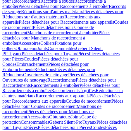
pour Raccordements
Raccords à souder
Raccordements à
emboîter
Pièces détachées pour Raccordements à emboîter
Raccords
de serrage
Réductions sur d'autres matériaux
Pièces détachées pour
Réductions sur d'autres matériaux
Raccordements aux
appareils
Pièces détachées pour Raccordements aux appareils
Coudes
de raccordement
Pièces détachées pour Coudes de
raccordement
Manchons de raccordement à emboîter
Pièces
détachées pour Manchons de raccordement à
emboîter
Accessoires
Colliers
Fixations pour
colliers
Obturateurs
Joints
Consommables
Geberit Silent-
PP
Tuyaux
Pièces détachées pour Tuyaux
Pièces
Pièces détachées
pour Pièces
Coudes
Pièces détachées pour
Coudes
Embranchements
Pièces détachées pour
Embranchements
Réductions
Pièces détachées pour
Réductions
Ouvertures de nettoyage
Pièces détachées pour
Ouvertures de nettoyage
Raccordements
Pièces détachées pour
Raccordements
Raccordements à emboîter
Pièces détachées pour
Raccordements à emboîter
Raccordements à griffes
Réductions sur
d'autres matériaux
Raccordements aux appareils
Pièces détachées
pour Raccordements aux appareils
Coudes de raccordement
Pièces
détachées pour Coudes de raccordement
Manchons de
raccordement
Pièces détachées pour Manchons de
raccordement
Accessoires
Obturateurs
Joints
Cape de
protection
Consommables
Geberit Silent-Pro
Tuyaux
Pièces détachées
pour Tuyaux
Pièces
Pièces détachées pour Pièces
Coudes
Pièces