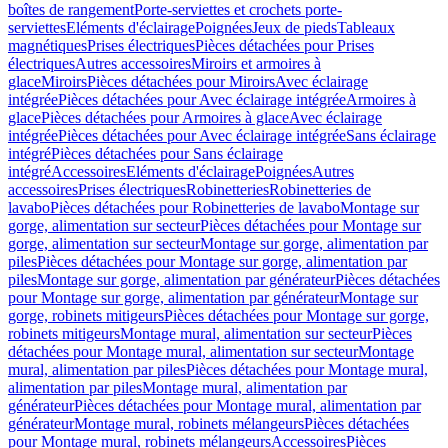
boîtes de rangement
Porte-serviettes et crochets porte-
serviettes
Eléments d'éclairage
Poignées
Jeux de pieds
Tableaux
magnétiques
Prises électriques
Pièces détachées pour Prises
électriques
Autres accessoires
Miroirs et armoires à
glace
Miroirs
Pièces détachées pour Miroirs
Avec éclairage
intégrée
Pièces détachées pour Avec éclairage intégrée
Armoires à
glace
Pièces détachées pour Armoires à glace
Avec éclairage
intégrée
Pièces détachées pour Avec éclairage intégrée
Sans éclairage
intégré
Pièces détachées pour Sans éclairage
intégré
Accessoires
Eléments d'éclairage
Poignées
Autres
accessoires
Prises électriques
Robinetteries
Robinetteries de
lavabo
Pièces détachées pour Robinetteries de lavabo
Montage sur
gorge, alimentation sur secteur
Pièces détachées pour Montage sur
gorge, alimentation sur secteur
Montage sur gorge, alimentation par
piles
Pièces détachées pour Montage sur gorge, alimentation par
piles
Montage sur gorge, alimentation par générateur
Pièces détachées
pour Montage sur gorge, alimentation par générateur
Montage sur
gorge, robinets mitigeurs
Pièces détachées pour Montage sur gorge,
robinets mitigeurs
Montage mural, alimentation sur secteur
Pièces
détachées pour Montage mural, alimentation sur secteur
Montage
mural, alimentation par piles
Pièces détachées pour Montage mural,
alimentation par piles
Montage mural, alimentation par
générateur
Pièces détachées pour Montage mural, alimentation par
générateur
Montage mural, robinets mélangeurs
Pièces détachées
pour Montage mural, robinets mélangeurs
Accessoires
Pièces