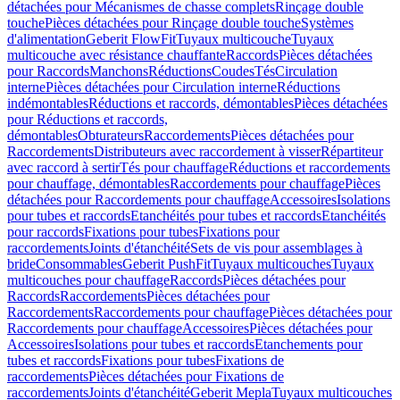
détachées pour Mécanismes de chasse complets
Rinçage double
touche
Pièces détachées pour Rinçage double touche
Systèmes
d'alimentation
Geberit FlowFit
Tuyaux multicouche
Tuyaux
multicouche avec résistance chauffante
Raccords
Pièces détachées
pour Raccords
Manchons
Réductions
Coudes
Tés
Circulation
interne
Pièces détachées pour Circulation interne
Réductions
indémontables
Réductions et raccords, démontables
Pièces détachées
pour Réductions et raccords,
démontables
Obturateurs
Raccordements
Pièces détachées pour
Raccordements
Distributeurs avec raccordement à visser
Répartiteur
avec raccord à sertir
Tés pour chauffage
Réductions et raccordements
pour chauffage, démontables
Raccordements pour chauffage
Pièces
détachées pour Raccordements pour chauffage
Accessoires
Isolations
pour tubes et raccords
Etanchéités pour tubes et raccords
Etanchéités
pour raccords
Fixations pour tubes
Fixations pour
raccordements
Joints d'étanchéité
Sets de vis pour assemblages à
bride
Consommables
Geberit PushFit
Tuyaux multicouches
Tuyaux
multicouches pour chauffage
Raccords
Pièces détachées pour
Raccords
Raccordements
Pièces détachées pour
Raccordements
Raccordements pour chauffage
Pièces détachées pour
Raccordements pour chauffage
Accessoires
Pièces détachées pour
Accessoires
Isolations pour tubes et raccords
Etanchements pour
tubes et raccords
Fixations pour tubes
Fixations de
raccordements
Pièces détachées pour Fixations de
raccordements
Joints d'étanchéité
Geberit Mepla
Tuyaux multicouches