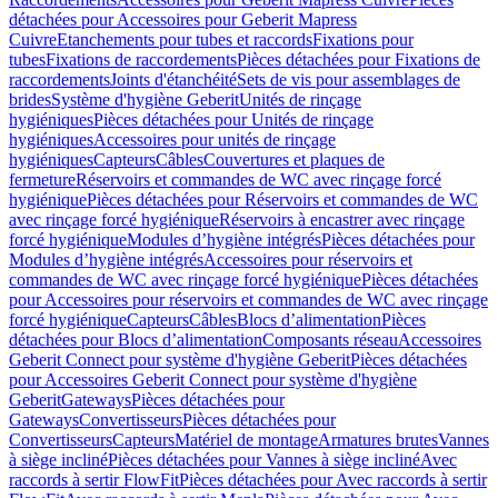
détachées pour Accessoires pour Geberit Mapress
Cuivre
Etanchements pour tubes et raccords
Fixations pour
tubes
Fixations de raccordements
Pièces détachées pour Fixations de
raccordements
Joints d'étanchéité
Sets de vis pour assemblages de
brides
Système d'hygiène Geberit
Unités de rinçage
hygiéniques
Pièces détachées pour Unités de rinçage
hygiéniques
Accessoires pour unités de rinçage
hygiéniques
Capteurs
Câbles
Couvertures et plaques de
fermeture
Réservoirs et commandes de WC avec rinçage forcé
hygiénique
Pièces détachées pour Réservoirs et commandes de WC
avec rinçage forcé hygiénique
Réservoirs à encastrer avec rinçage
forcé hygiénique
Modules d’hygiène intégrés
Pièces détachées pour
Modules d’hygiène intégrés
Accessoires pour réservoirs et
commandes de WC avec rinçage forcé hygiénique
Pièces détachées
pour Accessoires pour réservoirs et commandes de WC avec rinçage
forcé hygiénique
Capteurs
Câbles
Blocs d’alimentation
Pièces
détachées pour Blocs d’alimentation
Composants réseau
Accessoires
Geberit Connect pour système d'hygiène Geberit
Pièces détachées
pour Accessoires Geberit Connect pour système d'hygiène
Geberit
Gateways
Pièces détachées pour
Gateways
Convertisseurs
Pièces détachées pour
Convertisseurs
Capteurs
Matériel de montage
Armatures brutes
Vannes
à siège incliné
Pièces détachées pour Vannes à siège incliné
Avec
raccords à sertir FlowFit
Pièces détachées pour Avec raccords à sertir