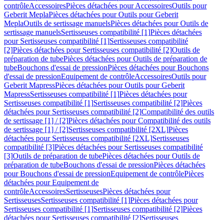
contrôle
Accessoires
Pièces détachées pour Accessoires
Outils pour
Geberit Mepla
Pièces détachées pour Outils pour Geberit
Mepla
Outils de sertissage manuels
Pièces détachées pour Outils de
sertissage manuels
Sertisseuses compatibilité [1]
Pièces détachées
pour Sertisseuses compatibilité [1]
Sertisseuses compatibilité
[2]
Pièces détachées pour Sertisseuses compatibilité [2]
Outils de
préparation de tube
Pièces détachées pour Outils de préparation de
tube
Bouchons d'essai de pression
Pièces détachées pour Bouchons
d'essai de pression
Equipement de contrôle
Accessoires
Outils pour
Geberit Mapress
Pièces détachées pour Outils pour Geberit
Mapress
Sertisseuses compatibilité [1]
Pièces détachées pour
Sertisseuses compatibilité [1]
Sertisseuses compatibilité [2]
Pièces
détachées pour Sertisseuses compatibilité [2]
Compatibilité des outils
de sertissage [1] / [2]
Pièces détachées pour Compatibilité des outils
de sertissage [1] / [2]
Sertisseuses compatibilité [2XL]
Pièces
détachées pour Sertisseuses compatibilité [2XL]
Sertisseuses
compatibilité [3]
Pièces détachées pour Sertisseuses compatibilité
[3]
Outils de préparation de tube
Pièces détachées pour Outils de
préparation de tube
Bouchons d'essai de pression
Pièces détachées
pour Bouchons d'essai de pression
Equipement de contrôle
Pièces
détachées pour Equipement de
contrôle
Accessoires
Sertisseuses
Pièces détachées pour
Sertisseuses
Sertisseuses compatibilité [1]
Pièces détachées pour
Sertisseuses compatibilité [1]
Sertisseuses compatibilité [2]
Pièces
détachées pour Sertisseuses compatibilité [2]
Sertisseuses