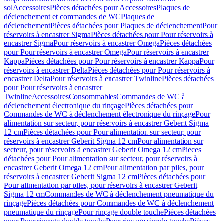
sol
Accessoires
Pièces détachées pour Accessoires
Plaques de
déclenchement et commandes de WC
Plaques de
déclenchement
Pièces détachées pour Plaques de déclenchement
Pour
réservoirs à encastrer Sigma
Pièces détachées pour Pour réservoirs à
encastrer Sigma
Pour réservoirs à encastrer Omega
Pièces détachées
pour Pour réservoirs à encastrer Omega
Pour réservoirs à encastrer
Kappa
Pièces détachées pour Pour réservoirs à encastrer Kappa
Pour
réservoirs à encastrer Delta
Pièces détachées pour Pour réservoirs à
encastrer Delta
Pour réservoirs à encastrer Twinline
Pièces détachées
pour Pour réservoirs à encastrer
Twinline
Accessoires
Consommables
Commandes de WC à
déclenchement électronique du rinçage
Pièces détachées pour
Commandes de WC à déclenchement électronique du rinçage
Pour
alimentation sur secteur, pour réservoirs à encastrer Geberit Sigma
12 cm
Pièces détachées pour Pour alimentation sur secteur, pour
réservoirs à encastrer Geberit Sigma 12 cm
Pour alimentation sur
secteur, pour réservoirs à encastrer Geberit Omega 12 cm
Pièces
détachées pour Pour alimentation sur secteur, pour réservoirs à
encastrer Geberit Omega 12 cm
Pour alimentation par piles, pour
réservoirs à encastrer Geberit Sigma 12 cm
Pièces détachées pour
Pour alimentation par piles, pour réservoirs à encastrer Geberit
Sigma 12 cm
Commandes de WC à déclenchement pneumatique du
rinçage
Pièces détachées pour Commandes de WC à déclenchement
pneumatique du rinçage
Pour rinçage double touche
Pièces détachées
pour Pour rinçage double touche
Pour rinçage simple touche
Pièces