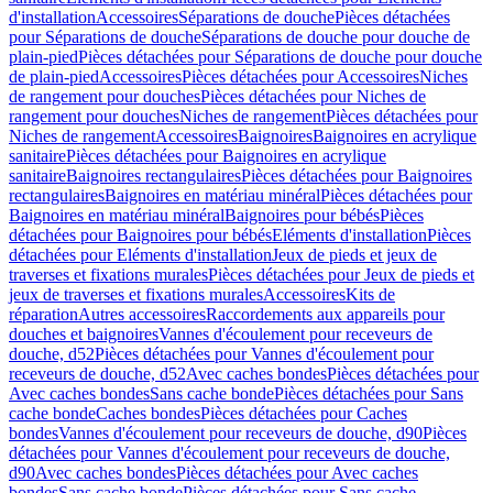
d'installation
Accessoires
Séparations de douche
Pièces détachées
pour Séparations de douche
Séparations de douche pour douche de
plain-pied
Pièces détachées pour Séparations de douche pour douche
de plain-pied
Accessoires
Pièces détachées pour Accessoires
Niches
de rangement pour douches
Pièces détachées pour Niches de
rangement pour douches
Niches de rangement
Pièces détachées pour
Niches de rangement
Accessoires
Baignoires
Baignoires en acrylique
sanitaire
Pièces détachées pour Baignoires en acrylique
sanitaire
Baignoires rectangulaires
Pièces détachées pour Baignoires
rectangulaires
Baignoires en matériau minéral
Pièces détachées pour
Baignoires en matériau minéral
Baignoires pour bébés
Pièces
détachées pour Baignoires pour bébés
Eléments d'installation
Pièces
détachées pour Eléments d'installation
Jeux de pieds et jeux de
traverses et fixations murales
Pièces détachées pour Jeux de pieds et
jeux de traverses et fixations murales
Accessoires
Kits de
réparation
Autres accessoires
Raccordements aux appareils pour
douches et baignoires
Vannes d'écoulement pour receveurs de
douche, d52
Pièces détachées pour Vannes d'écoulement pour
receveurs de douche, d52
Avec caches bondes
Pièces détachées pour
Avec caches bondes
Sans cache bonde
Pièces détachées pour Sans
cache bonde
Caches bondes
Pièces détachées pour Caches
bondes
Vannes d'écoulement pour receveurs de douche, d90
Pièces
détachées pour Vannes d'écoulement pour receveurs de douche,
d90
Avec caches bondes
Pièces détachées pour Avec caches
bondes
Sans cache bonde
Pièces détachées pour Sans cache