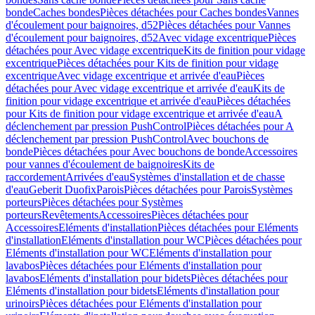
bonde
Caches bondes
Pièces détachées pour Caches bondes
Vannes
d'écoulement pour baignoires, d52
Pièces détachées pour Vannes
d'écoulement pour baignoires, d52
Avec vidage excentrique
Pièces
détachées pour Avec vidage excentrique
Kits de finition pour vidage
excentrique
Pièces détachées pour Kits de finition pour vidage
excentrique
Avec vidage excentrique et arrivée d'eau
Pièces
détachées pour Avec vidage excentrique et arrivée d'eau
Kits de
finition pour vidage excentrique et arrivée d'eau
Pièces détachées
pour Kits de finition pour vidage excentrique et arrivée d'eau
A
déclenchement par pression PushControl
Pièces détachées pour A
déclenchement par pression PushControl
Avec bouchons de
bonde
Pièces détachées pour Avec bouchons de bonde
Accessoires
pour vannes d'écoulement de baignoires
Kits de
raccordement
Arrivées d'eau
Systèmes d'installation et de chasse
d'eau
Geberit Duofix
Parois
Pièces détachées pour Parois
Systèmes
porteurs
Pièces détachées pour Systèmes
porteurs
Revêtements
Accessoires
Pièces détachées pour
Accessoires
Eléments d'installation
Pièces détachées pour Eléments
d'installation
Eléments d'installation pour WC
Pièces détachées pour
Eléments d'installation pour WC
Eléments d'installation pour
lavabos
Pièces détachées pour Eléments d'installation pour
lavabos
Eléments d'installation pour bidets
Pièces détachées pour
Eléments d'installation pour bidets
Eléments d'installation pour
urinoirs
Pièces détachées pour Eléments d'installation pour