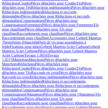
Réductions
Coudes
Pièces détachées pour Coudes
Tés
Pièces
détachées pour Tés
Réductions indémontables
Pièces détachées pour
Réductions indémontables
Réductions et raccords,
démontables
Pièces détachées pour Réductions et raccords,
démontables
Compensateurs
Pièces détachées pour
Compensateurs
Fermetures
Pièces détachées pour Fermetures
Tés
pour chauffage
Pièces détachées pour Tés pour
chauffage
Raccordements pour chauffage
Pièces détachées pour
Raccordements pour chauffage
Accessoires pour Geberit Mapress
Therm
Joints d'étanchéité
Sets de vis pour assemblages à
bride
Fixations pour tubes
Geberit Mapress Acier Carbone
Geberit
Mapress Acier Carbone
Pièces détachées pour Geberit Mapress
Acier Carbone
Tuyaux 1.0034
Tuyaux
1.0215
Mamelons
Manchons
Pièces détachées pour
Manchons
Réductions
Pièces détachées pour
Réductions
Coudes
Pièces détachées pour Coudes
Tés
Pièces
détachées pour Tés
Raccords en croix
Pièces détachées pour
Raccords en croix
Réductions indémontables
Pièces détachées pour
Réductions indémontables
Réductions et raccordements,
démontables
Pièces détachées pour Réductions et raccordements,
démontables
Compensateurs
Pièces détachées pour
Compensateurs
Obturateurs
Pièces détachées pour Obturateurs
Tés
pour chauffage
Pièces détachées pour Tés pour
chauffage
Raccordements pour chauffage
Pièces détachées pour
Raccordements pour chauffage
Accessoires pour Geberit Mapress