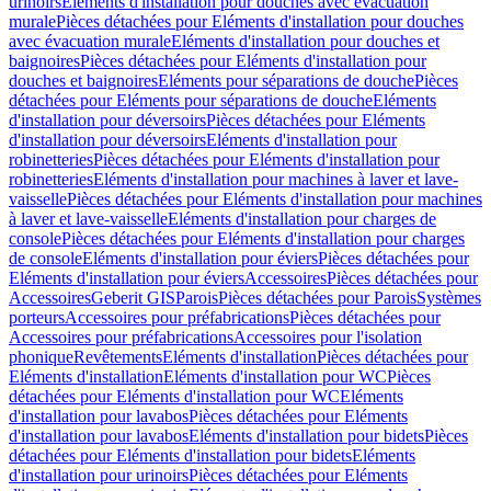
urinoirs
Eléments d'installation pour douches avec évacuation
murale
Pièces détachées pour Eléments d'installation pour douches
avec évacuation murale
Eléments d'installation pour douches et
baignoires
Pièces détachées pour Eléments d'installation pour
douches et baignoires
Eléments pour séparations de douche
Pièces
détachées pour Eléments pour séparations de douche
Eléments
d'installation pour déversoirs
Pièces détachées pour Eléments
d'installation pour déversoirs
Eléments d'installation pour
robinetteries
Pièces détachées pour Eléments d'installation pour
robinetteries
Eléments d'installation pour machines à laver et lave-
vaisselle
Pièces détachées pour Eléments d'installation pour machines
à laver et lave-vaisselle
Eléments d'installation pour charges de
console
Pièces détachées pour Eléments d'installation pour charges
de console
Eléments d'installation pour éviers
Pièces détachées pour
Eléments d'installation pour éviers
Accessoires
Pièces détachées pour
Accessoires
Geberit GIS
Parois
Pièces détachées pour Parois
Systèmes
porteurs
Accessoires pour préfabrications
Pièces détachées pour
Accessoires pour préfabrications
Accessoires pour l'isolation
phonique
Revêtements
Eléments d'installation
Pièces détachées pour
Eléments d'installation
Eléments d'installation pour WC
Pièces
détachées pour Eléments d'installation pour WC
Eléments
d'installation pour lavabos
Pièces détachées pour Eléments
d'installation pour lavabos
Eléments d'installation pour bidets
Pièces
détachées pour Eléments d'installation pour bidets
Eléments
d'installation pour urinoirs
Pièces détachées pour Eléments