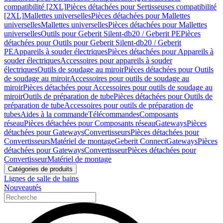
compatibilité [2XL]
Pièces détachées pour Sertisseuses compatibilité
[2XL]
Mallettes universelles
Pièces détachées pour Mallettes
universelles
Mallettes universelles
Pièces détachées pour Mallettes
universelles
Outils pour Geberit Silent-db20 / Geberit PE
Pièces
détachées pour Outils pour Geberit Silent-db20 / Geberit
PE
Appareils à souder électriques
Pièces détachées pour Appareils à
souder électriques
Accessoires pour appareils à souder
électriques
Outils de soudage au miroir
Pièces détachées pour Outils
de soudage au miroir
Accessoires pour outils de soudage au
miroir
Pièces détachées pour Accessoires pour outils de soudage au
miroir
Outils de préparation de tube
Pièces détachées pour Outils de
préparation de tube
Accessoires pour outils de préparation de
tubes
Aides à la commande
Télécommandes
Composants
réseau
Pièces détachées pour Composants réseau
Gateways
Pièces
détachées pour Gateways
Convertisseurs
Pièces détachées pour
Convertisseurs
Matériel de montage
Geberit Connect
Gateways
Pièces
détachées pour Gateways
Convertisseur
Pièces détachées pour
Convertisseur
Matériel de montage
Catégories de produits
Lignes de salle de bains
Nouveautés