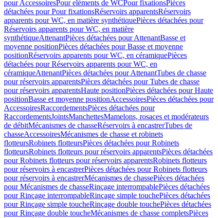
pour Accessoires
Pour eléments de WC
Pour fixations
Pièces
détachées pour Pour fixations
Réservoirs apparents
Réservoirs
apparents pour WC, en matière synthétique
Pièces détachées pour
Réservoirs apparents pour WC, en matière
synthétique
Attenant
Pièces détachées pour Attenant
Basse et
moyenne position
Pièces détachées pour Basse et moyenne
position
Réservoirs apparents pour WC, en céramique
Pièces
détachées pour Réservoirs apparents pour WC, en
céramique
Attenant
Pièces détachées pour Attenant
Tubes de chasse
pour réservoirs apparents
Pièces détachées pour Tubes de chasse
pour réservoirs apparents
Haute position
Pièces détachées pour Haute
position
Basse et moyenne position
Accessoires
Pièces détachées pour
Accessoires
Raccordements
Pièces détachées pour
Raccordements
Joints
Manchettes
Mamelons, rosaces et modérateurs
de débit
Mécanismes de chasse
Réservoirs à encastrer
Tubes de
chasse
Accessoires
Mécanismes de chasse et robinets
flotteurs
Robinets flotteurs
Pièces détachées pour Robinets
flotteurs
Robinets flotteurs pour réservoirs apparents
Pièces détachées
pour Robinets flotteurs pour réservoirs apparents
Robinets flotteurs
pour réservoirs à encastrer
Pièces détachées pour Robinets flotteurs
pour réservoirs à encastrer
Mécanismes de chasse
Pièces détachées
pour Mécanismes de chasse
Rinçage interrompable
Pièces détachées
pour Rinçage interrompable
Rinçage simple touche
Pièces détachées
pour Rinçage simple touche
Rinçage double touche
Pièces détachées
pour Rinçage double touche
Mécanismes de chasse complets
Pièces