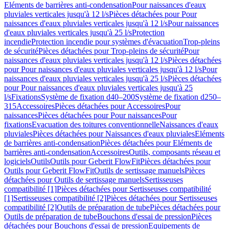
Eléments de barrières anti-condensation
Pour naissances d'eaux
pluviales verticales jusqu'à 12 l/s
Pièces détachées pour Pour
naissances d'eaux pluviales verticales jusqu'à 12 l/s
Pour naissances
d'eaux pluviales verticales jusqu'à 25 l/s
Protection
incendie
Protection incendie pour systèmes d'évacuation
Trop-pleins
de sécurité
Pièces détachées pour Trop-pleins de sécurité
Pour
naissances d'eaux pluviales verticales jusqu'à 12 l/s
Pièces détachées
pour Pour naissances d'eaux pluviales verticales jusqu'à 12 l/s
Pour
naissances d'eaux pluviales verticales jusqu'à 25 l/s
Pièces détachées
pour Pour naissances d'eaux pluviales verticales jusqu'à 25
l/s
Fixations
Système de fixation d40–200
Système de fixation d250–
315
Accessoires
Pièces détachées pour Accessoires
Pour
naissances
Pièces détachées pour Pour naissances
Pour
fixations
Evacuation des toitures conventionnelle
Naissances d'eaux
pluviales
Pièces détachées pour Naissances d'eaux pluviales
Eléments
de barrières anti-condensation
Pièces détachées pour Eléments de
barrières anti-condensation
Accessoires
Outils, composants réseau et
logiciels
Outils
Outils pour Geberit FlowFit
Pièces détachées pour
Outils pour Geberit FlowFit
Outils de sertissage manuels
Pièces
détachées pour Outils de sertissage manuels
Sertisseuses
compatibilité [1]
Pièces détachées pour Sertisseuses compatibilité
[1]
Sertisseuses compatibilité [2]
Pièces détachées pour Sertisseuses
compatibilité [2]
Outils de préparation de tube
Pièces détachées pour
Outils de préparation de tube
Bouchons d'essai de pression
Pièces
détachées pour Bouchons d'essai de pression
Equipements de