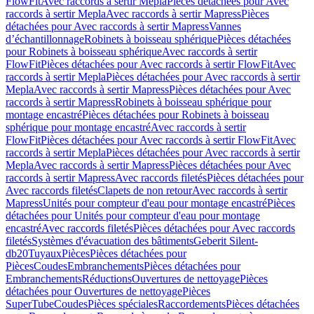
FlowFit
Avec raccords à sertir Mepla
Pièces détachées pour Avec
raccords à sertir Mepla
Avec raccords à sertir Mapress
Pièces
détachées pour Avec raccords à sertir Mapress
Vannes
d’échantillonnage
Robinets à boisseau sphérique
Pièces détachées
pour Robinets à boisseau sphérique
Avec raccords à sertir
FlowFit
Pièces détachées pour Avec raccords à sertir FlowFit
Avec
raccords à sertir Mepla
Pièces détachées pour Avec raccords à sertir
Mepla
Avec raccords à sertir Mapress
Pièces détachées pour Avec
raccords à sertir Mapress
Robinets à boisseau sphérique pour
montage encastré
Pièces détachées pour Robinets à boisseau
sphérique pour montage encastré
Avec raccords à sertir
FlowFit
Pièces détachées pour Avec raccords à sertir FlowFit
Avec
raccords à sertir Mepla
Pièces détachées pour Avec raccords à sertir
Mepla
Avec raccords à sertir Mapress
Pièces détachées pour Avec
raccords à sertir Mapress
Avec raccords filetés
Pièces détachées pour
Avec raccords filetés
Clapets de non retour
Avec raccords à sertir
Mapress
Unités pour compteur d'eau pour montage encastré
Pièces
détachées pour Unités pour compteur d'eau pour montage
encastré
Avec raccords filetés
Pièces détachées pour Avec raccords
filetés
Systèmes d'évacuation des bâtiments
Geberit Silent-
db20
Tuyaux
Pièces
Pièces détachées pour
Pièces
Coudes
Embranchements
Pièces détachées pour
Embranchements
Réductions
Ouvertures de nettoyage
Pièces
détachées pour Ouvertures de nettoyage
Pièces
SuperTube
Coudes
Pièces spéciales
Raccordements
Pièces détachées