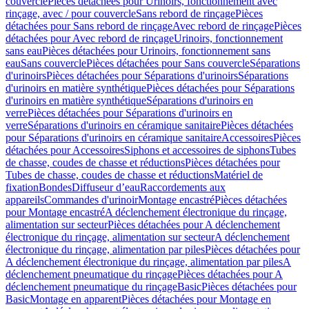
couvercle
Pièces détachées pour Urinoirs, fonctionnement avec
rinçage, avec / pour couvercle
Sans rebord de rinçage
Pièces
détachées pour Sans rebord de rinçage
Avec rebord de rinçage
Pièces
détachées pour Avec rebord de rinçage
Urinoirs, fonctionnement
sans eau
Pièces détachées pour Urinoirs, fonctionnement sans
eau
Sans couvercle
Pièces détachées pour Sans couvercle
Séparations
d'urinoirs
Pièces détachées pour Séparations d'urinoirs
Séparations
d'urinoirs en matière synthétique
Pièces détachées pour Séparations
d'urinoirs en matière synthétique
Séparations d'urinoirs en
verre
Pièces détachées pour Séparations d'urinoirs en
verre
Séparations d'urinoirs en céramique sanitaire
Pièces détachées
pour Séparations d'urinoirs en céramique sanitaire
Accessoires
Pièces
détachées pour Accessoires
Siphons et accessoires de siphons
Tubes
de chasse, coudes de chasse et réductions
Pièces détachées pour
Tubes de chasse, coudes de chasse et réductions
Matériel de
fixation
Bondes
Diffuseur d’eau
Raccordements aux
appareils
Commandes d'urinoir
Montage encastré
Pièces détachées
pour Montage encastré
A déclenchement électronique du rinçage,
alimentation sur secteur
Pièces détachées pour A déclenchement
électronique du rinçage, alimentation sur secteur
A déclenchement
électronique du rinçage, alimentation par piles
Pièces détachées pour
A déclenchement électronique du rinçage, alimentation par piles
A
déclenchement pneumatique du rinçage
Pièces détachées pour A
déclenchement pneumatique du rinçage
Basic
Pièces détachées pour
Basic
Montage en apparent
Pièces détachées pour Montage en