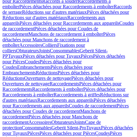
pour Raccordements
Raccords à souder
Raccordements à
emboîter
Pièces détachées pour Raccordements à emboîter
Raccords
de serrage
Réductions sur d'autres matériaux
Pièces détachées pour
Réductions sur d'autres matériaux
Raccordements aux
appareils
Pièces détachées pour Raccordements aux appareils
Coudes
de raccordement
Pièces détachées pour Coudes de
raccordement
Manchons de raccordement à emboîter
Pièces
détachées pour Manchons de raccordement à
emboîter
Accessoires
Colliers
Fixations pour
colliers
Obturateurs
Joints
Consommables
Geberit Silent-
PP
Tuyaux
Pièces détachées pour Tuyaux
Pièces
Pièces détachées
pour Pièces
Coudes
Pièces détachées pour
Coudes
Embranchements
Pièces détachées pour
Embranchements
Réductions
Pièces détachées pour
Réductions
Ouvertures de nettoyage
Pièces détachées pour
Ouvertures de nettoyage
Raccordements
Pièces détachées pour
Raccordements
Raccordements à emboîter
Pièces détachées pour
Raccordements à emboîter
Raccordements à griffes
Réductions sur
d'autres matériaux
Raccordements aux appareils
Pièces détachées
pour Raccordements aux appareils
Coudes de raccordement
Pièces
détachées pour Coudes de raccordement
Manchons de
raccordement
Pièces détachées pour Manchons de
raccordement
Accessoires
Obturateurs
Joints
Cape de
protection
Consommables
Geberit Silent-Pro
Tuyaux
Pièces détachées
pour Tuyaux
Pièces
Pièces détachées pour Pièces
Coudes
Pièces