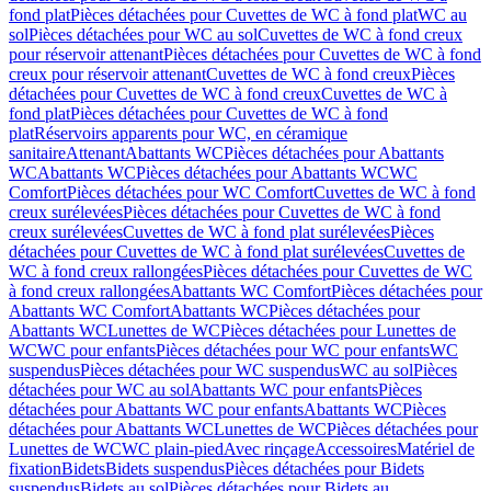
fond plat
Pièces détachées pour Cuvettes de WC à fond plat
WC au
sol
Pièces détachées pour WC au sol
Cuvettes de WC à fond creux
pour réservoir attenant
Pièces détachées pour Cuvettes de WC à fond
creux pour réservoir attenant
Cuvettes de WC à fond creux
Pièces
détachées pour Cuvettes de WC à fond creux
Cuvettes de WC à
fond plat
Pièces détachées pour Cuvettes de WC à fond
plat
Réservoirs apparents pour WC, en céramique
sanitaire
Attenant
Abattants WC
Pièces détachées pour Abattants
WC
Abattants WC
Pièces détachées pour Abattants WC
WC
Comfort
Pièces détachées pour WC Comfort
Cuvettes de WC à fond
creux surélevées
Pièces détachées pour Cuvettes de WC à fond
creux surélevées
Cuvettes de WC à fond plat surélevées
Pièces
détachées pour Cuvettes de WC à fond plat surélevées
Cuvettes de
WC à fond creux rallongées
Pièces détachées pour Cuvettes de WC
à fond creux rallongées
Abattants WC Comfort
Pièces détachées pour
Abattants WC Comfort
Abattants WC
Pièces détachées pour
Abattants WC
Lunettes de WC
Pièces détachées pour Lunettes de
WC
WC pour enfants
Pièces détachées pour WC pour enfants
WC
suspendus
Pièces détachées pour WC suspendus
WC au sol
Pièces
détachées pour WC au sol
Abattants WC pour enfants
Pièces
détachées pour Abattants WC pour enfants
Abattants WC
Pièces
détachées pour Abattants WC
Lunettes de WC
Pièces détachées pour
Lunettes de WC
WC plain-pied
Avec rinçage
Accessoires
Matériel de
fixation
Bidets
Bidets suspendus
Pièces détachées pour Bidets
suspendus
Bidets au sol
Pièces détachées pour Bidets au