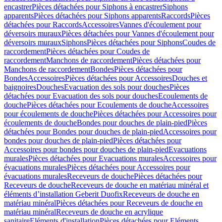
encastrer
Pièces détachées pour Siphons à encastrer
Siphons
apparents
Pièces détachées pour Siphons apparents
Raccords
Pièces
détachées pour Raccords
Accessoires
Vannes d'écoulement pour
déversoirs muraux
Pièces détachées pour Vannes d'écoulement pour
déversoirs muraux
Siphons
Pièces détachées pour Siphons
Coudes de
raccordement
Pièces détachées pour Coudes de
raccordement
Manchons de raccordement
Pièces détachées pour
Manchons de raccordement
Bondes
Pièces détachées pour
Bondes
Accessoires
Pièces détachées pour Accessoires
Douches et
baignoires
Douches
Evacuation des sols pour douches
Pièces
détachées pour Evacuation des sols pour douches
Ecoulements de
douche
Pièces détachées pour Ecoulements de douche
Accessoires
pour écoulements de douche
Pièces détachées pour Accessoires pour
écoulements de douche
Bondes pour douches de plain-pied
Pièces
détachées pour Bondes pour douches de plain-pied
Accessoires pour
bondes pour douches de plain-pied
Pièces détachées pour
Accessoires pour bondes pour douches de plain-pied
Evacuations
murales
Pièces détachées pour Evacuations murales
Accessoires pour
évacuations murales
Pièces détachées pour Accessoires pour
évacuations murales
Receveurs de douche
Pièces détachées pour
Receveurs de douche
Receveurs de douche en matériau minéral et
éléments d’installation Geberit Duofix
Receveurs de douche en
matériau minéral
Pièces détachées pour Receveurs de douche en
matériau minéral
Receveurs de douche en acrylique
sanitaire
Eléments d'installation
Pièces détachées pour Eléments