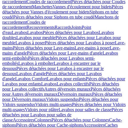
raccordement
Coudes de raccordement
Pièces détachées pour Coudes
de raccordement
Manchettes
Vannes d'écoulement pour bidets
Pièces
détachées pour Vannes d'écoulement pour bidets
Siphons en tube
coudé
Pièces détachées pour Siphons en tube coudé
Manchons de
raccordement
Coudes de
raccordement
Recouvrements
Raccords
Joints
Point
d'eau
Lavabos
Lavabos
Pièces détachées pour Lavabos
Lavabos
doubles
Lavabos pour meuble
Pièces détachées pour Lavabos pour
meuble
Lavabos à poser
Pièces détachées pour Lavabos à poser
Lave-
mains
Pièces détachées pour Lave-mains
Lave-mains à poser
Lave-
mains d'angle
Pièces détachées pour Lave-mains d'angle
Lavabos
semi-emboîtés
Pièces détachées pour Lavabos semi-
emboîtés
Lavabos à emboîter
Lavabos à encastrer par le
dessous
Pièces détachées pour Lavabos à encastrer par le
dessous
Lavabos d'angle
Pièces détachées pour Lavabos
d'angle
Lavabos Comfort
Lavabos pour enfants
Pièces détachées pour
Lavabos pour enfants
Lavabos
Lavabos collectifs
Pièces détachées
pour Lavabos collectifs
Autres déversoirs muraux
Pièces détachées
pour Autres déversoirs muraux
Déversoirs muraux
Pièces détachées
pour Déversoirs muraux
Vidoirs suspendus
Pièces détachées pour
Vidoirs suspendus
Vidoirs multi-usages
Pièces détachées pour Vidoirs
multi-usages
Vidoirs pour plâtre
Lavabos pour salles de classe
Pièces
détachées pour Lavabos pour salles de
classe
Accessoires
Colonnes
Pièces détachées pour Colonnes
Cache-
siphons
Pièces détachées pour Cache-siphons
Accessoires
Caches