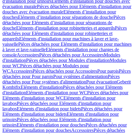
d'installation pour urinoirs
Eléments d'installation pour douches avec
évacuation murale
Pièces détachées pour Eléments d'installation pour
douches avec évacuation murale
Eléments d’installation pour
douches
Eléments d’installation pour séparations de douche
Pièces
détachées pour Eléments d’installation pour séparations de
douche
Eléments d'installation pour robinetteries et appareils
Pièces
détachées pour Eléments d'installation pour robinetteries et
appareils
Eléments d'installation pour machines à laver et lave-
vaisselle
Pièces détachées pour Eléments d'installation pour machines
à laver et lave-vaisselle
Eléments d'installation pour charges de
console
Accessoires
Pièces détachées pour Accessoires
Modules
d'installation
Pièces détachées pour Modules d'installation
Modules
pour WC
Pièces détachées pour Modules pour
WC
Accessoires
Pièces détachées pour Accessoires
Pour parois
Pièces
détachées pour Pour parois
Pour systèmes d'alimentation
Pièces
détachées pour Pour systèmes d'alimentation
Pour évacuation
Geberit
Kombifix
Eléments d'installation
Pièces détachées pour Eléments
d'installation
Eléments d'installation pour WC
Pièces détachées pour
Eléments d'installation pour WC
Eléments d'installation pour
lavabos
Pièces détachées pour Eléments d'installation pour
lavabos
Eléments d'installation pour bidets
Pièces détachées pour
Eléments d'installation pour bidets
Eléments d'installation pour
urinoirs
Pièces détachées pour Eléments d'installation pour
urinoirs
Eléments d'installation pour douches
Pièces détachées pour
Eléments d'installation pour douches
Accessoires
Pièces détachées