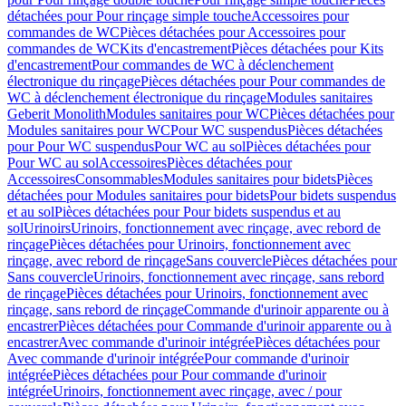
détachées pour Pour rinçage simple touche
Accessoires pour
commandes de WC
Pièces détachées pour Accessoires pour
commandes de WC
Kits d'encastrement
Pièces détachées pour Kits
d'encastrement
Pour commandes de WC à déclenchement
électronique du rinçage
Pièces détachées pour Pour commandes de
WC à déclenchement électronique du rinçage
Modules sanitaires
Geberit Monolith
Modules sanitaires pour WC
Pièces détachées pour
Modules sanitaires pour WC
Pour WC suspendus
Pièces détachées
pour Pour WC suspendus
Pour WC au sol
Pièces détachées pour
Pour WC au sol
Accessoires
Pièces détachées pour
Accessoires
Consommables
Modules sanitaires pour bidets
Pièces
détachées pour Modules sanitaires pour bidets
Pour bidets suspendus
et au sol
Pièces détachées pour Pour bidets suspendus et au
sol
Urinoirs
Urinoirs, fonctionnement avec rinçage, avec rebord de
rinçage
Pièces détachées pour Urinoirs, fonctionnement avec
rinçage, avec rebord de rinçage
Sans couvercle
Pièces détachées pour
Sans couvercle
Urinoirs, fonctionnement avec rinçage, sans rebord
de rinçage
Pièces détachées pour Urinoirs, fonctionnement avec
rinçage, sans rebord de rinçage
Commande d'urinoir apparente ou à
encastrer
Pièces détachées pour Commande d'urinoir apparente ou à
encastrer
Avec commande d'urinoir intégrée
Pièces détachées pour
Avec commande d'urinoir intégrée
Pour commande d'urinoir
intégrée
Pièces détachées pour Pour commande d'urinoir
intégrée
Urinoirs, fonctionnement avec rinçage, avec / pour