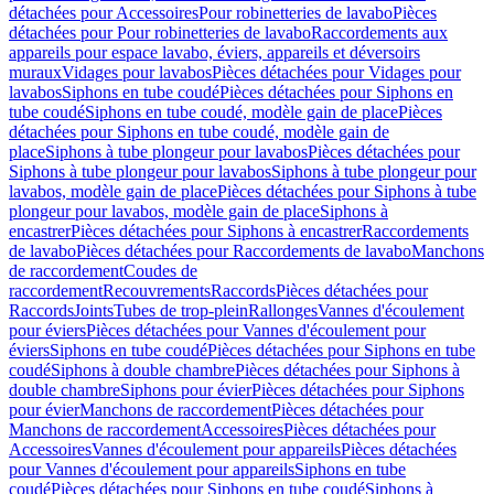
détachées pour Accessoires
Pour robinetteries de lavabo
Pièces
détachées pour Pour robinetteries de lavabo
Raccordements aux
appareils pour espace lavabo, éviers, appareils et déversoirs
muraux
Vidages pour lavabos
Pièces détachées pour Vidages pour
lavabos
Siphons en tube coudé
Pièces détachées pour Siphons en
tube coudé
Siphons en tube coudé, modèle gain de place
Pièces
détachées pour Siphons en tube coudé, modèle gain de
place
Siphons à tube plongeur pour lavabos
Pièces détachées pour
Siphons à tube plongeur pour lavabos
Siphons à tube plongeur pour
lavabos, modèle gain de place
Pièces détachées pour Siphons à tube
plongeur pour lavabos, modèle gain de place
Siphons à
encastrer
Pièces détachées pour Siphons à encastrer
Raccordements
de lavabo
Pièces détachées pour Raccordements de lavabo
Manchons
de raccordement
Coudes de
raccordement
Recouvrements
Raccords
Pièces détachées pour
Raccords
Joints
Tubes de trop-plein
Rallonges
Vannes d'écoulement
pour éviers
Pièces détachées pour Vannes d'écoulement pour
éviers
Siphons en tube coudé
Pièces détachées pour Siphons en tube
coudé
Siphons à double chambre
Pièces détachées pour Siphons à
double chambre
Siphons pour évier
Pièces détachées pour Siphons
pour évier
Manchons de raccordement
Pièces détachées pour
Manchons de raccordement
Accessoires
Pièces détachées pour
Accessoires
Vannes d'écoulement pour appareils
Pièces détachées
pour Vannes d'écoulement pour appareils
Siphons en tube
coudé
Pièces détachées pour Siphons en tube coudé
Siphons à