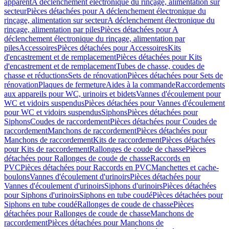
apparent
A déclenchement électronique du rinçage, alimentation sur
secteur
Pièces détachées pour A déclenchement électronique du
rinçage, alimentation sur secteur
A déclenchement électronique du
rinçage, alimentation par piles
Pièces détachées pour A
déclenchement électronique du rinçage, alimentation par
piles
Accessoires
Pièces détachées pour Accessoires
Kits
d'encastrement et de remplacement
Pièces détachées pour Kits
d'encastrement et de remplacement
Tubes de chasse, coudes de
chasse et réductions
Sets de rénovation
Pièces détachées pour Sets de
rénovation
Plaques de fermeture
Aides à la commande
Raccordements
aux appareils pour WC, urinoirs et bidets
Vannes d'écoulement pour
WC et vidoirs suspendus
Pièces détachées pour Vannes d'écoulement
pour WC et vidoirs suspendus
Siphons
Pièces détachées pour
Siphons
Coudes de raccordement
Pièces détachées pour Coudes de
raccordement
Manchons de raccordement
Pièces détachées pour
Manchons de raccordement
Kits de raccordement
Pièces détachées
pour Kits de raccordement
Rallonges de coude de chasse
Pièces
détachées pour Rallonges de coude de chasse
Raccords en
PVC
Pièces détachées pour Raccords en PVC
Manchettes et cache-
boulons
Vannes d'écoulement d'urinoirs
Pièces détachées pour
Vannes d'écoulement d'urinoirs
Siphons d'urinoirs
Pièces détachées
pour Siphons d'urinoirs
Siphons en tube coudé
Pièces détachées pour
Siphons en tube coudé
Rallonges de coude de chasse
Pièces
détachées pour Rallonges de coude de chasse
Manchons de
raccordement
Pièces détachées pour Manchons de