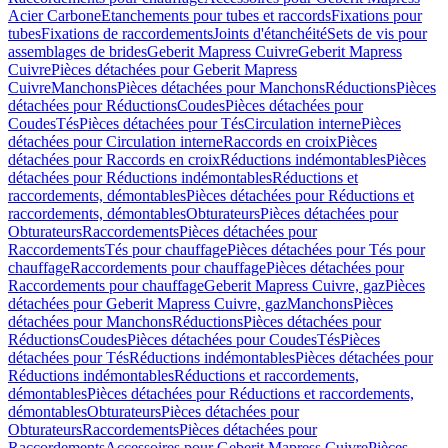
Acier Carbone
Etanchements pour tubes et raccords
Fixations pour
tubes
Fixations de raccordements
Joints d'étanchéité
Sets de vis pour
assemblages de brides
Geberit Mapress Cuivre
Geberit Mapress
Cuivre
Pièces détachées pour Geberit Mapress
Cuivre
Manchons
Pièces détachées pour Manchons
Réductions
Pièces
détachées pour Réductions
Coudes
Pièces détachées pour
Coudes
Tés
Pièces détachées pour Tés
Circulation interne
Pièces
détachées pour Circulation interne
Raccords en croix
Pièces
détachées pour Raccords en croix
Réductions indémontables
Pièces
détachées pour Réductions indémontables
Réductions et
raccordements, démontables
Pièces détachées pour Réductions et
raccordements, démontables
Obturateurs
Pièces détachées pour
Obturateurs
Raccordements
Pièces détachées pour
Raccordements
Tés pour chauffage
Pièces détachées pour Tés pour
chauffage
Raccordements pour chauffage
Pièces détachées pour
Raccordements pour chauffage
Geberit Mapress Cuivre, gaz
Pièces
détachées pour Geberit Mapress Cuivre, gaz
Manchons
Pièces
détachées pour Manchons
Réductions
Pièces détachées pour
Réductions
Coudes
Pièces détachées pour Coudes
Tés
Pièces
détachées pour Tés
Réductions indémontables
Pièces détachées pour
Réductions indémontables
Réductions et raccordements,
démontables
Pièces détachées pour Réductions et raccordements,
démontables
Obturateurs
Pièces détachées pour
Obturateurs
Raccordements
Pièces détachées pour
Raccordements
Accessoires pour Geberit Mapress Cuivre
Pièces