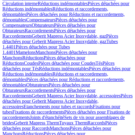
Circulation interne
Réductions indémontables
Pièces détachées pour
Réductions indémontables
Réductions et raccordements,
démontables
Pièces détachées pour Réductions et raccordements,
démontables
Compensateurs
Pièces détachées pour
Compensateurs
Obturateurs
Pièces détachées pour
Obturateurs
Raccordements
Pièces détachées pour
Raccordements
Geberit Mapress Acier Inoxydable, gaz
Pièces
détachées pour Geberit Mapress Acier Inoxydable, gaz
Tubes
1.4401
Pièces détachées pour Tubes
1.4401
Mamelons
Manchons
Pièces détachées pour
Manchons
Réductions
Pièces détachées pour
Réductions
Coudes
Pièces détachées pour Coudes
Tés
Pièces
détachées pour Tés
Réductions indémontables
Pièces détachées pour
Réductions indémontables
Réductions et raccordements,
démontables
Pièces détachées pour Réductions et raccordements,
démontables
Obturateurs
Pièces détachées pour
Obturateurs
Raccordements
Pièces détachées pour
Raccordements
Geberit Mapress Acier Inoxydable, accessoires
Pièces
détachées pour Geberit Mapress Acier Inoxydable,
accessoires
Etanchements pour tubes et raccords
Fixations pour
tubes
Fixations de raccordements
Pièces détachées pour Fixations de
raccordements
Joints d'étanchéité
Sets de vis pour assemblages de
brides
Geberit Mapress Therm
Tuyaux Therm
Raccords
Pièces
détachées pour Raccords
Manchons
Pièces détachées pour
Manchons
Réductions
Pièces détachées pour