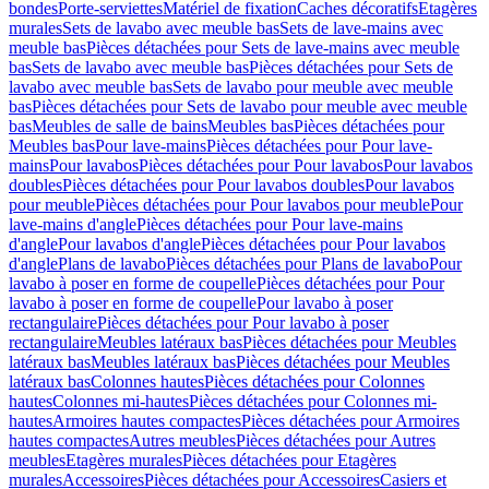
bondes
Porte-serviettes
Matériel de fixation
Caches décoratifs
Etagères
murales
Sets de lavabo avec meuble bas
Sets de lave-mains avec
meuble bas
Pièces détachées pour Sets de lave-mains avec meuble
bas
Sets de lavabo avec meuble bas
Pièces détachées pour Sets de
lavabo avec meuble bas
Sets de lavabo pour meuble avec meuble
bas
Pièces détachées pour Sets de lavabo pour meuble avec meuble
bas
Meubles de salle de bains
Meubles bas
Pièces détachées pour
Meubles bas
Pour lave-mains
Pièces détachées pour Pour lave-
mains
Pour lavabos
Pièces détachées pour Pour lavabos
Pour lavabos
doubles
Pièces détachées pour Pour lavabos doubles
Pour lavabos
pour meuble
Pièces détachées pour Pour lavabos pour meuble
Pour
lave-mains d'angle
Pièces détachées pour Pour lave-mains
d'angle
Pour lavabos d'angle
Pièces détachées pour Pour lavabos
d'angle
Plans de lavabo
Pièces détachées pour Plans de lavabo
Pour
lavabo à poser en forme de coupelle
Pièces détachées pour Pour
lavabo à poser en forme de coupelle
Pour lavabo à poser
rectangulaire
Pièces détachées pour Pour lavabo à poser
rectangulaire
Meubles latéraux bas
Pièces détachées pour Meubles
latéraux bas
Meubles latéraux bas
Pièces détachées pour Meubles
latéraux bas
Colonnes hautes
Pièces détachées pour Colonnes
hautes
Colonnes mi-hautes
Pièces détachées pour Colonnes mi-
hautes
Armoires hautes compactes
Pièces détachées pour Armoires
hautes compactes
Autres meubles
Pièces détachées pour Autres
meubles
Etagères murales
Pièces détachées pour Etagères
murales
Accessoires
Pièces détachées pour Accessoires
Casiers et