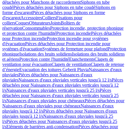
détachées pour Manchons de raccordement
Siphons en tube
coudé
Pièces détachées pour Siphons en tube coudé
Siphons en
forme d'escargot
Pièces détachées pour Siphons en forme
d'escargot
Accessoires
Colliers
Fixations pour
colliers
Coques
Obturateurs
Joints
Boîtiers de
réservation
Consommables
Protection incendie, protection phonique
et protection contre l'humidité
Protection incendie
Pièces détachées
pour Protection incendie
Protection incendie pour systèmes
d'évacuation
Pièces détachées pour Protection incendie pour
systèmes d'évacuation
Systèmes de fermeture pour plafond
Protection
phonique
Isolations des bruits solidiens
Isolations des bruits solidiens
et aériens
Protection contre l'humidité
Etanchements
Clapets de
ventilation pour évacuation
Clapets de ventilation
Clapets de retenue
d’énergie
Evacuation des toitures Geberit Pluvia
Naissances d'eaux
pluviales
Pièces détachées pour Naissances d'eaux
pluviales
Naissances d'eaux pluviales verticales jusqu'à 12 l/s
Pièces
détachées pour Naissances d'eaux pluviales verticales jusqu'à 12
l/s
Naissances d'eaux pluviales verticales jusqu'à 25 l/s
Pièces
détachées pour Naissances d'eaux pluviales verticales jusqu'à 25
l/s
Naissances d'eaux pluviales pour chéneaux
Pièces détachées pour
Naissances d'eaux pluviales pour chéneaux
Naissances d'eaux
pluviales jusqu'à 12 l/s
Pièces détachées pour Naissances d'eaux
pluviales jusqu'à 12 l/s
Naissances d'eaux pluviales jusqu'à 25
l/s
Pièces détachées pour Naissances d'eaux pluviales jusqu'à 25
l/s
Eléments de barrières anti-condensation
Pièces détachées pour