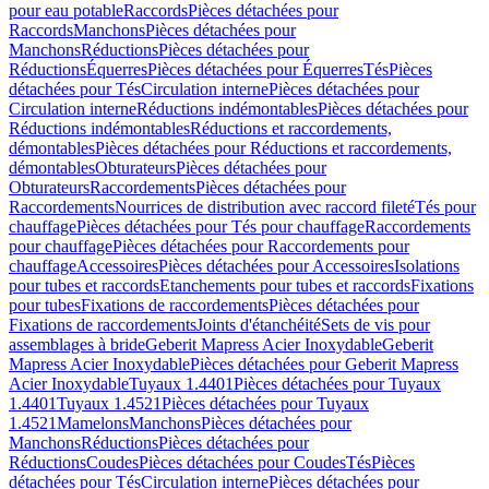
pour eau potable
Raccords
Pièces détachées pour
Raccords
Manchons
Pièces détachées pour
Manchons
Réductions
Pièces détachées pour
Réductions
Équerres
Pièces détachées pour Équerres
Tés
Pièces
détachées pour Tés
Circulation interne
Pièces détachées pour
Circulation interne
Réductions indémontables
Pièces détachées pour
Réductions indémontables
Réductions et raccordements,
démontables
Pièces détachées pour Réductions et raccordements,
démontables
Obturateurs
Pièces détachées pour
Obturateurs
Raccordements
Pièces détachées pour
Raccordements
Nourrices de distribution avec raccord fileté
Tés pour
chauffage
Pièces détachées pour Tés pour chauffage
Raccordements
pour chauffage
Pièces détachées pour Raccordements pour
chauffage
Accessoires
Pièces détachées pour Accessoires
Isolations
pour tubes et raccords
Etanchements pour tubes et raccords
Fixations
pour tubes
Fixations de raccordements
Pièces détachées pour
Fixations de raccordements
Joints d'étanchéité
Sets de vis pour
assemblages à bride
Geberit Mapress Acier Inoxydable
Geberit
Mapress Acier Inoxydable
Pièces détachées pour Geberit Mapress
Acier Inoxydable
Tuyaux 1.4401
Pièces détachées pour Tuyaux
1.4401
Tuyaux 1.4521
Pièces détachées pour Tuyaux
1.4521
Mamelons
Manchons
Pièces détachées pour
Manchons
Réductions
Pièces détachées pour
Réductions
Coudes
Pièces détachées pour Coudes
Tés
Pièces
détachées pour Tés
Circulation interne
Pièces détachées pour