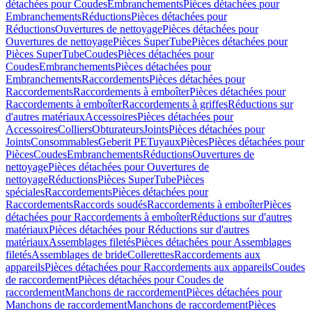
détachées pour Coudes
Embranchements
Pièces détachées pour
Embranchements
Réductions
Pièces détachées pour
Réductions
Ouvertures de nettoyage
Pièces détachées pour
Ouvertures de nettoyage
Pièces SuperTube
Pièces détachées pour
Pièces SuperTube
Coudes
Pièces détachées pour
Coudes
Embranchements
Pièces détachées pour
Embranchements
Raccordements
Pièces détachées pour
Raccordements
Raccordements à emboîter
Pièces détachées pour
Raccordements à emboîter
Raccordements à griffes
Réductions sur
d'autres matériaux
Accessoires
Pièces détachées pour
Accessoires
Colliers
Obturateurs
Joints
Pièces détachées pour
Joints
Consommables
Geberit PE
Tuyaux
Pièces
Pièces détachées pour
Pièces
Coudes
Embranchements
Réductions
Ouvertures de
nettoyage
Pièces détachées pour Ouvertures de
nettoyage
Réductions
Pièces SuperTube
Pièces
spéciales
Raccordements
Pièces détachées pour
Raccordements
Raccords soudés
Raccordements à emboîter
Pièces
détachées pour Raccordements à emboîter
Réductions sur d'autres
matériaux
Pièces détachées pour Réductions sur d'autres
matériaux
Assemblages filetés
Pièces détachées pour Assemblages
filetés
Assemblages de bride
Collerettes
Raccordements aux
appareils
Pièces détachées pour Raccordements aux appareils
Coudes
de raccordement
Pièces détachées pour Coudes de
raccordement
Manchons de raccordement
Pièces détachées pour
Manchons de raccordement
Manchons de raccordement
Pièces