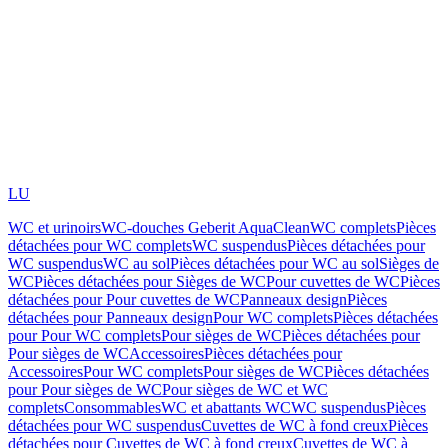
LU
WC et urinoirs
WC-douches Geberit AquaClean
WC complets
Pièces
détachées pour WC complets
WC suspendus
Pièces détachées pour
WC suspendus
WC au sol
Pièces détachées pour WC au sol
Sièges de
WC
Pièces détachées pour Sièges de WC
Pour cuvettes de WC
Pièces
détachées pour Pour cuvettes de WC
Panneaux design
Pièces
détachées pour Panneaux design
Pour WC complets
Pièces détachées
pour Pour WC complets
Pour sièges de WC
Pièces détachées pour
Pour sièges de WC
Accessoires
Pièces détachées pour
Accessoires
Pour WC complets
Pour sièges de WC
Pièces détachées
pour Pour sièges de WC
Pour sièges de WC et WC
complets
Consommables
WC et abattants WC
WC suspendus
Pièces
détachées pour WC suspendus
Cuvettes de WC à fond creux
Pièces
détachées pour Cuvettes de WC à fond creux
Cuvettes de WC à