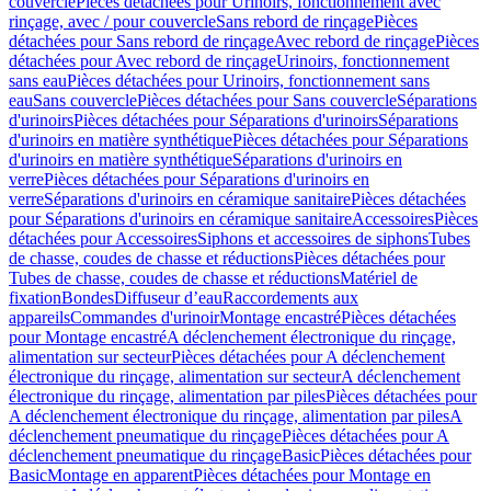
couvercle
Pièces détachées pour Urinoirs, fonctionnement avec
rinçage, avec / pour couvercle
Sans rebord de rinçage
Pièces
détachées pour Sans rebord de rinçage
Avec rebord de rinçage
Pièces
détachées pour Avec rebord de rinçage
Urinoirs, fonctionnement
sans eau
Pièces détachées pour Urinoirs, fonctionnement sans
eau
Sans couvercle
Pièces détachées pour Sans couvercle
Séparations
d'urinoirs
Pièces détachées pour Séparations d'urinoirs
Séparations
d'urinoirs en matière synthétique
Pièces détachées pour Séparations
d'urinoirs en matière synthétique
Séparations d'urinoirs en
verre
Pièces détachées pour Séparations d'urinoirs en
verre
Séparations d'urinoirs en céramique sanitaire
Pièces détachées
pour Séparations d'urinoirs en céramique sanitaire
Accessoires
Pièces
détachées pour Accessoires
Siphons et accessoires de siphons
Tubes
de chasse, coudes de chasse et réductions
Pièces détachées pour
Tubes de chasse, coudes de chasse et réductions
Matériel de
fixation
Bondes
Diffuseur d’eau
Raccordements aux
appareils
Commandes d'urinoir
Montage encastré
Pièces détachées
pour Montage encastré
A déclenchement électronique du rinçage,
alimentation sur secteur
Pièces détachées pour A déclenchement
électronique du rinçage, alimentation sur secteur
A déclenchement
électronique du rinçage, alimentation par piles
Pièces détachées pour
A déclenchement électronique du rinçage, alimentation par piles
A
déclenchement pneumatique du rinçage
Pièces détachées pour A
déclenchement pneumatique du rinçage
Basic
Pièces détachées pour
Basic
Montage en apparent
Pièces détachées pour Montage en