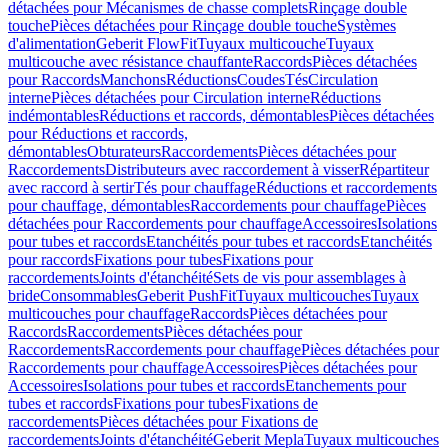
détachées pour Mécanismes de chasse complets
Rinçage double
touche
Pièces détachées pour Rinçage double touche
Systèmes
d'alimentation
Geberit FlowFit
Tuyaux multicouche
Tuyaux
multicouche avec résistance chauffante
Raccords
Pièces détachées
pour Raccords
Manchons
Réductions
Coudes
Tés
Circulation
interne
Pièces détachées pour Circulation interne
Réductions
indémontables
Réductions et raccords, démontables
Pièces détachées
pour Réductions et raccords,
démontables
Obturateurs
Raccordements
Pièces détachées pour
Raccordements
Distributeurs avec raccordement à visser
Répartiteur
avec raccord à sertir
Tés pour chauffage
Réductions et raccordements
pour chauffage, démontables
Raccordements pour chauffage
Pièces
détachées pour Raccordements pour chauffage
Accessoires
Isolations
pour tubes et raccords
Etanchéités pour tubes et raccords
Etanchéités
pour raccords
Fixations pour tubes
Fixations pour
raccordements
Joints d'étanchéité
Sets de vis pour assemblages à
bride
Consommables
Geberit PushFit
Tuyaux multicouches
Tuyaux
multicouches pour chauffage
Raccords
Pièces détachées pour
Raccords
Raccordements
Pièces détachées pour
Raccordements
Raccordements pour chauffage
Pièces détachées pour
Raccordements pour chauffage
Accessoires
Pièces détachées pour
Accessoires
Isolations pour tubes et raccords
Etanchements pour
tubes et raccords
Fixations pour tubes
Fixations de
raccordements
Pièces détachées pour Fixations de
raccordements
Joints d'étanchéité
Geberit Mepla
Tuyaux multicouches