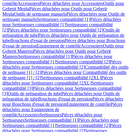
contrôle
Accessoires
Pièces détachées pour Accessoires
Outils pour
Geberit Mepla
Pièces détachées pour Outils pour Geberit
Mepla
Outils de sertissage manuels
Pièces détachées pour Outils de
sertissage manuels
Sertisseuses compatibilité [1]
Pièces détachées
pour Sertisseuses compatibilité [1]
Sertisseuses compatibilité
[2]
Pièces détachées pour Sertisseuses compatibilité [2]
Outils de
préparation de tube
Pièces détachées pour Outils de préparation de
tube
Bouchons d'essai de pression
Pièces détachées pour Bouchons
d'essai de pression
Equipement de contrôle
Accessoires
Outils pour
Geberit Mapress
Pièces détachées pour Outils pour Geberit
Mapress
Sertisseuses compatibilité [1]
Pièces détachées pour
Sertisseuses compatibilité [1]
Sertisseuses compatibilité [2]
Pièces
détachées pour Sertisseuses compatibilité [2]
Compatibilité des outils
de sertissage [1] / [2]
Pièces détachées pour Compatibilité des outils
de sertissage [1] / [2]
Sertisseuses compatibilité [2XL]
Pièces
détachées pour Sertisseuses compatibilité [2XL]
Sertisseuses
compatibilité [3]
Pièces détachées pour Sertisseuses compatibilité
[3]
Outils de préparation de tube
Pièces détachées pour Outils de
préparation de tube
Bouchons d'essai de pression
Pièces détachées
pour Bouchons d'essai de pression
Equipement de contrôle
Pièces
détachées pour Equipement de
contrôle
Accessoires
Sertisseuses
Pièces détachées pour
Sertisseuses
Sertisseuses compatibilité [1]
Pièces détachées pour
Sertisseuses compatibilité [1]
Sertisseuses compatibilité [2]
Pièces
détachées pour Sertisseuses compatibilité [2]
Sertisseuses