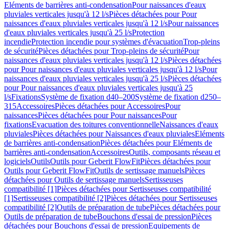
Eléments de barrières anti-condensation
Pour naissances d'eaux
pluviales verticales jusqu'à 12 l/s
Pièces détachées pour Pour
naissances d'eaux pluviales verticales jusqu'à 12 l/s
Pour naissances
d'eaux pluviales verticales jusqu'à 25 l/s
Protection
incendie
Protection incendie pour systèmes d'évacuation
Trop-pleins
de sécurité
Pièces détachées pour Trop-pleins de sécurité
Pour
naissances d'eaux pluviales verticales jusqu'à 12 l/s
Pièces détachées
pour Pour naissances d'eaux pluviales verticales jusqu'à 12 l/s
Pour
naissances d'eaux pluviales verticales jusqu'à 25 l/s
Pièces détachées
pour Pour naissances d'eaux pluviales verticales jusqu'à 25
l/s
Fixations
Système de fixation d40–200
Système de fixation d250–
315
Accessoires
Pièces détachées pour Accessoires
Pour
naissances
Pièces détachées pour Pour naissances
Pour
fixations
Evacuation des toitures conventionnelle
Naissances d'eaux
pluviales
Pièces détachées pour Naissances d'eaux pluviales
Eléments
de barrières anti-condensation
Pièces détachées pour Eléments de
barrières anti-condensation
Accessoires
Outils, composants réseau et
logiciels
Outils
Outils pour Geberit FlowFit
Pièces détachées pour
Outils pour Geberit FlowFit
Outils de sertissage manuels
Pièces
détachées pour Outils de sertissage manuels
Sertisseuses
compatibilité [1]
Pièces détachées pour Sertisseuses compatibilité
[1]
Sertisseuses compatibilité [2]
Pièces détachées pour Sertisseuses
compatibilité [2]
Outils de préparation de tube
Pièces détachées pour
Outils de préparation de tube
Bouchons d'essai de pression
Pièces
détachées pour Bouchons d'essai de pression
Equipements de