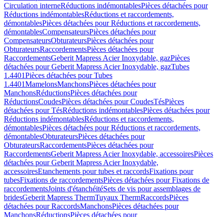
Circulation interne
Réductions indémontables
Pièces détachées pour
Réductions indémontables
Réductions et raccordements,
démontables
Pièces détachées pour Réductions et raccordements,
démontables
Compensateurs
Pièces détachées pour
Compensateurs
Obturateurs
Pièces détachées pour
Obturateurs
Raccordements
Pièces détachées pour
Raccordements
Geberit Mapress Acier Inoxydable, gaz
Pièces
détachées pour Geberit Mapress Acier Inoxydable, gaz
Tubes
1.4401
Pièces détachées pour Tubes
1.4401
Mamelons
Manchons
Pièces détachées pour
Manchons
Réductions
Pièces détachées pour
Réductions
Coudes
Pièces détachées pour Coudes
Tés
Pièces
détachées pour Tés
Réductions indémontables
Pièces détachées pour
Réductions indémontables
Réductions et raccordements,
démontables
Pièces détachées pour Réductions et raccordements,
démontables
Obturateurs
Pièces détachées pour
Obturateurs
Raccordements
Pièces détachées pour
Raccordements
Geberit Mapress Acier Inoxydable, accessoires
Pièces
détachées pour Geberit Mapress Acier Inoxydable,
accessoires
Etanchements pour tubes et raccords
Fixations pour
tubes
Fixations de raccordements
Pièces détachées pour Fixations de
raccordements
Joints d'étanchéité
Sets de vis pour assemblages de
brides
Geberit Mapress Therm
Tuyaux Therm
Raccords
Pièces
détachées pour Raccords
Manchons
Pièces détachées pour
Manchons
Réductions
Pièces détachées pour