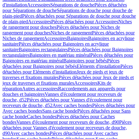
d'installation
Accessoires
Séparations de douche
Pièces détachées
pour Séparations de douche
Séparations de douche pour douche de
plain-pied
Pièces détachées pour Séparations de douche pour douche
de plain-pied
Accessoires
Pièces détachées pour Accessoires
Niches
de rangement pour douches
Pièces détachées pour Niches de
rangement pour douches
Niches de rangement
Pièces détachées pour
Niches de rangement
Accessoires
Baignoires
Baignoires en acrylique
sanitaire
Pièces détachées pour Baignoires en acrylique
sanitaire
Baignoires rectangulaires
Pièces détachées pour Baignoires
rectangulaires
Baignoires en matériau minéral
Pièces détachées pour
Baignoires en matériau minéral
Baignoires pour bébés
Pièces
détachées pour Baignoires pour bébés
Eléments d'installation
Pièces
détachées pour Eléments d'installation
Jeux de pieds et jeux de
traverses et fixations murales
Pièces détachées pour Jeux de pieds et
jeux de traverses et fixations murales
Accessoires
Kits de
réparation
Autres accessoires
Raccordements aux appareils pour
douches et baignoires
Vannes d'écoulement pour receveurs de
douche, d52
Pièces détachées pour Vannes d'écoulement pour
receveurs de douche, d52
Avec caches bondes
Pièces détachées pour
Avec caches bondes
Sans cache bonde
Pièces détachées pour Sans
cache bonde
Caches bondes
Pièces détachées pour Caches
bondes
Vannes d'écoulement pour receveurs de douche, d90
Pièces
détachées pour Vannes d'écoulement pour receveurs de douche,
d90
Avec caches bondes
Pièces détachées pour Avec caches
bondes
Sans cache bonde
Pièces détachées pour Sans cache