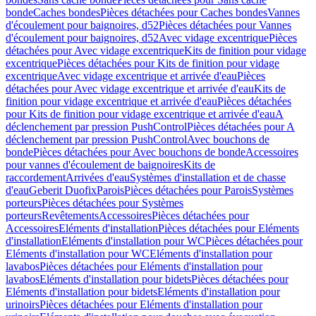
bonde
Caches bondes
Pièces détachées pour Caches bondes
Vannes
d'écoulement pour baignoires, d52
Pièces détachées pour Vannes
d'écoulement pour baignoires, d52
Avec vidage excentrique
Pièces
détachées pour Avec vidage excentrique
Kits de finition pour vidage
excentrique
Pièces détachées pour Kits de finition pour vidage
excentrique
Avec vidage excentrique et arrivée d'eau
Pièces
détachées pour Avec vidage excentrique et arrivée d'eau
Kits de
finition pour vidage excentrique et arrivée d'eau
Pièces détachées
pour Kits de finition pour vidage excentrique et arrivée d'eau
A
déclenchement par pression PushControl
Pièces détachées pour A
déclenchement par pression PushControl
Avec bouchons de
bonde
Pièces détachées pour Avec bouchons de bonde
Accessoires
pour vannes d'écoulement de baignoires
Kits de
raccordement
Arrivées d'eau
Systèmes d'installation et de chasse
d'eau
Geberit Duofix
Parois
Pièces détachées pour Parois
Systèmes
porteurs
Pièces détachées pour Systèmes
porteurs
Revêtements
Accessoires
Pièces détachées pour
Accessoires
Eléments d'installation
Pièces détachées pour Eléments
d'installation
Eléments d'installation pour WC
Pièces détachées pour
Eléments d'installation pour WC
Eléments d'installation pour
lavabos
Pièces détachées pour Eléments d'installation pour
lavabos
Eléments d'installation pour bidets
Pièces détachées pour
Eléments d'installation pour bidets
Eléments d'installation pour
urinoirs
Pièces détachées pour Eléments d'installation pour