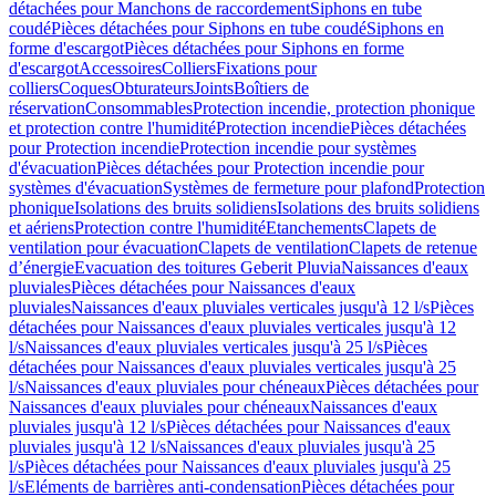
détachées pour Manchons de raccordement
Siphons en tube
coudé
Pièces détachées pour Siphons en tube coudé
Siphons en
forme d'escargot
Pièces détachées pour Siphons en forme
d'escargot
Accessoires
Colliers
Fixations pour
colliers
Coques
Obturateurs
Joints
Boîtiers de
réservation
Consommables
Protection incendie, protection phonique
et protection contre l'humidité
Protection incendie
Pièces détachées
pour Protection incendie
Protection incendie pour systèmes
d'évacuation
Pièces détachées pour Protection incendie pour
systèmes d'évacuation
Systèmes de fermeture pour plafond
Protection
phonique
Isolations des bruits solidiens
Isolations des bruits solidiens
et aériens
Protection contre l'humidité
Etanchements
Clapets de
ventilation pour évacuation
Clapets de ventilation
Clapets de retenue
d’énergie
Evacuation des toitures Geberit Pluvia
Naissances d'eaux
pluviales
Pièces détachées pour Naissances d'eaux
pluviales
Naissances d'eaux pluviales verticales jusqu'à 12 l/s
Pièces
détachées pour Naissances d'eaux pluviales verticales jusqu'à 12
l/s
Naissances d'eaux pluviales verticales jusqu'à 25 l/s
Pièces
détachées pour Naissances d'eaux pluviales verticales jusqu'à 25
l/s
Naissances d'eaux pluviales pour chéneaux
Pièces détachées pour
Naissances d'eaux pluviales pour chéneaux
Naissances d'eaux
pluviales jusqu'à 12 l/s
Pièces détachées pour Naissances d'eaux
pluviales jusqu'à 12 l/s
Naissances d'eaux pluviales jusqu'à 25
l/s
Pièces détachées pour Naissances d'eaux pluviales jusqu'à 25
l/s
Eléments de barrières anti-condensation
Pièces détachées pour