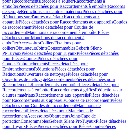
pour Raccordements
Raccords à souder
Raccordements à
emboîter
Pièces détachées pour Raccordements à emboîter
Raccords
de serrage
Réductions sur d'autres matériaux
Pièces détachées pour
Réductions sur d'autres matériaux
Raccordements aux
appareils
Pièces détachées pour Raccordements aux appareils
Coudes
de raccordement
Pièces détachées pour Coudes de
raccordement
Manchons de raccordement à emboîter
Pièces
détachées pour Manchons de raccordement à
emboîter
Accessoires
Colliers
Fixations pour
colliers
Obturateurs
Joints
Consommables
Geberit Silent-
PP
Tuyaux
Pièces détachées pour Tuyaux
Pièces
Pièces détachées
pour Pièces
Coudes
Pièces détachées pour
Coudes
Embranchements
Pièces détachées pour
Embranchements
Réductions
Pièces détachées pour
Réductions
Ouvertures de nettoyage
Pièces détachées pour
Ouvertures de nettoyage
Raccordements
Pièces détachées pour
Raccordements
Raccordements à emboîter
Pièces détachées pour
Raccordements à emboîter
Raccordements à griffes
Réductions sur
d'autres matériaux
Raccordements aux appareils
Pièces détachées
pour Raccordements aux appareils
Coudes de raccordement
Pièces
détachées pour Coudes de raccordement
Manchons de
raccordement
Pièces détachées pour Manchons de
raccordement
Accessoires
Obturateurs
Joints
Cape de
protection
Consommables
Geberit Silent-Pro
Tuyaux
Pièces détachées
pour Tuyaux
Pièces
Pièces détachées pour Pièces
Coudes
Pièces