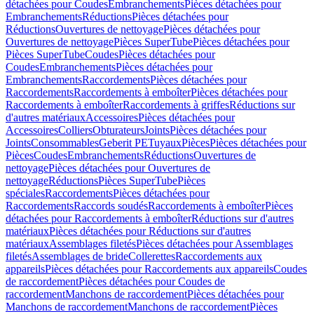
détachées pour Coudes
Embranchements
Pièces détachées pour
Embranchements
Réductions
Pièces détachées pour
Réductions
Ouvertures de nettoyage
Pièces détachées pour
Ouvertures de nettoyage
Pièces SuperTube
Pièces détachées pour
Pièces SuperTube
Coudes
Pièces détachées pour
Coudes
Embranchements
Pièces détachées pour
Embranchements
Raccordements
Pièces détachées pour
Raccordements
Raccordements à emboîter
Pièces détachées pour
Raccordements à emboîter
Raccordements à griffes
Réductions sur
d'autres matériaux
Accessoires
Pièces détachées pour
Accessoires
Colliers
Obturateurs
Joints
Pièces détachées pour
Joints
Consommables
Geberit PE
Tuyaux
Pièces
Pièces détachées pour
Pièces
Coudes
Embranchements
Réductions
Ouvertures de
nettoyage
Pièces détachées pour Ouvertures de
nettoyage
Réductions
Pièces SuperTube
Pièces
spéciales
Raccordements
Pièces détachées pour
Raccordements
Raccords soudés
Raccordements à emboîter
Pièces
détachées pour Raccordements à emboîter
Réductions sur d'autres
matériaux
Pièces détachées pour Réductions sur d'autres
matériaux
Assemblages filetés
Pièces détachées pour Assemblages
filetés
Assemblages de bride
Collerettes
Raccordements aux
appareils
Pièces détachées pour Raccordements aux appareils
Coudes
de raccordement
Pièces détachées pour Coudes de
raccordement
Manchons de raccordement
Pièces détachées pour
Manchons de raccordement
Manchons de raccordement
Pièces