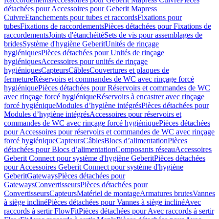
détachées pour Accessoires pour Geberit Mapress
Cuivre
Etanchements pour tubes et raccords
Fixations pour
tubes
Fixations de raccordements
Pièces détachées pour Fixations de
raccordements
Joints d'étanchéité
Sets de vis pour assemblages de
brides
Système d'hygiène Geberit
Unités de rinçage
hygiéniques
Pièces détachées pour Unités de rinçage
hygiéniques
Accessoires pour unités de rinçage
hygiéniques
Capteurs
Câbles
Couvertures et plaques de
fermeture
Réservoirs et commandes de WC avec rinçage forcé
hygiénique
Pièces détachées pour Réservoirs et commandes de WC
avec rinçage forcé hygiénique
Réservoirs à encastrer avec rinçage
forcé hygiénique
Modules d’hygiène intégrés
Pièces détachées pour
Modules d’hygiène intégrés
Accessoires pour réservoirs et
commandes de WC avec rinçage forcé hygiénique
Pièces détachées
pour Accessoires pour réservoirs et commandes de WC avec rinçage
forcé hygiénique
Capteurs
Câbles
Blocs d’alimentation
Pièces
détachées pour Blocs d’alimentation
Composants réseau
Accessoires
Geberit Connect pour système d'hygiène Geberit
Pièces détachées
pour Accessoires Geberit Connect pour système d'hygiène
Geberit
Gateways
Pièces détachées pour
Gateways
Convertisseurs
Pièces détachées pour
Convertisseurs
Capteurs
Matériel de montage
Armatures brutes
Vannes
à siège incliné
Pièces détachées pour Vannes à siège incliné
Avec
raccords à sertir FlowFit
Pièces détachées pour Avec raccords à sertir