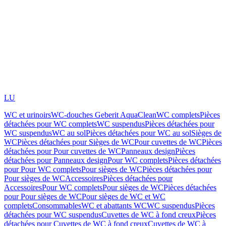
LU
WC et urinoirs
WC-douches Geberit AquaClean
WC complets
Pièces
détachées pour WC complets
WC suspendus
Pièces détachées pour
WC suspendus
WC au sol
Pièces détachées pour WC au sol
Sièges de
WC
Pièces détachées pour Sièges de WC
Pour cuvettes de WC
Pièces
détachées pour Pour cuvettes de WC
Panneaux design
Pièces
détachées pour Panneaux design
Pour WC complets
Pièces détachées
pour Pour WC complets
Pour sièges de WC
Pièces détachées pour
Pour sièges de WC
Accessoires
Pièces détachées pour
Accessoires
Pour WC complets
Pour sièges de WC
Pièces détachées
pour Pour sièges de WC
Pour sièges de WC et WC
complets
Consommables
WC et abattants WC
WC suspendus
Pièces
détachées pour WC suspendus
Cuvettes de WC à fond creux
Pièces
détachées pour Cuvettes de WC à fond creux
Cuvettes de WC à