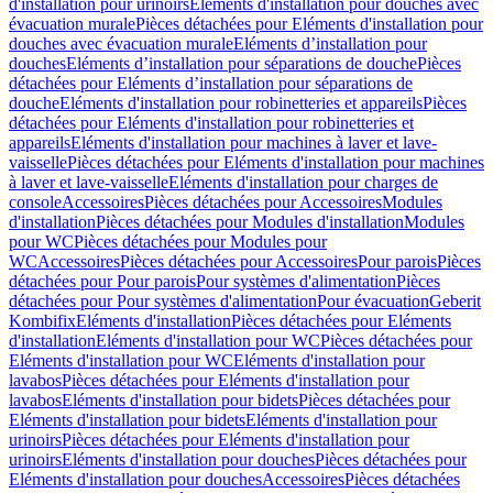
d'installation pour urinoirs
Eléments d'installation pour douches avec
évacuation murale
Pièces détachées pour Eléments d'installation pour
douches avec évacuation murale
Eléments d’installation pour
douches
Eléments d’installation pour séparations de douche
Pièces
détachées pour Eléments d’installation pour séparations de
douche
Eléments d'installation pour robinetteries et appareils
Pièces
détachées pour Eléments d'installation pour robinetteries et
appareils
Eléments d'installation pour machines à laver et lave-
vaisselle
Pièces détachées pour Eléments d'installation pour machines
à laver et lave-vaisselle
Eléments d'installation pour charges de
console
Accessoires
Pièces détachées pour Accessoires
Modules
d'installation
Pièces détachées pour Modules d'installation
Modules
pour WC
Pièces détachées pour Modules pour
WC
Accessoires
Pièces détachées pour Accessoires
Pour parois
Pièces
détachées pour Pour parois
Pour systèmes d'alimentation
Pièces
détachées pour Pour systèmes d'alimentation
Pour évacuation
Geberit
Kombifix
Eléments d'installation
Pièces détachées pour Eléments
d'installation
Eléments d'installation pour WC
Pièces détachées pour
Eléments d'installation pour WC
Eléments d'installation pour
lavabos
Pièces détachées pour Eléments d'installation pour
lavabos
Eléments d'installation pour bidets
Pièces détachées pour
Eléments d'installation pour bidets
Eléments d'installation pour
urinoirs
Pièces détachées pour Eléments d'installation pour
urinoirs
Eléments d'installation pour douches
Pièces détachées pour
Eléments d'installation pour douches
Accessoires
Pièces détachées