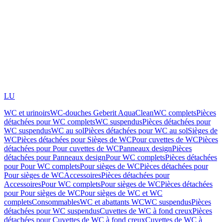
LU
WC et urinoirs
WC-douches Geberit AquaClean
WC complets
Pièces
détachées pour WC complets
WC suspendus
Pièces détachées pour
WC suspendus
WC au sol
Pièces détachées pour WC au sol
Sièges de
WC
Pièces détachées pour Sièges de WC
Pour cuvettes de WC
Pièces
détachées pour Pour cuvettes de WC
Panneaux design
Pièces
détachées pour Panneaux design
Pour WC complets
Pièces détachées
pour Pour WC complets
Pour sièges de WC
Pièces détachées pour
Pour sièges de WC
Accessoires
Pièces détachées pour
Accessoires
Pour WC complets
Pour sièges de WC
Pièces détachées
pour Pour sièges de WC
Pour sièges de WC et WC
complets
Consommables
WC et abattants WC
WC suspendus
Pièces
détachées pour WC suspendus
Cuvettes de WC à fond creux
Pièces
détachées pour Cuvettes de WC à fond creux
Cuvettes de WC à