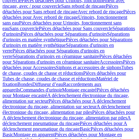
couvercle
Pièces détachées pour Urinoirs, fonctionnement avec
rinçage, avec / pour couvercle
Sans rebord de rinçage
Pièces
détachées pour Sans rebord de rinçage
Avec rebord de rinçage
Pièces
détachées pour Avec rebord de rinçage
Urinoirs, fonctionnement
sans eau
Pièces détachées pour Urinoirs, fonctionnement sans
eau
Sans couvercle
Pièces détachées pour Sans couvercle
Séparations
d'urinoirs
Pièces détachées pour Séparations d'urinoirs
Séparations
d'urinoirs en matière synthétique
Pièces détachées pour Séparations
d'urinoirs en matière synthétique
Séparations d'urinoirs en
verre
Pièces détachées pour Séparations d'urinoirs en
verre
Séparations d'urinoirs en céramique sanitaire
Pièces détachées
pour Séparations d'urinoirs en céramique sanitaire
Accessoires
Pièces
détachées pour Accessoires
Siphons et accessoires de siphons
Tubes
de chasse, coudes de chasse et réductions
Pièces détachées pour
Tubes de chasse, coudes de chasse et réductions
Matériel de
fixation
Bondes
Diffuseur d’eau
Raccordements aux
appareils
Commandes d'urinoir
Montage encastré
Pièces détachées
pour Montage encastré
A déclenchement électronique du rinçage,
alimentation sur secteur
Pièces détachées pour A déclenchement
électronique du rinçage, alimentation sur secteur
A déclenchement
électronique du rinçage, alimentation par piles
Pièces détachées pour
A déclenchement électronique du rinçage, alimentation par piles
A
déclenchement pneumatique du rinçage
Pièces détachées pour A
déclenchement pneumatique du rinçage
Basic
Pièces détachées pour
Basic
Montage en apparent
Pièces détachées pour Montage en