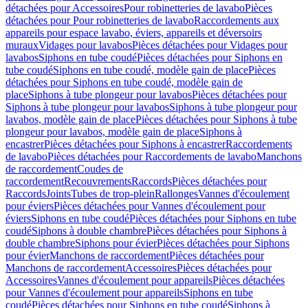
détachées pour Accessoires
Pour robinetteries de lavabo
Pièces
détachées pour Pour robinetteries de lavabo
Raccordements aux
appareils pour espace lavabo, éviers, appareils et déversoirs
muraux
Vidages pour lavabos
Pièces détachées pour Vidages pour
lavabos
Siphons en tube coudé
Pièces détachées pour Siphons en
tube coudé
Siphons en tube coudé, modèle gain de place
Pièces
détachées pour Siphons en tube coudé, modèle gain de
place
Siphons à tube plongeur pour lavabos
Pièces détachées pour
Siphons à tube plongeur pour lavabos
Siphons à tube plongeur pour
lavabos, modèle gain de place
Pièces détachées pour Siphons à tube
plongeur pour lavabos, modèle gain de place
Siphons à
encastrer
Pièces détachées pour Siphons à encastrer
Raccordements
de lavabo
Pièces détachées pour Raccordements de lavabo
Manchons
de raccordement
Coudes de
raccordement
Recouvrements
Raccords
Pièces détachées pour
Raccords
Joints
Tubes de trop-plein
Rallonges
Vannes d'écoulement
pour éviers
Pièces détachées pour Vannes d'écoulement pour
éviers
Siphons en tube coudé
Pièces détachées pour Siphons en tube
coudé
Siphons à double chambre
Pièces détachées pour Siphons à
double chambre
Siphons pour évier
Pièces détachées pour Siphons
pour évier
Manchons de raccordement
Pièces détachées pour
Manchons de raccordement
Accessoires
Pièces détachées pour
Accessoires
Vannes d'écoulement pour appareils
Pièces détachées
pour Vannes d'écoulement pour appareils
Siphons en tube
coudé
Pièces détachées pour Siphons en tube coudé
Siphons à