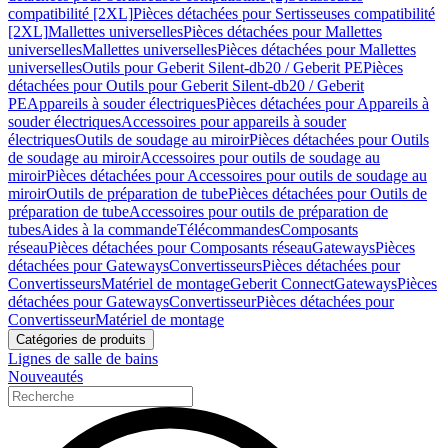
compatibilité [2XL]
Pièces détachées pour Sertisseuses compatibilité
[2XL]
Mallettes universelles
Pièces détachées pour Mallettes
universelles
Mallettes universelles
Pièces détachées pour Mallettes
universelles
Outils pour Geberit Silent-db20 / Geberit PE
Pièces
détachées pour Outils pour Geberit Silent-db20 / Geberit
PE
Appareils à souder électriques
Pièces détachées pour Appareils à
souder électriques
Accessoires pour appareils à souder
électriques
Outils de soudage au miroir
Pièces détachées pour Outils
de soudage au miroir
Accessoires pour outils de soudage au
miroir
Pièces détachées pour Accessoires pour outils de soudage au
miroir
Outils de préparation de tube
Pièces détachées pour Outils de
préparation de tube
Accessoires pour outils de préparation de
tubes
Aides à la commande
Télécommandes
Composants
réseau
Pièces détachées pour Composants réseau
Gateways
Pièces
détachées pour Gateways
Convertisseurs
Pièces détachées pour
Convertisseurs
Matériel de montage
Geberit Connect
Gateways
Pièces
détachées pour Gateways
Convertisseur
Pièces détachées pour
Convertisseur
Matériel de montage
Catégories de produits
Lignes de salle de bains
Nouveautés