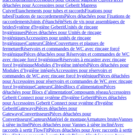
détachées pour Accessoires pour Geberit Mapress
Cuivre
Etanchements pour tubes et raccords
Fixations pour
tubes
Fixations de raccordements
Pièces détachées pour Fixations de
raccordements
Joints d'étanchéité
Sets de vis pour assemblages de
brides
Système d'hygiène Geberit
Unités de rinçage
hygiéniques
Pièces détachées pour Unités de rinçage
hygiéniques
Accessoires pour unités de rinçage
hygiéniques
Capteurs
Câbles
Couvertures et plaques de
fermeture
Réservoirs et commandes de WC avec rinçage forcé
hygiénique
Pièces détachées pour Réservoirs et commandes de WC
avec rinçage forcé hygiénique
Réservoirs à encastrer avec rinçage
forcé hygiénique
Modules d’hygiène intégrés
Pièces détachées pour
Modules d’hygiène intégrés
Accessoires pour réservoirs et
commandes de WC avec rinçage forcé hygiénique
Pièces détachées
pour Accessoires pour réservoirs et commandes de WC avec rinçage
forcé hygiénique
Capteurs
Câbles
Blocs d’alimentation
Pièces
détachées pour Blocs d’alimentation
Composants réseau
Accessoires
Geberit Connect pour système d'hygiène Geberit
Pièces détachées
pour Accessoires Geberit Connect pour système d'hygiène
Geberit
Gateways
Pièces détachées pour
Gateways
Convertisseurs
Pièces détachées pour
Convertisseurs
Capteurs
Matériel de montage
Armatures brutes
Vannes
à siège incliné
Pièces détachées pour Vannes à siège incliné
Avec
raccords à sertir FlowFit
Pièces détachées pour Avec raccords à sertir