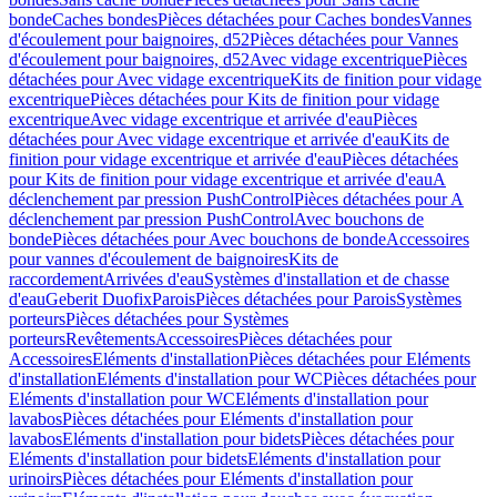
bonde
Caches bondes
Pièces détachées pour Caches bondes
Vannes
d'écoulement pour baignoires, d52
Pièces détachées pour Vannes
d'écoulement pour baignoires, d52
Avec vidage excentrique
Pièces
détachées pour Avec vidage excentrique
Kits de finition pour vidage
excentrique
Pièces détachées pour Kits de finition pour vidage
excentrique
Avec vidage excentrique et arrivée d'eau
Pièces
détachées pour Avec vidage excentrique et arrivée d'eau
Kits de
finition pour vidage excentrique et arrivée d'eau
Pièces détachées
pour Kits de finition pour vidage excentrique et arrivée d'eau
A
déclenchement par pression PushControl
Pièces détachées pour A
déclenchement par pression PushControl
Avec bouchons de
bonde
Pièces détachées pour Avec bouchons de bonde
Accessoires
pour vannes d'écoulement de baignoires
Kits de
raccordement
Arrivées d'eau
Systèmes d'installation et de chasse
d'eau
Geberit Duofix
Parois
Pièces détachées pour Parois
Systèmes
porteurs
Pièces détachées pour Systèmes
porteurs
Revêtements
Accessoires
Pièces détachées pour
Accessoires
Eléments d'installation
Pièces détachées pour Eléments
d'installation
Eléments d'installation pour WC
Pièces détachées pour
Eléments d'installation pour WC
Eléments d'installation pour
lavabos
Pièces détachées pour Eléments d'installation pour
lavabos
Eléments d'installation pour bidets
Pièces détachées pour
Eléments d'installation pour bidets
Eléments d'installation pour
urinoirs
Pièces détachées pour Eléments d'installation pour