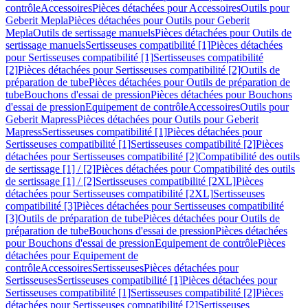
contrôle
Accessoires
Pièces détachées pour Accessoires
Outils pour
Geberit Mepla
Pièces détachées pour Outils pour Geberit
Mepla
Outils de sertissage manuels
Pièces détachées pour Outils de
sertissage manuels
Sertisseuses compatibilité [1]
Pièces détachées
pour Sertisseuses compatibilité [1]
Sertisseuses compatibilité
[2]
Pièces détachées pour Sertisseuses compatibilité [2]
Outils de
préparation de tube
Pièces détachées pour Outils de préparation de
tube
Bouchons d'essai de pression
Pièces détachées pour Bouchons
d'essai de pression
Equipement de contrôle
Accessoires
Outils pour
Geberit Mapress
Pièces détachées pour Outils pour Geberit
Mapress
Sertisseuses compatibilité [1]
Pièces détachées pour
Sertisseuses compatibilité [1]
Sertisseuses compatibilité [2]
Pièces
détachées pour Sertisseuses compatibilité [2]
Compatibilité des outils
de sertissage [1] / [2]
Pièces détachées pour Compatibilité des outils
de sertissage [1] / [2]
Sertisseuses compatibilité [2XL]
Pièces
détachées pour Sertisseuses compatibilité [2XL]
Sertisseuses
compatibilité [3]
Pièces détachées pour Sertisseuses compatibilité
[3]
Outils de préparation de tube
Pièces détachées pour Outils de
préparation de tube
Bouchons d'essai de pression
Pièces détachées
pour Bouchons d'essai de pression
Equipement de contrôle
Pièces
détachées pour Equipement de
contrôle
Accessoires
Sertisseuses
Pièces détachées pour
Sertisseuses
Sertisseuses compatibilité [1]
Pièces détachées pour
Sertisseuses compatibilité [1]
Sertisseuses compatibilité [2]
Pièces
détachées pour Sertisseuses compatibilité [2]
Sertisseuses