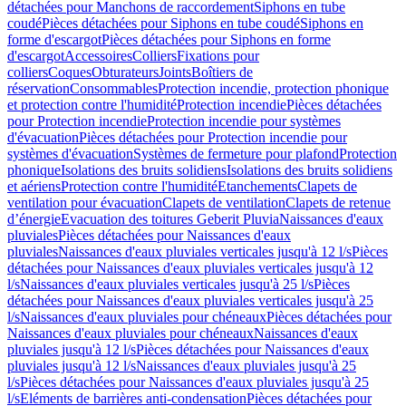
détachées pour Manchons de raccordement
Siphons en tube
coudé
Pièces détachées pour Siphons en tube coudé
Siphons en
forme d'escargot
Pièces détachées pour Siphons en forme
d'escargot
Accessoires
Colliers
Fixations pour
colliers
Coques
Obturateurs
Joints
Boîtiers de
réservation
Consommables
Protection incendie, protection phonique
et protection contre l'humidité
Protection incendie
Pièces détachées
pour Protection incendie
Protection incendie pour systèmes
d'évacuation
Pièces détachées pour Protection incendie pour
systèmes d'évacuation
Systèmes de fermeture pour plafond
Protection
phonique
Isolations des bruits solidiens
Isolations des bruits solidiens
et aériens
Protection contre l'humidité
Etanchements
Clapets de
ventilation pour évacuation
Clapets de ventilation
Clapets de retenue
d’énergie
Evacuation des toitures Geberit Pluvia
Naissances d'eaux
pluviales
Pièces détachées pour Naissances d'eaux
pluviales
Naissances d'eaux pluviales verticales jusqu'à 12 l/s
Pièces
détachées pour Naissances d'eaux pluviales verticales jusqu'à 12
l/s
Naissances d'eaux pluviales verticales jusqu'à 25 l/s
Pièces
détachées pour Naissances d'eaux pluviales verticales jusqu'à 25
l/s
Naissances d'eaux pluviales pour chéneaux
Pièces détachées pour
Naissances d'eaux pluviales pour chéneaux
Naissances d'eaux
pluviales jusqu'à 12 l/s
Pièces détachées pour Naissances d'eaux
pluviales jusqu'à 12 l/s
Naissances d'eaux pluviales jusqu'à 25
l/s
Pièces détachées pour Naissances d'eaux pluviales jusqu'à 25
l/s
Eléments de barrières anti-condensation
Pièces détachées pour