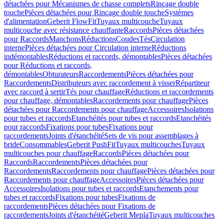
détachées pour Mécanismes de chasse complets
Rinçage double
touche
Pièces détachées pour Rinçage double touche
Systèmes
d'alimentation
Geberit FlowFit
Tuyaux multicouche
Tuyaux
multicouche avec résistance chauffante
Raccords
Pièces détachées
pour Raccords
Manchons
Réductions
Coudes
Tés
Circulation
interne
Pièces détachées pour Circulation interne
Réductions
indémontables
Réductions et raccords, démontables
Pièces détachées
pour Réductions et raccords,
démontables
Obturateurs
Raccordements
Pièces détachées pour
Raccordements
Distributeurs avec raccordement à visser
Répartiteur
avec raccord à sertir
Tés pour chauffage
Réductions et raccordements
pour chauffage, démontables
Raccordements pour chauffage
Pièces
détachées pour Raccordements pour chauffage
Accessoires
Isolations
pour tubes et raccords
Etanchéités pour tubes et raccords
Etanchéités
pour raccords
Fixations pour tubes
Fixations pour
raccordements
Joints d'étanchéité
Sets de vis pour assemblages à
bride
Consommables
Geberit PushFit
Tuyaux multicouches
Tuyaux
multicouches pour chauffage
Raccords
Pièces détachées pour
Raccords
Raccordements
Pièces détachées pour
Raccordements
Raccordements pour chauffage
Pièces détachées pour
Raccordements pour chauffage
Accessoires
Pièces détachées pour
Accessoires
Isolations pour tubes et raccords
Etanchements pour
tubes et raccords
Fixations pour tubes
Fixations de
raccordements
Pièces détachées pour Fixations de
raccordements
Joints d'étanchéité
Geberit Mepla
Tuyaux multicouches