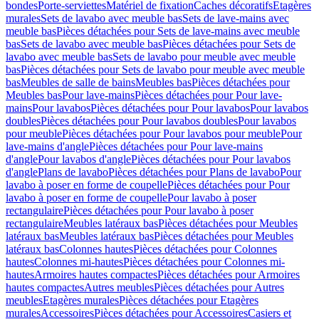
bondes
Porte-serviettes
Matériel de fixation
Caches décoratifs
Etagères
murales
Sets de lavabo avec meuble bas
Sets de lave-mains avec
meuble bas
Pièces détachées pour Sets de lave-mains avec meuble
bas
Sets de lavabo avec meuble bas
Pièces détachées pour Sets de
lavabo avec meuble bas
Sets de lavabo pour meuble avec meuble
bas
Pièces détachées pour Sets de lavabo pour meuble avec meuble
bas
Meubles de salle de bains
Meubles bas
Pièces détachées pour
Meubles bas
Pour lave-mains
Pièces détachées pour Pour lave-
mains
Pour lavabos
Pièces détachées pour Pour lavabos
Pour lavabos
doubles
Pièces détachées pour Pour lavabos doubles
Pour lavabos
pour meuble
Pièces détachées pour Pour lavabos pour meuble
Pour
lave-mains d'angle
Pièces détachées pour Pour lave-mains
d'angle
Pour lavabos d'angle
Pièces détachées pour Pour lavabos
d'angle
Plans de lavabo
Pièces détachées pour Plans de lavabo
Pour
lavabo à poser en forme de coupelle
Pièces détachées pour Pour
lavabo à poser en forme de coupelle
Pour lavabo à poser
rectangulaire
Pièces détachées pour Pour lavabo à poser
rectangulaire
Meubles latéraux bas
Pièces détachées pour Meubles
latéraux bas
Meubles latéraux bas
Pièces détachées pour Meubles
latéraux bas
Colonnes hautes
Pièces détachées pour Colonnes
hautes
Colonnes mi-hautes
Pièces détachées pour Colonnes mi-
hautes
Armoires hautes compactes
Pièces détachées pour Armoires
hautes compactes
Autres meubles
Pièces détachées pour Autres
meubles
Etagères murales
Pièces détachées pour Etagères
murales
Accessoires
Pièces détachées pour Accessoires
Casiers et