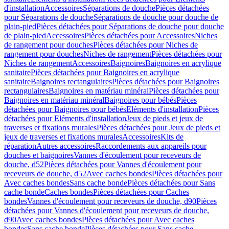
d'installation
Accessoires
Séparations de douche
Pièces détachées
pour Séparations de douche
Séparations de douche pour douche de
plain-pied
Pièces détachées pour Séparations de douche pour douche
de plain-pied
Accessoires
Pièces détachées pour Accessoires
Niches
de rangement pour douches
Pièces détachées pour Niches de
rangement pour douches
Niches de rangement
Pièces détachées pour
Niches de rangement
Accessoires
Baignoires
Baignoires en acrylique
sanitaire
Pièces détachées pour Baignoires en acrylique
sanitaire
Baignoires rectangulaires
Pièces détachées pour Baignoires
rectangulaires
Baignoires en matériau minéral
Pièces détachées pour
Baignoires en matériau minéral
Baignoires pour bébés
Pièces
détachées pour Baignoires pour bébés
Eléments d'installation
Pièces
détachées pour Eléments d'installation
Jeux de pieds et jeux de
traverses et fixations murales
Pièces détachées pour Jeux de pieds et
jeux de traverses et fixations murales
Accessoires
Kits de
réparation
Autres accessoires
Raccordements aux appareils pour
douches et baignoires
Vannes d'écoulement pour receveurs de
douche, d52
Pièces détachées pour Vannes d'écoulement pour
receveurs de douche, d52
Avec caches bondes
Pièces détachées pour
Avec caches bondes
Sans cache bonde
Pièces détachées pour Sans
cache bonde
Caches bondes
Pièces détachées pour Caches
bondes
Vannes d'écoulement pour receveurs de douche, d90
Pièces
détachées pour Vannes d'écoulement pour receveurs de douche,
d90
Avec caches bondes
Pièces détachées pour Avec caches
bondes
Sans cache bonde
Pièces détachées pour Sans cache