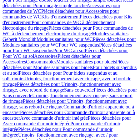
détachées pour Pour rinçage simple touche
Accessoires pour
commandes de WC
Pièces détachées pour Accessoires pour
commandes de WC
Kits d'encastrement
Pièces détachées pour Kits
d'encastrement
Pour commandes de WC à déclenchement
électronique du rinçage
Pièces détachées pour Pour commandes de
WC à déclenchement électronique du rinçage
Modules sanitaires
Geberit Monolith
Modules sanitaires pour WC
Pièces détachées pour
Modules sanitaires pour WC
Pour WC suspendus
Pièces détachées
pour Pour WC suspendus
Pour WC au sol
Pièces détachées pour
Pour WC au sol
Accessoires
Pièces détachées pour
Accessoires
Consommables
Modules sanitaires pour bidets
Pièces
détachées pour Modules sanitaires pour bidets
Pour bidets suspendus
et au sol
Pièces détachées pour Pour bidets suspendus et au
sol
Urinoirs
Urinoirs, fonctionnement avec rinçage, avec rebord de
rinçage
Pièces détachées pour Urinoirs, fonctionnement avec
rinçage, avec rebord de rinçage
Sans couvercle
Pièces détachées pour
Sans couvercle
Urinoirs, fonctionnement avec rinçage, sans rebord
de rinçage
Pièces détachées pour Urinoirs, fonctionnement avec
rinçage, sans rebord de rinçage
Commande d'urinoir apparente ou à
encastrer
Pièces détachées pour Commande d'urinoir apparente ou à
encastrer
Avec commande d'urinoir intégrée
Pièces détachées pour
Avec commande d'urinoir intégrée
Pour commande d'urinoir
intégrée
Pièces détachées pour Pour commande d'urinoir
intégrée
Urinoirs, fonctionnement avec rinçage, avec / pour