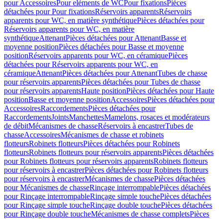
pour Accessoires
Pour eléments de WC
Pour fixations
Pièces
détachées pour Pour fixations
Réservoirs apparents
Réservoirs
apparents pour WC, en matière synthétique
Pièces détachées pour
Réservoirs apparents pour WC, en matière
synthétique
Attenant
Pièces détachées pour Attenant
Basse et
moyenne position
Pièces détachées pour Basse et moyenne
position
Réservoirs apparents pour WC, en céramique
Pièces
détachées pour Réservoirs apparents pour WC, en
céramique
Attenant
Pièces détachées pour Attenant
Tubes de chasse
pour réservoirs apparents
Pièces détachées pour Tubes de chasse
pour réservoirs apparents
Haute position
Pièces détachées pour Haute
position
Basse et moyenne position
Accessoires
Pièces détachées pour
Accessoires
Raccordements
Pièces détachées pour
Raccordements
Joints
Manchettes
Mamelons, rosaces et modérateurs
de débit
Mécanismes de chasse
Réservoirs à encastrer
Tubes de
chasse
Accessoires
Mécanismes de chasse et robinets
flotteurs
Robinets flotteurs
Pièces détachées pour Robinets
flotteurs
Robinets flotteurs pour réservoirs apparents
Pièces détachées
pour Robinets flotteurs pour réservoirs apparents
Robinets flotteurs
pour réservoirs à encastrer
Pièces détachées pour Robinets flotteurs
pour réservoirs à encastrer
Mécanismes de chasse
Pièces détachées
pour Mécanismes de chasse
Rinçage interrompable
Pièces détachées
pour Rinçage interrompable
Rinçage simple touche
Pièces détachées
pour Rinçage simple touche
Rinçage double touche
Pièces détachées
pour Rinçage double touche
Mécanismes de chasse complets
Pièces