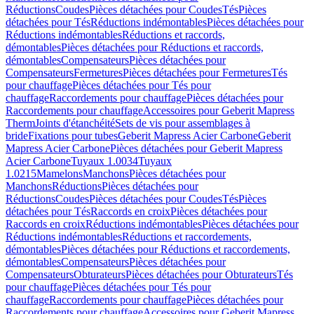
Réductions
Coudes
Pièces détachées pour Coudes
Tés
Pièces
détachées pour Tés
Réductions indémontables
Pièces détachées pour
Réductions indémontables
Réductions et raccords,
démontables
Pièces détachées pour Réductions et raccords,
démontables
Compensateurs
Pièces détachées pour
Compensateurs
Fermetures
Pièces détachées pour Fermetures
Tés
pour chauffage
Pièces détachées pour Tés pour
chauffage
Raccordements pour chauffage
Pièces détachées pour
Raccordements pour chauffage
Accessoires pour Geberit Mapress
Therm
Joints d'étanchéité
Sets de vis pour assemblages à
bride
Fixations pour tubes
Geberit Mapress Acier Carbone
Geberit
Mapress Acier Carbone
Pièces détachées pour Geberit Mapress
Acier Carbone
Tuyaux 1.0034
Tuyaux
1.0215
Mamelons
Manchons
Pièces détachées pour
Manchons
Réductions
Pièces détachées pour
Réductions
Coudes
Pièces détachées pour Coudes
Tés
Pièces
détachées pour Tés
Raccords en croix
Pièces détachées pour
Raccords en croix
Réductions indémontables
Pièces détachées pour
Réductions indémontables
Réductions et raccordements,
démontables
Pièces détachées pour Réductions et raccordements,
démontables
Compensateurs
Pièces détachées pour
Compensateurs
Obturateurs
Pièces détachées pour Obturateurs
Tés
pour chauffage
Pièces détachées pour Tés pour
chauffage
Raccordements pour chauffage
Pièces détachées pour
Raccordements pour chauffage
Accessoires pour Geberit Mapress