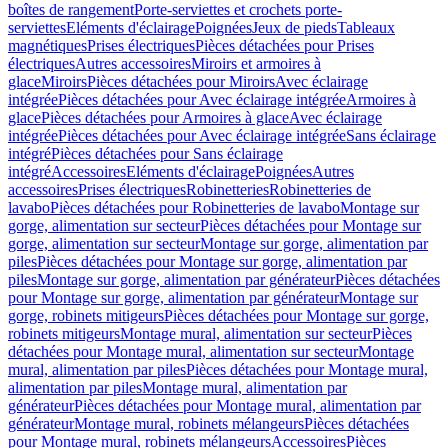
boîtes de rangement
Porte-serviettes et crochets porte-
serviettes
Eléments d'éclairage
Poignées
Jeux de pieds
Tableaux
magnétiques
Prises électriques
Pièces détachées pour Prises
électriques
Autres accessoires
Miroirs et armoires à
glace
Miroirs
Pièces détachées pour Miroirs
Avec éclairage
intégrée
Pièces détachées pour Avec éclairage intégrée
Armoires à
glace
Pièces détachées pour Armoires à glace
Avec éclairage
intégrée
Pièces détachées pour Avec éclairage intégrée
Sans éclairage
intégré
Pièces détachées pour Sans éclairage
intégré
Accessoires
Eléments d'éclairage
Poignées
Autres
accessoires
Prises électriques
Robinetteries
Robinetteries de
lavabo
Pièces détachées pour Robinetteries de lavabo
Montage sur
gorge, alimentation sur secteur
Pièces détachées pour Montage sur
gorge, alimentation sur secteur
Montage sur gorge, alimentation par
piles
Pièces détachées pour Montage sur gorge, alimentation par
piles
Montage sur gorge, alimentation par générateur
Pièces détachées
pour Montage sur gorge, alimentation par générateur
Montage sur
gorge, robinets mitigeurs
Pièces détachées pour Montage sur gorge,
robinets mitigeurs
Montage mural, alimentation sur secteur
Pièces
détachées pour Montage mural, alimentation sur secteur
Montage
mural, alimentation par piles
Pièces détachées pour Montage mural,
alimentation par piles
Montage mural, alimentation par
générateur
Pièces détachées pour Montage mural, alimentation par
générateur
Montage mural, robinets mélangeurs
Pièces détachées
pour Montage mural, robinets mélangeurs
Accessoires
Pièces