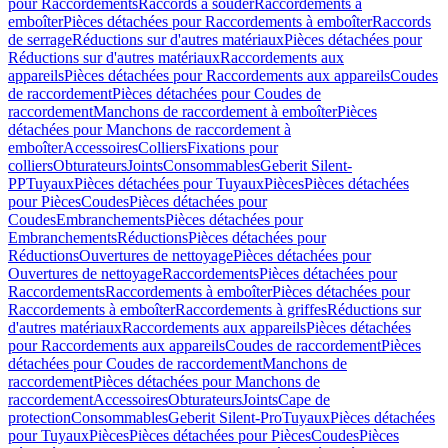
pour Raccordements
Raccords à souder
Raccordements à
emboîter
Pièces détachées pour Raccordements à emboîter
Raccords
de serrage
Réductions sur d'autres matériaux
Pièces détachées pour
Réductions sur d'autres matériaux
Raccordements aux
appareils
Pièces détachées pour Raccordements aux appareils
Coudes
de raccordement
Pièces détachées pour Coudes de
raccordement
Manchons de raccordement à emboîter
Pièces
détachées pour Manchons de raccordement à
emboîter
Accessoires
Colliers
Fixations pour
colliers
Obturateurs
Joints
Consommables
Geberit Silent-
PP
Tuyaux
Pièces détachées pour Tuyaux
Pièces
Pièces détachées
pour Pièces
Coudes
Pièces détachées pour
Coudes
Embranchements
Pièces détachées pour
Embranchements
Réductions
Pièces détachées pour
Réductions
Ouvertures de nettoyage
Pièces détachées pour
Ouvertures de nettoyage
Raccordements
Pièces détachées pour
Raccordements
Raccordements à emboîter
Pièces détachées pour
Raccordements à emboîter
Raccordements à griffes
Réductions sur
d'autres matériaux
Raccordements aux appareils
Pièces détachées
pour Raccordements aux appareils
Coudes de raccordement
Pièces
détachées pour Coudes de raccordement
Manchons de
raccordement
Pièces détachées pour Manchons de
raccordement
Accessoires
Obturateurs
Joints
Cape de
protection
Consommables
Geberit Silent-Pro
Tuyaux
Pièces détachées
pour Tuyaux
Pièces
Pièces détachées pour Pièces
Coudes
Pièces