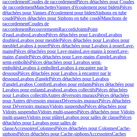
raccordement
Coudes de raccordement
Pièces détachées pour Coudes
de raccordement
Manchettes
Vannes d'écoulement pour bidets
Pièces
détachées pour Vannes d'écoulement pour bidets
Siphons en tube
coudé
Pièces détachées pour Siphons en tube coudé
Manchons de
raccordement
Coudes de
raccordement
Recouvrements
Raccords
Joints
Point
d'eau
Lavabos
Lavabos
Pièces détachées pour Lavabos
Lavabos
doubles
Lavabos pour meuble
Pièces détachées pour Lavabos pour
meuble
Lavabos à poser
Pièces détachées pour Lavabos à poser
Lave-
mains
Pièces détachées pour Lave-mains
Lave-mains à poser
Lave-
mains d'angle
Pièces détachées pour Lave-mains d'angle
Lavabos
semi-emboîtés
Pièces détachées pour Lavabos semi-
emboîtés
Lavabos à emboîter
Lavabos à encastrer par le
dessous
Pièces détachées pour Lavabos à encastrer par le
dessous
Lavabos d'angle
Pièces détachées pour Lavabos
d'angle
Lavabos Comfort
Lavabos pour enfants
Pièces détachées pour
Lavabos pour enfants
Lavabos
Lavabos collectifs
Pièces détachées
pour Lavabos collectifs
Autres déversoirs muraux
Pièces détachées
pour Autres déversoirs muraux
Déversoirs muraux
Pièces détachées
pour Déversoirs muraux
Vidoirs suspendus
Pièces détachées pour
Vidoirs suspendus
Vidoirs multi-usages
Pièces détachées pour Vidoirs
multi-usages
Vidoirs pour plâtre
Lavabos pour salles de classe
Pièces
détachées pour Lavabos pour salles de
classe
Accessoires
Colonnes
Pièces détachées pour Colonnes
Cache-
siphons
Pièces détachées pour Cache-siphons
Accessoires
Caches