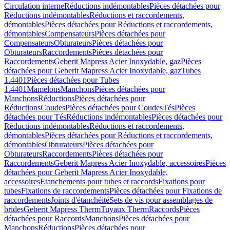
Circulation interne
Réductions indémontables
Pièces détachées pour
Réductions indémontables
Réductions et raccordements,
démontables
Pièces détachées pour Réductions et raccordements,
démontables
Compensateurs
Pièces détachées pour
Compensateurs
Obturateurs
Pièces détachées pour
Obturateurs
Raccordements
Pièces détachées pour
Raccordements
Geberit Mapress Acier Inoxydable, gaz
Pièces
détachées pour Geberit Mapress Acier Inoxydable, gaz
Tubes
1.4401
Pièces détachées pour Tubes
1.4401
Mamelons
Manchons
Pièces détachées pour
Manchons
Réductions
Pièces détachées pour
Réductions
Coudes
Pièces détachées pour Coudes
Tés
Pièces
détachées pour Tés
Réductions indémontables
Pièces détachées pour
Réductions indémontables
Réductions et raccordements,
démontables
Pièces détachées pour Réductions et raccordements,
démontables
Obturateurs
Pièces détachées pour
Obturateurs
Raccordements
Pièces détachées pour
Raccordements
Geberit Mapress Acier Inoxydable, accessoires
Pièces
détachées pour Geberit Mapress Acier Inoxydable,
accessoires
Etanchements pour tubes et raccords
Fixations pour
tubes
Fixations de raccordements
Pièces détachées pour Fixations de
raccordements
Joints d'étanchéité
Sets de vis pour assemblages de
brides
Geberit Mapress Therm
Tuyaux Therm
Raccords
Pièces
détachées pour Raccords
Manchons
Pièces détachées pour
Manchons
Réductions
Pièces détachées pour