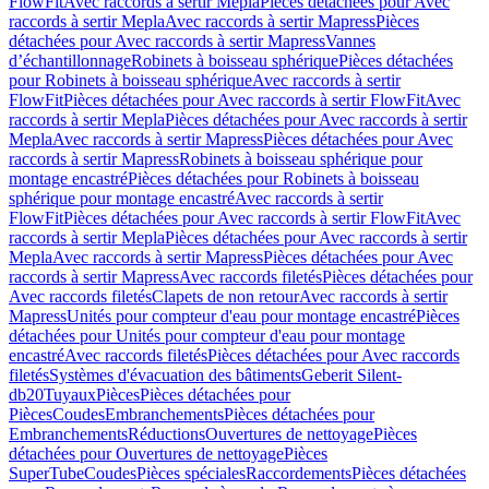
FlowFit
Avec raccords à sertir Mepla
Pièces détachées pour Avec
raccords à sertir Mepla
Avec raccords à sertir Mapress
Pièces
détachées pour Avec raccords à sertir Mapress
Vannes
d’échantillonnage
Robinets à boisseau sphérique
Pièces détachées
pour Robinets à boisseau sphérique
Avec raccords à sertir
FlowFit
Pièces détachées pour Avec raccords à sertir FlowFit
Avec
raccords à sertir Mepla
Pièces détachées pour Avec raccords à sertir
Mepla
Avec raccords à sertir Mapress
Pièces détachées pour Avec
raccords à sertir Mapress
Robinets à boisseau sphérique pour
montage encastré
Pièces détachées pour Robinets à boisseau
sphérique pour montage encastré
Avec raccords à sertir
FlowFit
Pièces détachées pour Avec raccords à sertir FlowFit
Avec
raccords à sertir Mepla
Pièces détachées pour Avec raccords à sertir
Mepla
Avec raccords à sertir Mapress
Pièces détachées pour Avec
raccords à sertir Mapress
Avec raccords filetés
Pièces détachées pour
Avec raccords filetés
Clapets de non retour
Avec raccords à sertir
Mapress
Unités pour compteur d'eau pour montage encastré
Pièces
détachées pour Unités pour compteur d'eau pour montage
encastré
Avec raccords filetés
Pièces détachées pour Avec raccords
filetés
Systèmes d'évacuation des bâtiments
Geberit Silent-
db20
Tuyaux
Pièces
Pièces détachées pour
Pièces
Coudes
Embranchements
Pièces détachées pour
Embranchements
Réductions
Ouvertures de nettoyage
Pièces
détachées pour Ouvertures de nettoyage
Pièces
SuperTube
Coudes
Pièces spéciales
Raccordements
Pièces détachées