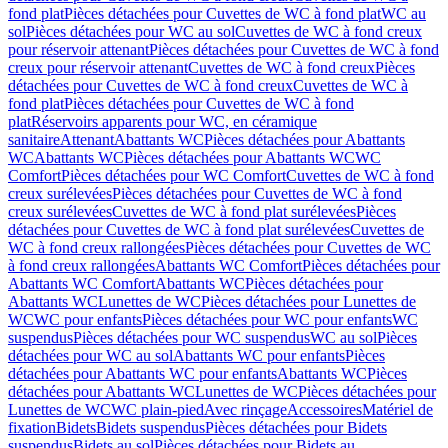
fond plat
Pièces détachées pour Cuvettes de WC à fond plat
WC au
sol
Pièces détachées pour WC au sol
Cuvettes de WC à fond creux
pour réservoir attenant
Pièces détachées pour Cuvettes de WC à fond
creux pour réservoir attenant
Cuvettes de WC à fond creux
Pièces
détachées pour Cuvettes de WC à fond creux
Cuvettes de WC à
fond plat
Pièces détachées pour Cuvettes de WC à fond
plat
Réservoirs apparents pour WC, en céramique
sanitaire
Attenant
Abattants WC
Pièces détachées pour Abattants
WC
Abattants WC
Pièces détachées pour Abattants WC
WC
Comfort
Pièces détachées pour WC Comfort
Cuvettes de WC à fond
creux surélevées
Pièces détachées pour Cuvettes de WC à fond
creux surélevées
Cuvettes de WC à fond plat surélevées
Pièces
détachées pour Cuvettes de WC à fond plat surélevées
Cuvettes de
WC à fond creux rallongées
Pièces détachées pour Cuvettes de WC
à fond creux rallongées
Abattants WC Comfort
Pièces détachées pour
Abattants WC Comfort
Abattants WC
Pièces détachées pour
Abattants WC
Lunettes de WC
Pièces détachées pour Lunettes de
WC
WC pour enfants
Pièces détachées pour WC pour enfants
WC
suspendus
Pièces détachées pour WC suspendus
WC au sol
Pièces
détachées pour WC au sol
Abattants WC pour enfants
Pièces
détachées pour Abattants WC pour enfants
Abattants WC
Pièces
détachées pour Abattants WC
Lunettes de WC
Pièces détachées pour
Lunettes de WC
WC plain-pied
Avec rinçage
Accessoires
Matériel de
fixation
Bidets
Bidets suspendus
Pièces détachées pour Bidets
suspendus
Bidets au sol
Pièces détachées pour Bidets au