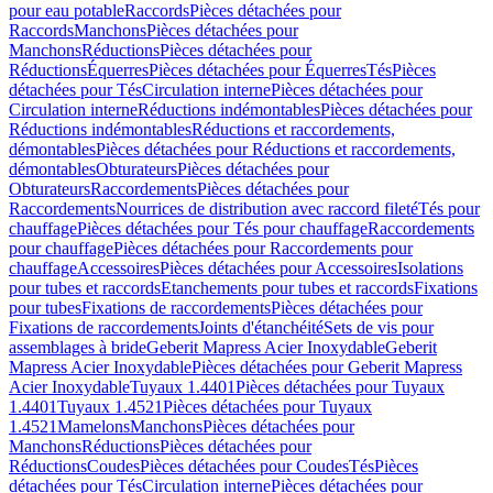
pour eau potable
Raccords
Pièces détachées pour
Raccords
Manchons
Pièces détachées pour
Manchons
Réductions
Pièces détachées pour
Réductions
Équerres
Pièces détachées pour Équerres
Tés
Pièces
détachées pour Tés
Circulation interne
Pièces détachées pour
Circulation interne
Réductions indémontables
Pièces détachées pour
Réductions indémontables
Réductions et raccordements,
démontables
Pièces détachées pour Réductions et raccordements,
démontables
Obturateurs
Pièces détachées pour
Obturateurs
Raccordements
Pièces détachées pour
Raccordements
Nourrices de distribution avec raccord fileté
Tés pour
chauffage
Pièces détachées pour Tés pour chauffage
Raccordements
pour chauffage
Pièces détachées pour Raccordements pour
chauffage
Accessoires
Pièces détachées pour Accessoires
Isolations
pour tubes et raccords
Etanchements pour tubes et raccords
Fixations
pour tubes
Fixations de raccordements
Pièces détachées pour
Fixations de raccordements
Joints d'étanchéité
Sets de vis pour
assemblages à bride
Geberit Mapress Acier Inoxydable
Geberit
Mapress Acier Inoxydable
Pièces détachées pour Geberit Mapress
Acier Inoxydable
Tuyaux 1.4401
Pièces détachées pour Tuyaux
1.4401
Tuyaux 1.4521
Pièces détachées pour Tuyaux
1.4521
Mamelons
Manchons
Pièces détachées pour
Manchons
Réductions
Pièces détachées pour
Réductions
Coudes
Pièces détachées pour Coudes
Tés
Pièces
détachées pour Tés
Circulation interne
Pièces détachées pour