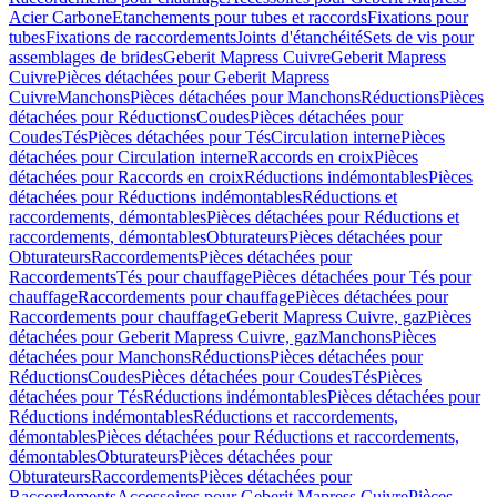
Acier Carbone
Etanchements pour tubes et raccords
Fixations pour
tubes
Fixations de raccordements
Joints d'étanchéité
Sets de vis pour
assemblages de brides
Geberit Mapress Cuivre
Geberit Mapress
Cuivre
Pièces détachées pour Geberit Mapress
Cuivre
Manchons
Pièces détachées pour Manchons
Réductions
Pièces
détachées pour Réductions
Coudes
Pièces détachées pour
Coudes
Tés
Pièces détachées pour Tés
Circulation interne
Pièces
détachées pour Circulation interne
Raccords en croix
Pièces
détachées pour Raccords en croix
Réductions indémontables
Pièces
détachées pour Réductions indémontables
Réductions et
raccordements, démontables
Pièces détachées pour Réductions et
raccordements, démontables
Obturateurs
Pièces détachées pour
Obturateurs
Raccordements
Pièces détachées pour
Raccordements
Tés pour chauffage
Pièces détachées pour Tés pour
chauffage
Raccordements pour chauffage
Pièces détachées pour
Raccordements pour chauffage
Geberit Mapress Cuivre, gaz
Pièces
détachées pour Geberit Mapress Cuivre, gaz
Manchons
Pièces
détachées pour Manchons
Réductions
Pièces détachées pour
Réductions
Coudes
Pièces détachées pour Coudes
Tés
Pièces
détachées pour Tés
Réductions indémontables
Pièces détachées pour
Réductions indémontables
Réductions et raccordements,
démontables
Pièces détachées pour Réductions et raccordements,
démontables
Obturateurs
Pièces détachées pour
Obturateurs
Raccordements
Pièces détachées pour
Raccordements
Accessoires pour Geberit Mapress Cuivre
Pièces