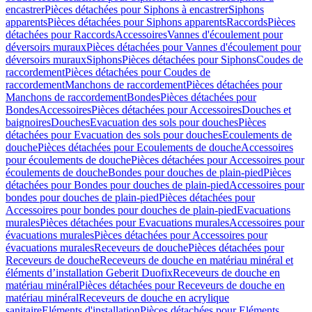
encastrer
Pièces détachées pour Siphons à encastrer
Siphons
apparents
Pièces détachées pour Siphons apparents
Raccords
Pièces
détachées pour Raccords
Accessoires
Vannes d'écoulement pour
déversoirs muraux
Pièces détachées pour Vannes d'écoulement pour
déversoirs muraux
Siphons
Pièces détachées pour Siphons
Coudes de
raccordement
Pièces détachées pour Coudes de
raccordement
Manchons de raccordement
Pièces détachées pour
Manchons de raccordement
Bondes
Pièces détachées pour
Bondes
Accessoires
Pièces détachées pour Accessoires
Douches et
baignoires
Douches
Evacuation des sols pour douches
Pièces
détachées pour Evacuation des sols pour douches
Ecoulements de
douche
Pièces détachées pour Ecoulements de douche
Accessoires
pour écoulements de douche
Pièces détachées pour Accessoires pour
écoulements de douche
Bondes pour douches de plain-pied
Pièces
détachées pour Bondes pour douches de plain-pied
Accessoires pour
bondes pour douches de plain-pied
Pièces détachées pour
Accessoires pour bondes pour douches de plain-pied
Evacuations
murales
Pièces détachées pour Evacuations murales
Accessoires pour
évacuations murales
Pièces détachées pour Accessoires pour
évacuations murales
Receveurs de douche
Pièces détachées pour
Receveurs de douche
Receveurs de douche en matériau minéral et
éléments d’installation Geberit Duofix
Receveurs de douche en
matériau minéral
Pièces détachées pour Receveurs de douche en
matériau minéral
Receveurs de douche en acrylique
sanitaire
Eléments d'installation
Pièces détachées pour Eléments