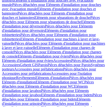
urinoirs
Eléments d'installation pour douches avec évacuation
murale
Pièces détachées pour Eléments d'installation pour douches
avec évacuation murale
Eléments d'installation pour douches et
baignoires
Pièces détachées pour Eléments d'installation pour
douches et baignoires
Eléments pour séparations de douche
Pièces
détachées pour Eléments pour séparations de douche
Eléments
d'installation pour déversoirs
Pièces détachées pour Eléments
d'installation pour déversoirs
Eléments d'installation pour
robinetteries
Pièces détachées pour Eléments d'installation pour
robinetteries
Eléments d'installation pour machines à laver et lave-
vaisselle
Pièces détachées pour Eléments d'installation pour machines
à laver et lave-vaisselle
Eléments d'installation pour charges de
console
Pièces détachées pour Eléments d'installation pour charges
de console
Eléments d'installation pour éviers
Pièces détachées pour
Eléments d'installation pour éviers
Accessoires
Pièces détachées pour
Accessoires
Geberit GIS
Parois
Pièces détachées pour Parois
Systèmes
porteurs
Accessoires pour préfabrications
Pièces détachées pour
Accessoires pour préfabrications
Accessoires pour l'isolation
phonique
Revêtements
Eléments d'installation
Pièces détachées pour
Eléments d'installation
Eléments d'installation pour WC
Pièces
détachées pour Eléments d'installation pour WC
Eléments
d'installation pour lavabos
Pièces détachées pour Eléments
d'installation pour lavabos
Eléments d'installation pour bidets
Pièces
détachées pour Eléments d'installation pour bidets
Eléments
d'installation pour urinoirs
Pièces détachées pour Eléments