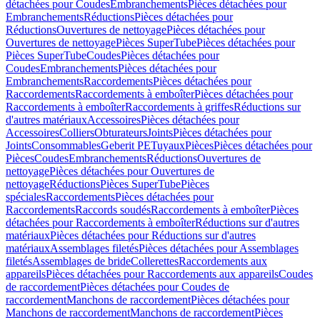
détachées pour Coudes
Embranchements
Pièces détachées pour
Embranchements
Réductions
Pièces détachées pour
Réductions
Ouvertures de nettoyage
Pièces détachées pour
Ouvertures de nettoyage
Pièces SuperTube
Pièces détachées pour
Pièces SuperTube
Coudes
Pièces détachées pour
Coudes
Embranchements
Pièces détachées pour
Embranchements
Raccordements
Pièces détachées pour
Raccordements
Raccordements à emboîter
Pièces détachées pour
Raccordements à emboîter
Raccordements à griffes
Réductions sur
d'autres matériaux
Accessoires
Pièces détachées pour
Accessoires
Colliers
Obturateurs
Joints
Pièces détachées pour
Joints
Consommables
Geberit PE
Tuyaux
Pièces
Pièces détachées pour
Pièces
Coudes
Embranchements
Réductions
Ouvertures de
nettoyage
Pièces détachées pour Ouvertures de
nettoyage
Réductions
Pièces SuperTube
Pièces
spéciales
Raccordements
Pièces détachées pour
Raccordements
Raccords soudés
Raccordements à emboîter
Pièces
détachées pour Raccordements à emboîter
Réductions sur d'autres
matériaux
Pièces détachées pour Réductions sur d'autres
matériaux
Assemblages filetés
Pièces détachées pour Assemblages
filetés
Assemblages de bride
Collerettes
Raccordements aux
appareils
Pièces détachées pour Raccordements aux appareils
Coudes
de raccordement
Pièces détachées pour Coudes de
raccordement
Manchons de raccordement
Pièces détachées pour
Manchons de raccordement
Manchons de raccordement
Pièces