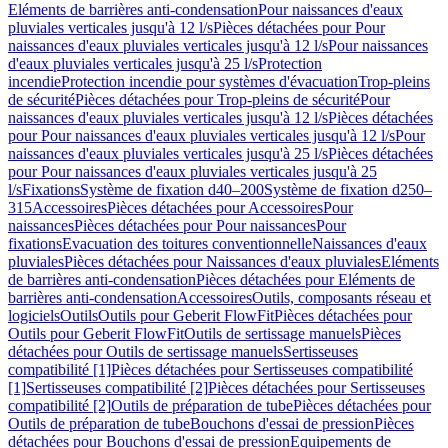
Eléments de barrières anti-condensation
Pour naissances d'eaux
pluviales verticales jusqu'à 12 l/s
Pièces détachées pour Pour
naissances d'eaux pluviales verticales jusqu'à 12 l/s
Pour naissances
d'eaux pluviales verticales jusqu'à 25 l/s
Protection
incendie
Protection incendie pour systèmes d'évacuation
Trop-pleins
de sécurité
Pièces détachées pour Trop-pleins de sécurité
Pour
naissances d'eaux pluviales verticales jusqu'à 12 l/s
Pièces détachées
pour Pour naissances d'eaux pluviales verticales jusqu'à 12 l/s
Pour
naissances d'eaux pluviales verticales jusqu'à 25 l/s
Pièces détachées
pour Pour naissances d'eaux pluviales verticales jusqu'à 25
l/s
Fixations
Système de fixation d40–200
Système de fixation d250–
315
Accessoires
Pièces détachées pour Accessoires
Pour
naissances
Pièces détachées pour Pour naissances
Pour
fixations
Evacuation des toitures conventionnelle
Naissances d'eaux
pluviales
Pièces détachées pour Naissances d'eaux pluviales
Eléments
de barrières anti-condensation
Pièces détachées pour Eléments de
barrières anti-condensation
Accessoires
Outils, composants réseau et
logiciels
Outils
Outils pour Geberit FlowFit
Pièces détachées pour
Outils pour Geberit FlowFit
Outils de sertissage manuels
Pièces
détachées pour Outils de sertissage manuels
Sertisseuses
compatibilité [1]
Pièces détachées pour Sertisseuses compatibilité
[1]
Sertisseuses compatibilité [2]
Pièces détachées pour Sertisseuses
compatibilité [2]
Outils de préparation de tube
Pièces détachées pour
Outils de préparation de tube
Bouchons d'essai de pression
Pièces
détachées pour Bouchons d'essai de pression
Equipements de