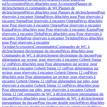
sol
Accessoires
Pièces détachées pour Accessoires
Plaques de
déclenchement et commandes de WC
Plaques de
déclenchement
Pièces détachées pour Plaques de déclenchement
Pour
réservoirs à encastrer Sigma
Pièces détachées pour Pour réservoirs à
encastrer Sigma
Pour réservoirs à encastrer Omega
Pièces détachées
pour Pour réservoirs à encastrer Omega
Pour réservoirs à encastrer
Kappa
Pièces détachées pour Pour réservoirs à encastrer Kappa
Pour
réservoirs à encastrer Delta
Pièces détachées pour Pour réservoirs à
encastrer Delta
Pour réservoirs à encastrer Twinline
Pièces détachées
pour Pour réservoirs à encastrer
Twinline
Accessoires
Consommables
Commandes de WC à
déclenchement électronique du rinçage
Pièces détachées pour
Commandes de WC à déclenchement électronique du rinçage
Pour
alimentation sur secteur, pour réservoirs à encastrer Geberit Sigma
12 cm
Pièces détachées pour Pour alimentation sur secteur, pour
réservoirs à encastrer Geberit Sigma 12 cm
Pour alimentation sur
secteur, pour réservoirs à encastrer Geberit Omega 12 cm
Pièces
détachées pour Pour alimentation sur secteur, pour réservoirs à
encastrer Geberit Omega 12 cm
Pour alimentation par piles, pour
réservoirs à encastrer Geberit Sigma 12 cm
Pièces détachées pour
Pour alimentation par piles, pour réservoirs à encastrer Geberit
Sigma 12 cm
Commandes de WC à déclenchement pneumatique du
rinçage
Pièces détachées pour Commandes de WC à déclenchement
pneumatique du rinçage
Pour rinçage double touche
Pièces détachées
pour Pour rinçage double touche
Pour rinçage simple touche
Pièces