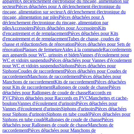
apparent
A déclenchement électronique du rinçage, alimentation sur
secteur
Pièces détachées pour A déclenchement électronique du
rinçage, alimentation sur secteur
A déclenchement électronique du
rinçage, alimentation par piles
Pièces détachées pour A
déclenchement électronique du rinçage, alimentation par
piles
Accessoires
Pièces détachées pour Accessoires
Kits
d'encastrement et de remplacement
Pièces détachées pour Kits
d'encastrement et de remplacement
Tubes de chasse, coudes de
chasse et réductions
Sets de rénovation
Pièces détachées pour Sets de
rénovation
Plaques de fermeture
Aides à la commande
Raccordements
aux appareils pour WC, urinoirs et bidets
Vannes d'écoulement pour
WC et vidoirs suspendus
Pièces détachées pour Vannes d'écoulement
pour WC et vidoirs suspendus
Siphons
Pièces détachées pour
Siphons
Coudes de raccordement
Pièces détachées pour Coudes de
raccordement
Manchons de raccordement
Pièces détachées pour
Manchons de raccordement
Kits de raccordement
Pièces détachées
pour Kits de raccordement
Rallonges de coude de chasse
Pièces
détachées pour Rallonges de coude de chasse
Raccords en
PVC
Pièces détachées pour Raccords en PVC
Manchettes et cache-
boulons
Vannes d'écoulement d'urinoirs
Pièces détachées pour
Vannes d'écoulement d'urinoirs
Siphons d'urinoirs
Pièces détachées
pour Siphons d'urinoirs
Siphons en tube coudé
Pièces détachées pour
Siphons en tube coudé
Rallonges de coude de chasse
Pièces
détachées pour Rallonges de coude de chasse
Manchons de
raccordement
Pièces détachées pour Manchons de