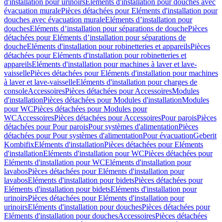
d'installation pour urinoirs
Eléments d'installation pour douches avec
évacuation murale
Pièces détachées pour Eléments d'installation pour
douches avec évacuation murale
Eléments d’installation pour
douches
Eléments d’installation pour séparations de douche
Pièces
détachées pour Eléments d’installation pour séparations de
douche
Eléments d'installation pour robinetteries et appareils
Pièces
détachées pour Eléments d'installation pour robinetteries et
appareils
Eléments d'installation pour machines à laver et lave-
vaisselle
Pièces détachées pour Eléments d'installation pour machines
à laver et lave-vaisselle
Eléments d'installation pour charges de
console
Accessoires
Pièces détachées pour Accessoires
Modules
d'installation
Pièces détachées pour Modules d'installation
Modules
pour WC
Pièces détachées pour Modules pour
WC
Accessoires
Pièces détachées pour Accessoires
Pour parois
Pièces
détachées pour Pour parois
Pour systèmes d'alimentation
Pièces
détachées pour Pour systèmes d'alimentation
Pour évacuation
Geberit
Kombifix
Eléments d'installation
Pièces détachées pour Eléments
d'installation
Eléments d'installation pour WC
Pièces détachées pour
Eléments d'installation pour WC
Eléments d'installation pour
lavabos
Pièces détachées pour Eléments d'installation pour
lavabos
Eléments d'installation pour bidets
Pièces détachées pour
Eléments d'installation pour bidets
Eléments d'installation pour
urinoirs
Pièces détachées pour Eléments d'installation pour
urinoirs
Eléments d'installation pour douches
Pièces détachées pour
Eléments d'installation pour douches
Accessoires
Pièces détachées