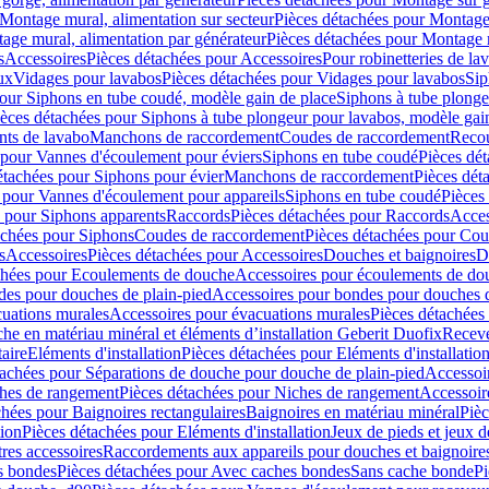
Montage mural, alimentation sur secteur
Pièces détachées pour Montage 
age mural, alimentation par générateur
Pièces détachées pour Montage m
s
Accessoires
Pièces détachées pour Accessoires
Pour robinetteries de la
ux
Vidages pour lavabos
Pièces détachées pour Vidages pour lavabos
Sip
our Siphons en tube coudé, modèle gain de place
Siphons à tube plonge
ièces détachées pour Siphons à tube plongeur pour lavabos, modèle gai
nts de lavabo
Manchons de raccordement
Coudes de raccordement
Reco
 pour Vannes d'écoulement pour éviers
Siphons en tube coudé
Pièces dé
étachées pour Siphons pour évier
Manchons de raccordement
Pièces dét
 pour Vannes d'écoulement pour appareils
Siphons en tube coudé
Pièces
s pour Siphons apparents
Raccords
Pièces détachées pour Raccords
Acces
achées pour Siphons
Coudes de raccordement
Pièces détachées pour Co
s
Accessoires
Pièces détachées pour Accessoires
Douches et baignoires
D
chées pour Ecoulements de douche
Accessoires pour écoulements de do
des pour douches de plain-pied
Accessoires pour bondes pour douches d
cuations murales
Accessoires pour évacuations murales
Pièces détachées
e en matériau minéral et éléments d’installation Geberit Duofix
Receve
aire
Eléments d'installation
Pièces détachées pour Eléments d'installatio
tachées pour Séparations de douche pour douche de plain-pied
Accessoi
hes de rangement
Pièces détachées pour Niches de rangement
Accessoir
chées pour Baignoires rectangulaires
Baignoires en matériau minéral
Pièc
tion
Pièces détachées pour Eléments d'installation
Jeux de pieds et jeux d
res accessoires
Raccordements aux appareils pour douches et baignoire
s bondes
Pièces détachées pour Avec caches bondes
Sans cache bonde
Pi