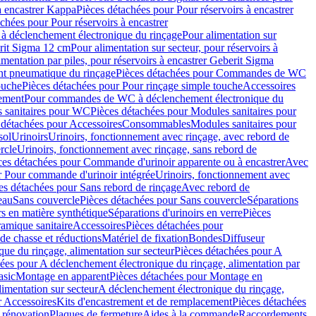
à encastrer Kappa
Pièces détachées pour Pour réservoirs à encastrer
chées pour Pour réservoirs à encastrer
 déclenchement électronique du rinçage
Pour alimentation sur
erit Sigma 12 cm
Pour alimentation sur secteur, pour réservoirs à
imentation par piles, pour réservoirs à encastrer Geberit Sigma
 pneumatique du rinçage
Pièces détachées pour Commandes de WC
ouche
Pièces détachées pour Pour rinçage simple touche
Accessoires
rement
Pour commandes de WC à déclenchement électronique du
 sanitaires pour WC
Pièces détachées pour Modules sanitaires pour
 détachées pour Accessoires
Consommables
Modules sanitaires pour
sol
Urinoirs
Urinoirs, fonctionnement avec rinçage, avec rebord de
rcle
Urinoirs, fonctionnement avec rinçage, sans rebord de
ces détachées pour Commande d'urinoir apparente ou à encastrer
Avec
r Pour commande d'urinoir intégrée
Urinoirs, fonctionnement avec
es détachées pour Sans rebord de rinçage
Avec rebord de
eau
Sans couvercle
Pièces détachées pour Sans couvercle
Séparations
rs en matière synthétique
Séparations d'urinoirs en verre
Pièces
ramique sanitaire
Accessoires
Pièces détachées pour
de chasse et réductions
Matériel de fixation
Bondes
Diffuseur
ue du rinçage, alimentation sur secteur
Pièces détachées pour A
ées pour A déclenchement électronique du rinçage, alimentation par
asic
Montage en apparent
Pièces détachées pour Montage en
imentation sur secteur
A déclenchement électronique du rinçage,
r Accessoires
Kits d'encastrement et de remplacement
Pièces détachées
 rénovation
Plaques de fermeture
Aides à la commande
Raccordements