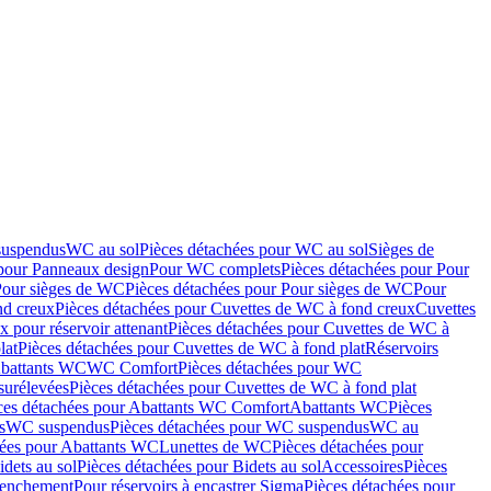
suspendus
WC au sol
Pièces détachées pour WC au sol
Sièges de
 pour Panneaux design
Pour WC complets
Pièces détachées pour Pour
Pour sièges de WC
Pièces détachées pour Pour sièges de WC
Pour
nd creux
Pièces détachées pour Cuvettes de WC à fond creux
Cuvettes
 pour réservoir attenant
Pièces détachées pour Cuvettes de WC à
lat
Pièces détachées pour Cuvettes de WC à fond plat
Réservoirs
Abattants WC
WC Comfort
Pièces détachées pour WC
surélevées
Pièces détachées pour Cuvettes de WC à fond plat
ces détachées pour Abattants WC Comfort
Abattants WC
Pièces
s
WC suspendus
Pièces détachées pour WC suspendus
WC au
hées pour Abattants WC
Lunettes de WC
Pièces détachées pour
idets au sol
Pièces détachées pour Bidets au sol
Accessoires
Pièces
clenchement
Pour réservoirs à encastrer Sigma
Pièces détachées pour