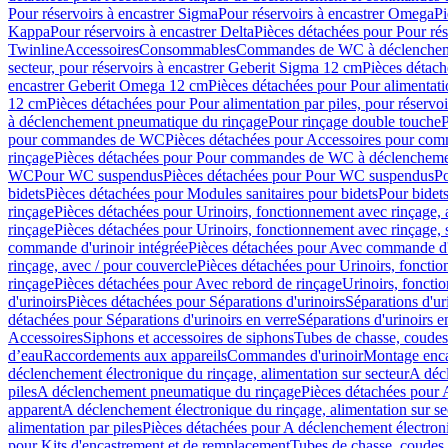
Pour réservoirs à encastrer Sigma
Pour réservoirs à encastrer Omega
Pi
Kappa
Pour réservoirs à encastrer Delta
Pièces détachées pour Pour rés
Twinline
Accessoires
Consommables
Commandes de WC à déclenchemen
secteur, pour réservoirs à encastrer Geberit Sigma 12 cm
Pièces détach
encastrer Geberit Omega 12 cm
Pièces détachées pour Pour alimentati
12 cm
Pièces détachées pour Pour alimentation par piles, pour réservo
à déclenchement pneumatique du rinçage
Pour rinçage double touche
P
pour commandes de WC
Pièces détachées pour Accessoires pour c
rinçage
Pièces détachées pour Pour commandes de WC à déclenchemen
WC
Pour WC suspendus
Pièces détachées pour Pour WC suspendus
P
bidets
Pièces détachées pour Modules sanitaires pour bidets
Pour bidets
rinçage
Pièces détachées pour Urinoirs, fonctionnement avec rinçage, 
rinçage
Pièces détachées pour Urinoirs, fonctionnement avec rinçage, 
commande d'urinoir intégrée
Pièces détachées pour Avec commande d'u
rinçage, avec / pour couvercle
Pièces détachées pour Urinoirs, fonctio
rinçage
Pièces détachées pour Avec rebord de rinçage
Urinoirs, foncti
d'urinoirs
Pièces détachées pour Séparations d'urinoirs
Séparations d'ur
détachées pour Séparations d'urinoirs en verre
Séparations d'urinoirs e
Accessoires
Siphons et accessoires de siphons
Tubes de chasse, coudes
d’eau
Raccordements aux appareils
Commandes d'urinoir
Montage enca
déclenchement électronique du rinçage, alimentation sur secteur
A décl
piles
A déclenchement pneumatique du rinçage
Pièces détachées pour
apparent
A déclenchement électronique du rinçage, alimentation sur se
alimentation par piles
Pièces détachées pour A déclenchement électroni
pour Kits d'encastrement et de remplacement
Tubes de chasse, coudes 