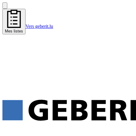
Vers geberit.lu
Mes listes