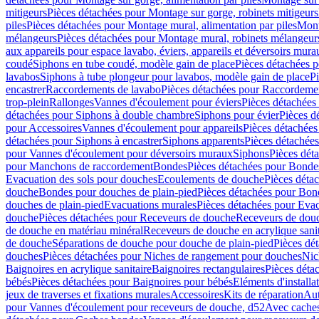
mitigeurs
Pièces détachées pour Montage sur gorge, robinets mitigeurs
piles
Pièces détachées pour Montage mural, alimentation par piles
Mont
mélangeurs
Pièces détachées pour Montage mural, robinets mélangeur
aux appareils pour espace lavabo, éviers, appareils et déversoirs mura
coudé
Siphons en tube coudé, modèle gain de place
Pièces détachées p
lavabos
Siphons à tube plongeur pour lavabos, modèle gain de place
P
encastrer
Raccordements de lavabo
Pièces détachées pour Raccordeme
trop-plein
Rallonges
Vannes d'écoulement pour éviers
Pièces détachées
détachées pour Siphons à double chambre
Siphons pour évier
Pièces d
pour Accessoires
Vannes d'écoulement pour appareils
Pièces détachées
détachées pour Siphons à encastrer
Siphons apparents
Pièces détachée
pour Vannes d'écoulement pour déversoirs muraux
Siphons
Pièces dét
pour Manchons de raccordement
Bondes
Pièces détachées pour Bonde
Evacuation des sols pour douches
Ecoulements de douche
Pièces déta
douche
Bondes pour douches de plain-pied
Pièces détachées pour Bon
douches de plain-pied
Evacuations murales
Pièces détachées pour Eva
douche
Pièces détachées pour Receveurs de douche
Receveurs de douch
de douche en matériau minéral
Receveurs de douche en acrylique sanit
de douche
Séparations de douche pour douche de plain-pied
Pièces dé
douches
Pièces détachées pour Niches de rangement pour douches
Nic
Baignoires en acrylique sanitaire
Baignoires rectangulaires
Pièces déta
bébés
Pièces détachées pour Baignoires pour bébés
Eléments d'installa
jeux de traverses et fixations murales
Accessoires
Kits de réparation
Aut
pour Vannes d'écoulement pour receveurs de douche, d52
Avec cache