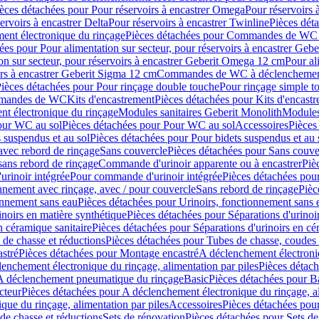
èces détachées pour Pour réservoirs à encastrer Omega
Pour réservoirs 
ervoirs à encastrer Delta
Pour réservoirs à encastrer Twinline
Pièces déta
t électronique du rinçage
Pièces détachées pour Commandes de WC à
ées pour Pour alimentation sur secteur, pour réservoirs à encastrer Geb
on sur secteur, pour réservoirs à encastrer Geberit Omega 12 cm
Pour al
irs à encastrer Geberit Sigma 12 cm
Commandes de WC à déclenchement
ièces détachées pour Pour rinçage double touche
Pour rinçage simple t
ommandes de WC
Kits d'encastrement
Pièces détachées pour Kits d'encast
t électronique du rinçage
Modules sanitaires Geberit Monolith
Modules
our WC au sol
Pièces détachées pour Pour WC au sol
Accessoires
Pièces
 suspendus et au sol
Pièces détachées pour Pour bidets suspendus et au 
avec rebord de rinçage
Sans couvercle
Pièces détachées pour Sans couve
sans rebord de rinçage
Commande d'urinoir apparente ou à encastrer
Piè
rinoir intégrée
Pour commande d'urinoir intégrée
Pièces détachées pou
nnement avec rinçage, avec / pour couvercle
Sans rebord de rinçage
Pièc
onnement sans eau
Pièces détachées pour Urinoirs, fonctionnement sans 
inoirs en matière synthétique
Pièces détachées pour Séparations d'urinoi
n céramique sanitaire
Pièces détachées pour Séparations d'urinoirs en cé
 de chasse et réductions
Pièces détachées pour Tubes de chasse, coudes 
stré
Pièces détachées pour Montage encastré
A déclenchement électroniq
enchement électronique du rinçage, alimentation par piles
Pièces détach
 A déclenchement pneumatique du rinçage
Basic
Pièces détachées pour B
cteur
Pièces détachées pour A déclenchement électronique du rinçage, al
que du rinçage, alimentation par piles
Accessoires
Pièces détachées pou
de chasse et réductions
Sets de rénovation
Pièces détachées pour Sets de