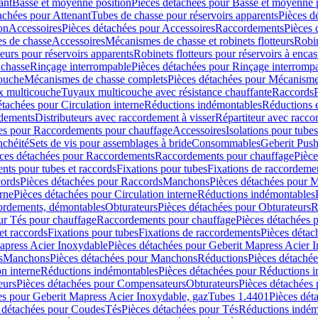
ant
Basse et moyenne position
Pièces détachées pour Basse et moyenne 
achées pour Attenant
Tubes de chasse pour réservoirs apparents
Pièces d
on
Accessoires
Pièces détachées pour Accessoires
Raccordements
Pièces 
s de chasse
Accessoires
Mécanismes de chasse et robinets flotteurs
Robin
eurs pour réservoirs apparents
Robinets flotteurs pour réservoirs à encas
 chasse
Rinçage interrompable
Pièces détachées pour Rinçage interromp
touche
Mécanismes de chasse complets
Pièces détachées pour Mécanisme
 multicouche
Tuyaux multicouche avec résistance chauffante
Raccords
étachées pour Circulation interne
Réductions indémontables
Réductions e
rdements
Distributeurs avec raccordement à visser
Répartiteur avec raccor
es pour Raccordements pour chauffage
Accessoires
Isolations pour tubes
nchéité
Sets de vis pour assemblages à bride
Consommables
Geberit Push
ces détachées pour Raccordements
Raccordements pour chauffage
Pièce
ts pour tubes et raccords
Fixations pour tubes
Fixations de raccordeme
ords
Pièces détachées pour Raccords
Manchons
Pièces détachées pour 
erne
Pièces détachées pour Circulation interne
Réductions indémontables
cordements, démontables
Obturateurs
Pièces détachées pour Obturateurs
R
ur Tés pour chauffage
Raccordements pour chauffage
Pièces détachées 
et raccords
Fixations pour tubes
Fixations de raccordements
Pièces détac
apress Acier Inoxydable
Pièces détachées pour Geberit Mapress Acier 
s
Manchons
Pièces détachées pour Manchons
Réductions
Pièces détaché
on interne
Réductions indémontables
Pièces détachées pour Réductions 
eurs
Pièces détachées pour Compensateurs
Obturateurs
Pièces détachées 
es pour Geberit Mapress Acier Inoxydable, gaz
Tubes 1.4401
Pièces dét
 détachées pour Coudes
Tés
Pièces détachées pour Tés
Réductions indém