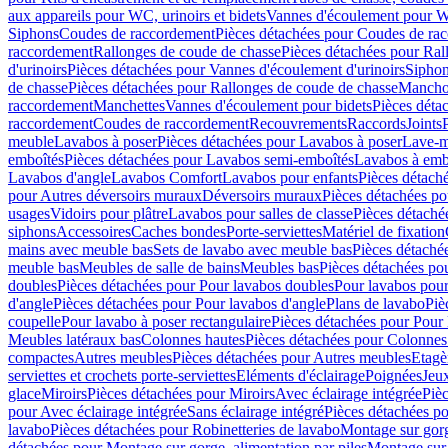
aux appareils pour WC, urinoirs et bidets
Vannes d'écoulement pour W
Siphons
Coudes de raccordement
Pièces détachées pour Coudes de ra
raccordement
Rallonges de coude de chasse
Pièces détachées pour Ral
d'urinoirs
Pièces détachées pour Vannes d'écoulement d'urinoirs
Siphon
de chasse
Pièces détachées pour Rallonges de coude de chasse
Mancho
raccordement
Manchettes
Vannes d'écoulement pour bidets
Pièces déta
raccordement
Coudes de raccordement
Recouvrements
Raccords
Joints
meuble
Lavabos à poser
Pièces détachées pour Lavabos à poser
Lave-m
emboîtés
Pièces détachées pour Lavabos semi-emboîtés
Lavabos à emb
Lavabos d'angle
Lavabos Comfort
Lavabos pour enfants
Pièces détach
pour Autres déversoirs muraux
Déversoirs muraux
Pièces détachées p
usages
Vidoirs pour plâtre
Lavabos pour salles de classe
Pièces détaché
siphons
Accessoires
Caches bondes
Porte-serviettes
Matériel de fixation
mains avec meuble bas
Sets de lavabo avec meuble bas
Pièces détaché
meuble bas
Meubles de salle de bains
Meubles bas
Pièces détachées po
doubles
Pièces détachées pour Pour lavabos doubles
Pour lavabos pou
d'angle
Pièces détachées pour Pour lavabos d'angle
Plans de lavabo
Piè
coupelle
Pour lavabo à poser rectangulaire
Pièces détachées pour Pour 
Meubles latéraux bas
Colonnes hautes
Pièces détachées pour Colonnes
compactes
Autres meubles
Pièces détachées pour Autres meubles
Etagè
serviettes et crochets porte-serviettes
Eléments d'éclairage
Poignées
Jeu
glace
Miroirs
Pièces détachées pour Miroirs
Avec éclairage intégrée
Pièc
pour Avec éclairage intégrée
Sans éclairage intégré
Pièces détachées po
lavabo
Pièces détachées pour Robinetteries de lavabo
Montage sur gorg
détachées pour Montage sur gorge, alimentation par piles
Montage sur 