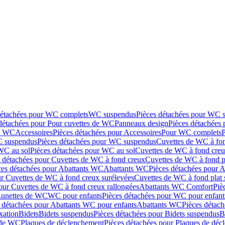
détachées pour WC complets
WC suspendus
Pièces détachées pour WC 
détachées pour Pour cuvettes de WC
Panneaux design
Pièces détachées
de WC
Accessoires
Pièces détachées pour Accessoires
Pour WC complets
 suspendus
Pièces détachées pour WC suspendus
Cuvettes de WC à fo
WC au sol
Pièces détachées pour WC au sol
Cuvettes de WC à fond creux
s détachées pour Cuvettes de WC à fond creux
Cuvettes de WC à fond p
ces détachées pour Abattants WC
Abattants WC
Pièces détachées pour 
ur Cuvettes de WC à fond creux surélevées
Cuvettes de WC à fond plat 
our Cuvettes de WC à fond creux rallongées
Abattants WC Comfort
Piè
Lunettes de WC
WC pour enfants
Pièces détachées pour WC pour enfant
 détachées pour Abattants WC pour enfants
Abattants WC
Pièces détac
ixation
Bidets
Bidets suspendus
Pièces détachées pour Bidets suspendus
B
 de WC
Plaques de déclenchement
Pièces détachées pour Plaques de dé