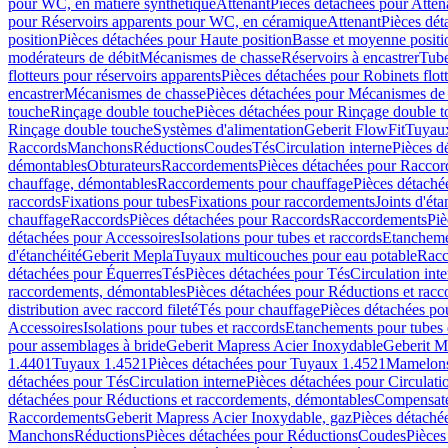
pour WC, en matière synthétique
Attenant
Pièces détachées pour Atten
pour Réservoirs apparents pour WC, en céramique
Attenant
Pièces dét
position
Pièces détachées pour Haute position
Basse et moyenne positi
modérateurs de débit
Mécanismes de chasse
Réservoirs à encastrer
Tube
flotteurs pour réservoirs apparents
Pièces détachées pour Robinets flott
encastrer
Mécanismes de chasse
Pièces détachées pour Mécanismes de
touche
Rinçage double touche
Pièces détachées pour Rinçage double 
Rinçage double touche
Systèmes d'alimentation
Geberit FlowFit
Tuyaux
Raccords
Manchons
Réductions
Coudes
Tés
Circulation interne
Pièces d
démontables
Obturateurs
Raccordements
Pièces détachées pour Racco
chauffage, démontables
Raccordements pour chauffage
Pièces détaché
raccords
Fixations pour tubes
Fixations pour raccordements
Joints d'éta
chauffage
Raccords
Pièces détachées pour Raccords
Raccordements
Piè
détachées pour Accessoires
Isolations pour tubes et raccords
Etanchemen
d'étanchéité
Geberit Mepla
Tuyaux multicouches pour eau potable
Racc
détachées pour Équerres
Tés
Pièces détachées pour Tés
Circulation int
raccordements, démontables
Pièces détachées pour Réductions et rac
distribution avec raccord fileté
Tés pour chauffage
Pièces détachées po
Accessoires
Isolations pour tubes et raccords
Etanchements pour tubes 
pour assemblages à bride
Geberit Mapress Acier Inoxydable
Geberit M
1.4401
Tuyaux 1.4521
Pièces détachées pour Tuyaux 1.4521
Mamelon
détachées pour Tés
Circulation interne
Pièces détachées pour Circulati
détachées pour Réductions et raccordements, démontables
Compensat
Raccordements
Geberit Mapress Acier Inoxydable, gaz
Pièces détaché
Manchons
Réductions
Pièces détachées pour Réductions
Coudes
Pièces