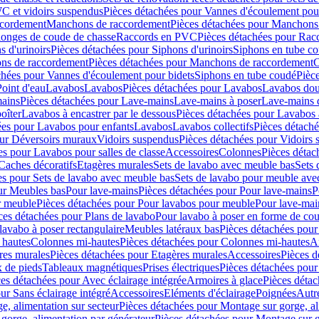
C et vidoirs suspendus
Pièces détachées pour Vannes d'écoulement pou
ccordement
Manchons de raccordement
Pièces détachées pour Manchons
longes de coude de chasse
Raccords en PVC
Pièces détachées pour Ra
s d'urinoirs
Pièces détachées pour Siphons d'urinoirs
Siphons en tube c
ns de raccordement
Pièces détachées pour Manchons de raccordement
C
chées pour Vannes d'écoulement pour bidets
Siphons en tube coudé
Pièc
Point d'eau
Lavabos
Lavabos
Pièces détachées pour Lavabos
Lavabos dou
ains
Pièces détachées pour Lave-mains
Lave-mains à poser
Lave-mains 
oîter
Lavabos à encastrer par le dessous
Pièces détachées pour Lavabos à
ées pour Lavabos pour enfants
Lavabos
Lavabos collectifs
Pièces détaché
our Déversoirs muraux
Vidoirs suspendus
Pièces détachées pour Vidoirs
es pour Lavabos pour salles de classe
Accessoires
Colonnes
Pièces détac
Caches décoratifs
Etagères murales
Sets de lavabo avec meuble bas
Sets 
es pour Sets de lavabo avec meuble bas
Sets de lavabo pour meuble ave
ur Meubles bas
Pour lave-mains
Pièces détachées pour Pour lave-mains
P
r meuble
Pièces détachées pour Pour lavabos pour meuble
Pour lave-mai
ces détachées pour Plans de lavabo
Pour lavabo à poser en forme de cou
lavabo à poser rectangulaire
Meubles latéraux bas
Pièces détachées pour
 hautes
Colonnes mi-hautes
Pièces détachées pour Colonnes mi-hautes
A
res murales
Pièces détachées pour Etagères murales
Accessoires
Pièces d
x de pieds
Tableaux magnétiques
Prises électriques
Pièces détachées pour 
es détachées pour Avec éclairage intégrée
Armoires à glace
Pièces détac
ur Sans éclairage intégré
Accessoires
Eléments d'éclairage
Poignées
Autr
e, alimentation sur secteur
Pièces détachées pour Montage sur gorge, al
gorge, alimentation par générateur
Pièces détachées pour Montage sur g