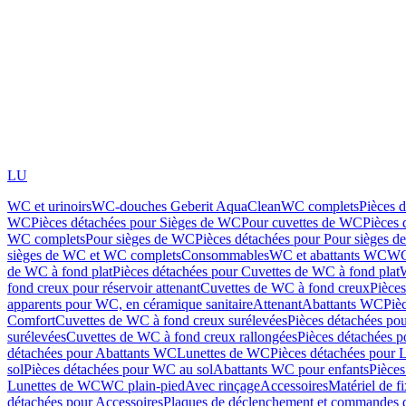
LU
WC et urinoirs
WC-douches Geberit AquaClean
WC complets
Pièces 
WC
Pièces détachées pour Sièges de WC
Pour cuvettes de WC
Pièces 
WC complets
Pour sièges de WC
Pièces détachées pour Pour sièges 
sièges de WC et WC complets
Consommables
WC et abattants WC
WC
de WC à fond plat
Pièces détachées pour Cuvettes de WC à fond plat
fond creux pour réservoir attenant
Cuvettes de WC à fond creux
Pièce
apparents pour WC, en céramique sanitaire
Attenant
Abattants WC
Piè
Comfort
Cuvettes de WC à fond creux surélevées
Pièces détachées po
surélevées
Cuvettes de WC à fond creux rallongées
Pièces détachées p
détachées pour Abattants WC
Lunettes de WC
Pièces détachées pour 
sol
Pièces détachées pour WC au sol
Abattants WC pour enfants
Pièces
Lunettes de WC
WC plain-pied
Avec rinçage
Accessoires
Matériel de f
détachées pour Accessoires
Plaques de déclenchement et commandes