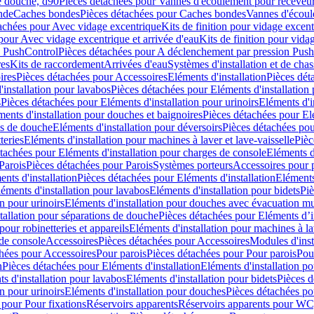
e douche, d90
Pièces détachées pour Vannes d'écoulement pour receveu
nde
Caches bondes
Pièces détachées pour Caches bondes
Vannes d'écoul
achées pour Avec vidage excentrique
Kits de finition pour vidage excen
pour Avec vidage excentrique et arrivée d'eau
Kits de finition pour vida
n PushControl
Pièces détachées pour A déclenchement par pression Pus
res
Kits de raccordement
Arrivées d'eau
Systèmes d'installation et de chas
ires
Pièces détachées pour Accessoires
Eléments d'installation
Pièces dét
'installation pour lavabos
Pièces détachées pour Eléments d'installation
s
Pièces détachées pour Eléments d'installation pour urinoirs
Eléments d'i
ments d'installation pour douches et baignoires
Pièces détachées pour Elé
ns de douche
Eléments d'installation pour déversoirs
Pièces détachées pou
teries
Eléments d'installation pour machines à laver et lave-vaisselle
Pièc
tachées pour Eléments d'installation pour charges de console
Eléments d'
Parois
Pièces détachées pour Parois
Systèmes porteurs
Accessoires pour p
nts d'installation
Pièces détachées pour Eléments d'installation
Eléments
éments d'installation pour lavabos
Eléments d'installation pour bidets
Piè
n pour urinoirs
Eléments d'installation pour douches avec évacuation m
tallation pour séparations de douche
Pièces détachées pour Eléments d’i
pour robinetteries et appareils
Eléments d'installation pour machines à lav
 de console
Accessoires
Pièces détachées pour Accessoires
Modules d'inst
hées pour Accessoires
Pour parois
Pièces détachées pour Pour parois
Pou
n
Pièces détachées pour Eléments d'installation
Eléments d'installation 
s d'installation pour lavabos
Eléments d'installation pour bidets
Pièces d
n pour urinoirs
Eléments d'installation pour douches
Pièces détachées po
 pour Pour fixations
Réservoirs apparents
Réservoirs apparents pour WC,