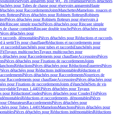
position
Réservoirs apparents pour WC, en céramique
Pièces détachées
étachées pour Tubes de chasse pour réservoirs apparents
Haute
détachées pour Raccordements
Joints
Manchettes
Mamelons, rosaces et
ets flotteurs
Pièces détachées pour Robinets flotteurs
Robinets
trer
Pièces détachées pour Robinets flotteurs pour réservoirs à
able
Rinçage simple touche
Pièces détachées pour Rinçage simple
s de chasse complets
Rinçage double touche
Pièces détachées pour
Pièces détachées pour
t raccords, démontables
Pièces détachées pour Réductions et raccords,
d à sertir
Tés pour chauffage
Réductions et raccordements pour
 et raccords
Etanchéités pour tubes et raccords
Etanchéités pour
Fit
Tuyaux multicouches
Tuyaux multicouches pour
s détachées pour Raccordements pour chauffage
Accessoires
Pièces
nts
Pièces détachées pour Fixations de raccordements
Joints
Manchons
Réductions
Pièces détachées pour Réductions
Équerres
Pièces
Pièces détachées pour Réductions indémontables
Réductions et
accordements
Pièces détachées pour Raccordements
Nourrices de
pour Raccordements pour chauffage
Accessoires
Pièces détachées pour
hées pour Fixations de raccordements
Joints d'étanchéité
Sets de vis
Inoxydable
Tuyaux 1.4401
Pièces détachées pour Tuyaux
es pour Réductions
Coudes
Pièces détachées pour Coudes
Tés
Pièces
indémontables
Réductions et raccordements, démontables
Pièces
pour Obturateurs
Raccordements
Pièces détachées pour
achées pour Tubes 1.4401
Mamelons
Manchons
Pièces détachées pour
ontables
Pièces détachées pour Réductions indémontables
Réductions