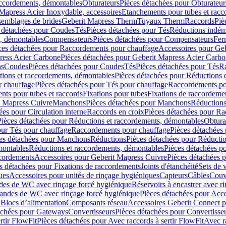
accordements, démontables
Obturateurs
Pièces détachées pour Obturateur
Mapress Acier Inoxydable, accessoires
Etanchements pour tubes et racc
ssemblages de brides
Geberit Mapress Therm
Tuyaux Therm
Raccords
Piè
 détachées pour Coudes
Tés
Pièces détachées pour Tés
Réductions indém
s, démontables
Compensateurs
Pièces détachées pour Compensateurs
Fer
ces détachées pour Raccordements pour chauffage
Accessoires pour Ge
ress Acier Carbone
Pièces détachées pour Geberit Mapress Acier Carb
ns
Coudes
Pièces détachées pour Coudes
Tés
Pièces détachées pour Tés
Ra
ions et raccordements, démontables
Pièces détachées pour Réductions 
r chauffage
Pièces détachées pour Tés pour chauffage
Raccordements po
ts pour tubes et raccords
Fixations pour tubes
Fixations de raccordeme
t Mapress Cuivre
Manchons
Pièces détachées pour Manchons
Réduction
ées pour Circulation interne
Raccords en croix
Pièces détachées pour Ra
Pièces détachées pour Réductions et raccordements, démontables
Obtura
our Tés pour chauffage
Raccordements pour chauffage
Pièces détachées
es détachées pour Manchons
Réductions
Pièces détachées pour Réducti
montables
Réductions et raccordements, démontables
Pièces détachées p
cordements
Accessoires pour Geberit Mapress Cuivre
Pièces détachées 
s détachées pour Fixations de raccordements
Joints d'étanchéité
Sets de 
ues
Accessoires pour unités de rinçage hygiéniques
Capteurs
Câbles
Couve
des de WC avec rinçage forcé hygiénique
Réservoirs à encastrer avec r
mandes de WC avec rinçage forcé hygiénique
Pièces détachées pour Acc
 Blocs d’alimentation
Composants réseau
Accessoires Geberit Connect p
achées pour Gateways
Convertisseurs
Pièces détachées pour Convertisse
rtir FlowFit
Pièces détachées pour Avec raccords à sertir FlowFit
Avec r