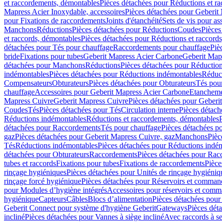
et raccordements, démontables
Pièces détachées pour Réductions et r
Mapress Acier Inoxydable, accessoires
Pièces détachées pour Geberit 
pour Fixations de raccordements
Joints d'étanchéité
Sets de vis pour a
Manchons
Réductions
Pièces détachées pour Réductions
Coudes
Pièces
et raccords, démontables
Pièces détachées pour Réductions et raccord
détachées pour Tés pour chauffage
Raccordements pour chauffage
Piè
bride
Fixations pour tubes
Geberit Mapress Acier Carbone
Geberit Map
détachées pour Manchons
Réductions
Pièces détachées pour Réductio
indémontables
Pièces détachées pour Réductions indémontables
Réduct
Compensateurs
Obturateurs
Pièces détachées pour Obturateurs
Tés pou
chauffage
Accessoires pour Geberit Mapress Acier Carbone
Etanchemen
Mapress Cuivre
Geberit Mapress Cuivre
Pièces détachées pour Geberi
Coudes
Tés
Pièces détachées pour Tés
Circulation interne
Pièces détach
Réductions indémontables
Réductions et raccordements, démontables
détachées pour Raccordements
Tés pour chauffage
Pièces détachées p
gaz
Pièces détachées pour Geberit Mapress Cuivre, gaz
Manchons
Pièc
Tés
Réductions indémontables
Pièces détachées pour Réductions indé
détachées pour Obturateurs
Raccordements
Pièces détachées pour Rac
tubes et raccords
Fixations pour tubes
Fixations de raccordements
Pièce
rinçage hygiéniques
Pièces détachées pour Unités de rinçage hygiéniq
rinçage forcé hygiénique
Pièces détachées pour Réservoirs et comman
pour Modules d’hygiène intégrés
Accessoires pour réservoirs et com
hygiénique
Capteurs
Câbles
Blocs d’alimentation
Pièces détachées pour
Geberit Connect pour système d'hygiène Geberit
Gateways
Pièces dét
incliné
Pièces détachées pour Vannes à siège incliné
Avec raccords à se