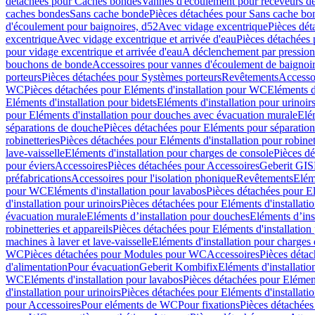
détachées pour Caches bondes
Vannes d'écoulement pour receveurs d
caches bondes
Sans cache bonde
Pièces détachées pour Sans cache bo
d'écoulement pour baignoires, d52
Avec vidage excentrique
Pièces dét
excentrique
Avec vidage excentrique et arrivée d'eau
Pièces détachées 
pour vidage excentrique et arrivée d'eau
A déclenchement par pressio
bouchons de bonde
Accessoires pour vannes d'écoulement de baignoi
porteurs
Pièces détachées pour Systèmes porteurs
Revêtements
Accesso
WC
Pièces détachées pour Eléments d'installation pour WC
Eléments d
Eléments d'installation pour bidets
Eléments d'installation pour urinoir
pour Eléments d'installation pour douches avec évacuation murale
Elé
séparations de douche
Pièces détachées pour Eléments pour séparatio
robinetteries
Pièces détachées pour Eléments d'installation pour robinet
lave-vaisselle
Eléments d'installation pour charges de console
Pièces dé
pour éviers
Accessoires
Pièces détachées pour Accessoires
Geberit GIS
préfabrications
Accessoires pour l'isolation phonique
Revêtements
Eléme
pour WC
Eléments d'installation pour lavabos
Pièces détachées pour El
d'installation pour urinoirs
Pièces détachées pour Eléments d'installatio
évacuation murale
Eléments d’installation pour douches
Eléments d’ins
robinetteries et appareils
Pièces détachées pour Eléments d'installation 
machines à laver et lave-vaisselle
Eléments d'installation pour charges
WC
Pièces détachées pour Modules pour WC
Accessoires
Pièces détac
d'alimentation
Pour évacuation
Geberit Kombifix
Eléments d'installatio
WC
Eléments d'installation pour lavabos
Pièces détachées pour Elément
d'installation pour urinoirs
Pièces détachées pour Eléments d'installatio
pour Accessoires
Pour eléments de WC
Pour fixations
Pièces détachées