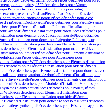
rs de douche, d90
Avec caches bondes
Pièces détachées pour Avec
ement pour baignoires, d52
Pièces détachées pour Vannes
trique
Pièces détachées pour Kits de finition pour vidage
ge excentrique et arrivée d'eau
Pièces détachées pour Kits de finition
hControl
Avec bouchons de bonde
Pièces détachées pour Avec
se d'eau
Geberit Duofix
Parois
Pièces détachées pour Parois
Systèmes
achées pour Eléments d'installation
Eléments d'installation pour
 pour lavabos
Eléments d'installation pour bidets
Pièces détachées pour
nstallation pour douches avec évacuation murale
Pièces détachées
ments d'installation pour douches et baignoires
Eléments pour
r Eléments d'installation pour déversoirs
Eléments d'installation pour
es détachées pour Eléments d'installation pour machines à laver et
installation pour éviers
Pièces détachées pour Eléments d'installation
réfabrications
Pièces détachées pour Accessoires pour
 d'installation pour WC
Pièces détachées pour Eléments d'installation
ces détachées pour Eléments d'installation pour bidets
Eléments
urale
Pièces détachées pour Eléments d'installation pour douches avec
nstallation pour séparations de douche
Eléments d'installation pour
er et lave-vaisselle
Pièces détachées pour Eléments d'installation pour
allation
Pièces détachées pour Modules d'installation
Modules pour
r systèmes d'alimentation
Pièces détachées pour Pour systèmes
pour WC
Pièces détachées pour Eléments d'installation pour
étachées pour Eléments d'installation pour bidets
Eléments
ur Eléments d'installation pour douches
Accessoires
Pièces détachées
 en matière synthétique
Pièces détachées pour Réservoirs apparents