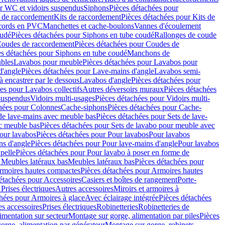
r WC et vidoirs suspendus
Siphons
Pièces détachées pour
 de raccordement
Kits de raccordement
Pièces détachées pour Kits de
ccords en PVC
Manchettes et cache-boulons
Vannes d'écoulement
oudé
Pièces détachées pour Siphons en tube coudé
Rallonges de coude
oudes de raccordement
Pièces détachées pour Coudes de
es détachées pour Siphons en tube coudé
Manchons de
bles
Lavabos pour meuble
Pièces détachées pour Lavabos pour
d'angle
Pièces détachées pour Lave-mains d'angle
Lavabos semi-
 encastrer par le dessous
Lavabos d'angle
Pièces détachées pour
es pour Lavabos collectifs
Autres déversoirs muraux
Pièces détachées
 suspendus
Vidoirs multi-usages
Pièces détachées pour Vidoirs multi-
hées pour Colonnes
Cache-siphons
Pièces détachées pour Cache-
de lave-mains avec meuble bas
Pièces détachées pour Sets de lave-
c meuble bas
Pièces détachées pour Sets de lavabo pour meuble avec
our lavabos
Pièces détachées pour Pour lavabos
Pour lavabos
ns d'angle
Pièces détachées pour Pour lave-mains d'angle
Pour lavabos
pelle
Pièces détachées pour Pour lavabo à poser en forme de
 Meubles latéraux bas
Meubles latéraux bas
Pièces détachées pour
rmoires hautes compactes
Pièces détachées pour Armoires hautes
étachées pour Accessoires
Casiers et boîtes de rangement
Porte-
Prises électriques
Autres accessoires
Miroirs et armoires à
hées pour Armoires à glace
Avec éclairage intégrée
Pièces détachées
es accessoires
Prises électriques
Robinetteries
Robinetteries de
imentation sur secteur
Montage sur gorge, alimentation par piles
Pièces
orge, alimentation par générateur
Montage sur gorge, robinets