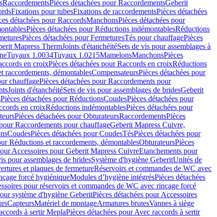
s
Raccordements
Pièces détachées pour Raccordements
Geberit
ords
Fixations pour tubes
Fixations de raccordements
Pièces détachées
ces détachées pour Raccords
Manchons
Pièces détachées pour
ontables
Pièces détachées pour Réductions indémontables
Réductions
metures
Pièces détachées pour Fermetures
Tés pour chauffage
Pièces
berit Mapress Therm
Joints d'étanchéité
Sets de vis pour assemblages à
one
Tuyaux 1.0034
Tuyaux 1.0215
Mamelons
Manchons
Pièces
ccords en croix
Pièces détachées pour Raccords en croix
Réductions
et raccordements, démontables
Compensateurs
Pièces détachées pour
ur chauffage
Pièces détachées pour Raccordements pour
nts
Joints d'étanchéité
Sets de vis pour assemblages de brides
Geberit
s
Pièces détachées pour Réductions
Coudes
Pièces détachées pour
ccords en croix
Réductions indémontables
Pièces détachées pour
teurs
Pièces détachées pour Obturateurs
Raccordements
Pièces
 pour Raccordements pour chauffage
Geberit Mapress Cuivre,
ons
Coudes
Pièces détachées pour Coudes
Tés
Pièces détachées pour
our Réductions et raccordements, démontables
Obturateurs
Pièces
pour Accessoires pour Geberit Mapress Cuivre
Etanchements pour
vis pour assemblages de brides
Système d'hygiène Geberit
Unités de
rtures et plaques de fermeture
Réservoirs et commandes de WC avec
inçage forcé hygiénique
Modules d’hygiène intégrés
Pièces détachées
essoires pour réservoirs et commandes de WC avec rinçage forcé
our système d'hygiène Geberit
Pièces détachées pour Accessoires
urs
Capteurs
Matériel de montage
Armatures brutes
Vannes à siège
accords à sertir Mepla
Pièces détachées pour Avec raccords à sertir