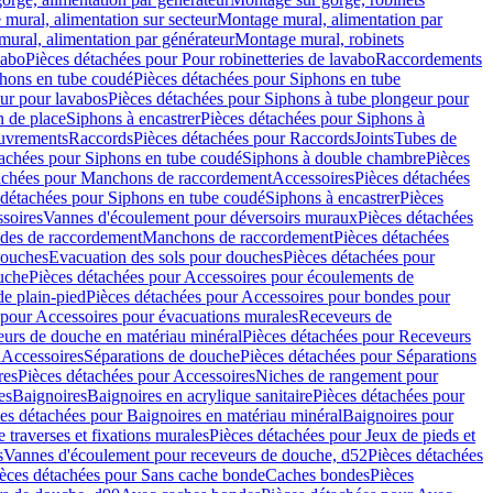
mural, alimentation sur secteur
Montage mural, alimentation par
ural, alimentation par générateur
Montage mural, robinets
vabo
Pièces détachées pour Pour robinetteries de lavabo
Raccordements
hons en tube coudé
Pièces détachées pour Siphons en tube
ur pour lavabos
Pièces détachées pour Siphons à tube plongeur pour
n de place
Siphons à encastrer
Pièces détachées pour Siphons à
uvrements
Raccords
Pièces détachées pour Raccords
Joints
Tubes de
tachées pour Siphons en tube coudé
Siphons à double chambre
Pièces
achées pour Manchons de raccordement
Accessoires
Pièces détachées
 détachées pour Siphons en tube coudé
Siphons à encastrer
Pièces
soires
Vannes d'écoulement pour déversoirs muraux
Pièces détachées
udes de raccordement
Manchons de raccordement
Pièces détachées
ouches
Evacuation des sols pour douches
Pièces détachées pour
uche
Pièces détachées pour Accessoires pour écoulements de
e plain-pied
Pièces détachées pour Accessoires pour bondes pour
 pour Accessoires pour évacuations murales
Receveurs de
urs de douche en matériau minéral
Pièces détachées pour Receveurs
n
Accessoires
Séparations de douche
Pièces détachées pour Séparations
res
Pièces détachées pour Accessoires
Niches de rangement pour
es
Baignoires
Baignoires en acrylique sanitaire
Pièces détachées pour
es détachées pour Baignoires en matériau minéral
Baignoires pour
e traverses et fixations murales
Pièces détachées pour Jeux de pieds et
s
Vannes d'écoulement pour receveurs de douche, d52
Pièces détachées
èces détachées pour Sans cache bonde
Caches bondes
Pièces