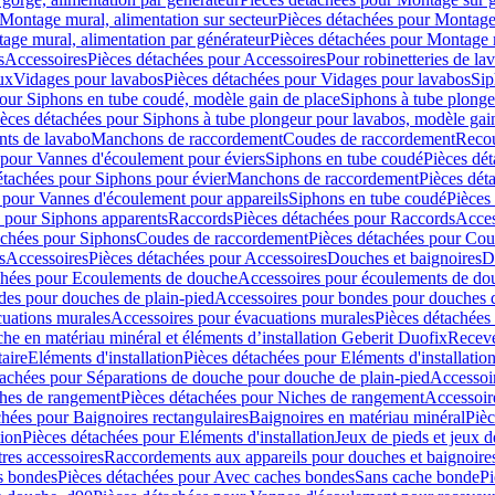
Montage mural, alimentation sur secteur
Pièces détachées pour Montage 
age mural, alimentation par générateur
Pièces détachées pour Montage m
s
Accessoires
Pièces détachées pour Accessoires
Pour robinetteries de la
ux
Vidages pour lavabos
Pièces détachées pour Vidages pour lavabos
Sip
our Siphons en tube coudé, modèle gain de place
Siphons à tube plonge
ièces détachées pour Siphons à tube plongeur pour lavabos, modèle gai
nts de lavabo
Manchons de raccordement
Coudes de raccordement
Reco
 pour Vannes d'écoulement pour éviers
Siphons en tube coudé
Pièces dé
étachées pour Siphons pour évier
Manchons de raccordement
Pièces dét
 pour Vannes d'écoulement pour appareils
Siphons en tube coudé
Pièces
s pour Siphons apparents
Raccords
Pièces détachées pour Raccords
Acces
achées pour Siphons
Coudes de raccordement
Pièces détachées pour Co
s
Accessoires
Pièces détachées pour Accessoires
Douches et baignoires
D
chées pour Ecoulements de douche
Accessoires pour écoulements de do
des pour douches de plain-pied
Accessoires pour bondes pour douches d
cuations murales
Accessoires pour évacuations murales
Pièces détachées
e en matériau minéral et éléments d’installation Geberit Duofix
Receve
aire
Eléments d'installation
Pièces détachées pour Eléments d'installatio
tachées pour Séparations de douche pour douche de plain-pied
Accessoi
hes de rangement
Pièces détachées pour Niches de rangement
Accessoir
chées pour Baignoires rectangulaires
Baignoires en matériau minéral
Pièc
tion
Pièces détachées pour Eléments d'installation
Jeux de pieds et jeux d
res accessoires
Raccordements aux appareils pour douches et baignoire
s bondes
Pièces détachées pour Avec caches bondes
Sans cache bonde
Pi