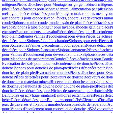
mitigeurs
Pièces détachées pour Montage sur gorge, robinets mitigeurs
piles
Pièces détachées pour Montage mural, alimentation par piles
Mont
mélangeurs
Pièces détachées pour Montage mural, robinets mélangeur
aux appareils pour espace lavabo, éviers, appareils et déversoirs mura
coudé
Siphons en tube coudé, modèle gain de place
Pièces détachées p
lavabos
Siphons à tube plongeur pour lavabos, modèle gain de place
P
encastrer
Raccordements de lavabo
Pièces détachées pour Raccordeme
trop-plein
Rallonges
Vannes d'écoulement pour éviers
Pièces détachées
détachées pour Siphons à double chambre
Siphons pour évier
Pièces d
pour Accessoires
Vannes d'écoulement pour appareils
Pièces détachées
détachées pour Siphons à encastrer
Siphons apparents
Pièces détachée
pour Vannes d'écoulement pour déversoirs muraux
Siphons
Pièces dét
pour Manchons de raccordement
Bondes
Pièces détachées pour Bonde
Evacuation des sols pour douches
Ecoulements de douche
Pièces déta
douche
Bondes pour douches de plain-pied
Pièces détachées pour Bon
douches de plain-pied
Evacuations murales
Pièces détachées pour Eva
douche
Pièces détachées pour Receveurs de douche
Receveurs de douch
de douche en matériau minéral
Receveurs de douche en acrylique sanit
de douche
Séparations de douche pour douche de plain-pied
Pièces dé
douches
Pièces détachées pour Niches de rangement pour douches
Nic
Baignoires en acrylique sanitaire
Baignoires rectangulaires
Pièces déta
bébés
Pièces détachées pour Baignoires pour bébés
Eléments d'installa
jeux de traverses et fixations murales
Accessoires
Kits de réparation
Aut
pour Vannes d'écoulement pour receveurs de douche, d52
Avec cache