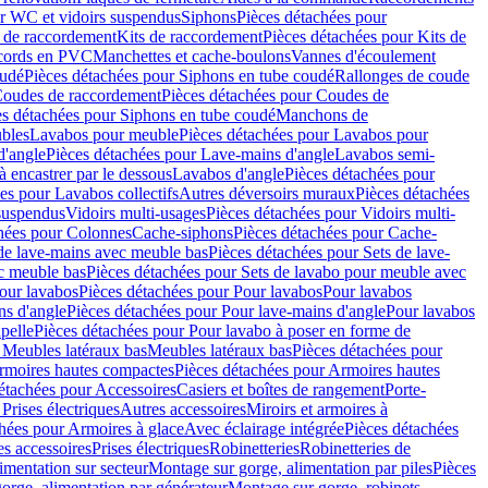
r WC et vidoirs suspendus
Siphons
Pièces détachées pour
 de raccordement
Kits de raccordement
Pièces détachées pour Kits de
ccords en PVC
Manchettes et cache-boulons
Vannes d'écoulement
oudé
Pièces détachées pour Siphons en tube coudé
Rallonges de coude
oudes de raccordement
Pièces détachées pour Coudes de
es détachées pour Siphons en tube coudé
Manchons de
bles
Lavabos pour meuble
Pièces détachées pour Lavabos pour
d'angle
Pièces détachées pour Lave-mains d'angle
Lavabos semi-
 encastrer par le dessous
Lavabos d'angle
Pièces détachées pour
es pour Lavabos collectifs
Autres déversoirs muraux
Pièces détachées
 suspendus
Vidoirs multi-usages
Pièces détachées pour Vidoirs multi-
hées pour Colonnes
Cache-siphons
Pièces détachées pour Cache-
de lave-mains avec meuble bas
Pièces détachées pour Sets de lave-
c meuble bas
Pièces détachées pour Sets de lavabo pour meuble avec
our lavabos
Pièces détachées pour Pour lavabos
Pour lavabos
ns d'angle
Pièces détachées pour Pour lave-mains d'angle
Pour lavabos
pelle
Pièces détachées pour Pour lavabo à poser en forme de
 Meubles latéraux bas
Meubles latéraux bas
Pièces détachées pour
rmoires hautes compactes
Pièces détachées pour Armoires hautes
étachées pour Accessoires
Casiers et boîtes de rangement
Porte-
Prises électriques
Autres accessoires
Miroirs et armoires à
hées pour Armoires à glace
Avec éclairage intégrée
Pièces détachées
es accessoires
Prises électriques
Robinetteries
Robinetteries de
imentation sur secteur
Montage sur gorge, alimentation par piles
Pièces
orge, alimentation par générateur
Montage sur gorge, robinets