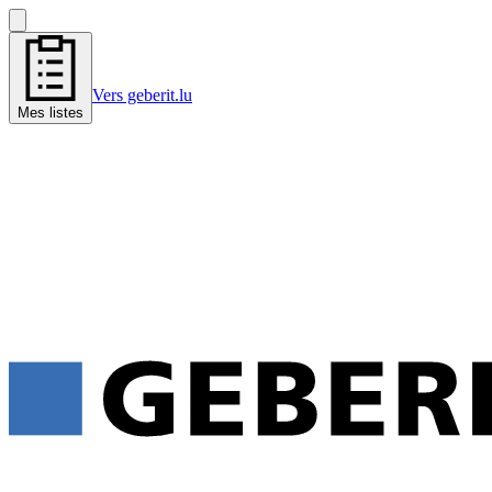
Vers geberit.lu
Mes listes