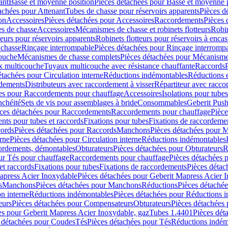
ant
Basse et moyenne position
Pièces détachées pour Basse et moyenne 
achées pour Attenant
Tubes de chasse pour réservoirs apparents
Pièces d
on
Accessoires
Pièces détachées pour Accessoires
Raccordements
Pièces 
s de chasse
Accessoires
Mécanismes de chasse et robinets flotteurs
Robin
eurs pour réservoirs apparents
Robinets flotteurs pour réservoirs à encas
 chasse
Rinçage interrompable
Pièces détachées pour Rinçage interromp
touche
Mécanismes de chasse complets
Pièces détachées pour Mécanisme
 multicouche
Tuyaux multicouche avec résistance chauffante
Raccords
étachées pour Circulation interne
Réductions indémontables
Réductions e
rdements
Distributeurs avec raccordement à visser
Répartiteur avec raccor
es pour Raccordements pour chauffage
Accessoires
Isolations pour tubes
nchéité
Sets de vis pour assemblages à bride
Consommables
Geberit Push
ces détachées pour Raccordements
Raccordements pour chauffage
Pièce
ts pour tubes et raccords
Fixations pour tubes
Fixations de raccordeme
ords
Pièces détachées pour Raccords
Manchons
Pièces détachées pour 
erne
Pièces détachées pour Circulation interne
Réductions indémontables
cordements, démontables
Obturateurs
Pièces détachées pour Obturateurs
R
ur Tés pour chauffage
Raccordements pour chauffage
Pièces détachées 
et raccords
Fixations pour tubes
Fixations de raccordements
Pièces détac
apress Acier Inoxydable
Pièces détachées pour Geberit Mapress Acier 
s
Manchons
Pièces détachées pour Manchons
Réductions
Pièces détaché
on interne
Réductions indémontables
Pièces détachées pour Réductions 
eurs
Pièces détachées pour Compensateurs
Obturateurs
Pièces détachées 
es pour Geberit Mapress Acier Inoxydable, gaz
Tubes 1.4401
Pièces dét
 détachées pour Coudes
Tés
Pièces détachées pour Tés
Réductions indém