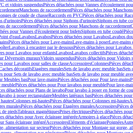
C et vidoirs suspendus
Pièces détachées pour Vannes d'écoulement pou
ccordement
Manchons de raccordement
Pièces détachées pour Manchons
longes de coude de chasse
Raccords en PVC
Pièces détachées pour Ra
s d'urinoirs
Pièces détachées pour Siphons d'urinoirs
Siphons en tube c
ns de raccordement
Pièces détachées pour Manchons de raccordement
C
chées pour Vannes d'écoulement pour bidets
Siphons en tube coudé
Pièc
Point d'eau
Lavabos
Lavabos
Pièces détachées pour Lavabos
Lavabos dou
ains
Pièces détachées pour Lave-mains
Lave-mains à poser
Lave-mains 
oîter
Lavabos à encastrer par le dessous
Pièces détachées pour Lavabos à
ées pour Lavabos pour enfants
Lavabos
Lavabos collectifs
Pièces détaché
our Déversoirs muraux
Vidoirs suspendus
Pièces détachées pour Vidoirs
es pour Lavabos pour salles de classe
Accessoires
Colonnes
Pièces détac
Caches décoratifs
Etagères murales
Sets de lavabo avec meuble bas
Sets 
es pour Sets de lavabo avec meuble bas
Sets de lavabo pour meuble ave
ur Meubles bas
Pour lave-mains
Pièces détachées pour Pour lave-mains
P
r meuble
Pièces détachées pour Pour lavabos pour meuble
Pour lave-mai
ces détachées pour Plans de lavabo
Pour lavabo à poser en forme de cou
lavabo à poser rectangulaire
Meubles latéraux bas
Pièces détachées pour
 hautes
Colonnes mi-hautes
Pièces détachées pour Colonnes mi-hautes
A
res murales
Pièces détachées pour Etagères murales
Accessoires
Pièces d
x de pieds
Tableaux magnétiques
Prises électriques
Pièces détachées pour 
es détachées pour Avec éclairage intégrée
Armoires à glace
Pièces détac
ur Sans éclairage intégré
Accessoires
Eléments d'éclairage
Poignées
Autr
e, alimentation sur secteur
Pièces détachées pour Montage sur gorge, al
gorge, alimentation par générateur
Pièces détachées pour Montage sur g