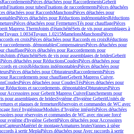
s
Raccordements
Pièces détachées pour Raccordements
Geberit
ords
Fixations pour tubes
Fixations de raccordements
Pièces détachées
ces détachées pour Raccords
Manchons
Pièces détachées pour
ontables
Pièces détachées pour Réductions indémontables
Réductions
metures
Pièces détachées pour Fermetures
Tés pour chauffage
Pièces
berit Mapress Therm
Joints d'étanchéité
Sets de vis pour assemblages à
one
Tuyaux 1.0034
Tuyaux 1.0215
Mamelons
Manchons
Pièces
ccords en croix
Pièces détachées pour Raccords en croix
Réductions
et raccordements, démontables
Compensateurs
Pièces détachées pour
ur chauffage
Pièces détachées pour Raccordements pour
nts
Joints d'étanchéité
Sets de vis pour assemblages de brides
Geberit
s
Pièces détachées pour Réductions
Coudes
Pièces détachées pour
ccords en croix
Réductions indémontables
Pièces détachées pour
teurs
Pièces détachées pour Obturateurs
Raccordements
Pièces
 pour Raccordements pour chauffage
Geberit Mapress Cuivre,
ons
Coudes
Pièces détachées pour Coudes
Tés
Pièces détachées pour
our Réductions et raccordements, démontables
Obturateurs
Pièces
pour Accessoires pour Geberit Mapress Cuivre
Etanchements pour
vis pour assemblages de brides
Système d'hygiène Geberit
Unités de
rtures et plaques de fermeture
Réservoirs et commandes de WC avec
inçage forcé hygiénique
Modules d’hygiène intégrés
Pièces détachées
essoires pour réservoirs et commandes de WC avec rinçage forcé
our système d'hygiène Geberit
Pièces détachées pour Accessoires
urs
Capteurs
Matériel de montage
Armatures brutes
Vannes à siège
accords à sertir Mepla
Pièces détachées pour Avec raccords à sertir