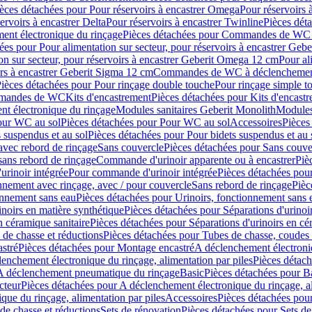
èces détachées pour Pour réservoirs à encastrer Omega
Pour réservoirs 
ervoirs à encastrer Delta
Pour réservoirs à encastrer Twinline
Pièces déta
t électronique du rinçage
Pièces détachées pour Commandes de WC à
ées pour Pour alimentation sur secteur, pour réservoirs à encastrer Geb
on sur secteur, pour réservoirs à encastrer Geberit Omega 12 cm
Pour al
irs à encastrer Geberit Sigma 12 cm
Commandes de WC à déclenchement
ièces détachées pour Pour rinçage double touche
Pour rinçage simple t
ommandes de WC
Kits d'encastrement
Pièces détachées pour Kits d'encast
t électronique du rinçage
Modules sanitaires Geberit Monolith
Modules
our WC au sol
Pièces détachées pour Pour WC au sol
Accessoires
Pièces
 suspendus et au sol
Pièces détachées pour Pour bidets suspendus et au 
avec rebord de rinçage
Sans couvercle
Pièces détachées pour Sans couve
sans rebord de rinçage
Commande d'urinoir apparente ou à encastrer
Piè
rinoir intégrée
Pour commande d'urinoir intégrée
Pièces détachées pou
nnement avec rinçage, avec / pour couvercle
Sans rebord de rinçage
Pièc
onnement sans eau
Pièces détachées pour Urinoirs, fonctionnement sans 
inoirs en matière synthétique
Pièces détachées pour Séparations d'urinoi
n céramique sanitaire
Pièces détachées pour Séparations d'urinoirs en cé
 de chasse et réductions
Pièces détachées pour Tubes de chasse, coudes 
stré
Pièces détachées pour Montage encastré
A déclenchement électroniq
enchement électronique du rinçage, alimentation par piles
Pièces détach
 A déclenchement pneumatique du rinçage
Basic
Pièces détachées pour B
cteur
Pièces détachées pour A déclenchement électronique du rinçage, al
que du rinçage, alimentation par piles
Accessoires
Pièces détachées pou
de chasse et réductions
Sets de rénovation
Pièces détachées pour Sets de