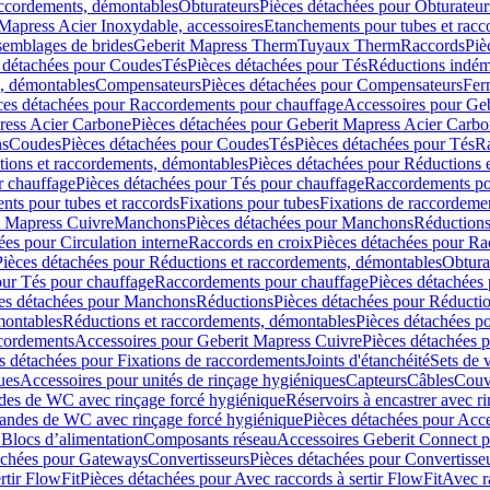
accordements, démontables
Obturateurs
Pièces détachées pour Obturateur
Mapress Acier Inoxydable, accessoires
Etanchements pour tubes et racc
ssemblages de brides
Geberit Mapress Therm
Tuyaux Therm
Raccords
Piè
 détachées pour Coudes
Tés
Pièces détachées pour Tés
Réductions indém
s, démontables
Compensateurs
Pièces détachées pour Compensateurs
Fer
ces détachées pour Raccordements pour chauffage
Accessoires pour Ge
ress Acier Carbone
Pièces détachées pour Geberit Mapress Acier Carb
ns
Coudes
Pièces détachées pour Coudes
Tés
Pièces détachées pour Tés
Ra
ions et raccordements, démontables
Pièces détachées pour Réductions 
r chauffage
Pièces détachées pour Tés pour chauffage
Raccordements po
ts pour tubes et raccords
Fixations pour tubes
Fixations de raccordeme
t Mapress Cuivre
Manchons
Pièces détachées pour Manchons
Réduction
ées pour Circulation interne
Raccords en croix
Pièces détachées pour Ra
Pièces détachées pour Réductions et raccordements, démontables
Obtura
our Tés pour chauffage
Raccordements pour chauffage
Pièces détachées
es détachées pour Manchons
Réductions
Pièces détachées pour Réducti
montables
Réductions et raccordements, démontables
Pièces détachées p
cordements
Accessoires pour Geberit Mapress Cuivre
Pièces détachées 
s détachées pour Fixations de raccordements
Joints d'étanchéité
Sets de 
ues
Accessoires pour unités de rinçage hygiéniques
Capteurs
Câbles
Couve
des de WC avec rinçage forcé hygiénique
Réservoirs à encastrer avec r
mandes de WC avec rinçage forcé hygiénique
Pièces détachées pour Acc
 Blocs d’alimentation
Composants réseau
Accessoires Geberit Connect p
achées pour Gateways
Convertisseurs
Pièces détachées pour Convertisse
rtir FlowFit
Pièces détachées pour Avec raccords à sertir FlowFit
Avec r