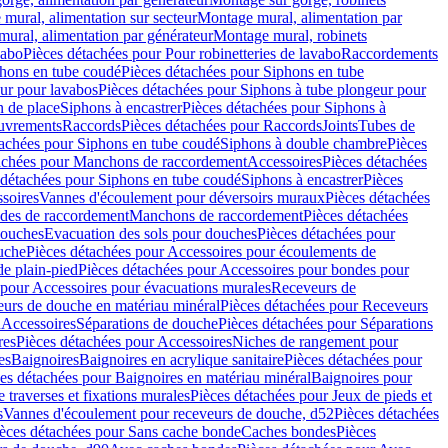
mural, alimentation sur secteur
Montage mural, alimentation par
ural, alimentation par générateur
Montage mural, robinets
vabo
Pièces détachées pour Pour robinetteries de lavabo
Raccordements
hons en tube coudé
Pièces détachées pour Siphons en tube
ur pour lavabos
Pièces détachées pour Siphons à tube plongeur pour
n de place
Siphons à encastrer
Pièces détachées pour Siphons à
uvrements
Raccords
Pièces détachées pour Raccords
Joints
Tubes de
tachées pour Siphons en tube coudé
Siphons à double chambre
Pièces
achées pour Manchons de raccordement
Accessoires
Pièces détachées
 détachées pour Siphons en tube coudé
Siphons à encastrer
Pièces
soires
Vannes d'écoulement pour déversoirs muraux
Pièces détachées
udes de raccordement
Manchons de raccordement
Pièces détachées
ouches
Evacuation des sols pour douches
Pièces détachées pour
uche
Pièces détachées pour Accessoires pour écoulements de
e plain-pied
Pièces détachées pour Accessoires pour bondes pour
 pour Accessoires pour évacuations murales
Receveurs de
urs de douche en matériau minéral
Pièces détachées pour Receveurs
n
Accessoires
Séparations de douche
Pièces détachées pour Séparations
res
Pièces détachées pour Accessoires
Niches de rangement pour
es
Baignoires
Baignoires en acrylique sanitaire
Pièces détachées pour
es détachées pour Baignoires en matériau minéral
Baignoires pour
e traverses et fixations murales
Pièces détachées pour Jeux de pieds et
s
Vannes d'écoulement pour receveurs de douche, d52
Pièces détachées
èces détachées pour Sans cache bonde
Caches bondes
Pièces