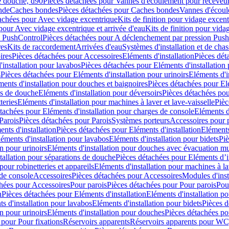
e douche, d90
Pièces détachées pour Vannes d'écoulement pour receveu
nde
Caches bondes
Pièces détachées pour Caches bondes
Vannes d'écoul
achées pour Avec vidage excentrique
Kits de finition pour vidage excen
pour Avec vidage excentrique et arrivée d'eau
Kits de finition pour vida
n PushControl
Pièces détachées pour A déclenchement par pression Pus
res
Kits de raccordement
Arrivées d'eau
Systèmes d'installation et de chas
ires
Pièces détachées pour Accessoires
Eléments d'installation
Pièces dét
'installation pour lavabos
Pièces détachées pour Eléments d'installation
s
Pièces détachées pour Eléments d'installation pour urinoirs
Eléments d'i
ments d'installation pour douches et baignoires
Pièces détachées pour Elé
ns de douche
Eléments d'installation pour déversoirs
Pièces détachées pou
teries
Eléments d'installation pour machines à laver et lave-vaisselle
Pièc
tachées pour Eléments d'installation pour charges de console
Eléments d'
Parois
Pièces détachées pour Parois
Systèmes porteurs
Accessoires pour p
nts d'installation
Pièces détachées pour Eléments d'installation
Eléments
éments d'installation pour lavabos
Eléments d'installation pour bidets
Piè
n pour urinoirs
Eléments d'installation pour douches avec évacuation m
tallation pour séparations de douche
Pièces détachées pour Eléments d’i
pour robinetteries et appareils
Eléments d'installation pour machines à lav
 de console
Accessoires
Pièces détachées pour Accessoires
Modules d'inst
hées pour Accessoires
Pour parois
Pièces détachées pour Pour parois
Pou
n
Pièces détachées pour Eléments d'installation
Eléments d'installation 
s d'installation pour lavabos
Eléments d'installation pour bidets
Pièces d
n pour urinoirs
Eléments d'installation pour douches
Pièces détachées po
 pour Pour fixations
Réservoirs apparents
Réservoirs apparents pour WC,