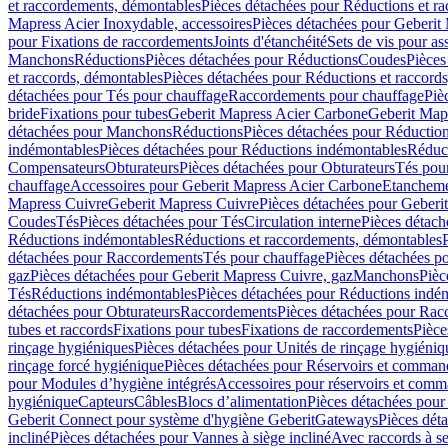
et raccordements, démontables
Pièces détachées pour Réductions et r
Mapress Acier Inoxydable, accessoires
Pièces détachées pour Geberit 
pour Fixations de raccordements
Joints d'étanchéité
Sets de vis pour a
Manchons
Réductions
Pièces détachées pour Réductions
Coudes
Pièces
et raccords, démontables
Pièces détachées pour Réductions et raccord
détachées pour Tés pour chauffage
Raccordements pour chauffage
Piè
bride
Fixations pour tubes
Geberit Mapress Acier Carbone
Geberit Map
détachées pour Manchons
Réductions
Pièces détachées pour Réductio
indémontables
Pièces détachées pour Réductions indémontables
Réduct
Compensateurs
Obturateurs
Pièces détachées pour Obturateurs
Tés pou
chauffage
Accessoires pour Geberit Mapress Acier Carbone
Etanchemen
Mapress Cuivre
Geberit Mapress Cuivre
Pièces détachées pour Geberi
Coudes
Tés
Pièces détachées pour Tés
Circulation interne
Pièces détach
Réductions indémontables
Réductions et raccordements, démontables
détachées pour Raccordements
Tés pour chauffage
Pièces détachées p
gaz
Pièces détachées pour Geberit Mapress Cuivre, gaz
Manchons
Pièc
Tés
Réductions indémontables
Pièces détachées pour Réductions indé
détachées pour Obturateurs
Raccordements
Pièces détachées pour Rac
tubes et raccords
Fixations pour tubes
Fixations de raccordements
Pièce
rinçage hygiéniques
Pièces détachées pour Unités de rinçage hygiéniq
rinçage forcé hygiénique
Pièces détachées pour Réservoirs et comman
pour Modules d’hygiène intégrés
Accessoires pour réservoirs et com
hygiénique
Capteurs
Câbles
Blocs d’alimentation
Pièces détachées pour
Geberit Connect pour système d'hygiène Geberit
Gateways
Pièces dét
incliné
Pièces détachées pour Vannes à siège incliné
Avec raccords à se