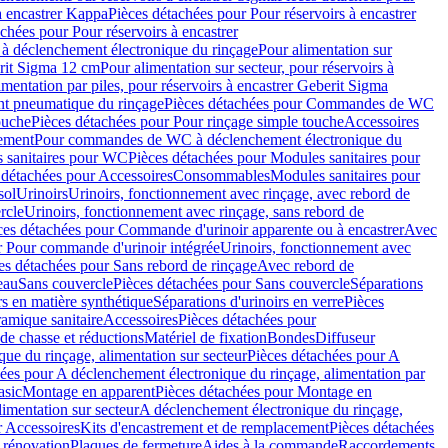
à encastrer Kappa
Pièces détachées pour Pour réservoirs à encastrer
chées pour Pour réservoirs à encastrer
 déclenchement électronique du rinçage
Pour alimentation sur
erit Sigma 12 cm
Pour alimentation sur secteur, pour réservoirs à
imentation par piles, pour réservoirs à encastrer Geberit Sigma
 pneumatique du rinçage
Pièces détachées pour Commandes de WC
ouche
Pièces détachées pour Pour rinçage simple touche
Accessoires
rement
Pour commandes de WC à déclenchement électronique du
 sanitaires pour WC
Pièces détachées pour Modules sanitaires pour
 détachées pour Accessoires
Consommables
Modules sanitaires pour
sol
Urinoirs
Urinoirs, fonctionnement avec rinçage, avec rebord de
rcle
Urinoirs, fonctionnement avec rinçage, sans rebord de
ces détachées pour Commande d'urinoir apparente ou à encastrer
Avec
r Pour commande d'urinoir intégrée
Urinoirs, fonctionnement avec
es détachées pour Sans rebord de rinçage
Avec rebord de
eau
Sans couvercle
Pièces détachées pour Sans couvercle
Séparations
rs en matière synthétique
Séparations d'urinoirs en verre
Pièces
ramique sanitaire
Accessoires
Pièces détachées pour
de chasse et réductions
Matériel de fixation
Bondes
Diffuseur
ue du rinçage, alimentation sur secteur
Pièces détachées pour A
ées pour A déclenchement électronique du rinçage, alimentation par
asic
Montage en apparent
Pièces détachées pour Montage en
imentation sur secteur
A déclenchement électronique du rinçage,
r Accessoires
Kits d'encastrement et de remplacement
Pièces détachées
 rénovation
Plaques de fermeture
Aides à la commande
Raccordements