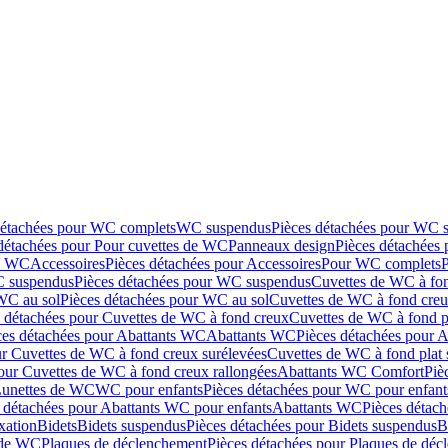
détachées pour WC complets
WC suspendus
Pièces détachées pour WC 
détachées pour Pour cuvettes de WC
Panneaux design
Pièces détachées
de WC
Accessoires
Pièces détachées pour Accessoires
Pour WC complets
 suspendus
Pièces détachées pour WC suspendus
Cuvettes de WC à fo
WC au sol
Pièces détachées pour WC au sol
Cuvettes de WC à fond creux
s détachées pour Cuvettes de WC à fond creux
Cuvettes de WC à fond p
ces détachées pour Abattants WC
Abattants WC
Pièces détachées pour 
ur Cuvettes de WC à fond creux surélevées
Cuvettes de WC à fond plat 
our Cuvettes de WC à fond creux rallongées
Abattants WC Comfort
Piè
Lunettes de WC
WC pour enfants
Pièces détachées pour WC pour enfant
 détachées pour Abattants WC pour enfants
Abattants WC
Pièces détac
ixation
Bidets
Bidets suspendus
Pièces détachées pour Bidets suspendus
B
 de WC
Plaques de déclenchement
Pièces détachées pour Plaques de dé