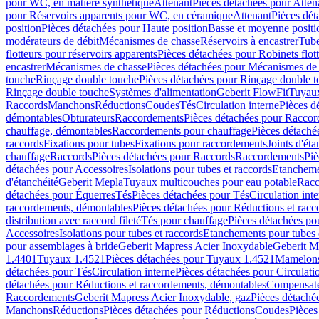
pour WC, en matière synthétique
Attenant
Pièces détachées pour Atten
pour Réservoirs apparents pour WC, en céramique
Attenant
Pièces dét
position
Pièces détachées pour Haute position
Basse et moyenne positi
modérateurs de débit
Mécanismes de chasse
Réservoirs à encastrer
Tube
flotteurs pour réservoirs apparents
Pièces détachées pour Robinets flott
encastrer
Mécanismes de chasse
Pièces détachées pour Mécanismes de
touche
Rinçage double touche
Pièces détachées pour Rinçage double 
Rinçage double touche
Systèmes d'alimentation
Geberit FlowFit
Tuyaux
Raccords
Manchons
Réductions
Coudes
Tés
Circulation interne
Pièces d
démontables
Obturateurs
Raccordements
Pièces détachées pour Racco
chauffage, démontables
Raccordements pour chauffage
Pièces détaché
raccords
Fixations pour tubes
Fixations pour raccordements
Joints d'éta
chauffage
Raccords
Pièces détachées pour Raccords
Raccordements
Piè
détachées pour Accessoires
Isolations pour tubes et raccords
Etanchemen
d'étanchéité
Geberit Mepla
Tuyaux multicouches pour eau potable
Racc
détachées pour Équerres
Tés
Pièces détachées pour Tés
Circulation int
raccordements, démontables
Pièces détachées pour Réductions et rac
distribution avec raccord fileté
Tés pour chauffage
Pièces détachées po
Accessoires
Isolations pour tubes et raccords
Etanchements pour tubes 
pour assemblages à bride
Geberit Mapress Acier Inoxydable
Geberit M
1.4401
Tuyaux 1.4521
Pièces détachées pour Tuyaux 1.4521
Mamelon
détachées pour Tés
Circulation interne
Pièces détachées pour Circulati
détachées pour Réductions et raccordements, démontables
Compensat
Raccordements
Geberit Mapress Acier Inoxydable, gaz
Pièces détaché
Manchons
Réductions
Pièces détachées pour Réductions
Coudes
Pièces