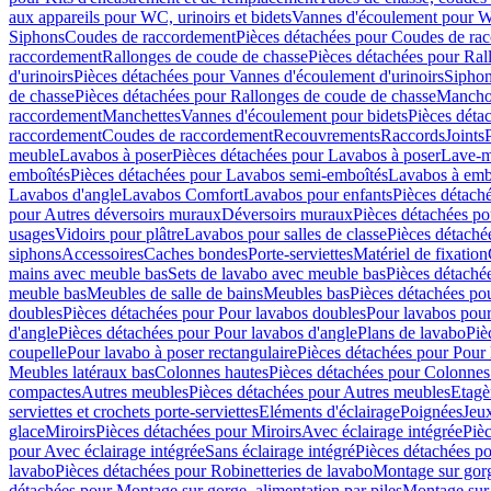
aux appareils pour WC, urinoirs et bidets
Vannes d'écoulement pour W
Siphons
Coudes de raccordement
Pièces détachées pour Coudes de ra
raccordement
Rallonges de coude de chasse
Pièces détachées pour Ral
d'urinoirs
Pièces détachées pour Vannes d'écoulement d'urinoirs
Siphon
de chasse
Pièces détachées pour Rallonges de coude de chasse
Mancho
raccordement
Manchettes
Vannes d'écoulement pour bidets
Pièces déta
raccordement
Coudes de raccordement
Recouvrements
Raccords
Joints
meuble
Lavabos à poser
Pièces détachées pour Lavabos à poser
Lave-m
emboîtés
Pièces détachées pour Lavabos semi-emboîtés
Lavabos à emb
Lavabos d'angle
Lavabos Comfort
Lavabos pour enfants
Pièces détach
pour Autres déversoirs muraux
Déversoirs muraux
Pièces détachées p
usages
Vidoirs pour plâtre
Lavabos pour salles de classe
Pièces détaché
siphons
Accessoires
Caches bondes
Porte-serviettes
Matériel de fixation
mains avec meuble bas
Sets de lavabo avec meuble bas
Pièces détaché
meuble bas
Meubles de salle de bains
Meubles bas
Pièces détachées po
doubles
Pièces détachées pour Pour lavabos doubles
Pour lavabos pou
d'angle
Pièces détachées pour Pour lavabos d'angle
Plans de lavabo
Piè
coupelle
Pour lavabo à poser rectangulaire
Pièces détachées pour Pour 
Meubles latéraux bas
Colonnes hautes
Pièces détachées pour Colonnes
compactes
Autres meubles
Pièces détachées pour Autres meubles
Etagè
serviettes et crochets porte-serviettes
Eléments d'éclairage
Poignées
Jeu
glace
Miroirs
Pièces détachées pour Miroirs
Avec éclairage intégrée
Pièc
pour Avec éclairage intégrée
Sans éclairage intégré
Pièces détachées po
lavabo
Pièces détachées pour Robinetteries de lavabo
Montage sur gorg
détachées pour Montage sur gorge, alimentation par piles
Montage sur 