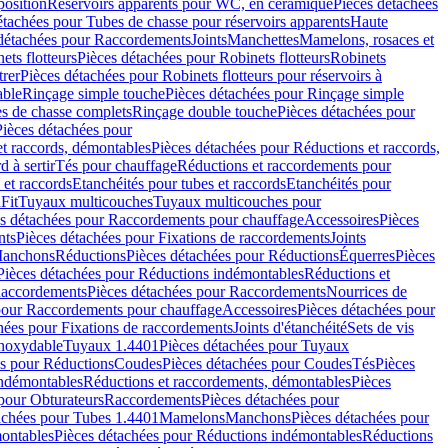
position
Réservoirs apparents pour WC, en céramique
Pièces détachées
étachées pour Tubes de chasse pour réservoirs apparents
Haute
détachées pour Raccordements
Joints
Manchettes
Mamelons, rosaces et
ets flotteurs
Pièces détachées pour Robinets flotteurs
Robinets
trer
Pièces détachées pour Robinets flotteurs pour réservoirs à
able
Rinçage simple touche
Pièces détachées pour Rinçage simple
s de chasse complets
Rinçage double touche
Pièces détachées pour
Pièces détachées pour
t raccords, démontables
Pièces détachées pour Réductions et raccords,
d à sertir
Tés pour chauffage
Réductions et raccordements pour
 et raccords
Etanchéités pour tubes et raccords
Etanchéités pour
Fit
Tuyaux multicouches
Tuyaux multicouches pour
s détachées pour Raccordements pour chauffage
Accessoires
Pièces
nts
Pièces détachées pour Fixations de raccordements
Joints
Manchons
Réductions
Pièces détachées pour Réductions
Équerres
Pièces
Pièces détachées pour Réductions indémontables
Réductions et
accordements
Pièces détachées pour Raccordements
Nourrices de
pour Raccordements pour chauffage
Accessoires
Pièces détachées pour
hées pour Fixations de raccordements
Joints d'étanchéité
Sets de vis
Inoxydable
Tuyaux 1.4401
Pièces détachées pour Tuyaux
es pour Réductions
Coudes
Pièces détachées pour Coudes
Tés
Pièces
indémontables
Réductions et raccordements, démontables
Pièces
pour Obturateurs
Raccordements
Pièces détachées pour
achées pour Tubes 1.4401
Mamelons
Manchons
Pièces détachées pour
ontables
Pièces détachées pour Réductions indémontables
Réductions