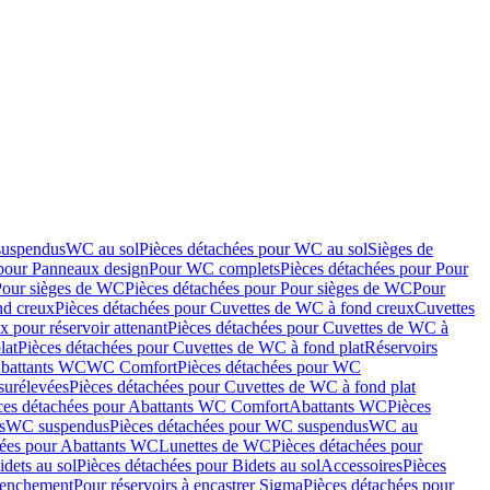
suspendus
WC au sol
Pièces détachées pour WC au sol
Sièges de
 pour Panneaux design
Pour WC complets
Pièces détachées pour Pour
Pour sièges de WC
Pièces détachées pour Pour sièges de WC
Pour
nd creux
Pièces détachées pour Cuvettes de WC à fond creux
Cuvettes
 pour réservoir attenant
Pièces détachées pour Cuvettes de WC à
lat
Pièces détachées pour Cuvettes de WC à fond plat
Réservoirs
Abattants WC
WC Comfort
Pièces détachées pour WC
surélevées
Pièces détachées pour Cuvettes de WC à fond plat
ces détachées pour Abattants WC Comfort
Abattants WC
Pièces
s
WC suspendus
Pièces détachées pour WC suspendus
WC au
hées pour Abattants WC
Lunettes de WC
Pièces détachées pour
idets au sol
Pièces détachées pour Bidets au sol
Accessoires
Pièces
clenchement
Pour réservoirs à encastrer Sigma
Pièces détachées pour