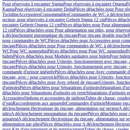
Pour réservoirs à encastrer Sigma
Pour réservoirs à encastrer Omega
Pi
Kappa
Pour réservoirs à encastrer Delta
Pièces détachées pour Pour rés
Twinline
Accessoires
Consommables
Commandes de WC à déclenchemen
secteur, pour réservoirs à encastrer Geberit Sigma 12 cm
Pièces détach
encastrer Geberit Omega 12 cm
Pièces détachées pour Pour alimentati
12 cm
Pièces détachées pour Pour alimentation par piles, pour réservo
à déclenchement pneumatique du rinçage
Pour rinçage double touche
P
pour commandes de WC
Pièces détachées pour Accessoires pour c
rinçage
Pièces détachées pour Pour commandes de WC à déclenchemen
WC
Pour WC suspendus
Pièces détachées pour Pour WC suspendus
P
bidets
Pièces détachées pour Modules sanitaires pour bidets
Pour bidets
rinçage
Pièces détachées pour Urinoirs, fonctionnement avec rinçage, 
rinçage
Pièces détachées pour Urinoirs, fonctionnement avec rinçage, 
commande d'urinoir intégrée
Pièces détachées pour Avec commande d'u
rinçage, avec / pour couvercle
Pièces détachées pour Urinoirs, fonctio
rinçage
Pièces détachées pour Avec rebord de rinçage
Urinoirs, foncti
d'urinoirs
Pièces détachées pour Séparations d'urinoirs
Séparations d'ur
détachées pour Séparations d'urinoirs en verre
Séparations d'urinoirs e
Accessoires
Siphons et accessoires de siphons
Tubes de chasse, coudes
d’eau
Raccordements aux appareils
Commandes d'urinoir
Montage enca
déclenchement électronique du rinçage, alimentation sur secteur
A décl
piles
A déclenchement pneumatique du rinçage
Pièces détachées pour
apparent
A déclenchement électronique du rinçage, alimentation sur se
alimentation par piles
Pièces détachées pour A déclenchement électroni
pour Kits d'encastrement et de remplacement
Tubes de chasse, coudes 