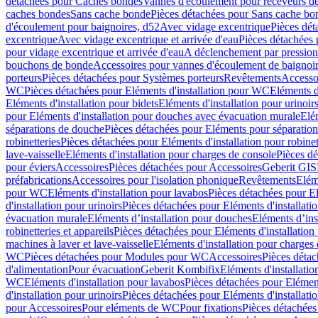
détachées pour Caches bondes
Vannes d'écoulement pour receveurs d
caches bondes
Sans cache bonde
Pièces détachées pour Sans cache bo
d'écoulement pour baignoires, d52
Avec vidage excentrique
Pièces dét
excentrique
Avec vidage excentrique et arrivée d'eau
Pièces détachées 
pour vidage excentrique et arrivée d'eau
A déclenchement par pressio
bouchons de bonde
Accessoires pour vannes d'écoulement de baignoi
porteurs
Pièces détachées pour Systèmes porteurs
Revêtements
Accesso
WC
Pièces détachées pour Eléments d'installation pour WC
Eléments d
Eléments d'installation pour bidets
Eléments d'installation pour urinoir
pour Eléments d'installation pour douches avec évacuation murale
Elé
séparations de douche
Pièces détachées pour Eléments pour séparatio
robinetteries
Pièces détachées pour Eléments d'installation pour robinet
lave-vaisselle
Eléments d'installation pour charges de console
Pièces dé
pour éviers
Accessoires
Pièces détachées pour Accessoires
Geberit GIS
préfabrications
Accessoires pour l'isolation phonique
Revêtements
Eléme
pour WC
Eléments d'installation pour lavabos
Pièces détachées pour El
d'installation pour urinoirs
Pièces détachées pour Eléments d'installatio
évacuation murale
Eléments d’installation pour douches
Eléments d’ins
robinetteries et appareils
Pièces détachées pour Eléments d'installation 
machines à laver et lave-vaisselle
Eléments d'installation pour charges
WC
Pièces détachées pour Modules pour WC
Accessoires
Pièces détac
d'alimentation
Pour évacuation
Geberit Kombifix
Eléments d'installatio
WC
Eléments d'installation pour lavabos
Pièces détachées pour Elément
d'installation pour urinoirs
Pièces détachées pour Eléments d'installatio
pour Accessoires
Pour eléments de WC
Pour fixations
Pièces détachées