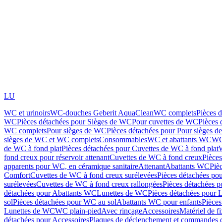
LU
WC et urinoirs
WC-douches Geberit AquaClean
WC complets
Pièces 
WC
Pièces détachées pour Sièges de WC
Pour cuvettes de WC
Pièces 
WC complets
Pour sièges de WC
Pièces détachées pour Pour sièges 
sièges de WC et WC complets
Consommables
WC et abattants WC
WC
de WC à fond plat
Pièces détachées pour Cuvettes de WC à fond plat
fond creux pour réservoir attenant
Cuvettes de WC à fond creux
Pièce
apparents pour WC, en céramique sanitaire
Attenant
Abattants WC
Piè
Comfort
Cuvettes de WC à fond creux surélevées
Pièces détachées po
surélevées
Cuvettes de WC à fond creux rallongées
Pièces détachées p
détachées pour Abattants WC
Lunettes de WC
Pièces détachées pour 
sol
Pièces détachées pour WC au sol
Abattants WC pour enfants
Pièces
Lunettes de WC
WC plain-pied
Avec rinçage
Accessoires
Matériel de f
détachées pour Accessoires
Plaques de déclenchement et commandes