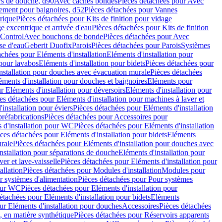
rs de douche, d90
Avec caches bondes
Pièces détachées pour Avec
ement pour baignoires, d52
Pièces détachées pour Vannes
trique
Pièces détachées pour Kits de finition pour vidage
ge excentrique et arrivée d'eau
Pièces détachées pour Kits de finition
hControl
Avec bouchons de bonde
Pièces détachées pour Avec
se d'eau
Geberit Duofix
Parois
Pièces détachées pour Parois
Systèmes
achées pour Eléments d'installation
Eléments d'installation pour
 pour lavabos
Eléments d'installation pour bidets
Pièces détachées pour
nstallation pour douches avec évacuation murale
Pièces détachées
ments d'installation pour douches et baignoires
Eléments pour
r Eléments d'installation pour déversoirs
Eléments d'installation pour
es détachées pour Eléments d'installation pour machines à laver et
installation pour éviers
Pièces détachées pour Eléments d'installation
réfabrications
Pièces détachées pour Accessoires pour
 d'installation pour WC
Pièces détachées pour Eléments d'installation
ces détachées pour Eléments d'installation pour bidets
Eléments
urale
Pièces détachées pour Eléments d'installation pour douches avec
nstallation pour séparations de douche
Eléments d'installation pour
er et lave-vaisselle
Pièces détachées pour Eléments d'installation pour
allation
Pièces détachées pour Modules d'installation
Modules pour
r systèmes d'alimentation
Pièces détachées pour Pour systèmes
pour WC
Pièces détachées pour Eléments d'installation pour
étachées pour Eléments d'installation pour bidets
Eléments
ur Eléments d'installation pour douches
Accessoires
Pièces détachées
 en matière synthétique
Pièces détachées pour Réservoirs apparents