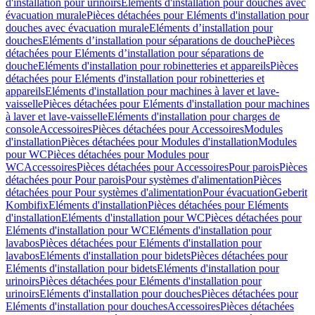
d'installation pour urinoirs
Eléments d'installation pour douches avec
évacuation murale
Pièces détachées pour Eléments d'installation pour
douches avec évacuation murale
Eléments d’installation pour
douches
Eléments d’installation pour séparations de douche
Pièces
détachées pour Eléments d’installation pour séparations de
douche
Eléments d'installation pour robinetteries et appareils
Pièces
détachées pour Eléments d'installation pour robinetteries et
appareils
Eléments d'installation pour machines à laver et lave-
vaisselle
Pièces détachées pour Eléments d'installation pour machines
à laver et lave-vaisselle
Eléments d'installation pour charges de
console
Accessoires
Pièces détachées pour Accessoires
Modules
d'installation
Pièces détachées pour Modules d'installation
Modules
pour WC
Pièces détachées pour Modules pour
WC
Accessoires
Pièces détachées pour Accessoires
Pour parois
Pièces
détachées pour Pour parois
Pour systèmes d'alimentation
Pièces
détachées pour Pour systèmes d'alimentation
Pour évacuation
Geberit
Kombifix
Eléments d'installation
Pièces détachées pour Eléments
d'installation
Eléments d'installation pour WC
Pièces détachées pour
Eléments d'installation pour WC
Eléments d'installation pour
lavabos
Pièces détachées pour Eléments d'installation pour
lavabos
Eléments d'installation pour bidets
Pièces détachées pour
Eléments d'installation pour bidets
Eléments d'installation pour
urinoirs
Pièces détachées pour Eléments d'installation pour
urinoirs
Eléments d'installation pour douches
Pièces détachées pour
Eléments d'installation pour douches
Accessoires
Pièces détachées