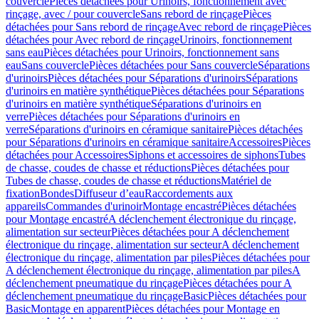
couvercle
Pièces détachées pour Urinoirs, fonctionnement avec
rinçage, avec / pour couvercle
Sans rebord de rinçage
Pièces
détachées pour Sans rebord de rinçage
Avec rebord de rinçage
Pièces
détachées pour Avec rebord de rinçage
Urinoirs, fonctionnement
sans eau
Pièces détachées pour Urinoirs, fonctionnement sans
eau
Sans couvercle
Pièces détachées pour Sans couvercle
Séparations
d'urinoirs
Pièces détachées pour Séparations d'urinoirs
Séparations
d'urinoirs en matière synthétique
Pièces détachées pour Séparations
d'urinoirs en matière synthétique
Séparations d'urinoirs en
verre
Pièces détachées pour Séparations d'urinoirs en
verre
Séparations d'urinoirs en céramique sanitaire
Pièces détachées
pour Séparations d'urinoirs en céramique sanitaire
Accessoires
Pièces
détachées pour Accessoires
Siphons et accessoires de siphons
Tubes
de chasse, coudes de chasse et réductions
Pièces détachées pour
Tubes de chasse, coudes de chasse et réductions
Matériel de
fixation
Bondes
Diffuseur d’eau
Raccordements aux
appareils
Commandes d'urinoir
Montage encastré
Pièces détachées
pour Montage encastré
A déclenchement électronique du rinçage,
alimentation sur secteur
Pièces détachées pour A déclenchement
électronique du rinçage, alimentation sur secteur
A déclenchement
électronique du rinçage, alimentation par piles
Pièces détachées pour
A déclenchement électronique du rinçage, alimentation par piles
A
déclenchement pneumatique du rinçage
Pièces détachées pour A
déclenchement pneumatique du rinçage
Basic
Pièces détachées pour
Basic
Montage en apparent
Pièces détachées pour Montage en