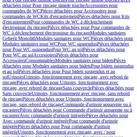
détachées pour Pour rinçage simple touche
Accessoires pour
commandes de WC
Pièces détachées pour Accessoires pour
commandes de WC
Kits d'encastrement
Pièces détachées pour Kits
d'encastrement
Pour commandes de WC à déclenchement
électronique du rinçage
Pièces détachées pour Pour commandes de
WC à déclenchement électronique du rinçage
Modules sanitaires
Geberit Monolith
Modules sanitaires pour WC
Pièces détachées pour
Modules sanitaires pour WC
Pour WC suspendus
Pièces détachées
pour Pour WC suspendus
Pour WC au sol
Pièces détachées pour
Pour WC au sol
Accessoires
Pièces détachées pour
Accessoires
Consommables
Modules sanitaires pour bidets
Pièces
détachées pour Modules sanitaires pour bidets
Pour bidets suspendus
et au sol
Pièces détachées pour Pour bidets suspendus et au
sol
Urinoirs
Urinoirs, fonctionnement avec rinçage, avec rebord de
rinçage
Pièces détachées pour Urinoirs, fonctionnement avec
rinçage, avec rebord de rinçage
Sans couvercle
Pièces détachées pour
Sans couvercle
Urinoirs, fonctionnement avec rinçage, sans rebord
de rinçage
Pièces détachées pour Urinoirs, fonctionnement avec
rinçage, sans rebord de rinçage
Commande d'urinoir apparente ou à
encastrer
Pièces détachées pour Commande d'urinoir apparente ou à
encastrer
Avec commande d'urinoir intégrée
Pièces détachées pour
Avec commande d'urinoir intégrée
Pour commande d'urinoir
intégrée
Pièces détachées pour Pour commande d'urinoir
intégrée
Urinoirs, fonctionnement avec rinçage, avec / pour