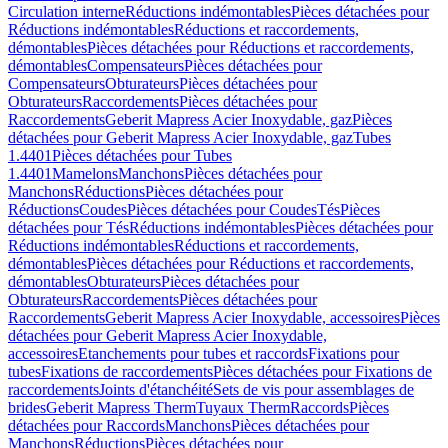
Circulation interne
Réductions indémontables
Pièces détachées pour
Réductions indémontables
Réductions et raccordements,
démontables
Pièces détachées pour Réductions et raccordements,
démontables
Compensateurs
Pièces détachées pour
Compensateurs
Obturateurs
Pièces détachées pour
Obturateurs
Raccordements
Pièces détachées pour
Raccordements
Geberit Mapress Acier Inoxydable, gaz
Pièces
détachées pour Geberit Mapress Acier Inoxydable, gaz
Tubes
1.4401
Pièces détachées pour Tubes
1.4401
Mamelons
Manchons
Pièces détachées pour
Manchons
Réductions
Pièces détachées pour
Réductions
Coudes
Pièces détachées pour Coudes
Tés
Pièces
détachées pour Tés
Réductions indémontables
Pièces détachées pour
Réductions indémontables
Réductions et raccordements,
démontables
Pièces détachées pour Réductions et raccordements,
démontables
Obturateurs
Pièces détachées pour
Obturateurs
Raccordements
Pièces détachées pour
Raccordements
Geberit Mapress Acier Inoxydable, accessoires
Pièces
détachées pour Geberit Mapress Acier Inoxydable,
accessoires
Etanchements pour tubes et raccords
Fixations pour
tubes
Fixations de raccordements
Pièces détachées pour Fixations de
raccordements
Joints d'étanchéité
Sets de vis pour assemblages de
brides
Geberit Mapress Therm
Tuyaux Therm
Raccords
Pièces
détachées pour Raccords
Manchons
Pièces détachées pour
Manchons
Réductions
Pièces détachées pour