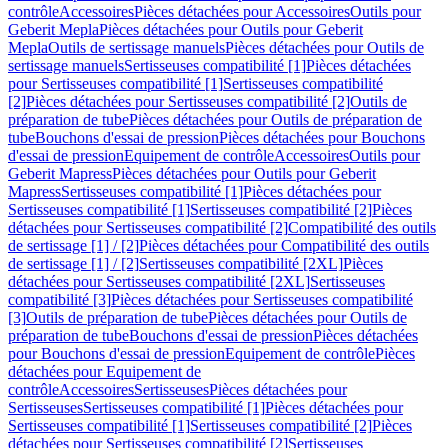
contrôle
Accessoires
Pièces détachées pour Accessoires
Outils pour
Geberit Mepla
Pièces détachées pour Outils pour Geberit
Mepla
Outils de sertissage manuels
Pièces détachées pour Outils de
sertissage manuels
Sertisseuses compatibilité [1]
Pièces détachées
pour Sertisseuses compatibilité [1]
Sertisseuses compatibilité
[2]
Pièces détachées pour Sertisseuses compatibilité [2]
Outils de
préparation de tube
Pièces détachées pour Outils de préparation de
tube
Bouchons d'essai de pression
Pièces détachées pour Bouchons
d'essai de pression
Equipement de contrôle
Accessoires
Outils pour
Geberit Mapress
Pièces détachées pour Outils pour Geberit
Mapress
Sertisseuses compatibilité [1]
Pièces détachées pour
Sertisseuses compatibilité [1]
Sertisseuses compatibilité [2]
Pièces
détachées pour Sertisseuses compatibilité [2]
Compatibilité des outils
de sertissage [1] / [2]
Pièces détachées pour Compatibilité des outils
de sertissage [1] / [2]
Sertisseuses compatibilité [2XL]
Pièces
détachées pour Sertisseuses compatibilité [2XL]
Sertisseuses
compatibilité [3]
Pièces détachées pour Sertisseuses compatibilité
[3]
Outils de préparation de tube
Pièces détachées pour Outils de
préparation de tube
Bouchons d'essai de pression
Pièces détachées
pour Bouchons d'essai de pression
Equipement de contrôle
Pièces
détachées pour Equipement de
contrôle
Accessoires
Sertisseuses
Pièces détachées pour
Sertisseuses
Sertisseuses compatibilité [1]
Pièces détachées pour
Sertisseuses compatibilité [1]
Sertisseuses compatibilité [2]
Pièces
détachées pour Sertisseuses compatibilité [2]
Sertisseuses