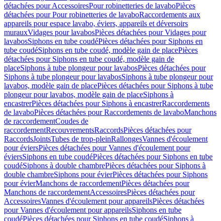
détachées pour Accessoires
Pour robinetteries de lavabo
Pièces
détachées pour Pour robinetteries de lavabo
Raccordements aux
appareils pour espace lavabo, éviers, appareils et déversoirs
muraux
Vidages pour lavabos
Pièces détachées pour Vidages pour
lavabos
Siphons en tube coudé
Pièces détachées pour Siphons en
tube coudé
Siphons en tube coudé, modèle gain de place
Pièces
détachées pour Siphons en tube coudé, modèle gain de
place
Siphons à tube plongeur pour lavabos
Pièces détachées pour
Siphons à tube plongeur pour lavabos
Siphons à tube plongeur pour
lavabos, modèle gain de place
Pièces détachées pour Siphons à tube
plongeur pour lavabos, modèle gain de place
Siphons à
encastrer
Pièces détachées pour Siphons à encastrer
Raccordements
de lavabo
Pièces détachées pour Raccordements de lavabo
Manchons
de raccordement
Coudes de
raccordement
Recouvrements
Raccords
Pièces détachées pour
Raccords
Joints
Tubes de trop-plein
Rallonges
Vannes d'écoulement
pour éviers
Pièces détachées pour Vannes d'écoulement pour
éviers
Siphons en tube coudé
Pièces détachées pour Siphons en tube
coudé
Siphons à double chambre
Pièces détachées pour Siphons à
double chambre
Siphons pour évier
Pièces détachées pour Siphons
pour évier
Manchons de raccordement
Pièces détachées pour
Manchons de raccordement
Accessoires
Pièces détachées pour
Accessoires
Vannes d'écoulement pour appareils
Pièces détachées
pour Vannes d'écoulement pour appareils
Siphons en tube
coudé
Pièces détachées pour Siphons en tube coudé
Siphons à