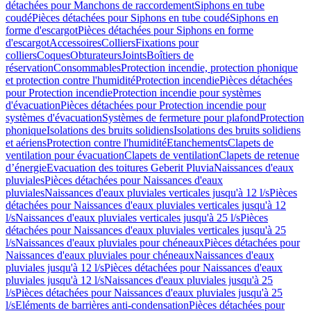
détachées pour Manchons de raccordement
Siphons en tube
coudé
Pièces détachées pour Siphons en tube coudé
Siphons en
forme d'escargot
Pièces détachées pour Siphons en forme
d'escargot
Accessoires
Colliers
Fixations pour
colliers
Coques
Obturateurs
Joints
Boîtiers de
réservation
Consommables
Protection incendie, protection phonique
et protection contre l'humidité
Protection incendie
Pièces détachées
pour Protection incendie
Protection incendie pour systèmes
d'évacuation
Pièces détachées pour Protection incendie pour
systèmes d'évacuation
Systèmes de fermeture pour plafond
Protection
phonique
Isolations des bruits solidiens
Isolations des bruits solidiens
et aériens
Protection contre l'humidité
Etanchements
Clapets de
ventilation pour évacuation
Clapets de ventilation
Clapets de retenue
d’énergie
Evacuation des toitures Geberit Pluvia
Naissances d'eaux
pluviales
Pièces détachées pour Naissances d'eaux
pluviales
Naissances d'eaux pluviales verticales jusqu'à 12 l/s
Pièces
détachées pour Naissances d'eaux pluviales verticales jusqu'à 12
l/s
Naissances d'eaux pluviales verticales jusqu'à 25 l/s
Pièces
détachées pour Naissances d'eaux pluviales verticales jusqu'à 25
l/s
Naissances d'eaux pluviales pour chéneaux
Pièces détachées pour
Naissances d'eaux pluviales pour chéneaux
Naissances d'eaux
pluviales jusqu'à 12 l/s
Pièces détachées pour Naissances d'eaux
pluviales jusqu'à 12 l/s
Naissances d'eaux pluviales jusqu'à 25
l/s
Pièces détachées pour Naissances d'eaux pluviales jusqu'à 25
l/s
Eléments de barrières anti-condensation
Pièces détachées pour