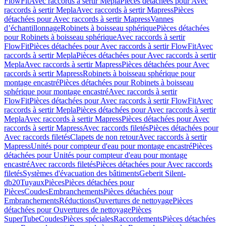
FlowFit
Avec raccords à sertir Mepla
Pièces détachées pour Avec
raccords à sertir Mepla
Avec raccords à sertir Mapress
Pièces
détachées pour Avec raccords à sertir Mapress
Vannes
d’échantillonnage
Robinets à boisseau sphérique
Pièces détachées
pour Robinets à boisseau sphérique
Avec raccords à sertir
FlowFit
Pièces détachées pour Avec raccords à sertir FlowFit
Avec
raccords à sertir Mepla
Pièces détachées pour Avec raccords à sertir
Mepla
Avec raccords à sertir Mapress
Pièces détachées pour Avec
raccords à sertir Mapress
Robinets à boisseau sphérique pour
montage encastré
Pièces détachées pour Robinets à boisseau
sphérique pour montage encastré
Avec raccords à sertir
FlowFit
Pièces détachées pour Avec raccords à sertir FlowFit
Avec
raccords à sertir Mepla
Pièces détachées pour Avec raccords à sertir
Mepla
Avec raccords à sertir Mapress
Pièces détachées pour Avec
raccords à sertir Mapress
Avec raccords filetés
Pièces détachées pour
Avec raccords filetés
Clapets de non retour
Avec raccords à sertir
Mapress
Unités pour compteur d'eau pour montage encastré
Pièces
détachées pour Unités pour compteur d'eau pour montage
encastré
Avec raccords filetés
Pièces détachées pour Avec raccords
filetés
Systèmes d'évacuation des bâtiments
Geberit Silent-
db20
Tuyaux
Pièces
Pièces détachées pour
Pièces
Coudes
Embranchements
Pièces détachées pour
Embranchements
Réductions
Ouvertures de nettoyage
Pièces
détachées pour Ouvertures de nettoyage
Pièces
SuperTube
Coudes
Pièces spéciales
Raccordements
Pièces détachées