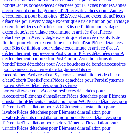
bonde
Caches bondes
Pièces détachées pour Caches bondes
Vannes
d'écoulement pour baignoires, d52
Pièces détachées pour Vannes
d'écoulement pour baignoires, d52
Avec vidage excentrique
Pièces
détachées pour Avec vidage excentrique
Kits de finition pour vidage
excentrique
Pièces détachées pour Kits de finition pour vidage
excentrique
Avec vidage excentrique et arrivée d'eau
Pièces
détachées pour Avec vidage excentrique et arrivée d'eau
Kits de
finition pour vidage excentrique et arrivée d'eau
Pièces détachées
pour Kits de finition pour vidage excentrique et arrivée d'eau
A
déclenchement par pression PushControl
Pièces détachées pour A
déclenchement par pression PushControl
Avec bouchons de
bonde
Pièces détachées pour Avec bouchons de bonde
Accessoires
pour vannes d'écoulement de baignoires
Kits de
raccordement
Arrivées d'eau
Systèmes d'installation et de chasse
d'eau
Geberit Duofix
Parois
Pièces détachées pour Parois
Systèmes
porteurs
Pièces détachées pour Systèmes
porteurs
Revêtements
Accessoires
Pièces détachées pour
Accessoires
Eléments d'installation
Pièces détachées pour Eléments
d'installation
Eléments d'installation pour WC
Pièces détachées pour
Eléments d'installation pour WC
Eléments d'installation pour
lavabos
Pièces détachées pour Eléments d'installation pour
lavabos
Eléments d'installation pour bidets
Pièces détachées pour
Eléments d'installation pour bidets
Eléments d'installation pour
urinoirs
Pièces détachées pour Eléments d'installation pour