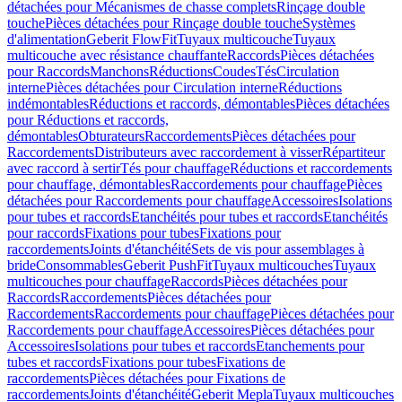
détachées pour Mécanismes de chasse complets
Rinçage double
touche
Pièces détachées pour Rinçage double touche
Systèmes
d'alimentation
Geberit FlowFit
Tuyaux multicouche
Tuyaux
multicouche avec résistance chauffante
Raccords
Pièces détachées
pour Raccords
Manchons
Réductions
Coudes
Tés
Circulation
interne
Pièces détachées pour Circulation interne
Réductions
indémontables
Réductions et raccords, démontables
Pièces détachées
pour Réductions et raccords,
démontables
Obturateurs
Raccordements
Pièces détachées pour
Raccordements
Distributeurs avec raccordement à visser
Répartiteur
avec raccord à sertir
Tés pour chauffage
Réductions et raccordements
pour chauffage, démontables
Raccordements pour chauffage
Pièces
détachées pour Raccordements pour chauffage
Accessoires
Isolations
pour tubes et raccords
Etanchéités pour tubes et raccords
Etanchéités
pour raccords
Fixations pour tubes
Fixations pour
raccordements
Joints d'étanchéité
Sets de vis pour assemblages à
bride
Consommables
Geberit PushFit
Tuyaux multicouches
Tuyaux
multicouches pour chauffage
Raccords
Pièces détachées pour
Raccords
Raccordements
Pièces détachées pour
Raccordements
Raccordements pour chauffage
Pièces détachées pour
Raccordements pour chauffage
Accessoires
Pièces détachées pour
Accessoires
Isolations pour tubes et raccords
Etanchements pour
tubes et raccords
Fixations pour tubes
Fixations de
raccordements
Pièces détachées pour Fixations de
raccordements
Joints d'étanchéité
Geberit Mepla
Tuyaux multicouches