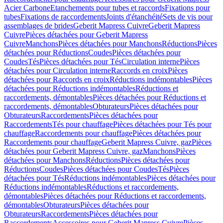
Acier Carbone
Etanchements pour tubes et raccords
Fixations pour
tubes
Fixations de raccordements
Joints d'étanchéité
Sets de vis pour
assemblages de brides
Geberit Mapress Cuivre
Geberit Mapress
Cuivre
Pièces détachées pour Geberit Mapress
Cuivre
Manchons
Pièces détachées pour Manchons
Réductions
Pièces
détachées pour Réductions
Coudes
Pièces détachées pour
Coudes
Tés
Pièces détachées pour Tés
Circulation interne
Pièces
détachées pour Circulation interne
Raccords en croix
Pièces
détachées pour Raccords en croix
Réductions indémontables
Pièces
détachées pour Réductions indémontables
Réductions et
raccordements, démontables
Pièces détachées pour Réductions et
raccordements, démontables
Obturateurs
Pièces détachées pour
Obturateurs
Raccordements
Pièces détachées pour
Raccordements
Tés pour chauffage
Pièces détachées pour Tés pour
chauffage
Raccordements pour chauffage
Pièces détachées pour
Raccordements pour chauffage
Geberit Mapress Cuivre, gaz
Pièces
détachées pour Geberit Mapress Cuivre, gaz
Manchons
Pièces
détachées pour Manchons
Réductions
Pièces détachées pour
Réductions
Coudes
Pièces détachées pour Coudes
Tés
Pièces
détachées pour Tés
Réductions indémontables
Pièces détachées pour
Réductions indémontables
Réductions et raccordements,
démontables
Pièces détachées pour Réductions et raccordements,
démontables
Obturateurs
Pièces détachées pour
Obturateurs
Raccordements
Pièces détachées pour
Raccordements
Accessoires pour Geberit Mapress Cuivre
Pièces