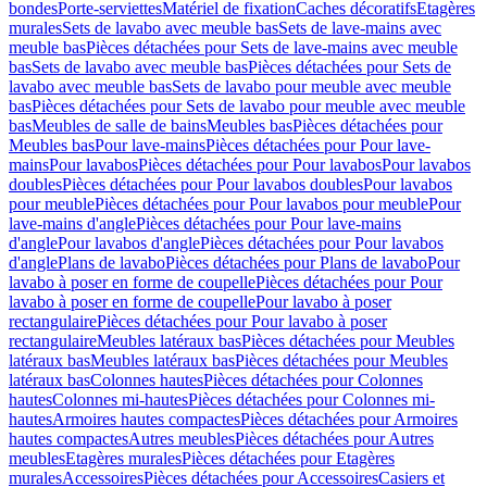
bondes
Porte-serviettes
Matériel de fixation
Caches décoratifs
Etagères
murales
Sets de lavabo avec meuble bas
Sets de lave-mains avec
meuble bas
Pièces détachées pour Sets de lave-mains avec meuble
bas
Sets de lavabo avec meuble bas
Pièces détachées pour Sets de
lavabo avec meuble bas
Sets de lavabo pour meuble avec meuble
bas
Pièces détachées pour Sets de lavabo pour meuble avec meuble
bas
Meubles de salle de bains
Meubles bas
Pièces détachées pour
Meubles bas
Pour lave-mains
Pièces détachées pour Pour lave-
mains
Pour lavabos
Pièces détachées pour Pour lavabos
Pour lavabos
doubles
Pièces détachées pour Pour lavabos doubles
Pour lavabos
pour meuble
Pièces détachées pour Pour lavabos pour meuble
Pour
lave-mains d'angle
Pièces détachées pour Pour lave-mains
d'angle
Pour lavabos d'angle
Pièces détachées pour Pour lavabos
d'angle
Plans de lavabo
Pièces détachées pour Plans de lavabo
Pour
lavabo à poser en forme de coupelle
Pièces détachées pour Pour
lavabo à poser en forme de coupelle
Pour lavabo à poser
rectangulaire
Pièces détachées pour Pour lavabo à poser
rectangulaire
Meubles latéraux bas
Pièces détachées pour Meubles
latéraux bas
Meubles latéraux bas
Pièces détachées pour Meubles
latéraux bas
Colonnes hautes
Pièces détachées pour Colonnes
hautes
Colonnes mi-hautes
Pièces détachées pour Colonnes mi-
hautes
Armoires hautes compactes
Pièces détachées pour Armoires
hautes compactes
Autres meubles
Pièces détachées pour Autres
meubles
Etagères murales
Pièces détachées pour Etagères
murales
Accessoires
Pièces détachées pour Accessoires
Casiers et