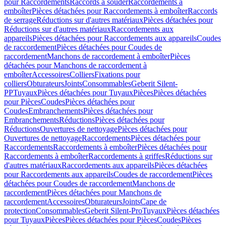
pour Raccordements
Raccords à souder
Raccordements à
emboîter
Pièces détachées pour Raccordements à emboîter
Raccords
de serrage
Réductions sur d'autres matériaux
Pièces détachées pour
Réductions sur d'autres matériaux
Raccordements aux
appareils
Pièces détachées pour Raccordements aux appareils
Coudes
de raccordement
Pièces détachées pour Coudes de
raccordement
Manchons de raccordement à emboîter
Pièces
détachées pour Manchons de raccordement à
emboîter
Accessoires
Colliers
Fixations pour
colliers
Obturateurs
Joints
Consommables
Geberit Silent-
PP
Tuyaux
Pièces détachées pour Tuyaux
Pièces
Pièces détachées
pour Pièces
Coudes
Pièces détachées pour
Coudes
Embranchements
Pièces détachées pour
Embranchements
Réductions
Pièces détachées pour
Réductions
Ouvertures de nettoyage
Pièces détachées pour
Ouvertures de nettoyage
Raccordements
Pièces détachées pour
Raccordements
Raccordements à emboîter
Pièces détachées pour
Raccordements à emboîter
Raccordements à griffes
Réductions sur
d'autres matériaux
Raccordements aux appareils
Pièces détachées
pour Raccordements aux appareils
Coudes de raccordement
Pièces
détachées pour Coudes de raccordement
Manchons de
raccordement
Pièces détachées pour Manchons de
raccordement
Accessoires
Obturateurs
Joints
Cape de
protection
Consommables
Geberit Silent-Pro
Tuyaux
Pièces détachées
pour Tuyaux
Pièces
Pièces détachées pour Pièces
Coudes
Pièces