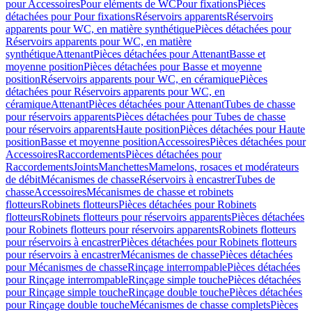
pour Accessoires
Pour eléments de WC
Pour fixations
Pièces
détachées pour Pour fixations
Réservoirs apparents
Réservoirs
apparents pour WC, en matière synthétique
Pièces détachées pour
Réservoirs apparents pour WC, en matière
synthétique
Attenant
Pièces détachées pour Attenant
Basse et
moyenne position
Pièces détachées pour Basse et moyenne
position
Réservoirs apparents pour WC, en céramique
Pièces
détachées pour Réservoirs apparents pour WC, en
céramique
Attenant
Pièces détachées pour Attenant
Tubes de chasse
pour réservoirs apparents
Pièces détachées pour Tubes de chasse
pour réservoirs apparents
Haute position
Pièces détachées pour Haute
position
Basse et moyenne position
Accessoires
Pièces détachées pour
Accessoires
Raccordements
Pièces détachées pour
Raccordements
Joints
Manchettes
Mamelons, rosaces et modérateurs
de débit
Mécanismes de chasse
Réservoirs à encastrer
Tubes de
chasse
Accessoires
Mécanismes de chasse et robinets
flotteurs
Robinets flotteurs
Pièces détachées pour Robinets
flotteurs
Robinets flotteurs pour réservoirs apparents
Pièces détachées
pour Robinets flotteurs pour réservoirs apparents
Robinets flotteurs
pour réservoirs à encastrer
Pièces détachées pour Robinets flotteurs
pour réservoirs à encastrer
Mécanismes de chasse
Pièces détachées
pour Mécanismes de chasse
Rinçage interrompable
Pièces détachées
pour Rinçage interrompable
Rinçage simple touche
Pièces détachées
pour Rinçage simple touche
Rinçage double touche
Pièces détachées
pour Rinçage double touche
Mécanismes de chasse complets
Pièces