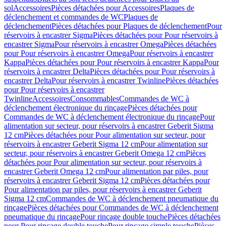
sol
Accessoires
Pièces détachées pour Accessoires
Plaques de
déclenchement et commandes de WC
Plaques de
déclenchement
Pièces détachées pour Plaques de déclenchement
Pour
réservoirs à encastrer Sigma
Pièces détachées pour Pour réservoirs à
encastrer Sigma
Pour réservoirs à encastrer Omega
Pièces détachées
pour Pour réservoirs à encastrer Omega
Pour réservoirs à encastrer
Kappa
Pièces détachées pour Pour réservoirs à encastrer Kappa
Pour
réservoirs à encastrer Delta
Pièces détachées pour Pour réservoirs à
encastrer Delta
Pour réservoirs à encastrer Twinline
Pièces détachées
pour Pour réservoirs à encastrer
Twinline
Accessoires
Consommables
Commandes de WC à
déclenchement électronique du rinçage
Pièces détachées pour
Commandes de WC à déclenchement électronique du rinçage
Pour
alimentation sur secteur, pour réservoirs à encastrer Geberit Sigma
12 cm
Pièces détachées pour Pour alimentation sur secteur, pour
réservoirs à encastrer Geberit Sigma 12 cm
Pour alimentation sur
secteur, pour réservoirs à encastrer Geberit Omega 12 cm
Pièces
détachées pour Pour alimentation sur secteur, pour réservoirs à
encastrer Geberit Omega 12 cm
Pour alimentation par piles, pour
réservoirs à encastrer Geberit Sigma 12 cm
Pièces détachées pour
Pour alimentation par piles, pour réservoirs à encastrer Geberit
Sigma 12 cm
Commandes de WC à déclenchement pneumatique du
rinçage
Pièces détachées pour Commandes de WC à déclenchement
pneumatique du rinçage
Pour rinçage double touche
Pièces détachées
pour Pour rinçage double touche
Pour rinçage simple touche
Pièces