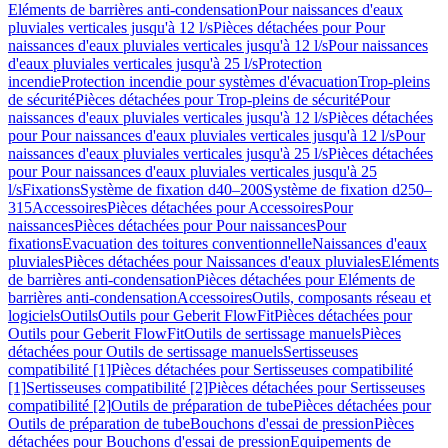
Eléments de barrières anti-condensation
Pour naissances d'eaux
pluviales verticales jusqu'à 12 l/s
Pièces détachées pour Pour
naissances d'eaux pluviales verticales jusqu'à 12 l/s
Pour naissances
d'eaux pluviales verticales jusqu'à 25 l/s
Protection
incendie
Protection incendie pour systèmes d'évacuation
Trop-pleins
de sécurité
Pièces détachées pour Trop-pleins de sécurité
Pour
naissances d'eaux pluviales verticales jusqu'à 12 l/s
Pièces détachées
pour Pour naissances d'eaux pluviales verticales jusqu'à 12 l/s
Pour
naissances d'eaux pluviales verticales jusqu'à 25 l/s
Pièces détachées
pour Pour naissances d'eaux pluviales verticales jusqu'à 25
l/s
Fixations
Système de fixation d40–200
Système de fixation d250–
315
Accessoires
Pièces détachées pour Accessoires
Pour
naissances
Pièces détachées pour Pour naissances
Pour
fixations
Evacuation des toitures conventionnelle
Naissances d'eaux
pluviales
Pièces détachées pour Naissances d'eaux pluviales
Eléments
de barrières anti-condensation
Pièces détachées pour Eléments de
barrières anti-condensation
Accessoires
Outils, composants réseau et
logiciels
Outils
Outils pour Geberit FlowFit
Pièces détachées pour
Outils pour Geberit FlowFit
Outils de sertissage manuels
Pièces
détachées pour Outils de sertissage manuels
Sertisseuses
compatibilité [1]
Pièces détachées pour Sertisseuses compatibilité
[1]
Sertisseuses compatibilité [2]
Pièces détachées pour Sertisseuses
compatibilité [2]
Outils de préparation de tube
Pièces détachées pour
Outils de préparation de tube
Bouchons d'essai de pression
Pièces
détachées pour Bouchons d'essai de pression
Equipements de