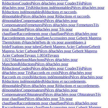
Réductions
Coudes
Pièces détachées pour Coudes
Tés
Pièces
détachées pour Tés
Réductions indémontables
Pièces détachées pour
Réductions indémontables
Réductions et raccords,
démontables
Pièces détachées pour Réductions et raccords,
démontables
Compensateurs
Pièces détachées pour
Compensateurs
Fermetures
Pièces détachées pour Fermetures
Tés
pour chauffage
Pièces détachées pour Tés pour
chauffage
Raccordements pour chauffage
Pièces détachées pour
Raccordements pour chauffage
Accessoires pour Geberit Mapress
Therm
Joints d'étanchéité
Sets de vis pour assemblages à
bride
Fixations pour tubes
Geberit Mapress Acier Carbone
Geberit
Mapress Acier Carbone
Pièces détachées pour Geberit Mapress
Acier Carbone
Tuyaux 1.0034
Tuyaux
1.0215
Mamelons
Manchons
Pièces détachées pour
Manchons
Réductions
Pièces détachées pour
Réductions
Coudes
Pièces détachées pour Coudes
Tés
Pièces
détachées pour Tés
Raccords en croix
Pièces détachées pour
Raccords en croix
Réductions indémontables
Pièces détachées pour
Réductions indémontables
Réductions et raccordements,
démontables
Pièces détachées pour Réductions et raccordements,
démontables
Compensateurs
Pièces détachées pour
Compensateurs
Obturateurs
Pièces détachées pour Obturateurs
Tés
pour chauffage
Pièces détachées pour Tés pour
chauffage
Raccordements pour chauffage
Pièces détachées pour
Raccordements pour chauffage
Accessoires pour Geberit Mapress