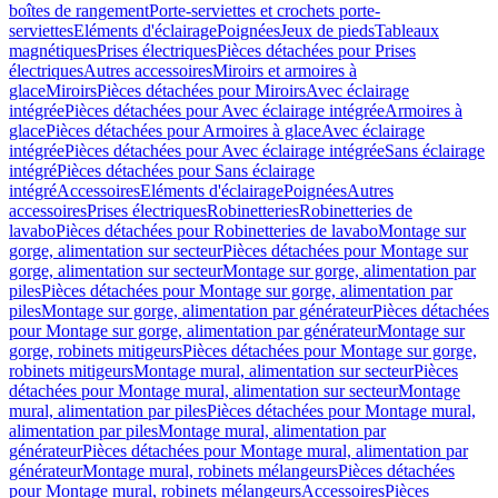
boîtes de rangement
Porte-serviettes et crochets porte-
serviettes
Eléments d'éclairage
Poignées
Jeux de pieds
Tableaux
magnétiques
Prises électriques
Pièces détachées pour Prises
électriques
Autres accessoires
Miroirs et armoires à
glace
Miroirs
Pièces détachées pour Miroirs
Avec éclairage
intégrée
Pièces détachées pour Avec éclairage intégrée
Armoires à
glace
Pièces détachées pour Armoires à glace
Avec éclairage
intégrée
Pièces détachées pour Avec éclairage intégrée
Sans éclairage
intégré
Pièces détachées pour Sans éclairage
intégré
Accessoires
Eléments d'éclairage
Poignées
Autres
accessoires
Prises électriques
Robinetteries
Robinetteries de
lavabo
Pièces détachées pour Robinetteries de lavabo
Montage sur
gorge, alimentation sur secteur
Pièces détachées pour Montage sur
gorge, alimentation sur secteur
Montage sur gorge, alimentation par
piles
Pièces détachées pour Montage sur gorge, alimentation par
piles
Montage sur gorge, alimentation par générateur
Pièces détachées
pour Montage sur gorge, alimentation par générateur
Montage sur
gorge, robinets mitigeurs
Pièces détachées pour Montage sur gorge,
robinets mitigeurs
Montage mural, alimentation sur secteur
Pièces
détachées pour Montage mural, alimentation sur secteur
Montage
mural, alimentation par piles
Pièces détachées pour Montage mural,
alimentation par piles
Montage mural, alimentation par
générateur
Pièces détachées pour Montage mural, alimentation par
générateur
Montage mural, robinets mélangeurs
Pièces détachées
pour Montage mural, robinets mélangeurs
Accessoires
Pièces