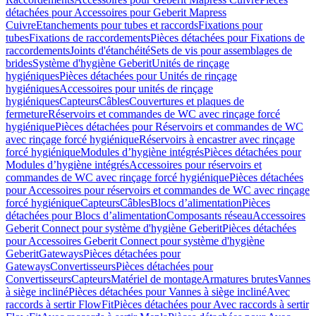
détachées pour Accessoires pour Geberit Mapress
Cuivre
Etanchements pour tubes et raccords
Fixations pour
tubes
Fixations de raccordements
Pièces détachées pour Fixations de
raccordements
Joints d'étanchéité
Sets de vis pour assemblages de
brides
Système d'hygiène Geberit
Unités de rinçage
hygiéniques
Pièces détachées pour Unités de rinçage
hygiéniques
Accessoires pour unités de rinçage
hygiéniques
Capteurs
Câbles
Couvertures et plaques de
fermeture
Réservoirs et commandes de WC avec rinçage forcé
hygiénique
Pièces détachées pour Réservoirs et commandes de WC
avec rinçage forcé hygiénique
Réservoirs à encastrer avec rinçage
forcé hygiénique
Modules d’hygiène intégrés
Pièces détachées pour
Modules d’hygiène intégrés
Accessoires pour réservoirs et
commandes de WC avec rinçage forcé hygiénique
Pièces détachées
pour Accessoires pour réservoirs et commandes de WC avec rinçage
forcé hygiénique
Capteurs
Câbles
Blocs d’alimentation
Pièces
détachées pour Blocs d’alimentation
Composants réseau
Accessoires
Geberit Connect pour système d'hygiène Geberit
Pièces détachées
pour Accessoires Geberit Connect pour système d'hygiène
Geberit
Gateways
Pièces détachées pour
Gateways
Convertisseurs
Pièces détachées pour
Convertisseurs
Capteurs
Matériel de montage
Armatures brutes
Vannes
à siège incliné
Pièces détachées pour Vannes à siège incliné
Avec
raccords à sertir FlowFit
Pièces détachées pour Avec raccords à sertir