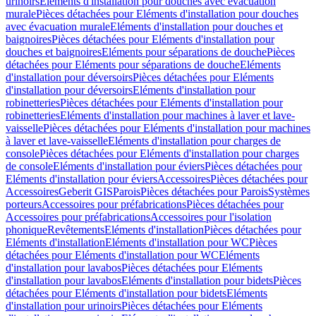
urinoirs
Eléments d'installation pour douches avec évacuation
murale
Pièces détachées pour Eléments d'installation pour douches
avec évacuation murale
Eléments d'installation pour douches et
baignoires
Pièces détachées pour Eléments d'installation pour
douches et baignoires
Eléments pour séparations de douche
Pièces
détachées pour Eléments pour séparations de douche
Eléments
d'installation pour déversoirs
Pièces détachées pour Eléments
d'installation pour déversoirs
Eléments d'installation pour
robinetteries
Pièces détachées pour Eléments d'installation pour
robinetteries
Eléments d'installation pour machines à laver et lave-
vaisselle
Pièces détachées pour Eléments d'installation pour machines
à laver et lave-vaisselle
Eléments d'installation pour charges de
console
Pièces détachées pour Eléments d'installation pour charges
de console
Eléments d'installation pour éviers
Pièces détachées pour
Eléments d'installation pour éviers
Accessoires
Pièces détachées pour
Accessoires
Geberit GIS
Parois
Pièces détachées pour Parois
Systèmes
porteurs
Accessoires pour préfabrications
Pièces détachées pour
Accessoires pour préfabrications
Accessoires pour l'isolation
phonique
Revêtements
Eléments d'installation
Pièces détachées pour
Eléments d'installation
Eléments d'installation pour WC
Pièces
détachées pour Eléments d'installation pour WC
Eléments
d'installation pour lavabos
Pièces détachées pour Eléments
d'installation pour lavabos
Eléments d'installation pour bidets
Pièces
détachées pour Eléments d'installation pour bidets
Eléments
d'installation pour urinoirs
Pièces détachées pour Eléments