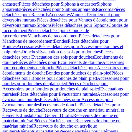
encastrer
Pièces détachées pour Siphons à encastrer
Siphons
apparents
Pièces détachées pour Siphons apparents
Raccords
Pièces
détachées pour Raccords
Accessoires
Vannes d'écoulement pour
déversoirs muraux
Pièces détachées pour Vannes d'écoulement pour
déversoirs muraux
Siphons
Pièces détachées pour Siphons
Coudes de
raccordement
Pièces détachées pour Coudes de
raccordement
Manchons de raccordement
Pièces détachées pour
Manchons de raccordement
Bondes
Pièces détachées pour
Bondes
Accessoires
Pièces détachées pour Accessoires
Douches et
baignoires
Douches
Evacuation des sols pour douches
Pièces
détachées pour Evacuation des sols pour douches
Ecoulements de
douche
Pièces détachées pour Ecoulements de douche
Accessoires
pour écoulements de douche
Pièces détachées pour Accessoires pour
écoulements de douche
Bondes pour douches de plain-pied
Pièces
détachées pour Bondes pour douches de plain-pied
Accessoires pour
bondes pour douches de plain-pied
Pièces détachées pour
Accessoires pour bondes pour douches de plain-pied
Evacuations
murales
Pièces détachées pour Evacuations murales
Accessoires pour
évacuations murales
Pièces détachées pour Accessoires pour
évacuations murales
Receveurs de douche
Pièces détachées pour
Receveurs de douche
Receveurs de douche en matériau minéral et
éléments d’installation Geberit Duofix
Receveurs de douche en
matériau minéral
Pièces détachées pour Receveurs de douche en
matériau minéral
Receveurs de douche en acrylique
sanitaire
Eléments d'installation
Pièces détachées pour Eléments