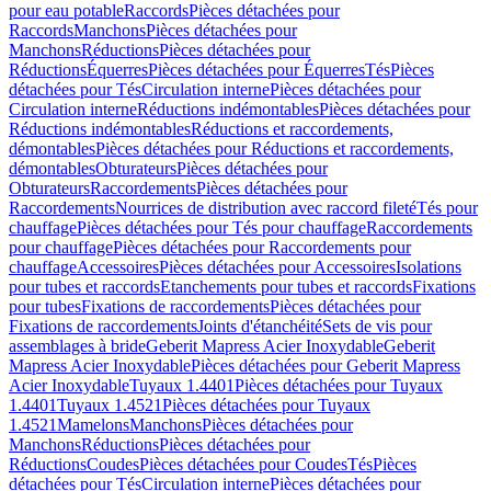
pour eau potable
Raccords
Pièces détachées pour
Raccords
Manchons
Pièces détachées pour
Manchons
Réductions
Pièces détachées pour
Réductions
Équerres
Pièces détachées pour Équerres
Tés
Pièces
détachées pour Tés
Circulation interne
Pièces détachées pour
Circulation interne
Réductions indémontables
Pièces détachées pour
Réductions indémontables
Réductions et raccordements,
démontables
Pièces détachées pour Réductions et raccordements,
démontables
Obturateurs
Pièces détachées pour
Obturateurs
Raccordements
Pièces détachées pour
Raccordements
Nourrices de distribution avec raccord fileté
Tés pour
chauffage
Pièces détachées pour Tés pour chauffage
Raccordements
pour chauffage
Pièces détachées pour Raccordements pour
chauffage
Accessoires
Pièces détachées pour Accessoires
Isolations
pour tubes et raccords
Etanchements pour tubes et raccords
Fixations
pour tubes
Fixations de raccordements
Pièces détachées pour
Fixations de raccordements
Joints d'étanchéité
Sets de vis pour
assemblages à bride
Geberit Mapress Acier Inoxydable
Geberit
Mapress Acier Inoxydable
Pièces détachées pour Geberit Mapress
Acier Inoxydable
Tuyaux 1.4401
Pièces détachées pour Tuyaux
1.4401
Tuyaux 1.4521
Pièces détachées pour Tuyaux
1.4521
Mamelons
Manchons
Pièces détachées pour
Manchons
Réductions
Pièces détachées pour
Réductions
Coudes
Pièces détachées pour Coudes
Tés
Pièces
détachées pour Tés
Circulation interne
Pièces détachées pour