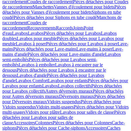
raccordement
Coudes de raccordement
Pièces détachées pour Coudes
de raccordement
Manchettes
Vannes d'écoulement pour bidets
Pièces
détachées pour Vannes d'écoulement pour bidets
Siphons en tube
coudé
Pièces détachées pour Siphons en tube coudé
Manchons de
raccordement
Coudes de
raccordement
Recouvrements
Raccords
Joints
Point
d'eau
Lavabos
Lavabos
Pièces détachées pour Lavabos
Lavabos
doubles
Lavabos pour meuble
Pièces détachées pour Lavabos pour
meuble
Lavabos à poser
Pièces détachées pour Lavabos à poser
Lave-
mains
Pièces détachées pour Lave-mains
Lave-mains à poser
Lave-
mains d'angle
Pièces détachées pour Lave-mains d'angle
Lavabos
semi-emboîtés
Pièces détachées pour Lavabos semi-
emboîtés
Lavabos à emboîter
Lavabos à encastrer par le
dessous
Pièces détachées pour Lavabos à encastrer par le
dessous
Lavabos d'angle
Pièces détachées pour Lavabos
d'angle
Lavabos Comfort
Lavabos pour enfants
Pièces détachées pour
Lavabos pour enfants
Lavabos
Lavabos collectifs
Pièces détachées
pour Lavabos collectifs
Autres déversoirs muraux
Pièces détachées
pour Autres déversoirs muraux
Déversoirs muraux
Pièces détachées
pour Déversoirs muraux
Vidoirs suspendus
Pièces détachées pour
Vidoirs suspendus
Vidoirs multi-usages
Pièces détachées pour Vidoirs
multi-usages
Vidoirs pour plâtre
Lavabos pour salles de classe
Pièces
détachées pour Lavabos pour salles de
classe
Accessoires
Colonnes
Pièces détachées pour Colonnes
Cache-
siphons
Pièces détachées pour Cache-siphons
Accessoires
Caches