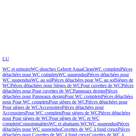
LU
WC et urinoirs
WC-douches Geberit AquaClean
WC complets
Pièces
détachées pour WC complets
WC suspendus
Pièces détachées pour
WC suspendus
WC au sol
Pièces détachées pour WC au sol
Sièges de
WC
Pièces détachées pour Sièges de WC
Pour cuvettes de WC
Pièces
détachées pour Pour cuvettes de WC
Panneaux design
Pièces
détachées pour Panneaux design
Pour WC complets
Pièces détachées
pour Pour WC complets
Pour sièges de WC
Pièces détachées pour
Pour sièges de WC
Accessoires
Pièces détachées pour
Accessoires
Pour WC complets
Pour sièges de WC
Pièces détachées
pour Pour sièges de WC
Pour sièges de WC et WC
complets
Consommables
WC et abattants WC
WC suspendus
Pièces
détachées pour WC suspendus
Cuvettes de WC à fond creux
Pièces
détachées pour Cuvettes de WC à fond creux
Cuvettes de WC à