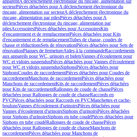
apparent
A déclenchement électronique du rinçage, alimentation sur
secteur
Pièces détachées pour A déclenchement électronique du
rinçage, alimentation sur secteur
A déclenchement électronique du
rinçage, alimentation par piles
Pièces détachées pour A
déclenchement électronique du rinçage, alimentation par
piles
Accessoires
Pièces détachées pour Accessoires
Kits
d'encastrement et de remplacement
Pièces détachées pour Kits
d'encastrement et de remplacement
Tubes de chasse, coudes de
chasse et réductions
Sets de rénovation
Pièces détachées pour Sets de
rénovation
Plaques de fermeture
Aides à la commande
Raccordements
aux appareils pour WC, urinoirs et bidets
Vannes d'écoulement pour
WC et vidoirs suspendus
Pièces détachées pour Vannes d'écoulement
pour WC et vidoirs suspendus
Siphons
Pièces détachées pour
Siphons
Coudes de raccordement
Pièces détachées pour Coudes de
raccordement
Manchons de raccordement
Pièces détachées pour
Manchons de raccordement
Kits de raccordement
Pièces détachées
pour Kits de raccordement
Rallonges de coude de chasse
Pièces
détachées pour Rallonges de coude de chasse
Raccords en
PVC
Pièces détachées pour Raccords en PVC
Manchettes et cache-
boulons
Vannes d'écoulement d'urinoirs
Pièces détachées pour
Vannes d'écoulement d'urinoirs
Siphons d'urinoirs
Pièces détachées
pour Siphons d'urinoirs
Siphons en tube coudé
Pièces détachées pour
Siphons en tube coudé
Rallonges de coude de chasse
Pièces
détachées pour Rallonges de coude de chasse
Manchons de
raccordement
Pièces détachées pour Manchons de