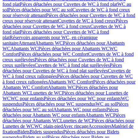
fond plat
Pièces détachées pour Cuvettes de WC à fond plat
WC au
sol
Pièces détachées pour WC au sol
Cuvettes de WC à fond creux
pour réservoir attenant
Pièces détachées pour Cuvettes de WC à fond
creux pour réservoir attenant
Cuvettes de WC à fond creux
Pièces
détachées pour Cuvettes de WC à fond creux
Cuvettes de WC à
fond plat
Pièces détachées pour Cuvettes de WC à fond
plat
Réservoirs apparents pour WC, en céramique
sanitaire
Attenant
Abattants WC
Pièces détachées pour Abattants
WC
Abattants WC
Pièces détachées pour Abattants WC
WC
Comfort
Pièces détachées pour WC Comfort
Cuvettes de WC à fond
creux surélevées
Pièces détachées pour Cuvettes de WC à fond
creux surélevées
Cuvettes de WC à fond plat surélevées
Pièces
détachées pour Cuvettes de WC à fond plat surélevées
Cuvettes de
WC à fond creux rallongées
Pièces détachées pour Cuvettes de WC
à fond creux rallongées
Abattants WC Comfort
Pièces détachées pour
Abattants WC Comfort
Abattants WC
Pièces détachées pour
Abattants WC
Lunettes de WC
Pièces détachées pour Lunettes de
WC
WC pour enfants
Pièces détachées pour WC pour enfants
WC
suspendus
Pièces détachées pour WC suspendus
WC au sol
Pièces
détachées pour WC au sol
Abattants WC pour enfants
Pièces
détachées pour Abattants WC pour enfants
Abattants WC
Pièces
détachées pour Abattants WC
Lunettes de WC
Pièces détachées pour
Lunettes de WC
WC plain-pied
Avec rinçage
Accessoires
Matériel de
fixation
Bidets
Bidets suspendus
Pièces détachées pour Bidets
suspendus
Bidets au sol
Pièces détachées pour Bidets au