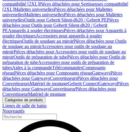
compatibilité [2XL]
Pièces détachées pour Sertisseuses compatibilité
[2XL]
Mallettes universelles
Pièces détachées pour Mallettes
universelles
Mallettes universelles
Pièces détachées pour Mallettes
universelles
Outils pour Geberit Silent-db20 / Geberit PE
Pièces
détachées pour Outils pour Geberit Silent-db20 / Geberit
PE
Appareils à souder électriques
Pièces détachées pour Appareils à
souder électriques
Accessoires pour appareils à souder
électriques
Outils de soudage au miroir
Pièces détachées pour Outils
de soudage au miroir
Accessoires pour outils de soudage au
miroir
Pièces détachées pour Accessoires pour outils de soudage au
miroir
Outils de préparation de tube
Pièces détachées pour Outils de
préparation de tube
Accessoires pour outils de préparation de
tubes
Aides à la commande
Télécommandes
Composants
réseau
Pièces détachées pour Composants réseau
Gateways
Pièces
détachées pour Gateways
Convertisseurs
Pièces détachées pour
Convertisseurs
Matériel de montage
Geberit Connect
Gateways
Pièces
détachées pour Gateways
Convertisseur
Pièces détachées pour
Convertisseur
Matériel de montage
Catégories de produits
Lignes de salle de bains
Nouveautés