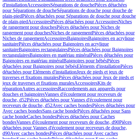
d'installation
Accessoires
Séparations de douche
Pièces détachées
pour Séparations de douche
Séparations de douche pour douche de
plain-pied
Pièces détachées pour Séparations de douche pour douche
de plain-pied
Accessoires
Pièces détachées pour Accessoires
Niches
de rangement pour douches
Pièces détachées pour Niches de
rangement pour douches
Niches de rangement
Pièces détachées pour
Niches de rangement
Accessoires
Baignoires
Baignoires en acrylique
sanitaire
Pièces détachées pour Baignoires en acrylique
sanitaire
Baignoires rectangulaires
Pièces détachées pour Baignoires
rectangulaires
Baignoires en matériau minéral
Pièces détachées pour
Baignoires en matériau minéral
Baignoires pour bébés
Pièces
détachées pour Baignoires pour bébés
Eléments d'installation
Pièces
détachées pour Eléments d'installation
Jeux de pieds et jeux de
traverses et fixations murales
Pièces détachées pour Jeux de pieds et
jeux de traverses et fixations murales
Accessoires
Kits de
réparation
Autres accessoires
Raccordements aux appareils pour
douches et baignoires
Vannes d'écoulement pour receveurs de
douche, d52
Pièces détachées pour Vannes d'écoulement pour
receveurs de douche, d52
Avec caches bondes
Pièces détachées pour
Avec caches bondes
Sans cache bonde
Pièces détachées pour Sans
cache bonde
Caches bondes
Pièces détachées pour Caches
bondes
Vannes d'écoulement pour receveurs de douche, d90
Pièces
détachées pour Vannes d'écoulement pour receveurs de douche,
d90
Avec caches bondes
Pièces détachées pour Avec caches
bondes
Sans cache bonde
Pièces détachées pour Sans cache