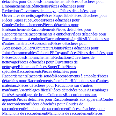
détachées pour Coudes
Embranchements
Pièces détachées pour
Embranchements
Réductions
Pièces détachées pour
Réductions
Ouvertures de nettoyage
Pièces détachées pour
Ouvertures de nettoyage
Pièces SuperTube
Pièces détachées pour
Pièces SuperTube
Coudes
Pièces détachées pour
Coudes
Embranchements
Pièces détachées pour
Embranchements
Raccordements
Pièces détachées pour
Raccordements
Raccordements à emboîter
Pièces détachées pour
Raccordements à emboîter
Raccordements à griffes
Réductions sur
d'autres matériaux
Accessoires
Pièces détachées pour
Accessoires
Colliers
Obturateurs
Joints
Pièces détachées pour
Joints
Consommables
Geberit PE
Tuyaux
Pièces
Pièces détachées pour
Pièces
Coudes
Embranchements
Réductions
Ouvertures de
nettoyage
Pièces détachées pour Ouvertures de
nettoyage
Réductions
Pièces SuperTube
Pièces
spéciales
Raccordements
Pièces détachées pour
Raccordements
Raccords soudés
Raccordements à emboîter
Pièces
détachées pour Raccordements à emboîter
Réductions sur d'autres
matériaux
Pièces détachées pour Réductions sur d'autres
matériaux
Assemblages filetés
Pièces détachées pour Assemblages
filetés
Assemblages de bride
Collerettes
Raccordements aux
appareils
Pièces détachées pour Raccordements aux appareils
Coudes
de raccordement
Pièces détachées pour Coudes de
raccordement
Manchons de raccordement
Pièces détachées pour
Manchons de raccordement
Manchons de raccordement
Pièces