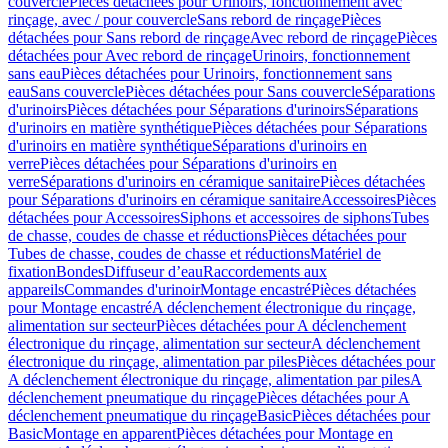
couvercle
Pièces détachées pour Urinoirs, fonctionnement avec
rinçage, avec / pour couvercle
Sans rebord de rinçage
Pièces
détachées pour Sans rebord de rinçage
Avec rebord de rinçage
Pièces
détachées pour Avec rebord de rinçage
Urinoirs, fonctionnement
sans eau
Pièces détachées pour Urinoirs, fonctionnement sans
eau
Sans couvercle
Pièces détachées pour Sans couvercle
Séparations
d'urinoirs
Pièces détachées pour Séparations d'urinoirs
Séparations
d'urinoirs en matière synthétique
Pièces détachées pour Séparations
d'urinoirs en matière synthétique
Séparations d'urinoirs en
verre
Pièces détachées pour Séparations d'urinoirs en
verre
Séparations d'urinoirs en céramique sanitaire
Pièces détachées
pour Séparations d'urinoirs en céramique sanitaire
Accessoires
Pièces
détachées pour Accessoires
Siphons et accessoires de siphons
Tubes
de chasse, coudes de chasse et réductions
Pièces détachées pour
Tubes de chasse, coudes de chasse et réductions
Matériel de
fixation
Bondes
Diffuseur d’eau
Raccordements aux
appareils
Commandes d'urinoir
Montage encastré
Pièces détachées
pour Montage encastré
A déclenchement électronique du rinçage,
alimentation sur secteur
Pièces détachées pour A déclenchement
électronique du rinçage, alimentation sur secteur
A déclenchement
électronique du rinçage, alimentation par piles
Pièces détachées pour
A déclenchement électronique du rinçage, alimentation par piles
A
déclenchement pneumatique du rinçage
Pièces détachées pour A
déclenchement pneumatique du rinçage
Basic
Pièces détachées pour
Basic
Montage en apparent
Pièces détachées pour Montage en