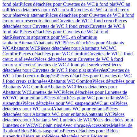
fond plat
Pièces détachées pour Cuvettes de WC à fond plat
WC au
sol
Pièces détachées pour WC au sol
Cuvettes de WC à fond creux
pour réservoir attenant
Pièces détachées pour Cuvettes de WC à fond
creux pour réservoir attenant
Cuvettes de WC à fond creux
Pièces
détachées pour Cuvettes de WC à fond creux
Cuvettes de WC à
fond plat
Pièces détachées pour Cuvettes de WC à fond
plat
Réservoirs apparents pour WC, en céramique
sanitaire
Attenant
Abattants WC
Pièces détachées pour Abattants
WC
Abattants WC
Pièces détachées pour Abattants WC
WC
Comfort
Pièces détachées pour WC Comfort
Cuvettes de WC à fond
creux surélevées
Pièces détachées pour Cuvettes de WC à fond
creux surélevées
Cuvettes de WC à fond plat surélevées
Pièces
détachées pour Cuvettes de WC à fond plat surélevées
Cuvettes de
WC à fond creux rallongées
Pièces détachées pour Cuvettes de WC
à fond creux rallongées
Abattants WC Comfort
Pièces détachées pour
Abattants WC Comfort
Abattants WC
Pièces détachées pour
Abattants WC
Lunettes de WC
Pièces détachées pour Lunettes de
WC
WC pour enfants
Pièces détachées pour WC pour enfants
WC
suspendus
Pièces détachées pour WC suspendus
WC au sol
Pièces
détachées pour WC au sol
Abattants WC pour enfants
Pièces
détachées pour Abattants WC pour enfants
Abattants WC
Pièces
détachées pour Abattants WC
Lunettes de WC
Pièces détachées pour
Lunettes de WC
WC plain-pied
Avec rinçage
Accessoires
Matériel de
fixation
Bidets
Bidets suspendus
Pièces détachées pour Bidets
suspendus
Bidets au sol
Pièces détachées pour Bidets au