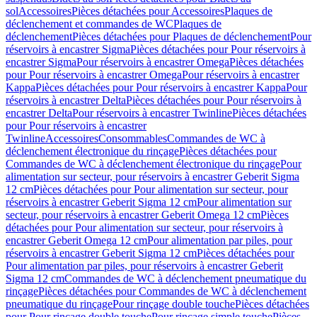
sol
Accessoires
Pièces détachées pour Accessoires
Plaques de
déclenchement et commandes de WC
Plaques de
déclenchement
Pièces détachées pour Plaques de déclenchement
Pour
réservoirs à encastrer Sigma
Pièces détachées pour Pour réservoirs à
encastrer Sigma
Pour réservoirs à encastrer Omega
Pièces détachées
pour Pour réservoirs à encastrer Omega
Pour réservoirs à encastrer
Kappa
Pièces détachées pour Pour réservoirs à encastrer Kappa
Pour
réservoirs à encastrer Delta
Pièces détachées pour Pour réservoirs à
encastrer Delta
Pour réservoirs à encastrer Twinline
Pièces détachées
pour Pour réservoirs à encastrer
Twinline
Accessoires
Consommables
Commandes de WC à
déclenchement électronique du rinçage
Pièces détachées pour
Commandes de WC à déclenchement électronique du rinçage
Pour
alimentation sur secteur, pour réservoirs à encastrer Geberit Sigma
12 cm
Pièces détachées pour Pour alimentation sur secteur, pour
réservoirs à encastrer Geberit Sigma 12 cm
Pour alimentation sur
secteur, pour réservoirs à encastrer Geberit Omega 12 cm
Pièces
détachées pour Pour alimentation sur secteur, pour réservoirs à
encastrer Geberit Omega 12 cm
Pour alimentation par piles, pour
réservoirs à encastrer Geberit Sigma 12 cm
Pièces détachées pour
Pour alimentation par piles, pour réservoirs à encastrer Geberit
Sigma 12 cm
Commandes de WC à déclenchement pneumatique du
rinçage
Pièces détachées pour Commandes de WC à déclenchement
pneumatique du rinçage
Pour rinçage double touche
Pièces détachées
pour Pour rinçage double touche
Pour rinçage simple touche
Pièces