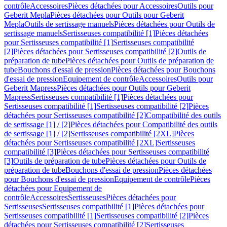
contrôle
Accessoires
Pièces détachées pour Accessoires
Outils pour
Geberit Mepla
Pièces détachées pour Outils pour Geberit
Mepla
Outils de sertissage manuels
Pièces détachées pour Outils de
sertissage manuels
Sertisseuses compatibilité [1]
Pièces détachées
pour Sertisseuses compatibilité [1]
Sertisseuses compatibilité
[2]
Pièces détachées pour Sertisseuses compatibilité [2]
Outils de
préparation de tube
Pièces détachées pour Outils de préparation de
tube
Bouchons d'essai de pression
Pièces détachées pour Bouchons
d'essai de pression
Equipement de contrôle
Accessoires
Outils pour
Geberit Mapress
Pièces détachées pour Outils pour Geberit
Mapress
Sertisseuses compatibilité [1]
Pièces détachées pour
Sertisseuses compatibilité [1]
Sertisseuses compatibilité [2]
Pièces
détachées pour Sertisseuses compatibilité [2]
Compatibilité des outils
de sertissage [1] / [2]
Pièces détachées pour Compatibilité des outils
de sertissage [1] / [2]
Sertisseuses compatibilité [2XL]
Pièces
détachées pour Sertisseuses compatibilité [2XL]
Sertisseuses
compatibilité [3]
Pièces détachées pour Sertisseuses compatibilité
[3]
Outils de préparation de tube
Pièces détachées pour Outils de
préparation de tube
Bouchons d'essai de pression
Pièces détachées
pour Bouchons d'essai de pression
Equipement de contrôle
Pièces
détachées pour Equipement de
contrôle
Accessoires
Sertisseuses
Pièces détachées pour
Sertisseuses
Sertisseuses compatibilité [1]
Pièces détachées pour
Sertisseuses compatibilité [1]
Sertisseuses compatibilité [2]
Pièces
détachées pour Sertisseuses compatibilité [2]
Sertisseuses