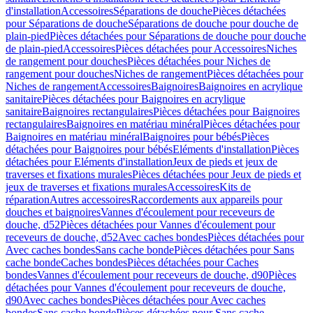
d'installation
Accessoires
Séparations de douche
Pièces détachées
pour Séparations de douche
Séparations de douche pour douche de
plain-pied
Pièces détachées pour Séparations de douche pour douche
de plain-pied
Accessoires
Pièces détachées pour Accessoires
Niches
de rangement pour douches
Pièces détachées pour Niches de
rangement pour douches
Niches de rangement
Pièces détachées pour
Niches de rangement
Accessoires
Baignoires
Baignoires en acrylique
sanitaire
Pièces détachées pour Baignoires en acrylique
sanitaire
Baignoires rectangulaires
Pièces détachées pour Baignoires
rectangulaires
Baignoires en matériau minéral
Pièces détachées pour
Baignoires en matériau minéral
Baignoires pour bébés
Pièces
détachées pour Baignoires pour bébés
Eléments d'installation
Pièces
détachées pour Eléments d'installation
Jeux de pieds et jeux de
traverses et fixations murales
Pièces détachées pour Jeux de pieds et
jeux de traverses et fixations murales
Accessoires
Kits de
réparation
Autres accessoires
Raccordements aux appareils pour
douches et baignoires
Vannes d'écoulement pour receveurs de
douche, d52
Pièces détachées pour Vannes d'écoulement pour
receveurs de douche, d52
Avec caches bondes
Pièces détachées pour
Avec caches bondes
Sans cache bonde
Pièces détachées pour Sans
cache bonde
Caches bondes
Pièces détachées pour Caches
bondes
Vannes d'écoulement pour receveurs de douche, d90
Pièces
détachées pour Vannes d'écoulement pour receveurs de douche,
d90
Avec caches bondes
Pièces détachées pour Avec caches
bondes
Sans cache bonde
Pièces détachées pour Sans cache