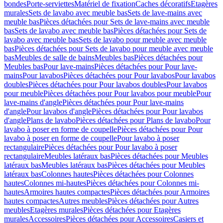
bondes
Porte-serviettes
Matériel de fixation
Caches décoratifs
Etagères
murales
Sets de lavabo avec meuble bas
Sets de lave-mains avec
meuble bas
Pièces détachées pour Sets de lave-mains avec meuble
bas
Sets de lavabo avec meuble bas
Pièces détachées pour Sets de
lavabo avec meuble bas
Sets de lavabo pour meuble avec meuble
bas
Pièces détachées pour Sets de lavabo pour meuble avec meuble
bas
Meubles de salle de bains
Meubles bas
Pièces détachées pour
Meubles bas
Pour lave-mains
Pièces détachées pour Pour lave-
mains
Pour lavabos
Pièces détachées pour Pour lavabos
Pour lavabos
doubles
Pièces détachées pour Pour lavabos doubles
Pour lavabos
pour meuble
Pièces détachées pour Pour lavabos pour meuble
Pour
lave-mains d'angle
Pièces détachées pour Pour lave-mains
d'angle
Pour lavabos d'angle
Pièces détachées pour Pour lavabos
d'angle
Plans de lavabo
Pièces détachées pour Plans de lavabo
Pour
lavabo à poser en forme de coupelle
Pièces détachées pour Pour
lavabo à poser en forme de coupelle
Pour lavabo à poser
rectangulaire
Pièces détachées pour Pour lavabo à poser
rectangulaire
Meubles latéraux bas
Pièces détachées pour Meubles
latéraux bas
Meubles latéraux bas
Pièces détachées pour Meubles
latéraux bas
Colonnes hautes
Pièces détachées pour Colonnes
hautes
Colonnes mi-hautes
Pièces détachées pour Colonnes mi-
hautes
Armoires hautes compactes
Pièces détachées pour Armoires
hautes compactes
Autres meubles
Pièces détachées pour Autres
meubles
Etagères murales
Pièces détachées pour Etagères
murales
Accessoires
Pièces détachées pour Accessoires
Casiers et