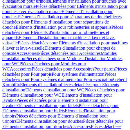
d'installation pour urinoirs
Eléments d'installation pour douches avec
évacuation murale
Pièces détachées pour Eléments d'installation pour
douches avec évacuation murale
Eléments d’installation pour
douches
Eléments d’installation pour séparations de douche
Pièces
détachées pour Eléments d’installation pour séparations de
douche
Eléments d'installation pour robinetteries et appareils
Pièces
détachées pour Eléments d'installation pour robinetteries et
appareils
Eléments d'installation pour machines à laver et lave-
vaisselle
Pièces détachées pour Eléments d'installation pour machines
à laver et lave-vaisselle
Eléments d'installation pour charges de
console
Accessoires
Pièces détachées pour Accessoires
Modules
d'installation
Pièces détachées pour Modules d'installation
Modules
pour WC
Pièces détachées pour Modules pour
WC
Accessoires
Pièces détachées pour Accessoires
Pour parois
Pièces
détachées pour Pour parois
Pour systèmes d'alimentation
Pièces
détachées pour Pour systèmes d'alimentation
Pour évacuation
Geberit
Kombifix
Eléments d'installation
Pièces détachées pour Eléments
d'installation
Eléments d'installation pour WC
Pièces détachées pour
Eléments d'installation pour WC
Eléments d'installation pour
lavabos
Pièces détachées pour Eléments d'installation pour
lavabos
Eléments d'installation pour bidets
Pièces détachées pour
Eléments d'installation pour bidets
Eléments d'installation pour
urinoirs
Pièces détachées pour Eléments d'installation pour
urinoirs
Eléments d'installation pour douches
Pièces détachées pour
Eléments d'installation pour douches
Accessoires
Pièces détachées