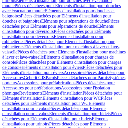
urinoirs
Eléments d'installation pour douches avec évacuation
murale
Pièces détachées pour Eléments d'installation pour douches
avec évacuation murale
Eléments d'installation pour douches et
baignoires
Pièces détachées pour Eléments d'installation pour
douches et baignoires
Eléments pour séparations de douche
Pièces
détachées pour Eléments pour séparations de douche
Eléments
d'installation pour déversoirs
Pièces détachées pour Eléments
d'installation pour déversoirs
Eléments d'installation pour
robinetteries
Pièces détachées pour Eléments d'installation pour
robinetteries
Eléments d'installation pour machines à laver et lave-
vaisselle
Pièces détachées pour Eléments d'installation pour machines
à laver et lave-vaisselle
Eléments d'installation pour charges de
console
Pièces détachées pour Eléments d'installation pour charges
de console
Eléments d'installation pour éviers
Pièces détachées pour
Eléments d'installation pour éviers
Accessoires
Pièces détachées pour
Accessoires
Geberit GIS
Parois
Pièces détachées pour Parois
Systèmes
porteurs
Accessoires pour préfabrications
Pièces détachées pour
Accessoires pour préfabrications
Accessoires pour l'isolation
phonique
Revêtements
Eléments d'installation
Pièces détachées pour
Eléments d'installation
Eléments d'installation pour WC
Pièces
détachées pour Eléments d'installation pour WC
Eléments
d'installation pour lavabos
Pièces détachées pour Eléments
d'installation pour lavabos
Eléments d'installation pour bidets
Pièces
détachées pour Eléments d'installation pour bidets
Eléments
d'installation pour urinoirs
Pièces détachées pour Eléments