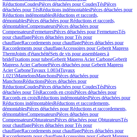
Réductions
Coudes
Pièces détachées pour Coudes
Tés
Pièces
détachées pour Tés
Réductions indémontables
Pièces détachées pour
Réductions indémontables
Réductions et raccords,
démontables
Pièces détachées pour Réductions et raccords,
démontables
Compensateurs
Pièces détachées pour
Compensateurs
Fermetures
Pièces détachées pour Fermetures
Tés
pour chauffage
Pièces détachées pour Tés pour
chauffage
Raccordements pour chauffage
Pièces détachées pour
Raccordements pour chauffage
Accessoires pour Geberit Mapress
Therm
Joints d'étanchéité
Sets de vis pour assemblages à
bride
Fixations pour tubes
Geberit Mapress Acier Carbone
Geberit
Mapress Acier Carbone
Pièces détachées pour Geberit Mapress
Acier Carbone
Tuyaux 1.0034
Tuyaux
1.0215
Mamelons
Manchons
Pièces détachées pour
Manchons
Réductions
Pièces détachées pour
Réductions
Coudes
Pièces détachées pour Coudes
Tés
Pièces
détachées pour Tés
Raccords en croix
Pièces détachées pour
Raccords en croix
Réductions indémontables
Pièces détachées pour
Réductions indémontables
Réductions et raccordements,
démontables
Pièces détachées pour Réductions et raccordements,
démontables
Compensateurs
Pièces détachées pour
Compensateurs
Obturateurs
Pièces détachées pour Obturateurs
Tés
pour chauffage
Pièces détachées pour Tés pour
chauffage
Raccordements pour chauffage
Pièces détachées pour
Raccordements pour chauffage
Accessoires pour Geberit Mapress