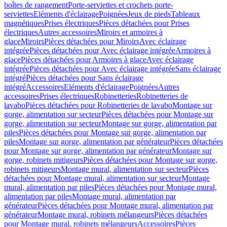
boîtes de rangement
Porte-serviettes et crochets porte-
serviettes
Eléments d'éclairage
Poignées
Jeux de pieds
Tableaux
magnétiques
Prises électriques
Pièces détachées pour Prises
électriques
Autres accessoires
Miroirs et armoires à
glace
Miroirs
Pièces détachées pour Miroirs
Avec éclairage
intégrée
Pièces détachées pour Avec éclairage intégrée
Armoires à
glace
Pièces détachées pour Armoires à glace
Avec éclairage
intégrée
Pièces détachées pour Avec éclairage intégrée
Sans éclairage
intégré
Pièces détachées pour Sans éclairage
intégré
Accessoires
Eléments d'éclairage
Poignées
Autres
accessoires
Prises électriques
Robinetteries
Robinetteries de
lavabo
Pièces détachées pour Robinetteries de lavabo
Montage sur
gorge, alimentation sur secteur
Pièces détachées pour Montage sur
gorge, alimentation sur secteur
Montage sur gorge, alimentation par
piles
Pièces détachées pour Montage sur gorge, alimentation par
piles
Montage sur gorge, alimentation par générateur
Pièces détachées
pour Montage sur gorge, alimentation par générateur
Montage sur
gorge, robinets mitigeurs
Pièces détachées pour Montage sur gorge,
robinets mitigeurs
Montage mural, alimentation sur secteur
Pièces
détachées pour Montage mural, alimentation sur secteur
Montage
mural, alimentation par piles
Pièces détachées pour Montage mural,
alimentation par piles
Montage mural, alimentation par
générateur
Pièces détachées pour Montage mural, alimentation par
générateur
Montage mural, robinets mélangeurs
Pièces détachées
pour Montage mural, robinets mélangeurs
Accessoires
Pièces