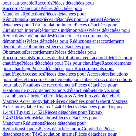
pour eau potable
Raccords
Pièces détachées pour
Raccords
Manchons
Pièces détachées pour
Manchons
Réductions
Pièces détachées pour
Réductions
Équerres
Pièces détachées pour Équerres
Tés
Pièces
détachées pour Tés
Circulation interne
Pièces détachées pour
Circulation interne
Réductions indémontables
Pièces détachées pour
Réductions indémontables
Réductions et raccordements,
démontables
Pièces détachées pour Réductions et raccordements,
démontables
Obturateurs
Pièces détachées pour
Obturateurs
Raccordements
Pièces détachées pour
Raccordements
Nourrices de distribution avec raccord fileté
Tés pour
chauffage
Pièces détachées pour Tés pour chauffage
Raccordements
pour chauffage
Pièces détachées pour Raccordements pour
chauffage
Accessoires
Pièces détachées pour Accessoires
Isolations
pour tubes et raccords
Etanchements pour tubes et raccords
Fixations
pour tubes
Fixations de raccordements
Pièces détachées pour
Fixations de raccordements
Joints d'étanchéité
Sets de vis pour
assemblages à bride
Geberit Mapress Acier Inoxydable
Geberit
Mapress Acier Inoxydable
Pièces détachées pour Geberit Mapress
Acier Inoxydable
Tuyaux 1.4401
Pièces détachées pour Tuyaux
1.4401
Tuyaux 1.4521
Pièces détachées pour Tuyaux
1.4521
Mamelons
Manchons
Pièces détachées pour
Manchons
Réductions
Pièces détachées pour
Réductions
Coudes
Pièces détachées pour Coudes
Tés
Pièces
détachées pour Tés
Circulation interne
Pièces détachées pour