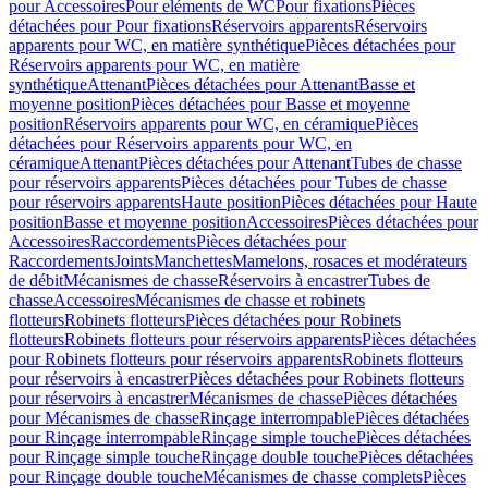
pour Accessoires
Pour eléments de WC
Pour fixations
Pièces
détachées pour Pour fixations
Réservoirs apparents
Réservoirs
apparents pour WC, en matière synthétique
Pièces détachées pour
Réservoirs apparents pour WC, en matière
synthétique
Attenant
Pièces détachées pour Attenant
Basse et
moyenne position
Pièces détachées pour Basse et moyenne
position
Réservoirs apparents pour WC, en céramique
Pièces
détachées pour Réservoirs apparents pour WC, en
céramique
Attenant
Pièces détachées pour Attenant
Tubes de chasse
pour réservoirs apparents
Pièces détachées pour Tubes de chasse
pour réservoirs apparents
Haute position
Pièces détachées pour Haute
position
Basse et moyenne position
Accessoires
Pièces détachées pour
Accessoires
Raccordements
Pièces détachées pour
Raccordements
Joints
Manchettes
Mamelons, rosaces et modérateurs
de débit
Mécanismes de chasse
Réservoirs à encastrer
Tubes de
chasse
Accessoires
Mécanismes de chasse et robinets
flotteurs
Robinets flotteurs
Pièces détachées pour Robinets
flotteurs
Robinets flotteurs pour réservoirs apparents
Pièces détachées
pour Robinets flotteurs pour réservoirs apparents
Robinets flotteurs
pour réservoirs à encastrer
Pièces détachées pour Robinets flotteurs
pour réservoirs à encastrer
Mécanismes de chasse
Pièces détachées
pour Mécanismes de chasse
Rinçage interrompable
Pièces détachées
pour Rinçage interrompable
Rinçage simple touche
Pièces détachées
pour Rinçage simple touche
Rinçage double touche
Pièces détachées
pour Rinçage double touche
Mécanismes de chasse complets
Pièces