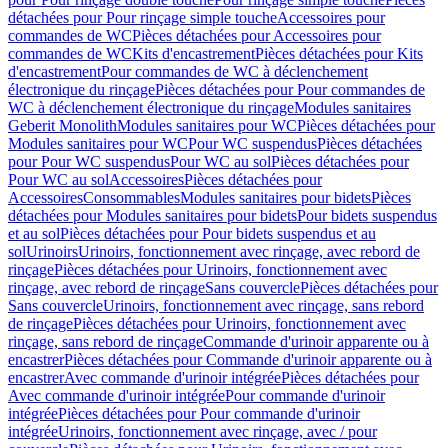
détachées pour Pour rinçage simple touche
Accessoires pour
commandes de WC
Pièces détachées pour Accessoires pour
commandes de WC
Kits d'encastrement
Pièces détachées pour Kits
d'encastrement
Pour commandes de WC à déclenchement
électronique du rinçage
Pièces détachées pour Pour commandes de
WC à déclenchement électronique du rinçage
Modules sanitaires
Geberit Monolith
Modules sanitaires pour WC
Pièces détachées pour
Modules sanitaires pour WC
Pour WC suspendus
Pièces détachées
pour Pour WC suspendus
Pour WC au sol
Pièces détachées pour
Pour WC au sol
Accessoires
Pièces détachées pour
Accessoires
Consommables
Modules sanitaires pour bidets
Pièces
détachées pour Modules sanitaires pour bidets
Pour bidets suspendus
et au sol
Pièces détachées pour Pour bidets suspendus et au
sol
Urinoirs
Urinoirs, fonctionnement avec rinçage, avec rebord de
rinçage
Pièces détachées pour Urinoirs, fonctionnement avec
rinçage, avec rebord de rinçage
Sans couvercle
Pièces détachées pour
Sans couvercle
Urinoirs, fonctionnement avec rinçage, sans rebord
de rinçage
Pièces détachées pour Urinoirs, fonctionnement avec
rinçage, sans rebord de rinçage
Commande d'urinoir apparente ou à
encastrer
Pièces détachées pour Commande d'urinoir apparente ou à
encastrer
Avec commande d'urinoir intégrée
Pièces détachées pour
Avec commande d'urinoir intégrée
Pour commande d'urinoir
intégrée
Pièces détachées pour Pour commande d'urinoir
intégrée
Urinoirs, fonctionnement avec rinçage, avec / pour