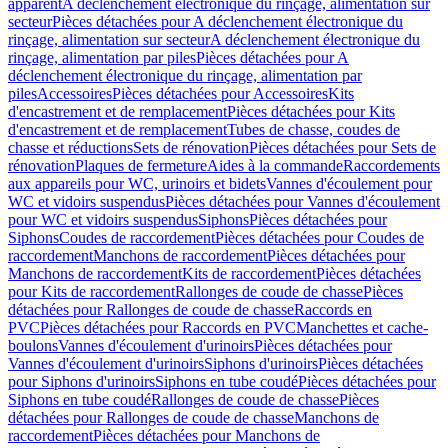
apparent
A déclenchement électronique du rinçage, alimentation sur
secteur
Pièces détachées pour A déclenchement électronique du
rinçage, alimentation sur secteur
A déclenchement électronique du
rinçage, alimentation par piles
Pièces détachées pour A
déclenchement électronique du rinçage, alimentation par
piles
Accessoires
Pièces détachées pour Accessoires
Kits
d'encastrement et de remplacement
Pièces détachées pour Kits
d'encastrement et de remplacement
Tubes de chasse, coudes de
chasse et réductions
Sets de rénovation
Pièces détachées pour Sets de
rénovation
Plaques de fermeture
Aides à la commande
Raccordements
aux appareils pour WC, urinoirs et bidets
Vannes d'écoulement pour
WC et vidoirs suspendus
Pièces détachées pour Vannes d'écoulement
pour WC et vidoirs suspendus
Siphons
Pièces détachées pour
Siphons
Coudes de raccordement
Pièces détachées pour Coudes de
raccordement
Manchons de raccordement
Pièces détachées pour
Manchons de raccordement
Kits de raccordement
Pièces détachées
pour Kits de raccordement
Rallonges de coude de chasse
Pièces
détachées pour Rallonges de coude de chasse
Raccords en
PVC
Pièces détachées pour Raccords en PVC
Manchettes et cache-
boulons
Vannes d'écoulement d'urinoirs
Pièces détachées pour
Vannes d'écoulement d'urinoirs
Siphons d'urinoirs
Pièces détachées
pour Siphons d'urinoirs
Siphons en tube coudé
Pièces détachées pour
Siphons en tube coudé
Rallonges de coude de chasse
Pièces
détachées pour Rallonges de coude de chasse
Manchons de
raccordement
Pièces détachées pour Manchons de