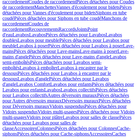
raccordement
Coudes de raccordement
Pièces détachées pour Coudes
de raccordement
Manchettes
Vannes d'écoulement pour bidets
Pièces
détachées pour Vannes d'écoulement pour bidets
Siphons en tube
coudé
Pièces détachées pour Siphons en tube coudé
Manchons de
raccordement
Coudes de
raccordement
Recouvrements
Raccords
Joints
Point
d'eau
Lavabos
Lavabos
Pièces détachées pour Lavabos
Lavabos
doubles
Lavabos pour meuble
Pièces détachées pour Lavabos pour
meuble
Lavabos à poser
Pièces détachées pour Lavabos à poser
Lave-
mains
Pièces détachées pour Lave-mains
Lave-mains à poser
Lave-
mains d'angle
Pièces détachées pour Lave-mains d'angle
Lavabos
semi-emboîtés
Pièces détachées pour Lavabos semi-
emboîtés
Lavabos à emboîter
Lavabos à encastrer par le
dessous
Pièces détachées pour Lavabos à encastrer par le
dessous
Lavabos d'angle
Pièces détachées pour Lavabos
d'angle
Lavabos Comfort
Lavabos pour enfants
Pièces détachées pour
Lavabos pour enfants
Lavabos
Lavabos collectifs
Pièces détachées
pour Lavabos collectifs
Autres déversoirs muraux
Pièces détachées
pour Autres déversoirs muraux
Déversoirs muraux
Pièces détachées
pour Déversoirs muraux
Vidoirs suspendus
Pièces détachées pour
Vidoirs suspendus
Vidoirs multi-usages
Pièces détachées pour Vidoirs
multi-usages
Vidoirs pour plâtre
Lavabos pour salles de classe
Pièces
détachées pour Lavabos pour salles de
classe
Accessoires
Colonnes
Pièces détachées pour Colonnes
Cache-
siphons
Pièces détachées pour Cache-siphons
Accessoires
Caches