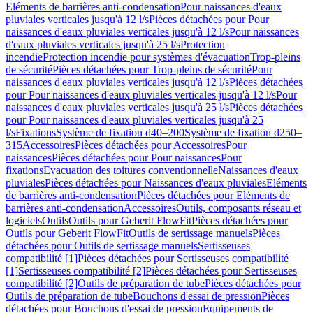
Eléments de barrières anti-condensation
Pour naissances d'eaux
pluviales verticales jusqu'à 12 l/s
Pièces détachées pour Pour
naissances d'eaux pluviales verticales jusqu'à 12 l/s
Pour naissances
d'eaux pluviales verticales jusqu'à 25 l/s
Protection
incendie
Protection incendie pour systèmes d'évacuation
Trop-pleins
de sécurité
Pièces détachées pour Trop-pleins de sécurité
Pour
naissances d'eaux pluviales verticales jusqu'à 12 l/s
Pièces détachées
pour Pour naissances d'eaux pluviales verticales jusqu'à 12 l/s
Pour
naissances d'eaux pluviales verticales jusqu'à 25 l/s
Pièces détachées
pour Pour naissances d'eaux pluviales verticales jusqu'à 25
l/s
Fixations
Système de fixation d40–200
Système de fixation d250–
315
Accessoires
Pièces détachées pour Accessoires
Pour
naissances
Pièces détachées pour Pour naissances
Pour
fixations
Evacuation des toitures conventionnelle
Naissances d'eaux
pluviales
Pièces détachées pour Naissances d'eaux pluviales
Eléments
de barrières anti-condensation
Pièces détachées pour Eléments de
barrières anti-condensation
Accessoires
Outils, composants réseau et
logiciels
Outils
Outils pour Geberit FlowFit
Pièces détachées pour
Outils pour Geberit FlowFit
Outils de sertissage manuels
Pièces
détachées pour Outils de sertissage manuels
Sertisseuses
compatibilité [1]
Pièces détachées pour Sertisseuses compatibilité
[1]
Sertisseuses compatibilité [2]
Pièces détachées pour Sertisseuses
compatibilité [2]
Outils de préparation de tube
Pièces détachées pour
Outils de préparation de tube
Bouchons d'essai de pression
Pièces
détachées pour Bouchons d'essai de pression
Equipements de