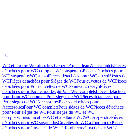
LU
WC et urinoirs
WC-douches Geberit AquaClean
WC complets
Pièces
détachées pour WC complets
WC suspendus
Pièces détachées pour
WC suspendus
WC au sol
Pièces détachées pour WC au sol
Sièges de
WC
Pièces détachées pour Sièges de WC
Pour cuvettes de WC
Pièces
détachées pour Pour cuvettes de WC
Panneaux design
Pièces
détachées pour Panneaux design
Pour WC complets
Pièces détachées
pour Pour WC complets
Pour sièges de WC
Pièces détachées pour
Pour sièges de WC
Accessoires
Pièces détachées pour
Accessoires
Pour WC complets
Pour sièges de WC
Pièces détachées
pour Pour sièges de WC
Pour sièges de WC et WC
complets
Consommables
WC et abattants WC
WC suspendus
Pièces
détachées pour WC suspendus
Cuvettes de WC à fond creux
Pièces
détachées pour Cuvettes de WC à fond creux
Cuvettes de WC à