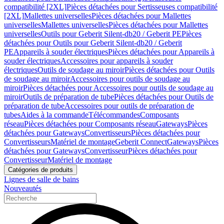
compatibilité [2XL]
Pièces détachées pour Sertisseuses compatibilité
[2XL]
Mallettes universelles
Pièces détachées pour Mallettes
universelles
Mallettes universelles
Pièces détachées pour Mallettes
universelles
Outils pour Geberit Silent-db20 / Geberit PE
Pièces
détachées pour Outils pour Geberit Silent-db20 / Geberit
PE
Appareils à souder électriques
Pièces détachées pour Appareils à
souder électriques
Accessoires pour appareils à souder
électriques
Outils de soudage au miroir
Pièces détachées pour Outils
de soudage au miroir
Accessoires pour outils de soudage au
miroir
Pièces détachées pour Accessoires pour outils de soudage au
miroir
Outils de préparation de tube
Pièces détachées pour Outils de
préparation de tube
Accessoires pour outils de préparation de
tubes
Aides à la commande
Télécommandes
Composants
réseau
Pièces détachées pour Composants réseau
Gateways
Pièces
détachées pour Gateways
Convertisseurs
Pièces détachées pour
Convertisseurs
Matériel de montage
Geberit Connect
Gateways
Pièces
détachées pour Gateways
Convertisseur
Pièces détachées pour
Convertisseur
Matériel de montage
Catégories de produits
Lignes de salle de bains
Nouveautés