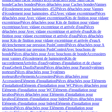
bonde
Caches bondes
Pièces détachées pour Caches bondes
Vannes
d'écoulement pour baignoires, d52
Pièces détachées pour Vannes
d'écoulement pour baignoires, d52
Avec vidage excentrique
Pièces
détachées pour Avec vidage excentrique
Kits de finition pour vidage
excentrique
Pièces détachées pour Kits de finition pour vidage
excentrique
Avec vidage excentrique et arrivée d'eau
Pièces
détachées pour Avec vidage excentrique et arrivée d'eau
Kits de
finition pour vidage excentrique et arrivée d'eau
Pièces détachées
pour Kits de finition pour vidage excentrique et arrivée d'eau
A
déclenchement par pression PushControl
Pièces détachées pour A
déclenchement par pression PushControl
Avec bouchons de
bonde
Pièces détachées pour Avec bouchons de bonde
Accessoires
pour vannes d'écoulement de baignoires
Kits de
raccordement
Arrivées d'eau
Systèmes d'installation et de chasse
d'eau
Geberit Duofix
Parois
Pièces détachées pour Parois
Systèmes
porteurs
Pièces détachées pour Systèmes
porteurs
Revêtements
Accessoires
Pièces détachées pour
Accessoires
Eléments d'installation
Pièces détachées pour Eléments
d'installation
Eléments d'installation pour WC
Pièces détachées pour
Eléments d'installation pour WC
Eléments d'installation pour
lavabos
Pièces détachées pour Eléments d'installation pour
lavabos
Eléments d'installation pour bidets
Pièces détachées pour
Eléments d'installation pour bidets
Eléments d'installation pour
urinoirs
Pièces détachées pour Eléments d'installation pour