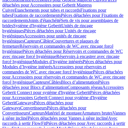
détachées pour Accessoires pour Geberit Mapress
Cuivre
Etanchements pour tubes et raccords
Fixations pour
tubes
Fixations de raccordements
Pièces détachées pour Fixations de
raccordements
Joints d'étanchéité
Sets de vis pour assemblages de
brides
Système d'hygiène Geberit
Unités de rinçage
hygiéniques
Pièces détachées pour Unités de rinçage
hygiéniques
Accessoires pour unités de rinçage
hygiéniques
Capteurs
Câbles
Couvertures et plaques de
fermeture
Réservoirs et commandes de WC avec rinçage forcé
hygiénique
Pièces détachées pour Réservoirs et commandes de WC
avec rinçage forcé hygiénique
Réservoirs à encastrer avec rinçage
forcé hygiénique
Modules d’hygiène intégrés
Pièces détachées pour
Modules d’hygiène intégrés
Accessoires pour réservoirs et
commandes de WC avec rinçage forcé hygiénique
Pièces détachées
pour Accessoires pour réservoirs et commandes de WC avec rinçage
forcé hygiénique
Capteurs
Câbles
Blocs d’alimentation
Pièces
détachées pour Blocs d’alimentation
Composants réseau
Accessoires
Geberit Connect pour système d'hygiène Geberit
Pièces détachées
pour Accessoires Geberit Connect pour système d'hygiène
Geberit
Gateways
Pièces détachées pour
Gateways
Convertisseurs
Pièces détachées pour
Convertisseurs
Capteurs
Matériel de montage
Armatures brutes
Vannes
à siège incliné
Pièces détachées pour Vannes à siège incliné
Avec
raccords à sertir FlowFit
Pièces détachées pour Avec raccords à sertir