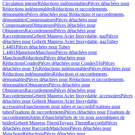
Circulation interne
Réductions indémontables
Pièces détachées pour
Réductions indémontables
Réductions et raccordements,
démontables
Pièces détachées pour Réductions et raccordements,
démontables
Compensateurs
Pièces détachées pour
Compensateurs
Obturateurs
Pièces détachées pour
Obturateurs
Raccordements
Pièces détachées pour
Raccordements
Geberit Mapress Acier Inoxydable, gaz
Pièces
détachées pour Geberit Mapress Acier Inoxydable, gaz
Tubes
1.4401
Pièces détachées pour Tubes
1.4401
Mamelons
Manchons
Pièces détachées pour
Manchons
Réductions
Pièces détachées pour
Réductions
Coudes
Pièces détachées pour Coudes
Tés
Pièces
détachées pour Tés
Réductions indémontables
Pièces détachées pour
Réductions indémontables
Réductions et raccordements,
démontables
Pièces détachées pour Réductions et raccordements,
démontables
Obturateurs
Pièces détachées pour
Obturateurs
Raccordements
Pièces détachées pour
Raccordements
Geberit Mapress Acier Inoxydable, accessoires
Pièces
détachées pour Geberit Mapress Acier Inoxydable,
accessoires
Etanchements pour tubes et raccords
Fixations pour
tubes
Fixations de raccordements
Pièces détachées pour Fixations de
raccordements
Joints d'étanchéité
Sets de vis pour assemblages de
brides
Geberit Mapress Therm
Tuyaux Therm
Raccords
Pièces
détachées pour Raccords
Manchons
Pièces détachées pour
Manchons
Réductions
Pièces détachées pour