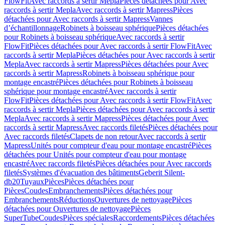
FlowFit
Avec raccords à sertir Mepla
Pièces détachées pour Avec
raccords à sertir Mepla
Avec raccords à sertir Mapress
Pièces
détachées pour Avec raccords à sertir Mapress
Vannes
d’échantillonnage
Robinets à boisseau sphérique
Pièces détachées
pour Robinets à boisseau sphérique
Avec raccords à sertir
FlowFit
Pièces détachées pour Avec raccords à sertir FlowFit
Avec
raccords à sertir Mepla
Pièces détachées pour Avec raccords à sertir
Mepla
Avec raccords à sertir Mapress
Pièces détachées pour Avec
raccords à sertir Mapress
Robinets à boisseau sphérique pour
montage encastré
Pièces détachées pour Robinets à boisseau
sphérique pour montage encastré
Avec raccords à sertir
FlowFit
Pièces détachées pour Avec raccords à sertir FlowFit
Avec
raccords à sertir Mepla
Pièces détachées pour Avec raccords à sertir
Mepla
Avec raccords à sertir Mapress
Pièces détachées pour Avec
raccords à sertir Mapress
Avec raccords filetés
Pièces détachées pour
Avec raccords filetés
Clapets de non retour
Avec raccords à sertir
Mapress
Unités pour compteur d'eau pour montage encastré
Pièces
détachées pour Unités pour compteur d'eau pour montage
encastré
Avec raccords filetés
Pièces détachées pour Avec raccords
filetés
Systèmes d'évacuation des bâtiments
Geberit Silent-
db20
Tuyaux
Pièces
Pièces détachées pour
Pièces
Coudes
Embranchements
Pièces détachées pour
Embranchements
Réductions
Ouvertures de nettoyage
Pièces
détachées pour Ouvertures de nettoyage
Pièces
SuperTube
Coudes
Pièces spéciales
Raccordements
Pièces détachées