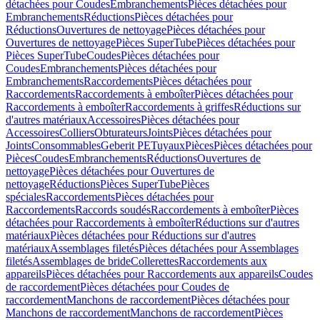
détachées pour Coudes
Embranchements
Pièces détachées pour
Embranchements
Réductions
Pièces détachées pour
Réductions
Ouvertures de nettoyage
Pièces détachées pour
Ouvertures de nettoyage
Pièces SuperTube
Pièces détachées pour
Pièces SuperTube
Coudes
Pièces détachées pour
Coudes
Embranchements
Pièces détachées pour
Embranchements
Raccordements
Pièces détachées pour
Raccordements
Raccordements à emboîter
Pièces détachées pour
Raccordements à emboîter
Raccordements à griffes
Réductions sur
d'autres matériaux
Accessoires
Pièces détachées pour
Accessoires
Colliers
Obturateurs
Joints
Pièces détachées pour
Joints
Consommables
Geberit PE
Tuyaux
Pièces
Pièces détachées pour
Pièces
Coudes
Embranchements
Réductions
Ouvertures de
nettoyage
Pièces détachées pour Ouvertures de
nettoyage
Réductions
Pièces SuperTube
Pièces
spéciales
Raccordements
Pièces détachées pour
Raccordements
Raccords soudés
Raccordements à emboîter
Pièces
détachées pour Raccordements à emboîter
Réductions sur d'autres
matériaux
Pièces détachées pour Réductions sur d'autres
matériaux
Assemblages filetés
Pièces détachées pour Assemblages
filetés
Assemblages de bride
Collerettes
Raccordements aux
appareils
Pièces détachées pour Raccordements aux appareils
Coudes
de raccordement
Pièces détachées pour Coudes de
raccordement
Manchons de raccordement
Pièces détachées pour
Manchons de raccordement
Manchons de raccordement
Pièces