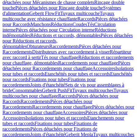
détachées pour Mécanismes de chasse complets
Rinçage double
touche
Pièces détachées pour Rinçage double touche
Systèmes
d'alimentation
Geberit FlowFit
Tuyaux multicouche
Tuyaux
multicouche avec résistance chauffante
Raccords
Pièces détachées
pour Raccords
Manchons
Réductions
Coudes
Tés
Circulation
interne
Pièces détachées pour Circulation interne
Réductions
indémontables
Réductions et raccords, démontables
Pièces détachées
pour Réductions et raccords,
démontables
Obturateurs
Raccordements
Pièces détachées pour
Raccordements
Distributeurs avec raccordement à visser
Répartiteur
avec raccord à sertir
Tés pour chauffage
Réductions et raccordements
pour chauffage, démontables
Raccordements pour chauffage
Pièces
détachées pour Raccordements pour chauffage
Accessoires
Isolations
pour tubes et raccords
Etanchéités pour tubes et raccords
Etanchéités
pour raccords
Fixations pour tubes
Fixations pour
raccordements
Joints d'étanchéité
Sets de vis pour assemblages à
bride
Consommables
Geberit PushFit
Tuyaux multicouches
Tuyaux
multicouches pour chauffage
Raccords
Pièces détachées pour
Raccords
Raccordements
Pièces détachées pour
Raccordements
Raccordements pour chauffage
Pièces détachées pour
Raccordements pour chauffage
Accessoires
Pièces détachées pour
Accessoires
Isolations pour tubes et raccords
Etanchements pour
tubes et raccords
Fixations pour tubes
Fixations de
raccordements
Pièces détachées pour Fixations de
raccordements
Joints d'étanchéité
Geberit Mepla
Tuyaux multicouches