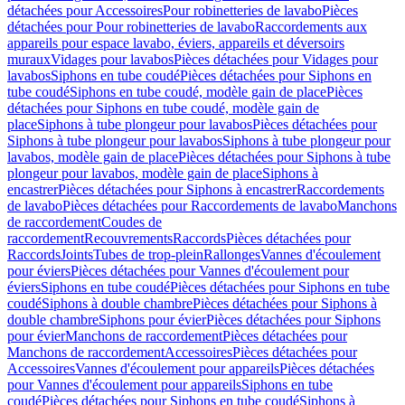
détachées pour Accessoires
Pour robinetteries de lavabo
Pièces
détachées pour Pour robinetteries de lavabo
Raccordements aux
appareils pour espace lavabo, éviers, appareils et déversoirs
muraux
Vidages pour lavabos
Pièces détachées pour Vidages pour
lavabos
Siphons en tube coudé
Pièces détachées pour Siphons en
tube coudé
Siphons en tube coudé, modèle gain de place
Pièces
détachées pour Siphons en tube coudé, modèle gain de
place
Siphons à tube plongeur pour lavabos
Pièces détachées pour
Siphons à tube plongeur pour lavabos
Siphons à tube plongeur pour
lavabos, modèle gain de place
Pièces détachées pour Siphons à tube
plongeur pour lavabos, modèle gain de place
Siphons à
encastrer
Pièces détachées pour Siphons à encastrer
Raccordements
de lavabo
Pièces détachées pour Raccordements de lavabo
Manchons
de raccordement
Coudes de
raccordement
Recouvrements
Raccords
Pièces détachées pour
Raccords
Joints
Tubes de trop-plein
Rallonges
Vannes d'écoulement
pour éviers
Pièces détachées pour Vannes d'écoulement pour
éviers
Siphons en tube coudé
Pièces détachées pour Siphons en tube
coudé
Siphons à double chambre
Pièces détachées pour Siphons à
double chambre
Siphons pour évier
Pièces détachées pour Siphons
pour évier
Manchons de raccordement
Pièces détachées pour
Manchons de raccordement
Accessoires
Pièces détachées pour
Accessoires
Vannes d'écoulement pour appareils
Pièces détachées
pour Vannes d'écoulement pour appareils
Siphons en tube
coudé
Pièces détachées pour Siphons en tube coudé
Siphons à