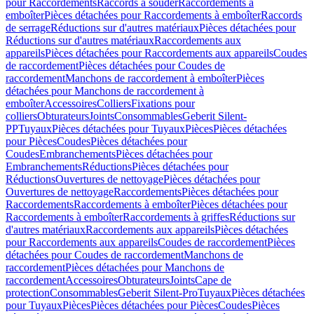
pour Raccordements
Raccords à souder
Raccordements à
emboîter
Pièces détachées pour Raccordements à emboîter
Raccords
de serrage
Réductions sur d'autres matériaux
Pièces détachées pour
Réductions sur d'autres matériaux
Raccordements aux
appareils
Pièces détachées pour Raccordements aux appareils
Coudes
de raccordement
Pièces détachées pour Coudes de
raccordement
Manchons de raccordement à emboîter
Pièces
détachées pour Manchons de raccordement à
emboîter
Accessoires
Colliers
Fixations pour
colliers
Obturateurs
Joints
Consommables
Geberit Silent-
PP
Tuyaux
Pièces détachées pour Tuyaux
Pièces
Pièces détachées
pour Pièces
Coudes
Pièces détachées pour
Coudes
Embranchements
Pièces détachées pour
Embranchements
Réductions
Pièces détachées pour
Réductions
Ouvertures de nettoyage
Pièces détachées pour
Ouvertures de nettoyage
Raccordements
Pièces détachées pour
Raccordements
Raccordements à emboîter
Pièces détachées pour
Raccordements à emboîter
Raccordements à griffes
Réductions sur
d'autres matériaux
Raccordements aux appareils
Pièces détachées
pour Raccordements aux appareils
Coudes de raccordement
Pièces
détachées pour Coudes de raccordement
Manchons de
raccordement
Pièces détachées pour Manchons de
raccordement
Accessoires
Obturateurs
Joints
Cape de
protection
Consommables
Geberit Silent-Pro
Tuyaux
Pièces détachées
pour Tuyaux
Pièces
Pièces détachées pour Pièces
Coudes
Pièces