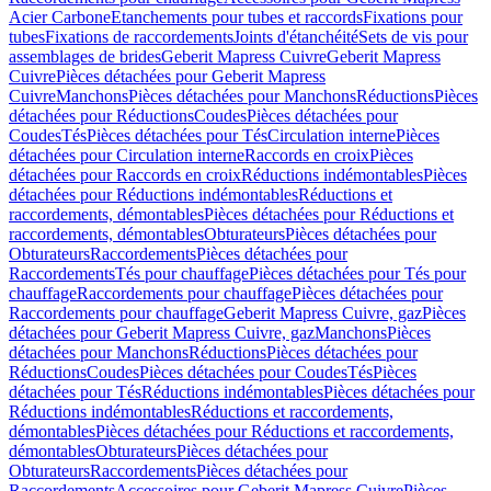
Acier Carbone
Etanchements pour tubes et raccords
Fixations pour
tubes
Fixations de raccordements
Joints d'étanchéité
Sets de vis pour
assemblages de brides
Geberit Mapress Cuivre
Geberit Mapress
Cuivre
Pièces détachées pour Geberit Mapress
Cuivre
Manchons
Pièces détachées pour Manchons
Réductions
Pièces
détachées pour Réductions
Coudes
Pièces détachées pour
Coudes
Tés
Pièces détachées pour Tés
Circulation interne
Pièces
détachées pour Circulation interne
Raccords en croix
Pièces
détachées pour Raccords en croix
Réductions indémontables
Pièces
détachées pour Réductions indémontables
Réductions et
raccordements, démontables
Pièces détachées pour Réductions et
raccordements, démontables
Obturateurs
Pièces détachées pour
Obturateurs
Raccordements
Pièces détachées pour
Raccordements
Tés pour chauffage
Pièces détachées pour Tés pour
chauffage
Raccordements pour chauffage
Pièces détachées pour
Raccordements pour chauffage
Geberit Mapress Cuivre, gaz
Pièces
détachées pour Geberit Mapress Cuivre, gaz
Manchons
Pièces
détachées pour Manchons
Réductions
Pièces détachées pour
Réductions
Coudes
Pièces détachées pour Coudes
Tés
Pièces
détachées pour Tés
Réductions indémontables
Pièces détachées pour
Réductions indémontables
Réductions et raccordements,
démontables
Pièces détachées pour Réductions et raccordements,
démontables
Obturateurs
Pièces détachées pour
Obturateurs
Raccordements
Pièces détachées pour
Raccordements
Accessoires pour Geberit Mapress Cuivre
Pièces