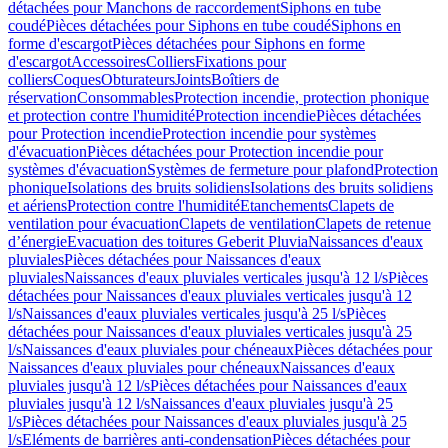
détachées pour Manchons de raccordement
Siphons en tube
coudé
Pièces détachées pour Siphons en tube coudé
Siphons en
forme d'escargot
Pièces détachées pour Siphons en forme
d'escargot
Accessoires
Colliers
Fixations pour
colliers
Coques
Obturateurs
Joints
Boîtiers de
réservation
Consommables
Protection incendie, protection phonique
et protection contre l'humidité
Protection incendie
Pièces détachées
pour Protection incendie
Protection incendie pour systèmes
d'évacuation
Pièces détachées pour Protection incendie pour
systèmes d'évacuation
Systèmes de fermeture pour plafond
Protection
phonique
Isolations des bruits solidiens
Isolations des bruits solidiens
et aériens
Protection contre l'humidité
Etanchements
Clapets de
ventilation pour évacuation
Clapets de ventilation
Clapets de retenue
d’énergie
Evacuation des toitures Geberit Pluvia
Naissances d'eaux
pluviales
Pièces détachées pour Naissances d'eaux
pluviales
Naissances d'eaux pluviales verticales jusqu'à 12 l/s
Pièces
détachées pour Naissances d'eaux pluviales verticales jusqu'à 12
l/s
Naissances d'eaux pluviales verticales jusqu'à 25 l/s
Pièces
détachées pour Naissances d'eaux pluviales verticales jusqu'à 25
l/s
Naissances d'eaux pluviales pour chéneaux
Pièces détachées pour
Naissances d'eaux pluviales pour chéneaux
Naissances d'eaux
pluviales jusqu'à 12 l/s
Pièces détachées pour Naissances d'eaux
pluviales jusqu'à 12 l/s
Naissances d'eaux pluviales jusqu'à 25
l/s
Pièces détachées pour Naissances d'eaux pluviales jusqu'à 25
l/s
Eléments de barrières anti-condensation
Pièces détachées pour