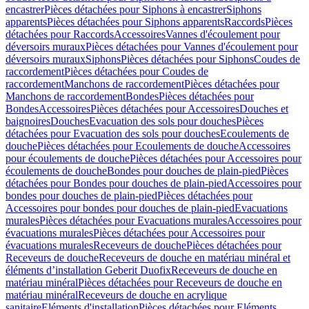
encastrer
Pièces détachées pour Siphons à encastrer
Siphons
apparents
Pièces détachées pour Siphons apparents
Raccords
Pièces
détachées pour Raccords
Accessoires
Vannes d'écoulement pour
déversoirs muraux
Pièces détachées pour Vannes d'écoulement pour
déversoirs muraux
Siphons
Pièces détachées pour Siphons
Coudes de
raccordement
Pièces détachées pour Coudes de
raccordement
Manchons de raccordement
Pièces détachées pour
Manchons de raccordement
Bondes
Pièces détachées pour
Bondes
Accessoires
Pièces détachées pour Accessoires
Douches et
baignoires
Douches
Evacuation des sols pour douches
Pièces
détachées pour Evacuation des sols pour douches
Ecoulements de
douche
Pièces détachées pour Ecoulements de douche
Accessoires
pour écoulements de douche
Pièces détachées pour Accessoires pour
écoulements de douche
Bondes pour douches de plain-pied
Pièces
détachées pour Bondes pour douches de plain-pied
Accessoires pour
bondes pour douches de plain-pied
Pièces détachées pour
Accessoires pour bondes pour douches de plain-pied
Evacuations
murales
Pièces détachées pour Evacuations murales
Accessoires pour
évacuations murales
Pièces détachées pour Accessoires pour
évacuations murales
Receveurs de douche
Pièces détachées pour
Receveurs de douche
Receveurs de douche en matériau minéral et
éléments d’installation Geberit Duofix
Receveurs de douche en
matériau minéral
Pièces détachées pour Receveurs de douche en
matériau minéral
Receveurs de douche en acrylique
sanitaire
Eléments d'installation
Pièces détachées pour Eléments