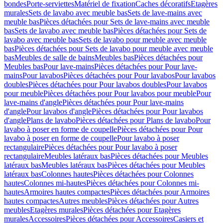
bondes
Porte-serviettes
Matériel de fixation
Caches décoratifs
Etagères
murales
Sets de lavabo avec meuble bas
Sets de lave-mains avec
meuble bas
Pièces détachées pour Sets de lave-mains avec meuble
bas
Sets de lavabo avec meuble bas
Pièces détachées pour Sets de
lavabo avec meuble bas
Sets de lavabo pour meuble avec meuble
bas
Pièces détachées pour Sets de lavabo pour meuble avec meuble
bas
Meubles de salle de bains
Meubles bas
Pièces détachées pour
Meubles bas
Pour lave-mains
Pièces détachées pour Pour lave-
mains
Pour lavabos
Pièces détachées pour Pour lavabos
Pour lavabos
doubles
Pièces détachées pour Pour lavabos doubles
Pour lavabos
pour meuble
Pièces détachées pour Pour lavabos pour meuble
Pour
lave-mains d'angle
Pièces détachées pour Pour lave-mains
d'angle
Pour lavabos d'angle
Pièces détachées pour Pour lavabos
d'angle
Plans de lavabo
Pièces détachées pour Plans de lavabo
Pour
lavabo à poser en forme de coupelle
Pièces détachées pour Pour
lavabo à poser en forme de coupelle
Pour lavabo à poser
rectangulaire
Pièces détachées pour Pour lavabo à poser
rectangulaire
Meubles latéraux bas
Pièces détachées pour Meubles
latéraux bas
Meubles latéraux bas
Pièces détachées pour Meubles
latéraux bas
Colonnes hautes
Pièces détachées pour Colonnes
hautes
Colonnes mi-hautes
Pièces détachées pour Colonnes mi-
hautes
Armoires hautes compactes
Pièces détachées pour Armoires
hautes compactes
Autres meubles
Pièces détachées pour Autres
meubles
Etagères murales
Pièces détachées pour Etagères
murales
Accessoires
Pièces détachées pour Accessoires
Casiers et