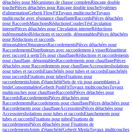
détachées pour Mécanismes de chasse complets
Rinçage double
touche
Pièces détachées pour Rinçage double touche
Systèmes
d'alimentation
Geberit FlowFit
Tuyaux multicouche
Tuyaux
multicouche avec résistance chauffante
Raccords
Pièces détachées
pour Raccords
Manchons
Réductions
Coudes
Tés
Circulation
interne
Pièces détachées pour Circulation interne
Réductions
indémontables
Réductions et raccords, démontables
Pièces détachées
pour Réductions et raccords,
démontables
Obturateurs
Raccordements
Pièces détachées pour
Raccordements
Distributeurs avec raccordement à visser
Répartiteur
avec raccord à sertir
Tés pour chauffage
Réductions et raccordements
pour chauffage, démontables
Raccordements pour chauffage
Pièces
détachées pour Raccordements pour chauffage
Accessoires
Isolations
pour tubes et raccords
Etanchéités pour tubes et raccords
Etanchéités
pour raccords
Fixations pour tubes
Fixations pour
raccordements
Joints d'étanchéité
Sets de vis pour assemblages à
bride
Consommables
Geberit PushFit
Tuyaux multicouches
Tuyaux
multicouches pour chauffage
Raccords
Pièces détachées pour
Raccords
Raccordements
Pièces détachées pour
Raccordements
Raccordements pour chauffage
Pièces détachées pour
Raccordements pour chauffage
Accessoires
Pièces détachées pour
Accessoires
Isolations pour tubes et raccords
Etanchements pour
tubes et raccords
Fixations pour tubes
Fixations de
raccordements
Pièces détachées pour Fixations de
raccordements
Joints d'étanchéité
Geberit Mepla
Tuyaux multicouches