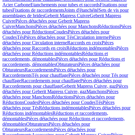
Acier Carbone
Etanchements pour tubes et raccords
Fixations pour
tubes
Fixations de raccordements
Joints d'étanchéité
Sets de vis pour
assemblages de brides
Geberit Mapress Cuivre
Geberit Mapress
Cuivre
Pièces détachées pour Geberit Mapress
Cuivre
Manchons
Pièces détachées pour Manchons
Réductions
Pièces
détachées pour Réductions
Coudes
Pièces détachées pour
Coudes
Tés
Pièces détachées pour Tés
Circulation interne
Pièces
détachées pour Circulation interne
Raccords en croix
Pièces
détachées pour Raccords en croix
Réductions indémontables
Pièces
détachées pour Réductions indémontables
Réductions et
raccordements, démontables
Pièces détachées pour Réductions et
raccordements, démontables
Obturateurs
Pièces détachées pour
Obturateurs
Raccordements
Pièces détachées pour
Raccordements
Tés pour chauffage
Pièces détachées pour Tés pour
chauffage
Raccordements pour chauffage
Pièces détachées pour
Raccordements pour chauffage
Geberit Mapress Cuivre, gaz
Pièces
détachées pour Geberit Mapress Cuivre, gaz
Manchons
Pièces
détachées pour Manchons
Réductions
Pièces détachées pour
Réductions
Coudes
Pièces détachées pour Coudes
Tés
Pièces
détachées pour Tés
Réductions indémontables
Pièces détachées pour
Réductions indémontables
Réductions et raccordements,
démontables
Pièces détachées pour Réductions et raccordements,
démontables
Obturateurs
Pièces détachées pour
Obturateurs
Raccordements
Pièces détachées pour
Raccordements
Accessoires pour Geberit Mapress Cuivre
Pièces