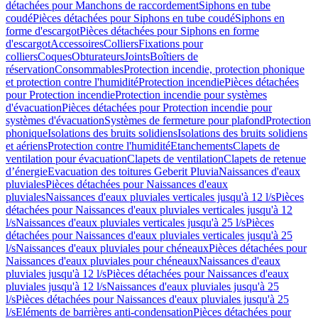
détachées pour Manchons de raccordement
Siphons en tube
coudé
Pièces détachées pour Siphons en tube coudé
Siphons en
forme d'escargot
Pièces détachées pour Siphons en forme
d'escargot
Accessoires
Colliers
Fixations pour
colliers
Coques
Obturateurs
Joints
Boîtiers de
réservation
Consommables
Protection incendie, protection phonique
et protection contre l'humidité
Protection incendie
Pièces détachées
pour Protection incendie
Protection incendie pour systèmes
d'évacuation
Pièces détachées pour Protection incendie pour
systèmes d'évacuation
Systèmes de fermeture pour plafond
Protection
phonique
Isolations des bruits solidiens
Isolations des bruits solidiens
et aériens
Protection contre l'humidité
Etanchements
Clapets de
ventilation pour évacuation
Clapets de ventilation
Clapets de retenue
d’énergie
Evacuation des toitures Geberit Pluvia
Naissances d'eaux
pluviales
Pièces détachées pour Naissances d'eaux
pluviales
Naissances d'eaux pluviales verticales jusqu'à 12 l/s
Pièces
détachées pour Naissances d'eaux pluviales verticales jusqu'à 12
l/s
Naissances d'eaux pluviales verticales jusqu'à 25 l/s
Pièces
détachées pour Naissances d'eaux pluviales verticales jusqu'à 25
l/s
Naissances d'eaux pluviales pour chéneaux
Pièces détachées pour
Naissances d'eaux pluviales pour chéneaux
Naissances d'eaux
pluviales jusqu'à 12 l/s
Pièces détachées pour Naissances d'eaux
pluviales jusqu'à 12 l/s
Naissances d'eaux pluviales jusqu'à 25
l/s
Pièces détachées pour Naissances d'eaux pluviales jusqu'à 25
l/s
Eléments de barrières anti-condensation
Pièces détachées pour