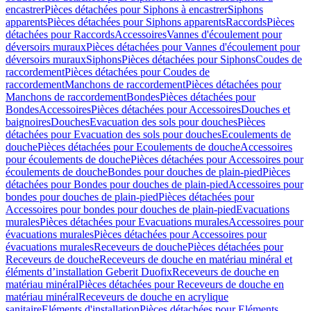
encastrer
Pièces détachées pour Siphons à encastrer
Siphons
apparents
Pièces détachées pour Siphons apparents
Raccords
Pièces
détachées pour Raccords
Accessoires
Vannes d'écoulement pour
déversoirs muraux
Pièces détachées pour Vannes d'écoulement pour
déversoirs muraux
Siphons
Pièces détachées pour Siphons
Coudes de
raccordement
Pièces détachées pour Coudes de
raccordement
Manchons de raccordement
Pièces détachées pour
Manchons de raccordement
Bondes
Pièces détachées pour
Bondes
Accessoires
Pièces détachées pour Accessoires
Douches et
baignoires
Douches
Evacuation des sols pour douches
Pièces
détachées pour Evacuation des sols pour douches
Ecoulements de
douche
Pièces détachées pour Ecoulements de douche
Accessoires
pour écoulements de douche
Pièces détachées pour Accessoires pour
écoulements de douche
Bondes pour douches de plain-pied
Pièces
détachées pour Bondes pour douches de plain-pied
Accessoires pour
bondes pour douches de plain-pied
Pièces détachées pour
Accessoires pour bondes pour douches de plain-pied
Evacuations
murales
Pièces détachées pour Evacuations murales
Accessoires pour
évacuations murales
Pièces détachées pour Accessoires pour
évacuations murales
Receveurs de douche
Pièces détachées pour
Receveurs de douche
Receveurs de douche en matériau minéral et
éléments d’installation Geberit Duofix
Receveurs de douche en
matériau minéral
Pièces détachées pour Receveurs de douche en
matériau minéral
Receveurs de douche en acrylique
sanitaire
Eléments d'installation
Pièces détachées pour Eléments