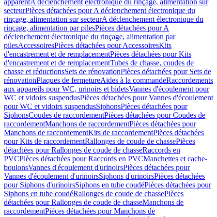
apparent
A déclenchement électronique du rinçage, alimentation sur
secteur
Pièces détachées pour A déclenchement électronique du
rinçage, alimentation sur secteur
A déclenchement électronique du
rinçage, alimentation par piles
Pièces détachées pour A
déclenchement électronique du rinçage, alimentation par
piles
Accessoires
Pièces détachées pour Accessoires
Kits
d'encastrement et de remplacement
Pièces détachées pour Kits
d'encastrement et de remplacement
Tubes de chasse, coudes de
chasse et réductions
Sets de rénovation
Pièces détachées pour Sets de
rénovation
Plaques de fermeture
Aides à la commande
Raccordements
aux appareils pour WC, urinoirs et bidets
Vannes d'écoulement pour
WC et vidoirs suspendus
Pièces détachées pour Vannes d'écoulement
pour WC et vidoirs suspendus
Siphons
Pièces détachées pour
Siphons
Coudes de raccordement
Pièces détachées pour Coudes de
raccordement
Manchons de raccordement
Pièces détachées pour
Manchons de raccordement
Kits de raccordement
Pièces détachées
pour Kits de raccordement
Rallonges de coude de chasse
Pièces
détachées pour Rallonges de coude de chasse
Raccords en
PVC
Pièces détachées pour Raccords en PVC
Manchettes et cache-
boulons
Vannes d'écoulement d'urinoirs
Pièces détachées pour
Vannes d'écoulement d'urinoirs
Siphons d'urinoirs
Pièces détachées
pour Siphons d'urinoirs
Siphons en tube coudé
Pièces détachées pour
Siphons en tube coudé
Rallonges de coude de chasse
Pièces
détachées pour Rallonges de coude de chasse
Manchons de
raccordement
Pièces détachées pour Manchons de