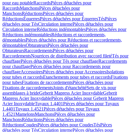
pour eau potable
Raccords
Pièces détachées pour
Raccords
Manchons
Pièces détachées pour
Manchons
Réductions
Pièces détachées pour
Réductions
Équerres
Pièces détachées pour Équerres
Tés
Pièces
détachées pour Tés
Circulation interne
Pièces détachées pour
Circulation interne
Réductions indémontables
Pièces détachées pour
Réductions indémontables
Réductions et raccordements,
démontables
Pièces détachées pour Réductions et raccordements,
démontables
Obturateurs
Pièces détachées pour
Obturateurs
Raccordements
Pièces détachées pour
Raccordements
Nourrices de distribution avec raccord fileté
Tés pour
chauffage
Pièces détachées pour Tés pour chauffage
Raccordements
pour chauffage
Pièces détachées pour Raccordements pour
chauffage
Accessoires
Pièces détachées pour Accessoires
Isolations
pour tubes et raccords
Etanchements pour tubes et raccords
Fixations
pour tubes
Fixations de raccordements
Pièces détachées pour
Fixations de raccordements
Joints d'étanchéité
Sets de vis pour
assemblages à bride
Geberit Mapress Acier Inoxydable
Geberit
Mapress Acier Inoxydable
Pièces détachées pour Geberit Mapress
Acier Inoxydable
Tuyaux 1.4401
Pièces détachées pour Tuyaux
1.4401
Tuyaux 1.4521
Pièces détachées pour Tuyaux
1.4521
Mamelons
Manchons
Pièces détachées pour
Manchons
Réductions
Pièces détachées pour
Réductions
Coudes
Pièces détachées pour Coudes
Tés
Pièces
détachées pour Tés
Circulation interne
Pièces détachées pour