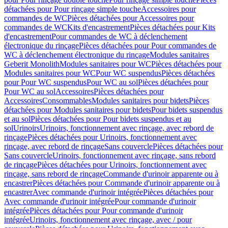
détachées pour Pour rinçage simple touche
Accessoires pour
commandes de WC
Pièces détachées pour Accessoires pour
commandes de WC
Kits d'encastrement
Pièces détachées pour Kits
d'encastrement
Pour commandes de WC à déclenchement
électronique du rinçage
Pièces détachées pour Pour commandes de
WC à déclenchement électronique du rinçage
Modules sanitaires
Geberit Monolith
Modules sanitaires pour WC
Pièces détachées pour
Modules sanitaires pour WC
Pour WC suspendus
Pièces détachées
pour Pour WC suspendus
Pour WC au sol
Pièces détachées pour
Pour WC au sol
Accessoires
Pièces détachées pour
Accessoires
Consommables
Modules sanitaires pour bidets
Pièces
détachées pour Modules sanitaires pour bidets
Pour bidets suspendus
et au sol
Pièces détachées pour Pour bidets suspendus et au
sol
Urinoirs
Urinoirs, fonctionnement avec rinçage, avec rebord de
rinçage
Pièces détachées pour Urinoirs, fonctionnement avec
rinçage, avec rebord de rinçage
Sans couvercle
Pièces détachées pour
Sans couvercle
Urinoirs, fonctionnement avec rinçage, sans rebord
de rinçage
Pièces détachées pour Urinoirs, fonctionnement avec
rinçage, sans rebord de rinçage
Commande d'urinoir apparente ou à
encastrer
Pièces détachées pour Commande d'urinoir apparente ou à
encastrer
Avec commande d'urinoir intégrée
Pièces détachées pour
Avec commande d'urinoir intégrée
Pour commande d'urinoir
intégrée
Pièces détachées pour Pour commande d'urinoir
intégrée
Urinoirs, fonctionnement avec rinçage, avec / pour