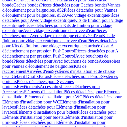
bonde
Caches bondes
Pièces détachées pour Caches bondes
Vannes
d'écoulement pour baignoires, d52
Pièces détachées pour Vannes
d'écoulement pour baignoires, d52
Avec vidage excentrique
Pièces
détachées pour Avec vidage excentrique
Kits de finition pour vidage
excentrique
Pièces détachées pour Kits de finition pour vidage
excentrique
Avec vidage excentrique et arrivée d'eau
Pièces
détachées pour Avec vidage excentrique et arrivée d'eau
Kits de
finition pour vidage excentrique et arrivée d'eau
Pièces détachées
pour Kits de finition pour vidage excentrique et arrivée d'eau
A
déclenchement par pression PushControl
Pièces détachées pour A
déclenchement par pression PushControl
Avec bouchons de
bonde
Pièces détachées pour Avec bouchons de bonde
Accessoires
pour vannes d'écoulement de baignoires
Kits de
raccordement
Arrivées d'eau
Systèmes d'installation et de chasse
d'eau
Geberit Duofix
Parois
Pièces détachées pour Parois
Systèmes
porteurs
Pièces détachées pour Systèmes
porteurs
Revêtements
Accessoires
Pièces détachées pour
Accessoires
Eléments d'installation
Pièces détachées pour Eléments
d'installation
Eléments d'installation pour WC
Pièces détachées pour
Eléments d'installation pour WC
Eléments d'installation pour
lavabos
Pièces détachées pour Eléments d'installation pour
lavabos
Eléments d'installation pour bidets
Pièces détachées pour
Eléments d'installation pour bidets
Eléments d'installation pour
urinoirs
Pièces détachées pour Eléments d'installation pour