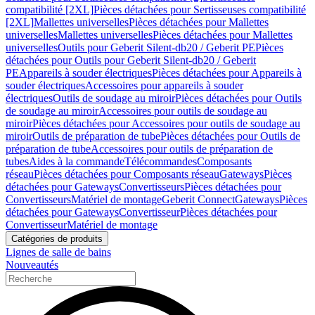
compatibilité [2XL]
Pièces détachées pour Sertisseuses compatibilité
[2XL]
Mallettes universelles
Pièces détachées pour Mallettes
universelles
Mallettes universelles
Pièces détachées pour Mallettes
universelles
Outils pour Geberit Silent-db20 / Geberit PE
Pièces
détachées pour Outils pour Geberit Silent-db20 / Geberit
PE
Appareils à souder électriques
Pièces détachées pour Appareils à
souder électriques
Accessoires pour appareils à souder
électriques
Outils de soudage au miroir
Pièces détachées pour Outils
de soudage au miroir
Accessoires pour outils de soudage au
miroir
Pièces détachées pour Accessoires pour outils de soudage au
miroir
Outils de préparation de tube
Pièces détachées pour Outils de
préparation de tube
Accessoires pour outils de préparation de
tubes
Aides à la commande
Télécommandes
Composants
réseau
Pièces détachées pour Composants réseau
Gateways
Pièces
détachées pour Gateways
Convertisseurs
Pièces détachées pour
Convertisseurs
Matériel de montage
Geberit Connect
Gateways
Pièces
détachées pour Gateways
Convertisseur
Pièces détachées pour
Convertisseur
Matériel de montage
Catégories de produits
Lignes de salle de bains
Nouveautés