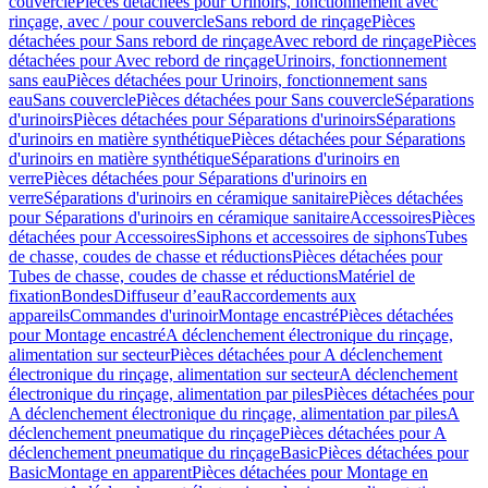
couvercle
Pièces détachées pour Urinoirs, fonctionnement avec
rinçage, avec / pour couvercle
Sans rebord de rinçage
Pièces
détachées pour Sans rebord de rinçage
Avec rebord de rinçage
Pièces
détachées pour Avec rebord de rinçage
Urinoirs, fonctionnement
sans eau
Pièces détachées pour Urinoirs, fonctionnement sans
eau
Sans couvercle
Pièces détachées pour Sans couvercle
Séparations
d'urinoirs
Pièces détachées pour Séparations d'urinoirs
Séparations
d'urinoirs en matière synthétique
Pièces détachées pour Séparations
d'urinoirs en matière synthétique
Séparations d'urinoirs en
verre
Pièces détachées pour Séparations d'urinoirs en
verre
Séparations d'urinoirs en céramique sanitaire
Pièces détachées
pour Séparations d'urinoirs en céramique sanitaire
Accessoires
Pièces
détachées pour Accessoires
Siphons et accessoires de siphons
Tubes
de chasse, coudes de chasse et réductions
Pièces détachées pour
Tubes de chasse, coudes de chasse et réductions
Matériel de
fixation
Bondes
Diffuseur d’eau
Raccordements aux
appareils
Commandes d'urinoir
Montage encastré
Pièces détachées
pour Montage encastré
A déclenchement électronique du rinçage,
alimentation sur secteur
Pièces détachées pour A déclenchement
électronique du rinçage, alimentation sur secteur
A déclenchement
électronique du rinçage, alimentation par piles
Pièces détachées pour
A déclenchement électronique du rinçage, alimentation par piles
A
déclenchement pneumatique du rinçage
Pièces détachées pour A
déclenchement pneumatique du rinçage
Basic
Pièces détachées pour
Basic
Montage en apparent
Pièces détachées pour Montage en