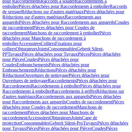
pour Raccordements
Raccords à souder
Raccordements à
emboîter
Pièces détachées pour Raccordements à emboîter
Raccords
de serrage
Réductions sur d'autres matériaux
Pièces détachées pour
Réductions sur d'autres matériaux
Raccordements aux
appareils
Pièces détachées pour Raccordements aux appareils
Coudes
de raccordement
Pièces détachées pour Coudes de
raccordement
Manchons de raccordement à emboîter
Pièces
détachées pour Manchons de raccordement à
emboîter
Accessoires
Colliers
Fixations pour
colliers
Obturateurs
Joints
Consommables
Geberit Silent-
PP
Tuyaux
Pièces détachées pour Tuyaux
Pièces
Pièces détachées
pour Pièces
Coudes
Pièces détachées pour
Coudes
Embranchements
Pièces détachées pour
Embranchements
Réductions
Pièces détachées pour
Réductions
Ouvertures de nettoyage
Pièces détachées pour
Ouvertures de nettoyage
Raccordements
Pièces détachées pour
Raccordements
Raccordements à emboîter
Pièces détachées pour
Raccordements à emboîter
Raccordements à griffes
Réductions sur
d'autres matériaux
Raccordements aux appareils
Pièces détachées
pour Raccordements aux appareils
Coudes de raccordement
Pièces
détachées pour Coudes de raccordement
Manchons de
raccordement
Pièces détachées pour Manchons de
raccordement
Accessoires
Obturateurs
Joints
Cape de
protection
Consommables
Geberit Silent-Pro
Tuyaux
Pièces détachées
pour Tuyaux
Pièces
Pièces détachées pour Pièces
Coudes
Pièces