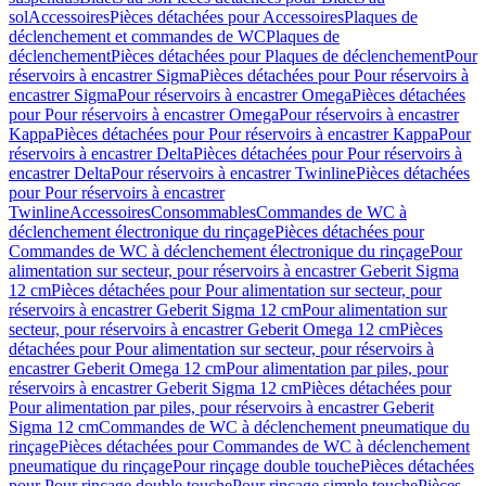
sol
Accessoires
Pièces détachées pour Accessoires
Plaques de
déclenchement et commandes de WC
Plaques de
déclenchement
Pièces détachées pour Plaques de déclenchement
Pour
réservoirs à encastrer Sigma
Pièces détachées pour Pour réservoirs à
encastrer Sigma
Pour réservoirs à encastrer Omega
Pièces détachées
pour Pour réservoirs à encastrer Omega
Pour réservoirs à encastrer
Kappa
Pièces détachées pour Pour réservoirs à encastrer Kappa
Pour
réservoirs à encastrer Delta
Pièces détachées pour Pour réservoirs à
encastrer Delta
Pour réservoirs à encastrer Twinline
Pièces détachées
pour Pour réservoirs à encastrer
Twinline
Accessoires
Consommables
Commandes de WC à
déclenchement électronique du rinçage
Pièces détachées pour
Commandes de WC à déclenchement électronique du rinçage
Pour
alimentation sur secteur, pour réservoirs à encastrer Geberit Sigma
12 cm
Pièces détachées pour Pour alimentation sur secteur, pour
réservoirs à encastrer Geberit Sigma 12 cm
Pour alimentation sur
secteur, pour réservoirs à encastrer Geberit Omega 12 cm
Pièces
détachées pour Pour alimentation sur secteur, pour réservoirs à
encastrer Geberit Omega 12 cm
Pour alimentation par piles, pour
réservoirs à encastrer Geberit Sigma 12 cm
Pièces détachées pour
Pour alimentation par piles, pour réservoirs à encastrer Geberit
Sigma 12 cm
Commandes de WC à déclenchement pneumatique du
rinçage
Pièces détachées pour Commandes de WC à déclenchement
pneumatique du rinçage
Pour rinçage double touche
Pièces détachées
pour Pour rinçage double touche
Pour rinçage simple touche
Pièces