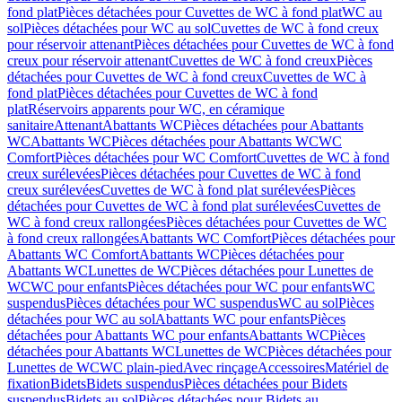
fond plat
Pièces détachées pour Cuvettes de WC à fond plat
WC au
sol
Pièces détachées pour WC au sol
Cuvettes de WC à fond creux
pour réservoir attenant
Pièces détachées pour Cuvettes de WC à fond
creux pour réservoir attenant
Cuvettes de WC à fond creux
Pièces
détachées pour Cuvettes de WC à fond creux
Cuvettes de WC à
fond plat
Pièces détachées pour Cuvettes de WC à fond
plat
Réservoirs apparents pour WC, en céramique
sanitaire
Attenant
Abattants WC
Pièces détachées pour Abattants
WC
Abattants WC
Pièces détachées pour Abattants WC
WC
Comfort
Pièces détachées pour WC Comfort
Cuvettes de WC à fond
creux surélevées
Pièces détachées pour Cuvettes de WC à fond
creux surélevées
Cuvettes de WC à fond plat surélevées
Pièces
détachées pour Cuvettes de WC à fond plat surélevées
Cuvettes de
WC à fond creux rallongées
Pièces détachées pour Cuvettes de WC
à fond creux rallongées
Abattants WC Comfort
Pièces détachées pour
Abattants WC Comfort
Abattants WC
Pièces détachées pour
Abattants WC
Lunettes de WC
Pièces détachées pour Lunettes de
WC
WC pour enfants
Pièces détachées pour WC pour enfants
WC
suspendus
Pièces détachées pour WC suspendus
WC au sol
Pièces
détachées pour WC au sol
Abattants WC pour enfants
Pièces
détachées pour Abattants WC pour enfants
Abattants WC
Pièces
détachées pour Abattants WC
Lunettes de WC
Pièces détachées pour
Lunettes de WC
WC plain-pied
Avec rinçage
Accessoires
Matériel de
fixation
Bidets
Bidets suspendus
Pièces détachées pour Bidets
suspendus
Bidets au sol
Pièces détachées pour Bidets au