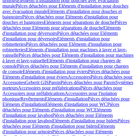
urinoirs
Eléments d'installation pour douches avec évacuation
murale
Pièces détachées pour Eléments d'installation pour douches
avec évacuation murale
Eléments d'installation pour douches et
baignoires
Pièces détachées pour Eléments d'installation pour
douches et baignoires
Eléments pour séparations de douche
Pièces
détachées pour Eléments pour séparations de douche
Eléments
d'installation pour déversoirs
Pièces détachées pour Eléments
d'installation pour déversoirs
Eléments d'installation pour
robinetteries
Pièces détachées pour Eléments d'installation pour
robinetteries
Eléments d'installation pour machines à laver et lave-
vaisselle
Pièces détachées pour Eléments d'installation pour machines
à laver et lave-vaisselle
Eléments d'installation pour charges de
console
Pièces détachées pour Eléments d'installation pour charges
de console
Eléments d'installation pour éviers
Pièces détachées pour
Eléments d'installation pour éviers
Accessoires
Pièces détachées pour
Accessoires
Geberit GIS
Parois
Pièces détachées pour Parois
Systèmes
porteurs
Accessoires pour préfabrications
Pièces détachées pour
Accessoires pour préfabrications
Accessoires pour l'isolation
phonique
Revêtements
Eléments d'installation
Pièces détachées pour
Eléments d'installation
Eléments d'installation pour WC
Pièces
détachées pour Eléments d'installation pour WC
Eléments
d'installation pour lavabos
Pièces détachées pour Eléments
d'installation pour lavabos
Eléments d'installation pour bidets
Pièces
détachées pour Eléments d'installation pour bidets
Eléments
d'installation pour urinoirs
Pièces détachées pour Eléments