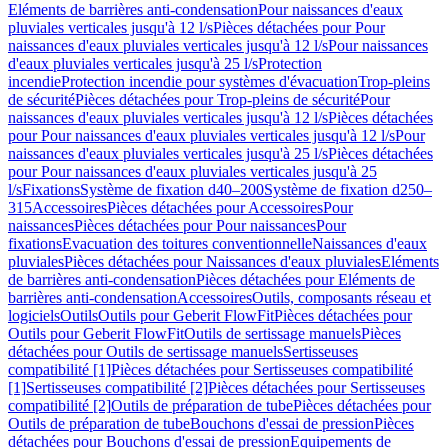
Eléments de barrières anti-condensation
Pour naissances d'eaux
pluviales verticales jusqu'à 12 l/s
Pièces détachées pour Pour
naissances d'eaux pluviales verticales jusqu'à 12 l/s
Pour naissances
d'eaux pluviales verticales jusqu'à 25 l/s
Protection
incendie
Protection incendie pour systèmes d'évacuation
Trop-pleins
de sécurité
Pièces détachées pour Trop-pleins de sécurité
Pour
naissances d'eaux pluviales verticales jusqu'à 12 l/s
Pièces détachées
pour Pour naissances d'eaux pluviales verticales jusqu'à 12 l/s
Pour
naissances d'eaux pluviales verticales jusqu'à 25 l/s
Pièces détachées
pour Pour naissances d'eaux pluviales verticales jusqu'à 25
l/s
Fixations
Système de fixation d40–200
Système de fixation d250–
315
Accessoires
Pièces détachées pour Accessoires
Pour
naissances
Pièces détachées pour Pour naissances
Pour
fixations
Evacuation des toitures conventionnelle
Naissances d'eaux
pluviales
Pièces détachées pour Naissances d'eaux pluviales
Eléments
de barrières anti-condensation
Pièces détachées pour Eléments de
barrières anti-condensation
Accessoires
Outils, composants réseau et
logiciels
Outils
Outils pour Geberit FlowFit
Pièces détachées pour
Outils pour Geberit FlowFit
Outils de sertissage manuels
Pièces
détachées pour Outils de sertissage manuels
Sertisseuses
compatibilité [1]
Pièces détachées pour Sertisseuses compatibilité
[1]
Sertisseuses compatibilité [2]
Pièces détachées pour Sertisseuses
compatibilité [2]
Outils de préparation de tube
Pièces détachées pour
Outils de préparation de tube
Bouchons d'essai de pression
Pièces
détachées pour Bouchons d'essai de pression
Equipements de