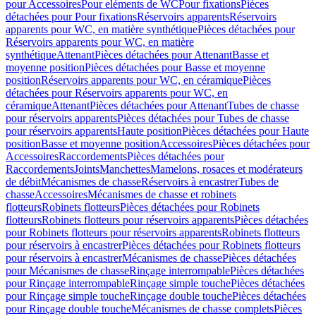
pour Accessoires
Pour eléments de WC
Pour fixations
Pièces
détachées pour Pour fixations
Réservoirs apparents
Réservoirs
apparents pour WC, en matière synthétique
Pièces détachées pour
Réservoirs apparents pour WC, en matière
synthétique
Attenant
Pièces détachées pour Attenant
Basse et
moyenne position
Pièces détachées pour Basse et moyenne
position
Réservoirs apparents pour WC, en céramique
Pièces
détachées pour Réservoirs apparents pour WC, en
céramique
Attenant
Pièces détachées pour Attenant
Tubes de chasse
pour réservoirs apparents
Pièces détachées pour Tubes de chasse
pour réservoirs apparents
Haute position
Pièces détachées pour Haute
position
Basse et moyenne position
Accessoires
Pièces détachées pour
Accessoires
Raccordements
Pièces détachées pour
Raccordements
Joints
Manchettes
Mamelons, rosaces et modérateurs
de débit
Mécanismes de chasse
Réservoirs à encastrer
Tubes de
chasse
Accessoires
Mécanismes de chasse et robinets
flotteurs
Robinets flotteurs
Pièces détachées pour Robinets
flotteurs
Robinets flotteurs pour réservoirs apparents
Pièces détachées
pour Robinets flotteurs pour réservoirs apparents
Robinets flotteurs
pour réservoirs à encastrer
Pièces détachées pour Robinets flotteurs
pour réservoirs à encastrer
Mécanismes de chasse
Pièces détachées
pour Mécanismes de chasse
Rinçage interrompable
Pièces détachées
pour Rinçage interrompable
Rinçage simple touche
Pièces détachées
pour Rinçage simple touche
Rinçage double touche
Pièces détachées
pour Rinçage double touche
Mécanismes de chasse complets
Pièces