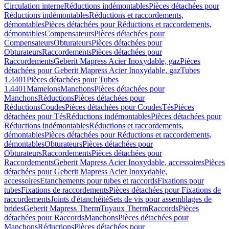
Circulation interne
Réductions indémontables
Pièces détachées pour
Réductions indémontables
Réductions et raccordements,
démontables
Pièces détachées pour Réductions et raccordements,
démontables
Compensateurs
Pièces détachées pour
Compensateurs
Obturateurs
Pièces détachées pour
Obturateurs
Raccordements
Pièces détachées pour
Raccordements
Geberit Mapress Acier Inoxydable, gaz
Pièces
détachées pour Geberit Mapress Acier Inoxydable, gaz
Tubes
1.4401
Pièces détachées pour Tubes
1.4401
Mamelons
Manchons
Pièces détachées pour
Manchons
Réductions
Pièces détachées pour
Réductions
Coudes
Pièces détachées pour Coudes
Tés
Pièces
détachées pour Tés
Réductions indémontables
Pièces détachées pour
Réductions indémontables
Réductions et raccordements,
démontables
Pièces détachées pour Réductions et raccordements,
démontables
Obturateurs
Pièces détachées pour
Obturateurs
Raccordements
Pièces détachées pour
Raccordements
Geberit Mapress Acier Inoxydable, accessoires
Pièces
détachées pour Geberit Mapress Acier Inoxydable,
accessoires
Etanchements pour tubes et raccords
Fixations pour
tubes
Fixations de raccordements
Pièces détachées pour Fixations de
raccordements
Joints d'étanchéité
Sets de vis pour assemblages de
brides
Geberit Mapress Therm
Tuyaux Therm
Raccords
Pièces
détachées pour Raccords
Manchons
Pièces détachées pour
Manchons
Réductions
Pièces détachées pour