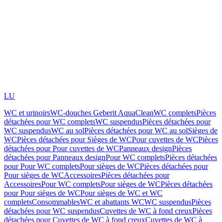
LU
WC et urinoirs
WC-douches Geberit AquaClean
WC complets
Pièces
détachées pour WC complets
WC suspendus
Pièces détachées pour
WC suspendus
WC au sol
Pièces détachées pour WC au sol
Sièges de
WC
Pièces détachées pour Sièges de WC
Pour cuvettes de WC
Pièces
détachées pour Pour cuvettes de WC
Panneaux design
Pièces
détachées pour Panneaux design
Pour WC complets
Pièces détachées
pour Pour WC complets
Pour sièges de WC
Pièces détachées pour
Pour sièges de WC
Accessoires
Pièces détachées pour
Accessoires
Pour WC complets
Pour sièges de WC
Pièces détachées
pour Pour sièges de WC
Pour sièges de WC et WC
complets
Consommables
WC et abattants WC
WC suspendus
Pièces
détachées pour WC suspendus
Cuvettes de WC à fond creux
Pièces
détachées pour Cuvettes de WC à fond creux
Cuvettes de WC à