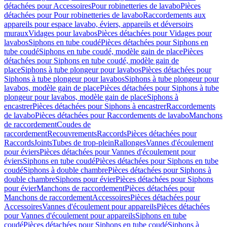
détachées pour Accessoires
Pour robinetteries de lavabo
Pièces
détachées pour Pour robinetteries de lavabo
Raccordements aux
appareils pour espace lavabo, éviers, appareils et déversoirs
muraux
Vidages pour lavabos
Pièces détachées pour Vidages pour
lavabos
Siphons en tube coudé
Pièces détachées pour Siphons en
tube coudé
Siphons en tube coudé, modèle gain de place
Pièces
détachées pour Siphons en tube coudé, modèle gain de
place
Siphons à tube plongeur pour lavabos
Pièces détachées pour
Siphons à tube plongeur pour lavabos
Siphons à tube plongeur pour
lavabos, modèle gain de place
Pièces détachées pour Siphons à tube
plongeur pour lavabos, modèle gain de place
Siphons à
encastrer
Pièces détachées pour Siphons à encastrer
Raccordements
de lavabo
Pièces détachées pour Raccordements de lavabo
Manchons
de raccordement
Coudes de
raccordement
Recouvrements
Raccords
Pièces détachées pour
Raccords
Joints
Tubes de trop-plein
Rallonges
Vannes d'écoulement
pour éviers
Pièces détachées pour Vannes d'écoulement pour
éviers
Siphons en tube coudé
Pièces détachées pour Siphons en tube
coudé
Siphons à double chambre
Pièces détachées pour Siphons à
double chambre
Siphons pour évier
Pièces détachées pour Siphons
pour évier
Manchons de raccordement
Pièces détachées pour
Manchons de raccordement
Accessoires
Pièces détachées pour
Accessoires
Vannes d'écoulement pour appareils
Pièces détachées
pour Vannes d'écoulement pour appareils
Siphons en tube
coudé
Pièces détachées pour Siphons en tube coudé
Siphons à