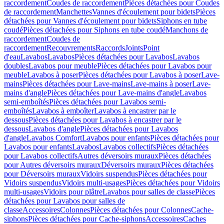
raccordement
Coudes de raccordement
Pièces détachées pour Coudes
de raccordement
Manchettes
Vannes d'écoulement pour bidets
Pièces
détachées pour Vannes d'écoulement pour bidets
Siphons en tube
coudé
Pièces détachées pour Siphons en tube coudé
Manchons de
raccordement
Coudes de
raccordement
Recouvrements
Raccords
Joints
Point
d'eau
Lavabos
Lavabos
Pièces détachées pour Lavabos
Lavabos
doubles
Lavabos pour meuble
Pièces détachées pour Lavabos pour
meuble
Lavabos à poser
Pièces détachées pour Lavabos à poser
Lave-
mains
Pièces détachées pour Lave-mains
Lave-mains à poser
Lave-
mains d'angle
Pièces détachées pour Lave-mains d'angle
Lavabos
semi-emboîtés
Pièces détachées pour Lavabos semi-
emboîtés
Lavabos à emboîter
Lavabos à encastrer par le
dessous
Pièces détachées pour Lavabos à encastrer par le
dessous
Lavabos d'angle
Pièces détachées pour Lavabos
d'angle
Lavabos Comfort
Lavabos pour enfants
Pièces détachées pour
Lavabos pour enfants
Lavabos
Lavabos collectifs
Pièces détachées
pour Lavabos collectifs
Autres déversoirs muraux
Pièces détachées
pour Autres déversoirs muraux
Déversoirs muraux
Pièces détachées
pour Déversoirs muraux
Vidoirs suspendus
Pièces détachées pour
Vidoirs suspendus
Vidoirs multi-usages
Pièces détachées pour Vidoirs
multi-usages
Vidoirs pour plâtre
Lavabos pour salles de classe
Pièces
détachées pour Lavabos pour salles de
classe
Accessoires
Colonnes
Pièces détachées pour Colonnes
Cache-
siphons
Pièces détachées pour Cache-siphons
Accessoires
Caches