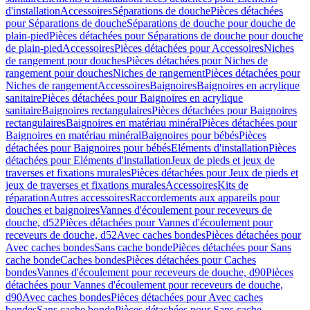
d'installation
Accessoires
Séparations de douche
Pièces détachées
pour Séparations de douche
Séparations de douche pour douche de
plain-pied
Pièces détachées pour Séparations de douche pour douche
de plain-pied
Accessoires
Pièces détachées pour Accessoires
Niches
de rangement pour douches
Pièces détachées pour Niches de
rangement pour douches
Niches de rangement
Pièces détachées pour
Niches de rangement
Accessoires
Baignoires
Baignoires en acrylique
sanitaire
Pièces détachées pour Baignoires en acrylique
sanitaire
Baignoires rectangulaires
Pièces détachées pour Baignoires
rectangulaires
Baignoires en matériau minéral
Pièces détachées pour
Baignoires en matériau minéral
Baignoires pour bébés
Pièces
détachées pour Baignoires pour bébés
Eléments d'installation
Pièces
détachées pour Eléments d'installation
Jeux de pieds et jeux de
traverses et fixations murales
Pièces détachées pour Jeux de pieds et
jeux de traverses et fixations murales
Accessoires
Kits de
réparation
Autres accessoires
Raccordements aux appareils pour
douches et baignoires
Vannes d'écoulement pour receveurs de
douche, d52
Pièces détachées pour Vannes d'écoulement pour
receveurs de douche, d52
Avec caches bondes
Pièces détachées pour
Avec caches bondes
Sans cache bonde
Pièces détachées pour Sans
cache bonde
Caches bondes
Pièces détachées pour Caches
bondes
Vannes d'écoulement pour receveurs de douche, d90
Pièces
détachées pour Vannes d'écoulement pour receveurs de douche,
d90
Avec caches bondes
Pièces détachées pour Avec caches
bondes
Sans cache bonde
Pièces détachées pour Sans cache