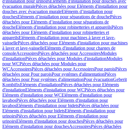
d'installation pour urinoirs
Eléments d'installation pour douches avec
évacuation murale
Pièces détachées pour Eléments d'installation pour
douches avec évacuation murale
Eléments d’installation pour
douches
Eléments d’installation pour séparations de douche
Pièces
détachées pour Eléments d’installation pour séparations de
douche
Eléments d'installation pour robinetteries et appareils
Pièces
détachées pour Eléments d'installation pour robinetteries et
appareils
Eléments d'installation pour machines à laver et lave-
vaisselle
Pièces détachées pour Eléments d'installation pour machines
à laver et lave-vaisselle
Eléments d'installation pour charges de
console
Accessoires
Pièces détachées pour Accessoires
Modules
d'installation
Pièces détachées pour Modules d'installation
Modules
pour WC
Pièces détachées pour Modules pour
WC
Accessoires
Pièces détachées pour Accessoires
Pour parois
Pièces
détachées pour Pour parois
Pour systèmes d'alimentation
Pièces
détachées pour Pour systèmes d'alimentation
Pour évacuation
Geberit
Kombifix
Eléments d'installation
Pièces détachées pour Eléments
d'installation
Eléments d'installation pour WC
Pièces détachées pour
Eléments d'installation pour WC
Eléments d'installation pour
lavabos
Pièces détachées pour Eléments d'installation pour
lavabos
Eléments d'installation pour bidets
Pièces détachées pour
Eléments d'installation pour bidets
Eléments d'installation pour
urinoirs
Pièces détachées pour Eléments d'installation pour
urinoirs
Eléments d'installation pour douches
Pièces détachées pour
Eléments d'installation pour douches
Accessoires
Pièces détachées