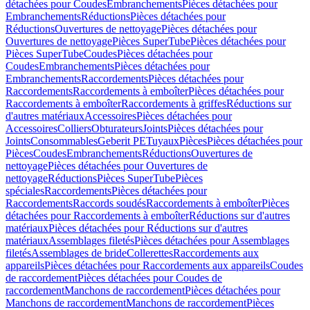
détachées pour Coudes
Embranchements
Pièces détachées pour
Embranchements
Réductions
Pièces détachées pour
Réductions
Ouvertures de nettoyage
Pièces détachées pour
Ouvertures de nettoyage
Pièces SuperTube
Pièces détachées pour
Pièces SuperTube
Coudes
Pièces détachées pour
Coudes
Embranchements
Pièces détachées pour
Embranchements
Raccordements
Pièces détachées pour
Raccordements
Raccordements à emboîter
Pièces détachées pour
Raccordements à emboîter
Raccordements à griffes
Réductions sur
d'autres matériaux
Accessoires
Pièces détachées pour
Accessoires
Colliers
Obturateurs
Joints
Pièces détachées pour
Joints
Consommables
Geberit PE
Tuyaux
Pièces
Pièces détachées pour
Pièces
Coudes
Embranchements
Réductions
Ouvertures de
nettoyage
Pièces détachées pour Ouvertures de
nettoyage
Réductions
Pièces SuperTube
Pièces
spéciales
Raccordements
Pièces détachées pour
Raccordements
Raccords soudés
Raccordements à emboîter
Pièces
détachées pour Raccordements à emboîter
Réductions sur d'autres
matériaux
Pièces détachées pour Réductions sur d'autres
matériaux
Assemblages filetés
Pièces détachées pour Assemblages
filetés
Assemblages de bride
Collerettes
Raccordements aux
appareils
Pièces détachées pour Raccordements aux appareils
Coudes
de raccordement
Pièces détachées pour Coudes de
raccordement
Manchons de raccordement
Pièces détachées pour
Manchons de raccordement
Manchons de raccordement
Pièces