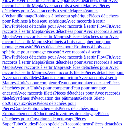
FlowFit
Avec raccords à sertir Mepla
Pièces détachées pour Avec
raccords à sertir Mepla
Avec raccords à sertir Mapress
Pièces
détachées pour Avec raccords à sertir Mapress
Vannes
d’échantillonnage
Robinets à boisseau sphérique
Pièces détachées
pour Robinets à boisseau sphérique
Avec raccords à sertir
FlowFit
Pièces détachées pour Avec raccords à sertir FlowFit
Avec
raccords à sertir Mepla
Pièces détachées pour Avec raccords à sertir
Mepla
Avec raccords à sertir Mapress
Pièces détachées pour Avec
raccords à sertir Mapress
Robinets à boisseau sphérique pour
montage encastré
Pièces détachées pour Robinets à boisseau
sphérique pour montage encastré
Avec raccords à sertir
FlowFit
Pièces détachées pour Avec raccords à sertir FlowFit
Avec
raccords à sertir Mepla
Pièces détachées pour Avec raccords à sertir
Mepla
Avec raccords à sertir Mapress
Pièces détachées pour Avec
raccords à sertir Mapress
Avec raccords filetés
Pièces détachées pour
Avec raccords filetés
Clapets de non retour
Avec raccords à sertir
Mapress
Unités pour compteur d'eau pour montage encastré
Pièces
détachées pour Unités pour compteur d'eau pour montage
encastré
Avec raccords filetés
Pièces détachées pour Avec raccords
filetés
Systèmes d'évacuation des bâtiments
Geberit Silent-
db20
Tuyaux
Pièces
Pièces détachées pour
Pièces
Coudes
Embranchements
Pièces détachées pour
Embranchements
Réductions
Ouvertures de nettoyage
Pièces
détachées pour Ouvertures de nettoyage
Pièces
SuperTube
Coudes
Pièces spéciales
Raccordements
Pièces détachées