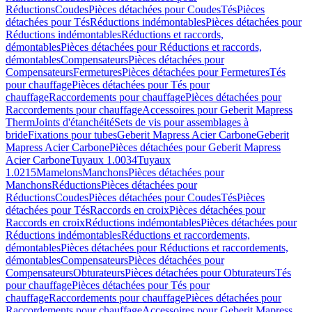
Réductions
Coudes
Pièces détachées pour Coudes
Tés
Pièces
détachées pour Tés
Réductions indémontables
Pièces détachées pour
Réductions indémontables
Réductions et raccords,
démontables
Pièces détachées pour Réductions et raccords,
démontables
Compensateurs
Pièces détachées pour
Compensateurs
Fermetures
Pièces détachées pour Fermetures
Tés
pour chauffage
Pièces détachées pour Tés pour
chauffage
Raccordements pour chauffage
Pièces détachées pour
Raccordements pour chauffage
Accessoires pour Geberit Mapress
Therm
Joints d'étanchéité
Sets de vis pour assemblages à
bride
Fixations pour tubes
Geberit Mapress Acier Carbone
Geberit
Mapress Acier Carbone
Pièces détachées pour Geberit Mapress
Acier Carbone
Tuyaux 1.0034
Tuyaux
1.0215
Mamelons
Manchons
Pièces détachées pour
Manchons
Réductions
Pièces détachées pour
Réductions
Coudes
Pièces détachées pour Coudes
Tés
Pièces
détachées pour Tés
Raccords en croix
Pièces détachées pour
Raccords en croix
Réductions indémontables
Pièces détachées pour
Réductions indémontables
Réductions et raccordements,
démontables
Pièces détachées pour Réductions et raccordements,
démontables
Compensateurs
Pièces détachées pour
Compensateurs
Obturateurs
Pièces détachées pour Obturateurs
Tés
pour chauffage
Pièces détachées pour Tés pour
chauffage
Raccordements pour chauffage
Pièces détachées pour
Raccordements pour chauffage
Accessoires pour Geberit Mapress