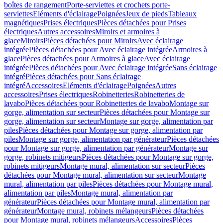
boîtes de rangement
Porte-serviettes et crochets porte-
serviettes
Eléments d'éclairage
Poignées
Jeux de pieds
Tableaux
magnétiques
Prises électriques
Pièces détachées pour Prises
électriques
Autres accessoires
Miroirs et armoires à
glace
Miroirs
Pièces détachées pour Miroirs
Avec éclairage
intégrée
Pièces détachées pour Avec éclairage intégrée
Armoires à
glace
Pièces détachées pour Armoires à glace
Avec éclairage
intégrée
Pièces détachées pour Avec éclairage intégrée
Sans éclairage
intégré
Pièces détachées pour Sans éclairage
intégré
Accessoires
Eléments d'éclairage
Poignées
Autres
accessoires
Prises électriques
Robinetteries
Robinetteries de
lavabo
Pièces détachées pour Robinetteries de lavabo
Montage sur
gorge, alimentation sur secteur
Pièces détachées pour Montage sur
gorge, alimentation sur secteur
Montage sur gorge, alimentation par
piles
Pièces détachées pour Montage sur gorge, alimentation par
piles
Montage sur gorge, alimentation par générateur
Pièces détachées
pour Montage sur gorge, alimentation par générateur
Montage sur
gorge, robinets mitigeurs
Pièces détachées pour Montage sur gorge,
robinets mitigeurs
Montage mural, alimentation sur secteur
Pièces
détachées pour Montage mural, alimentation sur secteur
Montage
mural, alimentation par piles
Pièces détachées pour Montage mural,
alimentation par piles
Montage mural, alimentation par
générateur
Pièces détachées pour Montage mural, alimentation par
générateur
Montage mural, robinets mélangeurs
Pièces détachées
pour Montage mural, robinets mélangeurs
Accessoires
Pièces