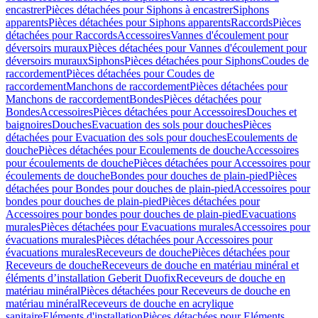
encastrer
Pièces détachées pour Siphons à encastrer
Siphons
apparents
Pièces détachées pour Siphons apparents
Raccords
Pièces
détachées pour Raccords
Accessoires
Vannes d'écoulement pour
déversoirs muraux
Pièces détachées pour Vannes d'écoulement pour
déversoirs muraux
Siphons
Pièces détachées pour Siphons
Coudes de
raccordement
Pièces détachées pour Coudes de
raccordement
Manchons de raccordement
Pièces détachées pour
Manchons de raccordement
Bondes
Pièces détachées pour
Bondes
Accessoires
Pièces détachées pour Accessoires
Douches et
baignoires
Douches
Evacuation des sols pour douches
Pièces
détachées pour Evacuation des sols pour douches
Ecoulements de
douche
Pièces détachées pour Ecoulements de douche
Accessoires
pour écoulements de douche
Pièces détachées pour Accessoires pour
écoulements de douche
Bondes pour douches de plain-pied
Pièces
détachées pour Bondes pour douches de plain-pied
Accessoires pour
bondes pour douches de plain-pied
Pièces détachées pour
Accessoires pour bondes pour douches de plain-pied
Evacuations
murales
Pièces détachées pour Evacuations murales
Accessoires pour
évacuations murales
Pièces détachées pour Accessoires pour
évacuations murales
Receveurs de douche
Pièces détachées pour
Receveurs de douche
Receveurs de douche en matériau minéral et
éléments d’installation Geberit Duofix
Receveurs de douche en
matériau minéral
Pièces détachées pour Receveurs de douche en
matériau minéral
Receveurs de douche en acrylique
sanitaire
Eléments d'installation
Pièces détachées pour Eléments