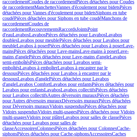
raccordement
Coudes de raccordement
Pièces détachées pour Coudes
de raccordement
Manchettes
Vannes d'écoulement pour bidets
Pièces
détachées pour Vannes d'écoulement pour bidets
Siphons en tube
coudé
Pièces détachées pour Siphons en tube coudé
Manchons de
raccordement
Coudes de
raccordement
Recouvrements
Raccords
Joints
Point
d'eau
Lavabos
Lavabos
Pièces détachées pour Lavabos
Lavabos
doubles
Lavabos pour meuble
Pièces détachées pour Lavabos pour
meuble
Lavabos à poser
Pièces détachées pour Lavabos à poser
Lave-
mains
Pièces détachées pour Lave-mains
Lave-mains à poser
Lave-
mains d'angle
Pièces détachées pour Lave-mains d'angle
Lavabos
semi-emboîtés
Pièces détachées pour Lavabos semi-
emboîtés
Lavabos à emboîter
Lavabos à encastrer par le
dessous
Pièces détachées pour Lavabos à encastrer par le
dessous
Lavabos d'angle
Pièces détachées pour Lavabos
d'angle
Lavabos Comfort
Lavabos pour enfants
Pièces détachées pour
Lavabos pour enfants
Lavabos
Lavabos collectifs
Pièces détachées
pour Lavabos collectifs
Autres déversoirs muraux
Pièces détachées
pour Autres déversoirs muraux
Déversoirs muraux
Pièces détachées
pour Déversoirs muraux
Vidoirs suspendus
Pièces détachées pour
Vidoirs suspendus
Vidoirs multi-usages
Pièces détachées pour Vidoirs
multi-usages
Vidoirs pour plâtre
Lavabos pour salles de classe
Pièces
détachées pour Lavabos pour salles de
classe
Accessoires
Colonnes
Pièces détachées pour Colonnes
Cache-
siphons
Pièces détachées pour Cache-siphons
Accessoires
Caches