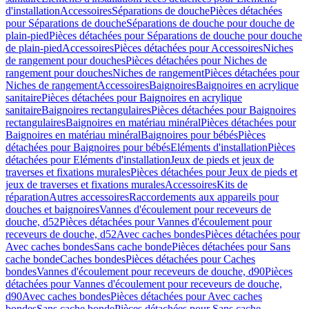
d'installation
Accessoires
Séparations de douche
Pièces détachées
pour Séparations de douche
Séparations de douche pour douche de
plain-pied
Pièces détachées pour Séparations de douche pour douche
de plain-pied
Accessoires
Pièces détachées pour Accessoires
Niches
de rangement pour douches
Pièces détachées pour Niches de
rangement pour douches
Niches de rangement
Pièces détachées pour
Niches de rangement
Accessoires
Baignoires
Baignoires en acrylique
sanitaire
Pièces détachées pour Baignoires en acrylique
sanitaire
Baignoires rectangulaires
Pièces détachées pour Baignoires
rectangulaires
Baignoires en matériau minéral
Pièces détachées pour
Baignoires en matériau minéral
Baignoires pour bébés
Pièces
détachées pour Baignoires pour bébés
Eléments d'installation
Pièces
détachées pour Eléments d'installation
Jeux de pieds et jeux de
traverses et fixations murales
Pièces détachées pour Jeux de pieds et
jeux de traverses et fixations murales
Accessoires
Kits de
réparation
Autres accessoires
Raccordements aux appareils pour
douches et baignoires
Vannes d'écoulement pour receveurs de
douche, d52
Pièces détachées pour Vannes d'écoulement pour
receveurs de douche, d52
Avec caches bondes
Pièces détachées pour
Avec caches bondes
Sans cache bonde
Pièces détachées pour Sans
cache bonde
Caches bondes
Pièces détachées pour Caches
bondes
Vannes d'écoulement pour receveurs de douche, d90
Pièces
détachées pour Vannes d'écoulement pour receveurs de douche,
d90
Avec caches bondes
Pièces détachées pour Avec caches
bondes
Sans cache bonde
Pièces détachées pour Sans cache