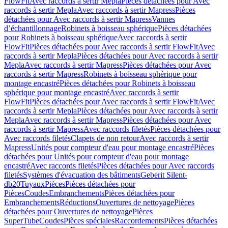
FlowFit
Avec raccords à sertir Mepla
Pièces détachées pour Avec
raccords à sertir Mepla
Avec raccords à sertir Mapress
Pièces
détachées pour Avec raccords à sertir Mapress
Vannes
d’échantillonnage
Robinets à boisseau sphérique
Pièces détachées
pour Robinets à boisseau sphérique
Avec raccords à sertir
FlowFit
Pièces détachées pour Avec raccords à sertir FlowFit
Avec
raccords à sertir Mepla
Pièces détachées pour Avec raccords à sertir
Mepla
Avec raccords à sertir Mapress
Pièces détachées pour Avec
raccords à sertir Mapress
Robinets à boisseau sphérique pour
montage encastré
Pièces détachées pour Robinets à boisseau
sphérique pour montage encastré
Avec raccords à sertir
FlowFit
Pièces détachées pour Avec raccords à sertir FlowFit
Avec
raccords à sertir Mepla
Pièces détachées pour Avec raccords à sertir
Mepla
Avec raccords à sertir Mapress
Pièces détachées pour Avec
raccords à sertir Mapress
Avec raccords filetés
Pièces détachées pour
Avec raccords filetés
Clapets de non retour
Avec raccords à sertir
Mapress
Unités pour compteur d'eau pour montage encastré
Pièces
détachées pour Unités pour compteur d'eau pour montage
encastré
Avec raccords filetés
Pièces détachées pour Avec raccords
filetés
Systèmes d'évacuation des bâtiments
Geberit Silent-
db20
Tuyaux
Pièces
Pièces détachées pour
Pièces
Coudes
Embranchements
Pièces détachées pour
Embranchements
Réductions
Ouvertures de nettoyage
Pièces
détachées pour Ouvertures de nettoyage
Pièces
SuperTube
Coudes
Pièces spéciales
Raccordements
Pièces détachées