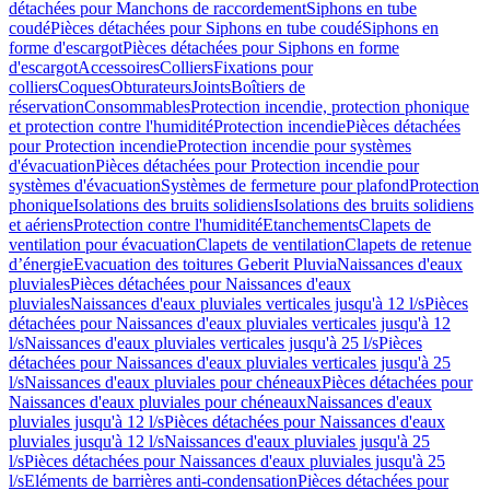
détachées pour Manchons de raccordement
Siphons en tube
coudé
Pièces détachées pour Siphons en tube coudé
Siphons en
forme d'escargot
Pièces détachées pour Siphons en forme
d'escargot
Accessoires
Colliers
Fixations pour
colliers
Coques
Obturateurs
Joints
Boîtiers de
réservation
Consommables
Protection incendie, protection phonique
et protection contre l'humidité
Protection incendie
Pièces détachées
pour Protection incendie
Protection incendie pour systèmes
d'évacuation
Pièces détachées pour Protection incendie pour
systèmes d'évacuation
Systèmes de fermeture pour plafond
Protection
phonique
Isolations des bruits solidiens
Isolations des bruits solidiens
et aériens
Protection contre l'humidité
Etanchements
Clapets de
ventilation pour évacuation
Clapets de ventilation
Clapets de retenue
d’énergie
Evacuation des toitures Geberit Pluvia
Naissances d'eaux
pluviales
Pièces détachées pour Naissances d'eaux
pluviales
Naissances d'eaux pluviales verticales jusqu'à 12 l/s
Pièces
détachées pour Naissances d'eaux pluviales verticales jusqu'à 12
l/s
Naissances d'eaux pluviales verticales jusqu'à 25 l/s
Pièces
détachées pour Naissances d'eaux pluviales verticales jusqu'à 25
l/s
Naissances d'eaux pluviales pour chéneaux
Pièces détachées pour
Naissances d'eaux pluviales pour chéneaux
Naissances d'eaux
pluviales jusqu'à 12 l/s
Pièces détachées pour Naissances d'eaux
pluviales jusqu'à 12 l/s
Naissances d'eaux pluviales jusqu'à 25
l/s
Pièces détachées pour Naissances d'eaux pluviales jusqu'à 25
l/s
Eléments de barrières anti-condensation
Pièces détachées pour