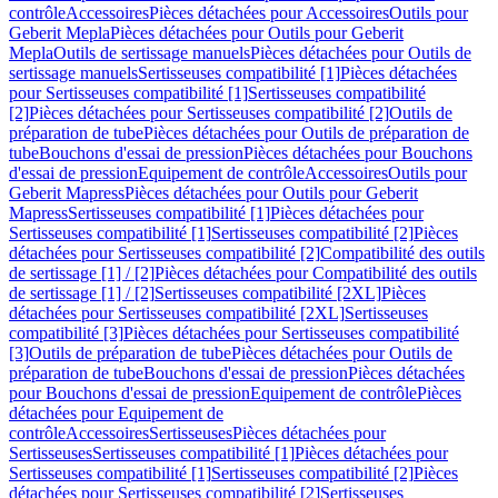
contrôle
Accessoires
Pièces détachées pour Accessoires
Outils pour
Geberit Mepla
Pièces détachées pour Outils pour Geberit
Mepla
Outils de sertissage manuels
Pièces détachées pour Outils de
sertissage manuels
Sertisseuses compatibilité [1]
Pièces détachées
pour Sertisseuses compatibilité [1]
Sertisseuses compatibilité
[2]
Pièces détachées pour Sertisseuses compatibilité [2]
Outils de
préparation de tube
Pièces détachées pour Outils de préparation de
tube
Bouchons d'essai de pression
Pièces détachées pour Bouchons
d'essai de pression
Equipement de contrôle
Accessoires
Outils pour
Geberit Mapress
Pièces détachées pour Outils pour Geberit
Mapress
Sertisseuses compatibilité [1]
Pièces détachées pour
Sertisseuses compatibilité [1]
Sertisseuses compatibilité [2]
Pièces
détachées pour Sertisseuses compatibilité [2]
Compatibilité des outils
de sertissage [1] / [2]
Pièces détachées pour Compatibilité des outils
de sertissage [1] / [2]
Sertisseuses compatibilité [2XL]
Pièces
détachées pour Sertisseuses compatibilité [2XL]
Sertisseuses
compatibilité [3]
Pièces détachées pour Sertisseuses compatibilité
[3]
Outils de préparation de tube
Pièces détachées pour Outils de
préparation de tube
Bouchons d'essai de pression
Pièces détachées
pour Bouchons d'essai de pression
Equipement de contrôle
Pièces
détachées pour Equipement de
contrôle
Accessoires
Sertisseuses
Pièces détachées pour
Sertisseuses
Sertisseuses compatibilité [1]
Pièces détachées pour
Sertisseuses compatibilité [1]
Sertisseuses compatibilité [2]
Pièces
détachées pour Sertisseuses compatibilité [2]
Sertisseuses