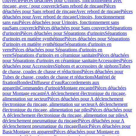
couvercle
Pièces détachées pour Urinoirs, fonctionnement avec
rinçage, avec / pour couvercle
Sans rebord de rinçage
Pièces
détachées pour Sans rebord de rinçage
Avec rebord de rinçage
Pièces
détachées pour Avec rebord de rinçage
Urinoirs, fonctionnement
sans eau
Pièces détachées pour Urinoirs, fonctionnement sans
eau
Sans couvercle
Pièces détachées pour Sans couvercle
Séparations
d'urinoirs
Pièces détachées pour Séparations d'urinoirs
Séparations
d'urinoirs en matière synthétique
Pièces détachées pour Séparations
d'urinoirs en matière synthétique
Séparations d'urinoirs en
verre
Pièces détachées pour Séparations d'urinoirs en
verre
Séparations d'urinoirs en céramique sanitaire
Pièces détachées
pour Séparations d'urinoirs en céramique sanitaire
Accessoires
Pièces
détachées pour Accessoires
Siphons et accessoires de siphons
Tubes
de chasse, coudes de chasse et réductions
Pièces détachées pour
Tubes de chasse, coudes de chasse et réductions
Matériel de
fixation
Bondes
Diffuseur d’eau
Raccordements aux
appareils
Commandes d'urinoir
Montage encastré
Pièces détachées
pour Montage encastré
A déclenchement électronique du rinçage,
alimentation sur secteur
Pièces détachées pour A déclenchement
électronique du rinçage, alimentation sur secteur
A déclenchement
électronique du rinçage, alimentation par piles
Pièces détachées pour
A déclenchement électronique du rinçage, alimentation par piles
A
déclenchement pneumatique du rinçage
Pièces détachées pour A
déclenchement pneumatique du rinçage
Basic
Pièces détachées pour
Basic
Montage en apparent
Pièces détachées pour Montage en