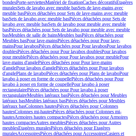
bondes
Porte-serviettes
Matériel de fixation
Caches décoratifs
Etagères
murales
Sets de lavabo avec meuble bas
Sets de lave-mains avec
meuble bas
Pièces détachées pour Sets de lave-mains avec meuble
bas
Sets de lavabo avec meuble bas
Pièces détachées pour Sets de
lavabo avec meuble bas
Sets de lavabo pour meuble avec meuble
bas
Pièces détachées pour Sets de lavabo pour meuble avec meuble
bas
Meubles de salle de bains
Meubles bas
Pièces détachées pour
Meubles bas
Pour lave-mains
Pièces détachées pour Pour lave-
mains
Pour lavabos
Pièces détachées pour Pour lavabos
Pour lavabos
doubles
Pièces détachées pour Pour lavabos doubles
Pour lavabos
pour meuble
Pièces détachées pour Pour lavabos pour meuble
Pour
lave-mains d'angle
Pièces détachées pour Pour lave-mains
d'angle
Pour lavabos d'angle
Pièces détachées pour Pour lavabos
d'angle
Plans de lavabo
Pièces détachées pour Plans de lavabo
Pour
lavabo à poser en forme de coupelle
Pièces détachées pour Pour
lavabo à poser en forme de coupelle
Pour lavabo à poser
rectangulaire
Pièces détachées pour Pour lavabo à poser
rectangulaire
Meubles latéraux bas
Pièces détachées pour Meubles
latéraux bas
Meubles latéraux bas
Pièces détachées pour Meubles
latéraux bas
Colonnes hautes
Pièces détachées pour Colonnes
hautes
Colonnes mi-hautes
Pièces détachées pour Colonnes mi-
hautes
Armoires hautes compactes
Pièces détachées pour Armoires
hautes compactes
Autres meubles
Pièces détachées pour Autres
meubles
Etagères murales
Pièces détachées pour Etagères
murales
Accessoires
Pièces détachées pour Accessoires
Casiers et