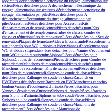
apparent
A déclenchement électronique du rinçage, alimentation sur
secteur
Pièces détachées pour A déclenchement électronique du
rinçage, alimentation sur secteur
A déclenchement électronique du
rinçage, alimentation par piles
Pièces détachées pour A
déclenchement électronique du rinçage, alimentation par
piles
Accessoires
Pièces détachées pour Accessoires
Kits
d'encastrement et de remplacement
Pièces détachées pour Kits
d'encastrement et de remplacement
Tubes de chasse, coudes de
chasse et réductions
Sets de rénovation
Pièces détachées pour Sets de
rénovation
Plaques de fermeture
Aides à la commande
Raccordements
aux appareils pour WC, urinoirs et bidets
Vannes d'écoulement pour
WC et vidoirs suspendus
Pièces détachées pour Vannes d'écoulement
pour WC et vidoirs suspendus
Siphons
Pièces détachées pour
Siphons
Coudes de raccordement
Pièces détachées pour Coudes de
raccordement
Manchons de raccordement
Pièces détachées pour
Manchons de raccordement
Kits de raccordement
Pièces détachées
pour Kits de raccordement
Rallonges de coude de chasse
Pièces
détachées pour Rallonges de coude de chasse
Raccords en
PVC
Pièces détachées pour Raccords en PVC
Manchettes et cache-
boulons
Vannes d'écoulement d'urinoirs
Pièces détachées pour
Vannes d'écoulement d'urinoirs
Siphons d'urinoirs
Pièces détachées
pour Siphons d'urinoirs
Siphons en tube coudé
Pièces détachées pour
Siphons en tube coudé
Rallonges de coude de chasse
Pièces
détachées pour Rallonges de coude de chasse
Manchons de
raccordement
Pièces détachées pour Manchons de