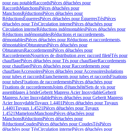
pour eau potable
Raccords
Pièces détachées pour
Raccords
Manchons
Pièces détachées pour
Manchons
Réductions
Pièces détachées pour
Réductions
Équerres
Pièces détachées pour Équerres
Tés
Pièces
détachées pour Tés
Circulation interne
Pièces détachées pour
Circulation interne
Réductions indémontables
Pièces détachées pour
Réductions indémontables
Réductions et raccordements,
démontables
Pièces détachées pour Réductions et raccordements,
démontables
Obturateurs
Pièces détachées pour
Obturateurs
Raccordements
Pièces détachées pour
Raccordements
Nourrices de distribution avec raccord fileté
Tés pour
chauffage
Pièces détachées pour Tés pour chauffage
Raccordements
pour chauffage
Pièces détachées pour Raccordements pour
chauffage
Accessoires
Pièces détachées pour Accessoires
Isolations
pour tubes et raccords
Etanchements pour tubes et raccords
Fixations
pour tubes
Fixations de raccordements
Pièces détachées pour
Fixations de raccordements
Joints d'étanchéité
Sets de vis pour
assemblages à bride
Geberit Mapress Acier Inoxydable
Geberit
Mapress Acier Inoxydable
Pièces détachées pour Geberit Mapress
Acier Inoxydable
Tuyaux 1.4401
Pièces détachées pour Tuyaux
1.4401
Tuyaux 1.4521
Pièces détachées pour Tuyaux
1.4521
Mamelons
Manchons
Pièces détachées pour
Manchons
Réductions
Pièces détachées pour
Réductions
Coudes
Pièces détachées pour Coudes
Tés
Pièces
détachées pour Tés
Circulation interne
Pièces détachées pour