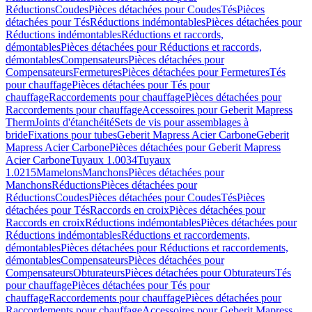
Réductions
Coudes
Pièces détachées pour Coudes
Tés
Pièces
détachées pour Tés
Réductions indémontables
Pièces détachées pour
Réductions indémontables
Réductions et raccords,
démontables
Pièces détachées pour Réductions et raccords,
démontables
Compensateurs
Pièces détachées pour
Compensateurs
Fermetures
Pièces détachées pour Fermetures
Tés
pour chauffage
Pièces détachées pour Tés pour
chauffage
Raccordements pour chauffage
Pièces détachées pour
Raccordements pour chauffage
Accessoires pour Geberit Mapress
Therm
Joints d'étanchéité
Sets de vis pour assemblages à
bride
Fixations pour tubes
Geberit Mapress Acier Carbone
Geberit
Mapress Acier Carbone
Pièces détachées pour Geberit Mapress
Acier Carbone
Tuyaux 1.0034
Tuyaux
1.0215
Mamelons
Manchons
Pièces détachées pour
Manchons
Réductions
Pièces détachées pour
Réductions
Coudes
Pièces détachées pour Coudes
Tés
Pièces
détachées pour Tés
Raccords en croix
Pièces détachées pour
Raccords en croix
Réductions indémontables
Pièces détachées pour
Réductions indémontables
Réductions et raccordements,
démontables
Pièces détachées pour Réductions et raccordements,
démontables
Compensateurs
Pièces détachées pour
Compensateurs
Obturateurs
Pièces détachées pour Obturateurs
Tés
pour chauffage
Pièces détachées pour Tés pour
chauffage
Raccordements pour chauffage
Pièces détachées pour
Raccordements pour chauffage
Accessoires pour Geberit Mapress