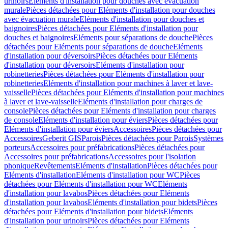
urinoirs
Eléments d'installation pour douches avec évacuation
murale
Pièces détachées pour Eléments d'installation pour douches
avec évacuation murale
Eléments d'installation pour douches et
baignoires
Pièces détachées pour Eléments d'installation pour
douches et baignoires
Eléments pour séparations de douche
Pièces
détachées pour Eléments pour séparations de douche
Eléments
d'installation pour déversoirs
Pièces détachées pour Eléments
d'installation pour déversoirs
Eléments d'installation pour
robinetteries
Pièces détachées pour Eléments d'installation pour
robinetteries
Eléments d'installation pour machines à laver et lave-
vaisselle
Pièces détachées pour Eléments d'installation pour machines
à laver et lave-vaisselle
Eléments d'installation pour charges de
console
Pièces détachées pour Eléments d'installation pour charges
de console
Eléments d'installation pour éviers
Pièces détachées pour
Eléments d'installation pour éviers
Accessoires
Pièces détachées pour
Accessoires
Geberit GIS
Parois
Pièces détachées pour Parois
Systèmes
porteurs
Accessoires pour préfabrications
Pièces détachées pour
Accessoires pour préfabrications
Accessoires pour l'isolation
phonique
Revêtements
Eléments d'installation
Pièces détachées pour
Eléments d'installation
Eléments d'installation pour WC
Pièces
détachées pour Eléments d'installation pour WC
Eléments
d'installation pour lavabos
Pièces détachées pour Eléments
d'installation pour lavabos
Eléments d'installation pour bidets
Pièces
détachées pour Eléments d'installation pour bidets
Eléments
d'installation pour urinoirs
Pièces détachées pour Eléments