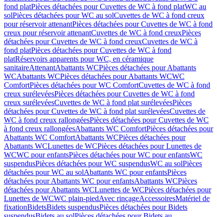
fond plat
Pièces détachées pour Cuvettes de WC à fond plat
WC au
sol
Pièces détachées pour WC au sol
Cuvettes de WC à fond creux
pour réservoir attenant
Pièces détachées pour Cuvettes de WC à fond
creux pour réservoir attenant
Cuvettes de WC à fond creux
Pièces
détachées pour Cuvettes de WC à fond creux
Cuvettes de WC à
fond plat
Pièces détachées pour Cuvettes de WC à fond
plat
Réservoirs apparents pour WC, en céramique
sanitaire
Attenant
Abattants WC
Pièces détachées pour Abattants
WC
Abattants WC
Pièces détachées pour Abattants WC
WC
Comfort
Pièces détachées pour WC Comfort
Cuvettes de WC à fond
creux surélevées
Pièces détachées pour Cuvettes de WC à fond
creux surélevées
Cuvettes de WC à fond plat surélevées
Pièces
détachées pour Cuvettes de WC à fond plat surélevées
Cuvettes de
WC à fond creux rallongées
Pièces détachées pour Cuvettes de WC
à fond creux rallongées
Abattants WC Comfort
Pièces détachées pour
Abattants WC Comfort
Abattants WC
Pièces détachées pour
Abattants WC
Lunettes de WC
Pièces détachées pour Lunettes de
WC
WC pour enfants
Pièces détachées pour WC pour enfants
WC
suspendus
Pièces détachées pour WC suspendus
WC au sol
Pièces
détachées pour WC au sol
Abattants WC pour enfants
Pièces
détachées pour Abattants WC pour enfants
Abattants WC
Pièces
détachées pour Abattants WC
Lunettes de WC
Pièces détachées pour
Lunettes de WC
WC plain-pied
Avec rinçage
Accessoires
Matériel de
fixation
Bidets
Bidets suspendus
Pièces détachées pour Bidets
suspendus
Bidets au sol
Pièces détachées pour Bidets au