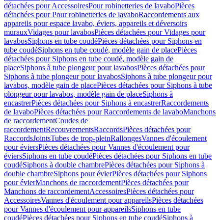
détachées pour Accessoires
Pour robinetteries de lavabo
Pièces
détachées pour Pour robinetteries de lavabo
Raccordements aux
appareils pour espace lavabo, éviers, appareils et déversoirs
muraux
Vidages pour lavabos
Pièces détachées pour Vidages pour
lavabos
Siphons en tube coudé
Pièces détachées pour Siphons en
tube coudé
Siphons en tube coudé, modèle gain de place
Pièces
détachées pour Siphons en tube coudé, modèle gain de
place
Siphons à tube plongeur pour lavabos
Pièces détachées pour
Siphons à tube plongeur pour lavabos
Siphons à tube plongeur pour
lavabos, modèle gain de place
Pièces détachées pour Siphons à tube
plongeur pour lavabos, modèle gain de place
Siphons à
encastrer
Pièces détachées pour Siphons à encastrer
Raccordements
de lavabo
Pièces détachées pour Raccordements de lavabo
Manchons
de raccordement
Coudes de
raccordement
Recouvrements
Raccords
Pièces détachées pour
Raccords
Joints
Tubes de trop-plein
Rallonges
Vannes d'écoulement
pour éviers
Pièces détachées pour Vannes d'écoulement pour
éviers
Siphons en tube coudé
Pièces détachées pour Siphons en tube
coudé
Siphons à double chambre
Pièces détachées pour Siphons à
double chambre
Siphons pour évier
Pièces détachées pour Siphons
pour évier
Manchons de raccordement
Pièces détachées pour
Manchons de raccordement
Accessoires
Pièces détachées pour
Accessoires
Vannes d'écoulement pour appareils
Pièces détachées
pour Vannes d'écoulement pour appareils
Siphons en tube
coudé
Pièces détachées pour Siphons en tube coudé
Siphons à