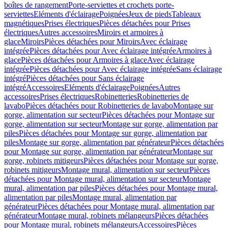
boîtes de rangement
Porte-serviettes et crochets porte-
serviettes
Eléments d'éclairage
Poignées
Jeux de pieds
Tableaux
magnétiques
Prises électriques
Pièces détachées pour Prises
électriques
Autres accessoires
Miroirs et armoires à
glace
Miroirs
Pièces détachées pour Miroirs
Avec éclairage
intégrée
Pièces détachées pour Avec éclairage intégrée
Armoires à
glace
Pièces détachées pour Armoires à glace
Avec éclairage
intégrée
Pièces détachées pour Avec éclairage intégrée
Sans éclairage
intégré
Pièces détachées pour Sans éclairage
intégré
Accessoires
Eléments d'éclairage
Poignées
Autres
accessoires
Prises électriques
Robinetteries
Robinetteries de
lavabo
Pièces détachées pour Robinetteries de lavabo
Montage sur
gorge, alimentation sur secteur
Pièces détachées pour Montage sur
gorge, alimentation sur secteur
Montage sur gorge, alimentation par
piles
Pièces détachées pour Montage sur gorge, alimentation par
piles
Montage sur gorge, alimentation par générateur
Pièces détachées
pour Montage sur gorge, alimentation par générateur
Montage sur
gorge, robinets mitigeurs
Pièces détachées pour Montage sur gorge,
robinets mitigeurs
Montage mural, alimentation sur secteur
Pièces
détachées pour Montage mural, alimentation sur secteur
Montage
mural, alimentation par piles
Pièces détachées pour Montage mural,
alimentation par piles
Montage mural, alimentation par
générateur
Pièces détachées pour Montage mural, alimentation par
générateur
Montage mural, robinets mélangeurs
Pièces détachées
pour Montage mural, robinets mélangeurs
Accessoires
Pièces