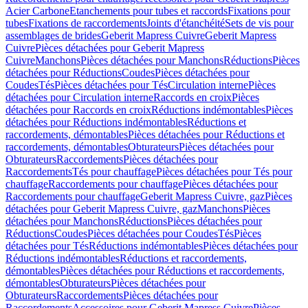
Acier Carbone
Etanchements pour tubes et raccords
Fixations pour
tubes
Fixations de raccordements
Joints d'étanchéité
Sets de vis pour
assemblages de brides
Geberit Mapress Cuivre
Geberit Mapress
Cuivre
Pièces détachées pour Geberit Mapress
Cuivre
Manchons
Pièces détachées pour Manchons
Réductions
Pièces
détachées pour Réductions
Coudes
Pièces détachées pour
Coudes
Tés
Pièces détachées pour Tés
Circulation interne
Pièces
détachées pour Circulation interne
Raccords en croix
Pièces
détachées pour Raccords en croix
Réductions indémontables
Pièces
détachées pour Réductions indémontables
Réductions et
raccordements, démontables
Pièces détachées pour Réductions et
raccordements, démontables
Obturateurs
Pièces détachées pour
Obturateurs
Raccordements
Pièces détachées pour
Raccordements
Tés pour chauffage
Pièces détachées pour Tés pour
chauffage
Raccordements pour chauffage
Pièces détachées pour
Raccordements pour chauffage
Geberit Mapress Cuivre, gaz
Pièces
détachées pour Geberit Mapress Cuivre, gaz
Manchons
Pièces
détachées pour Manchons
Réductions
Pièces détachées pour
Réductions
Coudes
Pièces détachées pour Coudes
Tés
Pièces
détachées pour Tés
Réductions indémontables
Pièces détachées pour
Réductions indémontables
Réductions et raccordements,
démontables
Pièces détachées pour Réductions et raccordements,
démontables
Obturateurs
Pièces détachées pour
Obturateurs
Raccordements
Pièces détachées pour
Raccordements
Accessoires pour Geberit Mapress Cuivre
Pièces