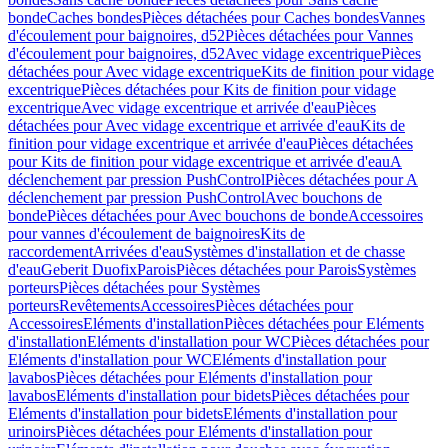
bonde
Caches bondes
Pièces détachées pour Caches bondes
Vannes
d'écoulement pour baignoires, d52
Pièces détachées pour Vannes
d'écoulement pour baignoires, d52
Avec vidage excentrique
Pièces
détachées pour Avec vidage excentrique
Kits de finition pour vidage
excentrique
Pièces détachées pour Kits de finition pour vidage
excentrique
Avec vidage excentrique et arrivée d'eau
Pièces
détachées pour Avec vidage excentrique et arrivée d'eau
Kits de
finition pour vidage excentrique et arrivée d'eau
Pièces détachées
pour Kits de finition pour vidage excentrique et arrivée d'eau
A
déclenchement par pression PushControl
Pièces détachées pour A
déclenchement par pression PushControl
Avec bouchons de
bonde
Pièces détachées pour Avec bouchons de bonde
Accessoires
pour vannes d'écoulement de baignoires
Kits de
raccordement
Arrivées d'eau
Systèmes d'installation et de chasse
d'eau
Geberit Duofix
Parois
Pièces détachées pour Parois
Systèmes
porteurs
Pièces détachées pour Systèmes
porteurs
Revêtements
Accessoires
Pièces détachées pour
Accessoires
Eléments d'installation
Pièces détachées pour Eléments
d'installation
Eléments d'installation pour WC
Pièces détachées pour
Eléments d'installation pour WC
Eléments d'installation pour
lavabos
Pièces détachées pour Eléments d'installation pour
lavabos
Eléments d'installation pour bidets
Pièces détachées pour
Eléments d'installation pour bidets
Eléments d'installation pour
urinoirs
Pièces détachées pour Eléments d'installation pour