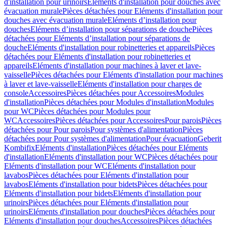
d'installation pour urinoirs
Eléments d'installation pour douches avec
évacuation murale
Pièces détachées pour Eléments d'installation pour
douches avec évacuation murale
Eléments d’installation pour
douches
Eléments d’installation pour séparations de douche
Pièces
détachées pour Eléments d’installation pour séparations de
douche
Eléments d'installation pour robinetteries et appareils
Pièces
détachées pour Eléments d'installation pour robinetteries et
appareils
Eléments d'installation pour machines à laver et lave-
vaisselle
Pièces détachées pour Eléments d'installation pour machines
à laver et lave-vaisselle
Eléments d'installation pour charges de
console
Accessoires
Pièces détachées pour Accessoires
Modules
d'installation
Pièces détachées pour Modules d'installation
Modules
pour WC
Pièces détachées pour Modules pour
WC
Accessoires
Pièces détachées pour Accessoires
Pour parois
Pièces
détachées pour Pour parois
Pour systèmes d'alimentation
Pièces
détachées pour Pour systèmes d'alimentation
Pour évacuation
Geberit
Kombifix
Eléments d'installation
Pièces détachées pour Eléments
d'installation
Eléments d'installation pour WC
Pièces détachées pour
Eléments d'installation pour WC
Eléments d'installation pour
lavabos
Pièces détachées pour Eléments d'installation pour
lavabos
Eléments d'installation pour bidets
Pièces détachées pour
Eléments d'installation pour bidets
Eléments d'installation pour
urinoirs
Pièces détachées pour Eléments d'installation pour
urinoirs
Eléments d'installation pour douches
Pièces détachées pour
Eléments d'installation pour douches
Accessoires
Pièces détachées