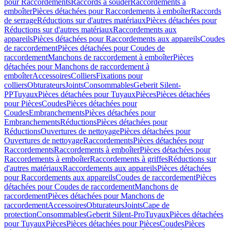
pour Raccordements
Raccords à souder
Raccordements à
emboîter
Pièces détachées pour Raccordements à emboîter
Raccords
de serrage
Réductions sur d'autres matériaux
Pièces détachées pour
Réductions sur d'autres matériaux
Raccordements aux
appareils
Pièces détachées pour Raccordements aux appareils
Coudes
de raccordement
Pièces détachées pour Coudes de
raccordement
Manchons de raccordement à emboîter
Pièces
détachées pour Manchons de raccordement à
emboîter
Accessoires
Colliers
Fixations pour
colliers
Obturateurs
Joints
Consommables
Geberit Silent-
PP
Tuyaux
Pièces détachées pour Tuyaux
Pièces
Pièces détachées
pour Pièces
Coudes
Pièces détachées pour
Coudes
Embranchements
Pièces détachées pour
Embranchements
Réductions
Pièces détachées pour
Réductions
Ouvertures de nettoyage
Pièces détachées pour
Ouvertures de nettoyage
Raccordements
Pièces détachées pour
Raccordements
Raccordements à emboîter
Pièces détachées pour
Raccordements à emboîter
Raccordements à griffes
Réductions sur
d'autres matériaux
Raccordements aux appareils
Pièces détachées
pour Raccordements aux appareils
Coudes de raccordement
Pièces
détachées pour Coudes de raccordement
Manchons de
raccordement
Pièces détachées pour Manchons de
raccordement
Accessoires
Obturateurs
Joints
Cape de
protection
Consommables
Geberit Silent-Pro
Tuyaux
Pièces détachées
pour Tuyaux
Pièces
Pièces détachées pour Pièces
Coudes
Pièces