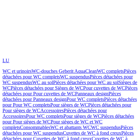
LU
WC et urinoirs
WC-douches Geberit AquaClean
WC complets
Pièces
détachées pour WC complets
WC suspendus
Pièces détachées pour
WC suspendus
WC au sol
Pièces détachées pour WC au sol
Sièges de
WC
Pièces détachées pour Sièges de WC
Pour cuvettes de WC
Pièces
détachées pour Pour cuvettes de WC
Panneaux design
Pièces
détachées pour Panneaux design
Pour WC complets
Pièces détachées
pour Pour WC complets
Pour sièges de WC
Pièces détachées pour
Pour sièges de WC
Accessoires
Pièces détachées pour
Accessoires
Pour WC complets
Pour sièges de WC
Pièces détachées
pour Pour sièges de WC
Pour sièges de WC et WC
complets
Consommables
WC et abattants WC
WC suspendus
Pièces
détachées pour WC suspendus
Cuvettes de WC à fond creux
Pièces
détachées pour Cuvettes de WC à fond creux
Cuvettes de WC à