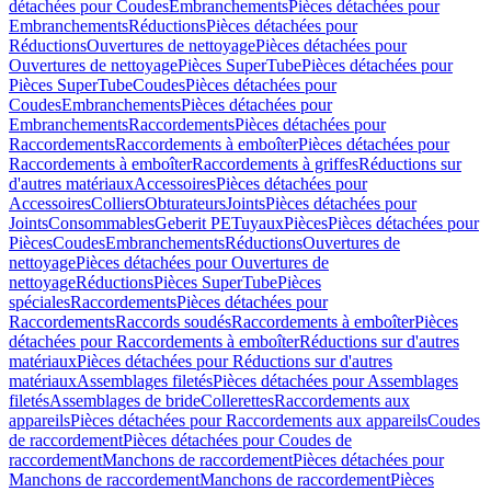
détachées pour Coudes
Embranchements
Pièces détachées pour
Embranchements
Réductions
Pièces détachées pour
Réductions
Ouvertures de nettoyage
Pièces détachées pour
Ouvertures de nettoyage
Pièces SuperTube
Pièces détachées pour
Pièces SuperTube
Coudes
Pièces détachées pour
Coudes
Embranchements
Pièces détachées pour
Embranchements
Raccordements
Pièces détachées pour
Raccordements
Raccordements à emboîter
Pièces détachées pour
Raccordements à emboîter
Raccordements à griffes
Réductions sur
d'autres matériaux
Accessoires
Pièces détachées pour
Accessoires
Colliers
Obturateurs
Joints
Pièces détachées pour
Joints
Consommables
Geberit PE
Tuyaux
Pièces
Pièces détachées pour
Pièces
Coudes
Embranchements
Réductions
Ouvertures de
nettoyage
Pièces détachées pour Ouvertures de
nettoyage
Réductions
Pièces SuperTube
Pièces
spéciales
Raccordements
Pièces détachées pour
Raccordements
Raccords soudés
Raccordements à emboîter
Pièces
détachées pour Raccordements à emboîter
Réductions sur d'autres
matériaux
Pièces détachées pour Réductions sur d'autres
matériaux
Assemblages filetés
Pièces détachées pour Assemblages
filetés
Assemblages de bride
Collerettes
Raccordements aux
appareils
Pièces détachées pour Raccordements aux appareils
Coudes
de raccordement
Pièces détachées pour Coudes de
raccordement
Manchons de raccordement
Pièces détachées pour
Manchons de raccordement
Manchons de raccordement
Pièces