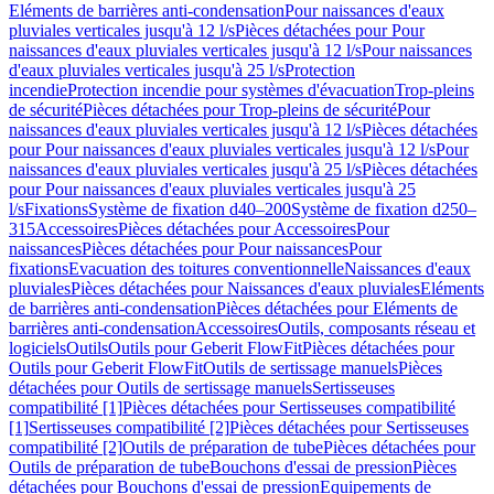
Eléments de barrières anti-condensation
Pour naissances d'eaux
pluviales verticales jusqu'à 12 l/s
Pièces détachées pour Pour
naissances d'eaux pluviales verticales jusqu'à 12 l/s
Pour naissances
d'eaux pluviales verticales jusqu'à 25 l/s
Protection
incendie
Protection incendie pour systèmes d'évacuation
Trop-pleins
de sécurité
Pièces détachées pour Trop-pleins de sécurité
Pour
naissances d'eaux pluviales verticales jusqu'à 12 l/s
Pièces détachées
pour Pour naissances d'eaux pluviales verticales jusqu'à 12 l/s
Pour
naissances d'eaux pluviales verticales jusqu'à 25 l/s
Pièces détachées
pour Pour naissances d'eaux pluviales verticales jusqu'à 25
l/s
Fixations
Système de fixation d40–200
Système de fixation d250–
315
Accessoires
Pièces détachées pour Accessoires
Pour
naissances
Pièces détachées pour Pour naissances
Pour
fixations
Evacuation des toitures conventionnelle
Naissances d'eaux
pluviales
Pièces détachées pour Naissances d'eaux pluviales
Eléments
de barrières anti-condensation
Pièces détachées pour Eléments de
barrières anti-condensation
Accessoires
Outils, composants réseau et
logiciels
Outils
Outils pour Geberit FlowFit
Pièces détachées pour
Outils pour Geberit FlowFit
Outils de sertissage manuels
Pièces
détachées pour Outils de sertissage manuels
Sertisseuses
compatibilité [1]
Pièces détachées pour Sertisseuses compatibilité
[1]
Sertisseuses compatibilité [2]
Pièces détachées pour Sertisseuses
compatibilité [2]
Outils de préparation de tube
Pièces détachées pour
Outils de préparation de tube
Bouchons d'essai de pression
Pièces
détachées pour Bouchons d'essai de pression
Equipements de