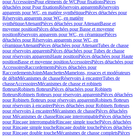
pour Accessoires
Pour eléments de WC
Pour fixations
Pièces
détachées pour Pour fixations
Réservoirs apparents
Réservoirs
apparents pour WC, en matière synthétique
Pièces détachées pour
Réservoirs apparents pour WC, en matière
synthétique
Attenant
Pièces détachées pour Attenant
Basse et
moyenne position
Pièces détachées pour Basse et moyenne
position
Réservoirs apparents pour WC, en céramique
Pièces
détachées pour Réservoirs apparents pour WC, en
céramique
Attenant
Pièces détachées pour Attenant
Tubes de chasse
pour réservoirs apparents
Pièces détachées pour Tubes de chasse
pour réservoirs apparents
Haute position
Pièces détachées pour Haute
position
Basse et moyenne position
Accessoires
Pièces détachées pour
Accessoires
Raccordements
Pièces détachées pour
Raccordements
Joints
Manchettes
Mamelons, rosaces et modérateurs
de débit
Mécanismes de chasse
Réservoirs à encastrer
Tubes de
chasse
Accessoires
Mécanismes de chasse et robinets
flotteurs
Robinets flotteurs
Pièces détachées pour Robinets
flotteurs
Robinets flotteurs pour réservoirs apparents
Pièces détachées
pour Robinets flotteurs pour réservoirs apparents
Robinets flotteurs
pour réservoirs à encastrer
Pièces détachées pour Robinets flotteurs
pour réservoirs à encastrer
Mécanismes de chasse
Pièces détachées
pour Mécanismes de chasse
Rinçage interrompable
Pièces détachées
pour Rinçage interrompable
Rinçage simple touche
Pièces détachées
pour Rinçage simple touche
Rinçage double touche
Pièces détachées
pour Rinçage double touche
Mécanismes de chasse complets
Pièces