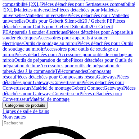
compatibilité [2XL]
Pièces détachées pour Sertisseuses compatibilité
[2XL]
Mallettes universelles
Pièces détachées pour Mallettes
universelles
Mallettes universelles
Pièces détachées pour Mallettes
universelles
Outils pour Geberit Silent-db20 / Geberit PE
Pièces
détachées pour Outils pour Geberit Silent-db20 / Geberit
PE
Appareils à souder électriques
Pièces détachées pour Appareils à
souder électriques
Accessoires pour appareils à souder
électriques
Outils de soudage au miroir
Pièces détachées pour Outils
de soudage au miroir
Accessoires pour outils de soudage au
miroir
Pièces détachées pour Accessoires pour outils de soudage au
miroir
Outils de préparation de tube
Pièces détachées pour Outils de
préparation de tube
Accessoires pour outils de préparation de
tubes
Aides à la commande
Télécommandes
Composants
réseau
Pièces détachées pour Composants réseau
Gateways
Pièces
détachées pour Gateways
Convertisseurs
Pièces détachées pour
Convertisseurs
Matériel de montage
Geberit Connect
Gateways
Pièces
détachées pour Gateways
Convertisseur
Pièces détachées pour
Convertisseur
Matériel de montage
Catégories de produits
Lignes de salle de bains
Nouveautés