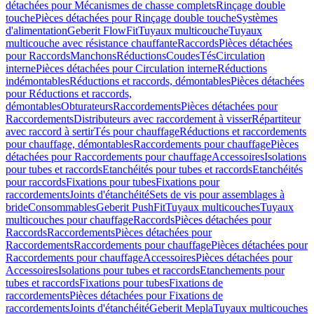
détachées pour Mécanismes de chasse complets
Rinçage double
touche
Pièces détachées pour Rinçage double touche
Systèmes
d'alimentation
Geberit FlowFit
Tuyaux multicouche
Tuyaux
multicouche avec résistance chauffante
Raccords
Pièces détachées
pour Raccords
Manchons
Réductions
Coudes
Tés
Circulation
interne
Pièces détachées pour Circulation interne
Réductions
indémontables
Réductions et raccords, démontables
Pièces détachées
pour Réductions et raccords,
démontables
Obturateurs
Raccordements
Pièces détachées pour
Raccordements
Distributeurs avec raccordement à visser
Répartiteur
avec raccord à sertir
Tés pour chauffage
Réductions et raccordements
pour chauffage, démontables
Raccordements pour chauffage
Pièces
détachées pour Raccordements pour chauffage
Accessoires
Isolations
pour tubes et raccords
Etanchéités pour tubes et raccords
Etanchéités
pour raccords
Fixations pour tubes
Fixations pour
raccordements
Joints d'étanchéité
Sets de vis pour assemblages à
bride
Consommables
Geberit PushFit
Tuyaux multicouches
Tuyaux
multicouches pour chauffage
Raccords
Pièces détachées pour
Raccords
Raccordements
Pièces détachées pour
Raccordements
Raccordements pour chauffage
Pièces détachées pour
Raccordements pour chauffage
Accessoires
Pièces détachées pour
Accessoires
Isolations pour tubes et raccords
Etanchements pour
tubes et raccords
Fixations pour tubes
Fixations de
raccordements
Pièces détachées pour Fixations de
raccordements
Joints d'étanchéité
Geberit Mepla
Tuyaux multicouches