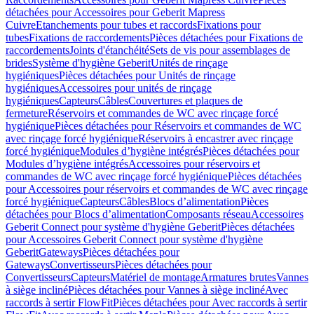
détachées pour Accessoires pour Geberit Mapress
Cuivre
Etanchements pour tubes et raccords
Fixations pour
tubes
Fixations de raccordements
Pièces détachées pour Fixations de
raccordements
Joints d'étanchéité
Sets de vis pour assemblages de
brides
Système d'hygiène Geberit
Unités de rinçage
hygiéniques
Pièces détachées pour Unités de rinçage
hygiéniques
Accessoires pour unités de rinçage
hygiéniques
Capteurs
Câbles
Couvertures et plaques de
fermeture
Réservoirs et commandes de WC avec rinçage forcé
hygiénique
Pièces détachées pour Réservoirs et commandes de WC
avec rinçage forcé hygiénique
Réservoirs à encastrer avec rinçage
forcé hygiénique
Modules d’hygiène intégrés
Pièces détachées pour
Modules d’hygiène intégrés
Accessoires pour réservoirs et
commandes de WC avec rinçage forcé hygiénique
Pièces détachées
pour Accessoires pour réservoirs et commandes de WC avec rinçage
forcé hygiénique
Capteurs
Câbles
Blocs d’alimentation
Pièces
détachées pour Blocs d’alimentation
Composants réseau
Accessoires
Geberit Connect pour système d'hygiène Geberit
Pièces détachées
pour Accessoires Geberit Connect pour système d'hygiène
Geberit
Gateways
Pièces détachées pour
Gateways
Convertisseurs
Pièces détachées pour
Convertisseurs
Capteurs
Matériel de montage
Armatures brutes
Vannes
à siège incliné
Pièces détachées pour Vannes à siège incliné
Avec
raccords à sertir FlowFit
Pièces détachées pour Avec raccords à sertir