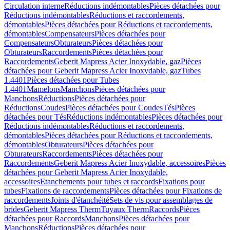
Circulation interne
Réductions indémontables
Pièces détachées pour
Réductions indémontables
Réductions et raccordements,
démontables
Pièces détachées pour Réductions et raccordements,
démontables
Compensateurs
Pièces détachées pour
Compensateurs
Obturateurs
Pièces détachées pour
Obturateurs
Raccordements
Pièces détachées pour
Raccordements
Geberit Mapress Acier Inoxydable, gaz
Pièces
détachées pour Geberit Mapress Acier Inoxydable, gaz
Tubes
1.4401
Pièces détachées pour Tubes
1.4401
Mamelons
Manchons
Pièces détachées pour
Manchons
Réductions
Pièces détachées pour
Réductions
Coudes
Pièces détachées pour Coudes
Tés
Pièces
détachées pour Tés
Réductions indémontables
Pièces détachées pour
Réductions indémontables
Réductions et raccordements,
démontables
Pièces détachées pour Réductions et raccordements,
démontables
Obturateurs
Pièces détachées pour
Obturateurs
Raccordements
Pièces détachées pour
Raccordements
Geberit Mapress Acier Inoxydable, accessoires
Pièces
détachées pour Geberit Mapress Acier Inoxydable,
accessoires
Etanchements pour tubes et raccords
Fixations pour
tubes
Fixations de raccordements
Pièces détachées pour Fixations de
raccordements
Joints d'étanchéité
Sets de vis pour assemblages de
brides
Geberit Mapress Therm
Tuyaux Therm
Raccords
Pièces
détachées pour Raccords
Manchons
Pièces détachées pour
Manchons
Réductions
Pièces détachées pour