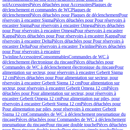
sol
Accessoires
Pièces détachées pour Accessoires
Plaques de
déclenchement et commandes de WC
Plaques de
déclenchement
Pièces détachées pour Plaques de déclenchement
Pour
réservoirs à encastrer Sigma
Pièces détachées pour Pour réservoirs à
encastrer Sigma
Pour réservoirs à encastrer Omega
Pièces détachées
pour Pour réservoirs à encastrer Omega
Pour réservoirs à encastrer
Kappa
Pièces détachées pour Pour réservoirs à encastrer Kappa
Pour
réservoirs à encastrer Delta
Pièces détachées pour Pour réservoirs à
encastrer Delta
Pour réservoirs à encastrer Twinline
Pièces détachées
pour Pour réservoirs à encastrer
Twinline
Accessoires
Consommables
Commandes de WC à
déclenchement électronique du rinçage
Pièces détachées pour
Commandes de WC à déclenchement électronique du rinçage
Pour
alimentation sur secteur, pour réservoirs à encastrer Geberit Sigma
12 cm
Pièces détachées pour Pour alimentation sur secteur, pour
réservoirs à encastrer Geberit Sigma 12 cm
Pour alimentation sur
secteur, pour réservoirs à encastrer Geberit Omega 12 cm
Pièces
détachées pour Pour alimentation sur secteur, pour réservoirs à
encastrer Geberit Omega 12 cm
Pour alimentation par piles, pour
réservoirs à encastrer Geberit Sigma 12 cm
Pièces détachées pour
Pour alimentation par piles, pour réservoirs à encastrer Geberit
Sigma 12 cm
Commandes de WC à déclenchement pneumatique du
rinçage
Pièces détachées pour Commandes de WC à déclenchement
pneumatique du rinçage
Pour rinçage double touche
Pièces détachées
pour Pour rinçage double touche
Pour rinçage simple touche
Pièces