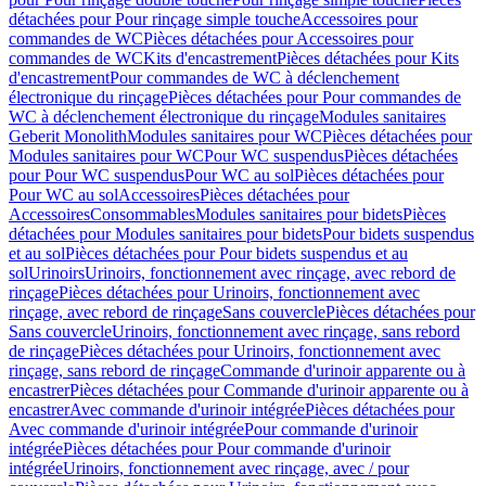
détachées pour Pour rinçage simple touche
Accessoires pour
commandes de WC
Pièces détachées pour Accessoires pour
commandes de WC
Kits d'encastrement
Pièces détachées pour Kits
d'encastrement
Pour commandes de WC à déclenchement
électronique du rinçage
Pièces détachées pour Pour commandes de
WC à déclenchement électronique du rinçage
Modules sanitaires
Geberit Monolith
Modules sanitaires pour WC
Pièces détachées pour
Modules sanitaires pour WC
Pour WC suspendus
Pièces détachées
pour Pour WC suspendus
Pour WC au sol
Pièces détachées pour
Pour WC au sol
Accessoires
Pièces détachées pour
Accessoires
Consommables
Modules sanitaires pour bidets
Pièces
détachées pour Modules sanitaires pour bidets
Pour bidets suspendus
et au sol
Pièces détachées pour Pour bidets suspendus et au
sol
Urinoirs
Urinoirs, fonctionnement avec rinçage, avec rebord de
rinçage
Pièces détachées pour Urinoirs, fonctionnement avec
rinçage, avec rebord de rinçage
Sans couvercle
Pièces détachées pour
Sans couvercle
Urinoirs, fonctionnement avec rinçage, sans rebord
de rinçage
Pièces détachées pour Urinoirs, fonctionnement avec
rinçage, sans rebord de rinçage
Commande d'urinoir apparente ou à
encastrer
Pièces détachées pour Commande d'urinoir apparente ou à
encastrer
Avec commande d'urinoir intégrée
Pièces détachées pour
Avec commande d'urinoir intégrée
Pour commande d'urinoir
intégrée
Pièces détachées pour Pour commande d'urinoir
intégrée
Urinoirs, fonctionnement avec rinçage, avec / pour