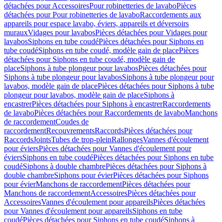
détachées pour Accessoires
Pour robinetteries de lavabo
Pièces
détachées pour Pour robinetteries de lavabo
Raccordements aux
appareils pour espace lavabo, éviers, appareils et déversoirs
muraux
Vidages pour lavabos
Pièces détachées pour Vidages pour
lavabos
Siphons en tube coudé
Pièces détachées pour Siphons en
tube coudé
Siphons en tube coudé, modèle gain de place
Pièces
détachées pour Siphons en tube coudé, modèle gain de
place
Siphons à tube plongeur pour lavabos
Pièces détachées pour
Siphons à tube plongeur pour lavabos
Siphons à tube plongeur pour
lavabos, modèle gain de place
Pièces détachées pour Siphons à tube
plongeur pour lavabos, modèle gain de place
Siphons à
encastrer
Pièces détachées pour Siphons à encastrer
Raccordements
de lavabo
Pièces détachées pour Raccordements de lavabo
Manchons
de raccordement
Coudes de
raccordement
Recouvrements
Raccords
Pièces détachées pour
Raccords
Joints
Tubes de trop-plein
Rallonges
Vannes d'écoulement
pour éviers
Pièces détachées pour Vannes d'écoulement pour
éviers
Siphons en tube coudé
Pièces détachées pour Siphons en tube
coudé
Siphons à double chambre
Pièces détachées pour Siphons à
double chambre
Siphons pour évier
Pièces détachées pour Siphons
pour évier
Manchons de raccordement
Pièces détachées pour
Manchons de raccordement
Accessoires
Pièces détachées pour
Accessoires
Vannes d'écoulement pour appareils
Pièces détachées
pour Vannes d'écoulement pour appareils
Siphons en tube
coudé
Pièces détachées pour Siphons en tube coudé
Siphons à