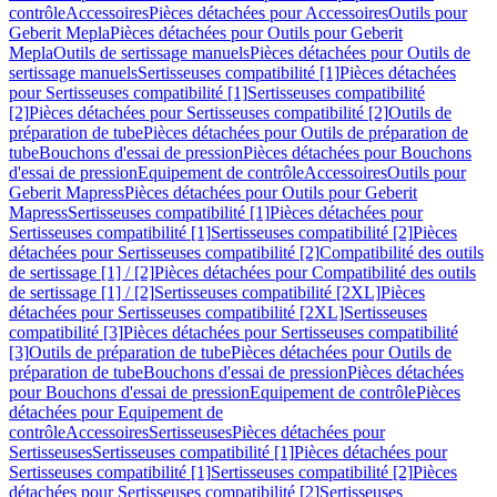
contrôle
Accessoires
Pièces détachées pour Accessoires
Outils pour
Geberit Mepla
Pièces détachées pour Outils pour Geberit
Mepla
Outils de sertissage manuels
Pièces détachées pour Outils de
sertissage manuels
Sertisseuses compatibilité [1]
Pièces détachées
pour Sertisseuses compatibilité [1]
Sertisseuses compatibilité
[2]
Pièces détachées pour Sertisseuses compatibilité [2]
Outils de
préparation de tube
Pièces détachées pour Outils de préparation de
tube
Bouchons d'essai de pression
Pièces détachées pour Bouchons
d'essai de pression
Equipement de contrôle
Accessoires
Outils pour
Geberit Mapress
Pièces détachées pour Outils pour Geberit
Mapress
Sertisseuses compatibilité [1]
Pièces détachées pour
Sertisseuses compatibilité [1]
Sertisseuses compatibilité [2]
Pièces
détachées pour Sertisseuses compatibilité [2]
Compatibilité des outils
de sertissage [1] / [2]
Pièces détachées pour Compatibilité des outils
de sertissage [1] / [2]
Sertisseuses compatibilité [2XL]
Pièces
détachées pour Sertisseuses compatibilité [2XL]
Sertisseuses
compatibilité [3]
Pièces détachées pour Sertisseuses compatibilité
[3]
Outils de préparation de tube
Pièces détachées pour Outils de
préparation de tube
Bouchons d'essai de pression
Pièces détachées
pour Bouchons d'essai de pression
Equipement de contrôle
Pièces
détachées pour Equipement de
contrôle
Accessoires
Sertisseuses
Pièces détachées pour
Sertisseuses
Sertisseuses compatibilité [1]
Pièces détachées pour
Sertisseuses compatibilité [1]
Sertisseuses compatibilité [2]
Pièces
détachées pour Sertisseuses compatibilité [2]
Sertisseuses