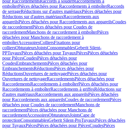
pour Raccordements
Raccords à souder
Raccordements à
emboîter
Pièces détachées pour Raccordements à emboîter
Raccords
de serrage
Réductions sur d'autres matériaux
Pièces détachées pour
Réductions sur d'autres matériaux
Raccordements aux
appareils
Pièces détachées pour Raccordements aux appareils
Coudes
de raccordement
Pièces détachées pour Coudes de
raccordement
Manchons de raccordement à emboîter
Pièces
détachées pour Manchons de raccordement à
emboîter
Accessoires
Colliers
Fixations pour
colliers
Obturateurs
Joints
Consommables
Geberit Silent-
PP
Tuyaux
Pièces détachées pour Tuyaux
Pièces
Pièces détachées
pour Pièces
Coudes
Pièces détachées pour
Coudes
Embranchements
Pièces détachées pour
Embranchements
Réductions
Pièces détachées pour
Réductions
Ouvertures de nettoyage
Pièces détachées pour
Ouvertures de nettoyage
Raccordements
Pièces détachées pour
Raccordements
Raccordements à emboîter
Pièces détachées pour
Raccordements à emboîter
Raccordements à griffes
Réductions sur
d'autres matériaux
Raccordements aux appareils
Pièces détachées
pour Raccordements aux appareils
Coudes de raccordement
Pièces
détachées pour Coudes de raccordement
Manchons de
raccordement
Pièces détachées pour Manchons de
raccordement
Accessoires
Obturateurs
Joints
Cape de
protection
Consommables
Geberit Silent-Pro
Tuyaux
Pièces détachées
pour Tuyaux
Pièces
Pièces détachées pour Pièces
Coudes
Pièces