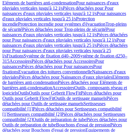
Eléments de barrières anti-condensation
Pour naissances d'eaux
pluviales verticales jusqu'à 12 l/s
Pièces détachées pour Pour
naissances d'eaux pluviales verticales jusqu'à 12 l/s
Pour naissances
d'eaux pluviales verticales jusqu'à 25 l/s
Protection
incendie
Protection incendie pour systèmes d'évacuation
Trop-pleins
de sécurité
Pièces détachées pour Trop-pleins de sécurité
Pour
naissances d'eaux pluviales verticales jusqu'à 12 l/s
Pièces détachées
pour Pour naissances d'eaux pluviales verticales jusqu'à 12 l/s
Pour
naissances d'eaux pluviales verticales jusqu'à 25 l/s
Pièces détachées
pour Pour naissances d'eaux pluviales verticales jusqu'à 25
l/s
Fixations
Système de fixation d40–200
Système de fixation d250–
315
Accessoires
Pièces détachées pour Accessoires
Pour
naissances
Pièces détachées pour Pour naissances
Pour
fixations
Evacuation des toitures conventionnelle
Naissances d'eaux
pluviales
Pièces détachées pour Naissances d'eaux pluviales
Eléments
de barrières anti-condensation
Pièces détachées pour Eléments de
barrières anti-condensation
Accessoires
Outils, composants réseau et
logiciels
Outils
Outils pour Geberit FlowFit
Pièces détachées pour
Outils pour Geberit FlowFit
Outils de sertissage manuels
Pièces
détachées pour Outils de sertissage manuels
Sertisseuses
compatibilité [1]
Pièces détachées pour Sertisseuses compatibilité
[1]
Sertisseuses compatibilité [2]
Pièces détachées pour Sertisseuses
compatibilité [2]
Outils de préparation de tube
Pièces détachées pour
Outils de préparation de tube
Bouchons d'essai de pression
Pièces
détachées pour Bouchons d'essai de pression
Equipements de