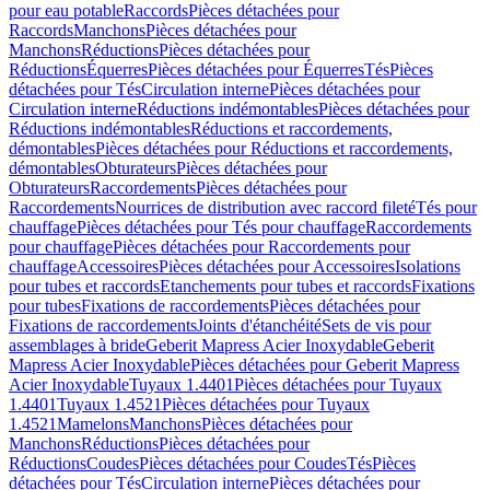
pour eau potable
Raccords
Pièces détachées pour
Raccords
Manchons
Pièces détachées pour
Manchons
Réductions
Pièces détachées pour
Réductions
Équerres
Pièces détachées pour Équerres
Tés
Pièces
détachées pour Tés
Circulation interne
Pièces détachées pour
Circulation interne
Réductions indémontables
Pièces détachées pour
Réductions indémontables
Réductions et raccordements,
démontables
Pièces détachées pour Réductions et raccordements,
démontables
Obturateurs
Pièces détachées pour
Obturateurs
Raccordements
Pièces détachées pour
Raccordements
Nourrices de distribution avec raccord fileté
Tés pour
chauffage
Pièces détachées pour Tés pour chauffage
Raccordements
pour chauffage
Pièces détachées pour Raccordements pour
chauffage
Accessoires
Pièces détachées pour Accessoires
Isolations
pour tubes et raccords
Etanchements pour tubes et raccords
Fixations
pour tubes
Fixations de raccordements
Pièces détachées pour
Fixations de raccordements
Joints d'étanchéité
Sets de vis pour
assemblages à bride
Geberit Mapress Acier Inoxydable
Geberit
Mapress Acier Inoxydable
Pièces détachées pour Geberit Mapress
Acier Inoxydable
Tuyaux 1.4401
Pièces détachées pour Tuyaux
1.4401
Tuyaux 1.4521
Pièces détachées pour Tuyaux
1.4521
Mamelons
Manchons
Pièces détachées pour
Manchons
Réductions
Pièces détachées pour
Réductions
Coudes
Pièces détachées pour Coudes
Tés
Pièces
détachées pour Tés
Circulation interne
Pièces détachées pour