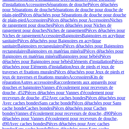
d'installation
Accessoires
Séparations de douche
Pièces détachées
pour Séparations de douche
Séparations de douche pour douche de
plain-pied
Pièces détachées pour Séparations de douche pour douche
de plain-pied
Accessoires
Pièces détachées pour Accessoires
Niches
de rangement pour douches
Pièces détachées pour Niches de
rangement pour douches
Niches de rangement
Pièces détachées pour
Niches de rangement
Accessoires
Baignoires
Baignoires en acrylique
sanitaire
Pièces détachées pour Baignoires en acrylique
sanitaire
Baignoires rectangulaires
Pièces détachées pour Baignoires
rectangulaires
Baignoires en matériau minéral
Pièces détachées pour
Baignoires en matériau minéral
Baignoires pour bébés
Pièces
détachées pour Baignoires pour bébés
Eléments d'installation
Pièces
détachées pour Eléments d'installation
Jeux de pieds et jeux de
traverses et fixations murales
Pièces détachées pour Jeux de pieds et
jeux de traverses et fixations murales
Accessoires
Kits de
réparation
Autres accessoires
Raccordements aux appareils pour
douches et baignoires
Vannes d'écoulement pour receveurs de
douche, d52
Pièces détachées pour Vannes d'écoulement pour
receveurs de douche, d52
Avec caches bondes
Pièces détachées pour
Avec caches bondes
Sans cache bonde
Pièces détachées pour Sans
cache bonde
Caches bondes
Pièces détachées pour Caches
bondes
Vannes d'écoulement pour receveurs de douche, d90
Pièces
détachées pour Vannes d'écoulement pour receveurs de douche,
d90
Avec caches bondes
Pièces détachées pour Avec caches
bondes
Sans cache bonde
Pièces détachées pour Sans cache