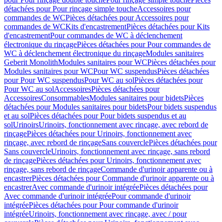
détachées pour Pour rinçage simple touche
Accessoires pour
commandes de WC
Pièces détachées pour Accessoires pour
commandes de WC
Kits d'encastrement
Pièces détachées pour Kits
d'encastrement
Pour commandes de WC à déclenchement
électronique du rinçage
Pièces détachées pour Pour commandes de
WC à déclenchement électronique du rinçage
Modules sanitaires
Geberit Monolith
Modules sanitaires pour WC
Pièces détachées pour
Modules sanitaires pour WC
Pour WC suspendus
Pièces détachées
pour Pour WC suspendus
Pour WC au sol
Pièces détachées pour
Pour WC au sol
Accessoires
Pièces détachées pour
Accessoires
Consommables
Modules sanitaires pour bidets
Pièces
détachées pour Modules sanitaires pour bidets
Pour bidets suspendus
et au sol
Pièces détachées pour Pour bidets suspendus et au
sol
Urinoirs
Urinoirs, fonctionnement avec rinçage, avec rebord de
rinçage
Pièces détachées pour Urinoirs, fonctionnement avec
rinçage, avec rebord de rinçage
Sans couvercle
Pièces détachées pour
Sans couvercle
Urinoirs, fonctionnement avec rinçage, sans rebord
de rinçage
Pièces détachées pour Urinoirs, fonctionnement avec
rinçage, sans rebord de rinçage
Commande d'urinoir apparente ou à
encastrer
Pièces détachées pour Commande d'urinoir apparente ou à
encastrer
Avec commande d'urinoir intégrée
Pièces détachées pour
Avec commande d'urinoir intégrée
Pour commande d'urinoir
intégrée
Pièces détachées pour Pour commande d'urinoir
intégrée
Urinoirs, fonctionnement avec rinçage, avec / pour