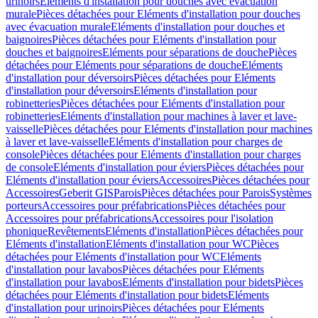
urinoirs
Eléments d'installation pour douches avec évacuation
murale
Pièces détachées pour Eléments d'installation pour douches
avec évacuation murale
Eléments d'installation pour douches et
baignoires
Pièces détachées pour Eléments d'installation pour
douches et baignoires
Eléments pour séparations de douche
Pièces
détachées pour Eléments pour séparations de douche
Eléments
d'installation pour déversoirs
Pièces détachées pour Eléments
d'installation pour déversoirs
Eléments d'installation pour
robinetteries
Pièces détachées pour Eléments d'installation pour
robinetteries
Eléments d'installation pour machines à laver et lave-
vaisselle
Pièces détachées pour Eléments d'installation pour machines
à laver et lave-vaisselle
Eléments d'installation pour charges de
console
Pièces détachées pour Eléments d'installation pour charges
de console
Eléments d'installation pour éviers
Pièces détachées pour
Eléments d'installation pour éviers
Accessoires
Pièces détachées pour
Accessoires
Geberit GIS
Parois
Pièces détachées pour Parois
Systèmes
porteurs
Accessoires pour préfabrications
Pièces détachées pour
Accessoires pour préfabrications
Accessoires pour l'isolation
phonique
Revêtements
Eléments d'installation
Pièces détachées pour
Eléments d'installation
Eléments d'installation pour WC
Pièces
détachées pour Eléments d'installation pour WC
Eléments
d'installation pour lavabos
Pièces détachées pour Eléments
d'installation pour lavabos
Eléments d'installation pour bidets
Pièces
détachées pour Eléments d'installation pour bidets
Eléments
d'installation pour urinoirs
Pièces détachées pour Eléments