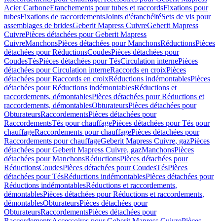
Acier Carbone
Etanchements pour tubes et raccords
Fixations pour
tubes
Fixations de raccordements
Joints d'étanchéité
Sets de vis pour
assemblages de brides
Geberit Mapress Cuivre
Geberit Mapress
Cuivre
Pièces détachées pour Geberit Mapress
Cuivre
Manchons
Pièces détachées pour Manchons
Réductions
Pièces
détachées pour Réductions
Coudes
Pièces détachées pour
Coudes
Tés
Pièces détachées pour Tés
Circulation interne
Pièces
détachées pour Circulation interne
Raccords en croix
Pièces
détachées pour Raccords en croix
Réductions indémontables
Pièces
détachées pour Réductions indémontables
Réductions et
raccordements, démontables
Pièces détachées pour Réductions et
raccordements, démontables
Obturateurs
Pièces détachées pour
Obturateurs
Raccordements
Pièces détachées pour
Raccordements
Tés pour chauffage
Pièces détachées pour Tés pour
chauffage
Raccordements pour chauffage
Pièces détachées pour
Raccordements pour chauffage
Geberit Mapress Cuivre, gaz
Pièces
détachées pour Geberit Mapress Cuivre, gaz
Manchons
Pièces
détachées pour Manchons
Réductions
Pièces détachées pour
Réductions
Coudes
Pièces détachées pour Coudes
Tés
Pièces
détachées pour Tés
Réductions indémontables
Pièces détachées pour
Réductions indémontables
Réductions et raccordements,
démontables
Pièces détachées pour Réductions et raccordements,
démontables
Obturateurs
Pièces détachées pour
Obturateurs
Raccordements
Pièces détachées pour
Raccordements
Accessoires pour Geberit Mapress Cuivre
Pièces