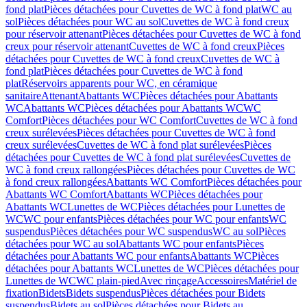
fond plat
Pièces détachées pour Cuvettes de WC à fond plat
WC au
sol
Pièces détachées pour WC au sol
Cuvettes de WC à fond creux
pour réservoir attenant
Pièces détachées pour Cuvettes de WC à fond
creux pour réservoir attenant
Cuvettes de WC à fond creux
Pièces
détachées pour Cuvettes de WC à fond creux
Cuvettes de WC à
fond plat
Pièces détachées pour Cuvettes de WC à fond
plat
Réservoirs apparents pour WC, en céramique
sanitaire
Attenant
Abattants WC
Pièces détachées pour Abattants
WC
Abattants WC
Pièces détachées pour Abattants WC
WC
Comfort
Pièces détachées pour WC Comfort
Cuvettes de WC à fond
creux surélevées
Pièces détachées pour Cuvettes de WC à fond
creux surélevées
Cuvettes de WC à fond plat surélevées
Pièces
détachées pour Cuvettes de WC à fond plat surélevées
Cuvettes de
WC à fond creux rallongées
Pièces détachées pour Cuvettes de WC
à fond creux rallongées
Abattants WC Comfort
Pièces détachées pour
Abattants WC Comfort
Abattants WC
Pièces détachées pour
Abattants WC
Lunettes de WC
Pièces détachées pour Lunettes de
WC
WC pour enfants
Pièces détachées pour WC pour enfants
WC
suspendus
Pièces détachées pour WC suspendus
WC au sol
Pièces
détachées pour WC au sol
Abattants WC pour enfants
Pièces
détachées pour Abattants WC pour enfants
Abattants WC
Pièces
détachées pour Abattants WC
Lunettes de WC
Pièces détachées pour
Lunettes de WC
WC plain-pied
Avec rinçage
Accessoires
Matériel de
fixation
Bidets
Bidets suspendus
Pièces détachées pour Bidets
suspendus
Bidets au sol
Pièces détachées pour Bidets au