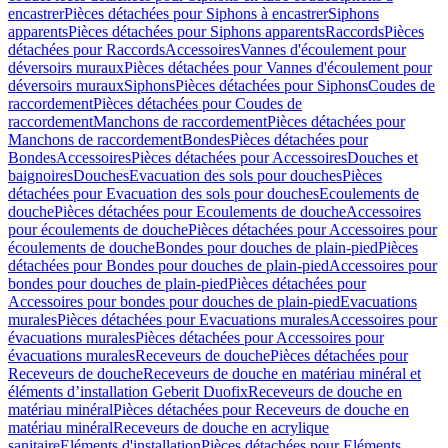
encastrer
Pièces détachées pour Siphons à encastrer
Siphons
apparents
Pièces détachées pour Siphons apparents
Raccords
Pièces
détachées pour Raccords
Accessoires
Vannes d'écoulement pour
déversoirs muraux
Pièces détachées pour Vannes d'écoulement pour
déversoirs muraux
Siphons
Pièces détachées pour Siphons
Coudes de
raccordement
Pièces détachées pour Coudes de
raccordement
Manchons de raccordement
Pièces détachées pour
Manchons de raccordement
Bondes
Pièces détachées pour
Bondes
Accessoires
Pièces détachées pour Accessoires
Douches et
baignoires
Douches
Evacuation des sols pour douches
Pièces
détachées pour Evacuation des sols pour douches
Ecoulements de
douche
Pièces détachées pour Ecoulements de douche
Accessoires
pour écoulements de douche
Pièces détachées pour Accessoires pour
écoulements de douche
Bondes pour douches de plain-pied
Pièces
détachées pour Bondes pour douches de plain-pied
Accessoires pour
bondes pour douches de plain-pied
Pièces détachées pour
Accessoires pour bondes pour douches de plain-pied
Evacuations
murales
Pièces détachées pour Evacuations murales
Accessoires pour
évacuations murales
Pièces détachées pour Accessoires pour
évacuations murales
Receveurs de douche
Pièces détachées pour
Receveurs de douche
Receveurs de douche en matériau minéral et
éléments d’installation Geberit Duofix
Receveurs de douche en
matériau minéral
Pièces détachées pour Receveurs de douche en
matériau minéral
Receveurs de douche en acrylique
sanitaire
Eléments d'installation
Pièces détachées pour Eléments