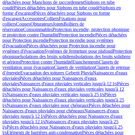
détachées pour Manchons de raccordement
Siphons en tube
coudé
Pièces détachées pour Siphons en tube coudé
Siphons en
forme d'escargot
Pièces détachées pour Siphons en forme
d'escargot
Accessoires
Colliers
Fixations pour
colliers
Coques
Obturateurs
Joints
Boîtiers de
réservation
Consommables
Protection incendie, protection phonique
et protection contre l'humidité
Protection incendie
Pièces détachées
pour Protection incendie
Protection incendie pour systèmes
d'évacuation
Pièces détachées pour Protection incendie pour
systèmes d'évacuation
Systèmes de fermeture pour plafond
Protection
phonique
Isolations des bruits solidiens
Isolations des bruits solidiens
et aériens
Protection contre l'humidité
Etanchements
Clapets de
ventilation pour évacuation
Clapets de ventilation
Clapets de retenue
d’énergie
Evacuation des toitures Geberit Pluvia
Naissances d'eaux
pluviales
Pièces détachées pour Naissances d'eaux
pluviales
Naissances d'eaux pluviales verticales jusqu'à 12 l/s
Pièces
détachées pour Naissances d'eaux pluviales verticales jusqu'à 12
l/s
Naissances d'eaux pluviales verticales jusqu'à 25 l/s
Pièces
détachées pour Naissances d'eaux pluviales verticales jusqu'à 25
l/s
Naissances d'eaux pluviales pour chéneaux
Pièces détachées pour
Naissances d'eaux pluviales pour chéneaux
Naissances d'eaux
pluviales jusqu'à 12 l/s
Pièces détachées pour Naissances d'eaux
pluviales jusqu'à 12 l/s
Naissances d'eaux pluviales jusqu'à 25
l/s
Pièces détachées pour Naissances d'eaux pluviales jusqu'à 25
l/s
Eléments de barrières anti-condensation
Pièces détachées pour