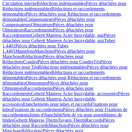
Circulation interne
Réductions indémontables
Pièces détachées pour
Réductions indémontables
Réductions et raccordements,
démontables
Pièces détachées pour Réductions et raccordements,
démontables
Compensateurs
Pièces détachées pour
Compensateurs
Obturateurs
Pièces détachées pour
Obturateurs
Raccordements
Pièces détachées pour
Raccordements
Geberit Mapress Acier Inoxydable, gaz
Pièces
détachées pour Geberit Mapress Acier Inoxydable, gaz
Tubes
1.4401
Pièces détachées pour Tubes
1.4401
Mamelons
Manchons
Pièces détachées pour
Manchons
Réductions
Pièces détachées pour
Réductions
Coudes
Pièces détachées pour Coudes
Tés
Pièces
détachées pour Tés
Réductions indémontables
Pièces détachées pour
Réductions indémontables
Réductions et raccordements,
démontables
Pièces détachées pour Réductions et raccordements,
démontables
Obturateurs
Pièces détachées pour
Obturateurs
Raccordements
Pièces détachées pour
Raccordements
Geberit Mapress Acier Inoxydable, accessoires
Pièces
détachées pour Geberit Mapress Acier Inoxydable,
accessoires
Etanchements pour tubes et raccords
Fixations pour
tubes
Fixations de raccordements
Pièces détachées pour Fixations de
raccordements
Joints d'étanchéité
Sets de vis pour assemblages de
brides
Geberit Mapress Therm
Tuyaux Therm
Raccords
Pièces
détachées pour Raccords
Manchons
Pièces détachées pour
Manchons
Réductions
Pièces détachées pour