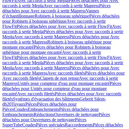
FlowFit
Avec raccords à sertir Mepla
Pièces détachées pour Avec
raccords à sertir Mepla
Avec raccords à sertir Mapress
Pièces
détachées pour Avec raccords à sertir Mapress
Vannes
d’échantillonnage
Robinets à boisseau sphérique
Pièces détachées
pour Robinets à boisseau sphérique
Avec raccords à sertir
FlowFit
Pièces détachées pour Avec raccords à sertir FlowFit
Avec
raccords à sertir Mepla
Pièces détachées pour Avec raccords à sertir
Mepla
Avec raccords à sertir Mapress
Pièces détachées pour Avec
raccords à sertir Mapress
Robinets à boisseau sphérique pour
montage encastré
Pièces détachées pour Robinets à boisseau
sphérique pour montage encastré
Avec raccords à sertir
FlowFit
Pièces détachées pour Avec raccords à sertir FlowFit
Avec
raccords à sertir Mepla
Pièces détachées pour Avec raccords à sertir
Mepla
Avec raccords à sertir Mapress
Pièces détachées pour Avec
raccords à sertir Mapress
Avec raccords filetés
Pièces détachées pour
Avec raccords filetés
Clapets de non retour
Avec raccords à sertir
Mapress
Unités pour compteur d'eau pour montage encastré
Pièces
détachées pour Unités pour compteur d'eau pour montage
encastré
Avec raccords filetés
Pièces détachées pour Avec raccords
filetés
Systèmes d'évacuation des bâtiments
Geberit Silent-
db20
Tuyaux
Pièces
Pièces détachées pour
Pièces
Coudes
Embranchements
Pièces détachées pour
Embranchements
Réductions
Ouvertures de nettoyage
Pièces
détachées pour Ouvertures de nettoyage
Pièces
SuperTube
Coudes
Pièces spéciales
Raccordements
Pièces détachées