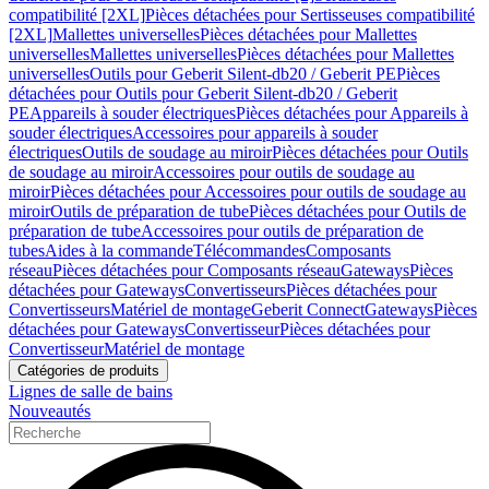
compatibilité [2XL]
Pièces détachées pour Sertisseuses compatibilité
[2XL]
Mallettes universelles
Pièces détachées pour Mallettes
universelles
Mallettes universelles
Pièces détachées pour Mallettes
universelles
Outils pour Geberit Silent-db20 / Geberit PE
Pièces
détachées pour Outils pour Geberit Silent-db20 / Geberit
PE
Appareils à souder électriques
Pièces détachées pour Appareils à
souder électriques
Accessoires pour appareils à souder
électriques
Outils de soudage au miroir
Pièces détachées pour Outils
de soudage au miroir
Accessoires pour outils de soudage au
miroir
Pièces détachées pour Accessoires pour outils de soudage au
miroir
Outils de préparation de tube
Pièces détachées pour Outils de
préparation de tube
Accessoires pour outils de préparation de
tubes
Aides à la commande
Télécommandes
Composants
réseau
Pièces détachées pour Composants réseau
Gateways
Pièces
détachées pour Gateways
Convertisseurs
Pièces détachées pour
Convertisseurs
Matériel de montage
Geberit Connect
Gateways
Pièces
détachées pour Gateways
Convertisseur
Pièces détachées pour
Convertisseur
Matériel de montage
Catégories de produits
Lignes de salle de bains
Nouveautés