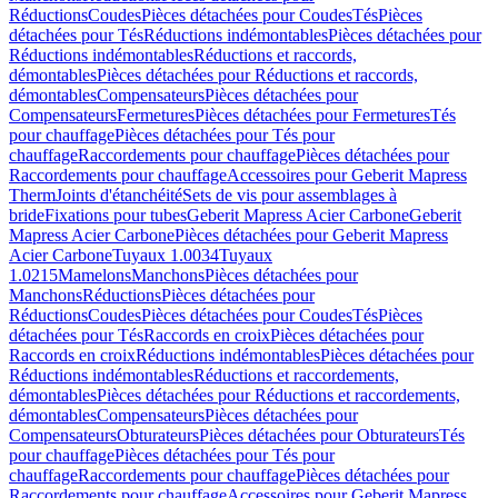
Réductions
Coudes
Pièces détachées pour Coudes
Tés
Pièces
détachées pour Tés
Réductions indémontables
Pièces détachées pour
Réductions indémontables
Réductions et raccords,
démontables
Pièces détachées pour Réductions et raccords,
démontables
Compensateurs
Pièces détachées pour
Compensateurs
Fermetures
Pièces détachées pour Fermetures
Tés
pour chauffage
Pièces détachées pour Tés pour
chauffage
Raccordements pour chauffage
Pièces détachées pour
Raccordements pour chauffage
Accessoires pour Geberit Mapress
Therm
Joints d'étanchéité
Sets de vis pour assemblages à
bride
Fixations pour tubes
Geberit Mapress Acier Carbone
Geberit
Mapress Acier Carbone
Pièces détachées pour Geberit Mapress
Acier Carbone
Tuyaux 1.0034
Tuyaux
1.0215
Mamelons
Manchons
Pièces détachées pour
Manchons
Réductions
Pièces détachées pour
Réductions
Coudes
Pièces détachées pour Coudes
Tés
Pièces
détachées pour Tés
Raccords en croix
Pièces détachées pour
Raccords en croix
Réductions indémontables
Pièces détachées pour
Réductions indémontables
Réductions et raccordements,
démontables
Pièces détachées pour Réductions et raccordements,
démontables
Compensateurs
Pièces détachées pour
Compensateurs
Obturateurs
Pièces détachées pour Obturateurs
Tés
pour chauffage
Pièces détachées pour Tés pour
chauffage
Raccordements pour chauffage
Pièces détachées pour
Raccordements pour chauffage
Accessoires pour Geberit Mapress