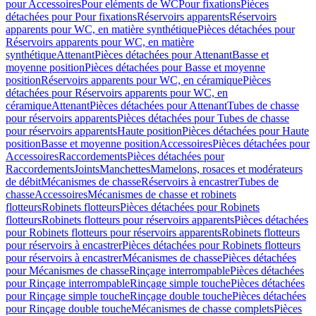
pour Accessoires
Pour eléments de WC
Pour fixations
Pièces
détachées pour Pour fixations
Réservoirs apparents
Réservoirs
apparents pour WC, en matière synthétique
Pièces détachées pour
Réservoirs apparents pour WC, en matière
synthétique
Attenant
Pièces détachées pour Attenant
Basse et
moyenne position
Pièces détachées pour Basse et moyenne
position
Réservoirs apparents pour WC, en céramique
Pièces
détachées pour Réservoirs apparents pour WC, en
céramique
Attenant
Pièces détachées pour Attenant
Tubes de chasse
pour réservoirs apparents
Pièces détachées pour Tubes de chasse
pour réservoirs apparents
Haute position
Pièces détachées pour Haute
position
Basse et moyenne position
Accessoires
Pièces détachées pour
Accessoires
Raccordements
Pièces détachées pour
Raccordements
Joints
Manchettes
Mamelons, rosaces et modérateurs
de débit
Mécanismes de chasse
Réservoirs à encastrer
Tubes de
chasse
Accessoires
Mécanismes de chasse et robinets
flotteurs
Robinets flotteurs
Pièces détachées pour Robinets
flotteurs
Robinets flotteurs pour réservoirs apparents
Pièces détachées
pour Robinets flotteurs pour réservoirs apparents
Robinets flotteurs
pour réservoirs à encastrer
Pièces détachées pour Robinets flotteurs
pour réservoirs à encastrer
Mécanismes de chasse
Pièces détachées
pour Mécanismes de chasse
Rinçage interrompable
Pièces détachées
pour Rinçage interrompable
Rinçage simple touche
Pièces détachées
pour Rinçage simple touche
Rinçage double touche
Pièces détachées
pour Rinçage double touche
Mécanismes de chasse complets
Pièces