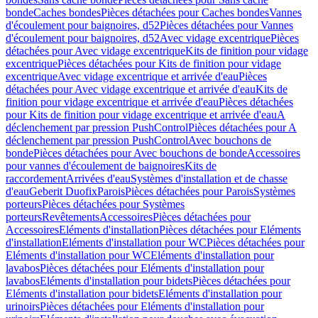
bonde
Caches bondes
Pièces détachées pour Caches bondes
Vannes
d'écoulement pour baignoires, d52
Pièces détachées pour Vannes
d'écoulement pour baignoires, d52
Avec vidage excentrique
Pièces
détachées pour Avec vidage excentrique
Kits de finition pour vidage
excentrique
Pièces détachées pour Kits de finition pour vidage
excentrique
Avec vidage excentrique et arrivée d'eau
Pièces
détachées pour Avec vidage excentrique et arrivée d'eau
Kits de
finition pour vidage excentrique et arrivée d'eau
Pièces détachées
pour Kits de finition pour vidage excentrique et arrivée d'eau
A
déclenchement par pression PushControl
Pièces détachées pour A
déclenchement par pression PushControl
Avec bouchons de
bonde
Pièces détachées pour Avec bouchons de bonde
Accessoires
pour vannes d'écoulement de baignoires
Kits de
raccordement
Arrivées d'eau
Systèmes d'installation et de chasse
d'eau
Geberit Duofix
Parois
Pièces détachées pour Parois
Systèmes
porteurs
Pièces détachées pour Systèmes
porteurs
Revêtements
Accessoires
Pièces détachées pour
Accessoires
Eléments d'installation
Pièces détachées pour Eléments
d'installation
Eléments d'installation pour WC
Pièces détachées pour
Eléments d'installation pour WC
Eléments d'installation pour
lavabos
Pièces détachées pour Eléments d'installation pour
lavabos
Eléments d'installation pour bidets
Pièces détachées pour
Eléments d'installation pour bidets
Eléments d'installation pour
urinoirs
Pièces détachées pour Eléments d'installation pour