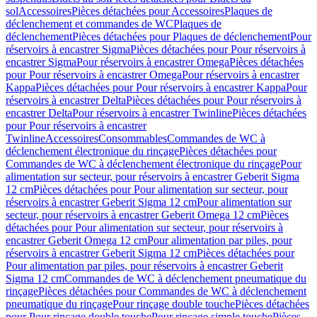
sol
Accessoires
Pièces détachées pour Accessoires
Plaques de
déclenchement et commandes de WC
Plaques de
déclenchement
Pièces détachées pour Plaques de déclenchement
Pour
réservoirs à encastrer Sigma
Pièces détachées pour Pour réservoirs à
encastrer Sigma
Pour réservoirs à encastrer Omega
Pièces détachées
pour Pour réservoirs à encastrer Omega
Pour réservoirs à encastrer
Kappa
Pièces détachées pour Pour réservoirs à encastrer Kappa
Pour
réservoirs à encastrer Delta
Pièces détachées pour Pour réservoirs à
encastrer Delta
Pour réservoirs à encastrer Twinline
Pièces détachées
pour Pour réservoirs à encastrer
Twinline
Accessoires
Consommables
Commandes de WC à
déclenchement électronique du rinçage
Pièces détachées pour
Commandes de WC à déclenchement électronique du rinçage
Pour
alimentation sur secteur, pour réservoirs à encastrer Geberit Sigma
12 cm
Pièces détachées pour Pour alimentation sur secteur, pour
réservoirs à encastrer Geberit Sigma 12 cm
Pour alimentation sur
secteur, pour réservoirs à encastrer Geberit Omega 12 cm
Pièces
détachées pour Pour alimentation sur secteur, pour réservoirs à
encastrer Geberit Omega 12 cm
Pour alimentation par piles, pour
réservoirs à encastrer Geberit Sigma 12 cm
Pièces détachées pour
Pour alimentation par piles, pour réservoirs à encastrer Geberit
Sigma 12 cm
Commandes de WC à déclenchement pneumatique du
rinçage
Pièces détachées pour Commandes de WC à déclenchement
pneumatique du rinçage
Pour rinçage double touche
Pièces détachées
pour Pour rinçage double touche
Pour rinçage simple touche
Pièces