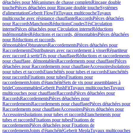
détachées pour Mécanismes de chasse complets
Rinçage double
touche
Pièces détachées pour Rinçage double touche
Systèmes
d'alimentation
Geberit FlowFit
Tuyaux multicouche
Tuyaux
multicouche avec résistance chauffante
Raccords
Pièces détachées
pour Raccords
Manchons
Réductions
Coudes
Tés
Circulation
interne
Pièces détachées pour Circulation interne
Réductions
indémontables
Réductions et raccords, démontables
Pièces détachées
pour Réductions et raccords,
démontables
Obturateurs
Raccordements
Pièces détachées pour
Raccordements
Distributeurs avec raccordement à visser
Répartiteur
avec raccord à sertir
Tés pour chauffage
Réductions et raccordements
pour chauffage, démontables
Raccordements pour chauffage
Pièces
détachées pour Raccordements pour chauffage
Accessoires
Isolations
pour tubes et raccords
Etanchéités pour tubes et raccords
Etanchéités
pour raccords
Fixations pour tubes
Fixations pour
raccordements
Joints d'étanchéité
Sets de vis pour assemblages à
bride
Consommables
Geberit PushFit
Tuyaux multicouches
Tuyaux
multicouches pour chauffage
Raccords
Pièces détachées pour
Raccords
Raccordements
Pièces détachées pour
Raccordements
Raccordements pour chauffage
Pièces détachées pour
Raccordements pour chauffage
Accessoires
Pièces détachées pour
Accessoires
Isolations pour tubes et raccords
Etanchements pour
tubes et raccords
Fixations pour tubes
Fixations de
raccordements
Pièces détachées pour Fixations de
raccordements
Joints d'étanchéité
Geberit Mepla
Tuyaux multicouches