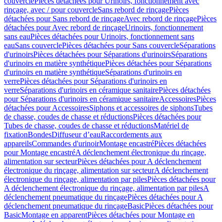
couvercle
Pièces détachées pour Urinoirs, fonctionnement avec
rinçage, avec / pour couvercle
Sans rebord de rinçage
Pièces
détachées pour Sans rebord de rinçage
Avec rebord de rinçage
Pièces
détachées pour Avec rebord de rinçage
Urinoirs, fonctionnement
sans eau
Pièces détachées pour Urinoirs, fonctionnement sans
eau
Sans couvercle
Pièces détachées pour Sans couvercle
Séparations
d'urinoirs
Pièces détachées pour Séparations d'urinoirs
Séparations
d'urinoirs en matière synthétique
Pièces détachées pour Séparations
d'urinoirs en matière synthétique
Séparations d'urinoirs en
verre
Pièces détachées pour Séparations d'urinoirs en
verre
Séparations d'urinoirs en céramique sanitaire
Pièces détachées
pour Séparations d'urinoirs en céramique sanitaire
Accessoires
Pièces
détachées pour Accessoires
Siphons et accessoires de siphons
Tubes
de chasse, coudes de chasse et réductions
Pièces détachées pour
Tubes de chasse, coudes de chasse et réductions
Matériel de
fixation
Bondes
Diffuseur d’eau
Raccordements aux
appareils
Commandes d'urinoir
Montage encastré
Pièces détachées
pour Montage encastré
A déclenchement électronique du rinçage,
alimentation sur secteur
Pièces détachées pour A déclenchement
électronique du rinçage, alimentation sur secteur
A déclenchement
électronique du rinçage, alimentation par piles
Pièces détachées pour
A déclenchement électronique du rinçage, alimentation par piles
A
déclenchement pneumatique du rinçage
Pièces détachées pour A
déclenchement pneumatique du rinçage
Basic
Pièces détachées pour
Basic
Montage en apparent
Pièces détachées pour Montage en