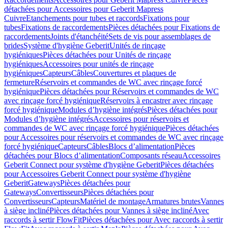
détachées pour Accessoires pour Geberit Mapress
Cuivre
Etanchements pour tubes et raccords
Fixations pour
tubes
Fixations de raccordements
Pièces détachées pour Fixations de
raccordements
Joints d'étanchéité
Sets de vis pour assemblages de
brides
Système d'hygiène Geberit
Unités de rinçage
hygiéniques
Pièces détachées pour Unités de rinçage
hygiéniques
Accessoires pour unités de rinçage
hygiéniques
Capteurs
Câbles
Couvertures et plaques de
fermeture
Réservoirs et commandes de WC avec rinçage forcé
hygiénique
Pièces détachées pour Réservoirs et commandes de WC
avec rinçage forcé hygiénique
Réservoirs à encastrer avec rinçage
forcé hygiénique
Modules d’hygiène intégrés
Pièces détachées pour
Modules d’hygiène intégrés
Accessoires pour réservoirs et
commandes de WC avec rinçage forcé hygiénique
Pièces détachées
pour Accessoires pour réservoirs et commandes de WC avec rinçage
forcé hygiénique
Capteurs
Câbles
Blocs d’alimentation
Pièces
détachées pour Blocs d’alimentation
Composants réseau
Accessoires
Geberit Connect pour système d'hygiène Geberit
Pièces détachées
pour Accessoires Geberit Connect pour système d'hygiène
Geberit
Gateways
Pièces détachées pour
Gateways
Convertisseurs
Pièces détachées pour
Convertisseurs
Capteurs
Matériel de montage
Armatures brutes
Vannes
à siège incliné
Pièces détachées pour Vannes à siège incliné
Avec
raccords à sertir FlowFit
Pièces détachées pour Avec raccords à sertir