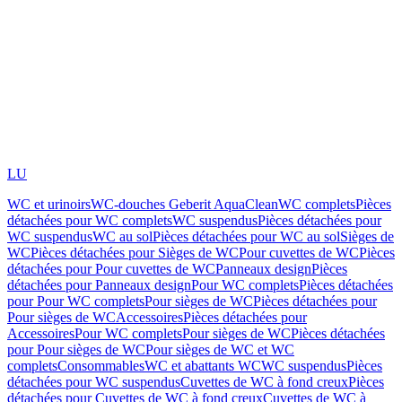
LU
WC et urinoirs
WC-douches Geberit AquaClean
WC complets
Pièces
détachées pour WC complets
WC suspendus
Pièces détachées pour
WC suspendus
WC au sol
Pièces détachées pour WC au sol
Sièges de
WC
Pièces détachées pour Sièges de WC
Pour cuvettes de WC
Pièces
détachées pour Pour cuvettes de WC
Panneaux design
Pièces
détachées pour Panneaux design
Pour WC complets
Pièces détachées
pour Pour WC complets
Pour sièges de WC
Pièces détachées pour
Pour sièges de WC
Accessoires
Pièces détachées pour
Accessoires
Pour WC complets
Pour sièges de WC
Pièces détachées
pour Pour sièges de WC
Pour sièges de WC et WC
complets
Consommables
WC et abattants WC
WC suspendus
Pièces
détachées pour WC suspendus
Cuvettes de WC à fond creux
Pièces
détachées pour Cuvettes de WC à fond creux
Cuvettes de WC à