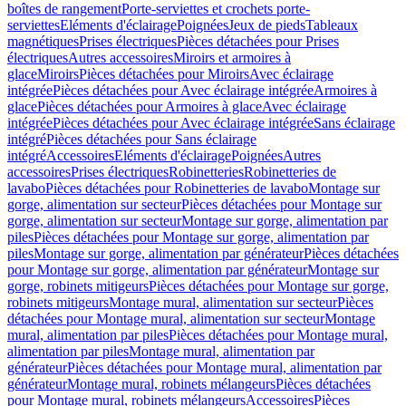
boîtes de rangement
Porte-serviettes et crochets porte-
serviettes
Eléments d'éclairage
Poignées
Jeux de pieds
Tableaux
magnétiques
Prises électriques
Pièces détachées pour Prises
électriques
Autres accessoires
Miroirs et armoires à
glace
Miroirs
Pièces détachées pour Miroirs
Avec éclairage
intégrée
Pièces détachées pour Avec éclairage intégrée
Armoires à
glace
Pièces détachées pour Armoires à glace
Avec éclairage
intégrée
Pièces détachées pour Avec éclairage intégrée
Sans éclairage
intégré
Pièces détachées pour Sans éclairage
intégré
Accessoires
Eléments d'éclairage
Poignées
Autres
accessoires
Prises électriques
Robinetteries
Robinetteries de
lavabo
Pièces détachées pour Robinetteries de lavabo
Montage sur
gorge, alimentation sur secteur
Pièces détachées pour Montage sur
gorge, alimentation sur secteur
Montage sur gorge, alimentation par
piles
Pièces détachées pour Montage sur gorge, alimentation par
piles
Montage sur gorge, alimentation par générateur
Pièces détachées
pour Montage sur gorge, alimentation par générateur
Montage sur
gorge, robinets mitigeurs
Pièces détachées pour Montage sur gorge,
robinets mitigeurs
Montage mural, alimentation sur secteur
Pièces
détachées pour Montage mural, alimentation sur secteur
Montage
mural, alimentation par piles
Pièces détachées pour Montage mural,
alimentation par piles
Montage mural, alimentation par
générateur
Pièces détachées pour Montage mural, alimentation par
générateur
Montage mural, robinets mélangeurs
Pièces détachées
pour Montage mural, robinets mélangeurs
Accessoires
Pièces