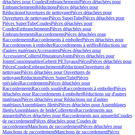
détachées pour Coudes
Embranchements
Pièces détachées pour
Embranchements
Réductions
Pièces détachées pour
Réductions
Ouvertures de nettoyage
Pièces détachées pour
Ouvertures de nettoyage
Pièces SuperTube
Pièces détachées pour
Pièces SuperTube
Coudes
Pièces détachées pour
Coudes
Embranchements
Pièces détachées pour
Embranchements
Raccordements
Pièces détachées pour
Raccordements
Raccordements à emboîter
Pièces détachées pour
Raccordements à emboîter
Raccordements à griffes
Réductions sur
d'autres matériaux
Accessoires
Pièces détachées pour
Accessoires
Colliers
Obturateurs
Joints
Pièces détachées pour
Joints
Consommables
Geberit PE
Tuyaux
Pièces
Pièces détachées pour
Pièces
Coudes
Embranchements
Réductions
Ouvertures de
nettoyage
Pièces détachées pour Ouvertures de
nettoyage
Réductions
Pièces SuperTube
Pièces
spéciales
Raccordements
Pièces détachées pour
Raccordements
Raccords soudés
Raccordements à emboîter
Pièces
détachées pour Raccordements à emboîter
Réductions sur d'autres
matériaux
Pièces détachées pour Réductions sur d'autres
matériaux
Assemblages filetés
Pièces détachées pour Assemblages
filetés
Assemblages de bride
Collerettes
Raccordements aux
appareils
Pièces détachées pour Raccordements aux appareils
Coudes
de raccordement
Pièces détachées pour Coudes de
raccordement
Manchons de raccordement
Pièces détachées pour
Manchons de raccordement
Manchons de raccordement
Pièces