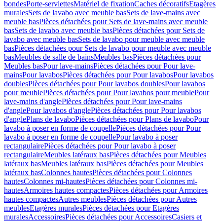
bondes
Porte-serviettes
Matériel de fixation
Caches décoratifs
Etagères
murales
Sets de lavabo avec meuble bas
Sets de lave-mains avec
meuble bas
Pièces détachées pour Sets de lave-mains avec meuble
bas
Sets de lavabo avec meuble bas
Pièces détachées pour Sets de
lavabo avec meuble bas
Sets de lavabo pour meuble avec meuble
bas
Pièces détachées pour Sets de lavabo pour meuble avec meuble
bas
Meubles de salle de bains
Meubles bas
Pièces détachées pour
Meubles bas
Pour lave-mains
Pièces détachées pour Pour lave-
mains
Pour lavabos
Pièces détachées pour Pour lavabos
Pour lavabos
doubles
Pièces détachées pour Pour lavabos doubles
Pour lavabos
pour meuble
Pièces détachées pour Pour lavabos pour meuble
Pour
lave-mains d'angle
Pièces détachées pour Pour lave-mains
d'angle
Pour lavabos d'angle
Pièces détachées pour Pour lavabos
d'angle
Plans de lavabo
Pièces détachées pour Plans de lavabo
Pour
lavabo à poser en forme de coupelle
Pièces détachées pour Pour
lavabo à poser en forme de coupelle
Pour lavabo à poser
rectangulaire
Pièces détachées pour Pour lavabo à poser
rectangulaire
Meubles latéraux bas
Pièces détachées pour Meubles
latéraux bas
Meubles latéraux bas
Pièces détachées pour Meubles
latéraux bas
Colonnes hautes
Pièces détachées pour Colonnes
hautes
Colonnes mi-hautes
Pièces détachées pour Colonnes mi-
hautes
Armoires hautes compactes
Pièces détachées pour Armoires
hautes compactes
Autres meubles
Pièces détachées pour Autres
meubles
Etagères murales
Pièces détachées pour Etagères
murales
Accessoires
Pièces détachées pour Accessoires
Casiers et