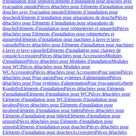
d'installation pour urinoirs
Eléments d'installation pour douches avec
évacuation murale
Pièces détachées pour Eléments d'installation pour
douches avec évacuation murale
Eléments d’installation pour
douches
Eléments d’installation pour séparations de douche
Pièces
détachées pour Eléments d’installation pour séparations de
douche
Eléments d'installation pour robinetteries et appareils
Pièces
détachées pour Eléments d'installation pour robinetteries et
appareils
Eléments d'installation pour machines à laver et lave-
vaisselle
Pièces détachées pour Eléments d'installation pour machines
à laver et lave-vaisselle
Eléments d'installation pour charges de
console
Accessoires
Pièces détachées pour Accessoires
Modules
d'installation
Pièces détachées pour Modules d'installation
Modules
pour WC
Pièces détachées pour Modules pour
WC
Accessoires
Pièces détachées pour Accessoires
Pour parois
Pièces
détachées pour Pour parois
Pour systèmes d'alimentation
Pièces
détachées pour Pour systèmes d'alimentation
Pour évacuation
Geberit
Kombifix
Eléments d'installation
Pièces détachées pour Eléments
d'installation
Eléments d'installation pour WC
Pièces détachées pour
Eléments d'installation pour WC
Eléments d'installation pour
lavabos
Pièces détachées pour Eléments d'installation pour
lavabos
Eléments d'installation pour bidets
Pièces détachées pour
Eléments d'installation pour bidets
Eléments d'installation pour
urinoirs
Pièces détachées pour Eléments d'installation pour
urinoirs
Eléments d'installation pour douches
Pièces détachées pour
Eléments d'installation pour douches
Accessoires
Pièces détachées