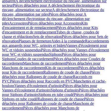
apparent
A déclenchement électronique du rinçage, alimentation sur
secteur
Pièces détachées pour A déclenchement électronique du
rinçage, alimentation sur secteur
A déclenchement électronique du
rinçage, alimentation par piles
Pièces détachées pour A
déclenchement électronique du rinçage, alimentation par
piles
Accessoires
Pièces détachées pour Accessoires
Kits
d'encastrement et de remplacement
Pièces détachées pour Kits
d'encastrement et de remplacement
Tubes de chasse, coudes de
chasse et réductions
Sets de rénovation
Pièces détachées pour Sets de
rénovation
Plaques de fermeture
Aides à la commande
Raccordements
aux appareils pour WC, urinoirs et bidets
Vannes d'écoulement pour
WC et vidoirs suspendus
Pièces détachées pour Vannes d'écoulement
pour WC et vidoirs suspendus
Siphons
Pièces détachées pour
Siphons
Coudes de raccordement
Pièces détachées pour Coudes de
raccordement
Manchons de raccordement
Pièces détachées pour
Manchons de raccordement
Kits de raccordement
Pièces détachées
pour Kits de raccordement
Rallonges de coude de chasse
Pièces
détachées pour Rallonges de coude de chasse
Raccords en
PVC
Pièces détachées pour Raccords en PVC
Manchettes et cache-
boulons
Vannes d'écoulement d'urinoirs
Pièces détachées pour
Vannes d'écoulement d'urinoirs
Siphons d'urinoirs
Pièces détachées
pour Siphons d'urinoirs
Siphons en tube coudé
Pièces détachées pour
Siphons en tube coudé
Rallonges de coude de chasse
Pièces
détachées pour Rallonges de coude de chasse
Manchons de
raccordement
Pièces détachées pour Manchons de