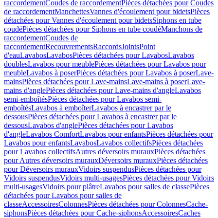
raccordement
Coudes de raccordement
Pièces détachées pour Coudes
de raccordement
Manchettes
Vannes d'écoulement pour bidets
Pièces
détachées pour Vannes d'écoulement pour bidets
Siphons en tube
coudé
Pièces détachées pour Siphons en tube coudé
Manchons de
raccordement
Coudes de
raccordement
Recouvrements
Raccords
Joints
Point
d'eau
Lavabos
Lavabos
Pièces détachées pour Lavabos
Lavabos
doubles
Lavabos pour meuble
Pièces détachées pour Lavabos pour
meuble
Lavabos à poser
Pièces détachées pour Lavabos à poser
Lave-
mains
Pièces détachées pour Lave-mains
Lave-mains à poser
Lave-
mains d'angle
Pièces détachées pour Lave-mains d'angle
Lavabos
semi-emboîtés
Pièces détachées pour Lavabos semi-
emboîtés
Lavabos à emboîter
Lavabos à encastrer par le
dessous
Pièces détachées pour Lavabos à encastrer par le
dessous
Lavabos d'angle
Pièces détachées pour Lavabos
d'angle
Lavabos Comfort
Lavabos pour enfants
Pièces détachées pour
Lavabos pour enfants
Lavabos
Lavabos collectifs
Pièces détachées
pour Lavabos collectifs
Autres déversoirs muraux
Pièces détachées
pour Autres déversoirs muraux
Déversoirs muraux
Pièces détachées
pour Déversoirs muraux
Vidoirs suspendus
Pièces détachées pour
Vidoirs suspendus
Vidoirs multi-usages
Pièces détachées pour Vidoirs
multi-usages
Vidoirs pour plâtre
Lavabos pour salles de classe
Pièces
détachées pour Lavabos pour salles de
classe
Accessoires
Colonnes
Pièces détachées pour Colonnes
Cache-
siphons
Pièces détachées pour Cache-siphons
Accessoires
Caches