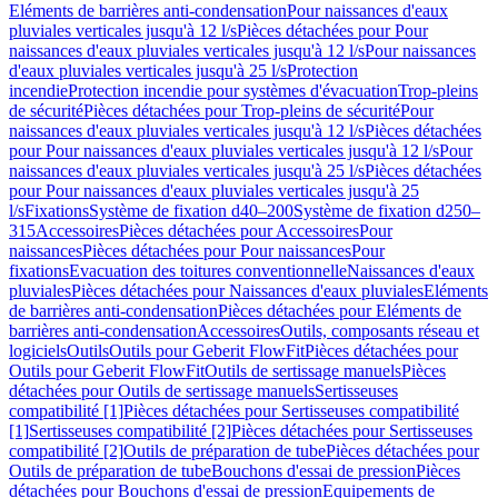
Eléments de barrières anti-condensation
Pour naissances d'eaux
pluviales verticales jusqu'à 12 l/s
Pièces détachées pour Pour
naissances d'eaux pluviales verticales jusqu'à 12 l/s
Pour naissances
d'eaux pluviales verticales jusqu'à 25 l/s
Protection
incendie
Protection incendie pour systèmes d'évacuation
Trop-pleins
de sécurité
Pièces détachées pour Trop-pleins de sécurité
Pour
naissances d'eaux pluviales verticales jusqu'à 12 l/s
Pièces détachées
pour Pour naissances d'eaux pluviales verticales jusqu'à 12 l/s
Pour
naissances d'eaux pluviales verticales jusqu'à 25 l/s
Pièces détachées
pour Pour naissances d'eaux pluviales verticales jusqu'à 25
l/s
Fixations
Système de fixation d40–200
Système de fixation d250–
315
Accessoires
Pièces détachées pour Accessoires
Pour
naissances
Pièces détachées pour Pour naissances
Pour
fixations
Evacuation des toitures conventionnelle
Naissances d'eaux
pluviales
Pièces détachées pour Naissances d'eaux pluviales
Eléments
de barrières anti-condensation
Pièces détachées pour Eléments de
barrières anti-condensation
Accessoires
Outils, composants réseau et
logiciels
Outils
Outils pour Geberit FlowFit
Pièces détachées pour
Outils pour Geberit FlowFit
Outils de sertissage manuels
Pièces
détachées pour Outils de sertissage manuels
Sertisseuses
compatibilité [1]
Pièces détachées pour Sertisseuses compatibilité
[1]
Sertisseuses compatibilité [2]
Pièces détachées pour Sertisseuses
compatibilité [2]
Outils de préparation de tube
Pièces détachées pour
Outils de préparation de tube
Bouchons d'essai de pression
Pièces
détachées pour Bouchons d'essai de pression
Equipements de