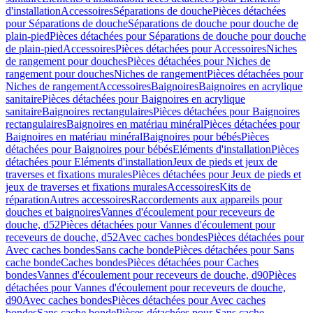
d'installation
Accessoires
Séparations de douche
Pièces détachées
pour Séparations de douche
Séparations de douche pour douche de
plain-pied
Pièces détachées pour Séparations de douche pour douche
de plain-pied
Accessoires
Pièces détachées pour Accessoires
Niches
de rangement pour douches
Pièces détachées pour Niches de
rangement pour douches
Niches de rangement
Pièces détachées pour
Niches de rangement
Accessoires
Baignoires
Baignoires en acrylique
sanitaire
Pièces détachées pour Baignoires en acrylique
sanitaire
Baignoires rectangulaires
Pièces détachées pour Baignoires
rectangulaires
Baignoires en matériau minéral
Pièces détachées pour
Baignoires en matériau minéral
Baignoires pour bébés
Pièces
détachées pour Baignoires pour bébés
Eléments d'installation
Pièces
détachées pour Eléments d'installation
Jeux de pieds et jeux de
traverses et fixations murales
Pièces détachées pour Jeux de pieds et
jeux de traverses et fixations murales
Accessoires
Kits de
réparation
Autres accessoires
Raccordements aux appareils pour
douches et baignoires
Vannes d'écoulement pour receveurs de
douche, d52
Pièces détachées pour Vannes d'écoulement pour
receveurs de douche, d52
Avec caches bondes
Pièces détachées pour
Avec caches bondes
Sans cache bonde
Pièces détachées pour Sans
cache bonde
Caches bondes
Pièces détachées pour Caches
bondes
Vannes d'écoulement pour receveurs de douche, d90
Pièces
détachées pour Vannes d'écoulement pour receveurs de douche,
d90
Avec caches bondes
Pièces détachées pour Avec caches
bondes
Sans cache bonde
Pièces détachées pour Sans cache