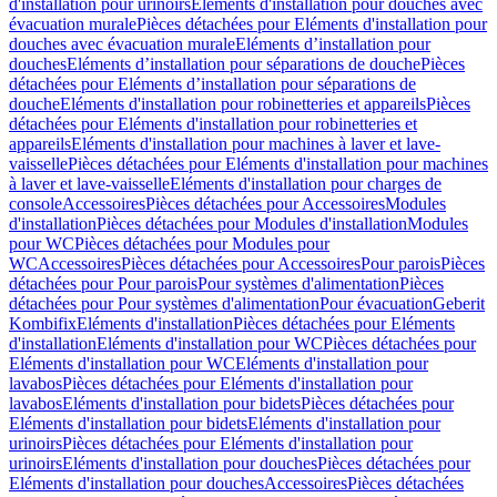
d'installation pour urinoirs
Eléments d'installation pour douches avec
évacuation murale
Pièces détachées pour Eléments d'installation pour
douches avec évacuation murale
Eléments d’installation pour
douches
Eléments d’installation pour séparations de douche
Pièces
détachées pour Eléments d’installation pour séparations de
douche
Eléments d'installation pour robinetteries et appareils
Pièces
détachées pour Eléments d'installation pour robinetteries et
appareils
Eléments d'installation pour machines à laver et lave-
vaisselle
Pièces détachées pour Eléments d'installation pour machines
à laver et lave-vaisselle
Eléments d'installation pour charges de
console
Accessoires
Pièces détachées pour Accessoires
Modules
d'installation
Pièces détachées pour Modules d'installation
Modules
pour WC
Pièces détachées pour Modules pour
WC
Accessoires
Pièces détachées pour Accessoires
Pour parois
Pièces
détachées pour Pour parois
Pour systèmes d'alimentation
Pièces
détachées pour Pour systèmes d'alimentation
Pour évacuation
Geberit
Kombifix
Eléments d'installation
Pièces détachées pour Eléments
d'installation
Eléments d'installation pour WC
Pièces détachées pour
Eléments d'installation pour WC
Eléments d'installation pour
lavabos
Pièces détachées pour Eléments d'installation pour
lavabos
Eléments d'installation pour bidets
Pièces détachées pour
Eléments d'installation pour bidets
Eléments d'installation pour
urinoirs
Pièces détachées pour Eléments d'installation pour
urinoirs
Eléments d'installation pour douches
Pièces détachées pour
Eléments d'installation pour douches
Accessoires
Pièces détachées