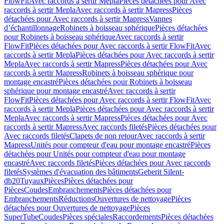
FlowFit
Avec raccords à sertir Mepla
Pièces détachées pour Avec
raccords à sertir Mepla
Avec raccords à sertir Mapress
Pièces
détachées pour Avec raccords à sertir Mapress
Vannes
d’échantillonnage
Robinets à boisseau sphérique
Pièces détachées
pour Robinets à boisseau sphérique
Avec raccords à sertir
FlowFit
Pièces détachées pour Avec raccords à sertir FlowFit
Avec
raccords à sertir Mepla
Pièces détachées pour Avec raccords à sertir
Mepla
Avec raccords à sertir Mapress
Pièces détachées pour Avec
raccords à sertir Mapress
Robinets à boisseau sphérique pour
montage encastré
Pièces détachées pour Robinets à boisseau
sphérique pour montage encastré
Avec raccords à sertir
FlowFit
Pièces détachées pour Avec raccords à sertir FlowFit
Avec
raccords à sertir Mepla
Pièces détachées pour Avec raccords à sertir
Mepla
Avec raccords à sertir Mapress
Pièces détachées pour Avec
raccords à sertir Mapress
Avec raccords filetés
Pièces détachées pour
Avec raccords filetés
Clapets de non retour
Avec raccords à sertir
Mapress
Unités pour compteur d'eau pour montage encastré
Pièces
détachées pour Unités pour compteur d'eau pour montage
encastré
Avec raccords filetés
Pièces détachées pour Avec raccords
filetés
Systèmes d'évacuation des bâtiments
Geberit Silent-
db20
Tuyaux
Pièces
Pièces détachées pour
Pièces
Coudes
Embranchements
Pièces détachées pour
Embranchements
Réductions
Ouvertures de nettoyage
Pièces
détachées pour Ouvertures de nettoyage
Pièces
SuperTube
Coudes
Pièces spéciales
Raccordements
Pièces détachées