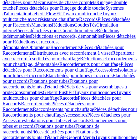
détachées pour Mécanismes de chasse complets
Rinçage double
touche
Pièces détachées pour Rinçage double touche
Systèmes
d'alimentation
Geberit FlowFit
Tuyaux multicouche
Tuyaux
multicouche avec résistance chauffante
Raccords
Pièces détachées
pour Raccords
Manchons
Réductions
Coudes
Tés
Circulation
interne
Pièces détachées pour Circulation interne
Réductions
indémontables
Réductions et raccords, démontables
Pièces détachées
pour Réductions et raccords,
démontables
Obturateurs
Raccordements
Pièces détachées pour
Raccordements
Distributeurs avec raccordement à visser
Répartiteur
avec raccord à sertir
Tés pour chauffage
Réductions et raccordements
pour chauffage, démontables
Raccordements pour chauffage
Pièces
détachées pour Raccordements pour chauffage
Accessoires
Isolations
pour tubes et raccords
Etanchéités pour tubes et raccords
Etanchéités
pour raccords
Fixations pour tubes
Fixations pour
raccordements
Joints d'étanchéité
Sets de vis pour assemblages à
bride
Consommables
Geberit PushFit
Tuyaux multicouches
Tuyaux
multicouches pour chauffage
Raccords
Pièces détachées pour
Raccords
Raccordements
Pièces détachées pour
Raccordements
Raccordements pour chauffage
Pièces détachées pour
Raccordements pour chauffage
Accessoires
Pièces détachées pour
Accessoires
Isolations pour tubes et raccords
Etanchements pour
tubes et raccords
Fixations pour tubes
Fixations de
raccordements
Pièces détachées pour Fixations de
raccordements
Joints d'étanchéité
Geberit Mepla
Tuyaux multicouches