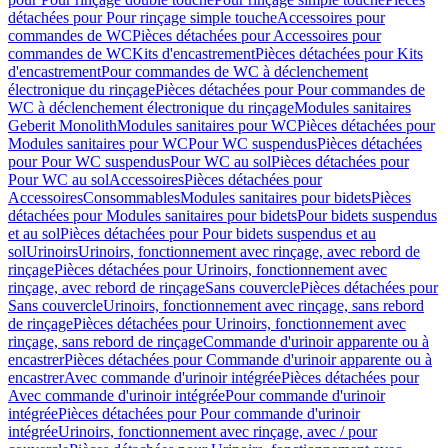
détachées pour Pour rinçage simple touche
Accessoires pour
commandes de WC
Pièces détachées pour Accessoires pour
commandes de WC
Kits d'encastrement
Pièces détachées pour Kits
d'encastrement
Pour commandes de WC à déclenchement
électronique du rinçage
Pièces détachées pour Pour commandes de
WC à déclenchement électronique du rinçage
Modules sanitaires
Geberit Monolith
Modules sanitaires pour WC
Pièces détachées pour
Modules sanitaires pour WC
Pour WC suspendus
Pièces détachées
pour Pour WC suspendus
Pour WC au sol
Pièces détachées pour
Pour WC au sol
Accessoires
Pièces détachées pour
Accessoires
Consommables
Modules sanitaires pour bidets
Pièces
détachées pour Modules sanitaires pour bidets
Pour bidets suspendus
et au sol
Pièces détachées pour Pour bidets suspendus et au
sol
Urinoirs
Urinoirs, fonctionnement avec rinçage, avec rebord de
rinçage
Pièces détachées pour Urinoirs, fonctionnement avec
rinçage, avec rebord de rinçage
Sans couvercle
Pièces détachées pour
Sans couvercle
Urinoirs, fonctionnement avec rinçage, sans rebord
de rinçage
Pièces détachées pour Urinoirs, fonctionnement avec
rinçage, sans rebord de rinçage
Commande d'urinoir apparente ou à
encastrer
Pièces détachées pour Commande d'urinoir apparente ou à
encastrer
Avec commande d'urinoir intégrée
Pièces détachées pour
Avec commande d'urinoir intégrée
Pour commande d'urinoir
intégrée
Pièces détachées pour Pour commande d'urinoir
intégrée
Urinoirs, fonctionnement avec rinçage, avec / pour