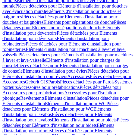
urinoirs
Eléments d'installation pour douches avec évacuation
murale
Pièces détachées pour Eléments d'installation pour douches
avec évacuation murale
Eléments d'installation pour douches et
baignoires
Pièces détachées pour Eléments d'installation pour
douches et baignoires
Eléments pour séparations de douche
Pièces
détachées pour Eléments pour séparations de douche
Eléments
d'installation pour déversoirs
Pièces détachées pour Eléments
d'installation pour déversoirs
Eléments d'installation pour
robinetteries
Pièces détachées pour Eléments d'installation pour
robinetteries
Eléments d'installation pour machines à laver et lave-
vaisselle
Pièces détachées pour Eléments d'installation pour machines
à laver et lave-vaisselle
Eléments d'installation pour charges de
console
Pièces détachées pour Eléments d'installation pour charges
de console
Eléments d'installation pour éviers
Pièces détachées pour
Eléments d'installation pour éviers
Accessoires
Pièces détachées pour
Accessoires
Geberit GIS
Parois
Pièces détachées pour Parois
Systèmes
porteurs
Accessoires pour préfabrications
Pièces détachées pour
Accessoires pour préfabrications
Accessoires pour l'isolation
phonique
Revêtements
Eléments d'installation
Pièces détachées pour
Eléments d'installation
Eléments d'installation pour WC
Pièces
détachées pour Eléments d'installation pour WC
Eléments
d'installation pour lavabos
Pièces détachées pour Eléments
d'installation pour lavabos
Eléments d'installation pour bidets
Pièces
détachées pour Eléments d'installation pour bidets
Eléments
d'installation pour urinoirs
Pièces détachées pour Eléments