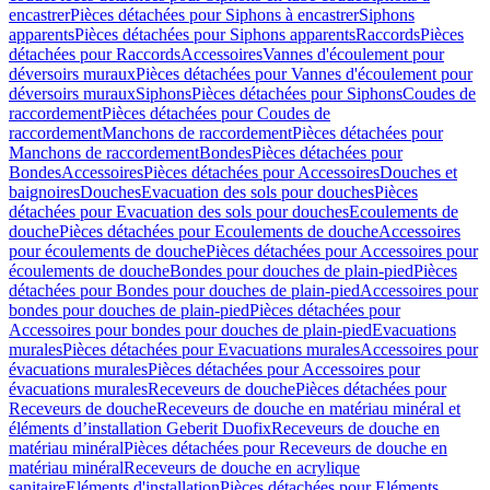
encastrer
Pièces détachées pour Siphons à encastrer
Siphons
apparents
Pièces détachées pour Siphons apparents
Raccords
Pièces
détachées pour Raccords
Accessoires
Vannes d'écoulement pour
déversoirs muraux
Pièces détachées pour Vannes d'écoulement pour
déversoirs muraux
Siphons
Pièces détachées pour Siphons
Coudes de
raccordement
Pièces détachées pour Coudes de
raccordement
Manchons de raccordement
Pièces détachées pour
Manchons de raccordement
Bondes
Pièces détachées pour
Bondes
Accessoires
Pièces détachées pour Accessoires
Douches et
baignoires
Douches
Evacuation des sols pour douches
Pièces
détachées pour Evacuation des sols pour douches
Ecoulements de
douche
Pièces détachées pour Ecoulements de douche
Accessoires
pour écoulements de douche
Pièces détachées pour Accessoires pour
écoulements de douche
Bondes pour douches de plain-pied
Pièces
détachées pour Bondes pour douches de plain-pied
Accessoires pour
bondes pour douches de plain-pied
Pièces détachées pour
Accessoires pour bondes pour douches de plain-pied
Evacuations
murales
Pièces détachées pour Evacuations murales
Accessoires pour
évacuations murales
Pièces détachées pour Accessoires pour
évacuations murales
Receveurs de douche
Pièces détachées pour
Receveurs de douche
Receveurs de douche en matériau minéral et
éléments d’installation Geberit Duofix
Receveurs de douche en
matériau minéral
Pièces détachées pour Receveurs de douche en
matériau minéral
Receveurs de douche en acrylique
sanitaire
Eléments d'installation
Pièces détachées pour Eléments