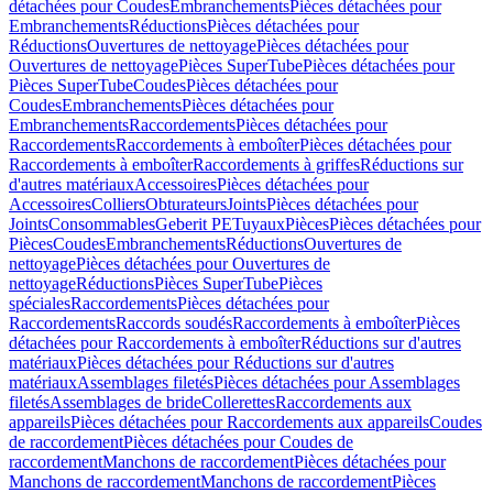
détachées pour Coudes
Embranchements
Pièces détachées pour
Embranchements
Réductions
Pièces détachées pour
Réductions
Ouvertures de nettoyage
Pièces détachées pour
Ouvertures de nettoyage
Pièces SuperTube
Pièces détachées pour
Pièces SuperTube
Coudes
Pièces détachées pour
Coudes
Embranchements
Pièces détachées pour
Embranchements
Raccordements
Pièces détachées pour
Raccordements
Raccordements à emboîter
Pièces détachées pour
Raccordements à emboîter
Raccordements à griffes
Réductions sur
d'autres matériaux
Accessoires
Pièces détachées pour
Accessoires
Colliers
Obturateurs
Joints
Pièces détachées pour
Joints
Consommables
Geberit PE
Tuyaux
Pièces
Pièces détachées pour
Pièces
Coudes
Embranchements
Réductions
Ouvertures de
nettoyage
Pièces détachées pour Ouvertures de
nettoyage
Réductions
Pièces SuperTube
Pièces
spéciales
Raccordements
Pièces détachées pour
Raccordements
Raccords soudés
Raccordements à emboîter
Pièces
détachées pour Raccordements à emboîter
Réductions sur d'autres
matériaux
Pièces détachées pour Réductions sur d'autres
matériaux
Assemblages filetés
Pièces détachées pour Assemblages
filetés
Assemblages de bride
Collerettes
Raccordements aux
appareils
Pièces détachées pour Raccordements aux appareils
Coudes
de raccordement
Pièces détachées pour Coudes de
raccordement
Manchons de raccordement
Pièces détachées pour
Manchons de raccordement
Manchons de raccordement
Pièces