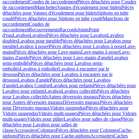
raccordement
Coudes de raccordement
Pièces détachées pour Coudes
de raccordement
Manchettes
Vannes d'écoulement pour bidets
Pièces
détachées pour Vannes d'écoulement pour bidets
Siphons en tube
coudé
Pièces détachées pour Siphons en tube coudé
Manchons de
raccordement
Coudes de
raccordement
Recouvrements
Raccords
Joints
Point
d'eau
Lavabos
Lavabos
Pièces détachées pour Lavabos
Lavabos
doubles
Lavabos pour meuble
Pièces détachées pour Lavabos pour
meuble
Lavabos à poser
Pièces détachées pour Lavabos à poser
Lave-
mains
Pièces détachées pour Lave-mains
Lave-mains à poser
Lave-
mains d'angle
Pièces détachées pour Lave-mains d'angle
Lavabos
semi-emboîtés
Pièces détachées pour Lavabos semi-
emboîtés
Lavabos à emboîter
Lavabos à encastrer par le
dessous
Pièces détachées pour Lavabos à encastrer par le
dessous
Lavabos d'angle
Pièces détachées pour Lavabos
d'angle
Lavabos Comfort
Lavabos pour enfants
Pièces détachées pour
Lavabos pour enfants
Lavabos
Lavabos collectifs
Pièces détachées
pour Lavabos collectifs
Autres déversoirs muraux
Pièces détachées
pour Autres déversoirs muraux
Déversoirs muraux
Pièces détachées
pour Déversoirs muraux
Vidoirs suspendus
Pièces détachées pour
Vidoirs suspendus
Vidoirs multi-usages
Pièces détachées pour Vidoirs
multi-usages
Vidoirs pour plâtre
Lavabos pour salles de classe
Pièces
détachées pour Lavabos pour salles de
classe
Accessoires
Colonnes
Pièces détachées pour Colonnes
Cache-
siphons
Pièces détachées pour Cache-siphons
Accessoires
Caches