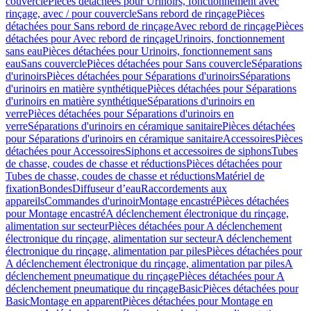
couvercle
Pièces détachées pour Urinoirs, fonctionnement avec
rinçage, avec / pour couvercle
Sans rebord de rinçage
Pièces
détachées pour Sans rebord de rinçage
Avec rebord de rinçage
Pièces
détachées pour Avec rebord de rinçage
Urinoirs, fonctionnement
sans eau
Pièces détachées pour Urinoirs, fonctionnement sans
eau
Sans couvercle
Pièces détachées pour Sans couvercle
Séparations
d'urinoirs
Pièces détachées pour Séparations d'urinoirs
Séparations
d'urinoirs en matière synthétique
Pièces détachées pour Séparations
d'urinoirs en matière synthétique
Séparations d'urinoirs en
verre
Pièces détachées pour Séparations d'urinoirs en
verre
Séparations d'urinoirs en céramique sanitaire
Pièces détachées
pour Séparations d'urinoirs en céramique sanitaire
Accessoires
Pièces
détachées pour Accessoires
Siphons et accessoires de siphons
Tubes
de chasse, coudes de chasse et réductions
Pièces détachées pour
Tubes de chasse, coudes de chasse et réductions
Matériel de
fixation
Bondes
Diffuseur d’eau
Raccordements aux
appareils
Commandes d'urinoir
Montage encastré
Pièces détachées
pour Montage encastré
A déclenchement électronique du rinçage,
alimentation sur secteur
Pièces détachées pour A déclenchement
électronique du rinçage, alimentation sur secteur
A déclenchement
électronique du rinçage, alimentation par piles
Pièces détachées pour
A déclenchement électronique du rinçage, alimentation par piles
A
déclenchement pneumatique du rinçage
Pièces détachées pour A
déclenchement pneumatique du rinçage
Basic
Pièces détachées pour
Basic
Montage en apparent
Pièces détachées pour Montage en