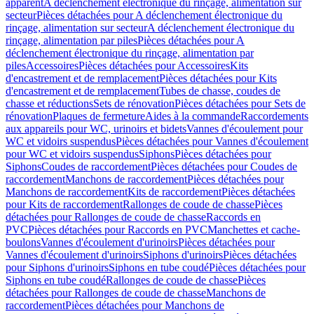
apparent
A déclenchement électronique du rinçage, alimentation sur
secteur
Pièces détachées pour A déclenchement électronique du
rinçage, alimentation sur secteur
A déclenchement électronique du
rinçage, alimentation par piles
Pièces détachées pour A
déclenchement électronique du rinçage, alimentation par
piles
Accessoires
Pièces détachées pour Accessoires
Kits
d'encastrement et de remplacement
Pièces détachées pour Kits
d'encastrement et de remplacement
Tubes de chasse, coudes de
chasse et réductions
Sets de rénovation
Pièces détachées pour Sets de
rénovation
Plaques de fermeture
Aides à la commande
Raccordements
aux appareils pour WC, urinoirs et bidets
Vannes d'écoulement pour
WC et vidoirs suspendus
Pièces détachées pour Vannes d'écoulement
pour WC et vidoirs suspendus
Siphons
Pièces détachées pour
Siphons
Coudes de raccordement
Pièces détachées pour Coudes de
raccordement
Manchons de raccordement
Pièces détachées pour
Manchons de raccordement
Kits de raccordement
Pièces détachées
pour Kits de raccordement
Rallonges de coude de chasse
Pièces
détachées pour Rallonges de coude de chasse
Raccords en
PVC
Pièces détachées pour Raccords en PVC
Manchettes et cache-
boulons
Vannes d'écoulement d'urinoirs
Pièces détachées pour
Vannes d'écoulement d'urinoirs
Siphons d'urinoirs
Pièces détachées
pour Siphons d'urinoirs
Siphons en tube coudé
Pièces détachées pour
Siphons en tube coudé
Rallonges de coude de chasse
Pièces
détachées pour Rallonges de coude de chasse
Manchons de
raccordement
Pièces détachées pour Manchons de