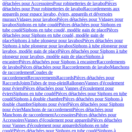
détachées pour Accessoires
Pour robinetteries de lavabo
Pièces
détachées pour Pour robinetteries de lavabo
Raccordements aux
appareils pour espace lavabo, éviers, appareils et déversoirs
muraux
Vidages pour lavabos
Pièces détachées pour Vidages pour
lavabos
Siphons en tube coudé
Pièces détachées pour Siphons en
tube coudé
Siphons en tube coudé, modèle gain de place
Pièces
détachées pour Siphons en tube coudé, modèle gain de
place
Siphons à tube plongeur pour lavabos
Pièces détachées pour
Siphons à tube plongeur pour lavabos
Siphons à tube plongeur pour
lavabos, modèle gain de place
Pièces détachées pour Siphons à tube
plongeur pour lavabos, modèle gain de place
Siphons à
encastrer
Pièces détachées pour Siphons à encastrer
Raccordements
de lavabo
Pièces détachées pour Raccordements de lavabo
Manchons
de raccordement
Coudes de
raccordement
Recouvrements
Raccords
Pièces détachées pour
Raccords
Joints
Tubes de trop-plein
Rallonges
Vannes d'écoulement
pour éviers
Pièces détachées pour Vannes d'écoulement pour
éviers
Siphons en tube coudé
Pièces détachées pour Siphons en tube
coudé
Siphons à double chambre
Pièces détachées pour Siphons à
double chambre
Siphons pour évier
Pièces détachées pour Siphons
pour évier
Manchons de raccordement
Pièces détachées pour
Manchons de raccordement
Accessoires
Pièces détachées pour
Accessoires
Vannes d'écoulement pour appareils
Pièces détachées
pour Vannes d'écoulement pour appareils
Siphons en tube
coudé
Pièces détachées pour Siphons en tube coudé
Siphons à