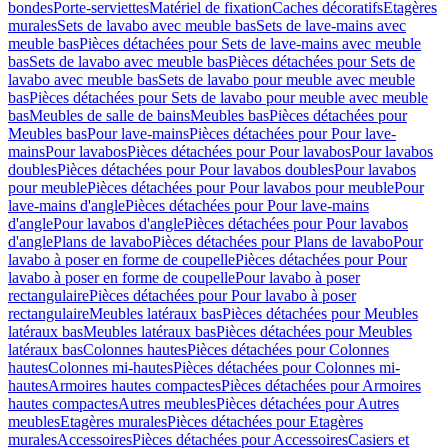
bondes
Porte-serviettes
Matériel de fixation
Caches décoratifs
Etagères
murales
Sets de lavabo avec meuble bas
Sets de lave-mains avec
meuble bas
Pièces détachées pour Sets de lave-mains avec meuble
bas
Sets de lavabo avec meuble bas
Pièces détachées pour Sets de
lavabo avec meuble bas
Sets de lavabo pour meuble avec meuble
bas
Pièces détachées pour Sets de lavabo pour meuble avec meuble
bas
Meubles de salle de bains
Meubles bas
Pièces détachées pour
Meubles bas
Pour lave-mains
Pièces détachées pour Pour lave-
mains
Pour lavabos
Pièces détachées pour Pour lavabos
Pour lavabos
doubles
Pièces détachées pour Pour lavabos doubles
Pour lavabos
pour meuble
Pièces détachées pour Pour lavabos pour meuble
Pour
lave-mains d'angle
Pièces détachées pour Pour lave-mains
d'angle
Pour lavabos d'angle
Pièces détachées pour Pour lavabos
d'angle
Plans de lavabo
Pièces détachées pour Plans de lavabo
Pour
lavabo à poser en forme de coupelle
Pièces détachées pour Pour
lavabo à poser en forme de coupelle
Pour lavabo à poser
rectangulaire
Pièces détachées pour Pour lavabo à poser
rectangulaire
Meubles latéraux bas
Pièces détachées pour Meubles
latéraux bas
Meubles latéraux bas
Pièces détachées pour Meubles
latéraux bas
Colonnes hautes
Pièces détachées pour Colonnes
hautes
Colonnes mi-hautes
Pièces détachées pour Colonnes mi-
hautes
Armoires hautes compactes
Pièces détachées pour Armoires
hautes compactes
Autres meubles
Pièces détachées pour Autres
meubles
Etagères murales
Pièces détachées pour Etagères
murales
Accessoires
Pièces détachées pour Accessoires
Casiers et