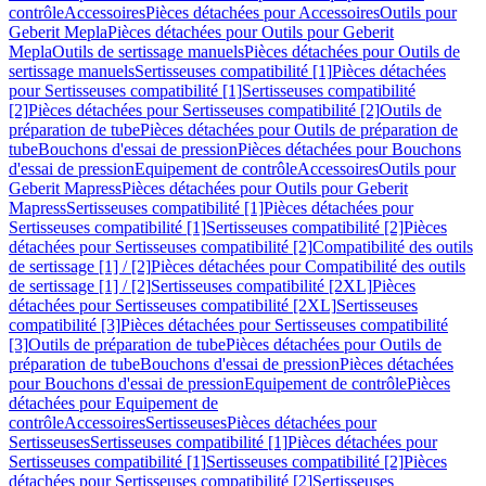
contrôle
Accessoires
Pièces détachées pour Accessoires
Outils pour
Geberit Mepla
Pièces détachées pour Outils pour Geberit
Mepla
Outils de sertissage manuels
Pièces détachées pour Outils de
sertissage manuels
Sertisseuses compatibilité [1]
Pièces détachées
pour Sertisseuses compatibilité [1]
Sertisseuses compatibilité
[2]
Pièces détachées pour Sertisseuses compatibilité [2]
Outils de
préparation de tube
Pièces détachées pour Outils de préparation de
tube
Bouchons d'essai de pression
Pièces détachées pour Bouchons
d'essai de pression
Equipement de contrôle
Accessoires
Outils pour
Geberit Mapress
Pièces détachées pour Outils pour Geberit
Mapress
Sertisseuses compatibilité [1]
Pièces détachées pour
Sertisseuses compatibilité [1]
Sertisseuses compatibilité [2]
Pièces
détachées pour Sertisseuses compatibilité [2]
Compatibilité des outils
de sertissage [1] / [2]
Pièces détachées pour Compatibilité des outils
de sertissage [1] / [2]
Sertisseuses compatibilité [2XL]
Pièces
détachées pour Sertisseuses compatibilité [2XL]
Sertisseuses
compatibilité [3]
Pièces détachées pour Sertisseuses compatibilité
[3]
Outils de préparation de tube
Pièces détachées pour Outils de
préparation de tube
Bouchons d'essai de pression
Pièces détachées
pour Bouchons d'essai de pression
Equipement de contrôle
Pièces
détachées pour Equipement de
contrôle
Accessoires
Sertisseuses
Pièces détachées pour
Sertisseuses
Sertisseuses compatibilité [1]
Pièces détachées pour
Sertisseuses compatibilité [1]
Sertisseuses compatibilité [2]
Pièces
détachées pour Sertisseuses compatibilité [2]
Sertisseuses