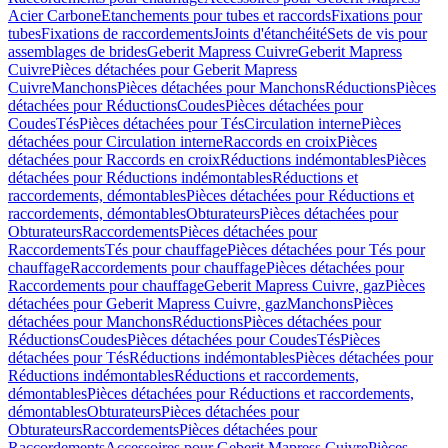
Acier Carbone
Etanchements pour tubes et raccords
Fixations pour
tubes
Fixations de raccordements
Joints d'étanchéité
Sets de vis pour
assemblages de brides
Geberit Mapress Cuivre
Geberit Mapress
Cuivre
Pièces détachées pour Geberit Mapress
Cuivre
Manchons
Pièces détachées pour Manchons
Réductions
Pièces
détachées pour Réductions
Coudes
Pièces détachées pour
Coudes
Tés
Pièces détachées pour Tés
Circulation interne
Pièces
détachées pour Circulation interne
Raccords en croix
Pièces
détachées pour Raccords en croix
Réductions indémontables
Pièces
détachées pour Réductions indémontables
Réductions et
raccordements, démontables
Pièces détachées pour Réductions et
raccordements, démontables
Obturateurs
Pièces détachées pour
Obturateurs
Raccordements
Pièces détachées pour
Raccordements
Tés pour chauffage
Pièces détachées pour Tés pour
chauffage
Raccordements pour chauffage
Pièces détachées pour
Raccordements pour chauffage
Geberit Mapress Cuivre, gaz
Pièces
détachées pour Geberit Mapress Cuivre, gaz
Manchons
Pièces
détachées pour Manchons
Réductions
Pièces détachées pour
Réductions
Coudes
Pièces détachées pour Coudes
Tés
Pièces
détachées pour Tés
Réductions indémontables
Pièces détachées pour
Réductions indémontables
Réductions et raccordements,
démontables
Pièces détachées pour Réductions et raccordements,
démontables
Obturateurs
Pièces détachées pour
Obturateurs
Raccordements
Pièces détachées pour
Raccordements
Accessoires pour Geberit Mapress Cuivre
Pièces