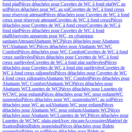
fond plat
Pièces détachées pour Cuvettes de WC à fond plat
WC au
sol
Pièces détachées pour WC au sol
Cuvettes de WC à fond creux
pour réservoir attenant
Pièces détachées pour Cuvettes de WC à fond
creux pour réservoir attenant
Cuvettes de WC à fond creux
Pièces
détachées pour Cuvettes de WC à fond creux
Cuvettes de WC à
fond plat
Pièces détachées pour Cuvettes de WC à fond
plat
Réservoirs apparents pour WC, en céramique
sanitaire
Attenant
Abattants WC
Pièces détachées pour Abattants
WC
Abattants WC
Pièces détachées pour Abattants WC
WC
Comfort
Pièces détachées pour WC Comfort
Cuvettes de WC à fond
creux surélevées
Pièces détachées pour Cuvettes de WC à fond
creux surélevées
Cuvettes de WC à fond plat surélevées
Pièces
détachées pour Cuvettes de WC à fond plat surélevées
Cuvettes de
WC à fond creux rallongées
Pièces détachées pour Cuvettes de WC
à fond creux rallongées
Abattants WC Comfort
Pièces détachées pour
Abattants WC Comfort
Abattants WC
Pièces détachées pour
Abattants WC
Lunettes de WC
Pièces détachées pour Lunettes de
WC
WC pour enfants
Pièces détachées pour WC pour enfants
WC
suspendus
Pièces détachées pour WC suspendus
WC au sol
Pièces
détachées pour WC au sol
Abattants WC pour enfants
Pièces
détachées pour Abattants WC pour enfants
Abattants WC
Pièces
détachées pour Abattants WC
Lunettes de WC
Pièces détachées pour
Lunettes de WC
WC plain-pied
Avec rinçage
Accessoires
Matériel de
fixation
Bidets
Bidets suspendus
Pièces détachées pour Bidets
suspendus
Bidets au sol
Pièces détachées pour Bidets au