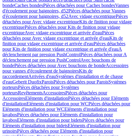
bonde
Caches bondes
Pièces détachées pour Caches bondes
Vannes
d'écoulement pour baignoires, d52
Pièces détachées pour Vannes
d'écoulement pour baignoires, d52
Avec vidage excentrique
Pièces
détachées pour Avec vidage excentrique
Kits de finition pour vidage
excentrique
Pièces détachées pour Kits de finition pour vidage
excentrique
Avec vidage excentrique et arrivée d'eau
Pièces
détachées pour Avec vidage excentrique et arrivée d'eau
Kits de
finition pour vidage excentrique et arrivée d'eau
Pièces détachées
pour Kits de finition pour vidage excentrique et arrivée d'eau
A
déclenchement par pression PushControl
Pièces détachées pour A
déclenchement par pression PushControl
Avec bouchons de
bonde
Pièces détachées pour Avec bouchons de bonde
Accessoires
pour vannes d'écoulement de baignoires
Kits de
raccordement
Arrivées d'eau
Systèmes d'installation et de chasse
d'eau
Geberit Duofix
Parois
Pièces détachées pour Parois
Systèmes
porteurs
Pièces détachées pour Systèmes
porteurs
Revêtements
Accessoires
Pièces détachées pour
Accessoires
Eléments d'installation
Pièces détachées pour Eléments
d'installation
Eléments d'installation pour WC
Pièces détachées pour
Eléments d'installation pour WC
Eléments d'installation pour
lavabos
Pièces détachées pour Eléments d'installation pour
lavabos
Eléments d'installation pour bidets
Pièces détachées pour
Eléments d'installation pour bidets
Eléments d'installation pour
urinoirs
Pièces détachées pour Eléments d'installation pour