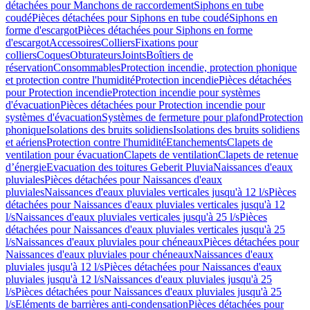
détachées pour Manchons de raccordement
Siphons en tube
coudé
Pièces détachées pour Siphons en tube coudé
Siphons en
forme d'escargot
Pièces détachées pour Siphons en forme
d'escargot
Accessoires
Colliers
Fixations pour
colliers
Coques
Obturateurs
Joints
Boîtiers de
réservation
Consommables
Protection incendie, protection phonique
et protection contre l'humidité
Protection incendie
Pièces détachées
pour Protection incendie
Protection incendie pour systèmes
d'évacuation
Pièces détachées pour Protection incendie pour
systèmes d'évacuation
Systèmes de fermeture pour plafond
Protection
phonique
Isolations des bruits solidiens
Isolations des bruits solidiens
et aériens
Protection contre l'humidité
Etanchements
Clapets de
ventilation pour évacuation
Clapets de ventilation
Clapets de retenue
d’énergie
Evacuation des toitures Geberit Pluvia
Naissances d'eaux
pluviales
Pièces détachées pour Naissances d'eaux
pluviales
Naissances d'eaux pluviales verticales jusqu'à 12 l/s
Pièces
détachées pour Naissances d'eaux pluviales verticales jusqu'à 12
l/s
Naissances d'eaux pluviales verticales jusqu'à 25 l/s
Pièces
détachées pour Naissances d'eaux pluviales verticales jusqu'à 25
l/s
Naissances d'eaux pluviales pour chéneaux
Pièces détachées pour
Naissances d'eaux pluviales pour chéneaux
Naissances d'eaux
pluviales jusqu'à 12 l/s
Pièces détachées pour Naissances d'eaux
pluviales jusqu'à 12 l/s
Naissances d'eaux pluviales jusqu'à 25
l/s
Pièces détachées pour Naissances d'eaux pluviales jusqu'à 25
l/s
Eléments de barrières anti-condensation
Pièces détachées pour