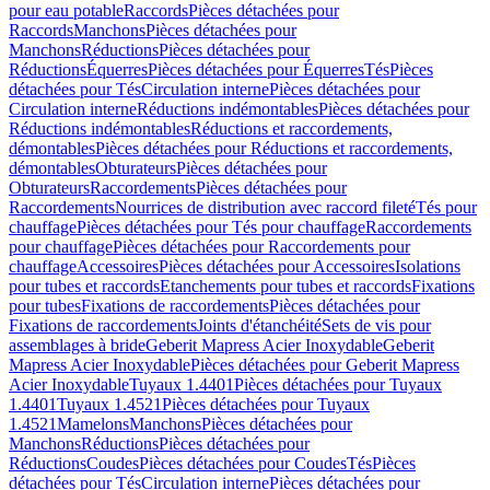
pour eau potable
Raccords
Pièces détachées pour
Raccords
Manchons
Pièces détachées pour
Manchons
Réductions
Pièces détachées pour
Réductions
Équerres
Pièces détachées pour Équerres
Tés
Pièces
détachées pour Tés
Circulation interne
Pièces détachées pour
Circulation interne
Réductions indémontables
Pièces détachées pour
Réductions indémontables
Réductions et raccordements,
démontables
Pièces détachées pour Réductions et raccordements,
démontables
Obturateurs
Pièces détachées pour
Obturateurs
Raccordements
Pièces détachées pour
Raccordements
Nourrices de distribution avec raccord fileté
Tés pour
chauffage
Pièces détachées pour Tés pour chauffage
Raccordements
pour chauffage
Pièces détachées pour Raccordements pour
chauffage
Accessoires
Pièces détachées pour Accessoires
Isolations
pour tubes et raccords
Etanchements pour tubes et raccords
Fixations
pour tubes
Fixations de raccordements
Pièces détachées pour
Fixations de raccordements
Joints d'étanchéité
Sets de vis pour
assemblages à bride
Geberit Mapress Acier Inoxydable
Geberit
Mapress Acier Inoxydable
Pièces détachées pour Geberit Mapress
Acier Inoxydable
Tuyaux 1.4401
Pièces détachées pour Tuyaux
1.4401
Tuyaux 1.4521
Pièces détachées pour Tuyaux
1.4521
Mamelons
Manchons
Pièces détachées pour
Manchons
Réductions
Pièces détachées pour
Réductions
Coudes
Pièces détachées pour Coudes
Tés
Pièces
détachées pour Tés
Circulation interne
Pièces détachées pour