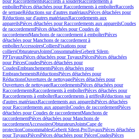
pour Raccordements
Raccords à souder
Raccordements à
emboîter
Pièces détachées pour Raccordements à emboîter
Raccords
de serrage
Réductions sur d'autres matériaux
Pièces détachées pour
Réductions sur d'autres matériaux
Raccordements aux
appareils
Pièces détachées pour Raccordements aux appareils
Coudes
de raccordement
Pièces détachées pour Coudes de
raccordement
Manchons de raccordement à emboîter
Pièces
détachées pour Manchons de raccordement à
emboîter
Accessoires
Colliers
Fixations pour
colliers
Obturateurs
Joints
Consommables
Geberit Silent-
PP
Tuyaux
Pièces détachées pour Tuyaux
Pièces
Pièces détachées
pour Pièces
Coudes
Pièces détachées pour
Coudes
Embranchements
Pièces détachées pour
Embranchements
Réductions
Pièces détachées pour
Réductions
Ouvertures de nettoyage
Pièces détachées pour
Ouvertures de nettoyage
Raccordements
Pièces détachées pour
Raccordements
Raccordements à emboîter
Pièces détachées pour
Raccordements à emboîter
Raccordements à griffes
Réductions sur
d'autres matériaux
Raccordements aux appareils
Pièces détachées
pour Raccordements aux appareils
Coudes de raccordement
Pièces
détachées pour Coudes de raccordement
Manchons de
raccordement
Pièces détachées pour Manchons de
raccordement
Accessoires
Obturateurs
Joints
Cape de
protection
Consommables
Geberit Silent-Pro
Tuyaux
Pièces détachées
pour Tuyaux
Pièces
Pièces détachées pour Pièces
Coudes
Pièces