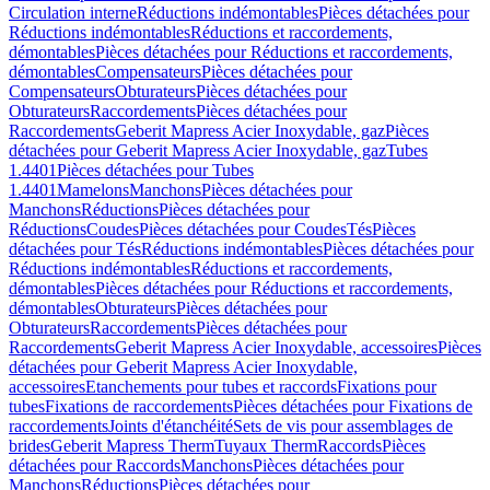
Circulation interne
Réductions indémontables
Pièces détachées pour
Réductions indémontables
Réductions et raccordements,
démontables
Pièces détachées pour Réductions et raccordements,
démontables
Compensateurs
Pièces détachées pour
Compensateurs
Obturateurs
Pièces détachées pour
Obturateurs
Raccordements
Pièces détachées pour
Raccordements
Geberit Mapress Acier Inoxydable, gaz
Pièces
détachées pour Geberit Mapress Acier Inoxydable, gaz
Tubes
1.4401
Pièces détachées pour Tubes
1.4401
Mamelons
Manchons
Pièces détachées pour
Manchons
Réductions
Pièces détachées pour
Réductions
Coudes
Pièces détachées pour Coudes
Tés
Pièces
détachées pour Tés
Réductions indémontables
Pièces détachées pour
Réductions indémontables
Réductions et raccordements,
démontables
Pièces détachées pour Réductions et raccordements,
démontables
Obturateurs
Pièces détachées pour
Obturateurs
Raccordements
Pièces détachées pour
Raccordements
Geberit Mapress Acier Inoxydable, accessoires
Pièces
détachées pour Geberit Mapress Acier Inoxydable,
accessoires
Etanchements pour tubes et raccords
Fixations pour
tubes
Fixations de raccordements
Pièces détachées pour Fixations de
raccordements
Joints d'étanchéité
Sets de vis pour assemblages de
brides
Geberit Mapress Therm
Tuyaux Therm
Raccords
Pièces
détachées pour Raccords
Manchons
Pièces détachées pour
Manchons
Réductions
Pièces détachées pour