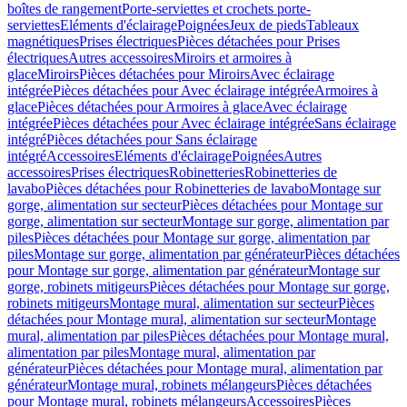
boîtes de rangement
Porte-serviettes et crochets porte-
serviettes
Eléments d'éclairage
Poignées
Jeux de pieds
Tableaux
magnétiques
Prises électriques
Pièces détachées pour Prises
électriques
Autres accessoires
Miroirs et armoires à
glace
Miroirs
Pièces détachées pour Miroirs
Avec éclairage
intégrée
Pièces détachées pour Avec éclairage intégrée
Armoires à
glace
Pièces détachées pour Armoires à glace
Avec éclairage
intégrée
Pièces détachées pour Avec éclairage intégrée
Sans éclairage
intégré
Pièces détachées pour Sans éclairage
intégré
Accessoires
Eléments d'éclairage
Poignées
Autres
accessoires
Prises électriques
Robinetteries
Robinetteries de
lavabo
Pièces détachées pour Robinetteries de lavabo
Montage sur
gorge, alimentation sur secteur
Pièces détachées pour Montage sur
gorge, alimentation sur secteur
Montage sur gorge, alimentation par
piles
Pièces détachées pour Montage sur gorge, alimentation par
piles
Montage sur gorge, alimentation par générateur
Pièces détachées
pour Montage sur gorge, alimentation par générateur
Montage sur
gorge, robinets mitigeurs
Pièces détachées pour Montage sur gorge,
robinets mitigeurs
Montage mural, alimentation sur secteur
Pièces
détachées pour Montage mural, alimentation sur secteur
Montage
mural, alimentation par piles
Pièces détachées pour Montage mural,
alimentation par piles
Montage mural, alimentation par
générateur
Pièces détachées pour Montage mural, alimentation par
générateur
Montage mural, robinets mélangeurs
Pièces détachées
pour Montage mural, robinets mélangeurs
Accessoires
Pièces