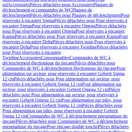
sol
Accessoires
Pièces détachées pour Accessoires
Plaques de
déclenchement et commandes de WC
Plaques de
déclenchement
Pièces détachées pour Plaques de déclenchement
Pour
réservoirs à encastrer Sigma
Pièces détachées pour Pour réservoirs à
encastrer Sigma
Pour réservoirs à encastrer Omega
Pièces détachées
pour Pour réservoirs à encastrer Omega
Pour réservoirs à encastrer
Kappa
Pièces détachées pour Pour réservoirs à encastrer Kappa
Pour
réservoirs à encastrer Delta
Pièces détachées pour Pour réservoirs à
encastrer Delta
Pour réservoirs à encastrer Twinline
Pièces détachées
pour Pour réservoirs à encastrer
Twinline
Accessoires
Consommables
Commandes de WC à
déclenchement électronique du rinçage
Pièces détachées pour
Commandes de WC à déclenchement électronique du rinçage
Pour
alimentation sur secteur, pour réservoirs à encastrer Geberit Sigma
12 cm
Pièces détachées pour Pour alimentation sur secteur, pour
réservoirs à encastrer Geberit Sigma 12 cm
Pour alimentation sur
secteur, pour réservoirs à encastrer Geberit Omega 12 cm
Pièces
détachées pour Pour alimentation sur secteur, pour réservoirs à
encastrer Geberit Omega 12 cm
Pour alimentation par piles, pour
réservoirs à encastrer Geberit Sigma 12 cm
Pièces détachées pour
Pour alimentation par piles, pour réservoirs à encastrer Geberit
Sigma 12 cm
Commandes de WC à déclenchement pneumatique du
rinçage
Pièces détachées pour Commandes de WC à déclenchement
pneumatique du rinçage
Pour rinçage double touche
Pièces détachées
pour Pour rinçage double touche
Pour rinçage simple touche
Pièces