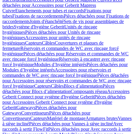
détachées pour Accessoires pour Geberit Mapress
Cuivre
Etanchements pour tubes et raccords
Fixations pour
tubes
Fixations de raccordements
Pièces détachées pour Fixations de
raccordements
Joints d'étanchéité
Sets de vis pour assemblages de
brides
Système d'hygiène Geberit
Unités de rinçage
hygiéniques
Pièces détachées pour Unités de rinçage
hygiéniques
Accessoires pour unités de rinçage
hygiéniques
Capteurs
Câbles
Couvertures et plaques de
fermeture
Réservoirs et commandes de WC avec rinçage forcé
hygiénique
Pièces détachées pour Réservoirs et commandes de WC
avec rinçage forcé hygiénique
Réservoirs à encastrer avec rinçage
forcé hygiénique
Modules d’hygiène intégrés
Pièces détachées pour
Modules d’hygiène intégrés
Accessoires pour réservoirs et
commandes de WC avec rinçage forcé hygiénique
Pièces détachées
pour Accessoires pour réservoirs et commandes de WC avec rinçage
forcé hygiénique
Capteurs
Câbles
Blocs d’alimentation
Pièces
détachées pour Blocs d’alimentation
Composants réseau
Accessoires
Geberit Connect pour système d'hygiène Geberit
Pièces détachées
pour Accessoires Geberit Connect pour système d'hygiène
Geberit
Gateways
Pièces détachées pour
Gateways
Convertisseurs
Pièces détachées pour
Convertisseurs
Capteurs
Matériel de montage
Armatures brutes
Vannes
à siège incliné
Pièces détachées pour Vannes à siège incliné
Avec
raccords à sertir FlowFit
Pièces détachées pour Avec raccords à sertir