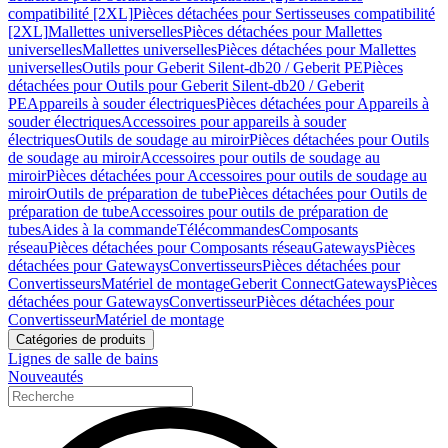
compatibilité [2XL]
Pièces détachées pour Sertisseuses compatibilité
[2XL]
Mallettes universelles
Pièces détachées pour Mallettes
universelles
Mallettes universelles
Pièces détachées pour Mallettes
universelles
Outils pour Geberit Silent-db20 / Geberit PE
Pièces
détachées pour Outils pour Geberit Silent-db20 / Geberit
PE
Appareils à souder électriques
Pièces détachées pour Appareils à
souder électriques
Accessoires pour appareils à souder
électriques
Outils de soudage au miroir
Pièces détachées pour Outils
de soudage au miroir
Accessoires pour outils de soudage au
miroir
Pièces détachées pour Accessoires pour outils de soudage au
miroir
Outils de préparation de tube
Pièces détachées pour Outils de
préparation de tube
Accessoires pour outils de préparation de
tubes
Aides à la commande
Télécommandes
Composants
réseau
Pièces détachées pour Composants réseau
Gateways
Pièces
détachées pour Gateways
Convertisseurs
Pièces détachées pour
Convertisseurs
Matériel de montage
Geberit Connect
Gateways
Pièces
détachées pour Gateways
Convertisseur
Pièces détachées pour
Convertisseur
Matériel de montage
Catégories de produits
Lignes de salle de bains
Nouveautés