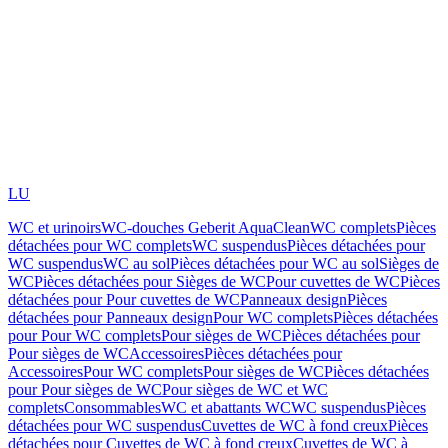
LU
WC et urinoirs
WC-douches Geberit AquaClean
WC complets
Pièces
détachées pour WC complets
WC suspendus
Pièces détachées pour
WC suspendus
WC au sol
Pièces détachées pour WC au sol
Sièges de
WC
Pièces détachées pour Sièges de WC
Pour cuvettes de WC
Pièces
détachées pour Pour cuvettes de WC
Panneaux design
Pièces
détachées pour Panneaux design
Pour WC complets
Pièces détachées
pour Pour WC complets
Pour sièges de WC
Pièces détachées pour
Pour sièges de WC
Accessoires
Pièces détachées pour
Accessoires
Pour WC complets
Pour sièges de WC
Pièces détachées
pour Pour sièges de WC
Pour sièges de WC et WC
complets
Consommables
WC et abattants WC
WC suspendus
Pièces
détachées pour WC suspendus
Cuvettes de WC à fond creux
Pièces
détachées pour Cuvettes de WC à fond creux
Cuvettes de WC à