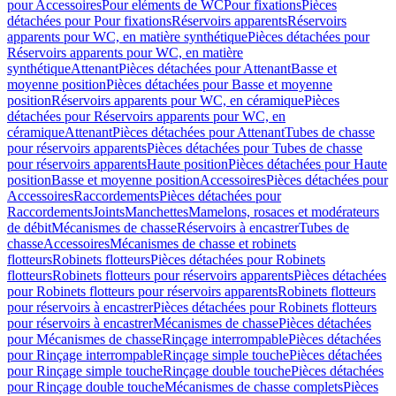
pour Accessoires
Pour eléments de WC
Pour fixations
Pièces
détachées pour Pour fixations
Réservoirs apparents
Réservoirs
apparents pour WC, en matière synthétique
Pièces détachées pour
Réservoirs apparents pour WC, en matière
synthétique
Attenant
Pièces détachées pour Attenant
Basse et
moyenne position
Pièces détachées pour Basse et moyenne
position
Réservoirs apparents pour WC, en céramique
Pièces
détachées pour Réservoirs apparents pour WC, en
céramique
Attenant
Pièces détachées pour Attenant
Tubes de chasse
pour réservoirs apparents
Pièces détachées pour Tubes de chasse
pour réservoirs apparents
Haute position
Pièces détachées pour Haute
position
Basse et moyenne position
Accessoires
Pièces détachées pour
Accessoires
Raccordements
Pièces détachées pour
Raccordements
Joints
Manchettes
Mamelons, rosaces et modérateurs
de débit
Mécanismes de chasse
Réservoirs à encastrer
Tubes de
chasse
Accessoires
Mécanismes de chasse et robinets
flotteurs
Robinets flotteurs
Pièces détachées pour Robinets
flotteurs
Robinets flotteurs pour réservoirs apparents
Pièces détachées
pour Robinets flotteurs pour réservoirs apparents
Robinets flotteurs
pour réservoirs à encastrer
Pièces détachées pour Robinets flotteurs
pour réservoirs à encastrer
Mécanismes de chasse
Pièces détachées
pour Mécanismes de chasse
Rinçage interrompable
Pièces détachées
pour Rinçage interrompable
Rinçage simple touche
Pièces détachées
pour Rinçage simple touche
Rinçage double touche
Pièces détachées
pour Rinçage double touche
Mécanismes de chasse complets
Pièces