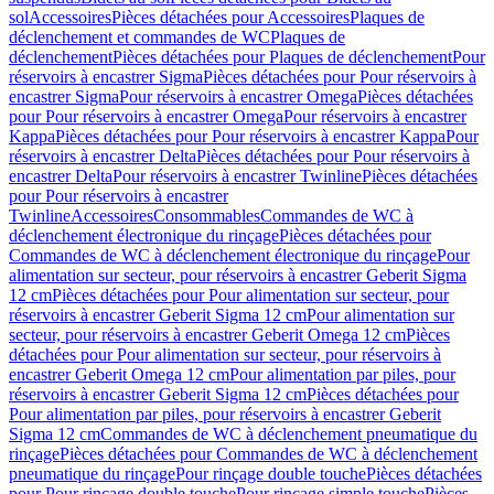
sol
Accessoires
Pièces détachées pour Accessoires
Plaques de
déclenchement et commandes de WC
Plaques de
déclenchement
Pièces détachées pour Plaques de déclenchement
Pour
réservoirs à encastrer Sigma
Pièces détachées pour Pour réservoirs à
encastrer Sigma
Pour réservoirs à encastrer Omega
Pièces détachées
pour Pour réservoirs à encastrer Omega
Pour réservoirs à encastrer
Kappa
Pièces détachées pour Pour réservoirs à encastrer Kappa
Pour
réservoirs à encastrer Delta
Pièces détachées pour Pour réservoirs à
encastrer Delta
Pour réservoirs à encastrer Twinline
Pièces détachées
pour Pour réservoirs à encastrer
Twinline
Accessoires
Consommables
Commandes de WC à
déclenchement électronique du rinçage
Pièces détachées pour
Commandes de WC à déclenchement électronique du rinçage
Pour
alimentation sur secteur, pour réservoirs à encastrer Geberit Sigma
12 cm
Pièces détachées pour Pour alimentation sur secteur, pour
réservoirs à encastrer Geberit Sigma 12 cm
Pour alimentation sur
secteur, pour réservoirs à encastrer Geberit Omega 12 cm
Pièces
détachées pour Pour alimentation sur secteur, pour réservoirs à
encastrer Geberit Omega 12 cm
Pour alimentation par piles, pour
réservoirs à encastrer Geberit Sigma 12 cm
Pièces détachées pour
Pour alimentation par piles, pour réservoirs à encastrer Geberit
Sigma 12 cm
Commandes de WC à déclenchement pneumatique du
rinçage
Pièces détachées pour Commandes de WC à déclenchement
pneumatique du rinçage
Pour rinçage double touche
Pièces détachées
pour Pour rinçage double touche
Pour rinçage simple touche
Pièces