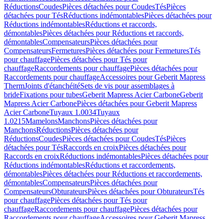
Réductions
Coudes
Pièces détachées pour Coudes
Tés
Pièces
détachées pour Tés
Réductions indémontables
Pièces détachées pour
Réductions indémontables
Réductions et raccords,
démontables
Pièces détachées pour Réductions et raccords,
démontables
Compensateurs
Pièces détachées pour
Compensateurs
Fermetures
Pièces détachées pour Fermetures
Tés
pour chauffage
Pièces détachées pour Tés pour
chauffage
Raccordements pour chauffage
Pièces détachées pour
Raccordements pour chauffage
Accessoires pour Geberit Mapress
Therm
Joints d'étanchéité
Sets de vis pour assemblages à
bride
Fixations pour tubes
Geberit Mapress Acier Carbone
Geberit
Mapress Acier Carbone
Pièces détachées pour Geberit Mapress
Acier Carbone
Tuyaux 1.0034
Tuyaux
1.0215
Mamelons
Manchons
Pièces détachées pour
Manchons
Réductions
Pièces détachées pour
Réductions
Coudes
Pièces détachées pour Coudes
Tés
Pièces
détachées pour Tés
Raccords en croix
Pièces détachées pour
Raccords en croix
Réductions indémontables
Pièces détachées pour
Réductions indémontables
Réductions et raccordements,
démontables
Pièces détachées pour Réductions et raccordements,
démontables
Compensateurs
Pièces détachées pour
Compensateurs
Obturateurs
Pièces détachées pour Obturateurs
Tés
pour chauffage
Pièces détachées pour Tés pour
chauffage
Raccordements pour chauffage
Pièces détachées pour
Raccordements pour chauffage
Accessoires pour Geberit Mapress