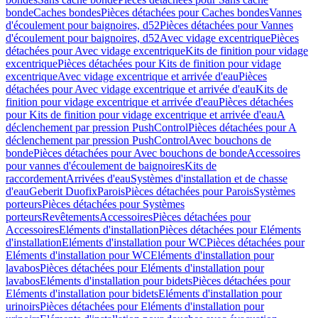
bonde
Caches bondes
Pièces détachées pour Caches bondes
Vannes
d'écoulement pour baignoires, d52
Pièces détachées pour Vannes
d'écoulement pour baignoires, d52
Avec vidage excentrique
Pièces
détachées pour Avec vidage excentrique
Kits de finition pour vidage
excentrique
Pièces détachées pour Kits de finition pour vidage
excentrique
Avec vidage excentrique et arrivée d'eau
Pièces
détachées pour Avec vidage excentrique et arrivée d'eau
Kits de
finition pour vidage excentrique et arrivée d'eau
Pièces détachées
pour Kits de finition pour vidage excentrique et arrivée d'eau
A
déclenchement par pression PushControl
Pièces détachées pour A
déclenchement par pression PushControl
Avec bouchons de
bonde
Pièces détachées pour Avec bouchons de bonde
Accessoires
pour vannes d'écoulement de baignoires
Kits de
raccordement
Arrivées d'eau
Systèmes d'installation et de chasse
d'eau
Geberit Duofix
Parois
Pièces détachées pour Parois
Systèmes
porteurs
Pièces détachées pour Systèmes
porteurs
Revêtements
Accessoires
Pièces détachées pour
Accessoires
Eléments d'installation
Pièces détachées pour Eléments
d'installation
Eléments d'installation pour WC
Pièces détachées pour
Eléments d'installation pour WC
Eléments d'installation pour
lavabos
Pièces détachées pour Eléments d'installation pour
lavabos
Eléments d'installation pour bidets
Pièces détachées pour
Eléments d'installation pour bidets
Eléments d'installation pour
urinoirs
Pièces détachées pour Eléments d'installation pour