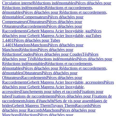
Circulation interne
Réductions indémontables
Pièces détachées pour
Réductions indémontables
Réductions et raccordements,
démontables
Pièces détachées pour Réductions et raccordements,
démontables
Compensateurs
Pièces détachées pour
Compensateurs
Obturateurs
Pièces détachées pour
Obturateurs
Raccordements
Pièces détachées pour
Raccordements
Geberit Mapress Acier Inoxydable, gaz
Pièces
détachées pour Geberit Mapress Acier Inoxydable, gaz
Tubes
1.4401
Pièces détachées pour Tubes
1.4401
Mamelons
Manchons
Pièces détachées pour
Manchons
Réductions
Pièces détachées pour
Réductions
Coudes
Pièces détachées pour Coudes
Tés
Pièces
détachées pour Tés
Réductions indémontables
Pièces détachées pour
Réductions indémontables
Réductions et raccordements,
démontables
Pièces détachées pour Réductions et raccordements,
démontables
Obturateurs
Pièces détachées pour
Obturateurs
Raccordements
Pièces détachées pour
Raccordements
Geberit Mapress Acier Inoxydable, accessoires
Pièces
détachées pour Geberit Mapress Acier Inoxydable,
accessoires
Etanchements pour tubes et raccords
Fixations pour
tubes
Fixations de raccordements
Pièces détachées pour Fixations de
raccordements
Joints d'étanchéité
Sets de vis pour assemblages de
brides
Geberit Mapress Therm
Tuyaux Therm
Raccords
Pièces
détachées pour Raccords
Manchons
Pièces détachées pour
Manchons
Réductions
Pièces détachées pour