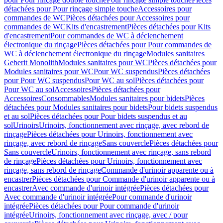
détachées pour Pour rinçage simple touche
Accessoires pour
commandes de WC
Pièces détachées pour Accessoires pour
commandes de WC
Kits d'encastrement
Pièces détachées pour Kits
d'encastrement
Pour commandes de WC à déclenchement
électronique du rinçage
Pièces détachées pour Pour commandes de
WC à déclenchement électronique du rinçage
Modules sanitaires
Geberit Monolith
Modules sanitaires pour WC
Pièces détachées pour
Modules sanitaires pour WC
Pour WC suspendus
Pièces détachées
pour Pour WC suspendus
Pour WC au sol
Pièces détachées pour
Pour WC au sol
Accessoires
Pièces détachées pour
Accessoires
Consommables
Modules sanitaires pour bidets
Pièces
détachées pour Modules sanitaires pour bidets
Pour bidets suspendus
et au sol
Pièces détachées pour Pour bidets suspendus et au
sol
Urinoirs
Urinoirs, fonctionnement avec rinçage, avec rebord de
rinçage
Pièces détachées pour Urinoirs, fonctionnement avec
rinçage, avec rebord de rinçage
Sans couvercle
Pièces détachées pour
Sans couvercle
Urinoirs, fonctionnement avec rinçage, sans rebord
de rinçage
Pièces détachées pour Urinoirs, fonctionnement avec
rinçage, sans rebord de rinçage
Commande d'urinoir apparente ou à
encastrer
Pièces détachées pour Commande d'urinoir apparente ou à
encastrer
Avec commande d'urinoir intégrée
Pièces détachées pour
Avec commande d'urinoir intégrée
Pour commande d'urinoir
intégrée
Pièces détachées pour Pour commande d'urinoir
intégrée
Urinoirs, fonctionnement avec rinçage, avec / pour