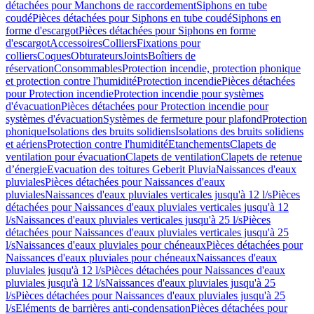
détachées pour Manchons de raccordement
Siphons en tube
coudé
Pièces détachées pour Siphons en tube coudé
Siphons en
forme d'escargot
Pièces détachées pour Siphons en forme
d'escargot
Accessoires
Colliers
Fixations pour
colliers
Coques
Obturateurs
Joints
Boîtiers de
réservation
Consommables
Protection incendie, protection phonique
et protection contre l'humidité
Protection incendie
Pièces détachées
pour Protection incendie
Protection incendie pour systèmes
d'évacuation
Pièces détachées pour Protection incendie pour
systèmes d'évacuation
Systèmes de fermeture pour plafond
Protection
phonique
Isolations des bruits solidiens
Isolations des bruits solidiens
et aériens
Protection contre l'humidité
Etanchements
Clapets de
ventilation pour évacuation
Clapets de ventilation
Clapets de retenue
d’énergie
Evacuation des toitures Geberit Pluvia
Naissances d'eaux
pluviales
Pièces détachées pour Naissances d'eaux
pluviales
Naissances d'eaux pluviales verticales jusqu'à 12 l/s
Pièces
détachées pour Naissances d'eaux pluviales verticales jusqu'à 12
l/s
Naissances d'eaux pluviales verticales jusqu'à 25 l/s
Pièces
détachées pour Naissances d'eaux pluviales verticales jusqu'à 25
l/s
Naissances d'eaux pluviales pour chéneaux
Pièces détachées pour
Naissances d'eaux pluviales pour chéneaux
Naissances d'eaux
pluviales jusqu'à 12 l/s
Pièces détachées pour Naissances d'eaux
pluviales jusqu'à 12 l/s
Naissances d'eaux pluviales jusqu'à 25
l/s
Pièces détachées pour Naissances d'eaux pluviales jusqu'à 25
l/s
Eléments de barrières anti-condensation
Pièces détachées pour