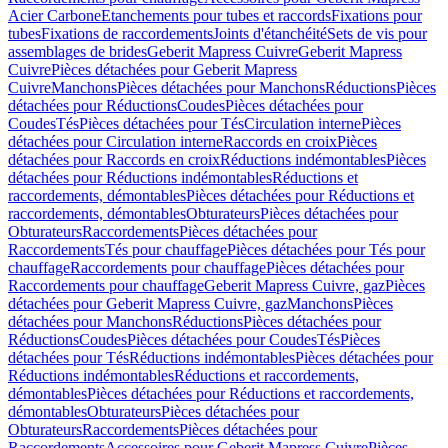
Acier Carbone
Etanchements pour tubes et raccords
Fixations pour
tubes
Fixations de raccordements
Joints d'étanchéité
Sets de vis pour
assemblages de brides
Geberit Mapress Cuivre
Geberit Mapress
Cuivre
Pièces détachées pour Geberit Mapress
Cuivre
Manchons
Pièces détachées pour Manchons
Réductions
Pièces
détachées pour Réductions
Coudes
Pièces détachées pour
Coudes
Tés
Pièces détachées pour Tés
Circulation interne
Pièces
détachées pour Circulation interne
Raccords en croix
Pièces
détachées pour Raccords en croix
Réductions indémontables
Pièces
détachées pour Réductions indémontables
Réductions et
raccordements, démontables
Pièces détachées pour Réductions et
raccordements, démontables
Obturateurs
Pièces détachées pour
Obturateurs
Raccordements
Pièces détachées pour
Raccordements
Tés pour chauffage
Pièces détachées pour Tés pour
chauffage
Raccordements pour chauffage
Pièces détachées pour
Raccordements pour chauffage
Geberit Mapress Cuivre, gaz
Pièces
détachées pour Geberit Mapress Cuivre, gaz
Manchons
Pièces
détachées pour Manchons
Réductions
Pièces détachées pour
Réductions
Coudes
Pièces détachées pour Coudes
Tés
Pièces
détachées pour Tés
Réductions indémontables
Pièces détachées pour
Réductions indémontables
Réductions et raccordements,
démontables
Pièces détachées pour Réductions et raccordements,
démontables
Obturateurs
Pièces détachées pour
Obturateurs
Raccordements
Pièces détachées pour
Raccordements
Accessoires pour Geberit Mapress Cuivre
Pièces