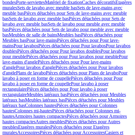
bondes
Porte-serviettes
Matériel de fixation
Caches décoratifs
Etagères
murales
Sets de lavabo avec meuble bas
Sets de lave-mains avec
meuble bas
Pièces détachées pour Sets de lave-mains avec meuble
bas
Sets de lavabo avec meuble bas
Pièces détachées pour Sets de
lavabo avec meuble bas
Sets de lavabo pour meuble avec meuble
bas
Pièces détachées pour Sets de lavabo pour meuble avec meuble
bas
Meubles de salle de bains
Meubles bas
Pièces détachées pour
Meubles bas
Pour lave-mains
Pièces détachées pour Pour lave-
mains
Pour lavabos
Pièces détachées pour Pour lavabos
Pour lavabos
doubles
Pièces détachées pour Pour lavabos doubles
Pour lavabos
pour meuble
Pièces détachées pour Pour lavabos pour meuble
Pour
lave-mains d'angle
Pièces détachées pour Pour lave-mains
d'angle
Pour lavabos d'angle
Pièces détachées pour Pour lavabos
d'angle
Plans de lavabo
Pièces détachées pour Plans de lavabo
Pour
lavabo à poser en forme de coupelle
Pièces détachées pour Pour
lavabo à poser en forme de coupelle
Pour lavabo à poser
rectangulaire
Pièces détachées pour Pour lavabo à poser
rectangulaire
Meubles latéraux bas
Pièces détachées pour Meubles
latéraux bas
Meubles latéraux bas
Pièces détachées pour Meubles
latéraux bas
Colonnes hautes
Pièces détachées pour Colonnes
hautes
Colonnes mi-hautes
Pièces détachées pour Colonnes mi-
hautes
Armoires hautes compactes
Pièces détachées pour Armoires
hautes compactes
Autres meubles
Pièces détachées pour Autres
meubles
Etagères murales
Pièces détachées pour Etagères
murales
Accessoires
Pièces détachées pour Accessoires
Casiers et