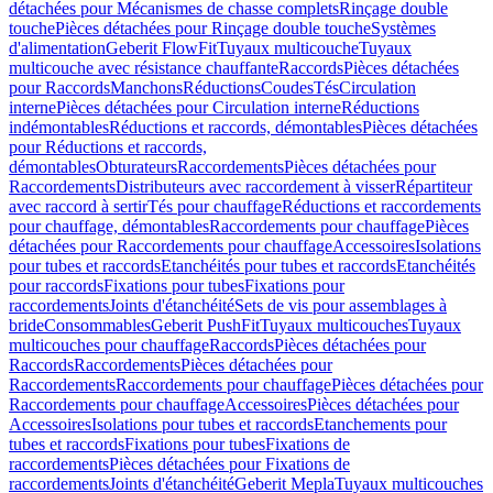
détachées pour Mécanismes de chasse complets
Rinçage double
touche
Pièces détachées pour Rinçage double touche
Systèmes
d'alimentation
Geberit FlowFit
Tuyaux multicouche
Tuyaux
multicouche avec résistance chauffante
Raccords
Pièces détachées
pour Raccords
Manchons
Réductions
Coudes
Tés
Circulation
interne
Pièces détachées pour Circulation interne
Réductions
indémontables
Réductions et raccords, démontables
Pièces détachées
pour Réductions et raccords,
démontables
Obturateurs
Raccordements
Pièces détachées pour
Raccordements
Distributeurs avec raccordement à visser
Répartiteur
avec raccord à sertir
Tés pour chauffage
Réductions et raccordements
pour chauffage, démontables
Raccordements pour chauffage
Pièces
détachées pour Raccordements pour chauffage
Accessoires
Isolations
pour tubes et raccords
Etanchéités pour tubes et raccords
Etanchéités
pour raccords
Fixations pour tubes
Fixations pour
raccordements
Joints d'étanchéité
Sets de vis pour assemblages à
bride
Consommables
Geberit PushFit
Tuyaux multicouches
Tuyaux
multicouches pour chauffage
Raccords
Pièces détachées pour
Raccords
Raccordements
Pièces détachées pour
Raccordements
Raccordements pour chauffage
Pièces détachées pour
Raccordements pour chauffage
Accessoires
Pièces détachées pour
Accessoires
Isolations pour tubes et raccords
Etanchements pour
tubes et raccords
Fixations pour tubes
Fixations de
raccordements
Pièces détachées pour Fixations de
raccordements
Joints d'étanchéité
Geberit Mepla
Tuyaux multicouches