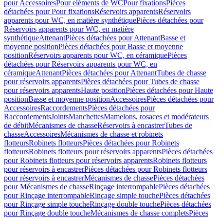
pour Accessoires
Pour eléments de WC
Pour fixations
Pièces
détachées pour Pour fixations
Réservoirs apparents
Réservoirs
apparents pour WC, en matière synthétique
Pièces détachées pour
Réservoirs apparents pour WC, en matière
synthétique
Attenant
Pièces détachées pour Attenant
Basse et
moyenne position
Pièces détachées pour Basse et moyenne
position
Réservoirs apparents pour WC, en céramique
Pièces
détachées pour Réservoirs apparents pour WC, en
céramique
Attenant
Pièces détachées pour Attenant
Tubes de chasse
pour réservoirs apparents
Pièces détachées pour Tubes de chasse
pour réservoirs apparents
Haute position
Pièces détachées pour Haute
position
Basse et moyenne position
Accessoires
Pièces détachées pour
Accessoires
Raccordements
Pièces détachées pour
Raccordements
Joints
Manchettes
Mamelons, rosaces et modérateurs
de débit
Mécanismes de chasse
Réservoirs à encastrer
Tubes de
chasse
Accessoires
Mécanismes de chasse et robinets
flotteurs
Robinets flotteurs
Pièces détachées pour Robinets
flotteurs
Robinets flotteurs pour réservoirs apparents
Pièces détachées
pour Robinets flotteurs pour réservoirs apparents
Robinets flotteurs
pour réservoirs à encastrer
Pièces détachées pour Robinets flotteurs
pour réservoirs à encastrer
Mécanismes de chasse
Pièces détachées
pour Mécanismes de chasse
Rinçage interrompable
Pièces détachées
pour Rinçage interrompable
Rinçage simple touche
Pièces détachées
pour Rinçage simple touche
Rinçage double touche
Pièces détachées
pour Rinçage double touche
Mécanismes de chasse complets
Pièces