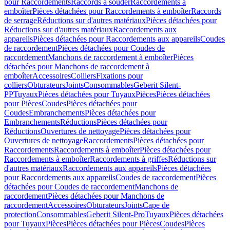
pour Raccordements
Raccords à souder
Raccordements à
emboîter
Pièces détachées pour Raccordements à emboîter
Raccords
de serrage
Réductions sur d'autres matériaux
Pièces détachées pour
Réductions sur d'autres matériaux
Raccordements aux
appareils
Pièces détachées pour Raccordements aux appareils
Coudes
de raccordement
Pièces détachées pour Coudes de
raccordement
Manchons de raccordement à emboîter
Pièces
détachées pour Manchons de raccordement à
emboîter
Accessoires
Colliers
Fixations pour
colliers
Obturateurs
Joints
Consommables
Geberit Silent-
PP
Tuyaux
Pièces détachées pour Tuyaux
Pièces
Pièces détachées
pour Pièces
Coudes
Pièces détachées pour
Coudes
Embranchements
Pièces détachées pour
Embranchements
Réductions
Pièces détachées pour
Réductions
Ouvertures de nettoyage
Pièces détachées pour
Ouvertures de nettoyage
Raccordements
Pièces détachées pour
Raccordements
Raccordements à emboîter
Pièces détachées pour
Raccordements à emboîter
Raccordements à griffes
Réductions sur
d'autres matériaux
Raccordements aux appareils
Pièces détachées
pour Raccordements aux appareils
Coudes de raccordement
Pièces
détachées pour Coudes de raccordement
Manchons de
raccordement
Pièces détachées pour Manchons de
raccordement
Accessoires
Obturateurs
Joints
Cape de
protection
Consommables
Geberit Silent-Pro
Tuyaux
Pièces détachées
pour Tuyaux
Pièces
Pièces détachées pour Pièces
Coudes
Pièces