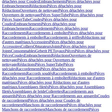
détachées pour Coudes
Embranchements
Pièces détachées pour
Embranchements
Réductions
Pièces détachées pour
Réductions
Ouvertures de nettoyage
Pièces détachées pour
Ouvertures de nettoyage
Pièces SuperTube
Pièces détachées pour
Pièces SuperTube
Coudes
Pièces détachées pour
Coudes
Embranchements
Pièces détachées pour
Embranchements
Raccordements
Pièces détachées pour
Raccordements
Raccordements à emboîter
Pièces détachées pour
Raccordements à emboîter
Raccordements à griffes
Réductions sur
d'autres matériaux
Accessoires
Pièces détachées pour
Accessoires
Colliers
Obturateurs
Joints
Pièces détachées pour
Joints
Consommables
Geberit PE
Tuyaux
Pièces
Pièces détachées pour
Pièces
Coudes
Embranchements
Réductions
Ouvertures de
nettoyage
Pièces détachées pour Ouvertures de
nettoyage
Réductions
Pièces SuperTube
Pièces
spéciales
Raccordements
Pièces détachées pour
Raccordements
Raccords soudés
Raccordements à emboîter
Pièces
détachées pour Raccordements à emboîter
Réductions sur d'autres
matériaux
Pièces détachées pour Réductions sur d'autres
matériaux
Assemblages filetés
Pièces détachées pour Assemblages
filetés
Assemblages de bride
Collerettes
Raccordements aux
appareils
Pièces détachées pour Raccordements aux appareils
Coudes
de raccordement
Pièces détachées pour Coudes de
raccordement
Manchons de raccordement
Pièces détachées pour
Manchons de raccordement
Manchons de raccordement
Pièces