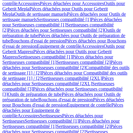
contrôle
Accessoires
Pièces détachées pour Accessoires
Outils pour
Geberit Mepla
Pièces détachées pour Outils pour Geberit
Mepla
Outils de sertissage manuels
Pièces détachées pour Outils de
sertissage manuels
Sertisseuses compatibilité [1]
Pièces détachées
pour Sertisseuses compatibilité [1]
Sertisseuses compatibilité
[2]
Pièces détachées pour Sertisseuses compatibilité [2]
Outils de
préparation de tube
Pièces détachées pour Outils de préparation de
tube
Bouchons d'essai de pression
Pièces détachées pour Bouchons
d'essai de pression
Equipement de contrôle
Accessoires
Outils pour
Geberit Mapress
Pièces détachées pour Outils pour Geberit
Mapress
Sertisseuses compatibilité [1]
Pièces détachées pour
Sertisseuses compatibilité [1]
Sertisseuses compatibilité [2]
Pièces
détachées pour Sertisseuses compatibilité [2]
Compatibilité des outils
de sertissage [1] / [2]
Pièces détachées pour Compatibilité des outils
de sertissage [1] / [2]
Sertisseuses compatibilité [2XL]
Pièces
détachées pour Sertisseuses compatibilité [2XL]
Sertisseuses
compatibilité [3]
Pièces détachées pour Sertisseuses compatibilité
[3]
Outils de préparation de tube
Pièces détachées pour Outils de
préparation de tube
Bouchons d'essai de pression
Pièces détachées
pour Bouchons d'essai de pression
Equipement de contrôle
Pièces
détachées pour Equipement de
contrôle
Accessoires
Sertisseuses
Pièces détachées pour
Sertisseuses
Sertisseuses compatibilité [1]
Pièces détachées pour
Sertisseuses compatibilité [1]
Sertisseuses compatibilité [2]
Pièces
détachées pour Sertisseuses compatibilité [2]
Sertisseuses