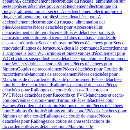
apparent
A déclenchement électronique du rinçage, alimentation sur
secteur
Pièces détachées pour A déclenchement électronique du
rinçage, alimentation sur secteur
A déclenchement électronique du
rinçage, alimentation par piles
Pièces détachées pour A
déclenchement électronique du rinçage, alimentation par
piles
Accessoires
Pièces détachées pour Accessoires
Kits
d'encastrement et de remplacement
Pièces détachées pour Kits
d'encastrement et de remplacement
Tubes de chasse, coudes de
chasse et réductions
Sets de rénovation
Pièces détachées pour Sets de
rénovation
Plaques de fermeture
Aides à la commande
Raccordements
aux appareils pour WC, urinoirs et bidets
Vannes d'écoulement pour
WC et vidoirs suspendus
Pièces détachées pour Vannes d'écoulement
pour WC et vidoirs suspendus
Siphons
Pièces détachées pour
Siphons
Coudes de raccordement
Pièces détachées pour Coudes de
raccordement
Manchons de raccordement
Pièces détachées pour
Manchons de raccordement
Kits de raccordement
Pièces détachées
pour Kits de raccordement
Rallonges de coude de chasse
Pièces
détachées pour Rallonges de coude de chasse
Raccords en
PVC
Pièces détachées pour Raccords en PVC
Manchettes et cache-
boulons
Vannes d'écoulement d'urinoirs
Pièces détachées pour
Vannes d'écoulement d'urinoirs
Siphons d'urinoirs
Pièces détachées
pour Siphons d'urinoirs
Siphons en tube coudé
Pièces détachées pour
Siphons en tube coudé
Rallonges de coude de chasse
Pièces
détachées pour Rallonges de coude de chasse
Manchons de
raccordement
Pièces détachées pour Manchons de