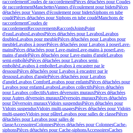
raccordement
Coudes de raccordement
Pièces détachées pour Coudes
de raccordement
Manchettes
Vannes d'écoulement pour bidets
Pièces
détachées pour Vannes d'écoulement pour bidets
Siphons en tube
coudé
Pièces détachées pour Siphons en tube coudé
Manchons de
raccordement
Coudes de
raccordement
Recouvrements
Raccords
Joints
Point
d'eau
Lavabos
Lavabos
Pièces détachées pour Lavabos
Lavabos
doubles
Lavabos pour meuble
Pièces détachées pour Lavabos pour
meuble
Lavabos à poser
Pièces détachées pour Lavabos à poser
Lave-
mains
Pièces détachées pour Lave-mains
Lave-mains à poser
Lave-
mains d'angle
Pièces détachées pour Lave-mains d'angle
Lavabos
semi-emboîtés
Pièces détachées pour Lavabos semi-
emboîtés
Lavabos à emboîter
Lavabos à encastrer par le
dessous
Pièces détachées pour Lavabos à encastrer par le
dessous
Lavabos d'angle
Pièces détachées pour Lavabos
d'angle
Lavabos Comfort
Lavabos pour enfants
Pièces détachées pour
Lavabos pour enfants
Lavabos
Lavabos collectifs
Pièces détachées
pour Lavabos collectifs
Autres déversoirs muraux
Pièces détachées
pour Autres déversoirs muraux
Déversoirs muraux
Pièces détachées
pour Déversoirs muraux
Vidoirs suspendus
Pièces détachées pour
Vidoirs suspendus
Vidoirs multi-usages
Pièces détachées pour Vidoirs
multi-usages
Vidoirs pour plâtre
Lavabos pour salles de classe
Pièces
détachées pour Lavabos pour salles de
classe
Accessoires
Colonnes
Pièces détachées pour Colonnes
Cache-
siphons
Pièces détachées pour Cache-siphons
Accessoires
Caches