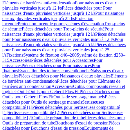
Eléments de barrières anti-condensation
Pour naissances d'eaux
pluviales verticales jusqu'à 12 l/s
Pièces détachées pour Pour
naissances d'eaux pluviales verticales jusqu'à 12 l/s
Pour naissances
d'eaux pluviales verticales jusqu'à 25 l/s
Protection
incendie
Protection incendie pour systèmes d'évacuation
Trop-pleins
de sécurité
Pièces détachées pour Trop-pleins de sécurité
Pour
naissances d'eaux pluviales verticales jusqu'à 12 l/s
Pièces détachées
pour Pour naissances d'eaux pluviales verticales jusqu'à 12 l/s
Pour
naissances d'eaux pluviales verticales jusqu'à 25 l/s
Pièces détachées
pour Pour naissances d'eaux pluviales verticales jusqu'à 25
l/s
Fixations
Système de fixation d40–200
Système de fixation d250–
315
Accessoires
Pièces détachées pour Accessoires
Pour
naissances
Pièces détachées pour Pour naissances
Pour
fixations
Evacuation des toitures conventionnelle
Naissances d'eaux
pluviales
Pièces détachées pour Naissances d'eaux pluviales
Eléments
de barrières anti-condensation
Pièces détachées pour Eléments de
barrières anti-condensation
Accessoires
Outils, composants réseau et
logiciels
Outils
Outils pour Geberit FlowFit
Pièces détachées pour
Outils pour Geberit FlowFit
Outils de sertissage manuels
Pièces
détachées pour Outils de sertissage manuels
Sertisseuses
compatibilité [1]
Pièces détachées pour Sertisseuses compatibilité
[1]
Sertisseuses compatibilité [2]
Pièces détachées pour Sertisseuses
compatibilité [2]
Outils de préparation de tube
Pièces détachées pour
Outils de préparation de tube
Bouchons d'essai de pression
Pièces
détachées pour Bouchons d'essai de pression
Equipements de