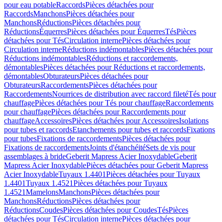
pour eau potable
Raccords
Pièces détachées pour
Raccords
Manchons
Pièces détachées pour
Manchons
Réductions
Pièces détachées pour
Réductions
Équerres
Pièces détachées pour Équerres
Tés
Pièces
détachées pour Tés
Circulation interne
Pièces détachées pour
Circulation interne
Réductions indémontables
Pièces détachées pour
Réductions indémontables
Réductions et raccordements,
démontables
Pièces détachées pour Réductions et raccordements,
démontables
Obturateurs
Pièces détachées pour
Obturateurs
Raccordements
Pièces détachées pour
Raccordements
Nourrices de distribution avec raccord fileté
Tés pour
chauffage
Pièces détachées pour Tés pour chauffage
Raccordements
pour chauffage
Pièces détachées pour Raccordements pour
chauffage
Accessoires
Pièces détachées pour Accessoires
Isolations
pour tubes et raccords
Etanchements pour tubes et raccords
Fixations
pour tubes
Fixations de raccordements
Pièces détachées pour
Fixations de raccordements
Joints d'étanchéité
Sets de vis pour
assemblages à bride
Geberit Mapress Acier Inoxydable
Geberit
Mapress Acier Inoxydable
Pièces détachées pour Geberit Mapress
Acier Inoxydable
Tuyaux 1.4401
Pièces détachées pour Tuyaux
1.4401
Tuyaux 1.4521
Pièces détachées pour Tuyaux
1.4521
Mamelons
Manchons
Pièces détachées pour
Manchons
Réductions
Pièces détachées pour
Réductions
Coudes
Pièces détachées pour Coudes
Tés
Pièces
détachées pour Tés
Circulation interne
Pièces détachées pour