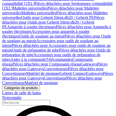
compatibilité [2XL]
Pièces détachées pour Sertisseuses compatibilité
[2XL]
Mallettes universelles
Pièces détachées pour Mallettes
universelles
Mallettes universelles
Pièces détachées pour Mallettes
universelles
Outils pour Geberit Silent-db20 / Geberit PE
Pièces
détachées pour Outils pour Geberit Silent-db20 / Geberit
PE
Appareils à souder électriques
Pièces détachées pour Appareils à
souder électriques
Accessoires pour appareils à souder
électriques
Outils de soudage au miroir
Pièces détachées pour Outils
de soudage au miroir
Accessoires pour outils de soudage au
miroir
Pièces détachées pour Accessoires pour outils de soudage au
miroir
Outils de préparation de tube
Pièces détachées pour Outils de
préparation de tube
Accessoires pour outils de préparation de
tubes
Aides à la commande
Télécommandes
Composants
réseau
Pièces détachées pour Composants réseau
Gateways
Pièces
détachées pour Gateways
Convertisseurs
Pièces détachées pour
Convertisseurs
Matériel de montage
Geberit Connect
Gateways
Pièces
détachées pour Gateways
Convertisseur
Pièces détachées pour
Convertisseur
Matériel de montage
Catégories de produits
Lignes de salle de bains
Nouveautés