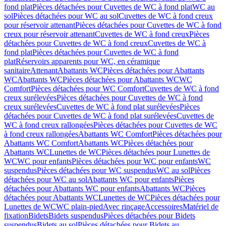
fond plat
Pièces détachées pour Cuvettes de WC à fond plat
WC au
sol
Pièces détachées pour WC au sol
Cuvettes de WC à fond creux
pour réservoir attenant
Pièces détachées pour Cuvettes de WC à fond
creux pour réservoir attenant
Cuvettes de WC à fond creux
Pièces
détachées pour Cuvettes de WC à fond creux
Cuvettes de WC à
fond plat
Pièces détachées pour Cuvettes de WC à fond
plat
Réservoirs apparents pour WC, en céramique
sanitaire
Attenant
Abattants WC
Pièces détachées pour Abattants
WC
Abattants WC
Pièces détachées pour Abattants WC
WC
Comfort
Pièces détachées pour WC Comfort
Cuvettes de WC à fond
creux surélevées
Pièces détachées pour Cuvettes de WC à fond
creux surélevées
Cuvettes de WC à fond plat surélevées
Pièces
détachées pour Cuvettes de WC à fond plat surélevées
Cuvettes de
WC à fond creux rallongées
Pièces détachées pour Cuvettes de WC
à fond creux rallongées
Abattants WC Comfort
Pièces détachées pour
Abattants WC Comfort
Abattants WC
Pièces détachées pour
Abattants WC
Lunettes de WC
Pièces détachées pour Lunettes de
WC
WC pour enfants
Pièces détachées pour WC pour enfants
WC
suspendus
Pièces détachées pour WC suspendus
WC au sol
Pièces
détachées pour WC au sol
Abattants WC pour enfants
Pièces
détachées pour Abattants WC pour enfants
Abattants WC
Pièces
détachées pour Abattants WC
Lunettes de WC
Pièces détachées pour
Lunettes de WC
WC plain-pied
Avec rinçage
Accessoires
Matériel de
fixation
Bidets
Bidets suspendus
Pièces détachées pour Bidets
suspendus
Bidets au sol
Pièces détachées pour Bidets au