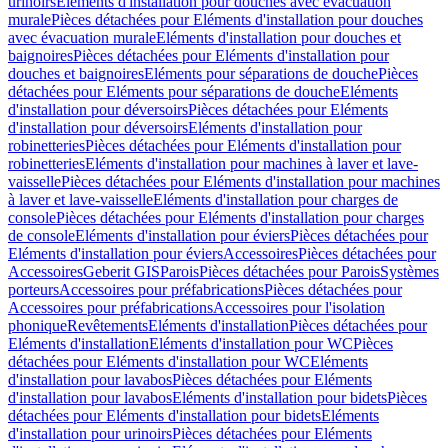
urinoirs
Eléments d'installation pour douches avec évacuation
murale
Pièces détachées pour Eléments d'installation pour douches
avec évacuation murale
Eléments d'installation pour douches et
baignoires
Pièces détachées pour Eléments d'installation pour
douches et baignoires
Eléments pour séparations de douche
Pièces
détachées pour Eléments pour séparations de douche
Eléments
d'installation pour déversoirs
Pièces détachées pour Eléments
d'installation pour déversoirs
Eléments d'installation pour
robinetteries
Pièces détachées pour Eléments d'installation pour
robinetteries
Eléments d'installation pour machines à laver et lave-
vaisselle
Pièces détachées pour Eléments d'installation pour machines
à laver et lave-vaisselle
Eléments d'installation pour charges de
console
Pièces détachées pour Eléments d'installation pour charges
de console
Eléments d'installation pour éviers
Pièces détachées pour
Eléments d'installation pour éviers
Accessoires
Pièces détachées pour
Accessoires
Geberit GIS
Parois
Pièces détachées pour Parois
Systèmes
porteurs
Accessoires pour préfabrications
Pièces détachées pour
Accessoires pour préfabrications
Accessoires pour l'isolation
phonique
Revêtements
Eléments d'installation
Pièces détachées pour
Eléments d'installation
Eléments d'installation pour WC
Pièces
détachées pour Eléments d'installation pour WC
Eléments
d'installation pour lavabos
Pièces détachées pour Eléments
d'installation pour lavabos
Eléments d'installation pour bidets
Pièces
détachées pour Eléments d'installation pour bidets
Eléments
d'installation pour urinoirs
Pièces détachées pour Eléments