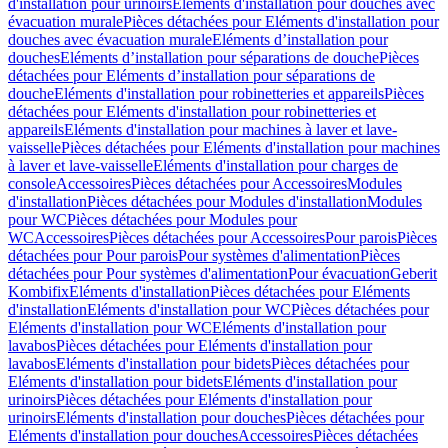
d'installation pour urinoirs
Eléments d'installation pour douches avec
évacuation murale
Pièces détachées pour Eléments d'installation pour
douches avec évacuation murale
Eléments d’installation pour
douches
Eléments d’installation pour séparations de douche
Pièces
détachées pour Eléments d’installation pour séparations de
douche
Eléments d'installation pour robinetteries et appareils
Pièces
détachées pour Eléments d'installation pour robinetteries et
appareils
Eléments d'installation pour machines à laver et lave-
vaisselle
Pièces détachées pour Eléments d'installation pour machines
à laver et lave-vaisselle
Eléments d'installation pour charges de
console
Accessoires
Pièces détachées pour Accessoires
Modules
d'installation
Pièces détachées pour Modules d'installation
Modules
pour WC
Pièces détachées pour Modules pour
WC
Accessoires
Pièces détachées pour Accessoires
Pour parois
Pièces
détachées pour Pour parois
Pour systèmes d'alimentation
Pièces
détachées pour Pour systèmes d'alimentation
Pour évacuation
Geberit
Kombifix
Eléments d'installation
Pièces détachées pour Eléments
d'installation
Eléments d'installation pour WC
Pièces détachées pour
Eléments d'installation pour WC
Eléments d'installation pour
lavabos
Pièces détachées pour Eléments d'installation pour
lavabos
Eléments d'installation pour bidets
Pièces détachées pour
Eléments d'installation pour bidets
Eléments d'installation pour
urinoirs
Pièces détachées pour Eléments d'installation pour
urinoirs
Eléments d'installation pour douches
Pièces détachées pour
Eléments d'installation pour douches
Accessoires
Pièces détachées