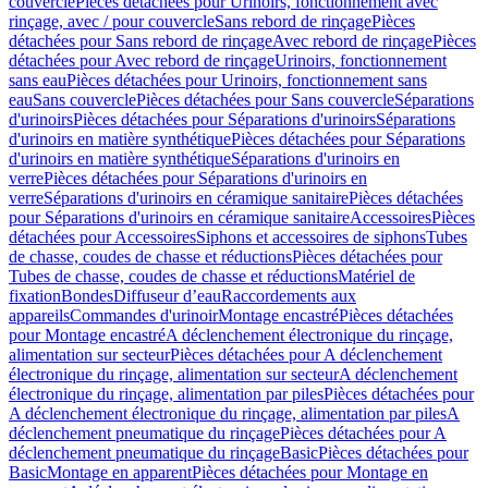
couvercle
Pièces détachées pour Urinoirs, fonctionnement avec
rinçage, avec / pour couvercle
Sans rebord de rinçage
Pièces
détachées pour Sans rebord de rinçage
Avec rebord de rinçage
Pièces
détachées pour Avec rebord de rinçage
Urinoirs, fonctionnement
sans eau
Pièces détachées pour Urinoirs, fonctionnement sans
eau
Sans couvercle
Pièces détachées pour Sans couvercle
Séparations
d'urinoirs
Pièces détachées pour Séparations d'urinoirs
Séparations
d'urinoirs en matière synthétique
Pièces détachées pour Séparations
d'urinoirs en matière synthétique
Séparations d'urinoirs en
verre
Pièces détachées pour Séparations d'urinoirs en
verre
Séparations d'urinoirs en céramique sanitaire
Pièces détachées
pour Séparations d'urinoirs en céramique sanitaire
Accessoires
Pièces
détachées pour Accessoires
Siphons et accessoires de siphons
Tubes
de chasse, coudes de chasse et réductions
Pièces détachées pour
Tubes de chasse, coudes de chasse et réductions
Matériel de
fixation
Bondes
Diffuseur d’eau
Raccordements aux
appareils
Commandes d'urinoir
Montage encastré
Pièces détachées
pour Montage encastré
A déclenchement électronique du rinçage,
alimentation sur secteur
Pièces détachées pour A déclenchement
électronique du rinçage, alimentation sur secteur
A déclenchement
électronique du rinçage, alimentation par piles
Pièces détachées pour
A déclenchement électronique du rinçage, alimentation par piles
A
déclenchement pneumatique du rinçage
Pièces détachées pour A
déclenchement pneumatique du rinçage
Basic
Pièces détachées pour
Basic
Montage en apparent
Pièces détachées pour Montage en