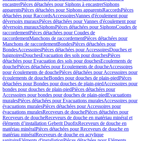
encastrer
Pièces détachées pour Siphons à encastrer
Siphons
apparents
Pièces détachées pour Siphons apparents
Raccords
Pièces
détachées pour Raccords
Accessoires
Vannes d'écoulement pour
déversoirs muraux
Pièces détachées pour Vannes d'écoulement pour
déversoirs muraux
Siphons
Pièces détachées pour Siphons
Coudes de
raccordement
Pièces détachées pour Coudes de
raccordement
Manchons de raccordement
Pièces détachées pour
Manchons de raccordement
Bondes
Pièces détachées pour
Bondes
Accessoires
Pièces détachées pour Accessoires
Douches et
baignoires
Douches
Evacuation des sols pour douches
Pièces
détachées pour Evacuation des sols pour douches
Ecoulements de
douche
Pièces détachées pour Ecoulements de douche
Accessoires
pour écoulements de douche
Pièces détachées pour Accessoires pour
écoulements de douche
Bondes pour douches de plain-pied
Pièces
détachées pour Bondes pour douches de plain-pied
Accessoires pour
bondes pour douches de plain-pied
Pièces détachées pour
Accessoires pour bondes pour douches de plain-pied
Evacuations
murales
Pièces détachées pour Evacuations murales
Accessoires pour
évacuations murales
Pièces détachées pour Accessoires pour
évacuations murales
Receveurs de douche
Pièces détachées pour
Receveurs de douche
Receveurs de douche en matériau minéral et
éléments d’installation Geberit Duofix
Receveurs de douche en
matériau minéral
Pièces détachées pour Receveurs de douche en
matériau minéral
Receveurs de douche en acrylique
sanitaire
Eléments d'installation
Pièces détachées pour Eléments