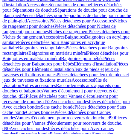
d'installation
Accessoires
Séparations de douche
Pièces détachées
pour Séparations de douche
Séparations de douche pour douche de
plain-pied
Pièces détachées pour Séparations de douche pour douche
de plain-pied
Accessoires
Pièces détachées pour Accessoires
Niches
de rangement pour douches
Pièces détachées pour Niches de
rangement pour douches
Niches de rangement
Pièces détachées pour
Niches de rangement
Accessoires
Baignoires
Baignoires en acrylique
sanitaire
Pièces détachées pour Baignoires en acrylique
sanitaire
Baignoires rectangulaires
Pièces détachées pour Baignoires
rectangulaires
Baignoires en matériau minéral
Pièces détachées pour
Baignoires en matériau minéral
Baignoires pour bébés
Pièces
détachées pour Baignoires pour bébés
Eléments d'installation
Pièces
détachées pour Eléments d'installation
Jeux de pieds et jeux de
traverses et fixations murales
Pièces détachées pour Jeux de pieds et
jeux de traverses et fixations murales
Accessoires
Kits de
réparation
Autres accessoires
Raccordements aux appareils pour
douches et baignoires
Vannes d'écoulement pour receveurs de
douche, d52
Pièces détachées pour Vannes d'écoulement pour
receveurs de douche, d52
Avec caches bondes
Pièces détachées pour
Avec caches bondes
Sans cache bonde
Pièces détachées pour Sans
cache bonde
Caches bondes
Pièces détachées pour Caches
bondes
Vannes d'écoulement pour receveurs de douche, d90
Pièces
détachées pour Vannes d'écoulement pour receveurs de douche,
d90
Avec caches bondes
Pièces détachées pour Avec caches
bondes
Sans cache bonde
Pièces détachées pour Sans cache