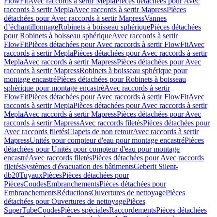
FlowFit
Avec raccords à sertir Mepla
Pièces détachées pour Avec
raccords à sertir Mepla
Avec raccords à sertir Mapress
Pièces
détachées pour Avec raccords à sertir Mapress
Vannes
d’échantillonnage
Robinets à boisseau sphérique
Pièces détachées
pour Robinets à boisseau sphérique
Avec raccords à sertir
FlowFit
Pièces détachées pour Avec raccords à sertir FlowFit
Avec
raccords à sertir Mepla
Pièces détachées pour Avec raccords à sertir
Mepla
Avec raccords à sertir Mapress
Pièces détachées pour Avec
raccords à sertir Mapress
Robinets à boisseau sphérique pour
montage encastré
Pièces détachées pour Robinets à boisseau
sphérique pour montage encastré
Avec raccords à sertir
FlowFit
Pièces détachées pour Avec raccords à sertir FlowFit
Avec
raccords à sertir Mepla
Pièces détachées pour Avec raccords à sertir
Mepla
Avec raccords à sertir Mapress
Pièces détachées pour Avec
raccords à sertir Mapress
Avec raccords filetés
Pièces détachées pour
Avec raccords filetés
Clapets de non retour
Avec raccords à sertir
Mapress
Unités pour compteur d'eau pour montage encastré
Pièces
détachées pour Unités pour compteur d'eau pour montage
encastré
Avec raccords filetés
Pièces détachées pour Avec raccords
filetés
Systèmes d'évacuation des bâtiments
Geberit Silent-
db20
Tuyaux
Pièces
Pièces détachées pour
Pièces
Coudes
Embranchements
Pièces détachées pour
Embranchements
Réductions
Ouvertures de nettoyage
Pièces
détachées pour Ouvertures de nettoyage
Pièces
SuperTube
Coudes
Pièces spéciales
Raccordements
Pièces détachées