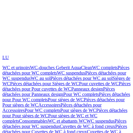
LU
WC et urinoirs
WC-douches Geberit AquaClean
WC complets
Pièces
détachées pour WC complets
WC suspendus
Pièces détachées pour
WC suspendus
WC au sol
Pièces détachées pour WC au sol
Sièges de
WC
Pièces détachées pour Sièges de WC
Pour cuvettes de WC
Pièces
détachées pour Pour cuvettes de WC
Panneaux design
Pièces
détachées pour Panneaux design
Pour WC complets
Pièces détachées
pour Pour WC complets
Pour sièges de WC
Pièces détachées pour
Pour sièges de WC
Accessoires
Pièces détachées pour
Accessoires
Pour WC complets
Pour sièges de WC
Pièces détachées
pour Pour sièges de WC
Pour sièges de WC et WC
complets
Consommables
WC et abattants WC
WC suspendus
Pièces
détachées pour WC suspendus
Cuvettes de WC à fond creux
Pièces
détachées pour Cuvettes de WC à fond creux
Cuvettes de WC à