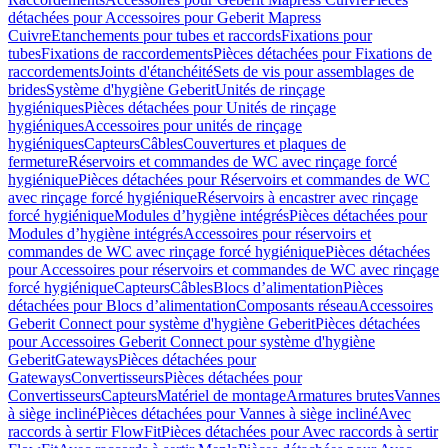
détachées pour Accessoires pour Geberit Mapress
Cuivre
Etanchements pour tubes et raccords
Fixations pour
tubes
Fixations de raccordements
Pièces détachées pour Fixations de
raccordements
Joints d'étanchéité
Sets de vis pour assemblages de
brides
Système d'hygiène Geberit
Unités de rinçage
hygiéniques
Pièces détachées pour Unités de rinçage
hygiéniques
Accessoires pour unités de rinçage
hygiéniques
Capteurs
Câbles
Couvertures et plaques de
fermeture
Réservoirs et commandes de WC avec rinçage forcé
hygiénique
Pièces détachées pour Réservoirs et commandes de WC
avec rinçage forcé hygiénique
Réservoirs à encastrer avec rinçage
forcé hygiénique
Modules d’hygiène intégrés
Pièces détachées pour
Modules d’hygiène intégrés
Accessoires pour réservoirs et
commandes de WC avec rinçage forcé hygiénique
Pièces détachées
pour Accessoires pour réservoirs et commandes de WC avec rinçage
forcé hygiénique
Capteurs
Câbles
Blocs d’alimentation
Pièces
détachées pour Blocs d’alimentation
Composants réseau
Accessoires
Geberit Connect pour système d'hygiène Geberit
Pièces détachées
pour Accessoires Geberit Connect pour système d'hygiène
Geberit
Gateways
Pièces détachées pour
Gateways
Convertisseurs
Pièces détachées pour
Convertisseurs
Capteurs
Matériel de montage
Armatures brutes
Vannes
à siège incliné
Pièces détachées pour Vannes à siège incliné
Avec
raccords à sertir FlowFit
Pièces détachées pour Avec raccords à sertir