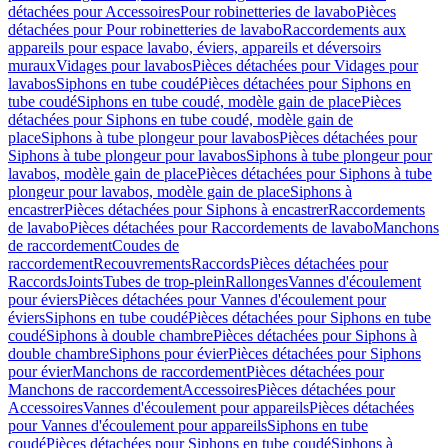
détachées pour Accessoires
Pour robinetteries de lavabo
Pièces
détachées pour Pour robinetteries de lavabo
Raccordements aux
appareils pour espace lavabo, éviers, appareils et déversoirs
muraux
Vidages pour lavabos
Pièces détachées pour Vidages pour
lavabos
Siphons en tube coudé
Pièces détachées pour Siphons en
tube coudé
Siphons en tube coudé, modèle gain de place
Pièces
détachées pour Siphons en tube coudé, modèle gain de
place
Siphons à tube plongeur pour lavabos
Pièces détachées pour
Siphons à tube plongeur pour lavabos
Siphons à tube plongeur pour
lavabos, modèle gain de place
Pièces détachées pour Siphons à tube
plongeur pour lavabos, modèle gain de place
Siphons à
encastrer
Pièces détachées pour Siphons à encastrer
Raccordements
de lavabo
Pièces détachées pour Raccordements de lavabo
Manchons
de raccordement
Coudes de
raccordement
Recouvrements
Raccords
Pièces détachées pour
Raccords
Joints
Tubes de trop-plein
Rallonges
Vannes d'écoulement
pour éviers
Pièces détachées pour Vannes d'écoulement pour
éviers
Siphons en tube coudé
Pièces détachées pour Siphons en tube
coudé
Siphons à double chambre
Pièces détachées pour Siphons à
double chambre
Siphons pour évier
Pièces détachées pour Siphons
pour évier
Manchons de raccordement
Pièces détachées pour
Manchons de raccordement
Accessoires
Pièces détachées pour
Accessoires
Vannes d'écoulement pour appareils
Pièces détachées
pour Vannes d'écoulement pour appareils
Siphons en tube
coudé
Pièces détachées pour Siphons en tube coudé
Siphons à