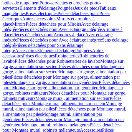
boîtes de rangement
Porte-serviettes et crochets porte-
serviettes
Eléments d'éclairage
Poignées
Jeux de pieds
Tableaux
magnétiques
Prises électriques
Pièces détachées pour Prises
électriques
Autres accessoires
Miroirs et armoires à
glace
Miroirs
Pièces détachées pour Miroirs
Avec éclairage
intégrée
Pièces détachées pour Avec éclairage intégrée
Armoires à
glace
Pièces détachées pour Armoires à glace
Avec éclairage
intégrée
Pièces détachées pour Avec éclairage intégrée
Sans éclairage
intégré
Pièces détachées pour Sans éclairage
intégré
Accessoires
Eléments d'éclairage
Poignées
Autres
accessoires
Prises électriques
Robinetteries
Robinetteries de
lavabo
Pièces détachées pour Robinetteries de lavabo
Montage sur
gorge, alimentation sur secteur
Pièces détachées pour Montage sur
gorge, alimentation sur secteur
Montage sur gorge, alimentation par
piles
Pièces détachées pour Montage sur gorge, alimentation par
piles
Montage sur gorge, alimentation par générateur
Pièces détachées
pour Montage sur gorge, alimentation par générateur
Montage sur
gorge, robinets mitigeurs
Pièces détachées pour Montage sur gorge,
robinets mitigeurs
Montage mural, alimentation sur secteur
Pièces
détachées pour Montage mural, alimentation sur secteur
Montage
mural, alimentation par piles
Pièces détachées pour Montage mural,
alimentation par piles
Montage mural, alimentation par
générateur
Pièces détachées pour Montage mural, alimentation par
générateur
Montage mural, robinets mélangeurs
Pièces détachées
pour Montage mural, robinets mélangeurs
Accessoires
Pièces