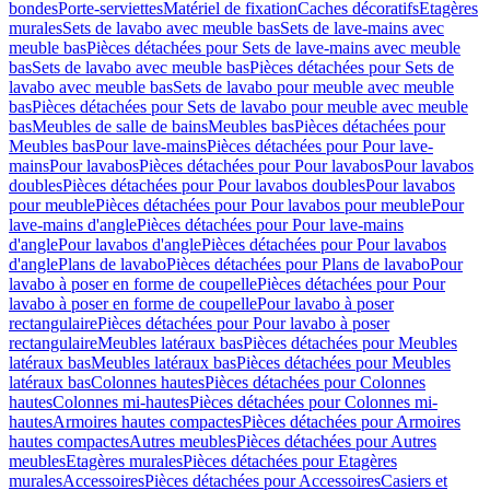
bondes
Porte-serviettes
Matériel de fixation
Caches décoratifs
Etagères
murales
Sets de lavabo avec meuble bas
Sets de lave-mains avec
meuble bas
Pièces détachées pour Sets de lave-mains avec meuble
bas
Sets de lavabo avec meuble bas
Pièces détachées pour Sets de
lavabo avec meuble bas
Sets de lavabo pour meuble avec meuble
bas
Pièces détachées pour Sets de lavabo pour meuble avec meuble
bas
Meubles de salle de bains
Meubles bas
Pièces détachées pour
Meubles bas
Pour lave-mains
Pièces détachées pour Pour lave-
mains
Pour lavabos
Pièces détachées pour Pour lavabos
Pour lavabos
doubles
Pièces détachées pour Pour lavabos doubles
Pour lavabos
pour meuble
Pièces détachées pour Pour lavabos pour meuble
Pour
lave-mains d'angle
Pièces détachées pour Pour lave-mains
d'angle
Pour lavabos d'angle
Pièces détachées pour Pour lavabos
d'angle
Plans de lavabo
Pièces détachées pour Plans de lavabo
Pour
lavabo à poser en forme de coupelle
Pièces détachées pour Pour
lavabo à poser en forme de coupelle
Pour lavabo à poser
rectangulaire
Pièces détachées pour Pour lavabo à poser
rectangulaire
Meubles latéraux bas
Pièces détachées pour Meubles
latéraux bas
Meubles latéraux bas
Pièces détachées pour Meubles
latéraux bas
Colonnes hautes
Pièces détachées pour Colonnes
hautes
Colonnes mi-hautes
Pièces détachées pour Colonnes mi-
hautes
Armoires hautes compactes
Pièces détachées pour Armoires
hautes compactes
Autres meubles
Pièces détachées pour Autres
meubles
Etagères murales
Pièces détachées pour Etagères
murales
Accessoires
Pièces détachées pour Accessoires
Casiers et