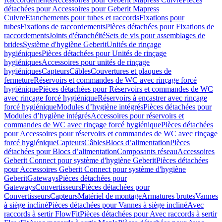
détachées pour Accessoires pour Geberit Mapress
Cuivre
Etanchements pour tubes et raccords
Fixations pour
tubes
Fixations de raccordements
Pièces détachées pour Fixations de
raccordements
Joints d'étanchéité
Sets de vis pour assemblages de
brides
Système d'hygiène Geberit
Unités de rinçage
hygiéniques
Pièces détachées pour Unités de rinçage
hygiéniques
Accessoires pour unités de rinçage
hygiéniques
Capteurs
Câbles
Couvertures et plaques de
fermeture
Réservoirs et commandes de WC avec rinçage forcé
hygiénique
Pièces détachées pour Réservoirs et commandes de WC
avec rinçage forcé hygiénique
Réservoirs à encastrer avec rinçage
forcé hygiénique
Modules d’hygiène intégrés
Pièces détachées pour
Modules d’hygiène intégrés
Accessoires pour réservoirs et
commandes de WC avec rinçage forcé hygiénique
Pièces détachées
pour Accessoires pour réservoirs et commandes de WC avec rinçage
forcé hygiénique
Capteurs
Câbles
Blocs d’alimentation
Pièces
détachées pour Blocs d’alimentation
Composants réseau
Accessoires
Geberit Connect pour système d'hygiène Geberit
Pièces détachées
pour Accessoires Geberit Connect pour système d'hygiène
Geberit
Gateways
Pièces détachées pour
Gateways
Convertisseurs
Pièces détachées pour
Convertisseurs
Capteurs
Matériel de montage
Armatures brutes
Vannes
à siège incliné
Pièces détachées pour Vannes à siège incliné
Avec
raccords à sertir FlowFit
Pièces détachées pour Avec raccords à sertir