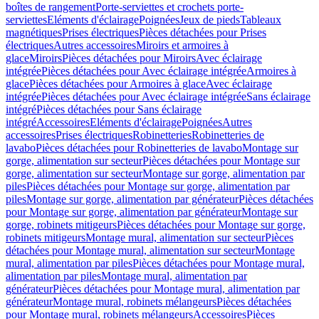
boîtes de rangement
Porte-serviettes et crochets porte-
serviettes
Eléments d'éclairage
Poignées
Jeux de pieds
Tableaux
magnétiques
Prises électriques
Pièces détachées pour Prises
électriques
Autres accessoires
Miroirs et armoires à
glace
Miroirs
Pièces détachées pour Miroirs
Avec éclairage
intégrée
Pièces détachées pour Avec éclairage intégrée
Armoires à
glace
Pièces détachées pour Armoires à glace
Avec éclairage
intégrée
Pièces détachées pour Avec éclairage intégrée
Sans éclairage
intégré
Pièces détachées pour Sans éclairage
intégré
Accessoires
Eléments d'éclairage
Poignées
Autres
accessoires
Prises électriques
Robinetteries
Robinetteries de
lavabo
Pièces détachées pour Robinetteries de lavabo
Montage sur
gorge, alimentation sur secteur
Pièces détachées pour Montage sur
gorge, alimentation sur secteur
Montage sur gorge, alimentation par
piles
Pièces détachées pour Montage sur gorge, alimentation par
piles
Montage sur gorge, alimentation par générateur
Pièces détachées
pour Montage sur gorge, alimentation par générateur
Montage sur
gorge, robinets mitigeurs
Pièces détachées pour Montage sur gorge,
robinets mitigeurs
Montage mural, alimentation sur secteur
Pièces
détachées pour Montage mural, alimentation sur secteur
Montage
mural, alimentation par piles
Pièces détachées pour Montage mural,
alimentation par piles
Montage mural, alimentation par
générateur
Pièces détachées pour Montage mural, alimentation par
générateur
Montage mural, robinets mélangeurs
Pièces détachées
pour Montage mural, robinets mélangeurs
Accessoires
Pièces