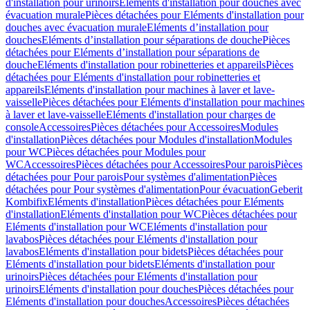
d'installation pour urinoirs
Eléments d'installation pour douches avec
évacuation murale
Pièces détachées pour Eléments d'installation pour
douches avec évacuation murale
Eléments d’installation pour
douches
Eléments d’installation pour séparations de douche
Pièces
détachées pour Eléments d’installation pour séparations de
douche
Eléments d'installation pour robinetteries et appareils
Pièces
détachées pour Eléments d'installation pour robinetteries et
appareils
Eléments d'installation pour machines à laver et lave-
vaisselle
Pièces détachées pour Eléments d'installation pour machines
à laver et lave-vaisselle
Eléments d'installation pour charges de
console
Accessoires
Pièces détachées pour Accessoires
Modules
d'installation
Pièces détachées pour Modules d'installation
Modules
pour WC
Pièces détachées pour Modules pour
WC
Accessoires
Pièces détachées pour Accessoires
Pour parois
Pièces
détachées pour Pour parois
Pour systèmes d'alimentation
Pièces
détachées pour Pour systèmes d'alimentation
Pour évacuation
Geberit
Kombifix
Eléments d'installation
Pièces détachées pour Eléments
d'installation
Eléments d'installation pour WC
Pièces détachées pour
Eléments d'installation pour WC
Eléments d'installation pour
lavabos
Pièces détachées pour Eléments d'installation pour
lavabos
Eléments d'installation pour bidets
Pièces détachées pour
Eléments d'installation pour bidets
Eléments d'installation pour
urinoirs
Pièces détachées pour Eléments d'installation pour
urinoirs
Eléments d'installation pour douches
Pièces détachées pour
Eléments d'installation pour douches
Accessoires
Pièces détachées