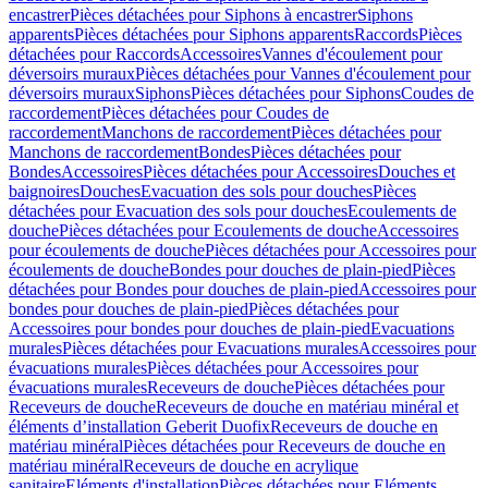
encastrer
Pièces détachées pour Siphons à encastrer
Siphons
apparents
Pièces détachées pour Siphons apparents
Raccords
Pièces
détachées pour Raccords
Accessoires
Vannes d'écoulement pour
déversoirs muraux
Pièces détachées pour Vannes d'écoulement pour
déversoirs muraux
Siphons
Pièces détachées pour Siphons
Coudes de
raccordement
Pièces détachées pour Coudes de
raccordement
Manchons de raccordement
Pièces détachées pour
Manchons de raccordement
Bondes
Pièces détachées pour
Bondes
Accessoires
Pièces détachées pour Accessoires
Douches et
baignoires
Douches
Evacuation des sols pour douches
Pièces
détachées pour Evacuation des sols pour douches
Ecoulements de
douche
Pièces détachées pour Ecoulements de douche
Accessoires
pour écoulements de douche
Pièces détachées pour Accessoires pour
écoulements de douche
Bondes pour douches de plain-pied
Pièces
détachées pour Bondes pour douches de plain-pied
Accessoires pour
bondes pour douches de plain-pied
Pièces détachées pour
Accessoires pour bondes pour douches de plain-pied
Evacuations
murales
Pièces détachées pour Evacuations murales
Accessoires pour
évacuations murales
Pièces détachées pour Accessoires pour
évacuations murales
Receveurs de douche
Pièces détachées pour
Receveurs de douche
Receveurs de douche en matériau minéral et
éléments d’installation Geberit Duofix
Receveurs de douche en
matériau minéral
Pièces détachées pour Receveurs de douche en
matériau minéral
Receveurs de douche en acrylique
sanitaire
Eléments d'installation
Pièces détachées pour Eléments