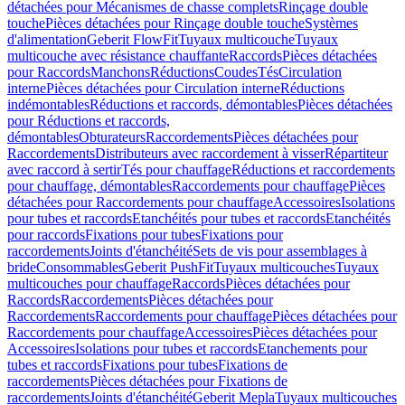
détachées pour Mécanismes de chasse complets
Rinçage double
touche
Pièces détachées pour Rinçage double touche
Systèmes
d'alimentation
Geberit FlowFit
Tuyaux multicouche
Tuyaux
multicouche avec résistance chauffante
Raccords
Pièces détachées
pour Raccords
Manchons
Réductions
Coudes
Tés
Circulation
interne
Pièces détachées pour Circulation interne
Réductions
indémontables
Réductions et raccords, démontables
Pièces détachées
pour Réductions et raccords,
démontables
Obturateurs
Raccordements
Pièces détachées pour
Raccordements
Distributeurs avec raccordement à visser
Répartiteur
avec raccord à sertir
Tés pour chauffage
Réductions et raccordements
pour chauffage, démontables
Raccordements pour chauffage
Pièces
détachées pour Raccordements pour chauffage
Accessoires
Isolations
pour tubes et raccords
Etanchéités pour tubes et raccords
Etanchéités
pour raccords
Fixations pour tubes
Fixations pour
raccordements
Joints d'étanchéité
Sets de vis pour assemblages à
bride
Consommables
Geberit PushFit
Tuyaux multicouches
Tuyaux
multicouches pour chauffage
Raccords
Pièces détachées pour
Raccords
Raccordements
Pièces détachées pour
Raccordements
Raccordements pour chauffage
Pièces détachées pour
Raccordements pour chauffage
Accessoires
Pièces détachées pour
Accessoires
Isolations pour tubes et raccords
Etanchements pour
tubes et raccords
Fixations pour tubes
Fixations de
raccordements
Pièces détachées pour Fixations de
raccordements
Joints d'étanchéité
Geberit Mepla
Tuyaux multicouches