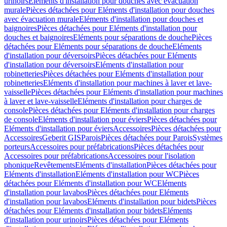
urinoirs
Eléments d'installation pour douches avec évacuation
murale
Pièces détachées pour Eléments d'installation pour douches
avec évacuation murale
Eléments d'installation pour douches et
baignoires
Pièces détachées pour Eléments d'installation pour
douches et baignoires
Eléments pour séparations de douche
Pièces
détachées pour Eléments pour séparations de douche
Eléments
d'installation pour déversoirs
Pièces détachées pour Eléments
d'installation pour déversoirs
Eléments d'installation pour
robinetteries
Pièces détachées pour Eléments d'installation pour
robinetteries
Eléments d'installation pour machines à laver et lave-
vaisselle
Pièces détachées pour Eléments d'installation pour machines
à laver et lave-vaisselle
Eléments d'installation pour charges de
console
Pièces détachées pour Eléments d'installation pour charges
de console
Eléments d'installation pour éviers
Pièces détachées pour
Eléments d'installation pour éviers
Accessoires
Pièces détachées pour
Accessoires
Geberit GIS
Parois
Pièces détachées pour Parois
Systèmes
porteurs
Accessoires pour préfabrications
Pièces détachées pour
Accessoires pour préfabrications
Accessoires pour l'isolation
phonique
Revêtements
Eléments d'installation
Pièces détachées pour
Eléments d'installation
Eléments d'installation pour WC
Pièces
détachées pour Eléments d'installation pour WC
Eléments
d'installation pour lavabos
Pièces détachées pour Eléments
d'installation pour lavabos
Eléments d'installation pour bidets
Pièces
détachées pour Eléments d'installation pour bidets
Eléments
d'installation pour urinoirs
Pièces détachées pour Eléments