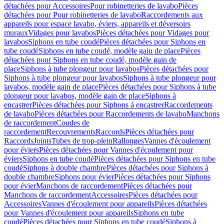
détachées pour Accessoires
Pour robinetteries de lavabo
Pièces
détachées pour Pour robinetteries de lavabo
Raccordements aux
appareils pour espace lavabo, éviers, appareils et déversoirs
muraux
Vidages pour lavabos
Pièces détachées pour Vidages pour
lavabos
Siphons en tube coudé
Pièces détachées pour Siphons en
tube coudé
Siphons en tube coudé, modèle gain de place
Pièces
détachées pour Siphons en tube coudé, modèle gain de
place
Siphons à tube plongeur pour lavabos
Pièces détachées pour
Siphons à tube plongeur pour lavabos
Siphons à tube plongeur pour
lavabos, modèle gain de place
Pièces détachées pour Siphons à tube
plongeur pour lavabos, modèle gain de place
Siphons à
encastrer
Pièces détachées pour Siphons à encastrer
Raccordements
de lavabo
Pièces détachées pour Raccordements de lavabo
Manchons
de raccordement
Coudes de
raccordement
Recouvrements
Raccords
Pièces détachées pour
Raccords
Joints
Tubes de trop-plein
Rallonges
Vannes d'écoulement
pour éviers
Pièces détachées pour Vannes d'écoulement pour
éviers
Siphons en tube coudé
Pièces détachées pour Siphons en tube
coudé
Siphons à double chambre
Pièces détachées pour Siphons à
double chambre
Siphons pour évier
Pièces détachées pour Siphons
pour évier
Manchons de raccordement
Pièces détachées pour
Manchons de raccordement
Accessoires
Pièces détachées pour
Accessoires
Vannes d'écoulement pour appareils
Pièces détachées
pour Vannes d'écoulement pour appareils
Siphons en tube
coudé
Pièces détachées pour Siphons en tube coudé
Siphons à