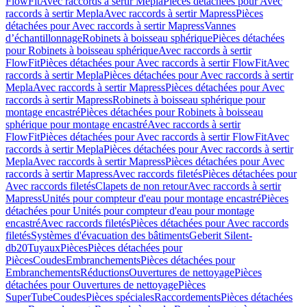
FlowFit
Avec raccords à sertir Mepla
Pièces détachées pour Avec
raccords à sertir Mepla
Avec raccords à sertir Mapress
Pièces
détachées pour Avec raccords à sertir Mapress
Vannes
d’échantillonnage
Robinets à boisseau sphérique
Pièces détachées
pour Robinets à boisseau sphérique
Avec raccords à sertir
FlowFit
Pièces détachées pour Avec raccords à sertir FlowFit
Avec
raccords à sertir Mepla
Pièces détachées pour Avec raccords à sertir
Mepla
Avec raccords à sertir Mapress
Pièces détachées pour Avec
raccords à sertir Mapress
Robinets à boisseau sphérique pour
montage encastré
Pièces détachées pour Robinets à boisseau
sphérique pour montage encastré
Avec raccords à sertir
FlowFit
Pièces détachées pour Avec raccords à sertir FlowFit
Avec
raccords à sertir Mepla
Pièces détachées pour Avec raccords à sertir
Mepla
Avec raccords à sertir Mapress
Pièces détachées pour Avec
raccords à sertir Mapress
Avec raccords filetés
Pièces détachées pour
Avec raccords filetés
Clapets de non retour
Avec raccords à sertir
Mapress
Unités pour compteur d'eau pour montage encastré
Pièces
détachées pour Unités pour compteur d'eau pour montage
encastré
Avec raccords filetés
Pièces détachées pour Avec raccords
filetés
Systèmes d'évacuation des bâtiments
Geberit Silent-
db20
Tuyaux
Pièces
Pièces détachées pour
Pièces
Coudes
Embranchements
Pièces détachées pour
Embranchements
Réductions
Ouvertures de nettoyage
Pièces
détachées pour Ouvertures de nettoyage
Pièces
SuperTube
Coudes
Pièces spéciales
Raccordements
Pièces détachées