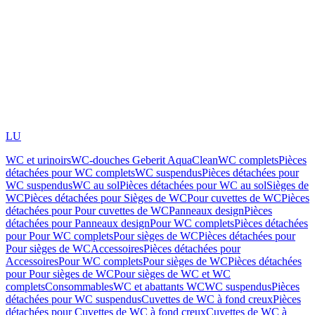
LU
WC et urinoirs
WC-douches Geberit AquaClean
WC complets
Pièces
détachées pour WC complets
WC suspendus
Pièces détachées pour
WC suspendus
WC au sol
Pièces détachées pour WC au sol
Sièges de
WC
Pièces détachées pour Sièges de WC
Pour cuvettes de WC
Pièces
détachées pour Pour cuvettes de WC
Panneaux design
Pièces
détachées pour Panneaux design
Pour WC complets
Pièces détachées
pour Pour WC complets
Pour sièges de WC
Pièces détachées pour
Pour sièges de WC
Accessoires
Pièces détachées pour
Accessoires
Pour WC complets
Pour sièges de WC
Pièces détachées
pour Pour sièges de WC
Pour sièges de WC et WC
complets
Consommables
WC et abattants WC
WC suspendus
Pièces
détachées pour WC suspendus
Cuvettes de WC à fond creux
Pièces
détachées pour Cuvettes de WC à fond creux
Cuvettes de WC à