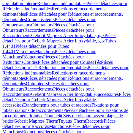
Circulation interne
Réductions indémontables
Pièces détachées pour
Réductions indémontables
Réductions et raccordements,
démontables
Pièces détachées pour Réductions et raccordements,
démontables
Compensateurs
Pièces détachées pour
Compensateurs
Obturateurs
Pièces détachées pour
Obturateurs
Raccordements
Pièces détachées pour
Raccordements
Geberit Mapress Acier Inoxydable, gaz
Pièces
détachées pour Geberit Mapress Acier Inoxydable, gaz
Tubes
1.4401
Pièces détachées pour Tubes
1.4401
Mamelons
Manchons
Pièces détachées pour
Manchons
Réductions
Pièces détachées pour
Réductions
Coudes
Pièces détachées pour Coudes
Tés
Pièces
détachées pour Tés
Réductions indémontables
Pièces détachées pour
Réductions indémontables
Réductions et raccordements,
démontables
Pièces détachées pour Réductions et raccordements,
démontables
Obturateurs
Pièces détachées pour
Obturateurs
Raccordements
Pièces détachées pour
Raccordements
Geberit Mapress Acier Inoxydable, accessoires
Pièces
détachées pour Geberit Mapress Acier Inoxydable,
accessoires
Etanchements pour tubes et raccords
Fixations pour
tubes
Fixations de raccordements
Pièces détachées pour Fixations de
raccordements
Joints d'étanchéité
Sets de vis pour assemblages de
brides
Geberit Mapress Therm
Tuyaux Therm
Raccords
Pièces
détachées pour Raccords
Manchons
Pièces détachées pour
Manchons
Réductions
Pièces détachées pour