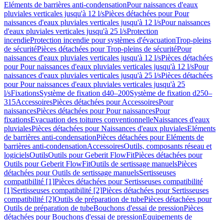
Eléments de barrières anti-condensation
Pour naissances d'eaux
pluviales verticales jusqu'à 12 l/s
Pièces détachées pour Pour
naissances d'eaux pluviales verticales jusqu'à 12 l/s
Pour naissances
d'eaux pluviales verticales jusqu'à 25 l/s
Protection
incendie
Protection incendie pour systèmes d'évacuation
Trop-pleins
de sécurité
Pièces détachées pour Trop-pleins de sécurité
Pour
naissances d'eaux pluviales verticales jusqu'à 12 l/s
Pièces détachées
pour Pour naissances d'eaux pluviales verticales jusqu'à 12 l/s
Pour
naissances d'eaux pluviales verticales jusqu'à 25 l/s
Pièces détachées
pour Pour naissances d'eaux pluviales verticales jusqu'à 25
l/s
Fixations
Système de fixation d40–200
Système de fixation d250–
315
Accessoires
Pièces détachées pour Accessoires
Pour
naissances
Pièces détachées pour Pour naissances
Pour
fixations
Evacuation des toitures conventionnelle
Naissances d'eaux
pluviales
Pièces détachées pour Naissances d'eaux pluviales
Eléments
de barrières anti-condensation
Pièces détachées pour Eléments de
barrières anti-condensation
Accessoires
Outils, composants réseau et
logiciels
Outils
Outils pour Geberit FlowFit
Pièces détachées pour
Outils pour Geberit FlowFit
Outils de sertissage manuels
Pièces
détachées pour Outils de sertissage manuels
Sertisseuses
compatibilité [1]
Pièces détachées pour Sertisseuses compatibilité
[1]
Sertisseuses compatibilité [2]
Pièces détachées pour Sertisseuses
compatibilité [2]
Outils de préparation de tube
Pièces détachées pour
Outils de préparation de tube
Bouchons d'essai de pression
Pièces
détachées pour Bouchons d'essai de pression
Equipements de