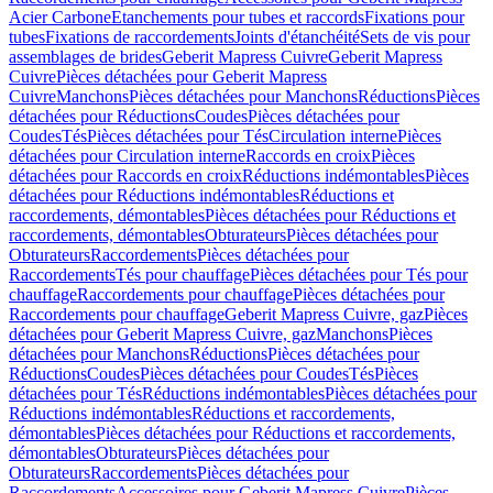
Acier Carbone
Etanchements pour tubes et raccords
Fixations pour
tubes
Fixations de raccordements
Joints d'étanchéité
Sets de vis pour
assemblages de brides
Geberit Mapress Cuivre
Geberit Mapress
Cuivre
Pièces détachées pour Geberit Mapress
Cuivre
Manchons
Pièces détachées pour Manchons
Réductions
Pièces
détachées pour Réductions
Coudes
Pièces détachées pour
Coudes
Tés
Pièces détachées pour Tés
Circulation interne
Pièces
détachées pour Circulation interne
Raccords en croix
Pièces
détachées pour Raccords en croix
Réductions indémontables
Pièces
détachées pour Réductions indémontables
Réductions et
raccordements, démontables
Pièces détachées pour Réductions et
raccordements, démontables
Obturateurs
Pièces détachées pour
Obturateurs
Raccordements
Pièces détachées pour
Raccordements
Tés pour chauffage
Pièces détachées pour Tés pour
chauffage
Raccordements pour chauffage
Pièces détachées pour
Raccordements pour chauffage
Geberit Mapress Cuivre, gaz
Pièces
détachées pour Geberit Mapress Cuivre, gaz
Manchons
Pièces
détachées pour Manchons
Réductions
Pièces détachées pour
Réductions
Coudes
Pièces détachées pour Coudes
Tés
Pièces
détachées pour Tés
Réductions indémontables
Pièces détachées pour
Réductions indémontables
Réductions et raccordements,
démontables
Pièces détachées pour Réductions et raccordements,
démontables
Obturateurs
Pièces détachées pour
Obturateurs
Raccordements
Pièces détachées pour
Raccordements
Accessoires pour Geberit Mapress Cuivre
Pièces