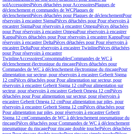
sol
Accessoires
Pièces détachées pour Accessoires
Plaques de
déclenchement et commandes de WC
Plaques de
déclenchement
Pièces détachées pour Plaques de déclenchement
Pour
réservoirs à encastrer Sigma
Pièces détachées pour Pour réservoirs à
encastrer Sigma
Pour réservoirs à encastrer Omega
Pièces détachées
pour Pour réservoirs à encastrer Omega
Pour réservoirs à encastrer
Kappa
Pièces détachées pour Pour réservoirs à encastrer Kappa
Pour
réservoirs à encastrer Delta
Pièces détachées pour Pour réservoirs à
encastrer Delta
Pour réservoirs à encastrer Twinline
Pièces détachées
pour Pour réservoirs à encastrer
Twinline
Accessoires
Consommables
Commandes de WC à
déclenchement électronique du rinçage
Pièces détachées pour
Commandes de WC à déclenchement électronique du rinçage
Pour
alimentation sur secteur, pour réservoirs à encastrer Geberit Sigma
12 cm
Pièces détachées pour Pour alimentation sur secteur, pour
réservoirs à encastrer Geberit Sigma 12 cm
Pour alimentation sur
secteur, pour réservoirs à encastrer Geberit Omega 12 cm
Pièces
détachées pour Pour alimentation sur secteur, pour réservoirs à
encastrer Geberit Omega 12 cm
Pour alimentation par piles, pour
réservoirs à encastrer Geberit Sigma 12 cm
Pièces détachées pour
Pour alimentation par piles, pour réservoirs à encastrer Geberit
Sigma 12 cm
Commandes de WC à déclenchement pneumatique du
rinçage
Pièces détachées pour Commandes de WC à déclenchement
pneumatique du rinçage
Pour rinçage double touche
Pièces détachées
pour Pour rinçage double touche
Pour rinçage simple touche
Pièces