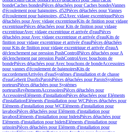
bonde
Caches bondes
Pièces détachées pour Caches bondes
Vannes
d'écoulement pour baignoires, d52
Pièces détachées pour Vannes
d'écoulement pour baignoires, d52
Avec vidage excentrique
Pièces
détachées pour Avec vidage excentrique
Kits de finition pour vidage
excentrique
Pièces détachées pour Kits de finition pour vidage
excentrique
Avec vidage excentrique et arrivée d'eau
Pièces
détachées pour Avec vidage excentrique et arrivée d'eau
Kits de
finition pour vidage excentrique et arrivée d'eau
Pièces détachées
pour Kits de finition pour vidage excentrique et arrivée d'eau
A
déclenchement par pression PushControl
Pièces détachées pour A
déclenchement par pression PushControl
Avec bouchons de
bonde
Pièces détachées pour Avec bouchons de bonde
Accessoires
pour vannes d'écoulement de baignoires
Kits de
raccordement
Arrivées d'eau
Systèmes d'installation et de chasse
d'eau
Geberit Duofix
Parois
Pièces détachées pour Parois
Systèmes
porteurs
Pièces détachées pour Systèmes
porteurs
Revêtements
Accessoires
Pièces détachées pour
Accessoires
Eléments d'installation
Pièces détachées pour Eléments
d'installation
Eléments d'installation pour WC
Pièces détachées pour
Eléments d'installation pour WC
Eléments d'installation pour
lavabos
Pièces détachées pour Eléments d'installation pour
lavabos
Eléments d'installation pour bidets
Pièces détachées pour
Eléments d'installation pour bidets
Eléments d'installation pour
urinoirs
Pièces détachées pour Eléments d'installation pour