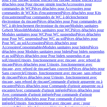
détachées pour Pour rinçage simple touche
Accessoires pour
commandes de WC
Pièces détachées pour Accessoires pour
commandes de WC
Kits d'encastrement
Pièces détachées pour Kits
d'encastrement
Pour commandes de WC à déclenchement
électronique du rinçage
Pièces détachées pour Pour commandes de
WC à déclenchement électronique du rinçage
Modules sanitaires
Geberit Monolith
Modules sanitaires pour WC
Pièces détachées pour
Modules sanitaires pour WC
Pour WC suspendus
Pièces détachées
pour Pour WC suspendus
Pour WC au sol
Pièces détachées pour
Pour WC au sol
Accessoires
Pièces détachées pour
Accessoires
Consommables
Modules sanitaires pour bidets
Pièces
détachées pour Modules sanitaires pour bidets
Pour bidets suspendus
et au sol
Pièces détachées pour Pour bidets suspendus et au
sol
Urinoirs
Urinoirs, fonctionnement avec rinçage, avec rebord de
rinçage
Pièces détachées pour Urinoirs, fonctionnement avec
rinçage, avec rebord de rinçage
Sans couvercle
Pièces détachées pour
Sans couvercle
Urinoirs, fonctionnement avec rinçage, sans rebord
de rinçage
Pièces détachées pour Urinoirs, fonctionnement avec
rinçage, sans rebord de rinçage
Commande d'urinoir apparente ou à
encastrer
Pièces détachées pour Commande d'urinoir apparente ou à
encastrer
Avec commande d'urinoir intégrée
Pièces détachées pour
Avec commande d'urinoir intégrée
Pour commande d'urinoir
intégrée
Pièces détachées pour Pour commande d'urinoir
intégrée
Urinoirs, fonctionnement avec rinçage, avec / pour