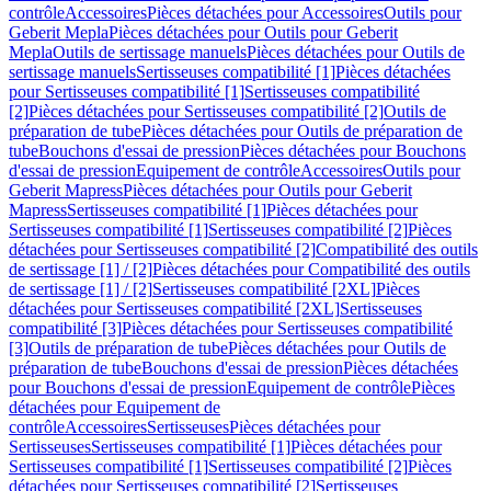
contrôle
Accessoires
Pièces détachées pour Accessoires
Outils pour
Geberit Mepla
Pièces détachées pour Outils pour Geberit
Mepla
Outils de sertissage manuels
Pièces détachées pour Outils de
sertissage manuels
Sertisseuses compatibilité [1]
Pièces détachées
pour Sertisseuses compatibilité [1]
Sertisseuses compatibilité
[2]
Pièces détachées pour Sertisseuses compatibilité [2]
Outils de
préparation de tube
Pièces détachées pour Outils de préparation de
tube
Bouchons d'essai de pression
Pièces détachées pour Bouchons
d'essai de pression
Equipement de contrôle
Accessoires
Outils pour
Geberit Mapress
Pièces détachées pour Outils pour Geberit
Mapress
Sertisseuses compatibilité [1]
Pièces détachées pour
Sertisseuses compatibilité [1]
Sertisseuses compatibilité [2]
Pièces
détachées pour Sertisseuses compatibilité [2]
Compatibilité des outils
de sertissage [1] / [2]
Pièces détachées pour Compatibilité des outils
de sertissage [1] / [2]
Sertisseuses compatibilité [2XL]
Pièces
détachées pour Sertisseuses compatibilité [2XL]
Sertisseuses
compatibilité [3]
Pièces détachées pour Sertisseuses compatibilité
[3]
Outils de préparation de tube
Pièces détachées pour Outils de
préparation de tube
Bouchons d'essai de pression
Pièces détachées
pour Bouchons d'essai de pression
Equipement de contrôle
Pièces
détachées pour Equipement de
contrôle
Accessoires
Sertisseuses
Pièces détachées pour
Sertisseuses
Sertisseuses compatibilité [1]
Pièces détachées pour
Sertisseuses compatibilité [1]
Sertisseuses compatibilité [2]
Pièces
détachées pour Sertisseuses compatibilité [2]
Sertisseuses