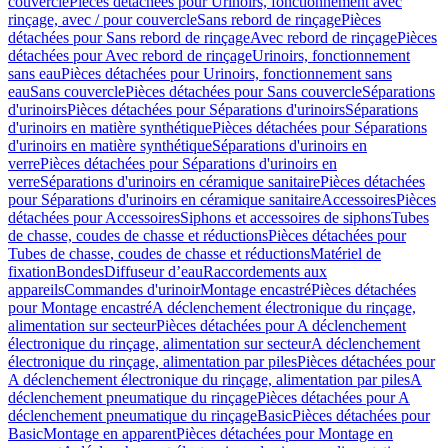
couvercle
Pièces détachées pour Urinoirs, fonctionnement avec
rinçage, avec / pour couvercle
Sans rebord de rinçage
Pièces
détachées pour Sans rebord de rinçage
Avec rebord de rinçage
Pièces
détachées pour Avec rebord de rinçage
Urinoirs, fonctionnement
sans eau
Pièces détachées pour Urinoirs, fonctionnement sans
eau
Sans couvercle
Pièces détachées pour Sans couvercle
Séparations
d'urinoirs
Pièces détachées pour Séparations d'urinoirs
Séparations
d'urinoirs en matière synthétique
Pièces détachées pour Séparations
d'urinoirs en matière synthétique
Séparations d'urinoirs en
verre
Pièces détachées pour Séparations d'urinoirs en
verre
Séparations d'urinoirs en céramique sanitaire
Pièces détachées
pour Séparations d'urinoirs en céramique sanitaire
Accessoires
Pièces
détachées pour Accessoires
Siphons et accessoires de siphons
Tubes
de chasse, coudes de chasse et réductions
Pièces détachées pour
Tubes de chasse, coudes de chasse et réductions
Matériel de
fixation
Bondes
Diffuseur d’eau
Raccordements aux
appareils
Commandes d'urinoir
Montage encastré
Pièces détachées
pour Montage encastré
A déclenchement électronique du rinçage,
alimentation sur secteur
Pièces détachées pour A déclenchement
électronique du rinçage, alimentation sur secteur
A déclenchement
électronique du rinçage, alimentation par piles
Pièces détachées pour
A déclenchement électronique du rinçage, alimentation par piles
A
déclenchement pneumatique du rinçage
Pièces détachées pour A
déclenchement pneumatique du rinçage
Basic
Pièces détachées pour
Basic
Montage en apparent
Pièces détachées pour Montage en