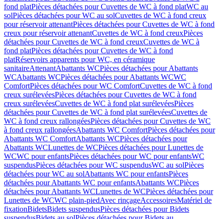
fond plat
Pièces détachées pour Cuvettes de WC à fond plat
WC au
sol
Pièces détachées pour WC au sol
Cuvettes de WC à fond creux
pour réservoir attenant
Pièces détachées pour Cuvettes de WC à fond
creux pour réservoir attenant
Cuvettes de WC à fond creux
Pièces
détachées pour Cuvettes de WC à fond creux
Cuvettes de WC à
fond plat
Pièces détachées pour Cuvettes de WC à fond
plat
Réservoirs apparents pour WC, en céramique
sanitaire
Attenant
Abattants WC
Pièces détachées pour Abattants
WC
Abattants WC
Pièces détachées pour Abattants WC
WC
Comfort
Pièces détachées pour WC Comfort
Cuvettes de WC à fond
creux surélevées
Pièces détachées pour Cuvettes de WC à fond
creux surélevées
Cuvettes de WC à fond plat surélevées
Pièces
détachées pour Cuvettes de WC à fond plat surélevées
Cuvettes de
WC à fond creux rallongées
Pièces détachées pour Cuvettes de WC
à fond creux rallongées
Abattants WC Comfort
Pièces détachées pour
Abattants WC Comfort
Abattants WC
Pièces détachées pour
Abattants WC
Lunettes de WC
Pièces détachées pour Lunettes de
WC
WC pour enfants
Pièces détachées pour WC pour enfants
WC
suspendus
Pièces détachées pour WC suspendus
WC au sol
Pièces
détachées pour WC au sol
Abattants WC pour enfants
Pièces
détachées pour Abattants WC pour enfants
Abattants WC
Pièces
détachées pour Abattants WC
Lunettes de WC
Pièces détachées pour
Lunettes de WC
WC plain-pied
Avec rinçage
Accessoires
Matériel de
fixation
Bidets
Bidets suspendus
Pièces détachées pour Bidets
suspendus
Bidets au sol
Pièces détachées pour Bidets au