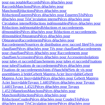
pour eau potable
Raccords
Pièces détachées pour
Raccords
Manchons
Pièces détachées pour
Manchons
Réductions
Pièces détachées pour
Réductions
Équerres
Pièces détachées pour Équerres
Tés
Pièces
détachées pour Tés
Circulation interne
Pièces détachées pour
Circulation interne
Réductions indémontables
Pièces détachées pour
Réductions indémontables
Réductions et raccordements,
démontables
Pièces détachées pour Réductions et raccordements,
démontables
Obturateurs
Pièces détachées pour
Obturateurs
Raccordements
Pièces détachées pour
Raccordements
Nourrices de distribution avec raccord fileté
Tés pour
chauffage
Pièces détachées pour Tés pour chauffage
Raccordements
pour chauffage
Pièces détachées pour Raccordements pour
chauffage
Accessoires
Pièces détachées pour Accessoires
Isolations
pour tubes et raccords
Etanchements pour tubes et raccords
Fixations
pour tubes
Fixations de raccordements
Pièces détachées pour
Fixations de raccordements
Joints d'étanchéité
Sets de vis pour
assemblages à bride
Geberit Mapress Acier Inoxydable
Geberit
Mapress Acier Inoxydable
Pièces détachées pour Geberit Mapress
Acier Inoxydable
Tuyaux 1.4401
Pièces détachées pour Tuyaux
1.4401
Tuyaux 1.4521
Pièces détachées pour Tuyaux
1.4521
Mamelons
Manchons
Pièces détachées pour
Manchons
Réductions
Pièces détachées pour
Réductions
Coudes
Pièces détachées pour Coudes
Tés
Pièces
détachées pour Tés
Circulation interne
Pièces détachées pour