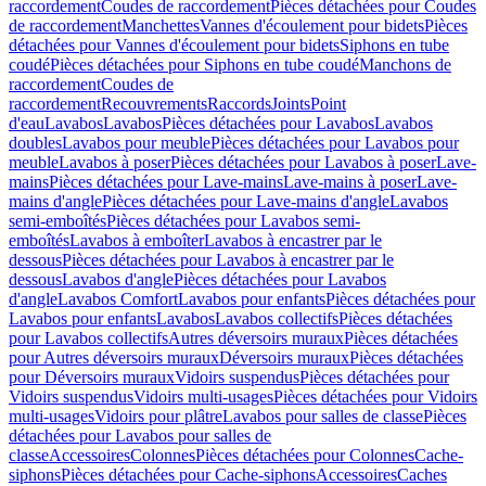
raccordement
Coudes de raccordement
Pièces détachées pour Coudes
de raccordement
Manchettes
Vannes d'écoulement pour bidets
Pièces
détachées pour Vannes d'écoulement pour bidets
Siphons en tube
coudé
Pièces détachées pour Siphons en tube coudé
Manchons de
raccordement
Coudes de
raccordement
Recouvrements
Raccords
Joints
Point
d'eau
Lavabos
Lavabos
Pièces détachées pour Lavabos
Lavabos
doubles
Lavabos pour meuble
Pièces détachées pour Lavabos pour
meuble
Lavabos à poser
Pièces détachées pour Lavabos à poser
Lave-
mains
Pièces détachées pour Lave-mains
Lave-mains à poser
Lave-
mains d'angle
Pièces détachées pour Lave-mains d'angle
Lavabos
semi-emboîtés
Pièces détachées pour Lavabos semi-
emboîtés
Lavabos à emboîter
Lavabos à encastrer par le
dessous
Pièces détachées pour Lavabos à encastrer par le
dessous
Lavabos d'angle
Pièces détachées pour Lavabos
d'angle
Lavabos Comfort
Lavabos pour enfants
Pièces détachées pour
Lavabos pour enfants
Lavabos
Lavabos collectifs
Pièces détachées
pour Lavabos collectifs
Autres déversoirs muraux
Pièces détachées
pour Autres déversoirs muraux
Déversoirs muraux
Pièces détachées
pour Déversoirs muraux
Vidoirs suspendus
Pièces détachées pour
Vidoirs suspendus
Vidoirs multi-usages
Pièces détachées pour Vidoirs
multi-usages
Vidoirs pour plâtre
Lavabos pour salles de classe
Pièces
détachées pour Lavabos pour salles de
classe
Accessoires
Colonnes
Pièces détachées pour Colonnes
Cache-
siphons
Pièces détachées pour Cache-siphons
Accessoires
Caches