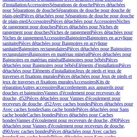
d'installation
Accessoires
Séparations de douche
Pièces détachées
pour Séparations de douche
Séparations de douche pour douche de
plain-pied
Pièces détachées pour Séparations de douche pour douche
de plain-pied
Accessoires
Pièces détachées pour Accessoires
Niches
de rangement pour douches
Pièces détachées pour Niches de
rangement pour douches
Niches de rangement
Pièces détachées pour
Niches de rangement
Accessoires
Baignoires
Baignoires en acrylique
sanitaire
Pièces détachées pour Baignoires en acrylique
sanitaire
Baignoires rectangulaires
Pièces détachées pour Baignoires
rectangulaires
Baignoires en matériau minéral
Pièces détachées pour
Baignoires en matériau minéral
Baignoires pour bébés
Pièces
détachées pour Baignoires pour bébés
Eléments d'installation
Pièces
détachées pour Eléments d'installation
Jeux de pieds et jeux de
traverses et fixations murales
Pièces détachées pour Jeux de pieds et
jeux de traverses et fixations murales
Accessoires
Kits de
réparation
Autres accessoires
Raccordements aux appareils pour
douches et baignoires
Vannes d'écoulement pour receveurs de
douche, d52
Pièces détachées pour Vannes d'écoulement pour
receveurs de douche, d52
Avec caches bondes
Pièces détachées pour
Avec caches bondes
Sans cache bonde
Pièces détachées pour Sans
cache bonde
Caches bondes
Pièces détachées pour Caches
bondes
Vannes d'écoulement pour receveurs de douche, d90
Pièces
détachées pour Vannes d'écoulement pour receveurs de douche,
d90
Avec caches bondes
Pièces détachées pour Avec caches
bondes
Sans cache bonde
Pièces détachées pour Sans cache