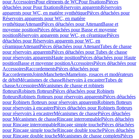
pour Accessoires
Pour eléments de WC
Pour fixations
Pièces
détachées pour Pour fixations
Réservoirs apparents
Réservoirs
apparents pour WC, en matière synthétique
Pièces détachées pour
Réservoirs apparents pour WC, en matière
synthétique
Attenant
Pièces détachées pour Attenant
Basse et
moyenne position
Pièces détachées pour Basse et moyenne
position
Réservoirs apparents pour WC, en céramique
Pièces
détachées pour Réservoirs apparents pour WC, en
céramique
Attenant
Pièces détachées pour Attenant
Tubes de chasse
pour réservoirs apparents
Pièces détachées pour Tubes de chasse
pour réservoirs apparents
Haute position
Pièces détachées pour Haute
position
Basse et moyenne position
Accessoires
Pièces détachées pour
Accessoires
Raccordements
Pièces détachées pour
Raccordements
Joints
Manchettes
Mamelons, rosaces et modérateurs
de débit
Mécanismes de chasse
Réservoirs à encastrer
Tubes de
chasse
Accessoires
Mécanismes de chasse et robinets
flotteurs
Robinets flotteurs
Pièces détachées pour Robinets
flotteurs
Robinets flotteurs pour réservoirs apparents
Pièces détachées
pour Robinets flotteurs pour réservoirs apparents
Robinets flotteurs
pour réservoirs à encastrer
Pièces détachées pour Robinets flotteurs
pour réservoirs à encastrer
Mécanismes de chasse
Pièces détachées
pour Mécanismes de chasse
Rinçage interrompable
Pièces détachées
pour Rinçage interrompable
Rinçage simple touche
Pièces détachées
pour Rinçage simple touche
Rinçage double touche
Pièces détachées
pour Rinçage double touche
Mécanismes de chasse complets
Pièces