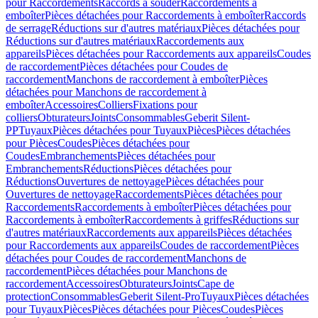
pour Raccordements
Raccords à souder
Raccordements à
emboîter
Pièces détachées pour Raccordements à emboîter
Raccords
de serrage
Réductions sur d'autres matériaux
Pièces détachées pour
Réductions sur d'autres matériaux
Raccordements aux
appareils
Pièces détachées pour Raccordements aux appareils
Coudes
de raccordement
Pièces détachées pour Coudes de
raccordement
Manchons de raccordement à emboîter
Pièces
détachées pour Manchons de raccordement à
emboîter
Accessoires
Colliers
Fixations pour
colliers
Obturateurs
Joints
Consommables
Geberit Silent-
PP
Tuyaux
Pièces détachées pour Tuyaux
Pièces
Pièces détachées
pour Pièces
Coudes
Pièces détachées pour
Coudes
Embranchements
Pièces détachées pour
Embranchements
Réductions
Pièces détachées pour
Réductions
Ouvertures de nettoyage
Pièces détachées pour
Ouvertures de nettoyage
Raccordements
Pièces détachées pour
Raccordements
Raccordements à emboîter
Pièces détachées pour
Raccordements à emboîter
Raccordements à griffes
Réductions sur
d'autres matériaux
Raccordements aux appareils
Pièces détachées
pour Raccordements aux appareils
Coudes de raccordement
Pièces
détachées pour Coudes de raccordement
Manchons de
raccordement
Pièces détachées pour Manchons de
raccordement
Accessoires
Obturateurs
Joints
Cape de
protection
Consommables
Geberit Silent-Pro
Tuyaux
Pièces détachées
pour Tuyaux
Pièces
Pièces détachées pour Pièces
Coudes
Pièces