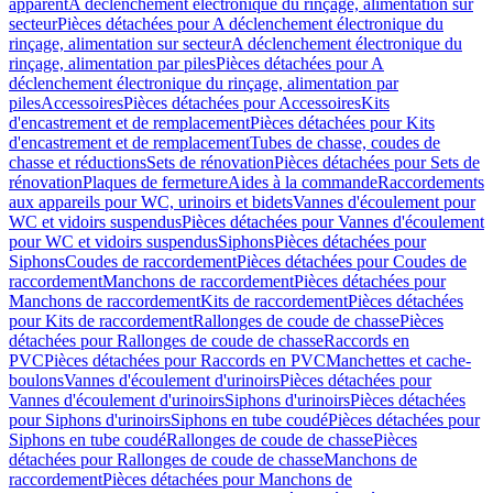
apparent
A déclenchement électronique du rinçage, alimentation sur
secteur
Pièces détachées pour A déclenchement électronique du
rinçage, alimentation sur secteur
A déclenchement électronique du
rinçage, alimentation par piles
Pièces détachées pour A
déclenchement électronique du rinçage, alimentation par
piles
Accessoires
Pièces détachées pour Accessoires
Kits
d'encastrement et de remplacement
Pièces détachées pour Kits
d'encastrement et de remplacement
Tubes de chasse, coudes de
chasse et réductions
Sets de rénovation
Pièces détachées pour Sets de
rénovation
Plaques de fermeture
Aides à la commande
Raccordements
aux appareils pour WC, urinoirs et bidets
Vannes d'écoulement pour
WC et vidoirs suspendus
Pièces détachées pour Vannes d'écoulement
pour WC et vidoirs suspendus
Siphons
Pièces détachées pour
Siphons
Coudes de raccordement
Pièces détachées pour Coudes de
raccordement
Manchons de raccordement
Pièces détachées pour
Manchons de raccordement
Kits de raccordement
Pièces détachées
pour Kits de raccordement
Rallonges de coude de chasse
Pièces
détachées pour Rallonges de coude de chasse
Raccords en
PVC
Pièces détachées pour Raccords en PVC
Manchettes et cache-
boulons
Vannes d'écoulement d'urinoirs
Pièces détachées pour
Vannes d'écoulement d'urinoirs
Siphons d'urinoirs
Pièces détachées
pour Siphons d'urinoirs
Siphons en tube coudé
Pièces détachées pour
Siphons en tube coudé
Rallonges de coude de chasse
Pièces
détachées pour Rallonges de coude de chasse
Manchons de
raccordement
Pièces détachées pour Manchons de