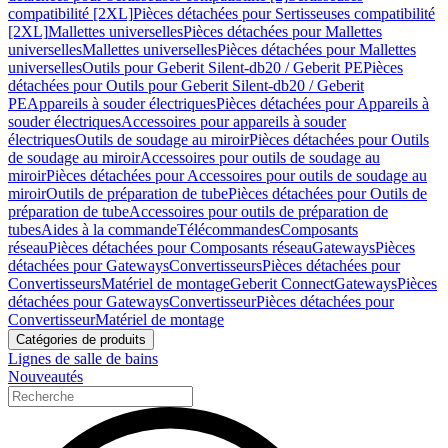
compatibilité [2XL]
Pièces détachées pour Sertisseuses compatibilité
[2XL]
Mallettes universelles
Pièces détachées pour Mallettes
universelles
Mallettes universelles
Pièces détachées pour Mallettes
universelles
Outils pour Geberit Silent-db20 / Geberit PE
Pièces
détachées pour Outils pour Geberit Silent-db20 / Geberit
PE
Appareils à souder électriques
Pièces détachées pour Appareils à
souder électriques
Accessoires pour appareils à souder
électriques
Outils de soudage au miroir
Pièces détachées pour Outils
de soudage au miroir
Accessoires pour outils de soudage au
miroir
Pièces détachées pour Accessoires pour outils de soudage au
miroir
Outils de préparation de tube
Pièces détachées pour Outils de
préparation de tube
Accessoires pour outils de préparation de
tubes
Aides à la commande
Télécommandes
Composants
réseau
Pièces détachées pour Composants réseau
Gateways
Pièces
détachées pour Gateways
Convertisseurs
Pièces détachées pour
Convertisseurs
Matériel de montage
Geberit Connect
Gateways
Pièces
détachées pour Gateways
Convertisseur
Pièces détachées pour
Convertisseur
Matériel de montage
Catégories de produits
Lignes de salle de bains
Nouveautés