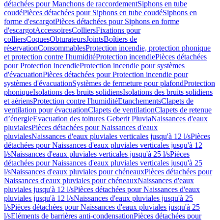
détachées pour Manchons de raccordement
Siphons en tube
coudé
Pièces détachées pour Siphons en tube coudé
Siphons en
forme d'escargot
Pièces détachées pour Siphons en forme
d'escargot
Accessoires
Colliers
Fixations pour
colliers
Coques
Obturateurs
Joints
Boîtiers de
réservation
Consommables
Protection incendie, protection phonique
et protection contre l'humidité
Protection incendie
Pièces détachées
pour Protection incendie
Protection incendie pour systèmes
d'évacuation
Pièces détachées pour Protection incendie pour
systèmes d'évacuation
Systèmes de fermeture pour plafond
Protection
phonique
Isolations des bruits solidiens
Isolations des bruits solidiens
et aériens
Protection contre l'humidité
Etanchements
Clapets de
ventilation pour évacuation
Clapets de ventilation
Clapets de retenue
d’énergie
Evacuation des toitures Geberit Pluvia
Naissances d'eaux
pluviales
Pièces détachées pour Naissances d'eaux
pluviales
Naissances d'eaux pluviales verticales jusqu'à 12 l/s
Pièces
détachées pour Naissances d'eaux pluviales verticales jusqu'à 12
l/s
Naissances d'eaux pluviales verticales jusqu'à 25 l/s
Pièces
détachées pour Naissances d'eaux pluviales verticales jusqu'à 25
l/s
Naissances d'eaux pluviales pour chéneaux
Pièces détachées pour
Naissances d'eaux pluviales pour chéneaux
Naissances d'eaux
pluviales jusqu'à 12 l/s
Pièces détachées pour Naissances d'eaux
pluviales jusqu'à 12 l/s
Naissances d'eaux pluviales jusqu'à 25
l/s
Pièces détachées pour Naissances d'eaux pluviales jusqu'à 25
l/s
Eléments de barrières anti-condensation
Pièces détachées pour