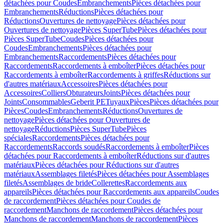
détachées pour Coudes
Embranchements
Pièces détachées pour
Embranchements
Réductions
Pièces détachées pour
Réductions
Ouvertures de nettoyage
Pièces détachées pour
Ouvertures de nettoyage
Pièces SuperTube
Pièces détachées pour
Pièces SuperTube
Coudes
Pièces détachées pour
Coudes
Embranchements
Pièces détachées pour
Embranchements
Raccordements
Pièces détachées pour
Raccordements
Raccordements à emboîter
Pièces détachées pour
Raccordements à emboîter
Raccordements à griffes
Réductions sur
d'autres matériaux
Accessoires
Pièces détachées pour
Accessoires
Colliers
Obturateurs
Joints
Pièces détachées pour
Joints
Consommables
Geberit PE
Tuyaux
Pièces
Pièces détachées pour
Pièces
Coudes
Embranchements
Réductions
Ouvertures de
nettoyage
Pièces détachées pour Ouvertures de
nettoyage
Réductions
Pièces SuperTube
Pièces
spéciales
Raccordements
Pièces détachées pour
Raccordements
Raccords soudés
Raccordements à emboîter
Pièces
détachées pour Raccordements à emboîter
Réductions sur d'autres
matériaux
Pièces détachées pour Réductions sur d'autres
matériaux
Assemblages filetés
Pièces détachées pour Assemblages
filetés
Assemblages de bride
Collerettes
Raccordements aux
appareils
Pièces détachées pour Raccordements aux appareils
Coudes
de raccordement
Pièces détachées pour Coudes de
raccordement
Manchons de raccordement
Pièces détachées pour
Manchons de raccordement
Manchons de raccordement
Pièces