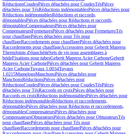
Réductions
Coudes
Pièces détachées pour Coudes
Tés
Pièces
détachées pour Tés
Réductions indémontables
Pièces détachées pour
Réductions indémontables
Réductions et raccords,
démontables
Pièces détachées pour Réductions et raccords,
démontables
Compensateurs
Pièces détachées pour
Compensateurs
Fermetures
Pièces détachées pour Fermetures
Tés
pour chauffage
Pièces détachées pour Tés pour
chauffage
Raccordements pour chauffage
Pièces détachées pour
Raccordements pour chauffage
Accessoires pour Geberit Mapress
Therm
Joints d'étanchéité
Sets de vis pour assemblages à
bride
Fixations pour tubes
Geberit Mapress Acier Carbone
Geberit
Mapress Acier Carbone
Pièces détachées pour Geberit Mapress
Acier Carbone
Tuyaux 1.0034
Tuyaux
1.0215
Mamelons
Manchons
Pièces détachées pour
Manchons
Réductions
Pièces détachées pour
Réductions
Coudes
Pièces détachées pour Coudes
Tés
Pièces
détachées pour Tés
Raccords en croix
Pièces détachées pour
Raccords en croix
Réductions indémontables
Pièces détachées pour
Réductions indémontables
Réductions et raccordements,
démontables
Pièces détachées pour Réductions et raccordements,
démontables
Compensateurs
Pièces détachées pour
Compensateurs
Obturateurs
Pièces détachées pour Obturateurs
Tés
pour chauffage
Pièces détachées pour Tés pour
chauffage
Raccordements pour chauffage
Pièces détachées pour
Raccordements pour chauffage
Accessoires pour Geberit Mapress