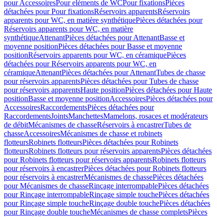
pour Accessoires
Pour eléments de WC
Pour fixations
Pièces
détachées pour Pour fixations
Réservoirs apparents
Réservoirs
apparents pour WC, en matière synthétique
Pièces détachées pour
Réservoirs apparents pour WC, en matière
synthétique
Attenant
Pièces détachées pour Attenant
Basse et
moyenne position
Pièces détachées pour Basse et moyenne
position
Réservoirs apparents pour WC, en céramique
Pièces
détachées pour Réservoirs apparents pour WC, en
céramique
Attenant
Pièces détachées pour Attenant
Tubes de chasse
pour réservoirs apparents
Pièces détachées pour Tubes de chasse
pour réservoirs apparents
Haute position
Pièces détachées pour Haute
position
Basse et moyenne position
Accessoires
Pièces détachées pour
Accessoires
Raccordements
Pièces détachées pour
Raccordements
Joints
Manchettes
Mamelons, rosaces et modérateurs
de débit
Mécanismes de chasse
Réservoirs à encastrer
Tubes de
chasse
Accessoires
Mécanismes de chasse et robinets
flotteurs
Robinets flotteurs
Pièces détachées pour Robinets
flotteurs
Robinets flotteurs pour réservoirs apparents
Pièces détachées
pour Robinets flotteurs pour réservoirs apparents
Robinets flotteurs
pour réservoirs à encastrer
Pièces détachées pour Robinets flotteurs
pour réservoirs à encastrer
Mécanismes de chasse
Pièces détachées
pour Mécanismes de chasse
Rinçage interrompable
Pièces détachées
pour Rinçage interrompable
Rinçage simple touche
Pièces détachées
pour Rinçage simple touche
Rinçage double touche
Pièces détachées
pour Rinçage double touche
Mécanismes de chasse complets
Pièces