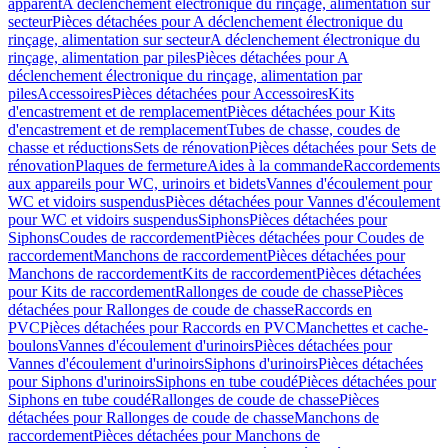
apparent
A déclenchement électronique du rinçage, alimentation sur
secteur
Pièces détachées pour A déclenchement électronique du
rinçage, alimentation sur secteur
A déclenchement électronique du
rinçage, alimentation par piles
Pièces détachées pour A
déclenchement électronique du rinçage, alimentation par
piles
Accessoires
Pièces détachées pour Accessoires
Kits
d'encastrement et de remplacement
Pièces détachées pour Kits
d'encastrement et de remplacement
Tubes de chasse, coudes de
chasse et réductions
Sets de rénovation
Pièces détachées pour Sets de
rénovation
Plaques de fermeture
Aides à la commande
Raccordements
aux appareils pour WC, urinoirs et bidets
Vannes d'écoulement pour
WC et vidoirs suspendus
Pièces détachées pour Vannes d'écoulement
pour WC et vidoirs suspendus
Siphons
Pièces détachées pour
Siphons
Coudes de raccordement
Pièces détachées pour Coudes de
raccordement
Manchons de raccordement
Pièces détachées pour
Manchons de raccordement
Kits de raccordement
Pièces détachées
pour Kits de raccordement
Rallonges de coude de chasse
Pièces
détachées pour Rallonges de coude de chasse
Raccords en
PVC
Pièces détachées pour Raccords en PVC
Manchettes et cache-
boulons
Vannes d'écoulement d'urinoirs
Pièces détachées pour
Vannes d'écoulement d'urinoirs
Siphons d'urinoirs
Pièces détachées
pour Siphons d'urinoirs
Siphons en tube coudé
Pièces détachées pour
Siphons en tube coudé
Rallonges de coude de chasse
Pièces
détachées pour Rallonges de coude de chasse
Manchons de
raccordement
Pièces détachées pour Manchons de