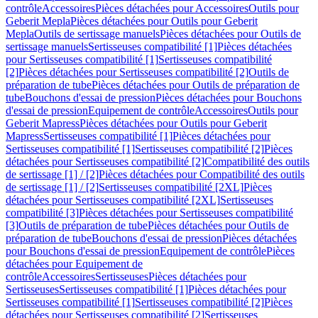
contrôle
Accessoires
Pièces détachées pour Accessoires
Outils pour
Geberit Mepla
Pièces détachées pour Outils pour Geberit
Mepla
Outils de sertissage manuels
Pièces détachées pour Outils de
sertissage manuels
Sertisseuses compatibilité [1]
Pièces détachées
pour Sertisseuses compatibilité [1]
Sertisseuses compatibilité
[2]
Pièces détachées pour Sertisseuses compatibilité [2]
Outils de
préparation de tube
Pièces détachées pour Outils de préparation de
tube
Bouchons d'essai de pression
Pièces détachées pour Bouchons
d'essai de pression
Equipement de contrôle
Accessoires
Outils pour
Geberit Mapress
Pièces détachées pour Outils pour Geberit
Mapress
Sertisseuses compatibilité [1]
Pièces détachées pour
Sertisseuses compatibilité [1]
Sertisseuses compatibilité [2]
Pièces
détachées pour Sertisseuses compatibilité [2]
Compatibilité des outils
de sertissage [1] / [2]
Pièces détachées pour Compatibilité des outils
de sertissage [1] / [2]
Sertisseuses compatibilité [2XL]
Pièces
détachées pour Sertisseuses compatibilité [2XL]
Sertisseuses
compatibilité [3]
Pièces détachées pour Sertisseuses compatibilité
[3]
Outils de préparation de tube
Pièces détachées pour Outils de
préparation de tube
Bouchons d'essai de pression
Pièces détachées
pour Bouchons d'essai de pression
Equipement de contrôle
Pièces
détachées pour Equipement de
contrôle
Accessoires
Sertisseuses
Pièces détachées pour
Sertisseuses
Sertisseuses compatibilité [1]
Pièces détachées pour
Sertisseuses compatibilité [1]
Sertisseuses compatibilité [2]
Pièces
détachées pour Sertisseuses compatibilité [2]
Sertisseuses