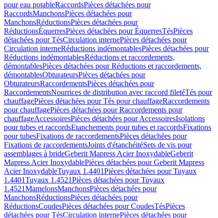
pour eau potable
Raccords
Pièces détachées pour
Raccords
Manchons
Pièces détachées pour
Manchons
Réductions
Pièces détachées pour
Réductions
Équerres
Pièces détachées pour Équerres
Tés
Pièces
détachées pour Tés
Circulation interne
Pièces détachées pour
Circulation interne
Réductions indémontables
Pièces détachées pour
Réductions indémontables
Réductions et raccordements,
démontables
Pièces détachées pour Réductions et raccordements,
démontables
Obturateurs
Pièces détachées pour
Obturateurs
Raccordements
Pièces détachées pour
Raccordements
Nourrices de distribution avec raccord fileté
Tés pour
chauffage
Pièces détachées pour Tés pour chauffage
Raccordements
pour chauffage
Pièces détachées pour Raccordements pour
chauffage
Accessoires
Pièces détachées pour Accessoires
Isolations
pour tubes et raccords
Etanchements pour tubes et raccords
Fixations
pour tubes
Fixations de raccordements
Pièces détachées pour
Fixations de raccordements
Joints d'étanchéité
Sets de vis pour
assemblages à bride
Geberit Mapress Acier Inoxydable
Geberit
Mapress Acier Inoxydable
Pièces détachées pour Geberit Mapress
Acier Inoxydable
Tuyaux 1.4401
Pièces détachées pour Tuyaux
1.4401
Tuyaux 1.4521
Pièces détachées pour Tuyaux
1.4521
Mamelons
Manchons
Pièces détachées pour
Manchons
Réductions
Pièces détachées pour
Réductions
Coudes
Pièces détachées pour Coudes
Tés
Pièces
détachées pour Tés
Circulation interne
Pièces détachées pour