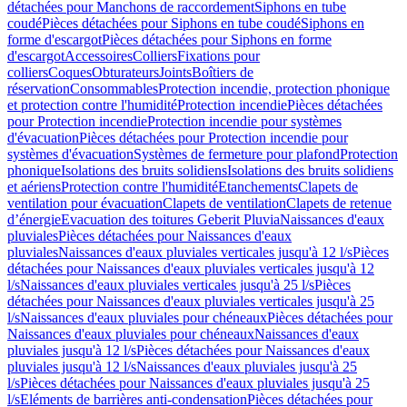
détachées pour Manchons de raccordement
Siphons en tube
coudé
Pièces détachées pour Siphons en tube coudé
Siphons en
forme d'escargot
Pièces détachées pour Siphons en forme
d'escargot
Accessoires
Colliers
Fixations pour
colliers
Coques
Obturateurs
Joints
Boîtiers de
réservation
Consommables
Protection incendie, protection phonique
et protection contre l'humidité
Protection incendie
Pièces détachées
pour Protection incendie
Protection incendie pour systèmes
d'évacuation
Pièces détachées pour Protection incendie pour
systèmes d'évacuation
Systèmes de fermeture pour plafond
Protection
phonique
Isolations des bruits solidiens
Isolations des bruits solidiens
et aériens
Protection contre l'humidité
Etanchements
Clapets de
ventilation pour évacuation
Clapets de ventilation
Clapets de retenue
d’énergie
Evacuation des toitures Geberit Pluvia
Naissances d'eaux
pluviales
Pièces détachées pour Naissances d'eaux
pluviales
Naissances d'eaux pluviales verticales jusqu'à 12 l/s
Pièces
détachées pour Naissances d'eaux pluviales verticales jusqu'à 12
l/s
Naissances d'eaux pluviales verticales jusqu'à 25 l/s
Pièces
détachées pour Naissances d'eaux pluviales verticales jusqu'à 25
l/s
Naissances d'eaux pluviales pour chéneaux
Pièces détachées pour
Naissances d'eaux pluviales pour chéneaux
Naissances d'eaux
pluviales jusqu'à 12 l/s
Pièces détachées pour Naissances d'eaux
pluviales jusqu'à 12 l/s
Naissances d'eaux pluviales jusqu'à 25
l/s
Pièces détachées pour Naissances d'eaux pluviales jusqu'à 25
l/s
Eléments de barrières anti-condensation
Pièces détachées pour