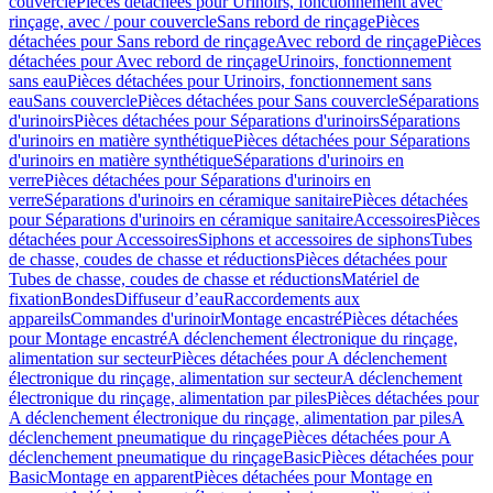
couvercle
Pièces détachées pour Urinoirs, fonctionnement avec
rinçage, avec / pour couvercle
Sans rebord de rinçage
Pièces
détachées pour Sans rebord de rinçage
Avec rebord de rinçage
Pièces
détachées pour Avec rebord de rinçage
Urinoirs, fonctionnement
sans eau
Pièces détachées pour Urinoirs, fonctionnement sans
eau
Sans couvercle
Pièces détachées pour Sans couvercle
Séparations
d'urinoirs
Pièces détachées pour Séparations d'urinoirs
Séparations
d'urinoirs en matière synthétique
Pièces détachées pour Séparations
d'urinoirs en matière synthétique
Séparations d'urinoirs en
verre
Pièces détachées pour Séparations d'urinoirs en
verre
Séparations d'urinoirs en céramique sanitaire
Pièces détachées
pour Séparations d'urinoirs en céramique sanitaire
Accessoires
Pièces
détachées pour Accessoires
Siphons et accessoires de siphons
Tubes
de chasse, coudes de chasse et réductions
Pièces détachées pour
Tubes de chasse, coudes de chasse et réductions
Matériel de
fixation
Bondes
Diffuseur d’eau
Raccordements aux
appareils
Commandes d'urinoir
Montage encastré
Pièces détachées
pour Montage encastré
A déclenchement électronique du rinçage,
alimentation sur secteur
Pièces détachées pour A déclenchement
électronique du rinçage, alimentation sur secteur
A déclenchement
électronique du rinçage, alimentation par piles
Pièces détachées pour
A déclenchement électronique du rinçage, alimentation par piles
A
déclenchement pneumatique du rinçage
Pièces détachées pour A
déclenchement pneumatique du rinçage
Basic
Pièces détachées pour
Basic
Montage en apparent
Pièces détachées pour Montage en