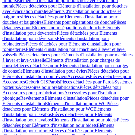
urinoirs
Eléments d'installation pour douches avec évacuation
murale
Pièces détachées pour Eléments d'installation pour douches
avec évacuation murale
Eléments d'installation pour douches et
baignoires
Pièces détachées pour Eléments d'installation pour
douches et baignoires
Eléments pour séparations de douche
Pièces
détachées pour Eléments pour séparations de douche
Eléments
d'installation pour déversoirs
Pièces détachées pour Eléments
d'installation pour déversoirs
Eléments d'installation pour
robinetteries
Pièces détachées pour Eléments d'installation pour
robinetteries
Eléments d'installation pour machines à laver et lave-
vaisselle
Pièces détachées pour Eléments d'installation pour machines
à laver et lave-vaisselle
Eléments d'installation pour charges de
console
Pièces détachées pour Eléments d'installation pour charges
de console
Eléments d'installation pour éviers
Pièces détachées pour
Eléments d'installation pour éviers
Accessoires
Pièces détachées pour
Accessoires
Geberit GIS
Parois
Pièces détachées pour Parois
Systèmes
porteurs
Accessoires pour préfabrications
Pièces détachées pour
Accessoires pour préfabrications
Accessoires pour l'isolation
phonique
Revêtements
Eléments d'installation
Pièces détachées pour
Eléments d'installation
Eléments d'installation pour WC
Pièces
détachées pour Eléments d'installation pour WC
Eléments
d'installation pour lavabos
Pièces détachées pour Eléments
d'installation pour lavabos
Eléments d'installation pour bidets
Pièces
détachées pour Eléments d'installation pour bidets
Eléments
d'installation pour urinoirs
Pièces détachées pour Eléments