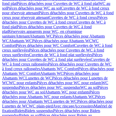
fond plat
Pièces détachées pour Cuvettes de WC à fond plat
WC au
sol
Pièces détachées pour WC au sol
Cuvettes de WC à fond creux
pour réservoir attenant
Pièces détachées pour Cuvettes de WC à fond
creux pour réservoir attenant
Cuvettes de WC à fond creux
Pièces
détachées pour Cuvettes de WC à fond creux
Cuvettes de WC à
fond plat
Pièces détachées pour Cuvettes de WC à fond
plat
Réservoirs apparents pour WC, en céramique
sanitaire
Attenant
Abattants WC
Pièces détachées pour Abattants
WC
Abattants WC
Pièces détachées pour Abattants WC
WC
Comfort
Pièces détachées pour WC Comfort
Cuvettes de WC à fond
creux surélevées
Pièces détachées pour Cuvettes de WC à fond
creux surélevées
Cuvettes de WC à fond plat surélevées
Pièces
détachées pour Cuvettes de WC à fond plat surélevées
Cuvettes de
WC à fond creux rallongées
Pièces détachées pour Cuvettes de WC
à fond creux rallongées
Abattants WC Comfort
Pièces détachées pour
Abattants WC Comfort
Abattants WC
Pièces détachées pour
Abattants WC
Lunettes de WC
Pièces détachées pour Lunettes de
WC
WC pour enfants
Pièces détachées pour WC pour enfants
WC
suspendus
Pièces détachées pour WC suspendus
WC au sol
Pièces
détachées pour WC au sol
Abattants WC pour enfants
Pièces
détachées pour Abattants WC pour enfants
Abattants WC
Pièces
détachées pour Abattants WC
Lunettes de WC
Pièces détachées pour
Lunettes de WC
WC plain-pied
Avec rinçage
Accessoires
Matériel de
fixation
Bidets
Bidets suspendus
Pièces détachées pour Bidets
suspendus
Bidets au sol
Pièces détachées pour Bidets au