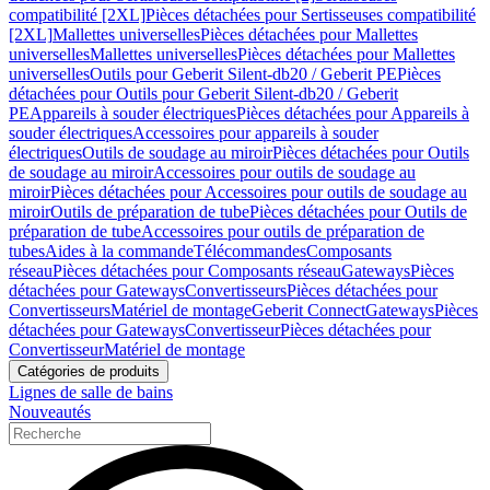
compatibilité [2XL]
Pièces détachées pour Sertisseuses compatibilité
[2XL]
Mallettes universelles
Pièces détachées pour Mallettes
universelles
Mallettes universelles
Pièces détachées pour Mallettes
universelles
Outils pour Geberit Silent-db20 / Geberit PE
Pièces
détachées pour Outils pour Geberit Silent-db20 / Geberit
PE
Appareils à souder électriques
Pièces détachées pour Appareils à
souder électriques
Accessoires pour appareils à souder
électriques
Outils de soudage au miroir
Pièces détachées pour Outils
de soudage au miroir
Accessoires pour outils de soudage au
miroir
Pièces détachées pour Accessoires pour outils de soudage au
miroir
Outils de préparation de tube
Pièces détachées pour Outils de
préparation de tube
Accessoires pour outils de préparation de
tubes
Aides à la commande
Télécommandes
Composants
réseau
Pièces détachées pour Composants réseau
Gateways
Pièces
détachées pour Gateways
Convertisseurs
Pièces détachées pour
Convertisseurs
Matériel de montage
Geberit Connect
Gateways
Pièces
détachées pour Gateways
Convertisseur
Pièces détachées pour
Convertisseur
Matériel de montage
Catégories de produits
Lignes de salle de bains
Nouveautés