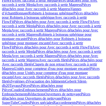
FlowFit
Avec raccords à sertir Mepla
Pièces détachées pour Avec
raccords à sertir Mepla
Avec raccords à sertir Mapress
Pièces
détachées pour Avec raccords à sertir Mapress
Vannes
d’échantillonnage
Robinets à boisseau sphérique
Pièces détachées
pour Robinets à boisseau sphérique
Avec raccords à sertir
FlowFit
Pièces détachées pour Avec raccords à sertir FlowFit
Avec
raccords à sertir Mepla
Pièces détachées pour Avec raccords à sertir
Mepla
Avec raccords à sertir Mapress
Pièces détachées pour Avec
raccords à sertir Mapress
Robinets à boisseau sphérique pour
montage encastré
Pièces détachées pour Robinets à boisseau
sphérique pour montage encastré
Avec raccords à sertir
FlowFit
Pièces détachées pour Avec raccords à sertir FlowFit
Avec
raccords à sertir Mepla
Pièces détachées pour Avec raccords à sertir
Mepla
Avec raccords à sertir Mapress
Pièces détachées pour Avec
raccords à sertir Mapress
Avec raccords filetés
Pièces détachées pour
Avec raccords filetés
Clapets de non retour
Avec raccords à sertir
Mapress
Unités pour compteur d'eau pour montage encastré
Pièces
détachées pour Unités pour compteur d'eau pour montage
encastré
Avec raccords filetés
Pièces détachées pour Avec raccords
filetés
Systèmes d'évacuation des bâtiments
Geberit Silent-
db20
Tuyaux
Pièces
Pièces détachées pour
Pièces
Coudes
Embranchements
Pièces détachées pour
Embranchements
Réductions
Ouvertures de nettoyage
Pièces
détachées pour Ouvertures de nettoyage
Pièces
SuperTube
Coudes
Pièces spéciales
Raccordements
Pièces détachées