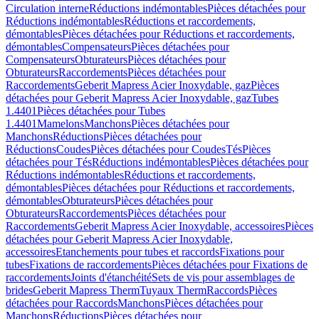
Circulation interne
Réductions indémontables
Pièces détachées pour
Réductions indémontables
Réductions et raccordements,
démontables
Pièces détachées pour Réductions et raccordements,
démontables
Compensateurs
Pièces détachées pour
Compensateurs
Obturateurs
Pièces détachées pour
Obturateurs
Raccordements
Pièces détachées pour
Raccordements
Geberit Mapress Acier Inoxydable, gaz
Pièces
détachées pour Geberit Mapress Acier Inoxydable, gaz
Tubes
1.4401
Pièces détachées pour Tubes
1.4401
Mamelons
Manchons
Pièces détachées pour
Manchons
Réductions
Pièces détachées pour
Réductions
Coudes
Pièces détachées pour Coudes
Tés
Pièces
détachées pour Tés
Réductions indémontables
Pièces détachées pour
Réductions indémontables
Réductions et raccordements,
démontables
Pièces détachées pour Réductions et raccordements,
démontables
Obturateurs
Pièces détachées pour
Obturateurs
Raccordements
Pièces détachées pour
Raccordements
Geberit Mapress Acier Inoxydable, accessoires
Pièces
détachées pour Geberit Mapress Acier Inoxydable,
accessoires
Etanchements pour tubes et raccords
Fixations pour
tubes
Fixations de raccordements
Pièces détachées pour Fixations de
raccordements
Joints d'étanchéité
Sets de vis pour assemblages de
brides
Geberit Mapress Therm
Tuyaux Therm
Raccords
Pièces
détachées pour Raccords
Manchons
Pièces détachées pour
Manchons
Réductions
Pièces détachées pour