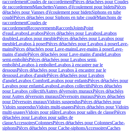
raccordement
Coudes de raccordement
Pièces détachées pour Coudes
de raccordement
Manchettes
Vannes d'écoulement pour bidets
Pièces
détachées pour Vannes d'écoulement pour bidets
Siphons en tube
coudé
Pièces détachées pour Siphons en tube coudé
Manchons de
raccordement
Coudes de
raccordement
Recouvrements
Raccords
Joints
Point
d'eau
Lavabos
Lavabos
Pièces détachées pour Lavabos
Lavabos
doubles
Lavabos pour meuble
Pièces détachées pour Lavabos pour
meuble
Lavabos à poser
Pièces détachées pour Lavabos à poser
Lave-
mains
Pièces détachées pour Lave-mains
Lave-mains à poser
Lave-
mains d'angle
Pièces détachées pour Lave-mains d'angle
Lavabos
semi-emboîtés
Pièces détachées pour Lavabos semi-
emboîtés
Lavabos à emboîter
Lavabos à encastrer par le
dessous
Pièces détachées pour Lavabos à encastrer par le
dessous
Lavabos d'angle
Pièces détachées pour Lavabos
d'angle
Lavabos Comfort
Lavabos pour enfants
Pièces détachées pour
Lavabos pour enfants
Lavabos
Lavabos collectifs
Pièces détachées
pour Lavabos collectifs
Autres déversoirs muraux
Pièces détachées
pour Autres déversoirs muraux
Déversoirs muraux
Pièces détachées
pour Déversoirs muraux
Vidoirs suspendus
Pièces détachées pour
Vidoirs suspendus
Vidoirs multi-usages
Pièces détachées pour Vidoirs
multi-usages
Vidoirs pour plâtre
Lavabos pour salles de classe
Pièces
détachées pour Lavabos pour salles de
classe
Accessoires
Colonnes
Pièces détachées pour Colonnes
Cache-
siphons
Pièces détachées pour Cache-siphons
Accessoires
Caches