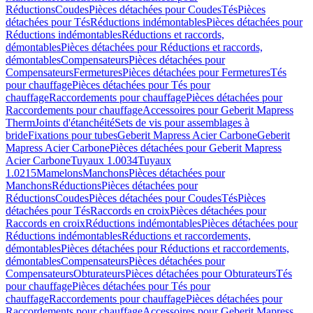
Réductions
Coudes
Pièces détachées pour Coudes
Tés
Pièces
détachées pour Tés
Réductions indémontables
Pièces détachées pour
Réductions indémontables
Réductions et raccords,
démontables
Pièces détachées pour Réductions et raccords,
démontables
Compensateurs
Pièces détachées pour
Compensateurs
Fermetures
Pièces détachées pour Fermetures
Tés
pour chauffage
Pièces détachées pour Tés pour
chauffage
Raccordements pour chauffage
Pièces détachées pour
Raccordements pour chauffage
Accessoires pour Geberit Mapress
Therm
Joints d'étanchéité
Sets de vis pour assemblages à
bride
Fixations pour tubes
Geberit Mapress Acier Carbone
Geberit
Mapress Acier Carbone
Pièces détachées pour Geberit Mapress
Acier Carbone
Tuyaux 1.0034
Tuyaux
1.0215
Mamelons
Manchons
Pièces détachées pour
Manchons
Réductions
Pièces détachées pour
Réductions
Coudes
Pièces détachées pour Coudes
Tés
Pièces
détachées pour Tés
Raccords en croix
Pièces détachées pour
Raccords en croix
Réductions indémontables
Pièces détachées pour
Réductions indémontables
Réductions et raccordements,
démontables
Pièces détachées pour Réductions et raccordements,
démontables
Compensateurs
Pièces détachées pour
Compensateurs
Obturateurs
Pièces détachées pour Obturateurs
Tés
pour chauffage
Pièces détachées pour Tés pour
chauffage
Raccordements pour chauffage
Pièces détachées pour
Raccordements pour chauffage
Accessoires pour Geberit Mapress