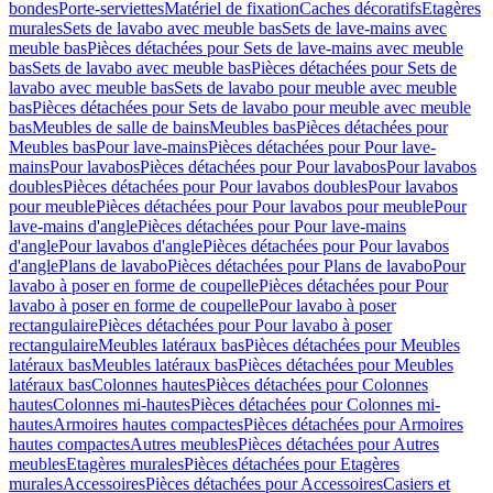
bondes
Porte-serviettes
Matériel de fixation
Caches décoratifs
Etagères
murales
Sets de lavabo avec meuble bas
Sets de lave-mains avec
meuble bas
Pièces détachées pour Sets de lave-mains avec meuble
bas
Sets de lavabo avec meuble bas
Pièces détachées pour Sets de
lavabo avec meuble bas
Sets de lavabo pour meuble avec meuble
bas
Pièces détachées pour Sets de lavabo pour meuble avec meuble
bas
Meubles de salle de bains
Meubles bas
Pièces détachées pour
Meubles bas
Pour lave-mains
Pièces détachées pour Pour lave-
mains
Pour lavabos
Pièces détachées pour Pour lavabos
Pour lavabos
doubles
Pièces détachées pour Pour lavabos doubles
Pour lavabos
pour meuble
Pièces détachées pour Pour lavabos pour meuble
Pour
lave-mains d'angle
Pièces détachées pour Pour lave-mains
d'angle
Pour lavabos d'angle
Pièces détachées pour Pour lavabos
d'angle
Plans de lavabo
Pièces détachées pour Plans de lavabo
Pour
lavabo à poser en forme de coupelle
Pièces détachées pour Pour
lavabo à poser en forme de coupelle
Pour lavabo à poser
rectangulaire
Pièces détachées pour Pour lavabo à poser
rectangulaire
Meubles latéraux bas
Pièces détachées pour Meubles
latéraux bas
Meubles latéraux bas
Pièces détachées pour Meubles
latéraux bas
Colonnes hautes
Pièces détachées pour Colonnes
hautes
Colonnes mi-hautes
Pièces détachées pour Colonnes mi-
hautes
Armoires hautes compactes
Pièces détachées pour Armoires
hautes compactes
Autres meubles
Pièces détachées pour Autres
meubles
Etagères murales
Pièces détachées pour Etagères
murales
Accessoires
Pièces détachées pour Accessoires
Casiers et