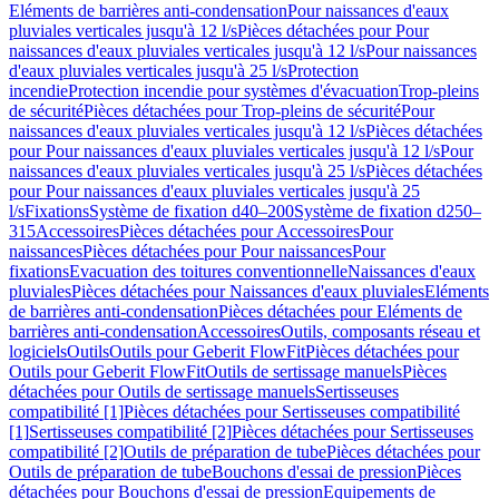
Eléments de barrières anti-condensation
Pour naissances d'eaux
pluviales verticales jusqu'à 12 l/s
Pièces détachées pour Pour
naissances d'eaux pluviales verticales jusqu'à 12 l/s
Pour naissances
d'eaux pluviales verticales jusqu'à 25 l/s
Protection
incendie
Protection incendie pour systèmes d'évacuation
Trop-pleins
de sécurité
Pièces détachées pour Trop-pleins de sécurité
Pour
naissances d'eaux pluviales verticales jusqu'à 12 l/s
Pièces détachées
pour Pour naissances d'eaux pluviales verticales jusqu'à 12 l/s
Pour
naissances d'eaux pluviales verticales jusqu'à 25 l/s
Pièces détachées
pour Pour naissances d'eaux pluviales verticales jusqu'à 25
l/s
Fixations
Système de fixation d40–200
Système de fixation d250–
315
Accessoires
Pièces détachées pour Accessoires
Pour
naissances
Pièces détachées pour Pour naissances
Pour
fixations
Evacuation des toitures conventionnelle
Naissances d'eaux
pluviales
Pièces détachées pour Naissances d'eaux pluviales
Eléments
de barrières anti-condensation
Pièces détachées pour Eléments de
barrières anti-condensation
Accessoires
Outils, composants réseau et
logiciels
Outils
Outils pour Geberit FlowFit
Pièces détachées pour
Outils pour Geberit FlowFit
Outils de sertissage manuels
Pièces
détachées pour Outils de sertissage manuels
Sertisseuses
compatibilité [1]
Pièces détachées pour Sertisseuses compatibilité
[1]
Sertisseuses compatibilité [2]
Pièces détachées pour Sertisseuses
compatibilité [2]
Outils de préparation de tube
Pièces détachées pour
Outils de préparation de tube
Bouchons d'essai de pression
Pièces
détachées pour Bouchons d'essai de pression
Equipements de