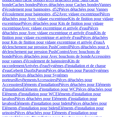
bonde
Caches bondes
Pièces détachées pour Caches bondes
Vannes
d'écoulement pour baignoires, d52
Pièces détachées pour Vannes
d'écoulement pour baignoires, d52
Avec vidage excentrique
Pièces
détachées pour Avec vidage excentrique
Kits de finition pour vidage
excentrique
Pièces détachées pour Kits de finition pour vidage
excentrique
Avec vidage excentrique et arrivée d'eau
Pièces
détachées pour Avec vidage excentrique et arrivée d'eau
Kits de
finition pour vidage excentrique et arrivée d'eau
Pièces détachées
pour Kits de finition pour vidage excentrique et arrivée d'eau
A
déclenchement par pression PushControl
Pièces détachées pour A
déclenchement par pression PushControl
Avec bouchons de
bonde
Pièces détachées pour Avec bouchons de bonde
Accessoires
pour vannes d'écoulement de baignoires
Kits de
raccordement
Arrivées d'eau
Systèmes d'installation et de chasse
d'eau
Geberit Duofix
Parois
Pièces détachées pour Parois
Systèmes
porteurs
Pièces détachées pour Systèmes
porteurs
Revêtements
Accessoires
Pièces détachées pour
Accessoires
Eléments d'installation
Pièces détachées pour Eléments
d'installation
Eléments d'installation pour WC
Pièces détachées pour
Eléments d'installation pour WC
Eléments d'installation pour
lavabos
Pièces détachées pour Eléments d'installation pour
lavabos
Eléments d'installation pour bidets
Pièces détachées pour
Eléments d'installation pour bidets
Eléments d'installation pour
urinoirs
Pièces détachées pour Eléments d'installation pour