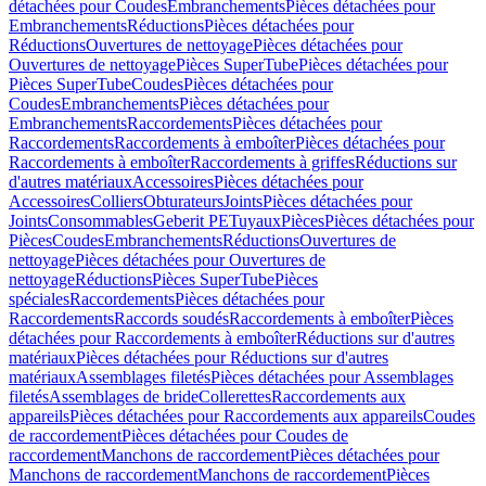
détachées pour Coudes
Embranchements
Pièces détachées pour
Embranchements
Réductions
Pièces détachées pour
Réductions
Ouvertures de nettoyage
Pièces détachées pour
Ouvertures de nettoyage
Pièces SuperTube
Pièces détachées pour
Pièces SuperTube
Coudes
Pièces détachées pour
Coudes
Embranchements
Pièces détachées pour
Embranchements
Raccordements
Pièces détachées pour
Raccordements
Raccordements à emboîter
Pièces détachées pour
Raccordements à emboîter
Raccordements à griffes
Réductions sur
d'autres matériaux
Accessoires
Pièces détachées pour
Accessoires
Colliers
Obturateurs
Joints
Pièces détachées pour
Joints
Consommables
Geberit PE
Tuyaux
Pièces
Pièces détachées pour
Pièces
Coudes
Embranchements
Réductions
Ouvertures de
nettoyage
Pièces détachées pour Ouvertures de
nettoyage
Réductions
Pièces SuperTube
Pièces
spéciales
Raccordements
Pièces détachées pour
Raccordements
Raccords soudés
Raccordements à emboîter
Pièces
détachées pour Raccordements à emboîter
Réductions sur d'autres
matériaux
Pièces détachées pour Réductions sur d'autres
matériaux
Assemblages filetés
Pièces détachées pour Assemblages
filetés
Assemblages de bride
Collerettes
Raccordements aux
appareils
Pièces détachées pour Raccordements aux appareils
Coudes
de raccordement
Pièces détachées pour Coudes de
raccordement
Manchons de raccordement
Pièces détachées pour
Manchons de raccordement
Manchons de raccordement
Pièces