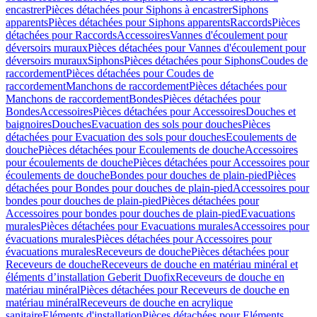
encastrer
Pièces détachées pour Siphons à encastrer
Siphons
apparents
Pièces détachées pour Siphons apparents
Raccords
Pièces
détachées pour Raccords
Accessoires
Vannes d'écoulement pour
déversoirs muraux
Pièces détachées pour Vannes d'écoulement pour
déversoirs muraux
Siphons
Pièces détachées pour Siphons
Coudes de
raccordement
Pièces détachées pour Coudes de
raccordement
Manchons de raccordement
Pièces détachées pour
Manchons de raccordement
Bondes
Pièces détachées pour
Bondes
Accessoires
Pièces détachées pour Accessoires
Douches et
baignoires
Douches
Evacuation des sols pour douches
Pièces
détachées pour Evacuation des sols pour douches
Ecoulements de
douche
Pièces détachées pour Ecoulements de douche
Accessoires
pour écoulements de douche
Pièces détachées pour Accessoires pour
écoulements de douche
Bondes pour douches de plain-pied
Pièces
détachées pour Bondes pour douches de plain-pied
Accessoires pour
bondes pour douches de plain-pied
Pièces détachées pour
Accessoires pour bondes pour douches de plain-pied
Evacuations
murales
Pièces détachées pour Evacuations murales
Accessoires pour
évacuations murales
Pièces détachées pour Accessoires pour
évacuations murales
Receveurs de douche
Pièces détachées pour
Receveurs de douche
Receveurs de douche en matériau minéral et
éléments d’installation Geberit Duofix
Receveurs de douche en
matériau minéral
Pièces détachées pour Receveurs de douche en
matériau minéral
Receveurs de douche en acrylique
sanitaire
Eléments d'installation
Pièces détachées pour Eléments