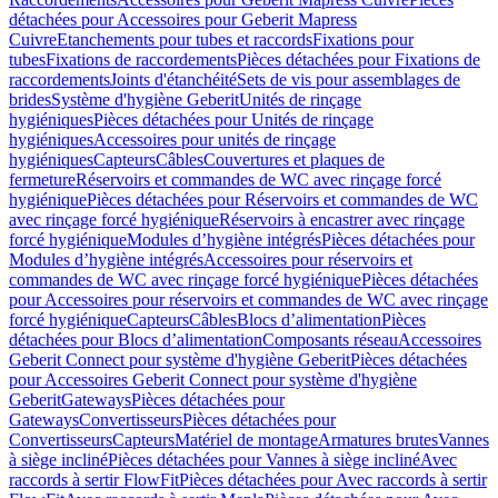
détachées pour Accessoires pour Geberit Mapress
Cuivre
Etanchements pour tubes et raccords
Fixations pour
tubes
Fixations de raccordements
Pièces détachées pour Fixations de
raccordements
Joints d'étanchéité
Sets de vis pour assemblages de
brides
Système d'hygiène Geberit
Unités de rinçage
hygiéniques
Pièces détachées pour Unités de rinçage
hygiéniques
Accessoires pour unités de rinçage
hygiéniques
Capteurs
Câbles
Couvertures et plaques de
fermeture
Réservoirs et commandes de WC avec rinçage forcé
hygiénique
Pièces détachées pour Réservoirs et commandes de WC
avec rinçage forcé hygiénique
Réservoirs à encastrer avec rinçage
forcé hygiénique
Modules d’hygiène intégrés
Pièces détachées pour
Modules d’hygiène intégrés
Accessoires pour réservoirs et
commandes de WC avec rinçage forcé hygiénique
Pièces détachées
pour Accessoires pour réservoirs et commandes de WC avec rinçage
forcé hygiénique
Capteurs
Câbles
Blocs d’alimentation
Pièces
détachées pour Blocs d’alimentation
Composants réseau
Accessoires
Geberit Connect pour système d'hygiène Geberit
Pièces détachées
pour Accessoires Geberit Connect pour système d'hygiène
Geberit
Gateways
Pièces détachées pour
Gateways
Convertisseurs
Pièces détachées pour
Convertisseurs
Capteurs
Matériel de montage
Armatures brutes
Vannes
à siège incliné
Pièces détachées pour Vannes à siège incliné
Avec
raccords à sertir FlowFit
Pièces détachées pour Avec raccords à sertir