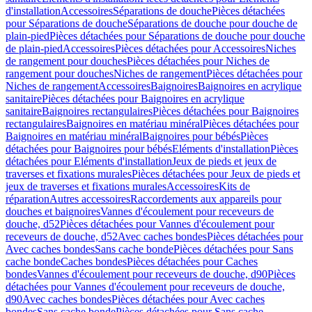
d'installation
Accessoires
Séparations de douche
Pièces détachées
pour Séparations de douche
Séparations de douche pour douche de
plain-pied
Pièces détachées pour Séparations de douche pour douche
de plain-pied
Accessoires
Pièces détachées pour Accessoires
Niches
de rangement pour douches
Pièces détachées pour Niches de
rangement pour douches
Niches de rangement
Pièces détachées pour
Niches de rangement
Accessoires
Baignoires
Baignoires en acrylique
sanitaire
Pièces détachées pour Baignoires en acrylique
sanitaire
Baignoires rectangulaires
Pièces détachées pour Baignoires
rectangulaires
Baignoires en matériau minéral
Pièces détachées pour
Baignoires en matériau minéral
Baignoires pour bébés
Pièces
détachées pour Baignoires pour bébés
Eléments d'installation
Pièces
détachées pour Eléments d'installation
Jeux de pieds et jeux de
traverses et fixations murales
Pièces détachées pour Jeux de pieds et
jeux de traverses et fixations murales
Accessoires
Kits de
réparation
Autres accessoires
Raccordements aux appareils pour
douches et baignoires
Vannes d'écoulement pour receveurs de
douche, d52
Pièces détachées pour Vannes d'écoulement pour
receveurs de douche, d52
Avec caches bondes
Pièces détachées pour
Avec caches bondes
Sans cache bonde
Pièces détachées pour Sans
cache bonde
Caches bondes
Pièces détachées pour Caches
bondes
Vannes d'écoulement pour receveurs de douche, d90
Pièces
détachées pour Vannes d'écoulement pour receveurs de douche,
d90
Avec caches bondes
Pièces détachées pour Avec caches
bondes
Sans cache bonde
Pièces détachées pour Sans cache