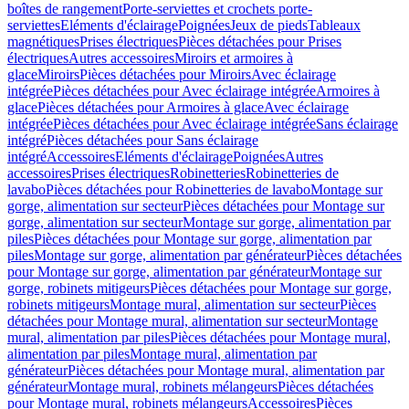
boîtes de rangement
Porte-serviettes et crochets porte-
serviettes
Eléments d'éclairage
Poignées
Jeux de pieds
Tableaux
magnétiques
Prises électriques
Pièces détachées pour Prises
électriques
Autres accessoires
Miroirs et armoires à
glace
Miroirs
Pièces détachées pour Miroirs
Avec éclairage
intégrée
Pièces détachées pour Avec éclairage intégrée
Armoires à
glace
Pièces détachées pour Armoires à glace
Avec éclairage
intégrée
Pièces détachées pour Avec éclairage intégrée
Sans éclairage
intégré
Pièces détachées pour Sans éclairage
intégré
Accessoires
Eléments d'éclairage
Poignées
Autres
accessoires
Prises électriques
Robinetteries
Robinetteries de
lavabo
Pièces détachées pour Robinetteries de lavabo
Montage sur
gorge, alimentation sur secteur
Pièces détachées pour Montage sur
gorge, alimentation sur secteur
Montage sur gorge, alimentation par
piles
Pièces détachées pour Montage sur gorge, alimentation par
piles
Montage sur gorge, alimentation par générateur
Pièces détachées
pour Montage sur gorge, alimentation par générateur
Montage sur
gorge, robinets mitigeurs
Pièces détachées pour Montage sur gorge,
robinets mitigeurs
Montage mural, alimentation sur secteur
Pièces
détachées pour Montage mural, alimentation sur secteur
Montage
mural, alimentation par piles
Pièces détachées pour Montage mural,
alimentation par piles
Montage mural, alimentation par
générateur
Pièces détachées pour Montage mural, alimentation par
générateur
Montage mural, robinets mélangeurs
Pièces détachées
pour Montage mural, robinets mélangeurs
Accessoires
Pièces