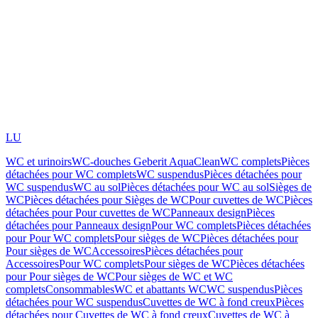
LU
WC et urinoirs
WC-douches Geberit AquaClean
WC complets
Pièces
détachées pour WC complets
WC suspendus
Pièces détachées pour
WC suspendus
WC au sol
Pièces détachées pour WC au sol
Sièges de
WC
Pièces détachées pour Sièges de WC
Pour cuvettes de WC
Pièces
détachées pour Pour cuvettes de WC
Panneaux design
Pièces
détachées pour Panneaux design
Pour WC complets
Pièces détachées
pour Pour WC complets
Pour sièges de WC
Pièces détachées pour
Pour sièges de WC
Accessoires
Pièces détachées pour
Accessoires
Pour WC complets
Pour sièges de WC
Pièces détachées
pour Pour sièges de WC
Pour sièges de WC et WC
complets
Consommables
WC et abattants WC
WC suspendus
Pièces
détachées pour WC suspendus
Cuvettes de WC à fond creux
Pièces
détachées pour Cuvettes de WC à fond creux
Cuvettes de WC à