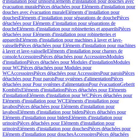
d'installation pour urinoirs
Eléments d'installation pour douches avec
évacuation murale
Pièces détachées pour Eléments d'installation pour
douches avec évacuation murale
Eléments d’installation pour
douches
Eléments d’installation pour séparations de douche
Pièces
détachées pour Eléments d’installation pour séparations de
douche
Eléments d'installation pour robinetteries et appareils
Pièces
détachées pour Eléments d'installation pour robinetteries et
appareils
Eléments d'installation pour machines à laver et lave-
vaisselle
Pièces détachées pour Eléments d'installation pour machines
à laver et lave-vaisselle
Eléments d'installation pour charges de
console
Accessoires
Pièces détachées pour Accessoires
Modules
d'installation
Pièces détachées pour Modules d'installation
Modules
pour WC
Pièces détachées pour Modules pour
WC
Accessoires
Pièces détachées pour Accessoires
Pour parois
Pièces
détachées pour Pour parois
Pour systèmes d'alimentation
Pièces
détachées pour Pour systèmes d'alimentation
Pour évacuation
Geberit
Kombifix
Eléments d'installation
Pièces détachées pour Eléments
d'installation
Eléments d'installation pour WC
Pièces détachées pour
Eléments d'installation pour WC
Eléments d'installation pour
lavabos
Pièces détachées pour Eléments d'installation pour
lavabos
Eléments d'installation pour bidets
Pièces détachées pour
Eléments d'installation pour bidets
Eléments d'installation pour
urinoirs
Pièces détachées pour Eléments d'installation pour
urinoirs
Eléments d'installation pour douches
Pièces détachées pour
Eléments d'installation pour douches
Accessoires
Pièces détachées