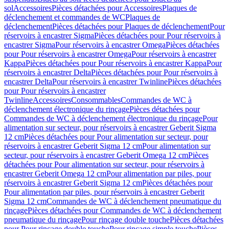
sol
Accessoires
Pièces détachées pour Accessoires
Plaques de
déclenchement et commandes de WC
Plaques de
déclenchement
Pièces détachées pour Plaques de déclenchement
Pour
réservoirs à encastrer Sigma
Pièces détachées pour Pour réservoirs à
encastrer Sigma
Pour réservoirs à encastrer Omega
Pièces détachées
pour Pour réservoirs à encastrer Omega
Pour réservoirs à encastrer
Kappa
Pièces détachées pour Pour réservoirs à encastrer Kappa
Pour
réservoirs à encastrer Delta
Pièces détachées pour Pour réservoirs à
encastrer Delta
Pour réservoirs à encastrer Twinline
Pièces détachées
pour Pour réservoirs à encastrer
Twinline
Accessoires
Consommables
Commandes de WC à
déclenchement électronique du rinçage
Pièces détachées pour
Commandes de WC à déclenchement électronique du rinçage
Pour
alimentation sur secteur, pour réservoirs à encastrer Geberit Sigma
12 cm
Pièces détachées pour Pour alimentation sur secteur, pour
réservoirs à encastrer Geberit Sigma 12 cm
Pour alimentation sur
secteur, pour réservoirs à encastrer Geberit Omega 12 cm
Pièces
détachées pour Pour alimentation sur secteur, pour réservoirs à
encastrer Geberit Omega 12 cm
Pour alimentation par piles, pour
réservoirs à encastrer Geberit Sigma 12 cm
Pièces détachées pour
Pour alimentation par piles, pour réservoirs à encastrer Geberit
Sigma 12 cm
Commandes de WC à déclenchement pneumatique du
rinçage
Pièces détachées pour Commandes de WC à déclenchement
pneumatique du rinçage
Pour rinçage double touche
Pièces détachées
pour Pour rinçage double touche
Pour rinçage simple touche
Pièces