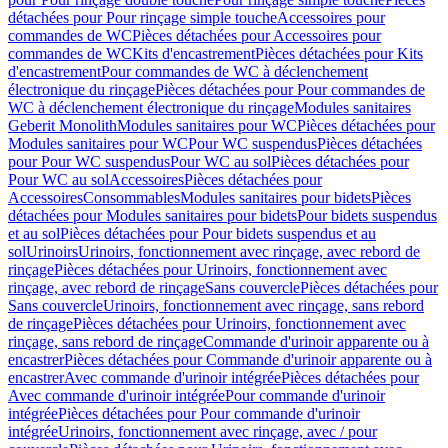
détachées pour Pour rinçage simple touche
Accessoires pour
commandes de WC
Pièces détachées pour Accessoires pour
commandes de WC
Kits d'encastrement
Pièces détachées pour Kits
d'encastrement
Pour commandes de WC à déclenchement
électronique du rinçage
Pièces détachées pour Pour commandes de
WC à déclenchement électronique du rinçage
Modules sanitaires
Geberit Monolith
Modules sanitaires pour WC
Pièces détachées pour
Modules sanitaires pour WC
Pour WC suspendus
Pièces détachées
pour Pour WC suspendus
Pour WC au sol
Pièces détachées pour
Pour WC au sol
Accessoires
Pièces détachées pour
Accessoires
Consommables
Modules sanitaires pour bidets
Pièces
détachées pour Modules sanitaires pour bidets
Pour bidets suspendus
et au sol
Pièces détachées pour Pour bidets suspendus et au
sol
Urinoirs
Urinoirs, fonctionnement avec rinçage, avec rebord de
rinçage
Pièces détachées pour Urinoirs, fonctionnement avec
rinçage, avec rebord de rinçage
Sans couvercle
Pièces détachées pour
Sans couvercle
Urinoirs, fonctionnement avec rinçage, sans rebord
de rinçage
Pièces détachées pour Urinoirs, fonctionnement avec
rinçage, sans rebord de rinçage
Commande d'urinoir apparente ou à
encastrer
Pièces détachées pour Commande d'urinoir apparente ou à
encastrer
Avec commande d'urinoir intégrée
Pièces détachées pour
Avec commande d'urinoir intégrée
Pour commande d'urinoir
intégrée
Pièces détachées pour Pour commande d'urinoir
intégrée
Urinoirs, fonctionnement avec rinçage, avec / pour