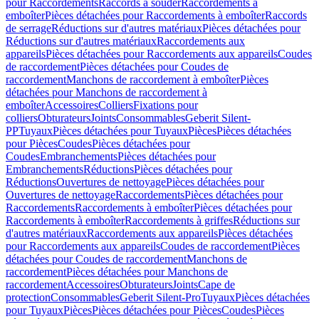
pour Raccordements
Raccords à souder
Raccordements à
emboîter
Pièces détachées pour Raccordements à emboîter
Raccords
de serrage
Réductions sur d'autres matériaux
Pièces détachées pour
Réductions sur d'autres matériaux
Raccordements aux
appareils
Pièces détachées pour Raccordements aux appareils
Coudes
de raccordement
Pièces détachées pour Coudes de
raccordement
Manchons de raccordement à emboîter
Pièces
détachées pour Manchons de raccordement à
emboîter
Accessoires
Colliers
Fixations pour
colliers
Obturateurs
Joints
Consommables
Geberit Silent-
PP
Tuyaux
Pièces détachées pour Tuyaux
Pièces
Pièces détachées
pour Pièces
Coudes
Pièces détachées pour
Coudes
Embranchements
Pièces détachées pour
Embranchements
Réductions
Pièces détachées pour
Réductions
Ouvertures de nettoyage
Pièces détachées pour
Ouvertures de nettoyage
Raccordements
Pièces détachées pour
Raccordements
Raccordements à emboîter
Pièces détachées pour
Raccordements à emboîter
Raccordements à griffes
Réductions sur
d'autres matériaux
Raccordements aux appareils
Pièces détachées
pour Raccordements aux appareils
Coudes de raccordement
Pièces
détachées pour Coudes de raccordement
Manchons de
raccordement
Pièces détachées pour Manchons de
raccordement
Accessoires
Obturateurs
Joints
Cape de
protection
Consommables
Geberit Silent-Pro
Tuyaux
Pièces détachées
pour Tuyaux
Pièces
Pièces détachées pour Pièces
Coudes
Pièces