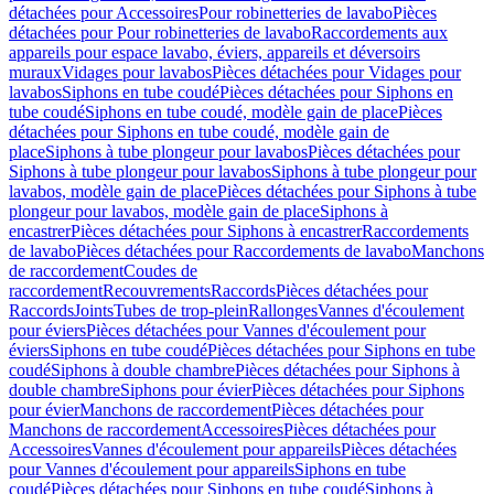
détachées pour Accessoires
Pour robinetteries de lavabo
Pièces
détachées pour Pour robinetteries de lavabo
Raccordements aux
appareils pour espace lavabo, éviers, appareils et déversoirs
muraux
Vidages pour lavabos
Pièces détachées pour Vidages pour
lavabos
Siphons en tube coudé
Pièces détachées pour Siphons en
tube coudé
Siphons en tube coudé, modèle gain de place
Pièces
détachées pour Siphons en tube coudé, modèle gain de
place
Siphons à tube plongeur pour lavabos
Pièces détachées pour
Siphons à tube plongeur pour lavabos
Siphons à tube plongeur pour
lavabos, modèle gain de place
Pièces détachées pour Siphons à tube
plongeur pour lavabos, modèle gain de place
Siphons à
encastrer
Pièces détachées pour Siphons à encastrer
Raccordements
de lavabo
Pièces détachées pour Raccordements de lavabo
Manchons
de raccordement
Coudes de
raccordement
Recouvrements
Raccords
Pièces détachées pour
Raccords
Joints
Tubes de trop-plein
Rallonges
Vannes d'écoulement
pour éviers
Pièces détachées pour Vannes d'écoulement pour
éviers
Siphons en tube coudé
Pièces détachées pour Siphons en tube
coudé
Siphons à double chambre
Pièces détachées pour Siphons à
double chambre
Siphons pour évier
Pièces détachées pour Siphons
pour évier
Manchons de raccordement
Pièces détachées pour
Manchons de raccordement
Accessoires
Pièces détachées pour
Accessoires
Vannes d'écoulement pour appareils
Pièces détachées
pour Vannes d'écoulement pour appareils
Siphons en tube
coudé
Pièces détachées pour Siphons en tube coudé
Siphons à