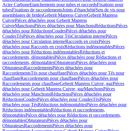
Acier Carbone
Etanchements pour tubes et raccords
Fixations pour
tubes
Fixations de raccordements
Joints d'étanchéité
Sets de vis pour
assemblages de brides
Geberit Mapress Cuivre
Geberit Mapress
Cuivre
Pièces détachées pour Geberit Mapress
Cuivre
Manchons
Pièces détachées pour Manchons
Réductions
Pièces
détachées pour Réductions
Coudes
Pièces détachées pour
Coudes
Tés
Pièces détachées pour Tés
Circulation interne
Pièces
détachées pour Circulation interne
Raccords en croix
Pièces
détachées pour Raccords en croix
Réductions indémontables
Pièces
détachées pour Réductions indémontables
Réductions et
raccordements, démontables
Pièces détachées pour Réductions et
raccordements, démontables
Obturateurs
Pièces détachées pour
Obturateurs
Raccordements
Pièces détachées pour
Raccordements
Tés pour chauffage
Pièces détachées pour Tés pour
chauffage
Raccordements pour chauffage
Pièces détachées pour
Raccordements pour chauffage
Geberit Mapress Cuivre, gaz
Pièces
détachées pour Geberit Mapress Cuivre, gaz
Manchons
Pièces
détachées pour Manchons
Réductions
Pièces détachées pour
Réductions
Coudes
Pièces détachées pour Coudes
Tés
Pièces
détachées pour Tés
Réductions indémontables
Pièces détachées pour
Réductions indémontables
Réductions et raccordements,
démontables
Pièces détachées pour Réductions et raccordements,
démontables
Obturateurs
Pièces détachées pour
Obturateurs
Raccordements
Pièces détachées pour
Raccordements
Accessoires pour Geberit Mapress Cuivre
Pièces