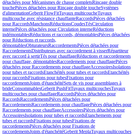
détachées pour Mécanismes de chasse complets
Rinçage double
touche
Pièces détachées pour Rinçage double touche
Systèmes
d'alimentation
Geberit FlowFit
Tuyaux multicouche
Tuyaux
multicouche avec résistance chauffante
Raccords
Pièces détachées
pour Raccords
Manchons
Réductions
Coudes
Tés
Circulation
interne
Pièces détachées pour Circulation interne
Réductions
indémontables
Réductions et raccords, démontables
Pièces détachées
pour Réductions et raccords,
démontables
Obturateurs
Raccordements
Pièces détachées pour
Raccordements
Distributeurs avec raccordement à visser
Répartiteur
avec raccord à sertir
Tés pour chauffage
Réductions et raccordements
pour chauffage, démontables
Raccordements pour chauffage
Pièces
détachées pour Raccordements pour chauffage
Accessoires
Isolations
pour tubes et raccords
Etanchéités pour tubes et raccords
Etanchéités
pour raccords
Fixations pour tubes
Fixations pour
raccordements
Joints d'étanchéité
Sets de vis pour assemblages à
bride
Consommables
Geberit PushFit
Tuyaux multicouches
Tuyaux
multicouches pour chauffage
Raccords
Pièces détachées pour
Raccords
Raccordements
Pièces détachées pour
Raccordements
Raccordements pour chauffage
Pièces détachées pour
Raccordements pour chauffage
Accessoires
Pièces détachées pour
Accessoires
Isolations pour tubes et raccords
Etanchements pour
tubes et raccords
Fixations pour tubes
Fixations de
raccordements
Pièces détachées pour Fixations de
raccordements
Joints d'étanchéité
Geberit Mepla
Tuyaux multicouches