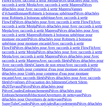
FlowFit
Avec raccords à sertir Mepla
Pièces détachées pour Avec
raccords à sertir Mepla
Avec raccords à sertir Mapress
Pièces
détachées pour Avec raccords à sertir Mapress
Vannes
d’échantillonnage
Robinets à boisseau sphérique
Pièces détachées
pour Robinets à boisseau sphérique
Avec raccords à sertir
FlowFit
Pièces détachées pour Avec raccords à sertir FlowFit
Avec
raccords à sertir Mepla
Pièces détachées pour Avec raccords à sertir
Mepla
Avec raccords à sertir Mapress
Pièces détachées pour Avec
raccords à sertir Mapress
Robinets à boisseau sphérique pour
montage encastré
Pièces détachées pour Robinets à boisseau
sphérique pour montage encastré
Avec raccords à sertir
FlowFit
Pièces détachées pour Avec raccords à sertir FlowFit
Avec
raccords à sertir Mepla
Pièces détachées pour Avec raccords à sertir
Mepla
Avec raccords à sertir Mapress
Pièces détachées pour Avec
raccords à sertir Mapress
Avec raccords filetés
Pièces détachées pour
Avec raccords filetés
Clapets de non retour
Avec raccords à sertir
Mapress
Unités pour compteur d'eau pour montage encastré
Pièces
détachées pour Unités pour compteur d'eau pour montage
encastré
Avec raccords filetés
Pièces détachées pour Avec raccords
filetés
Systèmes d'évacuation des bâtiments
Geberit Silent-
db20
Tuyaux
Pièces
Pièces détachées pour
Pièces
Coudes
Embranchements
Pièces détachées pour
Embranchements
Réductions
Ouvertures de nettoyage
Pièces
détachées pour Ouvertures de nettoyage
Pièces
SuperTube
Coudes
Pièces spéciales
Raccordements
Pièces détachées