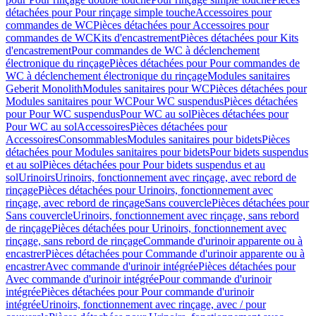
détachées pour Pour rinçage simple touche
Accessoires pour
commandes de WC
Pièces détachées pour Accessoires pour
commandes de WC
Kits d'encastrement
Pièces détachées pour Kits
d'encastrement
Pour commandes de WC à déclenchement
électronique du rinçage
Pièces détachées pour Pour commandes de
WC à déclenchement électronique du rinçage
Modules sanitaires
Geberit Monolith
Modules sanitaires pour WC
Pièces détachées pour
Modules sanitaires pour WC
Pour WC suspendus
Pièces détachées
pour Pour WC suspendus
Pour WC au sol
Pièces détachées pour
Pour WC au sol
Accessoires
Pièces détachées pour
Accessoires
Consommables
Modules sanitaires pour bidets
Pièces
détachées pour Modules sanitaires pour bidets
Pour bidets suspendus
et au sol
Pièces détachées pour Pour bidets suspendus et au
sol
Urinoirs
Urinoirs, fonctionnement avec rinçage, avec rebord de
rinçage
Pièces détachées pour Urinoirs, fonctionnement avec
rinçage, avec rebord de rinçage
Sans couvercle
Pièces détachées pour
Sans couvercle
Urinoirs, fonctionnement avec rinçage, sans rebord
de rinçage
Pièces détachées pour Urinoirs, fonctionnement avec
rinçage, sans rebord de rinçage
Commande d'urinoir apparente ou à
encastrer
Pièces détachées pour Commande d'urinoir apparente ou à
encastrer
Avec commande d'urinoir intégrée
Pièces détachées pour
Avec commande d'urinoir intégrée
Pour commande d'urinoir
intégrée
Pièces détachées pour Pour commande d'urinoir
intégrée
Urinoirs, fonctionnement avec rinçage, avec / pour