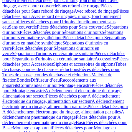
couvercle
Pièces détachées pour Urinoirs, fonctionnement avec
rinçage, avec / pour couvercle
Sans rebord de rinçage
Pièces
détachées pour Sans rebord de rinçage
Avec rebord de rinçage
Pièces
détachées pour Avec rebord de rinçage
Urinoirs, fonctionnement
sans eau
Pièces détachées pour Urinoirs, fonctionnement sans
eau
Sans couvercle
Pièces détachées pour Sans couvercle
Séparations
d'urinoirs
Pièces détachées pour Séparations d'urinoirs
Séparations
d'urinoirs en matière synthétique
Pièces détachées pour Séparations
d'urinoirs en matière synthétique
Séparations d'urinoirs en
verre
Pièces détachées pour Séparations d'urinoirs en
verre
Séparations d'urinoirs en céramique sanitaire
Pièces détachées
pour Séparations d'urinoirs en céramique sanitaire
Accessoires
Pièces
détachées pour Accessoires
Siphons et accessoires de siphons
Tubes
de chasse, coudes de chasse et réductions
Pièces détachées pour
Tubes de chasse, coudes de chasse et réductions
Matériel de
fixation
Bondes
Diffuseur d’eau
Raccordements aux
appareils
Commandes d'urinoir
Montage encastré
Pièces détachées
pour Montage encastré
A déclenchement électronique du rinçage,
alimentation sur secteur
Pièces détachées pour A déclenchement
électronique du rinçage, alimentation sur secteur
A déclenchement
électronique du rinçage, alimentation par piles
Pièces détachées pour
A déclenchement électronique du rinçage, alimentation par piles
A
déclenchement pneumatique du rinçage
Pièces détachées pour A
déclenchement pneumatique du rinçage
Basic
Pièces détachées pour
Basic
Montage en apparent
Pièces détachées pour Montage en