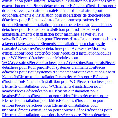
d'installation pour urinoirs
Eléments d'installation pour douches avec
évacuation murale
Pièces détachées pour Eléments d'installation pour
douches avec évacuation murale
Eléments d’installation pour
douches
Eléments d’installation pour séparations de douche
Pièces
détachées pour Eléments d’installation pour séparations de
douche
Eléments d'installation pour robinetteries et appareils
Pièces
détachées pour Eléments d'installation pour robinetteries et
appareils
Eléments d'installation pour machines à laver et lave-
vaisselle
Pièces détachées pour Eléments d'installation pour machines
à laver et lave-vaisselle
Eléments d'installation pour charges de
console
Accessoires
Pièces détachées pour Accessoires
Modules
d'installation
Pièces détachées pour Modules d'installation
Modules
pour WC
Pièces détachées pour Modules pour
WC
Accessoires
Pièces détachées pour Accessoires
Pour parois
Pièces
détachées pour Pour parois
Pour systèmes d'alimentation
Pièces
détachées pour Pour systèmes d'alimentation
Pour évacuation
Geberit
Kombifix
Eléments d'installation
Pièces détachées pour Eléments
d'installation
Eléments d'installation pour WC
Pièces détachées pour
Eléments d'installation pour WC
Eléments d'installation pour
lavabos
Pièces détachées pour Eléments d'installation pour
lavabos
Eléments d'installation pour bidets
Pièces détachées pour
Eléments d'installation pour bidets
Eléments d'installation pour
urinoirs
Pièces détachées pour Eléments d'installation pour
urinoirs
Eléments d'installation pour douches
Pièces détachées pour
Eléments d'installation pour douches
Accessoires
Pièces détachées