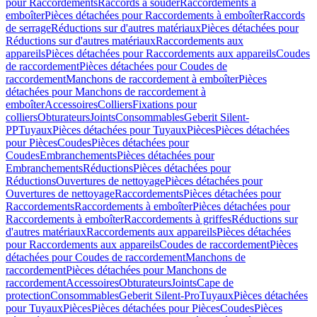
pour Raccordements
Raccords à souder
Raccordements à
emboîter
Pièces détachées pour Raccordements à emboîter
Raccords
de serrage
Réductions sur d'autres matériaux
Pièces détachées pour
Réductions sur d'autres matériaux
Raccordements aux
appareils
Pièces détachées pour Raccordements aux appareils
Coudes
de raccordement
Pièces détachées pour Coudes de
raccordement
Manchons de raccordement à emboîter
Pièces
détachées pour Manchons de raccordement à
emboîter
Accessoires
Colliers
Fixations pour
colliers
Obturateurs
Joints
Consommables
Geberit Silent-
PP
Tuyaux
Pièces détachées pour Tuyaux
Pièces
Pièces détachées
pour Pièces
Coudes
Pièces détachées pour
Coudes
Embranchements
Pièces détachées pour
Embranchements
Réductions
Pièces détachées pour
Réductions
Ouvertures de nettoyage
Pièces détachées pour
Ouvertures de nettoyage
Raccordements
Pièces détachées pour
Raccordements
Raccordements à emboîter
Pièces détachées pour
Raccordements à emboîter
Raccordements à griffes
Réductions sur
d'autres matériaux
Raccordements aux appareils
Pièces détachées
pour Raccordements aux appareils
Coudes de raccordement
Pièces
détachées pour Coudes de raccordement
Manchons de
raccordement
Pièces détachées pour Manchons de
raccordement
Accessoires
Obturateurs
Joints
Cape de
protection
Consommables
Geberit Silent-Pro
Tuyaux
Pièces détachées
pour Tuyaux
Pièces
Pièces détachées pour Pièces
Coudes
Pièces