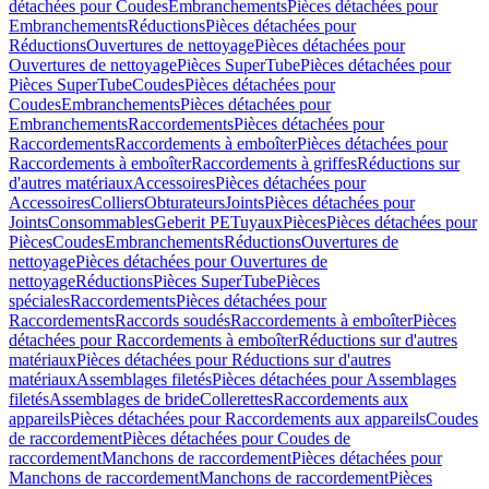
détachées pour Coudes
Embranchements
Pièces détachées pour
Embranchements
Réductions
Pièces détachées pour
Réductions
Ouvertures de nettoyage
Pièces détachées pour
Ouvertures de nettoyage
Pièces SuperTube
Pièces détachées pour
Pièces SuperTube
Coudes
Pièces détachées pour
Coudes
Embranchements
Pièces détachées pour
Embranchements
Raccordements
Pièces détachées pour
Raccordements
Raccordements à emboîter
Pièces détachées pour
Raccordements à emboîter
Raccordements à griffes
Réductions sur
d'autres matériaux
Accessoires
Pièces détachées pour
Accessoires
Colliers
Obturateurs
Joints
Pièces détachées pour
Joints
Consommables
Geberit PE
Tuyaux
Pièces
Pièces détachées pour
Pièces
Coudes
Embranchements
Réductions
Ouvertures de
nettoyage
Pièces détachées pour Ouvertures de
nettoyage
Réductions
Pièces SuperTube
Pièces
spéciales
Raccordements
Pièces détachées pour
Raccordements
Raccords soudés
Raccordements à emboîter
Pièces
détachées pour Raccordements à emboîter
Réductions sur d'autres
matériaux
Pièces détachées pour Réductions sur d'autres
matériaux
Assemblages filetés
Pièces détachées pour Assemblages
filetés
Assemblages de bride
Collerettes
Raccordements aux
appareils
Pièces détachées pour Raccordements aux appareils
Coudes
de raccordement
Pièces détachées pour Coudes de
raccordement
Manchons de raccordement
Pièces détachées pour
Manchons de raccordement
Manchons de raccordement
Pièces