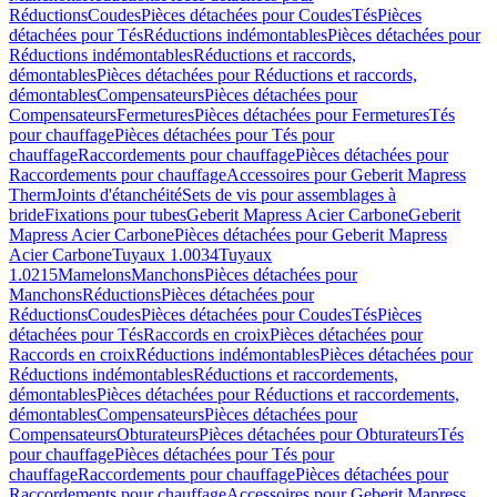
Réductions
Coudes
Pièces détachées pour Coudes
Tés
Pièces
détachées pour Tés
Réductions indémontables
Pièces détachées pour
Réductions indémontables
Réductions et raccords,
démontables
Pièces détachées pour Réductions et raccords,
démontables
Compensateurs
Pièces détachées pour
Compensateurs
Fermetures
Pièces détachées pour Fermetures
Tés
pour chauffage
Pièces détachées pour Tés pour
chauffage
Raccordements pour chauffage
Pièces détachées pour
Raccordements pour chauffage
Accessoires pour Geberit Mapress
Therm
Joints d'étanchéité
Sets de vis pour assemblages à
bride
Fixations pour tubes
Geberit Mapress Acier Carbone
Geberit
Mapress Acier Carbone
Pièces détachées pour Geberit Mapress
Acier Carbone
Tuyaux 1.0034
Tuyaux
1.0215
Mamelons
Manchons
Pièces détachées pour
Manchons
Réductions
Pièces détachées pour
Réductions
Coudes
Pièces détachées pour Coudes
Tés
Pièces
détachées pour Tés
Raccords en croix
Pièces détachées pour
Raccords en croix
Réductions indémontables
Pièces détachées pour
Réductions indémontables
Réductions et raccordements,
démontables
Pièces détachées pour Réductions et raccordements,
démontables
Compensateurs
Pièces détachées pour
Compensateurs
Obturateurs
Pièces détachées pour Obturateurs
Tés
pour chauffage
Pièces détachées pour Tés pour
chauffage
Raccordements pour chauffage
Pièces détachées pour
Raccordements pour chauffage
Accessoires pour Geberit Mapress