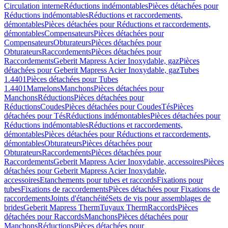
Circulation interne
Réductions indémontables
Pièces détachées pour
Réductions indémontables
Réductions et raccordements,
démontables
Pièces détachées pour Réductions et raccordements,
démontables
Compensateurs
Pièces détachées pour
Compensateurs
Obturateurs
Pièces détachées pour
Obturateurs
Raccordements
Pièces détachées pour
Raccordements
Geberit Mapress Acier Inoxydable, gaz
Pièces
détachées pour Geberit Mapress Acier Inoxydable, gaz
Tubes
1.4401
Pièces détachées pour Tubes
1.4401
Mamelons
Manchons
Pièces détachées pour
Manchons
Réductions
Pièces détachées pour
Réductions
Coudes
Pièces détachées pour Coudes
Tés
Pièces
détachées pour Tés
Réductions indémontables
Pièces détachées pour
Réductions indémontables
Réductions et raccordements,
démontables
Pièces détachées pour Réductions et raccordements,
démontables
Obturateurs
Pièces détachées pour
Obturateurs
Raccordements
Pièces détachées pour
Raccordements
Geberit Mapress Acier Inoxydable, accessoires
Pièces
détachées pour Geberit Mapress Acier Inoxydable,
accessoires
Etanchements pour tubes et raccords
Fixations pour
tubes
Fixations de raccordements
Pièces détachées pour Fixations de
raccordements
Joints d'étanchéité
Sets de vis pour assemblages de
brides
Geberit Mapress Therm
Tuyaux Therm
Raccords
Pièces
détachées pour Raccords
Manchons
Pièces détachées pour
Manchons
Réductions
Pièces détachées pour