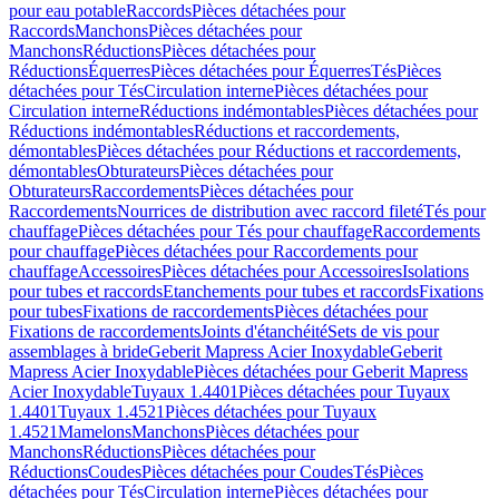
pour eau potable
Raccords
Pièces détachées pour
Raccords
Manchons
Pièces détachées pour
Manchons
Réductions
Pièces détachées pour
Réductions
Équerres
Pièces détachées pour Équerres
Tés
Pièces
détachées pour Tés
Circulation interne
Pièces détachées pour
Circulation interne
Réductions indémontables
Pièces détachées pour
Réductions indémontables
Réductions et raccordements,
démontables
Pièces détachées pour Réductions et raccordements,
démontables
Obturateurs
Pièces détachées pour
Obturateurs
Raccordements
Pièces détachées pour
Raccordements
Nourrices de distribution avec raccord fileté
Tés pour
chauffage
Pièces détachées pour Tés pour chauffage
Raccordements
pour chauffage
Pièces détachées pour Raccordements pour
chauffage
Accessoires
Pièces détachées pour Accessoires
Isolations
pour tubes et raccords
Etanchements pour tubes et raccords
Fixations
pour tubes
Fixations de raccordements
Pièces détachées pour
Fixations de raccordements
Joints d'étanchéité
Sets de vis pour
assemblages à bride
Geberit Mapress Acier Inoxydable
Geberit
Mapress Acier Inoxydable
Pièces détachées pour Geberit Mapress
Acier Inoxydable
Tuyaux 1.4401
Pièces détachées pour Tuyaux
1.4401
Tuyaux 1.4521
Pièces détachées pour Tuyaux
1.4521
Mamelons
Manchons
Pièces détachées pour
Manchons
Réductions
Pièces détachées pour
Réductions
Coudes
Pièces détachées pour Coudes
Tés
Pièces
détachées pour Tés
Circulation interne
Pièces détachées pour