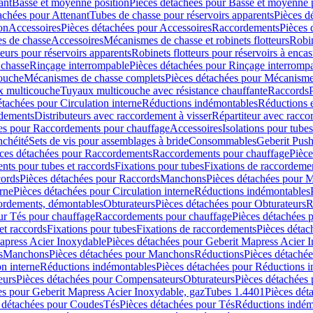
ant
Basse et moyenne position
Pièces détachées pour Basse et moyenne 
achées pour Attenant
Tubes de chasse pour réservoirs apparents
Pièces d
on
Accessoires
Pièces détachées pour Accessoires
Raccordements
Pièces 
s de chasse
Accessoires
Mécanismes de chasse et robinets flotteurs
Robin
eurs pour réservoirs apparents
Robinets flotteurs pour réservoirs à encas
 chasse
Rinçage interrompable
Pièces détachées pour Rinçage interromp
touche
Mécanismes de chasse complets
Pièces détachées pour Mécanisme
 multicouche
Tuyaux multicouche avec résistance chauffante
Raccords
étachées pour Circulation interne
Réductions indémontables
Réductions e
rdements
Distributeurs avec raccordement à visser
Répartiteur avec raccor
es pour Raccordements pour chauffage
Accessoires
Isolations pour tubes
nchéité
Sets de vis pour assemblages à bride
Consommables
Geberit Push
ces détachées pour Raccordements
Raccordements pour chauffage
Pièce
ts pour tubes et raccords
Fixations pour tubes
Fixations de raccordeme
ords
Pièces détachées pour Raccords
Manchons
Pièces détachées pour 
erne
Pièces détachées pour Circulation interne
Réductions indémontables
cordements, démontables
Obturateurs
Pièces détachées pour Obturateurs
R
ur Tés pour chauffage
Raccordements pour chauffage
Pièces détachées 
et raccords
Fixations pour tubes
Fixations de raccordements
Pièces détac
apress Acier Inoxydable
Pièces détachées pour Geberit Mapress Acier 
s
Manchons
Pièces détachées pour Manchons
Réductions
Pièces détaché
on interne
Réductions indémontables
Pièces détachées pour Réductions 
eurs
Pièces détachées pour Compensateurs
Obturateurs
Pièces détachées 
es pour Geberit Mapress Acier Inoxydable, gaz
Tubes 1.4401
Pièces dét
 détachées pour Coudes
Tés
Pièces détachées pour Tés
Réductions indém