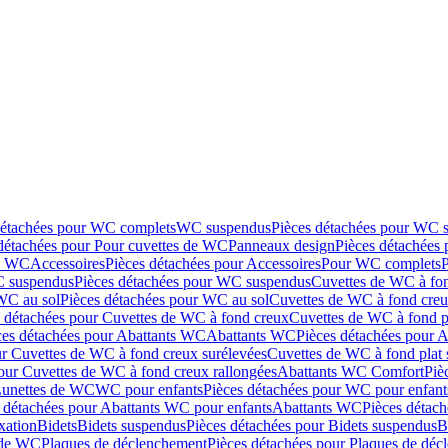
détachées pour WC complets
WC suspendus
Pièces détachées pour WC 
détachées pour Pour cuvettes de WC
Panneaux design
Pièces détachées
de WC
Accessoires
Pièces détachées pour Accessoires
Pour WC complets
 suspendus
Pièces détachées pour WC suspendus
Cuvettes de WC à fo
WC au sol
Pièces détachées pour WC au sol
Cuvettes de WC à fond creux
s détachées pour Cuvettes de WC à fond creux
Cuvettes de WC à fond p
ces détachées pour Abattants WC
Abattants WC
Pièces détachées pour 
ur Cuvettes de WC à fond creux surélevées
Cuvettes de WC à fond plat 
our Cuvettes de WC à fond creux rallongées
Abattants WC Comfort
Piè
Lunettes de WC
WC pour enfants
Pièces détachées pour WC pour enfant
 détachées pour Abattants WC pour enfants
Abattants WC
Pièces détac
ixation
Bidets
Bidets suspendus
Pièces détachées pour Bidets suspendus
B
 de WC
Plaques de déclenchement
Pièces détachées pour Plaques de dé