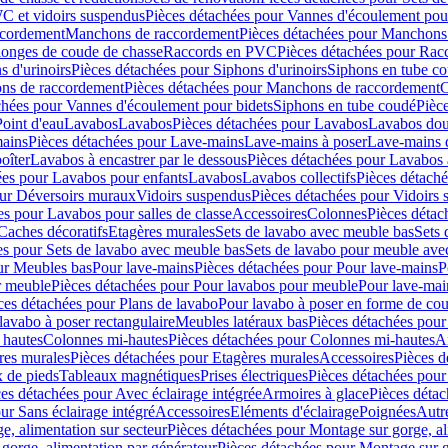
C et vidoirs suspendus
Pièces détachées pour Vannes d'écoulement pou
ccordement
Manchons de raccordement
Pièces détachées pour Manchons
longes de coude de chasse
Raccords en PVC
Pièces détachées pour Ra
s d'urinoirs
Pièces détachées pour Siphons d'urinoirs
Siphons en tube c
ns de raccordement
Pièces détachées pour Manchons de raccordement
C
chées pour Vannes d'écoulement pour bidets
Siphons en tube coudé
Pièc
Point d'eau
Lavabos
Lavabos
Pièces détachées pour Lavabos
Lavabos dou
ains
Pièces détachées pour Lave-mains
Lave-mains à poser
Lave-mains 
oîter
Lavabos à encastrer par le dessous
Pièces détachées pour Lavabos à
ées pour Lavabos pour enfants
Lavabos
Lavabos collectifs
Pièces détaché
our Déversoirs muraux
Vidoirs suspendus
Pièces détachées pour Vidoirs
es pour Lavabos pour salles de classe
Accessoires
Colonnes
Pièces détac
Caches décoratifs
Etagères murales
Sets de lavabo avec meuble bas
Sets 
es pour Sets de lavabo avec meuble bas
Sets de lavabo pour meuble ave
ur Meubles bas
Pour lave-mains
Pièces détachées pour Pour lave-mains
P
r meuble
Pièces détachées pour Pour lavabos pour meuble
Pour lave-mai
ces détachées pour Plans de lavabo
Pour lavabo à poser en forme de cou
lavabo à poser rectangulaire
Meubles latéraux bas
Pièces détachées pour
 hautes
Colonnes mi-hautes
Pièces détachées pour Colonnes mi-hautes
A
res murales
Pièces détachées pour Etagères murales
Accessoires
Pièces d
x de pieds
Tableaux magnétiques
Prises électriques
Pièces détachées pour 
es détachées pour Avec éclairage intégrée
Armoires à glace
Pièces détac
ur Sans éclairage intégré
Accessoires
Eléments d'éclairage
Poignées
Autr
e, alimentation sur secteur
Pièces détachées pour Montage sur gorge, al
gorge, alimentation par générateur
Pièces détachées pour Montage sur g