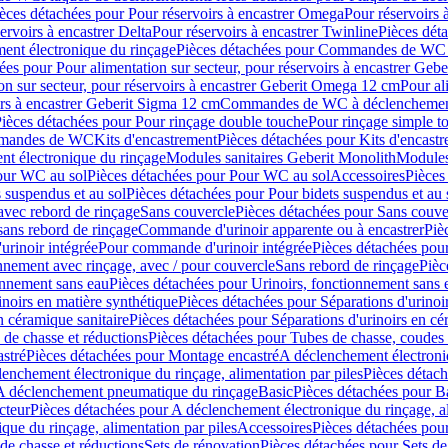
èces détachées pour Pour réservoirs à encastrer Omega
Pour réservoirs 
ervoirs à encastrer Delta
Pour réservoirs à encastrer Twinline
Pièces déta
t électronique du rinçage
Pièces détachées pour Commandes de WC à
ées pour Pour alimentation sur secteur, pour réservoirs à encastrer Geb
on sur secteur, pour réservoirs à encastrer Geberit Omega 12 cm
Pour al
irs à encastrer Geberit Sigma 12 cm
Commandes de WC à déclenchement
ièces détachées pour Pour rinçage double touche
Pour rinçage simple t
ommandes de WC
Kits d'encastrement
Pièces détachées pour Kits d'encast
t électronique du rinçage
Modules sanitaires Geberit Monolith
Modules
our WC au sol
Pièces détachées pour Pour WC au sol
Accessoires
Pièces
 suspendus et au sol
Pièces détachées pour Pour bidets suspendus et au 
avec rebord de rinçage
Sans couvercle
Pièces détachées pour Sans couve
sans rebord de rinçage
Commande d'urinoir apparente ou à encastrer
Piè
rinoir intégrée
Pour commande d'urinoir intégrée
Pièces détachées pou
nnement avec rinçage, avec / pour couvercle
Sans rebord de rinçage
Pièc
onnement sans eau
Pièces détachées pour Urinoirs, fonctionnement sans 
inoirs en matière synthétique
Pièces détachées pour Séparations d'urinoi
n céramique sanitaire
Pièces détachées pour Séparations d'urinoirs en cé
 de chasse et réductions
Pièces détachées pour Tubes de chasse, coudes 
stré
Pièces détachées pour Montage encastré
A déclenchement électroniq
enchement électronique du rinçage, alimentation par piles
Pièces détach
 A déclenchement pneumatique du rinçage
Basic
Pièces détachées pour B
cteur
Pièces détachées pour A déclenchement électronique du rinçage, al
que du rinçage, alimentation par piles
Accessoires
Pièces détachées pou
de chasse et réductions
Sets de rénovation
Pièces détachées pour Sets de