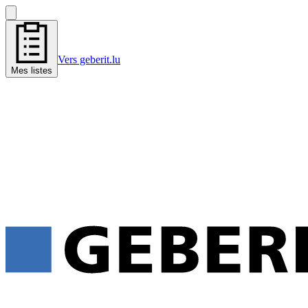
Vers geberit.lu
Mes listes