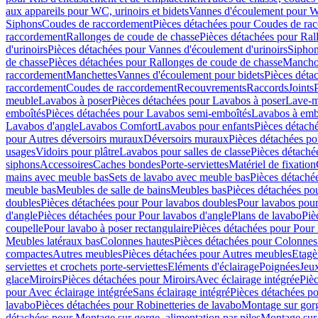
aux appareils pour WC, urinoirs et bidets
Vannes d'écoulement pour W
Siphons
Coudes de raccordement
Pièces détachées pour Coudes de ra
raccordement
Rallonges de coude de chasse
Pièces détachées pour Ral
d'urinoirs
Pièces détachées pour Vannes d'écoulement d'urinoirs
Siphon
de chasse
Pièces détachées pour Rallonges de coude de chasse
Mancho
raccordement
Manchettes
Vannes d'écoulement pour bidets
Pièces déta
raccordement
Coudes de raccordement
Recouvrements
Raccords
Joints
meuble
Lavabos à poser
Pièces détachées pour Lavabos à poser
Lave-m
emboîtés
Pièces détachées pour Lavabos semi-emboîtés
Lavabos à emb
Lavabos d'angle
Lavabos Comfort
Lavabos pour enfants
Pièces détach
pour Autres déversoirs muraux
Déversoirs muraux
Pièces détachées p
usages
Vidoirs pour plâtre
Lavabos pour salles de classe
Pièces détaché
siphons
Accessoires
Caches bondes
Porte-serviettes
Matériel de fixation
mains avec meuble bas
Sets de lavabo avec meuble bas
Pièces détaché
meuble bas
Meubles de salle de bains
Meubles bas
Pièces détachées po
doubles
Pièces détachées pour Pour lavabos doubles
Pour lavabos pou
d'angle
Pièces détachées pour Pour lavabos d'angle
Plans de lavabo
Piè
coupelle
Pour lavabo à poser rectangulaire
Pièces détachées pour Pour 
Meubles latéraux bas
Colonnes hautes
Pièces détachées pour Colonnes
compactes
Autres meubles
Pièces détachées pour Autres meubles
Etagè
serviettes et crochets porte-serviettes
Eléments d'éclairage
Poignées
Jeu
glace
Miroirs
Pièces détachées pour Miroirs
Avec éclairage intégrée
Pièc
pour Avec éclairage intégrée
Sans éclairage intégré
Pièces détachées po
lavabo
Pièces détachées pour Robinetteries de lavabo
Montage sur gorg
détachées pour Montage sur gorge, alimentation par piles
Montage sur 