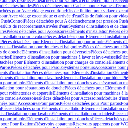
e douche, d90
Pièces détachées pour Vannes d'écoulement pour receveu
nde
Caches bondes
Pièces détachées pour Caches bondes
Vannes d'écoul
achées pour Avec vidage excentrique
Kits de finition pour vidage excen
pour Avec vidage excentrique et arrivée d'eau
Kits de finition pour vida
n PushControl
Pièces détachées pour A déclenchement par pression Pus
res
Kits de raccordement
Arrivées d'eau
Systèmes d'installation et de chas
ires
Pièces détachées pour Accessoires
Eléments d'installation
Pièces dét
'installation pour lavabos
Pièces détachées pour Eléments d'installation
s
Pièces détachées pour Eléments d'installation pour urinoirs
Eléments d'i
ments d'installation pour douches et baignoires
Pièces détachées pour Elé
ns de douche
Eléments d'installation pour déversoirs
Pièces détachées pou
teries
Eléments d'installation pour machines à laver et lave-vaisselle
Pièc
tachées pour Eléments d'installation pour charges de console
Eléments d'
Parois
Pièces détachées pour Parois
Systèmes porteurs
Accessoires pour p
nts d'installation
Pièces détachées pour Eléments d'installation
Eléments
éments d'installation pour lavabos
Eléments d'installation pour bidets
Piè
n pour urinoirs
Eléments d'installation pour douches avec évacuation m
tallation pour séparations de douche
Pièces détachées pour Eléments d’i
pour robinetteries et appareils
Eléments d'installation pour machines à lav
 de console
Accessoires
Pièces détachées pour Accessoires
Modules d'inst
hées pour Accessoires
Pour parois
Pièces détachées pour Pour parois
Pou
n
Pièces détachées pour Eléments d'installation
Eléments d'installation 
s d'installation pour lavabos
Eléments d'installation pour bidets
Pièces d
n pour urinoirs
Eléments d'installation pour douches
Pièces détachées po
 pour Pour fixations
Réservoirs apparents
Réservoirs apparents pour WC,