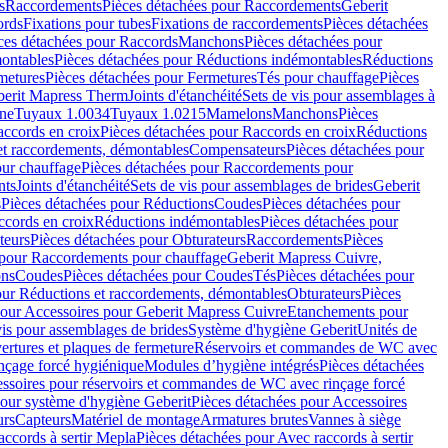
s
Raccordements
Pièces détachées pour Raccordements
Geberit
ords
Fixations pour tubes
Fixations de raccordements
Pièces détachées
ces détachées pour Raccords
Manchons
Pièces détachées pour
ontables
Pièces détachées pour Réductions indémontables
Réductions
metures
Pièces détachées pour Fermetures
Tés pour chauffage
Pièces
berit Mapress Therm
Joints d'étanchéité
Sets de vis pour assemblages à
one
Tuyaux 1.0034
Tuyaux 1.0215
Mamelons
Manchons
Pièces
ccords en croix
Pièces détachées pour Raccords en croix
Réductions
et raccordements, démontables
Compensateurs
Pièces détachées pour
ur chauffage
Pièces détachées pour Raccordements pour
nts
Joints d'étanchéité
Sets de vis pour assemblages de brides
Geberit
s
Pièces détachées pour Réductions
Coudes
Pièces détachées pour
ccords en croix
Réductions indémontables
Pièces détachées pour
teurs
Pièces détachées pour Obturateurs
Raccordements
Pièces
 pour Raccordements pour chauffage
Geberit Mapress Cuivre,
ons
Coudes
Pièces détachées pour Coudes
Tés
Pièces détachées pour
our Réductions et raccordements, démontables
Obturateurs
Pièces
pour Accessoires pour Geberit Mapress Cuivre
Etanchements pour
vis pour assemblages de brides
Système d'hygiène Geberit
Unités de
rtures et plaques de fermeture
Réservoirs et commandes de WC avec
inçage forcé hygiénique
Modules d’hygiène intégrés
Pièces détachées
essoires pour réservoirs et commandes de WC avec rinçage forcé
our système d'hygiène Geberit
Pièces détachées pour Accessoires
urs
Capteurs
Matériel de montage
Armatures brutes
Vannes à siège
accords à sertir Mepla
Pièces détachées pour Avec raccords à sertir