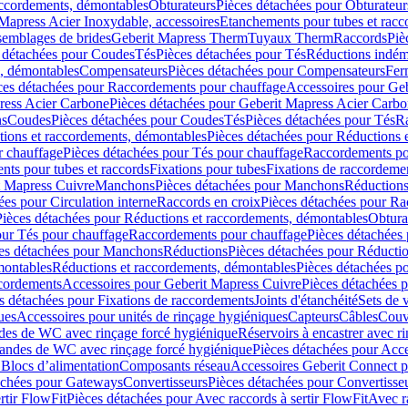
accordements, démontables
Obturateurs
Pièces détachées pour Obturateur
Mapress Acier Inoxydable, accessoires
Etanchements pour tubes et racc
ssemblages de brides
Geberit Mapress Therm
Tuyaux Therm
Raccords
Piè
 détachées pour Coudes
Tés
Pièces détachées pour Tés
Réductions indém
s, démontables
Compensateurs
Pièces détachées pour Compensateurs
Fer
ces détachées pour Raccordements pour chauffage
Accessoires pour Ge
ress Acier Carbone
Pièces détachées pour Geberit Mapress Acier Carb
ns
Coudes
Pièces détachées pour Coudes
Tés
Pièces détachées pour Tés
Ra
ions et raccordements, démontables
Pièces détachées pour Réductions 
r chauffage
Pièces détachées pour Tés pour chauffage
Raccordements po
ts pour tubes et raccords
Fixations pour tubes
Fixations de raccordeme
t Mapress Cuivre
Manchons
Pièces détachées pour Manchons
Réduction
ées pour Circulation interne
Raccords en croix
Pièces détachées pour Ra
Pièces détachées pour Réductions et raccordements, démontables
Obtura
our Tés pour chauffage
Raccordements pour chauffage
Pièces détachées
es détachées pour Manchons
Réductions
Pièces détachées pour Réducti
montables
Réductions et raccordements, démontables
Pièces détachées p
cordements
Accessoires pour Geberit Mapress Cuivre
Pièces détachées 
s détachées pour Fixations de raccordements
Joints d'étanchéité
Sets de 
ues
Accessoires pour unités de rinçage hygiéniques
Capteurs
Câbles
Couve
des de WC avec rinçage forcé hygiénique
Réservoirs à encastrer avec r
mandes de WC avec rinçage forcé hygiénique
Pièces détachées pour Acc
 Blocs d’alimentation
Composants réseau
Accessoires Geberit Connect p
achées pour Gateways
Convertisseurs
Pièces détachées pour Convertisse
rtir FlowFit
Pièces détachées pour Avec raccords à sertir FlowFit
Avec r