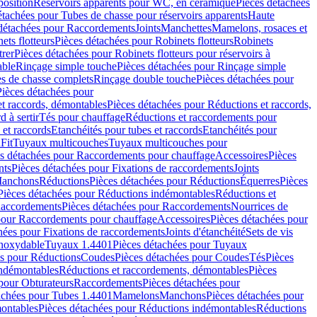
position
Réservoirs apparents pour WC, en céramique
Pièces détachées
étachées pour Tubes de chasse pour réservoirs apparents
Haute
détachées pour Raccordements
Joints
Manchettes
Mamelons, rosaces et
ets flotteurs
Pièces détachées pour Robinets flotteurs
Robinets
trer
Pièces détachées pour Robinets flotteurs pour réservoirs à
able
Rinçage simple touche
Pièces détachées pour Rinçage simple
s de chasse complets
Rinçage double touche
Pièces détachées pour
Pièces détachées pour
t raccords, démontables
Pièces détachées pour Réductions et raccords,
d à sertir
Tés pour chauffage
Réductions et raccordements pour
 et raccords
Etanchéités pour tubes et raccords
Etanchéités pour
Fit
Tuyaux multicouches
Tuyaux multicouches pour
s détachées pour Raccordements pour chauffage
Accessoires
Pièces
nts
Pièces détachées pour Fixations de raccordements
Joints
Manchons
Réductions
Pièces détachées pour Réductions
Équerres
Pièces
Pièces détachées pour Réductions indémontables
Réductions et
accordements
Pièces détachées pour Raccordements
Nourrices de
pour Raccordements pour chauffage
Accessoires
Pièces détachées pour
hées pour Fixations de raccordements
Joints d'étanchéité
Sets de vis
Inoxydable
Tuyaux 1.4401
Pièces détachées pour Tuyaux
es pour Réductions
Coudes
Pièces détachées pour Coudes
Tés
Pièces
indémontables
Réductions et raccordements, démontables
Pièces
pour Obturateurs
Raccordements
Pièces détachées pour
achées pour Tubes 1.4401
Mamelons
Manchons
Pièces détachées pour
ontables
Pièces détachées pour Réductions indémontables
Réductions