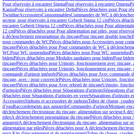
Pour réservoirs à encastrer Sigma
Pour réservoirs à encastrer Omega
Pi
Kappa
Pour réservoirs à encastrer Delta
Pièces détachées pour Pour rés
Twinline
Accessoires
Consommables
Commandes de WC à déclenchemen
secteur, pour réservoirs à encastrer Geberit Sigma 12 cm
Pièces détach
encastrer Geberit Omega 12 cm
Pièces détachées pour Pour alimentati
12 cm
Pièces détachées pour Pour alimentation par piles, pour réservo
à déclenchement pneumatique du rinçage
Pour rinçage double touche
P
pour commandes de WC
Pièces détachées pour Accessoires pour c
rinçage
Pièces détachées pour Pour commandes de WC à déclenchemen
WC
Pour WC suspendus
Pièces détachées pour Pour WC suspendus
P
bidets
Pièces détachées pour Modules sanitaires pour bidets
Pour bidets
rinçage
Pièces détachées pour Urinoirs, fonctionnement avec rinçage, 
rinçage
Pièces détachées pour Urinoirs, fonctionnement avec rinçage, 
commande d'urinoir intégrée
Pièces détachées pour Avec commande d'u
rinçage, avec / pour couvercle
Pièces détachées pour Urinoirs, fonctio
rinçage
Pièces détachées pour Avec rebord de rinçage
Urinoirs, foncti
d'urinoirs
Pièces détachées pour Séparations d'urinoirs
Séparations d'ur
détachées pour Séparations d'urinoirs en verre
Séparations d'urinoirs e
Accessoires
Siphons et accessoires de siphons
Tubes de chasse, coudes
d’eau
Raccordements aux appareils
Commandes d'urinoir
Montage enca
déclenchement électronique du rinçage, alimentation sur secteur
A décl
piles
A déclenchement pneumatique du rinçage
Pièces détachées pour
apparent
A déclenchement électronique du rinçage, alimentation sur se
alimentation par piles
Pièces détachées pour A déclenchement électroni
pour Kits d'encastrement et de remplacement
Tubes de chasse, coudes 