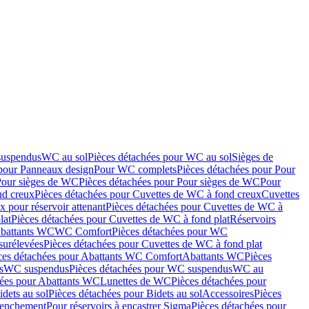
suspendus
WC au sol
Pièces détachées pour WC au sol
Sièges de
 pour Panneaux design
Pour WC complets
Pièces détachées pour Pour
Pour sièges de WC
Pièces détachées pour Pour sièges de WC
Pour
nd creux
Pièces détachées pour Cuvettes de WC à fond creux
Cuvettes
 pour réservoir attenant
Pièces détachées pour Cuvettes de WC à
lat
Pièces détachées pour Cuvettes de WC à fond plat
Réservoirs
Abattants WC
WC Comfort
Pièces détachées pour WC
surélevées
Pièces détachées pour Cuvettes de WC à fond plat
ces détachées pour Abattants WC Comfort
Abattants WC
Pièces
s
WC suspendus
Pièces détachées pour WC suspendus
WC au
hées pour Abattants WC
Lunettes de WC
Pièces détachées pour
idets au sol
Pièces détachées pour Bidets au sol
Accessoires
Pièces
clenchement
Pour réservoirs à encastrer Sigma
Pièces détachées pour