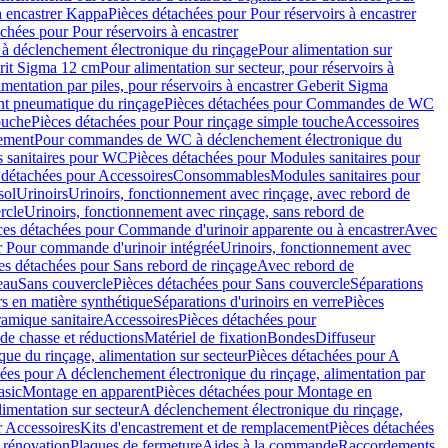
à encastrer Kappa
Pièces détachées pour Pour réservoirs à encastrer
chées pour Pour réservoirs à encastrer
 déclenchement électronique du rinçage
Pour alimentation sur
erit Sigma 12 cm
Pour alimentation sur secteur, pour réservoirs à
imentation par piles, pour réservoirs à encastrer Geberit Sigma
 pneumatique du rinçage
Pièces détachées pour Commandes de WC
ouche
Pièces détachées pour Pour rinçage simple touche
Accessoires
rement
Pour commandes de WC à déclenchement électronique du
 sanitaires pour WC
Pièces détachées pour Modules sanitaires pour
 détachées pour Accessoires
Consommables
Modules sanitaires pour
sol
Urinoirs
Urinoirs, fonctionnement avec rinçage, avec rebord de
rcle
Urinoirs, fonctionnement avec rinçage, sans rebord de
ces détachées pour Commande d'urinoir apparente ou à encastrer
Avec
r Pour commande d'urinoir intégrée
Urinoirs, fonctionnement avec
es détachées pour Sans rebord de rinçage
Avec rebord de
eau
Sans couvercle
Pièces détachées pour Sans couvercle
Séparations
rs en matière synthétique
Séparations d'urinoirs en verre
Pièces
ramique sanitaire
Accessoires
Pièces détachées pour
de chasse et réductions
Matériel de fixation
Bondes
Diffuseur
ue du rinçage, alimentation sur secteur
Pièces détachées pour A
ées pour A déclenchement électronique du rinçage, alimentation par
asic
Montage en apparent
Pièces détachées pour Montage en
imentation sur secteur
A déclenchement électronique du rinçage,
r Accessoires
Kits d'encastrement et de remplacement
Pièces détachées
 rénovation
Plaques de fermeture
Aides à la commande
Raccordements