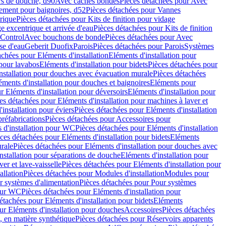
rs de douche, d90
Avec caches bondes
Pièces détachées pour Avec
ement pour baignoires, d52
Pièces détachées pour Vannes
trique
Pièces détachées pour Kits de finition pour vidage
ge excentrique et arrivée d'eau
Pièces détachées pour Kits de finition
hControl
Avec bouchons de bonde
Pièces détachées pour Avec
se d'eau
Geberit Duofix
Parois
Pièces détachées pour Parois
Systèmes
achées pour Eléments d'installation
Eléments d'installation pour
 pour lavabos
Eléments d'installation pour bidets
Pièces détachées pour
nstallation pour douches avec évacuation murale
Pièces détachées
ments d'installation pour douches et baignoires
Eléments pour
r Eléments d'installation pour déversoirs
Eléments d'installation pour
es détachées pour Eléments d'installation pour machines à laver et
installation pour éviers
Pièces détachées pour Eléments d'installation
réfabrications
Pièces détachées pour Accessoires pour
 d'installation pour WC
Pièces détachées pour Eléments d'installation
ces détachées pour Eléments d'installation pour bidets
Eléments
urale
Pièces détachées pour Eléments d'installation pour douches avec
nstallation pour séparations de douche
Eléments d'installation pour
er et lave-vaisselle
Pièces détachées pour Eléments d'installation pour
allation
Pièces détachées pour Modules d'installation
Modules pour
r systèmes d'alimentation
Pièces détachées pour Pour systèmes
pour WC
Pièces détachées pour Eléments d'installation pour
étachées pour Eléments d'installation pour bidets
Eléments
ur Eléments d'installation pour douches
Accessoires
Pièces détachées
 en matière synthétique
Pièces détachées pour Réservoirs apparents