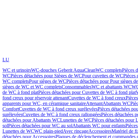
LU
WC et urinoirs
WC-douches Geberit AquaClean
WC complets
Pièces 
WC
Pièces détachées pour Sièges de WC
Pour cuvettes de WC
Pièces 
WC complets
Pour sièges de WC
Pièces détachées pour Pour sièges 
sièges de WC et WC complets
Consommables
WC et abattants WC
WC
de WC à fond plat
Pièces détachées pour Cuvettes de WC à fond plat
fond creux pour réservoir attenant
Cuvettes de WC à fond creux
Pièce
apparents pour WC, en céramique sanitaire
Attenant
Abattants WC
Piè
Comfort
Cuvettes de WC à fond creux surélevées
Pièces détachées po
surélevées
Cuvettes de WC à fond creux rallongées
Pièces détachées p
détachées pour Abattants WC
Lunettes de WC
Pièces détachées pour 
sol
Pièces détachées pour WC au sol
Abattants WC pour enfants
Pièces
Lunettes de WC
WC plain-pied
Avec rinçage
Accessoires
Matériel de f
détachées pour Accessoires
Plaques de déclenchement et commandes