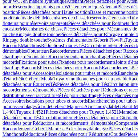
pour WC, en matière synthétique
Attenant
Pièces détachées pour Atten
pour Réservoirs apparents pour WC, en céramique
Attenant
Pièces dét
position
Pièces détachées pour Haute position
Basse et moyenne positi
modérateurs de débit
Mécanismes de chasse
Réservoirs à encastrer
Tube
flotteurs pour réservoirs apparents
Pièces détachées pour Robinets flott
encastrer
Mécanismes de chasse
Pièces détachées pour Mécanismes de
touche
Rinçage double touche
Pièces détachées pour Rinçage double 
Rinçage double touche
Systèmes d'alimentation
Geberit FlowFit
Tuyaux
Raccords
Manchons
Réductions
Coudes
Tés
Circulation interne
Pièces d
démontables
Obturateurs
Raccordements
Pièces détachées pour Racco
chauffage, démontables
Raccordements pour chauffage
Pièces détaché
raccords
Fixations pour tubes
Fixations pour raccordements
Joints d'éta
chauffage
Raccords
Pièces détachées pour Raccords
Raccordements
Piè
détachées pour Accessoires
Isolations pour tubes et raccords
Etanchemen
d'étanchéité
Geberit Mepla
Tuyaux multicouches pour eau potable
Racc
détachées pour Équerres
Tés
Pièces détachées pour Tés
Circulation int
raccordements, démontables
Pièces détachées pour Réductions et rac
distribution avec raccord fileté
Tés pour chauffage
Pièces détachées po
Accessoires
Isolations pour tubes et raccords
Etanchements pour tubes 
pour assemblages à bride
Geberit Mapress Acier Inoxydable
Geberit M
1.4401
Tuyaux 1.4521
Pièces détachées pour Tuyaux 1.4521
Mamelon
détachées pour Tés
Circulation interne
Pièces détachées pour Circulati
détachées pour Réductions et raccordements, démontables
Compensat
Raccordements
Geberit Mapress Acier Inoxydable, gaz
Pièces détaché
Manchons
Réductions
Pièces détachées pour Réductions
Coudes
Pièces