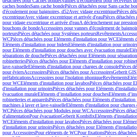
détachées pour Caches bondes
Vannes d'écoulement pour receveurs d
caches bondes
Sans cache bonde
Pièces détachées pour Sans cache bo
d'écoulement pour baignoires, d52
Avec vidage excentrique
Pièces dét
excentrique
Avec vidage excentrique et arrivée d'eau
Pièces détachées 
pour vidage excentrique et arrivée d'eau
A déclenchement par pressio
bouchons de bonde
Accessoires pour vannes d'écoulement de baignoi
porteurs
Pièces détachées pour Systèmes porteurs
Revêtements
Accesso
WC
Pièces détachées pour Eléments d'installation pour WC
Eléments d
Eléments d'installation pour bidets
Eléments d'installation pour urinoir
pour Eléments d'installation pour douches avec évacuation murale
Elé
séparations de douche
Pièces détachées pour Eléments pour séparatio
robinetteries
Pièces détachées pour Eléments d'installation pour robinet
lave-vaisselle
Eléments d'installation pour charges de console
Pièces dé
pour éviers
Accessoires
Pièces détachées pour Accessoires
Geberit GIS
préfabrications
Accessoires pour l'isolation phonique
Revêtements
Eléme
pour WC
Eléments d'installation pour lavabos
Pièces détachées pour El
d'installation pour urinoirs
Pièces détachées pour Eléments d'installatio
évacuation murale
Eléments d’installation pour douches
Eléments d’ins
robinetteries et appareils
Pièces détachées pour Eléments d'installation 
machines à laver et lave-vaisselle
Eléments d'installation pour charges
WC
Pièces détachées pour Modules pour WC
Accessoires
Pièces détac
d'alimentation
Pour évacuation
Geberit Kombifix
Eléments d'installatio
WC
Eléments d'installation pour lavabos
Pièces détachées pour Elément
d'installation pour urinoirs
Pièces détachées pour Eléments d'installatio
pour Accessoires
Pour eléments de WC
Pour fixations
Pièces détachées