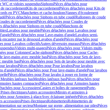
r WC et vidoirs suspendus
Siphons
Pièces détachées pour
 de raccordement
Kits de raccordement
Pièces détachées pour Kits de
ccords en PVC
Manchettes et cache-boulons
Vannes d'écoulement
oudé
Pièces détachées pour Siphons en tube coudé
Rallonges de coude
oudes de raccordement
Pièces détachées pour Coudes de
es détachées pour Siphons en tube coudé
Manchons de
bles
Lavabos pour meuble
Pièces détachées pour Lavabos pour
d'angle
Pièces détachées pour Lave-mains d'angle
Lavabos semi-
 encastrer par le dessous
Lavabos d'angle
Pièces détachées pour
es pour Lavabos collectifs
Autres déversoirs muraux
Pièces détachées
 suspendus
Vidoirs multi-usages
Pièces détachées pour Vidoirs multi-
hées pour Colonnes
Cache-siphons
Pièces détachées pour Cache-
de lave-mains avec meuble bas
Pièces détachées pour Sets de lave-
c meuble bas
Pièces détachées pour Sets de lavabo pour meuble avec
our lavabos
Pièces détachées pour Pour lavabos
Pour lavabos
ns d'angle
Pièces détachées pour Pour lave-mains d'angle
Pour lavabos
pelle
Pièces détachées pour Pour lavabo à poser en forme de
 Meubles latéraux bas
Meubles latéraux bas
Pièces détachées pour
rmoires hautes compactes
Pièces détachées pour Armoires hautes
étachées pour Accessoires
Casiers et boîtes de rangement
Porte-
Prises électriques
Autres accessoires
Miroirs et armoires à
hées pour Armoires à glace
Avec éclairage intégrée
Pièces détachées
es accessoires
Prises électriques
Robinetteries
Robinetteries de
imentation sur secteur
Montage sur gorge, alimentation par piles
Pièces
orge, alimentation par générateur
Montage sur gorge, robinets