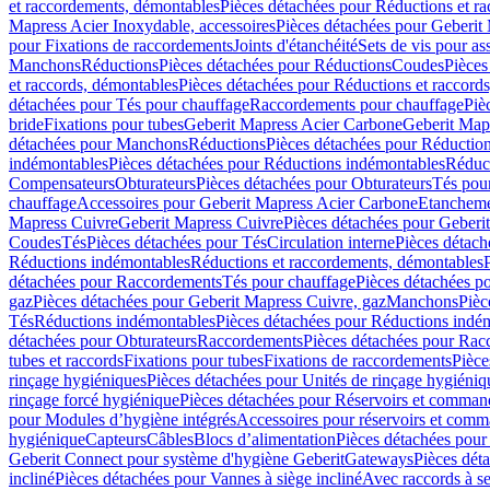
et raccordements, démontables
Pièces détachées pour Réductions et r
Mapress Acier Inoxydable, accessoires
Pièces détachées pour Geberit 
pour Fixations de raccordements
Joints d'étanchéité
Sets de vis pour a
Manchons
Réductions
Pièces détachées pour Réductions
Coudes
Pièces
et raccords, démontables
Pièces détachées pour Réductions et raccord
détachées pour Tés pour chauffage
Raccordements pour chauffage
Piè
bride
Fixations pour tubes
Geberit Mapress Acier Carbone
Geberit Map
détachées pour Manchons
Réductions
Pièces détachées pour Réductio
indémontables
Pièces détachées pour Réductions indémontables
Réduct
Compensateurs
Obturateurs
Pièces détachées pour Obturateurs
Tés pou
chauffage
Accessoires pour Geberit Mapress Acier Carbone
Etanchemen
Mapress Cuivre
Geberit Mapress Cuivre
Pièces détachées pour Geberi
Coudes
Tés
Pièces détachées pour Tés
Circulation interne
Pièces détach
Réductions indémontables
Réductions et raccordements, démontables
détachées pour Raccordements
Tés pour chauffage
Pièces détachées p
gaz
Pièces détachées pour Geberit Mapress Cuivre, gaz
Manchons
Pièc
Tés
Réductions indémontables
Pièces détachées pour Réductions indé
détachées pour Obturateurs
Raccordements
Pièces détachées pour Rac
tubes et raccords
Fixations pour tubes
Fixations de raccordements
Pièce
rinçage hygiéniques
Pièces détachées pour Unités de rinçage hygiéniq
rinçage forcé hygiénique
Pièces détachées pour Réservoirs et comman
pour Modules d’hygiène intégrés
Accessoires pour réservoirs et com
hygiénique
Capteurs
Câbles
Blocs d’alimentation
Pièces détachées pour
Geberit Connect pour système d'hygiène Geberit
Gateways
Pièces dét
incliné
Pièces détachées pour Vannes à siège incliné
Avec raccords à se