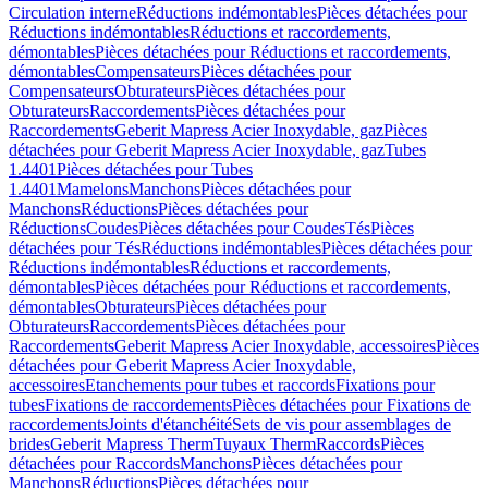
Circulation interne
Réductions indémontables
Pièces détachées pour
Réductions indémontables
Réductions et raccordements,
démontables
Pièces détachées pour Réductions et raccordements,
démontables
Compensateurs
Pièces détachées pour
Compensateurs
Obturateurs
Pièces détachées pour
Obturateurs
Raccordements
Pièces détachées pour
Raccordements
Geberit Mapress Acier Inoxydable, gaz
Pièces
détachées pour Geberit Mapress Acier Inoxydable, gaz
Tubes
1.4401
Pièces détachées pour Tubes
1.4401
Mamelons
Manchons
Pièces détachées pour
Manchons
Réductions
Pièces détachées pour
Réductions
Coudes
Pièces détachées pour Coudes
Tés
Pièces
détachées pour Tés
Réductions indémontables
Pièces détachées pour
Réductions indémontables
Réductions et raccordements,
démontables
Pièces détachées pour Réductions et raccordements,
démontables
Obturateurs
Pièces détachées pour
Obturateurs
Raccordements
Pièces détachées pour
Raccordements
Geberit Mapress Acier Inoxydable, accessoires
Pièces
détachées pour Geberit Mapress Acier Inoxydable,
accessoires
Etanchements pour tubes et raccords
Fixations pour
tubes
Fixations de raccordements
Pièces détachées pour Fixations de
raccordements
Joints d'étanchéité
Sets de vis pour assemblages de
brides
Geberit Mapress Therm
Tuyaux Therm
Raccords
Pièces
détachées pour Raccords
Manchons
Pièces détachées pour
Manchons
Réductions
Pièces détachées pour