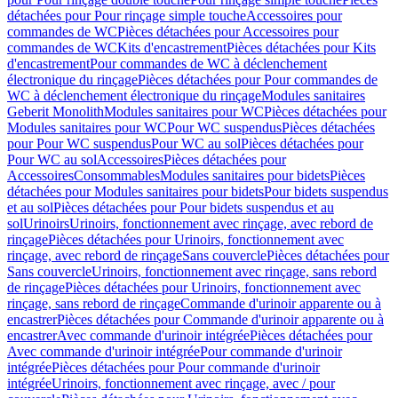
détachées pour Pour rinçage simple touche
Accessoires pour
commandes de WC
Pièces détachées pour Accessoires pour
commandes de WC
Kits d'encastrement
Pièces détachées pour Kits
d'encastrement
Pour commandes de WC à déclenchement
électronique du rinçage
Pièces détachées pour Pour commandes de
WC à déclenchement électronique du rinçage
Modules sanitaires
Geberit Monolith
Modules sanitaires pour WC
Pièces détachées pour
Modules sanitaires pour WC
Pour WC suspendus
Pièces détachées
pour Pour WC suspendus
Pour WC au sol
Pièces détachées pour
Pour WC au sol
Accessoires
Pièces détachées pour
Accessoires
Consommables
Modules sanitaires pour bidets
Pièces
détachées pour Modules sanitaires pour bidets
Pour bidets suspendus
et au sol
Pièces détachées pour Pour bidets suspendus et au
sol
Urinoirs
Urinoirs, fonctionnement avec rinçage, avec rebord de
rinçage
Pièces détachées pour Urinoirs, fonctionnement avec
rinçage, avec rebord de rinçage
Sans couvercle
Pièces détachées pour
Sans couvercle
Urinoirs, fonctionnement avec rinçage, sans rebord
de rinçage
Pièces détachées pour Urinoirs, fonctionnement avec
rinçage, sans rebord de rinçage
Commande d'urinoir apparente ou à
encastrer
Pièces détachées pour Commande d'urinoir apparente ou à
encastrer
Avec commande d'urinoir intégrée
Pièces détachées pour
Avec commande d'urinoir intégrée
Pour commande d'urinoir
intégrée
Pièces détachées pour Pour commande d'urinoir
intégrée
Urinoirs, fonctionnement avec rinçage, avec / pour