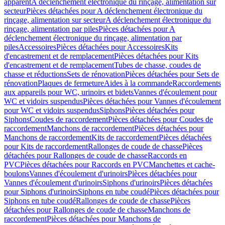
apparent
A déclenchement électronique du rinçage, alimentation sur
secteur
Pièces détachées pour A déclenchement électronique du
rinçage, alimentation sur secteur
A déclenchement électronique du
rinçage, alimentation par piles
Pièces détachées pour A
déclenchement électronique du rinçage, alimentation par
piles
Accessoires
Pièces détachées pour Accessoires
Kits
d'encastrement et de remplacement
Pièces détachées pour Kits
d'encastrement et de remplacement
Tubes de chasse, coudes de
chasse et réductions
Sets de rénovation
Pièces détachées pour Sets de
rénovation
Plaques de fermeture
Aides à la commande
Raccordements
aux appareils pour WC, urinoirs et bidets
Vannes d'écoulement pour
WC et vidoirs suspendus
Pièces détachées pour Vannes d'écoulement
pour WC et vidoirs suspendus
Siphons
Pièces détachées pour
Siphons
Coudes de raccordement
Pièces détachées pour Coudes de
raccordement
Manchons de raccordement
Pièces détachées pour
Manchons de raccordement
Kits de raccordement
Pièces détachées
pour Kits de raccordement
Rallonges de coude de chasse
Pièces
détachées pour Rallonges de coude de chasse
Raccords en
PVC
Pièces détachées pour Raccords en PVC
Manchettes et cache-
boulons
Vannes d'écoulement d'urinoirs
Pièces détachées pour
Vannes d'écoulement d'urinoirs
Siphons d'urinoirs
Pièces détachées
pour Siphons d'urinoirs
Siphons en tube coudé
Pièces détachées pour
Siphons en tube coudé
Rallonges de coude de chasse
Pièces
détachées pour Rallonges de coude de chasse
Manchons de
raccordement
Pièces détachées pour Manchons de