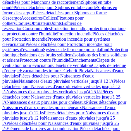
détachées pour Manchons de raccordement
Siphons en tube
coudé
Pièces détachées pour Siphons en tube coudé
Siphons en
forme d'escargot
Pièces détachées pour Siphons en forme
d'escargot
Accessoires
Colliers
Fixations pour
colliers
Coques
Obturateurs
Joints
Boîtiers de
réservation
Consommables
Protection incendie, protection phonique
et protection contre l'humidité
Protection incendie
Pièces détachées
pour Protection incendie
Protection incendie pour systèmes
d'évacuation
Pièces détachées pour Protection incendie pour
systèmes d'évacuation
Systèmes de fermeture pour plafond
Protection
phonique
Isolations des bruits solidiens
Isolations des bruits solidiens
et aériens
Protection contre l'humidité
Etanchements
Clapets de
ventilation pour évacuation
Clapets de ventilation
Clapets de retenue
d’énergie
Evacuation des toitures Geberit Pluvia
Naissances d'eaux
pluviales
Pièces détachées pour Naissances d'eaux
pluviales
Naissances d'eaux pluviales verticales jusqu'à 12 l/s
Pièces
détachées pour Naissances d'eaux pluviales verticales jusqu'à 12
l/s
Naissances d'eaux pluviales verticales jusqu'à 25 l/s
Pièces
détachées pour Naissances d'eaux pluviales verticales jusqu'à 25
l/s
Naissances d'eaux pluviales pour chéneaux
Pièces détachées pour
Naissances d'eaux pluviales pour chéneaux
Naissances d'eaux
pluviales jusqu'à 12 l/s
Pièces détachées pour Naissances d'eaux
pluviales jusqu'à 12 l/s
Naissances d'eaux pluviales jusqu'à 25
l/s
Pièces détachées pour Naissances d'eaux pluviales jusqu'à 25
l/s
Eléments de barrières anti-condensation
Pièces détachées pour