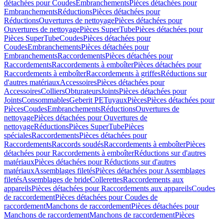
détachées pour Coudes
Embranchements
Pièces détachées pour
Embranchements
Réductions
Pièces détachées pour
Réductions
Ouvertures de nettoyage
Pièces détachées pour
Ouvertures de nettoyage
Pièces SuperTube
Pièces détachées pour
Pièces SuperTube
Coudes
Pièces détachées pour
Coudes
Embranchements
Pièces détachées pour
Embranchements
Raccordements
Pièces détachées pour
Raccordements
Raccordements à emboîter
Pièces détachées pour
Raccordements à emboîter
Raccordements à griffes
Réductions sur
d'autres matériaux
Accessoires
Pièces détachées pour
Accessoires
Colliers
Obturateurs
Joints
Pièces détachées pour
Joints
Consommables
Geberit PE
Tuyaux
Pièces
Pièces détachées pour
Pièces
Coudes
Embranchements
Réductions
Ouvertures de
nettoyage
Pièces détachées pour Ouvertures de
nettoyage
Réductions
Pièces SuperTube
Pièces
spéciales
Raccordements
Pièces détachées pour
Raccordements
Raccords soudés
Raccordements à emboîter
Pièces
détachées pour Raccordements à emboîter
Réductions sur d'autres
matériaux
Pièces détachées pour Réductions sur d'autres
matériaux
Assemblages filetés
Pièces détachées pour Assemblages
filetés
Assemblages de bride
Collerettes
Raccordements aux
appareils
Pièces détachées pour Raccordements aux appareils
Coudes
de raccordement
Pièces détachées pour Coudes de
raccordement
Manchons de raccordement
Pièces détachées pour
Manchons de raccordement
Manchons de raccordement
Pièces