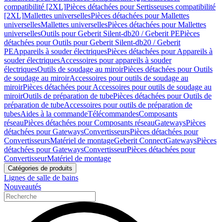
compatibilité [2XL]
Pièces détachées pour Sertisseuses compatibilité
[2XL]
Mallettes universelles
Pièces détachées pour Mallettes
universelles
Mallettes universelles
Pièces détachées pour Mallettes
universelles
Outils pour Geberit Silent-db20 / Geberit PE
Pièces
détachées pour Outils pour Geberit Silent-db20 / Geberit
PE
Appareils à souder électriques
Pièces détachées pour Appareils à
souder électriques
Accessoires pour appareils à souder
électriques
Outils de soudage au miroir
Pièces détachées pour Outils
de soudage au miroir
Accessoires pour outils de soudage au
miroir
Pièces détachées pour Accessoires pour outils de soudage au
miroir
Outils de préparation de tube
Pièces détachées pour Outils de
préparation de tube
Accessoires pour outils de préparation de
tubes
Aides à la commande
Télécommandes
Composants
réseau
Pièces détachées pour Composants réseau
Gateways
Pièces
détachées pour Gateways
Convertisseurs
Pièces détachées pour
Convertisseurs
Matériel de montage
Geberit Connect
Gateways
Pièces
détachées pour Gateways
Convertisseur
Pièces détachées pour
Convertisseur
Matériel de montage
Catégories de produits
Lignes de salle de bains
Nouveautés