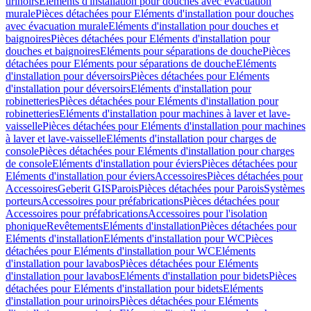
urinoirs
Eléments d'installation pour douches avec évacuation
murale
Pièces détachées pour Eléments d'installation pour douches
avec évacuation murale
Eléments d'installation pour douches et
baignoires
Pièces détachées pour Eléments d'installation pour
douches et baignoires
Eléments pour séparations de douche
Pièces
détachées pour Eléments pour séparations de douche
Eléments
d'installation pour déversoirs
Pièces détachées pour Eléments
d'installation pour déversoirs
Eléments d'installation pour
robinetteries
Pièces détachées pour Eléments d'installation pour
robinetteries
Eléments d'installation pour machines à laver et lave-
vaisselle
Pièces détachées pour Eléments d'installation pour machines
à laver et lave-vaisselle
Eléments d'installation pour charges de
console
Pièces détachées pour Eléments d'installation pour charges
de console
Eléments d'installation pour éviers
Pièces détachées pour
Eléments d'installation pour éviers
Accessoires
Pièces détachées pour
Accessoires
Geberit GIS
Parois
Pièces détachées pour Parois
Systèmes
porteurs
Accessoires pour préfabrications
Pièces détachées pour
Accessoires pour préfabrications
Accessoires pour l'isolation
phonique
Revêtements
Eléments d'installation
Pièces détachées pour
Eléments d'installation
Eléments d'installation pour WC
Pièces
détachées pour Eléments d'installation pour WC
Eléments
d'installation pour lavabos
Pièces détachées pour Eléments
d'installation pour lavabos
Eléments d'installation pour bidets
Pièces
détachées pour Eléments d'installation pour bidets
Eléments
d'installation pour urinoirs
Pièces détachées pour Eléments