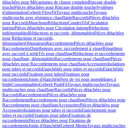
détachées pour Mécanismes de chasse complets
Rinçage double
touche
Pièces détachées pour Rinçage double touche
Systèmes
d'alimentation
Geberit FlowFit
Tuyaux multicouche
Tuyaux
multicouche avec résistance chauffante
Raccords
Pièces détachées
pour Raccords
Manchons
Réductions
Coudes
Tés
Circulation
interne
Pièces détachées pour Circulation interne
Réductions
indémontables
Réductions et raccords, démontables
Pièces détachées
pour Réductions et raccords,
démontables
Obturateurs
Raccordements
Pièces détachées pour
Raccordements
Distributeurs avec raccordement à visser
Répartiteur
avec raccord à sertir
Tés pour chauffage
Réductions et raccordements
pour chauffage, démontables
Raccordements pour chauffage
Pièces
détachées pour Raccordements pour chauffage
Accessoires
Isolations
pour tubes et raccords
Etanchéités pour tubes et raccords
Etanchéités
pour raccords
Fixations pour tubes
Fixations pour
raccordements
Joints d'étanchéité
Sets de vis pour assemblages à
bride
Consommables
Geberit PushFit
Tuyaux multicouches
Tuyaux
multicouches pour chauffage
Raccords
Pièces détachées pour
Raccords
Raccordements
Pièces détachées pour
Raccordements
Raccordements pour chauffage
Pièces détachées pour
Raccordements pour chauffage
Accessoires
Pièces détachées pour
Accessoires
Isolations pour tubes et raccords
Etanchements pour
tubes et raccords
Fixations pour tubes
Fixations de
raccordements
Pièces détachées pour Fixations de
raccordements
Joints d'étanchéité
Geberit Mepla
Tuyaux multicouches