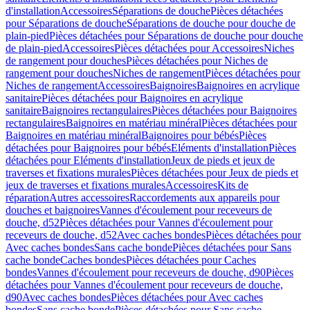
d'installation
Accessoires
Séparations de douche
Pièces détachées
pour Séparations de douche
Séparations de douche pour douche de
plain-pied
Pièces détachées pour Séparations de douche pour douche
de plain-pied
Accessoires
Pièces détachées pour Accessoires
Niches
de rangement pour douches
Pièces détachées pour Niches de
rangement pour douches
Niches de rangement
Pièces détachées pour
Niches de rangement
Accessoires
Baignoires
Baignoires en acrylique
sanitaire
Pièces détachées pour Baignoires en acrylique
sanitaire
Baignoires rectangulaires
Pièces détachées pour Baignoires
rectangulaires
Baignoires en matériau minéral
Pièces détachées pour
Baignoires en matériau minéral
Baignoires pour bébés
Pièces
détachées pour Baignoires pour bébés
Eléments d'installation
Pièces
détachées pour Eléments d'installation
Jeux de pieds et jeux de
traverses et fixations murales
Pièces détachées pour Jeux de pieds et
jeux de traverses et fixations murales
Accessoires
Kits de
réparation
Autres accessoires
Raccordements aux appareils pour
douches et baignoires
Vannes d'écoulement pour receveurs de
douche, d52
Pièces détachées pour Vannes d'écoulement pour
receveurs de douche, d52
Avec caches bondes
Pièces détachées pour
Avec caches bondes
Sans cache bonde
Pièces détachées pour Sans
cache bonde
Caches bondes
Pièces détachées pour Caches
bondes
Vannes d'écoulement pour receveurs de douche, d90
Pièces
détachées pour Vannes d'écoulement pour receveurs de douche,
d90
Avec caches bondes
Pièces détachées pour Avec caches
bondes
Sans cache bonde
Pièces détachées pour Sans cache