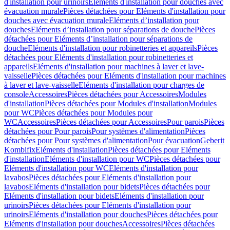
d'installation pour urinoirs
Eléments d'installation pour douches avec
évacuation murale
Pièces détachées pour Eléments d'installation pour
douches avec évacuation murale
Eléments d’installation pour
douches
Eléments d’installation pour séparations de douche
Pièces
détachées pour Eléments d’installation pour séparations de
douche
Eléments d'installation pour robinetteries et appareils
Pièces
détachées pour Eléments d'installation pour robinetteries et
appareils
Eléments d'installation pour machines à laver et lave-
vaisselle
Pièces détachées pour Eléments d'installation pour machines
à laver et lave-vaisselle
Eléments d'installation pour charges de
console
Accessoires
Pièces détachées pour Accessoires
Modules
d'installation
Pièces détachées pour Modules d'installation
Modules
pour WC
Pièces détachées pour Modules pour
WC
Accessoires
Pièces détachées pour Accessoires
Pour parois
Pièces
détachées pour Pour parois
Pour systèmes d'alimentation
Pièces
détachées pour Pour systèmes d'alimentation
Pour évacuation
Geberit
Kombifix
Eléments d'installation
Pièces détachées pour Eléments
d'installation
Eléments d'installation pour WC
Pièces détachées pour
Eléments d'installation pour WC
Eléments d'installation pour
lavabos
Pièces détachées pour Eléments d'installation pour
lavabos
Eléments d'installation pour bidets
Pièces détachées pour
Eléments d'installation pour bidets
Eléments d'installation pour
urinoirs
Pièces détachées pour Eléments d'installation pour
urinoirs
Eléments d'installation pour douches
Pièces détachées pour
Eléments d'installation pour douches
Accessoires
Pièces détachées