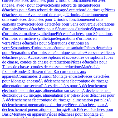
couvercle
Pièces détachées pour Urinoirs, fonctionnement avec
rinçage, avec / pour couvercle
Sans rebord de rinçage
Pièces
détachées pour Sans rebord de rinçage
Avec rebord de rinçage
Pièces
détachées pour Avec rebord de rinçage
Urinoirs, fonctionnement
sans eau
Pièces détachées pour Urinoirs, fonctionnement sans
eau
Sans couvercle
Pièces détachées pour Sans couvercle
Séparations
d'urinoirs
Pièces détachées pour Séparations d'urinoirs
Séparations
d'urinoirs en matière synthétique
Pièces détachées pour Séparations
d'urinoirs en matière synthétique
Séparations d'urinoirs en
verre
Pièces détachées pour Séparations d'urinoirs en
verre
Séparations d'urinoirs en céramique sanitaire
Pièces détachées
pour Séparations d'urinoirs en céramique sanitaire
Accessoires
Pièces
détachées pour Accessoires
Siphons et accessoires de siphons
Tubes
de chasse, coudes de chasse et réductions
Pièces détachées pour
Tubes de chasse, coudes de chasse et réductions
Matériel de
fixation
Bondes
Diffuseur d’eau
Raccordements aux
appareils
Commandes d'urinoir
Montage encastré
Pièces détachées
pour Montage encastré
A déclenchement électronique du rinçage,
alimentation sur secteur
Pièces détachées pour A déclenchement
électronique du rinçage, alimentation sur secteur
A déclenchement
électronique du rinçage, alimentation par piles
Pièces détachées pour
A déclenchement électronique du rinçage, alimentation par piles
A
déclenchement pneumatique du rinçage
Pièces détachées pour A
déclenchement pneumatique du rinçage
Basic
Pièces détachées pour
Basic
Montage en apparent
Pièces détachées pour Montage en