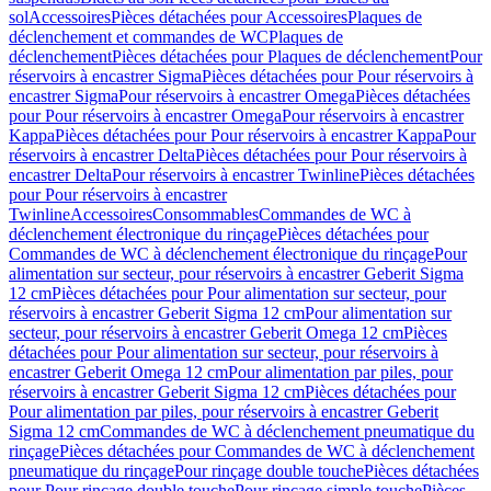
sol
Accessoires
Pièces détachées pour Accessoires
Plaques de
déclenchement et commandes de WC
Plaques de
déclenchement
Pièces détachées pour Plaques de déclenchement
Pour
réservoirs à encastrer Sigma
Pièces détachées pour Pour réservoirs à
encastrer Sigma
Pour réservoirs à encastrer Omega
Pièces détachées
pour Pour réservoirs à encastrer Omega
Pour réservoirs à encastrer
Kappa
Pièces détachées pour Pour réservoirs à encastrer Kappa
Pour
réservoirs à encastrer Delta
Pièces détachées pour Pour réservoirs à
encastrer Delta
Pour réservoirs à encastrer Twinline
Pièces détachées
pour Pour réservoirs à encastrer
Twinline
Accessoires
Consommables
Commandes de WC à
déclenchement électronique du rinçage
Pièces détachées pour
Commandes de WC à déclenchement électronique du rinçage
Pour
alimentation sur secteur, pour réservoirs à encastrer Geberit Sigma
12 cm
Pièces détachées pour Pour alimentation sur secteur, pour
réservoirs à encastrer Geberit Sigma 12 cm
Pour alimentation sur
secteur, pour réservoirs à encastrer Geberit Omega 12 cm
Pièces
détachées pour Pour alimentation sur secteur, pour réservoirs à
encastrer Geberit Omega 12 cm
Pour alimentation par piles, pour
réservoirs à encastrer Geberit Sigma 12 cm
Pièces détachées pour
Pour alimentation par piles, pour réservoirs à encastrer Geberit
Sigma 12 cm
Commandes de WC à déclenchement pneumatique du
rinçage
Pièces détachées pour Commandes de WC à déclenchement
pneumatique du rinçage
Pour rinçage double touche
Pièces détachées
pour Pour rinçage double touche
Pour rinçage simple touche
Pièces