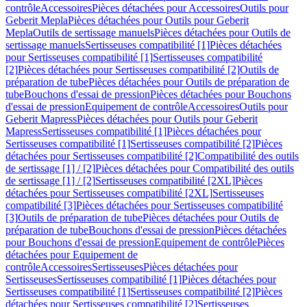
contrôle
Accessoires
Pièces détachées pour Accessoires
Outils pour
Geberit Mepla
Pièces détachées pour Outils pour Geberit
Mepla
Outils de sertissage manuels
Pièces détachées pour Outils de
sertissage manuels
Sertisseuses compatibilité [1]
Pièces détachées
pour Sertisseuses compatibilité [1]
Sertisseuses compatibilité
[2]
Pièces détachées pour Sertisseuses compatibilité [2]
Outils de
préparation de tube
Pièces détachées pour Outils de préparation de
tube
Bouchons d'essai de pression
Pièces détachées pour Bouchons
d'essai de pression
Equipement de contrôle
Accessoires
Outils pour
Geberit Mapress
Pièces détachées pour Outils pour Geberit
Mapress
Sertisseuses compatibilité [1]
Pièces détachées pour
Sertisseuses compatibilité [1]
Sertisseuses compatibilité [2]
Pièces
détachées pour Sertisseuses compatibilité [2]
Compatibilité des outils
de sertissage [1] / [2]
Pièces détachées pour Compatibilité des outils
de sertissage [1] / [2]
Sertisseuses compatibilité [2XL]
Pièces
détachées pour Sertisseuses compatibilité [2XL]
Sertisseuses
compatibilité [3]
Pièces détachées pour Sertisseuses compatibilité
[3]
Outils de préparation de tube
Pièces détachées pour Outils de
préparation de tube
Bouchons d'essai de pression
Pièces détachées
pour Bouchons d'essai de pression
Equipement de contrôle
Pièces
détachées pour Equipement de
contrôle
Accessoires
Sertisseuses
Pièces détachées pour
Sertisseuses
Sertisseuses compatibilité [1]
Pièces détachées pour
Sertisseuses compatibilité [1]
Sertisseuses compatibilité [2]
Pièces
détachées pour Sertisseuses compatibilité [2]
Sertisseuses