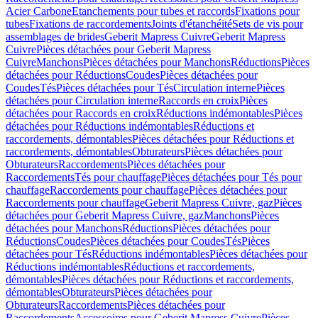
Acier Carbone
Etanchements pour tubes et raccords
Fixations pour
tubes
Fixations de raccordements
Joints d'étanchéité
Sets de vis pour
assemblages de brides
Geberit Mapress Cuivre
Geberit Mapress
Cuivre
Pièces détachées pour Geberit Mapress
Cuivre
Manchons
Pièces détachées pour Manchons
Réductions
Pièces
détachées pour Réductions
Coudes
Pièces détachées pour
Coudes
Tés
Pièces détachées pour Tés
Circulation interne
Pièces
détachées pour Circulation interne
Raccords en croix
Pièces
détachées pour Raccords en croix
Réductions indémontables
Pièces
détachées pour Réductions indémontables
Réductions et
raccordements, démontables
Pièces détachées pour Réductions et
raccordements, démontables
Obturateurs
Pièces détachées pour
Obturateurs
Raccordements
Pièces détachées pour
Raccordements
Tés pour chauffage
Pièces détachées pour Tés pour
chauffage
Raccordements pour chauffage
Pièces détachées pour
Raccordements pour chauffage
Geberit Mapress Cuivre, gaz
Pièces
détachées pour Geberit Mapress Cuivre, gaz
Manchons
Pièces
détachées pour Manchons
Réductions
Pièces détachées pour
Réductions
Coudes
Pièces détachées pour Coudes
Tés
Pièces
détachées pour Tés
Réductions indémontables
Pièces détachées pour
Réductions indémontables
Réductions et raccordements,
démontables
Pièces détachées pour Réductions et raccordements,
démontables
Obturateurs
Pièces détachées pour
Obturateurs
Raccordements
Pièces détachées pour
Raccordements
Accessoires pour Geberit Mapress Cuivre
Pièces