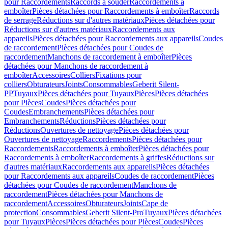
pour Raccordements
Raccords à souder
Raccordements à
emboîter
Pièces détachées pour Raccordements à emboîter
Raccords
de serrage
Réductions sur d'autres matériaux
Pièces détachées pour
Réductions sur d'autres matériaux
Raccordements aux
appareils
Pièces détachées pour Raccordements aux appareils
Coudes
de raccordement
Pièces détachées pour Coudes de
raccordement
Manchons de raccordement à emboîter
Pièces
détachées pour Manchons de raccordement à
emboîter
Accessoires
Colliers
Fixations pour
colliers
Obturateurs
Joints
Consommables
Geberit Silent-
PP
Tuyaux
Pièces détachées pour Tuyaux
Pièces
Pièces détachées
pour Pièces
Coudes
Pièces détachées pour
Coudes
Embranchements
Pièces détachées pour
Embranchements
Réductions
Pièces détachées pour
Réductions
Ouvertures de nettoyage
Pièces détachées pour
Ouvertures de nettoyage
Raccordements
Pièces détachées pour
Raccordements
Raccordements à emboîter
Pièces détachées pour
Raccordements à emboîter
Raccordements à griffes
Réductions sur
d'autres matériaux
Raccordements aux appareils
Pièces détachées
pour Raccordements aux appareils
Coudes de raccordement
Pièces
détachées pour Coudes de raccordement
Manchons de
raccordement
Pièces détachées pour Manchons de
raccordement
Accessoires
Obturateurs
Joints
Cape de
protection
Consommables
Geberit Silent-Pro
Tuyaux
Pièces détachées
pour Tuyaux
Pièces
Pièces détachées pour Pièces
Coudes
Pièces