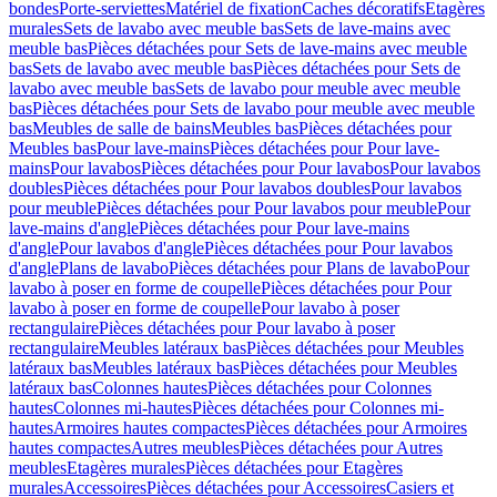
bondes
Porte-serviettes
Matériel de fixation
Caches décoratifs
Etagères
murales
Sets de lavabo avec meuble bas
Sets de lave-mains avec
meuble bas
Pièces détachées pour Sets de lave-mains avec meuble
bas
Sets de lavabo avec meuble bas
Pièces détachées pour Sets de
lavabo avec meuble bas
Sets de lavabo pour meuble avec meuble
bas
Pièces détachées pour Sets de lavabo pour meuble avec meuble
bas
Meubles de salle de bains
Meubles bas
Pièces détachées pour
Meubles bas
Pour lave-mains
Pièces détachées pour Pour lave-
mains
Pour lavabos
Pièces détachées pour Pour lavabos
Pour lavabos
doubles
Pièces détachées pour Pour lavabos doubles
Pour lavabos
pour meuble
Pièces détachées pour Pour lavabos pour meuble
Pour
lave-mains d'angle
Pièces détachées pour Pour lave-mains
d'angle
Pour lavabos d'angle
Pièces détachées pour Pour lavabos
d'angle
Plans de lavabo
Pièces détachées pour Plans de lavabo
Pour
lavabo à poser en forme de coupelle
Pièces détachées pour Pour
lavabo à poser en forme de coupelle
Pour lavabo à poser
rectangulaire
Pièces détachées pour Pour lavabo à poser
rectangulaire
Meubles latéraux bas
Pièces détachées pour Meubles
latéraux bas
Meubles latéraux bas
Pièces détachées pour Meubles
latéraux bas
Colonnes hautes
Pièces détachées pour Colonnes
hautes
Colonnes mi-hautes
Pièces détachées pour Colonnes mi-
hautes
Armoires hautes compactes
Pièces détachées pour Armoires
hautes compactes
Autres meubles
Pièces détachées pour Autres
meubles
Etagères murales
Pièces détachées pour Etagères
murales
Accessoires
Pièces détachées pour Accessoires
Casiers et