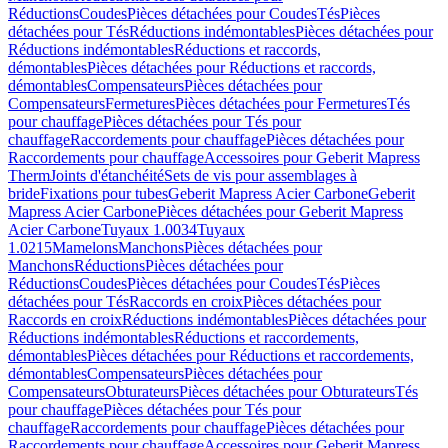
Réductions
Coudes
Pièces détachées pour Coudes
Tés
Pièces
détachées pour Tés
Réductions indémontables
Pièces détachées pour
Réductions indémontables
Réductions et raccords,
démontables
Pièces détachées pour Réductions et raccords,
démontables
Compensateurs
Pièces détachées pour
Compensateurs
Fermetures
Pièces détachées pour Fermetures
Tés
pour chauffage
Pièces détachées pour Tés pour
chauffage
Raccordements pour chauffage
Pièces détachées pour
Raccordements pour chauffage
Accessoires pour Geberit Mapress
Therm
Joints d'étanchéité
Sets de vis pour assemblages à
bride
Fixations pour tubes
Geberit Mapress Acier Carbone
Geberit
Mapress Acier Carbone
Pièces détachées pour Geberit Mapress
Acier Carbone
Tuyaux 1.0034
Tuyaux
1.0215
Mamelons
Manchons
Pièces détachées pour
Manchons
Réductions
Pièces détachées pour
Réductions
Coudes
Pièces détachées pour Coudes
Tés
Pièces
détachées pour Tés
Raccords en croix
Pièces détachées pour
Raccords en croix
Réductions indémontables
Pièces détachées pour
Réductions indémontables
Réductions et raccordements,
démontables
Pièces détachées pour Réductions et raccordements,
démontables
Compensateurs
Pièces détachées pour
Compensateurs
Obturateurs
Pièces détachées pour Obturateurs
Tés
pour chauffage
Pièces détachées pour Tés pour
chauffage
Raccordements pour chauffage
Pièces détachées pour
Raccordements pour chauffage
Accessoires pour Geberit Mapress