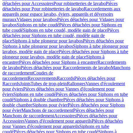
détachées pour Accessoires
Pour robinetteries de lavabo
Pièces
détachées pour Pour robinetteries de lavabo
Raccordements aux
appareils pour espace lavabo, éviers, appareils et déversoirs
muraux
Vidages pour lavabos
Pièces détachées pour Vidages pour
lavabos
Siphons en tube coudé
Pièces détachées pour Siphons en
tube coudé
Siphons en tube coudé, modèle gain de place
Pièces
détachées pour Siphons en tube coudé, modèle gain de
place
Siphons à tube plongeur pour lavabos
Pièces détachées pour
Siphons à tube plongeur pour lavabos
Siphons à tube plongeur pour
lavabos, modèle gain de place
Pièces détachées pour Siphons à tube
plongeur pour lavabos, modèle gain de place
Siphons à
encastrer
Pièces détachées pour Siphons à encastrer
Raccordements
de lavabo
Pièces détachées pour Raccordements de lavabo
Manchons
de raccordement
Coudes de
raccordement
Recouvrements
Raccords
Pièces détachées pour
Raccords
Joints
Tubes de trop-plein
Rallonges
Vannes d'écoulement
pour éviers
Pièces détachées pour Vannes d'écoulement pour
éviers
Siphons en tube coudé
Pièces détachées pour Siphons en tube
coudé
Siphons à double chambre
Pièces détachées pour Siphons à
double chambre
Siphons pour évier
Pièces détachées pour Siphons
pour évier
Manchons de raccordement
Pièces détachées pour
Manchons de raccordement
Accessoires
Pièces détachées pour
Accessoires
Vannes d'écoulement pour appareils
Pièces détachées
pour Vannes d'écoulement pour appareils
Siphons en tube
coudé
Pièces détachées pour Siphons en tube coudé
Siphons à