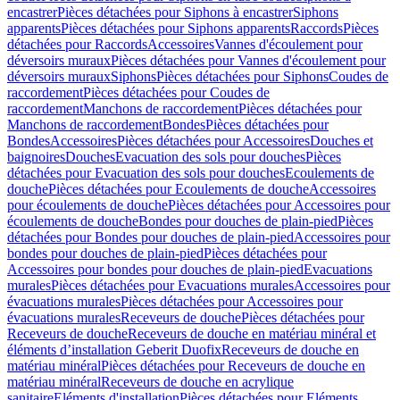
encastrer
Pièces détachées pour Siphons à encastrer
Siphons
apparents
Pièces détachées pour Siphons apparents
Raccords
Pièces
détachées pour Raccords
Accessoires
Vannes d'écoulement pour
déversoirs muraux
Pièces détachées pour Vannes d'écoulement pour
déversoirs muraux
Siphons
Pièces détachées pour Siphons
Coudes de
raccordement
Pièces détachées pour Coudes de
raccordement
Manchons de raccordement
Pièces détachées pour
Manchons de raccordement
Bondes
Pièces détachées pour
Bondes
Accessoires
Pièces détachées pour Accessoires
Douches et
baignoires
Douches
Evacuation des sols pour douches
Pièces
détachées pour Evacuation des sols pour douches
Ecoulements de
douche
Pièces détachées pour Ecoulements de douche
Accessoires
pour écoulements de douche
Pièces détachées pour Accessoires pour
écoulements de douche
Bondes pour douches de plain-pied
Pièces
détachées pour Bondes pour douches de plain-pied
Accessoires pour
bondes pour douches de plain-pied
Pièces détachées pour
Accessoires pour bondes pour douches de plain-pied
Evacuations
murales
Pièces détachées pour Evacuations murales
Accessoires pour
évacuations murales
Pièces détachées pour Accessoires pour
évacuations murales
Receveurs de douche
Pièces détachées pour
Receveurs de douche
Receveurs de douche en matériau minéral et
éléments d’installation Geberit Duofix
Receveurs de douche en
matériau minéral
Pièces détachées pour Receveurs de douche en
matériau minéral
Receveurs de douche en acrylique
sanitaire
Eléments d'installation
Pièces détachées pour Eléments