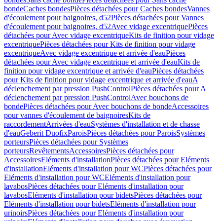
bonde
Caches bondes
Pièces détachées pour Caches bondes
Vannes
d'écoulement pour baignoires, d52
Pièces détachées pour Vannes
d'écoulement pour baignoires, d52
Avec vidage excentrique
Pièces
détachées pour Avec vidage excentrique
Kits de finition pour vidage
excentrique
Pièces détachées pour Kits de finition pour vidage
excentrique
Avec vidage excentrique et arrivée d'eau
Pièces
détachées pour Avec vidage excentrique et arrivée d'eau
Kits de
finition pour vidage excentrique et arrivée d'eau
Pièces détachées
pour Kits de finition pour vidage excentrique et arrivée d'eau
A
déclenchement par pression PushControl
Pièces détachées pour A
déclenchement par pression PushControl
Avec bouchons de
bonde
Pièces détachées pour Avec bouchons de bonde
Accessoires
pour vannes d'écoulement de baignoires
Kits de
raccordement
Arrivées d'eau
Systèmes d'installation et de chasse
d'eau
Geberit Duofix
Parois
Pièces détachées pour Parois
Systèmes
porteurs
Pièces détachées pour Systèmes
porteurs
Revêtements
Accessoires
Pièces détachées pour
Accessoires
Eléments d'installation
Pièces détachées pour Eléments
d'installation
Eléments d'installation pour WC
Pièces détachées pour
Eléments d'installation pour WC
Eléments d'installation pour
lavabos
Pièces détachées pour Eléments d'installation pour
lavabos
Eléments d'installation pour bidets
Pièces détachées pour
Eléments d'installation pour bidets
Eléments d'installation pour
urinoirs
Pièces détachées pour Eléments d'installation pour