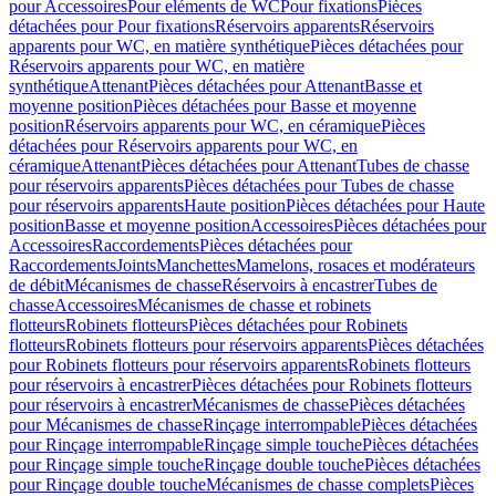
pour Accessoires
Pour eléments de WC
Pour fixations
Pièces
détachées pour Pour fixations
Réservoirs apparents
Réservoirs
apparents pour WC, en matière synthétique
Pièces détachées pour
Réservoirs apparents pour WC, en matière
synthétique
Attenant
Pièces détachées pour Attenant
Basse et
moyenne position
Pièces détachées pour Basse et moyenne
position
Réservoirs apparents pour WC, en céramique
Pièces
détachées pour Réservoirs apparents pour WC, en
céramique
Attenant
Pièces détachées pour Attenant
Tubes de chasse
pour réservoirs apparents
Pièces détachées pour Tubes de chasse
pour réservoirs apparents
Haute position
Pièces détachées pour Haute
position
Basse et moyenne position
Accessoires
Pièces détachées pour
Accessoires
Raccordements
Pièces détachées pour
Raccordements
Joints
Manchettes
Mamelons, rosaces et modérateurs
de débit
Mécanismes de chasse
Réservoirs à encastrer
Tubes de
chasse
Accessoires
Mécanismes de chasse et robinets
flotteurs
Robinets flotteurs
Pièces détachées pour Robinets
flotteurs
Robinets flotteurs pour réservoirs apparents
Pièces détachées
pour Robinets flotteurs pour réservoirs apparents
Robinets flotteurs
pour réservoirs à encastrer
Pièces détachées pour Robinets flotteurs
pour réservoirs à encastrer
Mécanismes de chasse
Pièces détachées
pour Mécanismes de chasse
Rinçage interrompable
Pièces détachées
pour Rinçage interrompable
Rinçage simple touche
Pièces détachées
pour Rinçage simple touche
Rinçage double touche
Pièces détachées
pour Rinçage double touche
Mécanismes de chasse complets
Pièces