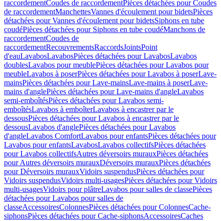
raccordement
Coudes de raccordement
Pièces détachées pour Coudes
de raccordement
Manchettes
Vannes d'écoulement pour bidets
Pièces
détachées pour Vannes d'écoulement pour bidets
Siphons en tube
coudé
Pièces détachées pour Siphons en tube coudé
Manchons de
raccordement
Coudes de
raccordement
Recouvrements
Raccords
Joints
Point
d'eau
Lavabos
Lavabos
Pièces détachées pour Lavabos
Lavabos
doubles
Lavabos pour meuble
Pièces détachées pour Lavabos pour
meuble
Lavabos à poser
Pièces détachées pour Lavabos à poser
Lave-
mains
Pièces détachées pour Lave-mains
Lave-mains à poser
Lave-
mains d'angle
Pièces détachées pour Lave-mains d'angle
Lavabos
semi-emboîtés
Pièces détachées pour Lavabos semi-
emboîtés
Lavabos à emboîter
Lavabos à encastrer par le
dessous
Pièces détachées pour Lavabos à encastrer par le
dessous
Lavabos d'angle
Pièces détachées pour Lavabos
d'angle
Lavabos Comfort
Lavabos pour enfants
Pièces détachées pour
Lavabos pour enfants
Lavabos
Lavabos collectifs
Pièces détachées
pour Lavabos collectifs
Autres déversoirs muraux
Pièces détachées
pour Autres déversoirs muraux
Déversoirs muraux
Pièces détachées
pour Déversoirs muraux
Vidoirs suspendus
Pièces détachées pour
Vidoirs suspendus
Vidoirs multi-usages
Pièces détachées pour Vidoirs
multi-usages
Vidoirs pour plâtre
Lavabos pour salles de classe
Pièces
détachées pour Lavabos pour salles de
classe
Accessoires
Colonnes
Pièces détachées pour Colonnes
Cache-
siphons
Pièces détachées pour Cache-siphons
Accessoires
Caches