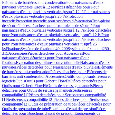
Eléments de barrières anti-condensation
Pour naissances d'eaux
pluviales verticales jusqu'à 12 l/s
Pièces détachées pour Pour
naissances d'eaux pluviales verticales jusqu'à 12 l/s
Pour naissances
d'eaux pluviales verticales jusqu'à 25 l/s
Protection
incendie
Protection incendie pour systèmes d'évacuation
Trop-pleins
de sécurité
Pièces détachées pour Trop-pleins de sécurité
Pour
naissances d'eaux pluviales verticales jusqu'à 12 l/s
Pièces détachées
pour Pour naissances d'eaux pluviales verticales jusqu'à 12 l/s
Pour
naissances d'eaux pluviales verticales jusqu'à 25 l/s
Pièces détachées
pour Pour naissances d'eaux pluviales verticales jusqu'à 25
l/s
Fixations
Système de fixation d40–200
Système de fixation d250–
315
Accessoires
Pièces détachées pour Accessoires
Pour
naissances
Pièces détachées pour Pour naissances
Pour
fixations
Evacuation des toitures conventionnelle
Naissances d'eaux
pluviales
Pièces détachées pour Naissances d'eaux pluviales
Eléments
de barrières anti-condensation
Pièces détachées pour Eléments de
barrières anti-condensation
Accessoires
Outils, composants réseau et
logiciels
Outils
Outils pour Geberit FlowFit
Pièces détachées pour
Outils pour Geberit FlowFit
Outils de sertissage manuels
Pièces
détachées pour Outils de sertissage manuels
Sertisseuses
compatibilité [1]
Pièces détachées pour Sertisseuses compatibilité
[1]
Sertisseuses compatibilité [2]
Pièces détachées pour Sertisseuses
compatibilité [2]
Outils de préparation de tube
Pièces détachées pour
Outils de préparation de tube
Bouchons d'essai de pression
Pièces
détachées pour Bouchons d'essai de pression
Equipements de