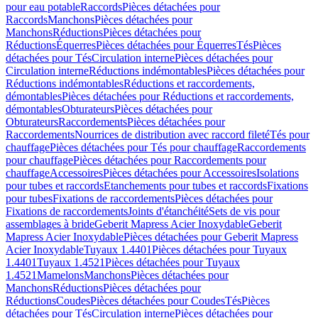
pour eau potable
Raccords
Pièces détachées pour
Raccords
Manchons
Pièces détachées pour
Manchons
Réductions
Pièces détachées pour
Réductions
Équerres
Pièces détachées pour Équerres
Tés
Pièces
détachées pour Tés
Circulation interne
Pièces détachées pour
Circulation interne
Réductions indémontables
Pièces détachées pour
Réductions indémontables
Réductions et raccordements,
démontables
Pièces détachées pour Réductions et raccordements,
démontables
Obturateurs
Pièces détachées pour
Obturateurs
Raccordements
Pièces détachées pour
Raccordements
Nourrices de distribution avec raccord fileté
Tés pour
chauffage
Pièces détachées pour Tés pour chauffage
Raccordements
pour chauffage
Pièces détachées pour Raccordements pour
chauffage
Accessoires
Pièces détachées pour Accessoires
Isolations
pour tubes et raccords
Etanchements pour tubes et raccords
Fixations
pour tubes
Fixations de raccordements
Pièces détachées pour
Fixations de raccordements
Joints d'étanchéité
Sets de vis pour
assemblages à bride
Geberit Mapress Acier Inoxydable
Geberit
Mapress Acier Inoxydable
Pièces détachées pour Geberit Mapress
Acier Inoxydable
Tuyaux 1.4401
Pièces détachées pour Tuyaux
1.4401
Tuyaux 1.4521
Pièces détachées pour Tuyaux
1.4521
Mamelons
Manchons
Pièces détachées pour
Manchons
Réductions
Pièces détachées pour
Réductions
Coudes
Pièces détachées pour Coudes
Tés
Pièces
détachées pour Tés
Circulation interne
Pièces détachées pour