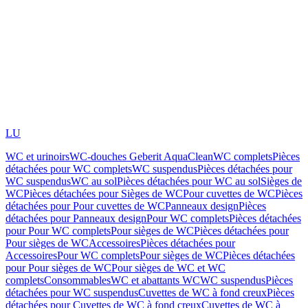
LU
WC et urinoirs
WC-douches Geberit AquaClean
WC complets
Pièces
détachées pour WC complets
WC suspendus
Pièces détachées pour
WC suspendus
WC au sol
Pièces détachées pour WC au sol
Sièges de
WC
Pièces détachées pour Sièges de WC
Pour cuvettes de WC
Pièces
détachées pour Pour cuvettes de WC
Panneaux design
Pièces
détachées pour Panneaux design
Pour WC complets
Pièces détachées
pour Pour WC complets
Pour sièges de WC
Pièces détachées pour
Pour sièges de WC
Accessoires
Pièces détachées pour
Accessoires
Pour WC complets
Pour sièges de WC
Pièces détachées
pour Pour sièges de WC
Pour sièges de WC et WC
complets
Consommables
WC et abattants WC
WC suspendus
Pièces
détachées pour WC suspendus
Cuvettes de WC à fond creux
Pièces
détachées pour Cuvettes de WC à fond creux
Cuvettes de WC à