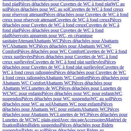
fond plat
Pièces détachées pour Cuvettes de WC à fond plat
WC au
sol
Pièces détachées pour WC au sol
Cuvettes de WC à fond creux
pour réservoir attenant
Pièces détachées pour Cuvettes de WC à fond
creux pour réservoir attenant
Cuvettes de WC à fond creux
Pièces
détachées pour Cuvettes de WC à fond creux
Cuvettes de WC à
fond plat
Pièces détachées pour Cuvettes de WC à fond
plat
Réservoirs apparents pour WC, en céramique
sanitaire
Attenant
Abattants WC
Pièces détachées pour Abattants
WC
Abattants WC
Pièces détachées pour Abattants WC
WC
Comfort
Pièces détachées pour WC Comfort
Cuvettes de WC à fond
creux surélevées
Pièces détachées pour Cuvettes de WC à fond
creux surélevées
Cuvettes de WC à fond plat surélevées
Pièces
détachées pour Cuvettes de WC à fond plat surélevées
Cuvettes de
WC à fond creux rallongées
Pièces détachées pour Cuvettes de WC
à fond creux rallongées
Abattants WC Comfort
Pièces détachées pour
Abattants WC Comfort
Abattants WC
Pièces détachées pour
Abattants WC
Lunettes de WC
Pièces détachées pour Lunettes de
WC
WC pour enfants
Pièces détachées pour WC pour enfants
WC
suspendus
Pièces détachées pour WC suspendus
WC au sol
Pièces
détachées pour WC au sol
Abattants WC pour enfants
Pièces
détachées pour Abattants WC pour enfants
Abattants WC
Pièces
détachées pour Abattants WC
Lunettes de WC
Pièces détachées pour
Lunettes de WC
WC plain-pied
Avec rinçage
Accessoires
Matériel de
fixation
Bidets
Bidets suspendus
Pièces détachées pour Bidets
suspendus
Bidets au sol
Pièces détachées pour Bidets au