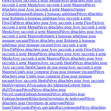
FlowFit
Avec raccords à sertir Mepla
Pièces détachées pour Avec
raccords à sertir Mepla
Avec raccords à sertir Mapress
Pièces
détachées pour Avec raccords à sertir Mapress
Vannes
d’échantillonnage
Robinets à boisseau sphérique
Pièces détachées
pour Robinets à boisseau sphérique
Avec raccords à sertir
FlowFit
Pièces détachées pour Avec raccords à sertir FlowFit
Avec
raccords à sertir Mepla
Pièces détachées pour Avec raccords à sertir
Mepla
Avec raccords à sertir Mapress
Pièces détachées pour Avec
raccords à sertir Mapress
Robinets à boisseau sphérique pour
montage encastré
Pièces détachées pour Robinets à boisseau
sphérique pour montage encastré
Avec raccords à sertir
FlowFit
Pièces détachées pour Avec raccords à sertir FlowFit
Avec
raccords à sertir Mepla
Pièces détachées pour Avec raccords à sertir
Mepla
Avec raccords à sertir Mapress
Pièces détachées pour Avec
raccords à sertir Mapress
Avec raccords filetés
Pièces détachées pour
Avec raccords filetés
Clapets de non retour
Avec raccords à sertir
Mapress
Unités pour compteur d'eau pour montage encastré
Pièces
détachées pour Unités pour compteur d'eau pour montage
encastré
Avec raccords filetés
Pièces détachées pour Avec raccords
filetés
Systèmes d'évacuation des bâtiments
Geberit Silent-
db20
Tuyaux
Pièces
Pièces détachées pour
Pièces
Coudes
Embranchements
Pièces détachées pour
Embranchements
Réductions
Ouvertures de nettoyage
Pièces
détachées pour Ouvertures de nettoyage
Pièces
SuperTube
Coudes
Pièces spéciales
Raccordements
Pièces détachées