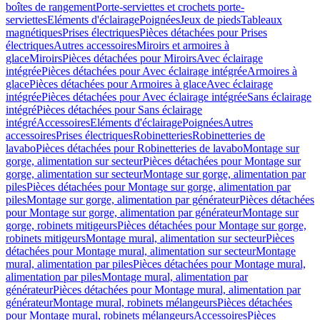
boîtes de rangement
Porte-serviettes et crochets porte-
serviettes
Eléments d'éclairage
Poignées
Jeux de pieds
Tableaux
magnétiques
Prises électriques
Pièces détachées pour Prises
électriques
Autres accessoires
Miroirs et armoires à
glace
Miroirs
Pièces détachées pour Miroirs
Avec éclairage
intégrée
Pièces détachées pour Avec éclairage intégrée
Armoires à
glace
Pièces détachées pour Armoires à glace
Avec éclairage
intégrée
Pièces détachées pour Avec éclairage intégrée
Sans éclairage
intégré
Pièces détachées pour Sans éclairage
intégré
Accessoires
Eléments d'éclairage
Poignées
Autres
accessoires
Prises électriques
Robinetteries
Robinetteries de
lavabo
Pièces détachées pour Robinetteries de lavabo
Montage sur
gorge, alimentation sur secteur
Pièces détachées pour Montage sur
gorge, alimentation sur secteur
Montage sur gorge, alimentation par
piles
Pièces détachées pour Montage sur gorge, alimentation par
piles
Montage sur gorge, alimentation par générateur
Pièces détachées
pour Montage sur gorge, alimentation par générateur
Montage sur
gorge, robinets mitigeurs
Pièces détachées pour Montage sur gorge,
robinets mitigeurs
Montage mural, alimentation sur secteur
Pièces
détachées pour Montage mural, alimentation sur secteur
Montage
mural, alimentation par piles
Pièces détachées pour Montage mural,
alimentation par piles
Montage mural, alimentation par
générateur
Pièces détachées pour Montage mural, alimentation par
générateur
Montage mural, robinets mélangeurs
Pièces détachées
pour Montage mural, robinets mélangeurs
Accessoires
Pièces