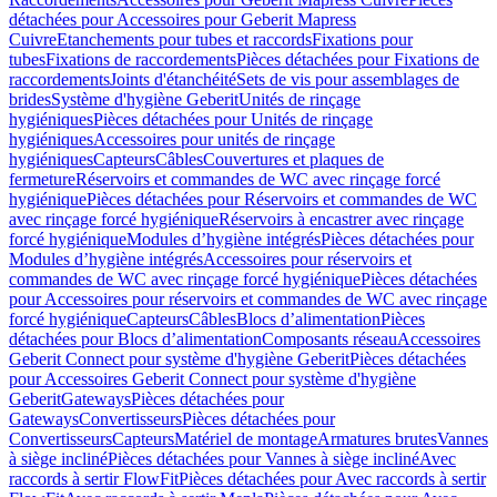
détachées pour Accessoires pour Geberit Mapress
Cuivre
Etanchements pour tubes et raccords
Fixations pour
tubes
Fixations de raccordements
Pièces détachées pour Fixations de
raccordements
Joints d'étanchéité
Sets de vis pour assemblages de
brides
Système d'hygiène Geberit
Unités de rinçage
hygiéniques
Pièces détachées pour Unités de rinçage
hygiéniques
Accessoires pour unités de rinçage
hygiéniques
Capteurs
Câbles
Couvertures et plaques de
fermeture
Réservoirs et commandes de WC avec rinçage forcé
hygiénique
Pièces détachées pour Réservoirs et commandes de WC
avec rinçage forcé hygiénique
Réservoirs à encastrer avec rinçage
forcé hygiénique
Modules d’hygiène intégrés
Pièces détachées pour
Modules d’hygiène intégrés
Accessoires pour réservoirs et
commandes de WC avec rinçage forcé hygiénique
Pièces détachées
pour Accessoires pour réservoirs et commandes de WC avec rinçage
forcé hygiénique
Capteurs
Câbles
Blocs d’alimentation
Pièces
détachées pour Blocs d’alimentation
Composants réseau
Accessoires
Geberit Connect pour système d'hygiène Geberit
Pièces détachées
pour Accessoires Geberit Connect pour système d'hygiène
Geberit
Gateways
Pièces détachées pour
Gateways
Convertisseurs
Pièces détachées pour
Convertisseurs
Capteurs
Matériel de montage
Armatures brutes
Vannes
à siège incliné
Pièces détachées pour Vannes à siège incliné
Avec
raccords à sertir FlowFit
Pièces détachées pour Avec raccords à sertir