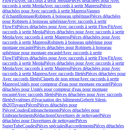
FlowFit
Avec raccords à sertir Mepla
Pièces détachées pour Avec
raccords à sertir Mepla
Avec raccords à sertir Mapress
Pièces
détachées pour Avec raccords à sertir Mapress
Vannes
d’échantillonnage
Robinets à boisseau sphérique
Pièces détachées
pour Robinets à boisseau sphérique
Avec raccords à sertir
FlowFit
Pièces détachées pour Avec raccords à sertir FlowFit
Avec
raccords à sertir Mepla
Pièces détachées pour Avec raccords à sertir
Mepla
Avec raccords à sertir Mapress
Pièces détachées pour Avec
raccords à sertir Mapress
Robinets à boisseau sphérique pour
montage encastré
Pièces détachées pour Robinets à boisseau
sphérique pour montage encastré
Avec raccords à sertir
FlowFit
Pièces détachées pour Avec raccords à sertir FlowFit
Avec
raccords à sertir Mepla
Pièces détachées pour Avec raccords à sertir
Mepla
Avec raccords à sertir Mapress
Pièces détachées pour Avec
raccords à sertir Mapress
Avec raccords filetés
Pièces détachées pour
Avec raccords filetés
Clapets de non retour
Avec raccords à sertir
Mapress
Unités pour compteur d'eau pour montage encastré
Pièces
détachées pour Unités pour compteur d'eau pour montage
encastré
Avec raccords filetés
Pièces détachées pour Avec raccords
filetés
Systèmes d'évacuation des bâtiments
Geberit Silent-
db20
Tuyaux
Pièces
Pièces détachées pour
Pièces
Coudes
Embranchements
Pièces détachées pour
Embranchements
Réductions
Ouvertures de nettoyage
Pièces
détachées pour Ouvertures de nettoyage
Pièces
SuperTube
Coudes
Pièces spéciales
Raccordements
Pièces détachées