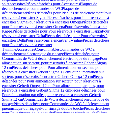
sol
Accessoires
Pièces détachées pour Accessoires
Plaques de
déclenchement et commandes de WC
Plaques de
déclenchement
Pièces détachées pour Plaques de déclenchement
Pour
réservoirs à encastrer Sigma
Pièces détachées pour Pour réservoirs à
encastrer Sigma
Pour réservoirs à encastrer Omega
Pièces détachées
pour Pour réservoirs à encastrer Omega
Pour réservoirs à encastrer
Kappa
Pièces détachées pour Pour réservoirs à encastrer Kappa
Pour
réservoirs à encastrer Delta
Pièces détachées pour Pour réservoirs à
encastrer Delta
Pour réservoirs à encastrer Twinline
Pièces détachées
pour Pour réservoirs à encastrer
Twinline
Accessoires
Consommables
Commandes de WC à
déclenchement électronique du rinçage
Pièces détachées pour
Commandes de WC à déclenchement électronique du rinçage
Pour
alimentation sur secteur, pour réservoirs à encastrer Geberit Sigma
12 cm
Pièces détachées pour Pour alimentation sur secteur, pour
réservoirs à encastrer Geberit Sigma 12 cm
Pour alimentation sur
secteur, pour réservoirs à encastrer Geberit Omega 12 cm
Pièces
détachées pour Pour alimentation sur secteur, pour réservoirs à
encastrer Geberit Omega 12 cm
Pour alimentation par piles, pour
réservoirs à encastrer Geberit Sigma 12 cm
Pièces détachées pour
Pour alimentation par piles, pour réservoirs à encastrer Geberit
Sigma 12 cm
Commandes de WC à déclenchement pneumatique du
rinçage
Pièces détachées pour Commandes de WC à déclenchement
pneumatique du rinçage
Pour rinçage double touche
Pièces détachées
pour Pour rinçage double touche
Pour rinçage simple touche
Pièces