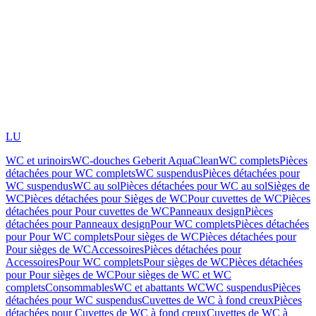
LU
WC et urinoirs
WC-douches Geberit AquaClean
WC complets
Pièces
détachées pour WC complets
WC suspendus
Pièces détachées pour
WC suspendus
WC au sol
Pièces détachées pour WC au sol
Sièges de
WC
Pièces détachées pour Sièges de WC
Pour cuvettes de WC
Pièces
détachées pour Pour cuvettes de WC
Panneaux design
Pièces
détachées pour Panneaux design
Pour WC complets
Pièces détachées
pour Pour WC complets
Pour sièges de WC
Pièces détachées pour
Pour sièges de WC
Accessoires
Pièces détachées pour
Accessoires
Pour WC complets
Pour sièges de WC
Pièces détachées
pour Pour sièges de WC
Pour sièges de WC et WC
complets
Consommables
WC et abattants WC
WC suspendus
Pièces
détachées pour WC suspendus
Cuvettes de WC à fond creux
Pièces
détachées pour Cuvettes de WC à fond creux
Cuvettes de WC à