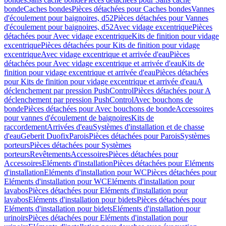
bonde
Caches bondes
Pièces détachées pour Caches bondes
Vannes
d'écoulement pour baignoires, d52
Pièces détachées pour Vannes
d'écoulement pour baignoires, d52
Avec vidage excentrique
Pièces
détachées pour Avec vidage excentrique
Kits de finition pour vidage
excentrique
Pièces détachées pour Kits de finition pour vidage
excentrique
Avec vidage excentrique et arrivée d'eau
Pièces
détachées pour Avec vidage excentrique et arrivée d'eau
Kits de
finition pour vidage excentrique et arrivée d'eau
Pièces détachées
pour Kits de finition pour vidage excentrique et arrivée d'eau
A
déclenchement par pression PushControl
Pièces détachées pour A
déclenchement par pression PushControl
Avec bouchons de
bonde
Pièces détachées pour Avec bouchons de bonde
Accessoires
pour vannes d'écoulement de baignoires
Kits de
raccordement
Arrivées d'eau
Systèmes d'installation et de chasse
d'eau
Geberit Duofix
Parois
Pièces détachées pour Parois
Systèmes
porteurs
Pièces détachées pour Systèmes
porteurs
Revêtements
Accessoires
Pièces détachées pour
Accessoires
Eléments d'installation
Pièces détachées pour Eléments
d'installation
Eléments d'installation pour WC
Pièces détachées pour
Eléments d'installation pour WC
Eléments d'installation pour
lavabos
Pièces détachées pour Eléments d'installation pour
lavabos
Eléments d'installation pour bidets
Pièces détachées pour
Eléments d'installation pour bidets
Eléments d'installation pour
urinoirs
Pièces détachées pour Eléments d'installation pour