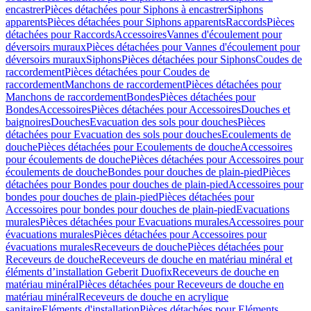
encastrer
Pièces détachées pour Siphons à encastrer
Siphons
apparents
Pièces détachées pour Siphons apparents
Raccords
Pièces
détachées pour Raccords
Accessoires
Vannes d'écoulement pour
déversoirs muraux
Pièces détachées pour Vannes d'écoulement pour
déversoirs muraux
Siphons
Pièces détachées pour Siphons
Coudes de
raccordement
Pièces détachées pour Coudes de
raccordement
Manchons de raccordement
Pièces détachées pour
Manchons de raccordement
Bondes
Pièces détachées pour
Bondes
Accessoires
Pièces détachées pour Accessoires
Douches et
baignoires
Douches
Evacuation des sols pour douches
Pièces
détachées pour Evacuation des sols pour douches
Ecoulements de
douche
Pièces détachées pour Ecoulements de douche
Accessoires
pour écoulements de douche
Pièces détachées pour Accessoires pour
écoulements de douche
Bondes pour douches de plain-pied
Pièces
détachées pour Bondes pour douches de plain-pied
Accessoires pour
bondes pour douches de plain-pied
Pièces détachées pour
Accessoires pour bondes pour douches de plain-pied
Evacuations
murales
Pièces détachées pour Evacuations murales
Accessoires pour
évacuations murales
Pièces détachées pour Accessoires pour
évacuations murales
Receveurs de douche
Pièces détachées pour
Receveurs de douche
Receveurs de douche en matériau minéral et
éléments d’installation Geberit Duofix
Receveurs de douche en
matériau minéral
Pièces détachées pour Receveurs de douche en
matériau minéral
Receveurs de douche en acrylique
sanitaire
Eléments d'installation
Pièces détachées pour Eléments