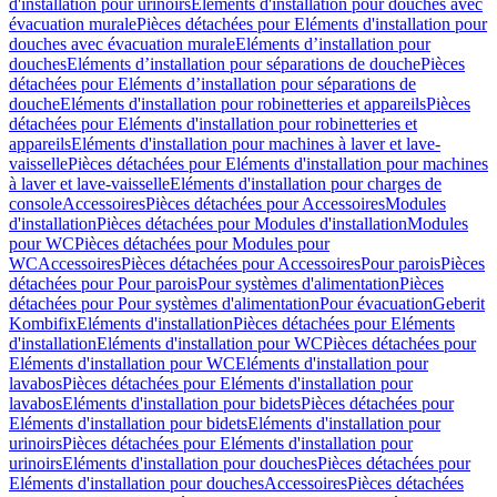
d'installation pour urinoirs
Eléments d'installation pour douches avec
évacuation murale
Pièces détachées pour Eléments d'installation pour
douches avec évacuation murale
Eléments d’installation pour
douches
Eléments d’installation pour séparations de douche
Pièces
détachées pour Eléments d’installation pour séparations de
douche
Eléments d'installation pour robinetteries et appareils
Pièces
détachées pour Eléments d'installation pour robinetteries et
appareils
Eléments d'installation pour machines à laver et lave-
vaisselle
Pièces détachées pour Eléments d'installation pour machines
à laver et lave-vaisselle
Eléments d'installation pour charges de
console
Accessoires
Pièces détachées pour Accessoires
Modules
d'installation
Pièces détachées pour Modules d'installation
Modules
pour WC
Pièces détachées pour Modules pour
WC
Accessoires
Pièces détachées pour Accessoires
Pour parois
Pièces
détachées pour Pour parois
Pour systèmes d'alimentation
Pièces
détachées pour Pour systèmes d'alimentation
Pour évacuation
Geberit
Kombifix
Eléments d'installation
Pièces détachées pour Eléments
d'installation
Eléments d'installation pour WC
Pièces détachées pour
Eléments d'installation pour WC
Eléments d'installation pour
lavabos
Pièces détachées pour Eléments d'installation pour
lavabos
Eléments d'installation pour bidets
Pièces détachées pour
Eléments d'installation pour bidets
Eléments d'installation pour
urinoirs
Pièces détachées pour Eléments d'installation pour
urinoirs
Eléments d'installation pour douches
Pièces détachées pour
Eléments d'installation pour douches
Accessoires
Pièces détachées