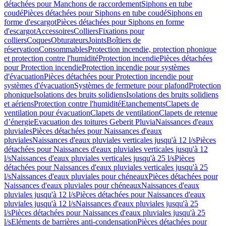
détachées pour Manchons de raccordement
Siphons en tube
coudé
Pièces détachées pour Siphons en tube coudé
Siphons en
forme d'escargot
Pièces détachées pour Siphons en forme
d'escargot
Accessoires
Colliers
Fixations pour
colliers
Coques
Obturateurs
Joints
Boîtiers de
réservation
Consommables
Protection incendie, protection phonique
et protection contre l'humidité
Protection incendie
Pièces détachées
pour Protection incendie
Protection incendie pour systèmes
d'évacuation
Pièces détachées pour Protection incendie pour
systèmes d'évacuation
Systèmes de fermeture pour plafond
Protection
phonique
Isolations des bruits solidiens
Isolations des bruits solidiens
et aériens
Protection contre l'humidité
Etanchements
Clapets de
ventilation pour évacuation
Clapets de ventilation
Clapets de retenue
d’énergie
Evacuation des toitures Geberit Pluvia
Naissances d'eaux
pluviales
Pièces détachées pour Naissances d'eaux
pluviales
Naissances d'eaux pluviales verticales jusqu'à 12 l/s
Pièces
détachées pour Naissances d'eaux pluviales verticales jusqu'à 12
l/s
Naissances d'eaux pluviales verticales jusqu'à 25 l/s
Pièces
détachées pour Naissances d'eaux pluviales verticales jusqu'à 25
l/s
Naissances d'eaux pluviales pour chéneaux
Pièces détachées pour
Naissances d'eaux pluviales pour chéneaux
Naissances d'eaux
pluviales jusqu'à 12 l/s
Pièces détachées pour Naissances d'eaux
pluviales jusqu'à 12 l/s
Naissances d'eaux pluviales jusqu'à 25
l/s
Pièces détachées pour Naissances d'eaux pluviales jusqu'à 25
l/s
Eléments de barrières anti-condensation
Pièces détachées pour