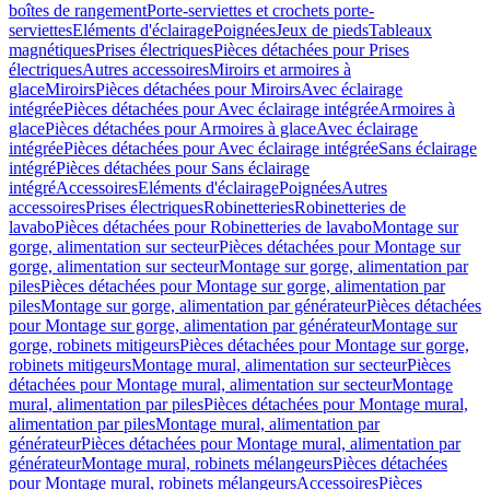
boîtes de rangement
Porte-serviettes et crochets porte-
serviettes
Eléments d'éclairage
Poignées
Jeux de pieds
Tableaux
magnétiques
Prises électriques
Pièces détachées pour Prises
électriques
Autres accessoires
Miroirs et armoires à
glace
Miroirs
Pièces détachées pour Miroirs
Avec éclairage
intégrée
Pièces détachées pour Avec éclairage intégrée
Armoires à
glace
Pièces détachées pour Armoires à glace
Avec éclairage
intégrée
Pièces détachées pour Avec éclairage intégrée
Sans éclairage
intégré
Pièces détachées pour Sans éclairage
intégré
Accessoires
Eléments d'éclairage
Poignées
Autres
accessoires
Prises électriques
Robinetteries
Robinetteries de
lavabo
Pièces détachées pour Robinetteries de lavabo
Montage sur
gorge, alimentation sur secteur
Pièces détachées pour Montage sur
gorge, alimentation sur secteur
Montage sur gorge, alimentation par
piles
Pièces détachées pour Montage sur gorge, alimentation par
piles
Montage sur gorge, alimentation par générateur
Pièces détachées
pour Montage sur gorge, alimentation par générateur
Montage sur
gorge, robinets mitigeurs
Pièces détachées pour Montage sur gorge,
robinets mitigeurs
Montage mural, alimentation sur secteur
Pièces
détachées pour Montage mural, alimentation sur secteur
Montage
mural, alimentation par piles
Pièces détachées pour Montage mural,
alimentation par piles
Montage mural, alimentation par
générateur
Pièces détachées pour Montage mural, alimentation par
générateur
Montage mural, robinets mélangeurs
Pièces détachées
pour Montage mural, robinets mélangeurs
Accessoires
Pièces