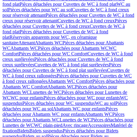
fond plat
Pièces détachées pour Cuvettes de WC à fond plat
WC au
sol
Pièces détachées pour WC au sol
Cuvettes de WC à fond creux
pour réservoir attenant
Pièces détachées pour Cuvettes de WC à fond
creux pour réservoir attenant
Cuvettes de WC à fond creux
Pièces
détachées pour Cuvettes de WC à fond creux
Cuvettes de WC à
fond plat
Pièces détachées pour Cuvettes de WC à fond
plat
Réservoirs apparents pour WC, en céramique
sanitaire
Attenant
Abattants WC
Pièces détachées pour Abattants
WC
Abattants WC
Pièces détachées pour Abattants WC
WC
Comfort
Pièces détachées pour WC Comfort
Cuvettes de WC à fond
creux surélevées
Pièces détachées pour Cuvettes de WC à fond
creux surélevées
Cuvettes de WC à fond plat surélevées
Pièces
détachées pour Cuvettes de WC à fond plat surélevées
Cuvettes de
WC à fond creux rallongées
Pièces détachées pour Cuvettes de WC
à fond creux rallongées
Abattants WC Comfort
Pièces détachées pour
Abattants WC Comfort
Abattants WC
Pièces détachées pour
Abattants WC
Lunettes de WC
Pièces détachées pour Lunettes de
WC
WC pour enfants
Pièces détachées pour WC pour enfants
WC
suspendus
Pièces détachées pour WC suspendus
WC au sol
Pièces
détachées pour WC au sol
Abattants WC pour enfants
Pièces
détachées pour Abattants WC pour enfants
Abattants WC
Pièces
détachées pour Abattants WC
Lunettes de WC
Pièces détachées pour
Lunettes de WC
WC plain-pied
Avec rinçage
Accessoires
Matériel de
fixation
Bidets
Bidets suspendus
Pièces détachées pour Bidets
suspendus
Bidets au sol
Pièces détachées pour Bidets au