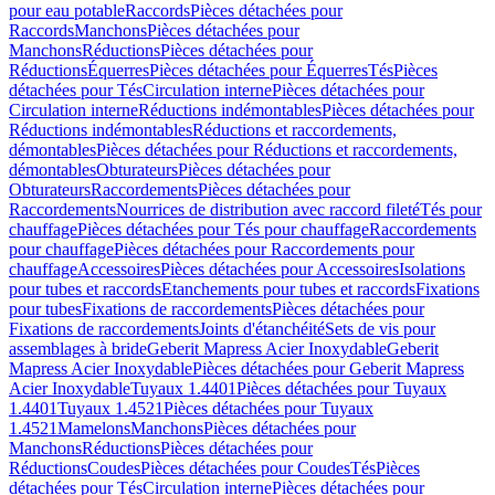
pour eau potable
Raccords
Pièces détachées pour
Raccords
Manchons
Pièces détachées pour
Manchons
Réductions
Pièces détachées pour
Réductions
Équerres
Pièces détachées pour Équerres
Tés
Pièces
détachées pour Tés
Circulation interne
Pièces détachées pour
Circulation interne
Réductions indémontables
Pièces détachées pour
Réductions indémontables
Réductions et raccordements,
démontables
Pièces détachées pour Réductions et raccordements,
démontables
Obturateurs
Pièces détachées pour
Obturateurs
Raccordements
Pièces détachées pour
Raccordements
Nourrices de distribution avec raccord fileté
Tés pour
chauffage
Pièces détachées pour Tés pour chauffage
Raccordements
pour chauffage
Pièces détachées pour Raccordements pour
chauffage
Accessoires
Pièces détachées pour Accessoires
Isolations
pour tubes et raccords
Etanchements pour tubes et raccords
Fixations
pour tubes
Fixations de raccordements
Pièces détachées pour
Fixations de raccordements
Joints d'étanchéité
Sets de vis pour
assemblages à bride
Geberit Mapress Acier Inoxydable
Geberit
Mapress Acier Inoxydable
Pièces détachées pour Geberit Mapress
Acier Inoxydable
Tuyaux 1.4401
Pièces détachées pour Tuyaux
1.4401
Tuyaux 1.4521
Pièces détachées pour Tuyaux
1.4521
Mamelons
Manchons
Pièces détachées pour
Manchons
Réductions
Pièces détachées pour
Réductions
Coudes
Pièces détachées pour Coudes
Tés
Pièces
détachées pour Tés
Circulation interne
Pièces détachées pour