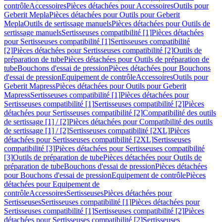
contrôle
Accessoires
Pièces détachées pour Accessoires
Outils pour
Geberit Mepla
Pièces détachées pour Outils pour Geberit
Mepla
Outils de sertissage manuels
Pièces détachées pour Outils de
sertissage manuels
Sertisseuses compatibilité [1]
Pièces détachées
pour Sertisseuses compatibilité [1]
Sertisseuses compatibilité
[2]
Pièces détachées pour Sertisseuses compatibilité [2]
Outils de
préparation de tube
Pièces détachées pour Outils de préparation de
tube
Bouchons d'essai de pression
Pièces détachées pour Bouchons
d'essai de pression
Equipement de contrôle
Accessoires
Outils pour
Geberit Mapress
Pièces détachées pour Outils pour Geberit
Mapress
Sertisseuses compatibilité [1]
Pièces détachées pour
Sertisseuses compatibilité [1]
Sertisseuses compatibilité [2]
Pièces
détachées pour Sertisseuses compatibilité [2]
Compatibilité des outils
de sertissage [1] / [2]
Pièces détachées pour Compatibilité des outils
de sertissage [1] / [2]
Sertisseuses compatibilité [2XL]
Pièces
détachées pour Sertisseuses compatibilité [2XL]
Sertisseuses
compatibilité [3]
Pièces détachées pour Sertisseuses compatibilité
[3]
Outils de préparation de tube
Pièces détachées pour Outils de
préparation de tube
Bouchons d'essai de pression
Pièces détachées
pour Bouchons d'essai de pression
Equipement de contrôle
Pièces
détachées pour Equipement de
contrôle
Accessoires
Sertisseuses
Pièces détachées pour
Sertisseuses
Sertisseuses compatibilité [1]
Pièces détachées pour
Sertisseuses compatibilité [1]
Sertisseuses compatibilité [2]
Pièces
détachées pour Sertisseuses compatibilité [2]
Sertisseuses