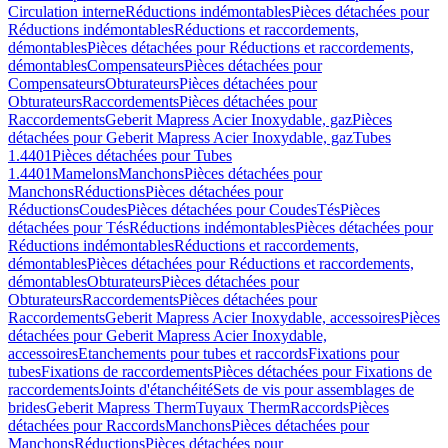
Circulation interne
Réductions indémontables
Pièces détachées pour
Réductions indémontables
Réductions et raccordements,
démontables
Pièces détachées pour Réductions et raccordements,
démontables
Compensateurs
Pièces détachées pour
Compensateurs
Obturateurs
Pièces détachées pour
Obturateurs
Raccordements
Pièces détachées pour
Raccordements
Geberit Mapress Acier Inoxydable, gaz
Pièces
détachées pour Geberit Mapress Acier Inoxydable, gaz
Tubes
1.4401
Pièces détachées pour Tubes
1.4401
Mamelons
Manchons
Pièces détachées pour
Manchons
Réductions
Pièces détachées pour
Réductions
Coudes
Pièces détachées pour Coudes
Tés
Pièces
détachées pour Tés
Réductions indémontables
Pièces détachées pour
Réductions indémontables
Réductions et raccordements,
démontables
Pièces détachées pour Réductions et raccordements,
démontables
Obturateurs
Pièces détachées pour
Obturateurs
Raccordements
Pièces détachées pour
Raccordements
Geberit Mapress Acier Inoxydable, accessoires
Pièces
détachées pour Geberit Mapress Acier Inoxydable,
accessoires
Etanchements pour tubes et raccords
Fixations pour
tubes
Fixations de raccordements
Pièces détachées pour Fixations de
raccordements
Joints d'étanchéité
Sets de vis pour assemblages de
brides
Geberit Mapress Therm
Tuyaux Therm
Raccords
Pièces
détachées pour Raccords
Manchons
Pièces détachées pour
Manchons
Réductions
Pièces détachées pour