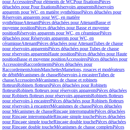
pour Accessoires
Pour eléments de WC
Pour fixations
Pièces
détachées pour Pour fixations
Réservoirs apparents
Réservoirs
apparents pour WC, en matière synthétique
Pièces détachées pour
Réservoirs apparents pour WC, en matière
synthétique
Attenant
Pièces détachées pour Attenant
Basse et
moyenne position
Pièces détachées pour Basse et moyenne
position
Réservoirs apparents pour WC, en céramique
Pièces
détachées pour Réservoirs apparents pour WC, en
céramique
Attenant
Pièces détachées pour Attenant
Tubes de chasse
pour réservoirs apparents
Pièces détachées pour Tubes de chasse
pour réservoirs apparents
Haute position
Pièces détachées pour Haute
position
Basse et moyenne position
Accessoires
Pièces détachées pour
Accessoires
Raccordements
Pièces détachées pour
Raccordements
Joints
Manchettes
Mamelons, rosaces et modérateurs
de débit
Mécanismes de chasse
Réservoirs à encastrer
Tubes de
chasse
Accessoires
Mécanismes de chasse et robinets
flotteurs
Robinets flotteurs
Pièces détachées pour Robinets
flotteurs
Robinets flotteurs pour réservoirs apparents
Pièces détachées
pour Robinets flotteurs pour réservoirs apparents
Robinets flotteurs
pour réservoirs à encastrer
Pièces détachées pour Robinets flotteurs
pour réservoirs à encastrer
Mécanismes de chasse
Pièces détachées
pour Mécanismes de chasse
Rinçage interrompable
Pièces détachées
pour Rinçage interrompable
Rinçage simple touche
Pièces détachées
pour Rinçage simple touche
Rinçage double touche
Pièces détachées
pour Rinçage double touche
Mécanismes de chasse complets
Pièces