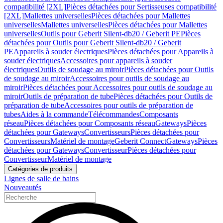
compatibilité [2XL]
Pièces détachées pour Sertisseuses compatibilité
[2XL]
Mallettes universelles
Pièces détachées pour Mallettes
universelles
Mallettes universelles
Pièces détachées pour Mallettes
universelles
Outils pour Geberit Silent-db20 / Geberit PE
Pièces
détachées pour Outils pour Geberit Silent-db20 / Geberit
PE
Appareils à souder électriques
Pièces détachées pour Appareils à
souder électriques
Accessoires pour appareils à souder
électriques
Outils de soudage au miroir
Pièces détachées pour Outils
de soudage au miroir
Accessoires pour outils de soudage au
miroir
Pièces détachées pour Accessoires pour outils de soudage au
miroir
Outils de préparation de tube
Pièces détachées pour Outils de
préparation de tube
Accessoires pour outils de préparation de
tubes
Aides à la commande
Télécommandes
Composants
réseau
Pièces détachées pour Composants réseau
Gateways
Pièces
détachées pour Gateways
Convertisseurs
Pièces détachées pour
Convertisseurs
Matériel de montage
Geberit Connect
Gateways
Pièces
détachées pour Gateways
Convertisseur
Pièces détachées pour
Convertisseur
Matériel de montage
Catégories de produits
Lignes de salle de bains
Nouveautés