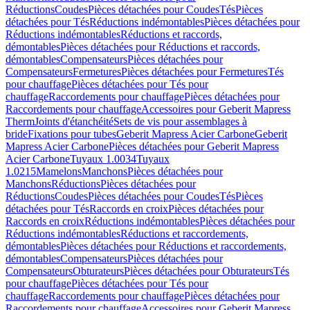
Réductions
Coudes
Pièces détachées pour Coudes
Tés
Pièces
détachées pour Tés
Réductions indémontables
Pièces détachées pour
Réductions indémontables
Réductions et raccords,
démontables
Pièces détachées pour Réductions et raccords,
démontables
Compensateurs
Pièces détachées pour
Compensateurs
Fermetures
Pièces détachées pour Fermetures
Tés
pour chauffage
Pièces détachées pour Tés pour
chauffage
Raccordements pour chauffage
Pièces détachées pour
Raccordements pour chauffage
Accessoires pour Geberit Mapress
Therm
Joints d'étanchéité
Sets de vis pour assemblages à
bride
Fixations pour tubes
Geberit Mapress Acier Carbone
Geberit
Mapress Acier Carbone
Pièces détachées pour Geberit Mapress
Acier Carbone
Tuyaux 1.0034
Tuyaux
1.0215
Mamelons
Manchons
Pièces détachées pour
Manchons
Réductions
Pièces détachées pour
Réductions
Coudes
Pièces détachées pour Coudes
Tés
Pièces
détachées pour Tés
Raccords en croix
Pièces détachées pour
Raccords en croix
Réductions indémontables
Pièces détachées pour
Réductions indémontables
Réductions et raccordements,
démontables
Pièces détachées pour Réductions et raccordements,
démontables
Compensateurs
Pièces détachées pour
Compensateurs
Obturateurs
Pièces détachées pour Obturateurs
Tés
pour chauffage
Pièces détachées pour Tés pour
chauffage
Raccordements pour chauffage
Pièces détachées pour
Raccordements pour chauffage
Accessoires pour Geberit Mapress