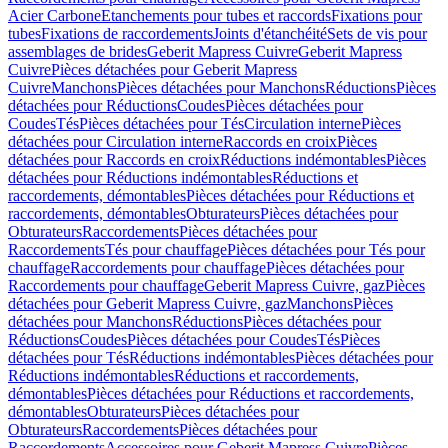
Acier Carbone
Etanchements pour tubes et raccords
Fixations pour
tubes
Fixations de raccordements
Joints d'étanchéité
Sets de vis pour
assemblages de brides
Geberit Mapress Cuivre
Geberit Mapress
Cuivre
Pièces détachées pour Geberit Mapress
Cuivre
Manchons
Pièces détachées pour Manchons
Réductions
Pièces
détachées pour Réductions
Coudes
Pièces détachées pour
Coudes
Tés
Pièces détachées pour Tés
Circulation interne
Pièces
détachées pour Circulation interne
Raccords en croix
Pièces
détachées pour Raccords en croix
Réductions indémontables
Pièces
détachées pour Réductions indémontables
Réductions et
raccordements, démontables
Pièces détachées pour Réductions et
raccordements, démontables
Obturateurs
Pièces détachées pour
Obturateurs
Raccordements
Pièces détachées pour
Raccordements
Tés pour chauffage
Pièces détachées pour Tés pour
chauffage
Raccordements pour chauffage
Pièces détachées pour
Raccordements pour chauffage
Geberit Mapress Cuivre, gaz
Pièces
détachées pour Geberit Mapress Cuivre, gaz
Manchons
Pièces
détachées pour Manchons
Réductions
Pièces détachées pour
Réductions
Coudes
Pièces détachées pour Coudes
Tés
Pièces
détachées pour Tés
Réductions indémontables
Pièces détachées pour
Réductions indémontables
Réductions et raccordements,
démontables
Pièces détachées pour Réductions et raccordements,
démontables
Obturateurs
Pièces détachées pour
Obturateurs
Raccordements
Pièces détachées pour
Raccordements
Accessoires pour Geberit Mapress Cuivre
Pièces