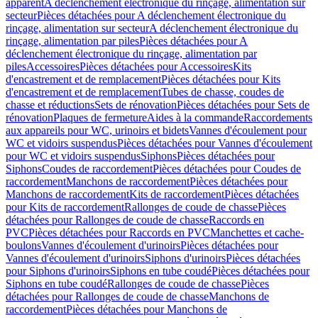
apparent
A déclenchement électronique du rinçage, alimentation sur
secteur
Pièces détachées pour A déclenchement électronique du
rinçage, alimentation sur secteur
A déclenchement électronique du
rinçage, alimentation par piles
Pièces détachées pour A
déclenchement électronique du rinçage, alimentation par
piles
Accessoires
Pièces détachées pour Accessoires
Kits
d'encastrement et de remplacement
Pièces détachées pour Kits
d'encastrement et de remplacement
Tubes de chasse, coudes de
chasse et réductions
Sets de rénovation
Pièces détachées pour Sets de
rénovation
Plaques de fermeture
Aides à la commande
Raccordements
aux appareils pour WC, urinoirs et bidets
Vannes d'écoulement pour
WC et vidoirs suspendus
Pièces détachées pour Vannes d'écoulement
pour WC et vidoirs suspendus
Siphons
Pièces détachées pour
Siphons
Coudes de raccordement
Pièces détachées pour Coudes de
raccordement
Manchons de raccordement
Pièces détachées pour
Manchons de raccordement
Kits de raccordement
Pièces détachées
pour Kits de raccordement
Rallonges de coude de chasse
Pièces
détachées pour Rallonges de coude de chasse
Raccords en
PVC
Pièces détachées pour Raccords en PVC
Manchettes et cache-
boulons
Vannes d'écoulement d'urinoirs
Pièces détachées pour
Vannes d'écoulement d'urinoirs
Siphons d'urinoirs
Pièces détachées
pour Siphons d'urinoirs
Siphons en tube coudé
Pièces détachées pour
Siphons en tube coudé
Rallonges de coude de chasse
Pièces
détachées pour Rallonges de coude de chasse
Manchons de
raccordement
Pièces détachées pour Manchons de