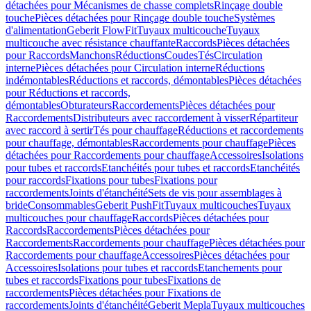
détachées pour Mécanismes de chasse complets
Rinçage double
touche
Pièces détachées pour Rinçage double touche
Systèmes
d'alimentation
Geberit FlowFit
Tuyaux multicouche
Tuyaux
multicouche avec résistance chauffante
Raccords
Pièces détachées
pour Raccords
Manchons
Réductions
Coudes
Tés
Circulation
interne
Pièces détachées pour Circulation interne
Réductions
indémontables
Réductions et raccords, démontables
Pièces détachées
pour Réductions et raccords,
démontables
Obturateurs
Raccordements
Pièces détachées pour
Raccordements
Distributeurs avec raccordement à visser
Répartiteur
avec raccord à sertir
Tés pour chauffage
Réductions et raccordements
pour chauffage, démontables
Raccordements pour chauffage
Pièces
détachées pour Raccordements pour chauffage
Accessoires
Isolations
pour tubes et raccords
Etanchéités pour tubes et raccords
Etanchéités
pour raccords
Fixations pour tubes
Fixations pour
raccordements
Joints d'étanchéité
Sets de vis pour assemblages à
bride
Consommables
Geberit PushFit
Tuyaux multicouches
Tuyaux
multicouches pour chauffage
Raccords
Pièces détachées pour
Raccords
Raccordements
Pièces détachées pour
Raccordements
Raccordements pour chauffage
Pièces détachées pour
Raccordements pour chauffage
Accessoires
Pièces détachées pour
Accessoires
Isolations pour tubes et raccords
Etanchements pour
tubes et raccords
Fixations pour tubes
Fixations de
raccordements
Pièces détachées pour Fixations de
raccordements
Joints d'étanchéité
Geberit Mepla
Tuyaux multicouches