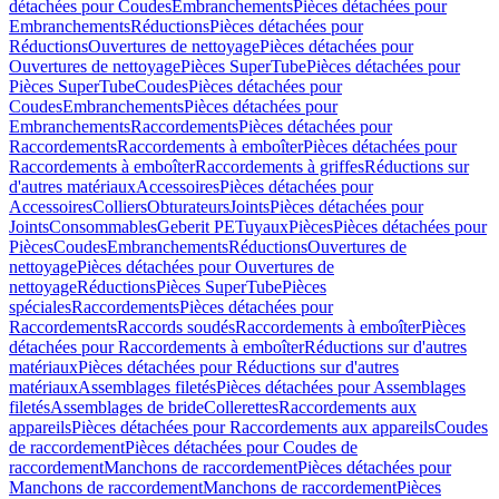
détachées pour Coudes
Embranchements
Pièces détachées pour
Embranchements
Réductions
Pièces détachées pour
Réductions
Ouvertures de nettoyage
Pièces détachées pour
Ouvertures de nettoyage
Pièces SuperTube
Pièces détachées pour
Pièces SuperTube
Coudes
Pièces détachées pour
Coudes
Embranchements
Pièces détachées pour
Embranchements
Raccordements
Pièces détachées pour
Raccordements
Raccordements à emboîter
Pièces détachées pour
Raccordements à emboîter
Raccordements à griffes
Réductions sur
d'autres matériaux
Accessoires
Pièces détachées pour
Accessoires
Colliers
Obturateurs
Joints
Pièces détachées pour
Joints
Consommables
Geberit PE
Tuyaux
Pièces
Pièces détachées pour
Pièces
Coudes
Embranchements
Réductions
Ouvertures de
nettoyage
Pièces détachées pour Ouvertures de
nettoyage
Réductions
Pièces SuperTube
Pièces
spéciales
Raccordements
Pièces détachées pour
Raccordements
Raccords soudés
Raccordements à emboîter
Pièces
détachées pour Raccordements à emboîter
Réductions sur d'autres
matériaux
Pièces détachées pour Réductions sur d'autres
matériaux
Assemblages filetés
Pièces détachées pour Assemblages
filetés
Assemblages de bride
Collerettes
Raccordements aux
appareils
Pièces détachées pour Raccordements aux appareils
Coudes
de raccordement
Pièces détachées pour Coudes de
raccordement
Manchons de raccordement
Pièces détachées pour
Manchons de raccordement
Manchons de raccordement
Pièces