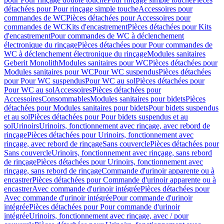
détachées pour Pour rinçage simple touche
Accessoires pour
commandes de WC
Pièces détachées pour Accessoires pour
commandes de WC
Kits d'encastrement
Pièces détachées pour Kits
d'encastrement
Pour commandes de WC à déclenchement
électronique du rinçage
Pièces détachées pour Pour commandes de
WC à déclenchement électronique du rinçage
Modules sanitaires
Geberit Monolith
Modules sanitaires pour WC
Pièces détachées pour
Modules sanitaires pour WC
Pour WC suspendus
Pièces détachées
pour Pour WC suspendus
Pour WC au sol
Pièces détachées pour
Pour WC au sol
Accessoires
Pièces détachées pour
Accessoires
Consommables
Modules sanitaires pour bidets
Pièces
détachées pour Modules sanitaires pour bidets
Pour bidets suspendus
et au sol
Pièces détachées pour Pour bidets suspendus et au
sol
Urinoirs
Urinoirs, fonctionnement avec rinçage, avec rebord de
rinçage
Pièces détachées pour Urinoirs, fonctionnement avec
rinçage, avec rebord de rinçage
Sans couvercle
Pièces détachées pour
Sans couvercle
Urinoirs, fonctionnement avec rinçage, sans rebord
de rinçage
Pièces détachées pour Urinoirs, fonctionnement avec
rinçage, sans rebord de rinçage
Commande d'urinoir apparente ou à
encastrer
Pièces détachées pour Commande d'urinoir apparente ou à
encastrer
Avec commande d'urinoir intégrée
Pièces détachées pour
Avec commande d'urinoir intégrée
Pour commande d'urinoir
intégrée
Pièces détachées pour Pour commande d'urinoir
intégrée
Urinoirs, fonctionnement avec rinçage, avec / pour