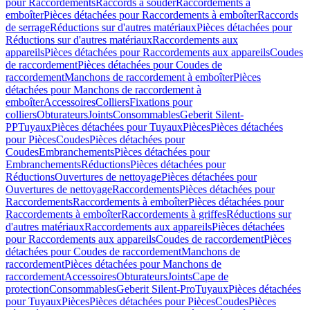
pour Raccordements
Raccords à souder
Raccordements à
emboîter
Pièces détachées pour Raccordements à emboîter
Raccords
de serrage
Réductions sur d'autres matériaux
Pièces détachées pour
Réductions sur d'autres matériaux
Raccordements aux
appareils
Pièces détachées pour Raccordements aux appareils
Coudes
de raccordement
Pièces détachées pour Coudes de
raccordement
Manchons de raccordement à emboîter
Pièces
détachées pour Manchons de raccordement à
emboîter
Accessoires
Colliers
Fixations pour
colliers
Obturateurs
Joints
Consommables
Geberit Silent-
PP
Tuyaux
Pièces détachées pour Tuyaux
Pièces
Pièces détachées
pour Pièces
Coudes
Pièces détachées pour
Coudes
Embranchements
Pièces détachées pour
Embranchements
Réductions
Pièces détachées pour
Réductions
Ouvertures de nettoyage
Pièces détachées pour
Ouvertures de nettoyage
Raccordements
Pièces détachées pour
Raccordements
Raccordements à emboîter
Pièces détachées pour
Raccordements à emboîter
Raccordements à griffes
Réductions sur
d'autres matériaux
Raccordements aux appareils
Pièces détachées
pour Raccordements aux appareils
Coudes de raccordement
Pièces
détachées pour Coudes de raccordement
Manchons de
raccordement
Pièces détachées pour Manchons de
raccordement
Accessoires
Obturateurs
Joints
Cape de
protection
Consommables
Geberit Silent-Pro
Tuyaux
Pièces détachées
pour Tuyaux
Pièces
Pièces détachées pour Pièces
Coudes
Pièces