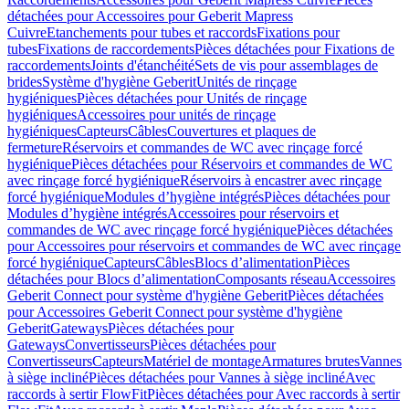
détachées pour Accessoires pour Geberit Mapress
Cuivre
Etanchements pour tubes et raccords
Fixations pour
tubes
Fixations de raccordements
Pièces détachées pour Fixations de
raccordements
Joints d'étanchéité
Sets de vis pour assemblages de
brides
Système d'hygiène Geberit
Unités de rinçage
hygiéniques
Pièces détachées pour Unités de rinçage
hygiéniques
Accessoires pour unités de rinçage
hygiéniques
Capteurs
Câbles
Couvertures et plaques de
fermeture
Réservoirs et commandes de WC avec rinçage forcé
hygiénique
Pièces détachées pour Réservoirs et commandes de WC
avec rinçage forcé hygiénique
Réservoirs à encastrer avec rinçage
forcé hygiénique
Modules d’hygiène intégrés
Pièces détachées pour
Modules d’hygiène intégrés
Accessoires pour réservoirs et
commandes de WC avec rinçage forcé hygiénique
Pièces détachées
pour Accessoires pour réservoirs et commandes de WC avec rinçage
forcé hygiénique
Capteurs
Câbles
Blocs d’alimentation
Pièces
détachées pour Blocs d’alimentation
Composants réseau
Accessoires
Geberit Connect pour système d'hygiène Geberit
Pièces détachées
pour Accessoires Geberit Connect pour système d'hygiène
Geberit
Gateways
Pièces détachées pour
Gateways
Convertisseurs
Pièces détachées pour
Convertisseurs
Capteurs
Matériel de montage
Armatures brutes
Vannes
à siège incliné
Pièces détachées pour Vannes à siège incliné
Avec
raccords à sertir FlowFit
Pièces détachées pour Avec raccords à sertir