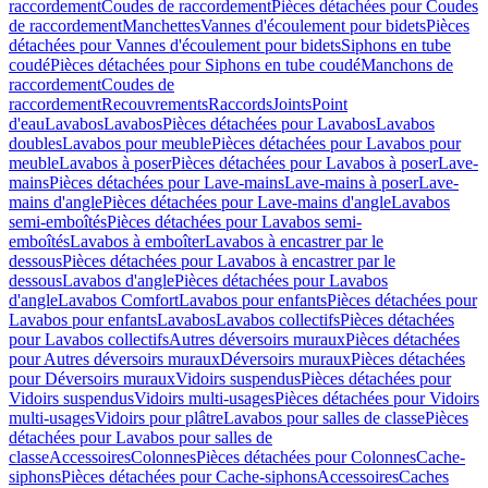
raccordement
Coudes de raccordement
Pièces détachées pour Coudes
de raccordement
Manchettes
Vannes d'écoulement pour bidets
Pièces
détachées pour Vannes d'écoulement pour bidets
Siphons en tube
coudé
Pièces détachées pour Siphons en tube coudé
Manchons de
raccordement
Coudes de
raccordement
Recouvrements
Raccords
Joints
Point
d'eau
Lavabos
Lavabos
Pièces détachées pour Lavabos
Lavabos
doubles
Lavabos pour meuble
Pièces détachées pour Lavabos pour
meuble
Lavabos à poser
Pièces détachées pour Lavabos à poser
Lave-
mains
Pièces détachées pour Lave-mains
Lave-mains à poser
Lave-
mains d'angle
Pièces détachées pour Lave-mains d'angle
Lavabos
semi-emboîtés
Pièces détachées pour Lavabos semi-
emboîtés
Lavabos à emboîter
Lavabos à encastrer par le
dessous
Pièces détachées pour Lavabos à encastrer par le
dessous
Lavabos d'angle
Pièces détachées pour Lavabos
d'angle
Lavabos Comfort
Lavabos pour enfants
Pièces détachées pour
Lavabos pour enfants
Lavabos
Lavabos collectifs
Pièces détachées
pour Lavabos collectifs
Autres déversoirs muraux
Pièces détachées
pour Autres déversoirs muraux
Déversoirs muraux
Pièces détachées
pour Déversoirs muraux
Vidoirs suspendus
Pièces détachées pour
Vidoirs suspendus
Vidoirs multi-usages
Pièces détachées pour Vidoirs
multi-usages
Vidoirs pour plâtre
Lavabos pour salles de classe
Pièces
détachées pour Lavabos pour salles de
classe
Accessoires
Colonnes
Pièces détachées pour Colonnes
Cache-
siphons
Pièces détachées pour Cache-siphons
Accessoires
Caches