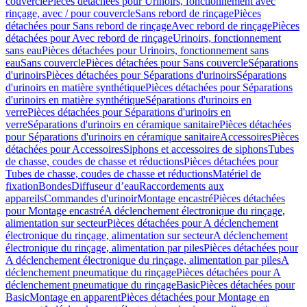
couvercle
Pièces détachées pour Urinoirs, fonctionnement avec
rinçage, avec / pour couvercle
Sans rebord de rinçage
Pièces
détachées pour Sans rebord de rinçage
Avec rebord de rinçage
Pièces
détachées pour Avec rebord de rinçage
Urinoirs, fonctionnement
sans eau
Pièces détachées pour Urinoirs, fonctionnement sans
eau
Sans couvercle
Pièces détachées pour Sans couvercle
Séparations
d'urinoirs
Pièces détachées pour Séparations d'urinoirs
Séparations
d'urinoirs en matière synthétique
Pièces détachées pour Séparations
d'urinoirs en matière synthétique
Séparations d'urinoirs en
verre
Pièces détachées pour Séparations d'urinoirs en
verre
Séparations d'urinoirs en céramique sanitaire
Pièces détachées
pour Séparations d'urinoirs en céramique sanitaire
Accessoires
Pièces
détachées pour Accessoires
Siphons et accessoires de siphons
Tubes
de chasse, coudes de chasse et réductions
Pièces détachées pour
Tubes de chasse, coudes de chasse et réductions
Matériel de
fixation
Bondes
Diffuseur d’eau
Raccordements aux
appareils
Commandes d'urinoir
Montage encastré
Pièces détachées
pour Montage encastré
A déclenchement électronique du rinçage,
alimentation sur secteur
Pièces détachées pour A déclenchement
électronique du rinçage, alimentation sur secteur
A déclenchement
électronique du rinçage, alimentation par piles
Pièces détachées pour
A déclenchement électronique du rinçage, alimentation par piles
A
déclenchement pneumatique du rinçage
Pièces détachées pour A
déclenchement pneumatique du rinçage
Basic
Pièces détachées pour
Basic
Montage en apparent
Pièces détachées pour Montage en