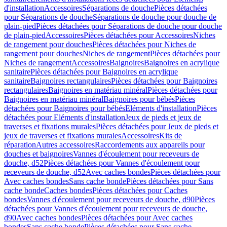
d'installation
Accessoires
Séparations de douche
Pièces détachées
pour Séparations de douche
Séparations de douche pour douche de
plain-pied
Pièces détachées pour Séparations de douche pour douche
de plain-pied
Accessoires
Pièces détachées pour Accessoires
Niches
de rangement pour douches
Pièces détachées pour Niches de
rangement pour douches
Niches de rangement
Pièces détachées pour
Niches de rangement
Accessoires
Baignoires
Baignoires en acrylique
sanitaire
Pièces détachées pour Baignoires en acrylique
sanitaire
Baignoires rectangulaires
Pièces détachées pour Baignoires
rectangulaires
Baignoires en matériau minéral
Pièces détachées pour
Baignoires en matériau minéral
Baignoires pour bébés
Pièces
détachées pour Baignoires pour bébés
Eléments d'installation
Pièces
détachées pour Eléments d'installation
Jeux de pieds et jeux de
traverses et fixations murales
Pièces détachées pour Jeux de pieds et
jeux de traverses et fixations murales
Accessoires
Kits de
réparation
Autres accessoires
Raccordements aux appareils pour
douches et baignoires
Vannes d'écoulement pour receveurs de
douche, d52
Pièces détachées pour Vannes d'écoulement pour
receveurs de douche, d52
Avec caches bondes
Pièces détachées pour
Avec caches bondes
Sans cache bonde
Pièces détachées pour Sans
cache bonde
Caches bondes
Pièces détachées pour Caches
bondes
Vannes d'écoulement pour receveurs de douche, d90
Pièces
détachées pour Vannes d'écoulement pour receveurs de douche,
d90
Avec caches bondes
Pièces détachées pour Avec caches
bondes
Sans cache bonde
Pièces détachées pour Sans cache