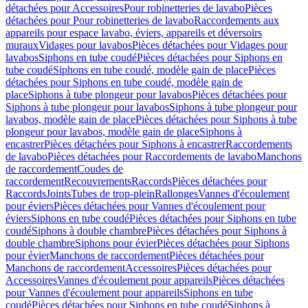
détachées pour Accessoires
Pour robinetteries de lavabo
Pièces
détachées pour Pour robinetteries de lavabo
Raccordements aux
appareils pour espace lavabo, éviers, appareils et déversoirs
muraux
Vidages pour lavabos
Pièces détachées pour Vidages pour
lavabos
Siphons en tube coudé
Pièces détachées pour Siphons en
tube coudé
Siphons en tube coudé, modèle gain de place
Pièces
détachées pour Siphons en tube coudé, modèle gain de
place
Siphons à tube plongeur pour lavabos
Pièces détachées pour
Siphons à tube plongeur pour lavabos
Siphons à tube plongeur pour
lavabos, modèle gain de place
Pièces détachées pour Siphons à tube
plongeur pour lavabos, modèle gain de place
Siphons à
encastrer
Pièces détachées pour Siphons à encastrer
Raccordements
de lavabo
Pièces détachées pour Raccordements de lavabo
Manchons
de raccordement
Coudes de
raccordement
Recouvrements
Raccords
Pièces détachées pour
Raccords
Joints
Tubes de trop-plein
Rallonges
Vannes d'écoulement
pour éviers
Pièces détachées pour Vannes d'écoulement pour
éviers
Siphons en tube coudé
Pièces détachées pour Siphons en tube
coudé
Siphons à double chambre
Pièces détachées pour Siphons à
double chambre
Siphons pour évier
Pièces détachées pour Siphons
pour évier
Manchons de raccordement
Pièces détachées pour
Manchons de raccordement
Accessoires
Pièces détachées pour
Accessoires
Vannes d'écoulement pour appareils
Pièces détachées
pour Vannes d'écoulement pour appareils
Siphons en tube
coudé
Pièces détachées pour Siphons en tube coudé
Siphons à