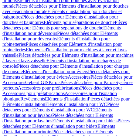
urinoirs
Eléments d'installation pour douches avec évacuation
murale
Pièces détachées pour Eléments d'installation pour douches
avec évacuation murale
Eléments d'installation pour douches et
baignoires
Pièces détachées pour Eléments d'installation pour
douches et baignoires
Eléments pour séparations de douche
Pièces
détachées pour Eléments pour séparations de douche
Eléments
d'installation pour déversoirs
Pièces détachées pour Eléments
d'installation pour déversoirs
Eléments d'installation pour
robinetteries
Pièces détachées pour Eléments d'installation pour
robinetteries
Eléments d'installation pour machines à laver et lave-
vaisselle
Pièces détachées pour Eléments d'installation pour machines
à laver et lave-vaisselle
Eléments d'installation pour charges de
console
Pièces détachées pour Eléments d'installation pour charges
de console
Eléments d'installation pour éviers
Pièces détachées pour
Eléments d'installation pour éviers
Accessoires
Pièces détachées pour
Accessoires
Geberit GIS
Parois
Pièces détachées pour Parois
Systèmes
porteurs
Accessoires pour préfabrications
Pièces détachées pour
Accessoires pour préfabrications
Accessoires pour l'isolation
phonique
Revêtements
Eléments d'installation
Pièces détachées pour
Eléments d'installation
Eléments d'installation pour WC
Pièces
détachées pour Eléments d'installation pour WC
Eléments
d'installation pour lavabos
Pièces détachées pour Eléments
d'installation pour lavabos
Eléments d'installation pour bidets
Pièces
détachées pour Eléments d'installation pour bidets
Eléments
d'installation pour urinoirs
Pièces détachées pour Eléments