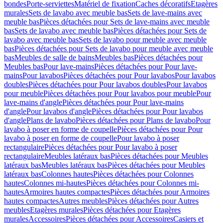
bondes
Porte-serviettes
Matériel de fixation
Caches décoratifs
Etagères
murales
Sets de lavabo avec meuble bas
Sets de lave-mains avec
meuble bas
Pièces détachées pour Sets de lave-mains avec meuble
bas
Sets de lavabo avec meuble bas
Pièces détachées pour Sets de
lavabo avec meuble bas
Sets de lavabo pour meuble avec meuble
bas
Pièces détachées pour Sets de lavabo pour meuble avec meuble
bas
Meubles de salle de bains
Meubles bas
Pièces détachées pour
Meubles bas
Pour lave-mains
Pièces détachées pour Pour lave-
mains
Pour lavabos
Pièces détachées pour Pour lavabos
Pour lavabos
doubles
Pièces détachées pour Pour lavabos doubles
Pour lavabos
pour meuble
Pièces détachées pour Pour lavabos pour meuble
Pour
lave-mains d'angle
Pièces détachées pour Pour lave-mains
d'angle
Pour lavabos d'angle
Pièces détachées pour Pour lavabos
d'angle
Plans de lavabo
Pièces détachées pour Plans de lavabo
Pour
lavabo à poser en forme de coupelle
Pièces détachées pour Pour
lavabo à poser en forme de coupelle
Pour lavabo à poser
rectangulaire
Pièces détachées pour Pour lavabo à poser
rectangulaire
Meubles latéraux bas
Pièces détachées pour Meubles
latéraux bas
Meubles latéraux bas
Pièces détachées pour Meubles
latéraux bas
Colonnes hautes
Pièces détachées pour Colonnes
hautes
Colonnes mi-hautes
Pièces détachées pour Colonnes mi-
hautes
Armoires hautes compactes
Pièces détachées pour Armoires
hautes compactes
Autres meubles
Pièces détachées pour Autres
meubles
Etagères murales
Pièces détachées pour Etagères
murales
Accessoires
Pièces détachées pour Accessoires
Casiers et