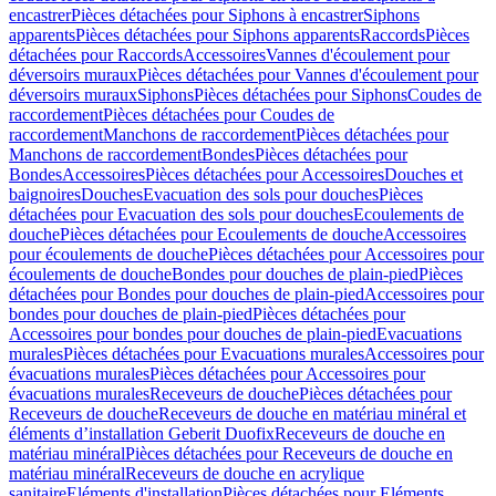
encastrer
Pièces détachées pour Siphons à encastrer
Siphons
apparents
Pièces détachées pour Siphons apparents
Raccords
Pièces
détachées pour Raccords
Accessoires
Vannes d'écoulement pour
déversoirs muraux
Pièces détachées pour Vannes d'écoulement pour
déversoirs muraux
Siphons
Pièces détachées pour Siphons
Coudes de
raccordement
Pièces détachées pour Coudes de
raccordement
Manchons de raccordement
Pièces détachées pour
Manchons de raccordement
Bondes
Pièces détachées pour
Bondes
Accessoires
Pièces détachées pour Accessoires
Douches et
baignoires
Douches
Evacuation des sols pour douches
Pièces
détachées pour Evacuation des sols pour douches
Ecoulements de
douche
Pièces détachées pour Ecoulements de douche
Accessoires
pour écoulements de douche
Pièces détachées pour Accessoires pour
écoulements de douche
Bondes pour douches de plain-pied
Pièces
détachées pour Bondes pour douches de plain-pied
Accessoires pour
bondes pour douches de plain-pied
Pièces détachées pour
Accessoires pour bondes pour douches de plain-pied
Evacuations
murales
Pièces détachées pour Evacuations murales
Accessoires pour
évacuations murales
Pièces détachées pour Accessoires pour
évacuations murales
Receveurs de douche
Pièces détachées pour
Receveurs de douche
Receveurs de douche en matériau minéral et
éléments d’installation Geberit Duofix
Receveurs de douche en
matériau minéral
Pièces détachées pour Receveurs de douche en
matériau minéral
Receveurs de douche en acrylique
sanitaire
Eléments d'installation
Pièces détachées pour Eléments