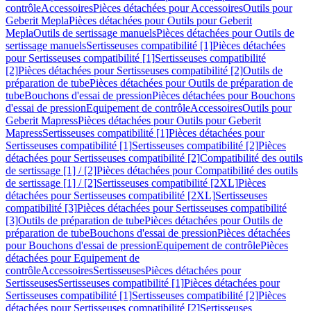
contrôle
Accessoires
Pièces détachées pour Accessoires
Outils pour
Geberit Mepla
Pièces détachées pour Outils pour Geberit
Mepla
Outils de sertissage manuels
Pièces détachées pour Outils de
sertissage manuels
Sertisseuses compatibilité [1]
Pièces détachées
pour Sertisseuses compatibilité [1]
Sertisseuses compatibilité
[2]
Pièces détachées pour Sertisseuses compatibilité [2]
Outils de
préparation de tube
Pièces détachées pour Outils de préparation de
tube
Bouchons d'essai de pression
Pièces détachées pour Bouchons
d'essai de pression
Equipement de contrôle
Accessoires
Outils pour
Geberit Mapress
Pièces détachées pour Outils pour Geberit
Mapress
Sertisseuses compatibilité [1]
Pièces détachées pour
Sertisseuses compatibilité [1]
Sertisseuses compatibilité [2]
Pièces
détachées pour Sertisseuses compatibilité [2]
Compatibilité des outils
de sertissage [1] / [2]
Pièces détachées pour Compatibilité des outils
de sertissage [1] / [2]
Sertisseuses compatibilité [2XL]
Pièces
détachées pour Sertisseuses compatibilité [2XL]
Sertisseuses
compatibilité [3]
Pièces détachées pour Sertisseuses compatibilité
[3]
Outils de préparation de tube
Pièces détachées pour Outils de
préparation de tube
Bouchons d'essai de pression
Pièces détachées
pour Bouchons d'essai de pression
Equipement de contrôle
Pièces
détachées pour Equipement de
contrôle
Accessoires
Sertisseuses
Pièces détachées pour
Sertisseuses
Sertisseuses compatibilité [1]
Pièces détachées pour
Sertisseuses compatibilité [1]
Sertisseuses compatibilité [2]
Pièces
détachées pour Sertisseuses compatibilité [2]
Sertisseuses