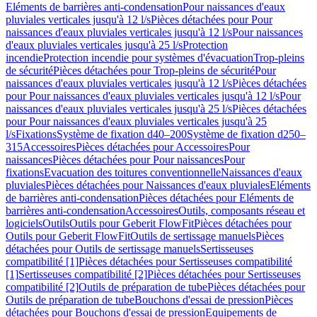
Eléments de barrières anti-condensation
Pour naissances d'eaux
pluviales verticales jusqu'à 12 l/s
Pièces détachées pour Pour
naissances d'eaux pluviales verticales jusqu'à 12 l/s
Pour naissances
d'eaux pluviales verticales jusqu'à 25 l/s
Protection
incendie
Protection incendie pour systèmes d'évacuation
Trop-pleins
de sécurité
Pièces détachées pour Trop-pleins de sécurité
Pour
naissances d'eaux pluviales verticales jusqu'à 12 l/s
Pièces détachées
pour Pour naissances d'eaux pluviales verticales jusqu'à 12 l/s
Pour
naissances d'eaux pluviales verticales jusqu'à 25 l/s
Pièces détachées
pour Pour naissances d'eaux pluviales verticales jusqu'à 25
l/s
Fixations
Système de fixation d40–200
Système de fixation d250–
315
Accessoires
Pièces détachées pour Accessoires
Pour
naissances
Pièces détachées pour Pour naissances
Pour
fixations
Evacuation des toitures conventionnelle
Naissances d'eaux
pluviales
Pièces détachées pour Naissances d'eaux pluviales
Eléments
de barrières anti-condensation
Pièces détachées pour Eléments de
barrières anti-condensation
Accessoires
Outils, composants réseau et
logiciels
Outils
Outils pour Geberit FlowFit
Pièces détachées pour
Outils pour Geberit FlowFit
Outils de sertissage manuels
Pièces
détachées pour Outils de sertissage manuels
Sertisseuses
compatibilité [1]
Pièces détachées pour Sertisseuses compatibilité
[1]
Sertisseuses compatibilité [2]
Pièces détachées pour Sertisseuses
compatibilité [2]
Outils de préparation de tube
Pièces détachées pour
Outils de préparation de tube
Bouchons d'essai de pression
Pièces
détachées pour Bouchons d'essai de pression
Equipements de