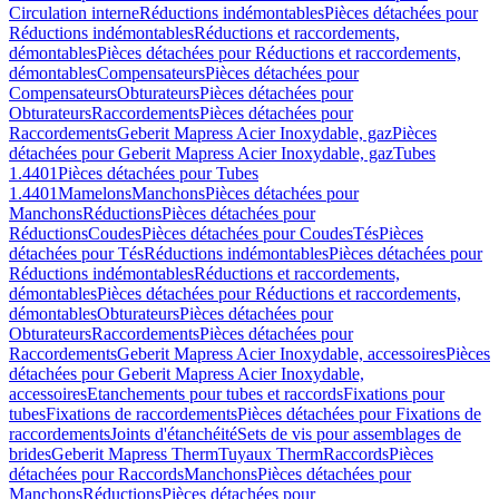
Circulation interne
Réductions indémontables
Pièces détachées pour
Réductions indémontables
Réductions et raccordements,
démontables
Pièces détachées pour Réductions et raccordements,
démontables
Compensateurs
Pièces détachées pour
Compensateurs
Obturateurs
Pièces détachées pour
Obturateurs
Raccordements
Pièces détachées pour
Raccordements
Geberit Mapress Acier Inoxydable, gaz
Pièces
détachées pour Geberit Mapress Acier Inoxydable, gaz
Tubes
1.4401
Pièces détachées pour Tubes
1.4401
Mamelons
Manchons
Pièces détachées pour
Manchons
Réductions
Pièces détachées pour
Réductions
Coudes
Pièces détachées pour Coudes
Tés
Pièces
détachées pour Tés
Réductions indémontables
Pièces détachées pour
Réductions indémontables
Réductions et raccordements,
démontables
Pièces détachées pour Réductions et raccordements,
démontables
Obturateurs
Pièces détachées pour
Obturateurs
Raccordements
Pièces détachées pour
Raccordements
Geberit Mapress Acier Inoxydable, accessoires
Pièces
détachées pour Geberit Mapress Acier Inoxydable,
accessoires
Etanchements pour tubes et raccords
Fixations pour
tubes
Fixations de raccordements
Pièces détachées pour Fixations de
raccordements
Joints d'étanchéité
Sets de vis pour assemblages de
brides
Geberit Mapress Therm
Tuyaux Therm
Raccords
Pièces
détachées pour Raccords
Manchons
Pièces détachées pour
Manchons
Réductions
Pièces détachées pour