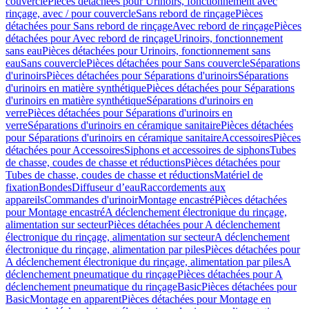
couvercle
Pièces détachées pour Urinoirs, fonctionnement avec
rinçage, avec / pour couvercle
Sans rebord de rinçage
Pièces
détachées pour Sans rebord de rinçage
Avec rebord de rinçage
Pièces
détachées pour Avec rebord de rinçage
Urinoirs, fonctionnement
sans eau
Pièces détachées pour Urinoirs, fonctionnement sans
eau
Sans couvercle
Pièces détachées pour Sans couvercle
Séparations
d'urinoirs
Pièces détachées pour Séparations d'urinoirs
Séparations
d'urinoirs en matière synthétique
Pièces détachées pour Séparations
d'urinoirs en matière synthétique
Séparations d'urinoirs en
verre
Pièces détachées pour Séparations d'urinoirs en
verre
Séparations d'urinoirs en céramique sanitaire
Pièces détachées
pour Séparations d'urinoirs en céramique sanitaire
Accessoires
Pièces
détachées pour Accessoires
Siphons et accessoires de siphons
Tubes
de chasse, coudes de chasse et réductions
Pièces détachées pour
Tubes de chasse, coudes de chasse et réductions
Matériel de
fixation
Bondes
Diffuseur d’eau
Raccordements aux
appareils
Commandes d'urinoir
Montage encastré
Pièces détachées
pour Montage encastré
A déclenchement électronique du rinçage,
alimentation sur secteur
Pièces détachées pour A déclenchement
électronique du rinçage, alimentation sur secteur
A déclenchement
électronique du rinçage, alimentation par piles
Pièces détachées pour
A déclenchement électronique du rinçage, alimentation par piles
A
déclenchement pneumatique du rinçage
Pièces détachées pour A
déclenchement pneumatique du rinçage
Basic
Pièces détachées pour
Basic
Montage en apparent
Pièces détachées pour Montage en