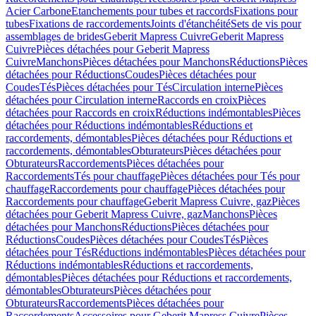
Acier Carbone
Etanchements pour tubes et raccords
Fixations pour
tubes
Fixations de raccordements
Joints d'étanchéité
Sets de vis pour
assemblages de brides
Geberit Mapress Cuivre
Geberit Mapress
Cuivre
Pièces détachées pour Geberit Mapress
Cuivre
Manchons
Pièces détachées pour Manchons
Réductions
Pièces
détachées pour Réductions
Coudes
Pièces détachées pour
Coudes
Tés
Pièces détachées pour Tés
Circulation interne
Pièces
détachées pour Circulation interne
Raccords en croix
Pièces
détachées pour Raccords en croix
Réductions indémontables
Pièces
détachées pour Réductions indémontables
Réductions et
raccordements, démontables
Pièces détachées pour Réductions et
raccordements, démontables
Obturateurs
Pièces détachées pour
Obturateurs
Raccordements
Pièces détachées pour
Raccordements
Tés pour chauffage
Pièces détachées pour Tés pour
chauffage
Raccordements pour chauffage
Pièces détachées pour
Raccordements pour chauffage
Geberit Mapress Cuivre, gaz
Pièces
détachées pour Geberit Mapress Cuivre, gaz
Manchons
Pièces
détachées pour Manchons
Réductions
Pièces détachées pour
Réductions
Coudes
Pièces détachées pour Coudes
Tés
Pièces
détachées pour Tés
Réductions indémontables
Pièces détachées pour
Réductions indémontables
Réductions et raccordements,
démontables
Pièces détachées pour Réductions et raccordements,
démontables
Obturateurs
Pièces détachées pour
Obturateurs
Raccordements
Pièces détachées pour
Raccordements
Accessoires pour Geberit Mapress Cuivre
Pièces