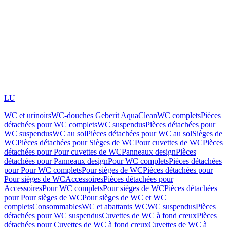
LU
WC et urinoirs
WC-douches Geberit AquaClean
WC complets
Pièces
détachées pour WC complets
WC suspendus
Pièces détachées pour
WC suspendus
WC au sol
Pièces détachées pour WC au sol
Sièges de
WC
Pièces détachées pour Sièges de WC
Pour cuvettes de WC
Pièces
détachées pour Pour cuvettes de WC
Panneaux design
Pièces
détachées pour Panneaux design
Pour WC complets
Pièces détachées
pour Pour WC complets
Pour sièges de WC
Pièces détachées pour
Pour sièges de WC
Accessoires
Pièces détachées pour
Accessoires
Pour WC complets
Pour sièges de WC
Pièces détachées
pour Pour sièges de WC
Pour sièges de WC et WC
complets
Consommables
WC et abattants WC
WC suspendus
Pièces
détachées pour WC suspendus
Cuvettes de WC à fond creux
Pièces
détachées pour Cuvettes de WC à fond creux
Cuvettes de WC à