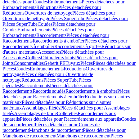
détachées pour Coudes
Embranchements
Pièces détachées pour
Embranchements
Réductions
Pièces détachées pour
Réductions
Ouvertures de nettoyage
Pièces détachées pour
Ouvertures de nettoyage
Pièces SuperTube
Pièces détachées pour
Pièces SuperTube
Coudes
Pièces détachées pour
Coudes
Embranchements
Pièces détachées pour
Embranchements
Raccordements
Pièces détachées pour
Raccordements
Raccordements à emboîter
Pièces détachées pour
Raccordements à emboîter
Raccordements à griffes
Réductions sur
d'autres matériaux
Accessoires
Pièces détachées pour
Accessoires
Colliers
Obturateurs
Joints
Pièces détachées pour
Joints
Consommables
Geberit PE
Tuyaux
Pièces
Pièces détachées pour
Pièces
Coudes
Embranchements
Réductions
Ouvertures de
nettoyage
Pièces détachées pour Ouvertures de
nettoyage
Réductions
Pièces SuperTube
Pièces
spéciales
Raccordements
Pièces détachées pour
Raccordements
Raccords soudés
Raccordements à emboîter
Pièces
détachées pour Raccordements à emboîter
Réductions sur d'autres
matériaux
Pièces détachées pour Réductions sur d'autres
matériaux
Assemblages filetés
Pièces détachées pour Assemblages
filetés
Assemblages de bride
Collerettes
Raccordements aux
appareils
Pièces détachées pour Raccordements aux appareils
Coudes
de raccordement
Pièces détachées pour Coudes de
raccordement
Manchons de raccordement
Pièces détachées pour
Manchons de raccordement
Manchons de raccordement
Pièces