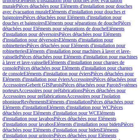
urinoirs
Eléments d'installation pour douches avec évacuation
murale
Pièces détachées pour Eléments d'installation pour douches
avec évacuation murale
Eléments d'installation pour douches et
baignoires
Pièces détachées pour Eléments d'installation pour
douches et baignoires
Eléments pour séparations de douche
Pièces
détachées pour Eléments pour séparations de douche
Eléments
d'installation pour déversoirs
Pièces détachées pour Eléments
d'installation pour déversoirs
Eléments d'installation pour
robinetteries
Pièces détachées pour Eléments d'installation pour
robinetteries
Eléments d'installation pour machines à laver et lave-
vaisselle
Pièces détachées pour Eléments d'installation pour machines
à laver et lave-vaisselle
Eléments d'installation pour charges de
console
Pièces détachées pour Eléments d'installation pour charges
de console
Eléments d'installation pour éviers
Pièces détachées pour
Eléments d'installation pour éviers
Accessoires
Pièces détachées pour
Accessoires
Geberit GIS
Parois
Pièces détachées pour Parois
Systèmes
porteurs
Accessoires pour préfabrications
Pièces détachées pour
Accessoires pour préfabrications
Accessoires pour l'isolation
phonique
Revêtements
Eléments d'installation
Pièces détachées pour
Eléments d'installation
Eléments d'installation pour WC
Pièces
détachées pour Eléments d'installation pour WC
Eléments
d'installation pour lavabos
Pièces détachées pour Eléments
d'installation pour lavabos
Eléments d'installation pour bidets
Pièces
détachées pour Eléments d'installation pour bidets
Eléments
d'installation pour urinoirs
Pièces détachées pour Eléments