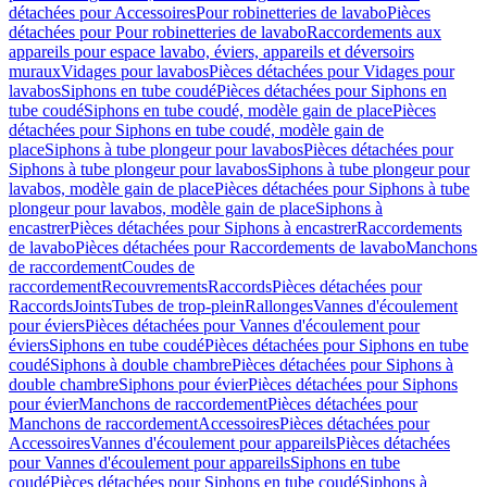
détachées pour Accessoires
Pour robinetteries de lavabo
Pièces
détachées pour Pour robinetteries de lavabo
Raccordements aux
appareils pour espace lavabo, éviers, appareils et déversoirs
muraux
Vidages pour lavabos
Pièces détachées pour Vidages pour
lavabos
Siphons en tube coudé
Pièces détachées pour Siphons en
tube coudé
Siphons en tube coudé, modèle gain de place
Pièces
détachées pour Siphons en tube coudé, modèle gain de
place
Siphons à tube plongeur pour lavabos
Pièces détachées pour
Siphons à tube plongeur pour lavabos
Siphons à tube plongeur pour
lavabos, modèle gain de place
Pièces détachées pour Siphons à tube
plongeur pour lavabos, modèle gain de place
Siphons à
encastrer
Pièces détachées pour Siphons à encastrer
Raccordements
de lavabo
Pièces détachées pour Raccordements de lavabo
Manchons
de raccordement
Coudes de
raccordement
Recouvrements
Raccords
Pièces détachées pour
Raccords
Joints
Tubes de trop-plein
Rallonges
Vannes d'écoulement
pour éviers
Pièces détachées pour Vannes d'écoulement pour
éviers
Siphons en tube coudé
Pièces détachées pour Siphons en tube
coudé
Siphons à double chambre
Pièces détachées pour Siphons à
double chambre
Siphons pour évier
Pièces détachées pour Siphons
pour évier
Manchons de raccordement
Pièces détachées pour
Manchons de raccordement
Accessoires
Pièces détachées pour
Accessoires
Vannes d'écoulement pour appareils
Pièces détachées
pour Vannes d'écoulement pour appareils
Siphons en tube
coudé
Pièces détachées pour Siphons en tube coudé
Siphons à