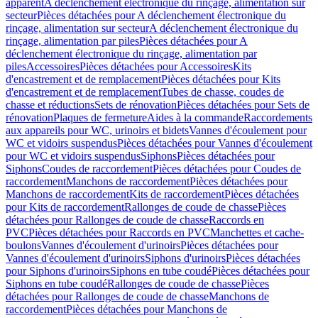
apparent
A déclenchement électronique du rinçage, alimentation sur
secteur
Pièces détachées pour A déclenchement électronique du
rinçage, alimentation sur secteur
A déclenchement électronique du
rinçage, alimentation par piles
Pièces détachées pour A
déclenchement électronique du rinçage, alimentation par
piles
Accessoires
Pièces détachées pour Accessoires
Kits
d'encastrement et de remplacement
Pièces détachées pour Kits
d'encastrement et de remplacement
Tubes de chasse, coudes de
chasse et réductions
Sets de rénovation
Pièces détachées pour Sets de
rénovation
Plaques de fermeture
Aides à la commande
Raccordements
aux appareils pour WC, urinoirs et bidets
Vannes d'écoulement pour
WC et vidoirs suspendus
Pièces détachées pour Vannes d'écoulement
pour WC et vidoirs suspendus
Siphons
Pièces détachées pour
Siphons
Coudes de raccordement
Pièces détachées pour Coudes de
raccordement
Manchons de raccordement
Pièces détachées pour
Manchons de raccordement
Kits de raccordement
Pièces détachées
pour Kits de raccordement
Rallonges de coude de chasse
Pièces
détachées pour Rallonges de coude de chasse
Raccords en
PVC
Pièces détachées pour Raccords en PVC
Manchettes et cache-
boulons
Vannes d'écoulement d'urinoirs
Pièces détachées pour
Vannes d'écoulement d'urinoirs
Siphons d'urinoirs
Pièces détachées
pour Siphons d'urinoirs
Siphons en tube coudé
Pièces détachées pour
Siphons en tube coudé
Rallonges de coude de chasse
Pièces
détachées pour Rallonges de coude de chasse
Manchons de
raccordement
Pièces détachées pour Manchons de