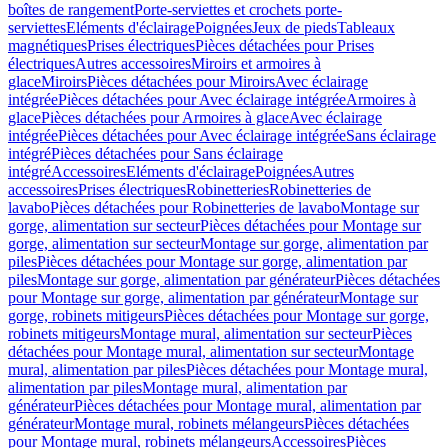
boîtes de rangement
Porte-serviettes et crochets porte-
serviettes
Eléments d'éclairage
Poignées
Jeux de pieds
Tableaux
magnétiques
Prises électriques
Pièces détachées pour Prises
électriques
Autres accessoires
Miroirs et armoires à
glace
Miroirs
Pièces détachées pour Miroirs
Avec éclairage
intégrée
Pièces détachées pour Avec éclairage intégrée
Armoires à
glace
Pièces détachées pour Armoires à glace
Avec éclairage
intégrée
Pièces détachées pour Avec éclairage intégrée
Sans éclairage
intégré
Pièces détachées pour Sans éclairage
intégré
Accessoires
Eléments d'éclairage
Poignées
Autres
accessoires
Prises électriques
Robinetteries
Robinetteries de
lavabo
Pièces détachées pour Robinetteries de lavabo
Montage sur
gorge, alimentation sur secteur
Pièces détachées pour Montage sur
gorge, alimentation sur secteur
Montage sur gorge, alimentation par
piles
Pièces détachées pour Montage sur gorge, alimentation par
piles
Montage sur gorge, alimentation par générateur
Pièces détachées
pour Montage sur gorge, alimentation par générateur
Montage sur
gorge, robinets mitigeurs
Pièces détachées pour Montage sur gorge,
robinets mitigeurs
Montage mural, alimentation sur secteur
Pièces
détachées pour Montage mural, alimentation sur secteur
Montage
mural, alimentation par piles
Pièces détachées pour Montage mural,
alimentation par piles
Montage mural, alimentation par
générateur
Pièces détachées pour Montage mural, alimentation par
générateur
Montage mural, robinets mélangeurs
Pièces détachées
pour Montage mural, robinets mélangeurs
Accessoires
Pièces