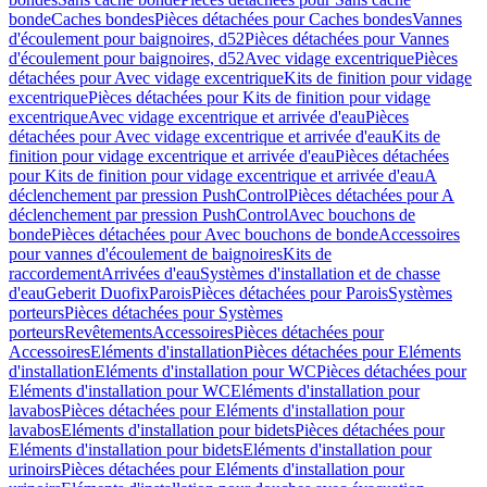
bonde
Caches bondes
Pièces détachées pour Caches bondes
Vannes
d'écoulement pour baignoires, d52
Pièces détachées pour Vannes
d'écoulement pour baignoires, d52
Avec vidage excentrique
Pièces
détachées pour Avec vidage excentrique
Kits de finition pour vidage
excentrique
Pièces détachées pour Kits de finition pour vidage
excentrique
Avec vidage excentrique et arrivée d'eau
Pièces
détachées pour Avec vidage excentrique et arrivée d'eau
Kits de
finition pour vidage excentrique et arrivée d'eau
Pièces détachées
pour Kits de finition pour vidage excentrique et arrivée d'eau
A
déclenchement par pression PushControl
Pièces détachées pour A
déclenchement par pression PushControl
Avec bouchons de
bonde
Pièces détachées pour Avec bouchons de bonde
Accessoires
pour vannes d'écoulement de baignoires
Kits de
raccordement
Arrivées d'eau
Systèmes d'installation et de chasse
d'eau
Geberit Duofix
Parois
Pièces détachées pour Parois
Systèmes
porteurs
Pièces détachées pour Systèmes
porteurs
Revêtements
Accessoires
Pièces détachées pour
Accessoires
Eléments d'installation
Pièces détachées pour Eléments
d'installation
Eléments d'installation pour WC
Pièces détachées pour
Eléments d'installation pour WC
Eléments d'installation pour
lavabos
Pièces détachées pour Eléments d'installation pour
lavabos
Eléments d'installation pour bidets
Pièces détachées pour
Eléments d'installation pour bidets
Eléments d'installation pour
urinoirs
Pièces détachées pour Eléments d'installation pour