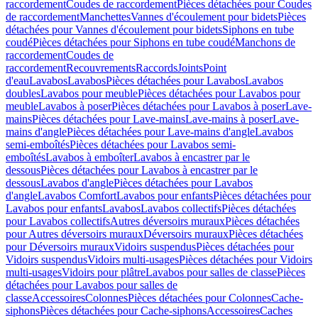
raccordement
Coudes de raccordement
Pièces détachées pour Coudes
de raccordement
Manchettes
Vannes d'écoulement pour bidets
Pièces
détachées pour Vannes d'écoulement pour bidets
Siphons en tube
coudé
Pièces détachées pour Siphons en tube coudé
Manchons de
raccordement
Coudes de
raccordement
Recouvrements
Raccords
Joints
Point
d'eau
Lavabos
Lavabos
Pièces détachées pour Lavabos
Lavabos
doubles
Lavabos pour meuble
Pièces détachées pour Lavabos pour
meuble
Lavabos à poser
Pièces détachées pour Lavabos à poser
Lave-
mains
Pièces détachées pour Lave-mains
Lave-mains à poser
Lave-
mains d'angle
Pièces détachées pour Lave-mains d'angle
Lavabos
semi-emboîtés
Pièces détachées pour Lavabos semi-
emboîtés
Lavabos à emboîter
Lavabos à encastrer par le
dessous
Pièces détachées pour Lavabos à encastrer par le
dessous
Lavabos d'angle
Pièces détachées pour Lavabos
d'angle
Lavabos Comfort
Lavabos pour enfants
Pièces détachées pour
Lavabos pour enfants
Lavabos
Lavabos collectifs
Pièces détachées
pour Lavabos collectifs
Autres déversoirs muraux
Pièces détachées
pour Autres déversoirs muraux
Déversoirs muraux
Pièces détachées
pour Déversoirs muraux
Vidoirs suspendus
Pièces détachées pour
Vidoirs suspendus
Vidoirs multi-usages
Pièces détachées pour Vidoirs
multi-usages
Vidoirs pour plâtre
Lavabos pour salles de classe
Pièces
détachées pour Lavabos pour salles de
classe
Accessoires
Colonnes
Pièces détachées pour Colonnes
Cache-
siphons
Pièces détachées pour Cache-siphons
Accessoires
Caches