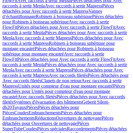
FlowFit
Avec raccords à sertir Mepla
Pièces détachées pour Avec
raccords à sertir Mepla
Avec raccords à sertir Mapress
Pièces
détachées pour Avec raccords à sertir Mapress
Vannes
d’échantillonnage
Robinets à boisseau sphérique
Pièces détachées
pour Robinets à boisseau sphérique
Avec raccords à sertir
FlowFit
Pièces détachées pour Avec raccords à sertir FlowFit
Avec
raccords à sertir Mepla
Pièces détachées pour Avec raccords à sertir
Mepla
Avec raccords à sertir Mapress
Pièces détachées pour Avec
raccords à sertir Mapress
Robinets à boisseau sphérique pour
montage encastré
Pièces détachées pour Robinets à boisseau
sphérique pour montage encastré
Avec raccords à sertir
FlowFit
Pièces détachées pour Avec raccords à sertir FlowFit
Avec
raccords à sertir Mepla
Pièces détachées pour Avec raccords à sertir
Mepla
Avec raccords à sertir Mapress
Pièces détachées pour Avec
raccords à sertir Mapress
Avec raccords filetés
Pièces détachées pour
Avec raccords filetés
Clapets de non retour
Avec raccords à sertir
Mapress
Unités pour compteur d'eau pour montage encastré
Pièces
détachées pour Unités pour compteur d'eau pour montage
encastré
Avec raccords filetés
Pièces détachées pour Avec raccords
filetés
Systèmes d'évacuation des bâtiments
Geberit Silent-
db20
Tuyaux
Pièces
Pièces détachées pour
Pièces
Coudes
Embranchements
Pièces détachées pour
Embranchements
Réductions
Ouvertures de nettoyage
Pièces
détachées pour Ouvertures de nettoyage
Pièces
SuperTube
Coudes
Pièces spéciales
Raccordements
Pièces détachées