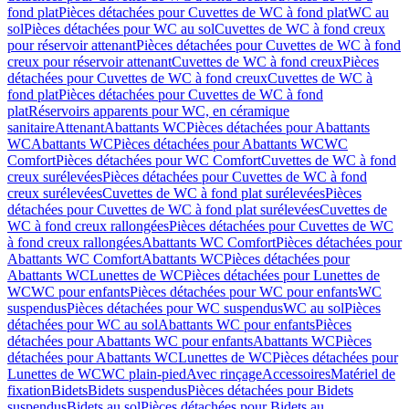
fond plat
Pièces détachées pour Cuvettes de WC à fond plat
WC au
sol
Pièces détachées pour WC au sol
Cuvettes de WC à fond creux
pour réservoir attenant
Pièces détachées pour Cuvettes de WC à fond
creux pour réservoir attenant
Cuvettes de WC à fond creux
Pièces
détachées pour Cuvettes de WC à fond creux
Cuvettes de WC à
fond plat
Pièces détachées pour Cuvettes de WC à fond
plat
Réservoirs apparents pour WC, en céramique
sanitaire
Attenant
Abattants WC
Pièces détachées pour Abattants
WC
Abattants WC
Pièces détachées pour Abattants WC
WC
Comfort
Pièces détachées pour WC Comfort
Cuvettes de WC à fond
creux surélevées
Pièces détachées pour Cuvettes de WC à fond
creux surélevées
Cuvettes de WC à fond plat surélevées
Pièces
détachées pour Cuvettes de WC à fond plat surélevées
Cuvettes de
WC à fond creux rallongées
Pièces détachées pour Cuvettes de WC
à fond creux rallongées
Abattants WC Comfort
Pièces détachées pour
Abattants WC Comfort
Abattants WC
Pièces détachées pour
Abattants WC
Lunettes de WC
Pièces détachées pour Lunettes de
WC
WC pour enfants
Pièces détachées pour WC pour enfants
WC
suspendus
Pièces détachées pour WC suspendus
WC au sol
Pièces
détachées pour WC au sol
Abattants WC pour enfants
Pièces
détachées pour Abattants WC pour enfants
Abattants WC
Pièces
détachées pour Abattants WC
Lunettes de WC
Pièces détachées pour
Lunettes de WC
WC plain-pied
Avec rinçage
Accessoires
Matériel de
fixation
Bidets
Bidets suspendus
Pièces détachées pour Bidets
suspendus
Bidets au sol
Pièces détachées pour Bidets au