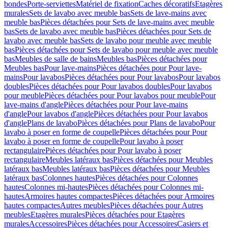
bondes
Porte-serviettes
Matériel de fixation
Caches décoratifs
Etagères
murales
Sets de lavabo avec meuble bas
Sets de lave-mains avec
meuble bas
Pièces détachées pour Sets de lave-mains avec meuble
bas
Sets de lavabo avec meuble bas
Pièces détachées pour Sets de
lavabo avec meuble bas
Sets de lavabo pour meuble avec meuble
bas
Pièces détachées pour Sets de lavabo pour meuble avec meuble
bas
Meubles de salle de bains
Meubles bas
Pièces détachées pour
Meubles bas
Pour lave-mains
Pièces détachées pour Pour lave-
mains
Pour lavabos
Pièces détachées pour Pour lavabos
Pour lavabos
doubles
Pièces détachées pour Pour lavabos doubles
Pour lavabos
pour meuble
Pièces détachées pour Pour lavabos pour meuble
Pour
lave-mains d'angle
Pièces détachées pour Pour lave-mains
d'angle
Pour lavabos d'angle
Pièces détachées pour Pour lavabos
d'angle
Plans de lavabo
Pièces détachées pour Plans de lavabo
Pour
lavabo à poser en forme de coupelle
Pièces détachées pour Pour
lavabo à poser en forme de coupelle
Pour lavabo à poser
rectangulaire
Pièces détachées pour Pour lavabo à poser
rectangulaire
Meubles latéraux bas
Pièces détachées pour Meubles
latéraux bas
Meubles latéraux bas
Pièces détachées pour Meubles
latéraux bas
Colonnes hautes
Pièces détachées pour Colonnes
hautes
Colonnes mi-hautes
Pièces détachées pour Colonnes mi-
hautes
Armoires hautes compactes
Pièces détachées pour Armoires
hautes compactes
Autres meubles
Pièces détachées pour Autres
meubles
Etagères murales
Pièces détachées pour Etagères
murales
Accessoires
Pièces détachées pour Accessoires
Casiers et