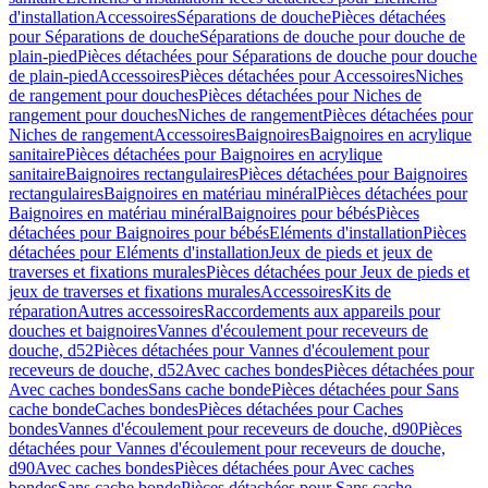
d'installation
Accessoires
Séparations de douche
Pièces détachées
pour Séparations de douche
Séparations de douche pour douche de
plain-pied
Pièces détachées pour Séparations de douche pour douche
de plain-pied
Accessoires
Pièces détachées pour Accessoires
Niches
de rangement pour douches
Pièces détachées pour Niches de
rangement pour douches
Niches de rangement
Pièces détachées pour
Niches de rangement
Accessoires
Baignoires
Baignoires en acrylique
sanitaire
Pièces détachées pour Baignoires en acrylique
sanitaire
Baignoires rectangulaires
Pièces détachées pour Baignoires
rectangulaires
Baignoires en matériau minéral
Pièces détachées pour
Baignoires en matériau minéral
Baignoires pour bébés
Pièces
détachées pour Baignoires pour bébés
Eléments d'installation
Pièces
détachées pour Eléments d'installation
Jeux de pieds et jeux de
traverses et fixations murales
Pièces détachées pour Jeux de pieds et
jeux de traverses et fixations murales
Accessoires
Kits de
réparation
Autres accessoires
Raccordements aux appareils pour
douches et baignoires
Vannes d'écoulement pour receveurs de
douche, d52
Pièces détachées pour Vannes d'écoulement pour
receveurs de douche, d52
Avec caches bondes
Pièces détachées pour
Avec caches bondes
Sans cache bonde
Pièces détachées pour Sans
cache bonde
Caches bondes
Pièces détachées pour Caches
bondes
Vannes d'écoulement pour receveurs de douche, d90
Pièces
détachées pour Vannes d'écoulement pour receveurs de douche,
d90
Avec caches bondes
Pièces détachées pour Avec caches
bondes
Sans cache bonde
Pièces détachées pour Sans cache