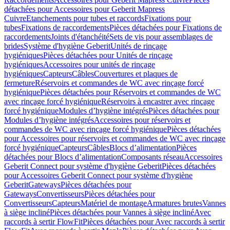
détachées pour Accessoires pour Geberit Mapress
Cuivre
Etanchements pour tubes et raccords
Fixations pour
tubes
Fixations de raccordements
Pièces détachées pour Fixations de
raccordements
Joints d'étanchéité
Sets de vis pour assemblages de
brides
Système d'hygiène Geberit
Unités de rinçage
hygiéniques
Pièces détachées pour Unités de rinçage
hygiéniques
Accessoires pour unités de rinçage
hygiéniques
Capteurs
Câbles
Couvertures et plaques de
fermeture
Réservoirs et commandes de WC avec rinçage forcé
hygiénique
Pièces détachées pour Réservoirs et commandes de WC
avec rinçage forcé hygiénique
Réservoirs à encastrer avec rinçage
forcé hygiénique
Modules d’hygiène intégrés
Pièces détachées pour
Modules d’hygiène intégrés
Accessoires pour réservoirs et
commandes de WC avec rinçage forcé hygiénique
Pièces détachées
pour Accessoires pour réservoirs et commandes de WC avec rinçage
forcé hygiénique
Capteurs
Câbles
Blocs d’alimentation
Pièces
détachées pour Blocs d’alimentation
Composants réseau
Accessoires
Geberit Connect pour système d'hygiène Geberit
Pièces détachées
pour Accessoires Geberit Connect pour système d'hygiène
Geberit
Gateways
Pièces détachées pour
Gateways
Convertisseurs
Pièces détachées pour
Convertisseurs
Capteurs
Matériel de montage
Armatures brutes
Vannes
à siège incliné
Pièces détachées pour Vannes à siège incliné
Avec
raccords à sertir FlowFit
Pièces détachées pour Avec raccords à sertir