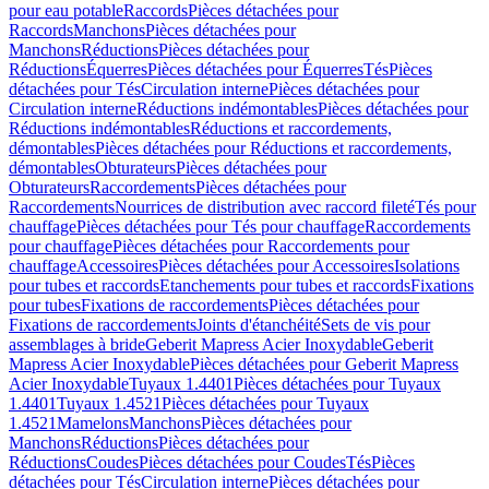
pour eau potable
Raccords
Pièces détachées pour
Raccords
Manchons
Pièces détachées pour
Manchons
Réductions
Pièces détachées pour
Réductions
Équerres
Pièces détachées pour Équerres
Tés
Pièces
détachées pour Tés
Circulation interne
Pièces détachées pour
Circulation interne
Réductions indémontables
Pièces détachées pour
Réductions indémontables
Réductions et raccordements,
démontables
Pièces détachées pour Réductions et raccordements,
démontables
Obturateurs
Pièces détachées pour
Obturateurs
Raccordements
Pièces détachées pour
Raccordements
Nourrices de distribution avec raccord fileté
Tés pour
chauffage
Pièces détachées pour Tés pour chauffage
Raccordements
pour chauffage
Pièces détachées pour Raccordements pour
chauffage
Accessoires
Pièces détachées pour Accessoires
Isolations
pour tubes et raccords
Etanchements pour tubes et raccords
Fixations
pour tubes
Fixations de raccordements
Pièces détachées pour
Fixations de raccordements
Joints d'étanchéité
Sets de vis pour
assemblages à bride
Geberit Mapress Acier Inoxydable
Geberit
Mapress Acier Inoxydable
Pièces détachées pour Geberit Mapress
Acier Inoxydable
Tuyaux 1.4401
Pièces détachées pour Tuyaux
1.4401
Tuyaux 1.4521
Pièces détachées pour Tuyaux
1.4521
Mamelons
Manchons
Pièces détachées pour
Manchons
Réductions
Pièces détachées pour
Réductions
Coudes
Pièces détachées pour Coudes
Tés
Pièces
détachées pour Tés
Circulation interne
Pièces détachées pour