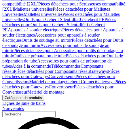
compatibilité [2XL]
Pièces détachées pour Sertisseuses compatibilité
[2XL]
Mallettes universelles
Pièces détachées pour Mallettes
universelles
Mallettes universelles
Pièces détachées pour Mallettes
universelles
Outils pour Geberit Silent-db20 / Geberit PE
Pièces
détachées pour Outils pour Geberit Silent-db20 / Geberit
PE
Appareils à souder électriques
Pièces détachées pour Appareils à
souder électriques
Accessoires pour appareils à souder
électriques
Outils de soudage au miroir
Pièces détachées pour Outils
de soudage au miroir
Accessoires pour outils de soudage au
miroir
Pièces détachées pour Accessoires pour outils de soudage au
miroir
Outils de préparation de tube
Pièces détachées pour Outils de
préparation de tube
Accessoires pour outils de préparation de
tubes
Aides à la commande
Télécommandes
Composants
réseau
Pièces détachées pour Composants réseau
Gateways
Pièces
détachées pour Gateways
Convertisseurs
Pièces détachées pour
Convertisseurs
Matériel de montage
Geberit Connect
Gateways
Pièces
détachées pour Gateways
Convertisseur
Pièces détachées pour
Convertisseur
Matériel de montage
Catégories de produits
Lignes de salle de bains
Nouveautés