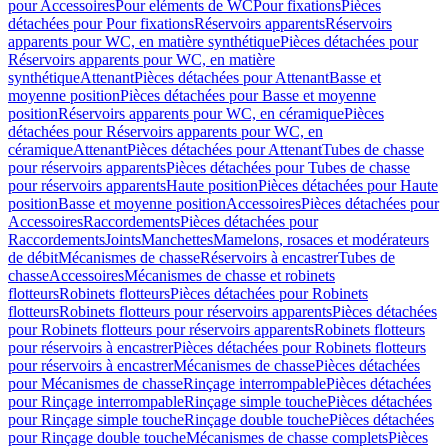
pour Accessoires
Pour eléments de WC
Pour fixations
Pièces
détachées pour Pour fixations
Réservoirs apparents
Réservoirs
apparents pour WC, en matière synthétique
Pièces détachées pour
Réservoirs apparents pour WC, en matière
synthétique
Attenant
Pièces détachées pour Attenant
Basse et
moyenne position
Pièces détachées pour Basse et moyenne
position
Réservoirs apparents pour WC, en céramique
Pièces
détachées pour Réservoirs apparents pour WC, en
céramique
Attenant
Pièces détachées pour Attenant
Tubes de chasse
pour réservoirs apparents
Pièces détachées pour Tubes de chasse
pour réservoirs apparents
Haute position
Pièces détachées pour Haute
position
Basse et moyenne position
Accessoires
Pièces détachées pour
Accessoires
Raccordements
Pièces détachées pour
Raccordements
Joints
Manchettes
Mamelons, rosaces et modérateurs
de débit
Mécanismes de chasse
Réservoirs à encastrer
Tubes de
chasse
Accessoires
Mécanismes de chasse et robinets
flotteurs
Robinets flotteurs
Pièces détachées pour Robinets
flotteurs
Robinets flotteurs pour réservoirs apparents
Pièces détachées
pour Robinets flotteurs pour réservoirs apparents
Robinets flotteurs
pour réservoirs à encastrer
Pièces détachées pour Robinets flotteurs
pour réservoirs à encastrer
Mécanismes de chasse
Pièces détachées
pour Mécanismes de chasse
Rinçage interrompable
Pièces détachées
pour Rinçage interrompable
Rinçage simple touche
Pièces détachées
pour Rinçage simple touche
Rinçage double touche
Pièces détachées
pour Rinçage double touche
Mécanismes de chasse complets
Pièces