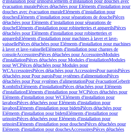
d'installation pour urinoirs
Eléments d'installation pour douches avec
évacuation murale
Pièces détachées pour Eléments d'installation pour
douches avec évacuation murale
Eléments d’installation pour
douches
Eléments d’installation pour séparations de douche
Pièces
détachées pour Eléments d’installation pour séparations de
douche
Eléments d'installation pour robinetteries et appareils
Pièces
détachées pour Eléments d'installation pour robinetteries et
appareils
Eléments d'installation pour machines à laver et lave-
vaisselle
Pièces détachées pour Eléments d'installation pour machines
à laver et lave-vaisselle
Eléments d'installation pour charges de
console
Accessoires
Pièces détachées pour Accessoires
Modules
d'installation
Pièces détachées pour Modules d'installation
Modules
pour WC
Pièces détachées pour Modules pour
WC
Accessoires
Pièces détachées pour Accessoires
Pour parois
Pièces
détachées pour Pour parois
Pour systèmes d'alimentation
Pièces
détachées pour Pour systèmes d'alimentation
Pour évacuation
Geberit
Kombifix
Eléments d'installation
Pièces détachées pour Eléments
d'installation
Eléments d'installation pour WC
Pièces détachées pour
Eléments d'installation pour WC
Eléments d'installation pour
lavabos
Pièces détachées pour Eléments d'installation pour
lavabos
Eléments d'installation pour bidets
Pièces détachées pour
Eléments d'installation pour bidets
Eléments d'installation pour
urinoirs
Pièces détachées pour Eléments d'installation pour
urinoirs
Eléments d'installation pour douches
Pièces détachées pour
Eléments d'installation pour douches
Accessoires
Pièces détachées