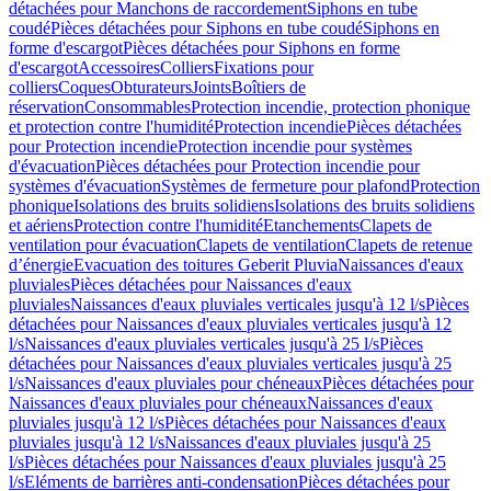
détachées pour Manchons de raccordement
Siphons en tube
coudé
Pièces détachées pour Siphons en tube coudé
Siphons en
forme d'escargot
Pièces détachées pour Siphons en forme
d'escargot
Accessoires
Colliers
Fixations pour
colliers
Coques
Obturateurs
Joints
Boîtiers de
réservation
Consommables
Protection incendie, protection phonique
et protection contre l'humidité
Protection incendie
Pièces détachées
pour Protection incendie
Protection incendie pour systèmes
d'évacuation
Pièces détachées pour Protection incendie pour
systèmes d'évacuation
Systèmes de fermeture pour plafond
Protection
phonique
Isolations des bruits solidiens
Isolations des bruits solidiens
et aériens
Protection contre l'humidité
Etanchements
Clapets de
ventilation pour évacuation
Clapets de ventilation
Clapets de retenue
d’énergie
Evacuation des toitures Geberit Pluvia
Naissances d'eaux
pluviales
Pièces détachées pour Naissances d'eaux
pluviales
Naissances d'eaux pluviales verticales jusqu'à 12 l/s
Pièces
détachées pour Naissances d'eaux pluviales verticales jusqu'à 12
l/s
Naissances d'eaux pluviales verticales jusqu'à 25 l/s
Pièces
détachées pour Naissances d'eaux pluviales verticales jusqu'à 25
l/s
Naissances d'eaux pluviales pour chéneaux
Pièces détachées pour
Naissances d'eaux pluviales pour chéneaux
Naissances d'eaux
pluviales jusqu'à 12 l/s
Pièces détachées pour Naissances d'eaux
pluviales jusqu'à 12 l/s
Naissances d'eaux pluviales jusqu'à 25
l/s
Pièces détachées pour Naissances d'eaux pluviales jusqu'à 25
l/s
Eléments de barrières anti-condensation
Pièces détachées pour