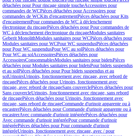
détachées pour Pour rinçage simple touche
Accessoires pour
commandes de WC
Pièces détachées pour Accessoires pour
commandes de WC
Kits d'encastrement
Pièces détachées pour Kits
d'encastrement
Pour commandes de WC à déclenchement
électronique du rinçage
Pièces détachées pour Pour commandes de
WC à déclenchement électronique du rinçage
Modules sanitaires
Geberit Monolith
Modules sanitaires pour WC
Pièces détachées pour
Modules sanitaires pour WC
Pour WC suspendus
Pièces détachées
pour Pour WC suspendus
Pour WC au sol
Pièces détachées pour
Pour WC au sol
Accessoires
Pièces détachées pour
Accessoires
Consommables
Modules sanitaires pour bidets
Pièces
détachées pour Modules sanitaires pour bidets
Pour bidets suspendus
et au sol
Pièces détachées pour Pour bidets suspendus et au
sol
Urinoirs
Urinoirs, fonctionnement avec rinçage, avec rebord de
rinçage
Pièces détachées pour Urinoirs, fonctionnement avec
rinçage, avec rebord de rinçage
Sans couvercle
Pièces détachées pour
Sans couvercle
Urinoirs, fonctionnement avec rinçage, sans rebord
de rinçage
Pièces détachées pour Urinoirs, fonctionnement avec
rinçage, sans rebord de rinçage
Commande d'urinoir apparente ou à
encastrer
Pièces détachées pour Commande d'urinoir apparente ou à
encastrer
Avec commande d'urinoir intégrée
Pièces détachées pour
Avec commande d'urinoir intégrée
Pour commande d'urinoir
intégrée
Pièces détachées pour Pour commande d'urinoir
intégrée
Urinoirs, fonctionnement avec rinçage, avec / pour