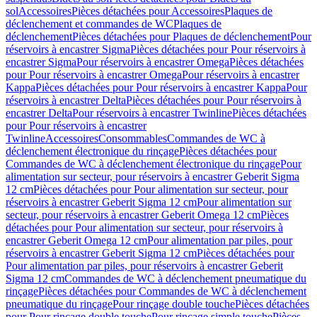
sol
Accessoires
Pièces détachées pour Accessoires
Plaques de
déclenchement et commandes de WC
Plaques de
déclenchement
Pièces détachées pour Plaques de déclenchement
Pour
réservoirs à encastrer Sigma
Pièces détachées pour Pour réservoirs à
encastrer Sigma
Pour réservoirs à encastrer Omega
Pièces détachées
pour Pour réservoirs à encastrer Omega
Pour réservoirs à encastrer
Kappa
Pièces détachées pour Pour réservoirs à encastrer Kappa
Pour
réservoirs à encastrer Delta
Pièces détachées pour Pour réservoirs à
encastrer Delta
Pour réservoirs à encastrer Twinline
Pièces détachées
pour Pour réservoirs à encastrer
Twinline
Accessoires
Consommables
Commandes de WC à
déclenchement électronique du rinçage
Pièces détachées pour
Commandes de WC à déclenchement électronique du rinçage
Pour
alimentation sur secteur, pour réservoirs à encastrer Geberit Sigma
12 cm
Pièces détachées pour Pour alimentation sur secteur, pour
réservoirs à encastrer Geberit Sigma 12 cm
Pour alimentation sur
secteur, pour réservoirs à encastrer Geberit Omega 12 cm
Pièces
détachées pour Pour alimentation sur secteur, pour réservoirs à
encastrer Geberit Omega 12 cm
Pour alimentation par piles, pour
réservoirs à encastrer Geberit Sigma 12 cm
Pièces détachées pour
Pour alimentation par piles, pour réservoirs à encastrer Geberit
Sigma 12 cm
Commandes de WC à déclenchement pneumatique du
rinçage
Pièces détachées pour Commandes de WC à déclenchement
pneumatique du rinçage
Pour rinçage double touche
Pièces détachées
pour Pour rinçage double touche
Pour rinçage simple touche
Pièces