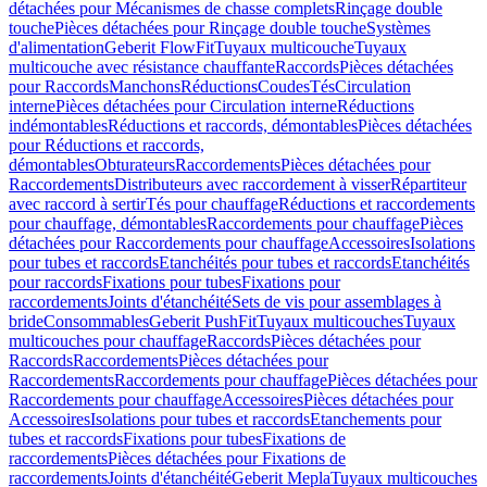
détachées pour Mécanismes de chasse complets
Rinçage double
touche
Pièces détachées pour Rinçage double touche
Systèmes
d'alimentation
Geberit FlowFit
Tuyaux multicouche
Tuyaux
multicouche avec résistance chauffante
Raccords
Pièces détachées
pour Raccords
Manchons
Réductions
Coudes
Tés
Circulation
interne
Pièces détachées pour Circulation interne
Réductions
indémontables
Réductions et raccords, démontables
Pièces détachées
pour Réductions et raccords,
démontables
Obturateurs
Raccordements
Pièces détachées pour
Raccordements
Distributeurs avec raccordement à visser
Répartiteur
avec raccord à sertir
Tés pour chauffage
Réductions et raccordements
pour chauffage, démontables
Raccordements pour chauffage
Pièces
détachées pour Raccordements pour chauffage
Accessoires
Isolations
pour tubes et raccords
Etanchéités pour tubes et raccords
Etanchéités
pour raccords
Fixations pour tubes
Fixations pour
raccordements
Joints d'étanchéité
Sets de vis pour assemblages à
bride
Consommables
Geberit PushFit
Tuyaux multicouches
Tuyaux
multicouches pour chauffage
Raccords
Pièces détachées pour
Raccords
Raccordements
Pièces détachées pour
Raccordements
Raccordements pour chauffage
Pièces détachées pour
Raccordements pour chauffage
Accessoires
Pièces détachées pour
Accessoires
Isolations pour tubes et raccords
Etanchements pour
tubes et raccords
Fixations pour tubes
Fixations de
raccordements
Pièces détachées pour Fixations de
raccordements
Joints d'étanchéité
Geberit Mepla
Tuyaux multicouches