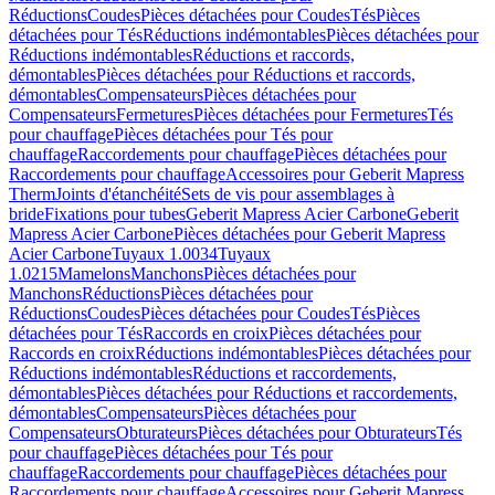
Réductions
Coudes
Pièces détachées pour Coudes
Tés
Pièces
détachées pour Tés
Réductions indémontables
Pièces détachées pour
Réductions indémontables
Réductions et raccords,
démontables
Pièces détachées pour Réductions et raccords,
démontables
Compensateurs
Pièces détachées pour
Compensateurs
Fermetures
Pièces détachées pour Fermetures
Tés
pour chauffage
Pièces détachées pour Tés pour
chauffage
Raccordements pour chauffage
Pièces détachées pour
Raccordements pour chauffage
Accessoires pour Geberit Mapress
Therm
Joints d'étanchéité
Sets de vis pour assemblages à
bride
Fixations pour tubes
Geberit Mapress Acier Carbone
Geberit
Mapress Acier Carbone
Pièces détachées pour Geberit Mapress
Acier Carbone
Tuyaux 1.0034
Tuyaux
1.0215
Mamelons
Manchons
Pièces détachées pour
Manchons
Réductions
Pièces détachées pour
Réductions
Coudes
Pièces détachées pour Coudes
Tés
Pièces
détachées pour Tés
Raccords en croix
Pièces détachées pour
Raccords en croix
Réductions indémontables
Pièces détachées pour
Réductions indémontables
Réductions et raccordements,
démontables
Pièces détachées pour Réductions et raccordements,
démontables
Compensateurs
Pièces détachées pour
Compensateurs
Obturateurs
Pièces détachées pour Obturateurs
Tés
pour chauffage
Pièces détachées pour Tés pour
chauffage
Raccordements pour chauffage
Pièces détachées pour
Raccordements pour chauffage
Accessoires pour Geberit Mapress