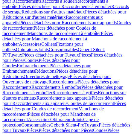
pour Raccordements
Raccords à souder
Raccordements à
emboîter
Pièces détachées pour Raccordements à emboîter
Raccords
de serrage
Réductions sur d'autres matériaux
Pièces détachées pour
Réductions sur d'autres matériaux
Raccordements aux
appareils
Pièces détachées pour Raccordements aux appareils
Coudes
de raccordement
Pièces détachées pour Coudes de
raccordement
Manchons de raccordement à emboîter
Pièces
détachées pour Manchons de raccordement à
emboîter
Accessoires
Colliers
Fixations pour
colliers
Obturateurs
Joints
Consommables
Geberit Silent-
PP
Tuyaux
Pièces détachées pour Tuyaux
Pièces
Pièces détachées
pour Pièces
Coudes
Pièces détachées pour
Coudes
Embranchements
Pièces détachées pour
Embranchements
Réductions
Pièces détachées pour
Réductions
Ouvertures de nettoyage
Pièces détachées pour
Ouvertures de nettoyage
Raccordements
Pièces détachées pour
Raccordements
Raccordements à emboîter
Pièces détachées pour
Raccordements à emboîter
Raccordements à griffes
Réductions sur
d'autres matériaux
Raccordements aux appareils
Pièces détachées
pour Raccordements aux appareils
Coudes de raccordement
Pièces
détachées pour Coudes de raccordement
Manchons de
raccordement
Pièces détachées pour Manchons de
raccordement
Accessoires
Obturateurs
Joints
Cape de
protection
Consommables
Geberit Silent-Pro
Tuyaux
Pièces détachées
pour Tuyaux
Pièces
Pièces détachées pour Pièces
Coudes
Pièces