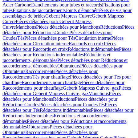
Acier Carbone
Etanchements pour tubes et raccords
Fixations pour
tubes
Fixations de raccordements
Joints d'étanchéité
Sets de vis pour
assemblages de brides
Geberit Mapress Cuivre
Geberit Mapress
Cuivre
Pièces détachées pour Geberit Mapress
Cuivre
Manchons
Pièces détachées pour Manchons
Réductions
Pièces
détachées pour Réductions
Coudes
Pièces détachées pour
Coudes
Tés
Pièces détachées pour Tés
Circulation interne
Pièces
détachées pour Circulation interne
Raccords en croix
Pièces
détachées pour Raccords en croix
Réductions indémontables
Pièces
détachées pour Réductions indémontables
Réductions et
raccordements, démontables
Pièces détachées pour Réductions et
raccordements, démontables
Obturateurs
Pièces détachées pour
Obturateurs
Raccordements
Pièces détachées pour
Raccordements
Tés pour chauffage
Pièces détachées pour Tés pour
chauffage
Raccordements pour chauffage
Pièces détachées pour
Raccordements pour chauffage
Geberit Mapress Cuivre, gaz
Pièces
détachées pour Geberit Mapress Cuivre, gaz
Manchons
Pièces
détachées pour Manchons
Réductions
Pièces détachées pour
Réductions
Coudes
Pièces détachées pour Coudes
Tés
Pièces
détachées pour Tés
Réductions indémontables
Pièces détachées pour
Réductions indémontables
Réductions et raccordements,
démontables
Pièces détachées pour Réductions et raccordements,
démontables
Obturateurs
Pièces détachées pour
Obturateurs
Raccordements
Pièces détachées pour
Raccordements
Accessoires pour Geberit Mapress Cuivre
Pièces