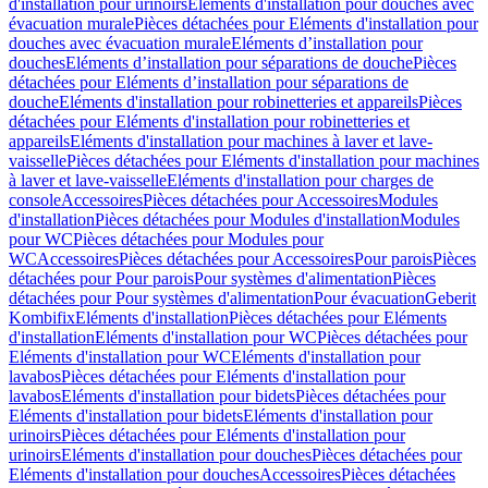
d'installation pour urinoirs
Eléments d'installation pour douches avec
évacuation murale
Pièces détachées pour Eléments d'installation pour
douches avec évacuation murale
Eléments d’installation pour
douches
Eléments d’installation pour séparations de douche
Pièces
détachées pour Eléments d’installation pour séparations de
douche
Eléments d'installation pour robinetteries et appareils
Pièces
détachées pour Eléments d'installation pour robinetteries et
appareils
Eléments d'installation pour machines à laver et lave-
vaisselle
Pièces détachées pour Eléments d'installation pour machines
à laver et lave-vaisselle
Eléments d'installation pour charges de
console
Accessoires
Pièces détachées pour Accessoires
Modules
d'installation
Pièces détachées pour Modules d'installation
Modules
pour WC
Pièces détachées pour Modules pour
WC
Accessoires
Pièces détachées pour Accessoires
Pour parois
Pièces
détachées pour Pour parois
Pour systèmes d'alimentation
Pièces
détachées pour Pour systèmes d'alimentation
Pour évacuation
Geberit
Kombifix
Eléments d'installation
Pièces détachées pour Eléments
d'installation
Eléments d'installation pour WC
Pièces détachées pour
Eléments d'installation pour WC
Eléments d'installation pour
lavabos
Pièces détachées pour Eléments d'installation pour
lavabos
Eléments d'installation pour bidets
Pièces détachées pour
Eléments d'installation pour bidets
Eléments d'installation pour
urinoirs
Pièces détachées pour Eléments d'installation pour
urinoirs
Eléments d'installation pour douches
Pièces détachées pour
Eléments d'installation pour douches
Accessoires
Pièces détachées