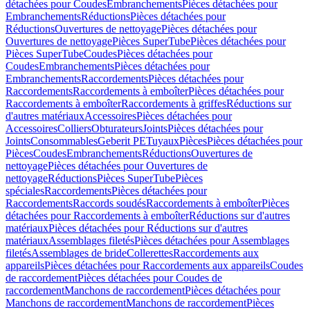
détachées pour Coudes
Embranchements
Pièces détachées pour
Embranchements
Réductions
Pièces détachées pour
Réductions
Ouvertures de nettoyage
Pièces détachées pour
Ouvertures de nettoyage
Pièces SuperTube
Pièces détachées pour
Pièces SuperTube
Coudes
Pièces détachées pour
Coudes
Embranchements
Pièces détachées pour
Embranchements
Raccordements
Pièces détachées pour
Raccordements
Raccordements à emboîter
Pièces détachées pour
Raccordements à emboîter
Raccordements à griffes
Réductions sur
d'autres matériaux
Accessoires
Pièces détachées pour
Accessoires
Colliers
Obturateurs
Joints
Pièces détachées pour
Joints
Consommables
Geberit PE
Tuyaux
Pièces
Pièces détachées pour
Pièces
Coudes
Embranchements
Réductions
Ouvertures de
nettoyage
Pièces détachées pour Ouvertures de
nettoyage
Réductions
Pièces SuperTube
Pièces
spéciales
Raccordements
Pièces détachées pour
Raccordements
Raccords soudés
Raccordements à emboîter
Pièces
détachées pour Raccordements à emboîter
Réductions sur d'autres
matériaux
Pièces détachées pour Réductions sur d'autres
matériaux
Assemblages filetés
Pièces détachées pour Assemblages
filetés
Assemblages de bride
Collerettes
Raccordements aux
appareils
Pièces détachées pour Raccordements aux appareils
Coudes
de raccordement
Pièces détachées pour Coudes de
raccordement
Manchons de raccordement
Pièces détachées pour
Manchons de raccordement
Manchons de raccordement
Pièces