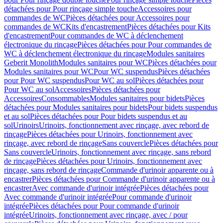
détachées pour Pour rinçage simple touche
Accessoires pour
commandes de WC
Pièces détachées pour Accessoires pour
commandes de WC
Kits d'encastrement
Pièces détachées pour Kits
d'encastrement
Pour commandes de WC à déclenchement
électronique du rinçage
Pièces détachées pour Pour commandes de
WC à déclenchement électronique du rinçage
Modules sanitaires
Geberit Monolith
Modules sanitaires pour WC
Pièces détachées pour
Modules sanitaires pour WC
Pour WC suspendus
Pièces détachées
pour Pour WC suspendus
Pour WC au sol
Pièces détachées pour
Pour WC au sol
Accessoires
Pièces détachées pour
Accessoires
Consommables
Modules sanitaires pour bidets
Pièces
détachées pour Modules sanitaires pour bidets
Pour bidets suspendus
et au sol
Pièces détachées pour Pour bidets suspendus et au
sol
Urinoirs
Urinoirs, fonctionnement avec rinçage, avec rebord de
rinçage
Pièces détachées pour Urinoirs, fonctionnement avec
rinçage, avec rebord de rinçage
Sans couvercle
Pièces détachées pour
Sans couvercle
Urinoirs, fonctionnement avec rinçage, sans rebord
de rinçage
Pièces détachées pour Urinoirs, fonctionnement avec
rinçage, sans rebord de rinçage
Commande d'urinoir apparente ou à
encastrer
Pièces détachées pour Commande d'urinoir apparente ou à
encastrer
Avec commande d'urinoir intégrée
Pièces détachées pour
Avec commande d'urinoir intégrée
Pour commande d'urinoir
intégrée
Pièces détachées pour Pour commande d'urinoir
intégrée
Urinoirs, fonctionnement avec rinçage, avec / pour