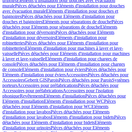
urinoirs
Eléments d'installation pour douches avec évacuation
murale
Pièces détachées pour Eléments d'installation pour douches
avec évacuation murale
Eléments d'installation pour douches et
baignoires
Pièces détachées pour Eléments d'installation pour
douches et baignoires
Eléments pour séparations de douche
Pièces
détachées pour Eléments pour séparations de douche
Eléments
d'installation pour déversoirs
Pièces détachées pour Eléments
d'installation pour déversoirs
Eléments d'installation pour
robinetteries
Pièces détachées pour Eléments d'installation pour
robinetteries
Eléments d'installation pour machines à laver et lave-
vaisselle
Pièces détachées pour Eléments d'installation pour machines
à laver et lave-vaisselle
Eléments d'installation pour charges de
console
Pièces détachées pour Eléments d'installation pour charges
de console
Eléments d'installation pour éviers
Pièces détachées pour
Eléments d'installation pour éviers
Accessoires
Pièces détachées pour
Accessoires
Geberit GIS
Parois
Pièces détachées pour Parois
Systèmes
porteurs
Accessoires pour préfabrications
Pièces détachées pour
Accessoires pour préfabrications
Accessoires pour l'isolation
phonique
Revêtements
Eléments d'installation
Pièces détachées pour
Eléments d'installation
Eléments d'installation pour WC
Pièces
détachées pour Eléments d'installation pour WC
Eléments
d'installation pour lavabos
Pièces détachées pour Eléments
d'installation pour lavabos
Eléments d'installation pour bidets
Pièces
détachées pour Eléments d'installation pour bidets
Eléments
d'installation pour urinoirs
Pièces détachées pour Eléments