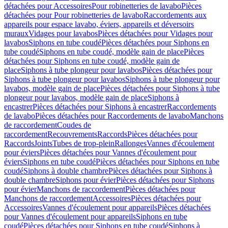
détachées pour Accessoires
Pour robinetteries de lavabo
Pièces
détachées pour Pour robinetteries de lavabo
Raccordements aux
appareils pour espace lavabo, éviers, appareils et déversoirs
muraux
Vidages pour lavabos
Pièces détachées pour Vidages pour
lavabos
Siphons en tube coudé
Pièces détachées pour Siphons en
tube coudé
Siphons en tube coudé, modèle gain de place
Pièces
détachées pour Siphons en tube coudé, modèle gain de
place
Siphons à tube plongeur pour lavabos
Pièces détachées pour
Siphons à tube plongeur pour lavabos
Siphons à tube plongeur pour
lavabos, modèle gain de place
Pièces détachées pour Siphons à tube
plongeur pour lavabos, modèle gain de place
Siphons à
encastrer
Pièces détachées pour Siphons à encastrer
Raccordements
de lavabo
Pièces détachées pour Raccordements de lavabo
Manchons
de raccordement
Coudes de
raccordement
Recouvrements
Raccords
Pièces détachées pour
Raccords
Joints
Tubes de trop-plein
Rallonges
Vannes d'écoulement
pour éviers
Pièces détachées pour Vannes d'écoulement pour
éviers
Siphons en tube coudé
Pièces détachées pour Siphons en tube
coudé
Siphons à double chambre
Pièces détachées pour Siphons à
double chambre
Siphons pour évier
Pièces détachées pour Siphons
pour évier
Manchons de raccordement
Pièces détachées pour
Manchons de raccordement
Accessoires
Pièces détachées pour
Accessoires
Vannes d'écoulement pour appareils
Pièces détachées
pour Vannes d'écoulement pour appareils
Siphons en tube
coudé
Pièces détachées pour Siphons en tube coudé
Siphons à