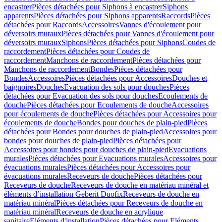
encastrer
Pièces détachées pour Siphons à encastrer
Siphons
apparents
Pièces détachées pour Siphons apparents
Raccords
Pièces
détachées pour Raccords
Accessoires
Vannes d'écoulement pour
déversoirs muraux
Pièces détachées pour Vannes d'écoulement pour
déversoirs muraux
Siphons
Pièces détachées pour Siphons
Coudes de
raccordement
Pièces détachées pour Coudes de
raccordement
Manchons de raccordement
Pièces détachées pour
Manchons de raccordement
Bondes
Pièces détachées pour
Bondes
Accessoires
Pièces détachées pour Accessoires
Douches et
baignoires
Douches
Evacuation des sols pour douches
Pièces
détachées pour Evacuation des sols pour douches
Ecoulements de
douche
Pièces détachées pour Ecoulements de douche
Accessoires
pour écoulements de douche
Pièces détachées pour Accessoires pour
écoulements de douche
Bondes pour douches de plain-pied
Pièces
détachées pour Bondes pour douches de plain-pied
Accessoires pour
bondes pour douches de plain-pied
Pièces détachées pour
Accessoires pour bondes pour douches de plain-pied
Evacuations
murales
Pièces détachées pour Evacuations murales
Accessoires pour
évacuations murales
Pièces détachées pour Accessoires pour
évacuations murales
Receveurs de douche
Pièces détachées pour
Receveurs de douche
Receveurs de douche en matériau minéral et
éléments d’installation Geberit Duofix
Receveurs de douche en
matériau minéral
Pièces détachées pour Receveurs de douche en
matériau minéral
Receveurs de douche en acrylique
sanitaire
Eléments d'installation
Pièces détachées pour Eléments