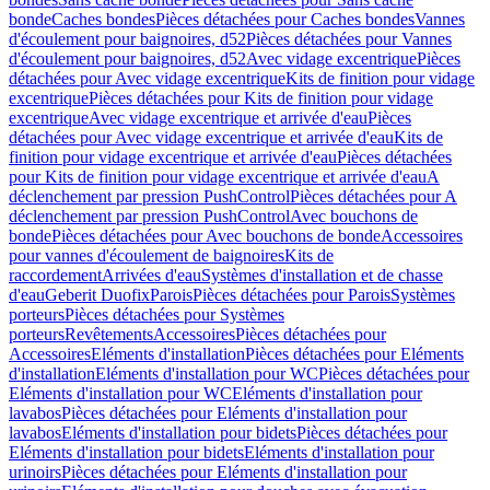
bonde
Caches bondes
Pièces détachées pour Caches bondes
Vannes
d'écoulement pour baignoires, d52
Pièces détachées pour Vannes
d'écoulement pour baignoires, d52
Avec vidage excentrique
Pièces
détachées pour Avec vidage excentrique
Kits de finition pour vidage
excentrique
Pièces détachées pour Kits de finition pour vidage
excentrique
Avec vidage excentrique et arrivée d'eau
Pièces
détachées pour Avec vidage excentrique et arrivée d'eau
Kits de
finition pour vidage excentrique et arrivée d'eau
Pièces détachées
pour Kits de finition pour vidage excentrique et arrivée d'eau
A
déclenchement par pression PushControl
Pièces détachées pour A
déclenchement par pression PushControl
Avec bouchons de
bonde
Pièces détachées pour Avec bouchons de bonde
Accessoires
pour vannes d'écoulement de baignoires
Kits de
raccordement
Arrivées d'eau
Systèmes d'installation et de chasse
d'eau
Geberit Duofix
Parois
Pièces détachées pour Parois
Systèmes
porteurs
Pièces détachées pour Systèmes
porteurs
Revêtements
Accessoires
Pièces détachées pour
Accessoires
Eléments d'installation
Pièces détachées pour Eléments
d'installation
Eléments d'installation pour WC
Pièces détachées pour
Eléments d'installation pour WC
Eléments d'installation pour
lavabos
Pièces détachées pour Eléments d'installation pour
lavabos
Eléments d'installation pour bidets
Pièces détachées pour
Eléments d'installation pour bidets
Eléments d'installation pour
urinoirs
Pièces détachées pour Eléments d'installation pour