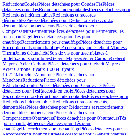
Réductions
Coudes
Pièces détachées pour Coudes
Tés
Pièces
détachées pour Tés
Réductions indémontables
Pièces détachées pour
Réductions indémontables
Réductions et raccords,
démontables
Pièces détachées pour Réductions et raccords,
démontables
Compensateurs
Pièces détachées pour
Compensateurs
Fermetures
Pièces détachées pour Fermetures
Tés
pour chauffage
Pièces détachées pour Tés pour
chauffage
Raccordements pour chauffage
Pièces détachées pour
Raccordements pour chauffage
Accessoires pour Geberit Mapress
Therm
Joints d'étanchéité
Sets de vis pour assemblages à
bride
Fixations pour tubes
Geberit Mapress Acier Carbone
Geberit
Mapress Acier Carbone
Pièces détachées pour Geberit Mapress
Acier Carbone
Tuyaux 1.0034
Tuyaux
1.0215
Mamelons
Manchons
Pièces détachées pour
Manchons
Réductions
Pièces détachées pour
Réductions
Coudes
Pièces détachées pour Coudes
Tés
Pièces
détachées pour Tés
Raccords en croix
Pièces détachées pour
Raccords en croix
Réductions indémontables
Pièces détachées pour
Réductions indémontables
Réductions et raccordements,
démontables
Pièces détachées pour Réductions et raccordements,
démontables
Compensateurs
Pièces détachées pour
Compensateurs
Obturateurs
Pièces détachées pour Obturateurs
Tés
pour chauffage
Pièces détachées pour Tés pour
chauffage
Raccordements pour chauffage
Pièces détachées pour
Raccordements pour chauffage
Accessoires pour Geberit Mapress