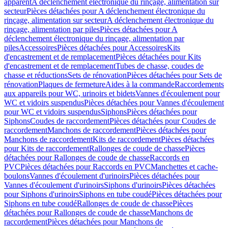
apparent
A déclenchement électronique du rinçage, alimentation sur
secteur
Pièces détachées pour A déclenchement électronique du
rinçage, alimentation sur secteur
A déclenchement électronique du
rinçage, alimentation par piles
Pièces détachées pour A
déclenchement électronique du rinçage, alimentation par
piles
Accessoires
Pièces détachées pour Accessoires
Kits
d'encastrement et de remplacement
Pièces détachées pour Kits
d'encastrement et de remplacement
Tubes de chasse, coudes de
chasse et réductions
Sets de rénovation
Pièces détachées pour Sets de
rénovation
Plaques de fermeture
Aides à la commande
Raccordements
aux appareils pour WC, urinoirs et bidets
Vannes d'écoulement pour
WC et vidoirs suspendus
Pièces détachées pour Vannes d'écoulement
pour WC et vidoirs suspendus
Siphons
Pièces détachées pour
Siphons
Coudes de raccordement
Pièces détachées pour Coudes de
raccordement
Manchons de raccordement
Pièces détachées pour
Manchons de raccordement
Kits de raccordement
Pièces détachées
pour Kits de raccordement
Rallonges de coude de chasse
Pièces
détachées pour Rallonges de coude de chasse
Raccords en
PVC
Pièces détachées pour Raccords en PVC
Manchettes et cache-
boulons
Vannes d'écoulement d'urinoirs
Pièces détachées pour
Vannes d'écoulement d'urinoirs
Siphons d'urinoirs
Pièces détachées
pour Siphons d'urinoirs
Siphons en tube coudé
Pièces détachées pour
Siphons en tube coudé
Rallonges de coude de chasse
Pièces
détachées pour Rallonges de coude de chasse
Manchons de
raccordement
Pièces détachées pour Manchons de