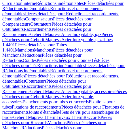
Circulation interne
Réductions indémontables
Pièces détachées pour
Réductions indémontables
Réductions et raccordements,
démontables
Pièces détachées pour Réductions et raccordements,
démontables
Compensateurs
Pièces détachées pour
Compensateurs
Obturateurs
Pièces détachées pour
Obturateurs
Raccordements
Pièces détachées pour
Raccordements
Geberit Mapress Acier Inoxydable, gaz
Pièces
détachées pour Geberit Mapress Acier Inoxydable, gaz
Tubes
1.4401
Pièces détachées pour Tubes
1.4401
Mamelons
Manchons
Pièces détachées pour
Manchons
Réductions
Pièces détachées pour
Réductions
Coudes
Pièces détachées pour Coudes
Tés
Pièces
détachées pour Tés
Réductions indémontables
Pièces détachées pour
Réductions indémontables
Réductions et raccordements,
démontables
Pièces détachées pour Réductions et raccordements,
démontables
Obturateurs
Pièces détachées pour
Obturateurs
Raccordements
Pièces détachées pour
Raccordements
Geberit Mapress Acier Inoxydable, accessoires
Pièces
détachées pour Geberit Mapress Acier Inoxydable,
accessoires
Etanchements pour tubes et raccords
Fixations pour
tubes
Fixations de raccordements
Pièces détachées pour Fixations de
raccordements
Joints d'étanchéité
Sets de vis pour assemblages de
brides
Geberit Mapress Therm
Tuyaux Therm
Raccords
Pièces
détachées pour Raccords
Manchons
Pièces détachées pour
Manchons
Réductions
Pièces détachées pour