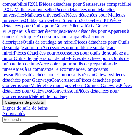
compatibilité [2XL]
Pièces détachées pour Sertisseuses compatibilité
[2XL]
Mallettes universelles
Pièces détachées pour Mallettes
universelles
Mallettes universelles
Pièces détachées pour Mallettes
universelles
Outils pour Geberit Silent-db20 / Geberit PE
Pièces
détachées pour Outils pour Geberit Silent-db20 / Geberit
PE
Appareils à souder électriques
Pièces détachées pour Appareils à
souder électriques
Accessoires pour appareils à souder
électriques
Outils de soudage au miroir
Pièces détachées pour Outils
de soudage au miroir
Accessoires pour outils de soudage au
miroir
Pièces détachées pour Accessoires pour outils de soudage au
miroir
Outils de préparation de tube
Pièces détachées pour Outils de
préparation de tube
Accessoires pour outils de préparation de
tubes
Aides à la commande
Télécommandes
Composants
réseau
Pièces détachées pour Composants réseau
Gateways
Pièces
détachées pour Gateways
Convertisseurs
Pièces détachées pour
Convertisseurs
Matériel de montage
Geberit Connect
Gateways
Pièces
détachées pour Gateways
Convertisseur
Pièces détachées pour
Convertisseur
Matériel de montage
Catégories de produits
Lignes de salle de bains
Nouveautés