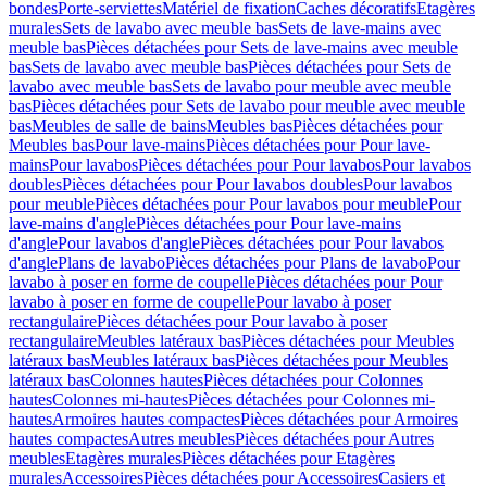
bondes
Porte-serviettes
Matériel de fixation
Caches décoratifs
Etagères
murales
Sets de lavabo avec meuble bas
Sets de lave-mains avec
meuble bas
Pièces détachées pour Sets de lave-mains avec meuble
bas
Sets de lavabo avec meuble bas
Pièces détachées pour Sets de
lavabo avec meuble bas
Sets de lavabo pour meuble avec meuble
bas
Pièces détachées pour Sets de lavabo pour meuble avec meuble
bas
Meubles de salle de bains
Meubles bas
Pièces détachées pour
Meubles bas
Pour lave-mains
Pièces détachées pour Pour lave-
mains
Pour lavabos
Pièces détachées pour Pour lavabos
Pour lavabos
doubles
Pièces détachées pour Pour lavabos doubles
Pour lavabos
pour meuble
Pièces détachées pour Pour lavabos pour meuble
Pour
lave-mains d'angle
Pièces détachées pour Pour lave-mains
d'angle
Pour lavabos d'angle
Pièces détachées pour Pour lavabos
d'angle
Plans de lavabo
Pièces détachées pour Plans de lavabo
Pour
lavabo à poser en forme de coupelle
Pièces détachées pour Pour
lavabo à poser en forme de coupelle
Pour lavabo à poser
rectangulaire
Pièces détachées pour Pour lavabo à poser
rectangulaire
Meubles latéraux bas
Pièces détachées pour Meubles
latéraux bas
Meubles latéraux bas
Pièces détachées pour Meubles
latéraux bas
Colonnes hautes
Pièces détachées pour Colonnes
hautes
Colonnes mi-hautes
Pièces détachées pour Colonnes mi-
hautes
Armoires hautes compactes
Pièces détachées pour Armoires
hautes compactes
Autres meubles
Pièces détachées pour Autres
meubles
Etagères murales
Pièces détachées pour Etagères
murales
Accessoires
Pièces détachées pour Accessoires
Casiers et