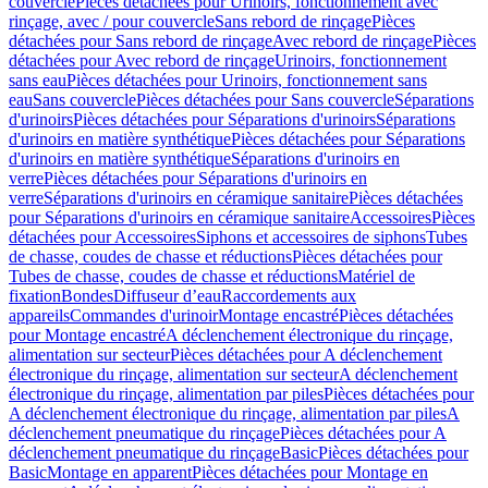
couvercle
Pièces détachées pour Urinoirs, fonctionnement avec
rinçage, avec / pour couvercle
Sans rebord de rinçage
Pièces
détachées pour Sans rebord de rinçage
Avec rebord de rinçage
Pièces
détachées pour Avec rebord de rinçage
Urinoirs, fonctionnement
sans eau
Pièces détachées pour Urinoirs, fonctionnement sans
eau
Sans couvercle
Pièces détachées pour Sans couvercle
Séparations
d'urinoirs
Pièces détachées pour Séparations d'urinoirs
Séparations
d'urinoirs en matière synthétique
Pièces détachées pour Séparations
d'urinoirs en matière synthétique
Séparations d'urinoirs en
verre
Pièces détachées pour Séparations d'urinoirs en
verre
Séparations d'urinoirs en céramique sanitaire
Pièces détachées
pour Séparations d'urinoirs en céramique sanitaire
Accessoires
Pièces
détachées pour Accessoires
Siphons et accessoires de siphons
Tubes
de chasse, coudes de chasse et réductions
Pièces détachées pour
Tubes de chasse, coudes de chasse et réductions
Matériel de
fixation
Bondes
Diffuseur d’eau
Raccordements aux
appareils
Commandes d'urinoir
Montage encastré
Pièces détachées
pour Montage encastré
A déclenchement électronique du rinçage,
alimentation sur secteur
Pièces détachées pour A déclenchement
électronique du rinçage, alimentation sur secteur
A déclenchement
électronique du rinçage, alimentation par piles
Pièces détachées pour
A déclenchement électronique du rinçage, alimentation par piles
A
déclenchement pneumatique du rinçage
Pièces détachées pour A
déclenchement pneumatique du rinçage
Basic
Pièces détachées pour
Basic
Montage en apparent
Pièces détachées pour Montage en