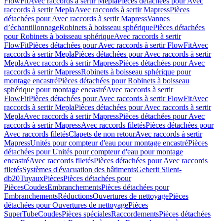
FlowFit
Avec raccords à sertir Mepla
Pièces détachées pour Avec
raccords à sertir Mepla
Avec raccords à sertir Mapress
Pièces
détachées pour Avec raccords à sertir Mapress
Vannes
d’échantillonnage
Robinets à boisseau sphérique
Pièces détachées
pour Robinets à boisseau sphérique
Avec raccords à sertir
FlowFit
Pièces détachées pour Avec raccords à sertir FlowFit
Avec
raccords à sertir Mepla
Pièces détachées pour Avec raccords à sertir
Mepla
Avec raccords à sertir Mapress
Pièces détachées pour Avec
raccords à sertir Mapress
Robinets à boisseau sphérique pour
montage encastré
Pièces détachées pour Robinets à boisseau
sphérique pour montage encastré
Avec raccords à sertir
FlowFit
Pièces détachées pour Avec raccords à sertir FlowFit
Avec
raccords à sertir Mepla
Pièces détachées pour Avec raccords à sertir
Mepla
Avec raccords à sertir Mapress
Pièces détachées pour Avec
raccords à sertir Mapress
Avec raccords filetés
Pièces détachées pour
Avec raccords filetés
Clapets de non retour
Avec raccords à sertir
Mapress
Unités pour compteur d'eau pour montage encastré
Pièces
détachées pour Unités pour compteur d'eau pour montage
encastré
Avec raccords filetés
Pièces détachées pour Avec raccords
filetés
Systèmes d'évacuation des bâtiments
Geberit Silent-
db20
Tuyaux
Pièces
Pièces détachées pour
Pièces
Coudes
Embranchements
Pièces détachées pour
Embranchements
Réductions
Ouvertures de nettoyage
Pièces
détachées pour Ouvertures de nettoyage
Pièces
SuperTube
Coudes
Pièces spéciales
Raccordements
Pièces détachées