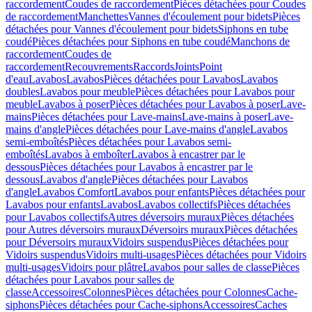
raccordement
Coudes de raccordement
Pièces détachées pour Coudes
de raccordement
Manchettes
Vannes d'écoulement pour bidets
Pièces
détachées pour Vannes d'écoulement pour bidets
Siphons en tube
coudé
Pièces détachées pour Siphons en tube coudé
Manchons de
raccordement
Coudes de
raccordement
Recouvrements
Raccords
Joints
Point
d'eau
Lavabos
Lavabos
Pièces détachées pour Lavabos
Lavabos
doubles
Lavabos pour meuble
Pièces détachées pour Lavabos pour
meuble
Lavabos à poser
Pièces détachées pour Lavabos à poser
Lave-
mains
Pièces détachées pour Lave-mains
Lave-mains à poser
Lave-
mains d'angle
Pièces détachées pour Lave-mains d'angle
Lavabos
semi-emboîtés
Pièces détachées pour Lavabos semi-
emboîtés
Lavabos à emboîter
Lavabos à encastrer par le
dessous
Pièces détachées pour Lavabos à encastrer par le
dessous
Lavabos d'angle
Pièces détachées pour Lavabos
d'angle
Lavabos Comfort
Lavabos pour enfants
Pièces détachées pour
Lavabos pour enfants
Lavabos
Lavabos collectifs
Pièces détachées
pour Lavabos collectifs
Autres déversoirs muraux
Pièces détachées
pour Autres déversoirs muraux
Déversoirs muraux
Pièces détachées
pour Déversoirs muraux
Vidoirs suspendus
Pièces détachées pour
Vidoirs suspendus
Vidoirs multi-usages
Pièces détachées pour Vidoirs
multi-usages
Vidoirs pour plâtre
Lavabos pour salles de classe
Pièces
détachées pour Lavabos pour salles de
classe
Accessoires
Colonnes
Pièces détachées pour Colonnes
Cache-
siphons
Pièces détachées pour Cache-siphons
Accessoires
Caches