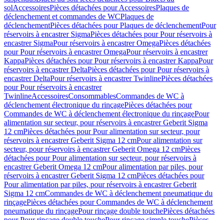
sol
Accessoires
Pièces détachées pour Accessoires
Plaques de
déclenchement et commandes de WC
Plaques de
déclenchement
Pièces détachées pour Plaques de déclenchement
Pour
réservoirs à encastrer Sigma
Pièces détachées pour Pour réservoirs à
encastrer Sigma
Pour réservoirs à encastrer Omega
Pièces détachées
pour Pour réservoirs à encastrer Omega
Pour réservoirs à encastrer
Kappa
Pièces détachées pour Pour réservoirs à encastrer Kappa
Pour
réservoirs à encastrer Delta
Pièces détachées pour Pour réservoirs à
encastrer Delta
Pour réservoirs à encastrer Twinline
Pièces détachées
pour Pour réservoirs à encastrer
Twinline
Accessoires
Consommables
Commandes de WC à
déclenchement électronique du rinçage
Pièces détachées pour
Commandes de WC à déclenchement électronique du rinçage
Pour
alimentation sur secteur, pour réservoirs à encastrer Geberit Sigma
12 cm
Pièces détachées pour Pour alimentation sur secteur, pour
réservoirs à encastrer Geberit Sigma 12 cm
Pour alimentation sur
secteur, pour réservoirs à encastrer Geberit Omega 12 cm
Pièces
détachées pour Pour alimentation sur secteur, pour réservoirs à
encastrer Geberit Omega 12 cm
Pour alimentation par piles, pour
réservoirs à encastrer Geberit Sigma 12 cm
Pièces détachées pour
Pour alimentation par piles, pour réservoirs à encastrer Geberit
Sigma 12 cm
Commandes de WC à déclenchement pneumatique du
rinçage
Pièces détachées pour Commandes de WC à déclenchement
pneumatique du rinçage
Pour rinçage double touche
Pièces détachées
pour Pour rinçage double touche
Pour rinçage simple touche
Pièces