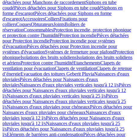
détachées pour Manchons de raccordement
Siphons en tube
coudé
Pièces détachées pour Siphons en tube coudé
Siphons en
forme d'escargot
Pièces détachées pour Siphons en forme
d'escargot
Accessoires
Colliers
Fixations pour
colliers
Coques
Obturateurs
Joints
Boîtiers de
réservation
Consommables
Protection incendie, protection phonique
et protection contre l'humidité
Protection incendie
Pièces détachées
pour Protection incendie
Protection incendie pour systèmes
d'évacuation
Pièces détachées pour Protection incendie pour
systèmes d'évacuation
Systèmes de fermeture pour plafond
Protection
phonique
Isolations des bruits solidiens
Isolations des bruits solidiens
et aériens
Protection contre l'humidité
Etanchements
Clapets de
ventilation pour évacuation
Clapets de ventilation
Clapets de retenue
d’énergie
Evacuation des toitures Geberit Pluvia
Naissances d'eaux
pluviales
Pièces détachées pour Naissances d'eaux
pluviales
Naissances d'eaux pluviales verticales jusqu'à 12 l/s
Pièces
détachées pour Naissances d'eaux pluviales verticales jusqu'à 12
l/s
Naissances d'eaux pluviales verticales jusqu'à 25 l/s
Pièces
détachées pour Naissances d'eaux pluviales verticales jusqu'à 25
l/s
Naissances d'eaux pluviales pour chéneaux
Pièces détachées pour
Naissances d'eaux pluviales pour chéneaux
Naissances d'eaux
pluviales jusqu'à 12 l/s
Pièces détachées pour Naissances d'eaux
pluviales jusqu'à 12 l/s
Naissances d'eaux pluviales jusqu'à 25
l/s
Pièces détachées pour Naissances d'eaux pluviales jusqu'à 25
l/s
Eléments de barrières anti-condensation
Pièces détachées pour