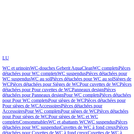
LU
WC et urinoirs
WC-douches Geberit AquaClean
WC complets
Pièces
détachées pour WC complets
WC suspendus
Pièces détachées pour
WC suspendus
WC au sol
Pièces détachées pour WC au sol
Sièges de
WC
Pièces détachées pour Sièges de WC
Pour cuvettes de WC
Pièces
détachées pour Pour cuvettes de WC
Panneaux design
Pièces
détachées pour Panneaux design
Pour WC complets
Pièces détachées
pour Pour WC complets
Pour sièges de WC
Pièces détachées pour
Pour sièges de WC
Accessoires
Pièces détachées pour
Accessoires
Pour WC complets
Pour sièges de WC
Pièces détachées
pour Pour sièges de WC
Pour sièges de WC et WC
complets
Consommables
WC et abattants WC
WC suspendus
Pièces
détachées pour WC suspendus
Cuvettes de WC à fond creux
Pièces
détachées pour Cuvettes de WC à fond creux
Cuvettes de WC à