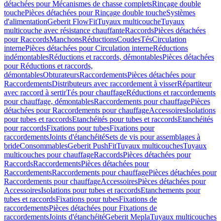
détachées pour Mécanismes de chasse complets
Rinçage double
touche
Pièces détachées pour Rinçage double touche
Systèmes
d'alimentation
Geberit FlowFit
Tuyaux multicouche
Tuyaux
multicouche avec résistance chauffante
Raccords
Pièces détachées
pour Raccords
Manchons
Réductions
Coudes
Tés
Circulation
interne
Pièces détachées pour Circulation interne
Réductions
indémontables
Réductions et raccords, démontables
Pièces détachées
pour Réductions et raccords,
démontables
Obturateurs
Raccordements
Pièces détachées pour
Raccordements
Distributeurs avec raccordement à visser
Répartiteur
avec raccord à sertir
Tés pour chauffage
Réductions et raccordements
pour chauffage, démontables
Raccordements pour chauffage
Pièces
détachées pour Raccordements pour chauffage
Accessoires
Isolations
pour tubes et raccords
Etanchéités pour tubes et raccords
Etanchéités
pour raccords
Fixations pour tubes
Fixations pour
raccordements
Joints d'étanchéité
Sets de vis pour assemblages à
bride
Consommables
Geberit PushFit
Tuyaux multicouches
Tuyaux
multicouches pour chauffage
Raccords
Pièces détachées pour
Raccords
Raccordements
Pièces détachées pour
Raccordements
Raccordements pour chauffage
Pièces détachées pour
Raccordements pour chauffage
Accessoires
Pièces détachées pour
Accessoires
Isolations pour tubes et raccords
Etanchements pour
tubes et raccords
Fixations pour tubes
Fixations de
raccordements
Pièces détachées pour Fixations de
raccordements
Joints d'étanchéité
Geberit Mepla
Tuyaux multicouches