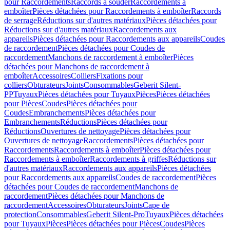
pour Raccordements
Raccords à souder
Raccordements à
emboîter
Pièces détachées pour Raccordements à emboîter
Raccords
de serrage
Réductions sur d'autres matériaux
Pièces détachées pour
Réductions sur d'autres matériaux
Raccordements aux
appareils
Pièces détachées pour Raccordements aux appareils
Coudes
de raccordement
Pièces détachées pour Coudes de
raccordement
Manchons de raccordement à emboîter
Pièces
détachées pour Manchons de raccordement à
emboîter
Accessoires
Colliers
Fixations pour
colliers
Obturateurs
Joints
Consommables
Geberit Silent-
PP
Tuyaux
Pièces détachées pour Tuyaux
Pièces
Pièces détachées
pour Pièces
Coudes
Pièces détachées pour
Coudes
Embranchements
Pièces détachées pour
Embranchements
Réductions
Pièces détachées pour
Réductions
Ouvertures de nettoyage
Pièces détachées pour
Ouvertures de nettoyage
Raccordements
Pièces détachées pour
Raccordements
Raccordements à emboîter
Pièces détachées pour
Raccordements à emboîter
Raccordements à griffes
Réductions sur
d'autres matériaux
Raccordements aux appareils
Pièces détachées
pour Raccordements aux appareils
Coudes de raccordement
Pièces
détachées pour Coudes de raccordement
Manchons de
raccordement
Pièces détachées pour Manchons de
raccordement
Accessoires
Obturateurs
Joints
Cape de
protection
Consommables
Geberit Silent-Pro
Tuyaux
Pièces détachées
pour Tuyaux
Pièces
Pièces détachées pour Pièces
Coudes
Pièces