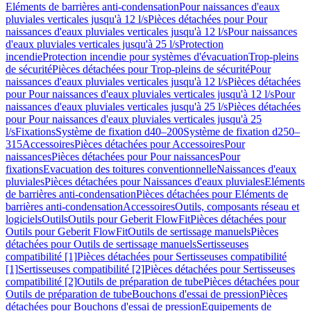
Eléments de barrières anti-condensation
Pour naissances d'eaux
pluviales verticales jusqu'à 12 l/s
Pièces détachées pour Pour
naissances d'eaux pluviales verticales jusqu'à 12 l/s
Pour naissances
d'eaux pluviales verticales jusqu'à 25 l/s
Protection
incendie
Protection incendie pour systèmes d'évacuation
Trop-pleins
de sécurité
Pièces détachées pour Trop-pleins de sécurité
Pour
naissances d'eaux pluviales verticales jusqu'à 12 l/s
Pièces détachées
pour Pour naissances d'eaux pluviales verticales jusqu'à 12 l/s
Pour
naissances d'eaux pluviales verticales jusqu'à 25 l/s
Pièces détachées
pour Pour naissances d'eaux pluviales verticales jusqu'à 25
l/s
Fixations
Système de fixation d40–200
Système de fixation d250–
315
Accessoires
Pièces détachées pour Accessoires
Pour
naissances
Pièces détachées pour Pour naissances
Pour
fixations
Evacuation des toitures conventionnelle
Naissances d'eaux
pluviales
Pièces détachées pour Naissances d'eaux pluviales
Eléments
de barrières anti-condensation
Pièces détachées pour Eléments de
barrières anti-condensation
Accessoires
Outils, composants réseau et
logiciels
Outils
Outils pour Geberit FlowFit
Pièces détachées pour
Outils pour Geberit FlowFit
Outils de sertissage manuels
Pièces
détachées pour Outils de sertissage manuels
Sertisseuses
compatibilité [1]
Pièces détachées pour Sertisseuses compatibilité
[1]
Sertisseuses compatibilité [2]
Pièces détachées pour Sertisseuses
compatibilité [2]
Outils de préparation de tube
Pièces détachées pour
Outils de préparation de tube
Bouchons d'essai de pression
Pièces
détachées pour Bouchons d'essai de pression
Equipements de