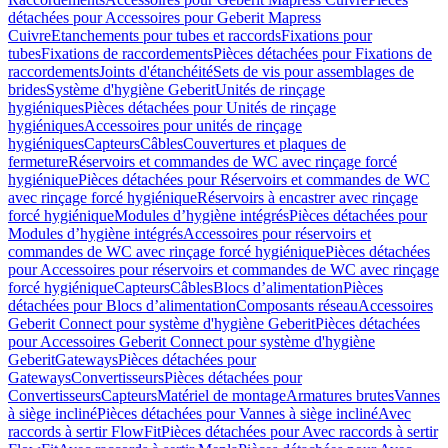
détachées pour Accessoires pour Geberit Mapress
Cuivre
Etanchements pour tubes et raccords
Fixations pour
tubes
Fixations de raccordements
Pièces détachées pour Fixations de
raccordements
Joints d'étanchéité
Sets de vis pour assemblages de
brides
Système d'hygiène Geberit
Unités de rinçage
hygiéniques
Pièces détachées pour Unités de rinçage
hygiéniques
Accessoires pour unités de rinçage
hygiéniques
Capteurs
Câbles
Couvertures et plaques de
fermeture
Réservoirs et commandes de WC avec rinçage forcé
hygiénique
Pièces détachées pour Réservoirs et commandes de WC
avec rinçage forcé hygiénique
Réservoirs à encastrer avec rinçage
forcé hygiénique
Modules d’hygiène intégrés
Pièces détachées pour
Modules d’hygiène intégrés
Accessoires pour réservoirs et
commandes de WC avec rinçage forcé hygiénique
Pièces détachées
pour Accessoires pour réservoirs et commandes de WC avec rinçage
forcé hygiénique
Capteurs
Câbles
Blocs d’alimentation
Pièces
détachées pour Blocs d’alimentation
Composants réseau
Accessoires
Geberit Connect pour système d'hygiène Geberit
Pièces détachées
pour Accessoires Geberit Connect pour système d'hygiène
Geberit
Gateways
Pièces détachées pour
Gateways
Convertisseurs
Pièces détachées pour
Convertisseurs
Capteurs
Matériel de montage
Armatures brutes
Vannes
à siège incliné
Pièces détachées pour Vannes à siège incliné
Avec
raccords à sertir FlowFit
Pièces détachées pour Avec raccords à sertir