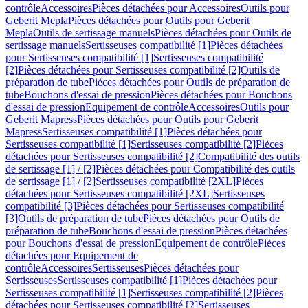
contrôle
Accessoires
Pièces détachées pour Accessoires
Outils pour
Geberit Mepla
Pièces détachées pour Outils pour Geberit
Mepla
Outils de sertissage manuels
Pièces détachées pour Outils de
sertissage manuels
Sertisseuses compatibilité [1]
Pièces détachées
pour Sertisseuses compatibilité [1]
Sertisseuses compatibilité
[2]
Pièces détachées pour Sertisseuses compatibilité [2]
Outils de
préparation de tube
Pièces détachées pour Outils de préparation de
tube
Bouchons d'essai de pression
Pièces détachées pour Bouchons
d'essai de pression
Equipement de contrôle
Accessoires
Outils pour
Geberit Mapress
Pièces détachées pour Outils pour Geberit
Mapress
Sertisseuses compatibilité [1]
Pièces détachées pour
Sertisseuses compatibilité [1]
Sertisseuses compatibilité [2]
Pièces
détachées pour Sertisseuses compatibilité [2]
Compatibilité des outils
de sertissage [1] / [2]
Pièces détachées pour Compatibilité des outils
de sertissage [1] / [2]
Sertisseuses compatibilité [2XL]
Pièces
détachées pour Sertisseuses compatibilité [2XL]
Sertisseuses
compatibilité [3]
Pièces détachées pour Sertisseuses compatibilité
[3]
Outils de préparation de tube
Pièces détachées pour Outils de
préparation de tube
Bouchons d'essai de pression
Pièces détachées
pour Bouchons d'essai de pression
Equipement de contrôle
Pièces
détachées pour Equipement de
contrôle
Accessoires
Sertisseuses
Pièces détachées pour
Sertisseuses
Sertisseuses compatibilité [1]
Pièces détachées pour
Sertisseuses compatibilité [1]
Sertisseuses compatibilité [2]
Pièces
détachées pour Sertisseuses compatibilité [2]
Sertisseuses