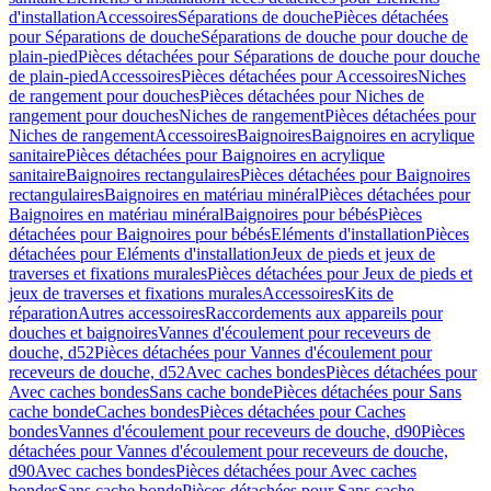
d'installation
Accessoires
Séparations de douche
Pièces détachées
pour Séparations de douche
Séparations de douche pour douche de
plain-pied
Pièces détachées pour Séparations de douche pour douche
de plain-pied
Accessoires
Pièces détachées pour Accessoires
Niches
de rangement pour douches
Pièces détachées pour Niches de
rangement pour douches
Niches de rangement
Pièces détachées pour
Niches de rangement
Accessoires
Baignoires
Baignoires en acrylique
sanitaire
Pièces détachées pour Baignoires en acrylique
sanitaire
Baignoires rectangulaires
Pièces détachées pour Baignoires
rectangulaires
Baignoires en matériau minéral
Pièces détachées pour
Baignoires en matériau minéral
Baignoires pour bébés
Pièces
détachées pour Baignoires pour bébés
Eléments d'installation
Pièces
détachées pour Eléments d'installation
Jeux de pieds et jeux de
traverses et fixations murales
Pièces détachées pour Jeux de pieds et
jeux de traverses et fixations murales
Accessoires
Kits de
réparation
Autres accessoires
Raccordements aux appareils pour
douches et baignoires
Vannes d'écoulement pour receveurs de
douche, d52
Pièces détachées pour Vannes d'écoulement pour
receveurs de douche, d52
Avec caches bondes
Pièces détachées pour
Avec caches bondes
Sans cache bonde
Pièces détachées pour Sans
cache bonde
Caches bondes
Pièces détachées pour Caches
bondes
Vannes d'écoulement pour receveurs de douche, d90
Pièces
détachées pour Vannes d'écoulement pour receveurs de douche,
d90
Avec caches bondes
Pièces détachées pour Avec caches
bondes
Sans cache bonde
Pièces détachées pour Sans cache