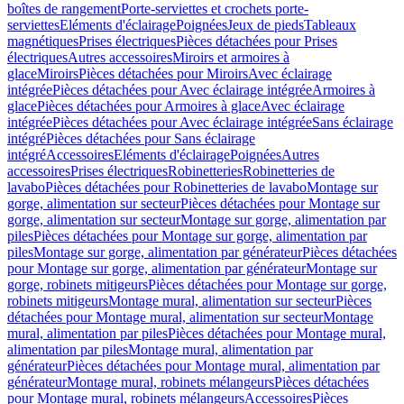
boîtes de rangement
Porte-serviettes et crochets porte-
serviettes
Eléments d'éclairage
Poignées
Jeux de pieds
Tableaux
magnétiques
Prises électriques
Pièces détachées pour Prises
électriques
Autres accessoires
Miroirs et armoires à
glace
Miroirs
Pièces détachées pour Miroirs
Avec éclairage
intégrée
Pièces détachées pour Avec éclairage intégrée
Armoires à
glace
Pièces détachées pour Armoires à glace
Avec éclairage
intégrée
Pièces détachées pour Avec éclairage intégrée
Sans éclairage
intégré
Pièces détachées pour Sans éclairage
intégré
Accessoires
Eléments d'éclairage
Poignées
Autres
accessoires
Prises électriques
Robinetteries
Robinetteries de
lavabo
Pièces détachées pour Robinetteries de lavabo
Montage sur
gorge, alimentation sur secteur
Pièces détachées pour Montage sur
gorge, alimentation sur secteur
Montage sur gorge, alimentation par
piles
Pièces détachées pour Montage sur gorge, alimentation par
piles
Montage sur gorge, alimentation par générateur
Pièces détachées
pour Montage sur gorge, alimentation par générateur
Montage sur
gorge, robinets mitigeurs
Pièces détachées pour Montage sur gorge,
robinets mitigeurs
Montage mural, alimentation sur secteur
Pièces
détachées pour Montage mural, alimentation sur secteur
Montage
mural, alimentation par piles
Pièces détachées pour Montage mural,
alimentation par piles
Montage mural, alimentation par
générateur
Pièces détachées pour Montage mural, alimentation par
générateur
Montage mural, robinets mélangeurs
Pièces détachées
pour Montage mural, robinets mélangeurs
Accessoires
Pièces