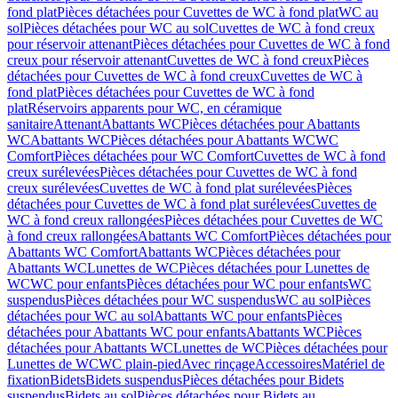
fond plat
Pièces détachées pour Cuvettes de WC à fond plat
WC au
sol
Pièces détachées pour WC au sol
Cuvettes de WC à fond creux
pour réservoir attenant
Pièces détachées pour Cuvettes de WC à fond
creux pour réservoir attenant
Cuvettes de WC à fond creux
Pièces
détachées pour Cuvettes de WC à fond creux
Cuvettes de WC à
fond plat
Pièces détachées pour Cuvettes de WC à fond
plat
Réservoirs apparents pour WC, en céramique
sanitaire
Attenant
Abattants WC
Pièces détachées pour Abattants
WC
Abattants WC
Pièces détachées pour Abattants WC
WC
Comfort
Pièces détachées pour WC Comfort
Cuvettes de WC à fond
creux surélevées
Pièces détachées pour Cuvettes de WC à fond
creux surélevées
Cuvettes de WC à fond plat surélevées
Pièces
détachées pour Cuvettes de WC à fond plat surélevées
Cuvettes de
WC à fond creux rallongées
Pièces détachées pour Cuvettes de WC
à fond creux rallongées
Abattants WC Comfort
Pièces détachées pour
Abattants WC Comfort
Abattants WC
Pièces détachées pour
Abattants WC
Lunettes de WC
Pièces détachées pour Lunettes de
WC
WC pour enfants
Pièces détachées pour WC pour enfants
WC
suspendus
Pièces détachées pour WC suspendus
WC au sol
Pièces
détachées pour WC au sol
Abattants WC pour enfants
Pièces
détachées pour Abattants WC pour enfants
Abattants WC
Pièces
détachées pour Abattants WC
Lunettes de WC
Pièces détachées pour
Lunettes de WC
WC plain-pied
Avec rinçage
Accessoires
Matériel de
fixation
Bidets
Bidets suspendus
Pièces détachées pour Bidets
suspendus
Bidets au sol
Pièces détachées pour Bidets au