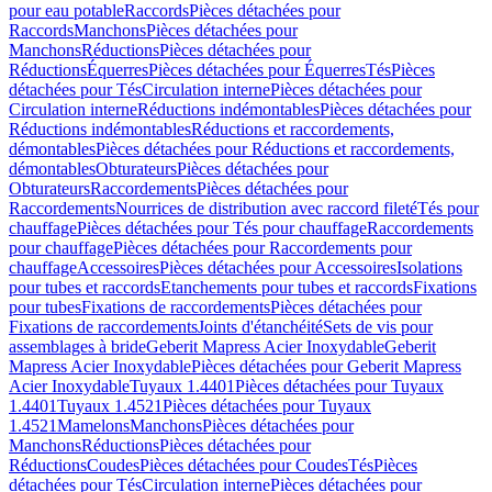
pour eau potable
Raccords
Pièces détachées pour
Raccords
Manchons
Pièces détachées pour
Manchons
Réductions
Pièces détachées pour
Réductions
Équerres
Pièces détachées pour Équerres
Tés
Pièces
détachées pour Tés
Circulation interne
Pièces détachées pour
Circulation interne
Réductions indémontables
Pièces détachées pour
Réductions indémontables
Réductions et raccordements,
démontables
Pièces détachées pour Réductions et raccordements,
démontables
Obturateurs
Pièces détachées pour
Obturateurs
Raccordements
Pièces détachées pour
Raccordements
Nourrices de distribution avec raccord fileté
Tés pour
chauffage
Pièces détachées pour Tés pour chauffage
Raccordements
pour chauffage
Pièces détachées pour Raccordements pour
chauffage
Accessoires
Pièces détachées pour Accessoires
Isolations
pour tubes et raccords
Etanchements pour tubes et raccords
Fixations
pour tubes
Fixations de raccordements
Pièces détachées pour
Fixations de raccordements
Joints d'étanchéité
Sets de vis pour
assemblages à bride
Geberit Mapress Acier Inoxydable
Geberit
Mapress Acier Inoxydable
Pièces détachées pour Geberit Mapress
Acier Inoxydable
Tuyaux 1.4401
Pièces détachées pour Tuyaux
1.4401
Tuyaux 1.4521
Pièces détachées pour Tuyaux
1.4521
Mamelons
Manchons
Pièces détachées pour
Manchons
Réductions
Pièces détachées pour
Réductions
Coudes
Pièces détachées pour Coudes
Tés
Pièces
détachées pour Tés
Circulation interne
Pièces détachées pour