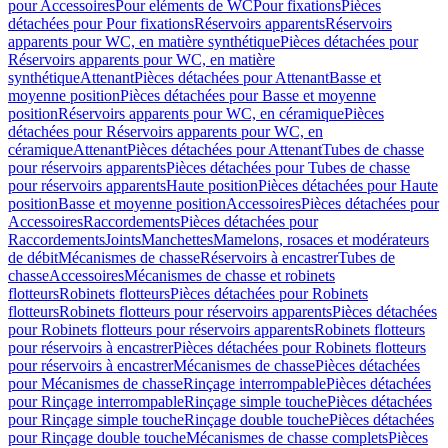
pour Accessoires
Pour eléments de WC
Pour fixations
Pièces
détachées pour Pour fixations
Réservoirs apparents
Réservoirs
apparents pour WC, en matière synthétique
Pièces détachées pour
Réservoirs apparents pour WC, en matière
synthétique
Attenant
Pièces détachées pour Attenant
Basse et
moyenne position
Pièces détachées pour Basse et moyenne
position
Réservoirs apparents pour WC, en céramique
Pièces
détachées pour Réservoirs apparents pour WC, en
céramique
Attenant
Pièces détachées pour Attenant
Tubes de chasse
pour réservoirs apparents
Pièces détachées pour Tubes de chasse
pour réservoirs apparents
Haute position
Pièces détachées pour Haute
position
Basse et moyenne position
Accessoires
Pièces détachées pour
Accessoires
Raccordements
Pièces détachées pour
Raccordements
Joints
Manchettes
Mamelons, rosaces et modérateurs
de débit
Mécanismes de chasse
Réservoirs à encastrer
Tubes de
chasse
Accessoires
Mécanismes de chasse et robinets
flotteurs
Robinets flotteurs
Pièces détachées pour Robinets
flotteurs
Robinets flotteurs pour réservoirs apparents
Pièces détachées
pour Robinets flotteurs pour réservoirs apparents
Robinets flotteurs
pour réservoirs à encastrer
Pièces détachées pour Robinets flotteurs
pour réservoirs à encastrer
Mécanismes de chasse
Pièces détachées
pour Mécanismes de chasse
Rinçage interrompable
Pièces détachées
pour Rinçage interrompable
Rinçage simple touche
Pièces détachées
pour Rinçage simple touche
Rinçage double touche
Pièces détachées
pour Rinçage double touche
Mécanismes de chasse complets
Pièces