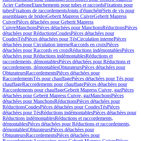
Acier Carbone
Etanchements pour tubes et raccords
Fixations pour
tubes
Fixations de raccordements
Joints d'étanchéité
Sets de vis pour
assemblages de brides
Geberit Mapress Cuivre
Geberit Mapress
Cuivre
Pièces détachées pour Geberit Mapress
Cuivre
Manchons
Pièces détachées pour Manchons
Réductions
Pièces
détachées pour Réductions
Coudes
Pièces détachées pour
Coudes
Tés
Pièces détachées pour Tés
Circulation interne
Pièces
détachées pour Circulation interne
Raccords en croix
Pièces
détachées pour Raccords en croix
Réductions indémontables
Pièces
détachées pour Réductions indémontables
Réductions et
raccordements, démontables
Pièces détachées pour Réductions et
raccordements, démontables
Obturateurs
Pièces détachées pour
Obturateurs
Raccordements
Pièces détachées pour
Raccordements
Tés pour chauffage
Pièces détachées pour Tés pour
chauffage
Raccordements pour chauffage
Pièces détachées pour
Raccordements pour chauffage
Geberit Mapress Cuivre, gaz
Pièces
détachées pour Geberit Mapress Cuivre, gaz
Manchons
Pièces
détachées pour Manchons
Réductions
Pièces détachées pour
Réductions
Coudes
Pièces détachées pour Coudes
Tés
Pièces
détachées pour Tés
Réductions indémontables
Pièces détachées pour
Réductions indémontables
Réductions et raccordements,
démontables
Pièces détachées pour Réductions et raccordements,
démontables
Obturateurs
Pièces détachées pour
Obturateurs
Raccordements
Pièces détachées pour
Raccordements
Accessoires pour Geberit Mapress Cuivre
Pièces