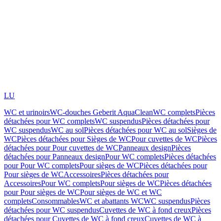
LU
WC et urinoirs
WC-douches Geberit AquaClean
WC complets
Pièces
détachées pour WC complets
WC suspendus
Pièces détachées pour
WC suspendus
WC au sol
Pièces détachées pour WC au sol
Sièges de
WC
Pièces détachées pour Sièges de WC
Pour cuvettes de WC
Pièces
détachées pour Pour cuvettes de WC
Panneaux design
Pièces
détachées pour Panneaux design
Pour WC complets
Pièces détachées
pour Pour WC complets
Pour sièges de WC
Pièces détachées pour
Pour sièges de WC
Accessoires
Pièces détachées pour
Accessoires
Pour WC complets
Pour sièges de WC
Pièces détachées
pour Pour sièges de WC
Pour sièges de WC et WC
complets
Consommables
WC et abattants WC
WC suspendus
Pièces
détachées pour WC suspendus
Cuvettes de WC à fond creux
Pièces
détachées pour Cuvettes de WC à fond creux
Cuvettes de WC à