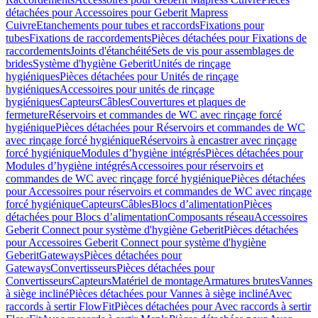
détachées pour Accessoires pour Geberit Mapress
Cuivre
Etanchements pour tubes et raccords
Fixations pour
tubes
Fixations de raccordements
Pièces détachées pour Fixations de
raccordements
Joints d'étanchéité
Sets de vis pour assemblages de
brides
Système d'hygiène Geberit
Unités de rinçage
hygiéniques
Pièces détachées pour Unités de rinçage
hygiéniques
Accessoires pour unités de rinçage
hygiéniques
Capteurs
Câbles
Couvertures et plaques de
fermeture
Réservoirs et commandes de WC avec rinçage forcé
hygiénique
Pièces détachées pour Réservoirs et commandes de WC
avec rinçage forcé hygiénique
Réservoirs à encastrer avec rinçage
forcé hygiénique
Modules d’hygiène intégrés
Pièces détachées pour
Modules d’hygiène intégrés
Accessoires pour réservoirs et
commandes de WC avec rinçage forcé hygiénique
Pièces détachées
pour Accessoires pour réservoirs et commandes de WC avec rinçage
forcé hygiénique
Capteurs
Câbles
Blocs d’alimentation
Pièces
détachées pour Blocs d’alimentation
Composants réseau
Accessoires
Geberit Connect pour système d'hygiène Geberit
Pièces détachées
pour Accessoires Geberit Connect pour système d'hygiène
Geberit
Gateways
Pièces détachées pour
Gateways
Convertisseurs
Pièces détachées pour
Convertisseurs
Capteurs
Matériel de montage
Armatures brutes
Vannes
à siège incliné
Pièces détachées pour Vannes à siège incliné
Avec
raccords à sertir FlowFit
Pièces détachées pour Avec raccords à sertir