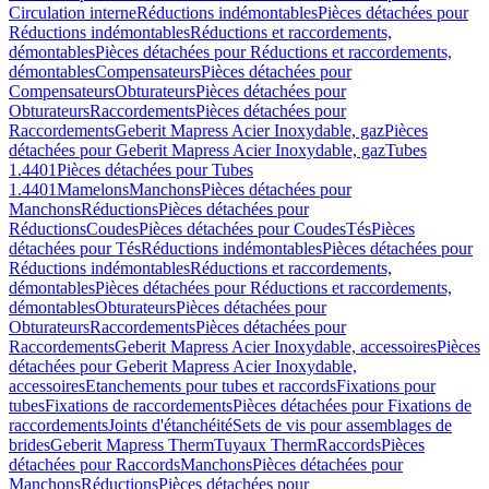
Circulation interne
Réductions indémontables
Pièces détachées pour
Réductions indémontables
Réductions et raccordements,
démontables
Pièces détachées pour Réductions et raccordements,
démontables
Compensateurs
Pièces détachées pour
Compensateurs
Obturateurs
Pièces détachées pour
Obturateurs
Raccordements
Pièces détachées pour
Raccordements
Geberit Mapress Acier Inoxydable, gaz
Pièces
détachées pour Geberit Mapress Acier Inoxydable, gaz
Tubes
1.4401
Pièces détachées pour Tubes
1.4401
Mamelons
Manchons
Pièces détachées pour
Manchons
Réductions
Pièces détachées pour
Réductions
Coudes
Pièces détachées pour Coudes
Tés
Pièces
détachées pour Tés
Réductions indémontables
Pièces détachées pour
Réductions indémontables
Réductions et raccordements,
démontables
Pièces détachées pour Réductions et raccordements,
démontables
Obturateurs
Pièces détachées pour
Obturateurs
Raccordements
Pièces détachées pour
Raccordements
Geberit Mapress Acier Inoxydable, accessoires
Pièces
détachées pour Geberit Mapress Acier Inoxydable,
accessoires
Etanchements pour tubes et raccords
Fixations pour
tubes
Fixations de raccordements
Pièces détachées pour Fixations de
raccordements
Joints d'étanchéité
Sets de vis pour assemblages de
brides
Geberit Mapress Therm
Tuyaux Therm
Raccords
Pièces
détachées pour Raccords
Manchons
Pièces détachées pour
Manchons
Réductions
Pièces détachées pour