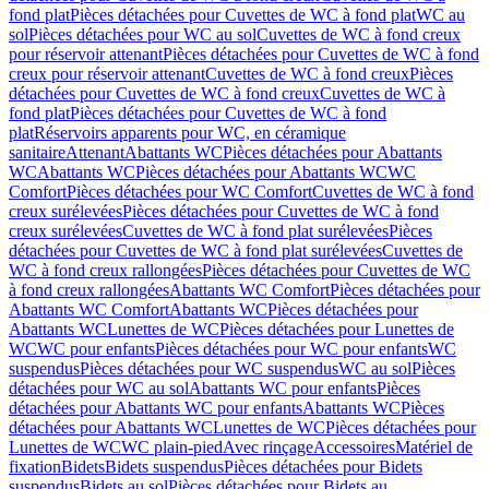
fond plat
Pièces détachées pour Cuvettes de WC à fond plat
WC au
sol
Pièces détachées pour WC au sol
Cuvettes de WC à fond creux
pour réservoir attenant
Pièces détachées pour Cuvettes de WC à fond
creux pour réservoir attenant
Cuvettes de WC à fond creux
Pièces
détachées pour Cuvettes de WC à fond creux
Cuvettes de WC à
fond plat
Pièces détachées pour Cuvettes de WC à fond
plat
Réservoirs apparents pour WC, en céramique
sanitaire
Attenant
Abattants WC
Pièces détachées pour Abattants
WC
Abattants WC
Pièces détachées pour Abattants WC
WC
Comfort
Pièces détachées pour WC Comfort
Cuvettes de WC à fond
creux surélevées
Pièces détachées pour Cuvettes de WC à fond
creux surélevées
Cuvettes de WC à fond plat surélevées
Pièces
détachées pour Cuvettes de WC à fond plat surélevées
Cuvettes de
WC à fond creux rallongées
Pièces détachées pour Cuvettes de WC
à fond creux rallongées
Abattants WC Comfort
Pièces détachées pour
Abattants WC Comfort
Abattants WC
Pièces détachées pour
Abattants WC
Lunettes de WC
Pièces détachées pour Lunettes de
WC
WC pour enfants
Pièces détachées pour WC pour enfants
WC
suspendus
Pièces détachées pour WC suspendus
WC au sol
Pièces
détachées pour WC au sol
Abattants WC pour enfants
Pièces
détachées pour Abattants WC pour enfants
Abattants WC
Pièces
détachées pour Abattants WC
Lunettes de WC
Pièces détachées pour
Lunettes de WC
WC plain-pied
Avec rinçage
Accessoires
Matériel de
fixation
Bidets
Bidets suspendus
Pièces détachées pour Bidets
suspendus
Bidets au sol
Pièces détachées pour Bidets au