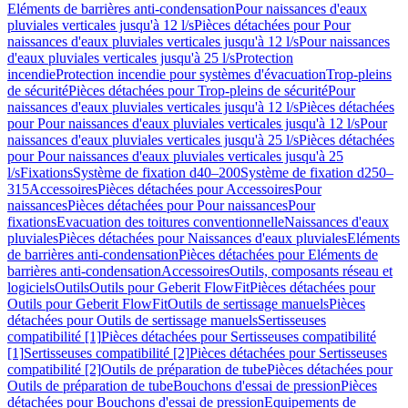
Eléments de barrières anti-condensation
Pour naissances d'eaux
pluviales verticales jusqu'à 12 l/s
Pièces détachées pour Pour
naissances d'eaux pluviales verticales jusqu'à 12 l/s
Pour naissances
d'eaux pluviales verticales jusqu'à 25 l/s
Protection
incendie
Protection incendie pour systèmes d'évacuation
Trop-pleins
de sécurité
Pièces détachées pour Trop-pleins de sécurité
Pour
naissances d'eaux pluviales verticales jusqu'à 12 l/s
Pièces détachées
pour Pour naissances d'eaux pluviales verticales jusqu'à 12 l/s
Pour
naissances d'eaux pluviales verticales jusqu'à 25 l/s
Pièces détachées
pour Pour naissances d'eaux pluviales verticales jusqu'à 25
l/s
Fixations
Système de fixation d40–200
Système de fixation d250–
315
Accessoires
Pièces détachées pour Accessoires
Pour
naissances
Pièces détachées pour Pour naissances
Pour
fixations
Evacuation des toitures conventionnelle
Naissances d'eaux
pluviales
Pièces détachées pour Naissances d'eaux pluviales
Eléments
de barrières anti-condensation
Pièces détachées pour Eléments de
barrières anti-condensation
Accessoires
Outils, composants réseau et
logiciels
Outils
Outils pour Geberit FlowFit
Pièces détachées pour
Outils pour Geberit FlowFit
Outils de sertissage manuels
Pièces
détachées pour Outils de sertissage manuels
Sertisseuses
compatibilité [1]
Pièces détachées pour Sertisseuses compatibilité
[1]
Sertisseuses compatibilité [2]
Pièces détachées pour Sertisseuses
compatibilité [2]
Outils de préparation de tube
Pièces détachées pour
Outils de préparation de tube
Bouchons d'essai de pression
Pièces
détachées pour Bouchons d'essai de pression
Equipements de