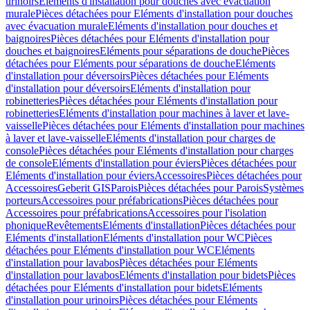
urinoirs
Eléments d'installation pour douches avec évacuation
murale
Pièces détachées pour Eléments d'installation pour douches
avec évacuation murale
Eléments d'installation pour douches et
baignoires
Pièces détachées pour Eléments d'installation pour
douches et baignoires
Eléments pour séparations de douche
Pièces
détachées pour Eléments pour séparations de douche
Eléments
d'installation pour déversoirs
Pièces détachées pour Eléments
d'installation pour déversoirs
Eléments d'installation pour
robinetteries
Pièces détachées pour Eléments d'installation pour
robinetteries
Eléments d'installation pour machines à laver et lave-
vaisselle
Pièces détachées pour Eléments d'installation pour machines
à laver et lave-vaisselle
Eléments d'installation pour charges de
console
Pièces détachées pour Eléments d'installation pour charges
de console
Eléments d'installation pour éviers
Pièces détachées pour
Eléments d'installation pour éviers
Accessoires
Pièces détachées pour
Accessoires
Geberit GIS
Parois
Pièces détachées pour Parois
Systèmes
porteurs
Accessoires pour préfabrications
Pièces détachées pour
Accessoires pour préfabrications
Accessoires pour l'isolation
phonique
Revêtements
Eléments d'installation
Pièces détachées pour
Eléments d'installation
Eléments d'installation pour WC
Pièces
détachées pour Eléments d'installation pour WC
Eléments
d'installation pour lavabos
Pièces détachées pour Eléments
d'installation pour lavabos
Eléments d'installation pour bidets
Pièces
détachées pour Eléments d'installation pour bidets
Eléments
d'installation pour urinoirs
Pièces détachées pour Eléments