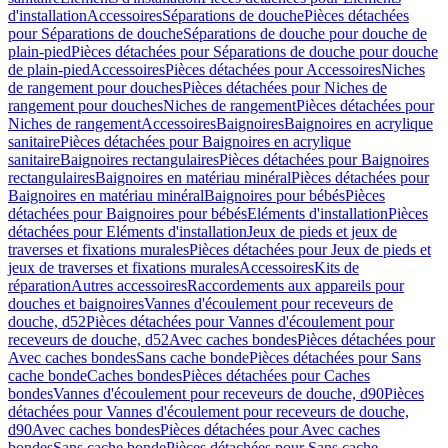
d'installation
Accessoires
Séparations de douche
Pièces détachées
pour Séparations de douche
Séparations de douche pour douche de
plain-pied
Pièces détachées pour Séparations de douche pour douche
de plain-pied
Accessoires
Pièces détachées pour Accessoires
Niches
de rangement pour douches
Pièces détachées pour Niches de
rangement pour douches
Niches de rangement
Pièces détachées pour
Niches de rangement
Accessoires
Baignoires
Baignoires en acrylique
sanitaire
Pièces détachées pour Baignoires en acrylique
sanitaire
Baignoires rectangulaires
Pièces détachées pour Baignoires
rectangulaires
Baignoires en matériau minéral
Pièces détachées pour
Baignoires en matériau minéral
Baignoires pour bébés
Pièces
détachées pour Baignoires pour bébés
Eléments d'installation
Pièces
détachées pour Eléments d'installation
Jeux de pieds et jeux de
traverses et fixations murales
Pièces détachées pour Jeux de pieds et
jeux de traverses et fixations murales
Accessoires
Kits de
réparation
Autres accessoires
Raccordements aux appareils pour
douches et baignoires
Vannes d'écoulement pour receveurs de
douche, d52
Pièces détachées pour Vannes d'écoulement pour
receveurs de douche, d52
Avec caches bondes
Pièces détachées pour
Avec caches bondes
Sans cache bonde
Pièces détachées pour Sans
cache bonde
Caches bondes
Pièces détachées pour Caches
bondes
Vannes d'écoulement pour receveurs de douche, d90
Pièces
détachées pour Vannes d'écoulement pour receveurs de douche,
d90
Avec caches bondes
Pièces détachées pour Avec caches
bondes
Sans cache bonde
Pièces détachées pour Sans cache