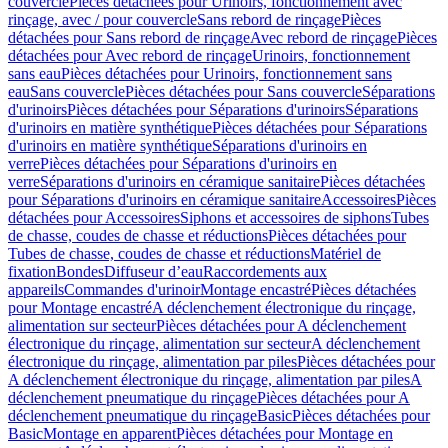
couvercle
Pièces détachées pour Urinoirs, fonctionnement avec
rinçage, avec / pour couvercle
Sans rebord de rinçage
Pièces
détachées pour Sans rebord de rinçage
Avec rebord de rinçage
Pièces
détachées pour Avec rebord de rinçage
Urinoirs, fonctionnement
sans eau
Pièces détachées pour Urinoirs, fonctionnement sans
eau
Sans couvercle
Pièces détachées pour Sans couvercle
Séparations
d'urinoirs
Pièces détachées pour Séparations d'urinoirs
Séparations
d'urinoirs en matière synthétique
Pièces détachées pour Séparations
d'urinoirs en matière synthétique
Séparations d'urinoirs en
verre
Pièces détachées pour Séparations d'urinoirs en
verre
Séparations d'urinoirs en céramique sanitaire
Pièces détachées
pour Séparations d'urinoirs en céramique sanitaire
Accessoires
Pièces
détachées pour Accessoires
Siphons et accessoires de siphons
Tubes
de chasse, coudes de chasse et réductions
Pièces détachées pour
Tubes de chasse, coudes de chasse et réductions
Matériel de
fixation
Bondes
Diffuseur d’eau
Raccordements aux
appareils
Commandes d'urinoir
Montage encastré
Pièces détachées
pour Montage encastré
A déclenchement électronique du rinçage,
alimentation sur secteur
Pièces détachées pour A déclenchement
électronique du rinçage, alimentation sur secteur
A déclenchement
électronique du rinçage, alimentation par piles
Pièces détachées pour
A déclenchement électronique du rinçage, alimentation par piles
A
déclenchement pneumatique du rinçage
Pièces détachées pour A
déclenchement pneumatique du rinçage
Basic
Pièces détachées pour
Basic
Montage en apparent
Pièces détachées pour Montage en