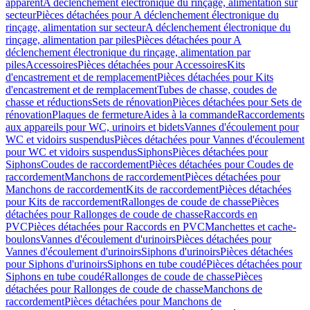
apparent
A déclenchement électronique du rinçage, alimentation sur
secteur
Pièces détachées pour A déclenchement électronique du
rinçage, alimentation sur secteur
A déclenchement électronique du
rinçage, alimentation par piles
Pièces détachées pour A
déclenchement électronique du rinçage, alimentation par
piles
Accessoires
Pièces détachées pour Accessoires
Kits
d'encastrement et de remplacement
Pièces détachées pour Kits
d'encastrement et de remplacement
Tubes de chasse, coudes de
chasse et réductions
Sets de rénovation
Pièces détachées pour Sets de
rénovation
Plaques de fermeture
Aides à la commande
Raccordements
aux appareils pour WC, urinoirs et bidets
Vannes d'écoulement pour
WC et vidoirs suspendus
Pièces détachées pour Vannes d'écoulement
pour WC et vidoirs suspendus
Siphons
Pièces détachées pour
Siphons
Coudes de raccordement
Pièces détachées pour Coudes de
raccordement
Manchons de raccordement
Pièces détachées pour
Manchons de raccordement
Kits de raccordement
Pièces détachées
pour Kits de raccordement
Rallonges de coude de chasse
Pièces
détachées pour Rallonges de coude de chasse
Raccords en
PVC
Pièces détachées pour Raccords en PVC
Manchettes et cache-
boulons
Vannes d'écoulement d'urinoirs
Pièces détachées pour
Vannes d'écoulement d'urinoirs
Siphons d'urinoirs
Pièces détachées
pour Siphons d'urinoirs
Siphons en tube coudé
Pièces détachées pour
Siphons en tube coudé
Rallonges de coude de chasse
Pièces
détachées pour Rallonges de coude de chasse
Manchons de
raccordement
Pièces détachées pour Manchons de