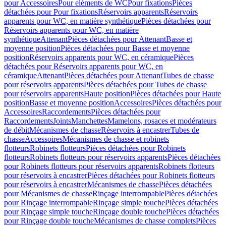
pour Accessoires
Pour eléments de WC
Pour fixations
Pièces
détachées pour Pour fixations
Réservoirs apparents
Réservoirs
apparents pour WC, en matière synthétique
Pièces détachées pour
Réservoirs apparents pour WC, en matière
synthétique
Attenant
Pièces détachées pour Attenant
Basse et
moyenne position
Pièces détachées pour Basse et moyenne
position
Réservoirs apparents pour WC, en céramique
Pièces
détachées pour Réservoirs apparents pour WC, en
céramique
Attenant
Pièces détachées pour Attenant
Tubes de chasse
pour réservoirs apparents
Pièces détachées pour Tubes de chasse
pour réservoirs apparents
Haute position
Pièces détachées pour Haute
position
Basse et moyenne position
Accessoires
Pièces détachées pour
Accessoires
Raccordements
Pièces détachées pour
Raccordements
Joints
Manchettes
Mamelons, rosaces et modérateurs
de débit
Mécanismes de chasse
Réservoirs à encastrer
Tubes de
chasse
Accessoires
Mécanismes de chasse et robinets
flotteurs
Robinets flotteurs
Pièces détachées pour Robinets
flotteurs
Robinets flotteurs pour réservoirs apparents
Pièces détachées
pour Robinets flotteurs pour réservoirs apparents
Robinets flotteurs
pour réservoirs à encastrer
Pièces détachées pour Robinets flotteurs
pour réservoirs à encastrer
Mécanismes de chasse
Pièces détachées
pour Mécanismes de chasse
Rinçage interrompable
Pièces détachées
pour Rinçage interrompable
Rinçage simple touche
Pièces détachées
pour Rinçage simple touche
Rinçage double touche
Pièces détachées
pour Rinçage double touche
Mécanismes de chasse complets
Pièces