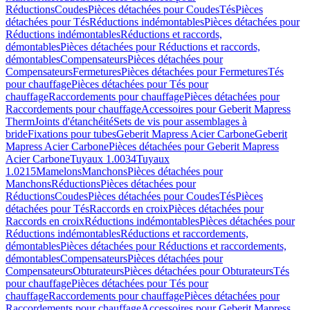
Réductions
Coudes
Pièces détachées pour Coudes
Tés
Pièces
détachées pour Tés
Réductions indémontables
Pièces détachées pour
Réductions indémontables
Réductions et raccords,
démontables
Pièces détachées pour Réductions et raccords,
démontables
Compensateurs
Pièces détachées pour
Compensateurs
Fermetures
Pièces détachées pour Fermetures
Tés
pour chauffage
Pièces détachées pour Tés pour
chauffage
Raccordements pour chauffage
Pièces détachées pour
Raccordements pour chauffage
Accessoires pour Geberit Mapress
Therm
Joints d'étanchéité
Sets de vis pour assemblages à
bride
Fixations pour tubes
Geberit Mapress Acier Carbone
Geberit
Mapress Acier Carbone
Pièces détachées pour Geberit Mapress
Acier Carbone
Tuyaux 1.0034
Tuyaux
1.0215
Mamelons
Manchons
Pièces détachées pour
Manchons
Réductions
Pièces détachées pour
Réductions
Coudes
Pièces détachées pour Coudes
Tés
Pièces
détachées pour Tés
Raccords en croix
Pièces détachées pour
Raccords en croix
Réductions indémontables
Pièces détachées pour
Réductions indémontables
Réductions et raccordements,
démontables
Pièces détachées pour Réductions et raccordements,
démontables
Compensateurs
Pièces détachées pour
Compensateurs
Obturateurs
Pièces détachées pour Obturateurs
Tés
pour chauffage
Pièces détachées pour Tés pour
chauffage
Raccordements pour chauffage
Pièces détachées pour
Raccordements pour chauffage
Accessoires pour Geberit Mapress