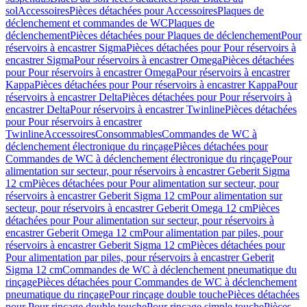
sol
Accessoires
Pièces détachées pour Accessoires
Plaques de
déclenchement et commandes de WC
Plaques de
déclenchement
Pièces détachées pour Plaques de déclenchement
Pour
réservoirs à encastrer Sigma
Pièces détachées pour Pour réservoirs à
encastrer Sigma
Pour réservoirs à encastrer Omega
Pièces détachées
pour Pour réservoirs à encastrer Omega
Pour réservoirs à encastrer
Kappa
Pièces détachées pour Pour réservoirs à encastrer Kappa
Pour
réservoirs à encastrer Delta
Pièces détachées pour Pour réservoirs à
encastrer Delta
Pour réservoirs à encastrer Twinline
Pièces détachées
pour Pour réservoirs à encastrer
Twinline
Accessoires
Consommables
Commandes de WC à
déclenchement électronique du rinçage
Pièces détachées pour
Commandes de WC à déclenchement électronique du rinçage
Pour
alimentation sur secteur, pour réservoirs à encastrer Geberit Sigma
12 cm
Pièces détachées pour Pour alimentation sur secteur, pour
réservoirs à encastrer Geberit Sigma 12 cm
Pour alimentation sur
secteur, pour réservoirs à encastrer Geberit Omega 12 cm
Pièces
détachées pour Pour alimentation sur secteur, pour réservoirs à
encastrer Geberit Omega 12 cm
Pour alimentation par piles, pour
réservoirs à encastrer Geberit Sigma 12 cm
Pièces détachées pour
Pour alimentation par piles, pour réservoirs à encastrer Geberit
Sigma 12 cm
Commandes de WC à déclenchement pneumatique du
rinçage
Pièces détachées pour Commandes de WC à déclenchement
pneumatique du rinçage
Pour rinçage double touche
Pièces détachées
pour Pour rinçage double touche
Pour rinçage simple touche
Pièces