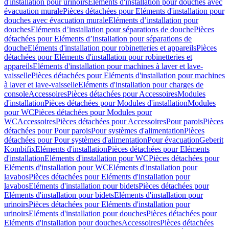
d'installation pour urinoirs
Eléments d'installation pour douches avec
évacuation murale
Pièces détachées pour Eléments d'installation pour
douches avec évacuation murale
Eléments d’installation pour
douches
Eléments d’installation pour séparations de douche
Pièces
détachées pour Eléments d’installation pour séparations de
douche
Eléments d'installation pour robinetteries et appareils
Pièces
détachées pour Eléments d'installation pour robinetteries et
appareils
Eléments d'installation pour machines à laver et lave-
vaisselle
Pièces détachées pour Eléments d'installation pour machines
à laver et lave-vaisselle
Eléments d'installation pour charges de
console
Accessoires
Pièces détachées pour Accessoires
Modules
d'installation
Pièces détachées pour Modules d'installation
Modules
pour WC
Pièces détachées pour Modules pour
WC
Accessoires
Pièces détachées pour Accessoires
Pour parois
Pièces
détachées pour Pour parois
Pour systèmes d'alimentation
Pièces
détachées pour Pour systèmes d'alimentation
Pour évacuation
Geberit
Kombifix
Eléments d'installation
Pièces détachées pour Eléments
d'installation
Eléments d'installation pour WC
Pièces détachées pour
Eléments d'installation pour WC
Eléments d'installation pour
lavabos
Pièces détachées pour Eléments d'installation pour
lavabos
Eléments d'installation pour bidets
Pièces détachées pour
Eléments d'installation pour bidets
Eléments d'installation pour
urinoirs
Pièces détachées pour Eléments d'installation pour
urinoirs
Eléments d'installation pour douches
Pièces détachées pour
Eléments d'installation pour douches
Accessoires
Pièces détachées