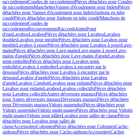
raccordement
Coudes de raccordement
Pièces détachées pour Coudes
de raccordement
Manchettes
Vannes d'écoulement pour bidets
Pièces
détachées pour Vannes d'écoulement pour bidets
Siphons en tube
coudé
Pièces détachées pour Siphons en tube coudé
Manchons de
raccordement
Coudes de
raccordement
Recouvrements
Raccords
Joints
Point
d'eau
Lavabos
Lavabos
Pièces détachées pour Lavabos
Lavabos
doubles
Lavabos pour meuble
Pièces détachées pour Lavabos pour
meuble
Lavabos à poser
Pièces détachées pour Lavabos à poser
Lave-
mains
Pièces détachées pour Lave-mains
Lave-mains à poser
Lave-
mains d'angle
Pièces détachées pour Lave-mains d'angle
Lavabos
semi-emboîtés
Pièces détachées pour Lavabos semi-
emboîtés
Lavabos à emboîter
Lavabos à encastrer par le
dessous
Pièces détachées pour Lavabos à encastrer par le
dessous
Lavabos d'angle
Pièces détachées pour Lavabos
d'angle
Lavabos Comfort
Lavabos pour enfants
Pièces détachées pour
Lavabos pour enfants
Lavabos
Lavabos collectifs
Pièces détachées
pour Lavabos collectifs
Autres déversoirs muraux
Pièces détachées
pour Autres déversoirs muraux
Déversoirs muraux
Pièces détachées
pour Déversoirs muraux
Vidoirs suspendus
Pièces détachées pour
Vidoirs suspendus
Vidoirs multi-usages
Pièces détachées pour Vidoirs
multi-usages
Vidoirs pour plâtre
Lavabos pour salles de classe
Pièces
détachées pour Lavabos pour salles de
classe
Accessoires
Colonnes
Pièces détachées pour Colonnes
Cache-
siphons
Pièces détachées pour Cache-siphons
Accessoires
Caches