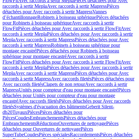
FlowFit
Avec raccords à sertir Mepla
Pièces détachées pour Avec
raccords à sertir Mepla
Avec raccords à sertir Mapress
Pièces
détachées pour Avec raccords à sertir Mapress
Vannes
d’échantillonnage
Robinets à boisseau sphérique
Pièces détachées
pour Robinets à boisseau sphérique
Avec raccords à sertir
FlowFit
Pièces détachées pour Avec raccords à sertir FlowFit
Avec
raccords à sertir Mepla
Pièces détachées pour Avec raccords à sertir
Mepla
Avec raccords à sertir Mapress
Pièces détachées pour Avec
raccords à sertir Mapress
Robinets à boisseau sphérique pour
montage encastré
Pièces détachées pour Robinets à boisseau
sphérique pour montage encastré
Avec raccords à sertir
FlowFit
Pièces détachées pour Avec raccords à sertir FlowFit
Avec
raccords à sertir Mepla
Pièces détachées pour Avec raccords à sertir
Mepla
Avec raccords à sertir Mapress
Pièces détachées pour Avec
raccords à sertir Mapress
Avec raccords filetés
Pièces détachées pour
Avec raccords filetés
Clapets de non retour
Avec raccords à sertir
Mapress
Unités pour compteur d'eau pour montage encastré
Pièces
détachées pour Unités pour compteur d'eau pour montage
encastré
Avec raccords filetés
Pièces détachées pour Avec raccords
filetés
Systèmes d'évacuation des bâtiments
Geberit Silent-
db20
Tuyaux
Pièces
Pièces détachées pour
Pièces
Coudes
Embranchements
Pièces détachées pour
Embranchements
Réductions
Ouvertures de nettoyage
Pièces
détachées pour Ouvertures de nettoyage
Pièces
SuperTube
Coudes
Pièces spéciales
Raccordements
Pièces détachées