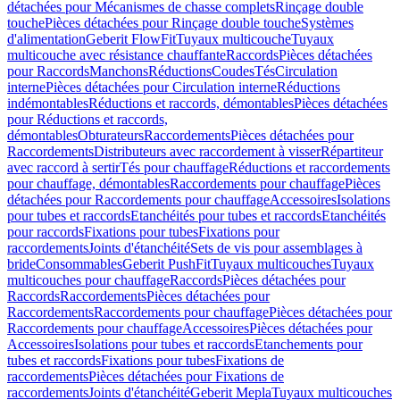
détachées pour Mécanismes de chasse complets
Rinçage double
touche
Pièces détachées pour Rinçage double touche
Systèmes
d'alimentation
Geberit FlowFit
Tuyaux multicouche
Tuyaux
multicouche avec résistance chauffante
Raccords
Pièces détachées
pour Raccords
Manchons
Réductions
Coudes
Tés
Circulation
interne
Pièces détachées pour Circulation interne
Réductions
indémontables
Réductions et raccords, démontables
Pièces détachées
pour Réductions et raccords,
démontables
Obturateurs
Raccordements
Pièces détachées pour
Raccordements
Distributeurs avec raccordement à visser
Répartiteur
avec raccord à sertir
Tés pour chauffage
Réductions et raccordements
pour chauffage, démontables
Raccordements pour chauffage
Pièces
détachées pour Raccordements pour chauffage
Accessoires
Isolations
pour tubes et raccords
Etanchéités pour tubes et raccords
Etanchéités
pour raccords
Fixations pour tubes
Fixations pour
raccordements
Joints d'étanchéité
Sets de vis pour assemblages à
bride
Consommables
Geberit PushFit
Tuyaux multicouches
Tuyaux
multicouches pour chauffage
Raccords
Pièces détachées pour
Raccords
Raccordements
Pièces détachées pour
Raccordements
Raccordements pour chauffage
Pièces détachées pour
Raccordements pour chauffage
Accessoires
Pièces détachées pour
Accessoires
Isolations pour tubes et raccords
Etanchements pour
tubes et raccords
Fixations pour tubes
Fixations de
raccordements
Pièces détachées pour Fixations de
raccordements
Joints d'étanchéité
Geberit Mepla
Tuyaux multicouches