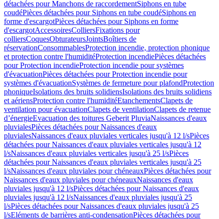
détachées pour Manchons de raccordement
Siphons en tube
coudé
Pièces détachées pour Siphons en tube coudé
Siphons en
forme d'escargot
Pièces détachées pour Siphons en forme
d'escargot
Accessoires
Colliers
Fixations pour
colliers
Coques
Obturateurs
Joints
Boîtiers de
réservation
Consommables
Protection incendie, protection phonique
et protection contre l'humidité
Protection incendie
Pièces détachées
pour Protection incendie
Protection incendie pour systèmes
d'évacuation
Pièces détachées pour Protection incendie pour
systèmes d'évacuation
Systèmes de fermeture pour plafond
Protection
phonique
Isolations des bruits solidiens
Isolations des bruits solidiens
et aériens
Protection contre l'humidité
Etanchements
Clapets de
ventilation pour évacuation
Clapets de ventilation
Clapets de retenue
d’énergie
Evacuation des toitures Geberit Pluvia
Naissances d'eaux
pluviales
Pièces détachées pour Naissances d'eaux
pluviales
Naissances d'eaux pluviales verticales jusqu'à 12 l/s
Pièces
détachées pour Naissances d'eaux pluviales verticales jusqu'à 12
l/s
Naissances d'eaux pluviales verticales jusqu'à 25 l/s
Pièces
détachées pour Naissances d'eaux pluviales verticales jusqu'à 25
l/s
Naissances d'eaux pluviales pour chéneaux
Pièces détachées pour
Naissances d'eaux pluviales pour chéneaux
Naissances d'eaux
pluviales jusqu'à 12 l/s
Pièces détachées pour Naissances d'eaux
pluviales jusqu'à 12 l/s
Naissances d'eaux pluviales jusqu'à 25
l/s
Pièces détachées pour Naissances d'eaux pluviales jusqu'à 25
l/s
Eléments de barrières anti-condensation
Pièces détachées pour