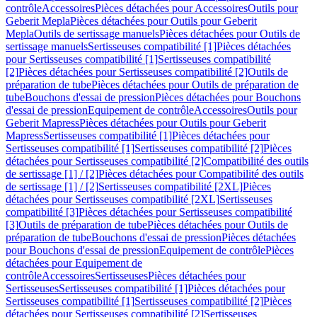
contrôle
Accessoires
Pièces détachées pour Accessoires
Outils pour
Geberit Mepla
Pièces détachées pour Outils pour Geberit
Mepla
Outils de sertissage manuels
Pièces détachées pour Outils de
sertissage manuels
Sertisseuses compatibilité [1]
Pièces détachées
pour Sertisseuses compatibilité [1]
Sertisseuses compatibilité
[2]
Pièces détachées pour Sertisseuses compatibilité [2]
Outils de
préparation de tube
Pièces détachées pour Outils de préparation de
tube
Bouchons d'essai de pression
Pièces détachées pour Bouchons
d'essai de pression
Equipement de contrôle
Accessoires
Outils pour
Geberit Mapress
Pièces détachées pour Outils pour Geberit
Mapress
Sertisseuses compatibilité [1]
Pièces détachées pour
Sertisseuses compatibilité [1]
Sertisseuses compatibilité [2]
Pièces
détachées pour Sertisseuses compatibilité [2]
Compatibilité des outils
de sertissage [1] / [2]
Pièces détachées pour Compatibilité des outils
de sertissage [1] / [2]
Sertisseuses compatibilité [2XL]
Pièces
détachées pour Sertisseuses compatibilité [2XL]
Sertisseuses
compatibilité [3]
Pièces détachées pour Sertisseuses compatibilité
[3]
Outils de préparation de tube
Pièces détachées pour Outils de
préparation de tube
Bouchons d'essai de pression
Pièces détachées
pour Bouchons d'essai de pression
Equipement de contrôle
Pièces
détachées pour Equipement de
contrôle
Accessoires
Sertisseuses
Pièces détachées pour
Sertisseuses
Sertisseuses compatibilité [1]
Pièces détachées pour
Sertisseuses compatibilité [1]
Sertisseuses compatibilité [2]
Pièces
détachées pour Sertisseuses compatibilité [2]
Sertisseuses