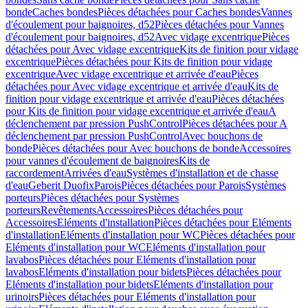
bonde
Caches bondes
Pièces détachées pour Caches bondes
Vannes
d'écoulement pour baignoires, d52
Pièces détachées pour Vannes
d'écoulement pour baignoires, d52
Avec vidage excentrique
Pièces
détachées pour Avec vidage excentrique
Kits de finition pour vidage
excentrique
Pièces détachées pour Kits de finition pour vidage
excentrique
Avec vidage excentrique et arrivée d'eau
Pièces
détachées pour Avec vidage excentrique et arrivée d'eau
Kits de
finition pour vidage excentrique et arrivée d'eau
Pièces détachées
pour Kits de finition pour vidage excentrique et arrivée d'eau
A
déclenchement par pression PushControl
Pièces détachées pour A
déclenchement par pression PushControl
Avec bouchons de
bonde
Pièces détachées pour Avec bouchons de bonde
Accessoires
pour vannes d'écoulement de baignoires
Kits de
raccordement
Arrivées d'eau
Systèmes d'installation et de chasse
d'eau
Geberit Duofix
Parois
Pièces détachées pour Parois
Systèmes
porteurs
Pièces détachées pour Systèmes
porteurs
Revêtements
Accessoires
Pièces détachées pour
Accessoires
Eléments d'installation
Pièces détachées pour Eléments
d'installation
Eléments d'installation pour WC
Pièces détachées pour
Eléments d'installation pour WC
Eléments d'installation pour
lavabos
Pièces détachées pour Eléments d'installation pour
lavabos
Eléments d'installation pour bidets
Pièces détachées pour
Eléments d'installation pour bidets
Eléments d'installation pour
urinoirs
Pièces détachées pour Eléments d'installation pour