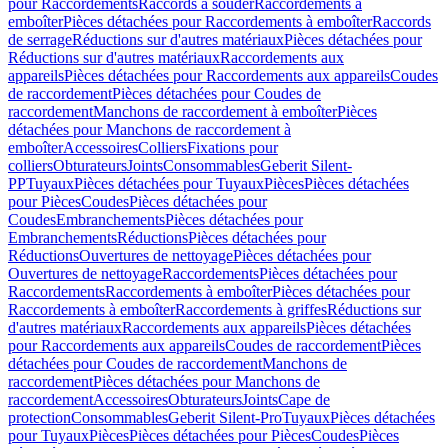
pour Raccordements
Raccords à souder
Raccordements à
emboîter
Pièces détachées pour Raccordements à emboîter
Raccords
de serrage
Réductions sur d'autres matériaux
Pièces détachées pour
Réductions sur d'autres matériaux
Raccordements aux
appareils
Pièces détachées pour Raccordements aux appareils
Coudes
de raccordement
Pièces détachées pour Coudes de
raccordement
Manchons de raccordement à emboîter
Pièces
détachées pour Manchons de raccordement à
emboîter
Accessoires
Colliers
Fixations pour
colliers
Obturateurs
Joints
Consommables
Geberit Silent-
PP
Tuyaux
Pièces détachées pour Tuyaux
Pièces
Pièces détachées
pour Pièces
Coudes
Pièces détachées pour
Coudes
Embranchements
Pièces détachées pour
Embranchements
Réductions
Pièces détachées pour
Réductions
Ouvertures de nettoyage
Pièces détachées pour
Ouvertures de nettoyage
Raccordements
Pièces détachées pour
Raccordements
Raccordements à emboîter
Pièces détachées pour
Raccordements à emboîter
Raccordements à griffes
Réductions sur
d'autres matériaux
Raccordements aux appareils
Pièces détachées
pour Raccordements aux appareils
Coudes de raccordement
Pièces
détachées pour Coudes de raccordement
Manchons de
raccordement
Pièces détachées pour Manchons de
raccordement
Accessoires
Obturateurs
Joints
Cape de
protection
Consommables
Geberit Silent-Pro
Tuyaux
Pièces détachées
pour Tuyaux
Pièces
Pièces détachées pour Pièces
Coudes
Pièces