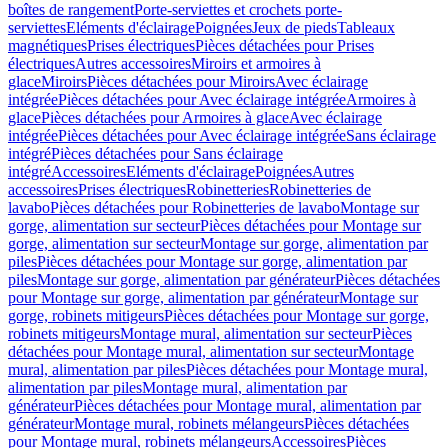
boîtes de rangement
Porte-serviettes et crochets porte-
serviettes
Eléments d'éclairage
Poignées
Jeux de pieds
Tableaux
magnétiques
Prises électriques
Pièces détachées pour Prises
électriques
Autres accessoires
Miroirs et armoires à
glace
Miroirs
Pièces détachées pour Miroirs
Avec éclairage
intégrée
Pièces détachées pour Avec éclairage intégrée
Armoires à
glace
Pièces détachées pour Armoires à glace
Avec éclairage
intégrée
Pièces détachées pour Avec éclairage intégrée
Sans éclairage
intégré
Pièces détachées pour Sans éclairage
intégré
Accessoires
Eléments d'éclairage
Poignées
Autres
accessoires
Prises électriques
Robinetteries
Robinetteries de
lavabo
Pièces détachées pour Robinetteries de lavabo
Montage sur
gorge, alimentation sur secteur
Pièces détachées pour Montage sur
gorge, alimentation sur secteur
Montage sur gorge, alimentation par
piles
Pièces détachées pour Montage sur gorge, alimentation par
piles
Montage sur gorge, alimentation par générateur
Pièces détachées
pour Montage sur gorge, alimentation par générateur
Montage sur
gorge, robinets mitigeurs
Pièces détachées pour Montage sur gorge,
robinets mitigeurs
Montage mural, alimentation sur secteur
Pièces
détachées pour Montage mural, alimentation sur secteur
Montage
mural, alimentation par piles
Pièces détachées pour Montage mural,
alimentation par piles
Montage mural, alimentation par
générateur
Pièces détachées pour Montage mural, alimentation par
générateur
Montage mural, robinets mélangeurs
Pièces détachées
pour Montage mural, robinets mélangeurs
Accessoires
Pièces