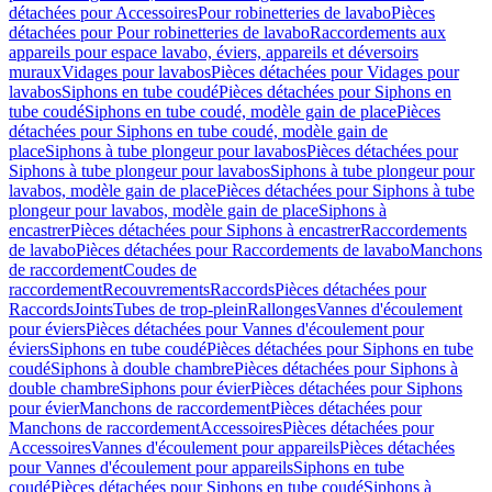
détachées pour Accessoires
Pour robinetteries de lavabo
Pièces
détachées pour Pour robinetteries de lavabo
Raccordements aux
appareils pour espace lavabo, éviers, appareils et déversoirs
muraux
Vidages pour lavabos
Pièces détachées pour Vidages pour
lavabos
Siphons en tube coudé
Pièces détachées pour Siphons en
tube coudé
Siphons en tube coudé, modèle gain de place
Pièces
détachées pour Siphons en tube coudé, modèle gain de
place
Siphons à tube plongeur pour lavabos
Pièces détachées pour
Siphons à tube plongeur pour lavabos
Siphons à tube plongeur pour
lavabos, modèle gain de place
Pièces détachées pour Siphons à tube
plongeur pour lavabos, modèle gain de place
Siphons à
encastrer
Pièces détachées pour Siphons à encastrer
Raccordements
de lavabo
Pièces détachées pour Raccordements de lavabo
Manchons
de raccordement
Coudes de
raccordement
Recouvrements
Raccords
Pièces détachées pour
Raccords
Joints
Tubes de trop-plein
Rallonges
Vannes d'écoulement
pour éviers
Pièces détachées pour Vannes d'écoulement pour
éviers
Siphons en tube coudé
Pièces détachées pour Siphons en tube
coudé
Siphons à double chambre
Pièces détachées pour Siphons à
double chambre
Siphons pour évier
Pièces détachées pour Siphons
pour évier
Manchons de raccordement
Pièces détachées pour
Manchons de raccordement
Accessoires
Pièces détachées pour
Accessoires
Vannes d'écoulement pour appareils
Pièces détachées
pour Vannes d'écoulement pour appareils
Siphons en tube
coudé
Pièces détachées pour Siphons en tube coudé
Siphons à