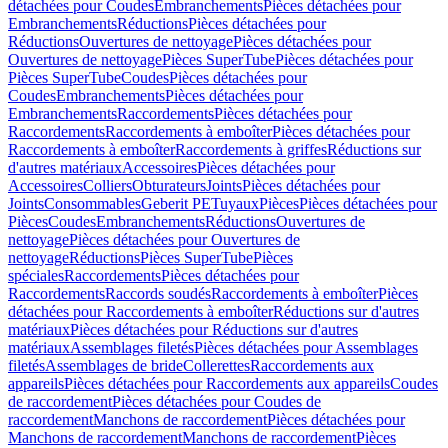
détachées pour Coudes
Embranchements
Pièces détachées pour
Embranchements
Réductions
Pièces détachées pour
Réductions
Ouvertures de nettoyage
Pièces détachées pour
Ouvertures de nettoyage
Pièces SuperTube
Pièces détachées pour
Pièces SuperTube
Coudes
Pièces détachées pour
Coudes
Embranchements
Pièces détachées pour
Embranchements
Raccordements
Pièces détachées pour
Raccordements
Raccordements à emboîter
Pièces détachées pour
Raccordements à emboîter
Raccordements à griffes
Réductions sur
d'autres matériaux
Accessoires
Pièces détachées pour
Accessoires
Colliers
Obturateurs
Joints
Pièces détachées pour
Joints
Consommables
Geberit PE
Tuyaux
Pièces
Pièces détachées pour
Pièces
Coudes
Embranchements
Réductions
Ouvertures de
nettoyage
Pièces détachées pour Ouvertures de
nettoyage
Réductions
Pièces SuperTube
Pièces
spéciales
Raccordements
Pièces détachées pour
Raccordements
Raccords soudés
Raccordements à emboîter
Pièces
détachées pour Raccordements à emboîter
Réductions sur d'autres
matériaux
Pièces détachées pour Réductions sur d'autres
matériaux
Assemblages filetés
Pièces détachées pour Assemblages
filetés
Assemblages de bride
Collerettes
Raccordements aux
appareils
Pièces détachées pour Raccordements aux appareils
Coudes
de raccordement
Pièces détachées pour Coudes de
raccordement
Manchons de raccordement
Pièces détachées pour
Manchons de raccordement
Manchons de raccordement
Pièces