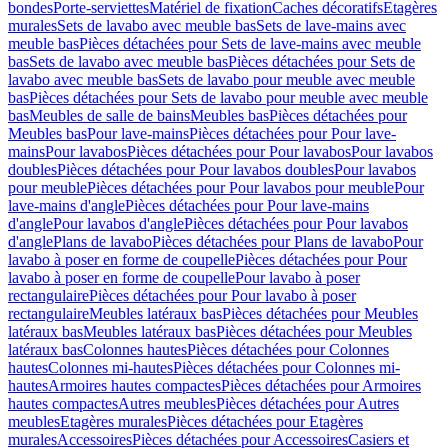
bondes
Porte-serviettes
Matériel de fixation
Caches décoratifs
Etagères
murales
Sets de lavabo avec meuble bas
Sets de lave-mains avec
meuble bas
Pièces détachées pour Sets de lave-mains avec meuble
bas
Sets de lavabo avec meuble bas
Pièces détachées pour Sets de
lavabo avec meuble bas
Sets de lavabo pour meuble avec meuble
bas
Pièces détachées pour Sets de lavabo pour meuble avec meuble
bas
Meubles de salle de bains
Meubles bas
Pièces détachées pour
Meubles bas
Pour lave-mains
Pièces détachées pour Pour lave-
mains
Pour lavabos
Pièces détachées pour Pour lavabos
Pour lavabos
doubles
Pièces détachées pour Pour lavabos doubles
Pour lavabos
pour meuble
Pièces détachées pour Pour lavabos pour meuble
Pour
lave-mains d'angle
Pièces détachées pour Pour lave-mains
d'angle
Pour lavabos d'angle
Pièces détachées pour Pour lavabos
d'angle
Plans de lavabo
Pièces détachées pour Plans de lavabo
Pour
lavabo à poser en forme de coupelle
Pièces détachées pour Pour
lavabo à poser en forme de coupelle
Pour lavabo à poser
rectangulaire
Pièces détachées pour Pour lavabo à poser
rectangulaire
Meubles latéraux bas
Pièces détachées pour Meubles
latéraux bas
Meubles latéraux bas
Pièces détachées pour Meubles
latéraux bas
Colonnes hautes
Pièces détachées pour Colonnes
hautes
Colonnes mi-hautes
Pièces détachées pour Colonnes mi-
hautes
Armoires hautes compactes
Pièces détachées pour Armoires
hautes compactes
Autres meubles
Pièces détachées pour Autres
meubles
Etagères murales
Pièces détachées pour Etagères
murales
Accessoires
Pièces détachées pour Accessoires
Casiers et