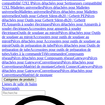
compatibilité [2XL]
Pièces détachées pour Sertisseuses compatibilité
[2XL]
Mallettes universelles
Pièces détachées pour Mallettes
universelles
Mallettes universelles
Pièces détachées pour Mallettes
universelles
Outils pour Geberit Silent-db20 / Geberit PE
Pièces
détachées pour Outils pour Geberit Silent-db20 / Geberit
PE
Appareils à souder électriques
Pièces détachées pour Appareils à
souder électriques
Accessoires pour appareils à souder
électriques
Outils de soudage au miroir
Pièces détachées pour Outils
de soudage au miroir
Accessoires pour outils de soudage au
miroir
Pièces détachées pour Accessoires pour outils de soudage au
miroir
Outils de préparation de tube
Pièces détachées pour Outils de
préparation de tube
Accessoires pour outils de préparation de
tubes
Aides à la commande
Télécommandes
Composants
réseau
Pièces détachées pour Composants réseau
Gateways
Pièces
détachées pour Gateways
Convertisseurs
Pièces détachées pour
Convertisseurs
Matériel de montage
Geberit Connect
Gateways
Pièces
détachées pour Gateways
Convertisseur
Pièces détachées pour
Convertisseur
Matériel de montage
Catégories de produits
Lignes de salle de bains
Nouveautés