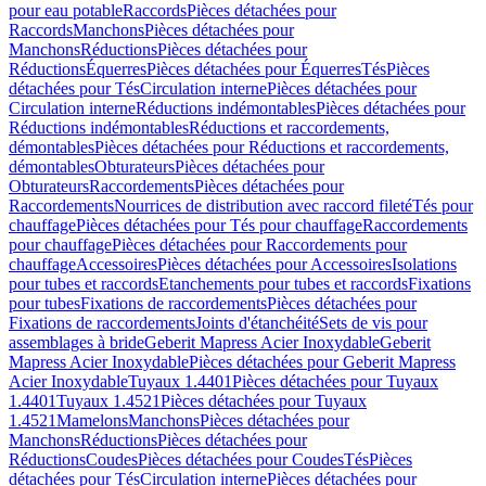
pour eau potable
Raccords
Pièces détachées pour
Raccords
Manchons
Pièces détachées pour
Manchons
Réductions
Pièces détachées pour
Réductions
Équerres
Pièces détachées pour Équerres
Tés
Pièces
détachées pour Tés
Circulation interne
Pièces détachées pour
Circulation interne
Réductions indémontables
Pièces détachées pour
Réductions indémontables
Réductions et raccordements,
démontables
Pièces détachées pour Réductions et raccordements,
démontables
Obturateurs
Pièces détachées pour
Obturateurs
Raccordements
Pièces détachées pour
Raccordements
Nourrices de distribution avec raccord fileté
Tés pour
chauffage
Pièces détachées pour Tés pour chauffage
Raccordements
pour chauffage
Pièces détachées pour Raccordements pour
chauffage
Accessoires
Pièces détachées pour Accessoires
Isolations
pour tubes et raccords
Etanchements pour tubes et raccords
Fixations
pour tubes
Fixations de raccordements
Pièces détachées pour
Fixations de raccordements
Joints d'étanchéité
Sets de vis pour
assemblages à bride
Geberit Mapress Acier Inoxydable
Geberit
Mapress Acier Inoxydable
Pièces détachées pour Geberit Mapress
Acier Inoxydable
Tuyaux 1.4401
Pièces détachées pour Tuyaux
1.4401
Tuyaux 1.4521
Pièces détachées pour Tuyaux
1.4521
Mamelons
Manchons
Pièces détachées pour
Manchons
Réductions
Pièces détachées pour
Réductions
Coudes
Pièces détachées pour Coudes
Tés
Pièces
détachées pour Tés
Circulation interne
Pièces détachées pour