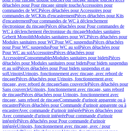
détachées pour Pour rinçage simple touche
Accessoires pour
commandes de WC
Pièces détachées pour Accessoires pour
commandes de WC
Kits d'encastrement
Pièces détachées pour Kits
d'encastrement
Pour commandes de WC à déclenchement
électronique du rinçage
Pièces détachées pour Pour commandes de
WC à déclenchement électronique du rinçage
Modules sanitaires
Geberit Monolith
Modules sanitaires pour WC
Pièces détachées pour
Modules sanitaires pour WC
Pour WC suspendus
Pièces détachées
pour Pour WC suspendus
Pour WC au sol
Pièces détachées pour
Pour WC au sol
Accessoires
Pièces détachées pour
Accessoires
Consommables
Modules sanitaires pour bidets
Pièces
détachées pour Modules sanitaires pour bidets
Pour bidets suspendus
et au sol
Pièces détachées pour Pour bidets suspendus et au
sol
Urinoirs
Urinoirs, fonctionnement avec rinçage, avec rebord de
rinçage
Pièces détachées pour Urinoirs, fonctionnement avec
rinçage, avec rebord de rinçage
Sans couvercle
Pièces détachées pour
Sans couvercle
Urinoirs, fonctionnement avec rinçage, sans rebord
de rinçage
Pièces détachées pour Urinoirs, fonctionnement avec
rinçage, sans rebord de rinçage
Commande d'urinoir apparente ou à
encastrer
Pièces détachées pour Commande d'urinoir apparente ou à
encastrer
Avec commande d'urinoir intégrée
Pièces détachées pour
Avec commande d'urinoir intégrée
Pour commande d'urinoir
intégrée
Pièces détachées pour Pour commande d'urinoir
intégrée
Urinoirs, fonctionnement avec rinçage, avec / pour