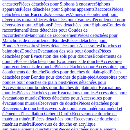
encastrer
Pièces détachées pour Siphons à encastrer
Siphons
apparents
Pièces détachées pour Siphons apparents
Raccords
Pièces
détachées pour Raccords
Accessoires
Vannes d'écoulement pour
déversoirs muraux
Pièces détachées pour Vannes d'écoulement pour
déversoirs muraux
Siphons
Pièces détachées pour Siphons
Coudes de
raccordement
Pièces détachées pour Coudes de
raccordement
Manchons de raccordement
Pièces détachées pour
Manchons de raccordement
Bondes
Pièces détachées pour
Bondes
Accessoires
Pièces détachées pour Accessoires
Douches et
baignoires
Douches
Evacuation des sols pour douches
Pièces
détachées pour Evacuation des sols pour douches
Ecoulements de
douche
Pièces détachées pour Ecoulements de douche
Accessoires
pour écoulements de douche
Pièces détachées pour Accessoires pour
écoulements de douche
Bondes pour douches de plain-pied
Pièces
détachées pour Bondes pour douches de plain-pied
Accessoires pour
bondes pour douches de plain-pied
Pièces détachées pour
Accessoires pour bondes pour douches de plain-pied
Evacuations
murales
Pièces détachées pour Evacuations murales
Accessoires pour
évacuations murales
Pièces détachées pour Accessoires pour
évacuations murales
Receveurs de douche
Pièces détachées pour
Receveurs de douche
Receveurs de douche en matériau minéral et
éléments d’installation Geberit Duofix
Receveurs de douche en
matériau minéral
Pièces détachées pour Receveurs de douche en
matériau minéral
Receveurs de douche en acrylique
sanitaire
Eléments d'installation
Pièces détachées pour Eléments