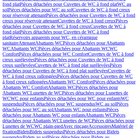
fond plat
Pièces détachées pour Cuvettes de WC à fond plat
WC au
sol
Pièces détachées pour WC au sol
Cuvettes de WC à fond creux
pour réservoir attenant
Pièces détachées pour Cuvettes de WC à fond
creux pour réservoir attenant
Cuvettes de WC à fond creux
Pièces
détachées pour Cuvettes de WC à fond creux
Cuvettes de WC à
fond plat
Pièces détachées pour Cuvettes de WC à fond
plat
Réservoirs apparents pour WC, en céramique
sanitaire
Attenant
Abattants WC
Pièces détachées pour Abattants
WC
Abattants WC
Pièces détachées pour Abattants WC
WC
Comfort
Pièces détachées pour WC Comfort
Cuvettes de WC à fond
creux surélevées
Pièces détachées pour Cuvettes de WC à fond
creux surélevées
Cuvettes de WC à fond plat surélevées
Pièces
détachées pour Cuvettes de WC à fond plat surélevées
Cuvettes de
WC à fond creux rallongées
Pièces détachées pour Cuvettes de WC
à fond creux rallongées
Abattants WC Comfort
Pièces détachées pour
Abattants WC Comfort
Abattants WC
Pièces détachées pour
Abattants WC
Lunettes de WC
Pièces détachées pour Lunettes de
WC
WC pour enfants
Pièces détachées pour WC pour enfants
WC
suspendus
Pièces détachées pour WC suspendus
WC au sol
Pièces
détachées pour WC au sol
Abattants WC pour enfants
Pièces
détachées pour Abattants WC pour enfants
Abattants WC
Pièces
détachées pour Abattants WC
Lunettes de WC
Pièces détachées pour
Lunettes de WC
WC plain-pied
Avec rinçage
Accessoires
Matériel de
fixation
Bidets
Bidets suspendus
Pièces détachées pour Bidets
suspendus
Bidets au sol
Pièces détachées pour Bidets au