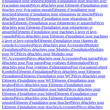
d'installation pour urinoirs
Eléments d'installation pour douches avec
évacuation murale
Pièces détachées pour Eléments d'installation pour
douches avec évacuation murale
Eléments d’installation pour
douches
Eléments d’installation pour séparations de douche
Pièces
détachées pour Eléments d’installation pour séparations de
douche
Eléments d'installation pour robinetteries et appareils
Pièces
détachées pour Eléments d'installation pour robinetteries et
appareils
Eléments d'installation pour machines à laver et lave-
vaisselle
Pièces détachées pour Eléments d'installation pour machines
à laver et lave-vaisselle
Eléments d'installation pour charges de
console
Accessoires
Pièces détachées pour Accessoires
Modules
d'installation
Pièces détachées pour Modules d'installation
Modules
pour WC
Pièces détachées pour Modules pour
WC
Accessoires
Pièces détachées pour Accessoires
Pour parois
Pièces
détachées pour Pour parois
Pour systèmes d'alimentation
Pièces
détachées pour Pour systèmes d'alimentation
Pour évacuation
Geberit
Kombifix
Eléments d'installation
Pièces détachées pour Eléments
d'installation
Eléments d'installation pour WC
Pièces détachées pour
Eléments d'installation pour WC
Eléments d'installation pour
lavabos
Pièces détachées pour Eléments d'installation pour
lavabos
Eléments d'installation pour bidets
Pièces détachées pour
Eléments d'installation pour bidets
Eléments d'installation pour
urinoirs
Pièces détachées pour Eléments d'installation pour
urinoirs
Eléments d'installation pour douches
Pièces détachées pour
Eléments d'installation pour douches
Accessoires
Pièces détachées