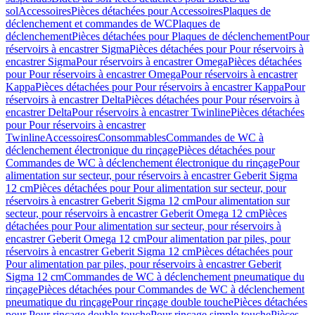
sol
Accessoires
Pièces détachées pour Accessoires
Plaques de
déclenchement et commandes de WC
Plaques de
déclenchement
Pièces détachées pour Plaques de déclenchement
Pour
réservoirs à encastrer Sigma
Pièces détachées pour Pour réservoirs à
encastrer Sigma
Pour réservoirs à encastrer Omega
Pièces détachées
pour Pour réservoirs à encastrer Omega
Pour réservoirs à encastrer
Kappa
Pièces détachées pour Pour réservoirs à encastrer Kappa
Pour
réservoirs à encastrer Delta
Pièces détachées pour Pour réservoirs à
encastrer Delta
Pour réservoirs à encastrer Twinline
Pièces détachées
pour Pour réservoirs à encastrer
Twinline
Accessoires
Consommables
Commandes de WC à
déclenchement électronique du rinçage
Pièces détachées pour
Commandes de WC à déclenchement électronique du rinçage
Pour
alimentation sur secteur, pour réservoirs à encastrer Geberit Sigma
12 cm
Pièces détachées pour Pour alimentation sur secteur, pour
réservoirs à encastrer Geberit Sigma 12 cm
Pour alimentation sur
secteur, pour réservoirs à encastrer Geberit Omega 12 cm
Pièces
détachées pour Pour alimentation sur secteur, pour réservoirs à
encastrer Geberit Omega 12 cm
Pour alimentation par piles, pour
réservoirs à encastrer Geberit Sigma 12 cm
Pièces détachées pour
Pour alimentation par piles, pour réservoirs à encastrer Geberit
Sigma 12 cm
Commandes de WC à déclenchement pneumatique du
rinçage
Pièces détachées pour Commandes de WC à déclenchement
pneumatique du rinçage
Pour rinçage double touche
Pièces détachées
pour Pour rinçage double touche
Pour rinçage simple touche
Pièces