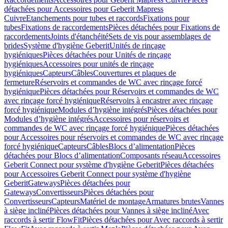
détachées pour Accessoires pour Geberit Mapress
Cuivre
Etanchements pour tubes et raccords
Fixations pour
tubes
Fixations de raccordements
Pièces détachées pour Fixations de
raccordements
Joints d'étanchéité
Sets de vis pour assemblages de
brides
Système d'hygiène Geberit
Unités de rinçage
hygiéniques
Pièces détachées pour Unités de rinçage
hygiéniques
Accessoires pour unités de rinçage
hygiéniques
Capteurs
Câbles
Couvertures et plaques de
fermeture
Réservoirs et commandes de WC avec rinçage forcé
hygiénique
Pièces détachées pour Réservoirs et commandes de WC
avec rinçage forcé hygiénique
Réservoirs à encastrer avec rinçage
forcé hygiénique
Modules d’hygiène intégrés
Pièces détachées pour
Modules d’hygiène intégrés
Accessoires pour réservoirs et
commandes de WC avec rinçage forcé hygiénique
Pièces détachées
pour Accessoires pour réservoirs et commandes de WC avec rinçage
forcé hygiénique
Capteurs
Câbles
Blocs d’alimentation
Pièces
détachées pour Blocs d’alimentation
Composants réseau
Accessoires
Geberit Connect pour système d'hygiène Geberit
Pièces détachées
pour Accessoires Geberit Connect pour système d'hygiène
Geberit
Gateways
Pièces détachées pour
Gateways
Convertisseurs
Pièces détachées pour
Convertisseurs
Capteurs
Matériel de montage
Armatures brutes
Vannes
à siège incliné
Pièces détachées pour Vannes à siège incliné
Avec
raccords à sertir FlowFit
Pièces détachées pour Avec raccords à sertir