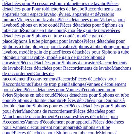
détachées pour Accessoires
Pour robinetteries de lavabo
Pièces
détachées pour Pour robinetteries de lavabo
Raccordements aux
appareils pour espace lavabo, éviers, appareils et déversoirs
muraux
Vidages pour lavabos
Pièces détachées pour Vidages pour
lavabos
Siphons en tube coudé
Pièces détachées pour Siphons en
tube coudé
Siphons en tube coudé, modèle gain de place
Pièces
détachées pour Siphons en tube coudé, modèle gain de
place
Siphons à tube plongeur pour lavabos
Pièces détachées pour
Siphons à tube plongeur pour lavabos
Siphons à tube plongeur pour
lavabos, modèle gain de place
Pièces détachées pour Siphons à tube
plongeur pour lavabos, modèle gain de place
Siphons à
encastrer
Pièces détachées pour Siphons à encastrer
Raccordements
de lavabo
Pièces détachées pour Raccordements de lavabo
Manchons
de raccordement
Coudes de
raccordement
Recouvrements
Raccords
Pièces détachées pour
Raccords
Joints
Tubes de trop-plein
Rallonges
Vannes d'écoulement
pour éviers
Pièces détachées pour Vannes d'écoulement pour
éviers
Siphons en tube coudé
Pièces détachées pour Siphons en tube
coudé
Siphons à double chambre
Pièces détachées pour Siphons à
double chambre
Siphons pour évier
Pièces détachées pour Siphons
pour évier
Manchons de raccordement
Pièces détachées pour
Manchons de raccordement
Accessoires
Pièces détachées pour
Accessoires
Vannes d'écoulement pour appareils
Pièces détachées
pour Vannes d'écoulement pour appareils
Siphons en tube
coudé
Pièces détachées pour Siphons en tube coudé
Siphons à