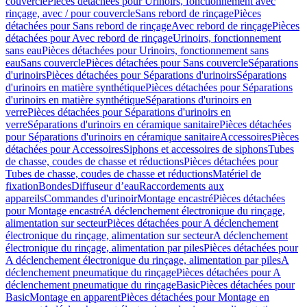
couvercle
Pièces détachées pour Urinoirs, fonctionnement avec
rinçage, avec / pour couvercle
Sans rebord de rinçage
Pièces
détachées pour Sans rebord de rinçage
Avec rebord de rinçage
Pièces
détachées pour Avec rebord de rinçage
Urinoirs, fonctionnement
sans eau
Pièces détachées pour Urinoirs, fonctionnement sans
eau
Sans couvercle
Pièces détachées pour Sans couvercle
Séparations
d'urinoirs
Pièces détachées pour Séparations d'urinoirs
Séparations
d'urinoirs en matière synthétique
Pièces détachées pour Séparations
d'urinoirs en matière synthétique
Séparations d'urinoirs en
verre
Pièces détachées pour Séparations d'urinoirs en
verre
Séparations d'urinoirs en céramique sanitaire
Pièces détachées
pour Séparations d'urinoirs en céramique sanitaire
Accessoires
Pièces
détachées pour Accessoires
Siphons et accessoires de siphons
Tubes
de chasse, coudes de chasse et réductions
Pièces détachées pour
Tubes de chasse, coudes de chasse et réductions
Matériel de
fixation
Bondes
Diffuseur d’eau
Raccordements aux
appareils
Commandes d'urinoir
Montage encastré
Pièces détachées
pour Montage encastré
A déclenchement électronique du rinçage,
alimentation sur secteur
Pièces détachées pour A déclenchement
électronique du rinçage, alimentation sur secteur
A déclenchement
électronique du rinçage, alimentation par piles
Pièces détachées pour
A déclenchement électronique du rinçage, alimentation par piles
A
déclenchement pneumatique du rinçage
Pièces détachées pour A
déclenchement pneumatique du rinçage
Basic
Pièces détachées pour
Basic
Montage en apparent
Pièces détachées pour Montage en