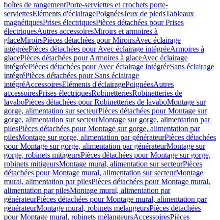
boîtes de rangement
Porte-serviettes et crochets porte-
serviettes
Eléments d'éclairage
Poignées
Jeux de pieds
Tableaux
magnétiques
Prises électriques
Pièces détachées pour Prises
électriques
Autres accessoires
Miroirs et armoires à
glace
Miroirs
Pièces détachées pour Miroirs
Avec éclairage
intégrée
Pièces détachées pour Avec éclairage intégrée
Armoires à
glace
Pièces détachées pour Armoires à glace
Avec éclairage
intégrée
Pièces détachées pour Avec éclairage intégrée
Sans éclairage
intégré
Pièces détachées pour Sans éclairage
intégré
Accessoires
Eléments d'éclairage
Poignées
Autres
accessoires
Prises électriques
Robinetteries
Robinetteries de
lavabo
Pièces détachées pour Robinetteries de lavabo
Montage sur
gorge, alimentation sur secteur
Pièces détachées pour Montage sur
gorge, alimentation sur secteur
Montage sur gorge, alimentation par
piles
Pièces détachées pour Montage sur gorge, alimentation par
piles
Montage sur gorge, alimentation par générateur
Pièces détachées
pour Montage sur gorge, alimentation par générateur
Montage sur
gorge, robinets mitigeurs
Pièces détachées pour Montage sur gorge,
robinets mitigeurs
Montage mural, alimentation sur secteur
Pièces
détachées pour Montage mural, alimentation sur secteur
Montage
mural, alimentation par piles
Pièces détachées pour Montage mural,
alimentation par piles
Montage mural, alimentation par
générateur
Pièces détachées pour Montage mural, alimentation par
générateur
Montage mural, robinets mélangeurs
Pièces détachées
pour Montage mural, robinets mélangeurs
Accessoires
Pièces