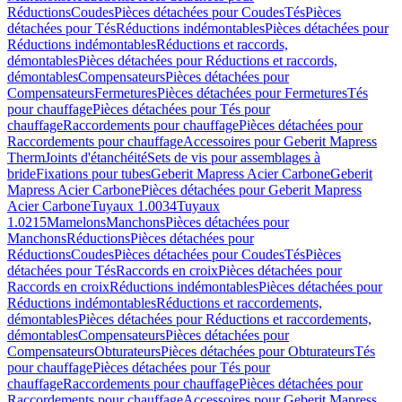
Réductions
Coudes
Pièces détachées pour Coudes
Tés
Pièces
détachées pour Tés
Réductions indémontables
Pièces détachées pour
Réductions indémontables
Réductions et raccords,
démontables
Pièces détachées pour Réductions et raccords,
démontables
Compensateurs
Pièces détachées pour
Compensateurs
Fermetures
Pièces détachées pour Fermetures
Tés
pour chauffage
Pièces détachées pour Tés pour
chauffage
Raccordements pour chauffage
Pièces détachées pour
Raccordements pour chauffage
Accessoires pour Geberit Mapress
Therm
Joints d'étanchéité
Sets de vis pour assemblages à
bride
Fixations pour tubes
Geberit Mapress Acier Carbone
Geberit
Mapress Acier Carbone
Pièces détachées pour Geberit Mapress
Acier Carbone
Tuyaux 1.0034
Tuyaux
1.0215
Mamelons
Manchons
Pièces détachées pour
Manchons
Réductions
Pièces détachées pour
Réductions
Coudes
Pièces détachées pour Coudes
Tés
Pièces
détachées pour Tés
Raccords en croix
Pièces détachées pour
Raccords en croix
Réductions indémontables
Pièces détachées pour
Réductions indémontables
Réductions et raccordements,
démontables
Pièces détachées pour Réductions et raccordements,
démontables
Compensateurs
Pièces détachées pour
Compensateurs
Obturateurs
Pièces détachées pour Obturateurs
Tés
pour chauffage
Pièces détachées pour Tés pour
chauffage
Raccordements pour chauffage
Pièces détachées pour
Raccordements pour chauffage
Accessoires pour Geberit Mapress