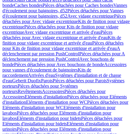
bonde
Caches bondes
Pièces détachées pour Caches bondes
Vannes
d'écoulement pour baignoires, d52
Pièces détachées pour Vannes
d'écoulement pour baignoires, d52
Avec vidage excentrique
Pièces
détachées pour Avec vidage excentrique
Kits de finition pour vidage
excentrique
Pièces détachées pour Kits de finition pour vidage
excentrique
Avec vidage excentrique et arrivée d'eau
Pièces
détachées pour Avec vidage excentrique et arrivée d'eau
Kits de
finition pour vidage excentrique et arrivée d'eau
Pièces détachées
pour Kits de finition pour vidage excentrique et arrivée d'eau
A
déclenchement par pression PushControl
Pièces détachées pour A
déclenchement par pression PushControl
Avec bouchons de
bonde
Pièces détachées pour Avec bouchons de bonde
Accessoires
pour vannes d'écoulement de baignoires
Kits de
raccordement
Arrivées d'eau
Systèmes d'installation et de chasse
d'eau
Geberit Duofix
Parois
Pièces détachées pour Parois
Systèmes
porteurs
Pièces détachées pour Systèmes
porteurs
Revêtements
Accessoires
Pièces détachées pour
Accessoires
Eléments d'installation
Pièces détachées pour Eléments
d'installation
Eléments d'installation pour WC
Pièces détachées pour
Eléments d'installation pour WC
Eléments d'installation pour
lavabos
Pièces détachées pour Eléments d'installation pour
lavabos
Eléments d'installation pour bidets
Pièces détachées pour
Eléments d'installation pour bidets
Eléments d'installation pour
urinoirs
Pièces détachées pour Eléments d'installation pour