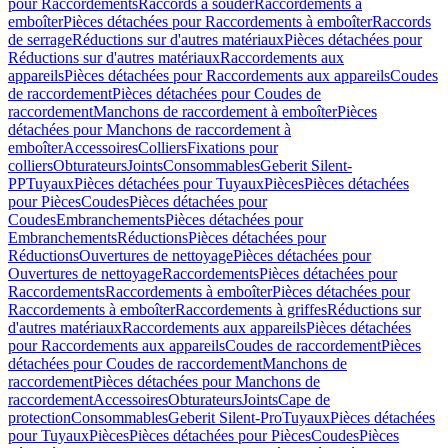
pour Raccordements
Raccords à souder
Raccordements à
emboîter
Pièces détachées pour Raccordements à emboîter
Raccords
de serrage
Réductions sur d'autres matériaux
Pièces détachées pour
Réductions sur d'autres matériaux
Raccordements aux
appareils
Pièces détachées pour Raccordements aux appareils
Coudes
de raccordement
Pièces détachées pour Coudes de
raccordement
Manchons de raccordement à emboîter
Pièces
détachées pour Manchons de raccordement à
emboîter
Accessoires
Colliers
Fixations pour
colliers
Obturateurs
Joints
Consommables
Geberit Silent-
PP
Tuyaux
Pièces détachées pour Tuyaux
Pièces
Pièces détachées
pour Pièces
Coudes
Pièces détachées pour
Coudes
Embranchements
Pièces détachées pour
Embranchements
Réductions
Pièces détachées pour
Réductions
Ouvertures de nettoyage
Pièces détachées pour
Ouvertures de nettoyage
Raccordements
Pièces détachées pour
Raccordements
Raccordements à emboîter
Pièces détachées pour
Raccordements à emboîter
Raccordements à griffes
Réductions sur
d'autres matériaux
Raccordements aux appareils
Pièces détachées
pour Raccordements aux appareils
Coudes de raccordement
Pièces
détachées pour Coudes de raccordement
Manchons de
raccordement
Pièces détachées pour Manchons de
raccordement
Accessoires
Obturateurs
Joints
Cape de
protection
Consommables
Geberit Silent-Pro
Tuyaux
Pièces détachées
pour Tuyaux
Pièces
Pièces détachées pour Pièces
Coudes
Pièces