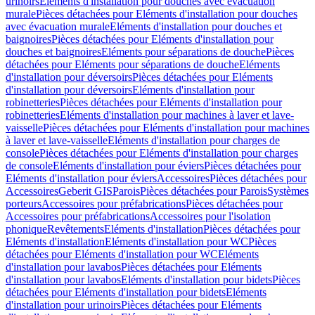
urinoirs
Eléments d'installation pour douches avec évacuation
murale
Pièces détachées pour Eléments d'installation pour douches
avec évacuation murale
Eléments d'installation pour douches et
baignoires
Pièces détachées pour Eléments d'installation pour
douches et baignoires
Eléments pour séparations de douche
Pièces
détachées pour Eléments pour séparations de douche
Eléments
d'installation pour déversoirs
Pièces détachées pour Eléments
d'installation pour déversoirs
Eléments d'installation pour
robinetteries
Pièces détachées pour Eléments d'installation pour
robinetteries
Eléments d'installation pour machines à laver et lave-
vaisselle
Pièces détachées pour Eléments d'installation pour machines
à laver et lave-vaisselle
Eléments d'installation pour charges de
console
Pièces détachées pour Eléments d'installation pour charges
de console
Eléments d'installation pour éviers
Pièces détachées pour
Eléments d'installation pour éviers
Accessoires
Pièces détachées pour
Accessoires
Geberit GIS
Parois
Pièces détachées pour Parois
Systèmes
porteurs
Accessoires pour préfabrications
Pièces détachées pour
Accessoires pour préfabrications
Accessoires pour l'isolation
phonique
Revêtements
Eléments d'installation
Pièces détachées pour
Eléments d'installation
Eléments d'installation pour WC
Pièces
détachées pour Eléments d'installation pour WC
Eléments
d'installation pour lavabos
Pièces détachées pour Eléments
d'installation pour lavabos
Eléments d'installation pour bidets
Pièces
détachées pour Eléments d'installation pour bidets
Eléments
d'installation pour urinoirs
Pièces détachées pour Eléments