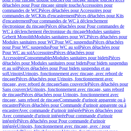
détachées pour Pour rinçage simple touche
Accessoires pour
commandes de WC
Pièces détachées pour Accessoires pour
commandes de WC
Kits d'encastrement
Pièces détachées pour Kits
d'encastrement
Pour commandes de WC à déclenchement
électronique du rinçage
Pièces détachées pour Pour commandes de
WC à déclenchement électronique du rinçage
Modules sanitaires
Geberit Monolith
Modules sanitaires pour WC
Pièces détachées pour
Modules sanitaires pour WC
Pour WC suspendus
Pièces détachées
pour Pour WC suspendus
Pour WC au sol
Pièces détachées pour
Pour WC au sol
Accessoires
Pièces détachées pour
Accessoires
Consommables
Modules sanitaires pour bidets
Pièces
détachées pour Modules sanitaires pour bidets
Pour bidets suspendus
et au sol
Pièces détachées pour Pour bidets suspendus et au
sol
Urinoirs
Urinoirs, fonctionnement avec rinçage, avec rebord de
rinçage
Pièces détachées pour Urinoirs, fonctionnement avec
rinçage, avec rebord de rinçage
Sans couvercle
Pièces détachées pour
Sans couvercle
Urinoirs, fonctionnement avec rinçage, sans rebord
de rinçage
Pièces détachées pour Urinoirs, fonctionnement avec
rinçage, sans rebord de rinçage
Commande d'urinoir apparente ou à
encastrer
Pièces détachées pour Commande d'urinoir apparente ou à
encastrer
Avec commande d'urinoir intégrée
Pièces détachées pour
Avec commande d'urinoir intégrée
Pour commande d'urinoir
intégrée
Pièces détachées pour Pour commande d'urinoir
intégrée
Urinoirs, fonctionnement avec rinçage, avec / pour