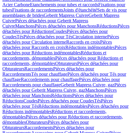
Acier Carbone
Etanchements pour tubes et raccords
Fixations pour
tubes
Fixations de raccordements
Joints d'étanchéité
Sets de vis pour
assemblages de brides
Geberit Mapress Cuivre
Geberit Mapress
Cuivre
Pièces détachées pour Geberit Mapress
Cuivre
Manchons
Pièces détachées pour Manchons
Réductions
Pièces
détachées pour Réductions
Coudes
Pièces détachées pour
Coudes
Tés
Pièces détachées pour Tés
Circulation interne
Pièces
détachées pour Circulation interne
Raccords en croix
Pièces
détachées pour Raccords en croix
Réductions indémontables
Pièces
détachées pour Réductions indémontables
Réductions et
raccordements, démontables
Pièces détachées pour Réductions et
raccordements, démontables
Obturateurs
Pièces détachées pour
Obturateurs
Raccordements
Pièces détachées pour
Raccordements
Tés pour chauffage
Pièces détachées pour Tés pour
chauffage
Raccordements pour chauffage
Pièces détachées pour
Raccordements pour chauffage
Geberit Mapress Cuivre, gaz
Pièces
détachées pour Geberit Mapress Cuivre, gaz
Manchons
Pièces
détachées pour Manchons
Réductions
Pièces détachées pour
Réductions
Coudes
Pièces détachées pour Coudes
Tés
Pièces
détachées pour Tés
Réductions indémontables
Pièces détachées pour
Réductions indémontables
Réductions et raccordements,
démontables
Pièces détachées pour Réductions et raccordements,
démontables
Obturateurs
Pièces détachées pour
Obturateurs
Raccordements
Pièces détachées pour
Raccordements
Accessoires pour Geberit Mapress Cuivre
Pièces