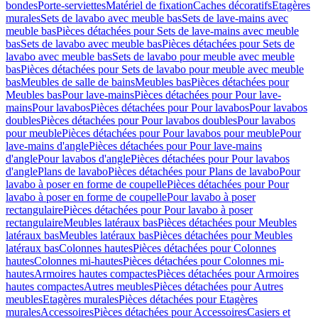
bondes
Porte-serviettes
Matériel de fixation
Caches décoratifs
Etagères
murales
Sets de lavabo avec meuble bas
Sets de lave-mains avec
meuble bas
Pièces détachées pour Sets de lave-mains avec meuble
bas
Sets de lavabo avec meuble bas
Pièces détachées pour Sets de
lavabo avec meuble bas
Sets de lavabo pour meuble avec meuble
bas
Pièces détachées pour Sets de lavabo pour meuble avec meuble
bas
Meubles de salle de bains
Meubles bas
Pièces détachées pour
Meubles bas
Pour lave-mains
Pièces détachées pour Pour lave-
mains
Pour lavabos
Pièces détachées pour Pour lavabos
Pour lavabos
doubles
Pièces détachées pour Pour lavabos doubles
Pour lavabos
pour meuble
Pièces détachées pour Pour lavabos pour meuble
Pour
lave-mains d'angle
Pièces détachées pour Pour lave-mains
d'angle
Pour lavabos d'angle
Pièces détachées pour Pour lavabos
d'angle
Plans de lavabo
Pièces détachées pour Plans de lavabo
Pour
lavabo à poser en forme de coupelle
Pièces détachées pour Pour
lavabo à poser en forme de coupelle
Pour lavabo à poser
rectangulaire
Pièces détachées pour Pour lavabo à poser
rectangulaire
Meubles latéraux bas
Pièces détachées pour Meubles
latéraux bas
Meubles latéraux bas
Pièces détachées pour Meubles
latéraux bas
Colonnes hautes
Pièces détachées pour Colonnes
hautes
Colonnes mi-hautes
Pièces détachées pour Colonnes mi-
hautes
Armoires hautes compactes
Pièces détachées pour Armoires
hautes compactes
Autres meubles
Pièces détachées pour Autres
meubles
Etagères murales
Pièces détachées pour Etagères
murales
Accessoires
Pièces détachées pour Accessoires
Casiers et