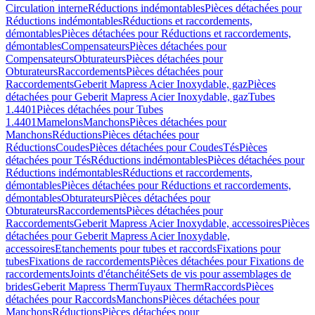
Circulation interne
Réductions indémontables
Pièces détachées pour
Réductions indémontables
Réductions et raccordements,
démontables
Pièces détachées pour Réductions et raccordements,
démontables
Compensateurs
Pièces détachées pour
Compensateurs
Obturateurs
Pièces détachées pour
Obturateurs
Raccordements
Pièces détachées pour
Raccordements
Geberit Mapress Acier Inoxydable, gaz
Pièces
détachées pour Geberit Mapress Acier Inoxydable, gaz
Tubes
1.4401
Pièces détachées pour Tubes
1.4401
Mamelons
Manchons
Pièces détachées pour
Manchons
Réductions
Pièces détachées pour
Réductions
Coudes
Pièces détachées pour Coudes
Tés
Pièces
détachées pour Tés
Réductions indémontables
Pièces détachées pour
Réductions indémontables
Réductions et raccordements,
démontables
Pièces détachées pour Réductions et raccordements,
démontables
Obturateurs
Pièces détachées pour
Obturateurs
Raccordements
Pièces détachées pour
Raccordements
Geberit Mapress Acier Inoxydable, accessoires
Pièces
détachées pour Geberit Mapress Acier Inoxydable,
accessoires
Etanchements pour tubes et raccords
Fixations pour
tubes
Fixations de raccordements
Pièces détachées pour Fixations de
raccordements
Joints d'étanchéité
Sets de vis pour assemblages de
brides
Geberit Mapress Therm
Tuyaux Therm
Raccords
Pièces
détachées pour Raccords
Manchons
Pièces détachées pour
Manchons
Réductions
Pièces détachées pour