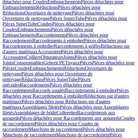
détachées pour Coudes
Embranchements
Pièces détachées pour
Embranchements
Réductions
Pièces détachées pour
Réductions
Ouvertures de nettoyage
Pièces détachées pour
Ouvertures de nettoyage
Pièces SuperTube
Pièces détachées pour
Pièces SuperTube
Coudes
Pièces détachées pour
Coudes
Embranchements
Pièces détachées pour
Embranchements
Raccordements
Pièces détachées pour
Raccordements
Raccordements à emboîter
Pièces détachées pour
Raccordements à emboîter
Raccordements à griffes
Réductions sur
d'autres matériaux
Accessoires
Pièces détachées pour
Accessoires
Colliers
Obturateurs
Joints
Pièces détachées pour
Joints
Consommables
Geberit PE
Tuyaux
Pièces
Pièces détachées pour
Pièces
Coudes
Embranchements
Réductions
Ouvertures de
nettoyage
Pièces détachées pour Ouvertures de
nettoyage
Réductions
Pièces SuperTube
Pièces
spéciales
Raccordements
Pièces détachées pour
Raccordements
Raccords soudés
Raccordements à emboîter
Pièces
détachées pour Raccordements à emboîter
Réductions sur d'autres
matériaux
Pièces détachées pour Réductions sur d'autres
matériaux
Assemblages filetés
Pièces détachées pour Assemblages
filetés
Assemblages de bride
Collerettes
Raccordements aux
appareils
Pièces détachées pour Raccordements aux appareils
Coudes
de raccordement
Pièces détachées pour Coudes de
raccordement
Manchons de raccordement
Pièces détachées pour
Manchons de raccordement
Manchons de raccordement
Pièces