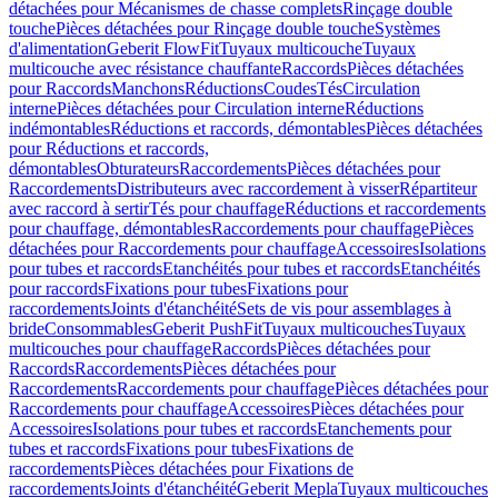
détachées pour Mécanismes de chasse complets
Rinçage double
touche
Pièces détachées pour Rinçage double touche
Systèmes
d'alimentation
Geberit FlowFit
Tuyaux multicouche
Tuyaux
multicouche avec résistance chauffante
Raccords
Pièces détachées
pour Raccords
Manchons
Réductions
Coudes
Tés
Circulation
interne
Pièces détachées pour Circulation interne
Réductions
indémontables
Réductions et raccords, démontables
Pièces détachées
pour Réductions et raccords,
démontables
Obturateurs
Raccordements
Pièces détachées pour
Raccordements
Distributeurs avec raccordement à visser
Répartiteur
avec raccord à sertir
Tés pour chauffage
Réductions et raccordements
pour chauffage, démontables
Raccordements pour chauffage
Pièces
détachées pour Raccordements pour chauffage
Accessoires
Isolations
pour tubes et raccords
Etanchéités pour tubes et raccords
Etanchéités
pour raccords
Fixations pour tubes
Fixations pour
raccordements
Joints d'étanchéité
Sets de vis pour assemblages à
bride
Consommables
Geberit PushFit
Tuyaux multicouches
Tuyaux
multicouches pour chauffage
Raccords
Pièces détachées pour
Raccords
Raccordements
Pièces détachées pour
Raccordements
Raccordements pour chauffage
Pièces détachées pour
Raccordements pour chauffage
Accessoires
Pièces détachées pour
Accessoires
Isolations pour tubes et raccords
Etanchements pour
tubes et raccords
Fixations pour tubes
Fixations de
raccordements
Pièces détachées pour Fixations de
raccordements
Joints d'étanchéité
Geberit Mepla
Tuyaux multicouches