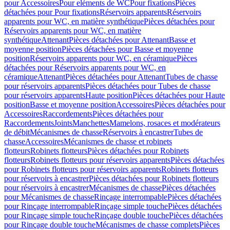
pour Accessoires
Pour eléments de WC
Pour fixations
Pièces
détachées pour Pour fixations
Réservoirs apparents
Réservoirs
apparents pour WC, en matière synthétique
Pièces détachées pour
Réservoirs apparents pour WC, en matière
synthétique
Attenant
Pièces détachées pour Attenant
Basse et
moyenne position
Pièces détachées pour Basse et moyenne
position
Réservoirs apparents pour WC, en céramique
Pièces
détachées pour Réservoirs apparents pour WC, en
céramique
Attenant
Pièces détachées pour Attenant
Tubes de chasse
pour réservoirs apparents
Pièces détachées pour Tubes de chasse
pour réservoirs apparents
Haute position
Pièces détachées pour Haute
position
Basse et moyenne position
Accessoires
Pièces détachées pour
Accessoires
Raccordements
Pièces détachées pour
Raccordements
Joints
Manchettes
Mamelons, rosaces et modérateurs
de débit
Mécanismes de chasse
Réservoirs à encastrer
Tubes de
chasse
Accessoires
Mécanismes de chasse et robinets
flotteurs
Robinets flotteurs
Pièces détachées pour Robinets
flotteurs
Robinets flotteurs pour réservoirs apparents
Pièces détachées
pour Robinets flotteurs pour réservoirs apparents
Robinets flotteurs
pour réservoirs à encastrer
Pièces détachées pour Robinets flotteurs
pour réservoirs à encastrer
Mécanismes de chasse
Pièces détachées
pour Mécanismes de chasse
Rinçage interrompable
Pièces détachées
pour Rinçage interrompable
Rinçage simple touche
Pièces détachées
pour Rinçage simple touche
Rinçage double touche
Pièces détachées
pour Rinçage double touche
Mécanismes de chasse complets
Pièces