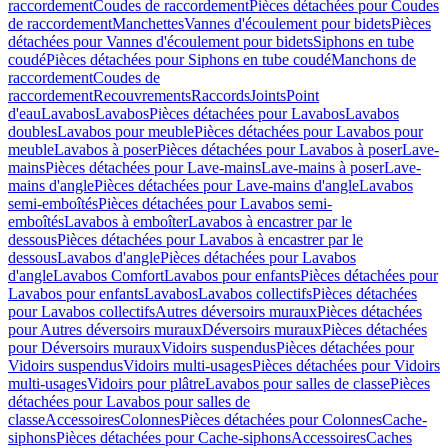
raccordement
Coudes de raccordement
Pièces détachées pour Coudes
de raccordement
Manchettes
Vannes d'écoulement pour bidets
Pièces
détachées pour Vannes d'écoulement pour bidets
Siphons en tube
coudé
Pièces détachées pour Siphons en tube coudé
Manchons de
raccordement
Coudes de
raccordement
Recouvrements
Raccords
Joints
Point
d'eau
Lavabos
Lavabos
Pièces détachées pour Lavabos
Lavabos
doubles
Lavabos pour meuble
Pièces détachées pour Lavabos pour
meuble
Lavabos à poser
Pièces détachées pour Lavabos à poser
Lave-
mains
Pièces détachées pour Lave-mains
Lave-mains à poser
Lave-
mains d'angle
Pièces détachées pour Lave-mains d'angle
Lavabos
semi-emboîtés
Pièces détachées pour Lavabos semi-
emboîtés
Lavabos à emboîter
Lavabos à encastrer par le
dessous
Pièces détachées pour Lavabos à encastrer par le
dessous
Lavabos d'angle
Pièces détachées pour Lavabos
d'angle
Lavabos Comfort
Lavabos pour enfants
Pièces détachées pour
Lavabos pour enfants
Lavabos
Lavabos collectifs
Pièces détachées
pour Lavabos collectifs
Autres déversoirs muraux
Pièces détachées
pour Autres déversoirs muraux
Déversoirs muraux
Pièces détachées
pour Déversoirs muraux
Vidoirs suspendus
Pièces détachées pour
Vidoirs suspendus
Vidoirs multi-usages
Pièces détachées pour Vidoirs
multi-usages
Vidoirs pour plâtre
Lavabos pour salles de classe
Pièces
détachées pour Lavabos pour salles de
classe
Accessoires
Colonnes
Pièces détachées pour Colonnes
Cache-
siphons
Pièces détachées pour Cache-siphons
Accessoires
Caches