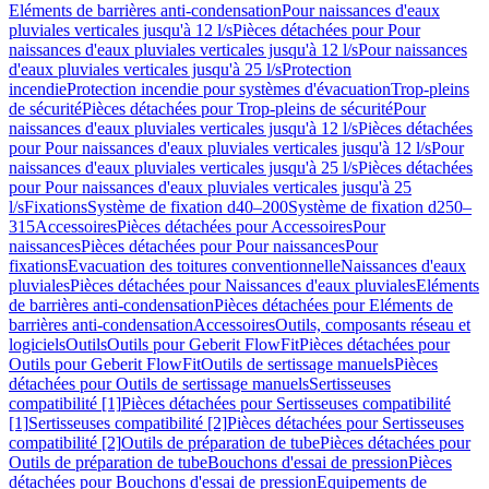
Eléments de barrières anti-condensation
Pour naissances d'eaux
pluviales verticales jusqu'à 12 l/s
Pièces détachées pour Pour
naissances d'eaux pluviales verticales jusqu'à 12 l/s
Pour naissances
d'eaux pluviales verticales jusqu'à 25 l/s
Protection
incendie
Protection incendie pour systèmes d'évacuation
Trop-pleins
de sécurité
Pièces détachées pour Trop-pleins de sécurité
Pour
naissances d'eaux pluviales verticales jusqu'à 12 l/s
Pièces détachées
pour Pour naissances d'eaux pluviales verticales jusqu'à 12 l/s
Pour
naissances d'eaux pluviales verticales jusqu'à 25 l/s
Pièces détachées
pour Pour naissances d'eaux pluviales verticales jusqu'à 25
l/s
Fixations
Système de fixation d40–200
Système de fixation d250–
315
Accessoires
Pièces détachées pour Accessoires
Pour
naissances
Pièces détachées pour Pour naissances
Pour
fixations
Evacuation des toitures conventionnelle
Naissances d'eaux
pluviales
Pièces détachées pour Naissances d'eaux pluviales
Eléments
de barrières anti-condensation
Pièces détachées pour Eléments de
barrières anti-condensation
Accessoires
Outils, composants réseau et
logiciels
Outils
Outils pour Geberit FlowFit
Pièces détachées pour
Outils pour Geberit FlowFit
Outils de sertissage manuels
Pièces
détachées pour Outils de sertissage manuels
Sertisseuses
compatibilité [1]
Pièces détachées pour Sertisseuses compatibilité
[1]
Sertisseuses compatibilité [2]
Pièces détachées pour Sertisseuses
compatibilité [2]
Outils de préparation de tube
Pièces détachées pour
Outils de préparation de tube
Bouchons d'essai de pression
Pièces
détachées pour Bouchons d'essai de pression
Equipements de