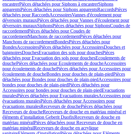
encastrer
Pièces détachées pour Siphons à encastrer
Siphons
apparents
Pièces détachées pour Siphons apparents
Raccords
Pièces
détachées pour Raccords
Accessoires
Vannes d'écoulement pour
déversoirs muraux
Pièces détachées pour Vannes d'écoulement pour
déversoirs muraux
Siphons
Pièces détachées pour Siphons
Coudes de
raccordement
Pièces détachées pour Coudes de
raccordement
Manchons de raccordement
Pièces détachées pour
Manchons de raccordement
Bondes
Pièces détachées pour
Bondes
Accessoires
Pièces détachées pour Accessoires
Douches et
baignoires
Douches
Evacuation des sols pour douches
Pièces
détachées pour Evacuation des sols pour douches
Ecoulements de
douche
Pièces détachées pour Ecoulements de douche
Accessoires
pour écoulements de douche
Pièces détachées pour Accessoires pour
écoulements de douche
Bondes pour douches de plain-pied
Pièces
détachées pour Bondes pour douches de plain-pied
Accessoires pour
bondes pour douches de plain-pied
Pièces détachées pour
Accessoires pour bondes pour douches de plain-pied
Evacuations
murales
Pièces détachées pour Evacuations murales
Accessoires pour
évacuations murales
Pièces détachées pour Accessoires pour
évacuations murales
Receveurs de douche
Pièces détachées pour
Receveurs de douche
Receveurs de douche en matériau minéral et
éléments d’installation Geberit Duofix
Receveurs de douche en
matériau minéral
Pièces détachées pour Receveurs de douche en
matériau minéral
Receveurs de douche en acrylique
sanitaire
Eléments d'installation
Pièces détachées pour Eléments