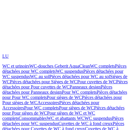
LU
WC et urinoirs
WC-douches Geberit AquaClean
WC complets
Pièces
détachées pour WC complets
WC suspendus
Pièces détachées pour
WC suspendus
WC au sol
Pièces détachées pour WC au sol
Sièges de
WC
Pièces détachées pour Sièges de WC
Pour cuvettes de WC
Pièces
détachées pour Pour cuvettes de WC
Panneaux design
Pièces
détachées pour Panneaux design
Pour WC complets
Pièces détachées
pour Pour WC complets
Pour sièges de WC
Pièces détachées pour
Pour sièges de WC
Accessoires
Pièces détachées pour
Accessoires
Pour WC complets
Pour sièges de WC
Pièces détachées
pour Pour sièges de WC
Pour sièges de WC et WC
complets
Consommables
WC et abattants WC
WC suspendus
Pièces
détachées pour WC suspendus
Cuvettes de WC à fond creux
Pièces
détachées pour Cuvettes de WC à fond creux
Cuvettes de WC à