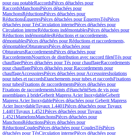
pour eau potable
Raccords
Pièces détachées pour
Raccords
Manchons
Pièces détachées pour
Manchons
Réductions
Pièces détachées pour
Réductions
Équerres
Pièces détachées pour Équerres
Tés
Pièces
détachées pour Tés
Circulation interne
Pièces détachées pour
Circulation interne
Réductions indémontables
Pièces détachées pour
Réductions indémontables
Réductions et raccordements,
démontables
Pièces détachées pour Réductions et raccordements,
démontables
Obturateurs
Pièces détachées pour
Obturateurs
Raccordements
Pièces détachées pour
Raccordements
Nourrices de distribution avec raccord fileté
Tés pour
chauffage
Pièces détachées pour Tés pour chauffage
Raccordements
pour chauffage
Pièces détachées pour Raccordements pour
chauffage
Accessoires
Pièces détachées pour Accessoires
Isolations
pour tubes et raccords
Etanchements pour tubes et raccords
Fixations
pour tubes
Fixations de raccordements
Pièces détachées pour
Fixations de raccordements
Joints d'étanchéité
Sets de vis pour
assemblages à bride
Geberit Mapress Acier Inoxydable
Geberit
Mapress Acier Inoxydable
Pièces détachées pour Geberit Mapress
Acier Inoxydable
Tuyaux 1.4401
Pièces détachées pour Tuyaux
1.4401
Tuyaux 1.4521
Pièces détachées pour Tuyaux
1.4521
Mamelons
Manchons
Pièces détachées pour
Manchons
Réductions
Pièces détachées pour
Réductions
Coudes
Pièces détachées pour Coudes
Tés
Pièces
détachées pour Tés
Circulation interne
Pièces détachées pour