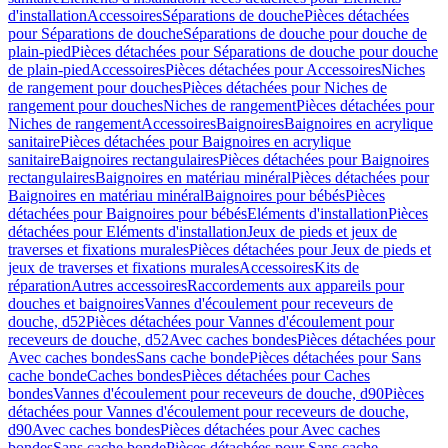
d'installation
Accessoires
Séparations de douche
Pièces détachées
pour Séparations de douche
Séparations de douche pour douche de
plain-pied
Pièces détachées pour Séparations de douche pour douche
de plain-pied
Accessoires
Pièces détachées pour Accessoires
Niches
de rangement pour douches
Pièces détachées pour Niches de
rangement pour douches
Niches de rangement
Pièces détachées pour
Niches de rangement
Accessoires
Baignoires
Baignoires en acrylique
sanitaire
Pièces détachées pour Baignoires en acrylique
sanitaire
Baignoires rectangulaires
Pièces détachées pour Baignoires
rectangulaires
Baignoires en matériau minéral
Pièces détachées pour
Baignoires en matériau minéral
Baignoires pour bébés
Pièces
détachées pour Baignoires pour bébés
Eléments d'installation
Pièces
détachées pour Eléments d'installation
Jeux de pieds et jeux de
traverses et fixations murales
Pièces détachées pour Jeux de pieds et
jeux de traverses et fixations murales
Accessoires
Kits de
réparation
Autres accessoires
Raccordements aux appareils pour
douches et baignoires
Vannes d'écoulement pour receveurs de
douche, d52
Pièces détachées pour Vannes d'écoulement pour
receveurs de douche, d52
Avec caches bondes
Pièces détachées pour
Avec caches bondes
Sans cache bonde
Pièces détachées pour Sans
cache bonde
Caches bondes
Pièces détachées pour Caches
bondes
Vannes d'écoulement pour receveurs de douche, d90
Pièces
détachées pour Vannes d'écoulement pour receveurs de douche,
d90
Avec caches bondes
Pièces détachées pour Avec caches
bondes
Sans cache bonde
Pièces détachées pour Sans cache