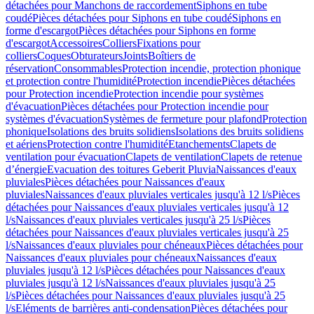
détachées pour Manchons de raccordement
Siphons en tube
coudé
Pièces détachées pour Siphons en tube coudé
Siphons en
forme d'escargot
Pièces détachées pour Siphons en forme
d'escargot
Accessoires
Colliers
Fixations pour
colliers
Coques
Obturateurs
Joints
Boîtiers de
réservation
Consommables
Protection incendie, protection phonique
et protection contre l'humidité
Protection incendie
Pièces détachées
pour Protection incendie
Protection incendie pour systèmes
d'évacuation
Pièces détachées pour Protection incendie pour
systèmes d'évacuation
Systèmes de fermeture pour plafond
Protection
phonique
Isolations des bruits solidiens
Isolations des bruits solidiens
et aériens
Protection contre l'humidité
Etanchements
Clapets de
ventilation pour évacuation
Clapets de ventilation
Clapets de retenue
d’énergie
Evacuation des toitures Geberit Pluvia
Naissances d'eaux
pluviales
Pièces détachées pour Naissances d'eaux
pluviales
Naissances d'eaux pluviales verticales jusqu'à 12 l/s
Pièces
détachées pour Naissances d'eaux pluviales verticales jusqu'à 12
l/s
Naissances d'eaux pluviales verticales jusqu'à 25 l/s
Pièces
détachées pour Naissances d'eaux pluviales verticales jusqu'à 25
l/s
Naissances d'eaux pluviales pour chéneaux
Pièces détachées pour
Naissances d'eaux pluviales pour chéneaux
Naissances d'eaux
pluviales jusqu'à 12 l/s
Pièces détachées pour Naissances d'eaux
pluviales jusqu'à 12 l/s
Naissances d'eaux pluviales jusqu'à 25
l/s
Pièces détachées pour Naissances d'eaux pluviales jusqu'à 25
l/s
Eléments de barrières anti-condensation
Pièces détachées pour