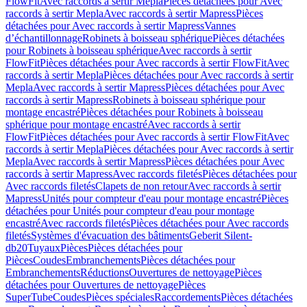
FlowFit
Avec raccords à sertir Mepla
Pièces détachées pour Avec
raccords à sertir Mepla
Avec raccords à sertir Mapress
Pièces
détachées pour Avec raccords à sertir Mapress
Vannes
d’échantillonnage
Robinets à boisseau sphérique
Pièces détachées
pour Robinets à boisseau sphérique
Avec raccords à sertir
FlowFit
Pièces détachées pour Avec raccords à sertir FlowFit
Avec
raccords à sertir Mepla
Pièces détachées pour Avec raccords à sertir
Mepla
Avec raccords à sertir Mapress
Pièces détachées pour Avec
raccords à sertir Mapress
Robinets à boisseau sphérique pour
montage encastré
Pièces détachées pour Robinets à boisseau
sphérique pour montage encastré
Avec raccords à sertir
FlowFit
Pièces détachées pour Avec raccords à sertir FlowFit
Avec
raccords à sertir Mepla
Pièces détachées pour Avec raccords à sertir
Mepla
Avec raccords à sertir Mapress
Pièces détachées pour Avec
raccords à sertir Mapress
Avec raccords filetés
Pièces détachées pour
Avec raccords filetés
Clapets de non retour
Avec raccords à sertir
Mapress
Unités pour compteur d'eau pour montage encastré
Pièces
détachées pour Unités pour compteur d'eau pour montage
encastré
Avec raccords filetés
Pièces détachées pour Avec raccords
filetés
Systèmes d'évacuation des bâtiments
Geberit Silent-
db20
Tuyaux
Pièces
Pièces détachées pour
Pièces
Coudes
Embranchements
Pièces détachées pour
Embranchements
Réductions
Ouvertures de nettoyage
Pièces
détachées pour Ouvertures de nettoyage
Pièces
SuperTube
Coudes
Pièces spéciales
Raccordements
Pièces détachées