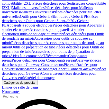
compatibilité [2XL]
Pièces détachées pour Sertisseuses compatibilité
[2XL]
Mallettes universelles
Pièces détachées pour Mallettes
universelles
Mallettes universelles
Pièces détachées pour Mallettes
universelles
Outils pour Geberit Silent-db20 / Geberit PE
Pièces
détachées pour Outils pour Geberit Silent-db20 / Geberit
PE
Appareils à souder électriques
Pièces détachées pour Appareils à
souder électriques
Accessoires pour appareils à souder
électriques
Outils de soudage au miroir
Pièces détachées pour Outils
de soudage au miroir
Accessoires pour outils de soudage au
miroir
Pièces détachées pour Accessoires pour outils de soudage au
miroir
Outils de préparation de tube
Pièces détachées pour Outils de
préparation de tube
Accessoires pour outils de préparation de
tubes
Aides à la commande
Télécommandes
Composants
réseau
Pièces détachées pour Composants réseau
Gateways
Pièces
détachées pour Gateways
Convertisseurs
Pièces détachées pour
Convertisseurs
Matériel de montage
Geberit Connect
Gateways
Pièces
détachées pour Gateways
Convertisseur
Pièces détachées pour
Convertisseur
Matériel de montage
Catégories de produits
Lignes de salle de bains
Nouveautés