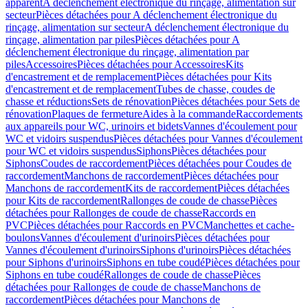
apparent
A déclenchement électronique du rinçage, alimentation sur
secteur
Pièces détachées pour A déclenchement électronique du
rinçage, alimentation sur secteur
A déclenchement électronique du
rinçage, alimentation par piles
Pièces détachées pour A
déclenchement électronique du rinçage, alimentation par
piles
Accessoires
Pièces détachées pour Accessoires
Kits
d'encastrement et de remplacement
Pièces détachées pour Kits
d'encastrement et de remplacement
Tubes de chasse, coudes de
chasse et réductions
Sets de rénovation
Pièces détachées pour Sets de
rénovation
Plaques de fermeture
Aides à la commande
Raccordements
aux appareils pour WC, urinoirs et bidets
Vannes d'écoulement pour
WC et vidoirs suspendus
Pièces détachées pour Vannes d'écoulement
pour WC et vidoirs suspendus
Siphons
Pièces détachées pour
Siphons
Coudes de raccordement
Pièces détachées pour Coudes de
raccordement
Manchons de raccordement
Pièces détachées pour
Manchons de raccordement
Kits de raccordement
Pièces détachées
pour Kits de raccordement
Rallonges de coude de chasse
Pièces
détachées pour Rallonges de coude de chasse
Raccords en
PVC
Pièces détachées pour Raccords en PVC
Manchettes et cache-
boulons
Vannes d'écoulement d'urinoirs
Pièces détachées pour
Vannes d'écoulement d'urinoirs
Siphons d'urinoirs
Pièces détachées
pour Siphons d'urinoirs
Siphons en tube coudé
Pièces détachées pour
Siphons en tube coudé
Rallonges de coude de chasse
Pièces
détachées pour Rallonges de coude de chasse
Manchons de
raccordement
Pièces détachées pour Manchons de