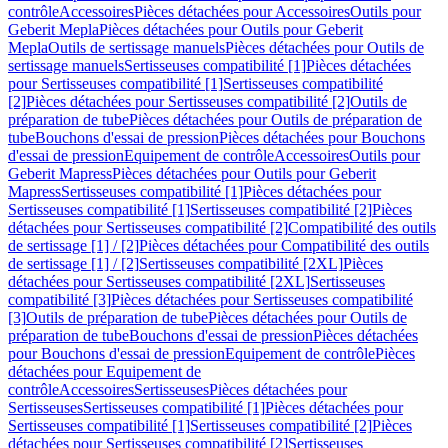
contrôle
Accessoires
Pièces détachées pour Accessoires
Outils pour
Geberit Mepla
Pièces détachées pour Outils pour Geberit
Mepla
Outils de sertissage manuels
Pièces détachées pour Outils de
sertissage manuels
Sertisseuses compatibilité [1]
Pièces détachées
pour Sertisseuses compatibilité [1]
Sertisseuses compatibilité
[2]
Pièces détachées pour Sertisseuses compatibilité [2]
Outils de
préparation de tube
Pièces détachées pour Outils de préparation de
tube
Bouchons d'essai de pression
Pièces détachées pour Bouchons
d'essai de pression
Equipement de contrôle
Accessoires
Outils pour
Geberit Mapress
Pièces détachées pour Outils pour Geberit
Mapress
Sertisseuses compatibilité [1]
Pièces détachées pour
Sertisseuses compatibilité [1]
Sertisseuses compatibilité [2]
Pièces
détachées pour Sertisseuses compatibilité [2]
Compatibilité des outils
de sertissage [1] / [2]
Pièces détachées pour Compatibilité des outils
de sertissage [1] / [2]
Sertisseuses compatibilité [2XL]
Pièces
détachées pour Sertisseuses compatibilité [2XL]
Sertisseuses
compatibilité [3]
Pièces détachées pour Sertisseuses compatibilité
[3]
Outils de préparation de tube
Pièces détachées pour Outils de
préparation de tube
Bouchons d'essai de pression
Pièces détachées
pour Bouchons d'essai de pression
Equipement de contrôle
Pièces
détachées pour Equipement de
contrôle
Accessoires
Sertisseuses
Pièces détachées pour
Sertisseuses
Sertisseuses compatibilité [1]
Pièces détachées pour
Sertisseuses compatibilité [1]
Sertisseuses compatibilité [2]
Pièces
détachées pour Sertisseuses compatibilité [2]
Sertisseuses