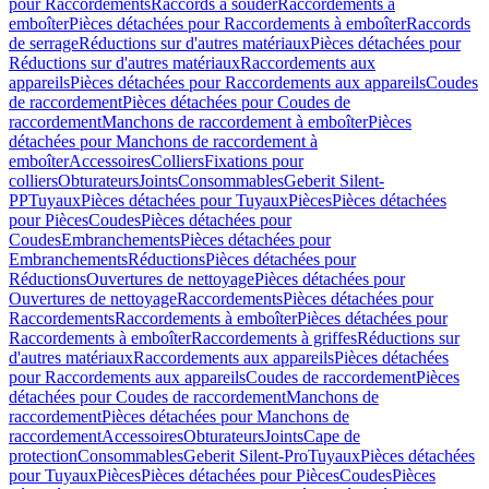
pour Raccordements
Raccords à souder
Raccordements à
emboîter
Pièces détachées pour Raccordements à emboîter
Raccords
de serrage
Réductions sur d'autres matériaux
Pièces détachées pour
Réductions sur d'autres matériaux
Raccordements aux
appareils
Pièces détachées pour Raccordements aux appareils
Coudes
de raccordement
Pièces détachées pour Coudes de
raccordement
Manchons de raccordement à emboîter
Pièces
détachées pour Manchons de raccordement à
emboîter
Accessoires
Colliers
Fixations pour
colliers
Obturateurs
Joints
Consommables
Geberit Silent-
PP
Tuyaux
Pièces détachées pour Tuyaux
Pièces
Pièces détachées
pour Pièces
Coudes
Pièces détachées pour
Coudes
Embranchements
Pièces détachées pour
Embranchements
Réductions
Pièces détachées pour
Réductions
Ouvertures de nettoyage
Pièces détachées pour
Ouvertures de nettoyage
Raccordements
Pièces détachées pour
Raccordements
Raccordements à emboîter
Pièces détachées pour
Raccordements à emboîter
Raccordements à griffes
Réductions sur
d'autres matériaux
Raccordements aux appareils
Pièces détachées
pour Raccordements aux appareils
Coudes de raccordement
Pièces
détachées pour Coudes de raccordement
Manchons de
raccordement
Pièces détachées pour Manchons de
raccordement
Accessoires
Obturateurs
Joints
Cape de
protection
Consommables
Geberit Silent-Pro
Tuyaux
Pièces détachées
pour Tuyaux
Pièces
Pièces détachées pour Pièces
Coudes
Pièces