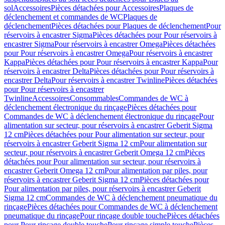
sol
Accessoires
Pièces détachées pour Accessoires
Plaques de
déclenchement et commandes de WC
Plaques de
déclenchement
Pièces détachées pour Plaques de déclenchement
Pour
réservoirs à encastrer Sigma
Pièces détachées pour Pour réservoirs à
encastrer Sigma
Pour réservoirs à encastrer Omega
Pièces détachées
pour Pour réservoirs à encastrer Omega
Pour réservoirs à encastrer
Kappa
Pièces détachées pour Pour réservoirs à encastrer Kappa
Pour
réservoirs à encastrer Delta
Pièces détachées pour Pour réservoirs à
encastrer Delta
Pour réservoirs à encastrer Twinline
Pièces détachées
pour Pour réservoirs à encastrer
Twinline
Accessoires
Consommables
Commandes de WC à
déclenchement électronique du rinçage
Pièces détachées pour
Commandes de WC à déclenchement électronique du rinçage
Pour
alimentation sur secteur, pour réservoirs à encastrer Geberit Sigma
12 cm
Pièces détachées pour Pour alimentation sur secteur, pour
réservoirs à encastrer Geberit Sigma 12 cm
Pour alimentation sur
secteur, pour réservoirs à encastrer Geberit Omega 12 cm
Pièces
détachées pour Pour alimentation sur secteur, pour réservoirs à
encastrer Geberit Omega 12 cm
Pour alimentation par piles, pour
réservoirs à encastrer Geberit Sigma 12 cm
Pièces détachées pour
Pour alimentation par piles, pour réservoirs à encastrer Geberit
Sigma 12 cm
Commandes de WC à déclenchement pneumatique du
rinçage
Pièces détachées pour Commandes de WC à déclenchement
pneumatique du rinçage
Pour rinçage double touche
Pièces détachées
pour Pour rinçage double touche
Pour rinçage simple touche
Pièces