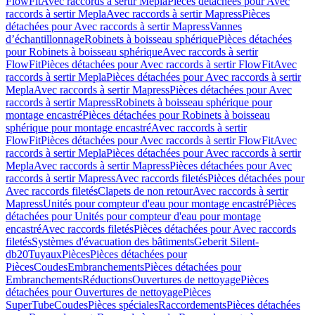
FlowFit
Avec raccords à sertir Mepla
Pièces détachées pour Avec
raccords à sertir Mepla
Avec raccords à sertir Mapress
Pièces
détachées pour Avec raccords à sertir Mapress
Vannes
d’échantillonnage
Robinets à boisseau sphérique
Pièces détachées
pour Robinets à boisseau sphérique
Avec raccords à sertir
FlowFit
Pièces détachées pour Avec raccords à sertir FlowFit
Avec
raccords à sertir Mepla
Pièces détachées pour Avec raccords à sertir
Mepla
Avec raccords à sertir Mapress
Pièces détachées pour Avec
raccords à sertir Mapress
Robinets à boisseau sphérique pour
montage encastré
Pièces détachées pour Robinets à boisseau
sphérique pour montage encastré
Avec raccords à sertir
FlowFit
Pièces détachées pour Avec raccords à sertir FlowFit
Avec
raccords à sertir Mepla
Pièces détachées pour Avec raccords à sertir
Mepla
Avec raccords à sertir Mapress
Pièces détachées pour Avec
raccords à sertir Mapress
Avec raccords filetés
Pièces détachées pour
Avec raccords filetés
Clapets de non retour
Avec raccords à sertir
Mapress
Unités pour compteur d'eau pour montage encastré
Pièces
détachées pour Unités pour compteur d'eau pour montage
encastré
Avec raccords filetés
Pièces détachées pour Avec raccords
filetés
Systèmes d'évacuation des bâtiments
Geberit Silent-
db20
Tuyaux
Pièces
Pièces détachées pour
Pièces
Coudes
Embranchements
Pièces détachées pour
Embranchements
Réductions
Ouvertures de nettoyage
Pièces
détachées pour Ouvertures de nettoyage
Pièces
SuperTube
Coudes
Pièces spéciales
Raccordements
Pièces détachées