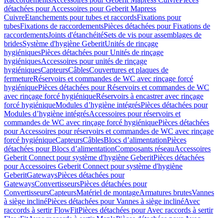
détachées pour Accessoires pour Geberit Mapress
Cuivre
Etanchements pour tubes et raccords
Fixations pour
tubes
Fixations de raccordements
Pièces détachées pour Fixations de
raccordements
Joints d'étanchéité
Sets de vis pour assemblages de
brides
Système d'hygiène Geberit
Unités de rinçage
hygiéniques
Pièces détachées pour Unités de rinçage
hygiéniques
Accessoires pour unités de rinçage
hygiéniques
Capteurs
Câbles
Couvertures et plaques de
fermeture
Réservoirs et commandes de WC avec rinçage forcé
hygiénique
Pièces détachées pour Réservoirs et commandes de WC
avec rinçage forcé hygiénique
Réservoirs à encastrer avec rinçage
forcé hygiénique
Modules d’hygiène intégrés
Pièces détachées pour
Modules d’hygiène intégrés
Accessoires pour réservoirs et
commandes de WC avec rinçage forcé hygiénique
Pièces détachées
pour Accessoires pour réservoirs et commandes de WC avec rinçage
forcé hygiénique
Capteurs
Câbles
Blocs d’alimentation
Pièces
détachées pour Blocs d’alimentation
Composants réseau
Accessoires
Geberit Connect pour système d'hygiène Geberit
Pièces détachées
pour Accessoires Geberit Connect pour système d'hygiène
Geberit
Gateways
Pièces détachées pour
Gateways
Convertisseurs
Pièces détachées pour
Convertisseurs
Capteurs
Matériel de montage
Armatures brutes
Vannes
à siège incliné
Pièces détachées pour Vannes à siège incliné
Avec
raccords à sertir FlowFit
Pièces détachées pour Avec raccords à sertir