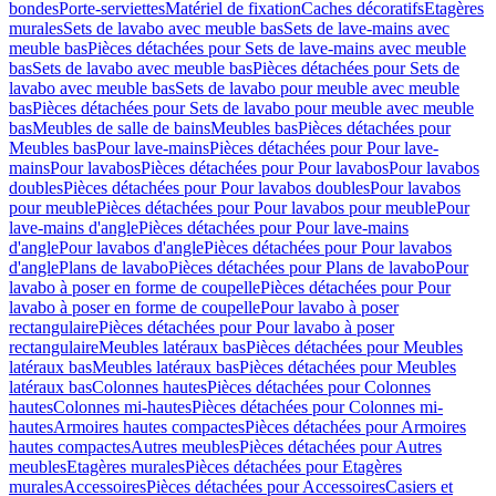
bondes
Porte-serviettes
Matériel de fixation
Caches décoratifs
Etagères
murales
Sets de lavabo avec meuble bas
Sets de lave-mains avec
meuble bas
Pièces détachées pour Sets de lave-mains avec meuble
bas
Sets de lavabo avec meuble bas
Pièces détachées pour Sets de
lavabo avec meuble bas
Sets de lavabo pour meuble avec meuble
bas
Pièces détachées pour Sets de lavabo pour meuble avec meuble
bas
Meubles de salle de bains
Meubles bas
Pièces détachées pour
Meubles bas
Pour lave-mains
Pièces détachées pour Pour lave-
mains
Pour lavabos
Pièces détachées pour Pour lavabos
Pour lavabos
doubles
Pièces détachées pour Pour lavabos doubles
Pour lavabos
pour meuble
Pièces détachées pour Pour lavabos pour meuble
Pour
lave-mains d'angle
Pièces détachées pour Pour lave-mains
d'angle
Pour lavabos d'angle
Pièces détachées pour Pour lavabos
d'angle
Plans de lavabo
Pièces détachées pour Plans de lavabo
Pour
lavabo à poser en forme de coupelle
Pièces détachées pour Pour
lavabo à poser en forme de coupelle
Pour lavabo à poser
rectangulaire
Pièces détachées pour Pour lavabo à poser
rectangulaire
Meubles latéraux bas
Pièces détachées pour Meubles
latéraux bas
Meubles latéraux bas
Pièces détachées pour Meubles
latéraux bas
Colonnes hautes
Pièces détachées pour Colonnes
hautes
Colonnes mi-hautes
Pièces détachées pour Colonnes mi-
hautes
Armoires hautes compactes
Pièces détachées pour Armoires
hautes compactes
Autres meubles
Pièces détachées pour Autres
meubles
Etagères murales
Pièces détachées pour Etagères
murales
Accessoires
Pièces détachées pour Accessoires
Casiers et