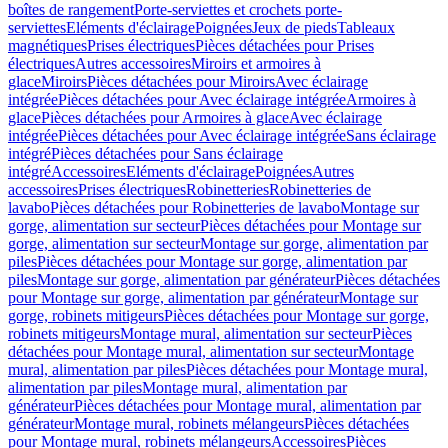
boîtes de rangement
Porte-serviettes et crochets porte-
serviettes
Eléments d'éclairage
Poignées
Jeux de pieds
Tableaux
magnétiques
Prises électriques
Pièces détachées pour Prises
électriques
Autres accessoires
Miroirs et armoires à
glace
Miroirs
Pièces détachées pour Miroirs
Avec éclairage
intégrée
Pièces détachées pour Avec éclairage intégrée
Armoires à
glace
Pièces détachées pour Armoires à glace
Avec éclairage
intégrée
Pièces détachées pour Avec éclairage intégrée
Sans éclairage
intégré
Pièces détachées pour Sans éclairage
intégré
Accessoires
Eléments d'éclairage
Poignées
Autres
accessoires
Prises électriques
Robinetteries
Robinetteries de
lavabo
Pièces détachées pour Robinetteries de lavabo
Montage sur
gorge, alimentation sur secteur
Pièces détachées pour Montage sur
gorge, alimentation sur secteur
Montage sur gorge, alimentation par
piles
Pièces détachées pour Montage sur gorge, alimentation par
piles
Montage sur gorge, alimentation par générateur
Pièces détachées
pour Montage sur gorge, alimentation par générateur
Montage sur
gorge, robinets mitigeurs
Pièces détachées pour Montage sur gorge,
robinets mitigeurs
Montage mural, alimentation sur secteur
Pièces
détachées pour Montage mural, alimentation sur secteur
Montage
mural, alimentation par piles
Pièces détachées pour Montage mural,
alimentation par piles
Montage mural, alimentation par
générateur
Pièces détachées pour Montage mural, alimentation par
générateur
Montage mural, robinets mélangeurs
Pièces détachées
pour Montage mural, robinets mélangeurs
Accessoires
Pièces