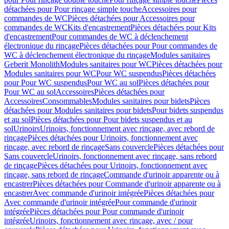
détachées pour Pour rinçage simple touche
Accessoires pour
commandes de WC
Pièces détachées pour Accessoires pour
commandes de WC
Kits d'encastrement
Pièces détachées pour Kits
d'encastrement
Pour commandes de WC à déclenchement
électronique du rinçage
Pièces détachées pour Pour commandes de
WC à déclenchement électronique du rinçage
Modules sanitaires
Geberit Monolith
Modules sanitaires pour WC
Pièces détachées pour
Modules sanitaires pour WC
Pour WC suspendus
Pièces détachées
pour Pour WC suspendus
Pour WC au sol
Pièces détachées pour
Pour WC au sol
Accessoires
Pièces détachées pour
Accessoires
Consommables
Modules sanitaires pour bidets
Pièces
détachées pour Modules sanitaires pour bidets
Pour bidets suspendus
et au sol
Pièces détachées pour Pour bidets suspendus et au
sol
Urinoirs
Urinoirs, fonctionnement avec rinçage, avec rebord de
rinçage
Pièces détachées pour Urinoirs, fonctionnement avec
rinçage, avec rebord de rinçage
Sans couvercle
Pièces détachées pour
Sans couvercle
Urinoirs, fonctionnement avec rinçage, sans rebord
de rinçage
Pièces détachées pour Urinoirs, fonctionnement avec
rinçage, sans rebord de rinçage
Commande d'urinoir apparente ou à
encastrer
Pièces détachées pour Commande d'urinoir apparente ou à
encastrer
Avec commande d'urinoir intégrée
Pièces détachées pour
Avec commande d'urinoir intégrée
Pour commande d'urinoir
intégrée
Pièces détachées pour Pour commande d'urinoir
intégrée
Urinoirs, fonctionnement avec rinçage, avec / pour