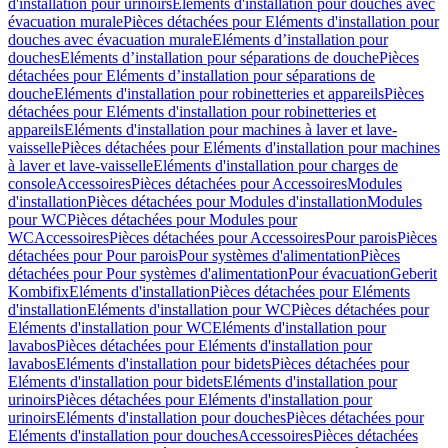
d'installation pour urinoirs
Eléments d'installation pour douches avec
évacuation murale
Pièces détachées pour Eléments d'installation pour
douches avec évacuation murale
Eléments d’installation pour
douches
Eléments d’installation pour séparations de douche
Pièces
détachées pour Eléments d’installation pour séparations de
douche
Eléments d'installation pour robinetteries et appareils
Pièces
détachées pour Eléments d'installation pour robinetteries et
appareils
Eléments d'installation pour machines à laver et lave-
vaisselle
Pièces détachées pour Eléments d'installation pour machines
à laver et lave-vaisselle
Eléments d'installation pour charges de
console
Accessoires
Pièces détachées pour Accessoires
Modules
d'installation
Pièces détachées pour Modules d'installation
Modules
pour WC
Pièces détachées pour Modules pour
WC
Accessoires
Pièces détachées pour Accessoires
Pour parois
Pièces
détachées pour Pour parois
Pour systèmes d'alimentation
Pièces
détachées pour Pour systèmes d'alimentation
Pour évacuation
Geberit
Kombifix
Eléments d'installation
Pièces détachées pour Eléments
d'installation
Eléments d'installation pour WC
Pièces détachées pour
Eléments d'installation pour WC
Eléments d'installation pour
lavabos
Pièces détachées pour Eléments d'installation pour
lavabos
Eléments d'installation pour bidets
Pièces détachées pour
Eléments d'installation pour bidets
Eléments d'installation pour
urinoirs
Pièces détachées pour Eléments d'installation pour
urinoirs
Eléments d'installation pour douches
Pièces détachées pour
Eléments d'installation pour douches
Accessoires
Pièces détachées