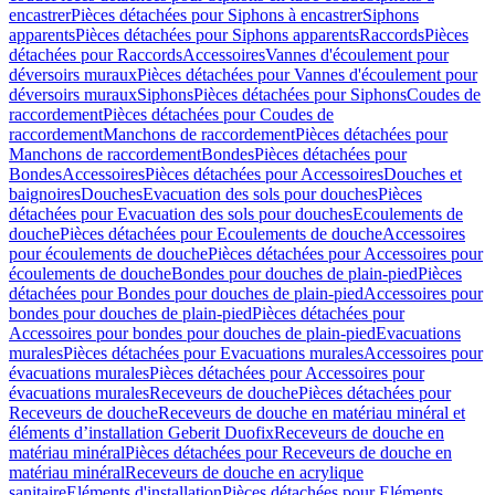
encastrer
Pièces détachées pour Siphons à encastrer
Siphons
apparents
Pièces détachées pour Siphons apparents
Raccords
Pièces
détachées pour Raccords
Accessoires
Vannes d'écoulement pour
déversoirs muraux
Pièces détachées pour Vannes d'écoulement pour
déversoirs muraux
Siphons
Pièces détachées pour Siphons
Coudes de
raccordement
Pièces détachées pour Coudes de
raccordement
Manchons de raccordement
Pièces détachées pour
Manchons de raccordement
Bondes
Pièces détachées pour
Bondes
Accessoires
Pièces détachées pour Accessoires
Douches et
baignoires
Douches
Evacuation des sols pour douches
Pièces
détachées pour Evacuation des sols pour douches
Ecoulements de
douche
Pièces détachées pour Ecoulements de douche
Accessoires
pour écoulements de douche
Pièces détachées pour Accessoires pour
écoulements de douche
Bondes pour douches de plain-pied
Pièces
détachées pour Bondes pour douches de plain-pied
Accessoires pour
bondes pour douches de plain-pied
Pièces détachées pour
Accessoires pour bondes pour douches de plain-pied
Evacuations
murales
Pièces détachées pour Evacuations murales
Accessoires pour
évacuations murales
Pièces détachées pour Accessoires pour
évacuations murales
Receveurs de douche
Pièces détachées pour
Receveurs de douche
Receveurs de douche en matériau minéral et
éléments d’installation Geberit Duofix
Receveurs de douche en
matériau minéral
Pièces détachées pour Receveurs de douche en
matériau minéral
Receveurs de douche en acrylique
sanitaire
Eléments d'installation
Pièces détachées pour Eléments