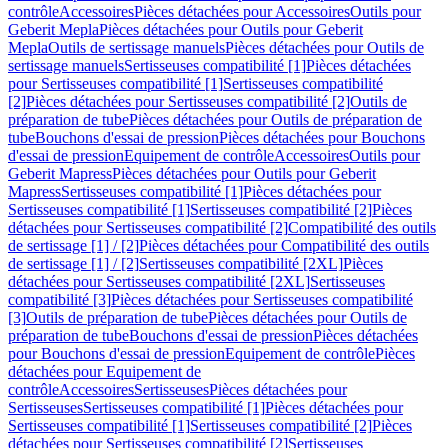
contrôle
Accessoires
Pièces détachées pour Accessoires
Outils pour
Geberit Mepla
Pièces détachées pour Outils pour Geberit
Mepla
Outils de sertissage manuels
Pièces détachées pour Outils de
sertissage manuels
Sertisseuses compatibilité [1]
Pièces détachées
pour Sertisseuses compatibilité [1]
Sertisseuses compatibilité
[2]
Pièces détachées pour Sertisseuses compatibilité [2]
Outils de
préparation de tube
Pièces détachées pour Outils de préparation de
tube
Bouchons d'essai de pression
Pièces détachées pour Bouchons
d'essai de pression
Equipement de contrôle
Accessoires
Outils pour
Geberit Mapress
Pièces détachées pour Outils pour Geberit
Mapress
Sertisseuses compatibilité [1]
Pièces détachées pour
Sertisseuses compatibilité [1]
Sertisseuses compatibilité [2]
Pièces
détachées pour Sertisseuses compatibilité [2]
Compatibilité des outils
de sertissage [1] / [2]
Pièces détachées pour Compatibilité des outils
de sertissage [1] / [2]
Sertisseuses compatibilité [2XL]
Pièces
détachées pour Sertisseuses compatibilité [2XL]
Sertisseuses
compatibilité [3]
Pièces détachées pour Sertisseuses compatibilité
[3]
Outils de préparation de tube
Pièces détachées pour Outils de
préparation de tube
Bouchons d'essai de pression
Pièces détachées
pour Bouchons d'essai de pression
Equipement de contrôle
Pièces
détachées pour Equipement de
contrôle
Accessoires
Sertisseuses
Pièces détachées pour
Sertisseuses
Sertisseuses compatibilité [1]
Pièces détachées pour
Sertisseuses compatibilité [1]
Sertisseuses compatibilité [2]
Pièces
détachées pour Sertisseuses compatibilité [2]
Sertisseuses