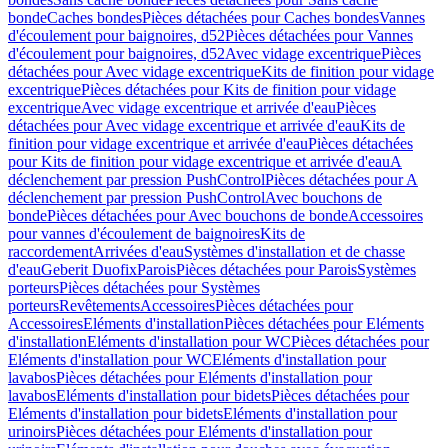
bonde
Caches bondes
Pièces détachées pour Caches bondes
Vannes
d'écoulement pour baignoires, d52
Pièces détachées pour Vannes
d'écoulement pour baignoires, d52
Avec vidage excentrique
Pièces
détachées pour Avec vidage excentrique
Kits de finition pour vidage
excentrique
Pièces détachées pour Kits de finition pour vidage
excentrique
Avec vidage excentrique et arrivée d'eau
Pièces
détachées pour Avec vidage excentrique et arrivée d'eau
Kits de
finition pour vidage excentrique et arrivée d'eau
Pièces détachées
pour Kits de finition pour vidage excentrique et arrivée d'eau
A
déclenchement par pression PushControl
Pièces détachées pour A
déclenchement par pression PushControl
Avec bouchons de
bonde
Pièces détachées pour Avec bouchons de bonde
Accessoires
pour vannes d'écoulement de baignoires
Kits de
raccordement
Arrivées d'eau
Systèmes d'installation et de chasse
d'eau
Geberit Duofix
Parois
Pièces détachées pour Parois
Systèmes
porteurs
Pièces détachées pour Systèmes
porteurs
Revêtements
Accessoires
Pièces détachées pour
Accessoires
Eléments d'installation
Pièces détachées pour Eléments
d'installation
Eléments d'installation pour WC
Pièces détachées pour
Eléments d'installation pour WC
Eléments d'installation pour
lavabos
Pièces détachées pour Eléments d'installation pour
lavabos
Eléments d'installation pour bidets
Pièces détachées pour
Eléments d'installation pour bidets
Eléments d'installation pour
urinoirs
Pièces détachées pour Eléments d'installation pour