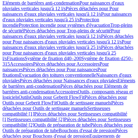
Eléments de barrières anti-condensation
Pour naissances d'eaux
pluviales verticales jusqu'à 12 l/s
Pièces détachées pour Pour
naissances d'eaux pluviales verticales jusqu'à 12 l/s
Pour naissances
d'eaux pluviales verticales jusqu'à 25 l/s
Protection
incendie
Protection incendie pour systèmes d'évacuation
Trop-pleins
de sécurité
Pièces détachées pour Trop-pleins de sécurité
Pour
naissances d'eaux pluviales verticales jusqu'à 12 l/s
Pièces détachées
pour Pour naissances d'eaux pluviales verticales jusqu'à 12 l/s
Pour
naissances d'eaux pluviales verticales jusqu'à 25 l/s
Pièces détachées
pour Pour naissances d'eaux pluviales verticales jusqu'à 25
l/s
Fixations
Système de fixation d40–200
Système de fixation d250–
315
Accessoires
Pièces détachées pour Accessoires
Pour
naissances
Pièces détachées pour Pour naissances
Pour
fixations
Evacuation des toitures conventionnelle
Naissances d'eaux
pluviales
Pièces détachées pour Naissances d'eaux pluviales
Eléments
de barrières anti-condensation
Pièces détachées pour Eléments de
barrières anti-condensation
Accessoires
Outils, composants réseau et
logiciels
Outils
Outils pour Geberit FlowFit
Pièces détachées pour
Outils pour Geberit FlowFit
Outils de sertissage manuels
Pièces
détachées pour Outils de sertissage manuels
Sertisseuses
compatibilité [1]
Pièces détachées pour Sertisseuses compatibilité
[1]
Sertisseuses compatibilité [2]
Pièces détachées pour Sertisseuses
compatibilité [2]
Outils de préparation de tube
Pièces détachées pour
Outils de préparation de tube
Bouchons d'essai de pression
Pièces
détachées pour Bouchons d'essai de pression
Equipements de