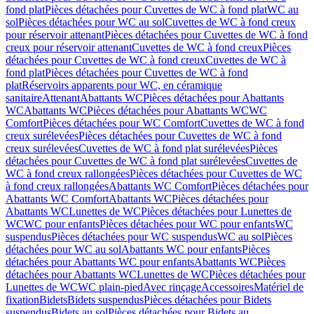
fond plat
Pièces détachées pour Cuvettes de WC à fond plat
WC au
sol
Pièces détachées pour WC au sol
Cuvettes de WC à fond creux
pour réservoir attenant
Pièces détachées pour Cuvettes de WC à fond
creux pour réservoir attenant
Cuvettes de WC à fond creux
Pièces
détachées pour Cuvettes de WC à fond creux
Cuvettes de WC à
fond plat
Pièces détachées pour Cuvettes de WC à fond
plat
Réservoirs apparents pour WC, en céramique
sanitaire
Attenant
Abattants WC
Pièces détachées pour Abattants
WC
Abattants WC
Pièces détachées pour Abattants WC
WC
Comfort
Pièces détachées pour WC Comfort
Cuvettes de WC à fond
creux surélevées
Pièces détachées pour Cuvettes de WC à fond
creux surélevées
Cuvettes de WC à fond plat surélevées
Pièces
détachées pour Cuvettes de WC à fond plat surélevées
Cuvettes de
WC à fond creux rallongées
Pièces détachées pour Cuvettes de WC
à fond creux rallongées
Abattants WC Comfort
Pièces détachées pour
Abattants WC Comfort
Abattants WC
Pièces détachées pour
Abattants WC
Lunettes de WC
Pièces détachées pour Lunettes de
WC
WC pour enfants
Pièces détachées pour WC pour enfants
WC
suspendus
Pièces détachées pour WC suspendus
WC au sol
Pièces
détachées pour WC au sol
Abattants WC pour enfants
Pièces
détachées pour Abattants WC pour enfants
Abattants WC
Pièces
détachées pour Abattants WC
Lunettes de WC
Pièces détachées pour
Lunettes de WC
WC plain-pied
Avec rinçage
Accessoires
Matériel de
fixation
Bidets
Bidets suspendus
Pièces détachées pour Bidets
suspendus
Bidets au sol
Pièces détachées pour Bidets au