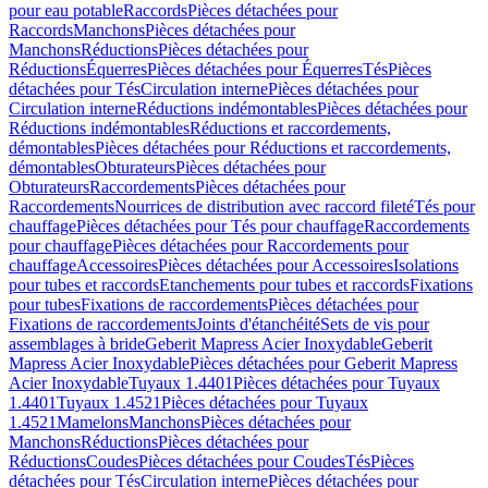
pour eau potable
Raccords
Pièces détachées pour
Raccords
Manchons
Pièces détachées pour
Manchons
Réductions
Pièces détachées pour
Réductions
Équerres
Pièces détachées pour Équerres
Tés
Pièces
détachées pour Tés
Circulation interne
Pièces détachées pour
Circulation interne
Réductions indémontables
Pièces détachées pour
Réductions indémontables
Réductions et raccordements,
démontables
Pièces détachées pour Réductions et raccordements,
démontables
Obturateurs
Pièces détachées pour
Obturateurs
Raccordements
Pièces détachées pour
Raccordements
Nourrices de distribution avec raccord fileté
Tés pour
chauffage
Pièces détachées pour Tés pour chauffage
Raccordements
pour chauffage
Pièces détachées pour Raccordements pour
chauffage
Accessoires
Pièces détachées pour Accessoires
Isolations
pour tubes et raccords
Etanchements pour tubes et raccords
Fixations
pour tubes
Fixations de raccordements
Pièces détachées pour
Fixations de raccordements
Joints d'étanchéité
Sets de vis pour
assemblages à bride
Geberit Mapress Acier Inoxydable
Geberit
Mapress Acier Inoxydable
Pièces détachées pour Geberit Mapress
Acier Inoxydable
Tuyaux 1.4401
Pièces détachées pour Tuyaux
1.4401
Tuyaux 1.4521
Pièces détachées pour Tuyaux
1.4521
Mamelons
Manchons
Pièces détachées pour
Manchons
Réductions
Pièces détachées pour
Réductions
Coudes
Pièces détachées pour Coudes
Tés
Pièces
détachées pour Tés
Circulation interne
Pièces détachées pour