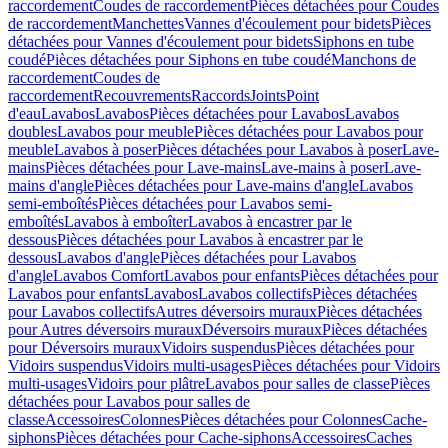
raccordement
Coudes de raccordement
Pièces détachées pour Coudes
de raccordement
Manchettes
Vannes d'écoulement pour bidets
Pièces
détachées pour Vannes d'écoulement pour bidets
Siphons en tube
coudé
Pièces détachées pour Siphons en tube coudé
Manchons de
raccordement
Coudes de
raccordement
Recouvrements
Raccords
Joints
Point
d'eau
Lavabos
Lavabos
Pièces détachées pour Lavabos
Lavabos
doubles
Lavabos pour meuble
Pièces détachées pour Lavabos pour
meuble
Lavabos à poser
Pièces détachées pour Lavabos à poser
Lave-
mains
Pièces détachées pour Lave-mains
Lave-mains à poser
Lave-
mains d'angle
Pièces détachées pour Lave-mains d'angle
Lavabos
semi-emboîtés
Pièces détachées pour Lavabos semi-
emboîtés
Lavabos à emboîter
Lavabos à encastrer par le
dessous
Pièces détachées pour Lavabos à encastrer par le
dessous
Lavabos d'angle
Pièces détachées pour Lavabos
d'angle
Lavabos Comfort
Lavabos pour enfants
Pièces détachées pour
Lavabos pour enfants
Lavabos
Lavabos collectifs
Pièces détachées
pour Lavabos collectifs
Autres déversoirs muraux
Pièces détachées
pour Autres déversoirs muraux
Déversoirs muraux
Pièces détachées
pour Déversoirs muraux
Vidoirs suspendus
Pièces détachées pour
Vidoirs suspendus
Vidoirs multi-usages
Pièces détachées pour Vidoirs
multi-usages
Vidoirs pour plâtre
Lavabos pour salles de classe
Pièces
détachées pour Lavabos pour salles de
classe
Accessoires
Colonnes
Pièces détachées pour Colonnes
Cache-
siphons
Pièces détachées pour Cache-siphons
Accessoires
Caches