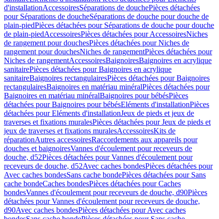
d'installation
Accessoires
Séparations de douche
Pièces détachées
pour Séparations de douche
Séparations de douche pour douche de
plain-pied
Pièces détachées pour Séparations de douche pour douche
de plain-pied
Accessoires
Pièces détachées pour Accessoires
Niches
de rangement pour douches
Pièces détachées pour Niches de
rangement pour douches
Niches de rangement
Pièces détachées pour
Niches de rangement
Accessoires
Baignoires
Baignoires en acrylique
sanitaire
Pièces détachées pour Baignoires en acrylique
sanitaire
Baignoires rectangulaires
Pièces détachées pour Baignoires
rectangulaires
Baignoires en matériau minéral
Pièces détachées pour
Baignoires en matériau minéral
Baignoires pour bébés
Pièces
détachées pour Baignoires pour bébés
Eléments d'installation
Pièces
détachées pour Eléments d'installation
Jeux de pieds et jeux de
traverses et fixations murales
Pièces détachées pour Jeux de pieds et
jeux de traverses et fixations murales
Accessoires
Kits de
réparation
Autres accessoires
Raccordements aux appareils pour
douches et baignoires
Vannes d'écoulement pour receveurs de
douche, d52
Pièces détachées pour Vannes d'écoulement pour
receveurs de douche, d52
Avec caches bondes
Pièces détachées pour
Avec caches bondes
Sans cache bonde
Pièces détachées pour Sans
cache bonde
Caches bondes
Pièces détachées pour Caches
bondes
Vannes d'écoulement pour receveurs de douche, d90
Pièces
détachées pour Vannes d'écoulement pour receveurs de douche,
d90
Avec caches bondes
Pièces détachées pour Avec caches
bondes
Sans cache bonde
Pièces détachées pour Sans cache