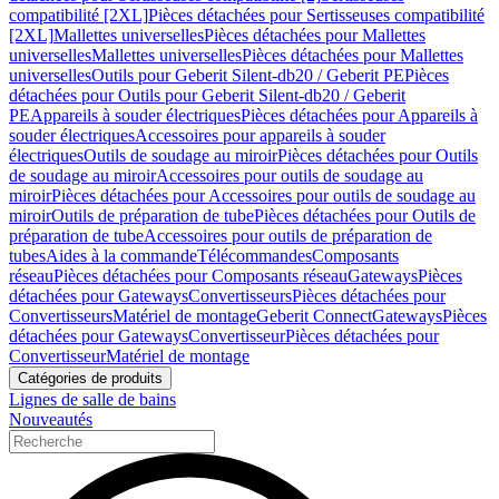
compatibilité [2XL]
Pièces détachées pour Sertisseuses compatibilité
[2XL]
Mallettes universelles
Pièces détachées pour Mallettes
universelles
Mallettes universelles
Pièces détachées pour Mallettes
universelles
Outils pour Geberit Silent-db20 / Geberit PE
Pièces
détachées pour Outils pour Geberit Silent-db20 / Geberit
PE
Appareils à souder électriques
Pièces détachées pour Appareils à
souder électriques
Accessoires pour appareils à souder
électriques
Outils de soudage au miroir
Pièces détachées pour Outils
de soudage au miroir
Accessoires pour outils de soudage au
miroir
Pièces détachées pour Accessoires pour outils de soudage au
miroir
Outils de préparation de tube
Pièces détachées pour Outils de
préparation de tube
Accessoires pour outils de préparation de
tubes
Aides à la commande
Télécommandes
Composants
réseau
Pièces détachées pour Composants réseau
Gateways
Pièces
détachées pour Gateways
Convertisseurs
Pièces détachées pour
Convertisseurs
Matériel de montage
Geberit Connect
Gateways
Pièces
détachées pour Gateways
Convertisseur
Pièces détachées pour
Convertisseur
Matériel de montage
Catégories de produits
Lignes de salle de bains
Nouveautés