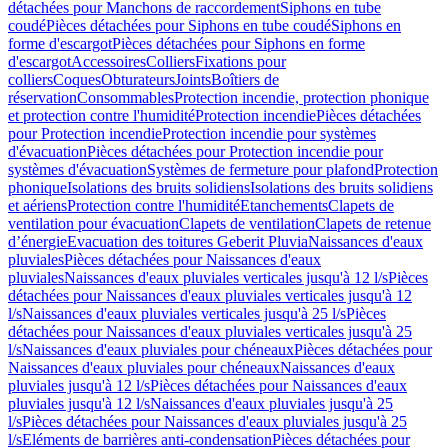
détachées pour Manchons de raccordement
Siphons en tube
coudé
Pièces détachées pour Siphons en tube coudé
Siphons en
forme d'escargot
Pièces détachées pour Siphons en forme
d'escargot
Accessoires
Colliers
Fixations pour
colliers
Coques
Obturateurs
Joints
Boîtiers de
réservation
Consommables
Protection incendie, protection phonique
et protection contre l'humidité
Protection incendie
Pièces détachées
pour Protection incendie
Protection incendie pour systèmes
d'évacuation
Pièces détachées pour Protection incendie pour
systèmes d'évacuation
Systèmes de fermeture pour plafond
Protection
phonique
Isolations des bruits solidiens
Isolations des bruits solidiens
et aériens
Protection contre l'humidité
Etanchements
Clapets de
ventilation pour évacuation
Clapets de ventilation
Clapets de retenue
d’énergie
Evacuation des toitures Geberit Pluvia
Naissances d'eaux
pluviales
Pièces détachées pour Naissances d'eaux
pluviales
Naissances d'eaux pluviales verticales jusqu'à 12 l/s
Pièces
détachées pour Naissances d'eaux pluviales verticales jusqu'à 12
l/s
Naissances d'eaux pluviales verticales jusqu'à 25 l/s
Pièces
détachées pour Naissances d'eaux pluviales verticales jusqu'à 25
l/s
Naissances d'eaux pluviales pour chéneaux
Pièces détachées pour
Naissances d'eaux pluviales pour chéneaux
Naissances d'eaux
pluviales jusqu'à 12 l/s
Pièces détachées pour Naissances d'eaux
pluviales jusqu'à 12 l/s
Naissances d'eaux pluviales jusqu'à 25
l/s
Pièces détachées pour Naissances d'eaux pluviales jusqu'à 25
l/s
Eléments de barrières anti-condensation
Pièces détachées pour