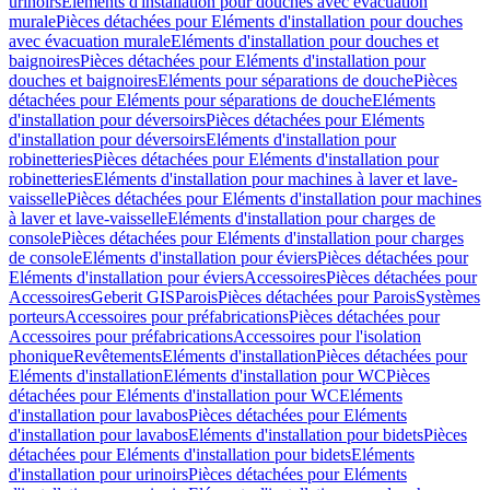
urinoirs
Eléments d'installation pour douches avec évacuation
murale
Pièces détachées pour Eléments d'installation pour douches
avec évacuation murale
Eléments d'installation pour douches et
baignoires
Pièces détachées pour Eléments d'installation pour
douches et baignoires
Eléments pour séparations de douche
Pièces
détachées pour Eléments pour séparations de douche
Eléments
d'installation pour déversoirs
Pièces détachées pour Eléments
d'installation pour déversoirs
Eléments d'installation pour
robinetteries
Pièces détachées pour Eléments d'installation pour
robinetteries
Eléments d'installation pour machines à laver et lave-
vaisselle
Pièces détachées pour Eléments d'installation pour machines
à laver et lave-vaisselle
Eléments d'installation pour charges de
console
Pièces détachées pour Eléments d'installation pour charges
de console
Eléments d'installation pour éviers
Pièces détachées pour
Eléments d'installation pour éviers
Accessoires
Pièces détachées pour
Accessoires
Geberit GIS
Parois
Pièces détachées pour Parois
Systèmes
porteurs
Accessoires pour préfabrications
Pièces détachées pour
Accessoires pour préfabrications
Accessoires pour l'isolation
phonique
Revêtements
Eléments d'installation
Pièces détachées pour
Eléments d'installation
Eléments d'installation pour WC
Pièces
détachées pour Eléments d'installation pour WC
Eléments
d'installation pour lavabos
Pièces détachées pour Eléments
d'installation pour lavabos
Eléments d'installation pour bidets
Pièces
détachées pour Eléments d'installation pour bidets
Eléments
d'installation pour urinoirs
Pièces détachées pour Eléments