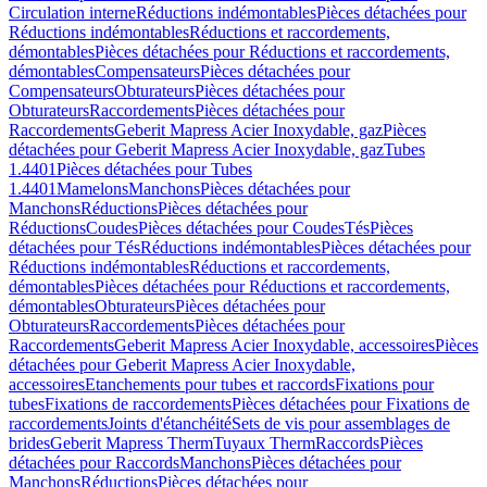
Circulation interne
Réductions indémontables
Pièces détachées pour
Réductions indémontables
Réductions et raccordements,
démontables
Pièces détachées pour Réductions et raccordements,
démontables
Compensateurs
Pièces détachées pour
Compensateurs
Obturateurs
Pièces détachées pour
Obturateurs
Raccordements
Pièces détachées pour
Raccordements
Geberit Mapress Acier Inoxydable, gaz
Pièces
détachées pour Geberit Mapress Acier Inoxydable, gaz
Tubes
1.4401
Pièces détachées pour Tubes
1.4401
Mamelons
Manchons
Pièces détachées pour
Manchons
Réductions
Pièces détachées pour
Réductions
Coudes
Pièces détachées pour Coudes
Tés
Pièces
détachées pour Tés
Réductions indémontables
Pièces détachées pour
Réductions indémontables
Réductions et raccordements,
démontables
Pièces détachées pour Réductions et raccordements,
démontables
Obturateurs
Pièces détachées pour
Obturateurs
Raccordements
Pièces détachées pour
Raccordements
Geberit Mapress Acier Inoxydable, accessoires
Pièces
détachées pour Geberit Mapress Acier Inoxydable,
accessoires
Etanchements pour tubes et raccords
Fixations pour
tubes
Fixations de raccordements
Pièces détachées pour Fixations de
raccordements
Joints d'étanchéité
Sets de vis pour assemblages de
brides
Geberit Mapress Therm
Tuyaux Therm
Raccords
Pièces
détachées pour Raccords
Manchons
Pièces détachées pour
Manchons
Réductions
Pièces détachées pour