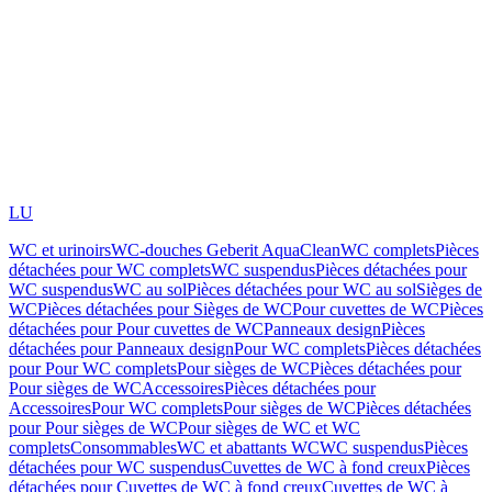
LU
WC et urinoirs
WC-douches Geberit AquaClean
WC complets
Pièces
détachées pour WC complets
WC suspendus
Pièces détachées pour
WC suspendus
WC au sol
Pièces détachées pour WC au sol
Sièges de
WC
Pièces détachées pour Sièges de WC
Pour cuvettes de WC
Pièces
détachées pour Pour cuvettes de WC
Panneaux design
Pièces
détachées pour Panneaux design
Pour WC complets
Pièces détachées
pour Pour WC complets
Pour sièges de WC
Pièces détachées pour
Pour sièges de WC
Accessoires
Pièces détachées pour
Accessoires
Pour WC complets
Pour sièges de WC
Pièces détachées
pour Pour sièges de WC
Pour sièges de WC et WC
complets
Consommables
WC et abattants WC
WC suspendus
Pièces
détachées pour WC suspendus
Cuvettes de WC à fond creux
Pièces
détachées pour Cuvettes de WC à fond creux
Cuvettes de WC à