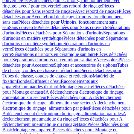
couvercle
Pièces détachées pour Urinoirs, fonctionnement avec
rinçage, avec / pour couvercle
Sans rebord de rinçage
Pièces
détachées pour Sans rebord de rinçage
Avec rebord de rinçage
Pièces
détachées pour Avec rebord de rinçage
Urinoirs, fonctionnement
sans eau
Pièces détachées pour Urinoirs, fonctionnement sans
eau
Sans couvercle
Pièces détachées pour Sans couvercle
Séparations
d'urinoirs
Pièces détachées pour Séparations d'urinoirs
Séparations
d'urinoirs en matière synthétique
Pièces détachées pour Séparations
d'urinoirs en matière synthétique
Séparations d'urinoirs en
verre
Pièces détachées pour Séparations d'urinoirs en
verre
Séparations d'urinoirs en céramique sanitaire
Pièces détachées
pour Séparations d'urinoirs en céramique sanitaire
Accessoires
Pièces
détachées pour Accessoires
Siphons et accessoires de siphons
Tubes
de chasse, coudes de chasse et réductions
Pièces détachées pour
Tubes de chasse, coudes de chasse et réductions
Matériel de
fixation
Bondes
Diffuseur d’eau
Raccordements aux
appareils
Commandes d'urinoir
Montage encastré
Pièces détachées
pour Montage encastré
A déclenchement électronique du rinçage,
alimentation sur secteur
Pièces détachées pour A déclenchement
électronique du rinçage, alimentation sur secteur
A déclenchement
électronique du rinçage, alimentation par piles
Pièces détachées pour
A déclenchement électronique du rinçage, alimentation par piles
A
déclenchement pneumatique du rinçage
Pièces détachées pour A
déclenchement pneumatique du rinçage
Basic
Pièces détachées pour
Basic
Montage en apparent
Pièces détachées pour Montage en