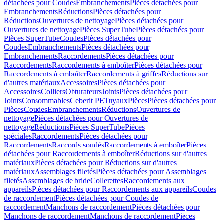
détachées pour Coudes
Embranchements
Pièces détachées pour
Embranchements
Réductions
Pièces détachées pour
Réductions
Ouvertures de nettoyage
Pièces détachées pour
Ouvertures de nettoyage
Pièces SuperTube
Pièces détachées pour
Pièces SuperTube
Coudes
Pièces détachées pour
Coudes
Embranchements
Pièces détachées pour
Embranchements
Raccordements
Pièces détachées pour
Raccordements
Raccordements à emboîter
Pièces détachées pour
Raccordements à emboîter
Raccordements à griffes
Réductions sur
d'autres matériaux
Accessoires
Pièces détachées pour
Accessoires
Colliers
Obturateurs
Joints
Pièces détachées pour
Joints
Consommables
Geberit PE
Tuyaux
Pièces
Pièces détachées pour
Pièces
Coudes
Embranchements
Réductions
Ouvertures de
nettoyage
Pièces détachées pour Ouvertures de
nettoyage
Réductions
Pièces SuperTube
Pièces
spéciales
Raccordements
Pièces détachées pour
Raccordements
Raccords soudés
Raccordements à emboîter
Pièces
détachées pour Raccordements à emboîter
Réductions sur d'autres
matériaux
Pièces détachées pour Réductions sur d'autres
matériaux
Assemblages filetés
Pièces détachées pour Assemblages
filetés
Assemblages de bride
Collerettes
Raccordements aux
appareils
Pièces détachées pour Raccordements aux appareils
Coudes
de raccordement
Pièces détachées pour Coudes de
raccordement
Manchons de raccordement
Pièces détachées pour
Manchons de raccordement
Manchons de raccordement
Pièces