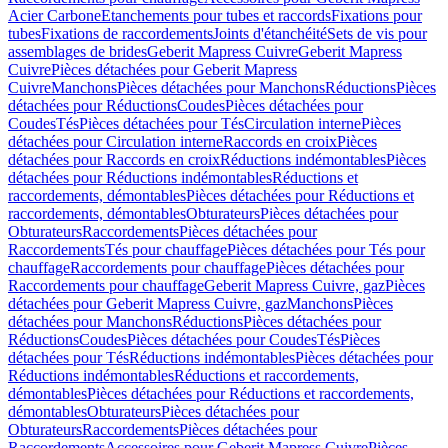
Acier Carbone
Etanchements pour tubes et raccords
Fixations pour
tubes
Fixations de raccordements
Joints d'étanchéité
Sets de vis pour
assemblages de brides
Geberit Mapress Cuivre
Geberit Mapress
Cuivre
Pièces détachées pour Geberit Mapress
Cuivre
Manchons
Pièces détachées pour Manchons
Réductions
Pièces
détachées pour Réductions
Coudes
Pièces détachées pour
Coudes
Tés
Pièces détachées pour Tés
Circulation interne
Pièces
détachées pour Circulation interne
Raccords en croix
Pièces
détachées pour Raccords en croix
Réductions indémontables
Pièces
détachées pour Réductions indémontables
Réductions et
raccordements, démontables
Pièces détachées pour Réductions et
raccordements, démontables
Obturateurs
Pièces détachées pour
Obturateurs
Raccordements
Pièces détachées pour
Raccordements
Tés pour chauffage
Pièces détachées pour Tés pour
chauffage
Raccordements pour chauffage
Pièces détachées pour
Raccordements pour chauffage
Geberit Mapress Cuivre, gaz
Pièces
détachées pour Geberit Mapress Cuivre, gaz
Manchons
Pièces
détachées pour Manchons
Réductions
Pièces détachées pour
Réductions
Coudes
Pièces détachées pour Coudes
Tés
Pièces
détachées pour Tés
Réductions indémontables
Pièces détachées pour
Réductions indémontables
Réductions et raccordements,
démontables
Pièces détachées pour Réductions et raccordements,
démontables
Obturateurs
Pièces détachées pour
Obturateurs
Raccordements
Pièces détachées pour
Raccordements
Accessoires pour Geberit Mapress Cuivre
Pièces