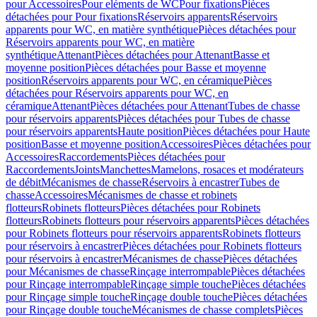
pour Accessoires
Pour eléments de WC
Pour fixations
Pièces
détachées pour Pour fixations
Réservoirs apparents
Réservoirs
apparents pour WC, en matière synthétique
Pièces détachées pour
Réservoirs apparents pour WC, en matière
synthétique
Attenant
Pièces détachées pour Attenant
Basse et
moyenne position
Pièces détachées pour Basse et moyenne
position
Réservoirs apparents pour WC, en céramique
Pièces
détachées pour Réservoirs apparents pour WC, en
céramique
Attenant
Pièces détachées pour Attenant
Tubes de chasse
pour réservoirs apparents
Pièces détachées pour Tubes de chasse
pour réservoirs apparents
Haute position
Pièces détachées pour Haute
position
Basse et moyenne position
Accessoires
Pièces détachées pour
Accessoires
Raccordements
Pièces détachées pour
Raccordements
Joints
Manchettes
Mamelons, rosaces et modérateurs
de débit
Mécanismes de chasse
Réservoirs à encastrer
Tubes de
chasse
Accessoires
Mécanismes de chasse et robinets
flotteurs
Robinets flotteurs
Pièces détachées pour Robinets
flotteurs
Robinets flotteurs pour réservoirs apparents
Pièces détachées
pour Robinets flotteurs pour réservoirs apparents
Robinets flotteurs
pour réservoirs à encastrer
Pièces détachées pour Robinets flotteurs
pour réservoirs à encastrer
Mécanismes de chasse
Pièces détachées
pour Mécanismes de chasse
Rinçage interrompable
Pièces détachées
pour Rinçage interrompable
Rinçage simple touche
Pièces détachées
pour Rinçage simple touche
Rinçage double touche
Pièces détachées
pour Rinçage double touche
Mécanismes de chasse complets
Pièces