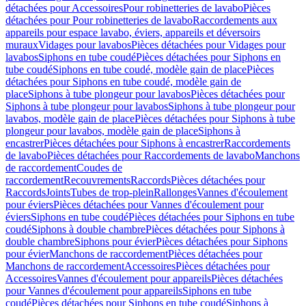
détachées pour Accessoires
Pour robinetteries de lavabo
Pièces
détachées pour Pour robinetteries de lavabo
Raccordements aux
appareils pour espace lavabo, éviers, appareils et déversoirs
muraux
Vidages pour lavabos
Pièces détachées pour Vidages pour
lavabos
Siphons en tube coudé
Pièces détachées pour Siphons en
tube coudé
Siphons en tube coudé, modèle gain de place
Pièces
détachées pour Siphons en tube coudé, modèle gain de
place
Siphons à tube plongeur pour lavabos
Pièces détachées pour
Siphons à tube plongeur pour lavabos
Siphons à tube plongeur pour
lavabos, modèle gain de place
Pièces détachées pour Siphons à tube
plongeur pour lavabos, modèle gain de place
Siphons à
encastrer
Pièces détachées pour Siphons à encastrer
Raccordements
de lavabo
Pièces détachées pour Raccordements de lavabo
Manchons
de raccordement
Coudes de
raccordement
Recouvrements
Raccords
Pièces détachées pour
Raccords
Joints
Tubes de trop-plein
Rallonges
Vannes d'écoulement
pour éviers
Pièces détachées pour Vannes d'écoulement pour
éviers
Siphons en tube coudé
Pièces détachées pour Siphons en tube
coudé
Siphons à double chambre
Pièces détachées pour Siphons à
double chambre
Siphons pour évier
Pièces détachées pour Siphons
pour évier
Manchons de raccordement
Pièces détachées pour
Manchons de raccordement
Accessoires
Pièces détachées pour
Accessoires
Vannes d'écoulement pour appareils
Pièces détachées
pour Vannes d'écoulement pour appareils
Siphons en tube
coudé
Pièces détachées pour Siphons en tube coudé
Siphons à