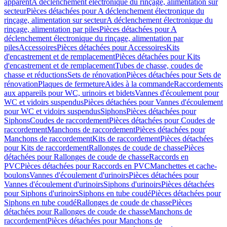
apparent
A déclenchement électronique du rinçage, alimentation sur
secteur
Pièces détachées pour A déclenchement électronique du
rinçage, alimentation sur secteur
A déclenchement électronique du
rinçage, alimentation par piles
Pièces détachées pour A
déclenchement électronique du rinçage, alimentation par
piles
Accessoires
Pièces détachées pour Accessoires
Kits
d'encastrement et de remplacement
Pièces détachées pour Kits
d'encastrement et de remplacement
Tubes de chasse, coudes de
chasse et réductions
Sets de rénovation
Pièces détachées pour Sets de
rénovation
Plaques de fermeture
Aides à la commande
Raccordements
aux appareils pour WC, urinoirs et bidets
Vannes d'écoulement pour
WC et vidoirs suspendus
Pièces détachées pour Vannes d'écoulement
pour WC et vidoirs suspendus
Siphons
Pièces détachées pour
Siphons
Coudes de raccordement
Pièces détachées pour Coudes de
raccordement
Manchons de raccordement
Pièces détachées pour
Manchons de raccordement
Kits de raccordement
Pièces détachées
pour Kits de raccordement
Rallonges de coude de chasse
Pièces
détachées pour Rallonges de coude de chasse
Raccords en
PVC
Pièces détachées pour Raccords en PVC
Manchettes et cache-
boulons
Vannes d'écoulement d'urinoirs
Pièces détachées pour
Vannes d'écoulement d'urinoirs
Siphons d'urinoirs
Pièces détachées
pour Siphons d'urinoirs
Siphons en tube coudé
Pièces détachées pour
Siphons en tube coudé
Rallonges de coude de chasse
Pièces
détachées pour Rallonges de coude de chasse
Manchons de
raccordement
Pièces détachées pour Manchons de