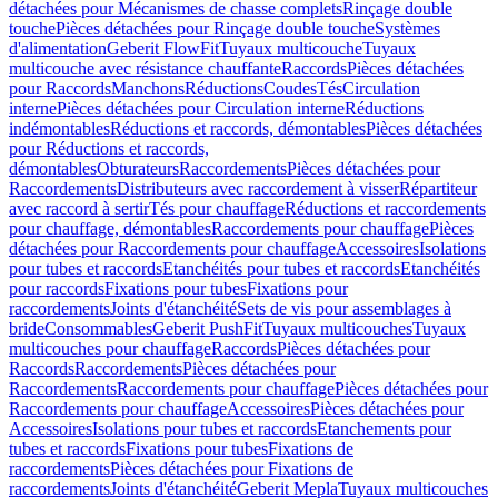
détachées pour Mécanismes de chasse complets
Rinçage double
touche
Pièces détachées pour Rinçage double touche
Systèmes
d'alimentation
Geberit FlowFit
Tuyaux multicouche
Tuyaux
multicouche avec résistance chauffante
Raccords
Pièces détachées
pour Raccords
Manchons
Réductions
Coudes
Tés
Circulation
interne
Pièces détachées pour Circulation interne
Réductions
indémontables
Réductions et raccords, démontables
Pièces détachées
pour Réductions et raccords,
démontables
Obturateurs
Raccordements
Pièces détachées pour
Raccordements
Distributeurs avec raccordement à visser
Répartiteur
avec raccord à sertir
Tés pour chauffage
Réductions et raccordements
pour chauffage, démontables
Raccordements pour chauffage
Pièces
détachées pour Raccordements pour chauffage
Accessoires
Isolations
pour tubes et raccords
Etanchéités pour tubes et raccords
Etanchéités
pour raccords
Fixations pour tubes
Fixations pour
raccordements
Joints d'étanchéité
Sets de vis pour assemblages à
bride
Consommables
Geberit PushFit
Tuyaux multicouches
Tuyaux
multicouches pour chauffage
Raccords
Pièces détachées pour
Raccords
Raccordements
Pièces détachées pour
Raccordements
Raccordements pour chauffage
Pièces détachées pour
Raccordements pour chauffage
Accessoires
Pièces détachées pour
Accessoires
Isolations pour tubes et raccords
Etanchements pour
tubes et raccords
Fixations pour tubes
Fixations de
raccordements
Pièces détachées pour Fixations de
raccordements
Joints d'étanchéité
Geberit Mepla
Tuyaux multicouches