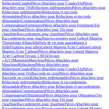
Réductions
Coudes
Pièces détachées pour Coudes
Tés
Pièces
détachées pour Tés
Réductions indémontables
Pièces détachées pour
Réductions indémontables
Réductions et raccords,
démontables
Pièces détachées pour Réductions et raccords,
démontables
Compensateurs
Pièces détachées pour
Compensateurs
Fermetures
Pièces détachées pour Fermetures
Tés
pour chauffage
Pièces détachées pour Tés pour
chauffage
Raccordements pour chauffage
Pièces détachées pour
Raccordements pour chauffage
Accessoires pour Geberit Mapress
Therm
Joints d'étanchéité
Sets de vis pour assemblages à
bride
Fixations pour tubes
Geberit Mapress Acier Carbone
Geberit
Mapress Acier Carbone
Pièces détachées pour Geberit Mapress
Acier Carbone
Tuyaux 1.0034
Tuyaux
1.0215
Mamelons
Manchons
Pièces détachées pour
Manchons
Réductions
Pièces détachées pour
Réductions
Coudes
Pièces détachées pour Coudes
Tés
Pièces
détachées pour Tés
Raccords en croix
Pièces détachées pour
Raccords en croix
Réductions indémontables
Pièces détachées pour
Réductions indémontables
Réductions et raccordements,
démontables
Pièces détachées pour Réductions et raccordements,
démontables
Compensateurs
Pièces détachées pour
Compensateurs
Obturateurs
Pièces détachées pour Obturateurs
Tés
pour chauffage
Pièces détachées pour Tés pour
chauffage
Raccordements pour chauffage
Pièces détachées pour
Raccordements pour chauffage
Accessoires pour Geberit Mapress