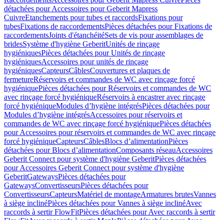
détachées pour Accessoires pour Geberit Mapress
Cuivre
Etanchements pour tubes et raccords
Fixations pour
tubes
Fixations de raccordements
Pièces détachées pour Fixations de
raccordements
Joints d'étanchéité
Sets de vis pour assemblages de
brides
Système d'hygiène Geberit
Unités de rinçage
hygiéniques
Pièces détachées pour Unités de rinçage
hygiéniques
Accessoires pour unités de rinçage
hygiéniques
Capteurs
Câbles
Couvertures et plaques de
fermeture
Réservoirs et commandes de WC avec rinçage forcé
hygiénique
Pièces détachées pour Réservoirs et commandes de WC
avec rinçage forcé hygiénique
Réservoirs à encastrer avec rinçage
forcé hygiénique
Modules d’hygiène intégrés
Pièces détachées pour
Modules d’hygiène intégrés
Accessoires pour réservoirs et
commandes de WC avec rinçage forcé hygiénique
Pièces détachées
pour Accessoires pour réservoirs et commandes de WC avec rinçage
forcé hygiénique
Capteurs
Câbles
Blocs d’alimentation
Pièces
détachées pour Blocs d’alimentation
Composants réseau
Accessoires
Geberit Connect pour système d'hygiène Geberit
Pièces détachées
pour Accessoires Geberit Connect pour système d'hygiène
Geberit
Gateways
Pièces détachées pour
Gateways
Convertisseurs
Pièces détachées pour
Convertisseurs
Capteurs
Matériel de montage
Armatures brutes
Vannes
à siège incliné
Pièces détachées pour Vannes à siège incliné
Avec
raccords à sertir FlowFit
Pièces détachées pour Avec raccords à sertir