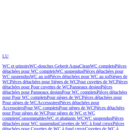
LU
WC et urinoirs
WC-douches Geberit AquaClean
WC complets
Pièces
détachées pour WC complets
WC suspendus
Pièces détachées pour
WC suspendus
WC au sol
Pièces détachées pour WC au sol
Sièges de
WC
Pièces détachées pour Sièges de WC
Pour cuvettes de WC
Pièces
détachées pour Pour cuvettes de WC
Panneaux design
Pièces
détachées pour Panneaux design
Pour WC complets
Pièces détachées
pour Pour WC complets
Pour sièges de WC
Pièces détachées pour
Pour sièges de WC
Accessoires
Pièces détachées pour
Accessoires
Pour WC complets
Pour sièges de WC
Pièces détachées
pour Pour sièges de WC
Pour sièges de WC et WC
complets
Consommables
WC et abattants WC
WC suspendus
Pièces
détachées pour WC suspendus
Cuvettes de WC à fond creux
Pièces
détachées pour Cuvettes de WC à fond creux
Cuvettes de WC à