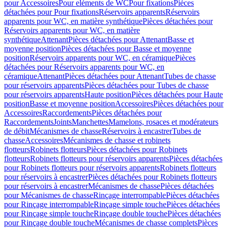
pour Accessoires
Pour eléments de WC
Pour fixations
Pièces
détachées pour Pour fixations
Réservoirs apparents
Réservoirs
apparents pour WC, en matière synthétique
Pièces détachées pour
Réservoirs apparents pour WC, en matière
synthétique
Attenant
Pièces détachées pour Attenant
Basse et
moyenne position
Pièces détachées pour Basse et moyenne
position
Réservoirs apparents pour WC, en céramique
Pièces
détachées pour Réservoirs apparents pour WC, en
céramique
Attenant
Pièces détachées pour Attenant
Tubes de chasse
pour réservoirs apparents
Pièces détachées pour Tubes de chasse
pour réservoirs apparents
Haute position
Pièces détachées pour Haute
position
Basse et moyenne position
Accessoires
Pièces détachées pour
Accessoires
Raccordements
Pièces détachées pour
Raccordements
Joints
Manchettes
Mamelons, rosaces et modérateurs
de débit
Mécanismes de chasse
Réservoirs à encastrer
Tubes de
chasse
Accessoires
Mécanismes de chasse et robinets
flotteurs
Robinets flotteurs
Pièces détachées pour Robinets
flotteurs
Robinets flotteurs pour réservoirs apparents
Pièces détachées
pour Robinets flotteurs pour réservoirs apparents
Robinets flotteurs
pour réservoirs à encastrer
Pièces détachées pour Robinets flotteurs
pour réservoirs à encastrer
Mécanismes de chasse
Pièces détachées
pour Mécanismes de chasse
Rinçage interrompable
Pièces détachées
pour Rinçage interrompable
Rinçage simple touche
Pièces détachées
pour Rinçage simple touche
Rinçage double touche
Pièces détachées
pour Rinçage double touche
Mécanismes de chasse complets
Pièces