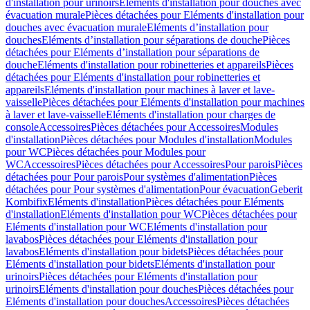
d'installation pour urinoirs
Eléments d'installation pour douches avec
évacuation murale
Pièces détachées pour Eléments d'installation pour
douches avec évacuation murale
Eléments d’installation pour
douches
Eléments d’installation pour séparations de douche
Pièces
détachées pour Eléments d’installation pour séparations de
douche
Eléments d'installation pour robinetteries et appareils
Pièces
détachées pour Eléments d'installation pour robinetteries et
appareils
Eléments d'installation pour machines à laver et lave-
vaisselle
Pièces détachées pour Eléments d'installation pour machines
à laver et lave-vaisselle
Eléments d'installation pour charges de
console
Accessoires
Pièces détachées pour Accessoires
Modules
d'installation
Pièces détachées pour Modules d'installation
Modules
pour WC
Pièces détachées pour Modules pour
WC
Accessoires
Pièces détachées pour Accessoires
Pour parois
Pièces
détachées pour Pour parois
Pour systèmes d'alimentation
Pièces
détachées pour Pour systèmes d'alimentation
Pour évacuation
Geberit
Kombifix
Eléments d'installation
Pièces détachées pour Eléments
d'installation
Eléments d'installation pour WC
Pièces détachées pour
Eléments d'installation pour WC
Eléments d'installation pour
lavabos
Pièces détachées pour Eléments d'installation pour
lavabos
Eléments d'installation pour bidets
Pièces détachées pour
Eléments d'installation pour bidets
Eléments d'installation pour
urinoirs
Pièces détachées pour Eléments d'installation pour
urinoirs
Eléments d'installation pour douches
Pièces détachées pour
Eléments d'installation pour douches
Accessoires
Pièces détachées