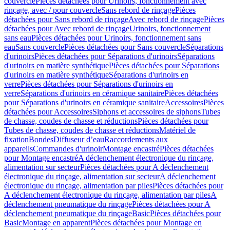
couvercle
Pièces détachées pour Urinoirs, fonctionnement avec
rinçage, avec / pour couvercle
Sans rebord de rinçage
Pièces
détachées pour Sans rebord de rinçage
Avec rebord de rinçage
Pièces
détachées pour Avec rebord de rinçage
Urinoirs, fonctionnement
sans eau
Pièces détachées pour Urinoirs, fonctionnement sans
eau
Sans couvercle
Pièces détachées pour Sans couvercle
Séparations
d'urinoirs
Pièces détachées pour Séparations d'urinoirs
Séparations
d'urinoirs en matière synthétique
Pièces détachées pour Séparations
d'urinoirs en matière synthétique
Séparations d'urinoirs en
verre
Pièces détachées pour Séparations d'urinoirs en
verre
Séparations d'urinoirs en céramique sanitaire
Pièces détachées
pour Séparations d'urinoirs en céramique sanitaire
Accessoires
Pièces
détachées pour Accessoires
Siphons et accessoires de siphons
Tubes
de chasse, coudes de chasse et réductions
Pièces détachées pour
Tubes de chasse, coudes de chasse et réductions
Matériel de
fixation
Bondes
Diffuseur d’eau
Raccordements aux
appareils
Commandes d'urinoir
Montage encastré
Pièces détachées
pour Montage encastré
A déclenchement électronique du rinçage,
alimentation sur secteur
Pièces détachées pour A déclenchement
électronique du rinçage, alimentation sur secteur
A déclenchement
électronique du rinçage, alimentation par piles
Pièces détachées pour
A déclenchement électronique du rinçage, alimentation par piles
A
déclenchement pneumatique du rinçage
Pièces détachées pour A
déclenchement pneumatique du rinçage
Basic
Pièces détachées pour
Basic
Montage en apparent
Pièces détachées pour Montage en