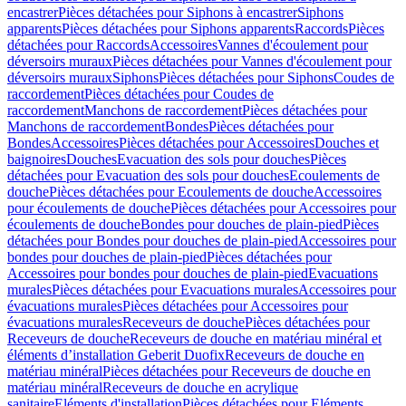
encastrer
Pièces détachées pour Siphons à encastrer
Siphons
apparents
Pièces détachées pour Siphons apparents
Raccords
Pièces
détachées pour Raccords
Accessoires
Vannes d'écoulement pour
déversoirs muraux
Pièces détachées pour Vannes d'écoulement pour
déversoirs muraux
Siphons
Pièces détachées pour Siphons
Coudes de
raccordement
Pièces détachées pour Coudes de
raccordement
Manchons de raccordement
Pièces détachées pour
Manchons de raccordement
Bondes
Pièces détachées pour
Bondes
Accessoires
Pièces détachées pour Accessoires
Douches et
baignoires
Douches
Evacuation des sols pour douches
Pièces
détachées pour Evacuation des sols pour douches
Ecoulements de
douche
Pièces détachées pour Ecoulements de douche
Accessoires
pour écoulements de douche
Pièces détachées pour Accessoires pour
écoulements de douche
Bondes pour douches de plain-pied
Pièces
détachées pour Bondes pour douches de plain-pied
Accessoires pour
bondes pour douches de plain-pied
Pièces détachées pour
Accessoires pour bondes pour douches de plain-pied
Evacuations
murales
Pièces détachées pour Evacuations murales
Accessoires pour
évacuations murales
Pièces détachées pour Accessoires pour
évacuations murales
Receveurs de douche
Pièces détachées pour
Receveurs de douche
Receveurs de douche en matériau minéral et
éléments d’installation Geberit Duofix
Receveurs de douche en
matériau minéral
Pièces détachées pour Receveurs de douche en
matériau minéral
Receveurs de douche en acrylique
sanitaire
Eléments d'installation
Pièces détachées pour Eléments