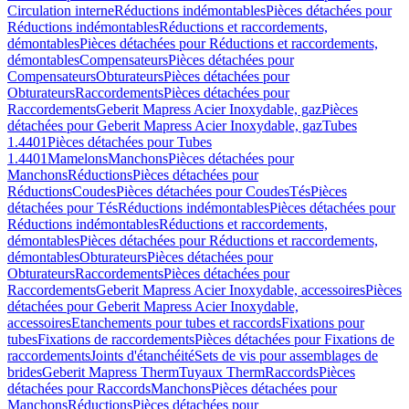
Circulation interne
Réductions indémontables
Pièces détachées pour
Réductions indémontables
Réductions et raccordements,
démontables
Pièces détachées pour Réductions et raccordements,
démontables
Compensateurs
Pièces détachées pour
Compensateurs
Obturateurs
Pièces détachées pour
Obturateurs
Raccordements
Pièces détachées pour
Raccordements
Geberit Mapress Acier Inoxydable, gaz
Pièces
détachées pour Geberit Mapress Acier Inoxydable, gaz
Tubes
1.4401
Pièces détachées pour Tubes
1.4401
Mamelons
Manchons
Pièces détachées pour
Manchons
Réductions
Pièces détachées pour
Réductions
Coudes
Pièces détachées pour Coudes
Tés
Pièces
détachées pour Tés
Réductions indémontables
Pièces détachées pour
Réductions indémontables
Réductions et raccordements,
démontables
Pièces détachées pour Réductions et raccordements,
démontables
Obturateurs
Pièces détachées pour
Obturateurs
Raccordements
Pièces détachées pour
Raccordements
Geberit Mapress Acier Inoxydable, accessoires
Pièces
détachées pour Geberit Mapress Acier Inoxydable,
accessoires
Etanchements pour tubes et raccords
Fixations pour
tubes
Fixations de raccordements
Pièces détachées pour Fixations de
raccordements
Joints d'étanchéité
Sets de vis pour assemblages de
brides
Geberit Mapress Therm
Tuyaux Therm
Raccords
Pièces
détachées pour Raccords
Manchons
Pièces détachées pour
Manchons
Réductions
Pièces détachées pour