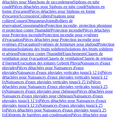
détachées pour Manchons de raccordement
Siphons en tube
coudé
Pièces détachées pour Siphons en tube coudé
Siphons en
forme d'escargot
Pièces détachées pour Siphons en forme
d'escargot
Accessoires
Colliers
Fixations pour
colliers
Coques
Obturateurs
Joints
Boîtiers de
réservation
Consommables
Protection incendie, protection phonique
et protection contre l'humidité
Protection incendie
Pièces détachées
pour Protection incendie
Protection incendie pour systèmes
d'évacuation
Pièces détachées pour Protection incendie pour
systèmes d'évacuation
Systèmes de fermeture pour plafond
Protection
phonique
Isolations des bruits solidiens
Isolations des bruits solidiens
et aériens
Protection contre l'humidité
Etanchements
Clapets de
ventilation pour évacuation
Clapets de ventilation
Clapets de retenue
d’énergie
Evacuation des toitures Geberit Pluvia
Naissances d'eaux
pluviales
Pièces détachées pour Naissances d'eaux
pluviales
Naissances d'eaux pluviales verticales jusqu'à 12 l/s
Pièces
détachées pour Naissances d'eaux pluviales verticales jusqu'à 12
l/s
Naissances d'eaux pluviales verticales jusqu'à 25 l/s
Pièces
détachées pour Naissances d'eaux pluviales verticales jusqu'à 25
l/s
Naissances d'eaux pluviales pour chéneaux
Pièces détachées pour
Naissances d'eaux pluviales pour chéneaux
Naissances d'eaux
pluviales jusqu'à 12 l/s
Pièces détachées pour Naissances d'eaux
pluviales jusqu'à 12 l/s
Naissances d'eaux pluviales jusqu'à 25
l/s
Pièces détachées pour Naissances d'eaux pluviales jusqu'à 25
l/s
Eléments de barrières anti-condensation
Pièces détachées pour