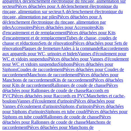
apparent
A déclenchement électronique du rinçage, alimentation sur
secteur
Pièces détachées pour A déclenchement électronique du
rinçage, alimentation sur secteur
A déclenchement électronique du
rinçage, alimentation par piles
Pièces détachées pour A
déclenchement électronique du rinçage, alimentation par
piles
Accessoires
Pièces détachées pour Accessoires
Kits
d'encastrement et de remplacement
Pièces détachées pour Kits
d'encastrement et de remplacement
Tubes de chasse, coudes de
chasse et réductions
Sets de rénovation
Pièces détachées pour Sets de
rénovation
Plaques de fermeture
Aides à la commande
Raccordements
aux appareils pour WC, urinoirs et bidets
Vannes d'écoulement pour
WC et vidoirs suspendus
Pièces détachées pour Vannes d'écoulement
pour WC et vidoirs suspendus
Siphons
Pièces détachées pour
Siphons
Coudes de raccordement
Pièces détachées pour Coudes de
raccordement
Manchons de raccordement
Pièces détachées pour
Manchons de raccordement
Kits de raccordement
Pièces détachées
pour Kits de raccordement
Rallonges de coude de chasse
Pièces
détachées pour Rallonges de coude de chasse
Raccords en
PVC
Pièces détachées pour Raccords en PVC
Manchettes et cache-
boulons
Vannes d'écoulement d'urinoirs
Pièces détachées pour
Vannes d'écoulement d'urinoirs
Siphons d'urinoirs
Pièces détachées
pour Siphons d'urinoirs
Siphons en tube coudé
Pièces détachées pour
Siphons en tube coudé
Rallonges de coude de chasse
Pièces
détachées pour Rallonges de coude de chasse
Manchons de
raccordement
Pièces détachées pour Manchons de