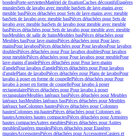
bondes
Porte-serviettes
Matériel de fixation
Caches décoratifs
Etagères
murales
Sets de lavabo avec meuble bas
Sets de lave-mains avec
meuble bas
Pièces détachées pour Sets de lave-mains avec meuble
bas
Sets de lavabo avec meuble bas
Pièces détachées pour Sets de
lavabo avec meuble bas
Sets de lavabo pour meuble avec meuble
bas
Pièces détachées pour Sets de lavabo pour meuble avec meuble
bas
Meubles de salle de bains
Meubles bas
Pièces détachées pour
Meubles bas
Pour lave-mains
Pièces détachées pour Pour lave-
mains
Pour lavabos
Pièces détachées pour Pour lavabos
Pour lavabos
doubles
Pièces détachées pour Pour lavabos doubles
Pour lavabos
pour meuble
Pièces détachées pour Pour lavabos pour meuble
Pour
lave-mains d'angle
Pièces détachées pour Pour lave-mains
d'angle
Pour lavabos d'angle
Pièces détachées pour Pour lavabos
d'angle
Plans de lavabo
Pièces détachées pour Plans de lavabo
Pour
lavabo à poser en forme de coupelle
Pièces détachées pour Pour
lavabo à poser en forme de coupelle
Pour lavabo à poser
rectangulaire
Pièces détachées pour Pour lavabo à poser
rectangulaire
Meubles latéraux bas
Pièces détachées pour Meubles
latéraux bas
Meubles latéraux bas
Pièces détachées pour Meubles
latéraux bas
Colonnes hautes
Pièces détachées pour Colonnes
hautes
Colonnes mi-hautes
Pièces détachées pour Colonnes mi-
hautes
Armoires hautes compactes
Pièces détachées pour Armoires
hautes compactes
Autres meubles
Pièces détachées pour Autres
meubles
Etagères murales
Pièces détachées pour Etagères
murales
Accessoires
Pièces détachées pour Accessoires
Casiers et