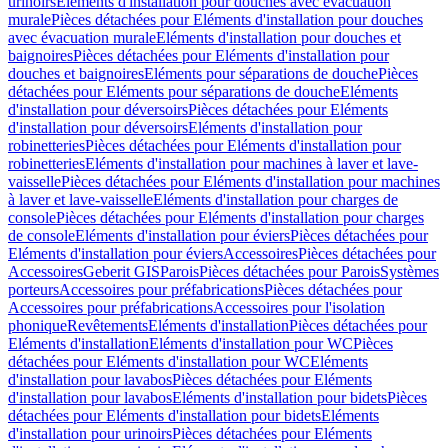
urinoirs
Eléments d'installation pour douches avec évacuation
murale
Pièces détachées pour Eléments d'installation pour douches
avec évacuation murale
Eléments d'installation pour douches et
baignoires
Pièces détachées pour Eléments d'installation pour
douches et baignoires
Eléments pour séparations de douche
Pièces
détachées pour Eléments pour séparations de douche
Eléments
d'installation pour déversoirs
Pièces détachées pour Eléments
d'installation pour déversoirs
Eléments d'installation pour
robinetteries
Pièces détachées pour Eléments d'installation pour
robinetteries
Eléments d'installation pour machines à laver et lave-
vaisselle
Pièces détachées pour Eléments d'installation pour machines
à laver et lave-vaisselle
Eléments d'installation pour charges de
console
Pièces détachées pour Eléments d'installation pour charges
de console
Eléments d'installation pour éviers
Pièces détachées pour
Eléments d'installation pour éviers
Accessoires
Pièces détachées pour
Accessoires
Geberit GIS
Parois
Pièces détachées pour Parois
Systèmes
porteurs
Accessoires pour préfabrications
Pièces détachées pour
Accessoires pour préfabrications
Accessoires pour l'isolation
phonique
Revêtements
Eléments d'installation
Pièces détachées pour
Eléments d'installation
Eléments d'installation pour WC
Pièces
détachées pour Eléments d'installation pour WC
Eléments
d'installation pour lavabos
Pièces détachées pour Eléments
d'installation pour lavabos
Eléments d'installation pour bidets
Pièces
détachées pour Eléments d'installation pour bidets
Eléments
d'installation pour urinoirs
Pièces détachées pour Eléments