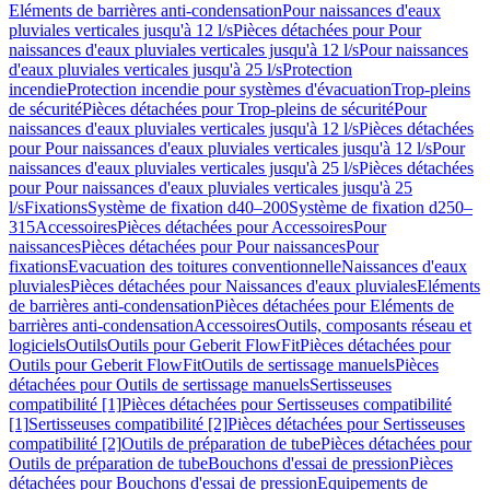
Eléments de barrières anti-condensation
Pour naissances d'eaux
pluviales verticales jusqu'à 12 l/s
Pièces détachées pour Pour
naissances d'eaux pluviales verticales jusqu'à 12 l/s
Pour naissances
d'eaux pluviales verticales jusqu'à 25 l/s
Protection
incendie
Protection incendie pour systèmes d'évacuation
Trop-pleins
de sécurité
Pièces détachées pour Trop-pleins de sécurité
Pour
naissances d'eaux pluviales verticales jusqu'à 12 l/s
Pièces détachées
pour Pour naissances d'eaux pluviales verticales jusqu'à 12 l/s
Pour
naissances d'eaux pluviales verticales jusqu'à 25 l/s
Pièces détachées
pour Pour naissances d'eaux pluviales verticales jusqu'à 25
l/s
Fixations
Système de fixation d40–200
Système de fixation d250–
315
Accessoires
Pièces détachées pour Accessoires
Pour
naissances
Pièces détachées pour Pour naissances
Pour
fixations
Evacuation des toitures conventionnelle
Naissances d'eaux
pluviales
Pièces détachées pour Naissances d'eaux pluviales
Eléments
de barrières anti-condensation
Pièces détachées pour Eléments de
barrières anti-condensation
Accessoires
Outils, composants réseau et
logiciels
Outils
Outils pour Geberit FlowFit
Pièces détachées pour
Outils pour Geberit FlowFit
Outils de sertissage manuels
Pièces
détachées pour Outils de sertissage manuels
Sertisseuses
compatibilité [1]
Pièces détachées pour Sertisseuses compatibilité
[1]
Sertisseuses compatibilité [2]
Pièces détachées pour Sertisseuses
compatibilité [2]
Outils de préparation de tube
Pièces détachées pour
Outils de préparation de tube
Bouchons d'essai de pression
Pièces
détachées pour Bouchons d'essai de pression
Equipements de