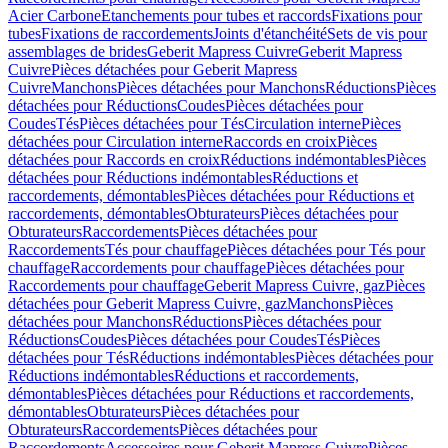
Acier Carbone
Etanchements pour tubes et raccords
Fixations pour
tubes
Fixations de raccordements
Joints d'étanchéité
Sets de vis pour
assemblages de brides
Geberit Mapress Cuivre
Geberit Mapress
Cuivre
Pièces détachées pour Geberit Mapress
Cuivre
Manchons
Pièces détachées pour Manchons
Réductions
Pièces
détachées pour Réductions
Coudes
Pièces détachées pour
Coudes
Tés
Pièces détachées pour Tés
Circulation interne
Pièces
détachées pour Circulation interne
Raccords en croix
Pièces
détachées pour Raccords en croix
Réductions indémontables
Pièces
détachées pour Réductions indémontables
Réductions et
raccordements, démontables
Pièces détachées pour Réductions et
raccordements, démontables
Obturateurs
Pièces détachées pour
Obturateurs
Raccordements
Pièces détachées pour
Raccordements
Tés pour chauffage
Pièces détachées pour Tés pour
chauffage
Raccordements pour chauffage
Pièces détachées pour
Raccordements pour chauffage
Geberit Mapress Cuivre, gaz
Pièces
détachées pour Geberit Mapress Cuivre, gaz
Manchons
Pièces
détachées pour Manchons
Réductions
Pièces détachées pour
Réductions
Coudes
Pièces détachées pour Coudes
Tés
Pièces
détachées pour Tés
Réductions indémontables
Pièces détachées pour
Réductions indémontables
Réductions et raccordements,
démontables
Pièces détachées pour Réductions et raccordements,
démontables
Obturateurs
Pièces détachées pour
Obturateurs
Raccordements
Pièces détachées pour
Raccordements
Accessoires pour Geberit Mapress Cuivre
Pièces