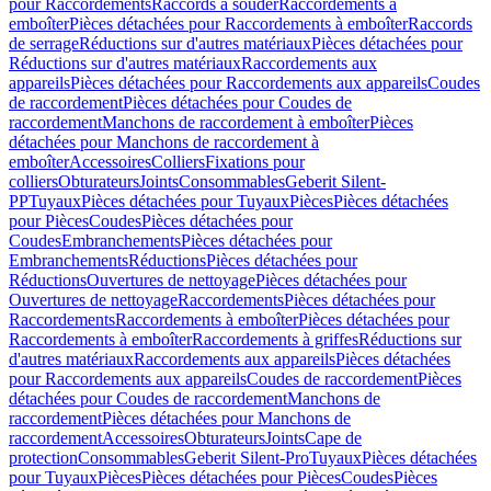
pour Raccordements
Raccords à souder
Raccordements à
emboîter
Pièces détachées pour Raccordements à emboîter
Raccords
de serrage
Réductions sur d'autres matériaux
Pièces détachées pour
Réductions sur d'autres matériaux
Raccordements aux
appareils
Pièces détachées pour Raccordements aux appareils
Coudes
de raccordement
Pièces détachées pour Coudes de
raccordement
Manchons de raccordement à emboîter
Pièces
détachées pour Manchons de raccordement à
emboîter
Accessoires
Colliers
Fixations pour
colliers
Obturateurs
Joints
Consommables
Geberit Silent-
PP
Tuyaux
Pièces détachées pour Tuyaux
Pièces
Pièces détachées
pour Pièces
Coudes
Pièces détachées pour
Coudes
Embranchements
Pièces détachées pour
Embranchements
Réductions
Pièces détachées pour
Réductions
Ouvertures de nettoyage
Pièces détachées pour
Ouvertures de nettoyage
Raccordements
Pièces détachées pour
Raccordements
Raccordements à emboîter
Pièces détachées pour
Raccordements à emboîter
Raccordements à griffes
Réductions sur
d'autres matériaux
Raccordements aux appareils
Pièces détachées
pour Raccordements aux appareils
Coudes de raccordement
Pièces
détachées pour Coudes de raccordement
Manchons de
raccordement
Pièces détachées pour Manchons de
raccordement
Accessoires
Obturateurs
Joints
Cape de
protection
Consommables
Geberit Silent-Pro
Tuyaux
Pièces détachées
pour Tuyaux
Pièces
Pièces détachées pour Pièces
Coudes
Pièces