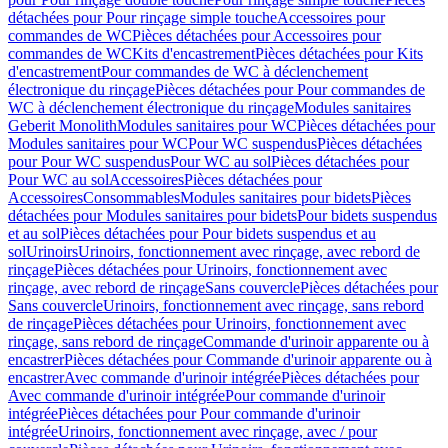
détachées pour Pour rinçage simple touche
Accessoires pour
commandes de WC
Pièces détachées pour Accessoires pour
commandes de WC
Kits d'encastrement
Pièces détachées pour Kits
d'encastrement
Pour commandes de WC à déclenchement
électronique du rinçage
Pièces détachées pour Pour commandes de
WC à déclenchement électronique du rinçage
Modules sanitaires
Geberit Monolith
Modules sanitaires pour WC
Pièces détachées pour
Modules sanitaires pour WC
Pour WC suspendus
Pièces détachées
pour Pour WC suspendus
Pour WC au sol
Pièces détachées pour
Pour WC au sol
Accessoires
Pièces détachées pour
Accessoires
Consommables
Modules sanitaires pour bidets
Pièces
détachées pour Modules sanitaires pour bidets
Pour bidets suspendus
et au sol
Pièces détachées pour Pour bidets suspendus et au
sol
Urinoirs
Urinoirs, fonctionnement avec rinçage, avec rebord de
rinçage
Pièces détachées pour Urinoirs, fonctionnement avec
rinçage, avec rebord de rinçage
Sans couvercle
Pièces détachées pour
Sans couvercle
Urinoirs, fonctionnement avec rinçage, sans rebord
de rinçage
Pièces détachées pour Urinoirs, fonctionnement avec
rinçage, sans rebord de rinçage
Commande d'urinoir apparente ou à
encastrer
Pièces détachées pour Commande d'urinoir apparente ou à
encastrer
Avec commande d'urinoir intégrée
Pièces détachées pour
Avec commande d'urinoir intégrée
Pour commande d'urinoir
intégrée
Pièces détachées pour Pour commande d'urinoir
intégrée
Urinoirs, fonctionnement avec rinçage, avec / pour