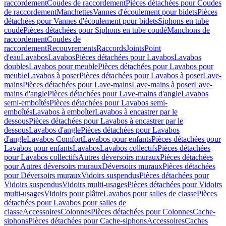
raccordement
Coudes de raccordement
Pièces détachées pour Coudes
de raccordement
Manchettes
Vannes d'écoulement pour bidets
Pièces
détachées pour Vannes d'écoulement pour bidets
Siphons en tube
coudé
Pièces détachées pour Siphons en tube coudé
Manchons de
raccordement
Coudes de
raccordement
Recouvrements
Raccords
Joints
Point
d'eau
Lavabos
Lavabos
Pièces détachées pour Lavabos
Lavabos
doubles
Lavabos pour meuble
Pièces détachées pour Lavabos pour
meuble
Lavabos à poser
Pièces détachées pour Lavabos à poser
Lave-
mains
Pièces détachées pour Lave-mains
Lave-mains à poser
Lave-
mains d'angle
Pièces détachées pour Lave-mains d'angle
Lavabos
semi-emboîtés
Pièces détachées pour Lavabos semi-
emboîtés
Lavabos à emboîter
Lavabos à encastrer par le
dessous
Pièces détachées pour Lavabos à encastrer par le
dessous
Lavabos d'angle
Pièces détachées pour Lavabos
d'angle
Lavabos Comfort
Lavabos pour enfants
Pièces détachées pour
Lavabos pour enfants
Lavabos
Lavabos collectifs
Pièces détachées
pour Lavabos collectifs
Autres déversoirs muraux
Pièces détachées
pour Autres déversoirs muraux
Déversoirs muraux
Pièces détachées
pour Déversoirs muraux
Vidoirs suspendus
Pièces détachées pour
Vidoirs suspendus
Vidoirs multi-usages
Pièces détachées pour Vidoirs
multi-usages
Vidoirs pour plâtre
Lavabos pour salles de classe
Pièces
détachées pour Lavabos pour salles de
classe
Accessoires
Colonnes
Pièces détachées pour Colonnes
Cache-
siphons
Pièces détachées pour Cache-siphons
Accessoires
Caches