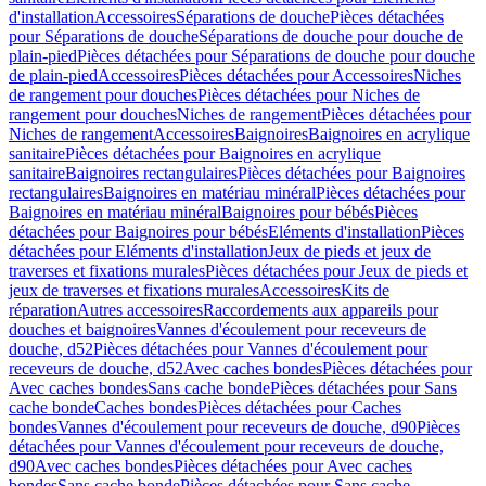
d'installation
Accessoires
Séparations de douche
Pièces détachées
pour Séparations de douche
Séparations de douche pour douche de
plain-pied
Pièces détachées pour Séparations de douche pour douche
de plain-pied
Accessoires
Pièces détachées pour Accessoires
Niches
de rangement pour douches
Pièces détachées pour Niches de
rangement pour douches
Niches de rangement
Pièces détachées pour
Niches de rangement
Accessoires
Baignoires
Baignoires en acrylique
sanitaire
Pièces détachées pour Baignoires en acrylique
sanitaire
Baignoires rectangulaires
Pièces détachées pour Baignoires
rectangulaires
Baignoires en matériau minéral
Pièces détachées pour
Baignoires en matériau minéral
Baignoires pour bébés
Pièces
détachées pour Baignoires pour bébés
Eléments d'installation
Pièces
détachées pour Eléments d'installation
Jeux de pieds et jeux de
traverses et fixations murales
Pièces détachées pour Jeux de pieds et
jeux de traverses et fixations murales
Accessoires
Kits de
réparation
Autres accessoires
Raccordements aux appareils pour
douches et baignoires
Vannes d'écoulement pour receveurs de
douche, d52
Pièces détachées pour Vannes d'écoulement pour
receveurs de douche, d52
Avec caches bondes
Pièces détachées pour
Avec caches bondes
Sans cache bonde
Pièces détachées pour Sans
cache bonde
Caches bondes
Pièces détachées pour Caches
bondes
Vannes d'écoulement pour receveurs de douche, d90
Pièces
détachées pour Vannes d'écoulement pour receveurs de douche,
d90
Avec caches bondes
Pièces détachées pour Avec caches
bondes
Sans cache bonde
Pièces détachées pour Sans cache