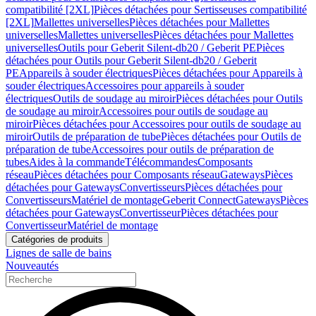
compatibilité [2XL]
Pièces détachées pour Sertisseuses compatibilité
[2XL]
Mallettes universelles
Pièces détachées pour Mallettes
universelles
Mallettes universelles
Pièces détachées pour Mallettes
universelles
Outils pour Geberit Silent-db20 / Geberit PE
Pièces
détachées pour Outils pour Geberit Silent-db20 / Geberit
PE
Appareils à souder électriques
Pièces détachées pour Appareils à
souder électriques
Accessoires pour appareils à souder
électriques
Outils de soudage au miroir
Pièces détachées pour Outils
de soudage au miroir
Accessoires pour outils de soudage au
miroir
Pièces détachées pour Accessoires pour outils de soudage au
miroir
Outils de préparation de tube
Pièces détachées pour Outils de
préparation de tube
Accessoires pour outils de préparation de
tubes
Aides à la commande
Télécommandes
Composants
réseau
Pièces détachées pour Composants réseau
Gateways
Pièces
détachées pour Gateways
Convertisseurs
Pièces détachées pour
Convertisseurs
Matériel de montage
Geberit Connect
Gateways
Pièces
détachées pour Gateways
Convertisseur
Pièces détachées pour
Convertisseur
Matériel de montage
Catégories de produits
Lignes de salle de bains
Nouveautés