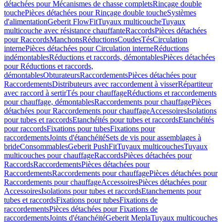
détachées pour Mécanismes de chasse complets
Rinçage double
touche
Pièces détachées pour Rinçage double touche
Systèmes
d'alimentation
Geberit FlowFit
Tuyaux multicouche
Tuyaux
multicouche avec résistance chauffante
Raccords
Pièces détachées
pour Raccords
Manchons
Réductions
Coudes
Tés
Circulation
interne
Pièces détachées pour Circulation interne
Réductions
indémontables
Réductions et raccords, démontables
Pièces détachées
pour Réductions et raccords,
démontables
Obturateurs
Raccordements
Pièces détachées pour
Raccordements
Distributeurs avec raccordement à visser
Répartiteur
avec raccord à sertir
Tés pour chauffage
Réductions et raccordements
pour chauffage, démontables
Raccordements pour chauffage
Pièces
détachées pour Raccordements pour chauffage
Accessoires
Isolations
pour tubes et raccords
Etanchéités pour tubes et raccords
Etanchéités
pour raccords
Fixations pour tubes
Fixations pour
raccordements
Joints d'étanchéité
Sets de vis pour assemblages à
bride
Consommables
Geberit PushFit
Tuyaux multicouches
Tuyaux
multicouches pour chauffage
Raccords
Pièces détachées pour
Raccords
Raccordements
Pièces détachées pour
Raccordements
Raccordements pour chauffage
Pièces détachées pour
Raccordements pour chauffage
Accessoires
Pièces détachées pour
Accessoires
Isolations pour tubes et raccords
Etanchements pour
tubes et raccords
Fixations pour tubes
Fixations de
raccordements
Pièces détachées pour Fixations de
raccordements
Joints d'étanchéité
Geberit Mepla
Tuyaux multicouches