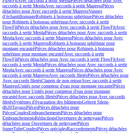
FlowFit
Avec raccords à sertir Mepla
Pièces détachées pour Avec
raccords à sertir Mepla
Avec raccords à sertir Mapress
Pièces
détachées pour Avec raccords à sertir Mapress
Vannes
d’échantillonnage
Robinets à boisseau sphérique
Pièces détachées
pour Robinets à boisseau sphérique
Avec raccords à sertir
FlowFit
Pièces détachées pour Avec raccords à sertir FlowFit
Avec
raccords à sertir Mepla
Pièces détachées pour Avec raccords à sertir
Mepla
Avec raccords à sertir Mapress
Pièces détachées pour Avec
raccords à sertir Mapress
Robinets à boisseau sphérique pour
montage encastré
Pièces détachées pour Robinets à boisseau
sphérique pour montage encastré
Avec raccords à sertir
FlowFit
Pièces détachées pour Avec raccords à sertir FlowFit
Avec
raccords à sertir Mepla
Pièces détachées pour Avec raccords à sertir
Mepla
Avec raccords à sertir Mapress
Pièces détachées pour Avec
raccords à sertir Mapress
Avec raccords filetés
Pièces détachées pour
Avec raccords filetés
Clapets de non retour
Avec raccords à sertir
Mapress
Unités pour compteur d'eau pour montage encastré
Pièces
détachées pour Unités pour compteur d'eau pour montage
encastré
Avec raccords filetés
Pièces détachées pour Avec raccords
filetés
Systèmes d'évacuation des bâtiments
Geberit Silent-
db20
Tuyaux
Pièces
Pièces détachées pour
Pièces
Coudes
Embranchements
Pièces détachées pour
Embranchements
Réductions
Ouvertures de nettoyage
Pièces
détachées pour Ouvertures de nettoyage
Pièces
SuperTube
Coudes
Pièces spéciales
Raccordements
Pièces détachées