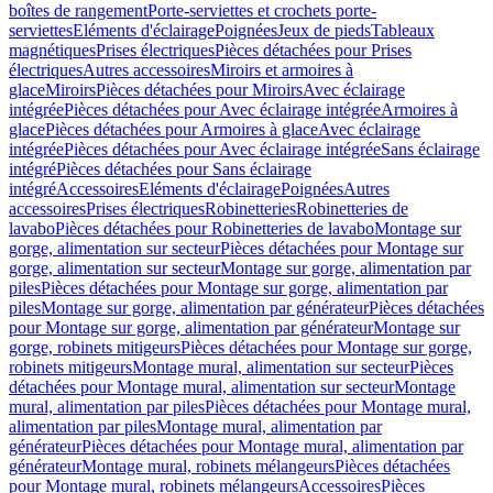
boîtes de rangement
Porte-serviettes et crochets porte-
serviettes
Eléments d'éclairage
Poignées
Jeux de pieds
Tableaux
magnétiques
Prises électriques
Pièces détachées pour Prises
électriques
Autres accessoires
Miroirs et armoires à
glace
Miroirs
Pièces détachées pour Miroirs
Avec éclairage
intégrée
Pièces détachées pour Avec éclairage intégrée
Armoires à
glace
Pièces détachées pour Armoires à glace
Avec éclairage
intégrée
Pièces détachées pour Avec éclairage intégrée
Sans éclairage
intégré
Pièces détachées pour Sans éclairage
intégré
Accessoires
Eléments d'éclairage
Poignées
Autres
accessoires
Prises électriques
Robinetteries
Robinetteries de
lavabo
Pièces détachées pour Robinetteries de lavabo
Montage sur
gorge, alimentation sur secteur
Pièces détachées pour Montage sur
gorge, alimentation sur secteur
Montage sur gorge, alimentation par
piles
Pièces détachées pour Montage sur gorge, alimentation par
piles
Montage sur gorge, alimentation par générateur
Pièces détachées
pour Montage sur gorge, alimentation par générateur
Montage sur
gorge, robinets mitigeurs
Pièces détachées pour Montage sur gorge,
robinets mitigeurs
Montage mural, alimentation sur secteur
Pièces
détachées pour Montage mural, alimentation sur secteur
Montage
mural, alimentation par piles
Pièces détachées pour Montage mural,
alimentation par piles
Montage mural, alimentation par
générateur
Pièces détachées pour Montage mural, alimentation par
générateur
Montage mural, robinets mélangeurs
Pièces détachées
pour Montage mural, robinets mélangeurs
Accessoires
Pièces