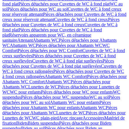
fond plat
Pièces détachées pour Cuvettes de WC à fond plat
WC au
sol
Pièces détachées pour WC au sol
Cuvettes de WC à fond creux
pour réservoir attenant
Pièces détachées pour Cuvettes de WC à fond
creux pour réservoir attenant
Cuvettes de WC à fond creux
Pièces
détachées pour Cuvettes de WC à fond creux
Cuvettes de WC à
fond plat
Pièces détachées pour Cuvettes de WC à fond
plat
Réservoirs apparents pour WC, en céramique
sanitaire
Attenant
Abattants WC
Pièces détachées pour Abattants
WC
Abattants WC
Pièces détachées pour Abattants WC
WC
Comfort
Pièces détachées pour WC Comfort
Cuvettes de WC à fond
creux surélevées
Pièces détachées pour Cuvettes de WC à fond
creux surélevées
Cuvettes de WC à fond plat surélevées
Pièces
détachées pour Cuvettes de WC à fond plat surélevées
Cuvettes de
WC à fond creux rallongées
Pièces détachées pour Cuvettes de WC
à fond creux rallongées
Abattants WC Comfort
Pièces détachées pour
Abattants WC Comfort
Abattants WC
Pièces détachées pour
Abattants WC
Lunettes de WC
Pièces détachées pour Lunettes de
WC
WC pour enfants
Pièces détachées pour WC pour enfants
WC
suspendus
Pièces détachées pour WC suspendus
WC au sol
Pièces
détachées pour WC au sol
Abattants WC pour enfants
Pièces
détachées pour Abattants WC pour enfants
Abattants WC
Pièces
détachées pour Abattants WC
Lunettes de WC
Pièces détachées pour
Lunettes de WC
WC plain-pied
Avec rinçage
Accessoires
Matériel de
fixation
Bidets
Bidets suspendus
Pièces détachées pour Bidets
suspendus
Bidets au sol
Pièces détachées pour Bidets au