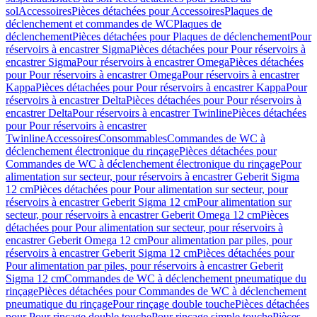
sol
Accessoires
Pièces détachées pour Accessoires
Plaques de
déclenchement et commandes de WC
Plaques de
déclenchement
Pièces détachées pour Plaques de déclenchement
Pour
réservoirs à encastrer Sigma
Pièces détachées pour Pour réservoirs à
encastrer Sigma
Pour réservoirs à encastrer Omega
Pièces détachées
pour Pour réservoirs à encastrer Omega
Pour réservoirs à encastrer
Kappa
Pièces détachées pour Pour réservoirs à encastrer Kappa
Pour
réservoirs à encastrer Delta
Pièces détachées pour Pour réservoirs à
encastrer Delta
Pour réservoirs à encastrer Twinline
Pièces détachées
pour Pour réservoirs à encastrer
Twinline
Accessoires
Consommables
Commandes de WC à
déclenchement électronique du rinçage
Pièces détachées pour
Commandes de WC à déclenchement électronique du rinçage
Pour
alimentation sur secteur, pour réservoirs à encastrer Geberit Sigma
12 cm
Pièces détachées pour Pour alimentation sur secteur, pour
réservoirs à encastrer Geberit Sigma 12 cm
Pour alimentation sur
secteur, pour réservoirs à encastrer Geberit Omega 12 cm
Pièces
détachées pour Pour alimentation sur secteur, pour réservoirs à
encastrer Geberit Omega 12 cm
Pour alimentation par piles, pour
réservoirs à encastrer Geberit Sigma 12 cm
Pièces détachées pour
Pour alimentation par piles, pour réservoirs à encastrer Geberit
Sigma 12 cm
Commandes de WC à déclenchement pneumatique du
rinçage
Pièces détachées pour Commandes de WC à déclenchement
pneumatique du rinçage
Pour rinçage double touche
Pièces détachées
pour Pour rinçage double touche
Pour rinçage simple touche
Pièces