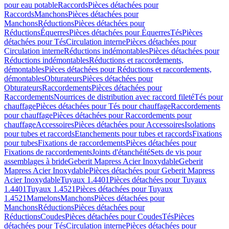
pour eau potable
Raccords
Pièces détachées pour
Raccords
Manchons
Pièces détachées pour
Manchons
Réductions
Pièces détachées pour
Réductions
Équerres
Pièces détachées pour Équerres
Tés
Pièces
détachées pour Tés
Circulation interne
Pièces détachées pour
Circulation interne
Réductions indémontables
Pièces détachées pour
Réductions indémontables
Réductions et raccordements,
démontables
Pièces détachées pour Réductions et raccordements,
démontables
Obturateurs
Pièces détachées pour
Obturateurs
Raccordements
Pièces détachées pour
Raccordements
Nourrices de distribution avec raccord fileté
Tés pour
chauffage
Pièces détachées pour Tés pour chauffage
Raccordements
pour chauffage
Pièces détachées pour Raccordements pour
chauffage
Accessoires
Pièces détachées pour Accessoires
Isolations
pour tubes et raccords
Etanchements pour tubes et raccords
Fixations
pour tubes
Fixations de raccordements
Pièces détachées pour
Fixations de raccordements
Joints d'étanchéité
Sets de vis pour
assemblages à bride
Geberit Mapress Acier Inoxydable
Geberit
Mapress Acier Inoxydable
Pièces détachées pour Geberit Mapress
Acier Inoxydable
Tuyaux 1.4401
Pièces détachées pour Tuyaux
1.4401
Tuyaux 1.4521
Pièces détachées pour Tuyaux
1.4521
Mamelons
Manchons
Pièces détachées pour
Manchons
Réductions
Pièces détachées pour
Réductions
Coudes
Pièces détachées pour Coudes
Tés
Pièces
détachées pour Tés
Circulation interne
Pièces détachées pour