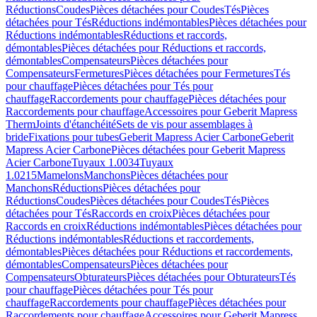
Réductions
Coudes
Pièces détachées pour Coudes
Tés
Pièces
détachées pour Tés
Réductions indémontables
Pièces détachées pour
Réductions indémontables
Réductions et raccords,
démontables
Pièces détachées pour Réductions et raccords,
démontables
Compensateurs
Pièces détachées pour
Compensateurs
Fermetures
Pièces détachées pour Fermetures
Tés
pour chauffage
Pièces détachées pour Tés pour
chauffage
Raccordements pour chauffage
Pièces détachées pour
Raccordements pour chauffage
Accessoires pour Geberit Mapress
Therm
Joints d'étanchéité
Sets de vis pour assemblages à
bride
Fixations pour tubes
Geberit Mapress Acier Carbone
Geberit
Mapress Acier Carbone
Pièces détachées pour Geberit Mapress
Acier Carbone
Tuyaux 1.0034
Tuyaux
1.0215
Mamelons
Manchons
Pièces détachées pour
Manchons
Réductions
Pièces détachées pour
Réductions
Coudes
Pièces détachées pour Coudes
Tés
Pièces
détachées pour Tés
Raccords en croix
Pièces détachées pour
Raccords en croix
Réductions indémontables
Pièces détachées pour
Réductions indémontables
Réductions et raccordements,
démontables
Pièces détachées pour Réductions et raccordements,
démontables
Compensateurs
Pièces détachées pour
Compensateurs
Obturateurs
Pièces détachées pour Obturateurs
Tés
pour chauffage
Pièces détachées pour Tés pour
chauffage
Raccordements pour chauffage
Pièces détachées pour
Raccordements pour chauffage
Accessoires pour Geberit Mapress