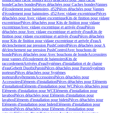
bonde
Caches bondes
Pièces détachées pour Caches bondes
Vannes
d'écoulement pour baignoires, d52
Pièces détachées pour Vannes
d'écoulement pour baignoires, d52
Avec vidage excentrique
Pièces
détachées pour Avec vidage excentrique
Kits de finition pour vidage
excentrique
Pièces détachées pour Kits de finition pour vidage
excentrique
Avec vidage excentrique et arrivée d'eau
Pièces
détachées pour Avec vidage excentrique et arrivée d'eau
Kits de
finition pour vidage excentrique et arrivée d'eau
Pièces détachées
pour Kits de finition pour vidage excentrique et arrivée d'eau
A
déclenchement par pression PushControl
Pièces détachées pour A
déclenchement par pression PushControl
Avec bouchons de
bonde
Pièces détachées pour Avec bouchons de bonde
Accessoires
pour vannes d'écoulement de baignoires
Kits de
raccordement
Arrivées d'eau
Systèmes d'installation et de chasse
d'eau
Geberit Duofix
Parois
Pièces détachées pour Parois
Systèmes
porteurs
Pièces détachées pour Systèmes
porteurs
Revêtements
Accessoires
Pièces détachées pour
Accessoires
Eléments d'installation
Pièces détachées pour Eléments
d'installation
Eléments d'installation pour WC
Pièces détachées pour
Eléments d'installation pour WC
Eléments d'installation pour
lavabos
Pièces détachées pour Eléments d'installation pour
lavabos
Eléments d'installation pour bidets
Pièces détachées pour
Eléments d'installation pour bidets
Eléments d'installation pour
urinoirs
Pièces détachées pour Eléments d'installation pour