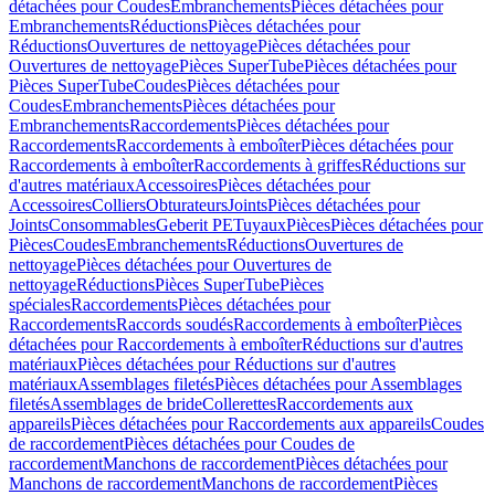
détachées pour Coudes
Embranchements
Pièces détachées pour
Embranchements
Réductions
Pièces détachées pour
Réductions
Ouvertures de nettoyage
Pièces détachées pour
Ouvertures de nettoyage
Pièces SuperTube
Pièces détachées pour
Pièces SuperTube
Coudes
Pièces détachées pour
Coudes
Embranchements
Pièces détachées pour
Embranchements
Raccordements
Pièces détachées pour
Raccordements
Raccordements à emboîter
Pièces détachées pour
Raccordements à emboîter
Raccordements à griffes
Réductions sur
d'autres matériaux
Accessoires
Pièces détachées pour
Accessoires
Colliers
Obturateurs
Joints
Pièces détachées pour
Joints
Consommables
Geberit PE
Tuyaux
Pièces
Pièces détachées pour
Pièces
Coudes
Embranchements
Réductions
Ouvertures de
nettoyage
Pièces détachées pour Ouvertures de
nettoyage
Réductions
Pièces SuperTube
Pièces
spéciales
Raccordements
Pièces détachées pour
Raccordements
Raccords soudés
Raccordements à emboîter
Pièces
détachées pour Raccordements à emboîter
Réductions sur d'autres
matériaux
Pièces détachées pour Réductions sur d'autres
matériaux
Assemblages filetés
Pièces détachées pour Assemblages
filetés
Assemblages de bride
Collerettes
Raccordements aux
appareils
Pièces détachées pour Raccordements aux appareils
Coudes
de raccordement
Pièces détachées pour Coudes de
raccordement
Manchons de raccordement
Pièces détachées pour
Manchons de raccordement
Manchons de raccordement
Pièces