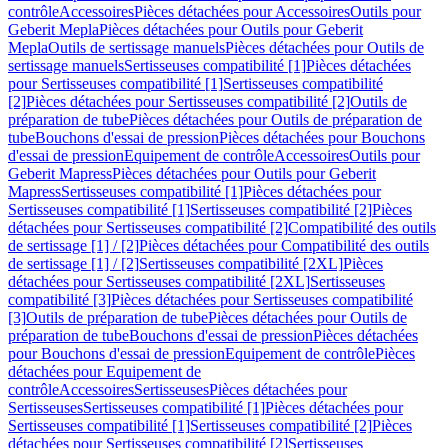
contrôle
Accessoires
Pièces détachées pour Accessoires
Outils pour
Geberit Mepla
Pièces détachées pour Outils pour Geberit
Mepla
Outils de sertissage manuels
Pièces détachées pour Outils de
sertissage manuels
Sertisseuses compatibilité [1]
Pièces détachées
pour Sertisseuses compatibilité [1]
Sertisseuses compatibilité
[2]
Pièces détachées pour Sertisseuses compatibilité [2]
Outils de
préparation de tube
Pièces détachées pour Outils de préparation de
tube
Bouchons d'essai de pression
Pièces détachées pour Bouchons
d'essai de pression
Equipement de contrôle
Accessoires
Outils pour
Geberit Mapress
Pièces détachées pour Outils pour Geberit
Mapress
Sertisseuses compatibilité [1]
Pièces détachées pour
Sertisseuses compatibilité [1]
Sertisseuses compatibilité [2]
Pièces
détachées pour Sertisseuses compatibilité [2]
Compatibilité des outils
de sertissage [1] / [2]
Pièces détachées pour Compatibilité des outils
de sertissage [1] / [2]
Sertisseuses compatibilité [2XL]
Pièces
détachées pour Sertisseuses compatibilité [2XL]
Sertisseuses
compatibilité [3]
Pièces détachées pour Sertisseuses compatibilité
[3]
Outils de préparation de tube
Pièces détachées pour Outils de
préparation de tube
Bouchons d'essai de pression
Pièces détachées
pour Bouchons d'essai de pression
Equipement de contrôle
Pièces
détachées pour Equipement de
contrôle
Accessoires
Sertisseuses
Pièces détachées pour
Sertisseuses
Sertisseuses compatibilité [1]
Pièces détachées pour
Sertisseuses compatibilité [1]
Sertisseuses compatibilité [2]
Pièces
détachées pour Sertisseuses compatibilité [2]
Sertisseuses