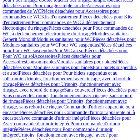
détachées pour Pour rinçage simple touche
Accessoires pour
commandes de WC
Pièces détachées pour Accessoires pour
commandes de WC
Kits d'encastrement
Pièces détachées pour Kits
d'encastrement
Pour commandes de WC à déclenchement
électronique du rinçage
Pièces détachées pour Pour commandes de
WC à déclenchement électronique du rinçage
Modules sanitaires
Geberit Monolith
Modules sanitaires pour WC
Pièces détachées pour
Modules sanitaires pour WC
Pour WC suspendus
Pièces détachées
pour Pour WC suspendus
Pour WC au sol
Pièces détachées pour
Pour WC au sol
Accessoires
Pièces détachées pour
Accessoires
Consommables
Modules sanitaires pour bidets
Pièces
détachées pour Modules sanitaires pour bidets
Pour bidets suspendus
et au sol
Pièces détachées pour Pour bidets suspendus et au
sol
Urinoirs
Urinoirs, fonctionnement avec rinçage, avec rebord de
rinçage
Pièces détachées pour Urinoirs, fonctionnement avec
rinçage, avec rebord de rinçage
Sans couvercle
Pièces détachées pour
Sans couvercle
Urinoirs, fonctionnement avec rinçage, sans rebord
de rinçage
Pièces détachées pour Urinoirs, fonctionnement avec
rinçage, sans rebord de rinçage
Commande d'urinoir apparente ou à
encastrer
Pièces détachées pour Commande d'urinoir apparente ou à
encastrer
Avec commande d'urinoir intégrée
Pièces détachées pour
Avec commande d'urinoir intégrée
Pour commande d'urinoir
intégrée
Pièces détachées pour Pour commande d'urinoir
intégrée
Urinoirs, fonctionnement avec rinçage, avec / pour