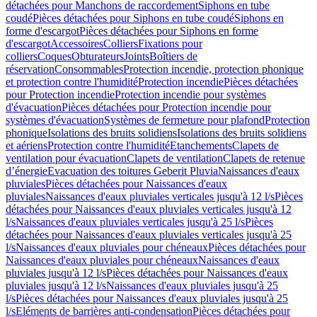
détachées pour Manchons de raccordement
Siphons en tube
coudé
Pièces détachées pour Siphons en tube coudé
Siphons en
forme d'escargot
Pièces détachées pour Siphons en forme
d'escargot
Accessoires
Colliers
Fixations pour
colliers
Coques
Obturateurs
Joints
Boîtiers de
réservation
Consommables
Protection incendie, protection phonique
et protection contre l'humidité
Protection incendie
Pièces détachées
pour Protection incendie
Protection incendie pour systèmes
d'évacuation
Pièces détachées pour Protection incendie pour
systèmes d'évacuation
Systèmes de fermeture pour plafond
Protection
phonique
Isolations des bruits solidiens
Isolations des bruits solidiens
et aériens
Protection contre l'humidité
Etanchements
Clapets de
ventilation pour évacuation
Clapets de ventilation
Clapets de retenue
d’énergie
Evacuation des toitures Geberit Pluvia
Naissances d'eaux
pluviales
Pièces détachées pour Naissances d'eaux
pluviales
Naissances d'eaux pluviales verticales jusqu'à 12 l/s
Pièces
détachées pour Naissances d'eaux pluviales verticales jusqu'à 12
l/s
Naissances d'eaux pluviales verticales jusqu'à 25 l/s
Pièces
détachées pour Naissances d'eaux pluviales verticales jusqu'à 25
l/s
Naissances d'eaux pluviales pour chéneaux
Pièces détachées pour
Naissances d'eaux pluviales pour chéneaux
Naissances d'eaux
pluviales jusqu'à 12 l/s
Pièces détachées pour Naissances d'eaux
pluviales jusqu'à 12 l/s
Naissances d'eaux pluviales jusqu'à 25
l/s
Pièces détachées pour Naissances d'eaux pluviales jusqu'à 25
l/s
Eléments de barrières anti-condensation
Pièces détachées pour