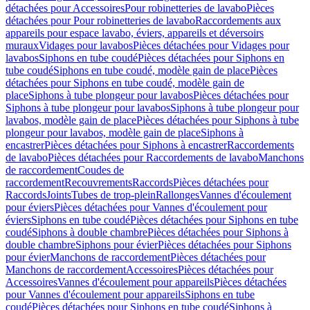
détachées pour Accessoires
Pour robinetteries de lavabo
Pièces
détachées pour Pour robinetteries de lavabo
Raccordements aux
appareils pour espace lavabo, éviers, appareils et déversoirs
muraux
Vidages pour lavabos
Pièces détachées pour Vidages pour
lavabos
Siphons en tube coudé
Pièces détachées pour Siphons en
tube coudé
Siphons en tube coudé, modèle gain de place
Pièces
détachées pour Siphons en tube coudé, modèle gain de
place
Siphons à tube plongeur pour lavabos
Pièces détachées pour
Siphons à tube plongeur pour lavabos
Siphons à tube plongeur pour
lavabos, modèle gain de place
Pièces détachées pour Siphons à tube
plongeur pour lavabos, modèle gain de place
Siphons à
encastrer
Pièces détachées pour Siphons à encastrer
Raccordements
de lavabo
Pièces détachées pour Raccordements de lavabo
Manchons
de raccordement
Coudes de
raccordement
Recouvrements
Raccords
Pièces détachées pour
Raccords
Joints
Tubes de trop-plein
Rallonges
Vannes d'écoulement
pour éviers
Pièces détachées pour Vannes d'écoulement pour
éviers
Siphons en tube coudé
Pièces détachées pour Siphons en tube
coudé
Siphons à double chambre
Pièces détachées pour Siphons à
double chambre
Siphons pour évier
Pièces détachées pour Siphons
pour évier
Manchons de raccordement
Pièces détachées pour
Manchons de raccordement
Accessoires
Pièces détachées pour
Accessoires
Vannes d'écoulement pour appareils
Pièces détachées
pour Vannes d'écoulement pour appareils
Siphons en tube
coudé
Pièces détachées pour Siphons en tube coudé
Siphons à