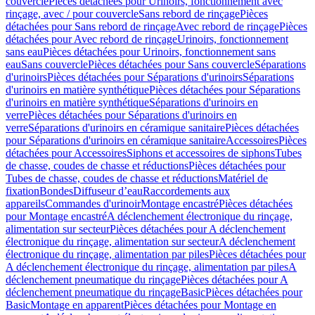
couvercle
Pièces détachées pour Urinoirs, fonctionnement avec
rinçage, avec / pour couvercle
Sans rebord de rinçage
Pièces
détachées pour Sans rebord de rinçage
Avec rebord de rinçage
Pièces
détachées pour Avec rebord de rinçage
Urinoirs, fonctionnement
sans eau
Pièces détachées pour Urinoirs, fonctionnement sans
eau
Sans couvercle
Pièces détachées pour Sans couvercle
Séparations
d'urinoirs
Pièces détachées pour Séparations d'urinoirs
Séparations
d'urinoirs en matière synthétique
Pièces détachées pour Séparations
d'urinoirs en matière synthétique
Séparations d'urinoirs en
verre
Pièces détachées pour Séparations d'urinoirs en
verre
Séparations d'urinoirs en céramique sanitaire
Pièces détachées
pour Séparations d'urinoirs en céramique sanitaire
Accessoires
Pièces
détachées pour Accessoires
Siphons et accessoires de siphons
Tubes
de chasse, coudes de chasse et réductions
Pièces détachées pour
Tubes de chasse, coudes de chasse et réductions
Matériel de
fixation
Bondes
Diffuseur d’eau
Raccordements aux
appareils
Commandes d'urinoir
Montage encastré
Pièces détachées
pour Montage encastré
A déclenchement électronique du rinçage,
alimentation sur secteur
Pièces détachées pour A déclenchement
électronique du rinçage, alimentation sur secteur
A déclenchement
électronique du rinçage, alimentation par piles
Pièces détachées pour
A déclenchement électronique du rinçage, alimentation par piles
A
déclenchement pneumatique du rinçage
Pièces détachées pour A
déclenchement pneumatique du rinçage
Basic
Pièces détachées pour
Basic
Montage en apparent
Pièces détachées pour Montage en