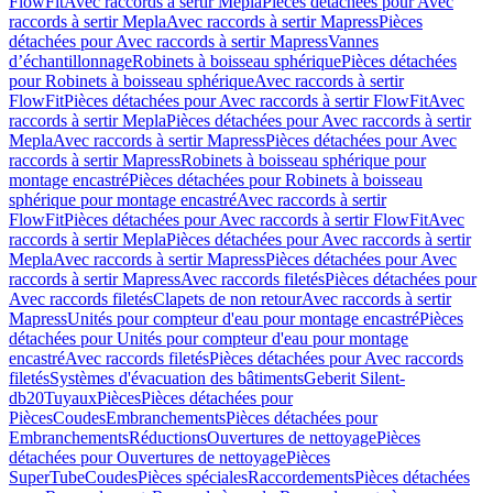
FlowFit
Avec raccords à sertir Mepla
Pièces détachées pour Avec
raccords à sertir Mepla
Avec raccords à sertir Mapress
Pièces
détachées pour Avec raccords à sertir Mapress
Vannes
d’échantillonnage
Robinets à boisseau sphérique
Pièces détachées
pour Robinets à boisseau sphérique
Avec raccords à sertir
FlowFit
Pièces détachées pour Avec raccords à sertir FlowFit
Avec
raccords à sertir Mepla
Pièces détachées pour Avec raccords à sertir
Mepla
Avec raccords à sertir Mapress
Pièces détachées pour Avec
raccords à sertir Mapress
Robinets à boisseau sphérique pour
montage encastré
Pièces détachées pour Robinets à boisseau
sphérique pour montage encastré
Avec raccords à sertir
FlowFit
Pièces détachées pour Avec raccords à sertir FlowFit
Avec
raccords à sertir Mepla
Pièces détachées pour Avec raccords à sertir
Mepla
Avec raccords à sertir Mapress
Pièces détachées pour Avec
raccords à sertir Mapress
Avec raccords filetés
Pièces détachées pour
Avec raccords filetés
Clapets de non retour
Avec raccords à sertir
Mapress
Unités pour compteur d'eau pour montage encastré
Pièces
détachées pour Unités pour compteur d'eau pour montage
encastré
Avec raccords filetés
Pièces détachées pour Avec raccords
filetés
Systèmes d'évacuation des bâtiments
Geberit Silent-
db20
Tuyaux
Pièces
Pièces détachées pour
Pièces
Coudes
Embranchements
Pièces détachées pour
Embranchements
Réductions
Ouvertures de nettoyage
Pièces
détachées pour Ouvertures de nettoyage
Pièces
SuperTube
Coudes
Pièces spéciales
Raccordements
Pièces détachées