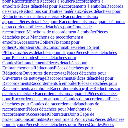
pour Raccordements
Raccords à souder
Raccordements à
emboîter
Pièces détachées pour Raccordements à emboîter
Raccords
de serrage
Réductions sur d'autres matériaux
Pièces détachées pour
Réductions sur d'autres matériaux
Raccordements aux
appareils
Pièces détachées pour Raccordements aux appareils
Coudes
de raccordement
Pièces détachées pour Coudes de
raccordement
Manchons de raccordement à emboîter
Pièces
détachées pour Manchons de raccordement à
emboîter
Accessoires
Colliers
Fixations pour
colliers
Obturateurs
Joints
Consommables
Geberit Silent-
PP
Tuyaux
Pièces détachées pour Tuyaux
Pièces
Pièces détachées
pour Pièces
Coudes
Pièces détachées pour
Coudes
Embranchements
Pièces détachées pour
Embranchements
Réductions
Pièces détachées pour
Réductions
Ouvertures de nettoyage
Pièces détachées pour
Ouvertures de nettoyage
Raccordements
Pièces détachées pour
Raccordements
Raccordements à emboîter
Pièces détachées pour
Raccordements à emboîter
Raccordements à griffes
Réductions sur
d'autres matériaux
Raccordements aux appareils
Pièces détachées
pour Raccordements aux appareils
Coudes de raccordement
Pièces
détachées pour Coudes de raccordement
Manchons de
raccordement
Pièces détachées pour Manchons de
raccordement
Accessoires
Obturateurs
Joints
Cape de
protection
Consommables
Geberit Silent-Pro
Tuyaux
Pièces détachées
pour Tuyaux
Pièces
Pièces détachées pour Pièces
Coudes
Pièces