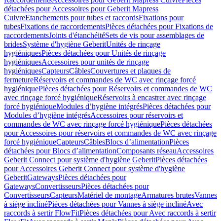
détachées pour Accessoires pour Geberit Mapress
Cuivre
Etanchements pour tubes et raccords
Fixations pour
tubes
Fixations de raccordements
Pièces détachées pour Fixations de
raccordements
Joints d'étanchéité
Sets de vis pour assemblages de
brides
Système d'hygiène Geberit
Unités de rinçage
hygiéniques
Pièces détachées pour Unités de rinçage
hygiéniques
Accessoires pour unités de rinçage
hygiéniques
Capteurs
Câbles
Couvertures et plaques de
fermeture
Réservoirs et commandes de WC avec rinçage forcé
hygiénique
Pièces détachées pour Réservoirs et commandes de WC
avec rinçage forcé hygiénique
Réservoirs à encastrer avec rinçage
forcé hygiénique
Modules d’hygiène intégrés
Pièces détachées pour
Modules d’hygiène intégrés
Accessoires pour réservoirs et
commandes de WC avec rinçage forcé hygiénique
Pièces détachées
pour Accessoires pour réservoirs et commandes de WC avec rinçage
forcé hygiénique
Capteurs
Câbles
Blocs d’alimentation
Pièces
détachées pour Blocs d’alimentation
Composants réseau
Accessoires
Geberit Connect pour système d'hygiène Geberit
Pièces détachées
pour Accessoires Geberit Connect pour système d'hygiène
Geberit
Gateways
Pièces détachées pour
Gateways
Convertisseurs
Pièces détachées pour
Convertisseurs
Capteurs
Matériel de montage
Armatures brutes
Vannes
à siège incliné
Pièces détachées pour Vannes à siège incliné
Avec
raccords à sertir FlowFit
Pièces détachées pour Avec raccords à sertir