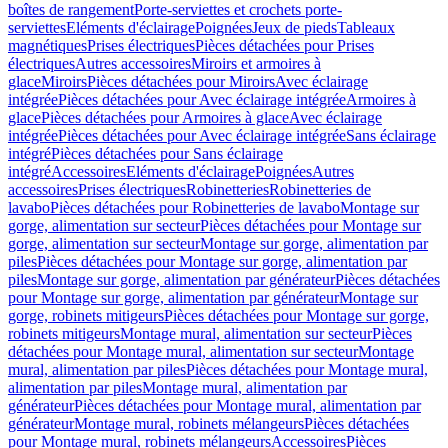
boîtes de rangement
Porte-serviettes et crochets porte-
serviettes
Eléments d'éclairage
Poignées
Jeux de pieds
Tableaux
magnétiques
Prises électriques
Pièces détachées pour Prises
électriques
Autres accessoires
Miroirs et armoires à
glace
Miroirs
Pièces détachées pour Miroirs
Avec éclairage
intégrée
Pièces détachées pour Avec éclairage intégrée
Armoires à
glace
Pièces détachées pour Armoires à glace
Avec éclairage
intégrée
Pièces détachées pour Avec éclairage intégrée
Sans éclairage
intégré
Pièces détachées pour Sans éclairage
intégré
Accessoires
Eléments d'éclairage
Poignées
Autres
accessoires
Prises électriques
Robinetteries
Robinetteries de
lavabo
Pièces détachées pour Robinetteries de lavabo
Montage sur
gorge, alimentation sur secteur
Pièces détachées pour Montage sur
gorge, alimentation sur secteur
Montage sur gorge, alimentation par
piles
Pièces détachées pour Montage sur gorge, alimentation par
piles
Montage sur gorge, alimentation par générateur
Pièces détachées
pour Montage sur gorge, alimentation par générateur
Montage sur
gorge, robinets mitigeurs
Pièces détachées pour Montage sur gorge,
robinets mitigeurs
Montage mural, alimentation sur secteur
Pièces
détachées pour Montage mural, alimentation sur secteur
Montage
mural, alimentation par piles
Pièces détachées pour Montage mural,
alimentation par piles
Montage mural, alimentation par
générateur
Pièces détachées pour Montage mural, alimentation par
générateur
Montage mural, robinets mélangeurs
Pièces détachées
pour Montage mural, robinets mélangeurs
Accessoires
Pièces