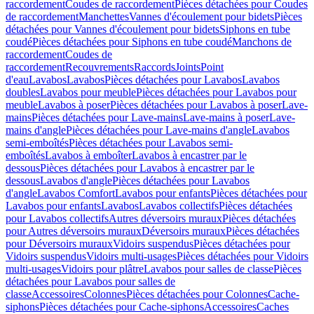
raccordement
Coudes de raccordement
Pièces détachées pour Coudes
de raccordement
Manchettes
Vannes d'écoulement pour bidets
Pièces
détachées pour Vannes d'écoulement pour bidets
Siphons en tube
coudé
Pièces détachées pour Siphons en tube coudé
Manchons de
raccordement
Coudes de
raccordement
Recouvrements
Raccords
Joints
Point
d'eau
Lavabos
Lavabos
Pièces détachées pour Lavabos
Lavabos
doubles
Lavabos pour meuble
Pièces détachées pour Lavabos pour
meuble
Lavabos à poser
Pièces détachées pour Lavabos à poser
Lave-
mains
Pièces détachées pour Lave-mains
Lave-mains à poser
Lave-
mains d'angle
Pièces détachées pour Lave-mains d'angle
Lavabos
semi-emboîtés
Pièces détachées pour Lavabos semi-
emboîtés
Lavabos à emboîter
Lavabos à encastrer par le
dessous
Pièces détachées pour Lavabos à encastrer par le
dessous
Lavabos d'angle
Pièces détachées pour Lavabos
d'angle
Lavabos Comfort
Lavabos pour enfants
Pièces détachées pour
Lavabos pour enfants
Lavabos
Lavabos collectifs
Pièces détachées
pour Lavabos collectifs
Autres déversoirs muraux
Pièces détachées
pour Autres déversoirs muraux
Déversoirs muraux
Pièces détachées
pour Déversoirs muraux
Vidoirs suspendus
Pièces détachées pour
Vidoirs suspendus
Vidoirs multi-usages
Pièces détachées pour Vidoirs
multi-usages
Vidoirs pour plâtre
Lavabos pour salles de classe
Pièces
détachées pour Lavabos pour salles de
classe
Accessoires
Colonnes
Pièces détachées pour Colonnes
Cache-
siphons
Pièces détachées pour Cache-siphons
Accessoires
Caches