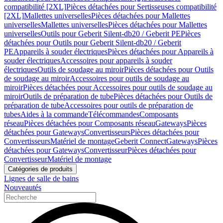
compatibilité [2XL]
Pièces détachées pour Sertisseuses compatibilité
[2XL]
Mallettes universelles
Pièces détachées pour Mallettes
universelles
Mallettes universelles
Pièces détachées pour Mallettes
universelles
Outils pour Geberit Silent-db20 / Geberit PE
Pièces
détachées pour Outils pour Geberit Silent-db20 / Geberit
PE
Appareils à souder électriques
Pièces détachées pour Appareils à
souder électriques
Accessoires pour appareils à souder
électriques
Outils de soudage au miroir
Pièces détachées pour Outils
de soudage au miroir
Accessoires pour outils de soudage au
miroir
Pièces détachées pour Accessoires pour outils de soudage au
miroir
Outils de préparation de tube
Pièces détachées pour Outils de
préparation de tube
Accessoires pour outils de préparation de
tubes
Aides à la commande
Télécommandes
Composants
réseau
Pièces détachées pour Composants réseau
Gateways
Pièces
détachées pour Gateways
Convertisseurs
Pièces détachées pour
Convertisseurs
Matériel de montage
Geberit Connect
Gateways
Pièces
détachées pour Gateways
Convertisseur
Pièces détachées pour
Convertisseur
Matériel de montage
Catégories de produits
Lignes de salle de bains
Nouveautés