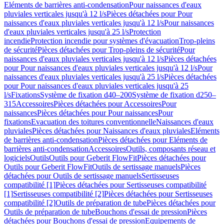
Eléments de barrières anti-condensation
Pour naissances d'eaux
pluviales verticales jusqu'à 12 l/s
Pièces détachées pour Pour
naissances d'eaux pluviales verticales jusqu'à 12 l/s
Pour naissances
d'eaux pluviales verticales jusqu'à 25 l/s
Protection
incendie
Protection incendie pour systèmes d'évacuation
Trop-pleins
de sécurité
Pièces détachées pour Trop-pleins de sécurité
Pour
naissances d'eaux pluviales verticales jusqu'à 12 l/s
Pièces détachées
pour Pour naissances d'eaux pluviales verticales jusqu'à 12 l/s
Pour
naissances d'eaux pluviales verticales jusqu'à 25 l/s
Pièces détachées
pour Pour naissances d'eaux pluviales verticales jusqu'à 25
l/s
Fixations
Système de fixation d40–200
Système de fixation d250–
315
Accessoires
Pièces détachées pour Accessoires
Pour
naissances
Pièces détachées pour Pour naissances
Pour
fixations
Evacuation des toitures conventionnelle
Naissances d'eaux
pluviales
Pièces détachées pour Naissances d'eaux pluviales
Eléments
de barrières anti-condensation
Pièces détachées pour Eléments de
barrières anti-condensation
Accessoires
Outils, composants réseau et
logiciels
Outils
Outils pour Geberit FlowFit
Pièces détachées pour
Outils pour Geberit FlowFit
Outils de sertissage manuels
Pièces
détachées pour Outils de sertissage manuels
Sertisseuses
compatibilité [1]
Pièces détachées pour Sertisseuses compatibilité
[1]
Sertisseuses compatibilité [2]
Pièces détachées pour Sertisseuses
compatibilité [2]
Outils de préparation de tube
Pièces détachées pour
Outils de préparation de tube
Bouchons d'essai de pression
Pièces
détachées pour Bouchons d'essai de pression
Equipements de