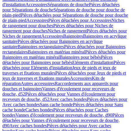
d'installation
Accessoires
Séparations de douche
Pièces détachées
pour Séparations de douche
Séparations de douche pour douche de
plain-pied
Pièces détachées pour Séparations de douche pour douche
de plain-pied
Accessoires
Pièces détachées pour Accessoires
Niches
de rangement pour douches
Pièces détachées pour Niches de
rangement pour douches
Niches de rangement
Pièces détachées pour
Niches de rangement
Accessoires
Baignoires
Baignoires en acrylique
sanitaire
Pièces détachées pour Baignoires en acrylique
sanitaire
Baignoires rectangulaires
Pièces détachées pour Baignoires
rectangulaires
Baignoires en matériau minéral
Pièces détachées pour
Baignoires en matériau minéral
Baignoires pour bébés
Pièces
détachées pour Baignoires pour bébés
Eléments d'installation
Pièces
détachées pour Eléments d'installation
Jeux de pieds et jeux de
traverses et fixations murales
Pièces détachées pour Jeux de pieds et
jeux de traverses et fixations murales
Accessoires
Kits de
réparation
Autres accessoires
Raccordements aux appareils pour
douches et baignoires
Vannes d'écoulement pour receveurs de
douche, d52
Pièces détachées pour Vannes d'écoulement pour
receveurs de douche, d52
Avec caches bondes
Pièces détachées pour
Avec caches bondes
Sans cache bonde
Pièces détachées pour Sans
cache bonde
Caches bondes
Pièces détachées pour Caches
bondes
Vannes d'écoulement pour receveurs de douche, d90
Pièces
détachées pour Vannes d'écoulement pour receveurs de douche,
d90
Avec caches bondes
Pièces détachées pour Avec caches
bondes
Sans cache bonde
Pièces détachées pour Sans cache