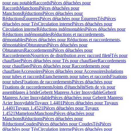
pour eau potable
Raccords
Pièces détachées pour
Raccords
Manchons
Pièces détachées pour
Manchons
Réductions
Pièces détachées pour
Réductions
Équerres
Pièces détachées pour Équerres
Tés
Pièces
détachées pour Tés
Circulation interne
Pièces détachées pour
Circulation interne
Réductions indémontables
Pièces détachées pour
Réductions indémontables
Réductions et raccordements,
démontables
Pièces détachées pour Réductions et raccordements,
démontables
Obturateurs
Pièces détachées pour
Obturateurs
Raccordements
Pièces détachées pour
Raccordements
Nourrices de distribution avec raccord fileté
Tés pour
chauffage
Pièces détachées pour Tés pour chauffage
Raccordements
pour chauffage
Pièces détachées pour Raccordements pour
chauffage
Accessoires
Pièces détachées pour Accessoires
Isolations
pour tubes et raccords
Etanchements pour tubes et raccords
Fixations
pour tubes
Fixations de raccordements
Pièces détachées pour
Fixations de raccordements
Joints d'étanchéité
Sets de vis pour
assemblages à bride
Geberit Mapress Acier Inoxydable
Geberit
Mapress Acier Inoxydable
Pièces détachées pour Geberit Mapress
Acier Inoxydable
Tuyaux 1.4401
Pièces détachées pour Tuyaux
1.4401
Tuyaux 1.4521
Pièces détachées pour Tuyaux
1.4521
Mamelons
Manchons
Pièces détachées pour
Manchons
Réductions
Pièces détachées pour
Réductions
Coudes
Pièces détachées pour Coudes
Tés
Pièces
détachées pour Tés
Circulation interne
Pièces détachées pour