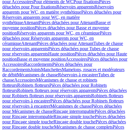
pour Accessoires
Pour eléments de WC
Pour fixations
Pièces
détachées pour Pour fixations
Réservoirs apparents
Réservoirs
apparents pour WC, en matière synthétique
Pièces détachées pour
Réservoirs apparents pour WC, en matière
synthétique
Attenant
Pièces détachées pour Attenant
Basse et
moyenne position
Pièces détachées pour Basse et moyenne
position
Réservoirs apparents pour WC, en céramique
Pièces
détachées pour Réservoirs apparents pour WC, en
céramique
Attenant
Pièces détachées pour Attenant
Tubes de chasse
pour réservoirs apparents
Pièces détachées pour Tubes de chasse
pour réservoirs apparents
Haute position
Pièces détachées pour Haute
position
Basse et moyenne position
Accessoires
Pièces détachées pour
Accessoires
Raccordements
Pièces détachées pour
Raccordements
Joints
Manchettes
Mamelons, rosaces et modérateurs
de débit
Mécanismes de chasse
Réservoirs à encastrer
Tubes de
chasse
Accessoires
Mécanismes de chasse et robinets
flotteurs
Robinets flotteurs
Pièces détachées pour Robinets
flotteurs
Robinets flotteurs pour réservoirs apparents
Pièces détachées
pour Robinets flotteurs pour réservoirs apparents
Robinets flotteurs
pour réservoirs à encastrer
Pièces détachées pour Robinets flotteurs
pour réservoirs à encastrer
Mécanismes de chasse
Pièces détachées
pour Mécanismes de chasse
Rinçage interrompable
Pièces détachées
pour Rinçage interrompable
Rinçage simple touche
Pièces détachées
pour Rinçage simple touche
Rinçage double touche
Pièces détachées
pour Rinçage double touche
Mécanismes de chasse complets
Pièces