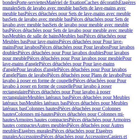
bondes
Porte-serviettes
Matériel de fixation
Caches décoratifs
Etagères
murales
Sets de lavabo avec meuble bas
Sets de lave-mains avec
meuble bas
Pièces détachées pour Sets de lave-mains avec meuble
bas
Sets de lavabo avec meuble bas
Pièces détachées pour Sets de
lavabo avec meuble bas
Sets de lavabo pour meuble avec meuble
bas
Pièces détachées pour Sets de lavabo pour meuble avec meuble
bas
Meubles de salle de bains
Meubles bas
Pièces détachées pour
Meubles bas
Pour lave-mains
Pièces détachées pour Pour lave-
mains
Pour lavabos
Pièces détachées pour Pour lavabos
Pour lavabos
doubles
Pièces détachées pour Pour lavabos doubles
Pour lavabos
pour meuble
Pièces détachées pour Pour lavabos pour meuble
Pour
lave-mains d'angle
Pièces détachées pour Pour lave-mains
d'angle
Pour lavabos d'angle
Pièces détachées pour Pour lavabos
d'angle
Plans de lavabo
Pièces détachées pour Plans de lavabo
Pour
lavabo à poser en forme de coupelle
Pièces détachées pour Pour
lavabo à poser en forme de coupelle
Pour lavabo à poser
rectangulaire
Pièces détachées pour Pour lavabo à poser
rectangulaire
Meubles latéraux bas
Pièces détachées pour Meubles
latéraux bas
Meubles latéraux bas
Pièces détachées pour Meubles
latéraux bas
Colonnes hautes
Pièces détachées pour Colonnes
hautes
Colonnes mi-hautes
Pièces détachées pour Colonnes mi-
hautes
Armoires hautes compactes
Pièces détachées pour Armoires
hautes compactes
Autres meubles
Pièces détachées pour Autres
meubles
Etagères murales
Pièces détachées pour Etagères
murales
Accessoires
Pièces détachées pour Accessoires
Casiers et