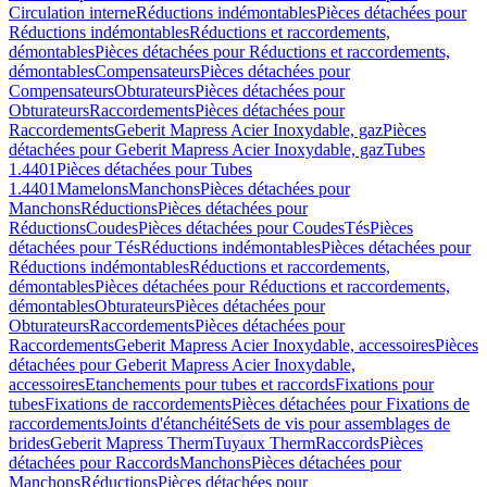
Circulation interne
Réductions indémontables
Pièces détachées pour
Réductions indémontables
Réductions et raccordements,
démontables
Pièces détachées pour Réductions et raccordements,
démontables
Compensateurs
Pièces détachées pour
Compensateurs
Obturateurs
Pièces détachées pour
Obturateurs
Raccordements
Pièces détachées pour
Raccordements
Geberit Mapress Acier Inoxydable, gaz
Pièces
détachées pour Geberit Mapress Acier Inoxydable, gaz
Tubes
1.4401
Pièces détachées pour Tubes
1.4401
Mamelons
Manchons
Pièces détachées pour
Manchons
Réductions
Pièces détachées pour
Réductions
Coudes
Pièces détachées pour Coudes
Tés
Pièces
détachées pour Tés
Réductions indémontables
Pièces détachées pour
Réductions indémontables
Réductions et raccordements,
démontables
Pièces détachées pour Réductions et raccordements,
démontables
Obturateurs
Pièces détachées pour
Obturateurs
Raccordements
Pièces détachées pour
Raccordements
Geberit Mapress Acier Inoxydable, accessoires
Pièces
détachées pour Geberit Mapress Acier Inoxydable,
accessoires
Etanchements pour tubes et raccords
Fixations pour
tubes
Fixations de raccordements
Pièces détachées pour Fixations de
raccordements
Joints d'étanchéité
Sets de vis pour assemblages de
brides
Geberit Mapress Therm
Tuyaux Therm
Raccords
Pièces
détachées pour Raccords
Manchons
Pièces détachées pour
Manchons
Réductions
Pièces détachées pour