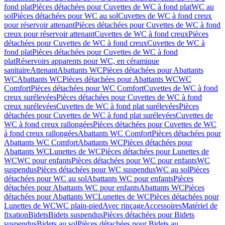
fond plat
Pièces détachées pour Cuvettes de WC à fond plat
WC au
sol
Pièces détachées pour WC au sol
Cuvettes de WC à fond creux
pour réservoir attenant
Pièces détachées pour Cuvettes de WC à fond
creux pour réservoir attenant
Cuvettes de WC à fond creux
Pièces
détachées pour Cuvettes de WC à fond creux
Cuvettes de WC à
fond plat
Pièces détachées pour Cuvettes de WC à fond
plat
Réservoirs apparents pour WC, en céramique
sanitaire
Attenant
Abattants WC
Pièces détachées pour Abattants
WC
Abattants WC
Pièces détachées pour Abattants WC
WC
Comfort
Pièces détachées pour WC Comfort
Cuvettes de WC à fond
creux surélevées
Pièces détachées pour Cuvettes de WC à fond
creux surélevées
Cuvettes de WC à fond plat surélevées
Pièces
détachées pour Cuvettes de WC à fond plat surélevées
Cuvettes de
WC à fond creux rallongées
Pièces détachées pour Cuvettes de WC
à fond creux rallongées
Abattants WC Comfort
Pièces détachées pour
Abattants WC Comfort
Abattants WC
Pièces détachées pour
Abattants WC
Lunettes de WC
Pièces détachées pour Lunettes de
WC
WC pour enfants
Pièces détachées pour WC pour enfants
WC
suspendus
Pièces détachées pour WC suspendus
WC au sol
Pièces
détachées pour WC au sol
Abattants WC pour enfants
Pièces
détachées pour Abattants WC pour enfants
Abattants WC
Pièces
détachées pour Abattants WC
Lunettes de WC
Pièces détachées pour
Lunettes de WC
WC plain-pied
Avec rinçage
Accessoires
Matériel de
fixation
Bidets
Bidets suspendus
Pièces détachées pour Bidets
suspendus
Bidets au sol
Pièces détachées pour Bidets au