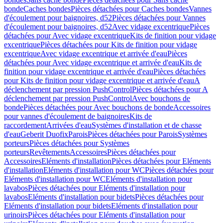
bonde
Caches bondes
Pièces détachées pour Caches bondes
Vannes
d'écoulement pour baignoires, d52
Pièces détachées pour Vannes
d'écoulement pour baignoires, d52
Avec vidage excentrique
Pièces
détachées pour Avec vidage excentrique
Kits de finition pour vidage
excentrique
Pièces détachées pour Kits de finition pour vidage
excentrique
Avec vidage excentrique et arrivée d'eau
Pièces
détachées pour Avec vidage excentrique et arrivée d'eau
Kits de
finition pour vidage excentrique et arrivée d'eau
Pièces détachées
pour Kits de finition pour vidage excentrique et arrivée d'eau
A
déclenchement par pression PushControl
Pièces détachées pour A
déclenchement par pression PushControl
Avec bouchons de
bonde
Pièces détachées pour Avec bouchons de bonde
Accessoires
pour vannes d'écoulement de baignoires
Kits de
raccordement
Arrivées d'eau
Systèmes d'installation et de chasse
d'eau
Geberit Duofix
Parois
Pièces détachées pour Parois
Systèmes
porteurs
Pièces détachées pour Systèmes
porteurs
Revêtements
Accessoires
Pièces détachées pour
Accessoires
Eléments d'installation
Pièces détachées pour Eléments
d'installation
Eléments d'installation pour WC
Pièces détachées pour
Eléments d'installation pour WC
Eléments d'installation pour
lavabos
Pièces détachées pour Eléments d'installation pour
lavabos
Eléments d'installation pour bidets
Pièces détachées pour
Eléments d'installation pour bidets
Eléments d'installation pour
urinoirs
Pièces détachées pour Eléments d'installation pour