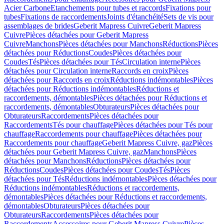
Acier Carbone
Etanchements pour tubes et raccords
Fixations pour
tubes
Fixations de raccordements
Joints d'étanchéité
Sets de vis pour
assemblages de brides
Geberit Mapress Cuivre
Geberit Mapress
Cuivre
Pièces détachées pour Geberit Mapress
Cuivre
Manchons
Pièces détachées pour Manchons
Réductions
Pièces
détachées pour Réductions
Coudes
Pièces détachées pour
Coudes
Tés
Pièces détachées pour Tés
Circulation interne
Pièces
détachées pour Circulation interne
Raccords en croix
Pièces
détachées pour Raccords en croix
Réductions indémontables
Pièces
détachées pour Réductions indémontables
Réductions et
raccordements, démontables
Pièces détachées pour Réductions et
raccordements, démontables
Obturateurs
Pièces détachées pour
Obturateurs
Raccordements
Pièces détachées pour
Raccordements
Tés pour chauffage
Pièces détachées pour Tés pour
chauffage
Raccordements pour chauffage
Pièces détachées pour
Raccordements pour chauffage
Geberit Mapress Cuivre, gaz
Pièces
détachées pour Geberit Mapress Cuivre, gaz
Manchons
Pièces
détachées pour Manchons
Réductions
Pièces détachées pour
Réductions
Coudes
Pièces détachées pour Coudes
Tés
Pièces
détachées pour Tés
Réductions indémontables
Pièces détachées pour
Réductions indémontables
Réductions et raccordements,
démontables
Pièces détachées pour Réductions et raccordements,
démontables
Obturateurs
Pièces détachées pour
Obturateurs
Raccordements
Pièces détachées pour
Raccordements
Accessoires pour Geberit Mapress Cuivre
Pièces