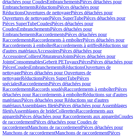
détachées pour Coudes
Embranchements
Pièces détachées pour
Embranchements
Réductions
Pièces détachées pour
Réductions
Ouvertures de nettoyage
Pièces détachées pour
Ouvertures de nettoyage
Pièces SuperTube
Pièces détachées pour
Pièces SuperTube
Coudes
Pièces détachées pour
Coudes
Embranchements
Pièces détachées pour
Embranchements
Raccordements
Pièces détachées pour
Raccordements
Raccordements à emboîter
Pièces détachées pour
Raccordements à emboîter
Raccordements à griffes
Réductions sur
d'autres matériaux
Accessoires
Pièces détachées pour
Accessoires
Colliers
Obturateurs
Joints
Pièces détachées pour
Joints
Consommables
Geberit PE
Tuyaux
Pièces
Pièces détachées pour
Pièces
Coudes
Embranchements
Réductions
Ouvertures de
nettoyage
Pièces détachées pour Ouvertures de
nettoyage
Réductions
Pièces SuperTube
Pièces
spéciales
Raccordements
Pièces détachées pour
Raccordements
Raccords soudés
Raccordements à emboîter
Pièces
détachées pour Raccordements à emboîter
Réductions sur d'autres
matériaux
Pièces détachées pour Réductions sur d'autres
matériaux
Assemblages filetés
Pièces détachées pour Assemblages
filetés
Assemblages de bride
Collerettes
Raccordements aux
appareils
Pièces détachées pour Raccordements aux appareils
Coudes
de raccordement
Pièces détachées pour Coudes de
raccordement
Manchons de raccordement
Pièces détachées pour
Manchons de raccordement
Manchons de raccordement
Pièces