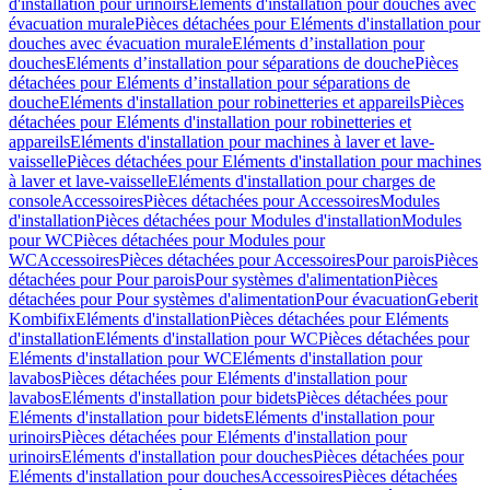
d'installation pour urinoirs
Eléments d'installation pour douches avec
évacuation murale
Pièces détachées pour Eléments d'installation pour
douches avec évacuation murale
Eléments d’installation pour
douches
Eléments d’installation pour séparations de douche
Pièces
détachées pour Eléments d’installation pour séparations de
douche
Eléments d'installation pour robinetteries et appareils
Pièces
détachées pour Eléments d'installation pour robinetteries et
appareils
Eléments d'installation pour machines à laver et lave-
vaisselle
Pièces détachées pour Eléments d'installation pour machines
à laver et lave-vaisselle
Eléments d'installation pour charges de
console
Accessoires
Pièces détachées pour Accessoires
Modules
d'installation
Pièces détachées pour Modules d'installation
Modules
pour WC
Pièces détachées pour Modules pour
WC
Accessoires
Pièces détachées pour Accessoires
Pour parois
Pièces
détachées pour Pour parois
Pour systèmes d'alimentation
Pièces
détachées pour Pour systèmes d'alimentation
Pour évacuation
Geberit
Kombifix
Eléments d'installation
Pièces détachées pour Eléments
d'installation
Eléments d'installation pour WC
Pièces détachées pour
Eléments d'installation pour WC
Eléments d'installation pour
lavabos
Pièces détachées pour Eléments d'installation pour
lavabos
Eléments d'installation pour bidets
Pièces détachées pour
Eléments d'installation pour bidets
Eléments d'installation pour
urinoirs
Pièces détachées pour Eléments d'installation pour
urinoirs
Eléments d'installation pour douches
Pièces détachées pour
Eléments d'installation pour douches
Accessoires
Pièces détachées