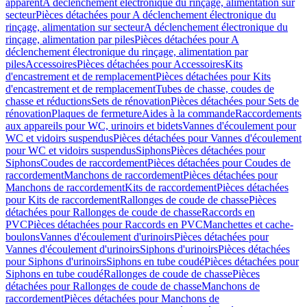
apparent
A déclenchement électronique du rinçage, alimentation sur
secteur
Pièces détachées pour A déclenchement électronique du
rinçage, alimentation sur secteur
A déclenchement électronique du
rinçage, alimentation par piles
Pièces détachées pour A
déclenchement électronique du rinçage, alimentation par
piles
Accessoires
Pièces détachées pour Accessoires
Kits
d'encastrement et de remplacement
Pièces détachées pour Kits
d'encastrement et de remplacement
Tubes de chasse, coudes de
chasse et réductions
Sets de rénovation
Pièces détachées pour Sets de
rénovation
Plaques de fermeture
Aides à la commande
Raccordements
aux appareils pour WC, urinoirs et bidets
Vannes d'écoulement pour
WC et vidoirs suspendus
Pièces détachées pour Vannes d'écoulement
pour WC et vidoirs suspendus
Siphons
Pièces détachées pour
Siphons
Coudes de raccordement
Pièces détachées pour Coudes de
raccordement
Manchons de raccordement
Pièces détachées pour
Manchons de raccordement
Kits de raccordement
Pièces détachées
pour Kits de raccordement
Rallonges de coude de chasse
Pièces
détachées pour Rallonges de coude de chasse
Raccords en
PVC
Pièces détachées pour Raccords en PVC
Manchettes et cache-
boulons
Vannes d'écoulement d'urinoirs
Pièces détachées pour
Vannes d'écoulement d'urinoirs
Siphons d'urinoirs
Pièces détachées
pour Siphons d'urinoirs
Siphons en tube coudé
Pièces détachées pour
Siphons en tube coudé
Rallonges de coude de chasse
Pièces
détachées pour Rallonges de coude de chasse
Manchons de
raccordement
Pièces détachées pour Manchons de