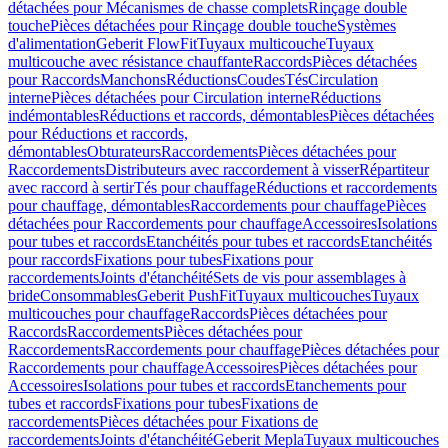
détachées pour Mécanismes de chasse complets
Rinçage double
touche
Pièces détachées pour Rinçage double touche
Systèmes
d'alimentation
Geberit FlowFit
Tuyaux multicouche
Tuyaux
multicouche avec résistance chauffante
Raccords
Pièces détachées
pour Raccords
Manchons
Réductions
Coudes
Tés
Circulation
interne
Pièces détachées pour Circulation interne
Réductions
indémontables
Réductions et raccords, démontables
Pièces détachées
pour Réductions et raccords,
démontables
Obturateurs
Raccordements
Pièces détachées pour
Raccordements
Distributeurs avec raccordement à visser
Répartiteur
avec raccord à sertir
Tés pour chauffage
Réductions et raccordements
pour chauffage, démontables
Raccordements pour chauffage
Pièces
détachées pour Raccordements pour chauffage
Accessoires
Isolations
pour tubes et raccords
Etanchéités pour tubes et raccords
Etanchéités
pour raccords
Fixations pour tubes
Fixations pour
raccordements
Joints d'étanchéité
Sets de vis pour assemblages à
bride
Consommables
Geberit PushFit
Tuyaux multicouches
Tuyaux
multicouches pour chauffage
Raccords
Pièces détachées pour
Raccords
Raccordements
Pièces détachées pour
Raccordements
Raccordements pour chauffage
Pièces détachées pour
Raccordements pour chauffage
Accessoires
Pièces détachées pour
Accessoires
Isolations pour tubes et raccords
Etanchements pour
tubes et raccords
Fixations pour tubes
Fixations de
raccordements
Pièces détachées pour Fixations de
raccordements
Joints d'étanchéité
Geberit Mepla
Tuyaux multicouches