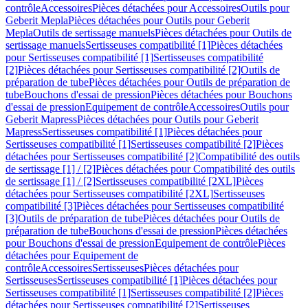
contrôle
Accessoires
Pièces détachées pour Accessoires
Outils pour
Geberit Mepla
Pièces détachées pour Outils pour Geberit
Mepla
Outils de sertissage manuels
Pièces détachées pour Outils de
sertissage manuels
Sertisseuses compatibilité [1]
Pièces détachées
pour Sertisseuses compatibilité [1]
Sertisseuses compatibilité
[2]
Pièces détachées pour Sertisseuses compatibilité [2]
Outils de
préparation de tube
Pièces détachées pour Outils de préparation de
tube
Bouchons d'essai de pression
Pièces détachées pour Bouchons
d'essai de pression
Equipement de contrôle
Accessoires
Outils pour
Geberit Mapress
Pièces détachées pour Outils pour Geberit
Mapress
Sertisseuses compatibilité [1]
Pièces détachées pour
Sertisseuses compatibilité [1]
Sertisseuses compatibilité [2]
Pièces
détachées pour Sertisseuses compatibilité [2]
Compatibilité des outils
de sertissage [1] / [2]
Pièces détachées pour Compatibilité des outils
de sertissage [1] / [2]
Sertisseuses compatibilité [2XL]
Pièces
détachées pour Sertisseuses compatibilité [2XL]
Sertisseuses
compatibilité [3]
Pièces détachées pour Sertisseuses compatibilité
[3]
Outils de préparation de tube
Pièces détachées pour Outils de
préparation de tube
Bouchons d'essai de pression
Pièces détachées
pour Bouchons d'essai de pression
Equipement de contrôle
Pièces
détachées pour Equipement de
contrôle
Accessoires
Sertisseuses
Pièces détachées pour
Sertisseuses
Sertisseuses compatibilité [1]
Pièces détachées pour
Sertisseuses compatibilité [1]
Sertisseuses compatibilité [2]
Pièces
détachées pour Sertisseuses compatibilité [2]
Sertisseuses