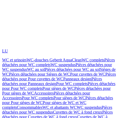
LU
WC et urinoirs
WC-douches Geberit AquaClean
WC complets
Pièces
détachées pour WC complets
WC suspendus
Pièces détachées pour
WC suspendus
WC au sol
Pièces détachées pour WC au sol
Sièges de
WC
Pièces détachées pour Sièges de WC
Pour cuvettes de WC
Pièces
détachées pour Pour cuvettes de WC
Panneaux design
Pièces
détachées pour Panneaux design
Pour WC complets
Pièces détachées
pour Pour WC complets
Pour sièges de WC
Pièces détachées pour
Pour sièges de WC
Accessoires
Pièces détachées pour
Accessoires
Pour WC complets
Pour sièges de WC
Pièces détachées
pour Pour sièges de WC
Pour sièges de WC et WC
complets
Consommables
WC et abattants WC
WC suspendus
Pièces
détachées pour WC suspendus
Cuvettes de WC à fond creux
Pièces
détachées pour Cuvettes de WC à fond creux
Cuvettes de WC à