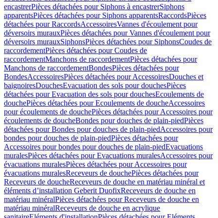
encastrer
Pièces détachées pour Siphons à encastrer
Siphons
apparents
Pièces détachées pour Siphons apparents
Raccords
Pièces
détachées pour Raccords
Accessoires
Vannes d'écoulement pour
déversoirs muraux
Pièces détachées pour Vannes d'écoulement pour
déversoirs muraux
Siphons
Pièces détachées pour Siphons
Coudes de
raccordement
Pièces détachées pour Coudes de
raccordement
Manchons de raccordement
Pièces détachées pour
Manchons de raccordement
Bondes
Pièces détachées pour
Bondes
Accessoires
Pièces détachées pour Accessoires
Douches et
baignoires
Douches
Evacuation des sols pour douches
Pièces
détachées pour Evacuation des sols pour douches
Ecoulements de
douche
Pièces détachées pour Ecoulements de douche
Accessoires
pour écoulements de douche
Pièces détachées pour Accessoires pour
écoulements de douche
Bondes pour douches de plain-pied
Pièces
détachées pour Bondes pour douches de plain-pied
Accessoires pour
bondes pour douches de plain-pied
Pièces détachées pour
Accessoires pour bondes pour douches de plain-pied
Evacuations
murales
Pièces détachées pour Evacuations murales
Accessoires pour
évacuations murales
Pièces détachées pour Accessoires pour
évacuations murales
Receveurs de douche
Pièces détachées pour
Receveurs de douche
Receveurs de douche en matériau minéral et
éléments d’installation Geberit Duofix
Receveurs de douche en
matériau minéral
Pièces détachées pour Receveurs de douche en
matériau minéral
Receveurs de douche en acrylique
sanitaire
Eléments d'installation
Pièces détachées pour Eléments