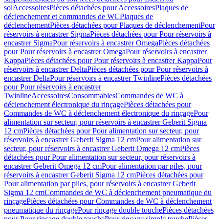
sol
Accessoires
Pièces détachées pour Accessoires
Plaques de
déclenchement et commandes de WC
Plaques de
déclenchement
Pièces détachées pour Plaques de déclenchement
Pour
réservoirs à encastrer Sigma
Pièces détachées pour Pour réservoirs à
encastrer Sigma
Pour réservoirs à encastrer Omega
Pièces détachées
pour Pour réservoirs à encastrer Omega
Pour réservoirs à encastrer
Kappa
Pièces détachées pour Pour réservoirs à encastrer Kappa
Pour
réservoirs à encastrer Delta
Pièces détachées pour Pour réservoirs à
encastrer Delta
Pour réservoirs à encastrer Twinline
Pièces détachées
pour Pour réservoirs à encastrer
Twinline
Accessoires
Consommables
Commandes de WC à
déclenchement électronique du rinçage
Pièces détachées pour
Commandes de WC à déclenchement électronique du rinçage
Pour
alimentation sur secteur, pour réservoirs à encastrer Geberit Sigma
12 cm
Pièces détachées pour Pour alimentation sur secteur, pour
réservoirs à encastrer Geberit Sigma 12 cm
Pour alimentation sur
secteur, pour réservoirs à encastrer Geberit Omega 12 cm
Pièces
détachées pour Pour alimentation sur secteur, pour réservoirs à
encastrer Geberit Omega 12 cm
Pour alimentation par piles, pour
réservoirs à encastrer Geberit Sigma 12 cm
Pièces détachées pour
Pour alimentation par piles, pour réservoirs à encastrer Geberit
Sigma 12 cm
Commandes de WC à déclenchement pneumatique du
rinçage
Pièces détachées pour Commandes de WC à déclenchement
pneumatique du rinçage
Pour rinçage double touche
Pièces détachées
pour Pour rinçage double touche
Pour rinçage simple touche
Pièces