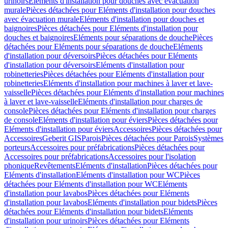
urinoirs
Eléments d'installation pour douches avec évacuation
murale
Pièces détachées pour Eléments d'installation pour douches
avec évacuation murale
Eléments d'installation pour douches et
baignoires
Pièces détachées pour Eléments d'installation pour
douches et baignoires
Eléments pour séparations de douche
Pièces
détachées pour Eléments pour séparations de douche
Eléments
d'installation pour déversoirs
Pièces détachées pour Eléments
d'installation pour déversoirs
Eléments d'installation pour
robinetteries
Pièces détachées pour Eléments d'installation pour
robinetteries
Eléments d'installation pour machines à laver et lave-
vaisselle
Pièces détachées pour Eléments d'installation pour machines
à laver et lave-vaisselle
Eléments d'installation pour charges de
console
Pièces détachées pour Eléments d'installation pour charges
de console
Eléments d'installation pour éviers
Pièces détachées pour
Eléments d'installation pour éviers
Accessoires
Pièces détachées pour
Accessoires
Geberit GIS
Parois
Pièces détachées pour Parois
Systèmes
porteurs
Accessoires pour préfabrications
Pièces détachées pour
Accessoires pour préfabrications
Accessoires pour l'isolation
phonique
Revêtements
Eléments d'installation
Pièces détachées pour
Eléments d'installation
Eléments d'installation pour WC
Pièces
détachées pour Eléments d'installation pour WC
Eléments
d'installation pour lavabos
Pièces détachées pour Eléments
d'installation pour lavabos
Eléments d'installation pour bidets
Pièces
détachées pour Eléments d'installation pour bidets
Eléments
d'installation pour urinoirs
Pièces détachées pour Eléments