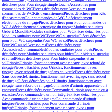
détachées pour Pour rinçage simple touche
Accessoires pour
commandes de WC
Pièces détachées pour Accessoires pour
commandes de WC
Kits d'encastrement
Pièces détachées pour Kits
d'encastrement
Pour commandes de WC à déclenchement
électronique du rinçage
Pièces détachées pour Pour commandes de
WC à déclenchement électronique du rinçage
Modules sanitaires
Geberit Monolith
Modules sanitaires pour WC
Pièces détachées pour
Modules sanitaires pour WC
Pour WC suspendus
Pièces détachées
pour Pour WC suspendus
Pour WC au sol
Pièces détachées pour
Pour WC au sol
Accessoires
Pièces détachées pour
Accessoires
Consommables
Modules sanitaires pour bidets
Pièces
détachées pour Modules sanitaires pour bidets
Pour bidets suspendus
et au sol
Pièces détachées pour Pour bidets suspendus et au
sol
Urinoirs
Urinoirs, fonctionnement avec rinçage, avec rebord de
rinçage
Pièces détachées pour Urinoirs, fonctionnement avec
rinçage, avec rebord de rinçage
Sans couvercle
Pièces détachées pour
Sans couvercle
Urinoirs, fonctionnement avec rinçage, sans rebord
de rinçage
Pièces détachées pour Urinoirs, fonctionnement avec
rinçage, sans rebord de rinçage
Commande d'urinoir apparente ou à
encastrer
Pièces détachées pour Commande d'urinoir apparente ou à
encastrer
Avec commande d'urinoir intégrée
Pièces détachées pour
Avec commande d'urinoir intégrée
Pour commande d'urinoir
intégrée
Pièces détachées pour Pour commande d'urinoir
intégrée
Urinoirs, fonctionnement avec rinçage, avec / pour