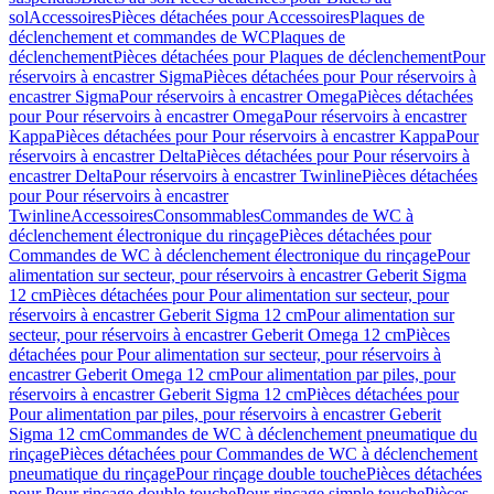
sol
Accessoires
Pièces détachées pour Accessoires
Plaques de
déclenchement et commandes de WC
Plaques de
déclenchement
Pièces détachées pour Plaques de déclenchement
Pour
réservoirs à encastrer Sigma
Pièces détachées pour Pour réservoirs à
encastrer Sigma
Pour réservoirs à encastrer Omega
Pièces détachées
pour Pour réservoirs à encastrer Omega
Pour réservoirs à encastrer
Kappa
Pièces détachées pour Pour réservoirs à encastrer Kappa
Pour
réservoirs à encastrer Delta
Pièces détachées pour Pour réservoirs à
encastrer Delta
Pour réservoirs à encastrer Twinline
Pièces détachées
pour Pour réservoirs à encastrer
Twinline
Accessoires
Consommables
Commandes de WC à
déclenchement électronique du rinçage
Pièces détachées pour
Commandes de WC à déclenchement électronique du rinçage
Pour
alimentation sur secteur, pour réservoirs à encastrer Geberit Sigma
12 cm
Pièces détachées pour Pour alimentation sur secteur, pour
réservoirs à encastrer Geberit Sigma 12 cm
Pour alimentation sur
secteur, pour réservoirs à encastrer Geberit Omega 12 cm
Pièces
détachées pour Pour alimentation sur secteur, pour réservoirs à
encastrer Geberit Omega 12 cm
Pour alimentation par piles, pour
réservoirs à encastrer Geberit Sigma 12 cm
Pièces détachées pour
Pour alimentation par piles, pour réservoirs à encastrer Geberit
Sigma 12 cm
Commandes de WC à déclenchement pneumatique du
rinçage
Pièces détachées pour Commandes de WC à déclenchement
pneumatique du rinçage
Pour rinçage double touche
Pièces détachées
pour Pour rinçage double touche
Pour rinçage simple touche
Pièces