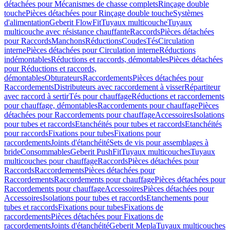
détachées pour Mécanismes de chasse complets
Rinçage double
touche
Pièces détachées pour Rinçage double touche
Systèmes
d'alimentation
Geberit FlowFit
Tuyaux multicouche
Tuyaux
multicouche avec résistance chauffante
Raccords
Pièces détachées
pour Raccords
Manchons
Réductions
Coudes
Tés
Circulation
interne
Pièces détachées pour Circulation interne
Réductions
indémontables
Réductions et raccords, démontables
Pièces détachées
pour Réductions et raccords,
démontables
Obturateurs
Raccordements
Pièces détachées pour
Raccordements
Distributeurs avec raccordement à visser
Répartiteur
avec raccord à sertir
Tés pour chauffage
Réductions et raccordements
pour chauffage, démontables
Raccordements pour chauffage
Pièces
détachées pour Raccordements pour chauffage
Accessoires
Isolations
pour tubes et raccords
Etanchéités pour tubes et raccords
Etanchéités
pour raccords
Fixations pour tubes
Fixations pour
raccordements
Joints d'étanchéité
Sets de vis pour assemblages à
bride
Consommables
Geberit PushFit
Tuyaux multicouches
Tuyaux
multicouches pour chauffage
Raccords
Pièces détachées pour
Raccords
Raccordements
Pièces détachées pour
Raccordements
Raccordements pour chauffage
Pièces détachées pour
Raccordements pour chauffage
Accessoires
Pièces détachées pour
Accessoires
Isolations pour tubes et raccords
Etanchements pour
tubes et raccords
Fixations pour tubes
Fixations de
raccordements
Pièces détachées pour Fixations de
raccordements
Joints d'étanchéité
Geberit Mepla
Tuyaux multicouches