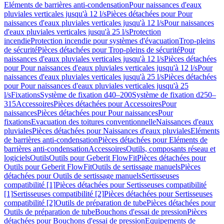
Eléments de barrières anti-condensation
Pour naissances d'eaux
pluviales verticales jusqu'à 12 l/s
Pièces détachées pour Pour
naissances d'eaux pluviales verticales jusqu'à 12 l/s
Pour naissances
d'eaux pluviales verticales jusqu'à 25 l/s
Protection
incendie
Protection incendie pour systèmes d'évacuation
Trop-pleins
de sécurité
Pièces détachées pour Trop-pleins de sécurité
Pour
naissances d'eaux pluviales verticales jusqu'à 12 l/s
Pièces détachées
pour Pour naissances d'eaux pluviales verticales jusqu'à 12 l/s
Pour
naissances d'eaux pluviales verticales jusqu'à 25 l/s
Pièces détachées
pour Pour naissances d'eaux pluviales verticales jusqu'à 25
l/s
Fixations
Système de fixation d40–200
Système de fixation d250–
315
Accessoires
Pièces détachées pour Accessoires
Pour
naissances
Pièces détachées pour Pour naissances
Pour
fixations
Evacuation des toitures conventionnelle
Naissances d'eaux
pluviales
Pièces détachées pour Naissances d'eaux pluviales
Eléments
de barrières anti-condensation
Pièces détachées pour Eléments de
barrières anti-condensation
Accessoires
Outils, composants réseau et
logiciels
Outils
Outils pour Geberit FlowFit
Pièces détachées pour
Outils pour Geberit FlowFit
Outils de sertissage manuels
Pièces
détachées pour Outils de sertissage manuels
Sertisseuses
compatibilité [1]
Pièces détachées pour Sertisseuses compatibilité
[1]
Sertisseuses compatibilité [2]
Pièces détachées pour Sertisseuses
compatibilité [2]
Outils de préparation de tube
Pièces détachées pour
Outils de préparation de tube
Bouchons d'essai de pression
Pièces
détachées pour Bouchons d'essai de pression
Equipements de