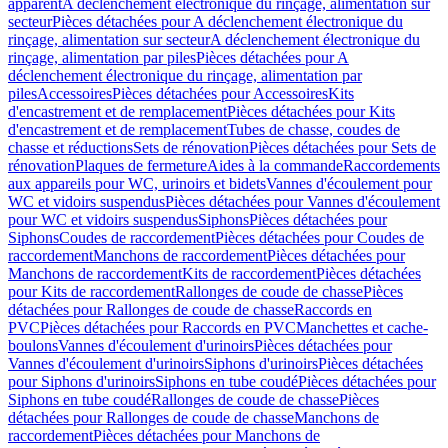
apparent
A déclenchement électronique du rinçage, alimentation sur
secteur
Pièces détachées pour A déclenchement électronique du
rinçage, alimentation sur secteur
A déclenchement électronique du
rinçage, alimentation par piles
Pièces détachées pour A
déclenchement électronique du rinçage, alimentation par
piles
Accessoires
Pièces détachées pour Accessoires
Kits
d'encastrement et de remplacement
Pièces détachées pour Kits
d'encastrement et de remplacement
Tubes de chasse, coudes de
chasse et réductions
Sets de rénovation
Pièces détachées pour Sets de
rénovation
Plaques de fermeture
Aides à la commande
Raccordements
aux appareils pour WC, urinoirs et bidets
Vannes d'écoulement pour
WC et vidoirs suspendus
Pièces détachées pour Vannes d'écoulement
pour WC et vidoirs suspendus
Siphons
Pièces détachées pour
Siphons
Coudes de raccordement
Pièces détachées pour Coudes de
raccordement
Manchons de raccordement
Pièces détachées pour
Manchons de raccordement
Kits de raccordement
Pièces détachées
pour Kits de raccordement
Rallonges de coude de chasse
Pièces
détachées pour Rallonges de coude de chasse
Raccords en
PVC
Pièces détachées pour Raccords en PVC
Manchettes et cache-
boulons
Vannes d'écoulement d'urinoirs
Pièces détachées pour
Vannes d'écoulement d'urinoirs
Siphons d'urinoirs
Pièces détachées
pour Siphons d'urinoirs
Siphons en tube coudé
Pièces détachées pour
Siphons en tube coudé
Rallonges de coude de chasse
Pièces
détachées pour Rallonges de coude de chasse
Manchons de
raccordement
Pièces détachées pour Manchons de