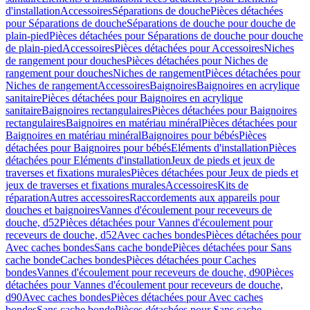
d'installation
Accessoires
Séparations de douche
Pièces détachées
pour Séparations de douche
Séparations de douche pour douche de
plain-pied
Pièces détachées pour Séparations de douche pour douche
de plain-pied
Accessoires
Pièces détachées pour Accessoires
Niches
de rangement pour douches
Pièces détachées pour Niches de
rangement pour douches
Niches de rangement
Pièces détachées pour
Niches de rangement
Accessoires
Baignoires
Baignoires en acrylique
sanitaire
Pièces détachées pour Baignoires en acrylique
sanitaire
Baignoires rectangulaires
Pièces détachées pour Baignoires
rectangulaires
Baignoires en matériau minéral
Pièces détachées pour
Baignoires en matériau minéral
Baignoires pour bébés
Pièces
détachées pour Baignoires pour bébés
Eléments d'installation
Pièces
détachées pour Eléments d'installation
Jeux de pieds et jeux de
traverses et fixations murales
Pièces détachées pour Jeux de pieds et
jeux de traverses et fixations murales
Accessoires
Kits de
réparation
Autres accessoires
Raccordements aux appareils pour
douches et baignoires
Vannes d'écoulement pour receveurs de
douche, d52
Pièces détachées pour Vannes d'écoulement pour
receveurs de douche, d52
Avec caches bondes
Pièces détachées pour
Avec caches bondes
Sans cache bonde
Pièces détachées pour Sans
cache bonde
Caches bondes
Pièces détachées pour Caches
bondes
Vannes d'écoulement pour receveurs de douche, d90
Pièces
détachées pour Vannes d'écoulement pour receveurs de douche,
d90
Avec caches bondes
Pièces détachées pour Avec caches
bondes
Sans cache bonde
Pièces détachées pour Sans cache