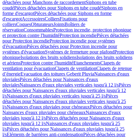
détachées pour Manchons de raccordement
Siphons en tube
coudé
Pièces détachées pour Siphons en tube coudé
Siphons en
forme d'escargot
Pièces détachées pour Siphons en forme
d'escargot
Accessoires
Colliers
Fixations pour
colliers
Coques
Obturateurs
Joints
Boîtiers de
réservation
Consommables
Protection incendie, protection phonique
et protection contre l'humidité
Protection incendie
Pièces détachées
pour Protection incendie
Protection incendie pour systèmes
d'évacuation
Pièces détachées pour Protection incendie pour
systèmes d'évacuation
Systèmes de fermeture pour plafond
Protection
phonique
Isolations des bruits solidiens
Isolations des bruits solidiens
et aériens
Protection contre l'humidité
Etanchements
Clapets de
ventilation pour évacuation
Clapets de ventilation
Clapets de retenue
d’énergie
Evacuation des toitures Geberit Pluvia
Naissances d'eaux
pluviales
Pièces détachées pour Naissances d'eaux
pluviales
Naissances d'eaux pluviales verticales jusqu'à 12 l/s
Pièces
détachées pour Naissances d'eaux pluviales verticales jusqu'à 12
l/s
Naissances d'eaux pluviales verticales jusqu'à 25 l/s
Pièces
détachées pour Naissances d'eaux pluviales verticales jusqu'à 25
l/s
Naissances d'eaux pluviales pour chéneaux
Pièces détachées pour
Naissances d'eaux pluviales pour chéneaux
Naissances d'eaux
pluviales jusqu'à 12 l/s
Pièces détachées pour Naissances d'eaux
pluviales jusqu'à 12 l/s
Naissances d'eaux pluviales jusqu'à 25
l/s
Pièces détachées pour Naissances d'eaux pluviales jusqu'à 25
l/s
Eléments de barrières anti-condensation
Pièces détachées pour