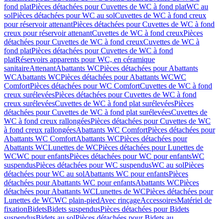
fond plat
Pièces détachées pour Cuvettes de WC à fond plat
WC au
sol
Pièces détachées pour WC au sol
Cuvettes de WC à fond creux
pour réservoir attenant
Pièces détachées pour Cuvettes de WC à fond
creux pour réservoir attenant
Cuvettes de WC à fond creux
Pièces
détachées pour Cuvettes de WC à fond creux
Cuvettes de WC à
fond plat
Pièces détachées pour Cuvettes de WC à fond
plat
Réservoirs apparents pour WC, en céramique
sanitaire
Attenant
Abattants WC
Pièces détachées pour Abattants
WC
Abattants WC
Pièces détachées pour Abattants WC
WC
Comfort
Pièces détachées pour WC Comfort
Cuvettes de WC à fond
creux surélevées
Pièces détachées pour Cuvettes de WC à fond
creux surélevées
Cuvettes de WC à fond plat surélevées
Pièces
détachées pour Cuvettes de WC à fond plat surélevées
Cuvettes de
WC à fond creux rallongées
Pièces détachées pour Cuvettes de WC
à fond creux rallongées
Abattants WC Comfort
Pièces détachées pour
Abattants WC Comfort
Abattants WC
Pièces détachées pour
Abattants WC
Lunettes de WC
Pièces détachées pour Lunettes de
WC
WC pour enfants
Pièces détachées pour WC pour enfants
WC
suspendus
Pièces détachées pour WC suspendus
WC au sol
Pièces
détachées pour WC au sol
Abattants WC pour enfants
Pièces
détachées pour Abattants WC pour enfants
Abattants WC
Pièces
détachées pour Abattants WC
Lunettes de WC
Pièces détachées pour
Lunettes de WC
WC plain-pied
Avec rinçage
Accessoires
Matériel de
fixation
Bidets
Bidets suspendus
Pièces détachées pour Bidets
suspendus
Bidets au sol
Pièces détachées pour Bidets au