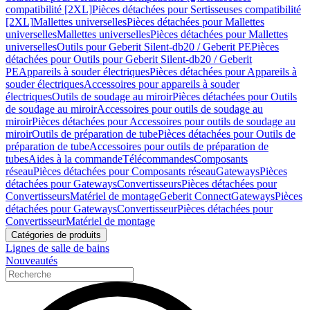
compatibilité [2XL]
Pièces détachées pour Sertisseuses compatibilité
[2XL]
Mallettes universelles
Pièces détachées pour Mallettes
universelles
Mallettes universelles
Pièces détachées pour Mallettes
universelles
Outils pour Geberit Silent-db20 / Geberit PE
Pièces
détachées pour Outils pour Geberit Silent-db20 / Geberit
PE
Appareils à souder électriques
Pièces détachées pour Appareils à
souder électriques
Accessoires pour appareils à souder
électriques
Outils de soudage au miroir
Pièces détachées pour Outils
de soudage au miroir
Accessoires pour outils de soudage au
miroir
Pièces détachées pour Accessoires pour outils de soudage au
miroir
Outils de préparation de tube
Pièces détachées pour Outils de
préparation de tube
Accessoires pour outils de préparation de
tubes
Aides à la commande
Télécommandes
Composants
réseau
Pièces détachées pour Composants réseau
Gateways
Pièces
détachées pour Gateways
Convertisseurs
Pièces détachées pour
Convertisseurs
Matériel de montage
Geberit Connect
Gateways
Pièces
détachées pour Gateways
Convertisseur
Pièces détachées pour
Convertisseur
Matériel de montage
Catégories de produits
Lignes de salle de bains
Nouveautés