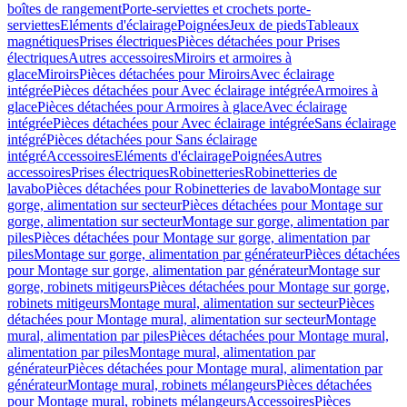
boîtes de rangement
Porte-serviettes et crochets porte-
serviettes
Eléments d'éclairage
Poignées
Jeux de pieds
Tableaux
magnétiques
Prises électriques
Pièces détachées pour Prises
électriques
Autres accessoires
Miroirs et armoires à
glace
Miroirs
Pièces détachées pour Miroirs
Avec éclairage
intégrée
Pièces détachées pour Avec éclairage intégrée
Armoires à
glace
Pièces détachées pour Armoires à glace
Avec éclairage
intégrée
Pièces détachées pour Avec éclairage intégrée
Sans éclairage
intégré
Pièces détachées pour Sans éclairage
intégré
Accessoires
Eléments d'éclairage
Poignées
Autres
accessoires
Prises électriques
Robinetteries
Robinetteries de
lavabo
Pièces détachées pour Robinetteries de lavabo
Montage sur
gorge, alimentation sur secteur
Pièces détachées pour Montage sur
gorge, alimentation sur secteur
Montage sur gorge, alimentation par
piles
Pièces détachées pour Montage sur gorge, alimentation par
piles
Montage sur gorge, alimentation par générateur
Pièces détachées
pour Montage sur gorge, alimentation par générateur
Montage sur
gorge, robinets mitigeurs
Pièces détachées pour Montage sur gorge,
robinets mitigeurs
Montage mural, alimentation sur secteur
Pièces
détachées pour Montage mural, alimentation sur secteur
Montage
mural, alimentation par piles
Pièces détachées pour Montage mural,
alimentation par piles
Montage mural, alimentation par
générateur
Pièces détachées pour Montage mural, alimentation par
générateur
Montage mural, robinets mélangeurs
Pièces détachées
pour Montage mural, robinets mélangeurs
Accessoires
Pièces