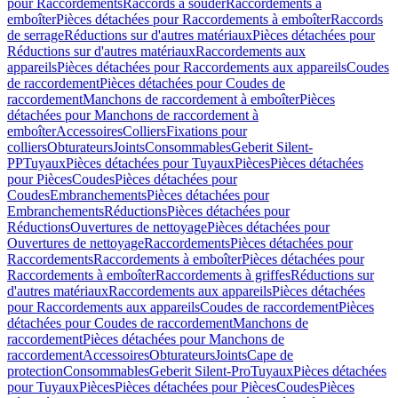
pour Raccordements
Raccords à souder
Raccordements à
emboîter
Pièces détachées pour Raccordements à emboîter
Raccords
de serrage
Réductions sur d'autres matériaux
Pièces détachées pour
Réductions sur d'autres matériaux
Raccordements aux
appareils
Pièces détachées pour Raccordements aux appareils
Coudes
de raccordement
Pièces détachées pour Coudes de
raccordement
Manchons de raccordement à emboîter
Pièces
détachées pour Manchons de raccordement à
emboîter
Accessoires
Colliers
Fixations pour
colliers
Obturateurs
Joints
Consommables
Geberit Silent-
PP
Tuyaux
Pièces détachées pour Tuyaux
Pièces
Pièces détachées
pour Pièces
Coudes
Pièces détachées pour
Coudes
Embranchements
Pièces détachées pour
Embranchements
Réductions
Pièces détachées pour
Réductions
Ouvertures de nettoyage
Pièces détachées pour
Ouvertures de nettoyage
Raccordements
Pièces détachées pour
Raccordements
Raccordements à emboîter
Pièces détachées pour
Raccordements à emboîter
Raccordements à griffes
Réductions sur
d'autres matériaux
Raccordements aux appareils
Pièces détachées
pour Raccordements aux appareils
Coudes de raccordement
Pièces
détachées pour Coudes de raccordement
Manchons de
raccordement
Pièces détachées pour Manchons de
raccordement
Accessoires
Obturateurs
Joints
Cape de
protection
Consommables
Geberit Silent-Pro
Tuyaux
Pièces détachées
pour Tuyaux
Pièces
Pièces détachées pour Pièces
Coudes
Pièces