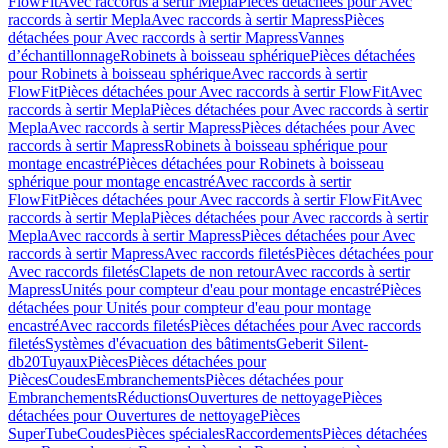
FlowFit
Avec raccords à sertir Mepla
Pièces détachées pour Avec
raccords à sertir Mepla
Avec raccords à sertir Mapress
Pièces
détachées pour Avec raccords à sertir Mapress
Vannes
d’échantillonnage
Robinets à boisseau sphérique
Pièces détachées
pour Robinets à boisseau sphérique
Avec raccords à sertir
FlowFit
Pièces détachées pour Avec raccords à sertir FlowFit
Avec
raccords à sertir Mepla
Pièces détachées pour Avec raccords à sertir
Mepla
Avec raccords à sertir Mapress
Pièces détachées pour Avec
raccords à sertir Mapress
Robinets à boisseau sphérique pour
montage encastré
Pièces détachées pour Robinets à boisseau
sphérique pour montage encastré
Avec raccords à sertir
FlowFit
Pièces détachées pour Avec raccords à sertir FlowFit
Avec
raccords à sertir Mepla
Pièces détachées pour Avec raccords à sertir
Mepla
Avec raccords à sertir Mapress
Pièces détachées pour Avec
raccords à sertir Mapress
Avec raccords filetés
Pièces détachées pour
Avec raccords filetés
Clapets de non retour
Avec raccords à sertir
Mapress
Unités pour compteur d'eau pour montage encastré
Pièces
détachées pour Unités pour compteur d'eau pour montage
encastré
Avec raccords filetés
Pièces détachées pour Avec raccords
filetés
Systèmes d'évacuation des bâtiments
Geberit Silent-
db20
Tuyaux
Pièces
Pièces détachées pour
Pièces
Coudes
Embranchements
Pièces détachées pour
Embranchements
Réductions
Ouvertures de nettoyage
Pièces
détachées pour Ouvertures de nettoyage
Pièces
SuperTube
Coudes
Pièces spéciales
Raccordements
Pièces détachées