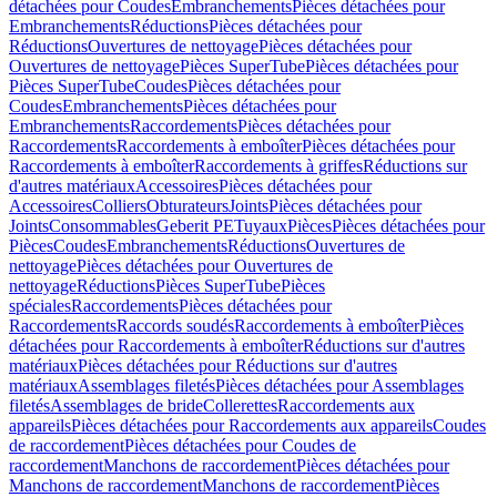
détachées pour Coudes
Embranchements
Pièces détachées pour
Embranchements
Réductions
Pièces détachées pour
Réductions
Ouvertures de nettoyage
Pièces détachées pour
Ouvertures de nettoyage
Pièces SuperTube
Pièces détachées pour
Pièces SuperTube
Coudes
Pièces détachées pour
Coudes
Embranchements
Pièces détachées pour
Embranchements
Raccordements
Pièces détachées pour
Raccordements
Raccordements à emboîter
Pièces détachées pour
Raccordements à emboîter
Raccordements à griffes
Réductions sur
d'autres matériaux
Accessoires
Pièces détachées pour
Accessoires
Colliers
Obturateurs
Joints
Pièces détachées pour
Joints
Consommables
Geberit PE
Tuyaux
Pièces
Pièces détachées pour
Pièces
Coudes
Embranchements
Réductions
Ouvertures de
nettoyage
Pièces détachées pour Ouvertures de
nettoyage
Réductions
Pièces SuperTube
Pièces
spéciales
Raccordements
Pièces détachées pour
Raccordements
Raccords soudés
Raccordements à emboîter
Pièces
détachées pour Raccordements à emboîter
Réductions sur d'autres
matériaux
Pièces détachées pour Réductions sur d'autres
matériaux
Assemblages filetés
Pièces détachées pour Assemblages
filetés
Assemblages de bride
Collerettes
Raccordements aux
appareils
Pièces détachées pour Raccordements aux appareils
Coudes
de raccordement
Pièces détachées pour Coudes de
raccordement
Manchons de raccordement
Pièces détachées pour
Manchons de raccordement
Manchons de raccordement
Pièces