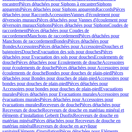
encastrer
Pièces détachées pour Siphons à encastrer
Siphons
apparents
Pièces détachées pour Siphons apparents
Raccords
Pièces
détachées pour Raccords
Accessoires
Vannes d'écoulement pour
déversoirs muraux
Pièces détachées pour Vannes d'écoulement pour
déversoirs muraux
Siphons
Pièces détachées pour Siphons
Coudes de
raccordement
Pièces détachées pour Coudes de
raccordement
Manchons de raccordement
Pièces détachées pour
Manchons de raccordement
Bondes
Pièces détachées pour
Bondes
Accessoires
Pièces détachées pour Accessoires
Douches et
baignoires
Douches
Evacuation des sols pour douches
Pièces
détachées pour Evacuation des sols pour douches
Ecoulements de
douche
Pièces détachées pour Ecoulements de douche
Accessoires
pour écoulements de douche
Pièces détachées pour Accessoires pour
écoulements de douche
Bondes pour douches de plain-pied
Pièces
détachées pour Bondes pour douches de plain-pied
Accessoires pour
bondes pour douches de plain-pied
Pièces détachées pour
Accessoires pour bondes pour douches de plain-pied
Evacuations
murales
Pièces détachées pour Evacuations murales
Accessoires pour
évacuations murales
Pièces détachées pour Accessoires pour
évacuations murales
Receveurs de douche
Pièces détachées pour
Receveurs de douche
Receveurs de douche en matériau minéral et
éléments d’installation Geberit Duofix
Receveurs de douche en
matériau minéral
Pièces détachées pour Receveurs de douche en
matériau minéral
Receveurs de douche en acrylique
sanitaire
Eléments d'installation
Pièces détachées pour Eléments