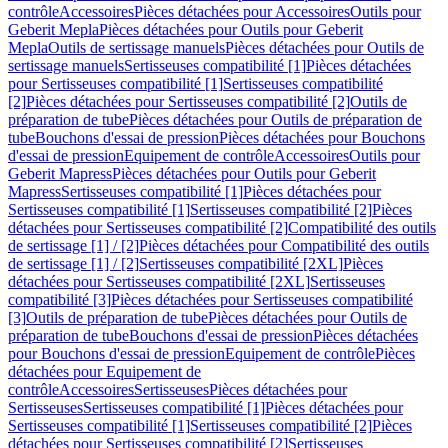
contrôle
Accessoires
Pièces détachées pour Accessoires
Outils pour
Geberit Mepla
Pièces détachées pour Outils pour Geberit
Mepla
Outils de sertissage manuels
Pièces détachées pour Outils de
sertissage manuels
Sertisseuses compatibilité [1]
Pièces détachées
pour Sertisseuses compatibilité [1]
Sertisseuses compatibilité
[2]
Pièces détachées pour Sertisseuses compatibilité [2]
Outils de
préparation de tube
Pièces détachées pour Outils de préparation de
tube
Bouchons d'essai de pression
Pièces détachées pour Bouchons
d'essai de pression
Equipement de contrôle
Accessoires
Outils pour
Geberit Mapress
Pièces détachées pour Outils pour Geberit
Mapress
Sertisseuses compatibilité [1]
Pièces détachées pour
Sertisseuses compatibilité [1]
Sertisseuses compatibilité [2]
Pièces
détachées pour Sertisseuses compatibilité [2]
Compatibilité des outils
de sertissage [1] / [2]
Pièces détachées pour Compatibilité des outils
de sertissage [1] / [2]
Sertisseuses compatibilité [2XL]
Pièces
détachées pour Sertisseuses compatibilité [2XL]
Sertisseuses
compatibilité [3]
Pièces détachées pour Sertisseuses compatibilité
[3]
Outils de préparation de tube
Pièces détachées pour Outils de
préparation de tube
Bouchons d'essai de pression
Pièces détachées
pour Bouchons d'essai de pression
Equipement de contrôle
Pièces
détachées pour Equipement de
contrôle
Accessoires
Sertisseuses
Pièces détachées pour
Sertisseuses
Sertisseuses compatibilité [1]
Pièces détachées pour
Sertisseuses compatibilité [1]
Sertisseuses compatibilité [2]
Pièces
détachées pour Sertisseuses compatibilité [2]
Sertisseuses