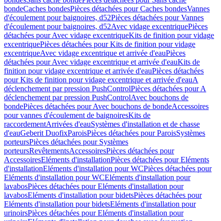
bonde
Caches bondes
Pièces détachées pour Caches bondes
Vannes
d'écoulement pour baignoires, d52
Pièces détachées pour Vannes
d'écoulement pour baignoires, d52
Avec vidage excentrique
Pièces
détachées pour Avec vidage excentrique
Kits de finition pour vidage
excentrique
Pièces détachées pour Kits de finition pour vidage
excentrique
Avec vidage excentrique et arrivée d'eau
Pièces
détachées pour Avec vidage excentrique et arrivée d'eau
Kits de
finition pour vidage excentrique et arrivée d'eau
Pièces détachées
pour Kits de finition pour vidage excentrique et arrivée d'eau
A
déclenchement par pression PushControl
Pièces détachées pour A
déclenchement par pression PushControl
Avec bouchons de
bonde
Pièces détachées pour Avec bouchons de bonde
Accessoires
pour vannes d'écoulement de baignoires
Kits de
raccordement
Arrivées d'eau
Systèmes d'installation et de chasse
d'eau
Geberit Duofix
Parois
Pièces détachées pour Parois
Systèmes
porteurs
Pièces détachées pour Systèmes
porteurs
Revêtements
Accessoires
Pièces détachées pour
Accessoires
Eléments d'installation
Pièces détachées pour Eléments
d'installation
Eléments d'installation pour WC
Pièces détachées pour
Eléments d'installation pour WC
Eléments d'installation pour
lavabos
Pièces détachées pour Eléments d'installation pour
lavabos
Eléments d'installation pour bidets
Pièces détachées pour
Eléments d'installation pour bidets
Eléments d'installation pour
urinoirs
Pièces détachées pour Eléments d'installation pour