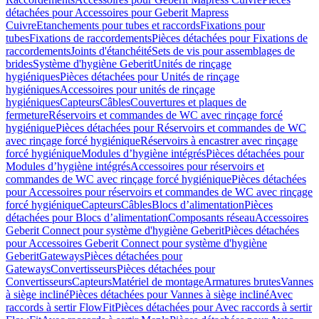
détachées pour Accessoires pour Geberit Mapress
Cuivre
Etanchements pour tubes et raccords
Fixations pour
tubes
Fixations de raccordements
Pièces détachées pour Fixations de
raccordements
Joints d'étanchéité
Sets de vis pour assemblages de
brides
Système d'hygiène Geberit
Unités de rinçage
hygiéniques
Pièces détachées pour Unités de rinçage
hygiéniques
Accessoires pour unités de rinçage
hygiéniques
Capteurs
Câbles
Couvertures et plaques de
fermeture
Réservoirs et commandes de WC avec rinçage forcé
hygiénique
Pièces détachées pour Réservoirs et commandes de WC
avec rinçage forcé hygiénique
Réservoirs à encastrer avec rinçage
forcé hygiénique
Modules d’hygiène intégrés
Pièces détachées pour
Modules d’hygiène intégrés
Accessoires pour réservoirs et
commandes de WC avec rinçage forcé hygiénique
Pièces détachées
pour Accessoires pour réservoirs et commandes de WC avec rinçage
forcé hygiénique
Capteurs
Câbles
Blocs d’alimentation
Pièces
détachées pour Blocs d’alimentation
Composants réseau
Accessoires
Geberit Connect pour système d'hygiène Geberit
Pièces détachées
pour Accessoires Geberit Connect pour système d'hygiène
Geberit
Gateways
Pièces détachées pour
Gateways
Convertisseurs
Pièces détachées pour
Convertisseurs
Capteurs
Matériel de montage
Armatures brutes
Vannes
à siège incliné
Pièces détachées pour Vannes à siège incliné
Avec
raccords à sertir FlowFit
Pièces détachées pour Avec raccords à sertir