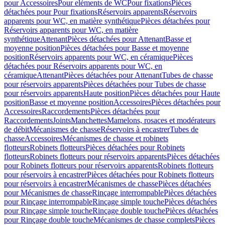
pour Accessoires
Pour eléments de WC
Pour fixations
Pièces
détachées pour Pour fixations
Réservoirs apparents
Réservoirs
apparents pour WC, en matière synthétique
Pièces détachées pour
Réservoirs apparents pour WC, en matière
synthétique
Attenant
Pièces détachées pour Attenant
Basse et
moyenne position
Pièces détachées pour Basse et moyenne
position
Réservoirs apparents pour WC, en céramique
Pièces
détachées pour Réservoirs apparents pour WC, en
céramique
Attenant
Pièces détachées pour Attenant
Tubes de chasse
pour réservoirs apparents
Pièces détachées pour Tubes de chasse
pour réservoirs apparents
Haute position
Pièces détachées pour Haute
position
Basse et moyenne position
Accessoires
Pièces détachées pour
Accessoires
Raccordements
Pièces détachées pour
Raccordements
Joints
Manchettes
Mamelons, rosaces et modérateurs
de débit
Mécanismes de chasse
Réservoirs à encastrer
Tubes de
chasse
Accessoires
Mécanismes de chasse et robinets
flotteurs
Robinets flotteurs
Pièces détachées pour Robinets
flotteurs
Robinets flotteurs pour réservoirs apparents
Pièces détachées
pour Robinets flotteurs pour réservoirs apparents
Robinets flotteurs
pour réservoirs à encastrer
Pièces détachées pour Robinets flotteurs
pour réservoirs à encastrer
Mécanismes de chasse
Pièces détachées
pour Mécanismes de chasse
Rinçage interrompable
Pièces détachées
pour Rinçage interrompable
Rinçage simple touche
Pièces détachées
pour Rinçage simple touche
Rinçage double touche
Pièces détachées
pour Rinçage double touche
Mécanismes de chasse complets
Pièces