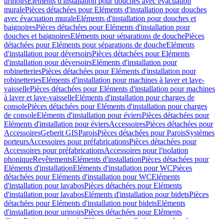
urinoirs
Eléments d'installation pour douches avec évacuation
murale
Pièces détachées pour Eléments d'installation pour douches
avec évacuation murale
Eléments d'installation pour douches et
baignoires
Pièces détachées pour Eléments d'installation pour
douches et baignoires
Eléments pour séparations de douche
Pièces
détachées pour Eléments pour séparations de douche
Eléments
d'installation pour déversoirs
Pièces détachées pour Eléments
d'installation pour déversoirs
Eléments d'installation pour
robinetteries
Pièces détachées pour Eléments d'installation pour
robinetteries
Eléments d'installation pour machines à laver et lave-
vaisselle
Pièces détachées pour Eléments d'installation pour machines
à laver et lave-vaisselle
Eléments d'installation pour charges de
console
Pièces détachées pour Eléments d'installation pour charges
de console
Eléments d'installation pour éviers
Pièces détachées pour
Eléments d'installation pour éviers
Accessoires
Pièces détachées pour
Accessoires
Geberit GIS
Parois
Pièces détachées pour Parois
Systèmes
porteurs
Accessoires pour préfabrications
Pièces détachées pour
Accessoires pour préfabrications
Accessoires pour l'isolation
phonique
Revêtements
Eléments d'installation
Pièces détachées pour
Eléments d'installation
Eléments d'installation pour WC
Pièces
détachées pour Eléments d'installation pour WC
Eléments
d'installation pour lavabos
Pièces détachées pour Eléments
d'installation pour lavabos
Eléments d'installation pour bidets
Pièces
détachées pour Eléments d'installation pour bidets
Eléments
d'installation pour urinoirs
Pièces détachées pour Eléments