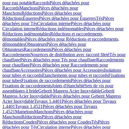
pour eau potable
Raccords
Pièces détachées pour
Raccords
Manchons
Pièces détachées pour
Manchons
Réductions
Pièces détachées pour
Réductions
Équerres
Pièces détachées pour Équerres
Tés
Pièces
détachées pour Tés
Circulation interne
Pièces détachées pour
Circulation interne
Réductions indémontables
Pièces détachées pour
Réductions indémontables
Réductions et raccordements,
démontables
Pièces détachées pour Réductions et raccordements,
démontables
Obturateurs
Pièces détachées pour
Obturateurs
Raccordements
Pièces détachées pour
Raccordements
Nourrices de distribution avec raccord fileté
Tés pour
chauffage
Pièces détachées pour Tés pour chauffage
Raccordements
pour chauffage
Pièces détachées pour Raccordements pour
chauffage
Accessoires
Pièces détachées pour Accessoires
Isolations
pour tubes et raccords
Etanchements pour tubes et raccords
Fixations
pour tubes
Fixations de raccordements
Pièces détachées pour
Fixations de raccordements
Joints d'étanchéité
Sets de vis pour
assemblages à bride
Geberit Mapress Acier Inoxydable
Geberit
Mapress Acier Inoxydable
Pièces détachées pour Geberit Mapress
Acier Inoxydable
Tuyaux 1.4401
Pièces détachées pour Tuyaux
1.4401
Tuyaux 1.4521
Pièces détachées pour Tuyaux
1.4521
Mamelons
Manchons
Pièces détachées pour
Manchons
Réductions
Pièces détachées pour
Réductions
Coudes
Pièces détachées pour Coudes
Tés
Pièces
détachées pour Tés
Circulation interne
Pièces détachées pour