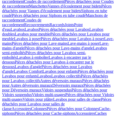
raccordement
Coudes de raccordement
Pièces détachées pour Coudes
de raccordement
Manchettes
Vannes d'écoulement pour bidets
Pièces
détachées pour Vannes d'écoulement pour bidets
Siphons en tube
coudé
Pièces détachées pour Siphons en tube coudé
Manchons de
raccordement
Coudes de
raccordement
Recouvrements
Raccords
Joints
Point
d'eau
Lavabos
Lavabos
Pièces détachées pour Lavabos
Lavabos
doubles
Lavabos pour meuble
Pièces détachées pour Lavabos pour
meuble
Lavabos à poser
Pièces détachées pour Lavabos à poser
Lave-
mains
Pièces détachées pour Lave-mains
Lave-mains à poser
Lave-
mains d'angle
Pièces détachées pour Lave-mains d'angle
Lavabos
semi-emboîtés
Pièces détachées pour Lavabos semi-
emboîtés
Lavabos à emboîter
Lavabos à encastrer par le
dessous
Pièces détachées pour Lavabos à encastrer par le
dessous
Lavabos d'angle
Pièces détachées pour Lavabos
d'angle
Lavabos Comfort
Lavabos pour enfants
Pièces détachées pour
Lavabos pour enfants
Lavabos
Lavabos collectifs
Pièces détachées
pour Lavabos collectifs
Autres déversoirs muraux
Pièces détachées
pour Autres déversoirs muraux
Déversoirs muraux
Pièces détachées
pour Déversoirs muraux
Vidoirs suspendus
Pièces détachées pour
Vidoirs suspendus
Vidoirs multi-usages
Pièces détachées pour Vidoirs
multi-usages
Vidoirs pour plâtre
Lavabos pour salles de classe
Pièces
détachées pour Lavabos pour salles de
classe
Accessoires
Colonnes
Pièces détachées pour Colonnes
Cache-
siphons
Pièces détachées pour Cache-siphons
Accessoires
Caches