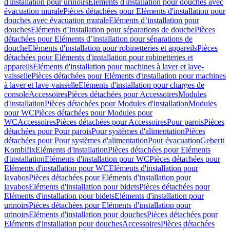
d'installation pour urinoirs
Eléments d'installation pour douches avec
évacuation murale
Pièces détachées pour Eléments d'installation pour
douches avec évacuation murale
Eléments d’installation pour
douches
Eléments d’installation pour séparations de douche
Pièces
détachées pour Eléments d’installation pour séparations de
douche
Eléments d'installation pour robinetteries et appareils
Pièces
détachées pour Eléments d'installation pour robinetteries et
appareils
Eléments d'installation pour machines à laver et lave-
vaisselle
Pièces détachées pour Eléments d'installation pour machines
à laver et lave-vaisselle
Eléments d'installation pour charges de
console
Accessoires
Pièces détachées pour Accessoires
Modules
d'installation
Pièces détachées pour Modules d'installation
Modules
pour WC
Pièces détachées pour Modules pour
WC
Accessoires
Pièces détachées pour Accessoires
Pour parois
Pièces
détachées pour Pour parois
Pour systèmes d'alimentation
Pièces
détachées pour Pour systèmes d'alimentation
Pour évacuation
Geberit
Kombifix
Eléments d'installation
Pièces détachées pour Eléments
d'installation
Eléments d'installation pour WC
Pièces détachées pour
Eléments d'installation pour WC
Eléments d'installation pour
lavabos
Pièces détachées pour Eléments d'installation pour
lavabos
Eléments d'installation pour bidets
Pièces détachées pour
Eléments d'installation pour bidets
Eléments d'installation pour
urinoirs
Pièces détachées pour Eléments d'installation pour
urinoirs
Eléments d'installation pour douches
Pièces détachées pour
Eléments d'installation pour douches
Accessoires
Pièces détachées