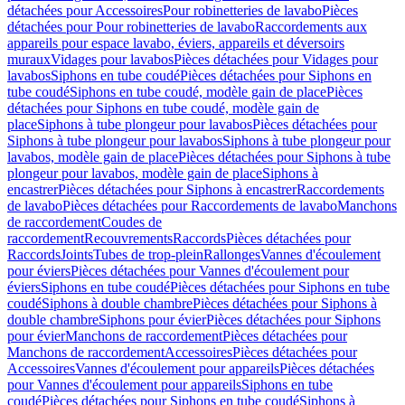
détachées pour Accessoires
Pour robinetteries de lavabo
Pièces
détachées pour Pour robinetteries de lavabo
Raccordements aux
appareils pour espace lavabo, éviers, appareils et déversoirs
muraux
Vidages pour lavabos
Pièces détachées pour Vidages pour
lavabos
Siphons en tube coudé
Pièces détachées pour Siphons en
tube coudé
Siphons en tube coudé, modèle gain de place
Pièces
détachées pour Siphons en tube coudé, modèle gain de
place
Siphons à tube plongeur pour lavabos
Pièces détachées pour
Siphons à tube plongeur pour lavabos
Siphons à tube plongeur pour
lavabos, modèle gain de place
Pièces détachées pour Siphons à tube
plongeur pour lavabos, modèle gain de place
Siphons à
encastrer
Pièces détachées pour Siphons à encastrer
Raccordements
de lavabo
Pièces détachées pour Raccordements de lavabo
Manchons
de raccordement
Coudes de
raccordement
Recouvrements
Raccords
Pièces détachées pour
Raccords
Joints
Tubes de trop-plein
Rallonges
Vannes d'écoulement
pour éviers
Pièces détachées pour Vannes d'écoulement pour
éviers
Siphons en tube coudé
Pièces détachées pour Siphons en tube
coudé
Siphons à double chambre
Pièces détachées pour Siphons à
double chambre
Siphons pour évier
Pièces détachées pour Siphons
pour évier
Manchons de raccordement
Pièces détachées pour
Manchons de raccordement
Accessoires
Pièces détachées pour
Accessoires
Vannes d'écoulement pour appareils
Pièces détachées
pour Vannes d'écoulement pour appareils
Siphons en tube
coudé
Pièces détachées pour Siphons en tube coudé
Siphons à