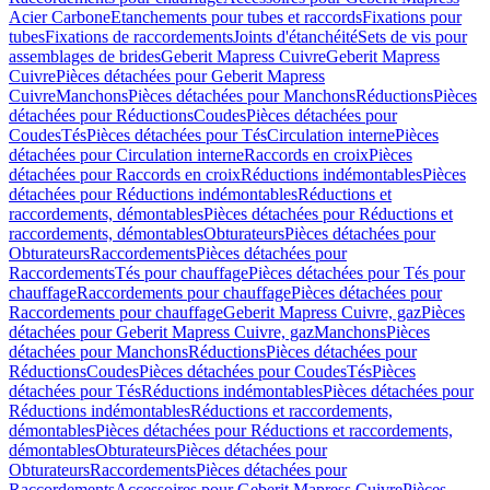
Acier Carbone
Etanchements pour tubes et raccords
Fixations pour
tubes
Fixations de raccordements
Joints d'étanchéité
Sets de vis pour
assemblages de brides
Geberit Mapress Cuivre
Geberit Mapress
Cuivre
Pièces détachées pour Geberit Mapress
Cuivre
Manchons
Pièces détachées pour Manchons
Réductions
Pièces
détachées pour Réductions
Coudes
Pièces détachées pour
Coudes
Tés
Pièces détachées pour Tés
Circulation interne
Pièces
détachées pour Circulation interne
Raccords en croix
Pièces
détachées pour Raccords en croix
Réductions indémontables
Pièces
détachées pour Réductions indémontables
Réductions et
raccordements, démontables
Pièces détachées pour Réductions et
raccordements, démontables
Obturateurs
Pièces détachées pour
Obturateurs
Raccordements
Pièces détachées pour
Raccordements
Tés pour chauffage
Pièces détachées pour Tés pour
chauffage
Raccordements pour chauffage
Pièces détachées pour
Raccordements pour chauffage
Geberit Mapress Cuivre, gaz
Pièces
détachées pour Geberit Mapress Cuivre, gaz
Manchons
Pièces
détachées pour Manchons
Réductions
Pièces détachées pour
Réductions
Coudes
Pièces détachées pour Coudes
Tés
Pièces
détachées pour Tés
Réductions indémontables
Pièces détachées pour
Réductions indémontables
Réductions et raccordements,
démontables
Pièces détachées pour Réductions et raccordements,
démontables
Obturateurs
Pièces détachées pour
Obturateurs
Raccordements
Pièces détachées pour
Raccordements
Accessoires pour Geberit Mapress Cuivre
Pièces