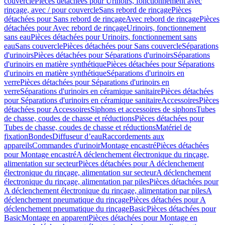
couvercle
Pièces détachées pour Urinoirs, fonctionnement avec
rinçage, avec / pour couvercle
Sans rebord de rinçage
Pièces
détachées pour Sans rebord de rinçage
Avec rebord de rinçage
Pièces
détachées pour Avec rebord de rinçage
Urinoirs, fonctionnement
sans eau
Pièces détachées pour Urinoirs, fonctionnement sans
eau
Sans couvercle
Pièces détachées pour Sans couvercle
Séparations
d'urinoirs
Pièces détachées pour Séparations d'urinoirs
Séparations
d'urinoirs en matière synthétique
Pièces détachées pour Séparations
d'urinoirs en matière synthétique
Séparations d'urinoirs en
verre
Pièces détachées pour Séparations d'urinoirs en
verre
Séparations d'urinoirs en céramique sanitaire
Pièces détachées
pour Séparations d'urinoirs en céramique sanitaire
Accessoires
Pièces
détachées pour Accessoires
Siphons et accessoires de siphons
Tubes
de chasse, coudes de chasse et réductions
Pièces détachées pour
Tubes de chasse, coudes de chasse et réductions
Matériel de
fixation
Bondes
Diffuseur d’eau
Raccordements aux
appareils
Commandes d'urinoir
Montage encastré
Pièces détachées
pour Montage encastré
A déclenchement électronique du rinçage,
alimentation sur secteur
Pièces détachées pour A déclenchement
électronique du rinçage, alimentation sur secteur
A déclenchement
électronique du rinçage, alimentation par piles
Pièces détachées pour
A déclenchement électronique du rinçage, alimentation par piles
A
déclenchement pneumatique du rinçage
Pièces détachées pour A
déclenchement pneumatique du rinçage
Basic
Pièces détachées pour
Basic
Montage en apparent
Pièces détachées pour Montage en