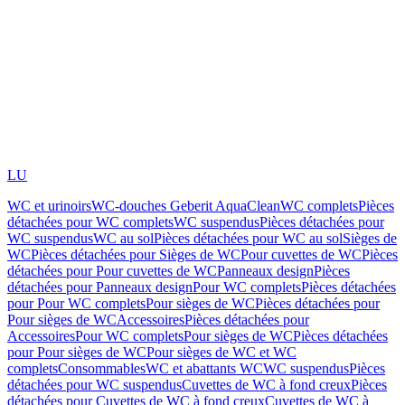
LU
WC et urinoirs
WC-douches Geberit AquaClean
WC complets
Pièces
détachées pour WC complets
WC suspendus
Pièces détachées pour
WC suspendus
WC au sol
Pièces détachées pour WC au sol
Sièges de
WC
Pièces détachées pour Sièges de WC
Pour cuvettes de WC
Pièces
détachées pour Pour cuvettes de WC
Panneaux design
Pièces
détachées pour Panneaux design
Pour WC complets
Pièces détachées
pour Pour WC complets
Pour sièges de WC
Pièces détachées pour
Pour sièges de WC
Accessoires
Pièces détachées pour
Accessoires
Pour WC complets
Pour sièges de WC
Pièces détachées
pour Pour sièges de WC
Pour sièges de WC et WC
complets
Consommables
WC et abattants WC
WC suspendus
Pièces
détachées pour WC suspendus
Cuvettes de WC à fond creux
Pièces
détachées pour Cuvettes de WC à fond creux
Cuvettes de WC à