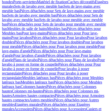
bondes
Porte-serviettes
Matériel de fixation
Caches décoratifs
Etagères
murales
Sets de lavabo avec meuble bas
Sets de lave-mains avec
meuble bas
Pièces détachées pour Sets de lave-mains avec meuble
bas
Sets de lavabo avec meuble bas
Pièces détachées pour Sets de
lavabo avec meuble bas
Sets de lavabo pour meuble avec meuble
bas
Pièces détachées pour Sets de lavabo pour meuble avec meuble
bas
Meubles de salle de bains
Meubles bas
Pièces détachées pour
Meubles bas
Pour lave-mains
Pièces détachées pour Pour lave-
mains
Pour lavabos
Pièces détachées pour Pour lavabos
Pour lavabos
doubles
Pièces détachées pour Pour lavabos doubles
Pour lavabos
pour meuble
Pièces détachées pour Pour lavabos pour meuble
Pour
lave-mains d'angle
Pièces détachées pour Pour lave-mains
d'angle
Pour lavabos d'angle
Pièces détachées pour Pour lavabos
d'angle
Plans de lavabo
Pièces détachées pour Plans de lavabo
Pour
lavabo à poser en forme de coupelle
Pièces détachées pour Pour
lavabo à poser en forme de coupelle
Pour lavabo à poser
rectangulaire
Pièces détachées pour Pour lavabo à poser
rectangulaire
Meubles latéraux bas
Pièces détachées pour Meubles
latéraux bas
Meubles latéraux bas
Pièces détachées pour Meubles
latéraux bas
Colonnes hautes
Pièces détachées pour Colonnes
hautes
Colonnes mi-hautes
Pièces détachées pour Colonnes mi-
hautes
Armoires hautes compactes
Pièces détachées pour Armoires
hautes compactes
Autres meubles
Pièces détachées pour Autres
meubles
Etagères murales
Pièces détachées pour Etagères
murales
Accessoires
Pièces détachées pour Accessoires
Casiers et