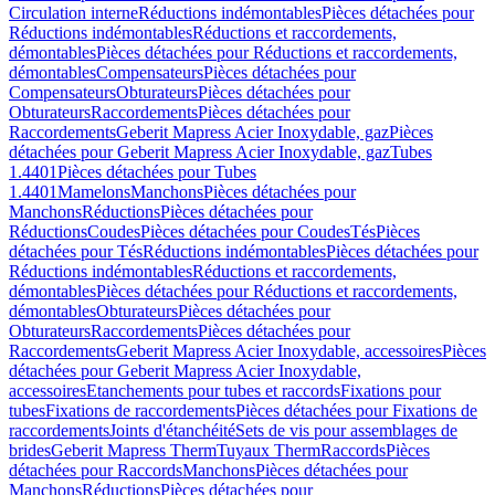
Circulation interne
Réductions indémontables
Pièces détachées pour
Réductions indémontables
Réductions et raccordements,
démontables
Pièces détachées pour Réductions et raccordements,
démontables
Compensateurs
Pièces détachées pour
Compensateurs
Obturateurs
Pièces détachées pour
Obturateurs
Raccordements
Pièces détachées pour
Raccordements
Geberit Mapress Acier Inoxydable, gaz
Pièces
détachées pour Geberit Mapress Acier Inoxydable, gaz
Tubes
1.4401
Pièces détachées pour Tubes
1.4401
Mamelons
Manchons
Pièces détachées pour
Manchons
Réductions
Pièces détachées pour
Réductions
Coudes
Pièces détachées pour Coudes
Tés
Pièces
détachées pour Tés
Réductions indémontables
Pièces détachées pour
Réductions indémontables
Réductions et raccordements,
démontables
Pièces détachées pour Réductions et raccordements,
démontables
Obturateurs
Pièces détachées pour
Obturateurs
Raccordements
Pièces détachées pour
Raccordements
Geberit Mapress Acier Inoxydable, accessoires
Pièces
détachées pour Geberit Mapress Acier Inoxydable,
accessoires
Etanchements pour tubes et raccords
Fixations pour
tubes
Fixations de raccordements
Pièces détachées pour Fixations de
raccordements
Joints d'étanchéité
Sets de vis pour assemblages de
brides
Geberit Mapress Therm
Tuyaux Therm
Raccords
Pièces
détachées pour Raccords
Manchons
Pièces détachées pour
Manchons
Réductions
Pièces détachées pour