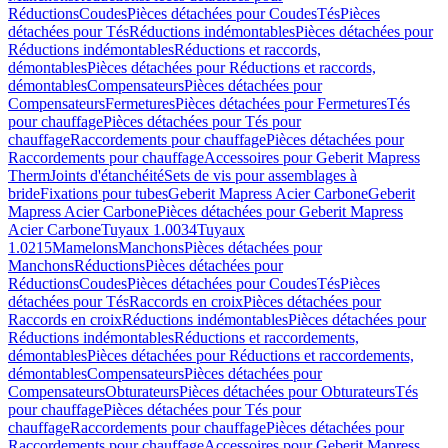
Réductions
Coudes
Pièces détachées pour Coudes
Tés
Pièces
détachées pour Tés
Réductions indémontables
Pièces détachées pour
Réductions indémontables
Réductions et raccords,
démontables
Pièces détachées pour Réductions et raccords,
démontables
Compensateurs
Pièces détachées pour
Compensateurs
Fermetures
Pièces détachées pour Fermetures
Tés
pour chauffage
Pièces détachées pour Tés pour
chauffage
Raccordements pour chauffage
Pièces détachées pour
Raccordements pour chauffage
Accessoires pour Geberit Mapress
Therm
Joints d'étanchéité
Sets de vis pour assemblages à
bride
Fixations pour tubes
Geberit Mapress Acier Carbone
Geberit
Mapress Acier Carbone
Pièces détachées pour Geberit Mapress
Acier Carbone
Tuyaux 1.0034
Tuyaux
1.0215
Mamelons
Manchons
Pièces détachées pour
Manchons
Réductions
Pièces détachées pour
Réductions
Coudes
Pièces détachées pour Coudes
Tés
Pièces
détachées pour Tés
Raccords en croix
Pièces détachées pour
Raccords en croix
Réductions indémontables
Pièces détachées pour
Réductions indémontables
Réductions et raccordements,
démontables
Pièces détachées pour Réductions et raccordements,
démontables
Compensateurs
Pièces détachées pour
Compensateurs
Obturateurs
Pièces détachées pour Obturateurs
Tés
pour chauffage
Pièces détachées pour Tés pour
chauffage
Raccordements pour chauffage
Pièces détachées pour
Raccordements pour chauffage
Accessoires pour Geberit Mapress