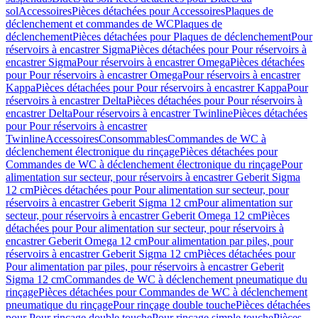
sol
Accessoires
Pièces détachées pour Accessoires
Plaques de
déclenchement et commandes de WC
Plaques de
déclenchement
Pièces détachées pour Plaques de déclenchement
Pour
réservoirs à encastrer Sigma
Pièces détachées pour Pour réservoirs à
encastrer Sigma
Pour réservoirs à encastrer Omega
Pièces détachées
pour Pour réservoirs à encastrer Omega
Pour réservoirs à encastrer
Kappa
Pièces détachées pour Pour réservoirs à encastrer Kappa
Pour
réservoirs à encastrer Delta
Pièces détachées pour Pour réservoirs à
encastrer Delta
Pour réservoirs à encastrer Twinline
Pièces détachées
pour Pour réservoirs à encastrer
Twinline
Accessoires
Consommables
Commandes de WC à
déclenchement électronique du rinçage
Pièces détachées pour
Commandes de WC à déclenchement électronique du rinçage
Pour
alimentation sur secteur, pour réservoirs à encastrer Geberit Sigma
12 cm
Pièces détachées pour Pour alimentation sur secteur, pour
réservoirs à encastrer Geberit Sigma 12 cm
Pour alimentation sur
secteur, pour réservoirs à encastrer Geberit Omega 12 cm
Pièces
détachées pour Pour alimentation sur secteur, pour réservoirs à
encastrer Geberit Omega 12 cm
Pour alimentation par piles, pour
réservoirs à encastrer Geberit Sigma 12 cm
Pièces détachées pour
Pour alimentation par piles, pour réservoirs à encastrer Geberit
Sigma 12 cm
Commandes de WC à déclenchement pneumatique du
rinçage
Pièces détachées pour Commandes de WC à déclenchement
pneumatique du rinçage
Pour rinçage double touche
Pièces détachées
pour Pour rinçage double touche
Pour rinçage simple touche
Pièces