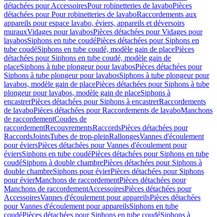
détachées pour Accessoires
Pour robinetteries de lavabo
Pièces
détachées pour Pour robinetteries de lavabo
Raccordements aux
appareils pour espace lavabo, éviers, appareils et déversoirs
muraux
Vidages pour lavabos
Pièces détachées pour Vidages pour
lavabos
Siphons en tube coudé
Pièces détachées pour Siphons en
tube coudé
Siphons en tube coudé, modèle gain de place
Pièces
détachées pour Siphons en tube coudé, modèle gain de
place
Siphons à tube plongeur pour lavabos
Pièces détachées pour
Siphons à tube plongeur pour lavabos
Siphons à tube plongeur pour
lavabos, modèle gain de place
Pièces détachées pour Siphons à tube
plongeur pour lavabos, modèle gain de place
Siphons à
encastrer
Pièces détachées pour Siphons à encastrer
Raccordements
de lavabo
Pièces détachées pour Raccordements de lavabo
Manchons
de raccordement
Coudes de
raccordement
Recouvrements
Raccords
Pièces détachées pour
Raccords
Joints
Tubes de trop-plein
Rallonges
Vannes d'écoulement
pour éviers
Pièces détachées pour Vannes d'écoulement pour
éviers
Siphons en tube coudé
Pièces détachées pour Siphons en tube
coudé
Siphons à double chambre
Pièces détachées pour Siphons à
double chambre
Siphons pour évier
Pièces détachées pour Siphons
pour évier
Manchons de raccordement
Pièces détachées pour
Manchons de raccordement
Accessoires
Pièces détachées pour
Accessoires
Vannes d'écoulement pour appareils
Pièces détachées
pour Vannes d'écoulement pour appareils
Siphons en tube
coudé
Pièces détachées pour Siphons en tube coudé
Siphons à