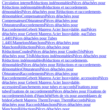
Circulation interne
Réductions indémontables
Pièces détachées pour
Réductions indémontables
Réductions et raccordements,
démontables
Pièces détachées pour Réductions et raccordements,
démontables
Compensateurs
Pièces détachées pour
Compensateurs
Obturateurs
Pièces détachées pour
Obturateurs
Raccordements
Pièces détachées pour
Raccordements
Geberit Mapress Acier Inoxydable, gaz
Pièces
détachées pour Geberit Mapress Acier Inoxydable, gaz
Tubes
1.4401
Pièces détachées pour Tubes
1.4401
Mamelons
Manchons
Pièces détachées pour
Manchons
Réductions
Pièces détachées pour
Réductions
Coudes
Pièces détachées pour Coudes
Tés
Pièces
détachées pour Tés
Réductions indémontables
Pièces détachées pour
Réductions indémontables
Réductions et raccordements,
démontables
Pièces détachées pour Réductions et raccordements,
démontables
Obturateurs
Pièces détachées pour
Obturateurs
Raccordements
Pièces détachées pour
Raccordements
Geberit Mapress Acier Inoxydable, accessoires
Pièces
détachées pour Geberit Mapress Acier Inoxydable,
accessoires
Etanchements pour tubes et raccords
Fixations pour
tubes
Fixations de raccordements
Pièces détachées pour Fixations de
raccordements
Joints d'étanchéité
Sets de vis pour assemblages de
brides
Geberit Mapress Therm
Tuyaux Therm
Raccords
Pièces
détachées pour Raccords
Manchons
Pièces détachées pour
Manchons
Réductions
Pièces détachées pour