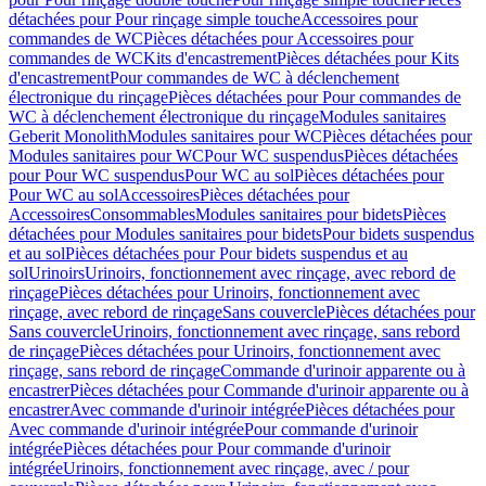
détachées pour Pour rinçage simple touche
Accessoires pour
commandes de WC
Pièces détachées pour Accessoires pour
commandes de WC
Kits d'encastrement
Pièces détachées pour Kits
d'encastrement
Pour commandes de WC à déclenchement
électronique du rinçage
Pièces détachées pour Pour commandes de
WC à déclenchement électronique du rinçage
Modules sanitaires
Geberit Monolith
Modules sanitaires pour WC
Pièces détachées pour
Modules sanitaires pour WC
Pour WC suspendus
Pièces détachées
pour Pour WC suspendus
Pour WC au sol
Pièces détachées pour
Pour WC au sol
Accessoires
Pièces détachées pour
Accessoires
Consommables
Modules sanitaires pour bidets
Pièces
détachées pour Modules sanitaires pour bidets
Pour bidets suspendus
et au sol
Pièces détachées pour Pour bidets suspendus et au
sol
Urinoirs
Urinoirs, fonctionnement avec rinçage, avec rebord de
rinçage
Pièces détachées pour Urinoirs, fonctionnement avec
rinçage, avec rebord de rinçage
Sans couvercle
Pièces détachées pour
Sans couvercle
Urinoirs, fonctionnement avec rinçage, sans rebord
de rinçage
Pièces détachées pour Urinoirs, fonctionnement avec
rinçage, sans rebord de rinçage
Commande d'urinoir apparente ou à
encastrer
Pièces détachées pour Commande d'urinoir apparente ou à
encastrer
Avec commande d'urinoir intégrée
Pièces détachées pour
Avec commande d'urinoir intégrée
Pour commande d'urinoir
intégrée
Pièces détachées pour Pour commande d'urinoir
intégrée
Urinoirs, fonctionnement avec rinçage, avec / pour