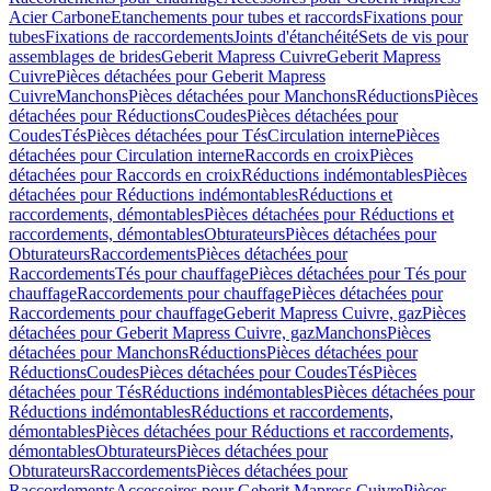
Acier Carbone
Etanchements pour tubes et raccords
Fixations pour
tubes
Fixations de raccordements
Joints d'étanchéité
Sets de vis pour
assemblages de brides
Geberit Mapress Cuivre
Geberit Mapress
Cuivre
Pièces détachées pour Geberit Mapress
Cuivre
Manchons
Pièces détachées pour Manchons
Réductions
Pièces
détachées pour Réductions
Coudes
Pièces détachées pour
Coudes
Tés
Pièces détachées pour Tés
Circulation interne
Pièces
détachées pour Circulation interne
Raccords en croix
Pièces
détachées pour Raccords en croix
Réductions indémontables
Pièces
détachées pour Réductions indémontables
Réductions et
raccordements, démontables
Pièces détachées pour Réductions et
raccordements, démontables
Obturateurs
Pièces détachées pour
Obturateurs
Raccordements
Pièces détachées pour
Raccordements
Tés pour chauffage
Pièces détachées pour Tés pour
chauffage
Raccordements pour chauffage
Pièces détachées pour
Raccordements pour chauffage
Geberit Mapress Cuivre, gaz
Pièces
détachées pour Geberit Mapress Cuivre, gaz
Manchons
Pièces
détachées pour Manchons
Réductions
Pièces détachées pour
Réductions
Coudes
Pièces détachées pour Coudes
Tés
Pièces
détachées pour Tés
Réductions indémontables
Pièces détachées pour
Réductions indémontables
Réductions et raccordements,
démontables
Pièces détachées pour Réductions et raccordements,
démontables
Obturateurs
Pièces détachées pour
Obturateurs
Raccordements
Pièces détachées pour
Raccordements
Accessoires pour Geberit Mapress Cuivre
Pièces