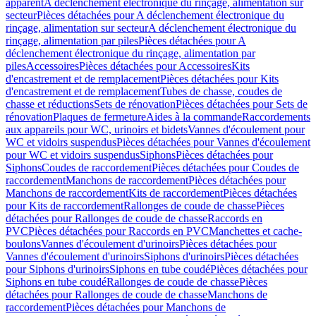
apparent
A déclenchement électronique du rinçage, alimentation sur
secteur
Pièces détachées pour A déclenchement électronique du
rinçage, alimentation sur secteur
A déclenchement électronique du
rinçage, alimentation par piles
Pièces détachées pour A
déclenchement électronique du rinçage, alimentation par
piles
Accessoires
Pièces détachées pour Accessoires
Kits
d'encastrement et de remplacement
Pièces détachées pour Kits
d'encastrement et de remplacement
Tubes de chasse, coudes de
chasse et réductions
Sets de rénovation
Pièces détachées pour Sets de
rénovation
Plaques de fermeture
Aides à la commande
Raccordements
aux appareils pour WC, urinoirs et bidets
Vannes d'écoulement pour
WC et vidoirs suspendus
Pièces détachées pour Vannes d'écoulement
pour WC et vidoirs suspendus
Siphons
Pièces détachées pour
Siphons
Coudes de raccordement
Pièces détachées pour Coudes de
raccordement
Manchons de raccordement
Pièces détachées pour
Manchons de raccordement
Kits de raccordement
Pièces détachées
pour Kits de raccordement
Rallonges de coude de chasse
Pièces
détachées pour Rallonges de coude de chasse
Raccords en
PVC
Pièces détachées pour Raccords en PVC
Manchettes et cache-
boulons
Vannes d'écoulement d'urinoirs
Pièces détachées pour
Vannes d'écoulement d'urinoirs
Siphons d'urinoirs
Pièces détachées
pour Siphons d'urinoirs
Siphons en tube coudé
Pièces détachées pour
Siphons en tube coudé
Rallonges de coude de chasse
Pièces
détachées pour Rallonges de coude de chasse
Manchons de
raccordement
Pièces détachées pour Manchons de