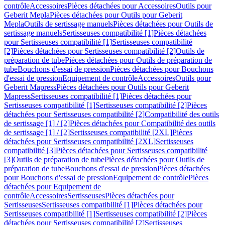
contrôle
Accessoires
Pièces détachées pour Accessoires
Outils pour
Geberit Mepla
Pièces détachées pour Outils pour Geberit
Mepla
Outils de sertissage manuels
Pièces détachées pour Outils de
sertissage manuels
Sertisseuses compatibilité [1]
Pièces détachées
pour Sertisseuses compatibilité [1]
Sertisseuses compatibilité
[2]
Pièces détachées pour Sertisseuses compatibilité [2]
Outils de
préparation de tube
Pièces détachées pour Outils de préparation de
tube
Bouchons d'essai de pression
Pièces détachées pour Bouchons
d'essai de pression
Equipement de contrôle
Accessoires
Outils pour
Geberit Mapress
Pièces détachées pour Outils pour Geberit
Mapress
Sertisseuses compatibilité [1]
Pièces détachées pour
Sertisseuses compatibilité [1]
Sertisseuses compatibilité [2]
Pièces
détachées pour Sertisseuses compatibilité [2]
Compatibilité des outils
de sertissage [1] / [2]
Pièces détachées pour Compatibilité des outils
de sertissage [1] / [2]
Sertisseuses compatibilité [2XL]
Pièces
détachées pour Sertisseuses compatibilité [2XL]
Sertisseuses
compatibilité [3]
Pièces détachées pour Sertisseuses compatibilité
[3]
Outils de préparation de tube
Pièces détachées pour Outils de
préparation de tube
Bouchons d'essai de pression
Pièces détachées
pour Bouchons d'essai de pression
Equipement de contrôle
Pièces
détachées pour Equipement de
contrôle
Accessoires
Sertisseuses
Pièces détachées pour
Sertisseuses
Sertisseuses compatibilité [1]
Pièces détachées pour
Sertisseuses compatibilité [1]
Sertisseuses compatibilité [2]
Pièces
détachées pour Sertisseuses compatibilité [2]
Sertisseuses