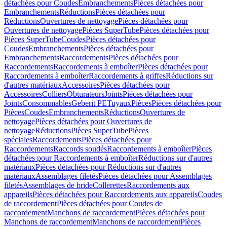
détachées pour Coudes
Embranchements
Pièces détachées pour
Embranchements
Réductions
Pièces détachées pour
Réductions
Ouvertures de nettoyage
Pièces détachées pour
Ouvertures de nettoyage
Pièces SuperTube
Pièces détachées pour
Pièces SuperTube
Coudes
Pièces détachées pour
Coudes
Embranchements
Pièces détachées pour
Embranchements
Raccordements
Pièces détachées pour
Raccordements
Raccordements à emboîter
Pièces détachées pour
Raccordements à emboîter
Raccordements à griffes
Réductions sur
d'autres matériaux
Accessoires
Pièces détachées pour
Accessoires
Colliers
Obturateurs
Joints
Pièces détachées pour
Joints
Consommables
Geberit PE
Tuyaux
Pièces
Pièces détachées pour
Pièces
Coudes
Embranchements
Réductions
Ouvertures de
nettoyage
Pièces détachées pour Ouvertures de
nettoyage
Réductions
Pièces SuperTube
Pièces
spéciales
Raccordements
Pièces détachées pour
Raccordements
Raccords soudés
Raccordements à emboîter
Pièces
détachées pour Raccordements à emboîter
Réductions sur d'autres
matériaux
Pièces détachées pour Réductions sur d'autres
matériaux
Assemblages filetés
Pièces détachées pour Assemblages
filetés
Assemblages de bride
Collerettes
Raccordements aux
appareils
Pièces détachées pour Raccordements aux appareils
Coudes
de raccordement
Pièces détachées pour Coudes de
raccordement
Manchons de raccordement
Pièces détachées pour
Manchons de raccordement
Manchons de raccordement
Pièces