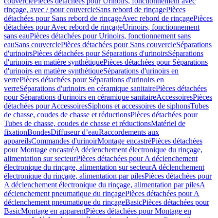
couvercle
Pièces détachées pour Urinoirs, fonctionnement avec
rinçage, avec / pour couvercle
Sans rebord de rinçage
Pièces
détachées pour Sans rebord de rinçage
Avec rebord de rinçage
Pièces
détachées pour Avec rebord de rinçage
Urinoirs, fonctionnement
sans eau
Pièces détachées pour Urinoirs, fonctionnement sans
eau
Sans couvercle
Pièces détachées pour Sans couvercle
Séparations
d'urinoirs
Pièces détachées pour Séparations d'urinoirs
Séparations
d'urinoirs en matière synthétique
Pièces détachées pour Séparations
d'urinoirs en matière synthétique
Séparations d'urinoirs en
verre
Pièces détachées pour Séparations d'urinoirs en
verre
Séparations d'urinoirs en céramique sanitaire
Pièces détachées
pour Séparations d'urinoirs en céramique sanitaire
Accessoires
Pièces
détachées pour Accessoires
Siphons et accessoires de siphons
Tubes
de chasse, coudes de chasse et réductions
Pièces détachées pour
Tubes de chasse, coudes de chasse et réductions
Matériel de
fixation
Bondes
Diffuseur d’eau
Raccordements aux
appareils
Commandes d'urinoir
Montage encastré
Pièces détachées
pour Montage encastré
A déclenchement électronique du rinçage,
alimentation sur secteur
Pièces détachées pour A déclenchement
électronique du rinçage, alimentation sur secteur
A déclenchement
électronique du rinçage, alimentation par piles
Pièces détachées pour
A déclenchement électronique du rinçage, alimentation par piles
A
déclenchement pneumatique du rinçage
Pièces détachées pour A
déclenchement pneumatique du rinçage
Basic
Pièces détachées pour
Basic
Montage en apparent
Pièces détachées pour Montage en