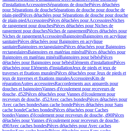
d'installation
Accessoires
Séparations de douche
Pièces détachées
pour Séparations de douche
Séparations de douche pour douche de
plain-pied
Pièces détachées pour Séparations de douche pour douche
de plain-pied
Accessoires
Pièces détachées pour Accessoires
Niches
de rangement pour douches
Pièces détachées pour Niches de
rangement pour douches
Niches de rangement
Pièces détachées pour
Niches de rangement
Accessoires
Baignoires
Baignoires en acrylique
sanitaire
Pièces détachées pour Baignoires en acrylique
sanitaire
Baignoires rectangulaires
Pièces détachées pour Baignoires
rectangulaires
Baignoires en matériau minéral
Pièces détachées pour
Baignoires en matériau minéral
Baignoires pour bébés
Pièces
détachées pour Baignoires pour bébés
Eléments d'installation
Pièces
détachées pour Eléments d'installation
Jeux de pieds et jeux de
traverses et fixations murales
Pièces détachées pour Jeux de pieds et
jeux de traverses et fixations murales
Accessoires
Kits de
réparation
Autres accessoires
Raccordements aux appareils pour
douches et baignoires
Vannes d'écoulement pour receveurs de
douche, d52
Pièces détachées pour Vannes d'écoulement pour
receveurs de douche, d52
Avec caches bondes
Pièces détachées pour
Avec caches bondes
Sans cache bonde
Pièces détachées pour Sans
cache bonde
Caches bondes
Pièces détachées pour Caches
bondes
Vannes d'écoulement pour receveurs de douche, d90
Pièces
détachées pour Vannes d'écoulement pour receveurs de douche,
d90
Avec caches bondes
Pièces détachées pour Avec caches
bondes
Sans cache bonde
Pièces détachées pour Sans cache