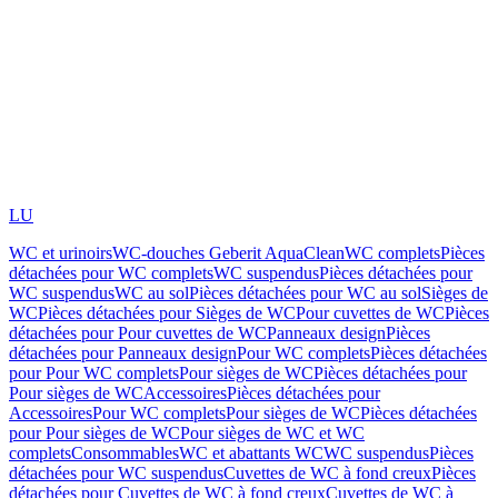
LU
WC et urinoirs
WC-douches Geberit AquaClean
WC complets
Pièces
détachées pour WC complets
WC suspendus
Pièces détachées pour
WC suspendus
WC au sol
Pièces détachées pour WC au sol
Sièges de
WC
Pièces détachées pour Sièges de WC
Pour cuvettes de WC
Pièces
détachées pour Pour cuvettes de WC
Panneaux design
Pièces
détachées pour Panneaux design
Pour WC complets
Pièces détachées
pour Pour WC complets
Pour sièges de WC
Pièces détachées pour
Pour sièges de WC
Accessoires
Pièces détachées pour
Accessoires
Pour WC complets
Pour sièges de WC
Pièces détachées
pour Pour sièges de WC
Pour sièges de WC et WC
complets
Consommables
WC et abattants WC
WC suspendus
Pièces
détachées pour WC suspendus
Cuvettes de WC à fond creux
Pièces
détachées pour Cuvettes de WC à fond creux
Cuvettes de WC à