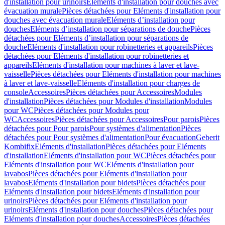
d'installation pour urinoirs
Eléments d'installation pour douches avec
évacuation murale
Pièces détachées pour Eléments d'installation pour
douches avec évacuation murale
Eléments d’installation pour
douches
Eléments d’installation pour séparations de douche
Pièces
détachées pour Eléments d’installation pour séparations de
douche
Eléments d'installation pour robinetteries et appareils
Pièces
détachées pour Eléments d'installation pour robinetteries et
appareils
Eléments d'installation pour machines à laver et lave-
vaisselle
Pièces détachées pour Eléments d'installation pour machines
à laver et lave-vaisselle
Eléments d'installation pour charges de
console
Accessoires
Pièces détachées pour Accessoires
Modules
d'installation
Pièces détachées pour Modules d'installation
Modules
pour WC
Pièces détachées pour Modules pour
WC
Accessoires
Pièces détachées pour Accessoires
Pour parois
Pièces
détachées pour Pour parois
Pour systèmes d'alimentation
Pièces
détachées pour Pour systèmes d'alimentation
Pour évacuation
Geberit
Kombifix
Eléments d'installation
Pièces détachées pour Eléments
d'installation
Eléments d'installation pour WC
Pièces détachées pour
Eléments d'installation pour WC
Eléments d'installation pour
lavabos
Pièces détachées pour Eléments d'installation pour
lavabos
Eléments d'installation pour bidets
Pièces détachées pour
Eléments d'installation pour bidets
Eléments d'installation pour
urinoirs
Pièces détachées pour Eléments d'installation pour
urinoirs
Eléments d'installation pour douches
Pièces détachées pour
Eléments d'installation pour douches
Accessoires
Pièces détachées