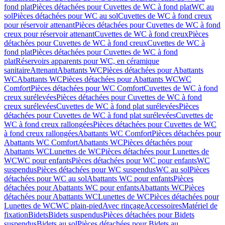
fond plat
Pièces détachées pour Cuvettes de WC à fond plat
WC au
sol
Pièces détachées pour WC au sol
Cuvettes de WC à fond creux
pour réservoir attenant
Pièces détachées pour Cuvettes de WC à fond
creux pour réservoir attenant
Cuvettes de WC à fond creux
Pièces
détachées pour Cuvettes de WC à fond creux
Cuvettes de WC à
fond plat
Pièces détachées pour Cuvettes de WC à fond
plat
Réservoirs apparents pour WC, en céramique
sanitaire
Attenant
Abattants WC
Pièces détachées pour Abattants
WC
Abattants WC
Pièces détachées pour Abattants WC
WC
Comfort
Pièces détachées pour WC Comfort
Cuvettes de WC à fond
creux surélevées
Pièces détachées pour Cuvettes de WC à fond
creux surélevées
Cuvettes de WC à fond plat surélevées
Pièces
détachées pour Cuvettes de WC à fond plat surélevées
Cuvettes de
WC à fond creux rallongées
Pièces détachées pour Cuvettes de WC
à fond creux rallongées
Abattants WC Comfort
Pièces détachées pour
Abattants WC Comfort
Abattants WC
Pièces détachées pour
Abattants WC
Lunettes de WC
Pièces détachées pour Lunettes de
WC
WC pour enfants
Pièces détachées pour WC pour enfants
WC
suspendus
Pièces détachées pour WC suspendus
WC au sol
Pièces
détachées pour WC au sol
Abattants WC pour enfants
Pièces
détachées pour Abattants WC pour enfants
Abattants WC
Pièces
détachées pour Abattants WC
Lunettes de WC
Pièces détachées pour
Lunettes de WC
WC plain-pied
Avec rinçage
Accessoires
Matériel de
fixation
Bidets
Bidets suspendus
Pièces détachées pour Bidets
suspendus
Bidets au sol
Pièces détachées pour Bidets au