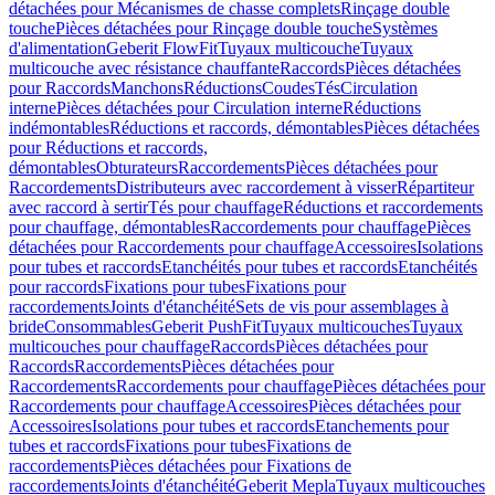
détachées pour Mécanismes de chasse complets
Rinçage double
touche
Pièces détachées pour Rinçage double touche
Systèmes
d'alimentation
Geberit FlowFit
Tuyaux multicouche
Tuyaux
multicouche avec résistance chauffante
Raccords
Pièces détachées
pour Raccords
Manchons
Réductions
Coudes
Tés
Circulation
interne
Pièces détachées pour Circulation interne
Réductions
indémontables
Réductions et raccords, démontables
Pièces détachées
pour Réductions et raccords,
démontables
Obturateurs
Raccordements
Pièces détachées pour
Raccordements
Distributeurs avec raccordement à visser
Répartiteur
avec raccord à sertir
Tés pour chauffage
Réductions et raccordements
pour chauffage, démontables
Raccordements pour chauffage
Pièces
détachées pour Raccordements pour chauffage
Accessoires
Isolations
pour tubes et raccords
Etanchéités pour tubes et raccords
Etanchéités
pour raccords
Fixations pour tubes
Fixations pour
raccordements
Joints d'étanchéité
Sets de vis pour assemblages à
bride
Consommables
Geberit PushFit
Tuyaux multicouches
Tuyaux
multicouches pour chauffage
Raccords
Pièces détachées pour
Raccords
Raccordements
Pièces détachées pour
Raccordements
Raccordements pour chauffage
Pièces détachées pour
Raccordements pour chauffage
Accessoires
Pièces détachées pour
Accessoires
Isolations pour tubes et raccords
Etanchements pour
tubes et raccords
Fixations pour tubes
Fixations de
raccordements
Pièces détachées pour Fixations de
raccordements
Joints d'étanchéité
Geberit Mepla
Tuyaux multicouches