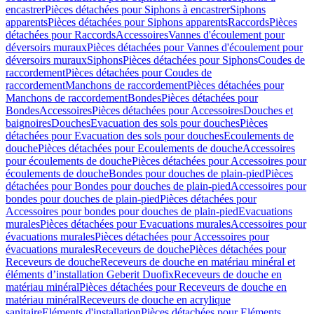
encastrer
Pièces détachées pour Siphons à encastrer
Siphons
apparents
Pièces détachées pour Siphons apparents
Raccords
Pièces
détachées pour Raccords
Accessoires
Vannes d'écoulement pour
déversoirs muraux
Pièces détachées pour Vannes d'écoulement pour
déversoirs muraux
Siphons
Pièces détachées pour Siphons
Coudes de
raccordement
Pièces détachées pour Coudes de
raccordement
Manchons de raccordement
Pièces détachées pour
Manchons de raccordement
Bondes
Pièces détachées pour
Bondes
Accessoires
Pièces détachées pour Accessoires
Douches et
baignoires
Douches
Evacuation des sols pour douches
Pièces
détachées pour Evacuation des sols pour douches
Ecoulements de
douche
Pièces détachées pour Ecoulements de douche
Accessoires
pour écoulements de douche
Pièces détachées pour Accessoires pour
écoulements de douche
Bondes pour douches de plain-pied
Pièces
détachées pour Bondes pour douches de plain-pied
Accessoires pour
bondes pour douches de plain-pied
Pièces détachées pour
Accessoires pour bondes pour douches de plain-pied
Evacuations
murales
Pièces détachées pour Evacuations murales
Accessoires pour
évacuations murales
Pièces détachées pour Accessoires pour
évacuations murales
Receveurs de douche
Pièces détachées pour
Receveurs de douche
Receveurs de douche en matériau minéral et
éléments d’installation Geberit Duofix
Receveurs de douche en
matériau minéral
Pièces détachées pour Receveurs de douche en
matériau minéral
Receveurs de douche en acrylique
sanitaire
Eléments d'installation
Pièces détachées pour Eléments