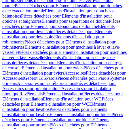
urinoirs
Eléments d'installation pour douches avec évacuation
murale
Pièces détachées pour Eléments d'installation pour douches
avec évacuation murale
Eléments d'installation pour douches et
baignoires
Pièces détachées pour Eléments d'installation pour
douches et baignoires
Eléments pour séparations de douche
Pièces
détachées pour Eléments pour séparations de douche
Eléments
d'installation pour déversoirs
Pièces détachées pour Eléments
d'installation pour déversoirs
Eléments d'installation pour
robinetteries
Pièces détachées pour Eléments d'installation pour
robinetteries
Eléments d'installation pour machines à laver et lave-
vaisselle
Pièces détachées pour Eléments d'installation pour machines
à laver et lave-vaisselle
Eléments d'installation pour charges de
console
Pièces détachées pour Eléments d'installation pour charges
de console
Eléments d'installation pour éviers
Pièces détachées pour
Eléments d'installation pour éviers
Accessoires
Pièces détachées pour
Accessoires
Geberit GIS
Parois
Pièces détachées pour Parois
Systèmes
porteurs
Accessoires pour préfabrications
Pièces détachées pour
Accessoires pour préfabrications
Accessoires pour l'isolation
phonique
Revêtements
Eléments d'installation
Pièces détachées pour
Eléments d'installation
Eléments d'installation pour WC
Pièces
détachées pour Eléments d'installation pour WC
Eléments
d'installation pour lavabos
Pièces détachées pour Eléments
d'installation pour lavabos
Eléments d'installation pour bidets
Pièces
détachées pour Eléments d'installation pour bidets
Eléments
d'installation pour urinoirs
Pièces détachées pour Eléments