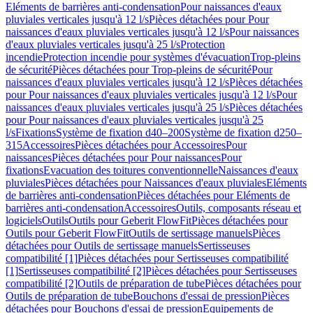
Eléments de barrières anti-condensation
Pour naissances d'eaux
pluviales verticales jusqu'à 12 l/s
Pièces détachées pour Pour
naissances d'eaux pluviales verticales jusqu'à 12 l/s
Pour naissances
d'eaux pluviales verticales jusqu'à 25 l/s
Protection
incendie
Protection incendie pour systèmes d'évacuation
Trop-pleins
de sécurité
Pièces détachées pour Trop-pleins de sécurité
Pour
naissances d'eaux pluviales verticales jusqu'à 12 l/s
Pièces détachées
pour Pour naissances d'eaux pluviales verticales jusqu'à 12 l/s
Pour
naissances d'eaux pluviales verticales jusqu'à 25 l/s
Pièces détachées
pour Pour naissances d'eaux pluviales verticales jusqu'à 25
l/s
Fixations
Système de fixation d40–200
Système de fixation d250–
315
Accessoires
Pièces détachées pour Accessoires
Pour
naissances
Pièces détachées pour Pour naissances
Pour
fixations
Evacuation des toitures conventionnelle
Naissances d'eaux
pluviales
Pièces détachées pour Naissances d'eaux pluviales
Eléments
de barrières anti-condensation
Pièces détachées pour Eléments de
barrières anti-condensation
Accessoires
Outils, composants réseau et
logiciels
Outils
Outils pour Geberit FlowFit
Pièces détachées pour
Outils pour Geberit FlowFit
Outils de sertissage manuels
Pièces
détachées pour Outils de sertissage manuels
Sertisseuses
compatibilité [1]
Pièces détachées pour Sertisseuses compatibilité
[1]
Sertisseuses compatibilité [2]
Pièces détachées pour Sertisseuses
compatibilité [2]
Outils de préparation de tube
Pièces détachées pour
Outils de préparation de tube
Bouchons d'essai de pression
Pièces
détachées pour Bouchons d'essai de pression
Equipements de