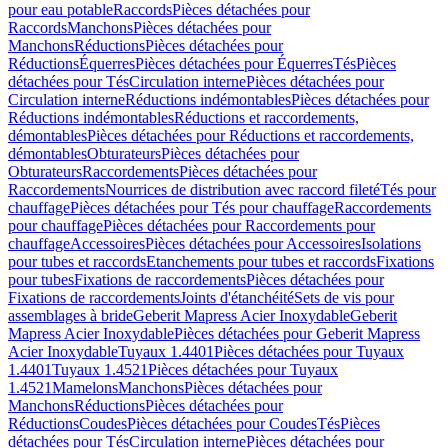
pour eau potable
Raccords
Pièces détachées pour
Raccords
Manchons
Pièces détachées pour
Manchons
Réductions
Pièces détachées pour
Réductions
Équerres
Pièces détachées pour Équerres
Tés
Pièces
détachées pour Tés
Circulation interne
Pièces détachées pour
Circulation interne
Réductions indémontables
Pièces détachées pour
Réductions indémontables
Réductions et raccordements,
démontables
Pièces détachées pour Réductions et raccordements,
démontables
Obturateurs
Pièces détachées pour
Obturateurs
Raccordements
Pièces détachées pour
Raccordements
Nourrices de distribution avec raccord fileté
Tés pour
chauffage
Pièces détachées pour Tés pour chauffage
Raccordements
pour chauffage
Pièces détachées pour Raccordements pour
chauffage
Accessoires
Pièces détachées pour Accessoires
Isolations
pour tubes et raccords
Etanchements pour tubes et raccords
Fixations
pour tubes
Fixations de raccordements
Pièces détachées pour
Fixations de raccordements
Joints d'étanchéité
Sets de vis pour
assemblages à bride
Geberit Mapress Acier Inoxydable
Geberit
Mapress Acier Inoxydable
Pièces détachées pour Geberit Mapress
Acier Inoxydable
Tuyaux 1.4401
Pièces détachées pour Tuyaux
1.4401
Tuyaux 1.4521
Pièces détachées pour Tuyaux
1.4521
Mamelons
Manchons
Pièces détachées pour
Manchons
Réductions
Pièces détachées pour
Réductions
Coudes
Pièces détachées pour Coudes
Tés
Pièces
détachées pour Tés
Circulation interne
Pièces détachées pour