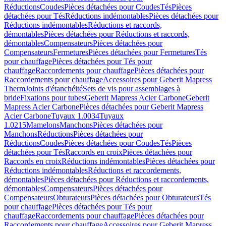
Réductions
Coudes
Pièces détachées pour Coudes
Tés
Pièces
détachées pour Tés
Réductions indémontables
Pièces détachées pour
Réductions indémontables
Réductions et raccords,
démontables
Pièces détachées pour Réductions et raccords,
démontables
Compensateurs
Pièces détachées pour
Compensateurs
Fermetures
Pièces détachées pour Fermetures
Tés
pour chauffage
Pièces détachées pour Tés pour
chauffage
Raccordements pour chauffage
Pièces détachées pour
Raccordements pour chauffage
Accessoires pour Geberit Mapress
Therm
Joints d'étanchéité
Sets de vis pour assemblages à
bride
Fixations pour tubes
Geberit Mapress Acier Carbone
Geberit
Mapress Acier Carbone
Pièces détachées pour Geberit Mapress
Acier Carbone
Tuyaux 1.0034
Tuyaux
1.0215
Mamelons
Manchons
Pièces détachées pour
Manchons
Réductions
Pièces détachées pour
Réductions
Coudes
Pièces détachées pour Coudes
Tés
Pièces
détachées pour Tés
Raccords en croix
Pièces détachées pour
Raccords en croix
Réductions indémontables
Pièces détachées pour
Réductions indémontables
Réductions et raccordements,
démontables
Pièces détachées pour Réductions et raccordements,
démontables
Compensateurs
Pièces détachées pour
Compensateurs
Obturateurs
Pièces détachées pour Obturateurs
Tés
pour chauffage
Pièces détachées pour Tés pour
chauffage
Raccordements pour chauffage
Pièces détachées pour
Raccordements pour chauffage
Accessoires pour Geberit Mapress