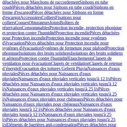
détachées pour Manchons de raccordement
Siphons en tube
coudé
Pièces détachées pour Siphons en tube coudé
Siphons en
forme d'escargot
Pièces détachées pour Siphons en forme
d'escargot
Accessoires
Colliers
Fixations pour
colliers
Coques
Obturateurs
Joints
Boîtiers de
réservation
Consommables
Protection incendie, protection phonique
et protection contre l'humidité
Protection incendie
Pièces détachées
pour Protection incendie
Protection incendie pour systèmes
d'évacuation
Pièces détachées pour Protection incendie pour
systèmes d'évacuation
Systèmes de fermeture pour plafond
Protection
phonique
Isolations des bruits solidiens
Isolations des bruits solidiens
et aériens
Protection contre l'humidité
Etanchements
Clapets de
ventilation pour évacuation
Clapets de ventilation
Clapets de retenue
d’énergie
Evacuation des toitures Geberit Pluvia
Naissances d'eaux
pluviales
Pièces détachées pour Naissances d'eaux
pluviales
Naissances d'eaux pluviales verticales jusqu'à 12 l/s
Pièces
détachées pour Naissances d'eaux pluviales verticales jusqu'à 12
l/s
Naissances d'eaux pluviales verticales jusqu'à 25 l/s
Pièces
détachées pour Naissances d'eaux pluviales verticales jusqu'à 25
l/s
Naissances d'eaux pluviales pour chéneaux
Pièces détachées pour
Naissances d'eaux pluviales pour chéneaux
Naissances d'eaux
pluviales jusqu'à 12 l/s
Pièces détachées pour Naissances d'eaux
pluviales jusqu'à 12 l/s
Naissances d'eaux pluviales jusqu'à 25
l/s
Pièces détachées pour Naissances d'eaux pluviales jusqu'à 25
l/s
Eléments de barrières anti-condensation
Pièces détachées pour