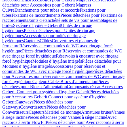
détachées pour Accessoires pour Geberit Mapress
Cuivre
Etanchements pour tubes et raccords
Fixations pour
tubes
Fixations de raccordements
Pièces détachées pour Fixations de
raccordements
Joints d'étanchéité
Sets de vis pour assemblages de
brides
Système d'hygiène Geberit
Unités de rinçage
hygiéniques
Pièces détachées pour Unités de rinçage
hygiéniques
Accessoires pour unités de rinçage
hygiéniques
Capteurs
Câbles
Couvertures et plaques de
fermeture
Réservoirs et commandes de WC avec rinçage forcé
hygiénique
Pièces détachées pour Réservoirs et commandes de WC
avec rinçage forcé hygiénique
Réservoirs à encastrer avec rinçage
forcé hygiénique
Modules d’hygiène intégrés
Pièces détachées pour
Modules d’hygiène intégrés
Accessoires pour réservoirs et
commandes de WC avec rinçage forcé hygiénique
Pièces détachées
pour Accessoires pour réservoirs et commandes de WC avec rinçage
forcé hygiénique
Capteurs
Câbles
Blocs d’alimentation
Pièces
détachées pour Blocs d’alimentation
Composants réseau
Accessoires
Geberit Connect pour système d'hygiène Geberit
Pièces détachées
pour Accessoires Geberit Connect pour système d'hygiène
Geberit
Gateways
Pièces détachées pour
Gateways
Convertisseurs
Pièces détachées pour
Convertisseurs
Capteurs
Matériel de montage
Armatures brutes
Vannes
à siège incliné
Pièces détachées pour Vannes à siège incliné
Avec
raccords à sertir FlowFit
Pièces détachées pour Avec raccords à sertir