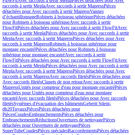
FlowFit
Avec raccords à sertir Mepla
Pièces détachées pour Avec
raccords à sertir Mepla
Avec raccords à sertir Mapress
Pièces
détachées pour Avec raccords à sertir Mapress
Vannes
d’échantillonnage
Robinets à boisseau sphérique
Pièces détachées
pour Robinets à boisseau sphérique
Avec raccords à sertir
FlowFit
Pièces détachées pour Avec raccords à sertir FlowFit
Avec
raccords à sertir Mepla
Pièces détachées pour Avec raccords à sertir
Mepla
Avec raccords à sertir Mapress
Pièces détachées pour Avec
raccords à sertir Mapress
Robinets à boisseau sphérique pour
montage encastré
Pièces détachées pour Robinets à boisseau
sphérique pour montage encastré
Avec raccords à sertir
FlowFit
Pièces détachées pour Avec raccords à sertir FlowFit
Avec
raccords à sertir Mepla
Pièces détachées pour Avec raccords à sertir
Mepla
Avec raccords à sertir Mapress
Pièces détachées pour Avec
raccords à sertir Mapress
Avec raccords filetés
Pièces détachées pour
Avec raccords filetés
Clapets de non retour
Avec raccords à sertir
Mapress
Unités pour compteur d'eau pour montage encastré
Pièces
détachées pour Unités pour compteur d'eau pour montage
encastré
Avec raccords filetés
Pièces détachées pour Avec raccords
filetés
Systèmes d'évacuation des bâtiments
Geberit Silent-
db20
Tuyaux
Pièces
Pièces détachées pour
Pièces
Coudes
Embranchements
Pièces détachées pour
Embranchements
Réductions
Ouvertures de nettoyage
Pièces
détachées pour Ouvertures de nettoyage
Pièces
SuperTube
Coudes
Pièces spéciales
Raccordements
Pièces détachées