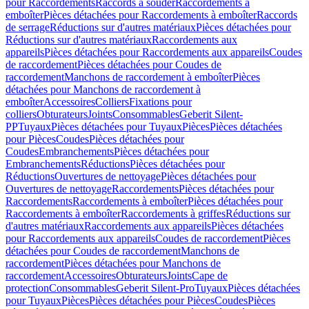
pour Raccordements
Raccords à souder
Raccordements à
emboîter
Pièces détachées pour Raccordements à emboîter
Raccords
de serrage
Réductions sur d'autres matériaux
Pièces détachées pour
Réductions sur d'autres matériaux
Raccordements aux
appareils
Pièces détachées pour Raccordements aux appareils
Coudes
de raccordement
Pièces détachées pour Coudes de
raccordement
Manchons de raccordement à emboîter
Pièces
détachées pour Manchons de raccordement à
emboîter
Accessoires
Colliers
Fixations pour
colliers
Obturateurs
Joints
Consommables
Geberit Silent-
PP
Tuyaux
Pièces détachées pour Tuyaux
Pièces
Pièces détachées
pour Pièces
Coudes
Pièces détachées pour
Coudes
Embranchements
Pièces détachées pour
Embranchements
Réductions
Pièces détachées pour
Réductions
Ouvertures de nettoyage
Pièces détachées pour
Ouvertures de nettoyage
Raccordements
Pièces détachées pour
Raccordements
Raccordements à emboîter
Pièces détachées pour
Raccordements à emboîter
Raccordements à griffes
Réductions sur
d'autres matériaux
Raccordements aux appareils
Pièces détachées
pour Raccordements aux appareils
Coudes de raccordement
Pièces
détachées pour Coudes de raccordement
Manchons de
raccordement
Pièces détachées pour Manchons de
raccordement
Accessoires
Obturateurs
Joints
Cape de
protection
Consommables
Geberit Silent-Pro
Tuyaux
Pièces détachées
pour Tuyaux
Pièces
Pièces détachées pour Pièces
Coudes
Pièces