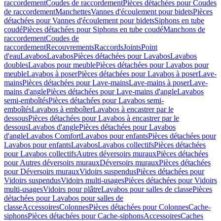
raccordement
Coudes de raccordement
Pièces détachées pour Coudes
de raccordement
Manchettes
Vannes d'écoulement pour bidets
Pièces
détachées pour Vannes d'écoulement pour bidets
Siphons en tube
coudé
Pièces détachées pour Siphons en tube coudé
Manchons de
raccordement
Coudes de
raccordement
Recouvrements
Raccords
Joints
Point
d'eau
Lavabos
Lavabos
Pièces détachées pour Lavabos
Lavabos
doubles
Lavabos pour meuble
Pièces détachées pour Lavabos pour
meuble
Lavabos à poser
Pièces détachées pour Lavabos à poser
Lave-
mains
Pièces détachées pour Lave-mains
Lave-mains à poser
Lave-
mains d'angle
Pièces détachées pour Lave-mains d'angle
Lavabos
semi-emboîtés
Pièces détachées pour Lavabos semi-
emboîtés
Lavabos à emboîter
Lavabos à encastrer par le
dessous
Pièces détachées pour Lavabos à encastrer par le
dessous
Lavabos d'angle
Pièces détachées pour Lavabos
d'angle
Lavabos Comfort
Lavabos pour enfants
Pièces détachées pour
Lavabos pour enfants
Lavabos
Lavabos collectifs
Pièces détachées
pour Lavabos collectifs
Autres déversoirs muraux
Pièces détachées
pour Autres déversoirs muraux
Déversoirs muraux
Pièces détachées
pour Déversoirs muraux
Vidoirs suspendus
Pièces détachées pour
Vidoirs suspendus
Vidoirs multi-usages
Pièces détachées pour Vidoirs
multi-usages
Vidoirs pour plâtre
Lavabos pour salles de classe
Pièces
détachées pour Lavabos pour salles de
classe
Accessoires
Colonnes
Pièces détachées pour Colonnes
Cache-
siphons
Pièces détachées pour Cache-siphons
Accessoires
Caches