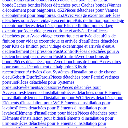
bonde
Caches bondes
Pièces détachées pour Caches bondes
Vannes
d'écoulement pour baignoires, d52
Pièces détachées pour Vannes
d'écoulement pour baignoires, d52
Avec vidage excentrique
Pièces
détachées pour Avec vidage excentrique
Kits de finition pour vidage
excentrique
Pièces détachées pour Kits de finition pour vidage
excentrique
Avec vidage excentrique et arrivée d'eau
Pièces
détachées pour Avec vidage excentrique et arrivée d'eau
Kits de
finition pour vidage excentrique et arrivée d'eau
Pièces détachées
pour Kits de finition pour vidage excentrique et arrivée d'eau
A
déclenchement par pression PushControl
Pièces détachées pour A
déclenchement par pression PushControl
Avec bouchons de
bonde
Pièces détachées pour Avec bouchons de bonde
Accessoires
pour vannes d'écoulement de baignoires
Kits de
raccordement
Arrivées d'eau
Systèmes d'installation et de chasse
d'eau
Geberit Duofix
Parois
Pièces détachées pour Parois
Systèmes
porteurs
Pièces détachées pour Systèmes
porteurs
Revêtements
Accessoires
Pièces détachées pour
Accessoires
Eléments d'installation
Pièces détachées pour Eléments
d'installation
Eléments d'installation pour WC
Pièces détachées pour
Eléments d'installation pour WC
Eléments d'installation pour
lavabos
Pièces détachées pour Eléments d'installation pour
lavabos
Eléments d'installation pour bidets
Pièces détachées pour
Eléments d'installation pour bidets
Eléments d'installation pour
urinoirs
Pièces détachées pour Eléments d'installation pour