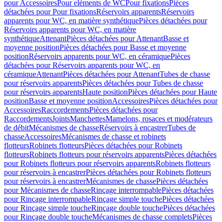
pour Accessoires
Pour eléments de WC
Pour fixations
Pièces
détachées pour Pour fixations
Réservoirs apparents
Réservoirs
apparents pour WC, en matière synthétique
Pièces détachées pour
Réservoirs apparents pour WC, en matière
synthétique
Attenant
Pièces détachées pour Attenant
Basse et
moyenne position
Pièces détachées pour Basse et moyenne
position
Réservoirs apparents pour WC, en céramique
Pièces
détachées pour Réservoirs apparents pour WC, en
céramique
Attenant
Pièces détachées pour Attenant
Tubes de chasse
pour réservoirs apparents
Pièces détachées pour Tubes de chasse
pour réservoirs apparents
Haute position
Pièces détachées pour Haute
position
Basse et moyenne position
Accessoires
Pièces détachées pour
Accessoires
Raccordements
Pièces détachées pour
Raccordements
Joints
Manchettes
Mamelons, rosaces et modérateurs
de débit
Mécanismes de chasse
Réservoirs à encastrer
Tubes de
chasse
Accessoires
Mécanismes de chasse et robinets
flotteurs
Robinets flotteurs
Pièces détachées pour Robinets
flotteurs
Robinets flotteurs pour réservoirs apparents
Pièces détachées
pour Robinets flotteurs pour réservoirs apparents
Robinets flotteurs
pour réservoirs à encastrer
Pièces détachées pour Robinets flotteurs
pour réservoirs à encastrer
Mécanismes de chasse
Pièces détachées
pour Mécanismes de chasse
Rinçage interrompable
Pièces détachées
pour Rinçage interrompable
Rinçage simple touche
Pièces détachées
pour Rinçage simple touche
Rinçage double touche
Pièces détachées
pour Rinçage double touche
Mécanismes de chasse complets
Pièces