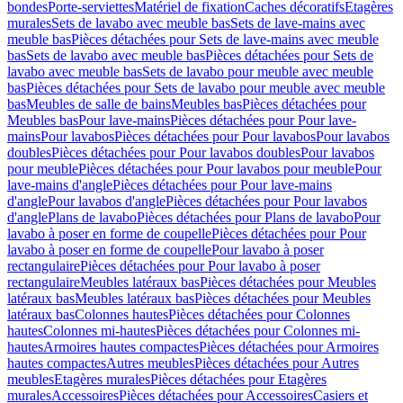
bondes
Porte-serviettes
Matériel de fixation
Caches décoratifs
Etagères
murales
Sets de lavabo avec meuble bas
Sets de lave-mains avec
meuble bas
Pièces détachées pour Sets de lave-mains avec meuble
bas
Sets de lavabo avec meuble bas
Pièces détachées pour Sets de
lavabo avec meuble bas
Sets de lavabo pour meuble avec meuble
bas
Pièces détachées pour Sets de lavabo pour meuble avec meuble
bas
Meubles de salle de bains
Meubles bas
Pièces détachées pour
Meubles bas
Pour lave-mains
Pièces détachées pour Pour lave-
mains
Pour lavabos
Pièces détachées pour Pour lavabos
Pour lavabos
doubles
Pièces détachées pour Pour lavabos doubles
Pour lavabos
pour meuble
Pièces détachées pour Pour lavabos pour meuble
Pour
lave-mains d'angle
Pièces détachées pour Pour lave-mains
d'angle
Pour lavabos d'angle
Pièces détachées pour Pour lavabos
d'angle
Plans de lavabo
Pièces détachées pour Plans de lavabo
Pour
lavabo à poser en forme de coupelle
Pièces détachées pour Pour
lavabo à poser en forme de coupelle
Pour lavabo à poser
rectangulaire
Pièces détachées pour Pour lavabo à poser
rectangulaire
Meubles latéraux bas
Pièces détachées pour Meubles
latéraux bas
Meubles latéraux bas
Pièces détachées pour Meubles
latéraux bas
Colonnes hautes
Pièces détachées pour Colonnes
hautes
Colonnes mi-hautes
Pièces détachées pour Colonnes mi-
hautes
Armoires hautes compactes
Pièces détachées pour Armoires
hautes compactes
Autres meubles
Pièces détachées pour Autres
meubles
Etagères murales
Pièces détachées pour Etagères
murales
Accessoires
Pièces détachées pour Accessoires
Casiers et