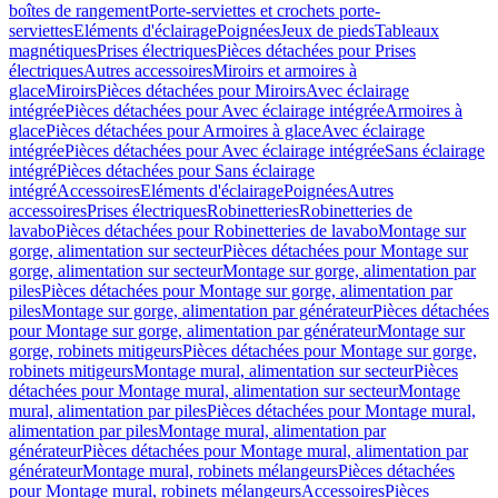
boîtes de rangement
Porte-serviettes et crochets porte-
serviettes
Eléments d'éclairage
Poignées
Jeux de pieds
Tableaux
magnétiques
Prises électriques
Pièces détachées pour Prises
électriques
Autres accessoires
Miroirs et armoires à
glace
Miroirs
Pièces détachées pour Miroirs
Avec éclairage
intégrée
Pièces détachées pour Avec éclairage intégrée
Armoires à
glace
Pièces détachées pour Armoires à glace
Avec éclairage
intégrée
Pièces détachées pour Avec éclairage intégrée
Sans éclairage
intégré
Pièces détachées pour Sans éclairage
intégré
Accessoires
Eléments d'éclairage
Poignées
Autres
accessoires
Prises électriques
Robinetteries
Robinetteries de
lavabo
Pièces détachées pour Robinetteries de lavabo
Montage sur
gorge, alimentation sur secteur
Pièces détachées pour Montage sur
gorge, alimentation sur secteur
Montage sur gorge, alimentation par
piles
Pièces détachées pour Montage sur gorge, alimentation par
piles
Montage sur gorge, alimentation par générateur
Pièces détachées
pour Montage sur gorge, alimentation par générateur
Montage sur
gorge, robinets mitigeurs
Pièces détachées pour Montage sur gorge,
robinets mitigeurs
Montage mural, alimentation sur secteur
Pièces
détachées pour Montage mural, alimentation sur secteur
Montage
mural, alimentation par piles
Pièces détachées pour Montage mural,
alimentation par piles
Montage mural, alimentation par
générateur
Pièces détachées pour Montage mural, alimentation par
générateur
Montage mural, robinets mélangeurs
Pièces détachées
pour Montage mural, robinets mélangeurs
Accessoires
Pièces