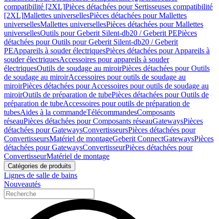
compatibilité [2XL]
Pièces détachées pour Sertisseuses compatibilité
[2XL]
Mallettes universelles
Pièces détachées pour Mallettes
universelles
Mallettes universelles
Pièces détachées pour Mallettes
universelles
Outils pour Geberit Silent-db20 / Geberit PE
Pièces
détachées pour Outils pour Geberit Silent-db20 / Geberit
PE
Appareils à souder électriques
Pièces détachées pour Appareils à
souder électriques
Accessoires pour appareils à souder
électriques
Outils de soudage au miroir
Pièces détachées pour Outils
de soudage au miroir
Accessoires pour outils de soudage au
miroir
Pièces détachées pour Accessoires pour outils de soudage au
miroir
Outils de préparation de tube
Pièces détachées pour Outils de
préparation de tube
Accessoires pour outils de préparation de
tubes
Aides à la commande
Télécommandes
Composants
réseau
Pièces détachées pour Composants réseau
Gateways
Pièces
détachées pour Gateways
Convertisseurs
Pièces détachées pour
Convertisseurs
Matériel de montage
Geberit Connect
Gateways
Pièces
détachées pour Gateways
Convertisseur
Pièces détachées pour
Convertisseur
Matériel de montage
Catégories de produits
Lignes de salle de bains
Nouveautés